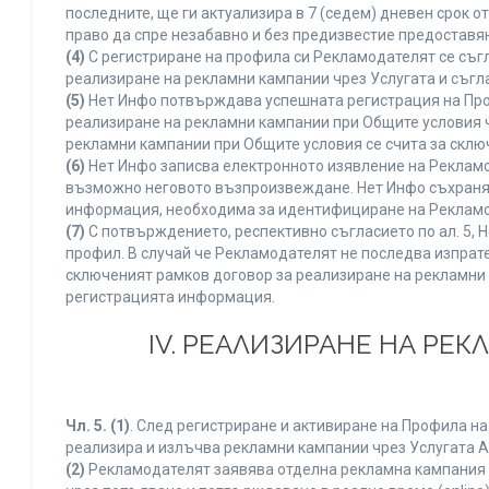
последните, ще ги актуализира в 7 (седем) дневен срок 
право да спре незабавно и без предизвестие предоставян
(4)
С регистриране на профила си Рекламодателят се съг
реализиране на рекламни кампании чрез Услугата и съгл
(5)
Нет Инфо потвърждава успешната регистрация на Про
реализиране на рекламни кампании при Общите условия 
рекламни кампании при Общите условия се счита за склю
(6)
Нет Инфо записва електронното изявление на Рекламо
възможно неговото възпроизвеждане. Нет Инфо съхранява 
информация, необходима за идентифициране на Рекламод
(7)
С потвърждението, респективно съгласието по ал. 5, 
профил. В случай че Рекламодателят не последва изпрате
сключеният рамков договор за реализиране на рекламни 
регистрацията информация.
IV. РЕАЛИЗИРАНЕ НА РЕ
Чл. 5.
(1)
. След регистриране и активиране на Профила н
реализира и излъчва рекламни кампании чрез Услугата A
(2)
Рекламодателят заявява отделна рекламна кампания к