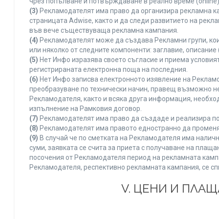
чрез попълване и потвърждаване в реално време (online)
(3)
Рекламодателят има право да организира рекламна ка
страницата Adwise, както и да следи развитието на рек
във вече съществуваща рекламна кампания.
(4)
Рекламодателят може да създава Рекламни групи, кои
или няколко от следните компоненти: заглавие, описание 
(5)
Нет Инфо изразява своето съгласие и приема условия
регистрираната електронна поща на последния.
(6)
Нет Инфо записва електронното изявление на Рекламо
преобразуване по технически начин, правещ възможно не
Рекламодателя, както и всяка друга информация, необх
изпълнение на Рамковия договор.
(7)
Рекламодателят има право да създаде и реализира по
(8)
Рекламодателят има правото едностранно да променя 
(9)
В случай че по сметката на Рекламодателя има наличн
суми, заявката се счита за приета с получаване на плащ
посочения от Рекламодателя период на рекламната кампан
Рекламодателя, респективно рекламната кампания, се сп
V. ЦЕНИ И ПЛА