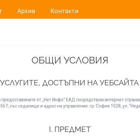
г
Архив
Контакти
ме искали да Ви уведомим, че „Нет Инфо“ ЕАД (
„Нет Инф
За повече информация, натиснете
тук.
ОБЩИ УСЛОВИЯ
 УСЛУГИТЕ, ДОСТЪПНИ НА УЕБСАЙТ
 предоставяните от „Нет Инфо“ ЕАД посредством интернет страниц
7, със седалище и адрес на управление: гр. София 1528, ул. "Неде
І. ПРЕДМЕТ