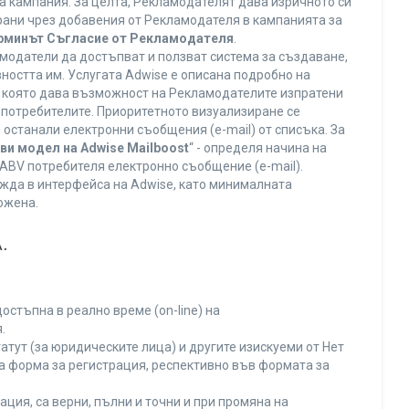
а кампания. За целта, Рекламодателят дава изричното си
ирани чрез добавения от Рекламодателя в кампанията за
ерминът Съгласие от Рекламодателя
.
модатели да достъпват и ползват система за създаване,
ността им. Услугата Adwise е описана подробно на
га, която дава възможност на Рекламодателите изпратени
V потребителите. Приоритетното визуализиране се
останали електронни съобщения (e-mail) от списъка. За
ви модел на Adwise Mailboost
“ - определя начина на
т ABV потребителя електронно съобщение (e-mail).
жда в интерфейса на Adwise, като минималната
ожена.
.
остъпна в реално време (on-line) на
.
тут (за юридическите лица) и другите изискуеми от Нет
а форма за регистрация, респективно във формата за
ция, са верни, пълни и точни и при промяна на