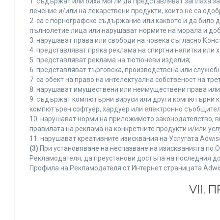
1. съдържат или биха могли да представляват заплаха з
лечение и/или на лекарствени продукти, които не са одо
2. са с порнографско съдържание или каквото и да било
пълнолетие лица или нарушават нормите на морала и доб
3. нарушават права или свободи на човека съгласно Конс
4. представляват пряка реклама на спиртни напитки или х
5. представляват реклама на тютюневи изделия;
6. представляват търговска, производствена или служеб
7. са обект на право на интелектуална собственост на тр
8. нарушават имуществени или неимуществени права или 
9. съдържат компютърни вируси или други компютърни к
компютърен софтуер, хардуер или електронно съобщител
10. нарушават норми на приложимото законодателство, в
правилата на реклама на конкретните продукти и/или усл
11. нарушават креативните изисквания на Услугата Adwi
(3)
При установяване на неспазване на изискванията по О
Рекламодателя, да преустанови достъпа на последния до
Профила на Рекламодателя от Интернет страницата Adwi
VII.