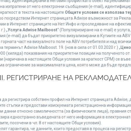
mail), идентифицирани в неговия профил като обект на рекламнат
 на изпратени от него електронни съобщения (e-mail), идентифиц
 краткост в текста на настоящите
Общите условия се използва т
нфо посредством Интернет страницата Adwise възможност за Рекла
ии в Интернет страниците на Нет Инфо и проследяване на ефектив
г.) „
Услуга Adwise Mailboost
“ (Популяризиране на e-mail) е услу
ия (e-mail) да бъдат приоритетно визуализирани в Кутиите на AB
орната част на визуалното поле на ABV потребителя и над всички 
терминът Adwise Mailboost. 19. (нов в сила от 01.03.2020 г.) „
Цено
1000 (хиляда) показвания на приоритетни позиции на полученото о
 (наричана в настоящите Общи условия за краткост CPM) се въве
Няма ограничение за максималната цена, която може да бъде предл
ІІІ. РЕГИСТРИРАНЕ НА РЕКЛАМОДАТЕЛ
 да регистрира собствен профил на Интернет страницата Adwise, д
етните стъпки и предостави изискуемата регистрационна информация
 данни относно самоличността (за физическите лица), правния ста
изира едностранно въведената от него информация в електроннат
ите, посочени в чл. 8 от настоящите Общи условия).
т гарантира, че данните, които предоставя в процеса на регистра