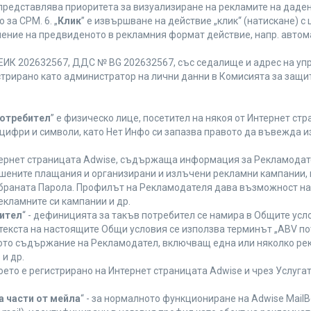
 представлява приоритета за визуализиране на рекламите на даден
за CPM. 6. „
Клик
” е извършване на действие „клик“ (натискане) 
лнение на предвиденото в рекламния формат действие, напр. авт
ЕИК 202632567, ДДС № BG 202632567, със седалище и адрес на упра
регистрирано като администратор на лични данни в Комисията за защи
Потребител
” е физическо лице, посетител на някоя от Интернет стр
, цифри и символи, като Нет Инфо си запазва правото да въвежда 
нтернет страницата Adwise, съдържаща информация за Рекламодател
ршените плащания и организирани и излъчени рекламни кампании,
браната Парола. Профилът на Рекламодателя дава възможност на 
екламните си кампании и др.
бител
“ - дефиницията за такъв потребител се намира в Общите усло
в текста на настоящите Общи условия се използва терминът „ABV по
ното съдържание на Рекламодател, включващ една или няколко рек
и др.
което е регистрирано на Интернет страницата Adwise и чрез Услуг
а части от мейла
“ - за нормалното функциониране на Adwise MailB