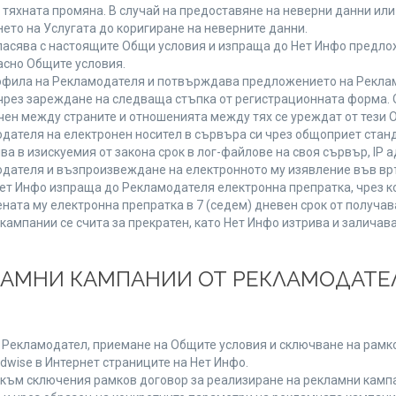
от тяхната промяна. В случай на предоставяне на неверни данни и
ето на Услугата до коригиране на неверните данни.
ласява с настоящите Общи условия и изпраща до Нет Инфо предлож
асно Общите условия.
фила на Рекламодателя и потвърждава предложението на Реклам
чрез зареждане на следваща стъпка от регистрационната форма. 
чен между страните и отношенията между тях се уреждат от тези 
дателя на електронен носител в сървъра си чрез общоприет станд
в изискуемия от закона срок в лог-файлове на своя сървър, IP ад
ателя и възпроизвеждане на електронното му изявление във връ
Нет Инфо изпраща до Рекламодателя електронна препратка, чрез к
ната му електронна препратка в 7 (седем) дневен срок от получав
кампании се счита за прекратен, като Нет Инфо изтрива и залича
КЛАМНИ КАМПАНИИ ОТ РЕКЛАМОДАТЕЛ
а Рекламодател, приемане на Общите условия и сключване на рамко
dwise в Интернет страниците на Нет Инфо.
ъм сключения рамков договор за реализиране на рекламни кампа