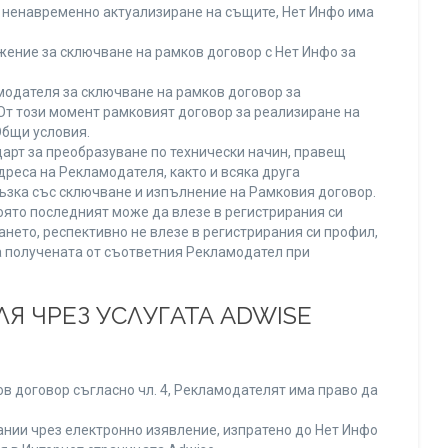
ли ненавременно актуализиране на същите, Нет Инфо има
ение за сключване на рамков договор с Нет Инфо за
одателя за сключване на рамков договор за
От този момент рамковият договор за реализиране на
Общи условия.
арт за преобразуване по технически начин, правещ
реса на Рекламодателя, както и всяка друга
зка със сключване и изпълнение на Рамковия договор.
оято последният може да влезе в регистрирания си
ането, респективно не влезе в регистрирания си профил,
ва получената от съответния Рекламодател при
Я ЧРЕЗ УСЛУГАТА ADWISE
в договор съгласно чл. 4, Рекламодателят има право да
нии чрез електронно изявление, изпратено до Нет Инфо