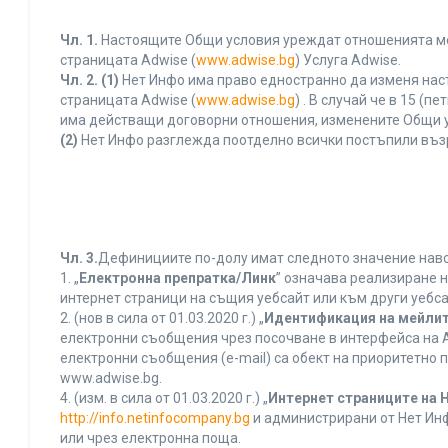
Чл. 1.
Настоящите Общи условия уреждат отношенията межд
страницата Adwise (
www.adwise.bg
) Услуга Adwise.
Чл. 2.
(1)
Нет Инфо има право едностранно да изменя нас
страницата Adwise (
www.adwise.bg
) . В случай че в 15 
има действащи договорни отношения, изменените Общи у
(2)
Нет Инфо разглежда поотделно всички постъпили въз
Чл. 3.
Дефинициите по-долу имат следното значение нався
1. „
Електронна препратка/Линк
” означава реализиране 
интернет страници на същия уебсайт или към други уебса
2. (нов в сила от 01.03.2020 г.) „
Идентификация на мейлит
електронни съобщения чрез посочване в интерфейса на A
електронни съобщения (e-mail) са обект на приоритетно п
www.adwise.bg.
4. (изм. в сила от 01.03.2020 г.) „
Интернет страниците на 
http://info.netinfocompany.bg
и администрирани от Нет Инф
или чрез електронна поща.