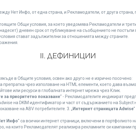
у Нет Инфо, от една страна, и Рекламодатели, от друга страна, 
тоящите Общи условия, за което уведомява Рекламодатели и трети
(петнадесет) дневен срок от публикуване на съобщението не постъп
словия стават задължителни за отношенията между страните.
ражения.
ІІ. ДЕФИНИЦИИ
къде в Общите условия, освен ако друго не е изрично посочено:
на препратка чрез използване на HTML елементи, което дава възм
йтове или ресурси в глобалната интернет мрежа чрез Клик.
е за приоритетно показване
“ - Рекламодателите индикират пред
dwise на DKIM идентификатор и част от съдържанието на Subject 
оказване на ABV потребителите. 3. „
Интернет страницата Adwise
”
Нет Инфо
” са всички интернет страници, включени в портфолиото 
о, на които Рекламодателят реализира рекламните си кампании п