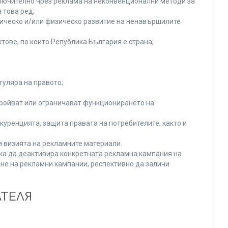
включително чрез реклама на неконвенционални методи за
 това ред;
хическо и/или физическо развитие на ненавършилите
тове, по които Република България е страна;
туляра на правото;
тройват или ограничават функционирането на
уренцията, защита правата на потребителите, както и
и визията на рекламните материали.
нка да деактивира конкретната рекламна кампания на
не на рекламни кампании, респективно да заличи
АТЕЛЯ