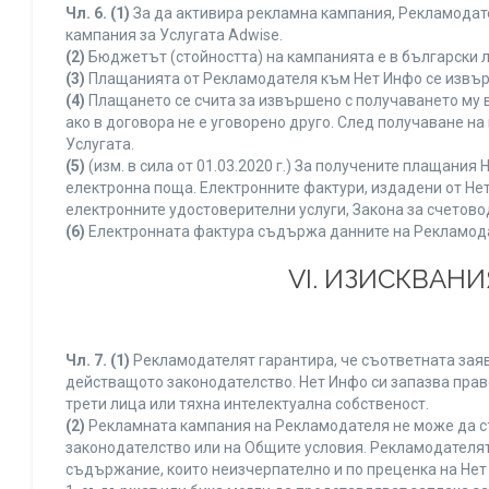
Чл. 6.
(1)
За да активира рекламна кампания, Рекламодате
кампания за Услугата Adwise.
(2)
Бюджетът (стойността) на кампанията е в български 
(3)
Плащанията от Рекламодателя към Нет Инфо се извършв
(4)
Плащането се счита за извършено с получаването му в
ако в договора не е уговорено друго. След получаване н
Услугата.
(5)
(изм. в сила от 01.03.2020 г.) За получените плащан
електронна поща. Електронните фактури, издадени от Нет
електронните удостоверителни услуги, Закона за счетово
(6)
Електронната фактура съдържа данните на Рекламодате
VI. ИЗИСКВАН
Чл. 7.
(1)
Рекламодателят гарантира, че съответната заяв
действащото законодателство. Нет Инфо си запазва право
трети лица или тяхна интелектуална собственост.
(2)
Рекламната кампания на Рекламодателя не може да с
законодателство или на Общите условия. Рекламодателят
съдържание, които неизчерпателно и по преценка на Нет