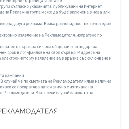
я в Интернет страницата Adwise.
рупи съгласно указанията, публикувани на Интернет
адена Рекламна група може да бъде включена в нова или
нерна, друга реклама. Всяка разновидност включва един
ектронно изявление на Рекламодателя, изпратено по
носител в сървъра си чрез общоприет стандарт за
н срок в лог-файлове на своя сървър IP адреса на
 електронното му изявление във връзка със сключване и
та кампания.
. В случай че по сметката на Рекламодателя няма налични
заявка се прекратява автоматично с изтичане на
от Рекламодателя. Във всеки случай заявката на
 РЕКЛАМОДАТЕЛЯ