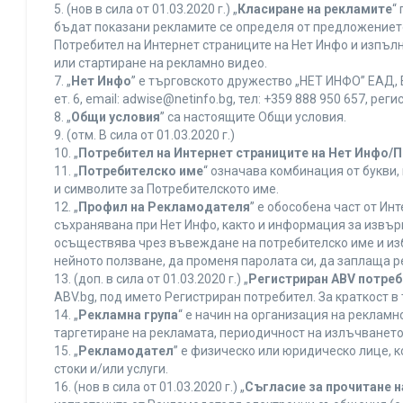
5. (нов в сила от 01.03.2020 г.) „
Класиране на рекламите
“
бъдат показани рекламите се определя от предложението 
Потребител на Интернет страниците на Нет Инфо и изпъ
или стартиране на рекламно видео.
7. „
Нет Инфо
” е търговското дружество „НЕТ ИНФО” ЕАД, 
ет. 6, еmail: adwise@netinfo.bg, тел: +359 888 950 657, 
8. „
Общи условия
” са настоящите Общи условия.
9. (отм. В сила от 01.03.2020 г.)
10. „
Потребител на Интернет страниците на Нет Инфо/
11. „
Потребителско име
“ означава комбинация от букви
и символите за Потребителското име.
12. „
Профил на Рекламодателя
” е обособена част от И
съхранявана при Нет Инфо, както и информация за извъ
осъществява чрез въвеждане на потребителско име и из
нейното ползване, да променя паролата си, да заплаща р
13. (доп. в сила от 01.03.2020 г.) „
Регистриран ABV потре
ABV.bg, под името Регистриран потребител. За краткост 
14. „
Рекламна група
“ е начин на организация на реклам
таргетиране на рекламата, периодичност на излъчването 
15. „
Рекламодател
” е физическо или юридическо лице, 
стоки и/или услуги.
16. (нов в сила от 01.03.2020 г.) „
Съгласие за прочитане н