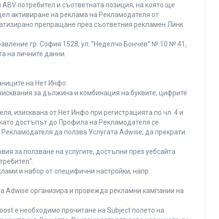
 ABV потребител и съответната позиция, на която ще
с цел активиране на реклама на Рекламодателя от
оматизирано препращане през съответния рекламен Линк
вление гр. София 1528, ул. ”Неделчо Бончев” № 10 № 41,
та на личните данни.
аниците на Нет Инфо.
изисквания за дължина и комбинация на буквите, цифрите
я, изисквана от Нет Инфо при регистрацията по чл. 4 и
 като достъпът до Профила на Рекламодателя се
Рекламодателя да ползва Услугата Adwise, да прекрати
вия за ползване на услугите, достъпни през уебсайта
требител“.
лами и набор от специфични настройки, напр.
ата Adwise организира и провежда рекламни кампании на
oost е необходимо прочитане на Subject полето на