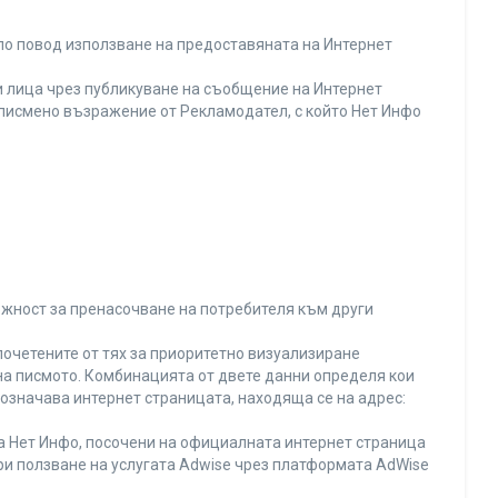
по повод използване на предоставяната на Интернет
 лица чрез публикуване на съобщение на Интернет
и писмено възражение от Рекламодател, с който Нет Инфо
ожност за пренасочване на потребителя към други
почетените от тях за приоритетно визуализиране
на писмото. Комбинацията от двете данни определя кои
 означава интернет страницата, находяща се на адрес:
на Нет Инфо, посочени на официалната интернет страница
ри ползване на услугата Adwise чрез платформата AdWise