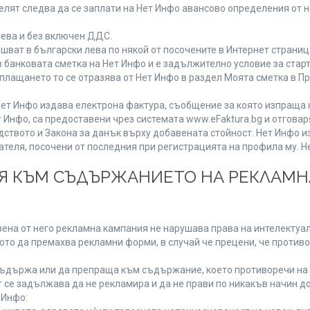
лят следва да се заплати на Нет Инфо авансово определения от 
лева и без включен ДДС.
ат в български лева по някой от посочените в Интернет страница
 банковата сметка на Нет Инфо и е задължително условие за стар
а плащането то се отразява от Нет Инфо в раздел Моята сметка в 
ия Нет Инфо издава електрона фактура, съобщение за която изпращ
 Инфо, са предоставени чрез системата www.eFaktura.bg и отговар
дството и Закона за данък върху добавената стойност. Нет Инфо 
ля, посочени от последния при регистрацията на профила му. Нет
ИЯ КЪМ СЪДЪРЖАНИЕТО НА РЕКЛАМ
ена от него рекламна кампания не нарушава права на интелектуалн
то да премахва рекламни форми, в случай че прецени, че противо
ъдържа или да препраща към съдържание, което противоречи на 
 се задължава да не рекламира и да не прави по никакъв начин до
 Инфо: