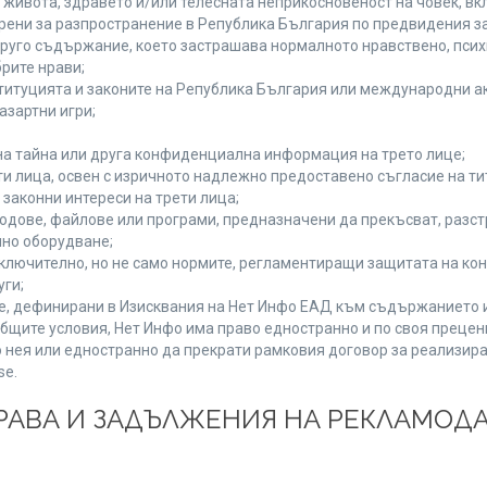
а живота, здравето и/или телесната неприкосновеност на човек, 
брени за разпространение в Република България по предвидения за
 друго съдържание, което застрашава нормалното нравствено, пси
рите нрави;
титуцията и законите на Република България или международни ак
азартни игри;
на тайна или друга конфиденциална информация на трето лице;
ети лица, освен с изричното надлежно предоставено съгласие на ти
законни интереси на трети лица;
одове, файлове или програми, предназначени да прекъсват, разс
но оборудване;
ключително, но не само нормите, регламентиращи защитата на конк
уги;
se, дефинирани в Изисквания на Нет Инфо ЕАД към съдържанието 
бщите условия, Нет Инфо има право едностранно и по своя преце
 нея или едностранно да прекрати рамковия договор за реализира
se.
 ПРАВА И ЗАДЪЛЖЕНИЯ НА РЕКЛАМОД