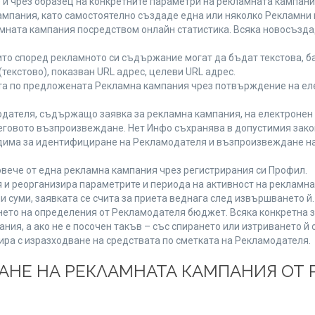
 и чрез образец на конкретните параметри на рекламната кампани
мпания, като самостоятелно създаде една или няколко Рекламни г
ламната кампания посредством онлайн статистика. Всяка новосъзд
то според рекламното си съдържание могат да бъдат текстова, ба
(текстово), показван URL адрес, целеви URL адрес.
та по предложената Рекламна кампания чрез потвърждение на ел
дателя, съдържащо заявка за рекламна кампания, на електронен 
говото възпроизвеждане. Нет Инфо съхранява в допустимия законе
одима за идентифициране на Рекламодателя и възпроизвеждане на
вече от една рекламна кампания чрез регистрирания си Профил.
и реорганизира параметрите и периода на активност на рекламна
и суми, заявката се счита за приета веднага след извършването й
ането на определения от Рекламодателя бюджет. Всяка конкретна 
ия, а ако не е посочен такъв – със спирането или изтриването й 
ира с изразходване на средствата по сметката на Рекламодателя.
ЩАНЕ НА РЕКЛАМНАТА КАМПАНИЯ ОТ