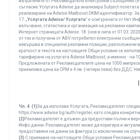
изпратените от Рекламодателя електронни съобщения (e-
съгласие Услугата Adwise да анализира Subject полетата
реализиране на Adwise Mailboost DKIM идентификатор. За
17. „
Услугата Adwise/ Услугата
“ е осигурената от Нет И
излъчване, статистика и организация на рекламни кампан
Интернет страницата Adwise. 18. (нов в сила от 01.03..2020 
от тях и получени от ABV потребител електронни съобщен
извършва в специални рекламни позиции, разположени в г
краткост в текста на настоящите Общи условия се използва 
тарифиране на услугата Adwise Mailboost, а именно - на 
Предложената от Рекламодателите цена на 1000 импресии
приемлива цена за CPM е 4 лв. (четири лева) без ДДС. 
Чл. 4.
(1)
За да използва Услугата, Рекламодателят следва
https://www.adwise.bg/auth/register, като следва конкр
(2)
Рекламодателят е длъжен да предостави пълни и верни
Инфо данни. Рекламодателят може да коригира и актуал
предоставяне на данни за фактура (с изключение на случа
(3)
С приемане на настоящите Общи условия Рекламодателя