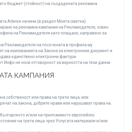
него бюджет (стойност) на създадената рекламна
та Adwise начини (в раздел Моята сметка).
тиране на рекламна кампания на Рекламодателя, освен
Профила на Рекламодателя като плащане, направено за
а на Рекламодателя на посочената в профила му
ят на изискванията на Закона за електронния документ и
издава единствено електронни фактури.
 Инфо не носи отговорност за верността на тези данни.
НАТА КАМПАНИЯ
а собственост или права на трети лица, или
речат на закона, добрите нрави или нарушават права на
българското и/или на приложимото европейско
стояние на трети лица чрез Услугата материали и/или