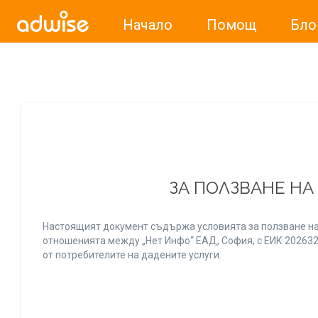
Начало
Помощ
Бло
Уважаеми рекламодатели, с настоящото съобщение бих
ЗА ПОЛЗВАНЕ НА
Настоящият документ съдържа условията за ползване на
отношенията между „Нет Инфо“ ЕАД, София, с ЕИК 20263256
от потребителите на дадените услуги.