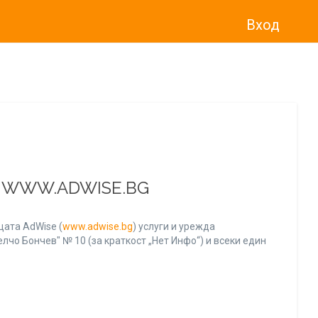
Вход
о“
)
прекратява услугата Adwise
считано от
01.01.2026 г
.
А WWW.ADWISE.BG
ата AdWise (
www.adwise.bg
) услуги и урежда
лчо Бончев" № 10 (за краткост „Нет Инфо“) и всеки един