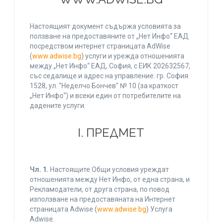
Настоящият документ съдържа условията за
ползване на предоставяните от „Нет Инфо“ ЕАД
посредством интернет страницата AdWise
(
www.adwise.bg
) услуги и урежда отношенията
между „Нет Инфо“ ЕАД, София, с ЕИК 202632567,
със седалище и адрес на управление: гр. София
1528, ул. "Неделчо Бончев" № 10 (за краткост
„Нет Инфо“) и всеки един от потребителите на
дадените услуги.
І. ПРЕДМЕТ
Чл. 1.
Настоящите Общи условия уреждат
отношенията между Нет Инфо, от една страна, и
Рекламодатели, от друга страна, по повод
използване на предоставяната на Интернет
страницата Adwise (
www.adwise.bg
) Услуга
Adwise.