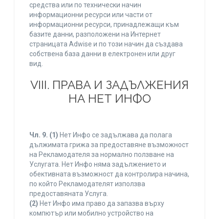
средства или по технически начин
информационни ресурси или части от
информационни ресурси, принадлежащи към
базите данни, разположени на Интернет
страницата Adwise и по този начин да създава
собствена база данни в електронен или друг
вид.
VIII. ПРАВА И ЗАДЪЛЖЕНИЯ
НА НЕТ ИНФО
Чл. 9.
(1)
Нет Инфо се задължава да полага
дължимата грижа за предоставяне възможност
на Рекламодателя за нормално ползване на
Услугата. Нет Инфо няма задължението и
обективната възможност да контролира начина,
по който Рекламодателят използва
предоставяната Услуга.
(2)
Нет Инфо има право да запазва върху
компютър или мобилно устройство на