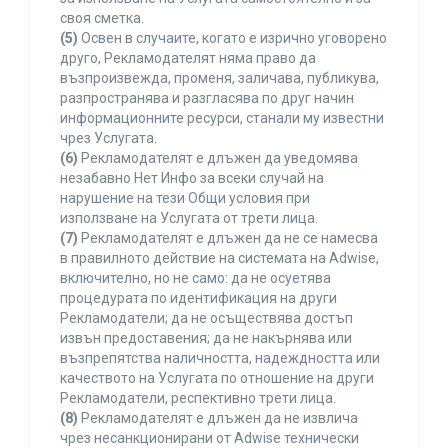
своя сметка.
(5)
Освен в случаите, когато е изрично уговорено
друго, Рекламодателят няма право да
възпроизвежда, променя, заличава, публикува,
разпространява и разгласява по друг начин
информационните ресурси, станали му известни
чрез Услугата.
(6)
Рекламодателят е длъжен да уведомява
незабавно Нет Инфо за всеки случай на
нарушение на тези Общи условия при
използване на Услугата от трети лица.
(7)
Рекламодателят е длъжен да не се намесва
в правилното действие на системата на Adwise,
включително, но не само: да не осуетява
процедурата по идентификация на други
Рекламодатели; да не осъществява достъп
извън предоставения; да не накърнява или
възпрепятства наличността, надеждността или
качеството на Услугата по отношение на други
Рекламодатели, респективно трети лица.
(8)
Рекламодателят е длъжен да не извлича
чрез несанкционирани от Adwise технически