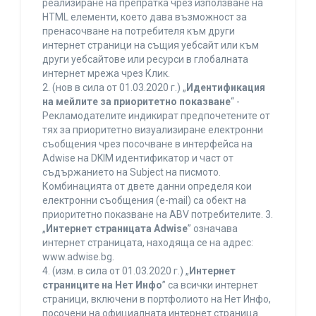
реализиране на препратка чрез използване на
HTML елементи, което дава възможност за
пренасочване на потребителя към други
интернет страници на същия уебсайт или към
други уебсайтове или ресурси в глобалната
интернет мрежа чрез Клик.
2. (нов в сила от 01.03.2020 г.) „
Идентификация
на мейлите за приоритетно показване
“ -
Рекламодателите индикират предпочетените от
тях за приоритетно визуализиране електронни
съобщения чрез посочване в интерфейса на
Adwise на DKIM идентификатор и част от
съдържанието на Subject на писмото.
Комбинацията от двете данни определя кои
електронни съобщения (e-mail) са обект на
приоритетно показване на ABV потребителите. 3.
„
Интернет страницата Adwise
” означава
интернет страницата, находяща се на адрес:
www.adwise.bg.
4. (изм. в сила от 01.03.2020 г.) „
Интернет
страниците на Нет Инфо
” са всички интернет
страници, включени в портфолиото на Нет Инфо,
посочени на официалната интернет страница