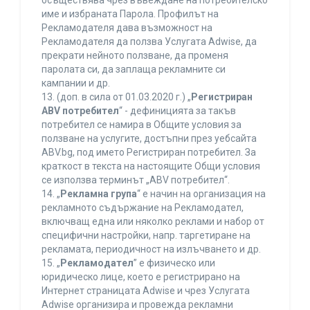
осъществява чрез въвеждане на потребителско
име и избраната Парола. Профилът на
Рекламодателя дава възможност на
Рекламодателя да ползва Услугата Adwise, да
прекрати нейното ползване, да променя
паролата си, да заплаща рекламните си
кампании и др.
13. (доп. в сила от 01.03.2020 г.) „
Регистриран
ABV потребител
“ - дефиницията за такъв
потребител се намира в Общите условия за
ползване на услугите, достъпни през уебсайта
ABV.bg, под името Регистриран потребител. За
краткост в текста на настоящите Общи условия
се използва терминът „ABV потребител“.
14. „
Рекламна група
“ е начин на организация на
рекламното съдържание на Рекламодател,
включващ една или няколко реклами и набор от
специфични настройки, напр. таргетиране на
рекламата, периодичност на излъчването и др.
15. „
Рекламодател
” е физическо или
юридическо лице, което е регистрирано на
Интернет страницата Adwise и чрез Услугата
Adwise организира и провежда рекламни