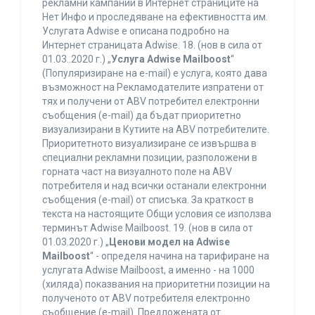
рекламни кампании в Интернет страниците на
Нет Инфо и проследяване на ефективността им.
Услугата Adwise е описана подробно на
Интернет страницата Adwise. 18. (нов в сила от
01.03..2020 г.) „
Услуга Adwise Mailboost
“
(Популяризиране на e-mail) е услуга, която дава
възможност на Рекламодателите изпратени от
тях и получени от ABV потребител електронни
съобщения (e-mail) да бъдат приоритетно
визуализирани в Кутиите на ABV потребителите.
Приоритетното визуализиране се извършва в
специални рекламни позиции, разположени в
горната част на визуалното поле на ABV
потребителя и над всички останали електронни
съобщения (e-mail) от списъка. За краткост в
текста на настоящите Общи условия се използва
терминът Adwise Mailboost. 19. (нов в сила от
01.03.2020 г.) „
Ценови модел на Adwise
Mailboost
“ - определя начина на тарифиране на
услугата Adwise Mailboost, а именно - на 1000
(хиляда) показвания на приоритетни позиции на
полученото от ABV потребителя електронно
съобщение (e-mail). Предложената от