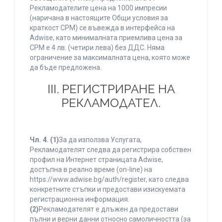
Рекламодателите цена на 1000 импресии
(наричана в настоящите Общи условия за
краткост CPM) се въвежда в интерфейса на
Adwise, като минималната приемлива цена за
CPM е 4 лв. (четири лева) без ДДС. Няма
ограничение за максималната цена, която може
да бъде предложена.
ІІІ. РЕГИСТРИРАНЕ НА
РЕКЛАМОДАТЕЛ.
Чл. 4.
(1)
За да използва Услугата,
Рекламодателят следва да регистрира собствен
профил на Интернет страницата Adwise,
достъпна в реално време (on-line) на
https://www.adwise.bg/auth/register, като следва
конкретните стъпки и предостави изискуемата
регистрационна информация.
(2)
Рекламодателят е длъжен да предостави
пълни и верни данни относно самоличността (за