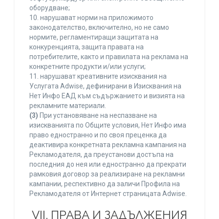
оборудване;
10. нарушават норми на приложимото
законодателство, включително, но не само
нормите, регламентиращи защитата на
конкуренцията, защита правата на
потребителите, както и правилата на реклама на
конкретните продукти и/или услуги;
11. нарушават креативните изисквания на
Услугата Adwise, дефинирани в Изисквания на
Нет Инфо ЕАД към съдържанието и визията на
рекламните материали.
(3)
При установяване на неспазване на
изискванията по Общите условия, Нет Инфо има
право едностранно и по своя преценка да
деактивира конкретната рекламна кампания на
Рекламодателя, да преустанови достъпа на
последния до нея или едностранно да прекрати
рамковия договор за реализиране на рекламни
кампании, респективно да заличи Профила на
Рекламодателя от Интернет страницата Adwise.
VII. ПРАВА И ЗАДЪЛЖЕНИЯ