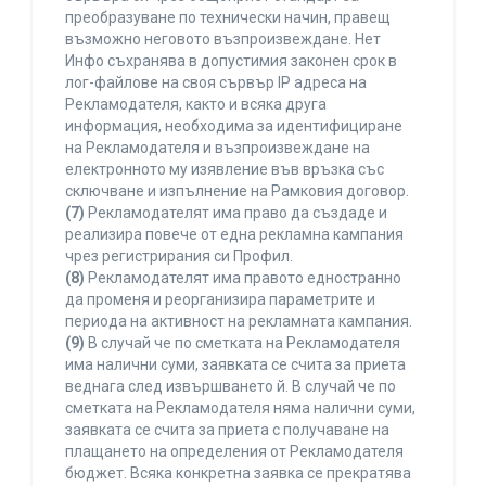
преобразуване по технически начин, правещ
възможно неговото възпроизвеждане. Нет
Инфо съхранява в допустимия законен срок в
лог-файлове на своя сървър IP адреса на
Рекламодателя, както и всяка друга
информация, необходима за идентифициране
на Рекламодателя и възпроизвеждане на
електронното му изявление във връзка със
сключване и изпълнение на Рамковия договор.
(7)
Рекламодателят има право да създаде и
реализира повече от една рекламна кампания
чрез регистрирания си Профил.
(8)
Рекламодателят има правото едностранно
да променя и реорганизира параметрите и
периода на активност на рекламната кампания.
(9)
В случай че по сметката на Рекламодателя
има налични суми, заявката се счита за приета
веднага след извършването й. В случай че по
сметката на Рекламодателя няма налични суми,
заявката се счита за приета с получаване на
плащането на определения от Рекламодателя
бюджет. Всяка конкретна заявка се прекратява