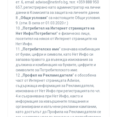
ет. 6, еmail: adwise@netinfo.bg, тел: +359 888 950
657, регистрирано като администратор на лични
данни в Комисията за защита на личните данни.
8. „
Общи условия
” са настоящите Общи условия.
9. (отм. В сила от 01.03.2020 г.)
10. „
Потребител на Интернет страниците на
Нет Инфо/Потребител
” е физическо лице,
посетител на някоя от Интернет страниците на
Нет Инфо.
11. „
Потребителско име
“ означава комбинация
от букви, цифри и символи, като Нет Инфо си
запазва правото да въвежда изисквания за
дължина и комбинация на буквите, цифрите и
символите за Потребителското име.
12. „
Профил на Рекламодателя
” е обособена
част от Интернет страницата Adwise,
съдържаща информация за Рекламодателя,
изисквана от Нет Инфо при регистрацията по чл.
4 и съхранявана при Нет Инфо, както и
информация за извършените плащания и
организирани и излъчени рекламни кампании,
като достъпът до Профила на Рекламодателя се