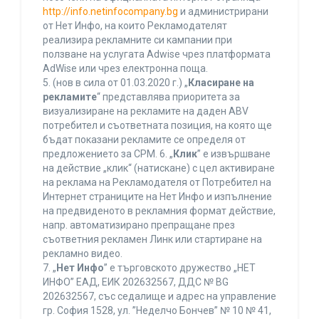
http://info.netinfocompany.bg
и администрирани
от Нет Инфо, на които Рекламодателят
реализира рекламните си кампании при
ползване на услугата Adwise чрез платформата
AdWise или чрез електронна поща.
5. (нов в сила от 01.03.2020 г.) „
Класиране на
рекламите
“ представлява приоритета за
визуализиране на рекламите на даден ABV
потребител и съответната позиция, на която ще
бъдат показани рекламите се определя от
предложението за CPM. 6. „
Клик
” е извършване
на действие „клик“ (натискане) с цел активиране
на реклама на Рекламодателя от Потребител на
Интернет страниците на Нет Инфо и изпълнение
на предвиденото в рекламния формат действие,
напр. автоматизирано препращане през
съответния рекламен Линк или стартиране на
рекламно видео.
7. „
Нет Инфо
” е търговското дружество „НЕТ
ИНФО” ЕАД, ЕИК 202632567, ДДС № BG
202632567, със седалище и адрес на управление
гр. София 1528, ул. ”Неделчо Бончев” № 10 № 41,