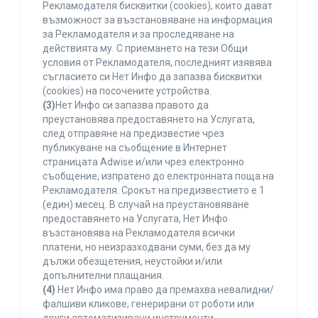
Рекламодателя бисквитки (cookies), които дават
възможност за възстановяване на информация
за Рекламодателя и за проследяване на
действията му. С приемането на тези Общи
условия от Рекламодателя, последният изявява
съгласието си Нет Инфо да запазва бисквитки
(cookies) на посочените устройства.
(3)
Нет Инфо си запазва правото да
преустановява предоставянето на Услугата,
след отправяне на предизвестие чрез
публикуване на съобщение в Интернет
страницата Adwise и/или чрез електронно
съобщение, изпратено до електронната поща на
Рекламодателя. Срокът на предизвестието е 1
(един) месец. В случай на преустановяване
предоставянето на Услугата, Нет Инфо
възстановява на Рекламодателя всички
платени, но неизразходвани суми, без да му
дължи обезщетения, неустойки и/или
допълнителни плащания.
(4)
Нет Инфо има право да премахва невалидни/
фалшиви кликове, генерирани от роботи или