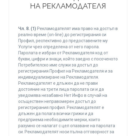
НА РЕКЛАМОДАТЕЛЯ
Чл. 8.
(1)
Рекламодателят има право на достъп в
реално време (on-line) до регистрирания си
Профил, респективно до предоставените му
Услуги чрез определена от него парола.
Паролата е избран от Рекламодателя код от
букви, цифри и знаци, който заедно с посоченото
Потребителско име служи за достъп до
регистрирания Профил на Рекламодателя и за
индивидуализиране на Рекламодателя.
Рекламодателят е длъжен да не прави
достояние на трети лица паролата си и да
уведомява незабавно Нет Инфо в случай на
осъществен неправомерен достъп до
регистрирания профил. Рекламодателят е
длъжен да полага всички грижи и да
предприема необходимите мерки, които
разумно се налагат с цел опазване на паролата
си. Рекламодателят носи пълна отговорност за