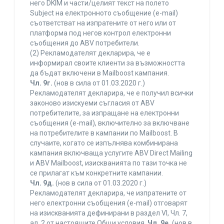
него DKIM и части/целият текст на полето
Subject на електронното съобщение (e-mail)
съответстват на изпратените от него или от
платформа под негов контрол електронни
съобщения до ABV потребители.
(2) Рекламодателят декларира, че е
информирал своите клиенти за възможността
да бъдат включени в Mailboost кампания.
Чл. 9г.
(нов в сила от 01.03.2020 г.)
Рекламодателят декларира, че е получил всички
законово изискуеми съгласия от ABV
потребителите, за изпращане на електронни
съобщения (e-mail), включително за включване
на потребителите в кампании по Mailboost. В
случаите, когато се изпълнява комбинирана
кампания включваща услугите ABV Direct Mailing
и ABV Mailboost, изискванията по тази точка не
се прилагат към конкретните кампании.
Чл. 9д.
(нов в сила от 01.03.2020 г.)
Рекламодателят декларира, че изпратените от
него електронни съобщения (e-mail) отговарят
на изискванията дефинирани в раздел VI, Чл. 7,
ал. 2 от настоящите Общи условия.
Чл. 9е.
(нов в