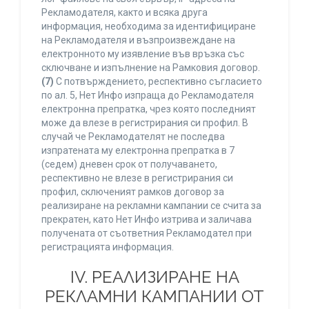
Рекламодателя, както и всяка друга
информация, необходима за идентифициране
на Рекламодателя и възпроизвеждане на
електронното му изявление във връзка със
сключване и изпълнение на Рамковия договор.
(7)
С потвърждението, респективно съгласието
по ал. 5, Нет Инфо изпраща до Рекламодателя
електронна препратка, чрез която последният
може да влезе в регистрирания си профил. В
случай че Рекламодателят не последва
изпратената му електронна препратка в 7
(седем) дневен срок от получаването,
респективно не влезе в регистрирания си
профил, сключеният рамков договор за
реализиране на рекламни кампании се счита за
прекратен, като Нет Инфо изтрива и заличава
получената от съответния Рекламодател при
регистрацията информация.
IV. РЕАЛИЗИРАНЕ НА
РЕКЛАМНИ КАМПАНИИ ОТ