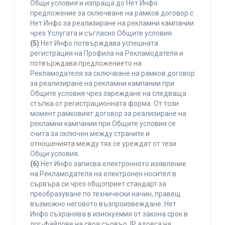
Общи условия и изпраща до Нет Инфо
предложение за сключване на рамков договор с
Нет Инфо за реализиране на рекламни кампании
чрез Услугата и съгласно Общите условия.
(5)
Нет Инфо потвърждава успешната
регистрация на Профила на Рекламодателя и
потвърждава предложението на
Рекламодателя за сключване на рамков договор
за реализиране на рекламни кампании при
Общите условия чрез зареждане на следваща
стъпка от регистрационната форма. От този
момент рамковият договор за реализиране на
рекламни кампании при Общите условия се
счита за сключен между страните и
отношенията между тях се уреждат от тези
Общи условия.
(6)
Нет Инфо записва електронното изявление
на Рекламодателя на електронен носител в
сървъра си чрез общоприет стандарт за
преобразуване по технически начин, правещ
възможно неговото възпроизвеждане. Нет
Инфо съхранява в изискуемия от закона срок в
лог-файлове на своя сървър, IP адреса на