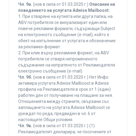
Чл. 9а.
(нов в сила от 01.03.2020 г.)
Описание на
поведението на услугата Adwise Mailboost:
1. При отваряне на кутията или друга папка, на
ABV потребителя се визуализират един или
повече рекламни формати, съдържащи Subject
на електронното съобщение (e-mail), който е
обект на изпълнение от услугата и обозначение
за рекламен формат.
2. При клик върху рекламния формат, на ABV
потребителя се отваря непромененото
съдържание на изпратеното от Рекламодателя
електронно съобщение (e-mail).
Чл. 9б.
(нов в сила от 01.03.2020 г.) Нет Инфо
активира услугата Adwise Mailboost в Adwise
профила на Рекламодателя в срок от 1 (един)
работен ден от получаване на плащане за нея.
Отношенията между страните, свързани със
заплащането на услугата Adwise Mailboost се
уреждат по реда, предвиден в чл. 6 от
настоящите Общи условия.
Чл. 9в.
(нов в сила от 01.03.2020 г.) (1)
Рекламодателят декларира, че посочените от