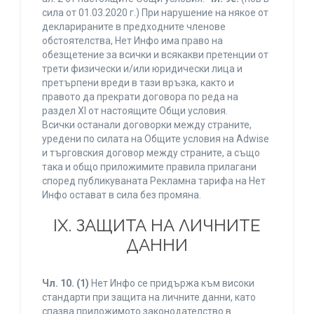
сила от 01.03.2020 г.) При нарушение на някое от
декларираните в предходните членове
обстоятелства, Нет Инфо има право на
обезщетение за всички и всякакви претенции от
трети физически и/или юридически лица и
претърпени вреди в тази връзка, както и
правото да прекрати договора по реда на
раздел XI от настоящите Общи условия.
Всички останали договорки между страните,
уредени по силата на Общите условия на Adwise
и търговския договор между страните, а също
така и общо приложимите правила прилагани
според публикуваната Рекламна тарифа на Нет
Инфо остават в сила без промяна.
IХ. ЗАЩИТА НА ЛИЧНИТЕ
ДАННИ
Чл. 10.
(1)
Нет Инфо се придържа към високи
стандарти при защита на личните данни, като
спазва приложимото законодателство в