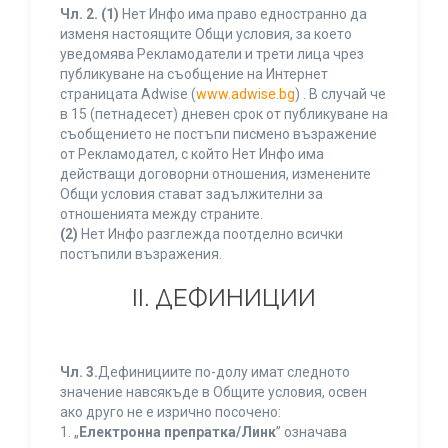
Чл. 2.
(1)
Нет Инфо има право едностранно да
изменя настоящите Общи условия, за което
уведомява Рекламодатели и трети лица чрез
публикуване на съобщение на Интернет
страницата Adwise (
www.adwise.bg
) . В случай че
в 15 (петнадесет) дневен срок от публикуване на
съобщението не постъпи писмено възражение
от Рекламодател, с който Нет Инфо има
действащи договорни отношения, изменените
Общи условия стават задължителни за
отношенията между страните.
(2)
Нет Инфо разглежда поотделно всички
постъпили възражения.
ІІ. ДЕФИНИЦИИ
Чл. 3.
Дефинициите по-долу имат следното
значение навсякъде в Общите условия, освен
ако друго не е изрично посочено:
1. „
Електронна препратка/Линк
” означава