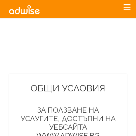
Уважаеми рекламодатели, с настоящото съобщение
бихме искали да Ви уведомим, че „Нет Инфо“ ЕАД (
„Нет
Инфо“
)
прекратява услугата Adwise
считано от
01.01.2026
г
.
За повече информация, натиснете
тук.
ОБЩИ УСЛОВИЯ
ЗА ПОЛЗВАНЕ НА
УСЛУГИТЕ, ДОСТЪПНИ НА
УЕБСАЙТА
WWW.ADWISE.BG