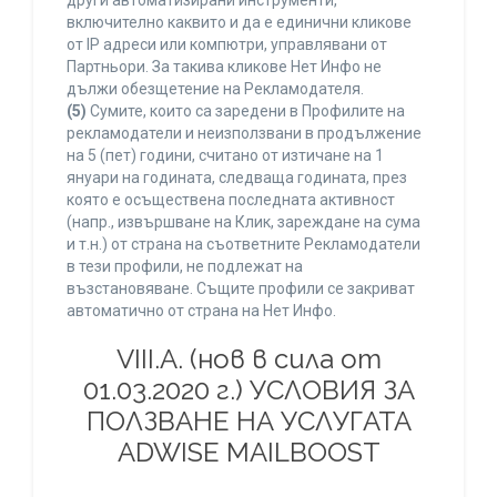
други автоматизирани инструменти,
включително каквито и да е единични кликове
от IP адреси или компютри, управлявани от
Партньори. За такива кликове Нет Инфо не
дължи обезщетение на Рекламодателя.
(5)
Сумите, които са заредени в Профилите на
рекламодатели и неизползвани в продължение
на 5 (пет) години, считано от изтичане на 1
януари на годината, следваща годината, през
която е осъществена последната активност
(напр., извършване на Клик, зареждане на сума
и т.н.) от страна на съответните Рекламодатели
в тези профили, не подлежат на
възстановяване. Същите профили се закриват
автоматично от страна на Нет Инфо.
VIII.A. (нов в сила от
01.03.2020 г.) УСЛОВИЯ ЗА
ПОЛЗВАНЕ НА УСЛУГАТА
ADWISE MAILBOOST