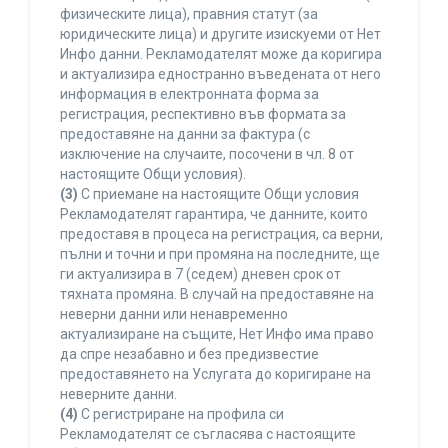
физическите лица), правния статут (за
юридическите лица) и другите изискуеми от Нет
Инфо данни. Рекламодателят може да коригира
и актуализира едностранно въведената от него
информация в електронната форма за
регистрация, респективно във формата за
предоставяне на данни за фактура (с
изключение на случаите, посочени в чл. 8 от
настоящите Общи условия).
(3)
С приемане на настоящите Общи условия
Рекламодателят гарантира, че данните, които
предоставя в процеса на регистрация, са верни,
пълни и точни и при промяна на последните, ще
ги актуализира в 7 (седем) дневен срок от
тяхната промяна. В случай на предоставяне на
неверни данни или ненавременно
актуализиране на същите, Нет Инфо има право
да спре незабавно и без предизвестие
предоставянето на Услугата до коригиране на
неверните данни.
(4)
С регистриране на профила си
Рекламодателят се съгласява с настоящите