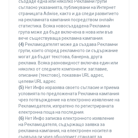
създаде една или няколко Рекламни групи
съгласно указанията, публикувани на Интернет
страницата Adwise, както и да следи развитието
на рекламната кампания посредством онлайн
статистика. Всяка новосъздадена Рекламна
група може да бъде включена в нова или във
вече съществуваща рекламна кампания.
(4)
Рекламодателят може да създава Рекламни
групи, които според рекламното си съдържание
могат да бъдат текстова, банерна, друга
реклама. Всяка разновидност включва един или
няколко от следните компоненти: заглавие,
описание (текстово), показван URL адрес,
целеви URL адрес.
(5)
Нет Инфо изразява своето съгласие и приема
условията по предложената Рекламна кампания
чрез потвърждение на електронно изявление на
Рекламодателя, изпратено по регистрираната
електронна поща на последния.
(6)
Нет Инфо записва електронното изявление
на Рекламодателя, съдържащо заявка за
рекламна кампания, на електронен носител в
сървъра си чрез общоприет стандарт за