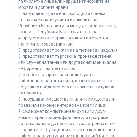
пълнолетие лица или нарушават нормите на
морала и добрите нрави;
3. нарушават права или свободи на човека
съгласно Конституцията и законите на
Република България или международни актове,
по които Република България е страна;
4. представляват пряка реклама на спиртни
напитки или хазартни игри;
5. представляват реклама на тютюневи изделия;
6. представляват търговска, производствена
или служебна тайна или друга конфиденциална
информация на трето лице;
7. са обект на право на интелектуална
собственост на трети лица, освен с изричното
надлежно предоставено съгласие на титуляра
на правото;
8. нарушават имуществени или неимуществени
права или законни интереси на трети лица;
9. съдържат компютърни вируси или други
компютърни кодове, файлове или програми,
предназначени да прекъсват, разстройват или
ограничават функционирането на компютърен
софтуер, хардуер или електронно съобщително