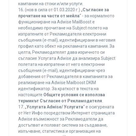
кампании на стоки и/или услуги.
16. (нов в сила от 01.03.2020 г.) „
Съгласие за
прочитане на части от мейла
“ - за нормалното
функциониране на Adwise MailBoost е
необходимо прочитане на Subject полето на
изпратените от Рекламодателя електронни
съобщения (e-mail), идентифицирани в неговия
профил като обект на рекламната кампания. За
целта, Рекламодателят дава изричното си
съгласие Услугата Adwise да анализира Subject
полетата на изпратени от него електронни
съобщения (e-mail), идентифицирани чрез
добавения от Рекламодателя в кампанията за
реализиране на Adwise Mailboost DKIM
идентификатор. За краткост в текста на
настоящите
Общите условия се използва
терминът Съгласие от Рекламодателя
.
17. „
Услугата Adwise/ Услугата
“ е осигурената
от Нет Инфо посредством Интернет страницата
Adwise възможност за Рекламодатели да
достъпват и ползват система за създаване,
излъчване, статистика и организация на