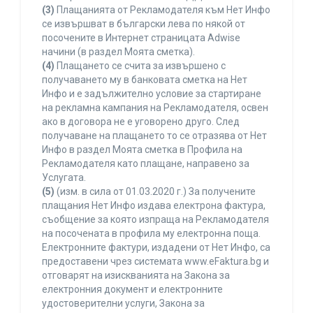
(3)
Плащанията от Рекламодателя към Нет Инфо
се извършват в български лева по някой от
посочените в Интернет страницата Adwise
начини (в раздел Моята сметка).
(4)
Плащането се счита за извършено с
получаването му в банковата сметка на Нет
Инфо и е задължително условие за стартиране
на рекламна кампания на Рекламодателя, освен
ако в договора не е уговорено друго. След
получаване на плащането то се отразява от Нет
Инфо в раздел Моята сметка в Профила на
Рекламодателя като плащане, направено за
Услугата.
(5)
(изм. в сила от 01.03.2020 г.) За получените
плащания Нет Инфо издава електрона фактура,
съобщение за която изпраща на Рекламодателя
на посочената в профила му електронна поща.
Електронните фактури, издадени от Нет Инфо, са
предоставени чрез системата www.eFaktura.bg и
отговарят на изискванията на Закона за
електронния документ и електронните
удостоверителни услуги, Закона за