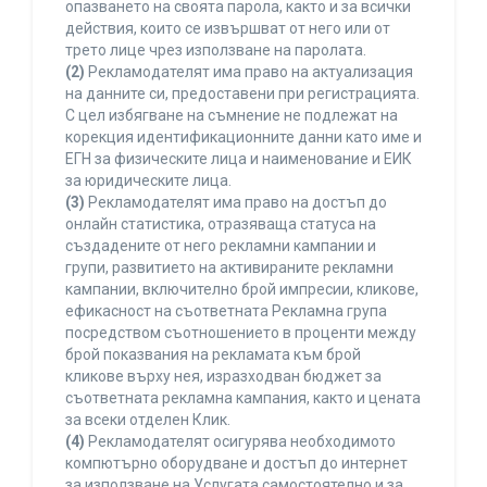
опазването на своята парола, както и за всички
действия, които се извършват от него или от
трето лице чрез използване на паролата.
(2)
Рекламодателят има право на актуализация
на данните си, предоставени при регистрацията.
С цел избягване на съмнение не подлежат на
корекция идентификационните данни като име и
ЕГН за физическите лица и наименование и ЕИК
за юридическите лица.
(3)
Рекламодателят има право на достъп до
онлайн статистика, отразяваща статуса на
създадените от него рекламни кампании и
групи, развитието на активираните рекламни
кампании, включително брой импресии, кликове,
ефикасност на съответната Рекламна група
посредством съотношението в проценти между
брой показвания на рекламата към брой
кликове върху нея, изразходван бюджет за
съответната рекламна кампания, както и цената
за всеки отделен Клик.
(4)
Рекламодателят осигурява необходимото
компютърно оборудване и достъп до интернет
за използване на Услугата самостоятелно и за