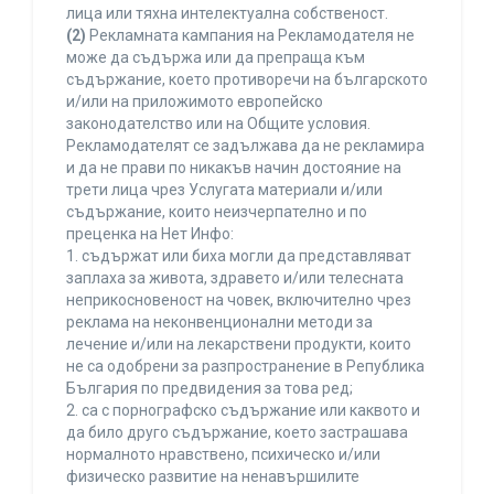
лица или тяхна интелектуална собственост.
(2)
Рекламната кампания на Рекламодателя не
може да съдържа или да препраща към
съдържание, което противоречи на българското
и/или на приложимото европейско
законодателство или на Общите условия.
Рекламодателят се задължава да не рекламира
и да не прави по никакъв начин достояние на
трети лица чрез Услугата материали и/или
съдържание, които неизчерпателно и по
преценка на Нет Инфо:
1. съдържат или биха могли да представляват
заплаха за живота, здравето и/или телесната
неприкосновеност на човек, включително чрез
реклама на неконвенционални методи за
лечение и/или на лекарствени продукти, които
не са одобрени за разпространение в Република
България по предвидения за това ред;
2. са с порнографско съдържание или каквото и
да било друго съдържание, което застрашава
нормалното нравствено, психическо и/или
физическо развитие на ненавършилите