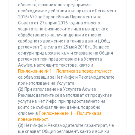
областта, включително предприема
необходимите действия във връзка с Регламент
2016/679 на Европейския Парламент и на
Съвета от 27 април 2016 година относно
защитата на физическите лица във връзка с
обработването на лични данни и относно
свободното движение на такива данни („Общ
регламент“), в сила от 25 май 2018 г.. За да се
осигури придържане към и спазване на Общия
регламент при предоставяне на Услугата
Adwise, настоящите текстове, както и
Приложение № 1 – Политика за поверителност
са обвързващи за Нет Инфо и Рекламодателите
при използване на Услугата.
(2)
При използване на Услугата Adwise
Рекламодателите се възползват от продукти и
услуги на Нет Инфо, при предоставянето на
които се събират лични данни, подробно
описани в
Приложение № 1 – Политика за
поверителност
.
(3)
Нет Инфо и Рекламодателите гарантират, че
ще спазват Общия регламент, както и всички