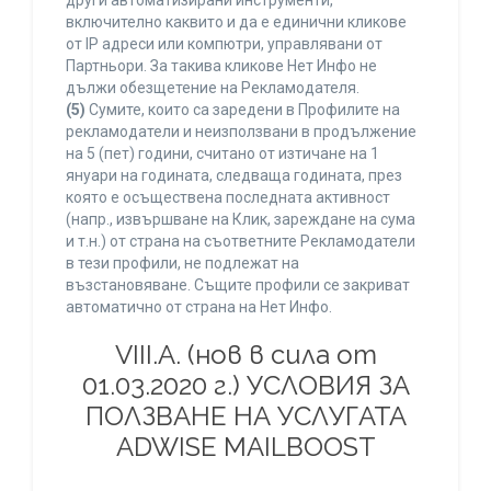
други автоматизирани инструменти,
включително каквито и да е единични кликове
от IP адреси или компютри, управлявани от
Партньори. За такива кликове Нет Инфо не
дължи обезщетение на Рекламодателя.
(5)
Сумите, които са заредени в Профилите на
рекламодатели и неизползвани в продължение
на 5 (пет) години, считано от изтичане на 1
януари на годината, следваща годината, през
която е осъществена последната активност
(напр., извършване на Клик, зареждане на сума
и т.н.) от страна на съответните Рекламодатели
в тези профили, не подлежат на
възстановяване. Същите профили се закриват
автоматично от страна на Нет Инфо.
VIII.A. (нов в сила от
01.03.2020 г.) УСЛОВИЯ ЗА
ПОЛЗВАНЕ НА УСЛУГАТА
ADWISE MAILBOOST