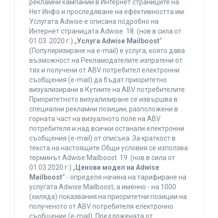
рекламни кампании в Интернет страниците на
Нет Инфо и проследяване на ефективността им.
Услугата Adwise е описана подробно на
Интернет страницата Adwise. 18. (нов в сила от
01.03..2020 г.) „
Услуга Adwise Mailboost
“
(Популяризиране на e-mail) е услуга, която дава
възможност на Рекламодателите изпратени от
тях и получени от ABV потребител електронни
съобщения (e-mail) да бъдат приоритетно
визуализирани в Кутиите на ABV потребителите.
Приоритетното визуализиране се извършва в
специални рекламни позиции, разположени в
горната част на визуалното поле на ABV
потребителя и над всички останали електронни
съобщения (e-mail) от списъка. За краткост в
текста на настоящите Общи условия се използва
терминът Adwise Mailboost. 19. (нов в сила от
01.03.2020 г.) „
Ценови модел на Adwise
Mailboost
“ - определя начина на тарифиране на
услугата Adwise Mailboost, а именно - на 1000
(хиляда) показвания на приоритетни позиции на
полученото от ABV потребителя електронно
съобщение (e-mail). Предложената от