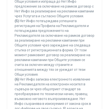
Общи условия и изпраща до Нет Инфо
предложение за сключване на рамков договор с
Нет Инфо за реализиране на рекламни кампании
чрез Услугата и съгласно Общите условия.
(5)
Нет Инфо потвърждава успешната
регистрация на Профила на Рекламодателя и
потвърждава предложението на
Рекламодателя за сключване на рамков договор
за реализиране на рекламни кампании при
Общите условия чрез зареждане на следваща
стъпка от регистрационната форма. От този
момент рамковият договор за реализиране на
рекламни кампании при Общите условия се
счита за сключен между страните и
отношенията между тях се уреждат от тези
Общи условия.
(6)
Нет Инфо записва електронното изявление
на Рекламодателя на електронен носител в
сървъра си чрез общоприет стандарт за
преобразуване по технически начин, правещ
възможно неговото възпроизвеждане. Нет
Инфо съхранява в изискуемия от закона срок в
лог-файлове на своя сървър, IP адреса на