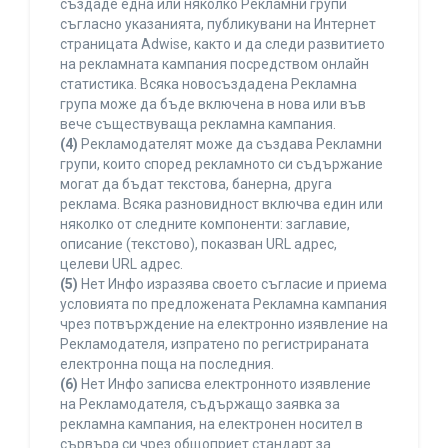
създаде една или няколко Рекламни групи
съгласно указанията, публикувани на Интернет
страницата Adwise, както и да следи развитието
на рекламната кампания посредством онлайн
статистика. Всяка новосъздадена Рекламна
група може да бъде включена в нова или във
вече съществуваща рекламна кампания.
(4)
Рекламодателят може да създава Рекламни
групи, които според рекламното си съдържание
могат да бъдат текстова, банерна, друга
реклама. Всяка разновидност включва един или
няколко от следните компоненти: заглавие,
описание (текстово), показван URL адрес,
целеви URL адрес.
(5)
Нет Инфо изразява своето съгласие и приема
условията по предложената Рекламна кампания
чрез потвърждение на електронно изявление на
Рекламодателя, изпратено по регистрираната
електронна поща на последния.
(6)
Нет Инфо записва електронното изявление
на Рекламодателя, съдържащо заявка за
рекламна кампания, на електронен носител в
сървъра си чрез общоприет стандарт за