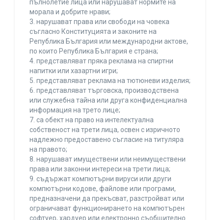
пълнолетие лица или нарушават нормите на
морала и добрите нрави;
3. нарушават права или свободи на човека
съгласно Конституцията и законите на
Република България или международни актове,
по които Република България е страна;
4. представляват пряка реклама на спиртни
напитки или хазартни игри;
5. представляват реклама на тютюневи изделия;
6. представляват търговска, производствена
или служебна тайна или друга конфиденциална
информация на трето лице;
7. са обект на право на интелектуална
собственост на трети лица, освен с изричното
надлежно предоставено съгласие на титуляра
на правото;
8. нарушават имуществени или неимуществени
права или законни интереси на трети лица;
9. съдържат компютърни вируси или други
компютърни кодове, файлове или програми,
предназначени да прекъсват, разстройват или
ограничават функционирането на компютърен
софтуер, хардуер или електронно съобщително