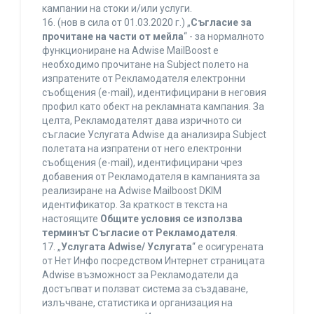
кампании на стоки и/или услуги.
16. (нов в сила от 01.03.2020 г.) „
Съгласие за
прочитане на части от мейла
“ - за нормалното
функциониране на Adwise MailBoost е
необходимо прочитане на Subject полето на
изпратените от Рекламодателя електронни
съобщения (e-mail), идентифицирани в неговия
профил като обект на рекламната кампания. За
целта, Рекламодателят дава изричното си
съгласие Услугата Adwise да анализира Subject
полетата на изпратени от него електронни
съобщения (e-mail), идентифицирани чрез
добавения от Рекламодателя в кампанията за
реализиране на Adwise Mailboost DKIM
идентификатор. За краткост в текста на
настоящите
Общите условия се използва
терминът Съгласие от Рекламодателя
.
17. „
Услугата Adwise/ Услугата
“ е осигурената
от Нет Инфо посредством Интернет страницата
Adwise възможност за Рекламодатели да
достъпват и ползват система за създаване,
излъчване, статистика и организация на