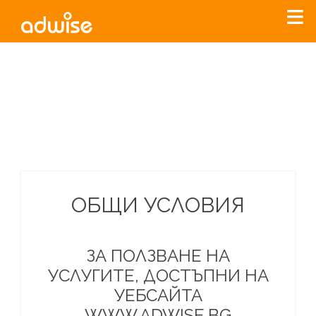
Уважаеми рекламодатели, с настоящото съобщение
бихме искали да Ви уведомим, че „Нет Инфо“ ЕАД (
„Нет
Инфо“
)
прекратява услугата Adwise
считано от
01.01.2026
г
.
За повече информация, натиснете
тук.
ОБЩИ УСЛОВИЯ
ЗА ПОЛЗВАНЕ НА
УСЛУГИТЕ, ДОСТЪПНИ НА
УЕБСАЙТА
WWW.ADWISE.BG