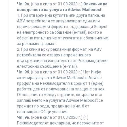
Чл. 9а.
(нов в сила от 01.03.2020 г.)
Описание на
поведението на услугата Adwise Mailboost:
1. При отваряне на кутията или друга папка, на
ABV потребителя се визуализират един или
повече рекламни формати, съдържащи Subject
на електронното съобщение (e-mail), който е
обект на изпълнение от услугата и обозначение
за рекламен формат.
2. При клик върху рекламния формат, на ABV
потребителя се отваря непромененото
съдържание на изпратеното от Рекламодателя
електронно съобщение (e-mail).
Чл. 9б.
(нов в сила от 01.03.2020 г.) Нет Инфо
активира услугата Adwise Mailboost в Adwise
профила на Рекламодателя в срок от 1 (един)
работен ден от получаване на плащане за нея.
Отношенията между страните, свързани със
заплащането на услугата Adwise Mailboost се
уреждат по реда, предвиден в чл. 6 от
настоящите Общи условия.
Чл. 9в.
(нов в сила от 01.03.2020 г.) (1)
Рекламодателят декларира, че посочените от