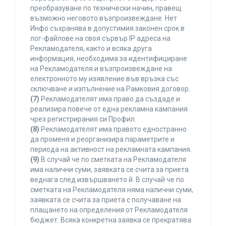
преобразуване по технически начин, правещ
възможно неговото възпроизвеждане. Нет
Инфо съхранява в допустимия законен срок в
лог-файлове на своя сървър IP адреса на
Рекламодателя, както и всяка друга
информация, необходима за идентифициране
на Рекламодателя и възпроизвеждане на
електронното му изявление във връзка със
сключване и изпълнение на Рамковия договор.
(7)
Рекламодателят има право да създаде и
реализира повече от една рекламна кампания
чрез регистрирания си Профил.
(8)
Рекламодателят има правото едностранно
да променя и реорганизира параметрите и
периода на активност на рекламната кампания.
(9)
В случай че по сметката на Рекламодателя
има налични суми, заявката се счита за приета
веднага след извършването й. В случай че по
сметката на Рекламодателя няма налични суми,
заявката се счита за приета с получаване на
плащането на определения от Рекламодателя
бюджет. Всяка конкретна заявка се прекратява