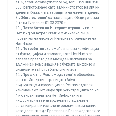
ет. 6, еmail: adwise@netinfo.bg, тел: +359 888 950
657, регистрирано като администратор на лични
данни в Комисията за защита на личните данни.
8. „
Общи условия
” са настоящите Общи условия.
9. (отм. В сила от 01.03.2020 г.)
10. „
Потребител на Интернет страниците на
Нет Инфо/Потребител
” е физическо лице,
посетител на някоя от Интернет страниците на
Нет Инфо.
11. „
Потребителско име
“ означава комбинация
от букви, цифри и символи, като Нет Инфо си
запазва правото да въвежда изисквания за
дължина и комбинация на буквите, цифрите и
символите за Потребителското име.
12. „
Профил на Рекламодателя
” е обособена
част от Интернет страницата Adwise,
съдържаща информация за Рекламодателя,
изисквана от Нет Инфо при регистрацията по чл.
4 и съхранявана при Нет Инфо, както и
информация за извършените плащания и
организирани и излъчени рекламни кампании,
като достъпът до Профила на Рекламодателя се