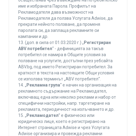
осъществява чрез въвеждане на потребителско
име и избраната Парола. Профилът на
Рекламодателя дава възможност на
Рекламодателя да ползва Услугата Adwise, да
прекрати нейното ползване, да променя
паролата си, да заплаща рекламните си
кампании и др.
13. (доп. в сила от 01.03.2020 г.) „
Регистриран
ABV потребител
“ - дефиницията за такъв
потребител се намира в Общите условия за
ползване на услугите, достъпни през уебсайта
ABV.bg, под името Регистриран потребител. За
краткост в текста на настоящите Общи условия
се използва терминът „ABV потребител“.
14. „
Рекламна група
“ е начин на организация на
рекламното съдържание на Рекламодател,
включващ една или няколко реклами и набор от
специфични настройки, напр. таргетиране на
рекламата, периодичност на излъчването и др.
15. „
Рекламодател
” е физическо или
юридическо лице, което е регистрирано на
Интернет страницата Adwise и чрез Услугата
Adwise организира и провежда рекламни