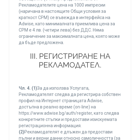
Рекламодателите цена на 1000 импресии
(наричана в настоящите Общи условия за
краткост CPM) се въвежда в интерфейса на
Adwise, като минималната приемлива цена за
CPM е 4 лв. (четири лева) без ДДС. Няма
ограничение за максималната цена, която може
да бъде предложена.
ІІІ. РЕГИСТРИРАНЕ НА
РЕКЛАМОДАТЕЛ.
Чл. 4.
(1)
За да използва Услугата,
Рекламодателят следва да регистрира собствен
профил на Интернет страницата Adwise,
достъпна в реално време (on-line) на
https://www.adwise.bg/auth/register, като следва
конкретните стъпки и предостави изискуемата
регистрационна информация.
(2)
Рекламодателят е длъжен да предостави
пълни и верни данни относно самоличността (за