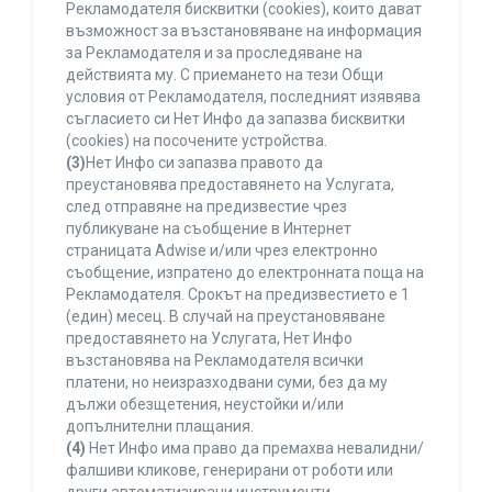
Рекламодателя бисквитки (cookies), които дават
възможност за възстановяване на информация
за Рекламодателя и за проследяване на
действията му. С приемането на тези Общи
условия от Рекламодателя, последният изявява
съгласието си Нет Инфо да запазва бисквитки
(cookies) на посочените устройства.
(3)
Нет Инфо си запазва правото да
преустановява предоставянето на Услугата,
след отправяне на предизвестие чрез
публикуване на съобщение в Интернет
страницата Adwise и/или чрез електронно
съобщение, изпратено до електронната поща на
Рекламодателя. Срокът на предизвестието е 1
(един) месец. В случай на преустановяване
предоставянето на Услугата, Нет Инфо
възстановява на Рекламодателя всички
платени, но неизразходвани суми, без да му
дължи обезщетения, неустойки и/или
допълнителни плащания.
(4)
Нет Инфо има право да премахва невалидни/
фалшиви кликове, генерирани от роботи или