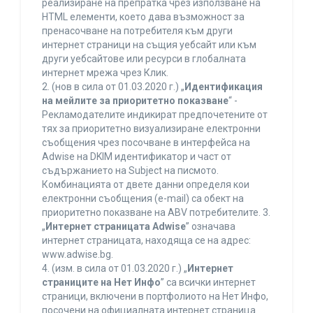
реализиране на препратка чрез използване на
HTML елементи, което дава възможност за
пренасочване на потребителя към други
интернет страници на същия уебсайт или към
други уебсайтове или ресурси в глобалната
интернет мрежа чрез Клик.
2. (нов в сила от 01.03.2020 г.) „
Идентификация
на мейлите за приоритетно показване
“ -
Рекламодателите индикират предпочетените от
тях за приоритетно визуализиране електронни
съобщения чрез посочване в интерфейса на
Adwise на DKIM идентификатор и част от
съдържанието на Subject на писмото.
Комбинацията от двете данни определя кои
електронни съобщения (e-mail) са обект на
приоритетно показване на ABV потребителите. 3.
„
Интернет страницата Adwise
” означава
интернет страницата, находяща се на адрес:
www.adwise.bg.
4. (изм. в сила от 01.03.2020 г.) „
Интернет
страниците на Нет Инфо
” са всички интернет
страници, включени в портфолиото на Нет Инфо,
посочени на официалната интернет страница