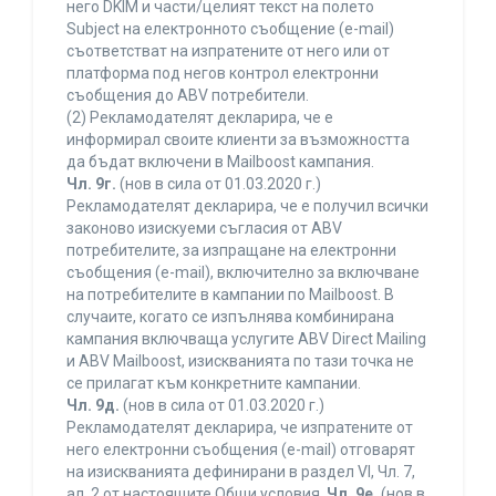
него DKIM и части/целият текст на полето
Subject на електронното съобщение (e-mail)
съответстват на изпратените от него или от
платформа под негов контрол електронни
съобщения до ABV потребители.
(2) Рекламодателят декларира, че е
информирал своите клиенти за възможността
да бъдат включени в Mailboost кампания.
Чл. 9г.
(нов в сила от 01.03.2020 г.)
Рекламодателят декларира, че е получил всички
законово изискуеми съгласия от ABV
потребителите, за изпращане на електронни
съобщения (e-mail), включително за включване
на потребителите в кампании по Mailboost. В
случаите, когато се изпълнява комбинирана
кампания включваща услугите ABV Direct Mailing
и ABV Mailboost, изискванията по тази точка не
се прилагат към конкретните кампании.
Чл. 9д.
(нов в сила от 01.03.2020 г.)
Рекламодателят декларира, че изпратените от
него електронни съобщения (e-mail) отговарят
на изискванията дефинирани в раздел VI, Чл. 7,
ал. 2 от настоящите Общи условия.
Чл. 9е.
(нов в