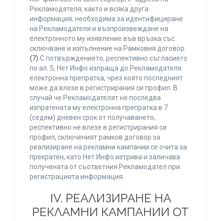
Рекламодателя, както и всяка друга
информация, необходима за идентифициране
на Рекламодателя и възпроизвеждане на
електронното му изявление във връзка със
сключване и изпълнение на Рамковия договор.
(7)
С потвърждението, респективно съгласието
по ал. 5, Нет Инфо изпраща до Рекламодателя
електронна препратка, чрез която последният
може да влезе в регистрирания си профил. В
случай че Рекламодателят не последва
изпратената му електронна препратка в 7
(седем) дневен срок от получаването,
респективно не влезе в регистрирания си
профил, сключеният рамков договор за
реализиране на рекламни кампании се счита за
прекратен, като Нет Инфо изтрива и заличава
получената от съответния Рекламодател при
регистрацията информация.
IV. РЕАЛИЗИРАНЕ НА
РЕКЛАМНИ КАМПАНИИ ОТ