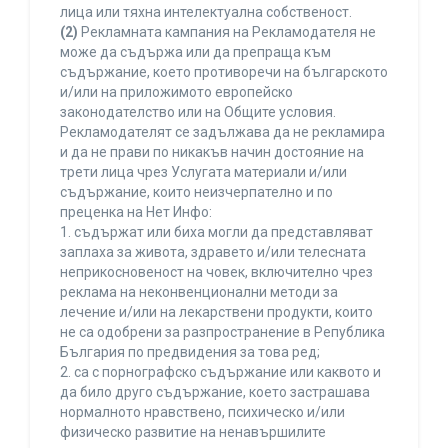
лица или тяхна интелектуална собственост.
(2)
Рекламната кампания на Рекламодателя не
може да съдържа или да препраща към
съдържание, което противоречи на българското
и/или на приложимото европейско
законодателство или на Общите условия.
Рекламодателят се задължава да не рекламира
и да не прави по никакъв начин достояние на
трети лица чрез Услугата материали и/или
съдържание, които неизчерпателно и по
преценка на Нет Инфо:
1. съдържат или биха могли да представляват
заплаха за живота, здравето и/или телесната
неприкосновеност на човек, включително чрез
реклама на неконвенционални методи за
лечение и/или на лекарствени продукти, които
не са одобрени за разпространение в Република
България по предвидения за това ред;
2. са с порнографско съдържание или каквото и
да било друго съдържание, което застрашава
нормалното нравствено, психическо и/или
физическо развитие на ненавършилите