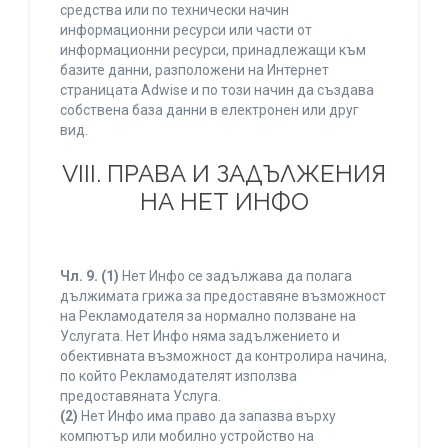
средства или по технически начин
информационни ресурси или части от
информационни ресурси, принадлежащи към
базите данни, разположени на Интернет
страницата Adwise и по този начин да създава
собствена база данни в електронен или друг
вид.
VIII. ПРАВА И ЗАДЪЛЖЕНИЯ
НА НЕТ ИНФО
Чл. 9.
(1)
Нет Инфо се задължава да полага
дължимата грижа за предоставяне възможност
на Рекламодателя за нормално ползване на
Услугата. Нет Инфо няма задължението и
обективната възможност да контролира начина,
по който Рекламодателят използва
предоставяната Услуга.
(2)
Нет Инфо има право да запазва върху
компютър или мобилно устройство на