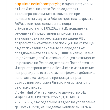
http://info.netinfocompany.bg
и администрирани
от Нет Инфо, на които Рекламодателят
реализира рекламните си кампании при
ползване на услугата Adwise чрез платформата
AdWise или чрез електронна поща.
5. (нов в сила от 01.03.2020 г.) „
Класиране на
рекламите
“ представлява приоритета за
визуализиране на рекламите на даден ABV
потребител и съответната позиция, на която ще
бъдат показани рекламите се определя от
предложението за CPM. 6. „
Клик
” е извършване
на действие „клик“ (натискане) с цел активиране
на реклама на Рекламодателя от Потребител на
Интернет страниците на Нет Инфо и изпълнение
на предвиденото в рекламния формат действие,
напр. автоматизирано препращане през
съответния рекламен Линк или стартиране на
рекламно видео.
7. „
Нет Инфо
” е търговското дружество „НЕТ
ИНФО” ЕАД, ЕИК 202632567, ДДС № BG
202632567, със седалище и адрес на управление
гр. София 1528, ул. ”Неделчо Бончев” № 10 № 41,