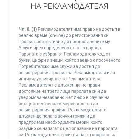
НА РЕКЛАМОДАТЕЛЯ
Чл. 8.
(1)
Рекламодателят има право на достъп в
реално време (on-line) до регистрирания си
Профил, респективно до предоставените му
Услуги чрез определена от него парола.
Паролата е избран от Рекламодателя код от
букви, цифри и знаци, който заедно с посоченото
Потребителско име служи за достъп до
регистрирания Профил на Рекламодателя и за
индивидуализиране на Рекламодателя.
Рекламодателят е длъжен да не прави
достояние на трети лица паролата си и да
уведомява незабавно Нет Инфо в случай на
осъществен неправомерен достъп до
регистрирания профил. Рекламодателят е
длъжен да полага всички грижи и да
предприема необходимите мерки, които
разумно се налагат с цел опазване на паролата
си. Рекламодателят носи пълна отговорност за