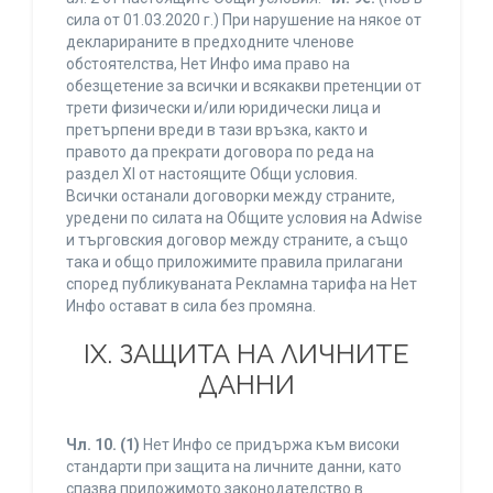
сила от 01.03.2020 г.) При нарушение на някое от
декларираните в предходните членове
обстоятелства, Нет Инфо има право на
обезщетение за всички и всякакви претенции от
трети физически и/или юридически лица и
претърпени вреди в тази връзка, както и
правото да прекрати договора по реда на
раздел XI от настоящите Общи условия.
Всички останали договорки между страните,
уредени по силата на Общите условия на Adwise
и търговския договор между страните, а също
така и общо приложимите правила прилагани
според публикуваната Рекламна тарифа на Нет
Инфо остават в сила без промяна.
IХ. ЗАЩИТА НА ЛИЧНИТЕ
ДАННИ
Чл. 10.
(1)
Нет Инфо се придържа към високи
стандарти при защита на личните данни, като
спазва приложимото законодателство в