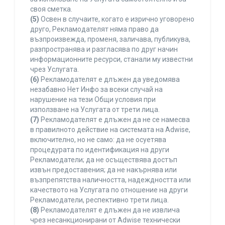
своя сметка.
(5)
Освен в случаите, когато е изрично уговорено
друго, Рекламодателят няма право да
възпроизвежда, променя, заличава, публикува,
разпространява и разгласява по друг начин
информационните ресурси, станали му известни
чрез Услугата.
(6)
Рекламодателят е длъжен да уведомява
незабавно Нет Инфо за всеки случай на
нарушение на тези Общи условия при
използване на Услугата от трети лица.
(7)
Рекламодателят е длъжен да не се намесва
в правилното действие на системата на Adwise,
включително, но не само: да не осуетява
процедурата по идентификация на други
Рекламодатели; да не осъществява достъп
извън предоставения; да не накърнява или
възпрепятства наличността, надеждността или
качеството на Услугата по отношение на други
Рекламодатели, респективно трети лица.
(8)
Рекламодателят е длъжен да не извлича
чрез несанкционирани от Adwise технически