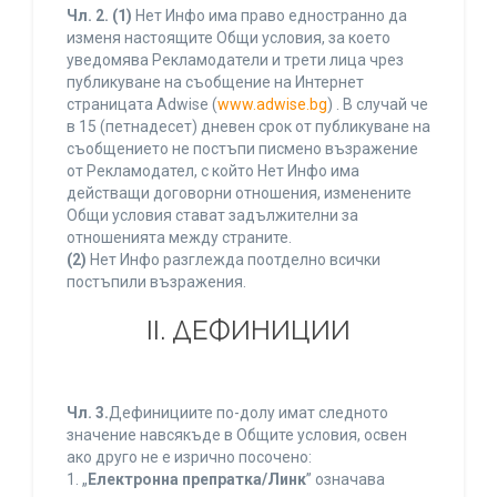
Чл. 2.
(1)
Нет Инфо има право едностранно да
изменя настоящите Общи условия, за което
уведомява Рекламодатели и трети лица чрез
публикуване на съобщение на Интернет
страницата Adwise (
www.adwise.bg
) . В случай че
в 15 (петнадесет) дневен срок от публикуване на
съобщението не постъпи писмено възражение
от Рекламодател, с който Нет Инфо има
действащи договорни отношения, изменените
Общи условия стават задължителни за
отношенията между страните.
(2)
Нет Инфо разглежда поотделно всички
постъпили възражения.
ІІ. ДЕФИНИЦИИ
Чл. 3.
Дефинициите по-долу имат следното
значение навсякъде в Общите условия, освен
ако друго не е изрично посочено:
1. „
Електронна препратка/Линк
” означава