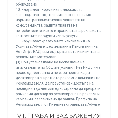
оборудване;
10. нарушават норми на приложимото
законодателство, включително, но не само
нормите, регламентиращи защитата на
конкуренцията, защита правата на
потребителите, както и правилата на реклама на
конкретните продукти и/или услуги;
11. нарушават креативните изисквания на
Услугата Adwise, дефинирани в Изисквания на
Нет Инфо ЕАД към съдържанието и визията на
рекламните материали.
(3)
При установяване на неспазване на
изискванията по Общите условия, Нет Инфо има
право едностранно и по своя преценка да
деактивира конкретната рекламна кампания на
Рекламодателя, да преустанови достъпа на
последния до нея или едностранно да прекрати
рамковия договор за реализиране на рекламни
кампании, респективно да заличи Профила на
Рекламодателя от Интернет страницата Adwise.
VII. ПРАВА И ЗАДЪЛЖЕНИЯ