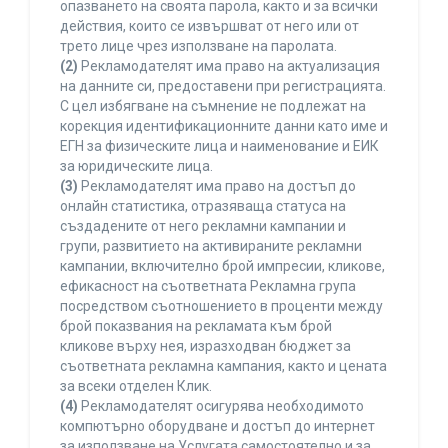
опазването на своята парола, както и за всички
действия, които се извършват от него или от
трето лице чрез използване на паролата.
(2)
Рекламодателят има право на актуализация
на данните си, предоставени при регистрацията.
С цел избягване на съмнение не подлежат на
корекция идентификационните данни като име и
ЕГН за физическите лица и наименование и ЕИК
за юридическите лица.
(3)
Рекламодателят има право на достъп до
онлайн статистика, отразяваща статуса на
създадените от него рекламни кампании и
групи, развитието на активираните рекламни
кампании, включително брой импресии, кликове,
ефикасност на съответната Рекламна група
посредством съотношението в проценти между
брой показвания на рекламата към брой
кликове върху нея, изразходван бюджет за
съответната рекламна кампания, както и цената
за всеки отделен Клик.
(4)
Рекламодателят осигурява необходимото
компютърно оборудване и достъп до интернет
за използване на Услугата самостоятелно и за