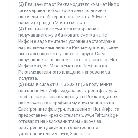
(3)
Плащанията от Рекламодателя към Нет Инфо
се извършват в български лева по някой от
посочените в Интернет страницата Adwise
начини (в раздел Моята сметка).
(4)
Плащането се счита за извършено с
получаването му в банковата сметка на Нет
Инфо и е задължително условие за стартиране
на рекламна кампания на Рекламодателя, освен
ако в договора не е уговорено друго. След
получаване на плащането то се отразява от Нет
Инфо в раздел Моята сметка в Профила на
Рекламодателя като плащане, направено за
Услугата.
(5)
(изм. в сила от 01.03.2020 г.) За получените
плащания Нет Инфо издава електрона фактура,
съобщение за която изпраща на Рекламодателя
на посочената в профила му електронна поща.
Електронните фактури, издадени от Нет Инфо, са
предоставени чрез системата www.eFaktura.bg и
отговарят на изискванията на Закона за
електронния документ и електронните
удостоверителни услуги, Закона за