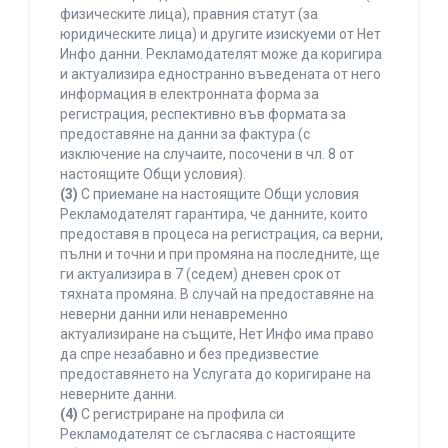
физическите лица), правния статут (за
юридическите лица) и другите изискуеми от Нет
Инфо данни. Рекламодателят може да коригира
и актуализира едностранно въведената от него
информация в електронната форма за
регистрация, респективно във формата за
предоставяне на данни за фактура (с
изключение на случаите, посочени в чл. 8 от
настоящите Общи условия).
(3)
С приемане на настоящите Общи условия
Рекламодателят гарантира, че данните, които
предоставя в процеса на регистрация, са верни,
пълни и точни и при промяна на последните, ще
ги актуализира в 7 (седем) дневен срок от
тяхната промяна. В случай на предоставяне на
неверни данни или ненавременно
актуализиране на същите, Нет Инфо има право
да спре незабавно и без предизвестие
предоставянето на Услугата до коригиране на
неверните данни.
(4)
С регистриране на профила си
Рекламодателят се съгласява с настоящите