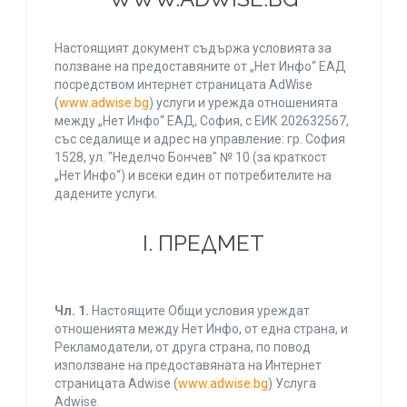
Настоящият документ съдържа условията за
ползване на предоставяните от „Нет Инфо“ ЕАД
посредством интернет страницата AdWise
(
www.adwise.bg
) услуги и урежда отношенията
между „Нет Инфо“ ЕАД, София, с ЕИК 202632567,
със седалище и адрес на управление: гр. София
1528, ул. "Неделчо Бончев" № 10 (за краткост
„Нет Инфо“) и всеки един от потребителите на
дадените услуги.
І. ПРЕДМЕТ
Чл. 1.
Настоящите Общи условия уреждат
отношенията между Нет Инфо, от една страна, и
Рекламодатели, от друга страна, по повод
използване на предоставяната на Интернет
страницата Adwise (
www.adwise.bg
) Услуга
Adwise.