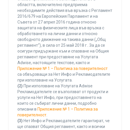
областта, включително предприема
необходимите действия във връзка с Регламент
2016/679 на Европейския Парламент и на
Съвета от 27 април 2016 година относно
защитата на физическите лица във връзка с
обработването на лични данни и относно
свободното движение на такива данни („Общ
регламент“), в сила от 25 май 2018 г.. За да се
осигури придържане към и спазване на Общия
регламент при предоставяне на Услугата
Adwise, настоящите текстове, както и
Приложение № 1 – Политика за поверителност
са обвързващи за Нет Инфо и Рекламодателите
при използване на Услугата.
(2)
При използване на Услугата Adwise
Рекламодателите се възползват от продукти и
услуги на Нет Инфо, при предоставянето на
които се събират лични данни, подробно
описани в
Приложение № 1 – Политика за
поверителност
.
(3)
Нет Инфо и Рекламодателите гарантират, че
ще спазват Общия регламент, както и всички