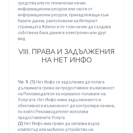
средства или по технически начин
информационни ресурси или части от
информационни ресурси, принадлежащи към
базите данни, разположени на Интернет
страницата Adwise и по този начин да създава
собствена база данни в електронен или друг
вид.
VIII. ПРАВА И ЗАДЪЛЖЕНИЯ
НА НЕТ ИНФО
Чл. 9.
(1)
Нет Инфо се задължава да полага
дължимата грижа за предоставяне възможност
на Рекламодателя за нормално ползване на
Услугата. Нет Инфо няма задължението и
обективната възможност да контролира начина,
по който Рекламодателят използва
предоставяната Услуга.
(2)
Нет Инфо има право да запазва върху
компютър или мобилно устройство на