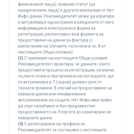
физическите лица), правния статут (за
юридическите лица) и другите изискуеми от Нет
Инфо данни. Рекламодателят може да коригира
и актуализира едностранно въведената от него
информация в електронната форма за
регистрация, респективно във формата за
предоставяне на данни за фактура (с
изключение на случаите, посочени в чл. 8 от
настоящите Общи условия).
(3)
С приемане на настоящите Общи условия
Рекламодателят гарантира, че данните, които
предоставя в процеса на регистрация, са верни,
пълни и точни и при промяна на последните, ще
ги актуализира в 7 (седем) дневен срок от
тяхната промяна. В случай на предоставяне на
неверни данни или ненавременно
актуализиране на същите, Нет Инфо има право
да спре незабавно и без предизвестие
предоставянето на Услугата до коригиране на
неверните данни.
(4)
С регистриране на профила си
Рекламодателят се съгласява с настоящите