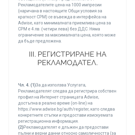
Рекламодателите цена на 1000 импресии
(наричана в настоящите Общи условия за
краткост CPM) се въвежда в интерфейса на
Adwise, като минималната приемлива цена за
CPM е 4 лв. (четири лева) без ДДС. Няма
ограничение за максималната цена, която може
да бъде предложена.
ІІІ. РЕГИСТРИРАНЕ НА
РЕКЛАМОДАТЕЛ.
Чл. 4.
(1)
За да използва Услугата,
Рекламодателят следва да регистрира собствен
профил на Интернет страницата Adwise,
достъпна в реално време (on-line) на
https://www.adwise.bg/auth/register, като следва
конкретните стъпки и предостави изискуемата
регистрационна информация.
(2)
Рекламодателят е длъжен да предостави
пълни и верни данни относно самоличността (за