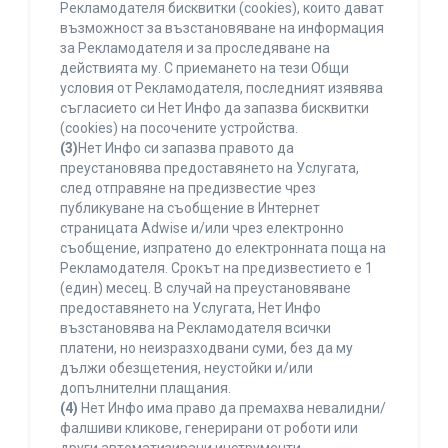
Рекламодателя бисквитки (cookies), които дават
възможност за възстановяване на информация
за Рекламодателя и за проследяване на
действията му. С приемането на тези Общи
условия от Рекламодателя, последният изявява
съгласието си Нет Инфо да запазва бисквитки
(cookies) на посочените устройства.
(3)
Нет Инфо си запазва правото да
преустановява предоставянето на Услугата,
след отправяне на предизвестие чрез
публикуване на съобщение в Интернет
страницата Adwise и/или чрез електронно
съобщение, изпратено до електронната поща на
Рекламодателя. Срокът на предизвестието е 1
(един) месец. В случай на преустановяване
предоставянето на Услугата, Нет Инфо
възстановява на Рекламодателя всички
платени, но неизразходвани суми, без да му
дължи обезщетения, неустойки и/или
допълнителни плащания.
(4)
Нет Инфо има право да премахва невалидни/
фалшиви кликове, генерирани от роботи или