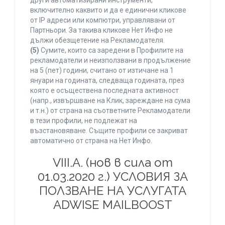
други автоматизирани инструменти,
включително каквито и да е единични кликове
от IP адреси или компютри, управлявани от
Партньори. За такива кликове Нет Инфо не
дължи обезщетение на Рекламодателя.
(5)
Сумите, които са заредени в Профилите на
рекламодатели и неизползвани в продължение
на 5 (пет) години, считано от изтичане на 1
януари на годината, следваща годината, през
която е осъществена последната активност
(напр., извършване на Клик, зареждане на сума
и т.н.) от страна на съответните Рекламодатели
в тези профили, не подлежат на
възстановяване. Същите профили се закриват
автоматично от страна на Нет Инфо.
VIII.A. (нов в сила от
01.03.2020 г.) УСЛОВИЯ ЗА
ПОЛЗВАНЕ НА УСЛУГАТА
ADWISE MAILBOOST