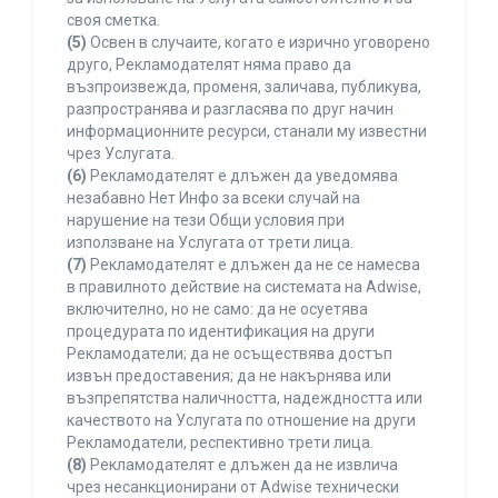
своя сметка.
(5)
Освен в случаите, когато е изрично уговорено
друго, Рекламодателят няма право да
възпроизвежда, променя, заличава, публикува,
разпространява и разгласява по друг начин
информационните ресурси, станали му известни
чрез Услугата.
(6)
Рекламодателят е длъжен да уведомява
незабавно Нет Инфо за всеки случай на
нарушение на тези Общи условия при
използване на Услугата от трети лица.
(7)
Рекламодателят е длъжен да не се намесва
в правилното действие на системата на Adwise,
включително, но не само: да не осуетява
процедурата по идентификация на други
Рекламодатели; да не осъществява достъп
извън предоставения; да не накърнява или
възпрепятства наличността, надеждността или
качеството на Услугата по отношение на други
Рекламодатели, респективно трети лица.
(8)
Рекламодателят е длъжен да не извлича
чрез несанкционирани от Adwise технически