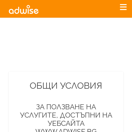
Уважаеми рекламодатели, с настоящото съобщение
бихме искали да Ви уведомим, че „Нет Инфо“ ЕАД (
„Нет
Инфо“
)
прекратява услугата Adwise
считано от
01.01.2026
г
.
За повече информация, натиснете
тук.
ОБЩИ УСЛОВИЯ
ЗА ПОЛЗВАНЕ НА
УСЛУГИТЕ, ДОСТЪПНИ НА
УЕБСАЙТА
WWW.ADWISE.BG