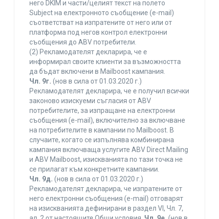
него DKIM и части/целият текст на полето
Subject на електронното съобщение (e-mail)
съответстват на изпратените от него или от
платформа под негов контрол електронни
съобщения до ABV потребители.
(2) Рекламодателят декларира, че е
информирал своите клиенти за възможността
да бъдат включени в Mailboost кампания.
Чл. 9г.
(нов в сила от 01.03.2020 г.)
Рекламодателят декларира, че е получил всички
законово изискуеми съгласия от ABV
потребителите, за изпращане на електронни
съобщения (e-mail), включително за включване
на потребителите в кампании по Mailboost. В
случаите, когато се изпълнява комбинирана
кампания включваща услугите ABV Direct Mailing
и ABV Mailboost, изискванията по тази точка не
се прилагат към конкретните кампании.
Чл. 9д.
(нов в сила от 01.03.2020 г.)
Рекламодателят декларира, че изпратените от
него електронни съобщения (e-mail) отговарят
на изискванията дефинирани в раздел VI, Чл. 7,
ал. 2 от настоящите Общи условия.
Чл. 9е.
(нов в