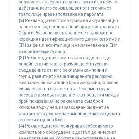
опазването на своята парола, както и за всички
действия, които се извършват от него или от
трето лице чрез използване на паролата.
(2)
Рекламодателят има право на актуализация
на данните си, предоставени при регистрацията.
С цел избягване на съмнение не подлежат на
корекция идентификационните данни като име и
ЕГН за физическите лица и наименование и ЕИК
за юридическите лица.
(3)
Рекламодателят има право на достъп до
онлайн статистика, отразяваща статуса на
създадените от него рекламни кампании и
групи, развитието на активираните рекламни
кампании, включително брой импресии, кликове,
ефикасност на съответната Рекламна група
посредством съотношението в проценти между
брой показвания на рекламата към брой
кликове върху нея, изразходван бюджет за
съответната рекламна кампания, както и цената
за всеки отделен Клик.
(4)
Рекламодателят осигурява необходимото
компютърно оборудване и достъп до интернет
за използване на Услугата самостоятелно и за