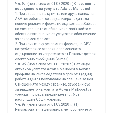
Чл. 9а.
(нов в сила от 01.03.2020 г.)
Описание на
поведението на услугата Adwise Mailboost:
1. При отваряне на кутията или друга папка, на
ABV потребителя се визуализират един или
повече рекламни формати, съдържащи Subject
на електронното съобщение (e-mail), който е
обект на изпълнение от услугата и обозначение
за рекламен формат.
2. При клик върху рекламния формат, на ABV
потребителя се отваря непромененото
съдържание на изпратеното от Рекламодателя
електронно съобщение (e-mail).
Чл. 9б.
(нов в сила от 01.03.2020 г.) Нет Инфо
активира услугата Adwise Mailboost в Adwise
профила на Рекламодателя в срок от 1 (един)
работен ден от получаване на плащане за нея.
Отношенията между страните, свързани със
заплащането на услугата Adwise Mailboost се
уреждат по реда, предвиден в чл. 6 от
настоящите Общи условия.
Чл. 9в.
(нов в сила от 01.03.2020 г.) (1)
Рекламодателят декларира, че посочените от