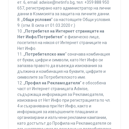
ет. 6, еmail: adwise@netinfo.bg, тел: +359 888 950
657, регистрирано като администратор на лични
данни в Комисията за защита на личните данни.
8. „
Общи условия
” са настоящите Общи условия.
9. (отм. В сила от 01.03.2020 г.)
10. „
Потребител на Интернет страниците на
Нет Инфо/Потребител
” е физическо лице,
посетител на някоя от Интернет страниците на
Нет Инфо.
11. „
Потребителско име
“ означава комбинация
от букви, цифри и символи, като Нет Инфо си
запазва правото да въвежда изисквания за
дължина и комбинация на буквите, цифрите и
символите за Потребителското име.
12. „
Профил на Рекламодателя
” е обособена
част от Интернет страницата Adwise,
съдържаща информация за Рекламодателя,
изисквана от Нет Инфо при регистрацията по чл.
4 и съхранявана при Нет Инфо, както и
информация за извършените плащания и
организирани и излъчени рекламни кампании,
като достъпът до Профила на Рекламодателя се