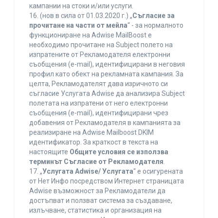
кампании на стоки и/или услуги.
16. (нов в сила от 01.03.2020 г.) „
Съгласие за
прочитане на части от мейла
“ - за нормалното
функциониране на Adwise MailBoost е
необходимо прочитане на Subject полето на
изпратените от Рекламодателя електронни
съобщения (e-mail), идентифицирани в неговия
профил като обект на рекламната кампания. За
целта, Рекламодателят дава изричното си
съгласие Услугата Adwise да анализира Subject
полетата на изпратени от него електронни
съобщения (e-mail), идентифицирани чрез
добавения от Рекламодателя в кампанията за
реализиране на Adwise Mailboost DKIM
идентификатор. За краткост в текста на
настоящите
Общите условия се използва
терминът Съгласие от Рекламодателя
.
17. „
Услугата Adwise/ Услугата
“ е осигурената
от Нет Инфо посредством Интернет страницата
Adwise възможност за Рекламодатели да
достъпват и ползват система за създаване,
излъчване, статистика и организация на