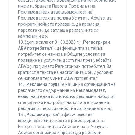
осъществява чрез въвеждане на потребителско
име и избраната Парола. Профилът на
Рекламодателя дава възможност на
Рекламодателя да ползва Услугата Adwise, да
прекрати нейното ползване, да променя
паролата си, да заплаща рекламните си
кампании и др.
13. (доп. в сила от 01.03.2020 г.) „
Регистриран
ABV потребител
“ - дефиницията за такъв
потребител се намира в Общите условия за
ползване на услугите, достъпни през уебсайта
ABV.bg, под името Регистриран потребител. За
краткост в текста на настоящите Общи условия
се използва терминът „ABV потребител“.
14. „
Рекламна група
“ е начин на организация на
рекламното съдържание на Рекламодател,
включващ една или няколко реклами и набор от
специфични настройки, напр. таргетиране на
рекламата, периодичност на излъчването и др.
15. „
Рекламодател
” е физическо или
юридическо лице, което е регистрирано на
Интернет страницата Adwise и чрез Услугата
Adwise организира и провежда рекламни