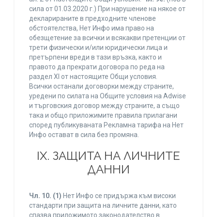
сила от 01.03.2020 г.) При нарушение на някое от
декларираните в предходните членове
обстоятелства, Нет Инфо има право на
обезщетение за всички и всякакви претенции от
трети физически и/или юридически лица и
претърпени вреди в тази връзка, както и
правото да прекрати договора по реда на
раздел XI от настоящите Общи условия.
Всички останали договорки между страните,
уредени по силата на Общите условия на Adwise
и търговския договор между страните, а също
така и общо приложимите правила прилагани
според публикуваната Рекламна тарифа на Нет
Инфо остават в сила без промяна.
IХ. ЗАЩИТА НА ЛИЧНИТЕ
ДАННИ
Чл. 10.
(1)
Нет Инфо се придържа към високи
стандарти при защита на личните данни, като
спазва приложимото законодателство в