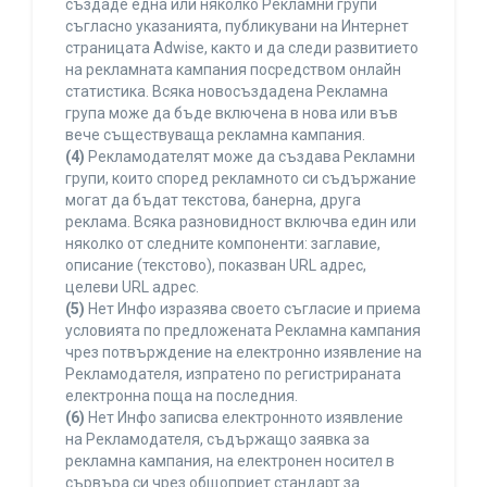
създаде една или няколко Рекламни групи
съгласно указанията, публикувани на Интернет
страницата Adwise, както и да следи развитието
на рекламната кампания посредством онлайн
статистика. Всяка новосъздадена Рекламна
група може да бъде включена в нова или във
вече съществуваща рекламна кампания.
(4)
Рекламодателят може да създава Рекламни
групи, които според рекламното си съдържание
могат да бъдат текстова, банерна, друга
реклама. Всяка разновидност включва един или
няколко от следните компоненти: заглавие,
описание (текстово), показван URL адрес,
целеви URL адрес.
(5)
Нет Инфо изразява своето съгласие и приема
условията по предложената Рекламна кампания
чрез потвърждение на електронно изявление на
Рекламодателя, изпратено по регистрираната
електронна поща на последния.
(6)
Нет Инфо записва електронното изявление
на Рекламодателя, съдържащо заявка за
рекламна кампания, на електронен носител в
сървъра си чрез общоприет стандарт за