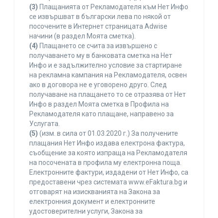
(3)
Плащанията от Рекламодателя към Нет Инфо
се извършват в български лева по някой от
посочените в Интернет страницата Adwise
начини (в раздел Моята сметка).
(4)
Плащането се счита за извършено с
получаването му в банковата сметка на Нет
Инфо и е задължително условие за стартиране
на рекламна кампания на Рекламодателя, освен
ако в договора не е уговорено друго. След
получаване на плащането то се отразява от Нет
Инфо в раздел Моята сметка в Профила на
Рекламодателя като плащане, направено за
Услугата.
(5)
(изм. в сила от 01.03.2020 г.) За получените
плащания Нет Инфо издава електрона фактура,
съобщение за която изпраща на Рекламодателя
на посочената в профила му електронна поща.
Електронните фактури, издадени от Нет Инфо, са
предоставени чрез системата www.eFaktura.bg и
отговарят на изискванията на Закона за
електронния документ и електронните
удостоверителни услуги, Закона за