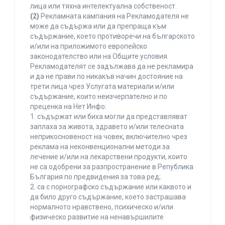
лица или тяхна интелектуална собственост.
(2)
Рекламната кампания на Рекламодателя не
може да съдържа или да препраща към
съдържание, което противоречи на българското
и/или на приложимото европейско
законодателство или на Общите условия.
Рекламодателят се задължава да не рекламира
и да не прави по никакъв начин достояние на
трети лица чрез Услугата материали и/или
съдържание, които неизчерпателно и по
преценка на Нет Инфо:
1. съдържат или биха могли да представляват
заплаха за живота, здравето и/или телесната
неприкосновеност на човек, включително чрез
реклама на неконвенционални методи за
лечение и/или на лекарствени продукти, които
не са одобрени за разпространение в Република
България по предвидения за това ред;
2. са с порнографско съдържание или каквото и
да било друго съдържание, което застрашава
нормалното нравствено, психическо и/или
физическо развитие на ненавършилите