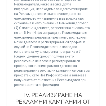
Рекламодателя, както и всяка друга
информация, необходима за идентифициране
на Рекламодателя и възпроизвеждане на
електронното му изявление във връзка със
сключване и изпълнение на Рамковия договор.
(7)
С потвърждението, респективно съгласието
по ал. 5, Нет Инфо изпраща до Рекламодателя
електронна препратка, чрез която последният
може да влезе в регистрирания си профил. В
случай че Рекламодателят не последва
изпратената му електронна препратка в 7
(седем) дневен срок от получаването,
респективно не влезе в регистрирания си
профил, сключеният рамков договор за
реализиране на рекламни кампании се счита за
прекратен, като Нет Инфо изтрива и заличава
получената от съответния Рекламодател при
регистрацията информация.
IV. РЕАЛИЗИРАНЕ НА
РЕКЛАМНИ КАМПАНИИ ОТ