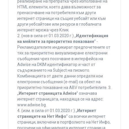
реализиране на препратка чрез използване на
HTML елементи, което дава възможност за
пренасочване на потребителя към други
интернет страници на същия уебсайт или към
други уебсайтове или ресурси в глобалната
интернет мрежа чрез Клик.
2. (нов в сила от 01.03.2020 г.) „
Идентификация
на мейлите за приоритетно показване
“ -
Рекламодателите индикират предпочетените от
тях за приоритетно визуализиране електронни
съобщения чрез посочване в интерфейса на
Adwise на DKIM идентификатор и част от
съдържанието на Subject на писмото.
Комбинацията от двете данни определя кои
електронни съобщения (e-mail) са обект на
приоритетно показване на ABV потребителите. 3.
„
Интернет страницата Adwise
” означава
интернет страницата, находяща се на адрес:
www.adwise.bg.
4. (изм. в сила от 01.03.2020 г.) „
Интернет
страниците на Нет Инфо
” са всички интернет
страници, включени в портфолиото на Нет Инфо,
посочени на официалната интернет страница