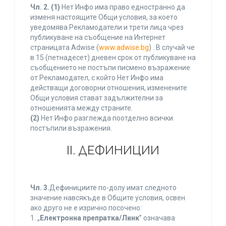
Чл. 2.
(1)
Нет Инфо има право едностранно да
изменя настоящите Общи условия, за което
уведомява Рекламодатели и трети лица чрез
публикуване на съобщение на Интернет
страницата Adwise (
www.adwise.bg
) . В случай че
в 15 (петнадесет) дневен срок от публикуване на
съобщението не постъпи писмено възражение
от Рекламодател, с който Нет Инфо има
действащи договорни отношения, изменените
Общи условия стават задължителни за
отношенията между страните.
(2)
Нет Инфо разглежда поотделно всички
постъпили възражения.
ІІ. ДЕФИНИЦИИ
Чл. 3.
Дефинициите по-долу имат следното
значение навсякъде в Общите условия, освен
ако друго не е изрично посочено:
1. „
Електронна препратка/Линк
” означава