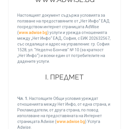
Настоящият документ съдържа условията за
ползване на предоставяните от „Нет Инфо“ ЕАД
посредством интернет страницата AdWise
(
www.adwise.bg
) услуги и урежда отношенията
между „Нет Инфо“ ЕАД, София, с ЕИК 202632567,
със седалище и адрес на управление: гр. София
1528, ул. "Неделчо Бончев" № 10 (за краткост
„Нет Инфо“) и всеки един от потребителите на
дадените услуги.
І. ПРЕДМЕТ
Чл. 1.
Настоящите Общи условия уреждат
отношенията между Нет Инфо, от една страна, и
Рекламодатели, от друга страна, по повод
използване на предоставяната на Интернет
страницата Adwise (
www.adwise.bg
) Услуга
Adwise.