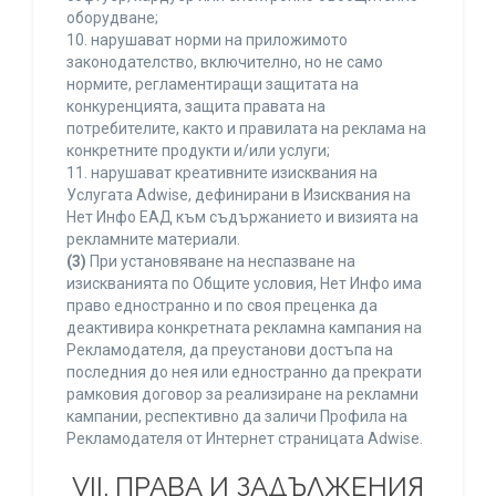
оборудване;
10. нарушават норми на приложимото
законодателство, включително, но не само
нормите, регламентиращи защитата на
конкуренцията, защита правата на
потребителите, както и правилата на реклама на
конкретните продукти и/или услуги;
11. нарушават креативните изисквания на
Услугата Adwise, дефинирани в Изисквания на
Нет Инфо ЕАД към съдържанието и визията на
рекламните материали.
(3)
При установяване на неспазване на
изискванията по Общите условия, Нет Инфо има
право едностранно и по своя преценка да
деактивира конкретната рекламна кампания на
Рекламодателя, да преустанови достъпа на
последния до нея или едностранно да прекрати
рамковия договор за реализиране на рекламни
кампании, респективно да заличи Профила на
Рекламодателя от Интернет страницата Adwise.
VII. ПРАВА И ЗАДЪЛЖЕНИЯ