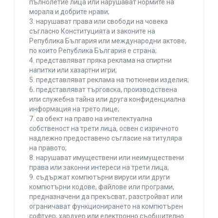
пълнолетие лица или нарушават нормите на
морала и добрите нрави;
3. нарушават права или свободи на човека
съгласно Конституцията и законите на
Република България или международни актове,
по които Република България е страна;
4. представляват пряка реклама на спиртни
напитки или хазартни игри;
5. представляват реклама на тютюневи изделия;
6. представляват търговска, производствена
или служебна тайна или друга конфиденциална
информация на трето лице;
7. са обект на право на интелектуална
собственост на трети лица, освен с изричното
надлежно предоставено съгласие на титуляра
на правото;
8. нарушават имуществени или неимуществени
права или законни интереси на трети лица;
9. съдържат компютърни вируси или други
компютърни кодове, файлове или програми,
предназначени да прекъсват, разстройват или
ограничават функционирането на компютърен
софтуер, хардуер или електронно съобщително