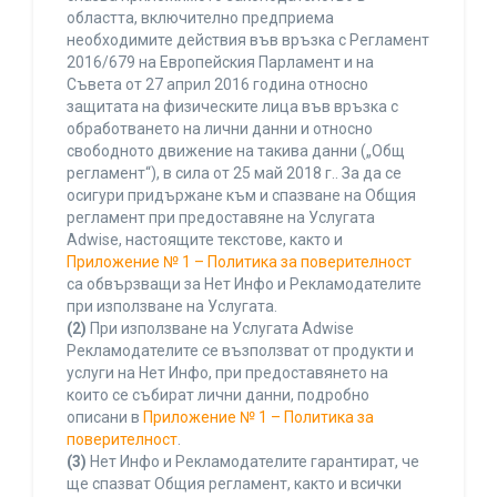
областта, включително предприема
необходимите действия във връзка с Регламент
2016/679 на Европейския Парламент и на
Съвета от 27 април 2016 година относно
защитата на физическите лица във връзка с
обработването на лични данни и относно
свободното движение на такива данни („Общ
регламент“), в сила от 25 май 2018 г.. За да се
осигури придържане към и спазване на Общия
регламент при предоставяне на Услугата
Adwise, настоящите текстове, както и
Приложение № 1 – Политика за поверителност
са обвързващи за Нет Инфо и Рекламодателите
при използване на Услугата.
(2)
При използване на Услугата Adwise
Рекламодателите се възползват от продукти и
услуги на Нет Инфо, при предоставянето на
които се събират лични данни, подробно
описани в
Приложение № 1 – Политика за
поверителност
.
(3)
Нет Инфо и Рекламодателите гарантират, че
ще спазват Общия регламент, както и всички