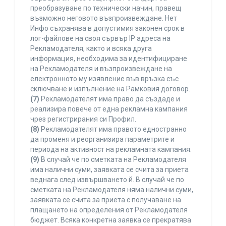
преобразуване по технически начин, правещ
възможно неговото възпроизвеждане. Нет
Инфо съхранява в допустимия законен срок в
лог-файлове на своя сървър IP адреса на
Рекламодателя, както и всяка друга
информация, необходима за идентифициране
на Рекламодателя и възпроизвеждане на
електронното му изявление във връзка със
сключване и изпълнение на Рамковия договор.
(7)
Рекламодателят има право да създаде и
реализира повече от една рекламна кампания
чрез регистрирания си Профил.
(8)
Рекламодателят има правото едностранно
да променя и реорганизира параметрите и
периода на активност на рекламната кампания.
(9)
В случай че по сметката на Рекламодателя
има налични суми, заявката се счита за приета
веднага след извършването й. В случай че по
сметката на Рекламодателя няма налични суми,
заявката се счита за приета с получаване на
плащането на определения от Рекламодателя
бюджет. Всяка конкретна заявка се прекратява