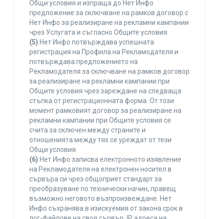
Общи условия и изпраща до Нет Инфо
предложение за сключване на рамков договор с
Нет Инфо за реализиране на рекламни кампании
чрез Услугата и съгласно Общите условия.
(5)
Нет Инфо потвърждава успешната
регистрация на Профила на Рекламодателя и
потвърждава предложението на
Рекламодателя за сключване на рамков договор
за реализиране на рекламни кампании при
Общите условия чрез зареждане на следваща
стъпка от регистрационната форма. От този
момент рамковият договор за реализиране на
рекламни кампании при Общите условия се
счита за сключен между страните и
отношенията между тях се уреждат от тези
Общи условия.
(6)
Нет Инфо записва електронното изявление
на Рекламодателя на електронен носител в
сървъра си чрез общоприет стандарт за
преобразуване по технически начин, правещ
възможно неговото възпроизвеждане. Нет
Инфо съхранява в изискуемия от закона срок в
лог-файлове на своя сървър, IP адреса на