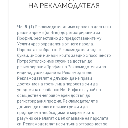
НА РЕКЛАМОДАТЕЛЯ
Чл. 8.
(1)
Рекламодателят има право на достъп в
реално време (on-line) до регистрирания си
Профил, респективно до предоставените му
Услуги чрез определена от него парола.
Паролата е избран от Рекламодателя код от
букви, цифри и знаци, който заедно с посоченото
Потребителско име служи за достъп до
регистрирания Профил на Рекламодателя и за
индивидуализиране на Рекламодателя.
Рекламодателят е длъжен да не прави
достояние на трети лица паролата си и да
уведомява незабавно Нет Инфо в случай на
осъществен неправомерен достъп до
регистрирания профил. Рекламодателят е
длъжен да полага всички грижи и да
предприема необходимите мерки, които
разумно се налагат с цел опазване на паролата
си. Рекламодателят носи пълна отговорност за