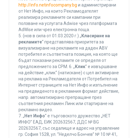
http://info.netinfocompany.bg
и администрирани
от Нет Инфо, на които Рекламодателят
реализира рекламните си кампании при
ползване на услугата Adwise чрез платформата
AdWise или чрез електронна поща.
5. (нов в сила от 01.03.2020 г.) „
Класиране на
рекламите
“ представлява приоритета за
визуализиране на рекламите на даден ABV
потребител и съответната позиция, на която ще
бъдат показани рекламите се определя от
предложението за CPM. 6. „
Клик
” е извършване
на действие „клик“ (натискане) с цел активиране
на реклама на Рекламодателя от Потребител на
Интернет страниците на Нет Инфо и изпълнение
на предвиденото в рекламния формат действие,
напр. автоматизирано препращане през
съответния рекламен Линк или стартиране на
рекламно видео.
7. „
Нет Инфо
” е търговското дружество „НЕТ
ИНФО” ЕАД, ЕИК 202632567, ДДС № BG
202632567, със седалище и адрес на управление
гр. София 1528, ул. ”Неделчо Бончев” № 10 № 41,