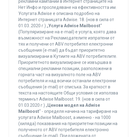
рекламни кампании в Интернет страниците на
Нет Инфо и проследяване на ефективността им.
Услугата Adwise е описана подробно на
Интернет страницата Adwise. 18. (нов в сила от
01.03..2020 г.) „
Услуга Adwise Mailboost
“
(Популяризиране на e-mail) е услуга, която дава
възможност на Рекламодателите изпратени от
тях и получени от ABV потребител електронни
съобщения (e-mail) да бъдат приоритетно
визуализирани в Кутиите на ABV потребителите.
Приоритетното визуализиране се извършва в
специални рекламни позиции, разположени в
горната част на визуалното поле на ABV
потребителя и над всички останали електронни
съобщения (e-mail) от списъка. За краткост в
текста на настоящите Общи условия се използва
терминът Adwise Mailboost. 19. (нов в сила от
01.03.2020 г.) „
Ценови модел на Adwise
Mailboost
“ - определя начина на тарифиране на
услугата Adwise Mailboost, а именно - на 1000
(хиляда) показвания на приоритетни позиции на
полученото от ABV потребителя електронно
съобщение (e-mail). Предложената от