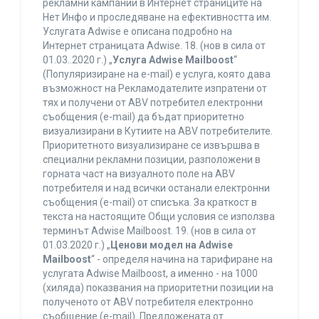
рекламни кампании в Интернет страниците на
Нет Инфо и проследяване на ефективността им.
Услугата Adwise е описана подробно на
Интернет страницата Adwise. 18. (нов в сила от
01.03..2020 г.) „
Услуга Adwise Mailboost
“
(Популяризиране на e-mail) е услуга, която дава
възможност на Рекламодателите изпратени от
тях и получени от ABV потребител електронни
съобщения (e-mail) да бъдат приоритетно
визуализирани в Кутиите на ABV потребителите.
Приоритетното визуализиране се извършва в
специални рекламни позиции, разположени в
горната част на визуалното поле на ABV
потребителя и над всички останали електронни
съобщения (e-mail) от списъка. За краткост в
текста на настоящите Общи условия се използва
терминът Adwise Mailboost. 19. (нов в сила от
01.03.2020 г.) „
Ценови модел на Adwise
Mailboost
“ - определя начина на тарифиране на
услугата Adwise Mailboost, а именно - на 1000
(хиляда) показвания на приоритетни позиции на
полученото от ABV потребителя електронно
съобщение (e-mail). Предложената от