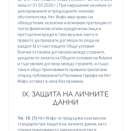
сила от 01.03.2020 г.) При нарушение на някое от
декларираните в предходните членове
обстоятелства, Нет Инфо има право на
обезщетение за всички и всякакви претенции от
трети физически и/или юридически лица и
претърпени вреди в тази връзка, както и
правото да прекрати договора по реда на
раздел XI от настоящите Общи условия.
Всички останали договорки между страните,
уредени по силата на Общите условия на Adwise
и търговския договор между страните, а също
така и общо приложимите правила прилагани
според публикуваната Рекламна тарифа на Нет
Инфо остават в сила без промяна.
IХ. ЗАЩИТА НА ЛИЧНИТЕ
ДАННИ
Чл. 10.
(1)
Нет Инфо се придържа към високи
стандарти при защита на личните данни, като
спазва приложимото законодателство в