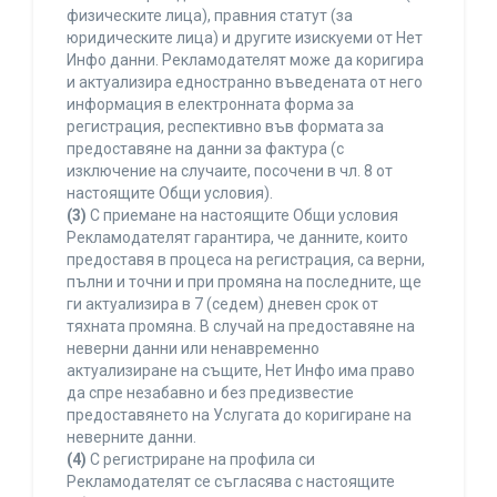
физическите лица), правния статут (за
юридическите лица) и другите изискуеми от Нет
Инфо данни. Рекламодателят може да коригира
и актуализира едностранно въведената от него
информация в електронната форма за
регистрация, респективно във формата за
предоставяне на данни за фактура (с
изключение на случаите, посочени в чл. 8 от
настоящите Общи условия).
(3)
С приемане на настоящите Общи условия
Рекламодателят гарантира, че данните, които
предоставя в процеса на регистрация, са верни,
пълни и точни и при промяна на последните, ще
ги актуализира в 7 (седем) дневен срок от
тяхната промяна. В случай на предоставяне на
неверни данни или ненавременно
актуализиране на същите, Нет Инфо има право
да спре незабавно и без предизвестие
предоставянето на Услугата до коригиране на
неверните данни.
(4)
С регистриране на профила си
Рекламодателят се съгласява с настоящите