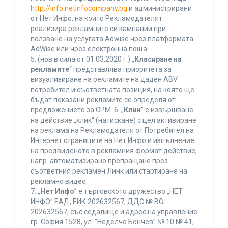
http://info.netinfocompany.bg
и администрирани
от Нет Инфо, на които Рекламодателят
реализира рекламните си кампании при
ползване на услугата Adwise чрез платформата
AdWise или чрез електронна поща.
5. (нов в сила от 01.03.2020 г.) „
Класиране на
рекламите
“ представлява приоритета за
визуализиране на рекламите на даден ABV
потребител и съответната позиция, на която ще
бъдат показани рекламите се определя от
предложението за CPM. 6. „
Клик
” е извършване
на действие „клик“ (натискане) с цел активиране
на реклама на Рекламодателя от Потребител на
Интернет страниците на Нет Инфо и изпълнение
на предвиденото в рекламния формат действие,
напр. автоматизирано препращане през
съответния рекламен Линк или стартиране на
рекламно видео.
7. „
Нет Инфо
” е търговското дружество „НЕТ
ИНФО” ЕАД, ЕИК 202632567, ДДС № BG
202632567, със седалище и адрес на управление
гр. София 1528, ул. ”Неделчо Бончев” № 10 № 41,