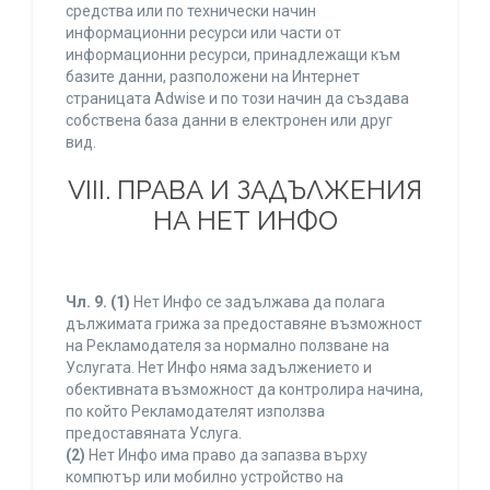
средства или по технически начин
информационни ресурси или части от
информационни ресурси, принадлежащи към
базите данни, разположени на Интернет
страницата Adwise и по този начин да създава
собствена база данни в електронен или друг
вид.
VIII. ПРАВА И ЗАДЪЛЖЕНИЯ
НА НЕТ ИНФО
Чл. 9.
(1)
Нет Инфо се задължава да полага
дължимата грижа за предоставяне възможност
на Рекламодателя за нормално ползване на
Услугата. Нет Инфо няма задължението и
обективната възможност да контролира начина,
по който Рекламодателят използва
предоставяната Услуга.
(2)
Нет Инфо има право да запазва върху
компютър или мобилно устройство на