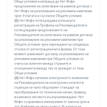
Общи условия и изпраща до Нет Инфо
предложение за сключване на рамков договор с
Нет Инфо за реализиране на рекламни кампании
чрез Услугата и съгласно Общите условия.
(5)
Нет Инфо потвърждава успешната
регистрация на Профила на Рекламодателя и
потвърждава предложението на
Рекламодателя за сключване на рамков договор
за реализиране на рекламни кампании при
Общите условия чрез зареждане на следваща
стъпка от регистрационната форма. От този
момент рамковият договор за реализиране на
рекламни кампании при Общите условия се
счита за сключен между страните и
отношенията между тях се уреждат от тези
Общи условия.
(6)
Нет Инфо записва електронното изявление
на Рекламодателя на електронен носител в
сървъра си чрез общоприет стандарт за
преобразуване по технически начин, правещ
възможно неговото възпроизвеждане. Нет
Инфо съхранява в изискуемия от закона срок в
лог-файлове на своя сървър, IP адреса на