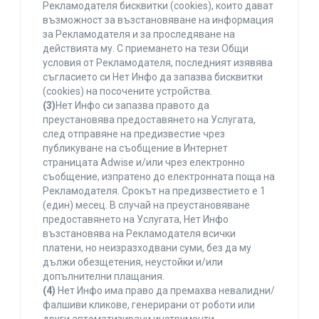
Рекламодателя бисквитки (cookies), които дават
възможност за възстановяване на информация
за Рекламодателя и за проследяване на
действията му. С приемането на тези Общи
условия от Рекламодателя, последният изявява
съгласието си Нет Инфо да запазва бисквитки
(cookies) на посочените устройства.
(3)
Нет Инфо си запазва правото да
преустановява предоставянето на Услугата,
след отправяне на предизвестие чрез
публикуване на съобщение в Интернет
страницата Adwise и/или чрез електронно
съобщение, изпратено до електронната поща на
Рекламодателя. Срокът на предизвестието е 1
(един) месец. В случай на преустановяване
предоставянето на Услугата, Нет Инфо
възстановява на Рекламодателя всички
платени, но неизразходвани суми, без да му
дължи обезщетения, неустойки и/или
допълнителни плащания.
(4)
Нет Инфо има право да премахва невалидни/
фалшиви кликове, генерирани от роботи или