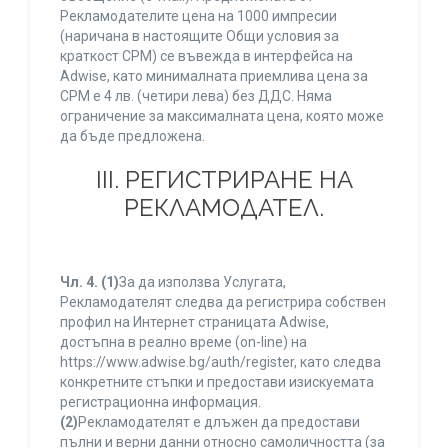
Рекламодателите цена на 1000 импресии
(наричана в настоящите Общи условия за
краткост CPM) се въвежда в интерфейса на
Adwise, като минималната приемлива цена за
CPM е 4 лв. (четири лева) без ДДС. Няма
ограничение за максималната цена, която може
да бъде предложена.
ІІІ. РЕГИСТРИРАНЕ НА
РЕКЛАМОДАТЕЛ.
Чл. 4.
(1)
За да използва Услугата,
Рекламодателят следва да регистрира собствен
профил на Интернет страницата Adwise,
достъпна в реално време (on-line) на
https://www.adwise.bg/auth/register, като следва
конкретните стъпки и предостави изискуемата
регистрационна информация.
(2)
Рекламодателят е длъжен да предостави
пълни и верни данни относно самоличността (за