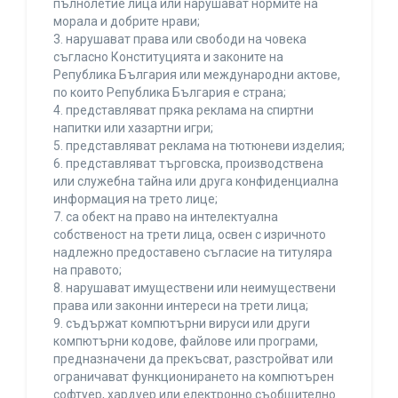
пълнолетие лица или нарушават нормите на
морала и добрите нрави;
3. нарушават права или свободи на човека
съгласно Конституцията и законите на
Република България или международни актове,
по които Република България е страна;
4. представляват пряка реклама на спиртни
напитки или хазартни игри;
5. представляват реклама на тютюневи изделия;
6. представляват търговска, производствена
или служебна тайна или друга конфиденциална
информация на трето лице;
7. са обект на право на интелектуална
собственост на трети лица, освен с изричното
надлежно предоставено съгласие на титуляра
на правото;
8. нарушават имуществени или неимуществени
права или законни интереси на трети лица;
9. съдържат компютърни вируси или други
компютърни кодове, файлове или програми,
предназначени да прекъсват, разстройват или
ограничават функционирането на компютърен
софтуер, хардуер или електронно съобщително