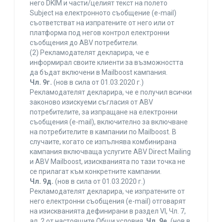
него DKIM и части/целият текст на полето
Subject на електронното съобщение (e-mail)
съответстват на изпратените от него или от
платформа под негов контрол електронни
съобщения до ABV потребители.
(2) Рекламодателят декларира, че е
информирал своите клиенти за възможността
да бъдат включени в Mailboost кампания.
Чл. 9г.
(нов в сила от 01.03.2020 г.)
Рекламодателят декларира, че е получил всички
законово изискуеми съгласия от ABV
потребителите, за изпращане на електронни
съобщения (e-mail), включително за включване
на потребителите в кампании по Mailboost. В
случаите, когато се изпълнява комбинирана
кампания включваща услугите ABV Direct Mailing
и ABV Mailboost, изискванията по тази точка не
се прилагат към конкретните кампании.
Чл. 9д.
(нов в сила от 01.03.2020 г.)
Рекламодателят декларира, че изпратените от
него електронни съобщения (e-mail) отговарят
на изискванията дефинирани в раздел VI, Чл. 7,
ал. 2 от настоящите Общи условия.
Чл. 9е.
(нов в