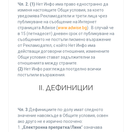
Чл. 2.
(1)
Нет Инфо има право едностранно да
изменя настоящите Общи условия, за което
уведомява Рекламодатели и трети лица чрез
публикуване на съобщение на Интернет
страницата Adwise (
www.adwise.bg
) . В случай че
в 15 (петнадесет) дневен срок от публикуване на
съобщението не постъпи писмено възражение
от Рекламодател, с който Нет Инфо има
действащи договорни отношения, изменените
Общи условия стават задължителни за
отношенията между страните.
(2)
Нет Инфо разглежда поотделно всички
постъпили възражения.
ІІ. ДЕФИНИЦИИ
Чл. 3.
Дефинициите по-долу имат следното
значение навсякъде в Общите условия, освен
ако друго не е изрично посочено:
1. „
Електронна препратка/Линк
” означава