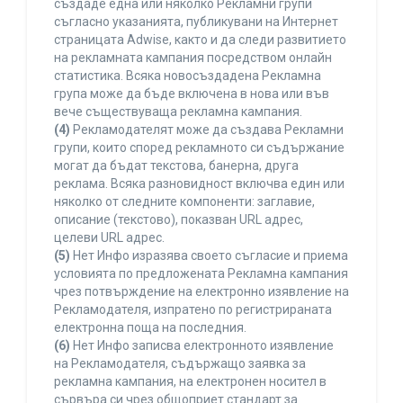
създаде една или няколко Рекламни групи
съгласно указанията, публикувани на Интернет
страницата Adwise, както и да следи развитието
на рекламната кампания посредством онлайн
статистика. Всяка новосъздадена Рекламна
група може да бъде включена в нова или във
вече съществуваща рекламна кампания.
(4)
Рекламодателят може да създава Рекламни
групи, които според рекламното си съдържание
могат да бъдат текстова, банерна, друга
реклама. Всяка разновидност включва един или
няколко от следните компоненти: заглавие,
описание (текстово), показван URL адрес,
целеви URL адрес.
(5)
Нет Инфо изразява своето съгласие и приема
условията по предложената Рекламна кампания
чрез потвърждение на електронно изявление на
Рекламодателя, изпратено по регистрираната
електронна поща на последния.
(6)
Нет Инфо записва електронното изявление
на Рекламодателя, съдържащо заявка за
рекламна кампания, на електронен носител в
сървъра си чрез общоприет стандарт за