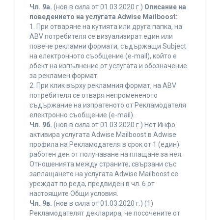
Чл. 9а.
(нов в сила от 01.03.2020 г.)
Описание на
поведението на услугата Adwise Mailboost:
1. При отваряне на кутията или друга папка, на
ABV потребителя се визуализират един или
повече рекламни формати, съдържащи Subject
на електронното съобщение (e-mail), който е
обект на изпълнение от услугата и обозначение
за рекламен формат.
2. При клик върху рекламния формат, на ABV
потребителя се отваря непромененото
съдържание на изпратеното от Рекламодателя
електронно съобщение (e-mail).
Чл. 9б.
(нов в сила от 01.03.2020 г.) Нет Инфо
активира услугата Adwise Mailboost в Adwise
профила на Рекламодателя в срок от 1 (един)
работен ден от получаване на плащане за нея.
Отношенията между страните, свързани със
заплащането на услугата Adwise Mailboost се
уреждат по реда, предвиден в чл. 6 от
настоящите Общи условия.
Чл. 9в.
(нов в сила от 01.03.2020 г.) (1)
Рекламодателят декларира, че посочените от