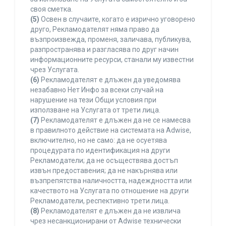
своя сметка.
(5)
Освен в случаите, когато е изрично уговорено
друго, Рекламодателят няма право да
възпроизвежда, променя, заличава, публикува,
разпространява и разгласява по друг начин
информационните ресурси, станали му известни
чрез Услугата.
(6)
Рекламодателят е длъжен да уведомява
незабавно Нет Инфо за всеки случай на
нарушение на тези Общи условия при
използване на Услугата от трети лица.
(7)
Рекламодателят е длъжен да не се намесва
в правилното действие на системата на Adwise,
включително, но не само: да не осуетява
процедурата по идентификация на други
Рекламодатели; да не осъществява достъп
извън предоставения; да не накърнява или
възпрепятства наличността, надеждността или
качеството на Услугата по отношение на други
Рекламодатели, респективно трети лица.
(8)
Рекламодателят е длъжен да не извлича
чрез несанкционирани от Adwise технически