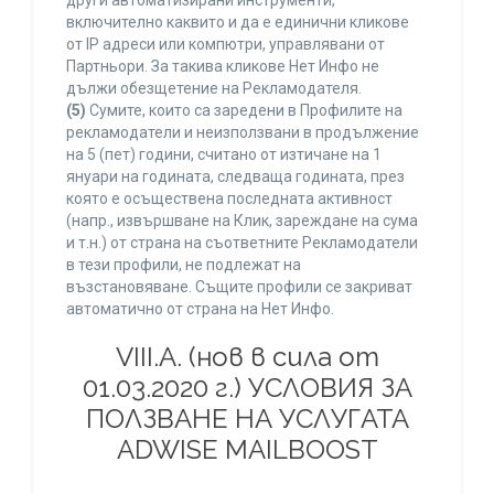
други автоматизирани инструменти,
включително каквито и да е единични кликове
от IP адреси или компютри, управлявани от
Партньори. За такива кликове Нет Инфо не
дължи обезщетение на Рекламодателя.
(5)
Сумите, които са заредени в Профилите на
рекламодатели и неизползвани в продължение
на 5 (пет) години, считано от изтичане на 1
януари на годината, следваща годината, през
която е осъществена последната активност
(напр., извършване на Клик, зареждане на сума
и т.н.) от страна на съответните Рекламодатели
в тези профили, не подлежат на
възстановяване. Същите профили се закриват
автоматично от страна на Нет Инфо.
VIII.A. (нов в сила от
01.03.2020 г.) УСЛОВИЯ ЗА
ПОЛЗВАНЕ НА УСЛУГАТА
ADWISE MAILBOOST