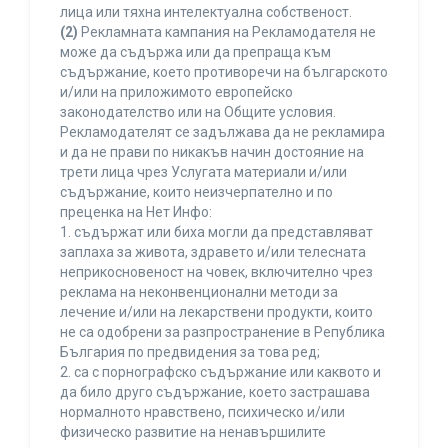
лица или тяхна интелектуална собственост.
(2)
Рекламната кампания на Рекламодателя не
може да съдържа или да препраща към
съдържание, което противоречи на българското
и/или на приложимото европейско
законодателство или на Общите условия.
Рекламодателят се задължава да не рекламира
и да не прави по никакъв начин достояние на
трети лица чрез Услугата материали и/или
съдържание, които неизчерпателно и по
преценка на Нет Инфо:
1. съдържат или биха могли да представляват
заплаха за живота, здравето и/или телесната
неприкосновеност на човек, включително чрез
реклама на неконвенционални методи за
лечение и/или на лекарствени продукти, които
не са одобрени за разпространение в Република
България по предвидения за това ред;
2. са с порнографско съдържание или каквото и
да било друго съдържание, което застрашава
нормалното нравствено, психическо и/или
физическо развитие на ненавършилите