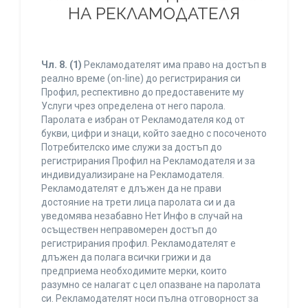
НА РЕКЛАМОДАТЕЛЯ
Чл. 8.
(1)
Рекламодателят има право на достъп в
реално време (on-line) до регистрирания си
Профил, респективно до предоставените му
Услуги чрез определена от него парола.
Паролата е избран от Рекламодателя код от
букви, цифри и знаци, който заедно с посоченото
Потребителско име служи за достъп до
регистрирания Профил на Рекламодателя и за
индивидуализиране на Рекламодателя.
Рекламодателят е длъжен да не прави
достояние на трети лица паролата си и да
уведомява незабавно Нет Инфо в случай на
осъществен неправомерен достъп до
регистрирания профил. Рекламодателят е
длъжен да полага всички грижи и да
предприема необходимите мерки, които
разумно се налагат с цел опазване на паролата
си. Рекламодателят носи пълна отговорност за