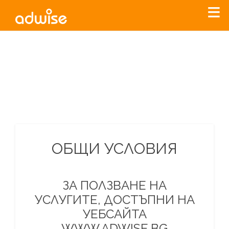
Уважаеми рекламодатели, с настоящото съобщение
бихме искали да Ви уведомим, че „Нет Инфо“ ЕАД (
„Нет
Инфо“
)
прекратява услугата Adwise
считано от
01.01.2026
г
.
За повече информация, натиснете
тук.
ОБЩИ УСЛОВИЯ
ЗА ПОЛЗВАНЕ НА
УСЛУГИТЕ, ДОСТЪПНИ НА
УЕБСАЙТА
WWW.ADWISE.BG