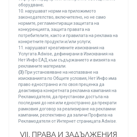
оборудване;
10. нарушават норми на приложимото
законодателство, включително, но не само
нормите, регламентиращи защитата на
конкуренцията, защита правата на
потребителите, както и правилата на реклама на
конкретните продукти и/или услуги;
11. нарушават креативните изисквания на
Услугата Adwise, дефинирани в Изисквания на
Нет Инфо ЕАД към съдържанието и визията на
рекламните материали.
(3)
При установяване на неспазване на
изискванията по Общите условия, Нет Инфо има
право едностранно и по своя преценка да
деактивира конкретната рекламна кампания на
Рекламодателя, да преустанови достъпа на
последния до нея или едностранно да прекрати
рамковия договор за реализиране на рекламни
кампании, респективно да заличи Профила на
Рекламодателя от Интернет страницата Adwise.
VII. ПРАВА И ЗАДЪЛЖЕНИЯ