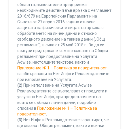
областта, включително предприема
необходимите действия във връзка с Регламент
2016/679 на Европейския Парламент и на
Съвета от 27 април 2016 година относно
защитата на физическите лица във връзка с
обработването на лични данни и относно
свободното движение на такива данни („Общ
регламент“), в сила от 25 май 2018 г.. За да се
осигури придържане към и спазване на Общия
регламент при предоставяне на Услугата
Adwise, настоящите текстове, както и
Приложение № 1 – Политика за поверителност
са обвързващи за Нет Инфо и Рекламодателите
при използване на Услугата.
(2)
При използване на Услугата Adwise
Рекламодателите се възползват от продукти и
услуги на Нет Инфо, при предоставянето на
които се събират лични данни, подробно
описани в
Приложение № 1 – Политика за
поверителност
.
(3)
Нет Инфо и Рекламодателите гарантират, че
ще спазват Общия регламент, както и всички