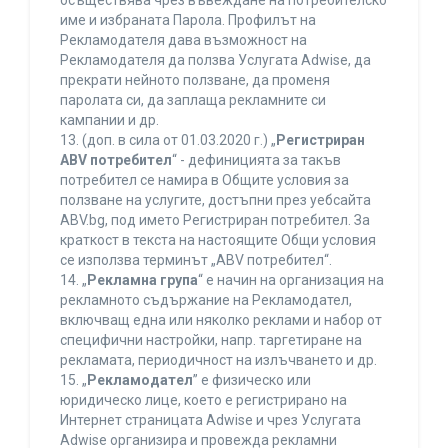
осъществява чрез въвеждане на потребителско
име и избраната Парола. Профилът на
Рекламодателя дава възможност на
Рекламодателя да ползва Услугата Adwise, да
прекрати нейното ползване, да променя
паролата си, да заплаща рекламните си
кампании и др.
13. (доп. в сила от 01.03.2020 г.) „
Регистриран
ABV потребител
“ - дефиницията за такъв
потребител се намира в Общите условия за
ползване на услугите, достъпни през уебсайта
ABV.bg, под името Регистриран потребител. За
краткост в текста на настоящите Общи условия
се използва терминът „ABV потребител“.
14. „
Рекламна група
“ е начин на организация на
рекламното съдържание на Рекламодател,
включващ една или няколко реклами и набор от
специфични настройки, напр. таргетиране на
рекламата, периодичност на излъчването и др.
15. „
Рекламодател
” е физическо или
юридическо лице, което е регистрирано на
Интернет страницата Adwise и чрез Услугата
Adwise организира и провежда рекламни