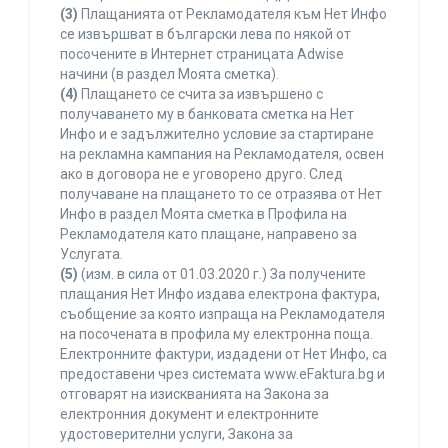
(3)
Плащанията от Рекламодателя към Нет Инфо
се извършват в български лева по някой от
посочените в Интернет страницата Adwise
начини (в раздел Моята сметка).
(4)
Плащането се счита за извършено с
получаването му в банковата сметка на Нет
Инфо и е задължително условие за стартиране
на рекламна кампания на Рекламодателя, освен
ако в договора не е уговорено друго. След
получаване на плащането то се отразява от Нет
Инфо в раздел Моята сметка в Профила на
Рекламодателя като плащане, направено за
Услугата.
(5)
(изм. в сила от 01.03.2020 г.) За получените
плащания Нет Инфо издава електрона фактура,
съобщение за която изпраща на Рекламодателя
на посочената в профила му електронна поща.
Електронните фактури, издадени от Нет Инфо, са
предоставени чрез системата www.eFaktura.bg и
отговарят на изискванията на Закона за
електронния документ и електронните
удостоверителни услуги, Закона за