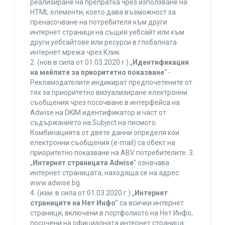
реализиране на препратка чрез използване на
HTML елементи, което дава възможност за
пренасочване на потребителя към други
интернет страници на същия уебсайт или към
други уебсайтове или ресурси в глобалната
интернет мрежа чрез Клик.
2. (нов в сила от 01.03.2020 г.) „
Идентификация
на мейлите за приоритетно показване
“ -
Рекламодателите индикират предпочетените от
тях за приоритетно визуализиране електронни
съобщения чрез посочване в интерфейса на
Adwise на DKIM идентификатор и част от
съдържанието на Subject на писмото.
Комбинацията от двете данни определя кои
електронни съобщения (e-mail) са обект на
приоритетно показване на ABV потребителите. 3.
„
Интернет страницата Adwise
” означава
интернет страницата, находяща се на адрес:
www.adwise.bg.
4. (изм. в сила от 01.03.2020 г.) „
Интернет
страниците на Нет Инфо
” са всички интернет
страници, включени в портфолиото на Нет Инфо,
посочени на официалната интернет страница