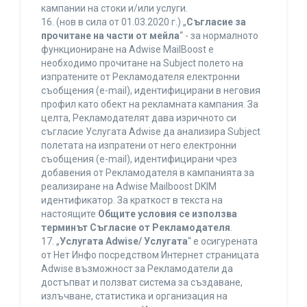
кампании на стоки и/или услуги.
16. (нов в сила от 01.03.2020 г.) „
Съгласие за
прочитане на части от мейла
“ - за нормалното
функциониране на Adwise MailBoost е
необходимо прочитане на Subject полето на
изпратените от Рекламодателя електронни
съобщения (e-mail), идентифицирани в неговия
профил като обект на рекламната кампания. За
целта, Рекламодателят дава изричното си
съгласие Услугата Adwise да анализира Subject
полетата на изпратени от него електронни
съобщения (e-mail), идентифицирани чрез
добавения от Рекламодателя в кампанията за
реализиране на Adwise Mailboost DKIM
идентификатор. За краткост в текста на
настоящите
Общите условия се използва
терминът Съгласие от Рекламодателя
.
17. „
Услугата Adwise/ Услугата
“ е осигурената
от Нет Инфо посредством Интернет страницата
Adwise възможност за Рекламодатели да
достъпват и ползват система за създаване,
излъчване, статистика и организация на