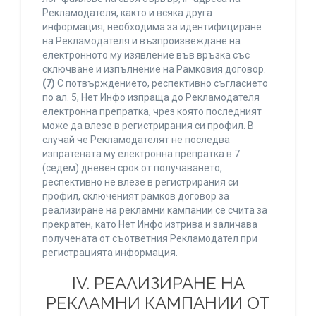
Рекламодателя, както и всяка друга
информация, необходима за идентифициране
на Рекламодателя и възпроизвеждане на
електронното му изявление във връзка със
сключване и изпълнение на Рамковия договор.
(7)
С потвърждението, респективно съгласието
по ал. 5, Нет Инфо изпраща до Рекламодателя
електронна препратка, чрез която последният
може да влезе в регистрирания си профил. В
случай че Рекламодателят не последва
изпратената му електронна препратка в 7
(седем) дневен срок от получаването,
респективно не влезе в регистрирания си
профил, сключеният рамков договор за
реализиране на рекламни кампании се счита за
прекратен, като Нет Инфо изтрива и заличава
получената от съответния Рекламодател при
регистрацията информация.
IV. РЕАЛИЗИРАНЕ НА
РЕКЛАМНИ КАМПАНИИ ОТ