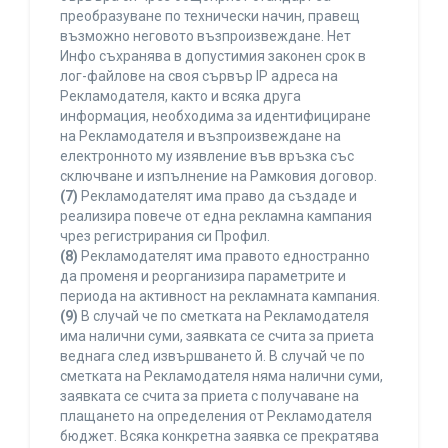
преобразуване по технически начин, правещ
възможно неговото възпроизвеждане. Нет
Инфо съхранява в допустимия законен срок в
лог-файлове на своя сървър IP адреса на
Рекламодателя, както и всяка друга
информация, необходима за идентифициране
на Рекламодателя и възпроизвеждане на
електронното му изявление във връзка със
сключване и изпълнение на Рамковия договор.
(7)
Рекламодателят има право да създаде и
реализира повече от една рекламна кампания
чрез регистрирания си Профил.
(8)
Рекламодателят има правото едностранно
да променя и реорганизира параметрите и
периода на активност на рекламната кампания.
(9)
В случай че по сметката на Рекламодателя
има налични суми, заявката се счита за приета
веднага след извършването й. В случай че по
сметката на Рекламодателя няма налични суми,
заявката се счита за приета с получаване на
плащането на определения от Рекламодателя
бюджет. Всяка конкретна заявка се прекратява