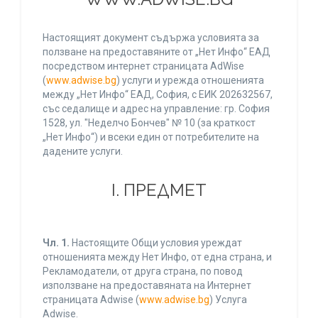
Настоящият документ съдържа условията за
ползване на предоставяните от „Нет Инфо“ ЕАД
посредством интернет страницата AdWise
(
www.adwise.bg
) услуги и урежда отношенията
между „Нет Инфо“ ЕАД, София, с ЕИК 202632567,
със седалище и адрес на управление: гр. София
1528, ул. "Неделчо Бончев" № 10 (за краткост
„Нет Инфо“) и всеки един от потребителите на
дадените услуги.
І. ПРЕДМЕТ
Чл. 1.
Настоящите Общи условия уреждат
отношенията между Нет Инфо, от една страна, и
Рекламодатели, от друга страна, по повод
използване на предоставяната на Интернет
страницата Adwise (
www.adwise.bg
) Услуга
Adwise.