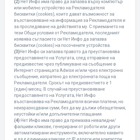
(2)
Нет Инфо има право да запазва върху компютър
или мобилно устройство на Рекламодателя
бисквитки (cookies), които дават възможност за
възстановяване на информация за Рекламодателя и
за проследяване на действията му. С приемането на
тези Общи условия от Рекламодателя, последният
изявява съгласието си Нет Инфо да запазва
бисквитки (cookies) на посочените устройства.
(3)
Нет Инфо си запазва правото да преустановява
предоставянето на Услугата, след отправяне на
предизвестие чрез публикуване на съобщение в
Интернет страницата Adwise и/или чрез електронно
съобщение, изпратено до електронната поща на
Рекламодателя. Срокът на предизвестието е 1
(един) месец. В случай на преустановяване
предоставянето на Услугата, Нет Инфо
възстановява на Рекламодателя всички платени, но
неизразходвани суми, без да му дължи обезщетения,
неустойки и/или допълнителни плащания.
(4)
Нет Инфо има право да премахва невалидни/
фалшиви кликове, генерирани от роботи или други
автоматизирани инструменти, включително каквито
и да е единични кликове от IP адреси или компютри,