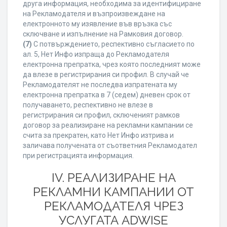
друга информация, необходима за идентифициране
на Рекламодателя и възпроизвеждане на
електронното му изявление във връзка със
сключване и изпълнение на Рамковия договор.
(7)
С потвърждението, респективно съгласието по
ал. 5, Нет Инфо изпраща до Рекламодателя
електронна препратка, чрез която последният може
да влезе в регистрирания си профил. В случай че
Рекламодателят не последва изпратената му
електронна препратка в 7 (седем) дневен срок от
получаването, респективно не влезе в
регистрирания си профил, сключеният рамков
договор за реализиране на рекламни кампании се
счита за прекратен, като Нет Инфо изтрива и
заличава получената от съответния Рекламодател
при регистрацията информация.
IV. РЕАЛИЗИРАНЕ НА
РЕКЛАМНИ КАМПАНИИ ОТ
РЕКЛАМОДАТЕЛЯ ЧРЕЗ
УСЛУГАТА ADWISE