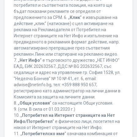
потребител и съответната позиция, на която ще
бъдат показани рекламите се определя от
предложението за CPM. 6. „
Клик
” е извършване на
действие „клик“ (натискане) с цел активиране на
реклама на Рекламодателя от Потребител на
Интернет страниците на Нет Инфо и изпълнение на
предвиденото в рекламния формат действие, напр.
автоматизирано препращане през съответния
рекламен Линк или стартиране на рекламно видео.
7. „
Нет Инфо
” е търговското дружество „НЕТ ИНФО”
ЕАД, ЕИК 202632567, ДДС № BG 202632567, със
седалище и адрес на управление гр. София 1528, ул.
”Неделчо Бончев” № 10 № 41, ет. 6, еmail:
adwise@netinfo.bg, тел: +359 888 950 657,
регистрирано като администратор на лични данни в
Комисията за защита на личните данни.
8. „
Общи условия
” са настоящите Общи условия.
9. (отм. В сила от 01.03.2020 г.)
10. „
Потребител на Интернет страниците на Нет
Инфо/Потребител
” е физическо лице, посетител на
някоя от Интернет страниците на Нет Инфо.
11. „
Потребителско име
“ означава комбинация от