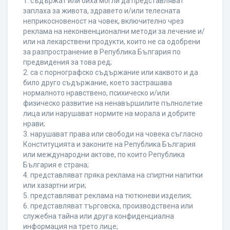
1. съдържат или биха могли да представляват
заплаха за живота, здравето и/или телесната
неприкосновеност на човек, включително чрез
реклама на неконвенционални методи за лечение и/
или на лекарствени продукти, които не са одобрени
за разпространение в Република България по
предвидения за това ред;
2. са с порнографско съдържание или каквото и да
било друго съдържание, което застрашава
нормалното нравствено, психическо и/или
физическо развитие на ненавършилите пълнолетие
лица или нарушават нормите на морала и добрите
нрави;
3. нарушават права или свободи на човека съгласно
Конституцията и законите на Република България
или международни актове, по които Република
България е страна;
4. представляват пряка реклама на спиртни напитки
или хазартни игри;
5. представляват реклама на тютюневи изделия;
6. представляват търговска, производствена или
служебна тайна или друга конфиденциална
информация на трето лице;