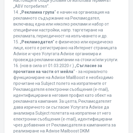
настоящите Общи условия се използва терминът
„ABV потребител“.
14. „
Рекламна група
“ е начин на организация на
рекламното съдържание на Рекламодател,
включващ една или няколко реклами и набор от
специфични настройки, напр. таргетиране на
рекламата, периодичност на излъчването и др.
15. „
Рекламодател
” е физическо или юридическо
лице, което е регистрирано на Интернет страницата
Adwise и чрез Услугата Adwise организира и
провежда рекламни кампании на стоки и/или услуги.
16. (нов в сила от 01.03.2020 г.) „
Съгласие за
прочитане на части от мейла
“ - за нормалното
функциониране на Adwise MailBoost е необходимо
прочитане на Subject полето на изпратените от
Рекламодателя електронни съобщения (e-mail),
идентифицирани в неговия профил като обект на
рекламната кампания. За целта, Рекламодателят
дава изричното си съгласие Услугата Adwise да
анализира Subject полетата на изпратени от него
електронни съобщения (e-mail), идентифицирани
чрез добавения от Рекламодателя в кампанията за
реализиране на Adwise Mailboost DKIM