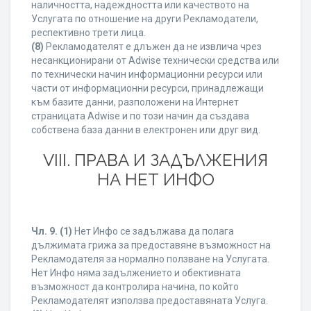
наличността, надеждността или качеството на
Услугата по отношение на други Рекламодатели,
респективно трети лица.
(8)
Рекламодателят е длъжен да не извлича чрез
несанкционирани от Adwise технически средства или
по технически начин информационни ресурси или
части от информационни ресурси, принадлежащи
към базите данни, разположени на Интернет
страницата Adwise и по този начин да създава
собствена база данни в електронен или друг вид.
VIII. ПРАВА И ЗАДЪЛЖЕНИЯ
НА НЕТ ИНФО
Чл. 9.
(1)
Нет Инфо се задължава да полага
дължимата грижа за предоставяне възможност на
Рекламодателя за нормално ползване на Услугата.
Нет Инфо няма задължението и обективната
възможност да контролира начина, по който
Рекламодателят използва предоставяната Услуга.