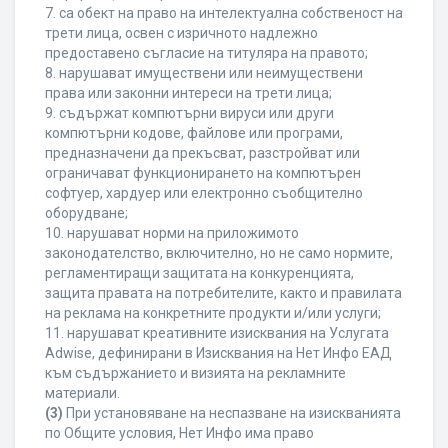
7. са обект на право на интелектуална собственост на
трети лица, освен с изричното надлежно
предоставено съгласие на титуляра на правото;
8. нарушават имуществени или неимуществени
права или законни интереси на трети лица;
9. съдържат компютърни вируси или други
компютърни кодове, файлове или програми,
предназначени да прекъсват, разстройват или
ограничават функционирането на компютърен
софтуер, хардуер или електронно съобщително
оборудване;
10. нарушават норми на приложимото
законодателство, включително, но не само нормите,
регламентиращи защитата на конкуренцията,
защита правата на потребителите, както и правилата
на реклама на конкретните продукти и/или услуги;
11. нарушават креативните изисквания на Услугата
Adwise, дефинирани в Изисквания на Нет Инфо ЕАД
към съдържанието и визията на рекламните
материали.
(3)
При установяване на неспазване на изискванията
по Общите условия, Нет Инфо има право