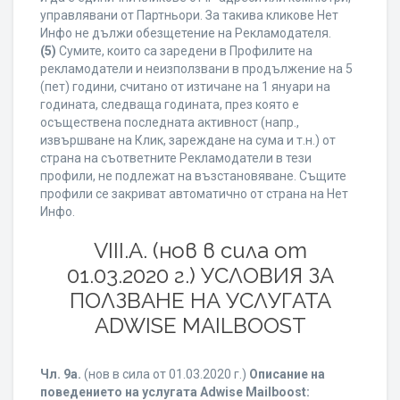
управлявани от Партньори. За такива кликове Нет
Инфо не дължи обезщетение на Рекламодателя.
(5)
Сумите, които са заредени в Профилите на
рекламодатели и неизползвани в продължение на 5
(пет) години, считано от изтичане на 1 януари на
годината, следваща годината, през която е
осъществена последната активност (напр.,
извършване на Клик, зареждане на сума и т.н.) от
страна на съответните Рекламодатели в тези
профили, не подлежат на възстановяване. Същите
профили се закриват автоматично от страна на Нет
Инфо.
VIII.A. (нов в сила от
01.03.2020 г.) УСЛОВИЯ ЗА
ПОЛЗВАНЕ НА УСЛУГАТА
ADWISE MAILBOOST
Чл. 9а.
(нов в сила от 01.03.2020 г.)
Описание на
поведението на услугата Adwise Mailboost: