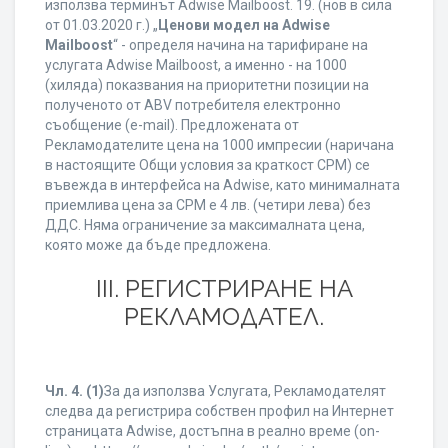
използва терминът Adwise Mailboost. 19. (нов в сила
от 01.03.2020 г.) „
Ценови модел на Adwise
Mailboost
“ - определя начина на тарифиране на
услугата Adwise Mailboost, а именно - на 1000
(хиляда) показвания на приоритетни позиции на
полученото от ABV потребителя електронно
съобщение (e-mail). Предложената от
Рекламодателите цена на 1000 импресии (наричана
в настоящите Общи условия за краткост CPM) се
въвежда в интерфейса на Adwise, като минималната
приемлива цена за CPM е 4 лв. (четири лева) без
ДДС. Няма ограничение за максималната цена,
която може да бъде предложена.
ІІІ. РЕГИСТРИРАНЕ НА
РЕКЛАМОДАТЕЛ.
Чл. 4.
(1)
За да използва Услугата, Рекламодателят
следва да регистрира собствен профил на Интернет
страницата Adwise, достъпна в реално време (on-