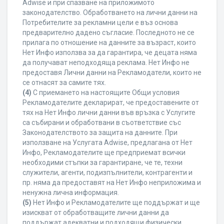
Adwise и при спазване на приложимото
законодателство. Обработването на лични данни на
Потребителите за рекламни цели е въз основа
предварително дадено съгласие. Последното не се
прилага по отношение на данните за възраст, които
Нет Инфо използва за да гарантира, че децата няма
да получават неподходяща реклама. Нет Инфо не
предоставя Лични данни на Рекламодатели, които не
се отнасят за самите тях.
(4)
С приемането на настоящите Общи условия
Рекламодателите декларират, че предоставените от
тях на Нет Инфо лични данни във връзка с Услугите
са събирани и обработвани в съответствие със
Законодателството за защита на данните. При
използване на Услугата Adwise, предлагана от Нет
Инфо, Рекламодателите ще предприемат всички
необходими стъпки за гарантиране, че те, техни
служители, агенти, подизпълнители, контрагенти и
пр. няма да предоставят на Нет Инфо неприложима и
ненужна лична информация.
(5)
Нет Инфо и Рекламодателите ще поддържат и ще
изискват от обработващите лични данни да
поддържат адекватни и подходящи физически,