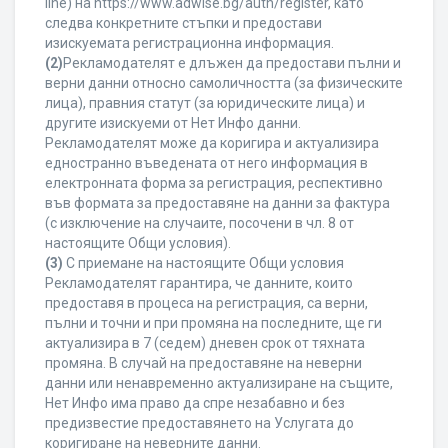
line) на https://www.adwise.bg/auth/register, като
следва конкретните стъпки и предостави
изискуемата регистрационна информация.
(2)
Рекламодателят е длъжен да предостави пълни и
верни данни относно самоличността (за физическите
лица), правния статут (за юридическите лица) и
другите изискуеми от Нет Инфо данни.
Рекламодателят може да коригира и актуализира
едностранно въведената от него информация в
електронната форма за регистрация, респективно
във формата за предоставяне на данни за фактура
(с изключение на случаите, посочени в чл. 8 от
настоящите Общи условия).
(3)
С приемане на настоящите Общи условия
Рекламодателят гарантира, че данните, които
предоставя в процеса на регистрация, са верни,
пълни и точни и при промяна на последните, ще ги
актуализира в 7 (седем) дневен срок от тяхната
промяна. В случай на предоставяне на неверни
данни или ненавременно актуализиране на същите,
Нет Инфо има право да спре незабавно и без
предизвестие предоставянето на Услугата до
коригиране на неверните данни.