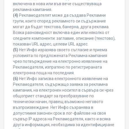
включена в нова или във вече съществуваща
рекламна кампания.
(4)
Рекламодателят може да създава Рекламни
групи, които според рекламното си съдържание
могат да бъдат текстова, банерна, друга реклама.
Всяка разновидност включва един или няколко от
следните компоненти: заглавие, описание (текстово),
показван URL адрес, целеви URL адрес.
(5)
Нет Инфо изразява своето съгласие и приема
условията по предложената Рекламна кампания
чрез потвърждение на електронно изявление на
Рекламодателя, изпратено по регистрираната
електронна поща на последния.
(6)
Нет Инфо записва електронното изявление на
Рекламодателя, съдържащо заявка за рекламна
кампания, на електронен носител в сървъра си чрез
общоприет стандарт за преобразуване по
технически начин, правещ възможно неговото
възпроизвеждане. Нет Инфо съхранява в
допустимия законен срок в лог-файлове на своя
сървър IP адреса на Рекламодателя, както и всяка
друга информация, необходима за идентифициране