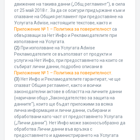
движение на такива данни („Общ регламент“), в сила
от 25 май 2018 г.. За да се осигури придържане към и
спазване на Общия регламент при предоставяне на
Услугата Adwise, настоящите текстове, както и
Приложение № 1 – Политика за поверителност
са
обвързващи за Нет Инфо и Рекламодателите при
използване на Услугата.
(2)
При използване на Услугата Adwise
Рекламодателите се възползват от продукти и
услуги на Нет Инфо, при предоставянето на които се
събират лични данни, подробно описани в
Приложение № 1 – Политика за поверителност
.
(3)
Нет Инфо и Рекламодателите гарантират, че ще
спазват Общия регламент, както и всички
законодателни актове в областта на личните данни
(наричани общо „Законодателство за защита на
данните“), които ще бъдат приложими за всяка
лична информация и лични данни, събирани и
обработвани като част от предоставянето Услугата
(„Лични данни“). Нет Инфо може законосъобразно да
обработва Лични данни във връзка с
предоставянето и администрирането на Услугата