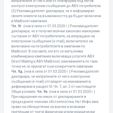
изпратените от него или от платформа под негов
контрол електронни съобщения до ABV потребители.
(2) Рекламодателят декларира, че е информирал
своите клиенти за възможността да бъдат включени
в Mailboost кампания.
Чл. 9г.
(нов в сила от 01.03.2020 г.) Рекламодателят
декларира, че е получил всички законово изискуеми
съгласия от ABV потребителите, за изпращане на
електронни съобщения (e-mail), включително за
включване на потребителите в кампании по
Mailboost. В случаите, когато се изпълнява
комбинирана кампания включваща услугите ABV
Direct Mailing и ABV Mailboost, изискванията по тази
точка не се прилагат към конкретните кампании.
Чл. 9д.
(нов в сила от 01.03.2020 г.) Рекламодателят
декларира, че изпратените от него електронни
съобщения (e-mail) отговарят на изискванията
дефинирани в раздел VI, Чл. 7, ал. 2 от настоящите
Общи условия.
Чл. 9е.
(нов в сила от 01.03.2020 г.)
При нарушение на някое от декларираните в
предходните членове обстоятелства, Нет Инфо има
право на обезщетение за всички и всякакви
претенции от трети физически и/или юридически