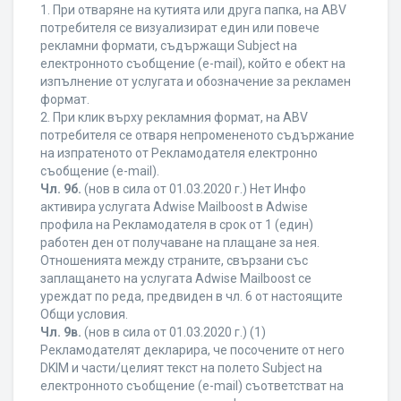
1. При отваряне на кутията или друга папка, на ABV
потребителя се визуализират един или повече
рекламни формати, съдържащи Subject на
електронното съобщение (e-mail), който е обект на
изпълнение от услугата и обозначение за рекламен
формат.
2. При клик върху рекламния формат, на ABV
потребителя се отваря непромененото съдържание
на изпратеното от Рекламодателя електронно
съобщение (e-mail).
Чл. 9б.
(нов в сила от 01.03.2020 г.) Нет Инфо
активира услугата Adwise Mailboost в Adwise
профила на Рекламодателя в срок от 1 (един)
работен ден от получаване на плащане за нея.
Отношенията между страните, свързани със
заплащането на услугата Adwise Mailboost се
уреждат по реда, предвиден в чл. 6 от настоящите
Общи условия.
Чл. 9в.
(нов в сила от 01.03.2020 г.) (1)
Рекламодателят декларира, че посочените от него
DKIM и части/целият текст на полето Subject на
електронното съобщение (e-mail) съответстват на