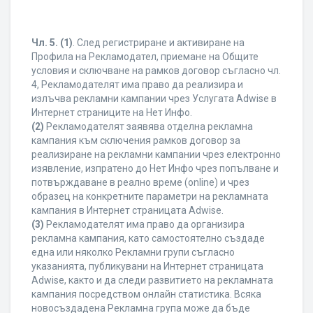
Чл. 5.
(1)
. След регистриране и активиране на
Профила на Рекламодател, приемане на Общите
условия и сключване на рамков договор съгласно чл.
4, Рекламодателят има право да реализира и
излъчва рекламни кампании чрез Услугата Adwise в
Интернет страниците на Нет Инфо.
(2)
Рекламодателят заявява отделна рекламна
кампания към сключения рамков договор за
реализиране на рекламни кампании чрез електронно
изявление, изпратено до Нет Инфо чрез попълване и
потвърждаване в реално време (online) и чрез
образец на конкретните параметри на рекламната
кампания в Интернет страницата Adwise.
(3)
Рекламодателят има право да организира
рекламна кампания, като самостоятелно създаде
една или няколко Рекламни групи съгласно
указанията, публикувани на Интернет страницата
Adwise, както и да следи развитието на рекламната
кампания посредством онлайн статистика. Всяка
новосъздадена Рекламна група може да бъде