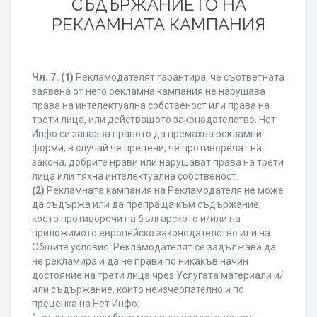
СЪДЪРЖАНИЕТО НА
РЕКЛАМНАТА КАМПАНИЯ
Чл. 7.
(1)
Рекламодателят гарантира, че съответната
заявена от него рекламна кампания не нарушава
права на интелектуална собственост или права на
трети лица, или действащото законодателство. Нет
Инфо си запазва правото да премахва рекламни
форми, в случай че прецени, че противоречат на
закона, добрите нрави или нарушават права на трети
лица или тяхна интелектуална собственост.
(2)
Рекламната кампания на Рекламодателя не може
да съдържа или да препраща към съдържание,
което противоречи на българското и/или на
приложимото европейско законодателство или на
Общите условия. Рекламодателят се задължава да
не рекламира и да не прави по никакъв начин
достояние на трети лица чрез Услугата материали и/
или съдържание, които неизчерпателно и по
преценка на Нет Инфо: