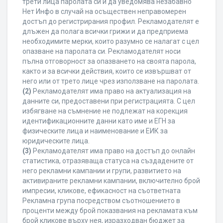
трети лица паролата си и да уведомява незабавно
Нет Инфо в случай на осъществен неправомерен
достъп до регистрирания профил. Рекламодателят е
длъжен да полага всички грижи и да предприема
необходимите мерки, които разумно се налагат с цел
опазване на паролата си. Рекламодателят носи
пълна отговорност за опазването на своята парола,
както и за всички действия, които се извършват от
него или от трето лице чрез използване на паролата.
(2)
Рекламодателят има право на актуализация на
данните си, предоставени при регистрацията. С цел
избягване на съмнение не подлежат на корекция
идентификационните данни като име и ЕГН за
физическите лица и наименование и ЕИК за
юридическите лица.
(3)
Рекламодателят има право на достъп до онлайн
статистика, отразяваща статуса на създадените от
него рекламни кампании и групи, развитието на
активираните рекламни кампании, включително брой
импресии, кликове, ефикасност на съответната
Рекламна група посредством съотношението в
проценти между брой показвания на рекламата към
брой кликове върху нея, изразходван бюджет за