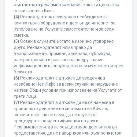
съответната рекламна кампания, както и цената за
всеки отделен Клик.
(4)
Рекламодателят осигурява необходимото
компютърно оборудване и достъп до интернет за
използване на Услугата самостоятелно и за своя
сметка.
(5)
Освен в случаите, когато е изрично уговорено
друго, Рекламодателят няма право да
възпроизвежда, променя, заличава, публикува,
разпространява и разгласява по друг начин
информационните ресурси, станали му известни чрез
Услугата.
(6)
Рекламодателят е длъжен да уведомява
незабавно Нет Инфо за всеки случай на нарушение
на тези Общи условия при използване на Услугата от
трети лица.
(7)
Рекламодателят е длъжен да не се намесва в
правилното действие на системата на Adwise,
включително, но не само: да не осуетява
процедурата по идентификация на други
Рекламодатели; да не осъществява достъп извън
предоставения; да не накърнява или възпрепятства