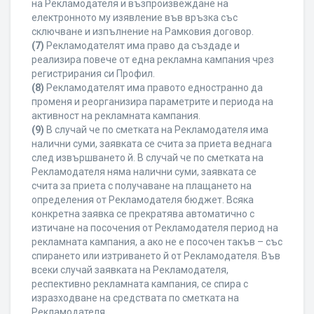
на Рекламодателя и възпроизвеждане на
електронното му изявление във връзка със
сключване и изпълнение на Рамковия договор.
(7)
Рекламодателят има право да създаде и
реализира повече от една рекламна кампания чрез
регистрирания си Профил.
(8)
Рекламодателят има правото едностранно да
променя и реорганизира параметрите и периода на
активност на рекламната кампания.
(9)
В случай че по сметката на Рекламодателя има
налични суми, заявката се счита за приета веднага
след извършването й. В случай че по сметката на
Рекламодателя няма налични суми, заявката се
счита за приета с получаване на плащането на
определения от Рекламодателя бюджет. Всяка
конкретна заявка се прекратява автоматично с
изтичане на посочения от Рекламодателя период на
рекламната кампания, а ако не е посочен такъв – със
спирането или изтриването й от Рекламодателя. Във
всеки случай заявката на Рекламодателя,
респективно рекламната кампания, се спира с
изразходване на средствата по сметката на
Рекламодателя.