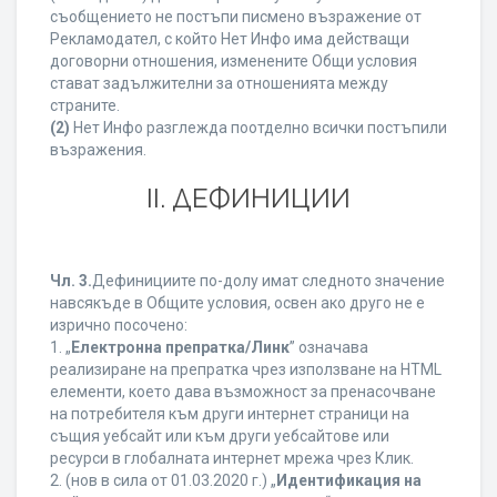
съобщението не постъпи писмено възражение от
Рекламодател, с който Нет Инфо има действащи
договорни отношения, изменените Общи условия
стават задължителни за отношенията между
страните.
(2)
Нет Инфо разглежда поотделно всички постъпили
възражения.
ІІ. ДЕФИНИЦИИ
Чл. 3.
Дефинициите по-долу имат следното значение
навсякъде в Общите условия, освен ако друго не е
изрично посочено:
1. „
Електронна препратка/Линк
” означава
реализиране на препратка чрез използване на HTML
елементи, което дава възможност за пренасочване
на потребителя към други интернет страници на
същия уебсайт или към други уебсайтове или
ресурси в глобалната интернет мрежа чрез Клик.
2. (нов в сила от 01.03.2020 г.) „
Идентификация на