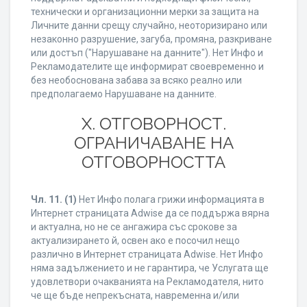
технически и организационни мерки за защита на
Личните данни срещу случайно, неоторизирано или
незаконно разрушение, загуба, промяна, разкриване
или достъп ("Нарушаване на данните"). Нет Инфо и
Рекламодателите ще информират своевременно и
без необоснована забава за всяко реално или
предполагаемо Нарушаване на данните.
X. ОТГОВОРНОСТ.
ОГРАНИЧАВАНЕ НА
ОТГОВОРНОСТТА
Чл. 11.
(1)
Нет Инфо полага грижи информацията в
Интернет страницата Adwise да се поддържа вярна
и актуална, но не се ангажира със срокове за
актуализирането й, освен ако е посочил нещо
различно в Интернет страницата Adwise. Нет Инфо
няма задължението и не гарантира, че Услугата ще
удовлетвори очакванията на Рекламодателя, нито
че ще бъде непрекъсната, навременна и/или