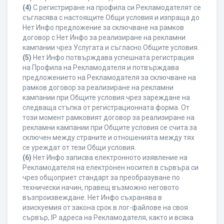
(4)
С регистриране на профила си Рекламодателят се
съгласява с настоящите Общи условия и изпраща до
Нет Инфо предложение за сключване на рамков
договор с Нет Инфо за реализиране на рекламни
кампании чрез Услугата и съгласно Общите условия.
(5)
Нет Инфо потвърждава успешната регистрация
на Профила на Рекламодателя и потвърждава
предложението на Рекламодателя за сключване на
рамков договор за реализиране на рекламни
кампании при Общите условия чрез зареждане на
следваща стъпка от регистрационната форма. От
този момент рамковият договор за реализиране на
рекламни кампании при Общите условия се счита за
сключен между страните и отношенията между тях
се уреждат от тези Общи условия.
(6)
Нет Инфо записва електронното изявление на
Рекламодателя на електронен носител в сървъра си
чрез общоприет стандарт за преобразуване по
технически начин, правещ възможно неговото
възпроизвеждане. Нет Инфо съхранява в
изискуемия от закона срок в лог-файлове на своя
сървър, IP адреса на Рекламодателя, както и всяка