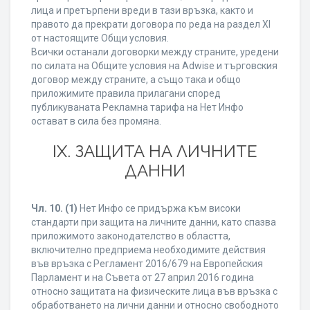
лица и претърпени вреди в тази връзка, както и
правото да прекрати договора по реда на раздел XI
от настоящите Общи условия.
Всички останали договорки между страните, уредени
по силата на Общите условия на Adwise и търговския
договор между страните, а също така и общо
приложимите правила прилагани според
публикуваната Рекламна тарифа на Нет Инфо
остават в сила без промяна.
IХ. ЗАЩИТА НА ЛИЧНИТЕ
ДАННИ
Чл. 10.
(1)
Нет Инфо се придържа към високи
стандарти при защита на личните данни, като спазва
приложимото законодателство в областта,
включително предприема необходимите действия
във връзка с Регламент 2016/679 на Европейския
Парламент и на Съвета от 27 април 2016 година
относно защитата на физическите лица във връзка с
обработването на лични данни и относно свободното