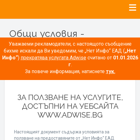
Общи условия -
Рекламодатели
Уважаеми рекламодатели, с настоящото съобщение
бихме искали да Ви уведомим, че „Нет Инфо“ ЕАД (
„Нет
Инфо“
)
прекратява услугата Adwise
считано от
01.01.2026
г
.
За повече информация, натиснете
тук.
ОБЩИ УСЛОВИЯ
ЗА ПОЛЗВАНЕ НА УСЛУГИТЕ,
ДОСТЪПНИ НА УЕБСАЙТА
WWW.ADWISE.BG
Настоящият документ съдържа условията за
ползване на предоставяните от „Нет Инфо“ ЕАД