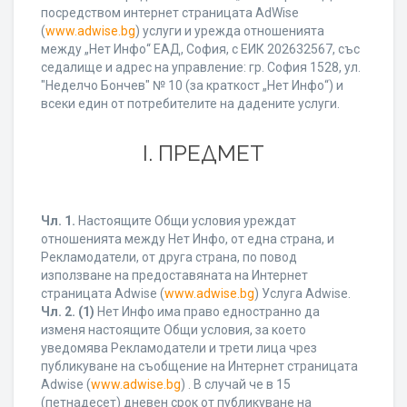
посредством интернет страницата AdWise
(
www.adwise.bg
) услуги и урежда отношенията
между „Нет Инфо“ ЕАД, София, с ЕИК 202632567, със
седалище и адрес на управление: гр. София 1528, ул.
"Неделчо Бончев" № 10 (за краткост „Нет Инфо“) и
всеки един от потребителите на дадените услуги.
І. ПРЕДМЕТ
Чл. 1.
Настоящите Общи условия уреждат
отношенията между Нет Инфо, от една страна, и
Рекламодатели, от друга страна, по повод
използване на предоставяната на Интернет
страницата Adwise (
www.adwise.bg
) Услуга Adwise.
Чл. 2.
(1)
Нет Инфо има право едностранно да
изменя настоящите Общи условия, за което
уведомява Рекламодатели и трети лица чрез
публикуване на съобщение на Интернет страницата
Adwise (
www.adwise.bg
) . В случай че в 15
(петнадесет) дневен срок от публикуване на