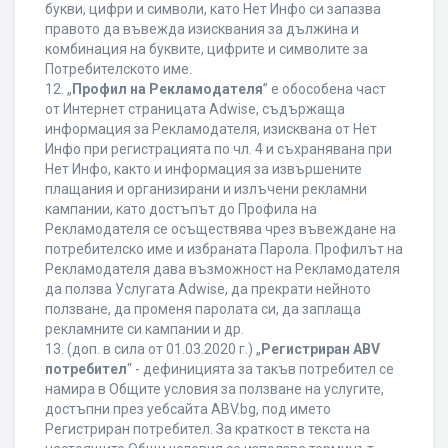
букви, цифри и символи, като Нет Инфо си запазва
правото да въвежда изисквания за дължина и
комбинация на буквите, цифрите и символите за
Потребителското име.
12. „
Профил на Рекламодателя
” е обособена част
от Интернет страницата Adwise, съдържаща
информация за Рекламодателя, изисквана от Нет
Инфо при регистрацията по чл. 4 и съхранявана при
Нет Инфо, както и информация за извършените
плащания и организирани и излъчени рекламни
кампании, като достъпът до Профила на
Рекламодателя се осъществява чрез въвеждане на
потребителско име и избраната Парола. Профилът на
Рекламодателя дава възможност на Рекламодателя
да ползва Услугата Adwise, да прекрати нейното
ползване, да променя паролата си, да заплаща
рекламните си кампании и др.
13. (доп. в сила от 01.03.2020 г.) „
Регистриран ABV
потребител
“ - дефиницията за такъв потребител се
намира в Общите условия за ползване на услугите,
достъпни през уебсайта ABV.bg, под името
Регистриран потребител. За краткост в текста на