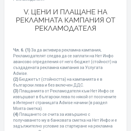
V. ЦЕНИ И ПЛАЩАНЕ НА
РЕКЛАМНАТА КАМПАНИЯ ОТ
РЕКЛАМОДАТЕЛЯ
Чл. 6.
(1)
За да активира рекламна кампания,
Рекламодателят следва да се заплати на Нет Инфо
авансово определения от него бюджет (стойност) на
създадената рекламна кампания за Услугата
Adwise.
(2)
Бюджетът (стойността) на кампанията е в
български лева и без включен ДДС.
(3)
Плащанията от Рекламодателя към Нет Инфо се
извършват в български лева по някой от посочените
в Интернет страницата Adwise начини (в раздел
Моята сметка).
(4)
Плащането се счита за извършено с
получаването му в банковата сметка на Нет Инфо и е
задължително условие за стартиране на рекламна