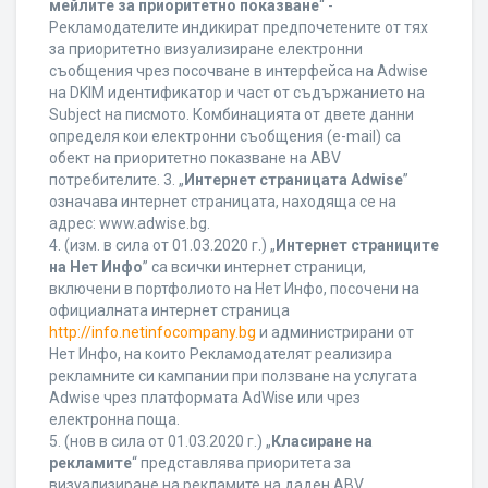
мейлите за приоритетно показване
“ -
Рекламодателите индикират предпочетените от тях
за приоритетно визуализиране електронни
съобщения чрез посочване в интерфейса на Adwise
на DKIM идентификатор и част от съдържанието на
Subject на писмото. Комбинацията от двете данни
определя кои електронни съобщения (e-mail) са
обект на приоритетно показване на ABV
потребителите. 3. „
Интернет страницата Adwise
”
означава интернет страницата, находяща се на
адрес: www.adwise.bg.
4. (изм. в сила от 01.03.2020 г.) „
Интернет страниците
на Нет Инфо
” са всички интернет страници,
включени в портфолиото на Нет Инфо, посочени на
официалната интернет страница
http://info.netinfocompany.bg
и администрирани от
Нет Инфо, на които Рекламодателят реализира
рекламните си кампании при ползване на услугата
Adwise чрез платформата AdWise или чрез
електронна поща.
5. (нов в сила от 01.03.2020 г.) „
Класиране на
рекламите
“ представлява приоритета за
визуализиране на рекламите на даден ABV