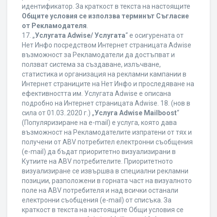
идентификатор. За краткост в текста на настоящите
Общите условия се използва терминът Съгласие
от Рекламодателя
.
17. „
Услугата Adwise/ Услугата
“ е осигурената от
Нет Инфо посредством Интернет страницата Adwise
възможност за Рекламодатели да достъпват и
ползват система за създаване, излъчване,
статистика и организация на рекламни кампании в
Интернет страниците на Нет Инфо и проследяване на
ефективността им. Услугата Adwise е описана
подробно на Интернет страницата Adwise. 18. (нов в
сила от 01.03..2020 г.) „
Услуга Adwise Mailboost
“
(Популяризиране на e-mail) е услуга, която дава
възможност на Рекламодателите изпратени от тях и
получени от ABV потребител електронни съобщения
(e-mail) да бъдат приоритетно визуализирани в
Кутиите на ABV потребителите. Приоритетното
визуализиране се извършва в специални рекламни
позиции, разположени в горната част на визуалното
поле на ABV потребителя и над всички останали
електронни съобщения (e-mail) от списъка. За
краткост в текста на настоящите Общи условия се