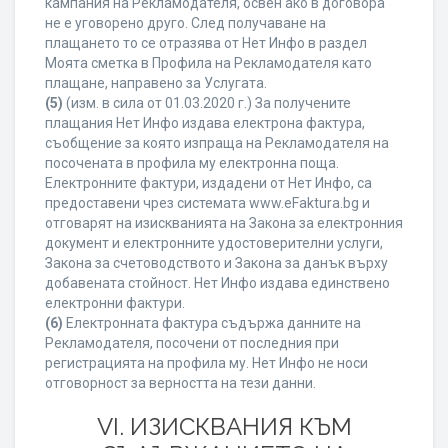
кампания на Рекламодателя, освен ако в договора
не е уговорено друго. След получаване на
плащането то се отразява от Нет Инфо в раздел
Моята сметка в Профила на Рекламодателя като
плащане, направено за Услугата.
(5)
(изм. в сила от 01.03.2020 г.) За получените
плащания Нет Инфо издава електрона фактура,
съобщение за която изпраща на Рекламодателя на
посочената в профила му електронна поща.
Електронните фактури, издадени от Нет Инфо, са
предоставени чрез системата www.eFaktura.bg и
отговарят на изискванията на Закона за електронния
документ и електронните удостоверителни услуги,
Закона за счетоводството и Закона за данък върху
добавената стойност. Нет Инфо издава единствено
електронни фактури.
(6)
Електронната фактура съдържа данните на
Рекламодателя, посочени от последния при
регистрацията на профила му. Нет Инфо не носи
отговорност за верността на тези данни.
VI. ИЗИСКВАНИЯ КЪМ