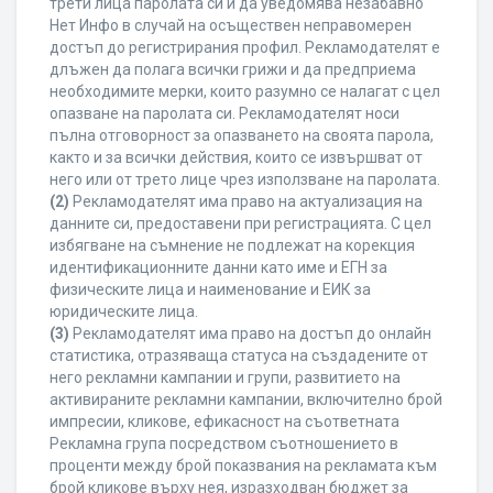
трети лица паролата си и да уведомява незабавно
Нет Инфо в случай на осъществен неправомерен
достъп до регистрирания профил. Рекламодателят е
длъжен да полага всички грижи и да предприема
необходимите мерки, които разумно се налагат с цел
опазване на паролата си. Рекламодателят носи
пълна отговорност за опазването на своята парола,
както и за всички действия, които се извършват от
него или от трето лице чрез използване на паролата.
(2)
Рекламодателят има право на актуализация на
данните си, предоставени при регистрацията. С цел
избягване на съмнение не подлежат на корекция
идентификационните данни като име и ЕГН за
физическите лица и наименование и ЕИК за
юридическите лица.
(3)
Рекламодателят има право на достъп до онлайн
статистика, отразяваща статуса на създадените от
него рекламни кампании и групи, развитието на
активираните рекламни кампании, включително брой
импресии, кликове, ефикасност на съответната
Рекламна група посредством съотношението в
проценти между брой показвания на рекламата към
брой кликове върху нея, изразходван бюджет за