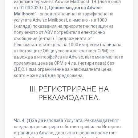
използва терминът Adwise Mailboost. 19. (нов в сила
от 01.03.2020 г.) „
Ценови модел на Adwise
Mailboost
“ - определя начина на тарифиране на
услугата Adwise Mailboost, а именно - на 1000
(хиляда) показвания на приоритетни позиции на
полученото от ABV потребителя електронно
съобщение (e-mail). Предложената от
Рекламодателите цена на 1000 импресии (наричана
в настоящите Общи условия за краткост CPM) се
въвежда в интерфейса на Adwise, като минималната
приемлива цена за CPM е 4 лв. (четири лева) без
ДДС. Няма ограничение за максималната цена,
която може да бъде предложена.
ІІІ. РЕГИСТРИРАНЕ НА
РЕКЛАМОДАТЕЛ.
Чл. 4.
(1)
За да използва Услугата, Рекламодателят
следва да регистрира собствен профил на Интернет
страницата Adwise, достъпна в реално време (on-