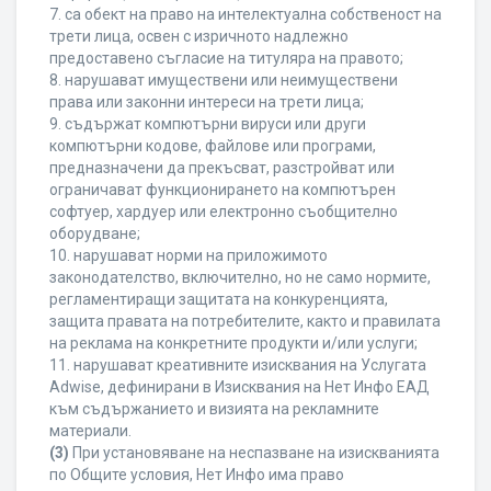
7. са обект на право на интелектуална собственост на
трети лица, освен с изричното надлежно
предоставено съгласие на титуляра на правото;
8. нарушават имуществени или неимуществени
права или законни интереси на трети лица;
9. съдържат компютърни вируси или други
компютърни кодове, файлове или програми,
предназначени да прекъсват, разстройват или
ограничават функционирането на компютърен
софтуер, хардуер или електронно съобщително
оборудване;
10. нарушават норми на приложимото
законодателство, включително, но не само нормите,
регламентиращи защитата на конкуренцията,
защита правата на потребителите, както и правилата
на реклама на конкретните продукти и/или услуги;
11. нарушават креативните изисквания на Услугата
Adwise, дефинирани в Изисквания на Нет Инфо ЕАД
към съдържанието и визията на рекламните
материали.
(3)
При установяване на неспазване на изискванията
по Общите условия, Нет Инфо има право