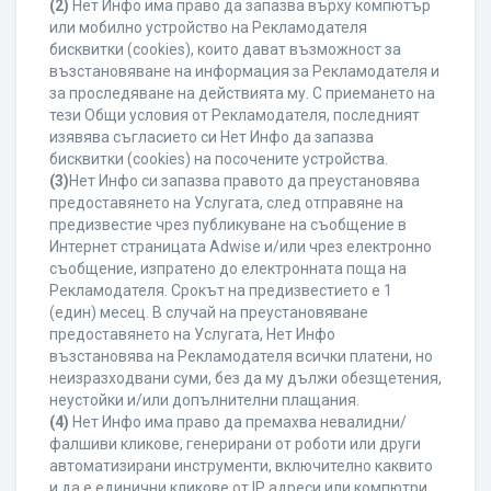
(2)
Нет Инфо има право да запазва върху компютър
или мобилно устройство на Рекламодателя
бисквитки (cookies), които дават възможност за
възстановяване на информация за Рекламодателя и
за проследяване на действията му. С приемането на
тези Общи условия от Рекламодателя, последният
изявява съгласието си Нет Инфо да запазва
бисквитки (cookies) на посочените устройства.
(3)
Нет Инфо си запазва правото да преустановява
предоставянето на Услугата, след отправяне на
предизвестие чрез публикуване на съобщение в
Интернет страницата Adwise и/или чрез електронно
съобщение, изпратено до електронната поща на
Рекламодателя. Срокът на предизвестието е 1
(един) месец. В случай на преустановяване
предоставянето на Услугата, Нет Инфо
възстановява на Рекламодателя всички платени, но
неизразходвани суми, без да му дължи обезщетения,
неустойки и/или допълнителни плащания.
(4)
Нет Инфо има право да премахва невалидни/
фалшиви кликове, генерирани от роботи или други
автоматизирани инструменти, включително каквито
и да е единични кликове от IP адреси или компютри,