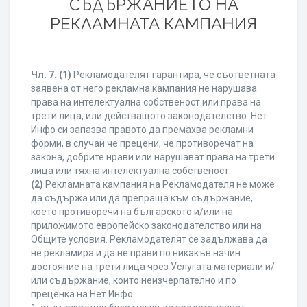
СЪДЪРЖАНИЕТО НА
РЕКЛАМНАТА КАМПАНИЯ
Чл. 7.
(1)
Рекламодателят гарантира, че съответната
заявена от него рекламна кампания не нарушава
права на интелектуална собственост или права на
трети лица, или действащото законодателство. Нет
Инфо си запазва правото да премахва рекламни
форми, в случай че прецени, че противоречат на
закона, добрите нрави или нарушават права на трети
лица или тяхна интелектуална собственост.
(2)
Рекламната кампания на Рекламодателя не може
да съдържа или да препраща към съдържание,
което противоречи на българското и/или на
приложимото европейско законодателство или на
Общите условия. Рекламодателят се задължава да
не рекламира и да не прави по никакъв начин
достояние на трети лица чрез Услугата материали и/
или съдържание, които неизчерпателно и по
преценка на Нет Инфо: