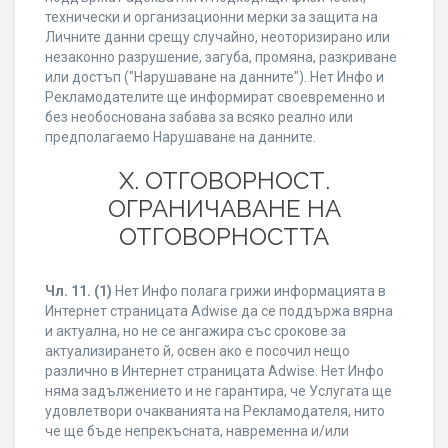
технически и организационни мерки за защита на
Личните данни срещу случайно, неоторизирано или
незаконно разрушение, загуба, промяна, разкриване
или достъп ("Нарушаване на данните"). Нет Инфо и
Рекламодателите ще информират своевременно и
без необоснована забава за всяко реално или
предполагаемо Нарушаване на данните.
X. ОТГОВОРНОСТ.
ОГРАНИЧАВАНЕ НА
ОТГОВОРНОСТТА
Чл. 11.
(1)
Нет Инфо полага грижи информацията в
Интернет страницата Adwise да се поддържа вярна
и актуална, но не се ангажира със срокове за
актуализирането й, освен ако е посочил нещо
различно в Интернет страницата Adwise. Нет Инфо
няма задължението и не гарантира, че Услугата ще
удовлетвори очакванията на Рекламодателя, нито
че ще бъде непрекъсната, навременна и/или