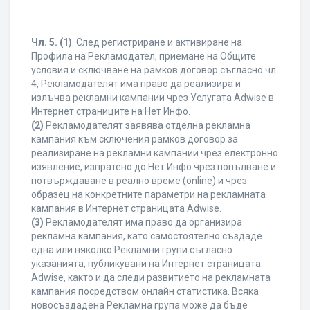
Чл. 5.
(1)
. След регистриране и активиране на
Профила на Рекламодател, приемане на Общите
условия и сключване на рамков договор съгласно чл.
4, Рекламодателят има право да реализира и
излъчва рекламни кампании чрез Услугата Adwise в
Интернет страниците на Нет Инфо.
(2)
Рекламодателят заявява отделна рекламна
кампания към сключения рамков договор за
реализиране на рекламни кампании чрез електронно
изявление, изпратено до Нет Инфо чрез попълване и
потвърждаване в реално време (online) и чрез
образец на конкретните параметри на рекламната
кампания в Интернет страницата Adwise.
(3)
Рекламодателят има право да организира
рекламна кампания, като самостоятелно създаде
една или няколко Рекламни групи съгласно
указанията, публикувани на Интернет страницата
Adwise, както и да следи развитието на рекламната
кампания посредством онлайн статистика. Всяка
новосъздадена Рекламна група може да бъде