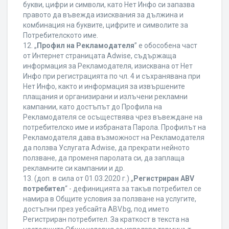
букви, цифри и символи, като Нет Инфо си запазва
правото да въвежда изисквания за дължина и
комбинация на буквите, цифрите и символите за
Потребителското име.
12. „
Профил на Рекламодателя
” е обособена част
от Интернет страницата Adwise, съдържаща
информация за Рекламодателя, изисквана от Нет
Инфо при регистрацията по чл. 4 и съхранявана при
Нет Инфо, както и информация за извършените
плащания и организирани и излъчени рекламни
кампании, като достъпът до Профила на
Рекламодателя се осъществява чрез въвеждане на
потребителско име и избраната Парола. Профилът на
Рекламодателя дава възможност на Рекламодателя
да ползва Услугата Adwise, да прекрати нейното
ползване, да променя паролата си, да заплаща
рекламните си кампании и др.
13. (доп. в сила от 01.03.2020 г.) „
Регистриран ABV
потребител
“ - дефиницията за такъв потребител се
намира в Общите условия за ползване на услугите,
достъпни през уебсайта ABV.bg, под името
Регистриран потребител. За краткост в текста на