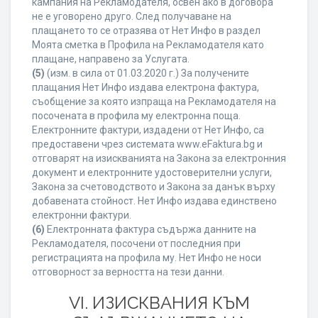
кампания на Рекламодателя, освен ако в договора
не е уговорено друго. След получаване на
плащането то се отразява от Нет Инфо в раздел
Моята сметка в Профила на Рекламодателя като
плащане, направено за Услугата.
(5)
(изм. в сила от 01.03.2020 г.) За получените
плащания Нет Инфо издава електрона фактура,
съобщение за която изпраща на Рекламодателя на
посочената в профила му електронна поща.
Електронните фактури, издадени от Нет Инфо, са
предоставени чрез системата www.eFaktura.bg и
отговарят на изискванията на Закона за електронния
документ и електронните удостоверителни услуги,
Закона за счетоводството и Закона за данък върху
добавената стойност. Нет Инфо издава единствено
електронни фактури.
(6)
Електронната фактура съдържа данните на
Рекламодателя, посочени от последния при
регистрацията на профила му. Нет Инфо не носи
отговорност за верността на тези данни.
VI. ИЗИСКВАНИЯ КЪМ