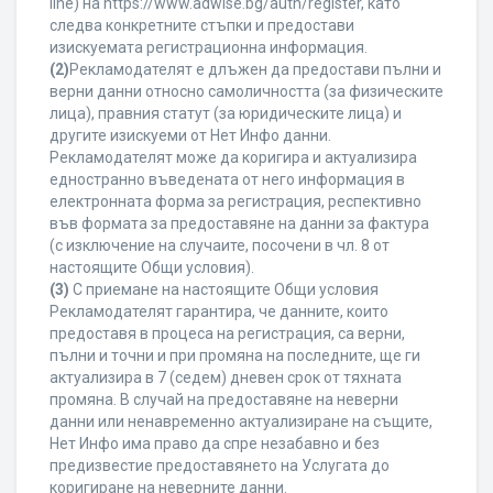
line) на https://www.adwise.bg/auth/register, като
следва конкретните стъпки и предостави
изискуемата регистрационна информация.
(2)
Рекламодателят е длъжен да предостави пълни и
верни данни относно самоличността (за физическите
лица), правния статут (за юридическите лица) и
другите изискуеми от Нет Инфо данни.
Рекламодателят може да коригира и актуализира
едностранно въведената от него информация в
електронната форма за регистрация, респективно
във формата за предоставяне на данни за фактура
(с изключение на случаите, посочени в чл. 8 от
настоящите Общи условия).
(3)
С приемане на настоящите Общи условия
Рекламодателят гарантира, че данните, които
предоставя в процеса на регистрация, са верни,
пълни и точни и при промяна на последните, ще ги
актуализира в 7 (седем) дневен срок от тяхната
промяна. В случай на предоставяне на неверни
данни или ненавременно актуализиране на същите,
Нет Инфо има право да спре незабавно и без
предизвестие предоставянето на Услугата до
коригиране на неверните данни.