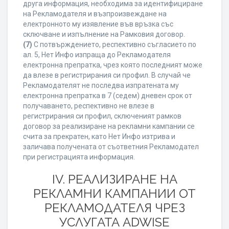
друга информация, необходима за идентифициране
на Рекламодателя и възпроизвеждане на
електронното му изявление във връзка със
сключване и изпълнение на Рамковия договор.
(7)
С потвърждението, респективно съгласието по
ал. 5, Нет Инфо изпраща до Рекламодателя
електронна препратка, чрез която последният може
да влезе в регистрирания си профил. В случай че
Рекламодателят не последва изпратената му
електронна препратка в 7 (седем) дневен срок от
получаването, респективно не влезе в
регистрирания си профил, сключеният рамков
договор за реализиране на рекламни кампании се
счита за прекратен, като Нет Инфо изтрива и
заличава получената от съответния Рекламодател
при регистрацията информация.
IV. РЕАЛИЗИРАНЕ НА
РЕКЛАМНИ КАМПАНИИ ОТ
РЕКЛАМОДАТЕЛЯ ЧРЕЗ
УСЛУГАТА ADWISE