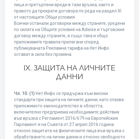
лица и претърпени вреди в тази връзка, както и
правото да прекрати договора по реда на раздел XI
от настоящите Общи условия.
Всички останали договорки между страните, уредени
по силата на Общите условия на Adwise и търговския
договор между страните, а също така и общо
приложимите правила прилагани според
публикуваната Рекламна тарифа на Нет Инфо
остават в сила без промяна.
IХ. ЗАЩИТА НА ЛИЧНИТЕ
ДАННИ
Чл. 10.
(1)
Нет Инфо се придържа към високи
стандарти при защита на личните данни, като спазва
приложимото законодателство в областта,
включително предприема необходимите действия
във връзка с Регламент 2016/679 на Европейския
Парламент и на Съвета от 27 април 2016 година
относно защитата на физическите лица във връзка с
обработването на лични данни и относно свободното