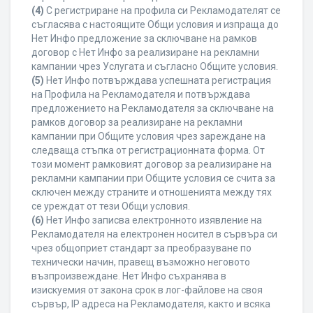
(4)
С регистриране на профила си Рекламодателят се
съгласява с настоящите Общи условия и изпраща до
Нет Инфо предложение за сключване на рамков
договор с Нет Инфо за реализиране на рекламни
кампании чрез Услугата и съгласно Общите условия.
(5)
Нет Инфо потвърждава успешната регистрация
на Профила на Рекламодателя и потвърждава
предложението на Рекламодателя за сключване на
рамков договор за реализиране на рекламни
кампании при Общите условия чрез зареждане на
следваща стъпка от регистрационната форма. От
този момент рамковият договор за реализиране на
рекламни кампании при Общите условия се счита за
сключен между страните и отношенията между тях
се уреждат от тези Общи условия.
(6)
Нет Инфо записва електронното изявление на
Рекламодателя на електронен носител в сървъра си
чрез общоприет стандарт за преобразуване по
технически начин, правещ възможно неговото
възпроизвеждане. Нет Инфо съхранява в
изискуемия от закона срок в лог-файлове на своя
сървър, IP адреса на Рекламодателя, както и всяка