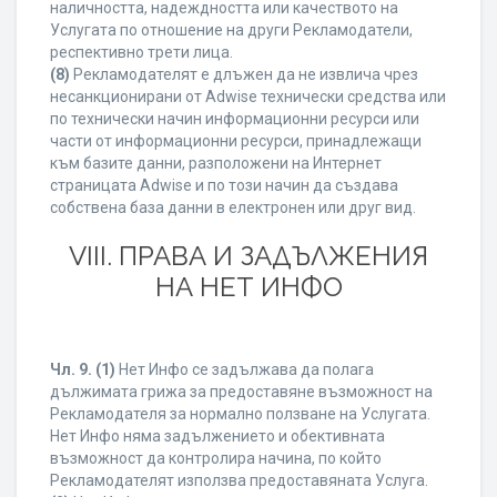
наличността, надеждността или качеството на
Услугата по отношение на други Рекламодатели,
респективно трети лица.
(8)
Рекламодателят е длъжен да не извлича чрез
несанкционирани от Adwise технически средства или
по технически начин информационни ресурси или
части от информационни ресурси, принадлежащи
към базите данни, разположени на Интернет
страницата Adwise и по този начин да създава
собствена база данни в електронен или друг вид.
VIII. ПРАВА И ЗАДЪЛЖЕНИЯ
НА НЕТ ИНФО
Чл. 9.
(1)
Нет Инфо се задължава да полага
дължимата грижа за предоставяне възможност на
Рекламодателя за нормално ползване на Услугата.
Нет Инфо няма задължението и обективната
възможност да контролира начина, по който
Рекламодателят използва предоставяната Услуга.