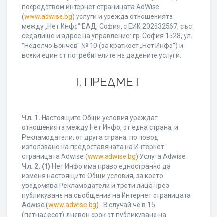
посредством интернет страницата AdWise
(
www.adwise.bg
) услуги и урежда отношенията
между „Нет Инфо“ ЕАД, София, с ЕИК 202632567, със
седалище и адрес на управление: гр. София 1528, ул.
"Неделчо Бончев" № 10 (за краткост „Нет Инфо“) и
всеки един от потребителите на дадените услуги.
І. ПРЕДМЕТ
Чл. 1.
Настоящите Общи условия уреждат
отношенията между Нет Инфо, от една страна, и
Рекламодатели, от друга страна, по повод
използване на предоставяната на Интернет
страницата Adwise (
www.adwise.bg
) Услуга Adwise.
Чл. 2.
(1)
Нет Инфо има право едностранно да
изменя настоящите Общи условия, за което
уведомява Рекламодатели и трети лица чрез
публикуване на съобщение на Интернет страницата
Adwise (
www.adwise.bg
) . В случай че в 15
(петнадесет) дневен срок от публикуване на