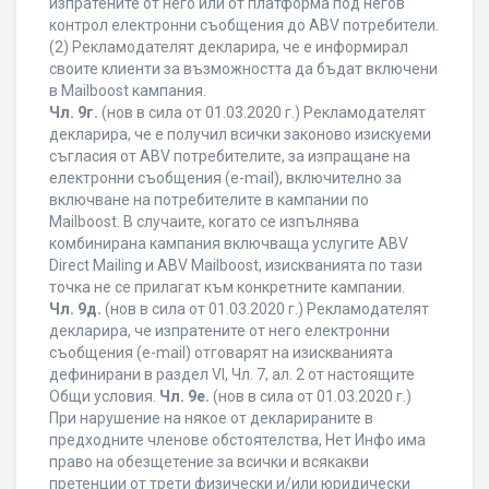
изпратените от него или от платформа под негов
контрол електронни съобщения до ABV потребители.
(2) Рекламодателят декларира, че е информирал
своите клиенти за възможността да бъдат включени
в Mailboost кампания.
Чл. 9г.
(нов в сила от 01.03.2020 г.) Рекламодателят
декларира, че е получил всички законово изискуеми
съгласия от ABV потребителите, за изпращане на
електронни съобщения (e-mail), включително за
включване на потребителите в кампании по
Mailboost. В случаите, когато се изпълнява
комбинирана кампания включваща услугите ABV
Direct Mailing и ABV Mailboost, изискванията по тази
точка не се прилагат към конкретните кампании.
Чл. 9д.
(нов в сила от 01.03.2020 г.) Рекламодателят
декларира, че изпратените от него електронни
съобщения (e-mail) отговарят на изискванията
дефинирани в раздел VI, Чл. 7, ал. 2 от настоящите
Общи условия.
Чл. 9е.
(нов в сила от 01.03.2020 г.)
При нарушение на някое от декларираните в
предходните членове обстоятелства, Нет Инфо има
право на обезщетение за всички и всякакви
претенции от трети физически и/или юридически