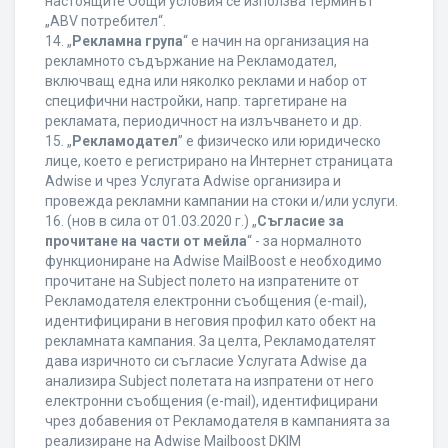
настоящите Общи условия се използва терминът
„ABV потребител“.
14. „
Рекламна група
“ е начин на организация на
рекламното съдържание на Рекламодател,
включващ една или няколко реклами и набор от
специфични настройки, напр. таргетиране на
рекламата, периодичност на излъчването и др.
15. „
Рекламодател
” е физическо или юридическо
лице, което е регистрирано на Интернет страницата
Adwise и чрез Услугата Adwise организира и
провежда рекламни кампании на стоки и/или услуги.
16. (нов в сила от 01.03.2020 г.) „
Съгласие за
прочитане на части от мейла
“ - за нормалното
функциониране на Adwise MailBoost е необходимо
прочитане на Subject полето на изпратените от
Рекламодателя електронни съобщения (e-mail),
идентифицирани в неговия профил като обект на
рекламната кампания. За целта, Рекламодателят
дава изричното си съгласие Услугата Adwise да
анализира Subject полетата на изпратени от него
електронни съобщения (e-mail), идентифицирани
чрез добавения от Рекламодателя в кампанията за
реализиране на Adwise Mailboost DKIM