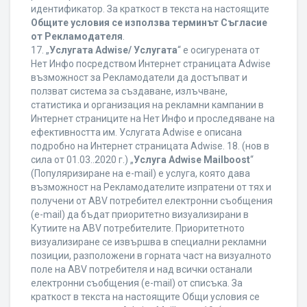
идентификатор. За краткост в текста на настоящите
Общите условия се използва терминът Съгласие
от Рекламодателя
.
17. „
Услугата Adwise/ Услугата
“ е осигурената от
Нет Инфо посредством Интернет страницата Adwise
възможност за Рекламодатели да достъпват и
ползват система за създаване, излъчване,
статистика и организация на рекламни кампании в
Интернет страниците на Нет Инфо и проследяване на
ефективността им. Услугата Adwise е описана
подробно на Интернет страницата Adwise. 18. (нов в
сила от 01.03..2020 г.) „
Услуга Adwise Mailboost
“
(Популяризиране на e-mail) е услуга, която дава
възможност на Рекламодателите изпратени от тях и
получени от ABV потребител електронни съобщения
(e-mail) да бъдат приоритетно визуализирани в
Кутиите на ABV потребителите. Приоритетното
визуализиране се извършва в специални рекламни
позиции, разположени в горната част на визуалното
поле на ABV потребителя и над всички останали
електронни съобщения (e-mail) от списъка. За
краткост в текста на настоящите Общи условия се