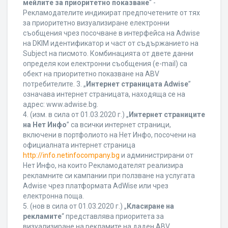
мейлите за приоритетно показване
“ -
Рекламодателите индикират предпочетените от тях
за приоритетно визуализиране електронни
съобщения чрез посочване в интерфейса на Adwise
на DKIM идентификатор и част от съдържанието на
Subject на писмото. Комбинацията от двете данни
определя кои електронни съобщения (e-mail) са
обект на приоритетно показване на ABV
потребителите. 3. „
Интернет страницата Adwise
”
означава интернет страницата, находяща се на
адрес: www.adwise.bg.
4. (изм. в сила от 01.03.2020 г.) „
Интернет страниците
на Нет Инфо
” са всички интернет страници,
включени в портфолиото на Нет Инфо, посочени на
официалната интернет страница
http://info.netinfocompany.bg
и администрирани от
Нет Инфо, на които Рекламодателят реализира
рекламните си кампании при ползване на услугата
Adwise чрез платформата AdWise или чрез
електронна поща.
5. (нов в сила от 01.03.2020 г.) „
Класиране на
рекламите
“ представлява приоритета за
визуализиране на рекламите на даден ABV