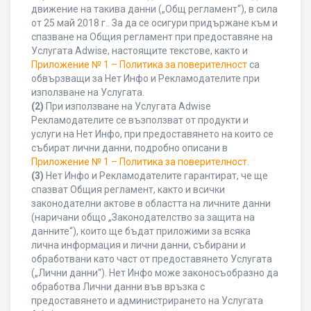
движение на такива данни („Общ регламент“), в сила
от 25 май 2018 г.. За да се осигури придържане към и
спазване на Общия регламент при предоставяне на
Услугата Adwise, настоящите текстове, както и
Приложение № 1 – Политика за поверителност
са
обвързващи за Нет Инфо и Рекламодателите при
използване на Услугата.
(2)
При използване на Услугата Adwise
Рекламодателите се възползват от продукти и
услуги на Нет Инфо, при предоставянето на които се
събират лични данни, подробно описани в
Приложение № 1 – Политика за поверителност
.
(3)
Нет Инфо и Рекламодателите гарантират, че ще
спазват Общия регламент, както и всички
законодателни актове в областта на личните данни
(наричани общо „Законодателство за защита на
данните“), които ще бъдат приложими за всяка
лична информация и лични данни, събирани и
обработвани като част от предоставянето Услугата
(„Лични данни“). Нет Инфо може законосъобразно да
обработва Лични данни във връзка с
предоставянето и администрирането на Услугата