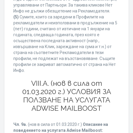
управлявани от Партньори. За такива кликове Нет
Инфо не дължи обезщетение на Рекламодателя.
(5)
Сумите, които са заредени в Профилите на
рекламодатели и неизползвани в продължение на 5
(пет) години, считано от изтичане на 1 януари на
годината, следваща годината, през която е
осъществена последната активност (напр.,
извършване на Клик, зареждане на сума и т.н.) от
страна на съответните Рекламодатели в тези
профили, не подлежат на възстановяване. Същите
профили се закриват автоматично от страна на Нет
Инфо.
VIII.A. (нов в сила от
01.03.2020 г.) УСЛОВИЯ ЗА
ПОЛЗВАНЕ НА УСЛУГАТА
ADWISE MAILBOOST
Чл. 9а.
(нов в сила от 01.03.2020 г.)
Описание на
поведението на услугата Adwise Mailboost: