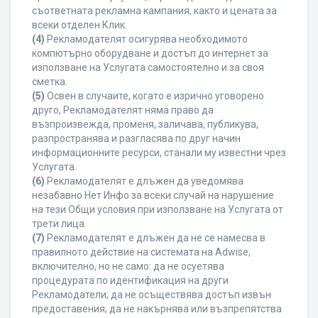
съответната рекламна кампания, както и цената за
всеки отделен Клик.
(4)
Рекламодателят осигурява необходимото
компютърно оборудване и достъп до интернет за
използване на Услугата самостоятелно и за своя
сметка.
(5)
Освен в случаите, когато е изрично уговорено
друго, Рекламодателят няма право да
възпроизвежда, променя, заличава, публикува,
разпространява и разгласява по друг начин
информационните ресурси, станали му известни чрез
Услугата.
(6)
Рекламодателят е длъжен да уведомява
незабавно Нет Инфо за всеки случай на нарушение
на тези Общи условия при използване на Услугата от
трети лица.
(7)
Рекламодателят е длъжен да не се намесва в
правилното действие на системата на Adwise,
включително, но не само: да не осуетява
процедурата по идентификация на други
Рекламодатели; да не осъществява достъп извън
предоставения; да не накърнява или възпрепятства