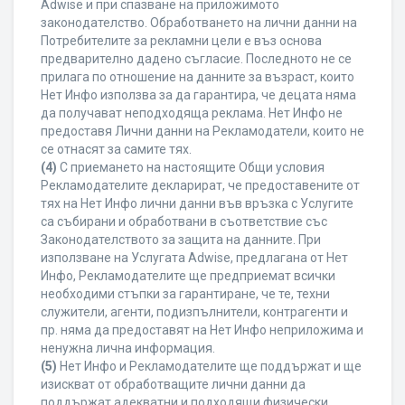
Adwise и при спазване на приложимото
законодателство. Обработването на лични данни на
Потребителите за рекламни цели е въз основа
предварително дадено съгласие. Последното не се
прилага по отношение на данните за възраст, които
Нет Инфо използва за да гарантира, че децата няма
да получават неподходяща реклама. Нет Инфо не
предоставя Лични данни на Рекламодатели, които не
се отнасят за самите тях.
(4)
С приемането на настоящите Общи условия
Рекламодателите декларират, че предоставените от
тях на Нет Инфо лични данни във връзка с Услугите
са събирани и обработвани в съответствие със
Законодателството за защита на данните. При
използване на Услугата Adwise, предлагана от Нет
Инфо, Рекламодателите ще предприемат всички
необходими стъпки за гарантиране, че те, техни
служители, агенти, подизпълнители, контрагенти и
пр. няма да предоставят на Нет Инфо неприложима и
ненужна лична информация.
(5)
Нет Инфо и Рекламодателите ще поддържат и ще
изискват от обработващите лични данни да
поддържат адекватни и подходящи физически,