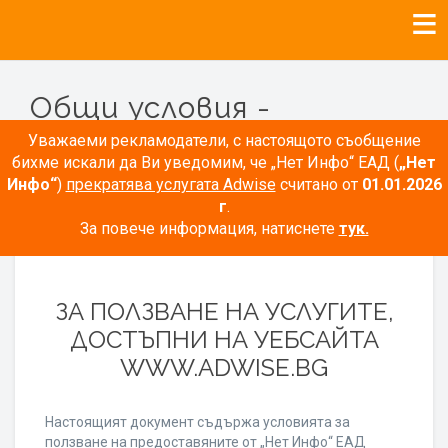
Общи условия -
Рекламодатели
Уважаеми рекламодатели, с настоящото съобщение
бихме искали да Ви уведомим, че „Нет Инфо“ ЕАД (
„Нет
Инфо“
)
прекратява услугата Adwise
считано от
01.01.2026
г
.
За повече информация, натиснете
тук.
ОБЩИ УСЛОВИЯ
ЗА ПОЛЗВАНЕ НА УСЛУГИТЕ,
ДОСТЪПНИ НА УЕБСАЙТА
WWW.ADWISE.BG
Настоящият документ съдържа условията за
ползване на предоставяните от „Нет Инфо“ ЕАД