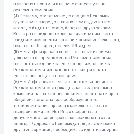
включена в нова или във вече съществуваща
рекламна кампания.
(4)
Рекламодателят може да създава Рекламни
групи, които според рекламното си съдържание
могат да бъдат текстова, банерна, друга реклама.
Всяка разновидност включва един или няколко от
следните компоненти: заглавие, описание (текстово),
показван URL адрес, целеви URL адрес.
(5)
Нет Инфо изразява своето съгласие и приема
условията по предложената Рекламна кампания
чрез потвърждение на електронно изявление на
Рекламодателя, изпратено по регистрираната
електронна поща на последния.
(6)
Нет Инфо записва електронното изявление на
Рекламодателя, съдържащо заявка за рекламна
кампания, на електронен носител в сървъра си чрез
общоприет стандарт за преобразуване по
технически начин, правещ възможно неговото
възпроизвеждане. Нет Инфо съхранява в
допустимия законен срок в лог-файлове на своя
сървър IP адреса на Рекламодателя, както и всяка
друга информация, необходима за идентифициране