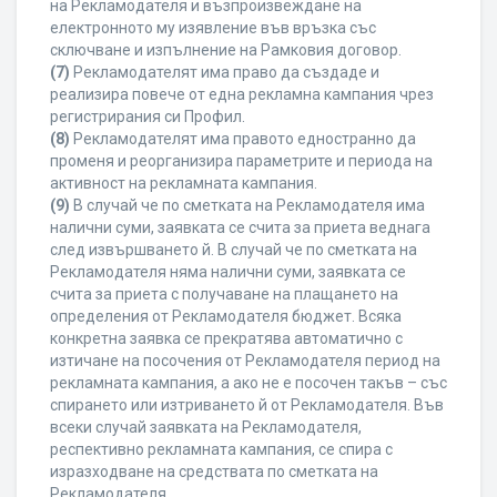
на Рекламодателя и възпроизвеждане на
електронното му изявление във връзка със
сключване и изпълнение на Рамковия договор.
(7)
Рекламодателят има право да създаде и
реализира повече от една рекламна кампания чрез
регистрирания си Профил.
(8)
Рекламодателят има правото едностранно да
променя и реорганизира параметрите и периода на
активност на рекламната кампания.
(9)
В случай че по сметката на Рекламодателя има
налични суми, заявката се счита за приета веднага
след извършването й. В случай че по сметката на
Рекламодателя няма налични суми, заявката се
счита за приета с получаване на плащането на
определения от Рекламодателя бюджет. Всяка
конкретна заявка се прекратява автоматично с
изтичане на посочения от Рекламодателя период на
рекламната кампания, а ако не е посочен такъв – със
спирането или изтриването й от Рекламодателя. Във
всеки случай заявката на Рекламодателя,
респективно рекламната кампания, се спира с
изразходване на средствата по сметката на
Рекламодателя.