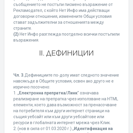
съобщението не постъпи писмено възражение от
Рекламодател, с който Нет Инфо има действащи
договорни отношения, изменените Общи условия
стават задължителни за отношенията между
страните.
(2)
Нет Инфо разглежда поотделно всички постъпили
възражения.
ІІ. ДЕФИНИЦИИ
Чл. 3.
Дефинициите по-долу имат следното значение
навсякъде в Общите условия, освен ако друго не е
изрично посочено:
1. „
Електронна препратка/Линк
” означава
реализиране на препратка чрез използване на HTML
елементи, което дава възможност за пренасочване
на потребителя към други интернет страници на
същия уебсайт или към други уебсайтове или
ресурси в глобалната интернет мрежа чрез Клик.
2. (нов в сила от 01.03.2020 г.) „
Идентификация на