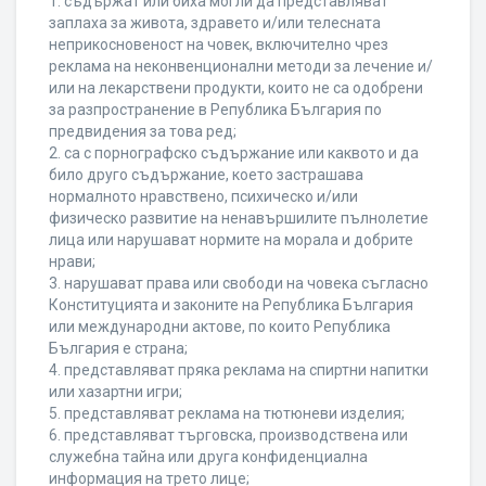
1. съдържат или биха могли да представляват
заплаха за живота, здравето и/или телесната
неприкосновеност на човек, включително чрез
реклама на неконвенционални методи за лечение и/
или на лекарствени продукти, които не са одобрени
за разпространение в Република България по
предвидения за това ред;
2. са с порнографско съдържание или каквото и да
било друго съдържание, което застрашава
нормалното нравствено, психическо и/или
физическо развитие на ненавършилите пълнолетие
лица или нарушават нормите на морала и добрите
нрави;
3. нарушават права или свободи на човека съгласно
Конституцията и законите на Република България
или международни актове, по които Република
България е страна;
4. представляват пряка реклама на спиртни напитки
или хазартни игри;
5. представляват реклама на тютюневи изделия;
6. представляват търговска, производствена или
служебна тайна или друга конфиденциална
информация на трето лице;