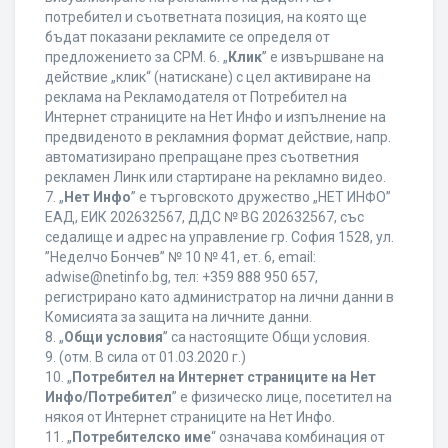
потребител и съответната позиция, на която ще
бъдат показани рекламите се определя от
предложението за CPM. 6. „
Клик
” е извършване на
действие „клик“ (натискане) с цел активиране на
реклама на Рекламодателя от Потребител на
Интернет страниците на Нет Инфо и изпълнение на
предвиденото в рекламния формат действие, напр.
автоматизирано препращане през съответния
рекламен Линк или стартиране на рекламно видео.
7. „
Нет Инфо
” е търговското дружество „НЕТ ИНФО”
ЕАД, ЕИК 202632567, ДДС № BG 202632567, със
седалище и адрес на управление гр. София 1528, ул.
”Неделчо Бончев” № 10 № 41, ет. 6, еmail:
adwise@netinfo.bg, тел: +359 888 950 657,
регистрирано като администратор на лични данни в
Комисията за защита на личните данни.
8. „
Общи условия
” са настоящите Общи условия.
9. (отм. В сила от 01.03.2020 г.)
10. „
Потребител на Интернет страниците на Нет
Инфо/Потребител
” е физическо лице, посетител на
някоя от Интернет страниците на Нет Инфо.
11. „
Потребителско име
“ означава комбинация от