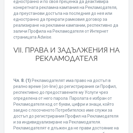
едностранно и по своя преценка да деактивира
конкретната рекламна кампания на Рекламодателя,
да преустанови достъпа на последния до нея или
едностранно да прекрати рамковия договор за
реализиране на рекламни кампании, респективно да
заличи Профила на Рекламодателя от Интернет
страницата Adwise.
VII. ПРАВА И ЗАДЪЛЖЕНИЯ НА
РЕКЛАМОДАТЕЛЯ
Чл. 8.
(1)
Рекламодателят има право на достъп в
реално време (on-line) до регистрирания си Профил,
респективно до предоставените му Услуги чрез
определена от него парола. Паролата е избран от
Рекламодателя код от букви, цифри и знаци, който
заедно с посоченото Потребителско име служи за
достъп до регистрирания Профил на Рекламодателя
и за индивидуализиране на Рекламодателя.
Рекламодателят е длъжен да не прави достояние на