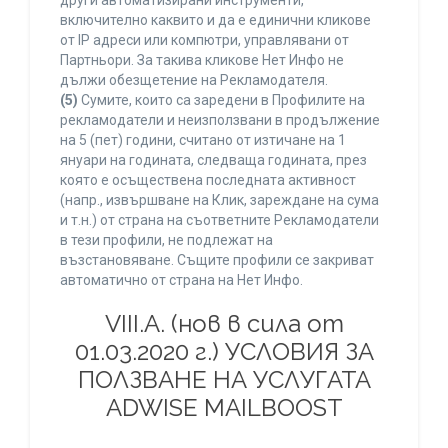
други автоматизирани инструменти,
включително каквито и да е единични кликове
от IP адреси или компютри, управлявани от
Партньори. За такива кликове Нет Инфо не
дължи обезщетение на Рекламодателя.
(5)
Сумите, които са заредени в Профилите на
рекламодатели и неизползвани в продължение
на 5 (пет) години, считано от изтичане на 1
януари на годината, следваща годината, през
която е осъществена последната активност
(напр., извършване на Клик, зареждане на сума
и т.н.) от страна на съответните Рекламодатели
в тези профили, не подлежат на
възстановяване. Същите профили се закриват
автоматично от страна на Нет Инфо.
VIII.A. (нов в сила от
01.03.2020 г.) УСЛОВИЯ ЗА
ПОЛЗВАНЕ НА УСЛУГАТА
ADWISE MAILBOOST