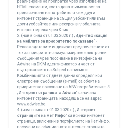
реализиране на препратка чрез използване на
HTML елементи, което дава възможност за
пренасочване на потребителя към други
интернет страници на същия уебсайт или към
други уебсайтове или ресурси в глобалната
интернет мрежа чрез Клик.
2. (нов в сила от 01.03.2020 г.) „
Идентификация
на мейлите за приоритетно показване
“ -
Рекламодателите индикират предпочетените от
тях за приоритетно визуализиране електронни
съобщения чрез посочване в интерфейса на
Adwise на DKIM идентификатор и част от
съдържанието на Subject на писмото.
Комбинацията от двете данни определя кои
електронни съобщения (e-mail) са обект на
приоритетно показване на ABV потребителите. 3.
„
Интернет страницата Adwise
” означава
интернет страницата, находяща се на адрес:
www.adwise.bg.
4. (изм. в сила от 01.03.2020 г.) „
Интернет
страниците на Нет Инфо
” са всички интернет
страници, включени в портфолиото на Нет Инфо,
посочени на официалната интернет страница