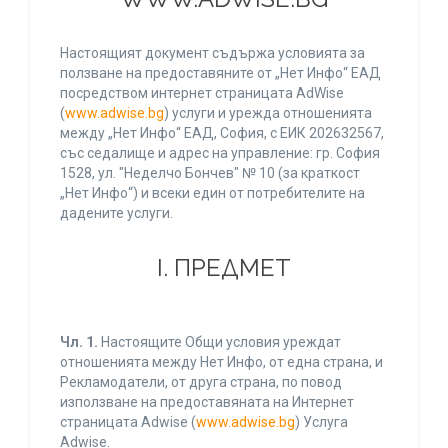
Настоящият документ съдържа условията за
ползване на предоставяните от „Нет Инфо“ ЕАД
посредством интернет страницата AdWise
(
www.adwise.bg
) услуги и урежда отношенията
между „Нет Инфо“ ЕАД, София, с ЕИК 202632567,
със седалище и адрес на управление: гр. София
1528, ул. "Неделчо Бончев" № 10 (за краткост
„Нет Инфо“) и всеки един от потребителите на
дадените услуги.
І. ПРЕДМЕТ
Чл. 1.
Настоящите Общи условия уреждат
отношенията между Нет Инфо, от една страна, и
Рекламодатели, от друга страна, по повод
използване на предоставяната на Интернет
страницата Adwise (
www.adwise.bg
) Услуга
Adwise.