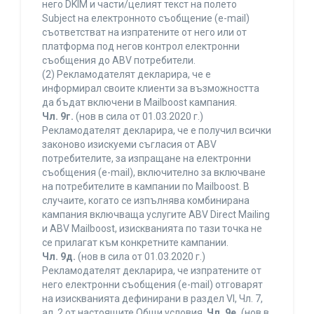
него DKIM и части/целият текст на полето
Subject на електронното съобщение (e-mail)
съответстват на изпратените от него или от
платформа под негов контрол електронни
съобщения до ABV потребители.
(2) Рекламодателят декларира, че е
информирал своите клиенти за възможността
да бъдат включени в Mailboost кампания.
Чл. 9г.
(нов в сила от 01.03.2020 г.)
Рекламодателят декларира, че е получил всички
законово изискуеми съгласия от ABV
потребителите, за изпращане на електронни
съобщения (e-mail), включително за включване
на потребителите в кампании по Mailboost. В
случаите, когато се изпълнява комбинирана
кампания включваща услугите ABV Direct Mailing
и ABV Mailboost, изискванията по тази точка не
се прилагат към конкретните кампании.
Чл. 9д.
(нов в сила от 01.03.2020 г.)
Рекламодателят декларира, че изпратените от
него електронни съобщения (e-mail) отговарят
на изискванията дефинирани в раздел VI, Чл. 7,
ал. 2 от настоящите Общи условия.
Чл. 9е.
(нов в