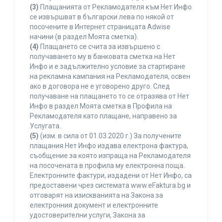
(3)
Плащанията от Рекламодателя към Нет Инфо
се извършват в български лева по някой от
посочените в Интернет страницата Adwise
начини (в раздел Моята сметка).
(4)
Плащането се счита за извършено с
получаването му в банковата сметка на Нет
Инфо и е задължително условие за стартиране
на рекламна кампания на Рекламодателя, освен
ако в договора не е уговорено друго. След
получаване на плащането то се отразява от Нет
Инфо в раздел Моята сметка в Профила на
Рекламодателя като плащане, направено за
Услугата.
(5)
(изм. в сила от 01.03.2020 г.) За получените
плащания Нет Инфо издава електрона фактура,
съобщение за която изпраща на Рекламодателя
на посочената в профила му електронна поща.
Електронните фактури, издадени от Нет Инфо, са
предоставени чрез системата www.eFaktura.bg и
отговарят на изискванията на Закона за
електронния документ и електронните
удостоверителни услуги, Закона за