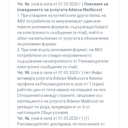
Чл. 9а.
(нов в сила от 01.03.2020 г.)
Описание на
поведението на услугата Adwise Mailboost:
1. При отваряне на кутията или друга папка, на
ABV потребителя се визуализират един или
повече рекламни формати, съдържащи Subject
на електронното съобщение (e-mail), който е
обект на изпълнение от услугата и обозначение
за рекламен формат.
2. При клик върху рекламния формат, на ABV
потребителя се отваря непромененото
съдържание на изпратеното от Рекламодателя
електронно съобщение (e-mail).
Чл. 9б.
(нов в сила от 01.03.2020 г.) Нет Инфо
активира услугата Adwise Mailboost в Adwise
профила на Рекламодателя в срок от 1 (един)
работен ден от получаване на плащане за нея.
Отношенията между страните, свързани със
заплащането на услугата Adwise Mailboost се
уреждат по реда, предвиден в чл. 6 от
настоящите Общи условия.
Чл. 9в.
(нов в сила от 01.03.2020 г.) (1)
Рекламодателят декларира, че посочените от