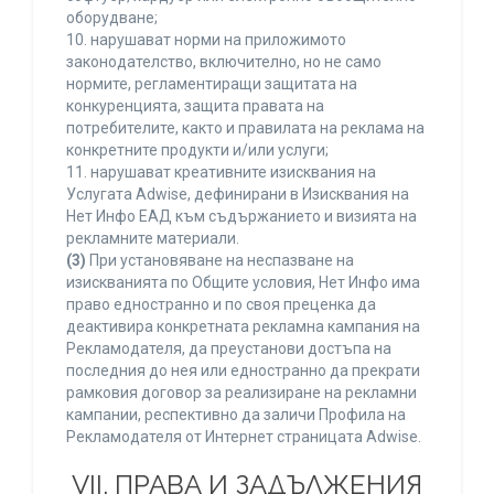
оборудване;
10. нарушават норми на приложимото
законодателство, включително, но не само
нормите, регламентиращи защитата на
конкуренцията, защита правата на
потребителите, както и правилата на реклама на
конкретните продукти и/или услуги;
11. нарушават креативните изисквания на
Услугата Adwise, дефинирани в Изисквания на
Нет Инфо ЕАД към съдържанието и визията на
рекламните материали.
(3)
При установяване на неспазване на
изискванията по Общите условия, Нет Инфо има
право едностранно и по своя преценка да
деактивира конкретната рекламна кампания на
Рекламодателя, да преустанови достъпа на
последния до нея или едностранно да прекрати
рамковия договор за реализиране на рекламни
кампании, респективно да заличи Профила на
Рекламодателя от Интернет страницата Adwise.
VII. ПРАВА И ЗАДЪЛЖЕНИЯ