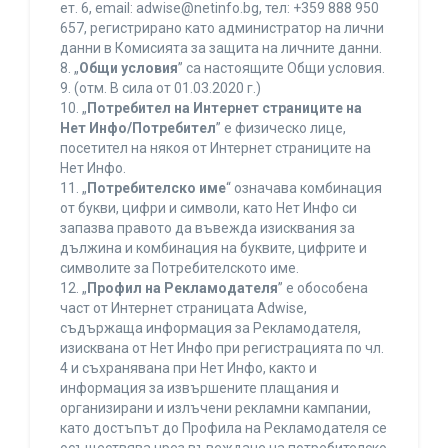
ет. 6, еmail: adwise@netinfo.bg, тел: +359 888 950
657, регистрирано като администратор на лични
данни в Комисията за защита на личните данни.
8. „
Общи условия
” са настоящите Общи условия.
9. (отм. В сила от 01.03.2020 г.)
10. „
Потребител на Интернет страниците на
Нет Инфо/Потребител
” е физическо лице,
посетител на някоя от Интернет страниците на
Нет Инфо.
11. „
Потребителско име
“ означава комбинация
от букви, цифри и символи, като Нет Инфо си
запазва правото да въвежда изисквания за
дължина и комбинация на буквите, цифрите и
символите за Потребителското име.
12. „
Профил на Рекламодателя
” е обособена
част от Интернет страницата Adwise,
съдържаща информация за Рекламодателя,
изисквана от Нет Инфо при регистрацията по чл.
4 и съхранявана при Нет Инфо, както и
информация за извършените плащания и
организирани и излъчени рекламни кампании,
като достъпът до Профила на Рекламодателя се