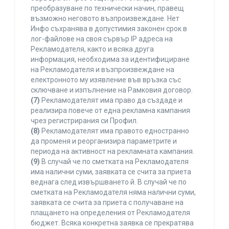
преобразуване по технически начин, правещ
възможно неговото възпроизвеждане. Нет
Инфо съхранява в допустимия законен срок в
лог-файлове на своя сървър IP адреса на
Рекламодателя, както и всяка друга
информация, необходима за идентифициране
на Рекламодателя и възпроизвеждане на
електронното му изявление във връзка със
сключване и изпълнение на Рамковия договор.
(7)
Рекламодателят има право да създаде и
реализира повече от една рекламна кампания
чрез регистрирания си Профил.
(8)
Рекламодателят има правото едностранно
да променя и реорганизира параметрите и
периода на активност на рекламната кампания.
(9)
В случай че по сметката на Рекламодателя
има налични суми, заявката се счита за приета
веднага след извършването й. В случай че по
сметката на Рекламодателя няма налични суми,
заявката се счита за приета с получаване на
плащането на определения от Рекламодателя
бюджет. Всяка конкретна заявка се прекратява