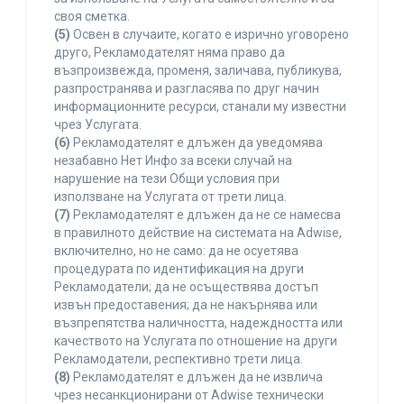
своя сметка.
(5)
Освен в случаите, когато е изрично уговорено
друго, Рекламодателят няма право да
възпроизвежда, променя, заличава, публикува,
разпространява и разгласява по друг начин
информационните ресурси, станали му известни
чрез Услугата.
(6)
Рекламодателят е длъжен да уведомява
незабавно Нет Инфо за всеки случай на
нарушение на тези Общи условия при
използване на Услугата от трети лица.
(7)
Рекламодателят е длъжен да не се намесва
в правилното действие на системата на Adwise,
включително, но не само: да не осуетява
процедурата по идентификация на други
Рекламодатели; да не осъществява достъп
извън предоставения; да не накърнява или
възпрепятства наличността, надеждността или
качеството на Услугата по отношение на други
Рекламодатели, респективно трети лица.
(8)
Рекламодателят е длъжен да не извлича
чрез несанкционирани от Adwise технически