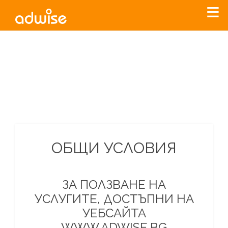
Уважаеми рекламодатели, с настоящото съобщение
бихме искали да Ви уведомим, че „Нет Инфо“ ЕАД (
„Нет
Инфо“
)
прекратява услугата Adwise
считано от
01.01.2026
г
.
За повече информация, натиснете
тук.
ОБЩИ УСЛОВИЯ
ЗА ПОЛЗВАНЕ НА
УСЛУГИТЕ, ДОСТЪПНИ НА
УЕБСАЙТА
WWW.ADWISE.BG