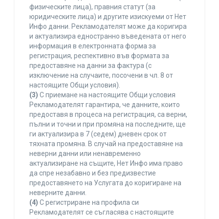
физическите лица), правния статут (за
юридическите лица) и другите изискуеми от Нет
Инфо данни. Рекламодателят може да коригира
и актуализира едностранно въведената от него
информация в електронната форма за
регистрация, респективно във формата за
предоставяне на данни за фактура (с
изключение на случаите, посочени в чл. 8 от
настоящите Общи условия).
(3)
С приемане на настоящите Общи условия
Рекламодателят гарантира, че данните, които
предоставя в процеса на регистрация, са верни,
пълни и точни и при промяна на последните, ще
ги актуализира в 7 (седем) дневен срок от
тяхната промяна. В случай на предоставяне на
неверни данни или ненавременно
актуализиране на същите, Нет Инфо има право
да спре незабавно и без предизвестие
предоставянето на Услугата до коригиране на
неверните данни.
(4)
С регистриране на профила си
Рекламодателят се съгласява с настоящите