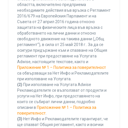
областта, включително предприема
необходимите действия във връзка с Регламент
2016/679 на Европейския Парламент и на
Съвета от 27 април 2016 година относно
защитата на физическите лица във връзка с
обработването на лични данни и относно
свободното движение на такива данни („Общ
регламент“), в сила от 25 май 2018 г.. За да се
осигури придържане към и спазване на Общия
регламент при предоставяне на Услугата
Adwise, настоящите текстове, както и
Приложение № 1 – Политика за поверителност
са обвързващи за Нет Инфо и Рекламодателите
при използване на Услугата.
(2)
При използване на Услугата Adwise
Рекламодателите се възползват от продукти и
услуги на Нет Инфо, при предоставянето на
които се събират лични данни, подробно
описани в
Приложение № 1 – Политика за
поверителност
.
(3)
Нет Инфо и Рекламодателите гарантират, че
ще спазват Общия регламент, както и всички