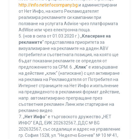
http://info.netinfocompany.bg
и администрирани
от Нет Инфо, на които Рекламодателят
реализира рекламните си кампании при
ползване на услугата Adwise чрез платформата
AdWise или чрез електронна поща.
5. (нов в сила от 01.03.2020 г.) „
Класиране на
рекламите
“ представлява приоритета за
визуализиране на рекламите на даден ABV
потребител и съответната позиция, на която ще
бъдат показани рекламите се определя от
предложението за CPM. 6. „
Клик
” е извършване
на действие „клик“ (натискане) с цел активиране
на реклама на Рекламодателя от Потребител на
Интернет страниците на Нет Инфо и изпълнение
на предвиденото в рекламния формат действие,
напр. автоматизирано препращане през
съответния рекламен Линк или стартиране на
рекламно видео.
7. „
Нет Инфо
” е търговското дружество „НЕТ
ИНФО” ЕАД, ЕИК 202632567, ДДС № BG
202632567, със седалище и адрес на управление
гр. София 1528, ул. ”Неделчо Бончев” № 10 № 41,