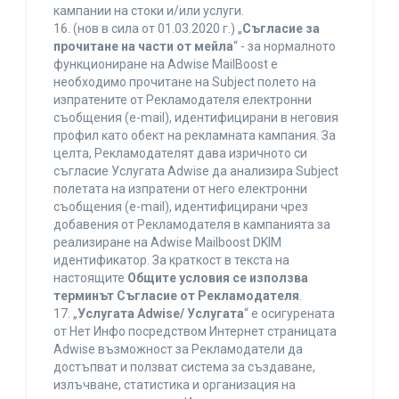
кампании на стоки и/или услуги.
16. (нов в сила от 01.03.2020 г.) „
Съгласие за
прочитане на части от мейла
“ - за нормалното
функциониране на Adwise MailBoost е
необходимо прочитане на Subject полето на
изпратените от Рекламодателя електронни
съобщения (e-mail), идентифицирани в неговия
профил като обект на рекламната кампания. За
целта, Рекламодателят дава изричното си
съгласие Услугата Adwise да анализира Subject
полетата на изпратени от него електронни
съобщения (e-mail), идентифицирани чрез
добавения от Рекламодателя в кампанията за
реализиране на Adwise Mailboost DKIM
идентификатор. За краткост в текста на
настоящите
Общите условия се използва
терминът Съгласие от Рекламодателя
.
17. „
Услугата Adwise/ Услугата
“ е осигурената
от Нет Инфо посредством Интернет страницата
Adwise възможност за Рекламодатели да
достъпват и ползват система за създаване,
излъчване, статистика и организация на