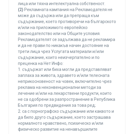
лица или тяхна интелектуална собственост.
(2)
Рекламната кампания на Рекламодателя не
може да съдържа или да препраща към
съдържание, което противоречи на българското
и/или на приложимото европейско
законодателство или на Общите условия.
Рекламодателят се задължава да не рекламира
и да не прави по никакъв начин достояние на
трети лица чрез Услугата материали и/или
съдържание, които неизчерпателно и по
преценка на Нет Инфо:
1. съдържат или биха могли да представляват
заплаха за живота, здравето и/или телесната
неприкосновеност на човек, включително чрез
реклама на неконвенционални методи за
лечение и/или на лекарствени продукти, които
не са одобрени за разпространение в Република
България по предвидения за това ред;
2. са с порнографско съдържание или каквото и
да било друго съдържание, което застрашава
нормалното нравствено, психическо и/или
физическо развитие на ненавършилите