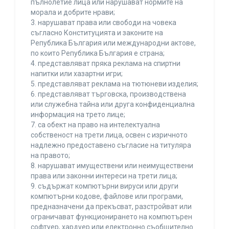
пълнолетие лица или нарушават нормите на
морала и добрите нрави;
3. нарушават права или свободи на човека
съгласно Конституцията и законите на
Република България или международни актове,
по които Република България е страна;
4. представляват пряка реклама на спиртни
напитки или хазартни игри;
5. представляват реклама на тютюневи изделия;
6. представляват търговска, производствена
или служебна тайна или друга конфиденциална
информация на трето лице;
7. са обект на право на интелектуална
собственост на трети лица, освен с изричното
надлежно предоставено съгласие на титуляра
на правото;
8. нарушават имуществени или неимуществени
права или законни интереси на трети лица;
9. съдържат компютърни вируси или други
компютърни кодове, файлове или програми,
предназначени да прекъсват, разстройват или
ограничават функционирането на компютърен
софтуер, хардуер или електронно съобщително