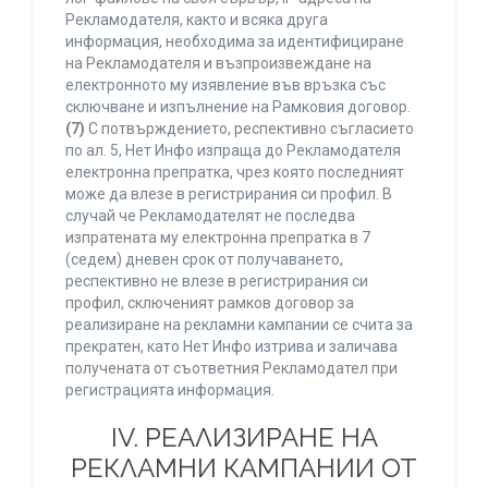
Рекламодателя, както и всяка друга
информация, необходима за идентифициране
на Рекламодателя и възпроизвеждане на
електронното му изявление във връзка със
сключване и изпълнение на Рамковия договор.
(7)
С потвърждението, респективно съгласието
по ал. 5, Нет Инфо изпраща до Рекламодателя
електронна препратка, чрез която последният
може да влезе в регистрирания си профил. В
случай че Рекламодателят не последва
изпратената му електронна препратка в 7
(седем) дневен срок от получаването,
респективно не влезе в регистрирания си
профил, сключеният рамков договор за
реализиране на рекламни кампании се счита за
прекратен, като Нет Инфо изтрива и заличава
получената от съответния Рекламодател при
регистрацията информация.
IV. РЕАЛИЗИРАНЕ НА
РЕКЛАМНИ КАМПАНИИ ОТ