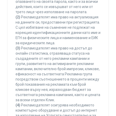
опазването на своята парола, както и за всички
действия, които се извършват от него или от
трето лице чрез използване на паролата.
(2)
Рекламодателят има право на актуализация
на данните си, предоставени при регистрацията.
С цел избягване на съмнение не подлежат на
корекция идентификационните данни като име и
ЕГН за физическите лица и наименование и ЕИК
за юридическите лица.
(3)
Рекламодателят има право на достъп до
онлайн статистика, отразяваща статуса на
създадените от него рекламни кампании и
групи, развитието на активираните рекламни
кампании, включително брой импресии, кликове,
ефикасност на съответната Рекламна група
посредством съотношението в проценти между
брой показвания на рекламата към брой
кликове върху нея, изразходван бюджет за
съответната рекламна кампания, както и цената
за всеки отделен Клик.
(4)
Рекламодателят осигурява необходимото
компютърно оборудване и достъп до интернет
за използване на Услугата самостоятелно и за