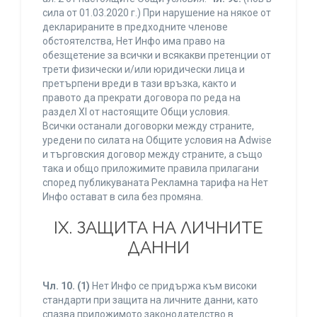
сила от 01.03.2020 г.) При нарушение на някое от
декларираните в предходните членове
обстоятелства, Нет Инфо има право на
обезщетение за всички и всякакви претенции от
трети физически и/или юридически лица и
претърпени вреди в тази връзка, както и
правото да прекрати договора по реда на
раздел XI от настоящите Общи условия.
Всички останали договорки между страните,
уредени по силата на Общите условия на Adwise
и търговския договор между страните, а също
така и общо приложимите правила прилагани
според публикуваната Рекламна тарифа на Нет
Инфо остават в сила без промяна.
IХ. ЗАЩИТА НА ЛИЧНИТЕ
ДАННИ
Чл. 10.
(1)
Нет Инфо се придържа към високи
стандарти при защита на личните данни, като
спазва приложимото законодателство в