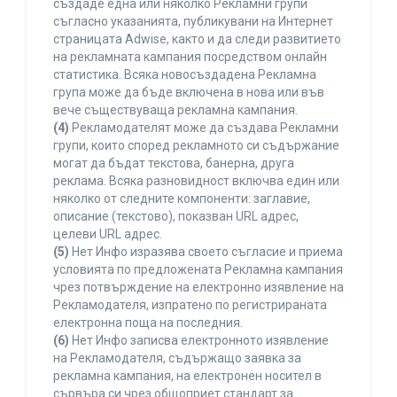
създаде една или няколко Рекламни групи
съгласно указанията, публикувани на Интернет
страницата Adwise, както и да следи развитието
на рекламната кампания посредством онлайн
статистика. Всяка новосъздадена Рекламна
група може да бъде включена в нова или във
вече съществуваща рекламна кампания.
(4)
Рекламодателят може да създава Рекламни
групи, които според рекламното си съдържание
могат да бъдат текстова, банерна, друга
реклама. Всяка разновидност включва един или
няколко от следните компоненти: заглавие,
описание (текстово), показван URL адрес,
целеви URL адрес.
(5)
Нет Инфо изразява своето съгласие и приема
условията по предложената Рекламна кампания
чрез потвърждение на електронно изявление на
Рекламодателя, изпратено по регистрираната
електронна поща на последния.
(6)
Нет Инфо записва електронното изявление
на Рекламодателя, съдържащо заявка за
рекламна кампания, на електронен носител в
сървъра си чрез общоприет стандарт за