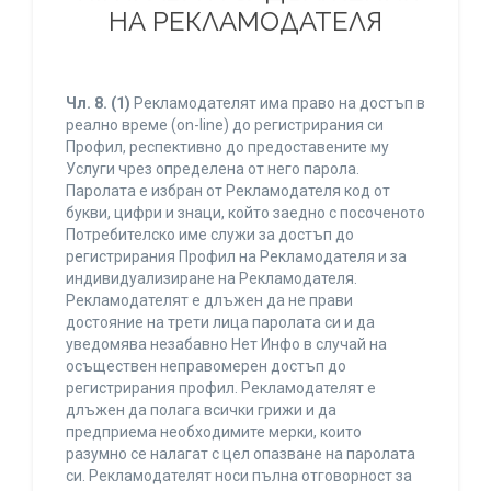
НА РЕКЛАМОДАТЕЛЯ
Чл. 8.
(1)
Рекламодателят има право на достъп в
реално време (on-line) до регистрирания си
Профил, респективно до предоставените му
Услуги чрез определена от него парола.
Паролата е избран от Рекламодателя код от
букви, цифри и знаци, който заедно с посоченото
Потребителско име служи за достъп до
регистрирания Профил на Рекламодателя и за
индивидуализиране на Рекламодателя.
Рекламодателят е длъжен да не прави
достояние на трети лица паролата си и да
уведомява незабавно Нет Инфо в случай на
осъществен неправомерен достъп до
регистрирания профил. Рекламодателят е
длъжен да полага всички грижи и да
предприема необходимите мерки, които
разумно се налагат с цел опазване на паролата
си. Рекламодателят носи пълна отговорност за