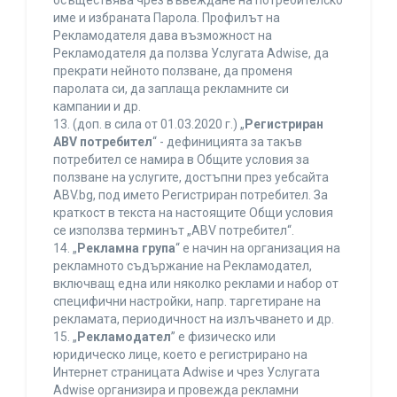
осъществява чрез въвеждане на потребителско
име и избраната Парола. Профилът на
Рекламодателя дава възможност на
Рекламодателя да ползва Услугата Adwise, да
прекрати нейното ползване, да променя
паролата си, да заплаща рекламните си
кампании и др.
13. (доп. в сила от 01.03.2020 г.) „
Регистриран
ABV потребител
“ - дефиницията за такъв
потребител се намира в Общите условия за
ползване на услугите, достъпни през уебсайта
ABV.bg, под името Регистриран потребител. За
краткост в текста на настоящите Общи условия
се използва терминът „ABV потребител“.
14. „
Рекламна група
“ е начин на организация на
рекламното съдържание на Рекламодател,
включващ една или няколко реклами и набор от
специфични настройки, напр. таргетиране на
рекламата, периодичност на излъчването и др.
15. „
Рекламодател
” е физическо или
юридическо лице, което е регистрирано на
Интернет страницата Adwise и чрез Услугата
Adwise организира и провежда рекламни