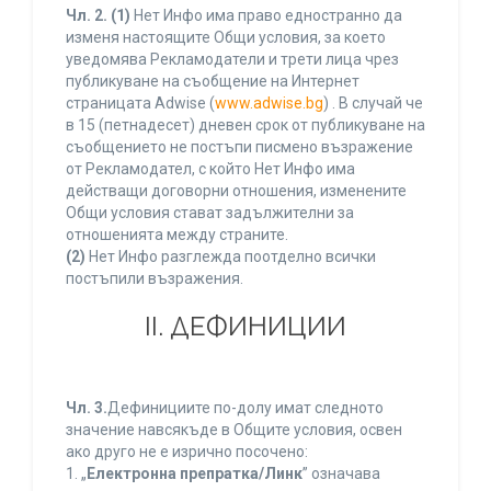
Чл. 2.
(1)
Нет Инфо има право едностранно да
изменя настоящите Общи условия, за което
уведомява Рекламодатели и трети лица чрез
публикуване на съобщение на Интернет
страницата Adwise (
www.adwise.bg
) . В случай че
в 15 (петнадесет) дневен срок от публикуване на
съобщението не постъпи писмено възражение
от Рекламодател, с който Нет Инфо има
действащи договорни отношения, изменените
Общи условия стават задължителни за
отношенията между страните.
(2)
Нет Инфо разглежда поотделно всички
постъпили възражения.
ІІ. ДЕФИНИЦИИ
Чл. 3.
Дефинициите по-долу имат следното
значение навсякъде в Общите условия, освен
ако друго не е изрично посочено:
1. „
Електронна препратка/Линк
” означава