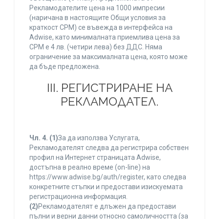
Рекламодателите цена на 1000 импресии
(наричана в настоящите Общи условия за
краткост CPM) се въвежда в интерфейса на
Adwise, като минималната приемлива цена за
CPM е 4 лв. (четири лева) без ДДС. Няма
ограничение за максималната цена, която може
да бъде предложена.
ІІІ. РЕГИСТРИРАНЕ НА
РЕКЛАМОДАТЕЛ.
Чл. 4.
(1)
За да използва Услугата,
Рекламодателят следва да регистрира собствен
профил на Интернет страницата Adwise,
достъпна в реално време (on-line) на
https://www.adwise.bg/auth/register, като следва
конкретните стъпки и предостави изискуемата
регистрационна информация.
(2)
Рекламодателят е длъжен да предостави
пълни и верни данни относно самоличността (за