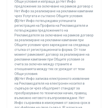
Общи условия и изпраща до Нет Инфо
предложение за сключване на рамков договор с
Нет Инфо за реализиране на рекламни кампании
чрез Услугата и съгласно Общите условия.
(5)
Нет Инфо потвърждава успешната
регистрация на Профила на Рекламодателя и
потвърждава предложението на
Рекламодателя за сключване на рамков договор
за реализиране на рекламни кампании при
Общите условия чрез зареждане на следваща
стъпка от регистрационната форма. От този
момент рамковият договор за реализиране на
рекламни кампании при Общите условия се
счита за сключен между страните и
отношенията между тях се уреждат от тези
Общи условия.
(6)
Нет Инфо записва електронното изявление
на Рекламодателя на електронен носител в
сървъра си чрез общоприет стандарт за
преобразуване по технически начин, правещ
възможно неговото възпроизвеждане. Нет
Инфо съхранява в изискуемия от закона срок в
лог-файлове на своя сървър, IP адреса на