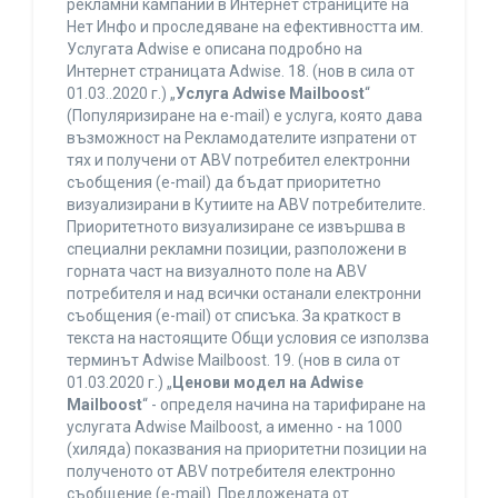
рекламни кампании в Интернет страниците на
Нет Инфо и проследяване на ефективността им.
Услугата Adwise е описана подробно на
Интернет страницата Adwise. 18. (нов в сила от
01.03..2020 г.) „
Услуга Adwise Mailboost
“
(Популяризиране на e-mail) е услуга, която дава
възможност на Рекламодателите изпратени от
тях и получени от ABV потребител електронни
съобщения (e-mail) да бъдат приоритетно
визуализирани в Кутиите на ABV потребителите.
Приоритетното визуализиране се извършва в
специални рекламни позиции, разположени в
горната част на визуалното поле на ABV
потребителя и над всички останали електронни
съобщения (e-mail) от списъка. За краткост в
текста на настоящите Общи условия се използва
терминът Adwise Mailboost. 19. (нов в сила от
01.03.2020 г.) „
Ценови модел на Adwise
Mailboost
“ - определя начина на тарифиране на
услугата Adwise Mailboost, а именно - на 1000
(хиляда) показвания на приоритетни позиции на
полученото от ABV потребителя електронно
съобщение (e-mail). Предложената от