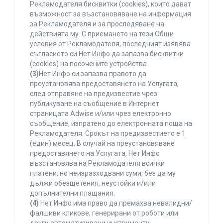
Рекламодателя бисквитки (cookies), които дават
възможност за възстановяване на информация
за Рекламодателя и за проследяване на
действията му. С приемането на тези Общи
условия от Рекламодателя, последният изявява
съгласието си Нет Инфо да запазва бисквитки
(cookies) на посочените устройства.
(3)
Нет Инфо си запазва правото да
преустановява предоставянето на Услугата,
след отправяне на предизвестие чрез
публикуване на съобщение в Интернет
страницата Adwise и/или чрез електронно
съобщение, изпратено до електронната поща на
Рекламодателя. Срокът на предизвестието е 1
(един) месец. В случай на преустановяване
предоставянето на Услугата, Нет Инфо
възстановява на Рекламодателя всички
платени, но неизразходвани суми, без да му
дължи обезщетения, неустойки и/или
допълнителни плащания.
(4)
Нет Инфо има право да премахва невалидни/
фалшиви кликове, генерирани от роботи или