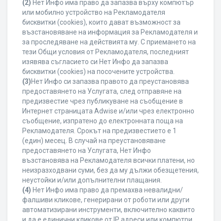
(2)
Нет Инфо има право да запазва върху компютър
или мобилно устройство на Рекламодателя
бисквитки (cookies), които дават възможност за
възстановяване на информация за Рекламодателя и
за проследяване на действията му. С приемането на
тези Общи условия от Рекламодателя, последният
изявява съгласието си Нет Инфо да запазва
бисквитки (cookies) на посочените устройства.
(3)
Нет Инфо си запазва правото да преустановява
предоставянето на Услугата, след отправяне на
предизвестие чрез публикуване на съобщение в
Интернет страницата Adwise и/или чрез електронно
съобщение, изпратено до електронната поща на
Рекламодателя. Срокът на предизвестието е 1
(един) месец. В случай на преустановяване
предоставянето на Услугата, Нет Инфо
възстановява на Рекламодателя всички платени, но
неизразходвани суми, без да му дължи обезщетения,
неустойки и/или допълнителни плащания.
(4)
Нет Инфо има право да премахва невалидни/
фалшиви кликове, генерирани от роботи или други
автоматизирани инструменти, включително каквито
и да е единични кликове от IP адреси или компютри,