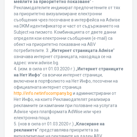
мейлите за приоритетно показване
“ -
Рекламодателите индикират предпочетените от тях
за приоритетно визуализиране електронни
съобщения чрез посочване в интерфейса на Adwise
на DKIM идентификатор и част от съдържанието на
Subject на писмото. Комбинацията от двете данни
определя кои електронни съобщения (e-mail) са
обект на приоритетно показване на ABV
потребителите. 3. „
Интернет страницата Adwise
”
означава интернет страницата, находяща се на
адрес: www.adwise.bg.
4. (изм. в сила от 01.03.2020 г.) „
Интернет страниците
на Нет Инфо
” са всички интернет страници,
включени в портфолиото на Нет Инфо, посочени на
официалната интернет страница
http://info.netinfocompany.bg
и администрирани от
Нет Инфо, на които Рекламодателят реализира
рекламните си кампании при ползване на услугата
Adwise чрез платформата AdWise или чрез
електронна поща.
5. (нов в сила от 01.03.2020 г.) „
Класиране на
рекламите
“ представлява приоритета за
визуализиране на рекламите на даден ABV