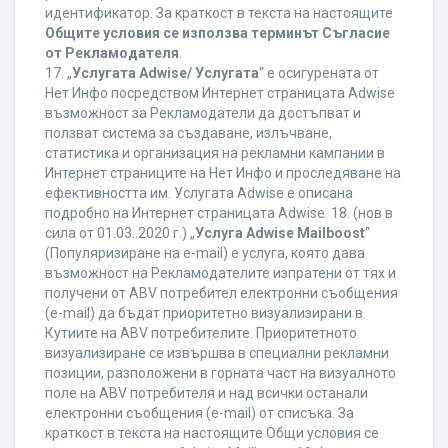
идентификатор. За краткост в текста на настоящите
Общите условия се използва терминът Съгласие
от Рекламодателя
.
17. „
Услугата Adwise/ Услугата
“ е осигурената от
Нет Инфо посредством Интернет страницата Adwise
възможност за Рекламодатели да достъпват и
ползват система за създаване, излъчване,
статистика и организация на рекламни кампании в
Интернет страниците на Нет Инфо и проследяване на
ефективността им. Услугата Adwise е описана
подробно на Интернет страницата Adwise. 18. (нов в
сила от 01.03..2020 г.) „
Услуга Adwise Mailboost
“
(Популяризиране на e-mail) е услуга, която дава
възможност на Рекламодателите изпратени от тях и
получени от ABV потребител електронни съобщения
(e-mail) да бъдат приоритетно визуализирани в
Кутиите на ABV потребителите. Приоритетното
визуализиране се извършва в специални рекламни
позиции, разположени в горната част на визуалното
поле на ABV потребителя и над всички останали
електронни съобщения (e-mail) от списъка. За
краткост в текста на настоящите Общи условия се