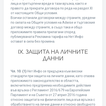
лица и претърпени вреди в тази връзка, както и
правото да прекрати договора по реда на раздел XI
от настоящите Общи условия.
Всички останали договорки между страните, уредени
по силата на Общите условия на Adwise и търговския
договор между страните, а също така и общо
приложимите правила прилагани според
публикуваната Рекламна тарифа на Нет Инфо
остават в сила без промяна.
IХ. ЗАЩИТА НА ЛИЧНИТЕ
ДАННИ
Чл. 10.
(1)
Нет Инфо се придържа към високи
стандарти при защита на личните данни, като спазва
приложимото законодателство в областта,
включително предприема необходимите действия
във връзка с Регламент 2016/679 на Европейския
Парламент и на Съвета от 27 април 2016 година
относно защитата на физическите лица във връзка с
обработването на лични данни и относно свободното