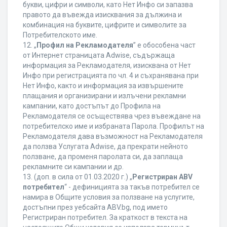
букви, цифри и символи, като Нет Инфо си запазва
правото да въвежда изисквания за дължина и
комбинация на буквите, цифрите и символите за
Потребителското име.
12. „
Профил на Рекламодателя
” е обособена част
от Интернет страницата Adwise, съдържаща
информация за Рекламодателя, изисквана от Нет
Инфо при регистрацията по чл. 4 и съхранявана при
Нет Инфо, както и информация за извършените
плащания и организирани и излъчени рекламни
кампании, като достъпът до Профила на
Рекламодателя се осъществява чрез въвеждане на
потребителско име и избраната Парола. Профилът на
Рекламодателя дава възможност на Рекламодателя
да ползва Услугата Adwise, да прекрати нейното
ползване, да променя паролата си, да заплаща
рекламните си кампании и др.
13. (доп. в сила от 01.03.2020 г.) „
Регистриран ABV
потребител
“ - дефиницията за такъв потребител се
намира в Общите условия за ползване на услугите,
достъпни през уебсайта ABV.bg, под името
Регистриран потребител. За краткост в текста на