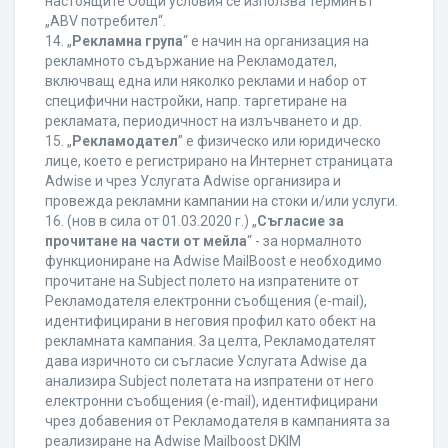
настоящите Общи условия се използва терминът
„ABV потребител“.
14. „
Рекламна група
“ е начин на организация на
рекламното съдържание на Рекламодател,
включващ една или няколко реклами и набор от
специфични настройки, напр. таргетиране на
рекламата, периодичност на излъчването и др.
15. „
Рекламодател
” е физическо или юридическо
лице, което е регистрирано на Интернет страницата
Adwise и чрез Услугата Adwise организира и
провежда рекламни кампании на стоки и/или услуги.
16. (нов в сила от 01.03.2020 г.) „
Съгласие за
прочитане на части от мейла
“ - за нормалното
функциониране на Adwise MailBoost е необходимо
прочитане на Subject полето на изпратените от
Рекламодателя електронни съобщения (e-mail),
идентифицирани в неговия профил като обект на
рекламната кампания. За целта, Рекламодателят
дава изричното си съгласие Услугата Adwise да
анализира Subject полетата на изпратени от него
електронни съобщения (e-mail), идентифицирани
чрез добавения от Рекламодателя в кампанията за
реализиране на Adwise Mailboost DKIM