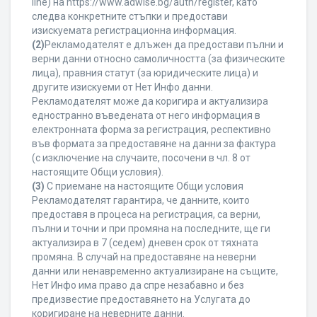
line) на https://www.adwise.bg/auth/register, като
следва конкретните стъпки и предостави
изискуемата регистрационна информация.
(2)
Рекламодателят е длъжен да предостави пълни и
верни данни относно самоличността (за физическите
лица), правния статут (за юридическите лица) и
другите изискуеми от Нет Инфо данни.
Рекламодателят може да коригира и актуализира
едностранно въведената от него информация в
електронната форма за регистрация, респективно
във формата за предоставяне на данни за фактура
(с изключение на случаите, посочени в чл. 8 от
настоящите Общи условия).
(3)
С приемане на настоящите Общи условия
Рекламодателят гарантира, че данните, които
предоставя в процеса на регистрация, са верни,
пълни и точни и при промяна на последните, ще ги
актуализира в 7 (седем) дневен срок от тяхната
промяна. В случай на предоставяне на неверни
данни или ненавременно актуализиране на същите,
Нет Инфо има право да спре незабавно и без
предизвестие предоставянето на Услугата до
коригиране на неверните данни.