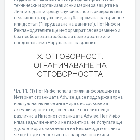
технически и организационни мерки за защита на
Личните данни срещу случайно, неоторизирано или
незаконно разрушение, загуба, промяна, разкриване
или достъп ("Нарушаване на данните"). Нет Инфо и
Рекламодателите ще информират своевременно и
без необоснована забава за всяко реално или
предполагаемо Нарушаване на данните.
X. ОТГОВОРНОСТ.
ОГРАНИЧАВАНЕ НА
ОТГОВОРНОСТТА
Чл. 11.
(1)
Нет Инфо полага грижи информацията в
Интернет страницата Adwise да се поддържа вярна
и актуална, но не се ангажира със срокове за
актуализирането й, освен ако е посочил нещо
различно в Интернет страницата Adwise. Нет Инфо
няма задължението и не гарантира, че Услугата ще
удовлетвори очакванията на Рекламодателя, нито
че ще бъде непрекъсната, навременна и/или