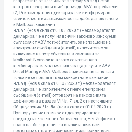
изпратените от него или от платформа под негов
контрол електронни съобщения до ABV потребители.
(2) Рекламодателят декларира, че е информирал
своите клиенти за възможността да бъдат включени
в Mailboost кампания.
Чл. 9г.
(нов в сила от 01.03.2020 г.) Рекламодателят
декларира, че е получил всички законово изискуеми
съгласия от ABV потребителите, за изпращане на
електронни съобщения (e-mail), включително за
включване на потребителите в кампании по
Mailboost. В случаите, когато се изпълнява
комбинирана кампания включваща услугите ABV
Direct Mailing и ABV Mailboost, изискванията по тази
точка не се прилагат към конкретните кампании.
Чл. 9д.
(нов в сила от 01.03.2020 г.) Рекламодателят
декларира, че изпратените от него електронни
съобщения (e-mail) отговарят на изискванията
дефинирани в раздел VI, Чл. 7, ал. 2 от настоящите
Общи условия.
Чл. 9е.
(нов в сила от 01.03.2020 г.)
При нарушение на някое от декларираните в
предходните членове обстоятелства, Нет Инфо има
право на обезщетение за всички и всякакви
претенции от трети физически и/или юридически