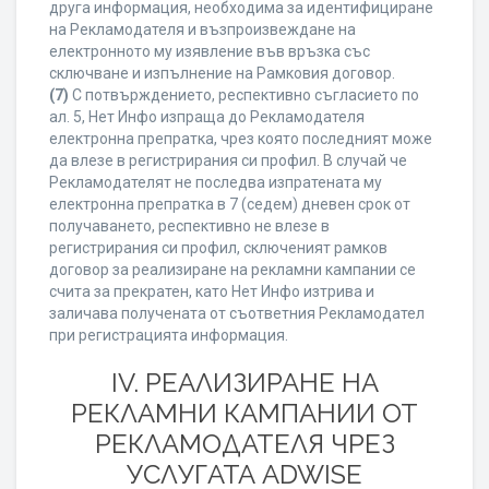
друга информация, необходима за идентифициране
на Рекламодателя и възпроизвеждане на
електронното му изявление във връзка със
сключване и изпълнение на Рамковия договор.
(7)
С потвърждението, респективно съгласието по
ал. 5, Нет Инфо изпраща до Рекламодателя
електронна препратка, чрез която последният може
да влезе в регистрирания си профил. В случай че
Рекламодателят не последва изпратената му
електронна препратка в 7 (седем) дневен срок от
получаването, респективно не влезе в
регистрирания си профил, сключеният рамков
договор за реализиране на рекламни кампании се
счита за прекратен, като Нет Инфо изтрива и
заличава получената от съответния Рекламодател
при регистрацията информация.
IV. РЕАЛИЗИРАНЕ НА
РЕКЛАМНИ КАМПАНИИ ОТ
РЕКЛАМОДАТЕЛЯ ЧРЕЗ
УСЛУГАТА ADWISE