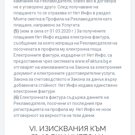
кампания на Рекламодателя, освен ако в договора
не е уговорено друго. След получаване на
плащането то се отразява от Нет Инфо в раздел
Моята сметка в Профила на Рекламодателя като
плащане, направено за Услугата.
(5)
(изм. в сила от 01.03.2020 г.) За получените
плащания Нет Инфо издава електрона фактура,
съобщение за която изпраща на Рекламодателя на
посочената в профила му електронна поща.
Електронните фактури, издадени от Нет Инфо, са
предоставени чрез системата www.eFaktura.bg и
отговарят на изискванията на Закона за електронния
документ и електронните удостоверителни услуги,
Закона за счетоводството и Закона за данък върху
добавената стойност. Нет Инфо издава единствено
електронни фактури.
(6)
Електронната фактура съдържа данните на
Рекламодателя, посочени от последния при
регистрацията на профила му. Нет Инфо не носи
отговорност за верността на тези данни.
VI. ИЗИСКВАНИЯ КЪМ