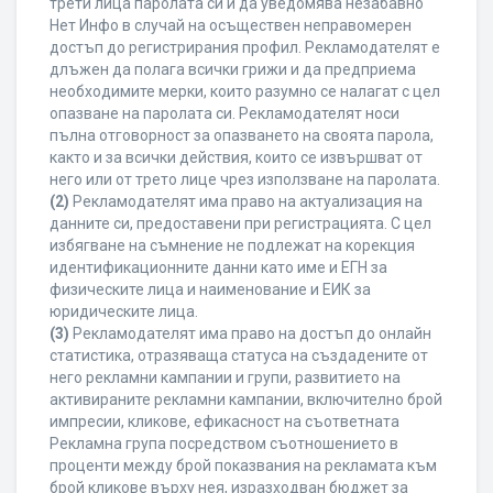
трети лица паролата си и да уведомява незабавно
Нет Инфо в случай на осъществен неправомерен
достъп до регистрирания профил. Рекламодателят е
длъжен да полага всички грижи и да предприема
необходимите мерки, които разумно се налагат с цел
опазване на паролата си. Рекламодателят носи
пълна отговорност за опазването на своята парола,
както и за всички действия, които се извършват от
него или от трето лице чрез използване на паролата.
(2)
Рекламодателят има право на актуализация на
данните си, предоставени при регистрацията. С цел
избягване на съмнение не подлежат на корекция
идентификационните данни като име и ЕГН за
физическите лица и наименование и ЕИК за
юридическите лица.
(3)
Рекламодателят има право на достъп до онлайн
статистика, отразяваща статуса на създадените от
него рекламни кампании и групи, развитието на
активираните рекламни кампании, включително брой
импресии, кликове, ефикасност на съответната
Рекламна група посредством съотношението в
проценти между брой показвания на рекламата към
брой кликове върху нея, изразходван бюджет за