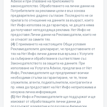
Adwise и при спазване на приложимото
законодателство. Обработването на лични данни на
Потребителите за рекламни цели е въз основа
предварително дадено съгласие. Последното не се
прилага по отношение на данните за възраст, които
Нет Инфо използва за да гарантира, че децата няма
да получават неподходяща реклама. Нет Инфо не
предоставя Лични данни на Рекламодатели, които не
се отнасят за самите тях.
(4)
С приемането на настоящите Общи условия
Рекламодателите декларират, че предоставените от
тях на Нет Инфо лични данни във връзка с Услугите
са събирани и обработвани в съответствие със
Законодателството за защита на данните. При
използване на Услугата Adwise, предлагана от Нет
Инфо, Рекламодателите ще предприемат всички
необходими стъпки за гарантиране, че те, техни
служители, агенти, подизпълнители, контрагенти и
пр. няма да предоставят на Нет Инфо неприложима и
ненужна лична информация.
(5)
Нет Инфо и Рекламодателите ще поддържат и ще
изискват от обработващите лични данни да
поддържат адекватни и подходящи физически,