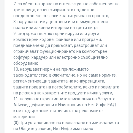
7. са обект на право на интелектуална собственост на
трети лица, освен с изричното надлежно
предоставено съгласие на титуляра на правото;
8. нарушават имуществени или неимуществени
права или законни интереси на трети лица;
9. съдържат компютърни вируси или други
компютърни кодове, файлове или програми,
предназначени да прекъсват, разстройват или
ограничават функционирането на компютърен
софтуер, хардуер или електронно съобщително
оборудване;
10. нарушават норми на приложимото
законодателство, включително, но не само нормите,
регламентиращи защитата на конкуренцията,
защита правата на потребителите, както и правилата
на реклама на конкретните продукти и/или услуги;
11. нарушават креативните изисквания на Услугата
Adwise, дефинирани в Изисквания на Нет Инфо ЕАД
към съдържанието и визията на рекламните
материали.
(3)
При установяване на неспазване на изискванията
по Общите условия, Нет Инфо има право