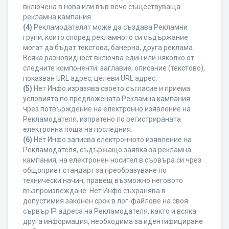
включена в нова или във вече съществуваща
рекламна кампания.
(4)
Рекламодателят може да създава Рекламни
групи, които според рекламното си съдържание
могат да бъдат текстова, банерна, друга реклама.
Всяка разновидност включва един или няколко от
следните компоненти: заглавие, описание (текстово),
показван URL адрес, целеви URL адрес.
(5)
Нет Инфо изразява своето съгласие и приема
условията по предложената Рекламна кампания
чрез потвърждение на електронно изявление на
Рекламодателя, изпратено по регистрираната
електронна поща на последния.
(6)
Нет Инфо записва електронното изявление на
Рекламодателя, съдържащо заявка за рекламна
кампания, на електронен носител в сървъра си чрез
общоприет стандарт за преобразуване по
технически начин, правещ възможно неговото
възпроизвеждане. Нет Инфо съхранява в
допустимия законен срок в лог-файлове на своя
сървър IP адреса на Рекламодателя, както и всяка
друга информация, необходима за идентифициране