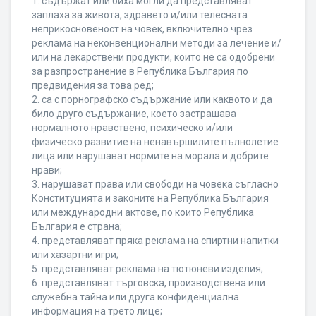
1. съдържат или биха могли да представляват
заплаха за живота, здравето и/или телесната
неприкосновеност на човек, включително чрез
реклама на неконвенционални методи за лечение и/
или на лекарствени продукти, които не са одобрени
за разпространение в Република България по
предвидения за това ред;
2. са с порнографско съдържание или каквото и да
било друго съдържание, което застрашава
нормалното нравствено, психическо и/или
физическо развитие на ненавършилите пълнолетие
лица или нарушават нормите на морала и добрите
нрави;
3. нарушават права или свободи на човека съгласно
Конституцията и законите на Република България
или международни актове, по които Република
България е страна;
4. представляват пряка реклама на спиртни напитки
или хазартни игри;
5. представляват реклама на тютюневи изделия;
6. представляват търговска, производствена или
служебна тайна или друга конфиденциална
информация на трето лице;