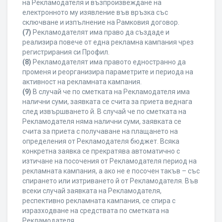
на Рекламодателя и възпроизвеждане на
електронното му изявление във връзка със
сключване и изпълнение на Рамковия договор.
(7)
Рекламодателят има право да създаде и
реализира повече от една рекламна кампания чрез
регистрирания си Профил.
(8)
Рекламодателят има правото едностранно да
променя и реорганизира параметрите и периода на
активност на рекламната кампания.
(9)
В случай че по сметката на Рекламодателя има
налични суми, заявката се счита за приета веднага
след извършването й. В случай че по сметката на
Рекламодателя няма налични суми, заявката се
счита за приета с получаване на плащането на
определения от Рекламодателя бюджет. Всяка
конкретна заявка се прекратява автоматично с
изтичане на посочения от Рекламодателя период на
рекламната кампания, а ако не е посочен такъв – със
спирането или изтриването й от Рекламодателя. Във
всеки случай заявката на Рекламодателя,
респективно рекламната кампания, се спира с
изразходване на средствата по сметката на
Рекламодателя.