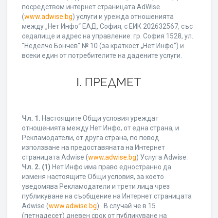
посредством интернет страницата AdWise
(
www.adwise.bg
) услуги и урежда отношенията
между „Нет Инфо“ ЕАД, София, с ЕИК 202632567, със
седалище и адрес на управление: гр. София 1528, ул.
"Неделчо Бончев" № 10 (за краткост „Нет Инфо“) и
всеки един от потребителите на дадените услуги.
І. ПРЕДМЕТ
Чл. 1.
Настоящите Общи условия уреждат
отношенията между Нет Инфо, от една страна, и
Рекламодатели, от друга страна, по повод
използване на предоставяната на Интернет
страницата Adwise (
www.adwise.bg
) Услуга Adwise.
Чл. 2.
(1)
Нет Инфо има право едностранно да
изменя настоящите Общи условия, за което
уведомява Рекламодатели и трети лица чрез
публикуване на съобщение на Интернет страницата
Adwise (
www.adwise.bg
) . В случай че в 15
(петнадесет) дневен срок от публикуване на