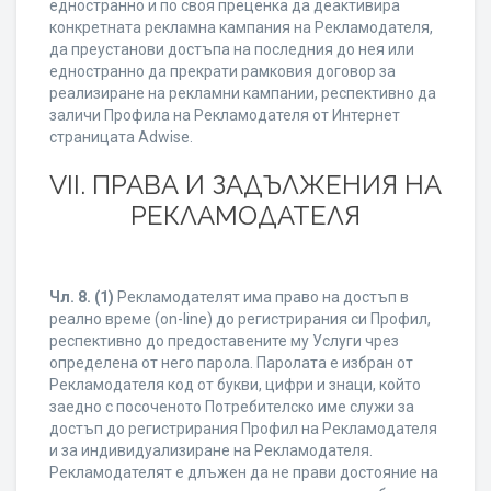
едностранно и по своя преценка да деактивира
конкретната рекламна кампания на Рекламодателя,
да преустанови достъпа на последния до нея или
едностранно да прекрати рамковия договор за
реализиране на рекламни кампании, респективно да
заличи Профила на Рекламодателя от Интернет
страницата Adwise.
VII. ПРАВА И ЗАДЪЛЖЕНИЯ НА
РЕКЛАМОДАТЕЛЯ
Чл. 8.
(1)
Рекламодателят има право на достъп в
реално време (on-line) до регистрирания си Профил,
респективно до предоставените му Услуги чрез
определена от него парола. Паролата е избран от
Рекламодателя код от букви, цифри и знаци, който
заедно с посоченото Потребителско име служи за
достъп до регистрирания Профил на Рекламодателя
и за индивидуализиране на Рекламодателя.
Рекламодателят е длъжен да не прави достояние на