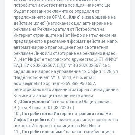
потребител и съответната позиция, на която ще
бъдат показани рекламите се определя от
предложението за CPM. 6. „
Клик
” е извършване на
действие „клик“ (натискане) с цел активиране на
реклама на Рекламодателя от Потребител на
Интернет страниците на Нет Инфо и изпълнение на
предвиденото в рекламния формат действие, напр.
автоматизирано препращане през съответния
рекламен Линк или стартиране на рекламно видео.
7. „
Нет Инфо
” е търговското дружество „НЕТ ИНФО”
ЕАД, ЕИК 202632567, ДДС № BG 202632567, със
седалище и адрес на управление гр. София 1528, ул.
”Неделчо Бончев” № 10 № 41, ет. 6, еmail:
adwise@netinfo.bg, тел: +359 888 950 657,
регистрирано като администратор на лични данни в
Комисията за защита на личните данни.
8. „
Общи условия
” са настоящите Общи условия.
9. (отм. В сила от 01.03.2020 г.)
10. „
Потребител на Интернет страниците на Нет
Инфо/Потребител
” е физическо лице, посетител на
някоя от Интернет страниците на Нет Инфо.
11. „
Потребителско име
“ означава комбинация от