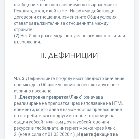
съобщението не постъпи писмено възражение от
Рекламодател, с който Нет Инфо има действащи
договорни отношения, изменените Общи условия
стават задължителни за отношенията между
страните.
(2)
Нет Инфо разглежда поотделно всички постъпили
възражения.
ІІ. ДЕФИНИЦИИ
Чл. 3.
Дефинициите по-долу имат следното значение
навсякъде в Общите условия, освен ако друго не е
изрично посочено:
1. „
Електронна препратка/Линк
” означава
реализиране на препратка чрез използване на HTML
елементи, което дава възможност за пренасочване
на потребителя към други интернет страници на
същия уебсайт или към други уебсайтове или
ресурси в глобалната интернет мрежа чрез Клик.
2. (нов в сила от 01.03.2020 г.) „
Идентификация на