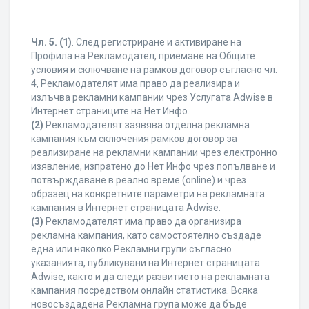
Чл. 5.
(1)
. След регистриране и активиране на
Профила на Рекламодател, приемане на Общите
условия и сключване на рамков договор съгласно чл.
4, Рекламодателят има право да реализира и
излъчва рекламни кампании чрез Услугата Adwise в
Интернет страниците на Нет Инфо.
(2)
Рекламодателят заявява отделна рекламна
кампания към сключения рамков договор за
реализиране на рекламни кампании чрез електронно
изявление, изпратено до Нет Инфо чрез попълване и
потвърждаване в реално време (online) и чрез
образец на конкретните параметри на рекламната
кампания в Интернет страницата Adwise.
(3)
Рекламодателят има право да организира
рекламна кампания, като самостоятелно създаде
една или няколко Рекламни групи съгласно
указанията, публикувани на Интернет страницата
Adwise, както и да следи развитието на рекламната
кампания посредством онлайн статистика. Всяка
новосъздадена Рекламна група може да бъде