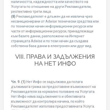
наличността, надеждността или качеството на
Услугата по отношение на други Рекламодатели,
респективно трети лица.
(8)
Рекламодателят е длъжен да не извлича чрез
несанкционирани от Adwise технически средства или
по технически начин информационни ресурси или
части от информационни ресурси, принадлежащи
към базите данни, разположени на Интернет
страницата Adwise и по този начин да създава
собствена база данни в електронен или друг вид.
VIII. ПРАВА И ЗАДЪЛЖЕНИЯ
НА НЕТ ИНФО
Чл. 9.
(1)
Нет Инфо се задължава да полага
дължимата грижа за предоставяне възможност на
Рекламодателя за нормално ползване на Услугата.
Нет Инфо няма задължението и обективната
възможност да контролира начина, по който
Рекламодателят използва предоставяната Услуга.