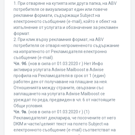
1. При отваряне на кутията или друга папка, на ABV
потребителя се визуализират един или повече
рекламни формати, съдържащи Subject на
електронното съобщение (e-mail), който е обект на
изпълнение от услугата и обозначение за рекламен
формат.
2. При клик върху рекламния формат, на ABV
потребителя се отваря непромененото съдържание
на изпратеното от Рекламодателя електронно
съобщение (e-mail).
Чл. 9б.
(нов в сила от 01.03.2020 г.) Нет Инфо
активира услугата Adwise Mailboost в Adwise
профила на Рекламодателя в срок от 1 (един)
работен ден от получаване на плащане за нея.
Отношенията между страните, свързани със
заплащането на услугата Adwise Mailboost се
уреждат по реда, предвиден в чл. 6 от настоящите
Общи условия.
Чл. 9в.
(нов в сила от 01.03.2020 г.) (1)
Рекламодателят декларира, че посочените от него
DKIM и части/целият текст на полето Subject на
електронното съобщение (e-mail) съответстват на