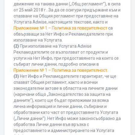
движение на такива данни („Общ регламент“), в сила
от 25 май 2018 г.. За да се осигури придържане към и
спазване на Общия регламент при предоставяне на
Услугата Adwise, настоящите текстове, както и
Приложение № 1 – Политика за поверителност
са
обвързващи за Нет Инфо и Рекламодателите при
използване на Услугата.
(2)
При използване на Услугата Adwise
Рекламодателите се възползват от продукти и
услуги на Нет Инфо, при предоставянето на които се
събират лични данни, подробно описани в
Приложение № 1 – Политика за поверителност
.
(3)
Нет Инфо и Рекламодателите гарантират, че ще
спазват Общия регламент, както и всички
законодателни актове в областта на личните данни
(наричани общо „Законодателство за защита на
данните“), които ще бъдат приложими за всяка
лична информация и лични данни, събирани и
обработвани като част от предоставянето Услугата
(„Лични данни“). Нет Инфо може законосъобразно да
обработва Лични данни във връзка с
предоставянето и администрирането на Услугата