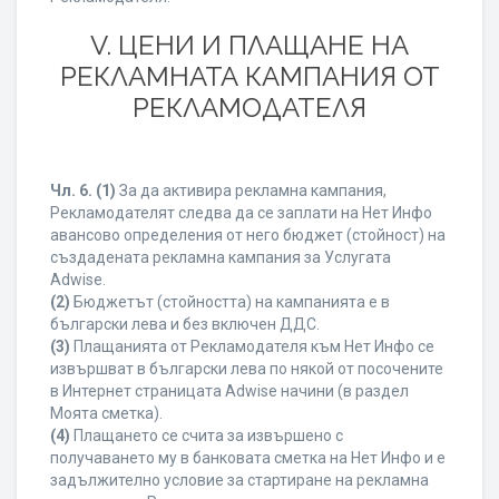
V. ЦЕНИ И ПЛАЩАНЕ НА
РЕКЛАМНАТА КАМПАНИЯ ОТ
РЕКЛАМОДАТЕЛЯ
Чл. 6.
(1)
За да активира рекламна кампания,
Рекламодателят следва да се заплати на Нет Инфо
авансово определения от него бюджет (стойност) на
създадената рекламна кампания за Услугата
Adwise.
(2)
Бюджетът (стойността) на кампанията е в
български лева и без включен ДДС.
(3)
Плащанията от Рекламодателя към Нет Инфо се
извършват в български лева по някой от посочените
в Интернет страницата Adwise начини (в раздел
Моята сметка).
(4)
Плащането се счита за извършено с
получаването му в банковата сметка на Нет Инфо и е
задължително условие за стартиране на рекламна