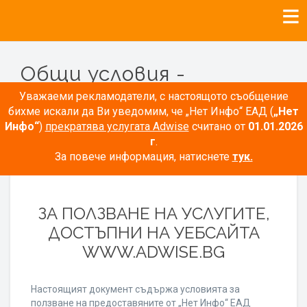
Общи условия -
Рекламодатели
Уважаеми рекламодатели, с настоящото съобщение
бихме искали да Ви уведомим, че „Нет Инфо“ ЕАД (
„Нет
Инфо“
)
прекратява услугата Adwise
считано от
01.01.2026
г
.
За повече информация, натиснете
тук.
ОБЩИ УСЛОВИЯ
ЗА ПОЛЗВАНЕ НА УСЛУГИТЕ,
ДОСТЪПНИ НА УЕБСАЙТА
WWW.ADWISE.BG
Настоящият документ съдържа условията за
ползване на предоставяните от „Нет Инфо“ ЕАД