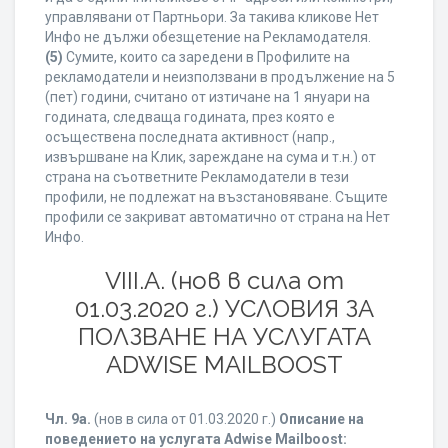
управлявани от Партньори. За такива кликове Нет
Инфо не дължи обезщетение на Рекламодателя.
(5)
Сумите, които са заредени в Профилите на
рекламодатели и неизползвани в продължение на 5
(пет) години, считано от изтичане на 1 януари на
годината, следваща годината, през която е
осъществена последната активност (напр.,
извършване на Клик, зареждане на сума и т.н.) от
страна на съответните Рекламодатели в тези
профили, не подлежат на възстановяване. Същите
профили се закриват автоматично от страна на Нет
Инфо.
VIII.A. (нов в сила от
01.03.2020 г.) УСЛОВИЯ ЗА
ПОЛЗВАНЕ НА УСЛУГАТА
ADWISE MAILBOOST
Чл. 9а.
(нов в сила от 01.03.2020 г.)
Описание на
поведението на услугата Adwise Mailboost: