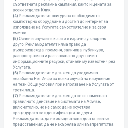
съответната рекламна кампания, както и цената за
всеки отделен Клик.
(4)
Рекламодателят осигурява необходимото
компютърно оборудване и достъп до интернет за
използване на Услугата самостоятелно и за своя
сметка.
(5)
Освен в случаите, когато е изрично уговорено
друго, Рекламодателят няма право да
възпроизвежда, променя, заличава, публикува,
разпространява и разгласява по друг начин
информационните ресурси, станали му известни чрез
Услугата.
(6)
Рекламодателят е длъжен да уведомява
незабавно Нет Инфо за всеки случай на нарушение
на тези Общи условия при използване на Услугата от
трети лица.
(7)
Рекламодателят е длъжен да не се намесва в
правилното действие на системата на Adwise,
включително, но не само: да не осуетява
процедурата по идентификация на други
Рекламодатели; да не осъществява достъп извън
предоставения; да не накърнява или възпрепятства