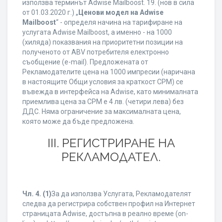
използва терминът Adwise Mailboost. 19. (нов в сила
от 01.03.2020 г.) „
Ценови модел на Adwise
Mailboost
“ - определя начина на тарифиране на
услугата Adwise Mailboost, а именно - на 1000
(хиляда) показвания на приоритетни позиции на
полученото от ABV потребителя електронно
съобщение (e-mail). Предложената от
Рекламодателите цена на 1000 импресии (наричана
в настоящите Общи условия за краткост CPM) се
въвежда в интерфейса на Adwise, като минималната
приемлива цена за CPM е 4 лв. (четири лева) без
ДДС. Няма ограничение за максималната цена,
която може да бъде предложена.
ІІІ. РЕГИСТРИРАНЕ НА
РЕКЛАМОДАТЕЛ.
Чл. 4.
(1)
За да използва Услугата, Рекламодателят
следва да регистрира собствен профил на Интернет
страницата Adwise, достъпна в реално време (on-