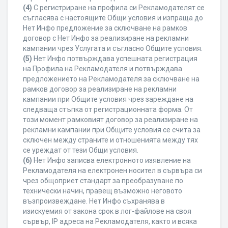
(4)
С регистриране на профила си Рекламодателят се
съгласява с настоящите Общи условия и изпраща до
Нет Инфо предложение за сключване на рамков
договор с Нет Инфо за реализиране на рекламни
кампании чрез Услугата и съгласно Общите условия.
(5)
Нет Инфо потвърждава успешната регистрация
на Профила на Рекламодателя и потвърждава
предложението на Рекламодателя за сключване на
рамков договор за реализиране на рекламни
кампании при Общите условия чрез зареждане на
следваща стъпка от регистрационната форма. От
този момент рамковият договор за реализиране на
рекламни кампании при Общите условия се счита за
сключен между страните и отношенията между тях
се уреждат от тези Общи условия.
(6)
Нет Инфо записва електронното изявление на
Рекламодателя на електронен носител в сървъра си
чрез общоприет стандарт за преобразуване по
технически начин, правещ възможно неговото
възпроизвеждане. Нет Инфо съхранява в
изискуемия от закона срок в лог-файлове на своя
сървър, IP адреса на Рекламодателя, както и всяка