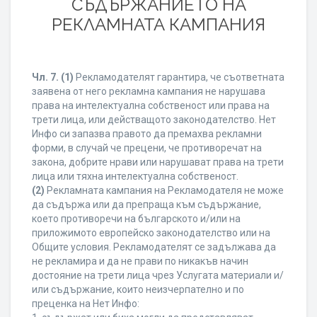
СЪДЪРЖАНИЕТО НА
РЕКЛАМНАТА КАМПАНИЯ
Чл. 7.
(1)
Рекламодателят гарантира, че съответната
заявена от него рекламна кампания не нарушава
права на интелектуална собственост или права на
трети лица, или действащото законодателство. Нет
Инфо си запазва правото да премахва рекламни
форми, в случай че прецени, че противоречат на
закона, добрите нрави или нарушават права на трети
лица или тяхна интелектуална собственост.
(2)
Рекламната кампания на Рекламодателя не може
да съдържа или да препраща към съдържание,
което противоречи на българското и/или на
приложимото европейско законодателство или на
Общите условия. Рекламодателят се задължава да
не рекламира и да не прави по никакъв начин
достояние на трети лица чрез Услугата материали и/
или съдържание, които неизчерпателно и по
преценка на Нет Инфо: