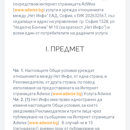
посредством интернет страницата AdWise
(
www.adwise.bg
) услуги и урежда отношенията
между „Нет Инфо“ ЕАД, София, с ЕИК 202632567, със
седалище и адрес на управление: гр. София 1528, ул.
"Неделчо Бончев" № 10 (за краткост „Нет Инфо“) и
всеки един от потребителите на дадените услуги.
І. ПРЕДМЕТ
Чл. 1.
Настоящите Общи условия уреждат
отношенията между Нет Инфо, от една страна, и
Рекламодатели, от друга страна, по повод
използване на предоставяната на Интернет
страницата Adwise (
www.adwise.bg
) Услуга Adwise.
Чл. 2.
(1)
Нет Инфо има право едностранно да
изменя настоящите Общи условия, за което
уведомява Рекламодатели и трети лица чрез
публикуване на съобщение на Интернет страницата
Adwise (
www.adwise.bg
) . В случай че в 15
(петнадесет) дневен срок от публикуване на