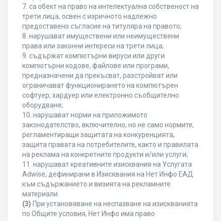
7. са обект на право на интелектуална собственост на
трети лица, освен с изричното надлежно
предоставено съгласие на титуляра на правото;
8. нарушават имуществени или неимуществени
права или законни интереси на трети лица;
9. съдържат компютърни вируси или други
компютърни кодове, файлове или програми,
предназначени да прекъсват, разстройват или
ограничават функционирането на компютърен
софтуер, хардуер или електронно съобщително
оборудване;
10. нарушават норми на приложимото
законодателство, включително, но не само нормите,
регламентиращи защитата на конкуренцията,
защита правата на потребителите, както и правилата
на реклама на конкретните продукти и/или услуги;
11. нарушават креативните изисквания на Услугата
Adwise, дефинирани в Изисквания на Нет Инфо ЕАД
към съдържанието и визията на рекламните
материали.
(3)
При установяване на неспазване на изискванията
по Общите условия, Нет Инфо има право