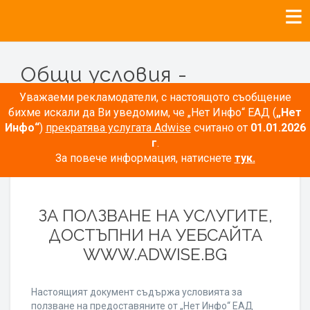
Общи условия -
Рекламодатели
Уважаеми рекламодатели, с настоящото съобщение
бихме искали да Ви уведомим, че „Нет Инфо“ ЕАД (
„Нет
Инфо“
)
прекратява услугата Adwise
считано от
01.01.2026
г
.
За повече информация, натиснете
тук.
ОБЩИ УСЛОВИЯ
ЗА ПОЛЗВАНЕ НА УСЛУГИТЕ,
ДОСТЪПНИ НА УЕБСАЙТА
WWW.ADWISE.BG
Настоящият документ съдържа условията за
ползване на предоставяните от „Нет Инфо“ ЕАД