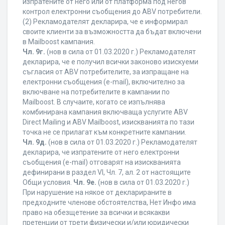
изпратените от него или от платформа под негов
контрол електронни съобщения до ABV потребители.
(2) Рекламодателят декларира, че е информирал
своите клиенти за възможността да бъдат включени
в Mailboost кампания.
Чл. 9г.
(нов в сила от 01.03.2020 г.) Рекламодателят
декларира, че е получил всички законово изискуеми
съгласия от ABV потребителите, за изпращане на
електронни съобщения (e-mail), включително за
включване на потребителите в кампании по
Mailboost. В случаите, когато се изпълнява
комбинирана кампания включваща услугите ABV
Direct Mailing и ABV Mailboost, изискванията по тази
точка не се прилагат към конкретните кампании.
Чл. 9д.
(нов в сила от 01.03.2020 г.) Рекламодателят
декларира, че изпратените от него електронни
съобщения (e-mail) отговарят на изискванията
дефинирани в раздел VI, Чл. 7, ал. 2 от настоящите
Общи условия.
Чл. 9е.
(нов в сила от 01.03.2020 г.)
При нарушение на някое от декларираните в
предходните членове обстоятелства, Нет Инфо има
право на обезщетение за всички и всякакви
претенции от трети физически и/или юридически