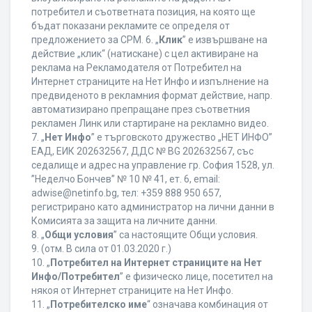
потребител и съответната позиция, на която ще
бъдат показани рекламите се определя от
предложението за CPM. 6. „
Клик
” е извършване на
действие „клик“ (натискане) с цел активиране на
реклама на Рекламодателя от Потребител на
Интернет страниците на Нет Инфо и изпълнение на
предвиденото в рекламния формат действие, напр.
автоматизирано препращане през съответния
рекламен Линк или стартиране на рекламно видео.
7. „
Нет Инфо
” е търговското дружество „НЕТ ИНФО”
ЕАД, ЕИК 202632567, ДДС № BG 202632567, със
седалище и адрес на управление гр. София 1528, ул.
”Неделчо Бончев” № 10 № 41, ет. 6, еmail:
adwise@netinfo.bg, тел: +359 888 950 657,
регистрирано като администратор на лични данни в
Комисията за защита на личните данни.
8. „
Общи условия
” са настоящите Общи условия.
9. (отм. В сила от 01.03.2020 г.)
10. „
Потребител на Интернет страниците на Нет
Инфо/Потребител
” е физическо лице, посетител на
някоя от Интернет страниците на Нет Инфо.
11. „
Потребителско име
“ означава комбинация от