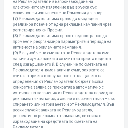
на Рекламодателя и възпроизвеждане на
електронното му изявление във връзка със
сключване и изпълнение на Рамковия договор.
(7)
Рекламодателят има право да създаде и
реализира повече от една рекламна кампания чрез
регистрирания си Профил.
(8)
Рекламодателят има правото едностранно да
променя и реорганизира параметрите и периода на
активност на рекламната кампания.
(9)
В случай че по сметката на Рекламодателя има
налични суми, заявката се счита за приета веднага
след извършването й. В случай че по сметката на
Рекламодателя няма налични суми, заявката се
счита за приета с получаване на плащането на
определения от Рекламодателя бюджет. Всяка
конкретна заявка се прекратява автоматично с
изтичане на посочения от Рекламодателя период на
рекламната кампания, а ако не е посочен такъв – със
спирането или изтриването й от Рекламодателя. Във
всеки случай заявката на Рекламодателя,
респективно рекламната кампания, се спира с
изразходване на средствата по сметката на
Рекламодателя.