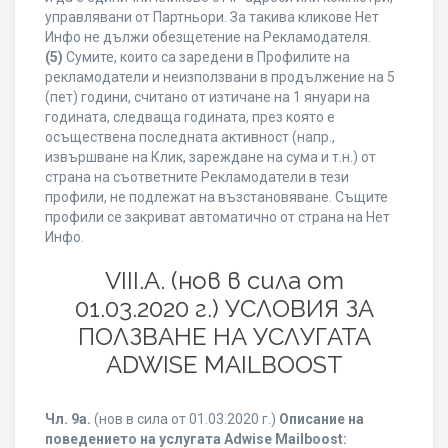
управлявани от Партньори. За такива кликове Нет
Инфо не дължи обезщетение на Рекламодателя.
(5)
Сумите, които са заредени в Профилите на
рекламодатели и неизползвани в продължение на 5
(пет) години, считано от изтичане на 1 януари на
годината, следваща годината, през която е
осъществена последната активност (напр.,
извършване на Клик, зареждане на сума и т.н.) от
страна на съответните Рекламодатели в тези
профили, не подлежат на възстановяване. Същите
профили се закриват автоматично от страна на Нет
Инфо.
VIII.A. (нов в сила от
01.03.2020 г.) УСЛОВИЯ ЗА
ПОЛЗВАНЕ НА УСЛУГАТА
ADWISE MAILBOOST
Чл. 9а.
(нов в сила от 01.03.2020 г.)
Описание на
поведението на услугата Adwise Mailboost: