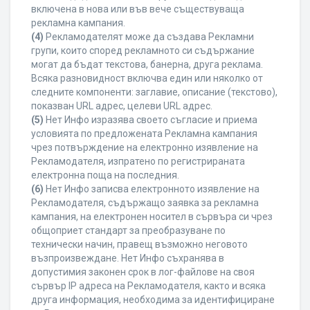
включена в нова или във вече съществуваща
рекламна кампания.
(4)
Рекламодателят може да създава Рекламни
групи, които според рекламното си съдържание
могат да бъдат текстова, банерна, друга реклама.
Всяка разновидност включва един или няколко от
следните компоненти: заглавие, описание (текстово),
показван URL адрес, целеви URL адрес.
(5)
Нет Инфо изразява своето съгласие и приема
условията по предложената Рекламна кампания
чрез потвърждение на електронно изявление на
Рекламодателя, изпратено по регистрираната
електронна поща на последния.
(6)
Нет Инфо записва електронното изявление на
Рекламодателя, съдържащо заявка за рекламна
кампания, на електронен носител в сървъра си чрез
общоприет стандарт за преобразуване по
технически начин, правещ възможно неговото
възпроизвеждане. Нет Инфо съхранява в
допустимия законен срок в лог-файлове на своя
сървър IP адреса на Рекламодателя, както и всяка
друга информация, необходима за идентифициране