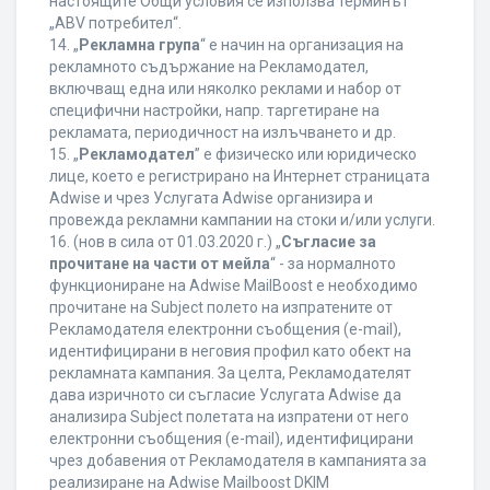
настоящите Общи условия се използва терминът
„ABV потребител“.
14. „
Рекламна група
“ е начин на организация на
рекламното съдържание на Рекламодател,
включващ една или няколко реклами и набор от
специфични настройки, напр. таргетиране на
рекламата, периодичност на излъчването и др.
15. „
Рекламодател
” е физическо или юридическо
лице, което е регистрирано на Интернет страницата
Adwise и чрез Услугата Adwise организира и
провежда рекламни кампании на стоки и/или услуги.
16. (нов в сила от 01.03.2020 г.) „
Съгласие за
прочитане на части от мейла
“ - за нормалното
функциониране на Adwise MailBoost е необходимо
прочитане на Subject полето на изпратените от
Рекламодателя електронни съобщения (e-mail),
идентифицирани в неговия профил като обект на
рекламната кампания. За целта, Рекламодателят
дава изричното си съгласие Услугата Adwise да
анализира Subject полетата на изпратени от него
електронни съобщения (e-mail), идентифицирани
чрез добавения от Рекламодателя в кампанията за
реализиране на Adwise Mailboost DKIM