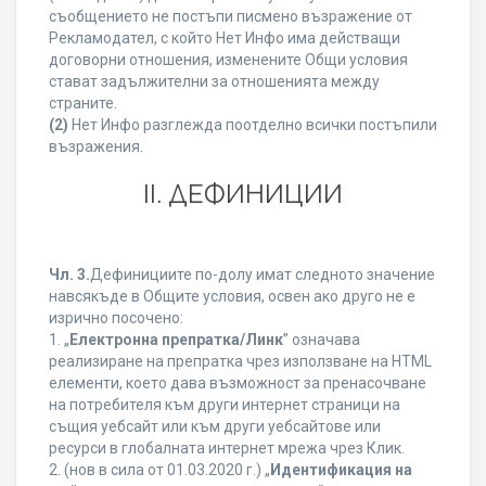
съобщението не постъпи писмено възражение от
Рекламодател, с който Нет Инфо има действащи
договорни отношения, изменените Общи условия
стават задължителни за отношенията между
страните.
(2)
Нет Инфо разглежда поотделно всички постъпили
възражения.
ІІ. ДЕФИНИЦИИ
Чл. 3.
Дефинициите по-долу имат следното значение
навсякъде в Общите условия, освен ако друго не е
изрично посочено:
1. „
Електронна препратка/Линк
” означава
реализиране на препратка чрез използване на HTML
елементи, което дава възможност за пренасочване
на потребителя към други интернет страници на
същия уебсайт или към други уебсайтове или
ресурси в глобалната интернет мрежа чрез Клик.
2. (нов в сила от 01.03.2020 г.) „
Идентификация на