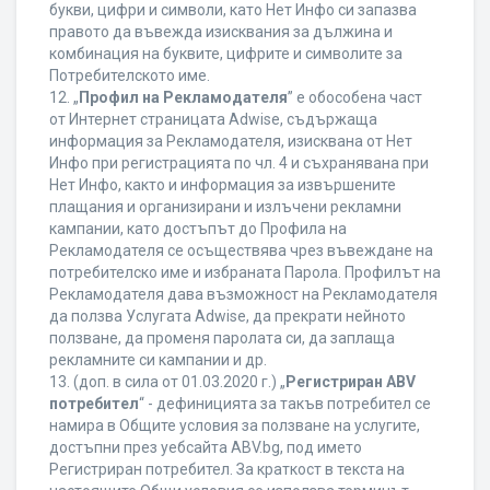
букви, цифри и символи, като Нет Инфо си запазва
правото да въвежда изисквания за дължина и
комбинация на буквите, цифрите и символите за
Потребителското име.
12. „
Профил на Рекламодателя
” е обособена част
от Интернет страницата Adwise, съдържаща
информация за Рекламодателя, изисквана от Нет
Инфо при регистрацията по чл. 4 и съхранявана при
Нет Инфо, както и информация за извършените
плащания и организирани и излъчени рекламни
кампании, като достъпът до Профила на
Рекламодателя се осъществява чрез въвеждане на
потребителско име и избраната Парола. Профилът на
Рекламодателя дава възможност на Рекламодателя
да ползва Услугата Adwise, да прекрати нейното
ползване, да променя паролата си, да заплаща
рекламните си кампании и др.
13. (доп. в сила от 01.03.2020 г.) „
Регистриран ABV
потребител
“ - дефиницията за такъв потребител се
намира в Общите условия за ползване на услугите,
достъпни през уебсайта ABV.bg, под името
Регистриран потребител. За краткост в текста на