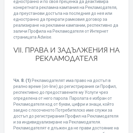
едностранно и по своя преценка да деактивира
конкретната рекламна кампания на Рекламодателя,
да преустанови достъпа на последния до нея или
едностранно да прекрати рамковия договор за
реализиране на рекламни кампании, респективно да
заличи Профила на Рекламодателя от Интернет
страницата Adwise.
VII. ПРАВА И ЗАДЪЛЖЕНИЯ НА
РЕКЛАМОДАТЕЛЯ
Чл. 8.
(1)
Рекламодателят има право на достъп в
реално време (on-line) до регистрирания си Профил,
респективно до предоставените му Услуги чрез
определена от него парола. Паролата е избран от
Рекламодателя код от букви, цифри и знаци, който
заедно с посоченото Потребителско име служи за
достъп до регистрирания Профил на Рекламодателя
и за индивидуализиране на Рекламодателя.
Рекламодателят е длъжен да не прави достояние на