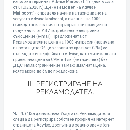
използва терминът Adwise Mailboost. 19. (нов в сила
от 01.03.2020 г.) „
Ценови модел на Adwise
Mailboost
“ - определя начина на тарифиране на
услугата Adwise Mailboost, а именно - на 1000
(хиляда) показвания на приоритетни позиции на
полученото от ABV потребителя електронно
съобщение (e-mail). Предложената от
Рекламодателите цена на 1000 импресии (наричана
в настоящите Общи условия за краткост CPM) се
въвежда в интерфейса на Adwise, като минималната
приемлива цена за CPM е 4 лв. (четири лева) без
ДДС. Няма ограничение за максималната цена,
която може да бъде предложена.
ІІІ. РЕГИСТРИРАНЕ НА
РЕКЛАМОДАТЕЛ.
Чл. 4.
(1)
За да използва Услугата, Рекламодателят
следва да регистрира собствен профил на Интернет
страницата Adwise, достъпна в реално време (on-