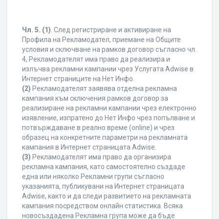
Чл. 5.
(1)
. След регистриране и активиране на
Профила на Рекламодател, приемане на Общите
условия и сключване на рамков договор съгласно чл.
4, Рекламодателят има право да реализира и
излъчва рекламни кампании чрез Услугата Adwise в
Интернет страниците на Нет Инфо.
(2)
Рекламодателят заявява отделна рекламна
кампания към сключения рамков договор за
реализиране на рекламни кампании чрез електронно
изявление, изпратено до Нет Инфо чрез попълване и
потвърждаване в реално време (online) и чрез
образец на конкретните параметри на рекламната
кампания в Интернет страницата Adwise.
(3)
Рекламодателят има право да организира
рекламна кампания, като самостоятелно създаде
една или няколко Рекламни групи съгласно
указанията, публикувани на Интернет страницата
Adwise, както и да следи развитието на рекламната
кампания посредством онлайн статистика. Всяка
новосъздадена Рекламна група може да бъде