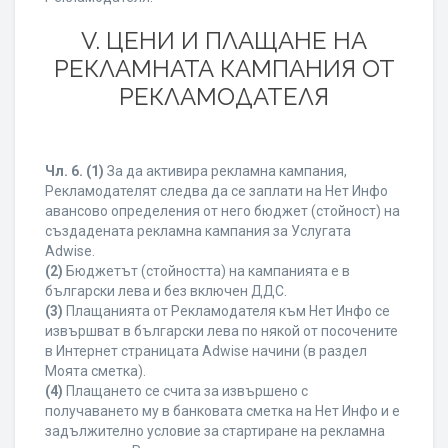
V. ЦЕНИ И ПЛАЩАНЕ НА
РЕКЛАМНАТА КАМПАНИЯ ОТ
РЕКЛАМОДАТЕЛЯ
Чл. 6.
(1)
За да активира рекламна кампания,
Рекламодателят следва да се заплати на Нет Инфо
авансово определения от него бюджет (стойност) на
създадената рекламна кампания за Услугата
Adwise.
(2)
Бюджетът (стойността) на кампанията е в
български лева и без включен ДДС.
(3)
Плащанията от Рекламодателя към Нет Инфо се
извършват в български лева по някой от посочените
в Интернет страницата Adwise начини (в раздел
Моята сметка).
(4)
Плащането се счита за извършено с
получаването му в банковата сметка на Нет Инфо и е
задължително условие за стартиране на рекламна