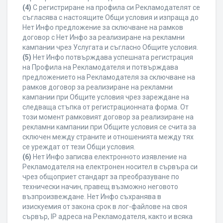
(4)
С регистриране на профила си Рекламодателят се
съгласява с настоящите Общи условия и изпраща до
Нет Инфо предложение за сключване на рамков
договор с Нет Инфо за реализиране на рекламни
кампании чрез Услугата и съгласно Общите условия.
(5)
Нет Инфо потвърждава успешната регистрация
на Профила на Рекламодателя и потвърждава
предложението на Рекламодателя за сключване на
рамков договор за реализиране на рекламни
кампании при Общите условия чрез зареждане на
следваща стъпка от регистрационната форма. От
този момент рамковият договор за реализиране на
рекламни кампании при Общите условия се счита за
сключен между страните и отношенията между тях
се уреждат от тези Общи условия.
(6)
Нет Инфо записва електронното изявление на
Рекламодателя на електронен носител в сървъра си
чрез общоприет стандарт за преобразуване по
технически начин, правещ възможно неговото
възпроизвеждане. Нет Инфо съхранява в
изискуемия от закона срок в лог-файлове на своя
сървър, IP адреса на Рекламодателя, както и всяка