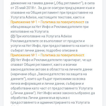
движение на такива данни („Общ регламент“), в сила
от 25 май 2018 г.. За да се осигури придържане към и
спазване на Общия регламент при предоставяне на
Услугата Adwise, настоящите текстове, както и
Приложение № 1 – Политика за поверителност
са
обвързващи за Нет Инфо и Рекламодателите при
използване на Услугата.
(2)
При използване на Услугата Adwise
Рекламодателите се възползват от продукти и
услуги на Нет Инфо, при предоставянето на които се
събират лични данни, подробно описани в
Приложение № 1 – Политика за поверителност
.
(3)
Нет Инфо и Рекламодателите гарантират, че ще
спазват Общия регламент, както и всички
законодателни актове в областта на личните данни
(наричани общо „Законодателство за защита на
данните“), които ще бъдат приложими за всяка
лична информация и лични данни, събирани и
обработвани като част от предоставянето Услугата
(„Лични данни“). Нет Инфо може законосъобразно да
обработва Лични данни във връзка с
предоставянето и администрирането на Услугата