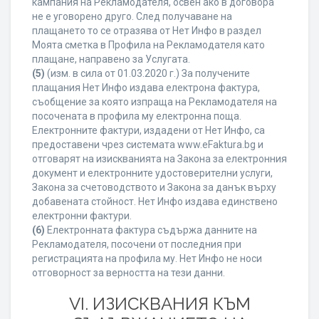
кампания на Рекламодателя, освен ако в договора
не е уговорено друго. След получаване на
плащането то се отразява от Нет Инфо в раздел
Моята сметка в Профила на Рекламодателя като
плащане, направено за Услугата.
(5)
(изм. в сила от 01.03.2020 г.) За получените
плащания Нет Инфо издава електрона фактура,
съобщение за която изпраща на Рекламодателя на
посочената в профила му електронна поща.
Електронните фактури, издадени от Нет Инфо, са
предоставени чрез системата www.eFaktura.bg и
отговарят на изискванията на Закона за електронния
документ и електронните удостоверителни услуги,
Закона за счетоводството и Закона за данък върху
добавената стойност. Нет Инфо издава единствено
електронни фактури.
(6)
Електронната фактура съдържа данните на
Рекламодателя, посочени от последния при
регистрацията на профила му. Нет Инфо не носи
отговорност за верността на тези данни.
VI. ИЗИСКВАНИЯ КЪМ