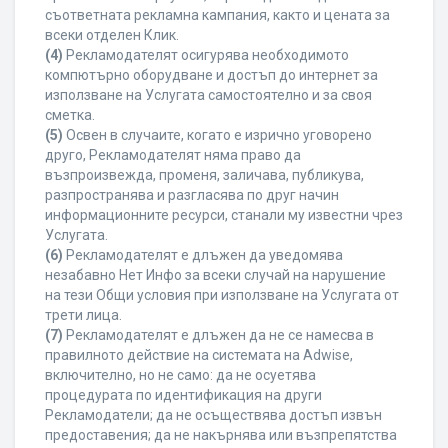
съответната рекламна кампания, както и цената за
всеки отделен Клик.
(4)
Рекламодателят осигурява необходимото
компютърно оборудване и достъп до интернет за
използване на Услугата самостоятелно и за своя
сметка.
(5)
Освен в случаите, когато е изрично уговорено
друго, Рекламодателят няма право да
възпроизвежда, променя, заличава, публикува,
разпространява и разгласява по друг начин
информационните ресурси, станали му известни чрез
Услугата.
(6)
Рекламодателят е длъжен да уведомява
незабавно Нет Инфо за всеки случай на нарушение
на тези Общи условия при използване на Услугата от
трети лица.
(7)
Рекламодателят е длъжен да не се намесва в
правилното действие на системата на Adwise,
включително, но не само: да не осуетява
процедурата по идентификация на други
Рекламодатели; да не осъществява достъп извън
предоставения; да не накърнява или възпрепятства