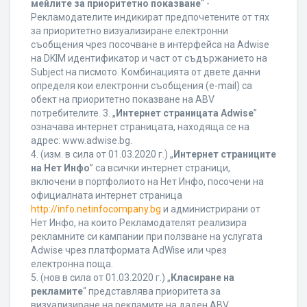
мейлите за приоритетно показване
“ -
Рекламодателите индикират предпочетените от тях
за приоритетно визуализиране електронни
съобщения чрез посочване в интерфейса на Adwise
на DKIM идентификатор и част от съдържанието на
Subject на писмото. Комбинацията от двете данни
определя кои електронни съобщения (e-mail) са
обект на приоритетно показване на ABV
потребителите. 3. „
Интернет страницата Adwise
”
означава интернет страницата, находяща се на
адрес: www.adwise.bg.
4. (изм. в сила от 01.03.2020 г.) „
Интернет страниците
на Нет Инфо
” са всички интернет страници,
включени в портфолиото на Нет Инфо, посочени на
официалната интернет страница
http://info.netinfocompany.bg
и администрирани от
Нет Инфо, на които Рекламодателят реализира
рекламните си кампании при ползване на услугата
Adwise чрез платформата AdWise или чрез
електронна поща.
5. (нов в сила от 01.03.2020 г.) „
Класиране на
рекламите
“ представлява приоритета за
визуализиране на рекламите на даден ABV