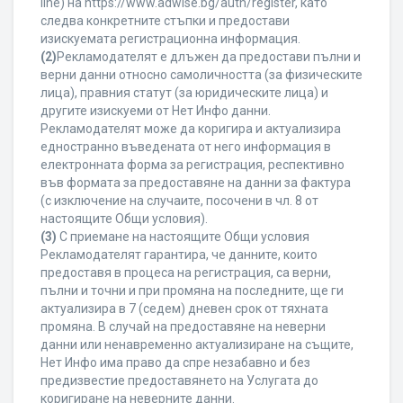
line) на https://www.adwise.bg/auth/register, като
следва конкретните стъпки и предостави
изискуемата регистрационна информация.
(2)
Рекламодателят е длъжен да предостави пълни и
верни данни относно самоличността (за физическите
лица), правния статут (за юридическите лица) и
другите изискуеми от Нет Инфо данни.
Рекламодателят може да коригира и актуализира
едностранно въведената от него информация в
електронната форма за регистрация, респективно
във формата за предоставяне на данни за фактура
(с изключение на случаите, посочени в чл. 8 от
настоящите Общи условия).
(3)
С приемане на настоящите Общи условия
Рекламодателят гарантира, че данните, които
предоставя в процеса на регистрация, са верни,
пълни и точни и при промяна на последните, ще ги
актуализира в 7 (седем) дневен срок от тяхната
промяна. В случай на предоставяне на неверни
данни или ненавременно актуализиране на същите,
Нет Инфо има право да спре незабавно и без
предизвестие предоставянето на Услугата до
коригиране на неверните данни.