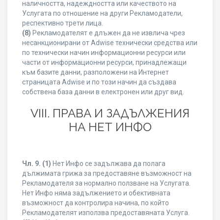
наличността, надеждността или качеството на
Услугата по отношение на други Рекламодатели,
респективно трети лица.
(8)
Рекламодателят е длъжен да не извлича чрез
несанкционирани от Adwise технически средства или
по технически начин информационни ресурси или
части от информационни ресурси, принадлежащи
към базите данни, разположени на Интернет
страницата Adwise и по този начин да създава
собствена база данни в електронен или друг вид.
VIII. ПРАВА И ЗАДЪЛЖЕНИЯ
НА НЕТ ИНФО
Чл. 9.
(1)
Нет Инфо се задължава да полага
дължимата грижа за предоставяне възможност на
Рекламодателя за нормално ползване на Услугата.
Нет Инфо няма задължението и обективната
възможност да контролира начина, по който
Рекламодателят използва предоставяната Услуга.