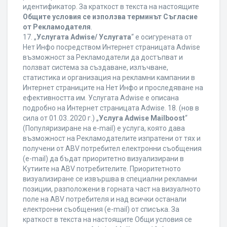
идентификатор. За краткост в текста на настоящите
Общите условия се използва терминът Съгласие
от Рекламодателя
.
17. „
Услугата Adwise/ Услугата
“ е осигурената от
Нет Инфо посредством Интернет страницата Adwise
възможност за Рекламодатели да достъпват и
ползват система за създаване, излъчване,
статистика и организация на рекламни кампании в
Интернет страниците на Нет Инфо и проследяване на
ефективността им. Услугата Adwise е описана
подробно на Интернет страницата Adwise. 18. (нов в
сила от 01.03..2020 г.) „
Услуга Adwise Mailboost
“
(Популяризиране на e-mail) е услуга, която дава
възможност на Рекламодателите изпратени от тях и
получени от ABV потребител електронни съобщения
(e-mail) да бъдат приоритетно визуализирани в
Кутиите на ABV потребителите. Приоритетното
визуализиране се извършва в специални рекламни
позиции, разположени в горната част на визуалното
поле на ABV потребителя и над всички останали
електронни съобщения (e-mail) от списъка. За
краткост в текста на настоящите Общи условия се