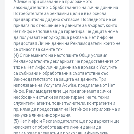
Adwise и при спазване на приложимото
законодателство. Обработването на лични данни на
Потребителите за рекламни цели е въз основа
предварително дадено съгласие. Последното не се
прилага по отношение на данните за възраст, които
Нет Инфо използва за да гарантира, че децата няма
да получават неподходяща реклама. Нет Инфо не
предоставя Лични данни на Рекламодатели, които не
се отнасят за самите тях.
(4)
С приемането на настоящите Общи условия
Рекламодателите декларират, че предоставените от
тях на Нет Инфо лични данни във връзка с Услугите
са събирани и обработвани в съответствие със
Законодателството за защита на данните. При
използване на Услугата Adwise, предлагана от Нет
Инфо, Рекламодателите ще предприемат всички
необходими стъпки за гарантиране, че те, техни
служители, агенти, подизпълнители, контрагенти и
пр. няма да предоставят на Нет Инфо неприложима и
ненужна лична информация.
(5)
Нет Инфо и Рекламодателите ще поддържат и ще
изискват от обработващите лични данни да
поддържат адекватни и подходящи физически,