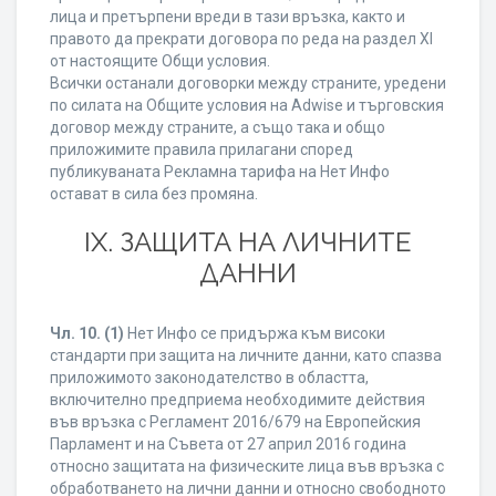
лица и претърпени вреди в тази връзка, както и
правото да прекрати договора по реда на раздел XI
от настоящите Общи условия.
Всички останали договорки между страните, уредени
по силата на Общите условия на Adwise и търговския
договор между страните, а също така и общо
приложимите правила прилагани според
публикуваната Рекламна тарифа на Нет Инфо
остават в сила без промяна.
IХ. ЗАЩИТА НА ЛИЧНИТЕ
ДАННИ
Чл. 10.
(1)
Нет Инфо се придържа към високи
стандарти при защита на личните данни, като спазва
приложимото законодателство в областта,
включително предприема необходимите действия
във връзка с Регламент 2016/679 на Европейския
Парламент и на Съвета от 27 април 2016 година
относно защитата на физическите лица във връзка с
обработването на лични данни и относно свободното