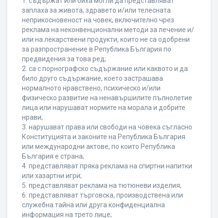
1. съдържат или биха могли да представляват
заплаха за живота, здравето и/или телесната
неприкосновеност на човек, включително чрез
реклама на неконвенционални методи за лечение и/
или на лекарствени продукти, които не са одобрени
за разпространение в Република България по
предвидения за това ред;
2. са с порнографско съдържание или каквото и да
било друго съдържание, което застрашава
нормалното нравствено, психическо и/или
физическо развитие на ненавършилите пълнолетие
лица или нарушават нормите на морала и добрите
нрави;
3. нарушават права или свободи на човека съгласно
Конституцията и законите на Република България
или международни актове, по които Република
България е страна;
4. представляват пряка реклама на спиртни напитки
или хазартни игри;
5. представляват реклама на тютюневи изделия;
6. представляват търговска, производствена или
служебна тайна или друга конфиденциална
информация на трето лице;