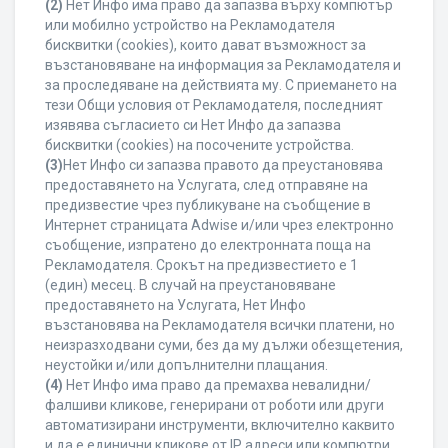
(2)
Нет Инфо има право да запазва върху компютър
или мобилно устройство на Рекламодателя
бисквитки (cookies), които дават възможност за
възстановяване на информация за Рекламодателя и
за проследяване на действията му. С приемането на
тези Общи условия от Рекламодателя, последният
изявява съгласието си Нет Инфо да запазва
бисквитки (cookies) на посочените устройства.
(3)
Нет Инфо си запазва правото да преустановява
предоставянето на Услугата, след отправяне на
предизвестие чрез публикуване на съобщение в
Интернет страницата Adwise и/или чрез електронно
съобщение, изпратено до електронната поща на
Рекламодателя. Срокът на предизвестието е 1
(един) месец. В случай на преустановяване
предоставянето на Услугата, Нет Инфо
възстановява на Рекламодателя всички платени, но
неизразходвани суми, без да му дължи обезщетения,
неустойки и/или допълнителни плащания.
(4)
Нет Инфо има право да премахва невалидни/
фалшиви кликове, генерирани от роботи или други
автоматизирани инструменти, включително каквито
и да е единични кликове от IP адреси или компютри,