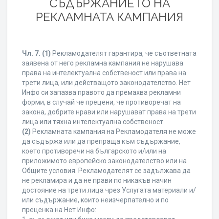
СЪДЪРЖАНИЕТО НА
РЕКЛАМНАТА КАМПАНИЯ
Чл. 7.
(1)
Рекламодателят гарантира, че съответната
заявена от него рекламна кампания не нарушава
права на интелектуална собственост или права на
трети лица, или действащото законодателство. Нет
Инфо си запазва правото да премахва рекламни
форми, в случай че прецени, че противоречат на
закона, добрите нрави или нарушават права на трети
лица или тяхна интелектуална собственост.
(2)
Рекламната кампания на Рекламодателя не може
да съдържа или да препраща към съдържание,
което противоречи на българското и/или на
приложимото европейско законодателство или на
Общите условия. Рекламодателят се задължава да
не рекламира и да не прави по никакъв начин
достояние на трети лица чрез Услугата материали и/
или съдържание, които неизчерпателно и по
преценка на Нет Инфо: