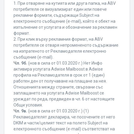
1. При отваряне на кутията или друга папка, на ABV
потребителя се визуализират един или повече
рекламни формати, съдържащи Subject на
електронното съобщение (e-mail), който е обект на
изпълнение от услугата и обозначение за рекламен
формат.
2. При клик върху рекламния формат, на ABV
потребителя се отваря непромененото съдържание
на изпратеното от Рекламодателя електронно
съобщение (e-mail).
Чл. 9б.
(нов в сила от 01.03.2020 г.) Нет Инфо
активира услугата Adwise Mailboost в Adwise
профила на Рекламодателя в срок от 1 (един)
работен ден от получаване на плащане за нея.
Отношенията между страните, свързани със
заплащането на услугата Adwise Mailboost се
уреждат по реда, предвиден в чл. 6 от настоящите
Общи условия.
Чл. 9в.
(нов в сила от 01.03.2020 г.) (1)
Рекламодателят декларира, че посочените от него
DKIM и части/целият текст на полето Subject на
електронното съобщение (e-mail) съответстват на