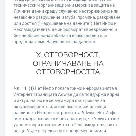
технически и организационни мерки за защита на
Личните данни срещу случайно, неоторизирано или
незаконно разрушение, загуба, промяна, разкриване
или достъп ("Нарушаване на данните"). Нет Инфо и
Рекламодателите ще информират своевременно и
без необоснована забава за всяко реално или
предполагаемо Нарушаване на данните.
X. ОТГОВОРНОСТ.
ОГРАНИЧАВАНЕ НА
ОТГОВОРНОСТТА
Чл. 11.
(1)
Нет Инфо полага грижи информацията в
Интернет страницата Adwise да се поддържа вярна
и актуална, но не се ангажира със срокове за
актуализирането й, освен ако е посочил нещо
различно в Интернет страницата Adwise. Нет Инфо
няма задължението и не гарантира, че Услугата ще
удовлетвори очакванията на Рекламодателя, нито
че ще бъде непрекъсната, навременна и/или