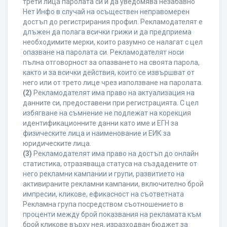
трети лица паролата си и да уведомява незабавно
Нет Инфо в случай на осъществен неправомерен
достъп до регистрирания профил. Рекламодателят е
длъжен да полага всички грижи и да предприема
необходимите мерки, които разумно се налагат с цел
опазване на паролата си. Рекламодателят носи
пълна отговорност за опазването на своята парола,
както и за всички действия, които се извършват от
него или от трето лице чрез използване на паролата.
(2)
Рекламодателят има право на актуализация на
данните си, предоставени при регистрацията. С цел
избягване на съмнение не подлежат на корекция
идентификационните данни като име и ЕГН за
физическите лица и наименование и ЕИК за
юридическите лица.
(3)
Рекламодателят има право на достъп до онлайн
статистика, отразяваща статуса на създадените от
него рекламни кампании и групи, развитието на
активираните рекламни кампании, включително брой
импресии, кликове, ефикасност на съответната
Рекламна група посредством съотношението в
проценти между брой показвания на рекламата към
брой кликове върху нея, изразходван бюджет за