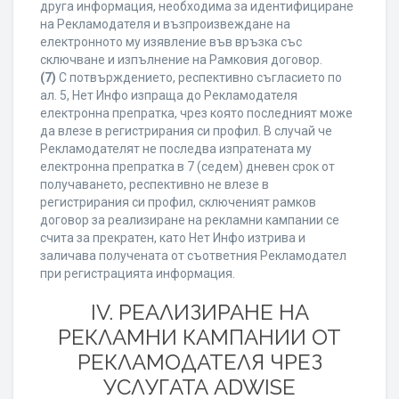
друга информация, необходима за идентифициране
на Рекламодателя и възпроизвеждане на
електронното му изявление във връзка със
сключване и изпълнение на Рамковия договор.
(7)
С потвърждението, респективно съгласието по
ал. 5, Нет Инфо изпраща до Рекламодателя
електронна препратка, чрез която последният може
да влезе в регистрирания си профил. В случай че
Рекламодателят не последва изпратената му
електронна препратка в 7 (седем) дневен срок от
получаването, респективно не влезе в
регистрирания си профил, сключеният рамков
договор за реализиране на рекламни кампании се
счита за прекратен, като Нет Инфо изтрива и
заличава получената от съответния Рекламодател
при регистрацията информация.
IV. РЕАЛИЗИРАНЕ НА
РЕКЛАМНИ КАМПАНИИ ОТ
РЕКЛАМОДАТЕЛЯ ЧРЕЗ
УСЛУГАТА ADWISE