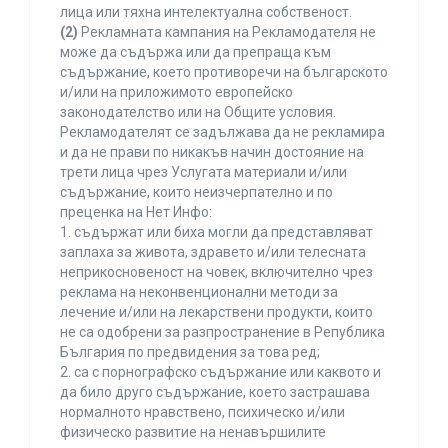
лица или тяхна интелектуална собственост.
(2)
Рекламната кампания на Рекламодателя не
може да съдържа или да препраща към
съдържание, което противоречи на българското
и/или на приложимото европейско
законодателство или на Общите условия.
Рекламодателят се задължава да не рекламира
и да не прави по никакъв начин достояние на
трети лица чрез Услугата материали и/или
съдържание, които неизчерпателно и по
преценка на Нет Инфо:
1. съдържат или биха могли да представляват
заплаха за живота, здравето и/или телесната
неприкосновеност на човек, включително чрез
реклама на неконвенционални методи за
лечение и/или на лекарствени продукти, които
не са одобрени за разпространение в Република
България по предвидения за това ред;
2. са с порнографско съдържание или каквото и
да било друго съдържание, което застрашава
нормалното нравствено, психическо и/или
физическо развитие на ненавършилите