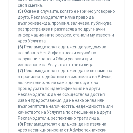
своя сметка.
(5)
Освен в случаите, когато е изрично уговорено
друго, Рекламодателят няма право да
възпроизвежда, променя, заличава, публикува,
разпространява и разгласява по друг начин
информационните ресурси, станали му известни
чрез Услугата.
(6)
Рекламодателят е длъжен да уведомява
незабавно Нет Инфо за всеки случай на
нарушение на тези Общи условия при
използване на Услугата от трети лица.
(7)
Рекламодателят е длъжен да не се намесва
в правилното действие на системата на Adwise,
включително, но не само: да не осуетява
процедурата по идентификация на други
Рекламодатели; да не осъществява достъп
извън предоставения; да не накърнява или
възпрепятства наличността, надеждността или
качеството на Услугата по отношение на други
Рекламодатели, респективно трети лица.
(8)
Рекламодателят е длъжен да не извлича
чрез несанкционирани от Adwise технически