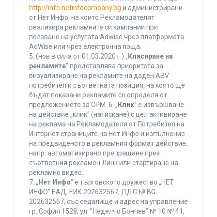
http://info.netinfocompany.bg
и администрирани
от Нет Инфо, на които Рекламодателят
реализира рекламните си кампании при
ползване на услугата Adwise чрез платформата
AdWise или чрез електронна поща.
5. (нов в сила от 01.03.2020 г.) „
Класиране на
рекламите
“ представлява приоритета за
визуализиране на рекламите на даден ABV
потребител и съответната позиция, на която ще
бъдат показани рекламите се определя от
предложението за CPM. 6. „
Клик
” е извършване
на действие „клик“ (натискане) с цел активиране
на реклама на Рекламодателя от Потребител на
Интернет страниците на Нет Инфо и изпълнение
на предвиденото в рекламния формат действие,
напр. автоматизирано препращане през
съответния рекламен Линк или стартиране на
рекламно видео.
7. „
Нет Инфо
” е търговското дружество „НЕТ
ИНФО” ЕАД, ЕИК 202632567, ДДС № BG
202632567, със седалище и адрес на управление
гр. София 1528, ул. ”Неделчо Бончев” № 10 № 41,