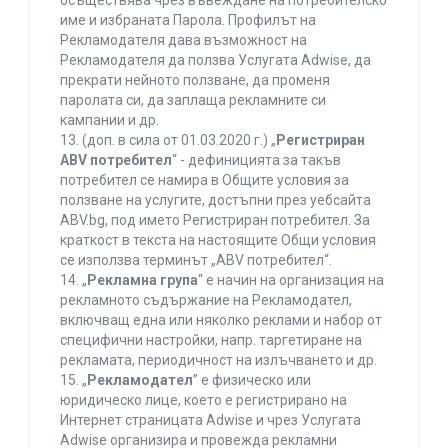
осъществява чрез въвеждане на потребителско
име и избраната Парола. Профилът на
Рекламодателя дава възможност на
Рекламодателя да ползва Услугата Adwise, да
прекрати нейното ползване, да променя
паролата си, да заплаща рекламните си
кампании и др.
13. (доп. в сила от 01.03.2020 г.) „
Регистриран
ABV потребител
“ - дефиницията за такъв
потребител се намира в Общите условия за
ползване на услугите, достъпни през уебсайта
ABV.bg, под името Регистриран потребител. За
краткост в текста на настоящите Общи условия
се използва терминът „ABV потребител“.
14. „
Рекламна група
“ е начин на организация на
рекламното съдържание на Рекламодател,
включващ една или няколко реклами и набор от
специфични настройки, напр. таргетиране на
рекламата, периодичност на излъчването и др.
15. „
Рекламодател
” е физическо или
юридическо лице, което е регистрирано на
Интернет страницата Adwise и чрез Услугата
Adwise организира и провежда рекламни