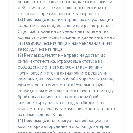
опазването на своята парола, както и за всички
действия, които се извършват от него или от
трето лице чрез използване на паролата.
(2)
Рекламодателят има право на актуализация
на данните си, предоставени при регистрацията.
С цел избягване на съмнение не подлежат на
корекция идентификационните данни като име и
ЕГН за физическите лица и наименование и ЕИК
за юридическите лица.
(3)
Рекламодателят има право на достъп до
онлайн статистика, отразяваща статуса на
създадените от него рекламни кампании и
групи, развитието на активираните рекламни
кампании, включително брой импресии, кликове,
ефикасност на съответната Рекламна група
посредством съотношението в проценти между
брой показвания на рекламата към брой
кликове върху нея, изразходван бюджет за
съответната рекламна кампания, както и цената
за всеки отделен Клик.
(4)
Рекламодателят осигурява необходимото
компютърно оборудване и достъп до интернет
за използване на Услугата самостоятелно и за