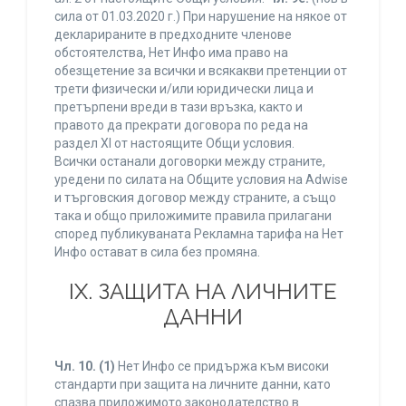
сила от 01.03.2020 г.) При нарушение на някое от
декларираните в предходните членове
обстоятелства, Нет Инфо има право на
обезщетение за всички и всякакви претенции от
трети физически и/или юридически лица и
претърпени вреди в тази връзка, както и
правото да прекрати договора по реда на
раздел XI от настоящите Общи условия.
Всички останали договорки между страните,
уредени по силата на Общите условия на Adwise
и търговския договор между страните, а също
така и общо приложимите правила прилагани
според публикуваната Рекламна тарифа на Нет
Инфо остават в сила без промяна.
IХ. ЗАЩИТА НА ЛИЧНИТЕ
ДАННИ
Чл. 10.
(1)
Нет Инфо се придържа към високи
стандарти при защита на личните данни, като
спазва приложимото законодателство в