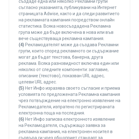
създаде една или няколко Рекламни групи
съгласно указанията, публикувани на Интернет
страницата Adwise, както и да следи развитието
на рекламната кампания посредством онлайн
статистика. Всяка новосъздадена Рекламна
група може да бъде включена в нова или във
вече съществуваща рекламна кампания.
(4)
Рекламодателят може да създава Рекламни
групи, които според рекламното си съдържание
могат да бъдат текстова, банерна, друга
реклама. Всяка разновидност включва един или
няколко от следните компоненти: заглавие,
описание (текстово), показван URL адрес,
целеви URL адрес.
(5)
Нет Инфо изразява своето съгласие и приема
условията по предложената Рекламна кампания
чрез потвърждение на електронно изявление на
Рекламодателя, изпратено по регистрираната
електронна поща на последния.
(6)
Нет Инфо записва електронното изявление
на Рекламодателя, съдържащо заявка за
рекламна кампания, на електронен носител в
сървъра си чрез общоприет стандарт за