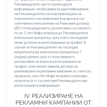
Рекламодателя, както и всяка друга
информация, необходима за идентифициране
на Рекламодателя и възпроизвеждане на
електронното му изявление във връзка със
сключване и изпълнение на Рамковия договор.
(7)
С потвърждението, респективно съгласието
по ал. 5, Нет Инфо изпраща до Рекламодателя
електронна препратка, чрез която последният
може да влезе в регистрирания си профил. В
случай че Рекламодателят не последва
изпратената му електронна препратка в 7
(седем) дневен срок от получаването,
респективно не влезе в регистрирания си
профил, сключеният рамков договор за
реализиране на рекламни кампании се счита за
прекратен, като Нет Инфо изтрива и заличава
получената от съответния Рекламодател при
регистрацията информация.
IV. РЕАЛИЗИРАНЕ НА
РЕКЛАМНИ КАМПАНИИ ОТ