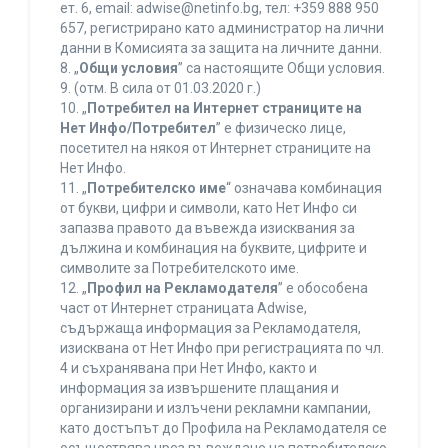
ет. 6, еmail: adwise@netinfo.bg, тел: +359 888 950
657, регистрирано като администратор на лични
данни в Комисията за защита на личните данни.
8. „
Общи условия
” са настоящите Общи условия.
9. (отм. В сила от 01.03.2020 г.)
10. „
Потребител на Интернет страниците на
Нет Инфо/Потребител
” е физическо лице,
посетител на някоя от Интернет страниците на
Нет Инфо.
11. „
Потребителско име
“ означава комбинация
от букви, цифри и символи, като Нет Инфо си
запазва правото да въвежда изисквания за
дължина и комбинация на буквите, цифрите и
символите за Потребителското име.
12. „
Профил на Рекламодателя
” е обособена
част от Интернет страницата Adwise,
съдържаща информация за Рекламодателя,
изисквана от Нет Инфо при регистрацията по чл.
4 и съхранявана при Нет Инфо, както и
информация за извършените плащания и
организирани и излъчени рекламни кампании,
като достъпът до Профила на Рекламодателя се