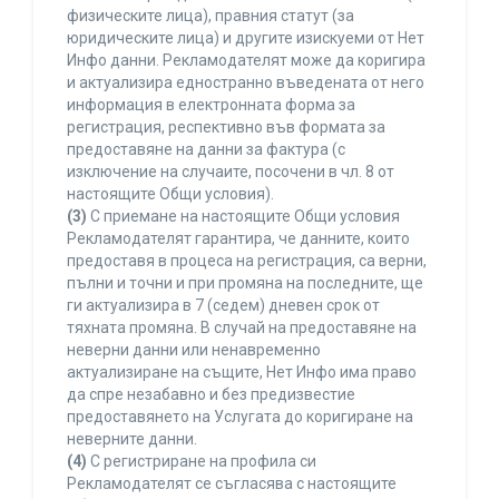
физическите лица), правния статут (за
юридическите лица) и другите изискуеми от Нет
Инфо данни. Рекламодателят може да коригира
и актуализира едностранно въведената от него
информация в електронната форма за
регистрация, респективно във формата за
предоставяне на данни за фактура (с
изключение на случаите, посочени в чл. 8 от
настоящите Общи условия).
(3)
С приемане на настоящите Общи условия
Рекламодателят гарантира, че данните, които
предоставя в процеса на регистрация, са верни,
пълни и точни и при промяна на последните, ще
ги актуализира в 7 (седем) дневен срок от
тяхната промяна. В случай на предоставяне на
неверни данни или ненавременно
актуализиране на същите, Нет Инфо има право
да спре незабавно и без предизвестие
предоставянето на Услугата до коригиране на
неверните данни.
(4)
С регистриране на профила си
Рекламодателят се съгласява с настоящите