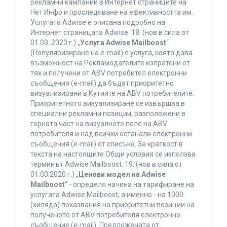
рекламни кампании в Интернет страниците на
Нет Инфо и проследяване на ефективността им.
Услугата Adwise е описана подробно на
Интернет страницата Adwise. 18. (нов в сила от
01.03..2020 г.) „
Услуга Adwise Mailboost
“
(Популяризиране на e-mail) е услуга, която дава
възможност на Рекламодателите изпратени от
тях и получени от ABV потребител електронни
съобщения (e-mail) да бъдат приоритетно
визуализирани в Кутиите на ABV потребителите.
Приоритетното визуализиране се извършва в
специални рекламни позиции, разположени в
горната част на визуалното поле на ABV
потребителя и над всички останали електронни
съобщения (e-mail) от списъка. За краткост в
текста на настоящите Общи условия се използва
терминът Adwise Mailboost. 19. (нов в сила от
01.03.2020 г.) „
Ценови модел на Adwise
Mailboost
“ - определя начина на тарифиране на
услугата Adwise Mailboost, а именно - на 1000
(хиляда) показвания на приоритетни позиции на
полученото от ABV потребителя електронно
съобщение (e-mail). Предложената от