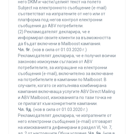
него DKIM и части/целият текст на полето
Subject на електронното съобщение (e-mail)
съответстват на изпратените от него или от
платформа под негов контрол електронни
съобщения до ABV потребители.
(2) Рекламодателят декларира, че е
информирал своите клиенти за възможността
да бъдат включени в Mailboost кампания.
Чл. 9г.
(нов в сила от 01.03.2020 г.)
Рекламодателят декларира, че е получил всички
законово изискуеми съгласия от ABV
потребителите, за изпращане на електронни
съобщения (e-mail), включително за включване
на потребителите в кампании по Mailboost. В
случаите, когато се изпълнява комбинирана
кампания включваща услугите ABV Direct Mailing
и ABV Mailboost, изискванията по тази точка не
се прилагат към конкретните кампании.
Чл. 9д.
(нов в сила от 01.03.2020 г.)
Рекламодателят декларира, че изпратените от
него електронни съобщения (e-mail) отговарят
на изискванията дефинирани в раздел VI, Чл. 7,
ал. 2 от настоящите Общи условия.
Чл. 9е.
(нов в