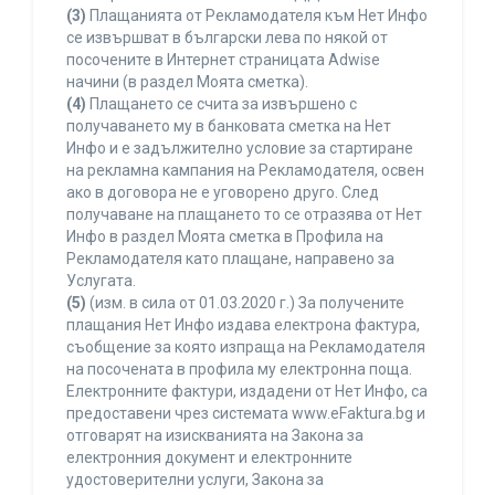
(3)
Плащанията от Рекламодателя към Нет Инфо
се извършват в български лева по някой от
посочените в Интернет страницата Adwise
начини (в раздел Моята сметка).
(4)
Плащането се счита за извършено с
получаването му в банковата сметка на Нет
Инфо и е задължително условие за стартиране
на рекламна кампания на Рекламодателя, освен
ако в договора не е уговорено друго. След
получаване на плащането то се отразява от Нет
Инфо в раздел Моята сметка в Профила на
Рекламодателя като плащане, направено за
Услугата.
(5)
(изм. в сила от 01.03.2020 г.) За получените
плащания Нет Инфо издава електрона фактура,
съобщение за която изпраща на Рекламодателя
на посочената в профила му електронна поща.
Електронните фактури, издадени от Нет Инфо, са
предоставени чрез системата www.eFaktura.bg и
отговарят на изискванията на Закона за
електронния документ и електронните
удостоверителни услуги, Закона за