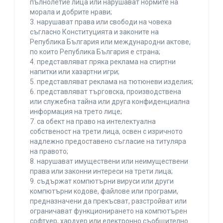
пълнолетие лица или нарушават нормите на
морала и добрите нрави;
3. нарушават права или свободи на човека
съгласно Конституцията и законите на
Република България или международни актове,
по които Република България е страна;
4. представляват пряка реклама на спиртни
напитки или хазартни игри;
5. представляват реклама на тютюневи изделия;
6. представляват търговска, производствена
или служебна тайна или друга конфиденциална
информация на трето лице;
7. са обект на право на интелектуална
собственост на трети лица, освен с изричното
надлежно предоставено съгласие на титуляра
на правото;
8. нарушават имуществени или неимуществени
права или законни интереси на трети лица;
9. съдържат компютърни вируси или други
компютърни кодове, файлове или програми,
предназначени да прекъсват, разстройват или
ограничават функционирането на компютърен
софтуер, хардуер или електронно съобщително