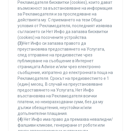
Рекламодателя бисквитки (cookies), които дават
възможност за възстановяване на информация
за Рекламодателя и за проследяване на
действията му. С приемането на тези Общи
условия от Рекламодателя, последният изявява
съгласието си Нет Инфо да запазва бисквитки
(cookies) на посочените устройства.
(3)
Нет Инфо си запазва правото да
преустановява предоставянето на Услугата,
след отправяне на предизвестие чрез
публикуване на съобщение в Интернет
страницата Adwise и/или чрез електронно
съобщение, изпратено до електронната поща на
Рекламодателя. Срокът на предизвестието е 1
(един) месец. В случай на преустановяване
предоставянето на Услугата, Нет Инфо
възстановява на Рекламодателя всички
платени, но неизразходвани суми, без да му
дължи обезщетения, неустойки и/или
допълнителни плащания.
(4)
Нет Инфо има право да премахва невалидни/
фалшиви кликове, генерирани от роботи или