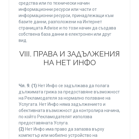
средства или по технически начин
информационни ресурси или части от
информационни ресурси, принадлежащи към
базите данни, разположени на Интернет
страницата Adwise и по този начин да създава
собствена база данни в електронен или друг
вид.
VIII. ПРАВА И ЗАДЪЛЖЕНИЯ
НА НЕТ ИНФО
Чл. 9.
(1)
Нет Инфо се задължава да полага
дължимата грижа за предоставяне възможност
на Рекламодателя за нормално ползване на
Услугата. Нет Инфо няма задължението и
обективната възможност да контролира начина,
по който Рекламодателят използва
предоставяната Услуга.
(2)
Нет Инфо има право да запазва върху
компютър или мобилно устройство на