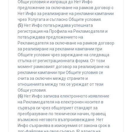
Общи условия и изпраща до Нет Инфо
предложение за сключване на рамков договор с
Нет Инфо за реализиране на рекламни кампании
чрез Услугата и съгласно Общите условия.
(5)
Нет Инфо потвърждава успешната
регистрация на Профила на Рекламодателя и
потвърждава предложението на
Рекламодателя за сключване на рамков договор
за реализиране на рекламни кампании при
Общите условия чрез зареждане на следваща
стъпка от регистрационната форма. От този
момент рамковият договор за реализиране на
рекламни кампании при Общите условия се
счита за сключен между страните и
отношенията между тях се уреждат от тези
Общи условия.
(6)
Нет Инфо записва електронното изявление
на Рекламодателя на електронен носител в
сървъра си чрез общоприет стандарт за
преобразуване по технически начин, правещ
възможно неговото възпроизвеждане. Нет
Инфо съхранява в изискуемия от закона срок в
лог-файлове на своя сървър, IP адреса на