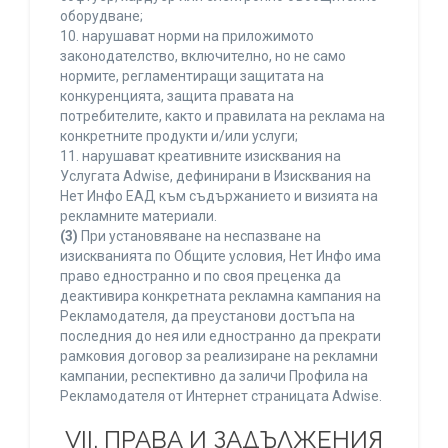
оборудване;
10. нарушават норми на приложимото
законодателство, включително, но не само
нормите, регламентиращи защитата на
конкуренцията, защита правата на
потребителите, както и правилата на реклама на
конкретните продукти и/или услуги;
11. нарушават креативните изисквания на
Услугата Adwise, дефинирани в Изисквания на
Нет Инфо ЕАД към съдържанието и визията на
рекламните материали.
(3)
При установяване на неспазване на
изискванията по Общите условия, Нет Инфо има
право едностранно и по своя преценка да
деактивира конкретната рекламна кампания на
Рекламодателя, да преустанови достъпа на
последния до нея или едностранно да прекрати
рамковия договор за реализиране на рекламни
кампании, респективно да заличи Профила на
Рекламодателя от Интернет страницата Adwise.
VII. ПРАВА И ЗАДЪЛЖЕНИЯ