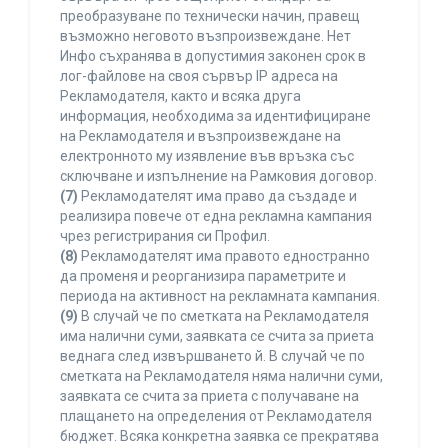
преобразуване по технически начин, правещ
възможно неговото възпроизвеждане. Нет
Инфо съхранява в допустимия законен срок в
лог-файлове на своя сървър IP адреса на
Рекламодателя, както и всяка друга
информация, необходима за идентифициране
на Рекламодателя и възпроизвеждане на
електронното му изявление във връзка със
сключване и изпълнение на Рамковия договор.
(7)
Рекламодателят има право да създаде и
реализира повече от една рекламна кампания
чрез регистрирания си Профил.
(8)
Рекламодателят има правото едностранно
да променя и реорганизира параметрите и
периода на активност на рекламната кампания.
(9)
В случай че по сметката на Рекламодателя
има налични суми, заявката се счита за приета
веднага след извършването й. В случай че по
сметката на Рекламодателя няма налични суми,
заявката се счита за приета с получаване на
плащането на определения от Рекламодателя
бюджет. Всяка конкретна заявка се прекратява