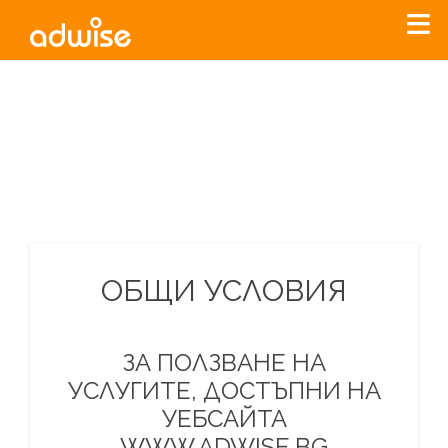
Уважаеми рекламодатели, с настоящото съобщение
бихме искали да Ви уведомим, че „Нет Инфо“ ЕАД (
„Нет
Инфо“
)
прекратява услугата Adwise
считано от
01.01.2026
г
.
За повече информация, натиснете
тук.
ОБЩИ УСЛОВИЯ
ЗА ПОЛЗВАНЕ НА
УСЛУГИТЕ, ДОСТЪПНИ НА
УЕБСАЙТА
WWW.ADWISE.BG