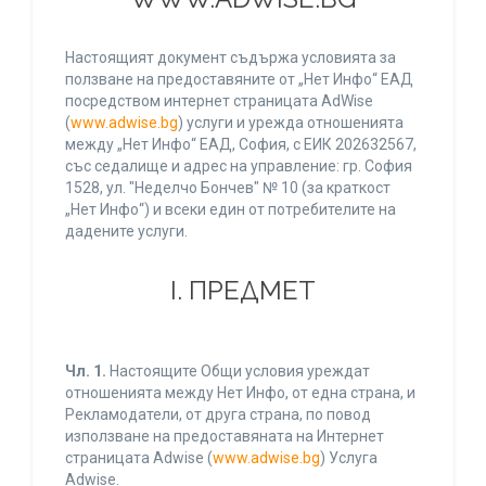
Настоящият документ съдържа условията за
ползване на предоставяните от „Нет Инфо“ ЕАД
посредством интернет страницата AdWise
(
www.adwise.bg
) услуги и урежда отношенията
между „Нет Инфо“ ЕАД, София, с ЕИК 202632567,
със седалище и адрес на управление: гр. София
1528, ул. "Неделчо Бончев" № 10 (за краткост
„Нет Инфо“) и всеки един от потребителите на
дадените услуги.
І. ПРЕДМЕТ
Чл. 1.
Настоящите Общи условия уреждат
отношенията между Нет Инфо, от една страна, и
Рекламодатели, от друга страна, по повод
използване на предоставяната на Интернет
страницата Adwise (
www.adwise.bg
) Услуга
Adwise.