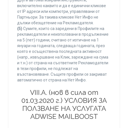
други автоматизирани инструменти,
включително каквито и да е единични кликове
от IP адреси или компютри, управлявани от
Партньори. За такива кликове Нет Инфо не
дължи обезщетение на Рекламодателя.
(5)
Сумите, които са заредени в Профилите на
рекламодатели и неизползвани в продължение
на 5 (пет) години, считано от изтичане на 1
януари на годината, следваща годината, през
която е осъществена последната активност
(напр., извършване на Клик, зареждане на сума
и т.н.) от страна на съответните Рекламодатели
в тези профили, не подлежат на
възстановяване. Същите профили се закриват
автоматично от страна на Нет Инфо.
VIII.A. (нов в сила от
01.03.2020 г.) УСЛОВИЯ ЗА
ПОЛЗВАНЕ НА УСЛУГАТА
ADWISE MAILBOOST