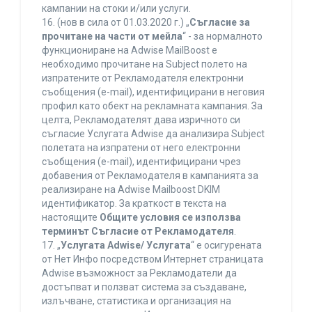
кампании на стоки и/или услуги.
16. (нов в сила от 01.03.2020 г.) „
Съгласие за
прочитане на части от мейла
“ - за нормалното
функциониране на Adwise MailBoost е
необходимо прочитане на Subject полето на
изпратените от Рекламодателя електронни
съобщения (e-mail), идентифицирани в неговия
профил като обект на рекламната кампания. За
целта, Рекламодателят дава изричното си
съгласие Услугата Adwise да анализира Subject
полетата на изпратени от него електронни
съобщения (e-mail), идентифицирани чрез
добавения от Рекламодателя в кампанията за
реализиране на Adwise Mailboost DKIM
идентификатор. За краткост в текста на
настоящите
Общите условия се използва
терминът Съгласие от Рекламодателя
.
17. „
Услугата Adwise/ Услугата
“ е осигурената
от Нет Инфо посредством Интернет страницата
Adwise възможност за Рекламодатели да
достъпват и ползват система за създаване,
излъчване, статистика и организация на