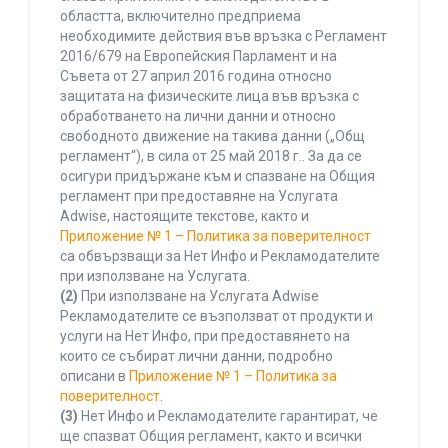
областта, включително предприема
необходимите действия във връзка с Регламент
2016/679 на Европейския Парламент и на
Съвета от 27 април 2016 година относно
защитата на физическите лица във връзка с
обработването на лични данни и относно
свободното движение на такива данни („Общ
регламент“), в сила от 25 май 2018 г.. За да се
осигури придържане към и спазване на Общия
регламент при предоставяне на Услугата
Adwise, настоящите текстове, както и
Приложение № 1 – Политика за поверителност
са обвързващи за Нет Инфо и Рекламодателите
при използване на Услугата.
(2)
При използване на Услугата Adwise
Рекламодателите се възползват от продукти и
услуги на Нет Инфо, при предоставянето на
които се събират лични данни, подробно
описани в
Приложение № 1 – Политика за
поверителност
.
(3)
Нет Инфо и Рекламодателите гарантират, че
ще спазват Общия регламент, както и всички