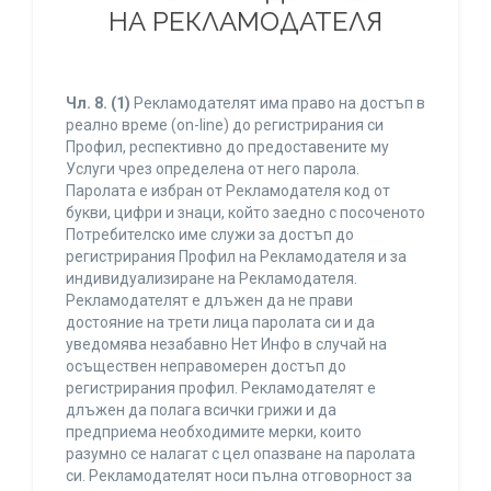
НА РЕКЛАМОДАТЕЛЯ
Чл. 8.
(1)
Рекламодателят има право на достъп в
реално време (on-line) до регистрирания си
Профил, респективно до предоставените му
Услуги чрез определена от него парола.
Паролата е избран от Рекламодателя код от
букви, цифри и знаци, който заедно с посоченото
Потребителско име служи за достъп до
регистрирания Профил на Рекламодателя и за
индивидуализиране на Рекламодателя.
Рекламодателят е длъжен да не прави
достояние на трети лица паролата си и да
уведомява незабавно Нет Инфо в случай на
осъществен неправомерен достъп до
регистрирания профил. Рекламодателят е
длъжен да полага всички грижи и да
предприема необходимите мерки, които
разумно се налагат с цел опазване на паролата
си. Рекламодателят носи пълна отговорност за