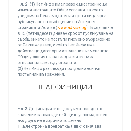
Чл. 2.
(1)
Нет Инфо има право едностранно да
изменя настоящите Общи условия, за което
уведомява Рекламодатели и трети лица чрез
публикуване на съобщение на Интернет
страницата Adwise (
www.adwise.bg
) . В случай че
в 15 (петнадесет) дневен срок от публикуване на
съобщението не постъпи писмено възражение
от Рекламодател, с който Нет Инфо има
действащи договорни отношения, изменените
Общи условия стават задължителни за
отношенията между страните.
(2)
Нет Инфо разглежда поотделно всички
постъпили възражения.
ІІ. ДЕФИНИЦИИ
Чл. 3.
Дефинициите по-долу имат следното
значение навсякъде в Общите условия, освен
ако друго не е изрично посочено:
1. „
Електронна препратка/Линк
” означава