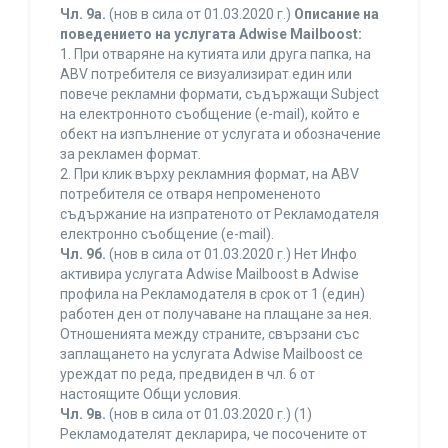
Чл. 9а.
(нов в сила от 01.03.2020 г.)
Описание на
поведението на услугата Adwise Mailboost:
1. При отваряне на кутията или друга папка, на
ABV потребителя се визуализират един или
повече рекламни формати, съдържащи Subject
на електронното съобщение (e-mail), който е
обект на изпълнение от услугата и обозначение
за рекламен формат.
2. При клик върху рекламния формат, на ABV
потребителя се отваря непромененото
съдържание на изпратеното от Рекламодателя
електронно съобщение (e-mail).
Чл. 9б.
(нов в сила от 01.03.2020 г.) Нет Инфо
активира услугата Adwise Mailboost в Adwise
профила на Рекламодателя в срок от 1 (един)
работен ден от получаване на плащане за нея.
Отношенията между страните, свързани със
заплащането на услугата Adwise Mailboost се
уреждат по реда, предвиден в чл. 6 от
настоящите Общи условия.
Чл. 9в.
(нов в сила от 01.03.2020 г.) (1)
Рекламодателят декларира, че посочените от