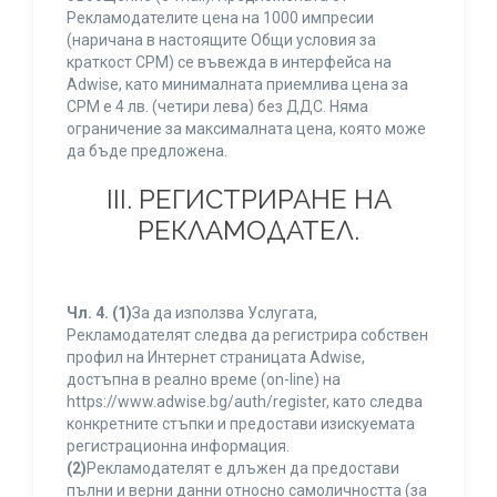
Рекламодателите цена на 1000 импресии
(наричана в настоящите Общи условия за
краткост CPM) се въвежда в интерфейса на
Adwise, като минималната приемлива цена за
CPM е 4 лв. (четири лева) без ДДС. Няма
ограничение за максималната цена, която може
да бъде предложена.
ІІІ. РЕГИСТРИРАНЕ НА
РЕКЛАМОДАТЕЛ.
Чл. 4.
(1)
За да използва Услугата,
Рекламодателят следва да регистрира собствен
профил на Интернет страницата Adwise,
достъпна в реално време (on-line) на
https://www.adwise.bg/auth/register, като следва
конкретните стъпки и предостави изискуемата
регистрационна информация.
(2)
Рекламодателят е длъжен да предостави
пълни и верни данни относно самоличността (за