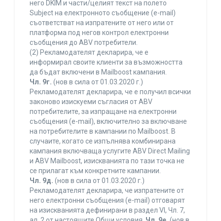
него DKIM и части/целият текст на полето
Subject на електронното съобщение (e-mail)
съответстват на изпратените от него или от
платформа под негов контрол електронни
съобщения до ABV потребители.
(2) Рекламодателят декларира, че е
информирал своите клиенти за възможността
да бъдат включени в Mailboost кампания.
Чл. 9г.
(нов в сила от 01.03.2020 г.)
Рекламодателят декларира, че е получил всички
законово изискуеми съгласия от ABV
потребителите, за изпращане на електронни
съобщения (e-mail), включително за включване
на потребителите в кампании по Mailboost. В
случаите, когато се изпълнява комбинирана
кампания включваща услугите ABV Direct Mailing
и ABV Mailboost, изискванията по тази точка не
се прилагат към конкретните кампании.
Чл. 9д.
(нов в сила от 01.03.2020 г.)
Рекламодателят декларира, че изпратените от
него електронни съобщения (e-mail) отговарят
на изискванията дефинирани в раздел VI, Чл. 7,
ал. 2 от настоящите Общи условия.
Чл. 9е.
(нов в