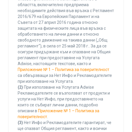
областта, включително предприема
необходимите действия във връзка с Регламент
2016/679 на Европейския Парламент и на
Съвета от 27 април 2016 година относно
защитата на физическите лица във връзка с
обработването на лични данни и относно
свободното движение на такива данни („Общ
регламент“), в сила от 25 май 2018 г.. За да се
осигури придържане към и спазване на Общия
регламент при предоставяне на Услугата
Adwise, настоящите текстове, както и
Приложение № 1 – Политика за поверителност
са обвързващи за Нет Инфо и Рекламодателите
при използване на Услугата.
(2)
При използване на Услугата Adwise
Рекламодателите се възползват от продукти и
услуги на Нет Инфо, при предоставянето на
които се събират лични данни, подробно
описани в
Приложение № 1 – Политика за
поверителност
.
(3)
Нет Инфо и Рекламодателите гарантират, че
ще спазват Общия регламент, както и всички