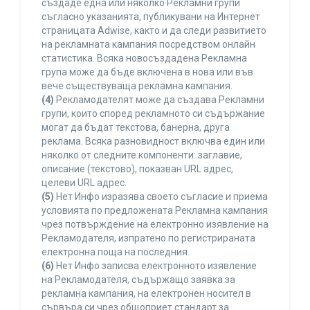
създаде една или няколко Рекламни групи
съгласно указанията, публикувани на Интернет
страницата Adwise, както и да следи развитието
на рекламната кампания посредством онлайн
статистика. Всяка новосъздадена Рекламна
група може да бъде включена в нова или във
вече съществуваща рекламна кампания.
(4)
Рекламодателят може да създава Рекламни
групи, които според рекламното си съдържание
могат да бъдат текстова, банерна, друга
реклама. Всяка разновидност включва един или
няколко от следните компоненти: заглавие,
описание (текстово), показван URL адрес,
целеви URL адрес.
(5)
Нет Инфо изразява своето съгласие и приема
условията по предложената Рекламна кампания
чрез потвърждение на електронно изявление на
Рекламодателя, изпратено по регистрираната
електронна поща на последния.
(6)
Нет Инфо записва електронното изявление
на Рекламодателя, съдържащо заявка за
рекламна кампания, на електронен носител в
сървъра си чрез общоприет стандарт за