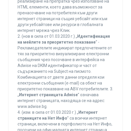
реализиране на препратка чрез използване на
HTML елементи, което дава възможност за
пренасочване на потребителя към други
интернет страници на същия уебсайт или към
други уебсайтове или ресурси в глобалната
интернет мрежа чрез Клик.
2. (нов в сила от 01.03.2020 г.) „
Идентификация
на мейлите за приоритетно показване
“ -
Рекламодателите индикират предпочетените от
тях за приоритетно визуализиране електронни
съобщения чрез посочване в интерфейса на
Adwise на DKIM идентификатор и част от
съдържанието на Subject на писмото.
Комбинацията от двете данни определя кои
електронни съобщения (e-mail) са обект на
приоритетно показване на ABV потребителите. 3.
„
Интернет страницата Adwise
” означава
интернет страницата, находяща се на адрес:
www.adwise.bg.
4. (изм. в сила от 01.03.2020 г.) „
Интернет
страниците на Нет Инфо
” са всички интернет
страници, включени в портфолиото на Нет Инфо,
посочени на официалната интернет страница