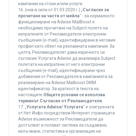
кампании на стоки и/или услуги.
16. (нов в сила от 01.03.2020 г.) „
Съгласие за
прочитане на части от мейла
“ - за нормалното
функциониране на Adwise MailBoost е
необходимо прочитане на Subject полето на
изпратените от Рекламодателя електронни
съобщения (e-mail), идентифицирани в неговия
профил като обект на рекламната кампания. За
целта, Рекламодателят дава изричното си
съгласие Услугата Adwise да анализира Subject
полетата на изпратени от него електронни
съобщения (e-mail), идентифицирани чрез
добавения от Рекламодателя в кампанията за
реализиране на Adwise Mailboost DKIM
идентификатор. За краткост в текста на
настоящите
Общите условия се използва
терминът Съгласие от Рекламодателя
.
17. „
Услугата Adwise/ Услугата
“ е осигурената
от Нет Инфо посредством Интернет страницата
Adwise възможност за Рекламодатели да
достъпват и ползват система за създаване,
излъчване, статистика и организация на