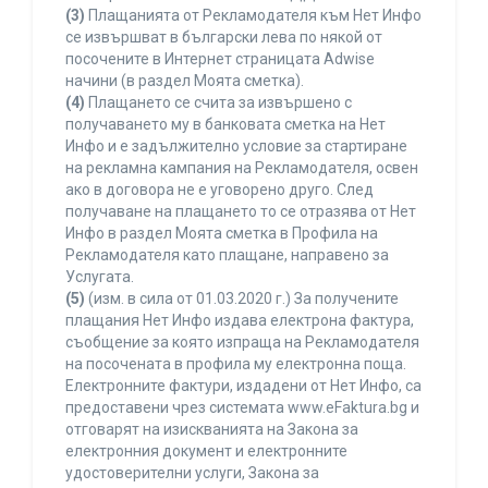
(3)
Плащанията от Рекламодателя към Нет Инфо
се извършват в български лева по някой от
посочените в Интернет страницата Adwise
начини (в раздел Моята сметка).
(4)
Плащането се счита за извършено с
получаването му в банковата сметка на Нет
Инфо и е задължително условие за стартиране
на рекламна кампания на Рекламодателя, освен
ако в договора не е уговорено друго. След
получаване на плащането то се отразява от Нет
Инфо в раздел Моята сметка в Профила на
Рекламодателя като плащане, направено за
Услугата.
(5)
(изм. в сила от 01.03.2020 г.) За получените
плащания Нет Инфо издава електрона фактура,
съобщение за която изпраща на Рекламодателя
на посочената в профила му електронна поща.
Електронните фактури, издадени от Нет Инфо, са
предоставени чрез системата www.eFaktura.bg и
отговарят на изискванията на Закона за
електронния документ и електронните
удостоверителни услуги, Закона за