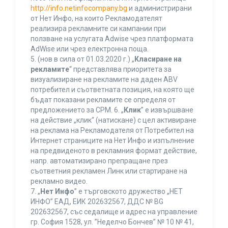
http://info.netinfocompany.bg
и администрирани
от Нет Инфо, на които Рекламодателят
реализира рекламните си кампании при
ползване на услугата Adwise чрез платформата
AdWise или чрез електронна поща.
5. (нов в сила от 01.03.2020 г.) „
Класиране на
рекламите
“ представлява приоритета за
визуализиране на рекламите на даден ABV
потребител и съответната позиция, на която ще
бъдат показани рекламите се определя от
предложението за CPM. 6. „
Клик
” е извършване
на действие „клик“ (натискане) с цел активиране
на реклама на Рекламодателя от Потребител на
Интернет страниците на Нет Инфо и изпълнение
на предвиденото в рекламния формат действие,
напр. автоматизирано препращане през
съответния рекламен Линк или стартиране на
рекламно видео.
7. „
Нет Инфо
” е търговското дружество „НЕТ
ИНФО” ЕАД, ЕИК 202632567, ДДС № BG
202632567, със седалище и адрес на управление
гр. София 1528, ул. ”Неделчо Бончев” № 10 № 41,