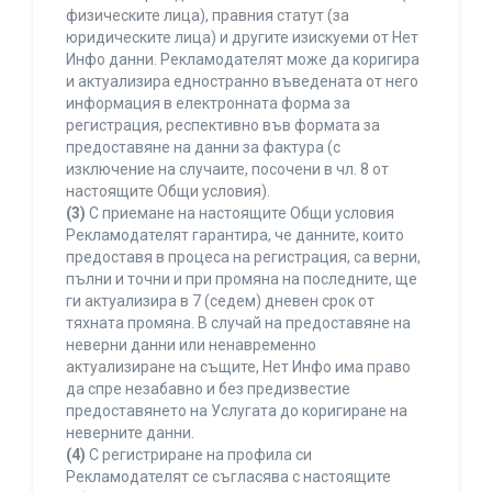
физическите лица), правния статут (за
юридическите лица) и другите изискуеми от Нет
Инфо данни. Рекламодателят може да коригира
и актуализира едностранно въведената от него
информация в електронната форма за
регистрация, респективно във формата за
предоставяне на данни за фактура (с
изключение на случаите, посочени в чл. 8 от
настоящите Общи условия).
(3)
С приемане на настоящите Общи условия
Рекламодателят гарантира, че данните, които
предоставя в процеса на регистрация, са верни,
пълни и точни и при промяна на последните, ще
ги актуализира в 7 (седем) дневен срок от
тяхната промяна. В случай на предоставяне на
неверни данни или ненавременно
актуализиране на същите, Нет Инфо има право
да спре незабавно и без предизвестие
предоставянето на Услугата до коригиране на
неверните данни.
(4)
С регистриране на профила си
Рекламодателят се съгласява с настоящите