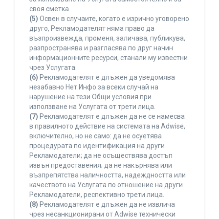
своя сметка.
(5)
Освен в случаите, когато е изрично уговорено
друго, Рекламодателят няма право да
възпроизвежда, променя, заличава, публикува,
разпространява и разгласява по друг начин
информационните ресурси, станали му известни
чрез Услугата.
(6)
Рекламодателят е длъжен да уведомява
незабавно Нет Инфо за всеки случай на
нарушение на тези Общи условия при
използване на Услугата от трети лица.
(7)
Рекламодателят е длъжен да не се намесва
в правилното действие на системата на Adwise,
включително, но не само: да не осуетява
процедурата по идентификация на други
Рекламодатели; да не осъществява достъп
извън предоставения; да не накърнява или
възпрепятства наличността, надеждността или
качеството на Услугата по отношение на други
Рекламодатели, респективно трети лица.
(8)
Рекламодателят е длъжен да не извлича
чрез несанкционирани от Adwise технически