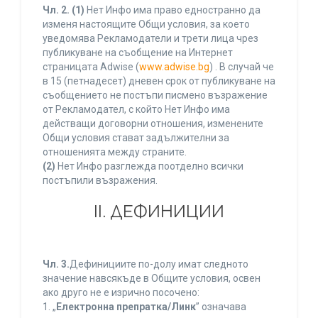
Чл. 2.
(1)
Нет Инфо има право едностранно да
изменя настоящите Общи условия, за което
уведомява Рекламодатели и трети лица чрез
публикуване на съобщение на Интернет
страницата Adwise (
www.adwise.bg
) . В случай че
в 15 (петнадесет) дневен срок от публикуване на
съобщението не постъпи писмено възражение
от Рекламодател, с който Нет Инфо има
действащи договорни отношения, изменените
Общи условия стават задължителни за
отношенията между страните.
(2)
Нет Инфо разглежда поотделно всички
постъпили възражения.
ІІ. ДЕФИНИЦИИ
Чл. 3.
Дефинициите по-долу имат следното
значение навсякъде в Общите условия, освен
ако друго не е изрично посочено:
1. „
Електронна препратка/Линк
” означава