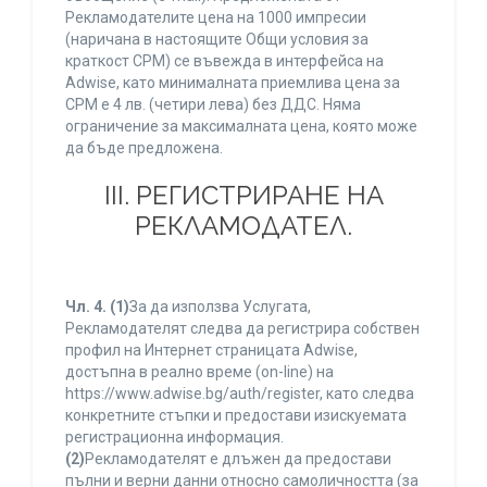
Рекламодателите цена на 1000 импресии
(наричана в настоящите Общи условия за
краткост CPM) се въвежда в интерфейса на
Adwise, като минималната приемлива цена за
CPM е 4 лв. (четири лева) без ДДС. Няма
ограничение за максималната цена, която може
да бъде предложена.
ІІІ. РЕГИСТРИРАНЕ НА
РЕКЛАМОДАТЕЛ.
Чл. 4.
(1)
За да използва Услугата,
Рекламодателят следва да регистрира собствен
профил на Интернет страницата Adwise,
достъпна в реално време (on-line) на
https://www.adwise.bg/auth/register, като следва
конкретните стъпки и предостави изискуемата
регистрационна информация.
(2)
Рекламодателят е длъжен да предостави
пълни и верни данни относно самоличността (за