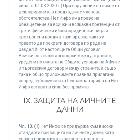
сила от 01.03.2020 г.) При нарушение на някое от
декларираните в предходните членове
обстоятелства, Нет Инфо има право на
обезщетение за всички и всякакви претенции от
трети физически и/или юридически лица и
претърпени вреди в тази връзка, както и
правото да прекрати договора по реда на
раздел XI от настоящите Общи условия.
Всички останали договорки между страните,
уредени по силата на Общите условия на Adwise
и търговския договор между страните, а също
така и общо приложимите правила прилагани
според публикуваната Рекламна тарифа на Нет
Инфо остават в сила без промяна.
IХ. ЗАЩИТА НА ЛИЧНИТЕ
ДАННИ
Чл. 10.
(1)
Нет Инфо се придържа към високи
стандарти при защита на личните данни, като
спазва приложимото законодателство в