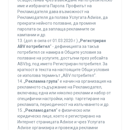
осъществява чрез въвеждане на потребителско
име и избраната Парола. Профилът на
Рекламодателя дава възможност на
Рекламодателя да ползва Услугата Adwise, да
прекрати нейното ползване, да променя
паролата си, да заплаща рекламните си
кампании и др.
13. (доп. в сила от 01.03.2020 г.) „
Регистриран
ABV потребител
“ - дефиницията за такъв
потребител се намира в Общите условия за
ползване на услугите, достъпни през уебсайта
ABV.bg, под името Регистриран потребител. За
краткост в текста на настоящите Общи условия
се използва терминът „ABV потребител“.
14. „
Рекламна група
“ е начин на организация на
рекламното съдържание на Рекламодател,
включващ една или няколко реклами и набор от
специфични настройки, напр. таргетиране на
рекламата, периодичност на излъчването и др.
15. „
Рекламодател
” е физическо или
юридическо лице, което е регистрирано на
Интернет страницата Adwise и чрез Услугата
Adwise организира и провежда рекламни