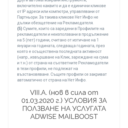
други автоматизирани инструменти,
включително каквито и да е единични кликове
от IP адреси или компютри, управлявани от
Партньори. За такива кликове Нет Инфо не
дължи обезщетение на Рекламодателя.
(5)
Сумите, които са заредени в Профилите на
рекламодатели и неизползвани в продължение
на 5 (пет) години, считано от изтичане на 1
януари на годината, следваща годината, през
която е осъществена последната активност
(напр., извършване на Клик, зареждане на сума
и т.н.) от страна на съответните Рекламодатели
в тези профили, не подлежат на
възстановяване. Същите профили се закриват
автоматично от страна на Нет Инфо.
VIII.A. (нов в сила от
01.03.2020 г.) УСЛОВИЯ ЗА
ПОЛЗВАНЕ НА УСЛУГАТА
ADWISE MAILBOOST