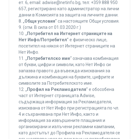
ет. 6, еmail: adwise@netinfo.bg, тел: +359 888 950
657, регистрирано като администратор на лични
данни в Комисията за защита на личните данни.
8. „
Общи условия
” са настоящите Общи условия.
9. (отм. В сила от 01.03.2020 г.)
10. „
Потребител на Интернет страниците на
Нет Инфо/Потребител
” е физическо лице,
посетител на някоя от Интернет страниците на
Нет Инфо.
11. „
Потребителско име
“ означава комбинация
от букви, цифри и символи, като Нет Инфо си
запазва правото да въвежда изисквания за
дължина и комбинация на буквите, цифрите и
символите за Потребителското име.
12. „
Профил на Рекламодателя
” е обособена
част от Интернет страницата Adwise,
съдържаща информация за Рекламодателя,
изисквана от Нет Инфо при регистрацията по чл.
4 и съхранявана при Нет Инфо, както и
информация за извършените плащания и
организирани и излъчени рекламни кампании,
като достъпът до Профила на Рекламодателя се