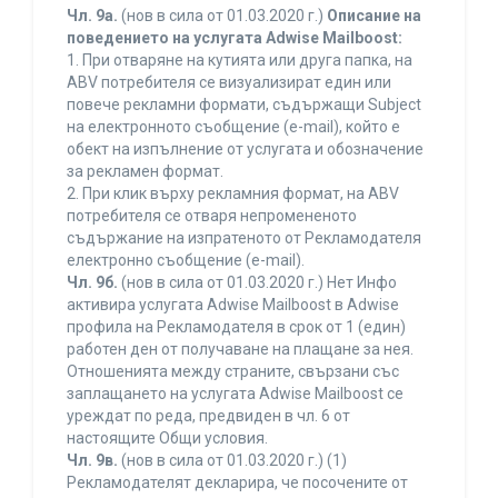
Чл. 9а.
(нов в сила от 01.03.2020 г.)
Описание на
поведението на услугата Adwise Mailboost:
1. При отваряне на кутията или друга папка, на
ABV потребителя се визуализират един или
повече рекламни формати, съдържащи Subject
на електронното съобщение (e-mail), който е
обект на изпълнение от услугата и обозначение
за рекламен формат.
2. При клик върху рекламния формат, на ABV
потребителя се отваря непромененото
съдържание на изпратеното от Рекламодателя
електронно съобщение (e-mail).
Чл. 9б.
(нов в сила от 01.03.2020 г.) Нет Инфо
активира услугата Adwise Mailboost в Adwise
профила на Рекламодателя в срок от 1 (един)
работен ден от получаване на плащане за нея.
Отношенията между страните, свързани със
заплащането на услугата Adwise Mailboost се
уреждат по реда, предвиден в чл. 6 от
настоящите Общи условия.
Чл. 9в.
(нов в сила от 01.03.2020 г.) (1)
Рекламодателят декларира, че посочените от