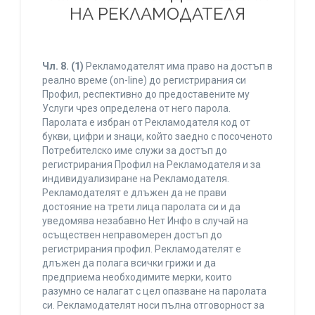
НА РЕКЛАМОДАТЕЛЯ
Чл. 8.
(1)
Рекламодателят има право на достъп в
реално време (on-line) до регистрирания си
Профил, респективно до предоставените му
Услуги чрез определена от него парола.
Паролата е избран от Рекламодателя код от
букви, цифри и знаци, който заедно с посоченото
Потребителско име служи за достъп до
регистрирания Профил на Рекламодателя и за
индивидуализиране на Рекламодателя.
Рекламодателят е длъжен да не прави
достояние на трети лица паролата си и да
уведомява незабавно Нет Инфо в случай на
осъществен неправомерен достъп до
регистрирания профил. Рекламодателят е
длъжен да полага всички грижи и да
предприема необходимите мерки, които
разумно се налагат с цел опазване на паролата
си. Рекламодателят носи пълна отговорност за