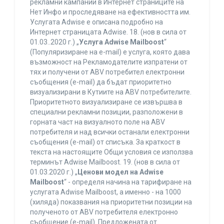
рекламни кампании в Интернет страниците на
Нет Инфо и проследяване на ефективността им.
Услугата Adwise е описана подробно на
Интернет страницата Adwise. 18. (нов в сила от
01.03..2020 г.) „
Услуга Adwise Mailboost
“
(Популяризиране на e-mail) е услуга, която дава
възможност на Рекламодателите изпратени от
тях и получени от ABV потребител електронни
съобщения (e-mail) да бъдат приоритетно
визуализирани в Кутиите на ABV потребителите.
Приоритетното визуализиране се извършва в
специални рекламни позиции, разположени в
горната част на визуалното поле на ABV
потребителя и над всички останали електронни
съобщения (e-mail) от списъка. За краткост в
текста на настоящите Общи условия се използва
терминът Adwise Mailboost. 19. (нов в сила от
01.03.2020 г.) „
Ценови модел на Adwise
Mailboost
“ - определя начина на тарифиране на
услугата Adwise Mailboost, а именно - на 1000
(хиляда) показвания на приоритетни позиции на
полученото от ABV потребителя електронно
съобщение (e-mail). Предложената от