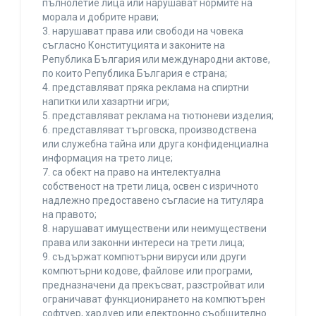
пълнолетие лица или нарушават нормите на
морала и добрите нрави;
3. нарушават права или свободи на човека
съгласно Конституцията и законите на
Република България или международни актове,
по които Република България е страна;
4. представляват пряка реклама на спиртни
напитки или хазартни игри;
5. представляват реклама на тютюневи изделия;
6. представляват търговска, производствена
или служебна тайна или друга конфиденциална
информация на трето лице;
7. са обект на право на интелектуална
собственост на трети лица, освен с изричното
надлежно предоставено съгласие на титуляра
на правото;
8. нарушават имуществени или неимуществени
права или законни интереси на трети лица;
9. съдържат компютърни вируси или други
компютърни кодове, файлове или програми,
предназначени да прекъсват, разстройват или
ограничават функционирането на компютърен
софтуер, хардуер или електронно съобщително