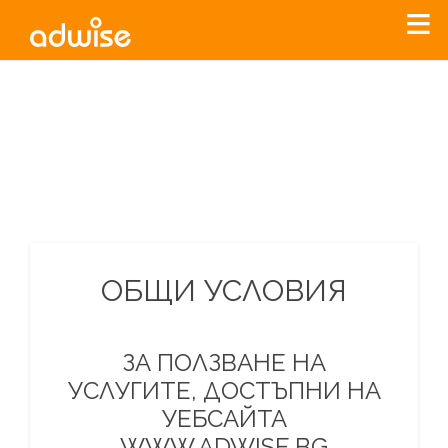
Уважаеми рекламодатели, с настоящото съобщение
бихме искали да Ви уведомим, че „Нет Инфо“ ЕАД (
„Нет
Инфо“
)
прекратява услугата Adwise
считано от
01.01.2026
г
.
За повече информация, натиснете
тук.
ОБЩИ УСЛОВИЯ
ЗА ПОЛЗВАНЕ НА
УСЛУГИТЕ, ДОСТЪПНИ НА
УЕБСАЙТА
WWW.ADWISE.BG