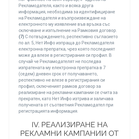
Рекламодателя, както и всяка друга
информация, необходима за идентифициране
на Рекламодателя и възпроизвеждане на
електронното му изявление във връзка със
сключване и изпълнение на Рамковия договор.
(7)
С потвърждението, респективно съгласието
по ал. 5, Нет Инфо изпраща до Рекламодателя
електронна препратка, чрез която последният
може да влезе в регистрирания си профил. В
случай че Рекламодателят не последва
изпратената му електронна препратка в 7
(седем) дневен срок от получаването,
респективно не влезе в регистрирания си
профил, сключеният рамков договор за
реализиране на рекламни кампании се счита за
прекратен, като Нет Инфо изтрива и заличава
получената от съответния Рекламодател при
регистрацията информация.
IV. РЕАЛИЗИРАНЕ НА
РЕКЛАМНИ КАМПАНИИ ОТ