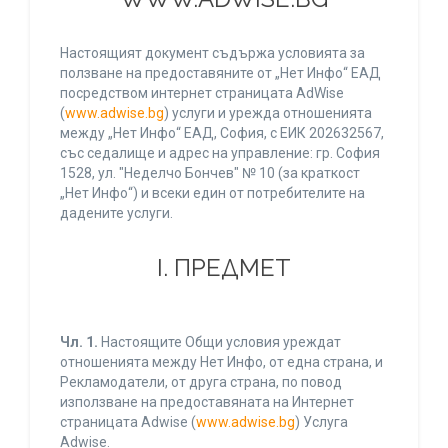
Настоящият документ съдържа условията за
ползване на предоставяните от „Нет Инфо“ ЕАД
посредством интернет страницата AdWise
(
www.adwise.bg
) услуги и урежда отношенията
между „Нет Инфо“ ЕАД, София, с ЕИК 202632567,
със седалище и адрес на управление: гр. София
1528, ул. "Неделчо Бончев" № 10 (за краткост
„Нет Инфо“) и всеки един от потребителите на
дадените услуги.
І. ПРЕДМЕТ
Чл. 1.
Настоящите Общи условия уреждат
отношенията между Нет Инфо, от една страна, и
Рекламодатели, от друга страна, по повод
използване на предоставяната на Интернет
страницата Adwise (
www.adwise.bg
) Услуга
Adwise.