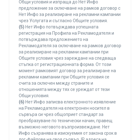
Общи условия и изпраща до Нет Инфо
предложение за сключване на рамков договор с
Нет Инфо за реализиране на рекламни кампании
чрез Услугата и съгласно Общите условия.
(5)
Нет Инфо потвърждава успешната
регистрация на Профила на Рекламодателя и
потвърждава предложението на
Рекламодателя за сключване на рамков договор
за реализиране на рекламни кампании при
Общите условия чрез зареждане на следваща
стъпка от регистрационната форма. От този
момент рамковият договор за реализиране на
рекламни кампании при Общите условия се
счита за сключен между страните и
отношенията между тях се уреждат от тези
Общи условия.
(6)
Нет Инфо записва електронното изявление
на Рекламодателя на електронен носител в
сървъра си чрез общоприет стандарт за
преобразуване по технически начин, правещ
възможно неговото възпроизвеждане. Нет
Инфо съхранява в изискуемия от закона срок в
лог-файлове на своя сървър, IP адреса на