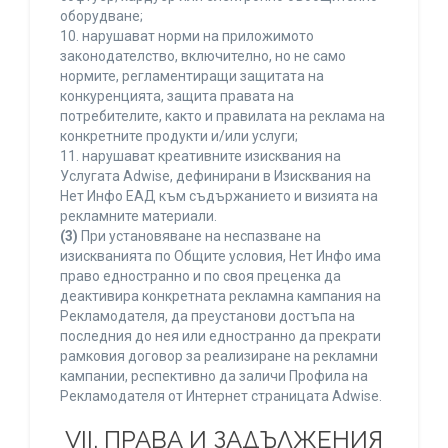
оборудване;
10. нарушават норми на приложимото
законодателство, включително, но не само
нормите, регламентиращи защитата на
конкуренцията, защита правата на
потребителите, както и правилата на реклама на
конкретните продукти и/или услуги;
11. нарушават креативните изисквания на
Услугата Adwise, дефинирани в Изисквания на
Нет Инфо ЕАД към съдържанието и визията на
рекламните материали.
(3)
При установяване на неспазване на
изискванията по Общите условия, Нет Инфо има
право едностранно и по своя преценка да
деактивира конкретната рекламна кампания на
Рекламодателя, да преустанови достъпа на
последния до нея или едностранно да прекрати
рамковия договор за реализиране на рекламни
кампании, респективно да заличи Профила на
Рекламодателя от Интернет страницата Adwise.
VII. ПРАВА И ЗАДЪЛЖЕНИЯ