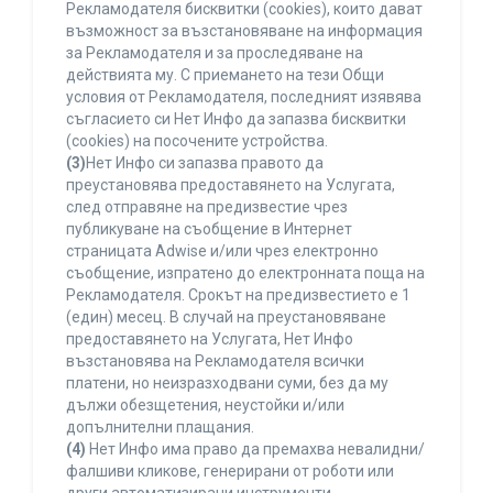
Рекламодателя бисквитки (cookies), които дават
възможност за възстановяване на информация
за Рекламодателя и за проследяване на
действията му. С приемането на тези Общи
условия от Рекламодателя, последният изявява
съгласието си Нет Инфо да запазва бисквитки
(cookies) на посочените устройства.
(3)
Нет Инфо си запазва правото да
преустановява предоставянето на Услугата,
след отправяне на предизвестие чрез
публикуване на съобщение в Интернет
страницата Adwise и/или чрез електронно
съобщение, изпратено до електронната поща на
Рекламодателя. Срокът на предизвестието е 1
(един) месец. В случай на преустановяване
предоставянето на Услугата, Нет Инфо
възстановява на Рекламодателя всички
платени, но неизразходвани суми, без да му
дължи обезщетения, неустойки и/или
допълнителни плащания.
(4)
Нет Инфо има право да премахва невалидни/
фалшиви кликове, генерирани от роботи или