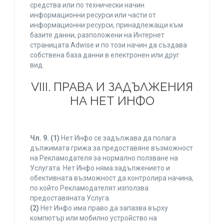
средства или по технически начин
информационни ресурси или части от
информационни ресурси, принадлежащи към
базите данни, разположени на Интернет
страницата Adwise и по този начин да създава
собствена база данни в електронен или друг
вид.
VIII. ПРАВА И ЗАДЪЛЖЕНИЯ
НА НЕТ ИНФО
Чл. 9.
(1)
Нет Инфо се задължава да полага
дължимата грижа за предоставяне възможност
на Рекламодателя за нормално ползване на
Услугата. Нет Инфо няма задължението и
обективната възможност да контролира начина,
по който Рекламодателят използва
предоставяната Услуга.
(2)
Нет Инфо има право да запазва върху
компютър или мобилно устройство на