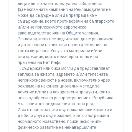
лица или тяхна интелектуална собственост.
(2)
Рекламната кампания на Рекламодателя не
може да съдържа или да препраща към
съдържание, което противоречи на българското
и/или на приложимото европейско
законодателство или на Общите условия.
Рекламодателят се задължава да не рекламира
и да не прави по никакъв начин достояние на
трети лица чрез Услугата материали и/или
съдържание, които неизчерпателно и по
преценка на Нет Инфо:
1. съдържат или биха могли да представляват
заплаха за живота, здравето и/или телесната
неприкосновеност на човек, включително чрез
реклама на неконвенционални методи за
лечение и/или на лекарствени продукти, които
не са одобрени за разпространение в Република
България по предвидения за това ред;
2. са с порнографско съдържание или каквото и
да било друго съдържание, което застрашава
нормалното нравствено, психическо и/или
физическо развитие на ненавършилите