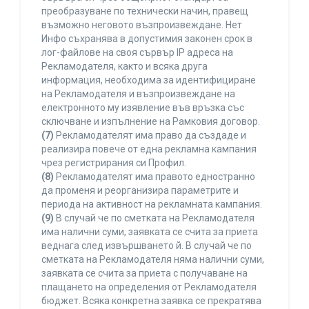
преобразуване по технически начин, правещ
възможно неговото възпроизвеждане. Нет
Инфо съхранява в допустимия законен срок в
лог-файлове на своя сървър IP адреса на
Рекламодателя, както и всяка друга
информация, необходима за идентифициране
на Рекламодателя и възпроизвеждане на
електронното му изявление във връзка със
сключване и изпълнение на Рамковия договор.
(7)
Рекламодателят има право да създаде и
реализира повече от една рекламна кампания
чрез регистрирания си Профил.
(8)
Рекламодателят има правото едностранно
да променя и реорганизира параметрите и
периода на активност на рекламната кампания.
(9)
В случай че по сметката на Рекламодателя
има налични суми, заявката се счита за приета
веднага след извършването й. В случай че по
сметката на Рекламодателя няма налични суми,
заявката се счита за приета с получаване на
плащането на определения от Рекламодателя
бюджет. Всяка конкретна заявка се прекратява