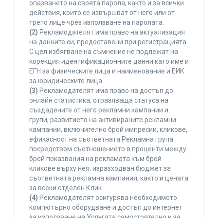
опазването на своята парола, както и за всички
действия, които се извършват от него или от
трето лице чрез използване на паролата.
(2)
Рекламодателят има право на актуализация
на данните си, предоставени при регистрацията.
С цел избягване на съмнение не подлежат на
корекция идентификационните данни като име и
ЕГН за физическите лица и наименование и ЕИК
за юридическите лица.
(3)
Рекламодателят има право на достъп до
онлайн статистика, отразяваща статуса на
създадените от него рекламни кампании и
групи, развитието на активираните рекламни
кампании, включително брой импресии, кликове,
ефикасност на съответната Рекламна група
посредством съотношението в проценти между
брой показвания на рекламата към брой
кликове върху нея, изразходван бюджет за
съответната рекламна кампания, както и цената
за всеки отделен Клик.
(4)
Рекламодателят осигурява необходимото
компютърно оборудване и достъп до интернет
за използване на Услугата самостоятелно и за