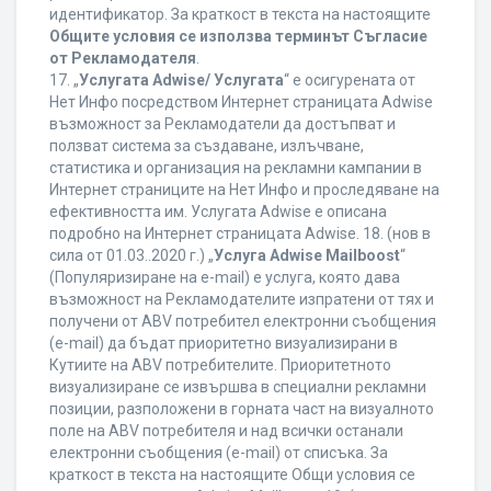
идентификатор. За краткост в текста на настоящите
Общите условия се използва терминът Съгласие
от Рекламодателя
.
17. „
Услугата Adwise/ Услугата
“ е осигурената от
Нет Инфо посредством Интернет страницата Adwise
възможност за Рекламодатели да достъпват и
ползват система за създаване, излъчване,
статистика и организация на рекламни кампании в
Интернет страниците на Нет Инфо и проследяване на
ефективността им. Услугата Adwise е описана
подробно на Интернет страницата Adwise. 18. (нов в
сила от 01.03..2020 г.) „
Услуга Adwise Mailboost
“
(Популяризиране на e-mail) е услуга, която дава
възможност на Рекламодателите изпратени от тях и
получени от ABV потребител електронни съобщения
(e-mail) да бъдат приоритетно визуализирани в
Кутиите на ABV потребителите. Приоритетното
визуализиране се извършва в специални рекламни
позиции, разположени в горната част на визуалното
поле на ABV потребителя и над всички останали
електронни съобщения (e-mail) от списъка. За
краткост в текста на настоящите Общи условия се