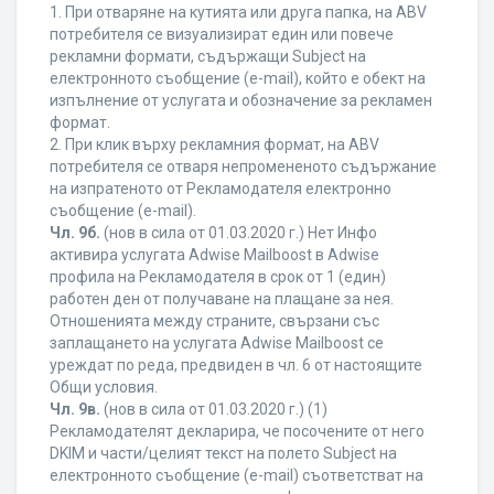
1. При отваряне на кутията или друга папка, на ABV
потребителя се визуализират един или повече
рекламни формати, съдържащи Subject на
електронното съобщение (e-mail), който е обект на
изпълнение от услугата и обозначение за рекламен
формат.
2. При клик върху рекламния формат, на ABV
потребителя се отваря непромененото съдържание
на изпратеното от Рекламодателя електронно
съобщение (e-mail).
Чл. 9б.
(нов в сила от 01.03.2020 г.) Нет Инфо
активира услугата Adwise Mailboost в Adwise
профила на Рекламодателя в срок от 1 (един)
работен ден от получаване на плащане за нея.
Отношенията между страните, свързани със
заплащането на услугата Adwise Mailboost се
уреждат по реда, предвиден в чл. 6 от настоящите
Общи условия.
Чл. 9в.
(нов в сила от 01.03.2020 г.) (1)
Рекламодателят декларира, че посочените от него
DKIM и части/целият текст на полето Subject на
електронното съобщение (e-mail) съответстват на