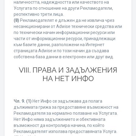
наличността, надеждността или качеството на
Услугата по отношение на други Рекламодатели,
респективно трети лица.
(8)
Рекламодателят е длъжен да не извлича чрез
несанкционирани от Adwise технически средства или
по технически начин информационни ресурси или
части от информационни ресурси, принадлежащи
към базите данни, разположени на Интернет
страницата Adwise и по този начин да създава
собствена база данни в електронен или друг вид.
VIII. ПРАВА И ЗАДЪЛЖЕНИЯ
НА НЕТ ИНФО
Чл. 9.
(1)
Нет Инфо се задължава да полага
дължимата грижа за предоставяне възможност на
Рекламодателя за нормално ползване на Услугата.
Нет Инфо няма задължението и обективната
възможност да контролира начина, по който
Рекламодателят използва предоставяната Услуга.