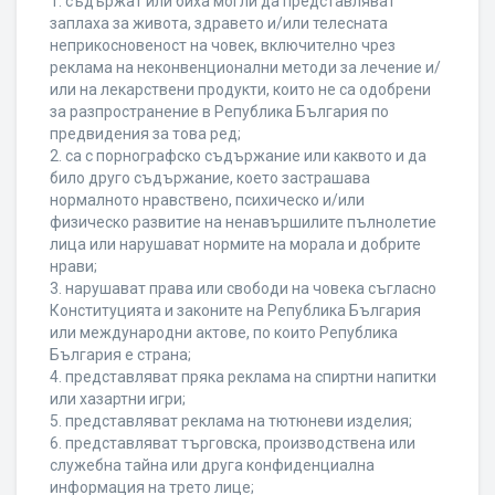
1. съдържат или биха могли да представляват
заплаха за живота, здравето и/или телесната
неприкосновеност на човек, включително чрез
реклама на неконвенционални методи за лечение и/
или на лекарствени продукти, които не са одобрени
за разпространение в Република България по
предвидения за това ред;
2. са с порнографско съдържание или каквото и да
било друго съдържание, което застрашава
нормалното нравствено, психическо и/или
физическо развитие на ненавършилите пълнолетие
лица или нарушават нормите на морала и добрите
нрави;
3. нарушават права или свободи на човека съгласно
Конституцията и законите на Република България
или международни актове, по които Република
България е страна;
4. представляват пряка реклама на спиртни напитки
или хазартни игри;
5. представляват реклама на тютюневи изделия;
6. представляват търговска, производствена или
служебна тайна или друга конфиденциална
информация на трето лице;