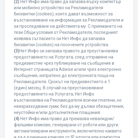
(2)
Нет Инфо има право да запазва върху компютър
или мобилно устройство на Рекламодателя
бисквитки (cookies), които дават възможност за
възстановяване на информация за Рекламодателя и
за проследяване на действията му. С приемането на
тези Общи условия от Рекламодателя, последният
изявява съгласието си Нет Инфо да запазва
бисквитки (cookies) на посочените устройства.
(3)
Нет Инфо си запазва правото да преустановява
предоставянето на Услугата, след отправяне на
предизвестие чрез публикуване на съобщение в
Интернет страницата Adwise и/или чрез електронно
съобщение, изпратено до електронната поща на
Рекламодателя. Срокът на предизвестието е 1
(един) месец. В случай на преустановяване
предоставянето на Услугата, Нет Инфо
възстановява на Рекламодателя всички платени, но
неизразходвани суми, без да му дължи обезщетения,
неустойки и/или допълнителни плащания.
(4)
Нет Инфо има право да премахва невалидни/
фалшиви кликове, генерирани от роботи или други
автоматизирани инструменти, включително каквито
и да е единични кликове от IP адреси или компютри,