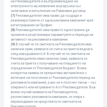
на Рекламодателя и възпроизвеждане на
електронното му изявление във връзка със
сключване и изпълнение на Рамковия договор.
(7)
Рекламодателят има право да създаде и
реализира повече от една рекламна кампания чрез
регистрирания си Профил.
(8)
Рекламодателят има правото едностранно да
променя и реорганизира параметрите и периода на
активност на рекламната кампания.
(9)
В случай че по сметката на Рекламодателя има
налични суми, заявката се счита за приета веднага
след извършването й. В случай че по сметката на
Рекламодателя няма налични суми, заявката се
счита за приета с получаване на плащането на
определения от Рекламодателя бюджет. Всяка
конкретна заявка се прекратява автоматично с
изтичане на посочения от Рекламодателя период на
рекламната кампания, а ако не е посочен такъв – със
спирането или изтриването й от Рекламодателя. Във
всеки случай заявката на Рекламодателя,
респективно рекламната кампания, се спира с
изразходване на средствата по сметката на
Рекламодателя.