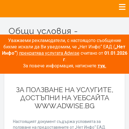
Общи условия -
Рекламодатели
Уважаеми рекламодатели, с настоящото съобщение
бихме искали да Ви уведомим, че „Нет Инфо“ ЕАД (
„Нет
Инфо“
)
прекратява услугата Adwise
считано от
01.01.2026
г
.
За повече информация, натиснете
тук.
ОБЩИ УСЛОВИЯ
ЗА ПОЛЗВАНЕ НА УСЛУГИТЕ,
ДОСТЪПНИ НА УЕБСАЙТА
WWW.ADWISE.BG
Настоящият документ съдържа условията за
ползване на предоставяните от „Нет Инфо“ ЕАД