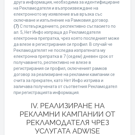
друга информация, необходима за идентифициране
на Рекламодателя и възпроизвеждане на
електронното му изявление във връзка със
сключване и изпълнение на Рамковия договор.
(7)
С потвърждението, респективно съгласието по
ал. 5, Нет Инфо изпраща до Рекламодателя
електронна препратка, чрез която последният може
да влезе в регистрирания си профил. В случай че
Рекламодателят не последва изпратената му
електронна препратка в 7 (седем) дневен срок от
получаването, респективно не влезе в
регистрирания си профил, сключеният рамков
договор за реализиране на рекламни кампании се
счита за прекратен, като Нет Инфо изтрива и
заличава получената от съответния Рекламодател
при регистрацията информация.
IV. РЕАЛИЗИРАНЕ НА
РЕКЛАМНИ КАМПАНИИ ОТ
РЕКЛАМОДАТЕЛЯ ЧРЕЗ
УСЛУГАТА ADWISE