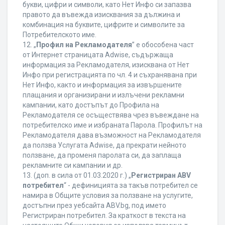
букви, цифри и символи, като Нет Инфо си запазва
правото да въвежда изисквания за дължина и
комбинация на буквите, цифрите и символите за
Потребителското име.
12. „
Профил на Рекламодателя
” е обособена част
от Интернет страницата Adwise, съдържаща
информация за Рекламодателя, изисквана от Нет
Инфо при регистрацията по чл. 4 и съхранявана при
Нет Инфо, както и информация за извършените
плащания и организирани и излъчени рекламни
кампании, като достъпът до Профила на
Рекламодателя се осъществява чрез въвеждане на
потребителско име и избраната Парола. Профилът на
Рекламодателя дава възможност на Рекламодателя
да ползва Услугата Adwise, да прекрати нейното
ползване, да променя паролата си, да заплаща
рекламните си кампании и др.
13. (доп. в сила от 01.03.2020 г.) „
Регистриран ABV
потребител
“ - дефиницията за такъв потребител се
намира в Общите условия за ползване на услугите,
достъпни през уебсайта ABV.bg, под името
Регистриран потребител. За краткост в текста на