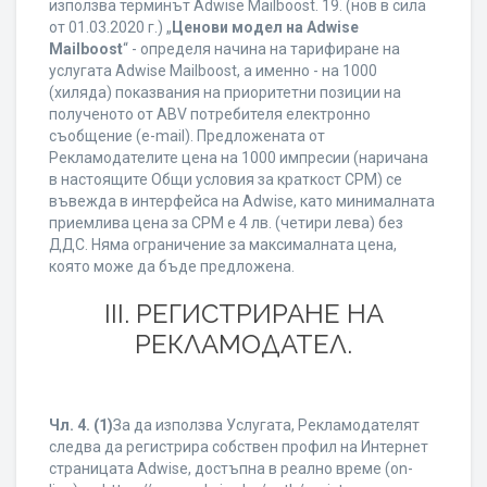
използва терминът Adwise Mailboost. 19. (нов в сила
от 01.03.2020 г.) „
Ценови модел на Adwise
Mailboost
“ - определя начина на тарифиране на
услугата Adwise Mailboost, а именно - на 1000
(хиляда) показвания на приоритетни позиции на
полученото от ABV потребителя електронно
съобщение (e-mail). Предложената от
Рекламодателите цена на 1000 импресии (наричана
в настоящите Общи условия за краткост CPM) се
въвежда в интерфейса на Adwise, като минималната
приемлива цена за CPM е 4 лв. (четири лева) без
ДДС. Няма ограничение за максималната цена,
която може да бъде предложена.
ІІІ. РЕГИСТРИРАНЕ НА
РЕКЛАМОДАТЕЛ.
Чл. 4.
(1)
За да използва Услугата, Рекламодателят
следва да регистрира собствен профил на Интернет
страницата Adwise, достъпна в реално време (on-