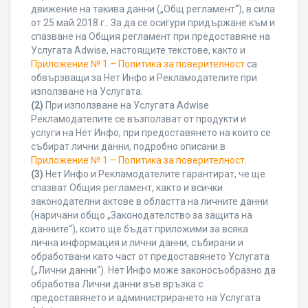
движение на такива данни („Общ регламент“), в сила
от 25 май 2018 г.. За да се осигури придържане към и
спазване на Общия регламент при предоставяне на
Услугата Adwise, настоящите текстове, както и
Приложение № 1 – Политика за поверителност
са
обвързващи за Нет Инфо и Рекламодателите при
използване на Услугата.
(2)
При използване на Услугата Adwise
Рекламодателите се възползват от продукти и
услуги на Нет Инфо, при предоставянето на които се
събират лични данни, подробно описани в
Приложение № 1 – Политика за поверителност
.
(3)
Нет Инфо и Рекламодателите гарантират, че ще
спазват Общия регламент, както и всички
законодателни актове в областта на личните данни
(наричани общо „Законодателство за защита на
данните“), които ще бъдат приложими за всяка
лична информация и лични данни, събирани и
обработвани като част от предоставянето Услугата
(„Лични данни“). Нет Инфо може законосъобразно да
обработва Лични данни във връзка с
предоставянето и администрирането на Услугата