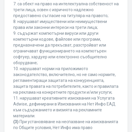
7. са обект на право на интелектуална собственост на
трети лица, освен с изричното надлежно
предоставено съгласие на титуляра на правото;
8. нарушават имуществени или неимуществени
права или законни интереси на трети лица;
9. съдържат компютърни вируси или други
компютърни кодове, файлове или програми,
предназначени да прекъсват, разстройват или
ограничават функционирането на компютърен
софтуер, хардуер или електронно съобщително
оборудване;
10. нарушават норми на приложимото
законодателство, включително, но не само нормите,
регламентиращи защитата на конкуренцията,
защита правата на потребителите, както и правилата
на реклама на конкретните продукти и/или услуги;
11. нарушават креативните изисквания на Услугата
Adwise, дефинирани в Изисквания на Нет Инфо ЕАД
към съдържанието и визията на рекламните
материали.
(3)
При установяване на неспазване на изискванията
по Общите условия, Нет Инфо има право