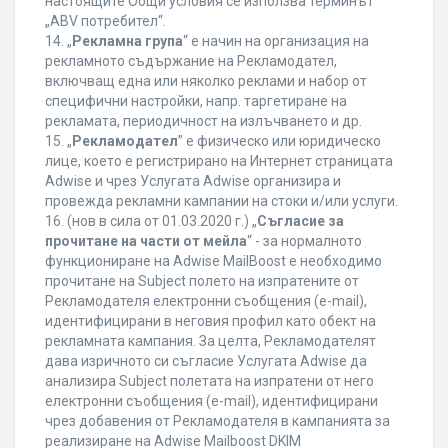
настоящите Общи условия се използва терминът
„ABV потребител“.
14. „
Рекламна група
“ е начин на организация на
рекламното съдържание на Рекламодател,
включващ една или няколко реклами и набор от
специфични настройки, напр. таргетиране на
рекламата, периодичност на излъчването и др.
15. „
Рекламодател
” е физическо или юридическо
лице, което е регистрирано на Интернет страницата
Adwise и чрез Услугата Adwise организира и
провежда рекламни кампании на стоки и/или услуги.
16. (нов в сила от 01.03.2020 г.) „
Съгласие за
прочитане на части от мейла
“ - за нормалното
функциониране на Adwise MailBoost е необходимо
прочитане на Subject полето на изпратените от
Рекламодателя електронни съобщения (e-mail),
идентифицирани в неговия профил като обект на
рекламната кампания. За целта, Рекламодателят
дава изричното си съгласие Услугата Adwise да
анализира Subject полетата на изпратени от него
електронни съобщения (e-mail), идентифицирани
чрез добавения от Рекламодателя в кампанията за
реализиране на Adwise Mailboost DKIM