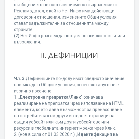
съобщението не постъпи писмено възражение от
Рекламодател, с който Нет Инфо има действащи
договорни отношения, изменените Общи условия
стават задължителни за отношенията между
страните.
(2)
Нет Инфо разглежда поотделно всички постъпили
възражения.
ІІ. ДЕФИНИЦИИ
Чл. 3.
Дефинициите по-долу имат следното значение
навсякъде в Общите условия, освен ако друго не е
изрично посочено:
1. „
Електронна препратка/Линк
” означава
реализиране на препратка чрез използване на HTML
елементи, което дава възможност за пренасочване
на потребителя към други интернет страници на
същия уебсайт или към други уебсайтове или
ресурси в глобалната интернет мрежа чрез Клик.
2. (нов в сила от 01.03.2020 г.) „
Идентификация на