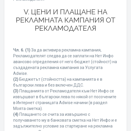
V. ЦЕНИ И ПЛАЩАНЕ НА
РЕКЛАМНАТА КАМПАНИЯ ОТ
РЕКЛАМОДАТЕЛЯ
Чл. 6.
(1)
За да активира рекламна кампания,
Рекламодателят следва да се заплати на Нет Инфо
авансово определения от него бюджет (стойност) на
създадената рекламна кампания за Услугата
Adwise.
(2)
Бюджетът (стойността) на кампанията е в
български лева и без включен ДДС.
(3)
Плащанията от Рекламодателя към Нет Инфо се
извършват в български лева по някой от посочените
в Интернет страницата Adwise начини (в раздел
Моята сметка).
(4)
Плащането се счита за извършено с
получаването му в банковата сметка на Нет Инфо и е
задължително условие за стартиране на рекламна