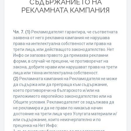
СЪДЪРЖАНИЕТО НА
РЕКЛАМНАТА КАМПАНИЯ
Чл. 7.
(1)
Рекламодателят гарантира, че съответната
заявена от него рекламна кампания не нарушава
права на интелектуална собственост или права на
трети лица, или действащото законодателство. Нет
Инфо си запазва правото да премахва рекламни
форми, в случай че прецени, че противоречат на
закона, добрите нрави или нарушават права на трети
лица или тяхна интелектуална собственост.
(2)
Рекламната кампания на Рекламодателя не може
да съдържа или да препраща към съдържание,
което противоречи на българското и/или на
приложимото европейско законодателство или на
Общите условия. Рекламодателят се задължава да
не рекламира и да не прави по никакъв начин
достояние на трети лица чрез Услугата материали и/
или съдържание, които неизчерпателно и по
преценка на Нет Инфо: