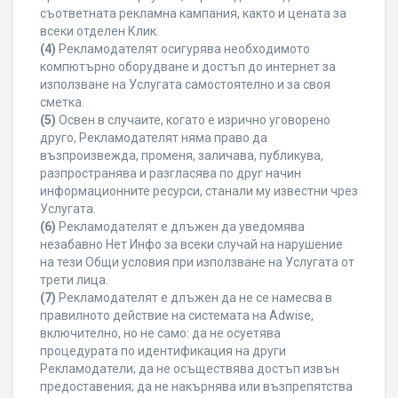
съответната рекламна кампания, както и цената за
всеки отделен Клик.
(4)
Рекламодателят осигурява необходимото
компютърно оборудване и достъп до интернет за
използване на Услугата самостоятелно и за своя
сметка.
(5)
Освен в случаите, когато е изрично уговорено
друго, Рекламодателят няма право да
възпроизвежда, променя, заличава, публикува,
разпространява и разгласява по друг начин
информационните ресурси, станали му известни чрез
Услугата.
(6)
Рекламодателят е длъжен да уведомява
незабавно Нет Инфо за всеки случай на нарушение
на тези Общи условия при използване на Услугата от
трети лица.
(7)
Рекламодателят е длъжен да не се намесва в
правилното действие на системата на Adwise,
включително, но не само: да не осуетява
процедурата по идентификация на други
Рекламодатели; да не осъществява достъп извън
предоставения; да не накърнява или възпрепятства