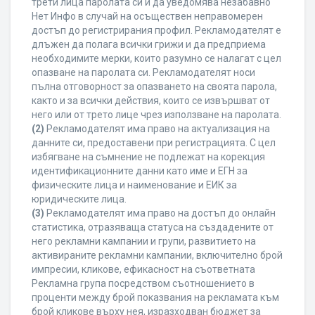
трети лица паролата си и да уведомява незабавно
Нет Инфо в случай на осъществен неправомерен
достъп до регистрирания профил. Рекламодателят е
длъжен да полага всички грижи и да предприема
необходимите мерки, които разумно се налагат с цел
опазване на паролата си. Рекламодателят носи
пълна отговорност за опазването на своята парола,
както и за всички действия, които се извършват от
него или от трето лице чрез използване на паролата.
(2)
Рекламодателят има право на актуализация на
данните си, предоставени при регистрацията. С цел
избягване на съмнение не подлежат на корекция
идентификационните данни като име и ЕГН за
физическите лица и наименование и ЕИК за
юридическите лица.
(3)
Рекламодателят има право на достъп до онлайн
статистика, отразяваща статуса на създадените от
него рекламни кампании и групи, развитието на
активираните рекламни кампании, включително брой
импресии, кликове, ефикасност на съответната
Рекламна група посредством съотношението в
проценти между брой показвания на рекламата към
брой кликове върху нея, изразходван бюджет за