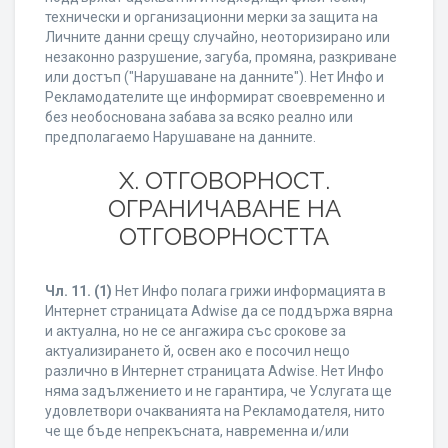
технически и организационни мерки за защита на
Личните данни срещу случайно, неоторизирано или
незаконно разрушение, загуба, промяна, разкриване
или достъп ("Нарушаване на данните"). Нет Инфо и
Рекламодателите ще информират своевременно и
без необоснована забава за всяко реално или
предполагаемо Нарушаване на данните.
X. ОТГОВОРНОСТ.
ОГРАНИЧАВАНЕ НА
ОТГОВОРНОСТТА
Чл. 11.
(1)
Нет Инфо полага грижи информацията в
Интернет страницата Adwise да се поддържа вярна
и актуална, но не се ангажира със срокове за
актуализирането й, освен ако е посочил нещо
различно в Интернет страницата Adwise. Нет Инфо
няма задължението и не гарантира, че Услугата ще
удовлетвори очакванията на Рекламодателя, нито
че ще бъде непрекъсната, навременна и/или