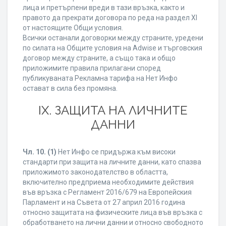
лица и претърпени вреди в тази връзка, както и
правото да прекрати договора по реда на раздел XI
от настоящите Общи условия.
Всички останали договорки между страните, уредени
по силата на Общите условия на Adwise и търговския
договор между страните, а също така и общо
приложимите правила прилагани според
публикуваната Рекламна тарифа на Нет Инфо
остават в сила без промяна.
IХ. ЗАЩИТА НА ЛИЧНИТЕ
ДАННИ
Чл. 10.
(1)
Нет Инфо се придържа към високи
стандарти при защита на личните данни, като спазва
приложимото законодателство в областта,
включително предприема необходимите действия
във връзка с Регламент 2016/679 на Европейския
Парламент и на Съвета от 27 април 2016 година
относно защитата на физическите лица във връзка с
обработването на лични данни и относно свободното