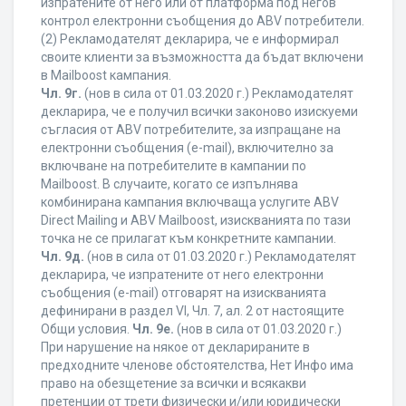
изпратените от него или от платформа под негов
контрол електронни съобщения до ABV потребители.
(2) Рекламодателят декларира, че е информирал
своите клиенти за възможността да бъдат включени
в Mailboost кампания.
Чл. 9г.
(нов в сила от 01.03.2020 г.) Рекламодателят
декларира, че е получил всички законово изискуеми
съгласия от ABV потребителите, за изпращане на
електронни съобщения (e-mail), включително за
включване на потребителите в кампании по
Mailboost. В случаите, когато се изпълнява
комбинирана кампания включваща услугите ABV
Direct Mailing и ABV Mailboost, изискванията по тази
точка не се прилагат към конкретните кампании.
Чл. 9д.
(нов в сила от 01.03.2020 г.) Рекламодателят
декларира, че изпратените от него електронни
съобщения (e-mail) отговарят на изискванията
дефинирани в раздел VI, Чл. 7, ал. 2 от настоящите
Общи условия.
Чл. 9е.
(нов в сила от 01.03.2020 г.)
При нарушение на някое от декларираните в
предходните членове обстоятелства, Нет Инфо има
право на обезщетение за всички и всякакви
претенции от трети физически и/или юридически