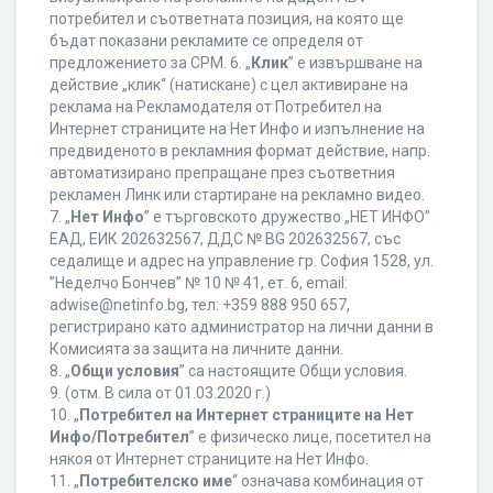
потребител и съответната позиция, на която ще
бъдат показани рекламите се определя от
предложението за CPM. 6. „
Клик
” е извършване на
действие „клик“ (натискане) с цел активиране на
реклама на Рекламодателя от Потребител на
Интернет страниците на Нет Инфо и изпълнение на
предвиденото в рекламния формат действие, напр.
автоматизирано препращане през съответния
рекламен Линк или стартиране на рекламно видео.
7. „
Нет Инфо
” е търговското дружество „НЕТ ИНФО”
ЕАД, ЕИК 202632567, ДДС № BG 202632567, със
седалище и адрес на управление гр. София 1528, ул.
”Неделчо Бончев” № 10 № 41, ет. 6, еmail:
adwise@netinfo.bg, тел: +359 888 950 657,
регистрирано като администратор на лични данни в
Комисията за защита на личните данни.
8. „
Общи условия
” са настоящите Общи условия.
9. (отм. В сила от 01.03.2020 г.)
10. „
Потребител на Интернет страниците на Нет
Инфо/Потребител
” е физическо лице, посетител на
някоя от Интернет страниците на Нет Инфо.
11. „
Потребителско име
“ означава комбинация от