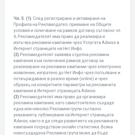
Чл. 5.
(1)
. След регистриране и активиране на
Профила на Рекламодател, приемане на Общите
условия и сключване на рамков договор съгласно чл.
4, Рекламодателят има право да реализира и
излъчва рекламни кампании чрез Услугата Adwise в
Интернет страниците на Нет Инфо.
(2)
Рекламодателят заявява отделна рекламна
кампания към сключения рамков договор за
реализиране на рекламни кампании чрез електронно
изявление, изпратено до Нет Инфо чрез попълване и
потвърждаване в реално време (online) и чрез
образец на конкретните параметри на рекламната
кампания в Интернет страницата Adwise.
(3)
Рекламодателят има право да организира
рекламна кампания, като самостоятелно създаде
една или няколко Рекламни групи съгласно
указанията, публикувани на Интернет страницата
Adwise, както и да следи развитието на рекламната
кампания посредством онлайн статистика. Всяка
новосъздадена Рекламна група може да бъде