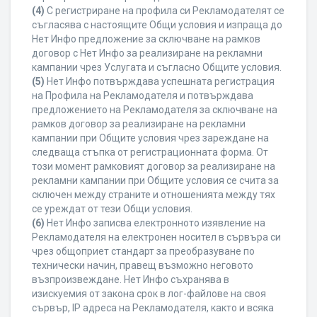
(4)
С регистриране на профила си Рекламодателят се
съгласява с настоящите Общи условия и изпраща до
Нет Инфо предложение за сключване на рамков
договор с Нет Инфо за реализиране на рекламни
кампании чрез Услугата и съгласно Общите условия.
(5)
Нет Инфо потвърждава успешната регистрация
на Профила на Рекламодателя и потвърждава
предложението на Рекламодателя за сключване на
рамков договор за реализиране на рекламни
кампании при Общите условия чрез зареждане на
следваща стъпка от регистрационната форма. От
този момент рамковият договор за реализиране на
рекламни кампании при Общите условия се счита за
сключен между страните и отношенията между тях
се уреждат от тези Общи условия.
(6)
Нет Инфо записва електронното изявление на
Рекламодателя на електронен носител в сървъра си
чрез общоприет стандарт за преобразуване по
технически начин, правещ възможно неговото
възпроизвеждане. Нет Инфо съхранява в
изискуемия от закона срок в лог-файлове на своя
сървър, IP адреса на Рекламодателя, както и всяка