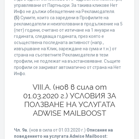
управлявани от Партньори. За такива кликове Нет
Инфо не дължи обезщетение на Рекламодателя.
(5)
Сумите, които са заредени в Профилите на
рекламодатели и неизползвани в продължение на 5
(пет) години, считано от изтичане на 1 януари на
годината, следваща годината, през която е
осъществена последната активност (напр.,
извършване на Клик, зареждане на сума и т.н.) от
страна на съответните Рекламодатели в тези
профили, не подлежат на възстановяване. Същите
профили се закриват автоматично от страна на Нет
Инфо.
VIII.A. (нов в сила от
01.03.2020 г.) УСЛОВИЯ ЗА
ПОЛЗВАНЕ НА УСЛУГАТА
ADWISE MAILBOOST
Чл. 9а.
(нов в сила от 01.03.2020 г.)
Описание на
поведението на услугата Adwise Mailboost: