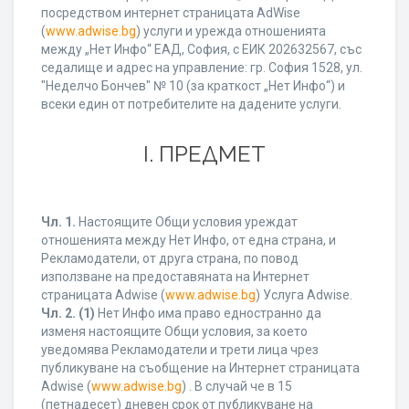
посредством интернет страницата AdWise
(
www.adwise.bg
) услуги и урежда отношенията
между „Нет Инфо“ ЕАД, София, с ЕИК 202632567, със
седалище и адрес на управление: гр. София 1528, ул.
"Неделчо Бончев" № 10 (за краткост „Нет Инфо“) и
всеки един от потребителите на дадените услуги.
І. ПРЕДМЕТ
Чл. 1.
Настоящите Общи условия уреждат
отношенията между Нет Инфо, от една страна, и
Рекламодатели, от друга страна, по повод
използване на предоставяната на Интернет
страницата Adwise (
www.adwise.bg
) Услуга Adwise.
Чл. 2.
(1)
Нет Инфо има право едностранно да
изменя настоящите Общи условия, за което
уведомява Рекламодатели и трети лица чрез
публикуване на съобщение на Интернет страницата
Adwise (
www.adwise.bg
) . В случай че в 15
(петнадесет) дневен срок от публикуване на