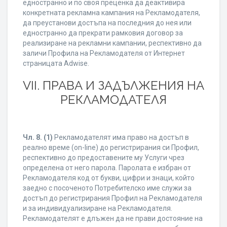
едностранно и по своя преценка да деактивира
конкретната рекламна кампания на Рекламодателя,
да преустанови достъпа на последния до нея или
едностранно да прекрати рамковия договор за
реализиране на рекламни кампании, респективно да
заличи Профила на Рекламодателя от Интернет
страницата Adwise.
VII. ПРАВА И ЗАДЪЛЖЕНИЯ НА
РЕКЛАМОДАТЕЛЯ
Чл. 8.
(1)
Рекламодателят има право на достъп в
реално време (on-line) до регистрирания си Профил,
респективно до предоставените му Услуги чрез
определена от него парола. Паролата е избран от
Рекламодателя код от букви, цифри и знаци, който
заедно с посоченото Потребителско име служи за
достъп до регистрирания Профил на Рекламодателя
и за индивидуализиране на Рекламодателя.
Рекламодателят е длъжен да не прави достояние на