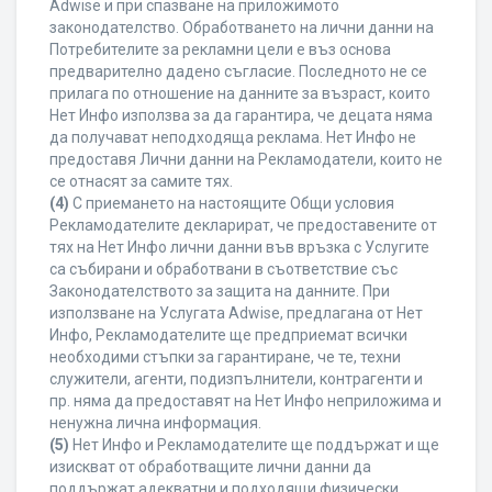
Adwise и при спазване на приложимото
законодателство. Обработването на лични данни на
Потребителите за рекламни цели е въз основа
предварително дадено съгласие. Последното не се
прилага по отношение на данните за възраст, които
Нет Инфо използва за да гарантира, че децата няма
да получават неподходяща реклама. Нет Инфо не
предоставя Лични данни на Рекламодатели, които не
се отнасят за самите тях.
(4)
С приемането на настоящите Общи условия
Рекламодателите декларират, че предоставените от
тях на Нет Инфо лични данни във връзка с Услугите
са събирани и обработвани в съответствие със
Законодателството за защита на данните. При
използване на Услугата Adwise, предлагана от Нет
Инфо, Рекламодателите ще предприемат всички
необходими стъпки за гарантиране, че те, техни
служители, агенти, подизпълнители, контрагенти и
пр. няма да предоставят на Нет Инфо неприложима и
ненужна лична информация.
(5)
Нет Инфо и Рекламодателите ще поддържат и ще
изискват от обработващите лични данни да
поддържат адекватни и подходящи физически,