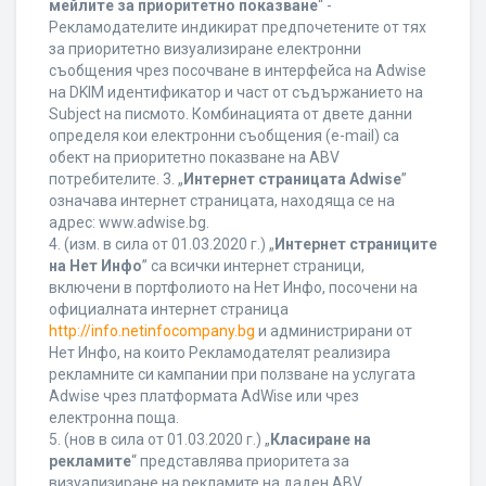
мейлите за приоритетно показване
“ -
Рекламодателите индикират предпочетените от тях
за приоритетно визуализиране електронни
съобщения чрез посочване в интерфейса на Adwise
на DKIM идентификатор и част от съдържанието на
Subject на писмото. Комбинацията от двете данни
определя кои електронни съобщения (e-mail) са
обект на приоритетно показване на ABV
потребителите. 3. „
Интернет страницата Adwise
”
означава интернет страницата, находяща се на
адрес: www.adwise.bg.
4. (изм. в сила от 01.03.2020 г.) „
Интернет страниците
на Нет Инфо
” са всички интернет страници,
включени в портфолиото на Нет Инфо, посочени на
официалната интернет страница
http://info.netinfocompany.bg
и администрирани от
Нет Инфо, на които Рекламодателят реализира
рекламните си кампании при ползване на услугата
Adwise чрез платформата AdWise или чрез
електронна поща.
5. (нов в сила от 01.03.2020 г.) „
Класиране на
рекламите
“ представлява приоритета за
визуализиране на рекламите на даден ABV