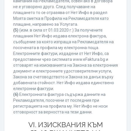
кампания на Рекламодателя, освен ако в договора
не е уговорено друго. След получаване на
плащането то се отразява от Нет Инфо в раздел
Моята сметка в Профила на Рекламодателя като
плащане, направено за Услугата.
(5)
(изм. в сила от 01.03.2020 г.) За получените
плащания Нет Инфо издава електрона фактура,
съобщение за която изпраща на Рекламодателя на
посочената в профила му електронна поща.
Електронните фактури, издадени от Нет Инфо, са
предоставени чрез системата www.eFaktura.bg и
отговарят на изискванията на Закона за електронния
документ и електронните удостоверителни услуги,
Закона за счетоводството и Закона за данък върху
добавената стойност. Нет Инфо издава единствено
електронни фактури.
(6)
Електронната фактура съдържа данните на
Рекламодателя, посочени от последния при
регистрацията на профила му. Нет Инфо не носи
отговорност за верността на тези данни.
VI. ИЗИСКВАНИЯ КЪМ