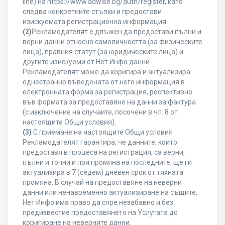
line) на https://www.adwise.bg/auth/register, като
следва конкретните стъпки и предостави
изискуемата регистрационна информация.
(2)
Рекламодателят е длъжен да предостави пълни и
верни данни относно самоличността (за физическите
лица), правния статут (за юридическите лица) и
другите изискуеми от Нет Инфо данни.
Рекламодателят може да коригира и актуализира
едностранно въведената от него информация в
електронната форма за регистрация, респективно
във формата за предоставяне на данни за фактура
(с изключение на случаите, посочени в чл. 8 от
настоящите Общи условия).
(3)
С приемане на настоящите Общи условия
Рекламодателят гарантира, че данните, които
предоставя в процеса на регистрация, са верни,
пълни и точни и при промяна на последните, ще ги
актуализира в 7 (седем) дневен срок от тяхната
промяна. В случай на предоставяне на неверни
данни или ненавременно актуализиране на същите,
Нет Инфо има право да спре незабавно и без
предизвестие предоставянето на Услугата до
коригиране на неверните данни.