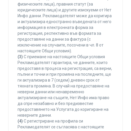
физическите лица), правния статут (за
юридическите лица) и другите изискуеми от Нет
Инфо данни. Рекламодателят може да коригира
и актуализира едностранно въведената от него
информация в електронната форма за
регистрация, респективно във формата за
предоставяне на данни за фактура (с
изключение на случаите, посочени в чл. 8 от
настоящите Общи условия).
(3)
С приемане на настоящите Общи условия
Рекламодателят гарантира, че данните, които
предоставя в процеса на регистрация, са верни,
пълни и точни и при промяна на последните, ще
ги актуализира в 7 (седем) дневен срок от
тяхната промяна. В случай на предоставяне на
неверни данни или ненавременно
актуализиране на същите, Нет Инфо има право
да спре незабавно и без предизвестие
предоставянето на Услугата до коригиране на
неверните данни.
(4)
С регистриране на профила си
Рекламодателят се съгласява с настоящите