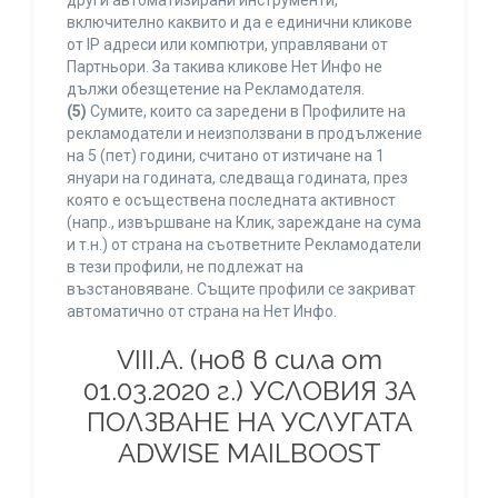
други автоматизирани инструменти,
включително каквито и да е единични кликове
от IP адреси или компютри, управлявани от
Партньори. За такива кликове Нет Инфо не
дължи обезщетение на Рекламодателя.
(5)
Сумите, които са заредени в Профилите на
рекламодатели и неизползвани в продължение
на 5 (пет) години, считано от изтичане на 1
януари на годината, следваща годината, през
която е осъществена последната активност
(напр., извършване на Клик, зареждане на сума
и т.н.) от страна на съответните Рекламодатели
в тези профили, не подлежат на
възстановяване. Същите профили се закриват
автоматично от страна на Нет Инфо.
VIII.A. (нов в сила от
01.03.2020 г.) УСЛОВИЯ ЗА
ПОЛЗВАНЕ НА УСЛУГАТА
ADWISE MAILBOOST