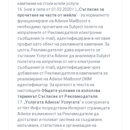
кампании на стоки и/или услуги.
16. (нов в сила от 01.03.2020 г.) „
Съгласие за
прочитане на части от мейла
“ - за нормалното
функциониране на Adwise MailBoost е
необходимо прочитане на Subject полето на
изпратените от Рекламодателя електронни
съобщения (e-mail), идентифицирани в неговия
профил като обект на рекламната кампания. За
целта, Рекламодателят дава изричното си
съгласие Услугата Adwise да анализира Subject
полетата на изпратени от него електронни
съобщения (e-mail), идентифицирани чрез
добавения от Рекламодателя в кампанията за
реализиране на Adwise Mailboost DKIM
идентификатор. За краткост в текста на
настоящите
Общите условия се използва
терминът Съгласие от Рекламодателя
.
17. „
Услугата Adwise/ Услугата
“ е осигурената
от Нет Инфо посредством Интернет страницата
Adwise възможност за Рекламодатели да
достъпват и ползват система за създаване,
излъчване, статистика и организация на