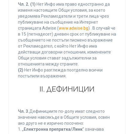
Чл. 2.
(1)
Нет Инфо има право едностранно да
изменя настоящите Общи условия, за което
уведомява Рекламодатели и трети лица чрез
публикуване на съобщение на Интернет
страницата Adwise (
www.adwise.bg
) . В случай че
в 15 (петнадесет) дневен срок от публикуване на
съобщението не постъпи писмено възражение
от Рекламодател, с който Нет Инфо има
действащи договорни отношения, изменените
Общи условия стават задължителни за
отношенията между страните.
(2)
Нет Инфо разглежда поотделно всички
постъпили възражения.
ІІ. ДЕФИНИЦИИ
Чл. 3.
Дефинициите по-долу имат следното
значение навсякъде в Общите условия, освен
ако друго не е изрично посочено:
1. „
Електронна препратка/Линк
” означава