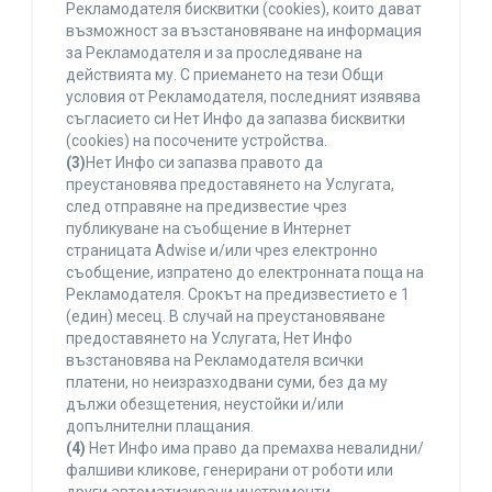
Рекламодателя бисквитки (cookies), които дават
възможност за възстановяване на информация
за Рекламодателя и за проследяване на
действията му. С приемането на тези Общи
условия от Рекламодателя, последният изявява
съгласието си Нет Инфо да запазва бисквитки
(cookies) на посочените устройства.
(3)
Нет Инфо си запазва правото да
преустановява предоставянето на Услугата,
след отправяне на предизвестие чрез
публикуване на съобщение в Интернет
страницата Adwise и/или чрез електронно
съобщение, изпратено до електронната поща на
Рекламодателя. Срокът на предизвестието е 1
(един) месец. В случай на преустановяване
предоставянето на Услугата, Нет Инфо
възстановява на Рекламодателя всички
платени, но неизразходвани суми, без да му
дължи обезщетения, неустойки и/или
допълнителни плащания.
(4)
Нет Инфо има право да премахва невалидни/
фалшиви кликове, генерирани от роботи или