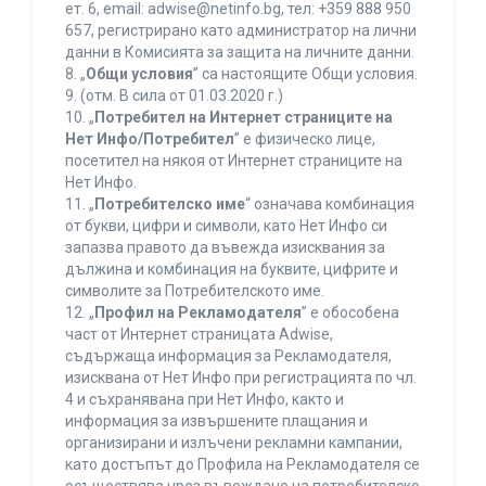
ет. 6, еmail: adwise@netinfo.bg, тел: +359 888 950
657, регистрирано като администратор на лични
данни в Комисията за защита на личните данни.
8. „
Общи условия
” са настоящите Общи условия.
9. (отм. В сила от 01.03.2020 г.)
10. „
Потребител на Интернет страниците на
Нет Инфо/Потребител
” е физическо лице,
посетител на някоя от Интернет страниците на
Нет Инфо.
11. „
Потребителско име
“ означава комбинация
от букви, цифри и символи, като Нет Инфо си
запазва правото да въвежда изисквания за
дължина и комбинация на буквите, цифрите и
символите за Потребителското име.
12. „
Профил на Рекламодателя
” е обособена
част от Интернет страницата Adwise,
съдържаща информация за Рекламодателя,
изисквана от Нет Инфо при регистрацията по чл.
4 и съхранявана при Нет Инфо, както и
информация за извършените плащания и
организирани и излъчени рекламни кампании,
като достъпът до Профила на Рекламодателя се