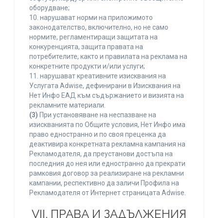
оборудване;
10. нарушават норми на приложимото
законодателство, включително, но не само
нормите, регламентиращи защитата на
конкуренцията, защита правата на
потребителите, както и правилата на реклама на
конкретните продукти и/или услуги;
11. нарушават креативните изисквания на
Услугата Adwise, дефинирани в Изисквания на
Нет Инфо ЕАД към съдържанието и визията на
рекламните материали.
(3)
При установяване на неспазване на
изискванията по Общите условия, Нет Инфо има
право едностранно и по своя преценка да
деактивира конкретната рекламна кампания на
Рекламодателя, да преустанови достъпа на
последния до нея или едностранно да прекрати
рамковия договор за реализиране на рекламни
кампании, респективно да заличи Профила на
Рекламодателя от Интернет страницата Adwise.
VII. ПРАВА И ЗАДЪЛЖЕНИЯ