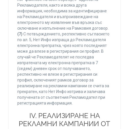
Рекламодателя, както и всяка друга
информация, необходима за идентифициране
на Рекламодателя и възпроизвеждане на
електронното му изявление във връзка със
сключване и изпълнение на Рамковия договор.
(7)
С потвърждението, респективно съгласието
по ал. 5, Нет Инфо изпраща до Рекламодателя
електронна препратка, чрез която последният
може да влезе в регистрирания си профил. В
случай че Рекламодателят не последва
изпратената му електронна препратка в 7
(седем) дневен срок от получаването,
респективно не влезе в регистрирания си
профил, сключеният рамков договор за
реализиране на рекламни кампании се счита за
прекратен, като Нет Инфо изтрива и заличава
получената от съответния Рекламодател при
регистрацията информация.
IV. РЕАЛИЗИРАНЕ НА
РЕКЛАМНИ КАМПАНИИ ОТ