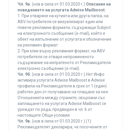
Чл. 9а.
(нов в сила от 01.03.2020 г.)
Описание на
поведението на услугата Adwise Mailboost:
1. При отваряне на кутията или друга папка, на
ABV потребителя се визуализират един или
повече рекламни формати, съдържащи Subject
на електронното съобщение (e-mail), който е
обект на изпълнение от услугата и обозначение
за рекламен формат.
2. При клик върху рекламния формат, на ABV
потребителя се отваря непромененото
съдържание на изпратеното от Рекламодателя
електронно съобщение (e-mail).
Чл. 9б.
(нов в сила от 01.03.2020 г.) Нет Инфо
активира услугата Adwise Mailboost в Adwise
профила на Рекламодателя в срок от 1 (един)
работен ден от получаване на плащане за нея.
Отношенията между страните, свързани със
заплащането на услугата Adwise Mailboost се
уреждат по реда, предвиден в чл. 6 от
настоящите Общи условия.
Чл. 9в.
(нов в сила от 01.03.2020 г.) (1)
Рекламодателят декларира, че посочените от