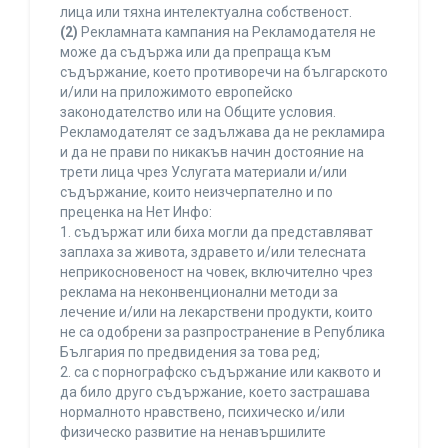
лица или тяхна интелектуална собственост.
(2)
Рекламната кампания на Рекламодателя не
може да съдържа или да препраща към
съдържание, което противоречи на българското
и/или на приложимото европейско
законодателство или на Общите условия.
Рекламодателят се задължава да не рекламира
и да не прави по никакъв начин достояние на
трети лица чрез Услугата материали и/или
съдържание, които неизчерпателно и по
преценка на Нет Инфо:
1. съдържат или биха могли да представляват
заплаха за живота, здравето и/или телесната
неприкосновеност на човек, включително чрез
реклама на неконвенционални методи за
лечение и/или на лекарствени продукти, които
не са одобрени за разпространение в Република
България по предвидения за това ред;
2. са с порнографско съдържание или каквото и
да било друго съдържание, което застрашава
нормалното нравствено, психическо и/или
физическо развитие на ненавършилите