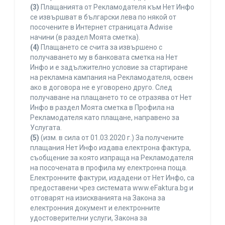
(3)
Плащанията от Рекламодателя към Нет Инфо
се извършват в български лева по някой от
посочените в Интернет страницата Adwise
начини (в раздел Моята сметка).
(4)
Плащането се счита за извършено с
получаването му в банковата сметка на Нет
Инфо и е задължително условие за стартиране
на рекламна кампания на Рекламодателя, освен
ако в договора не е уговорено друго. След
получаване на плащането то се отразява от Нет
Инфо в раздел Моята сметка в Профила на
Рекламодателя като плащане, направено за
Услугата.
(5)
(изм. в сила от 01.03.2020 г.) За получените
плащания Нет Инфо издава електрона фактура,
съобщение за която изпраща на Рекламодателя
на посочената в профила му електронна поща.
Електронните фактури, издадени от Нет Инфо, са
предоставени чрез системата www.eFaktura.bg и
отговарят на изискванията на Закона за
електронния документ и електронните
удостоверителни услуги, Закона за