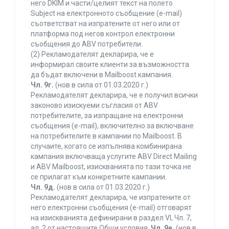
него DKIM и части/целият текст на полето
Subject на електронното съобщение (e-mail)
съответстват на изпратените от него или от
платформа под негов контрол електронни
съобщения до ABV потребители.
(2) Рекламодателят декларира, че е
информирал своите клиенти за възможността
да бъдат включени в Mailboost кампания.
Чл. 9г.
(нов в сила от 01.03.2020 г.)
Рекламодателят декларира, че е получил всички
законово изискуеми съгласия от ABV
потребителите, за изпращане на електронни
съобщения (e-mail), включително за включване
на потребителите в кампании по Mailboost. В
случаите, когато се изпълнява комбинирана
кампания включваща услугите ABV Direct Mailing
и ABV Mailboost, изискванията по тази точка не
се прилагат към конкретните кампании.
Чл. 9д.
(нов в сила от 01.03.2020 г.)
Рекламодателят декларира, че изпратените от
него електронни съобщения (e-mail) отговарят
на изискванията дефинирани в раздел VI, Чл. 7,
ал. 2 от настоящите Общи условия.
Чл. 9е.
(нов в