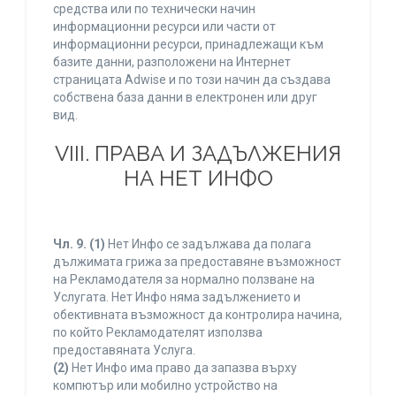
средства или по технически начин
информационни ресурси или части от
информационни ресурси, принадлежащи към
базите данни, разположени на Интернет
страницата Adwise и по този начин да създава
собствена база данни в електронен или друг
вид.
VIII. ПРАВА И ЗАДЪЛЖЕНИЯ
НА НЕТ ИНФО
Чл. 9.
(1)
Нет Инфо се задължава да полага
дължимата грижа за предоставяне възможност
на Рекламодателя за нормално ползване на
Услугата. Нет Инфо няма задължението и
обективната възможност да контролира начина,
по който Рекламодателят използва
предоставяната Услуга.
(2)
Нет Инфо има право да запазва върху
компютър или мобилно устройство на