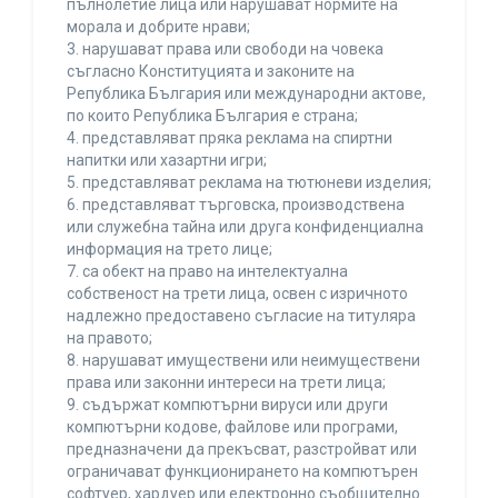
пълнолетие лица или нарушават нормите на
морала и добрите нрави;
3. нарушават права или свободи на човека
съгласно Конституцията и законите на
Република България или международни актове,
по които Република България е страна;
4. представляват пряка реклама на спиртни
напитки или хазартни игри;
5. представляват реклама на тютюневи изделия;
6. представляват търговска, производствена
или служебна тайна или друга конфиденциална
информация на трето лице;
7. са обект на право на интелектуална
собственост на трети лица, освен с изричното
надлежно предоставено съгласие на титуляра
на правото;
8. нарушават имуществени или неимуществени
права или законни интереси на трети лица;
9. съдържат компютърни вируси или други
компютърни кодове, файлове или програми,
предназначени да прекъсват, разстройват или
ограничават функционирането на компютърен
софтуер, хардуер или електронно съобщително