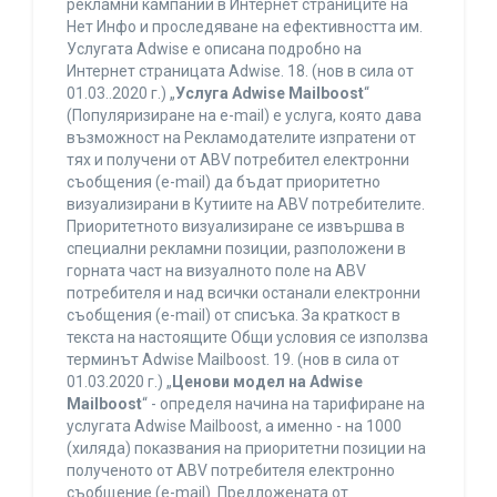
рекламни кампании в Интернет страниците на
Нет Инфо и проследяване на ефективността им.
Услугата Adwise е описана подробно на
Интернет страницата Adwise. 18. (нов в сила от
01.03..2020 г.) „
Услуга Adwise Mailboost
“
(Популяризиране на e-mail) е услуга, която дава
възможност на Рекламодателите изпратени от
тях и получени от ABV потребител електронни
съобщения (e-mail) да бъдат приоритетно
визуализирани в Кутиите на ABV потребителите.
Приоритетното визуализиране се извършва в
специални рекламни позиции, разположени в
горната част на визуалното поле на ABV
потребителя и над всички останали електронни
съобщения (e-mail) от списъка. За краткост в
текста на настоящите Общи условия се използва
терминът Adwise Mailboost. 19. (нов в сила от
01.03.2020 г.) „
Ценови модел на Adwise
Mailboost
“ - определя начина на тарифиране на
услугата Adwise Mailboost, а именно - на 1000
(хиляда) показвания на приоритетни позиции на
полученото от ABV потребителя електронно
съобщение (e-mail). Предложената от