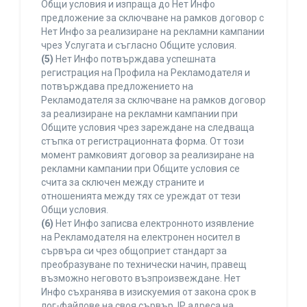
Общи условия и изпраща до Нет Инфо
предложение за сключване на рамков договор с
Нет Инфо за реализиране на рекламни кампании
чрез Услугата и съгласно Общите условия.
(5)
Нет Инфо потвърждава успешната
регистрация на Профила на Рекламодателя и
потвърждава предложението на
Рекламодателя за сключване на рамков договор
за реализиране на рекламни кампании при
Общите условия чрез зареждане на следваща
стъпка от регистрационната форма. От този
момент рамковият договор за реализиране на
рекламни кампании при Общите условия се
счита за сключен между страните и
отношенията между тях се уреждат от тези
Общи условия.
(6)
Нет Инфо записва електронното изявление
на Рекламодателя на електронен носител в
сървъра си чрез общоприет стандарт за
преобразуване по технически начин, правещ
възможно неговото възпроизвеждане. Нет
Инфо съхранява в изискуемия от закона срок в
лог-файлове на своя сървър, IP адреса на