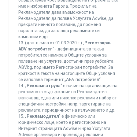
осъществява чрез въвеждане на потребителско
име и избраната Парола. Профилът на
Рекламодателя дава възможност на
Рекламодателя да ползва Услугата Adwise, да
прекрати нейното ползване, да променя
паролата си, да заплаща рекламните си
кампании и др.
13. (доп. в сила от 01.03.2020 г.) „
Регистриран
ABV потребител
“ - дефиницията за такъв
потребител се намира в Общите условия за
ползване на услугите, достъпни през уебсайта
ABV.bg, под името Регистриран потребител. За
краткост в текста на настоящите Общи условия
се използва терминът „ABV потребител“.
14. „
Рекламна група
“ е начин на организация на
рекламното съдържание на Рекламодател,
включващ една или няколко реклами и набор от
специфични настройки, напр. таргетиране на
рекламата, периодичност на излъчването и др.
15. „
Рекламодател
” е физическо или
юридическо лице, което е регистрирано на
Интернет страницата Adwise и чрез Услугата
Adwise организира и провежда рекламни