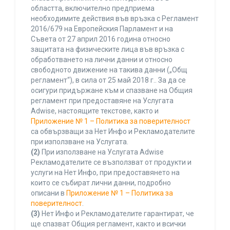
областта, включително предприема
необходимите действия във връзка с Регламент
2016/679 на Европейския Парламент и на
Съвета от 27 април 2016 година относно
защитата на физическите лица във връзка с
обработването на лични данни и относно
свободното движение на такива данни („Общ
регламент“), в сила от 25 май 2018 г.. За да се
осигури придържане към и спазване на Общия
регламент при предоставяне на Услугата
Adwise, настоящите текстове, както и
Приложение № 1 – Политика за поверителност
са обвързващи за Нет Инфо и Рекламодателите
при използване на Услугата.
(2)
При използване на Услугата Adwise
Рекламодателите се възползват от продукти и
услуги на Нет Инфо, при предоставянето на
които се събират лични данни, подробно
описани в
Приложение № 1 – Политика за
поверителност
.
(3)
Нет Инфо и Рекламодателите гарантират, че
ще спазват Общия регламент, както и всички