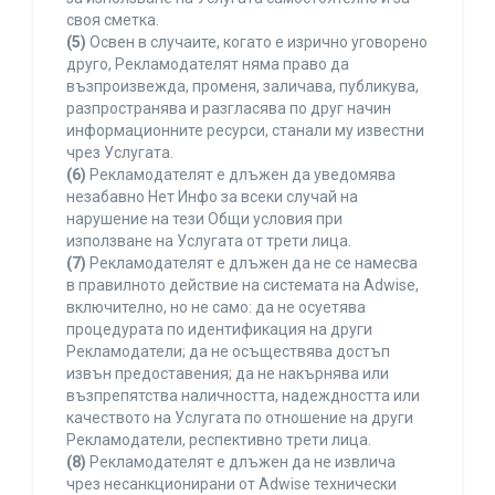
своя сметка.
(5)
Освен в случаите, когато е изрично уговорено
друго, Рекламодателят няма право да
възпроизвежда, променя, заличава, публикува,
разпространява и разгласява по друг начин
информационните ресурси, станали му известни
чрез Услугата.
(6)
Рекламодателят е длъжен да уведомява
незабавно Нет Инфо за всеки случай на
нарушение на тези Общи условия при
използване на Услугата от трети лица.
(7)
Рекламодателят е длъжен да не се намесва
в правилното действие на системата на Adwise,
включително, но не само: да не осуетява
процедурата по идентификация на други
Рекламодатели; да не осъществява достъп
извън предоставения; да не накърнява или
възпрепятства наличността, надеждността или
качеството на Услугата по отношение на други
Рекламодатели, респективно трети лица.
(8)
Рекламодателят е длъжен да не извлича
чрез несанкционирани от Adwise технически