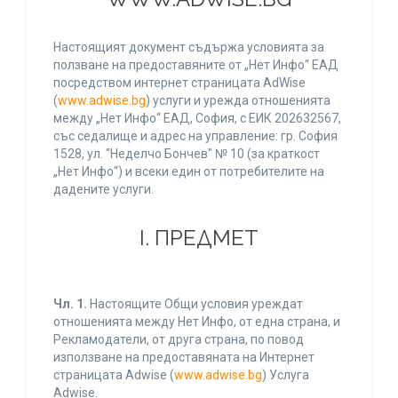
Настоящият документ съдържа условията за
ползване на предоставяните от „Нет Инфо“ ЕАД
посредством интернет страницата AdWise
(
www.adwise.bg
) услуги и урежда отношенията
между „Нет Инфо“ ЕАД, София, с ЕИК 202632567,
със седалище и адрес на управление: гр. София
1528, ул. "Неделчо Бончев" № 10 (за краткост
„Нет Инфо“) и всеки един от потребителите на
дадените услуги.
І. ПРЕДМЕТ
Чл. 1.
Настоящите Общи условия уреждат
отношенията между Нет Инфо, от една страна, и
Рекламодатели, от друга страна, по повод
използване на предоставяната на Интернет
страницата Adwise (
www.adwise.bg
) Услуга
Adwise.