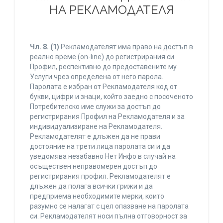
НА РЕКЛАМОДАТЕЛЯ
Чл. 8.
(1)
Рекламодателят има право на достъп в
реално време (on-line) до регистрирания си
Профил, респективно до предоставените му
Услуги чрез определена от него парола.
Паролата е избран от Рекламодателя код от
букви, цифри и знаци, който заедно с посоченото
Потребителско име служи за достъп до
регистрирания Профил на Рекламодателя и за
индивидуализиране на Рекламодателя.
Рекламодателят е длъжен да не прави
достояние на трети лица паролата си и да
уведомява незабавно Нет Инфо в случай на
осъществен неправомерен достъп до
регистрирания профил. Рекламодателят е
длъжен да полага всички грижи и да
предприема необходимите мерки, които
разумно се налагат с цел опазване на паролата
си. Рекламодателят носи пълна отговорност за