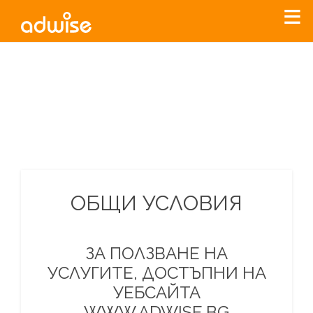
Уважаеми рекламодатели, с настоящото съобщение
бихме искали да Ви уведомим, че „Нет Инфо“ ЕАД (
„Нет
Инфо“
)
прекратява услугата Adwise
считано от
01.01.2026
г
.
За повече информация, натиснете
тук.
ОБЩИ УСЛОВИЯ
ЗА ПОЛЗВАНЕ НА
УСЛУГИТЕ, ДОСТЪПНИ НА
УЕБСАЙТА
WWW.ADWISE.BG