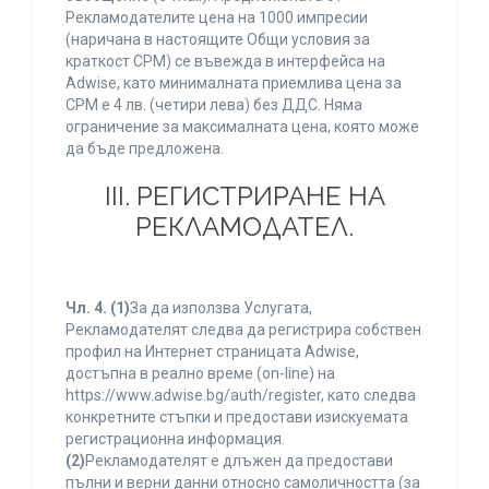
Рекламодателите цена на 1000 импресии
(наричана в настоящите Общи условия за
краткост CPM) се въвежда в интерфейса на
Adwise, като минималната приемлива цена за
CPM е 4 лв. (четири лева) без ДДС. Няма
ограничение за максималната цена, която може
да бъде предложена.
ІІІ. РЕГИСТРИРАНЕ НА
РЕКЛАМОДАТЕЛ.
Чл. 4.
(1)
За да използва Услугата,
Рекламодателят следва да регистрира собствен
профил на Интернет страницата Adwise,
достъпна в реално време (on-line) на
https://www.adwise.bg/auth/register, като следва
конкретните стъпки и предостави изискуемата
регистрационна информация.
(2)
Рекламодателят е длъжен да предостави
пълни и верни данни относно самоличността (за