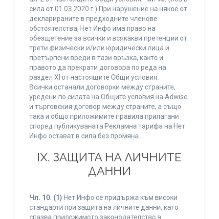
сила от 01.03.2020 г.) При нарушение на някое от
декларираните в предходните членове
обстоятелства, Нет Инфо има право на
обезщетение за всички и всякакви претенции от
трети физически и/или юридически лица и
претърпени вреди в тази връзка, както и
правото да прекрати договора по реда на
раздел XI от настоящите Общи условия.
Всички останали договорки между страните,
уредени по силата на Общите условия на Adwise
и търговския договор между страните, а също
така и общо приложимите правила прилагани
според публикуваната Рекламна тарифа на Нет
Инфо остават в сила без промяна.
IХ. ЗАЩИТА НА ЛИЧНИТЕ
ДАННИ
Чл. 10.
(1)
Нет Инфо се придържа към високи
стандарти при защита на личните данни, като
спазва приложимото законодателство в