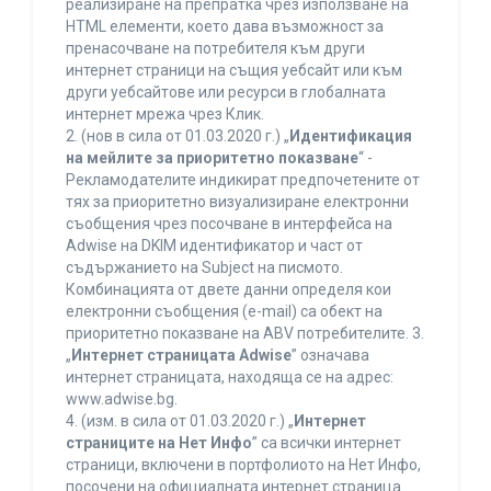
реализиране на препратка чрез използване на
HTML елементи, което дава възможност за
пренасочване на потребителя към други
интернет страници на същия уебсайт или към
други уебсайтове или ресурси в глобалната
интернет мрежа чрез Клик.
2. (нов в сила от 01.03.2020 г.) „
Идентификация
на мейлите за приоритетно показване
“ -
Рекламодателите индикират предпочетените от
тях за приоритетно визуализиране електронни
съобщения чрез посочване в интерфейса на
Adwise на DKIM идентификатор и част от
съдържанието на Subject на писмото.
Комбинацията от двете данни определя кои
електронни съобщения (e-mail) са обект на
приоритетно показване на ABV потребителите. 3.
„
Интернет страницата Adwise
” означава
интернет страницата, находяща се на адрес:
www.adwise.bg.
4. (изм. в сила от 01.03.2020 г.) „
Интернет
страниците на Нет Инфо
” са всички интернет
страници, включени в портфолиото на Нет Инфо,
посочени на официалната интернет страница