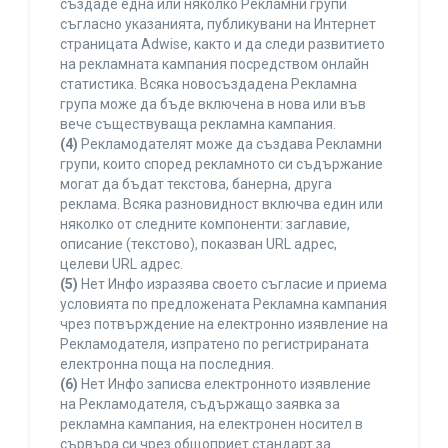
създаде една или няколко Рекламни групи
съгласно указанията, публикувани на Интернет
страницата Adwise, както и да следи развитието
на рекламната кампания посредством онлайн
статистика. Всяка новосъздадена Рекламна
група може да бъде включена в нова или във
вече съществуваща рекламна кампания.
(4)
Рекламодателят може да създава Рекламни
групи, които според рекламното си съдържание
могат да бъдат текстова, банерна, друга
реклама. Всяка разновидност включва един или
няколко от следните компоненти: заглавие,
описание (текстово), показван URL адрес,
целеви URL адрес.
(5)
Нет Инфо изразява своето съгласие и приема
условията по предложената Рекламна кампания
чрез потвърждение на електронно изявление на
Рекламодателя, изпратено по регистрираната
електронна поща на последния.
(6)
Нет Инфо записва електронното изявление
на Рекламодателя, съдържащо заявка за
рекламна кампания, на електронен носител в
сървъра си чрез общоприет стандарт за