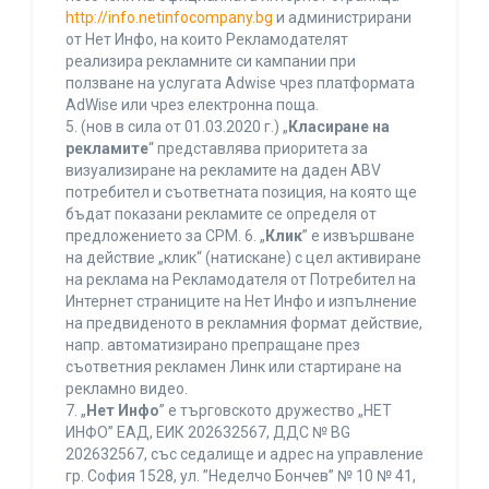
http://info.netinfocompany.bg
и администрирани
от Нет Инфо, на които Рекламодателят
реализира рекламните си кампании при
ползване на услугата Adwise чрез платформата
AdWise или чрез електронна поща.
5. (нов в сила от 01.03.2020 г.) „
Класиране на
рекламите
“ представлява приоритета за
визуализиране на рекламите на даден ABV
потребител и съответната позиция, на която ще
бъдат показани рекламите се определя от
предложението за CPM. 6. „
Клик
” е извършване
на действие „клик“ (натискане) с цел активиране
на реклама на Рекламодателя от Потребител на
Интернет страниците на Нет Инфо и изпълнение
на предвиденото в рекламния формат действие,
напр. автоматизирано препращане през
съответния рекламен Линк или стартиране на
рекламно видео.
7. „
Нет Инфо
” е търговското дружество „НЕТ
ИНФО” ЕАД, ЕИК 202632567, ДДС № BG
202632567, със седалище и адрес на управление
гр. София 1528, ул. ”Неделчо Бончев” № 10 № 41,