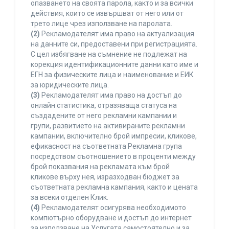
опазването на своята парола, както и за всички
действия, които се извършват от него или от
трето лице чрез използване на паролата.
(2)
Рекламодателят има право на актуализация
на данните си, предоставени при регистрацията.
С цел избягване на съмнение не подлежат на
корекция идентификационните данни като име и
ЕГН за физическите лица и наименование и ЕИК
за юридическите лица.
(3)
Рекламодателят има право на достъп до
онлайн статистика, отразяваща статуса на
създадените от него рекламни кампании и
групи, развитието на активираните рекламни
кампании, включително брой импресии, кликове,
ефикасност на съответната Рекламна група
посредством съотношението в проценти между
брой показвания на рекламата към брой
кликове върху нея, изразходван бюджет за
съответната рекламна кампания, както и цената
за всеки отделен Клик.
(4)
Рекламодателят осигурява необходимото
компютърно оборудване и достъп до интернет
за използване на Услугата самостоятелно и за