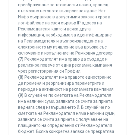
преобразуване по технически начин, правещ
възможно неговото възпроизвеждане. Нет
Инфо съхранява в допустимия законен срок в
лог-файлове на своя сървър IP адреса на
Рекламодателя, както и всяка друга
информация, необходима за идентифициране
на Рекламодателя и възпроизвеждане на
електронното му изявление във връзка със
сключване и изпълнение на Рамковия договор.
(7)
Рекламодателят има право да създаде и
реализира повече от една рекламна кампания
чрез регистрирания си Профил.
(8)
Рекламодателят има правото едностранно
да променя и реорганизира параметрите и
периода на активност на рекламната кампания.
(9)
В случай че по сметката на Рекламодателя
има налични суми, заявката се счита за приета
веднага след извършването й. В случай че по
сметката на Рекламодателя няма налични суми,
заявката се счита за приета с получаване на
плащането на определения от Рекламодателя
бюджет. Всяка конкретна заявка се прекратява