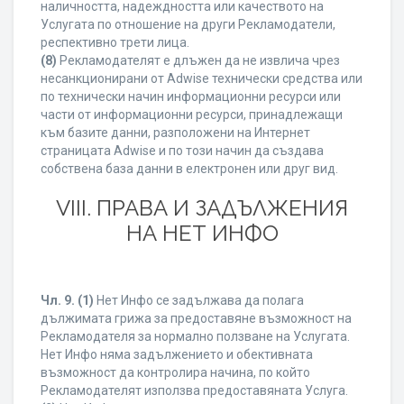
наличността, надеждността или качеството на
Услугата по отношение на други Рекламодатели,
респективно трети лица.
(8)
Рекламодателят е длъжен да не извлича чрез
несанкционирани от Adwise технически средства или
по технически начин информационни ресурси или
части от информационни ресурси, принадлежащи
към базите данни, разположени на Интернет
страницата Adwise и по този начин да създава
собствена база данни в електронен или друг вид.
VIII. ПРАВА И ЗАДЪЛЖЕНИЯ
НА НЕТ ИНФО
Чл. 9.
(1)
Нет Инфо се задължава да полага
дължимата грижа за предоставяне възможност на
Рекламодателя за нормално ползване на Услугата.
Нет Инфо няма задължението и обективната
възможност да контролира начина, по който
Рекламодателят използва предоставяната Услуга.