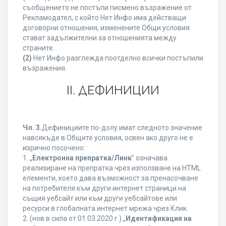
съобщението не постъпи писмено възражение от
Рекламодател, с който Нет Инфо има действащи
договорни отношения, изменените Общи условия
стават задължителни за отношенията между
страните.
(2)
Нет Инфо разглежда поотделно всички постъпили
възражения.
ІІ. ДЕФИНИЦИИ
Чл. 3.
Дефинициите по-долу имат следното значение
навсякъде в Общите условия, освен ако друго не е
изрично посочено:
1. „
Електронна препратка/Линк
” означава
реализиране на препратка чрез използване на HTML
елементи, което дава възможност за пренасочване
на потребителя към други интернет страници на
същия уебсайт или към други уебсайтове или
ресурси в глобалната интернет мрежа чрез Клик.
2. (нов в сила от 01.03.2020 г.) „
Идентификация на