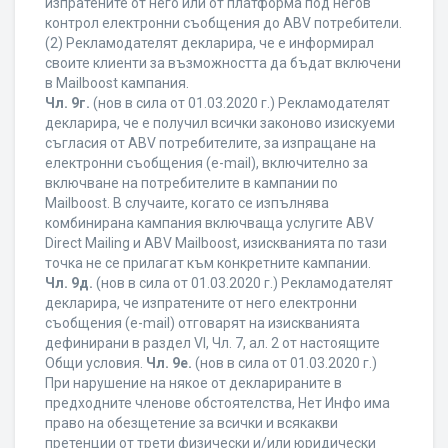
изпратените от него или от платформа под негов
контрол електронни съобщения до ABV потребители.
(2) Рекламодателят декларира, че е информирал
своите клиенти за възможността да бъдат включени
в Mailboost кампания.
Чл. 9г.
(нов в сила от 01.03.2020 г.) Рекламодателят
декларира, че е получил всички законово изискуеми
съгласия от ABV потребителите, за изпращане на
електронни съобщения (e-mail), включително за
включване на потребителите в кампании по
Mailboost. В случаите, когато се изпълнява
комбинирана кампания включваща услугите ABV
Direct Mailing и ABV Mailboost, изискванията по тази
точка не се прилагат към конкретните кампании.
Чл. 9д.
(нов в сила от 01.03.2020 г.) Рекламодателят
декларира, че изпратените от него електронни
съобщения (e-mail) отговарят на изискванията
дефинирани в раздел VI, Чл. 7, ал. 2 от настоящите
Общи условия.
Чл. 9е.
(нов в сила от 01.03.2020 г.)
При нарушение на някое от декларираните в
предходните членове обстоятелства, Нет Инфо има
право на обезщетение за всички и всякакви
претенции от трети физически и/или юридически