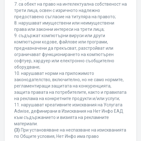
7. са обект на право на интелектуална собственост на
трети лица, освен с изричното надлежно
предоставено съгласие на титуляра на правото;
8. нарушават имуществени или неимуществени
права или законни интереси на трети лица;
9. съдържат компютърни вируси или други
компютърни кодове, файлове или програми,
предназначени да прекъсват, разстройват или
ограничават функционирането на компютърен
софтуер, хардуер или електронно съобщително
оборудване;
10. нарушават норми на приложимото
законодателство, включително, но не само нормите,
регламентиращи защитата на конкуренцията,
защита правата на потребителите, както и правилата
на реклама на конкретните продукти и/или услуги;
11. нарушават креативните изисквания на Услугата
Adwise, дефинирани в Изисквания на Нет Инфо ЕАД
към съдържанието и визията на рекламните
материали.
(3)
При установяване на неспазване на изискванията
по Общите условия, Нет Инфо има право