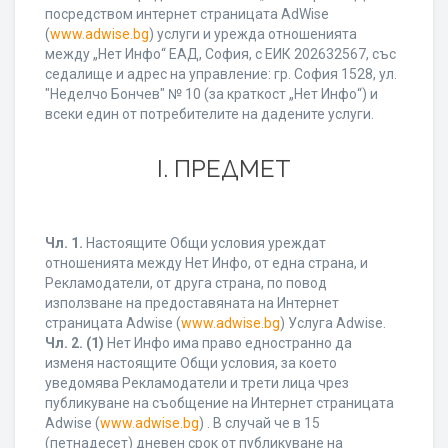
посредством интернет страницата AdWise
(
www.adwise.bg
) услуги и урежда отношенията
между „Нет Инфо“ ЕАД, София, с ЕИК 202632567, със
седалище и адрес на управление: гр. София 1528, ул.
"Неделчо Бончев" № 10 (за краткост „Нет Инфо“) и
всеки един от потребителите на дадените услуги.
І. ПРЕДМЕТ
Чл. 1.
Настоящите Общи условия уреждат
отношенията между Нет Инфо, от една страна, и
Рекламодатели, от друга страна, по повод
използване на предоставяната на Интернет
страницата Adwise (
www.adwise.bg
) Услуга Adwise.
Чл. 2.
(1)
Нет Инфо има право едностранно да
изменя настоящите Общи условия, за което
уведомява Рекламодатели и трети лица чрез
публикуване на съобщение на Интернет страницата
Adwise (
www.adwise.bg
) . В случай че в 15
(петнадесет) дневен срок от публикуване на