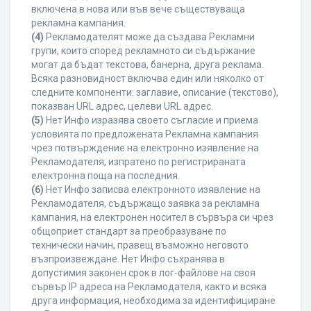
включена в нова или във вече съществуваща
рекламна кампания.
(4)
Рекламодателят може да създава Рекламни
групи, които според рекламното си съдържание
могат да бъдат текстова, банерна, друга реклама.
Всяка разновидност включва един или няколко от
следните компоненти: заглавие, описание (текстово),
показван URL адрес, целеви URL адрес.
(5)
Нет Инфо изразява своето съгласие и приема
условията по предложената Рекламна кампания
чрез потвърждение на електронно изявление на
Рекламодателя, изпратено по регистрираната
електронна поща на последния.
(6)
Нет Инфо записва електронното изявление на
Рекламодателя, съдържащо заявка за рекламна
кампания, на електронен носител в сървъра си чрез
общоприет стандарт за преобразуване по
технически начин, правещ възможно неговото
възпроизвеждане. Нет Инфо съхранява в
допустимия законен срок в лог-файлове на своя
сървър IP адреса на Рекламодателя, както и всяка
друга информация, необходима за идентифициране