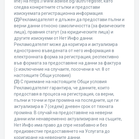
line) на https://www.adwise.bg/auth/register, като
следва конкретните стъпки и предостави
изискуемата регистрационна информация.
(2)
Рекламодателят е длъжен да предостави пълни и
верни данни относно самоличността (за физическите
лица), правния статут (за юридическите лица) и
другите изискуеми от Нет Инфо данни.
Рекламодателят може да коригира и актуализира
едностранно въведената от него информация в
електронната форма за регистрация, респективно
във формата за предоставяне на данни за фактура
(с изключение на случаите, посочени в чл. 8 от
настоящите Общи условия).
(3)
С приемане на настоящите Общи условия
Рекламодателят гарантира, че данните, които
предоставя в процеса на регистрация, са верни,
пълни и точни и при промяна на последните, ще ги
актуализира в 7 (седем) дневен срок от тяхната
промяна. В случай на предоставяне на неверни
данни или ненавременно актуализиране на същите,
Нет Инфо има право да спре незабавно и без
предизвестие предоставянето на Услугата до
коригиране на неверните данни.