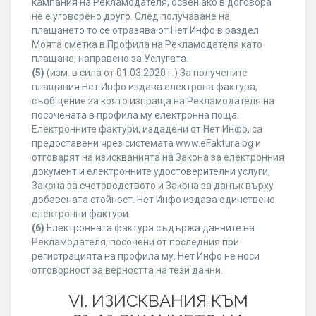
кампания на Рекламодателя, освен ако в договора
не е уговорено друго. След получаване на
плащането то се отразява от Нет Инфо в раздел
Моята сметка в Профила на Рекламодателя като
плащане, направено за Услугата.
(5)
(изм. в сила от 01.03.2020 г.) За получените
плащания Нет Инфо издава електрона фактура,
съобщение за която изпраща на Рекламодателя на
посочената в профила му електронна поща.
Електронните фактури, издадени от Нет Инфо, са
предоставени чрез системата www.eFaktura.bg и
отговарят на изискванията на Закона за електронния
документ и електронните удостоверителни услуги,
Закона за счетоводството и Закона за данък върху
добавената стойност. Нет Инфо издава единствено
електронни фактури.
(6)
Електронната фактура съдържа данните на
Рекламодателя, посочени от последния при
регистрацията на профила му. Нет Инфо не носи
отговорност за верността на тези данни.
VI. ИЗИСКВАНИЯ КЪМ