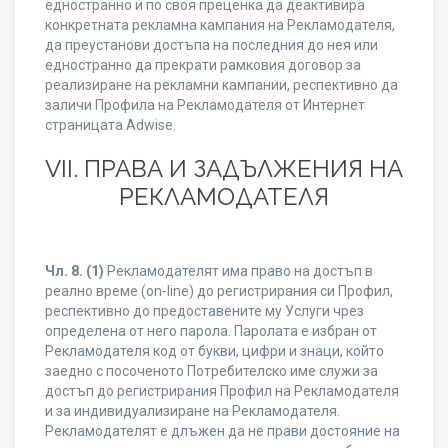
едностранно и по своя преценка да деактивира
конкретната рекламна кампания на Рекламодателя,
да преустанови достъпа на последния до нея или
едностранно да прекрати рамковия договор за
реализиране на рекламни кампании, респективно да
заличи Профила на Рекламодателя от Интернет
страницата Adwise.
VII. ПРАВА И ЗАДЪЛЖЕНИЯ НА
РЕКЛАМОДАТЕЛЯ
Чл. 8.
(1)
Рекламодателят има право на достъп в
реално време (on-line) до регистрирания си Профил,
респективно до предоставените му Услуги чрез
определена от него парола. Паролата е избран от
Рекламодателя код от букви, цифри и знаци, който
заедно с посоченото Потребителско име служи за
достъп до регистрирания Профил на Рекламодателя
и за индивидуализиране на Рекламодателя.
Рекламодателят е длъжен да не прави достояние на