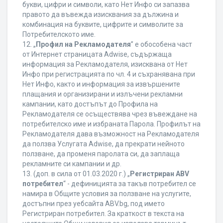
букви, цифри и символи, като Нет Инфо си запазва
правото да въвежда изисквания за дължина и
комбинация на буквите, цифрите и символите за
Потребителското име.
12. „
Профил на Рекламодателя
” е обособена част
от Интернет страницата Adwise, съдържаща
информация за Рекламодателя, изисквана от Нет
Инфо при регистрацията по чл. 4 и съхранявана при
Нет Инфо, както и информация за извършените
плащания и организирани и излъчени рекламни
кампании, като достъпът до Профила на
Рекламодателя се осъществява чрез въвеждане на
потребителско име и избраната Парола. Профилът на
Рекламодателя дава възможност на Рекламодателя
да ползва Услугата Adwise, да прекрати нейното
ползване, да променя паролата си, да заплаща
рекламните си кампании и др.
13. (доп. в сила от 01.03.2020 г.) „
Регистриран ABV
потребител
“ - дефиницията за такъв потребител се
намира в Общите условия за ползване на услугите,
достъпни през уебсайта ABV.bg, под името
Регистриран потребител. За краткост в текста на