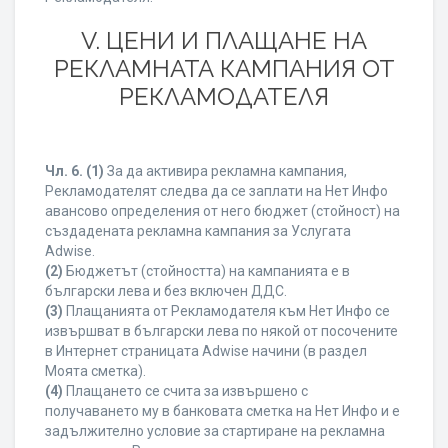
V. ЦЕНИ И ПЛАЩАНЕ НА
РЕКЛАМНАТА КАМПАНИЯ ОТ
РЕКЛАМОДАТЕЛЯ
Чл. 6.
(1)
За да активира рекламна кампания,
Рекламодателят следва да се заплати на Нет Инфо
авансово определения от него бюджет (стойност) на
създадената рекламна кампания за Услугата
Adwise.
(2)
Бюджетът (стойността) на кампанията е в
български лева и без включен ДДС.
(3)
Плащанията от Рекламодателя към Нет Инфо се
извършват в български лева по някой от посочените
в Интернет страницата Adwise начини (в раздел
Моята сметка).
(4)
Плащането се счита за извършено с
получаването му в банковата сметка на Нет Инфо и е
задължително условие за стартиране на рекламна