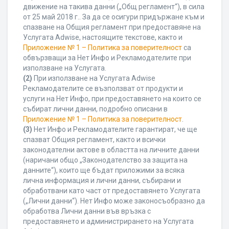
движение на такива данни („Общ регламент“), в сила
от 25 май 2018 г.. За да се осигури придържане към и
спазване на Общия регламент при предоставяне на
Услугата Adwise, настоящите текстове, както и
Приложение № 1 – Политика за поверителност
са
обвързващи за Нет Инфо и Рекламодателите при
използване на Услугата.
(2)
При използване на Услугата Adwise
Рекламодателите се възползват от продукти и
услуги на Нет Инфо, при предоставянето на които се
събират лични данни, подробно описани в
Приложение № 1 – Политика за поверителност
.
(3)
Нет Инфо и Рекламодателите гарантират, че ще
спазват Общия регламент, както и всички
законодателни актове в областта на личните данни
(наричани общо „Законодателство за защита на
данните“), които ще бъдат приложими за всяка
лична информация и лични данни, събирани и
обработвани като част от предоставянето Услугата
(„Лични данни“). Нет Инфо може законосъобразно да
обработва Лични данни във връзка с
предоставянето и администрирането на Услугата