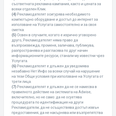
съответната рекламна кампания, както и цената за
всеки отделен Клик.
(4)
Рекламодателят осигурява необходимото
компютърно оборудване и достъп до интернет за
използване на Услугата самостоятелно и за своя
сметка.
(5)
Освен в случаите, когато е изрично уговорено
друго, Рекламодателят няма право да
възпроизвежда, променя, заличава, публикува,
разпространява и разгласява по друг начин
информационните ресурси, станали му известни чрез
Услугата.
(6)
Рекламодателят е длъжен да уведомява
незабавно Нет Инфо за всеки случай на нарушение
на тези Общи условия при използване на Услугата от
трети лица.
(7)
Рекламодателят е длъжен да не се намесва в
правилното действие на системата на Adwise,
включително, но не само: да не осуетява
процедурата по идентификация на други
Рекламодатели; да не осъществява достъп извън
предоставения; да не накърнява или възпрепятства