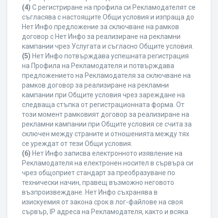
(4)
С регистриране на профила си Рекламодателят се
съгласява с настоящите Общи условия и изпраща до
Нет Инфо предложение за сключване на рамков
договор с Нет Инфо за реализиране на рекламни
кампании чрез Услугата и съгласно Общите условия.
(5)
Нет Инфо потвърждава успешната регистрация
на Профила на Рекламодателя и потвърждава
предложението на Рекламодателя за сключване на
рамков договор за реализиране на рекламни
кампании при Общите условия чрез зареждане на
следваща стъпка от регистрационната форма. От
този момент рамковият договор за реализиране на
рекламни кампании при Общите условия се счита за
сключен между страните и отношенията между тях
се уреждат от тези Общи условия.
(6)
Нет Инфо записва електронното изявление на
Рекламодателя на електронен носител в сървъра си
чрез общоприет стандарт за преобразуване по
технически начин, правещ възможно неговото
възпроизвеждане. Нет Инфо съхранява в
изискуемия от закона срок в лог-файлове на своя
сървър, IP адреса на Рекламодателя, както и всяка