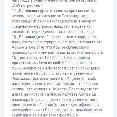
настоящите Общи условия се използва терминът
„ABV потребител“.
14. „
Рекламна група
“ е начин на организация на
рекламното съдържание на Рекламодател,
включващ една или няколко реклами и набор от
специфични настройки, напр. таргетиране на
рекламата, периодичност на излъчването и др.
15. „
Рекламодател
” е физическо или юридическо
лице, което е регистрирано на Интернет страницата
Adwise и чрез Услугата Adwise организира и
провежда рекламни кампании на стоки и/или услуги.
16. (нов в сила от 01.03.2020 г.) „
Съгласие за
прочитане на части от мейла
“ - за нормалното
функциониране на Adwise MailBoost е необходимо
прочитане на Subject полето на изпратените от
Рекламодателя електронни съобщения (e-mail),
идентифицирани в неговия профил като обект на
рекламната кампания. За целта, Рекламодателят
дава изричното си съгласие Услугата Adwise да
анализира Subject полетата на изпратени от него
електронни съобщения (e-mail), идентифицирани
чрез добавения от Рекламодателя в кампанията за
реализиране на Adwise Mailboost DKIM