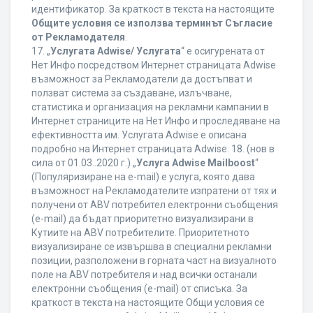
идентификатор. За краткост в текста на настоящите
Общите условия се използва терминът Съгласие
от Рекламодателя
.
17. „
Услугата Adwise/ Услугата
“ е осигурената от
Нет Инфо посредством Интернет страницата Adwise
възможност за Рекламодатели да достъпват и
ползват система за създаване, излъчване,
статистика и организация на рекламни кампании в
Интернет страниците на Нет Инфо и проследяване на
ефективността им. Услугата Adwise е описана
подробно на Интернет страницата Adwise. 18. (нов в
сила от 01.03..2020 г.) „
Услуга Adwise Mailboost
“
(Популяризиране на e-mail) е услуга, която дава
възможност на Рекламодателите изпратени от тях и
получени от ABV потребител електронни съобщения
(e-mail) да бъдат приоритетно визуализирани в
Кутиите на ABV потребителите. Приоритетното
визуализиране се извършва в специални рекламни
позиции, разположени в горната част на визуалното
поле на ABV потребителя и над всички останали
електронни съобщения (e-mail) от списъка. За
краткост в текста на настоящите Общи условия се