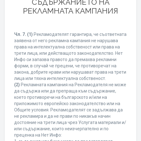
СЪДЪРЖАНИЕТО НА
РЕКЛАМНАТА КАМПАНИЯ
Чл. 7.
(1)
Рекламодателят гарантира, че съответната
заявена от него рекламна кампания не нарушава
права на интелектуална собственост или права на
трети лица, или действащото законодателство. Нет
Инфо си запазва правото да премахва рекламни
форми, в случай че прецени, че противоречат на
закона, добрите нрави или нарушават права на трети
лица или тяхна интелектуална собственост.
(2)
Рекламната кампания на Рекламодателя не може
да съдържа или да препраща към съдържание,
което противоречи на българското и/или на
приложимото европейско законодателство или на
Общите условия. Рекламодателят се задължава да
не рекламира и да не прави по никакъв начин
достояние на трети лица чрез Услугата материали и/
или съдържание, които неизчерпателно и по
преценка на Нет Инфо: