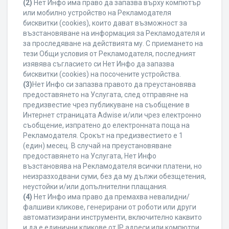
(2)
Нет Инфо има право да запазва върху компютър
или мобилно устройство на Рекламодателя
бисквитки (cookies), които дават възможност за
възстановяване на информация за Рекламодателя и
за проследяване на действията му. С приемането на
тези Общи условия от Рекламодателя, последният
изявява съгласието си Нет Инфо да запазва
бисквитки (cookies) на посочените устройства.
(3)
Нет Инфо си запазва правото да преустановява
предоставянето на Услугата, след отправяне на
предизвестие чрез публикуване на съобщение в
Интернет страницата Adwise и/или чрез електронно
съобщение, изпратено до електронната поща на
Рекламодателя. Срокът на предизвестието е 1
(един) месец. В случай на преустановяване
предоставянето на Услугата, Нет Инфо
възстановява на Рекламодателя всички платени, но
неизразходвани суми, без да му дължи обезщетения,
неустойки и/или допълнителни плащания.
(4)
Нет Инфо има право да премахва невалидни/
фалшиви кликове, генерирани от роботи или други
автоматизирани инструменти, включително каквито
и да е единични кликове от IP адреси или компютри,