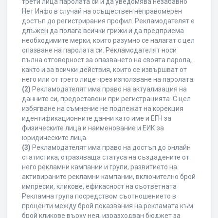
трети лица паролата си и да уведомява незабавно
Нет Инфо в случай на осъществен неправомерен
достъп до регистрирания профил. Рекламодателят е
длъжен да полага всички грижи и да предприема
необходимите мерки, които разумно се налагат с цел
опазване на паролата си. Рекламодателят носи
пълна отговорност за опазването на своята парола,
както и за всички действия, които се извършват от
него или от трето лице чрез използване на паролата.
(2)
Рекламодателят има право на актуализация на
данните си, предоставени при регистрацията. С цел
избягване на съмнение не подлежат на корекция
идентификационните данни като име и ЕГН за
физическите лица и наименование и ЕИК за
юридическите лица.
(3)
Рекламодателят има право на достъп до онлайн
статистика, отразяваща статуса на създадените от
него рекламни кампании и групи, развитието на
активираните рекламни кампании, включително брой
импресии, кликове, ефикасност на съответната
Рекламна група посредством съотношението в
проценти между брой показвания на рекламата към
брой кликове върху нея, изразходван бюджет за