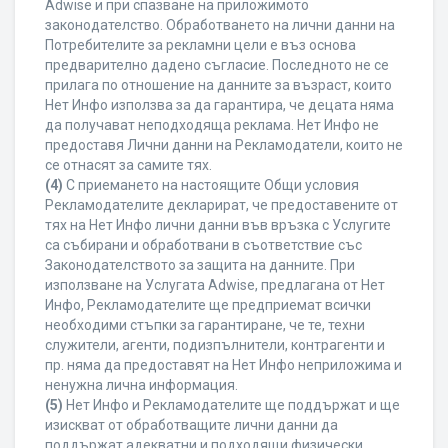
Adwise и при спазване на приложимото
законодателство. Обработването на лични данни на
Потребителите за рекламни цели е въз основа
предварително дадено съгласие. Последното не се
прилага по отношение на данните за възраст, които
Нет Инфо използва за да гарантира, че децата няма
да получават неподходяща реклама. Нет Инфо не
предоставя Лични данни на Рекламодатели, които не
се отнасят за самите тях.
(4)
С приемането на настоящите Общи условия
Рекламодателите декларират, че предоставените от
тях на Нет Инфо лични данни във връзка с Услугите
са събирани и обработвани в съответствие със
Законодателството за защита на данните. При
използване на Услугата Adwise, предлагана от Нет
Инфо, Рекламодателите ще предприемат всички
необходими стъпки за гарантиране, че те, техни
служители, агенти, подизпълнители, контрагенти и
пр. няма да предоставят на Нет Инфо неприложима и
ненужна лична информация.
(5)
Нет Инфо и Рекламодателите ще поддържат и ще
изискват от обработващите лични данни да
поддържат адекватни и подходящи физически,