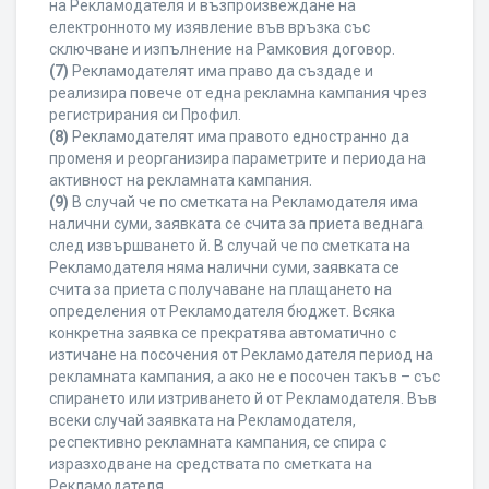
на Рекламодателя и възпроизвеждане на
електронното му изявление във връзка със
сключване и изпълнение на Рамковия договор.
(7)
Рекламодателят има право да създаде и
реализира повече от една рекламна кампания чрез
регистрирания си Профил.
(8)
Рекламодателят има правото едностранно да
променя и реорганизира параметрите и периода на
активност на рекламната кампания.
(9)
В случай че по сметката на Рекламодателя има
налични суми, заявката се счита за приета веднага
след извършването й. В случай че по сметката на
Рекламодателя няма налични суми, заявката се
счита за приета с получаване на плащането на
определения от Рекламодателя бюджет. Всяка
конкретна заявка се прекратява автоматично с
изтичане на посочения от Рекламодателя период на
рекламната кампания, а ако не е посочен такъв – със
спирането или изтриването й от Рекламодателя. Във
всеки случай заявката на Рекламодателя,
респективно рекламната кампания, се спира с
изразходване на средствата по сметката на
Рекламодателя.