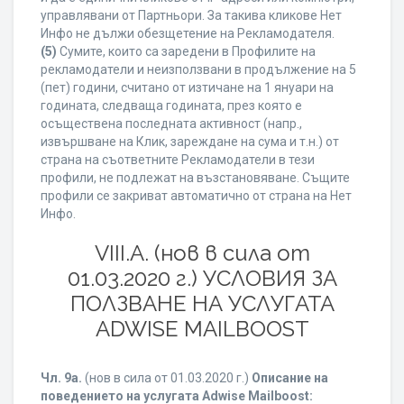
управлявани от Партньори. За такива кликове Нет
Инфо не дължи обезщетение на Рекламодателя.
(5)
Сумите, които са заредени в Профилите на
рекламодатели и неизползвани в продължение на 5
(пет) години, считано от изтичане на 1 януари на
годината, следваща годината, през която е
осъществена последната активност (напр.,
извършване на Клик, зареждане на сума и т.н.) от
страна на съответните Рекламодатели в тези
профили, не подлежат на възстановяване. Същите
профили се закриват автоматично от страна на Нет
Инфо.
VIII.A. (нов в сила от
01.03.2020 г.) УСЛОВИЯ ЗА
ПОЛЗВАНЕ НА УСЛУГАТА
ADWISE MAILBOOST
Чл. 9а.
(нов в сила от 01.03.2020 г.)
Описание на
поведението на услугата Adwise Mailboost: