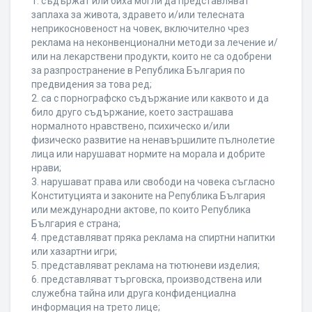
1. съдържат или биха могли да представляват
заплаха за живота, здравето и/или телесната
неприкосновеност на човек, включително чрез
реклама на неконвенционални методи за лечение и/
или на лекарствени продукти, които не са одобрени
за разпространение в Република България по
предвидения за това ред;
2. са с порнографско съдържание или каквото и да
било друго съдържание, което застрашава
нормалното нравствено, психическо и/или
физическо развитие на ненавършилите пълнолетие
лица или нарушават нормите на морала и добрите
нрави;
3. нарушават права или свободи на човека съгласно
Конституцията и законите на Република България
или международни актове, по които Република
България е страна;
4. представляват пряка реклама на спиртни напитки
или хазартни игри;
5. представляват реклама на тютюневи изделия;
6. представляват търговска, производствена или
служебна тайна или друга конфиденциална
информация на трето лице;