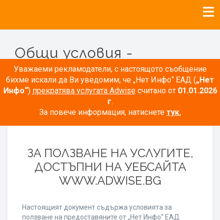
Общи условия -
Рекламодатели
Уважаеми рекламодатели, с настоящото съобщение
бихме искали да Ви уведомим, че „Нет Инфо“ ЕАД (
„Нет
Инфо“
)
прекратява услугата Adwise
считано от
01.01.2026
г
.
За повече информация, натиснете
тук.
ОБЩИ УСЛОВИЯ
ЗА ПОЛЗВАНЕ НА УСЛУГИТЕ,
ДОСТЪПНИ НА УЕБСАЙТА
WWW.ADWISE.BG
Настоящият документ съдържа условията за
ползване на предоставяните от „Нет Инфо“ ЕАД