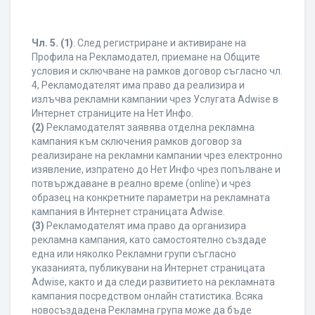
Чл. 5.
(1)
. След регистриране и активиране на
Профила на Рекламодател, приемане на Общите
условия и сключване на рамков договор съгласно чл.
4, Рекламодателят има право да реализира и
излъчва рекламни кампании чрез Услугата Adwise в
Интернет страниците на Нет Инфо.
(2)
Рекламодателят заявява отделна рекламна
кампания към сключения рамков договор за
реализиране на рекламни кампании чрез електронно
изявление, изпратено до Нет Инфо чрез попълване и
потвърждаване в реално време (online) и чрез
образец на конкретните параметри на рекламната
кампания в Интернет страницата Adwise.
(3)
Рекламодателят има право да организира
рекламна кампания, като самостоятелно създаде
една или няколко Рекламни групи съгласно
указанията, публикувани на Интернет страницата
Adwise, както и да следи развитието на рекламната
кампания посредством онлайн статистика. Всяка
новосъздадена Рекламна група може да бъде