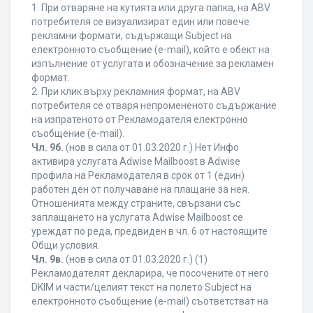
1. При отваряне на кутията или друга папка, на ABV
потребителя се визуализират един или повече
рекламни формати, съдържащи Subject на
електронното съобщение (e-mail), който е обект на
изпълнение от услугата и обозначение за рекламен
формат.
2. При клик върху рекламния формат, на ABV
потребителя се отваря непромененото съдържание
на изпратеното от Рекламодателя електронно
съобщение (e-mail).
Чл. 9б.
(нов в сила от 01.03.2020 г.) Нет Инфо
активира услугата Adwise Mailboost в Adwise
профила на Рекламодателя в срок от 1 (един)
работен ден от получаване на плащане за нея.
Отношенията между страните, свързани със
заплащането на услугата Adwise Mailboost се
уреждат по реда, предвиден в чл. 6 от настоящите
Общи условия.
Чл. 9в.
(нов в сила от 01.03.2020 г.) (1)
Рекламодателят декларира, че посочените от него
DKIM и части/целият текст на полето Subject на
електронното съобщение (e-mail) съответстват на