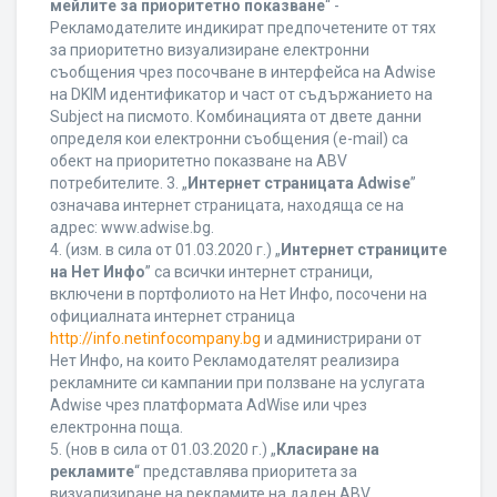
мейлите за приоритетно показване
“ -
Рекламодателите индикират предпочетените от тях
за приоритетно визуализиране електронни
съобщения чрез посочване в интерфейса на Adwise
на DKIM идентификатор и част от съдържанието на
Subject на писмото. Комбинацията от двете данни
определя кои електронни съобщения (e-mail) са
обект на приоритетно показване на ABV
потребителите. 3. „
Интернет страницата Adwise
”
означава интернет страницата, находяща се на
адрес: www.adwise.bg.
4. (изм. в сила от 01.03.2020 г.) „
Интернет страниците
на Нет Инфо
” са всички интернет страници,
включени в портфолиото на Нет Инфо, посочени на
официалната интернет страница
http://info.netinfocompany.bg
и администрирани от
Нет Инфо, на които Рекламодателят реализира
рекламните си кампании при ползване на услугата
Adwise чрез платформата AdWise или чрез
електронна поща.
5. (нов в сила от 01.03.2020 г.) „
Класиране на
рекламите
“ представлява приоритета за
визуализиране на рекламите на даден ABV