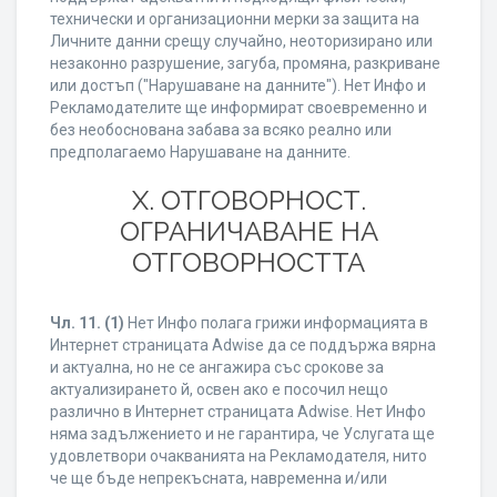
технически и организационни мерки за защита на
Личните данни срещу случайно, неоторизирано или
незаконно разрушение, загуба, промяна, разкриване
или достъп ("Нарушаване на данните"). Нет Инфо и
Рекламодателите ще информират своевременно и
без необоснована забава за всяко реално или
предполагаемо Нарушаване на данните.
X. ОТГОВОРНОСТ.
ОГРАНИЧАВАНЕ НА
ОТГОВОРНОСТТА
Чл. 11.
(1)
Нет Инфо полага грижи информацията в
Интернет страницата Adwise да се поддържа вярна
и актуална, но не се ангажира със срокове за
актуализирането й, освен ако е посочил нещо
различно в Интернет страницата Adwise. Нет Инфо
няма задължението и не гарантира, че Услугата ще
удовлетвори очакванията на Рекламодателя, нито
че ще бъде непрекъсната, навременна и/или