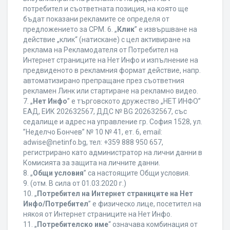
потребител и съответната позиция, на която ще
бъдат показани рекламите се определя от
предложението за CPM. 6. „
Клик
” е извършване на
действие „клик“ (натискане) с цел активиране на
реклама на Рекламодателя от Потребител на
Интернет страниците на Нет Инфо и изпълнение на
предвиденото в рекламния формат действие, напр.
автоматизирано препращане през съответния
рекламен Линк или стартиране на рекламно видео.
7. „
Нет Инфо
” е търговското дружество „НЕТ ИНФО”
ЕАД, ЕИК 202632567, ДДС № BG 202632567, със
седалище и адрес на управление гр. София 1528, ул.
”Неделчо Бончев” № 10 № 41, ет. 6, еmail:
adwise@netinfo.bg, тел: +359 888 950 657,
регистрирано като администратор на лични данни в
Комисията за защита на личните данни.
8. „
Общи условия
” са настоящите Общи условия.
9. (отм. В сила от 01.03.2020 г.)
10. „
Потребител на Интернет страниците на Нет
Инфо/Потребител
” е физическо лице, посетител на
някоя от Интернет страниците на Нет Инфо.
11. „
Потребителско име
“ означава комбинация от