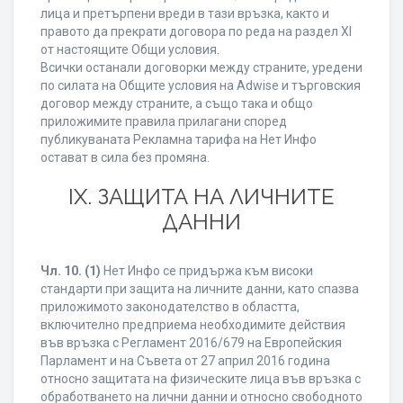
лица и претърпени вреди в тази връзка, както и
правото да прекрати договора по реда на раздел XI
от настоящите Общи условия.
Всички останали договорки между страните, уредени
по силата на Общите условия на Adwise и търговския
договор между страните, а също така и общо
приложимите правила прилагани според
публикуваната Рекламна тарифа на Нет Инфо
остават в сила без промяна.
IХ. ЗАЩИТА НА ЛИЧНИТЕ
ДАННИ
Чл. 10.
(1)
Нет Инфо се придържа към високи
стандарти при защита на личните данни, като спазва
приложимото законодателство в областта,
включително предприема необходимите действия
във връзка с Регламент 2016/679 на Европейския
Парламент и на Съвета от 27 април 2016 година
относно защитата на физическите лица във връзка с
обработването на лични данни и относно свободното