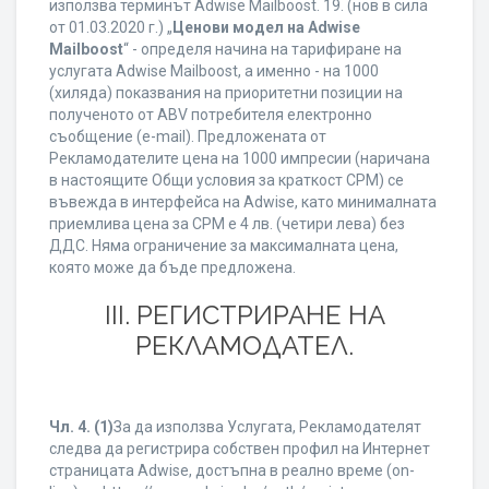
използва терминът Adwise Mailboost. 19. (нов в сила
от 01.03.2020 г.) „
Ценови модел на Adwise
Mailboost
“ - определя начина на тарифиране на
услугата Adwise Mailboost, а именно - на 1000
(хиляда) показвания на приоритетни позиции на
полученото от ABV потребителя електронно
съобщение (e-mail). Предложената от
Рекламодателите цена на 1000 импресии (наричана
в настоящите Общи условия за краткост CPM) се
въвежда в интерфейса на Adwise, като минималната
приемлива цена за CPM е 4 лв. (четири лева) без
ДДС. Няма ограничение за максималната цена,
която може да бъде предложена.
ІІІ. РЕГИСТРИРАНЕ НА
РЕКЛАМОДАТЕЛ.
Чл. 4.
(1)
За да използва Услугата, Рекламодателят
следва да регистрира собствен профил на Интернет
страницата Adwise, достъпна в реално време (on-