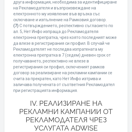
друга информация, необходима за идентифициране
на Рекламодателя и възпроизвеждане на
електронното му изявление във връзка със
сключване и изпълнение на Рамковия договор.
(7)
С потвърждението, респективно съгласието по
ал. 5, Нет Инфо изпраща до Рекламодателя
електронна препратка, чрез която последният може
да влезе в регистрирания си профил. В случай че
Рекламодателят не последва изпратената му
електронна препратка в 7 (седем) дневен срок от
получаването, респективно не влезе в
регистрирания си профил, сключеният рамков
договор за реализиране на рекламни кампании се
счита за прекратен, като Нет Инфо изтрива и
заличава получената от съответния Рекламодател
при регистрацията информация.
IV. РЕАЛИЗИРАНЕ НА
РЕКЛАМНИ КАМПАНИИ ОТ
РЕКЛАМОДАТЕЛЯ ЧРЕЗ
УСЛУГАТА ADWISE