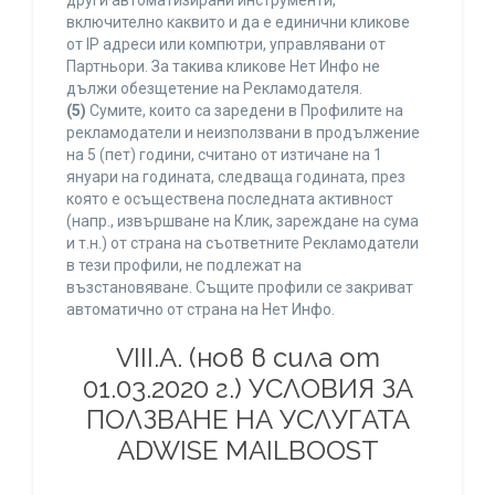
други автоматизирани инструменти,
включително каквито и да е единични кликове
от IP адреси или компютри, управлявани от
Партньори. За такива кликове Нет Инфо не
дължи обезщетение на Рекламодателя.
(5)
Сумите, които са заредени в Профилите на
рекламодатели и неизползвани в продължение
на 5 (пет) години, считано от изтичане на 1
януари на годината, следваща годината, през
която е осъществена последната активност
(напр., извършване на Клик, зареждане на сума
и т.н.) от страна на съответните Рекламодатели
в тези профили, не подлежат на
възстановяване. Същите профили се закриват
автоматично от страна на Нет Инфо.
VIII.A. (нов в сила от
01.03.2020 г.) УСЛОВИЯ ЗА
ПОЛЗВАНЕ НА УСЛУГАТА
ADWISE MAILBOOST