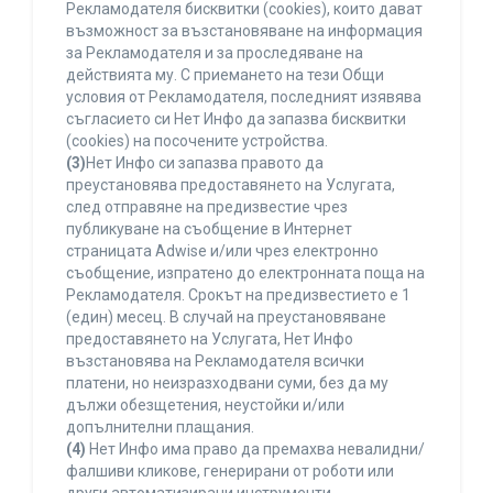
Рекламодателя бисквитки (cookies), които дават
възможност за възстановяване на информация
за Рекламодателя и за проследяване на
действията му. С приемането на тези Общи
условия от Рекламодателя, последният изявява
съгласието си Нет Инфо да запазва бисквитки
(cookies) на посочените устройства.
(3)
Нет Инфо си запазва правото да
преустановява предоставянето на Услугата,
след отправяне на предизвестие чрез
публикуване на съобщение в Интернет
страницата Adwise и/или чрез електронно
съобщение, изпратено до електронната поща на
Рекламодателя. Срокът на предизвестието е 1
(един) месец. В случай на преустановяване
предоставянето на Услугата, Нет Инфо
възстановява на Рекламодателя всички
платени, но неизразходвани суми, без да му
дължи обезщетения, неустойки и/или
допълнителни плащания.
(4)
Нет Инфо има право да премахва невалидни/
фалшиви кликове, генерирани от роботи или