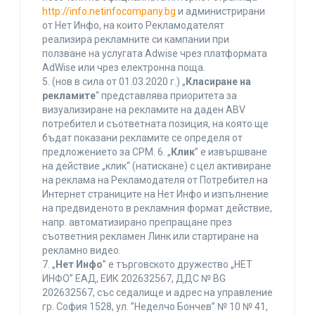
http://info.netinfocompany.bg
и администрирани
от Нет Инфо, на които Рекламодателят
реализира рекламните си кампании при
ползване на услугата Adwise чрез платформата
AdWise или чрез електронна поща.
5. (нов в сила от 01.03.2020 г.) „
Класиране на
рекламите
“ представлява приоритета за
визуализиране на рекламите на даден ABV
потребител и съответната позиция, на която ще
бъдат показани рекламите се определя от
предложението за CPM. 6. „
Клик
” е извършване
на действие „клик“ (натискане) с цел активиране
на реклама на Рекламодателя от Потребител на
Интернет страниците на Нет Инфо и изпълнение
на предвиденото в рекламния формат действие,
напр. автоматизирано препращане през
съответния рекламен Линк или стартиране на
рекламно видео.
7. „
Нет Инфо
” е търговското дружество „НЕТ
ИНФО” ЕАД, ЕИК 202632567, ДДС № BG
202632567, със седалище и адрес на управление
гр. София 1528, ул. ”Неделчо Бончев” № 10 № 41,