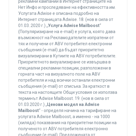
рекламни кампании в Интернет страниците на
Нет Инфо и проследяване на ефективността им.
Услугата Adwise е описана подробно на
Интернет страницата Adwise. 18. (нов в сила от
01.03..2020 г.) „
Услуга Adwise Mailboost
“
(Популяризиране на e-mail) е услуга, която дава
възможност на Рекламодателите изпратени от
тях и получени от ABV потребител електронни
съобщения (e-mail) да бъдат приоритетно
визуализирани в Кутиите на ABV потребителите.
Приоритетното визуализиране се извършва в
специални рекламни позиции, разположени в
горната част на визуалното поле на ABV
потребителя и над всички останали електронни
съобщения (e-mail) от списъка. За краткост в
текста на настоящите Общи условия се използва
терминът Adwise Mailboost. 19. (нов в сила от
01.03.2020 г.) „
Ценови модел на Adwise
Mailboost
“ - определя начина на тарифиране на
услугата Adwise Mailboost, а именно - на 1000
(хиляда) показвания на приоритетни позиции на
полученото от ABV потребителя електронно
съобщение (e-mail). Предложената от