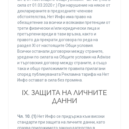
сила от 01.03.2020 г.) При нарушение на някое от
декларираните в предходните членове
обстоятелства, Нет Инфо има право на
обезщетение за всички и всякакви претенции от
трети физически и/или юридически лица и
претърпени вреди в тази връзка, както и
правото да прекрати договора по реда на
раздел XI от настоящите Общи условия.
Всички останали договорки между страните,
уредени по силата на Общите условия на Adwise
и търговския договор между страните, а също
така и общо приложимите правила прилагани
според публикуваната Рекламна тарифа на Нет
Инфо остават в сила без промяна.
IХ. ЗАЩИТА НА ЛИЧНИТЕ
ДАННИ
Чл. 10.
(1)
Нет Инфо се придържа към високи
стандарти при защита на личните данни, като
спазва приложимото законодателство в