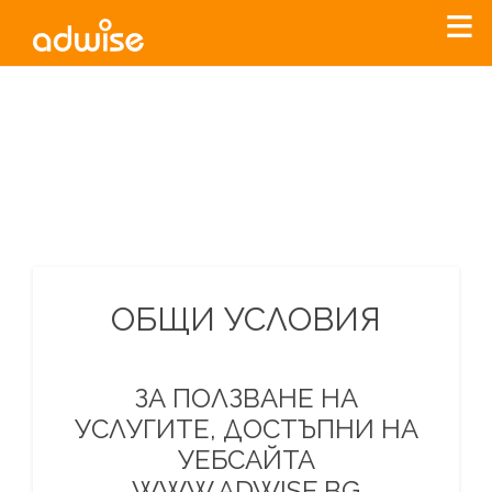
Уважаеми рекламодатели, с настоящото съобщение
бихме искали да Ви уведомим, че „Нет Инфо“ ЕАД (
„Нет
Инфо“
)
прекратява услугата Adwise
считано от
01.01.2026
г
.
За повече информация, натиснете
тук.
ОБЩИ УСЛОВИЯ
ЗА ПОЛЗВАНЕ НА
УСЛУГИТЕ, ДОСТЪПНИ НА
УЕБСАЙТА
WWW.ADWISE.BG