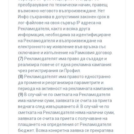
преобразуване по технически начин, правещ
възможно неговото възпроизвеждане. Нет
Инфо съхранява в допустимия законен срок в
лог-файлове на своя сървър IP адреса на
Рекламодателя, както и всяка друга
информация, необходима за идентифициране
на Рекламодателя и възпроизвеждане на
електронното му изявление във връзка със
сключване и изпълнение на Рамковия договор.
(7)
Рекламодателят има право да създаде и
реализира повече от една рекламна кампания
чрез регистрирания си Профил.
(8)
Рекламодателят има правото едностранно
да променя и реорганизира параметрите и
периода на активност на рекламната кампания.
(9)
В случай че по сметката на Рекламодателя
има налични суми, заявката се счита за приета
веднага след извършването й. В случай че по
сметката на Рекламодателя няма налични суми,
заявката се счита за приета с получаване на
плащането на определения от Рекламодателя
бюджет. Всяка конкретна заявка се прекратява