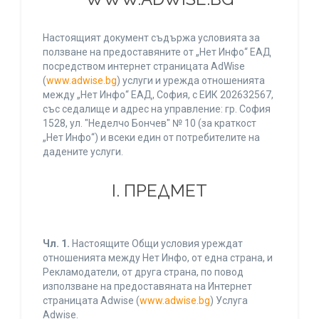
Настоящият документ съдържа условията за
ползване на предоставяните от „Нет Инфо“ ЕАД
посредством интернет страницата AdWise
(
www.adwise.bg
) услуги и урежда отношенията
между „Нет Инфо“ ЕАД, София, с ЕИК 202632567,
със седалище и адрес на управление: гр. София
1528, ул. "Неделчо Бончев" № 10 (за краткост
„Нет Инфо“) и всеки един от потребителите на
дадените услуги.
І. ПРЕДМЕТ
Чл. 1.
Настоящите Общи условия уреждат
отношенията между Нет Инфо, от една страна, и
Рекламодатели, от друга страна, по повод
използване на предоставяната на Интернет
страницата Adwise (
www.adwise.bg
) Услуга
Adwise.