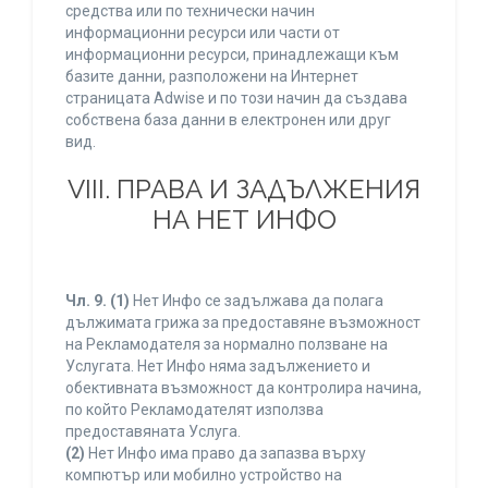
средства или по технически начин
информационни ресурси или части от
информационни ресурси, принадлежащи към
базите данни, разположени на Интернет
страницата Adwise и по този начин да създава
собствена база данни в електронен или друг
вид.
VIII. ПРАВА И ЗАДЪЛЖЕНИЯ
НА НЕТ ИНФО
Чл. 9.
(1)
Нет Инфо се задължава да полага
дължимата грижа за предоставяне възможност
на Рекламодателя за нормално ползване на
Услугата. Нет Инфо няма задължението и
обективната възможност да контролира начина,
по който Рекламодателят използва
предоставяната Услуга.
(2)
Нет Инфо има право да запазва върху
компютър или мобилно устройство на