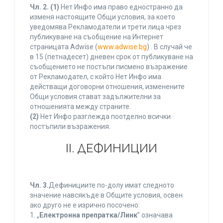
Чл. 2.
(1)
Нет Инфо има право едностранно да
изменя настоящите Общи условия, за което
уведомява Рекламодатели и трети лица чрез
публикуване на съобщение на Интернет
страницата Adwise (
www.adwise.bg
) . В случай че
в 15 (петнадесет) дневен срок от публикуване на
съобщението не постъпи писмено възражение
от Рекламодател, с който Нет Инфо има
действащи договорни отношения, изменените
Общи условия стават задължителни за
отношенията между страните.
(2)
Нет Инфо разглежда поотделно всички
постъпили възражения.
ІІ. ДЕФИНИЦИИ
Чл. 3.
Дефинициите по-долу имат следното
значение навсякъде в Общите условия, освен
ако друго не е изрично посочено:
1. „
Електронна препратка/Линк
” означава