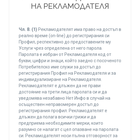
НА РЕКЛАМОДАТЕЛЯ
Чл. 8.
(1)
Рекламодателят има право на достъп в
реално време (on-line) до регистрирания си
Профил, респективно до предоставените му
Услуги чрез определена от него парола.
Паролата е избран от Рекламодателя код от
букви, цифри и знаци, който заедно с посоченото
Потребителско име служи за достъп до
регистрирания Профил на Рекламодателя и за
индивидуализиране на Рекламодателя.
Рекламодателят е длъжен да не прави
достояние на трети лица паролата си и да
уведомява незабавно Нет Инфо в случай на
осъществен неправомерен достъп до
регистрирания профил. Рекламодателят е
длъжен да полага всички грижи и да
предприема необходимите мерки, които
разумно се налагат с цел опазване на паролата
си. Рекламодателят носи пълна отговорност за