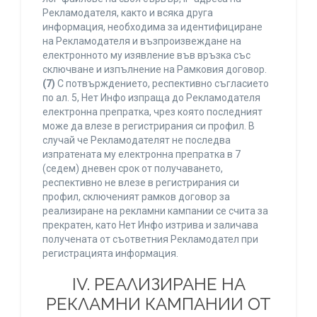
Рекламодателя, както и всяка друга
информация, необходима за идентифициране
на Рекламодателя и възпроизвеждане на
електронното му изявление във връзка със
сключване и изпълнение на Рамковия договор.
(7)
С потвърждението, респективно съгласието
по ал. 5, Нет Инфо изпраща до Рекламодателя
електронна препратка, чрез която последният
може да влезе в регистрирания си профил. В
случай че Рекламодателят не последва
изпратената му електронна препратка в 7
(седем) дневен срок от получаването,
респективно не влезе в регистрирания си
профил, сключеният рамков договор за
реализиране на рекламни кампании се счита за
прекратен, като Нет Инфо изтрива и заличава
получената от съответния Рекламодател при
регистрацията информация.
IV. РЕАЛИЗИРАНЕ НА
РЕКЛАМНИ КАМПАНИИ ОТ