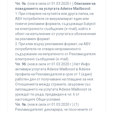
Чл. 9а.
(нов в сила от 01.03.2020 г.)
Описание на
поведението на услугата Adwise Mailboost:
1. При отваряне на кутията или друга папка, на
ABV потребителя се визуализират един или
повече рекламни формати, съдържащи Subject
на електронното съобщение (e-mail), който е
обект на изпълнение от услугата и обозначение
за рекламен формат.
2. При клик върху рекламния формат, на ABV
потребителя се отваря непромененото
съдържание на изпратеното от Рекламодателя
електронно съобщение (e-mail).
Чл. 9б.
(нов в сила от 01.03.2020 г.) Нет Инфо
активира услугата Adwise Mailboost в Adwise
профила на Рекламодателя в срок от 1 (един)
работен ден от получаване на плащане за нея.
Отношенията между страните, свързани със
заплащането на услугата Adwise Mailboost се
уреждат по реда, предвиден в чл. 6 от
настоящите Общи условия.
Чл. 9в.
(нов в сила от 01.03.2020 г.) (1)
Рекламодателят декларира, че посочените от