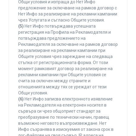
Общи условия и изпраща до Нет Инфо
предложение за сключване на рамков договор с
Нет Инфо за реализиране на рекламни кампании
чрез Услугата и съгласно Общите условия.
(5)
Нет Инфо потвърждава успешната
регистрация на Профила на Рекламодателя и
потвърждава предложението на
Рекламодателя за сключване на рамков договор
за реализиране на рекламни кампании при
Общите условия чрез зареждане на следваща
стъпка от регистрационната форма. От този
момент рамковият договор за реализиране на
рекламни кампании при Общите условия се
счита за сключен между страните и
отношенията между тях се уреждат от тези
Общи условия.
(6)
Нет Инфо записва електронното изявление
на Рекламодателя на електронен носител в
сървъра си чрез общоприет стандарт за
преобразуване по технически начин, правещ
възможно неговото възпроизвеждане. Нет
Инфо съхранява в изискуемия от закона срок в
лог-файлове на своя сървър, IP адреса на