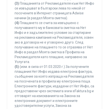
(3)
Плащанията от Рекламодателя към Нет Инфо
се извършват в български лева по някой от
посочените в Интернет страницата Adwise
начини (в раздел Моята сметка).
(4)
Плащането се счита за извършено с
получаването му в банковата сметка на Нет
Инфо и е задължително условие за стартиране
на рекламна кампания на Рекламодателя, освен
ако в договора не е уговорено друго. След
получаване на плащането то се отразява от Нет
Инфо в раздел Моята сметка в Профила на
Рекламодателя като плащане, направено за
Услугата.
(5)
(изм. в сила от 01.03.2020 г.) За получените
плащания Нет Инфо издава електрона фактура,
съобщение за която изпраща на Рекламодателя
на посочената в профила му електронна поща.
Електронните фактури, издадени от Нет Инфо, са
предоставени чрез системата www.eFaktura.bg и
отговарят на изискванията на Закона за
електронния документ и електронните
удостоверителни услуги, Закона за