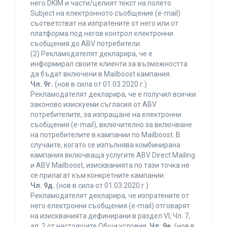
него DKIM и части/целият текст на полето
Subject на електронното съобщение (e-mail)
съответстват на изпратените от него или от
платформа под негов контрол електронни
съобщения до ABV потребители.
(2) Рекламодателят декларира, че е
информирал своите клиенти за възможността
да бъдат включени в Mailboost кампания.
Чл. 9г.
(нов в сила от 01.03.2020 г.)
Рекламодателят декларира, че е получил всички
законово изискуеми съгласия от ABV
потребителите, за изпращане на електронни
съобщения (e-mail), включително за включване
на потребителите в кампании по Mailboost. В
случаите, когато се изпълнява комбинирана
кампания включваща услугите ABV Direct Mailing
и ABV Mailboost, изискванията по тази точка не
се прилагат към конкретните кампании.
Чл. 9д.
(нов в сила от 01.03.2020 г.)
Рекламодателят декларира, че изпратените от
него електронни съобщения (e-mail) отговарят
на изискванията дефинирани в раздел VI, Чл. 7,
ал. 2 от настоящите Общи условия.
Чл. 9е.
(нов в