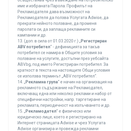
осъществява чрез въвеждане на потребителско
име и избраната Парола. Профилът на
Рекламодателя дава възможност на
Рекламодателя да ползва Услугата Adwise, да
прекрати нейното ползване, да променя
паролата си, да заплаща рекламните си
кампании и др.
13. (доп. в сила от 01.03.2020 г.) „
Регистриран
ABV потребител
“ - дефиницията за такъв
потребител се намира в Общите условия за
ползване на услугите, достъпни през уебсайта
ABV.bg, под името Регистриран потребител. За
краткост в текста на настоящите Общи условия
се използва терминът „ABV потребител“.
14. „
Рекламна група
“ е начин на организация на
рекламното съдържание на Рекламодател,
включващ една или няколко реклами и набор от
специфични настройки, напр. таргетиране на
рекламата, периодичност на излъчването и др.
15. „
Рекламодател
” е физическо или
юридическо лице, което е регистрирано на
Интернет страницата Adwise и чрез Услугата
Adwise организира и провежда рекламни