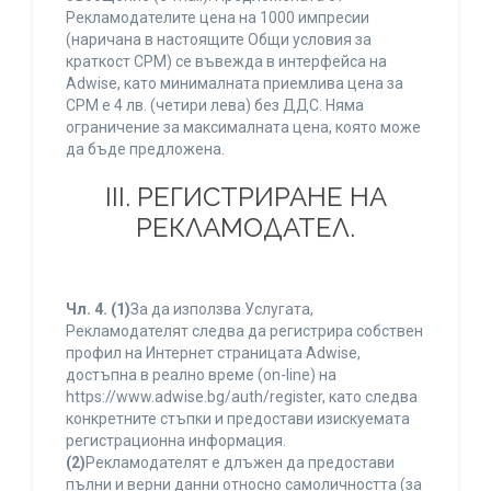
Рекламодателите цена на 1000 импресии
(наричана в настоящите Общи условия за
краткост CPM) се въвежда в интерфейса на
Adwise, като минималната приемлива цена за
CPM е 4 лв. (четири лева) без ДДС. Няма
ограничение за максималната цена, която може
да бъде предложена.
ІІІ. РЕГИСТРИРАНЕ НА
РЕКЛАМОДАТЕЛ.
Чл. 4.
(1)
За да използва Услугата,
Рекламодателят следва да регистрира собствен
профил на Интернет страницата Adwise,
достъпна в реално време (on-line) на
https://www.adwise.bg/auth/register, като следва
конкретните стъпки и предостави изискуемата
регистрационна информация.
(2)
Рекламодателят е длъжен да предостави
пълни и верни данни относно самоличността (за