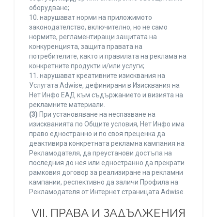
оборудване;
10. нарушават норми на приложимото
законодателство, включително, но не само
нормите, регламентиращи защитата на
конкуренцията, защита правата на
потребителите, както и правилата на реклама на
конкретните продукти и/или услуги;
11. нарушават креативните изисквания на
Услугата Adwise, дефинирани в Изисквания на
Нет Инфо ЕАД към съдържанието и визията на
рекламните материали.
(3)
При установяване на неспазване на
изискванията по Общите условия, Нет Инфо има
право едностранно и по своя преценка да
деактивира конкретната рекламна кампания на
Рекламодателя, да преустанови достъпа на
последния до нея или едностранно да прекрати
рамковия договор за реализиране на рекламни
кампании, респективно да заличи Профила на
Рекламодателя от Интернет страницата Adwise.
VII. ПРАВА И ЗАДЪЛЖЕНИЯ