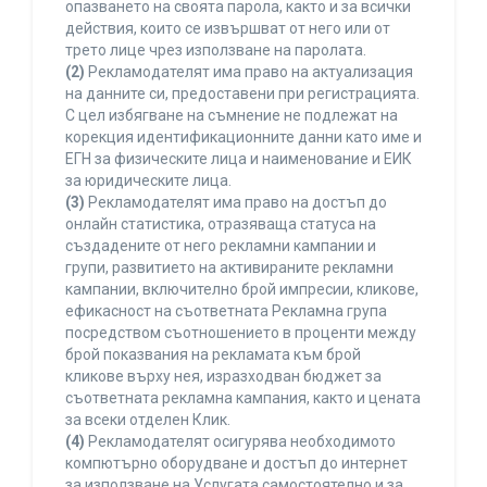
опазването на своята парола, както и за всички
действия, които се извършват от него или от
трето лице чрез използване на паролата.
(2)
Рекламодателят има право на актуализация
на данните си, предоставени при регистрацията.
С цел избягване на съмнение не подлежат на
корекция идентификационните данни като име и
ЕГН за физическите лица и наименование и ЕИК
за юридическите лица.
(3)
Рекламодателят има право на достъп до
онлайн статистика, отразяваща статуса на
създадените от него рекламни кампании и
групи, развитието на активираните рекламни
кампании, включително брой импресии, кликове,
ефикасност на съответната Рекламна група
посредством съотношението в проценти между
брой показвания на рекламата към брой
кликове върху нея, изразходван бюджет за
съответната рекламна кампания, както и цената
за всеки отделен Клик.
(4)
Рекламодателят осигурява необходимото
компютърно оборудване и достъп до интернет
за използване на Услугата самостоятелно и за