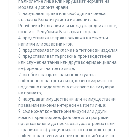
пълнолетие лица или нарушават нормите на
морала и добрите нрави;
3. нарушават права или свободи на човека
съгласно Конституцията и законите на
Република България или международни актове,
по които Република България е страна;
4. представляват пряка реклама на спиртни
напитки или хазартни игри;
5. представляват реклама на тютюневи изделия;
6. представляват търговска, производствена
или служебна тайна или друга конфиденциална
информация на трето лице;
7. са обект на право на интелектуална
собственост на трети лица, освен с изричното
надлежно предоставено съгласие на титуляра
на правото;
8. нарушават имуществени или неимуществени
права или законни интереси на трети лица;
9. съдържат компютърни вируси или други
компютърни кодове, файлове или програми,
предназначени да прекъсват, разстройват или
ограничават функционирането на компютърен
софтуер, хардуер или електронно съобщително