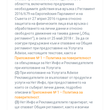
областта, включително предприема
необходимите действия във връзка с Регламент
2016/679 на Европейския Парламент и на
Съвета от 27 април 2016 година относно
защитата на физическите лица във връзка с
обработването на лични данни и относно
свободното движение на такива данни („Общ
регламент“), в сила от 25 май 2018 г.. За да се
осигури придържане към и спазване на Общия
регламент при предоставяне на Услугата
Adwise, настоящите текстове, както и
Приложение № 1 – Политика за поверителност
са обвързващи за Нет Инфо и Рекламодателите
при използване на Услугата.
(2)
При използване на Услугата Adwise
Рекламодателите се възползват от продукти и
услуги на Нет Инфо, при предоставянето на
които се събират лични данни, подробно
описани в
Приложение № 1 – Политика за
поверителност
.
(3)
Нет Инфо и Рекламодателите гарантират, че
ще спазват Общия регламент, както и всички