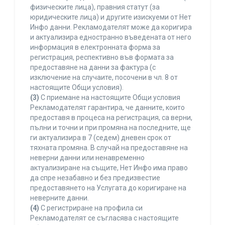
физическите лица), правния статут (за
юридическите лица) и другите изискуеми от Нет
Инфо данни. Рекламодателят може да коригира
и актуализира едностранно въведената от него
информация в електронната форма за
регистрация, респективно във формата за
предоставяне на данни за фактура (с
изключение на случаите, посочени в чл. 8 от
настоящите Общи условия).
(3)
С приемане на настоящите Общи условия
Рекламодателят гарантира, че данните, които
предоставя в процеса на регистрация, са верни,
пълни и точни и при промяна на последните, ще
ги актуализира в 7 (седем) дневен срок от
тяхната промяна. В случай на предоставяне на
неверни данни или ненавременно
актуализиране на същите, Нет Инфо има право
да спре незабавно и без предизвестие
предоставянето на Услугата до коригиране на
неверните данни.
(4)
С регистриране на профила си
Рекламодателят се съгласява с настоящите