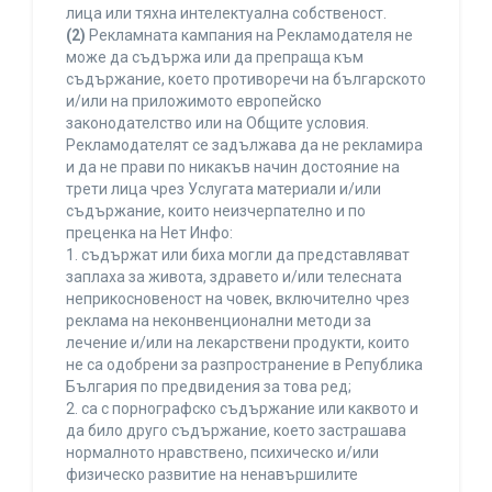
лица или тяхна интелектуална собственост.
(2)
Рекламната кампания на Рекламодателя не
може да съдържа или да препраща към
съдържание, което противоречи на българското
и/или на приложимото европейско
законодателство или на Общите условия.
Рекламодателят се задължава да не рекламира
и да не прави по никакъв начин достояние на
трети лица чрез Услугата материали и/или
съдържание, които неизчерпателно и по
преценка на Нет Инфо:
1. съдържат или биха могли да представляват
заплаха за живота, здравето и/или телесната
неприкосновеност на човек, включително чрез
реклама на неконвенционални методи за
лечение и/или на лекарствени продукти, които
не са одобрени за разпространение в Република
България по предвидения за това ред;
2. са с порнографско съдържание или каквото и
да било друго съдържание, което застрашава
нормалното нравствено, психическо и/или
физическо развитие на ненавършилите