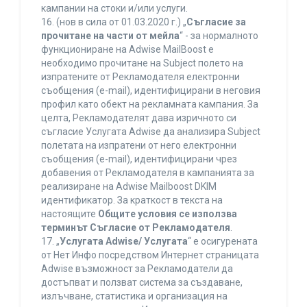
кампании на стоки и/или услуги.
16. (нов в сила от 01.03.2020 г.) „
Съгласие за
прочитане на части от мейла
“ - за нормалното
функциониране на Adwise MailBoost е
необходимо прочитане на Subject полето на
изпратените от Рекламодателя електронни
съобщения (e-mail), идентифицирани в неговия
профил като обект на рекламната кампания. За
целта, Рекламодателят дава изричното си
съгласие Услугата Adwise да анализира Subject
полетата на изпратени от него електронни
съобщения (e-mail), идентифицирани чрез
добавения от Рекламодателя в кампанията за
реализиране на Adwise Mailboost DKIM
идентификатор. За краткост в текста на
настоящите
Общите условия се използва
терминът Съгласие от Рекламодателя
.
17. „
Услугата Adwise/ Услугата
“ е осигурената
от Нет Инфо посредством Интернет страницата
Adwise възможност за Рекламодатели да
достъпват и ползват система за създаване,
излъчване, статистика и организация на