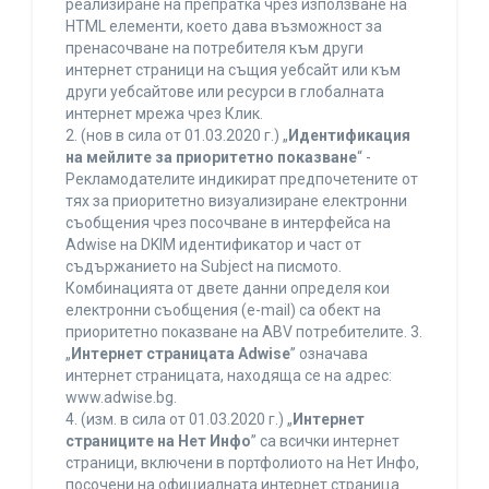
реализиране на препратка чрез използване на
HTML елементи, което дава възможност за
пренасочване на потребителя към други
интернет страници на същия уебсайт или към
други уебсайтове или ресурси в глобалната
интернет мрежа чрез Клик.
2. (нов в сила от 01.03.2020 г.) „
Идентификация
на мейлите за приоритетно показване
“ -
Рекламодателите индикират предпочетените от
тях за приоритетно визуализиране електронни
съобщения чрез посочване в интерфейса на
Adwise на DKIM идентификатор и част от
съдържанието на Subject на писмото.
Комбинацията от двете данни определя кои
електронни съобщения (e-mail) са обект на
приоритетно показване на ABV потребителите. 3.
„
Интернет страницата Adwise
” означава
интернет страницата, находяща се на адрес:
www.adwise.bg.
4. (изм. в сила от 01.03.2020 г.) „
Интернет
страниците на Нет Инфо
” са всички интернет
страници, включени в портфолиото на Нет Инфо,
посочени на официалната интернет страница