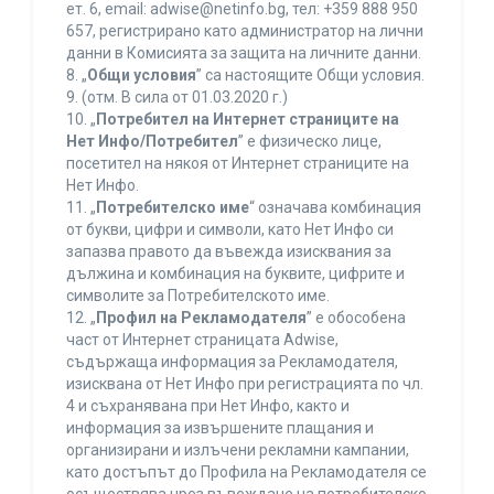
ет. 6, еmail: adwise@netinfo.bg, тел: +359 888 950
657, регистрирано като администратор на лични
данни в Комисията за защита на личните данни.
8. „
Общи условия
” са настоящите Общи условия.
9. (отм. В сила от 01.03.2020 г.)
10. „
Потребител на Интернет страниците на
Нет Инфо/Потребител
” е физическо лице,
посетител на някоя от Интернет страниците на
Нет Инфо.
11. „
Потребителско име
“ означава комбинация
от букви, цифри и символи, като Нет Инфо си
запазва правото да въвежда изисквания за
дължина и комбинация на буквите, цифрите и
символите за Потребителското име.
12. „
Профил на Рекламодателя
” е обособена
част от Интернет страницата Adwise,
съдържаща информация за Рекламодателя,
изисквана от Нет Инфо при регистрацията по чл.
4 и съхранявана при Нет Инфо, както и
информация за извършените плащания и
организирани и излъчени рекламни кампании,
като достъпът до Профила на Рекламодателя се