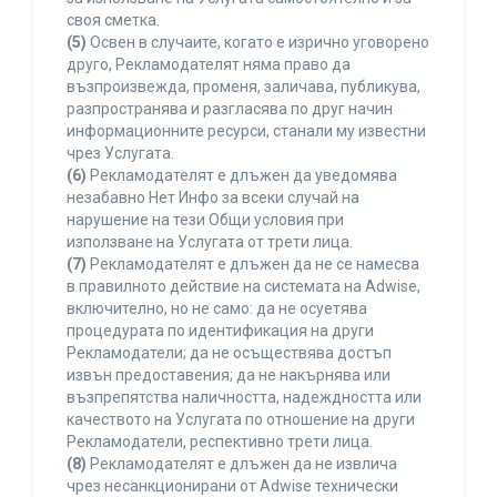
своя сметка.
(5)
Освен в случаите, когато е изрично уговорено
друго, Рекламодателят няма право да
възпроизвежда, променя, заличава, публикува,
разпространява и разгласява по друг начин
информационните ресурси, станали му известни
чрез Услугата.
(6)
Рекламодателят е длъжен да уведомява
незабавно Нет Инфо за всеки случай на
нарушение на тези Общи условия при
използване на Услугата от трети лица.
(7)
Рекламодателят е длъжен да не се намесва
в правилното действие на системата на Adwise,
включително, но не само: да не осуетява
процедурата по идентификация на други
Рекламодатели; да не осъществява достъп
извън предоставения; да не накърнява или
възпрепятства наличността, надеждността или
качеството на Услугата по отношение на други
Рекламодатели, респективно трети лица.
(8)
Рекламодателят е длъжен да не извлича
чрез несанкционирани от Adwise технически