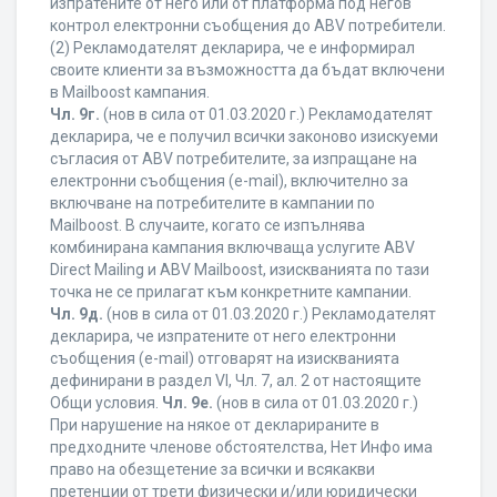
изпратените от него или от платформа под негов
контрол електронни съобщения до ABV потребители.
(2) Рекламодателят декларира, че е информирал
своите клиенти за възможността да бъдат включени
в Mailboost кампания.
Чл. 9г.
(нов в сила от 01.03.2020 г.) Рекламодателят
декларира, че е получил всички законово изискуеми
съгласия от ABV потребителите, за изпращане на
електронни съобщения (e-mail), включително за
включване на потребителите в кампании по
Mailboost. В случаите, когато се изпълнява
комбинирана кампания включваща услугите ABV
Direct Mailing и ABV Mailboost, изискванията по тази
точка не се прилагат към конкретните кампании.
Чл. 9д.
(нов в сила от 01.03.2020 г.) Рекламодателят
декларира, че изпратените от него електронни
съобщения (e-mail) отговарят на изискванията
дефинирани в раздел VI, Чл. 7, ал. 2 от настоящите
Общи условия.
Чл. 9е.
(нов в сила от 01.03.2020 г.)
При нарушение на някое от декларираните в
предходните членове обстоятелства, Нет Инфо има
право на обезщетение за всички и всякакви
претенции от трети физически и/или юридически