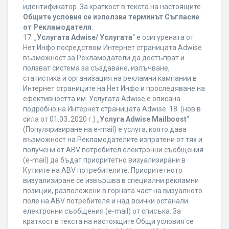
идентификатор. За краткост в текста на настоящите
Общите условия се използва терминът Съгласие
от Рекламодателя
.
17. „
Услугата Adwise/ Услугата
“ е осигурената от
Нет Инфо посредством Интернет страницата Adwise
възможност за Рекламодатели да достъпват и
ползват система за създаване, излъчване,
статистика и организация на рекламни кампании в
Интернет страниците на Нет Инфо и проследяване на
ефективността им. Услугата Adwise е описана
подробно на Интернет страницата Adwise. 18. (нов в
сила от 01.03..2020 г.) „
Услуга Adwise Mailboost
“
(Популяризиране на e-mail) е услуга, която дава
възможност на Рекламодателите изпратени от тях и
получени от ABV потребител електронни съобщения
(e-mail) да бъдат приоритетно визуализирани в
Кутиите на ABV потребителите. Приоритетното
визуализиране се извършва в специални рекламни
позиции, разположени в горната част на визуалното
поле на ABV потребителя и над всички останали
електронни съобщения (e-mail) от списъка. За
краткост в текста на настоящите Общи условия се