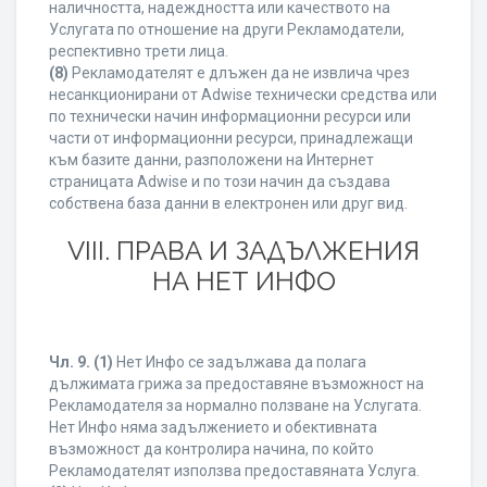
наличността, надеждността или качеството на
Услугата по отношение на други Рекламодатели,
респективно трети лица.
(8)
Рекламодателят е длъжен да не извлича чрез
несанкционирани от Adwise технически средства или
по технически начин информационни ресурси или
части от информационни ресурси, принадлежащи
към базите данни, разположени на Интернет
страницата Adwise и по този начин да създава
собствена база данни в електронен или друг вид.
VIII. ПРАВА И ЗАДЪЛЖЕНИЯ
НА НЕТ ИНФО
Чл. 9.
(1)
Нет Инфо се задължава да полага
дължимата грижа за предоставяне възможност на
Рекламодателя за нормално ползване на Услугата.
Нет Инфо няма задължението и обективната
възможност да контролира начина, по който
Рекламодателят използва предоставяната Услуга.