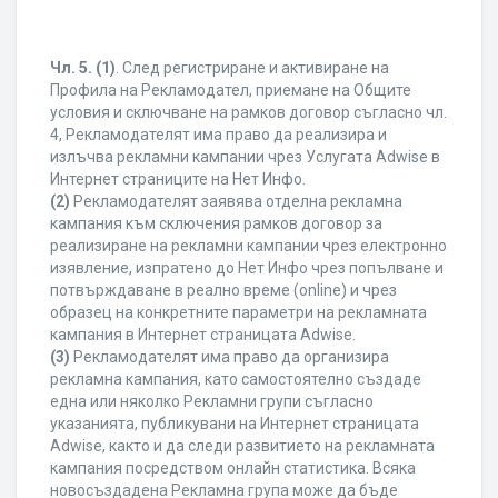
Чл. 5.
(1)
. След регистриране и активиране на
Профила на Рекламодател, приемане на Общите
условия и сключване на рамков договор съгласно чл.
4, Рекламодателят има право да реализира и
излъчва рекламни кампании чрез Услугата Adwise в
Интернет страниците на Нет Инфо.
(2)
Рекламодателят заявява отделна рекламна
кампания към сключения рамков договор за
реализиране на рекламни кампании чрез електронно
изявление, изпратено до Нет Инфо чрез попълване и
потвърждаване в реално време (online) и чрез
образец на конкретните параметри на рекламната
кампания в Интернет страницата Adwise.
(3)
Рекламодателят има право да организира
рекламна кампания, като самостоятелно създаде
една или няколко Рекламни групи съгласно
указанията, публикувани на Интернет страницата
Adwise, както и да следи развитието на рекламната
кампания посредством онлайн статистика. Всяка
новосъздадена Рекламна група може да бъде