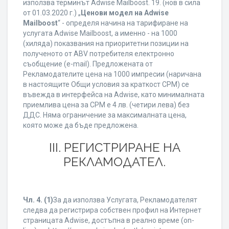
използва терминът Adwise Mailboost. 19. (нов в сила
от 01.03.2020 г.) „
Ценови модел на Adwise
Mailboost
“ - определя начина на тарифиране на
услугата Adwise Mailboost, а именно - на 1000
(хиляда) показвания на приоритетни позиции на
полученото от ABV потребителя електронно
съобщение (e-mail). Предложената от
Рекламодателите цена на 1000 импресии (наричана
в настоящите Общи условия за краткост CPM) се
въвежда в интерфейса на Adwise, като минималната
приемлива цена за CPM е 4 лв. (четири лева) без
ДДС. Няма ограничение за максималната цена,
която може да бъде предложена.
ІІІ. РЕГИСТРИРАНЕ НА
РЕКЛАМОДАТЕЛ.
Чл. 4.
(1)
За да използва Услугата, Рекламодателят
следва да регистрира собствен профил на Интернет
страницата Adwise, достъпна в реално време (on-