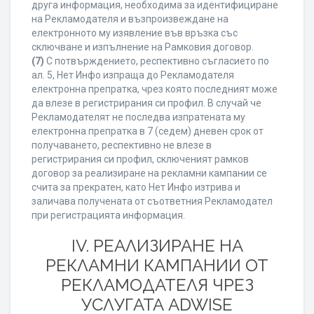
друга информация, необходима за идентифициране
на Рекламодателя и възпроизвеждане на
електронното му изявление във връзка със
сключване и изпълнение на Рамковия договор.
(7)
С потвърждението, респективно съгласието по
ал. 5, Нет Инфо изпраща до Рекламодателя
електронна препратка, чрез която последният може
да влезе в регистрирания си профил. В случай че
Рекламодателят не последва изпратената му
електронна препратка в 7 (седем) дневен срок от
получаването, респективно не влезе в
регистрирания си профил, сключеният рамков
договор за реализиране на рекламни кампании се
счита за прекратен, като Нет Инфо изтрива и
заличава получената от съответния Рекламодател
при регистрацията информация.
IV. РЕАЛИЗИРАНЕ НА
РЕКЛАМНИ КАМПАНИИ ОТ
РЕКЛАМОДАТЕЛЯ ЧРЕЗ
УСЛУГАТА ADWISE