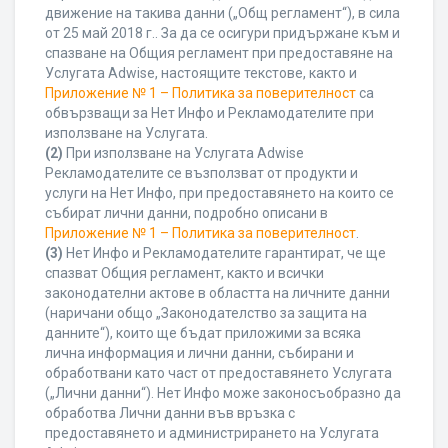
движение на такива данни („Общ регламент“), в сила
от 25 май 2018 г.. За да се осигури придържане към и
спазване на Общия регламент при предоставяне на
Услугата Adwise, настоящите текстове, както и
Приложение № 1 – Политика за поверителност
са
обвързващи за Нет Инфо и Рекламодателите при
използване на Услугата.
(2)
При използване на Услугата Adwise
Рекламодателите се възползват от продукти и
услуги на Нет Инфо, при предоставянето на които се
събират лични данни, подробно описани в
Приложение № 1 – Политика за поверителност
.
(3)
Нет Инфо и Рекламодателите гарантират, че ще
спазват Общия регламент, както и всички
законодателни актове в областта на личните данни
(наричани общо „Законодателство за защита на
данните“), които ще бъдат приложими за всяка
лична информация и лични данни, събирани и
обработвани като част от предоставянето Услугата
(„Лични данни“). Нет Инфо може законосъобразно да
обработва Лични данни във връзка с
предоставянето и администрирането на Услугата