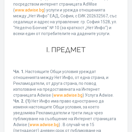
посредством интернет страницата AdWise
(
www.adwise.bg
) услуги и урежда отношенията
между „Нет Инфо“ ЕАД, София, с ЕИК 202632567, със
седалище и адрес на управление: гр. София 1528, ул.
"Неделчо Бончев" № 10 (за краткост „Нет Инфо“) и
всеки един от потребителите на дадените услуги.
І. ПРЕДМЕТ
Чл. 1.
Настоящите Общи условия уреждат
отношенията между Нет Инфо, от една страна, и
Рекламодатели, от друга страна, по повод
използване на предоставяната на Интернет
страницата Adwise (
www.adwise.bg
) Услуга Adwise.
Чл. 2.
(1)
Нет Инфо има право едностранно да
изменя настоящите Общи условия, за което
уведомява Рекламодатели и трети лица чрез
публикуване на съобщение на Интернет страницата
Adwise (
www.adwise.bg
) . В случай че в 15
(петнадесет) дневен срок от публикуване на