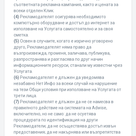
съответната рекламна кампания, както и цената за
всеки отделен Клик.
(4)
Рекламодателят осигурява необходимото
компютърно оборудване и достъп до интернет за
използване на Услугата самостоятелно и за своя
сметка.
(5)
Освен в случаите, когато е изрично уговорено
друго, Рекламодателят няма право да
възпроизвежда, променя, заличава, публикува,
разпространява и разгласява по друг начин
информационните ресурси, станали му известни чрез
Услугата.
(6)
Рекламодателят е длъжен да уведомява
незабавно Нет Инфо за всеки случай на нарушение
на тези Общи условия при използване на Услугата от
трети лица.
(7)
Рекламодателят е длъжен да не се намесва в
правилното действие на системата на Adwise,
включително, но не само: да не осуетява
процедурата по идентификация на други
Рекламодатели; да не осъществява достъп извън
предоставения; да не накърнява или възпрепятства