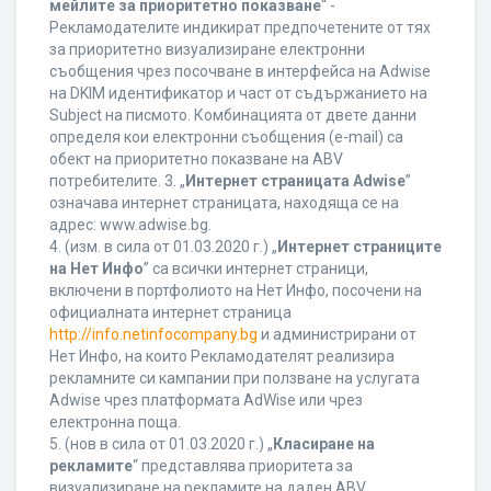
мейлите за приоритетно показване
“ -
Рекламодателите индикират предпочетените от тях
за приоритетно визуализиране електронни
съобщения чрез посочване в интерфейса на Adwise
на DKIM идентификатор и част от съдържанието на
Subject на писмото. Комбинацията от двете данни
определя кои електронни съобщения (e-mail) са
обект на приоритетно показване на ABV
потребителите. 3. „
Интернет страницата Adwise
”
означава интернет страницата, находяща се на
адрес: www.adwise.bg.
4. (изм. в сила от 01.03.2020 г.) „
Интернет страниците
на Нет Инфо
” са всички интернет страници,
включени в портфолиото на Нет Инфо, посочени на
официалната интернет страница
http://info.netinfocompany.bg
и администрирани от
Нет Инфо, на които Рекламодателят реализира
рекламните си кампании при ползване на услугата
Adwise чрез платформата AdWise или чрез
електронна поща.
5. (нов в сила от 01.03.2020 г.) „
Класиране на
рекламите
“ представлява приоритета за
визуализиране на рекламите на даден ABV