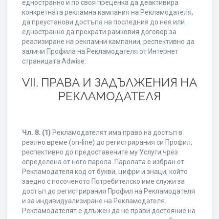
едностранно и по своя преценка да деактивира
конкретната рекламна кампания на Рекламодателя,
да преустанови достъпа на последния до нея или
едностранно да прекрати рамковия договор за
реализиране на рекламни кампании, респективно да
заличи Профила на Рекламодателя от Интернет
страницата Adwise.
VII. ПРАВА И ЗАДЪЛЖЕНИЯ НА
РЕКЛАМОДАТЕЛЯ
Чл. 8.
(1)
Рекламодателят има право на достъп в
реално време (on-line) до регистрирания си Профил,
респективно до предоставените му Услуги чрез
определена от него парола. Паролата е избран от
Рекламодателя код от букви, цифри и знаци, който
заедно с посоченото Потребителско име служи за
достъп до регистрирания Профил на Рекламодателя
и за индивидуализиране на Рекламодателя.
Рекламодателят е длъжен да не прави достояние на