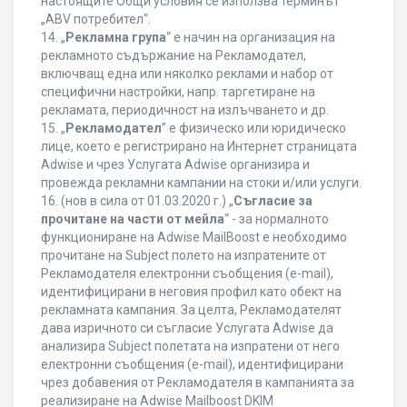
настоящите Общи условия се използва терминът
„ABV потребител“.
14. „
Рекламна група
“ е начин на организация на
рекламното съдържание на Рекламодател,
включващ една или няколко реклами и набор от
специфични настройки, напр. таргетиране на
рекламата, периодичност на излъчването и др.
15. „
Рекламодател
” е физическо или юридическо
лице, което е регистрирано на Интернет страницата
Adwise и чрез Услугата Adwise организира и
провежда рекламни кампании на стоки и/или услуги.
16. (нов в сила от 01.03.2020 г.) „
Съгласие за
прочитане на части от мейла
“ - за нормалното
функциониране на Adwise MailBoost е необходимо
прочитане на Subject полето на изпратените от
Рекламодателя електронни съобщения (e-mail),
идентифицирани в неговия профил като обект на
рекламната кампания. За целта, Рекламодателят
дава изричното си съгласие Услугата Adwise да
анализира Subject полетата на изпратени от него
електронни съобщения (e-mail), идентифицирани
чрез добавения от Рекламодателя в кампанията за
реализиране на Adwise Mailboost DKIM