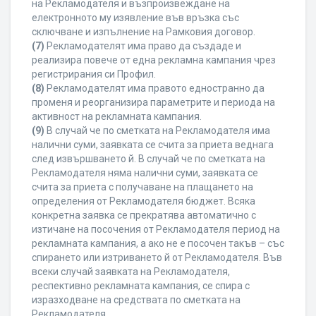
на Рекламодателя и възпроизвеждане на
електронното му изявление във връзка със
сключване и изпълнение на Рамковия договор.
(7)
Рекламодателят има право да създаде и
реализира повече от една рекламна кампания чрез
регистрирания си Профил.
(8)
Рекламодателят има правото едностранно да
променя и реорганизира параметрите и периода на
активност на рекламната кампания.
(9)
В случай че по сметката на Рекламодателя има
налични суми, заявката се счита за приета веднага
след извършването й. В случай че по сметката на
Рекламодателя няма налични суми, заявката се
счита за приета с получаване на плащането на
определения от Рекламодателя бюджет. Всяка
конкретна заявка се прекратява автоматично с
изтичане на посочения от Рекламодателя период на
рекламната кампания, а ако не е посочен такъв – със
спирането или изтриването й от Рекламодателя. Във
всеки случай заявката на Рекламодателя,
респективно рекламната кампания, се спира с
изразходване на средствата по сметката на
Рекламодателя.