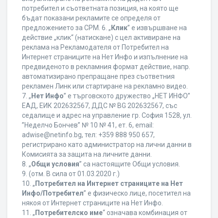
потребител и съответната позиция, на която ще
бъдат показани рекламите се определя от
предложението за CPM. 6. „
Клик
” е извършване на
действие „клик“ (натискане) с цел активиране на
реклама на Рекламодателя от Потребител на
Интернет страниците на Нет Инфо и изпълнение на
предвиденото в рекламния формат действие, напр.
автоматизирано препращане през съответния
рекламен Линк или стартиране на рекламно видео.
7. „
Нет Инфо
” е търговското дружество „НЕТ ИНФО”
ЕАД, ЕИК 202632567, ДДС № BG 202632567, със
седалище и адрес на управление гр. София 1528, ул.
”Неделчо Бончев” № 10 № 41, ет. 6, еmail:
adwise@netinfo.bg, тел: +359 888 950 657,
регистрирано като администратор на лични данни в
Комисията за защита на личните данни.
8. „
Общи условия
” са настоящите Общи условия.
9. (отм. В сила от 01.03.2020 г.)
10. „
Потребител на Интернет страниците на Нет
Инфо/Потребител
” е физическо лице, посетител на
някоя от Интернет страниците на Нет Инфо.
11. „
Потребителско име
“ означава комбинация от