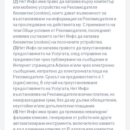
(2)
Нет Инфо има право да запазва върху компютър
или мобилно устройство на Рекламодателя
бисквитки (cookies), които дават възможност за
възстановяване на информация за Рекламодателя и
за проследяване на действията му. С приемането на
тези Общи условия от Рекламодателя, последният
изявява съгласието си Нет Инфо да запазва
бисквитки (cookies) на посочените устройства.
(3)
Нет Инфо си запазва правото да преустановява
предоставянето на Услугата, след отправяне на
предизвестие чрез публикуване на съобщение в
Интернет страницата Adwise и/или чрез електронно
съобщение, изпратено до електронната поща на
Рекламодателя. Срокът на предизвестието е 1
(един) месец. В случай на преустановяване
предоставянето на Услугата, Нет Инфо
възстановява на Рекламодателя всички платени, но
неизразходвани суми, без да му дължи обезщетения,
неустойки и/или допълнителни плащания.
(4)
Нет Инфо има право да премахва невалидни/
фалшиви кликове, генерирани от роботи или други
автоматизирани инструменти, включително каквито
и да е единични кликове от IP адреси или компютри,