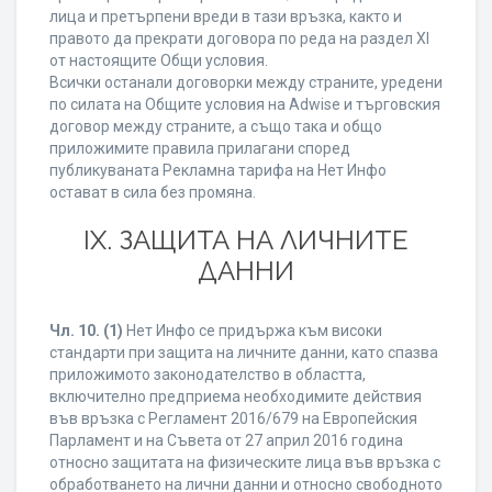
лица и претърпени вреди в тази връзка, както и
правото да прекрати договора по реда на раздел XI
от настоящите Общи условия.
Всички останали договорки между страните, уредени
по силата на Общите условия на Adwise и търговския
договор между страните, а също така и общо
приложимите правила прилагани според
публикуваната Рекламна тарифа на Нет Инфо
остават в сила без промяна.
IХ. ЗАЩИТА НА ЛИЧНИТЕ
ДАННИ
Чл. 10.
(1)
Нет Инфо се придържа към високи
стандарти при защита на личните данни, като спазва
приложимото законодателство в областта,
включително предприема необходимите действия
във връзка с Регламент 2016/679 на Европейския
Парламент и на Съвета от 27 април 2016 година
относно защитата на физическите лица във връзка с
обработването на лични данни и относно свободното