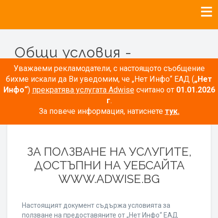
Общи условия -
Рекламодатели
Уважаеми рекламодатели, с настоящото съобщение
бихме искали да Ви уведомим, че „Нет Инфо“ ЕАД (
„Нет
Инфо“
)
прекратява услугата Adwise
считано от
01.01.2026
г
.
За повече информация, натиснете
тук.
ОБЩИ УСЛОВИЯ
ЗА ПОЛЗВАНЕ НА УСЛУГИТЕ,
ДОСТЪПНИ НА УЕБСАЙТА
WWW.ADWISE.BG
Настоящият документ съдържа условията за
ползване на предоставяните от „Нет Инфо“ ЕАД