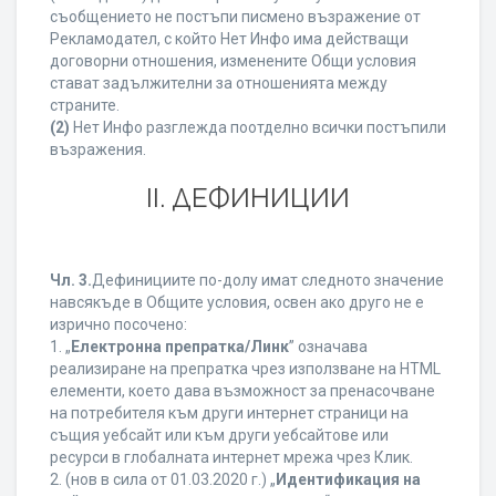
съобщението не постъпи писмено възражение от
Рекламодател, с който Нет Инфо има действащи
договорни отношения, изменените Общи условия
стават задължителни за отношенията между
страните.
(2)
Нет Инфо разглежда поотделно всички постъпили
възражения.
ІІ. ДЕФИНИЦИИ
Чл. 3.
Дефинициите по-долу имат следното значение
навсякъде в Общите условия, освен ако друго не е
изрично посочено:
1. „
Електронна препратка/Линк
” означава
реализиране на препратка чрез използване на HTML
елементи, което дава възможност за пренасочване
на потребителя към други интернет страници на
същия уебсайт или към други уебсайтове или
ресурси в глобалната интернет мрежа чрез Клик.
2. (нов в сила от 01.03.2020 г.) „
Идентификация на