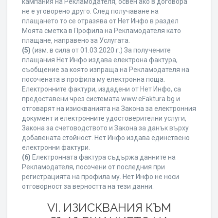
кампания на Рекламодателя, освен ако в договора
не е уговорено друго. След получаване на
плащането то се отразява от Нет Инфо в раздел
Моята сметка в Профила на Рекламодателя като
плащане, направено за Услугата.
(5)
(изм. в сила от 01.03.2020 г.) За получените
плащания Нет Инфо издава електрона фактура,
съобщение за която изпраща на Рекламодателя на
посочената в профила му електронна поща.
Електронните фактури, издадени от Нет Инфо, са
предоставени чрез системата www.eFaktura.bg и
отговарят на изискванията на Закона за електронния
документ и електронните удостоверителни услуги,
Закона за счетоводството и Закона за данък върху
добавената стойност. Нет Инфо издава единствено
електронни фактури.
(6)
Електронната фактура съдържа данните на
Рекламодателя, посочени от последния при
регистрацията на профила му. Нет Инфо не носи
отговорност за верността на тези данни.
VI. ИЗИСКВАНИЯ КЪМ