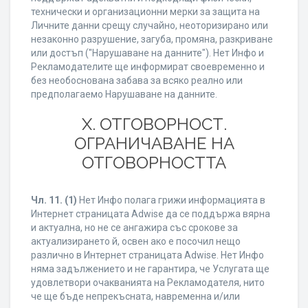
технически и организационни мерки за защита на
Личните данни срещу случайно, неоторизирано или
незаконно разрушение, загуба, промяна, разкриване
или достъп ("Нарушаване на данните"). Нет Инфо и
Рекламодателите ще информират своевременно и
без необоснована забава за всяко реално или
предполагаемо Нарушаване на данните.
X. ОТГОВОРНОСТ.
ОГРАНИЧАВАНЕ НА
ОТГОВОРНОСТТА
Чл. 11.
(1)
Нет Инфо полага грижи информацията в
Интернет страницата Adwise да се поддържа вярна
и актуална, но не се ангажира със срокове за
актуализирането й, освен ако е посочил нещо
различно в Интернет страницата Adwise. Нет Инфо
няма задължението и не гарантира, че Услугата ще
удовлетвори очакванията на Рекламодателя, нито
че ще бъде непрекъсната, навременна и/или