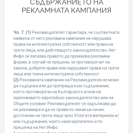
СЪДЪРЖАНИЕТО НА
РЕКЛАМНАТА КАМПАНИЯ
Чл. 7.
(1)
Рекламодателят гарантира, че съответната
заявена от него рекламна кампания не нарушава
права на интелектуална собственост или права на
трети лица, или действащото законодателство. Нет
Инфо си запазва правото да премахва рекламни
форми, в случай че прецени, че противоречат на
закона, добрите нрави или нарушават права на трети
лица или тяхна интелектуална собственост.
(2)
Рекламната кампания на Рекламодателя не може
да съдържа или да препраща към съдържание,
което противоречи на българското и/или на
приложимото европейско законодателство или на
Общите условия. Рекламодателят се задължава да
не рекламира и да не прави по никакъв начин
достояние на трети лица чрез Услугата материали и/
или съдържание, които неизчерпателно и по
преценка на Нет Инфо: