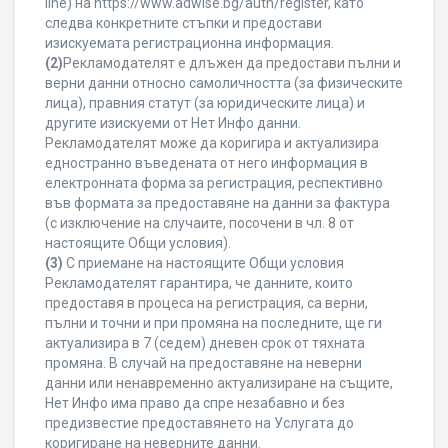
line) на https://www.adwise.bg/auth/register, като
следва конкретните стъпки и предостави
изискуемата регистрационна информация.
(2)
Рекламодателят е длъжен да предостави пълни и
верни данни относно самоличността (за физическите
лица), правния статут (за юридическите лица) и
другите изискуеми от Нет Инфо данни.
Рекламодателят може да коригира и актуализира
едностранно въведената от него информация в
електронната форма за регистрация, респективно
във формата за предоставяне на данни за фактура
(с изключение на случаите, посочени в чл. 8 от
настоящите Общи условия).
(3)
С приемане на настоящите Общи условия
Рекламодателят гарантира, че данните, които
предоставя в процеса на регистрация, са верни,
пълни и точни и при промяна на последните, ще ги
актуализира в 7 (седем) дневен срок от тяхната
промяна. В случай на предоставяне на неверни
данни или ненавременно актуализиране на същите,
Нет Инфо има право да спре незабавно и без
предизвестие предоставянето на Услугата до
коригиране на неверните данни.