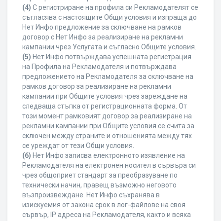
(4)
С регистриране на профила си Рекламодателят се
съгласява с настоящите Общи условия и изпраща до
Нет Инфо предложение за сключване на рамков
договор с Нет Инфо за реализиране на рекламни
кампании чрез Услугата и съгласно Общите условия.
(5)
Нет Инфо потвърждава успешната регистрация
на Профила на Рекламодателя и потвърждава
предложението на Рекламодателя за сключване на
рамков договор за реализиране на рекламни
кампании при Общите условия чрез зареждане на
следваща стъпка от регистрационната форма. От
този момент рамковият договор за реализиране на
рекламни кампании при Общите условия се счита за
сключен между страните и отношенията между тях
се уреждат от тези Общи условия.
(6)
Нет Инфо записва електронното изявление на
Рекламодателя на електронен носител в сървъра си
чрез общоприет стандарт за преобразуване по
технически начин, правещ възможно неговото
възпроизвеждане. Нет Инфо съхранява в
изискуемия от закона срок в лог-файлове на своя
сървър, IP адреса на Рекламодателя, както и всяка