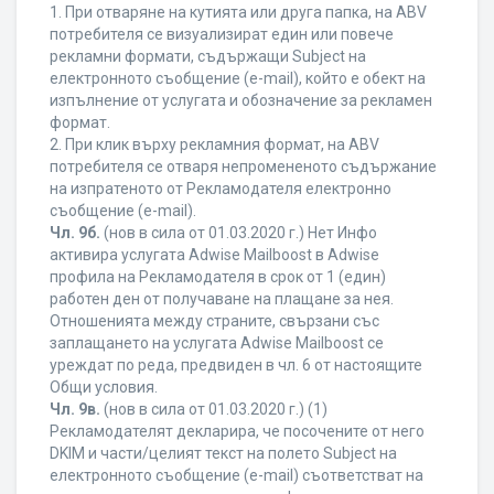
1. При отваряне на кутията или друга папка, на ABV
потребителя се визуализират един или повече
рекламни формати, съдържащи Subject на
електронното съобщение (e-mail), който е обект на
изпълнение от услугата и обозначение за рекламен
формат.
2. При клик върху рекламния формат, на ABV
потребителя се отваря непромененото съдържание
на изпратеното от Рекламодателя електронно
съобщение (e-mail).
Чл. 9б.
(нов в сила от 01.03.2020 г.) Нет Инфо
активира услугата Adwise Mailboost в Adwise
профила на Рекламодателя в срок от 1 (един)
работен ден от получаване на плащане за нея.
Отношенията между страните, свързани със
заплащането на услугата Adwise Mailboost се
уреждат по реда, предвиден в чл. 6 от настоящите
Общи условия.
Чл. 9в.
(нов в сила от 01.03.2020 г.) (1)
Рекламодателят декларира, че посочените от него
DKIM и части/целият текст на полето Subject на
електронното съобщение (e-mail) съответстват на