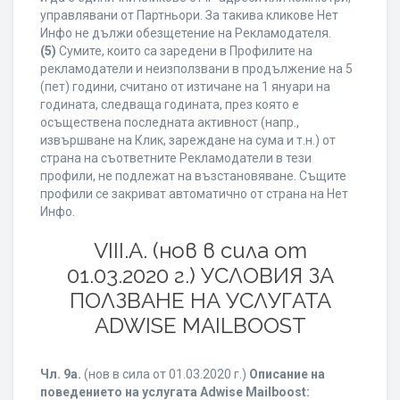
управлявани от Партньори. За такива кликове Нет
Инфо не дължи обезщетение на Рекламодателя.
(5)
Сумите, които са заредени в Профилите на
рекламодатели и неизползвани в продължение на 5
(пет) години, считано от изтичане на 1 януари на
годината, следваща годината, през която е
осъществена последната активност (напр.,
извършване на Клик, зареждане на сума и т.н.) от
страна на съответните Рекламодатели в тези
профили, не подлежат на възстановяване. Същите
профили се закриват автоматично от страна на Нет
Инфо.
VIII.A. (нов в сила от
01.03.2020 г.) УСЛОВИЯ ЗА
ПОЛЗВАНЕ НА УСЛУГАТА
ADWISE MAILBOOST
Чл. 9а.
(нов в сила от 01.03.2020 г.)
Описание на
поведението на услугата Adwise Mailboost: