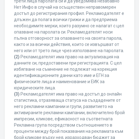
трети лица паролата си и да уведомява незабавно
Нет Инфо в случай на осъществен неправомерен
достъп до регистрирания профил. Рекламодателят е
длъжен да полага всички грижи и да предприема
необходимите мерки, които разумно се налагат с цел
опазване на паролата си. Рекламодателят носи
пълна отговорност за опазването на своята парола,
както и за всички действия, които се извършват от
него или от трето лице чрез използване на паролата.
(2)
Рекламодателят има право на актуализация на
данните си, предоставени при регистрацията. С цел
избягване на съмнение не подлежат на корекция
идентификационните данни като име и ЕГН за
физическите лица и наименование и ЕИК за
юридическите лица.
(3)
Рекламодателят има право на достъп до онлайн
статистика, отразяваща статуса на създадените от
него рекламни кампании и групи, развитието на
активираните рекламни кампании, включително брой
импресии, кликове, ефикасност на съответната
Рекламна група посредством съотношението в
проценти между брой показвания на рекламата към
брой кликове върху нея, изразходван бюджет за