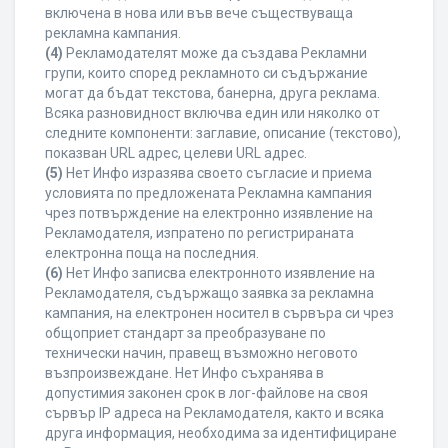
включена в нова или във вече съществуваща
рекламна кампания.
(4)
Рекламодателят може да създава Рекламни
групи, които според рекламното си съдържание
могат да бъдат текстова, банерна, друга реклама.
Всяка разновидност включва един или няколко от
следните компоненти: заглавие, описание (текстово),
показван URL адрес, целеви URL адрес.
(5)
Нет Инфо изразява своето съгласие и приема
условията по предложената Рекламна кампания
чрез потвърждение на електронно изявление на
Рекламодателя, изпратено по регистрираната
електронна поща на последния.
(6)
Нет Инфо записва електронното изявление на
Рекламодателя, съдържащо заявка за рекламна
кампания, на електронен носител в сървъра си чрез
общоприет стандарт за преобразуване по
технически начин, правещ възможно неговото
възпроизвеждане. Нет Инфо съхранява в
допустимия законен срок в лог-файлове на своя
сървър IP адреса на Рекламодателя, както и всяка
друга информация, необходима за идентифициране