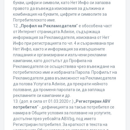
букви, цифри и символи, като Нет Инфо си запазва
правото да въвежда изисквания за дължина и
комбинация на буквите, цифрите и символите за
Потребителското име.
12. „
Профил на Рекламодателя
” е обособена част
от Интернет страницата Adwise, съдържаща
информация за Рекламодателя, изисквана от Нет
Инфо при регистрацията по чл. 4 и съхранявана при
Нет Инфо, както и информация за извършените
плащания и организирани и излъчени рекламни
кампании, като достъпът до Профила на
Рекламодателя се осъществява чрез въвеждане на
потребителско име и избраната Парола. Профилът на
Рекламодателя дава възможност на Рекламодателя
да ползва Услугата Adwise, да прекрати нейното
ползване, да променя паролата си, да заплаща
рекламните си кампании и др.
13. (доп. в сила от 01.03.2020 г.) „
Регистриран ABV
потребител
“ - дефиницията за такъв потребител се
намира в Общите условия за ползване на услугите,
достъпни през уебсайта ABV.bg, под името
Регистриран потребител. За краткост в текста на