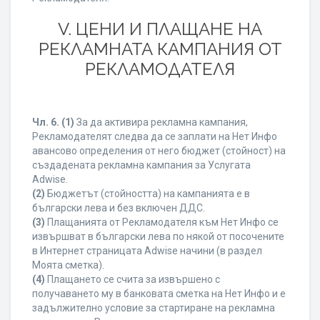
V. ЦЕНИ И ПЛАЩАНЕ НА
РЕКЛАМНАТА КАМПАНИЯ ОТ
РЕКЛАМОДАТЕЛЯ
Чл. 6.
(1)
За да активира рекламна кампания,
Рекламодателят следва да се заплати на Нет Инфо
авансово определения от него бюджет (стойност) на
създадената рекламна кампания за Услугата
Adwise.
(2)
Бюджетът (стойността) на кампанията е в
български лева и без включен ДДС.
(3)
Плащанията от Рекламодателя към Нет Инфо се
извършват в български лева по някой от посочените
в Интернет страницата Adwise начини (в раздел
Моята сметка).
(4)
Плащането се счита за извършено с
получаването му в банковата сметка на Нет Инфо и е
задължително условие за стартиране на рекламна