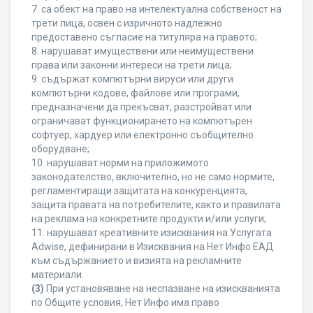
7. са обект на право на интелектуална собственост на
трети лица, освен с изричното надлежно
предоставено съгласие на титуляра на правото;
8. нарушават имуществени или неимуществени
права или законни интереси на трети лица;
9. съдържат компютърни вируси или други
компютърни кодове, файлове или програми,
предназначени да прекъсват, разстройват или
ограничават функционирането на компютърен
софтуер, хардуер или електронно съобщително
оборудване;
10. нарушават норми на приложимото
законодателство, включително, но не само нормите,
регламентиращи защитата на конкуренцията,
защита правата на потребителите, както и правилата
на реклама на конкретните продукти и/или услуги;
11. нарушават креативните изисквания на Услугата
Adwise, дефинирани в Изисквания на Нет Инфо ЕАД
към съдържанието и визията на рекламните
материали.
(3)
При установяване на неспазване на изискванията
по Общите условия, Нет Инфо има право