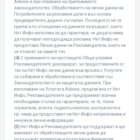
Adwise и при спазване на приложимото
законодателство. Обработването на лични данни на
Потребителите за рекламни цели е въз основа
предварително дадено съгласие. Последното не се
прилага по отношение на данните за възраст, които
Нет Инфо използва за да гарантира, че децата няма
да получават неподходяща реклама. Нет Инфо не
предоставя Лични данни на Рекламодатели, които не
се отнасят за самите тях.
(4)
С приемането на настоящите Общи условия
Рекламодателите декларират, че предоставените от
тях на Нет Инфо лични данни във връзка с Услугите
са събирани и обработвани в съответствие със
Законодателството за защита на данните. При
използване на Услугата Adwise, предлагана от Нет
Инфо, Рекламодателите ще предприемат всички
необходими стъпки за гарантиране, че те, техни
служители, агенти, подизпълнители, контрагенти и
пр. няма да предоставят на Нет Инфо неприложима и
ненужна лична информация.
(5)
Нет Инфо и Рекламодателите ще поддържат и ще
изискват от обработващите лични данни да
поддържат адекватни и подходящи физически,