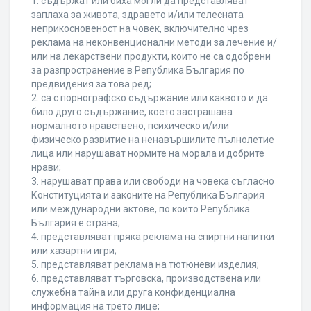
1. съдържат или биха могли да представляват
заплаха за живота, здравето и/или телесната
неприкосновеност на човек, включително чрез
реклама на неконвенционални методи за лечение и/
или на лекарствени продукти, които не са одобрени
за разпространение в Република България по
предвидения за това ред;
2. са с порнографско съдържание или каквото и да
било друго съдържание, което застрашава
нормалното нравствено, психическо и/или
физическо развитие на ненавършилите пълнолетие
лица или нарушават нормите на морала и добрите
нрави;
3. нарушават права или свободи на човека съгласно
Конституцията и законите на Република България
или международни актове, по които Република
България е страна;
4. представляват пряка реклама на спиртни напитки
или хазартни игри;
5. представляват реклама на тютюневи изделия;
6. представляват търговска, производствена или
служебна тайна или друга конфиденциална
информация на трето лице;