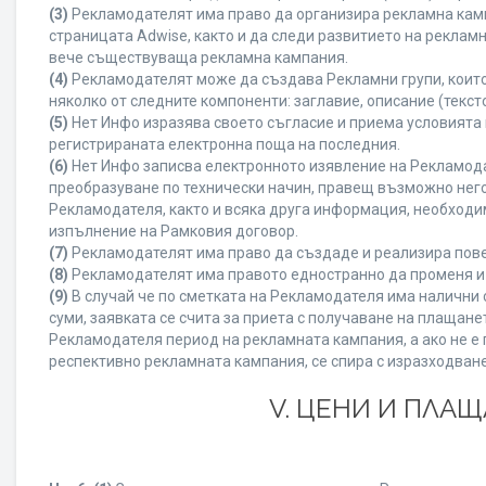
(3)
Рекламодателят има право да организира рекламна камп
страницата Adwise, както и да следи развитието на рекла
вече съществуваща рекламна кампания.
(4)
Рекламодателят може да създава Рекламни групи, които
няколко от следните компоненти: заглавие, описание (текст
(5)
Нет Инфо изразява своето съгласие и приема условията
регистрираната електронна поща на последния.
(6)
Нет Инфо записва електронното изявление на Рекламода
преобразуване по технически начин, правещ възможно него
Рекламодателя, както и всяка друга информация, необход
изпълнение на Рамковия договор.
(7)
Рекламодателят има право да създаде и реализира пове
(8)
Рекламодателят има правото едностранно да променя и 
(9)
В случай че по сметката на Рекламодателя има налични с
суми, заявката се счита за приета с получаване на плащан
Рекламодателя период на рекламната кампания, а ако не е 
респективно рекламната кампания, се спира с изразходване
V. ЦЕНИ И ПЛА