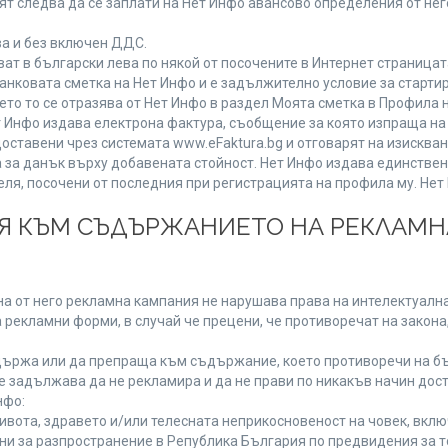
т следва да се заплати на Нет Инфо авансово определения от не
ва и без включен ДДС.
 в български лева по някой от посочените в Интернет страницата
анковата сметка на Нет Инфо и е задължително условие за старти
ето то се отразява от Нет Инфо в раздел Моята сметка в Профила 
 Нет Инфо издава електрона фактура, съобщение за която изпраща 
доставени чрез системата www.eFaktura.bg и отговарят на изисква
а за данък върху добавената стойност. Нет Инфо издава единстве
, посочени от последния при регистрацията на профила му. Нет И
ИЯ КЪМ СЪДЪРЖАНИЕТО НА РЕКЛАМ
а от него рекламна кампания не нарушава права на интелектуална
 рекламни форми, в случай че прецени, че противоречат на закона
ържа или да препраща към съдържание, което противоречи на бъ
 задължава да не рекламира и да не прави по никакъв начин дост
нфо:
живота, здравето и/или телесната неприкосновеност на човек, вк
ени за разпространение в Република България по предвидения за т