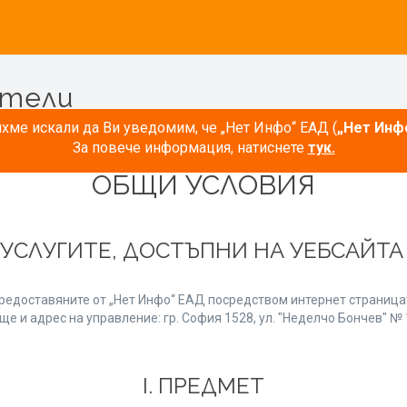
атели
ме искали да Ви уведомим, че „Нет Инфо“ ЕАД (
„Нет Инф
За повече информация, натиснете
тук.
ОБЩИ УСЛОВИЯ
 УСЛУГИТЕ, ДОСТЪПНИ НА УЕБСАЙТ
редоставяните от „Нет Инфо“ ЕАД посредством интернет страницат
е и адрес на управление: гр. София 1528, ул. "Неделчо Бончев" № 1
І. ПРЕДМЕТ