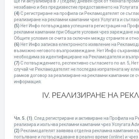
ще ги актуализира в 7 (седем) дневен срок от тяхната про
незабавно и без предизвестие предоставянето на Услугата 
(4)
С регистриране на профила си Рекламодателят се съгла
реализиране на рекламни кампании чрез Услугата и съглас
(5)
Нет Инфо потвърждава успешната регистрация на Профи
рекламни кампании при Общите условия чрез зареждане на
Общите условия се счита за сключен между страните и отн
(6)
Нет Инфо записва електронното изявление на Рекламода
възможно неговото възпроизвеждане. Нет Инфо съхранява в 
необходима за идентифициране на Рекламодателя и възпро
(7)
С потвърждението, респективно съгласието по ал. 5, Не
случай че Рекламодателят не последва изпратената му елек
рамков договор за реализиране на рекламни кампании се с
информация.
IV. РЕАЛИЗИРАНЕ НА РЕ
Чл. 5.
(1)
. След регистриране и активиране на Профила на 
реализира и излъчва рекламни кампании чрез Услугата Adwi
(2)
Рекламодателят заявява отделна рекламна кампания към
попълване и потвърждаване в реално време (online) и чрез