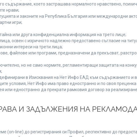
руго съдържание, което застрашава нормалното нравствено, психи
те нрави;
туцията и законите на Република България или международни акто
артни игри;
 тайна или друга конфиденциална информация на трето лице;
и лица, освен с изричното надлежно предоставено съгласие на титу
конни интереси на трети лица;
ове, файлове или програми, предназначени да прекъсват, разстр
;
ючително, но не само нормите, регламентиращи защитата на конкур
;
, дефинирани в Изисквания на Нет Инфо ЕАД към съдържанието и в
ите условия, Нет Инфо има право едностранно и по своя преценк
ея или едностранно да прекрати рамковия договор за реализиране
 ПРАВА И ЗАДЪЛЖЕНИЯ НА РЕКЛАМОД
е (on-line) до регистрирания си Профил, респективно до предоста