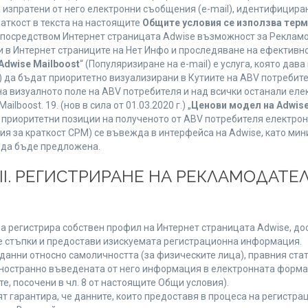
а изпратени от него електронни съобщения (e-mail), идентифицир
раткост в текста на настоящите
Общите условия се използва тер
о посредством Интернет страницата Adwise възможност за Рекламо
 в Интернет страниците на Нет Инфо и проследяване на ефективно
Adwise Mailboost
“ (Популяризиране на e-mail) е услуга, която да
) да бъдат приоритетно визуализирани в Кутиите на ABV потребит
 визуалното поле на ABV потребителя и над всички останали елект
boost. 19. (нов в сила от 01.03.2020 г.) „
Ценови модел на Adwise
 на приоритетни позиции на полученото от ABV потребителя електр
я за краткост CPM) се въвежда в интерфейса на Adwise, като мини
 да бъде предложена.
ІІІ. РЕГИСТРИРАНЕ НА РЕКЛАМОДАТЕЛ
а регистрира собствен профил на Интернет страницата Adwise, дост
ните стъпки и предостави изискуемата регистрационна информация.
анни относно самоличността (за физическите лица), правния стату
дностранно въведената от него информация в електронната форма 
е, посочени в чл. 8 от настоящите Общи условия).
арантира, че данните, които предоставя в процеса на регистраци