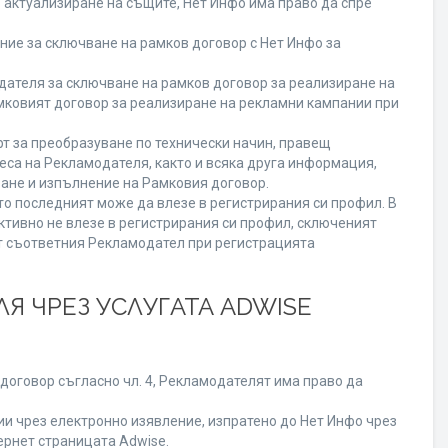
о актуализиране на същите, Нет Инфо има право да спре
ие за сключване на рамков договор с Нет Инфо за
теля за сключване на рамков договор за реализиране на
мковият договор за реализиране на рекламни кампании при
т за преобразуване по технически начин, правещ
еса на Рекламодателя, както и всяка друга информация,
ане и изпълнение на Рамковия договор.
то последният може да влезе в регистрирания си профил. В
ктивно не влезе в регистрирания си профил, сключеният
от съответния Рекламодател при регистрацията
Я ЧРЕЗ УСЛУГАТА ADWISE
договор съгласно чл. 4, Рекламодателят има право да
 чрез електронно изявление, изпратено до Нет Инфо чрез
ернет страницата Adwise.