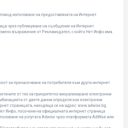
 повод използване на предоставяната на Интернет
ица чрез публикуване на съобщение на Интернет
писмено възражение от Рекламодател, с който Нет Инфо има
ност за пренасочване на потребителя към други интернет
четените от тях за приоритетно визуализиране електронни
омбинацията от двете данни определя кои електронни
ернет страницата, находяща се на адрес: www.adwise.bg.
 Нет Инфо, посочени на официалната интернет страница
ползване на услугата Adwise чрез платформата AdWise или