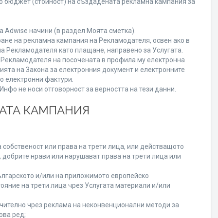
го бюджет (стойност) на създадената рекламна кампания за
 Adwise начини (в раздел Моята сметка).
ране на рекламна кампания на Рекламодателя, освен ако в
на Рекламодателя като плащане, направено за Услугата.
на Рекламодателя на посочената в профила му електронна
нията на Закона за електронния документ и електронните
но електронни фактури.
нфо не носи отговорност за верността на тези данни.
НАТА КАМПАНИЯ
 собственост или права на трети лица, или действащото
, добрите нрави или нарушават права на трети лица или
лгарското и/или на приложимото европейско
ояние на трети лица чрез Услугата материали и/или
лючително чрез реклама на неконвенционални методи за
ова ред;