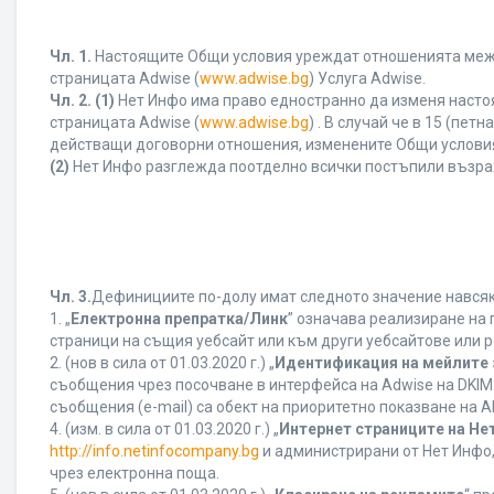
Чл. 1.
Настоящите Общи условия уреждат отношенията между 
страницата Adwise (
www.adwise.bg
) Услуга Adwise.
Чл. 2.
(1)
Нет Инфо има право едностранно да изменя насто
страницата Adwise (
www.adwise.bg
) . В случай че в 15 (п
действащи договорни отношения, изменените Общи условия
(2)
Нет Инфо разглежда поотделно всички постъпили възра
Чл. 3.
Дефинициите по-долу имат следното значение навсякъ
1. „
Електронна препратка/Линк
” означава реализиране на
страници на същия уебсайт или към други уебсайтове или р
2. (нов в сила от 01.03.2020 г.) „
Идентификация на мейлите 
съобщения чрез посочване в интерфейса на Adwise на DKIM
съобщения (e-mail) са обект на приоритетно показване на AB
4. (изм. в сила от 01.03.2020 г.) „
Интернет страниците на Не
http://info.netinfocompany.bg
и администрирани от Нет Инфо,
чрез електронна поща.