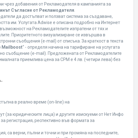
ани чрез добавения от Рекламодателя в кампанията за
минът Съгласие от Рекламодателя
.
датели да достъпват и ползват система за създаване,
стта им. Услугата Adwise е описана подробно на Интернет
ва възможност на Рекламодателите изпратени от тях и
елите. Приоритетното визуализиране се извършва в
ронни съобщения (e-mail) от списъка. За краткост в текста
 Mailboost
“ - определя начина на тарифиране на услугата
онно съобщение (e-mail). Предложената от Рекламодателите
малната приемлива цена за CPM е 4 лв. (четири лева) без
.
ъпна в реално време (on-line) на
т (за юридическите лица) и другите изискуеми от Нет Инфо
за регистрация, респективно във формата за
я, са верни, пълни и точни и при промяна на последните,