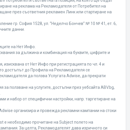
BV потребител и съответната позиция, на която ще бъдат
ивиране на реклама на Рекламодателя от Потребител на
ащане през съответния рекламен Линк или стартиране на
ние гр. София 1528, ул. ”Неделчо Бончев” № 10 № 41, ет. 6,
ичните данни.
иците на Нет Инфо.
исквания за дължина и комбинация на буквите, цифрите и
 изисквана от Нет Инфо при регистрацията по чл. 4 и
ато достъпът до Профила на Рекламодателя се
кламодателя да ползва Услугата Adwise, да прекрати
я за ползване на услугите, достъпни през уебсайта ABV.bg,
.
ми и набор от специфични настройки, напр. таргетиране на
а Adwise организира и провежда рекламни кампании на стоки
st е необходимо прочитане на Subject полето на
кампания. За целта, Рекламодателят дава изричното си