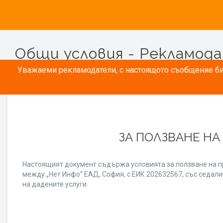
Общи условия - Рекламод
Уважаеми рекламодатели, с настоящото съобщение бих
ЗА ПОЛЗВАНЕ НА
Настоящият документ съдържа условията за ползване на п
между „Нет Инфо“ ЕАД, София, с ЕИК 202632567, със седалищ
на дадените услуги.