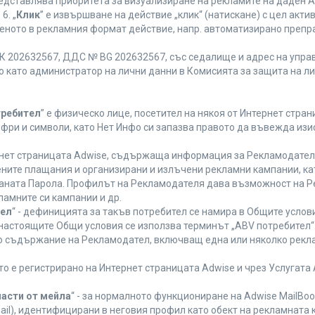
редставлява приоритета за визуализиране на рекламите на даден A
6. „
Клик
” е извършване на действие „клик“ (натискане) с цел акт
еното в рекламния формат действие, напр. автоматизирано препр
 202632567, ДДС № BG 202632567, със седалище и адрес на управле
ано като администратор на лични данни в Комисията за защита на л
требител
” е физическо лице, посетител на някоя от Интернет стран
ифри и символи, като Нет Инфо си запазва правото да въвежда из
ернет страницата Adwise, съдържаща информация за Рекламодателя,
ените плащания и организирани и излъчени рекламни кампании, к
аната Парола. Профилът на Рекламодателя дава възможност на Ре
ламните си кампании и др.
тел
“ - дефиницията за такъв потребител се намира в Общите услови
а настоящите Общи условия се използва терминът „ABV потребител“
то съдържание на Рекламодател, включващ една или няколко рекла
ето е регистрирано на Интернет страницата Adwise и чрез Услугат
части от мейла
“ - за нормалното функциониране на Adwise MailBoo
il), идентифицирани в неговия профил като обект на рекламната 