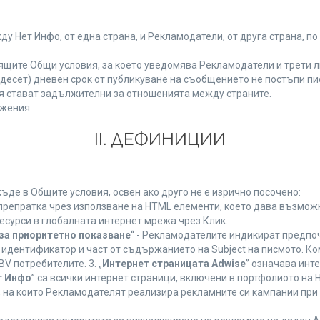
Нет Инфо, от една страна, и Рекламодатели, от друга страна, по
ящите Общи условия, за което уведомява Рекламодатели и трети л
етнадесет) дневен срок от публикуване на съобщението не постъпи 
 стават задължителни за отношенията между страните.
жения.
ІІ. ДЕФИНИЦИИ
де в Общите условия, освен ако друго не е изрично посочено:
 препратка чрез използване на HTML елементи, което дава възмож
есурси в глобалната интернет мрежа чрез Клик.
за приоритетно показване
“ - Рекламодателите индикират предпо
 идентификатор и част от съдържанието на Subject на писмото. К
V потребителите. 3. „
Интернет страницата Adwise
” означава инт
т Инфо
” са всички интернет страници, включени в портфолиото на
 на които Рекламодателят реализира рекламните си кампании при 