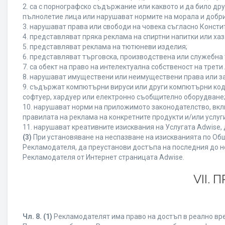
2. са с порнографско съдържание или каквото и да било д
пълнолетие лица или нарушават нормите на морала и добри
3. нарушават права или свободи на човека съгласно Консти
4. представляват пряка реклама на спиртни напитки или хаз
5. представляват реклама на тютюневи изделия;
6. представляват търговска, производствена или служебна
7. са обект на право на интелектуална собственост на трет
8. нарушават имуществени или неимуществени права или за
9. съдържат компютърни вируси или други компютърни код
софтуер, хардуер или електронно съобщително оборудване
10. нарушават норми на приложимото законодателство, вкл
правилата на реклама на конкретните продукти и/или услуги
11. нарушават креативните изисквания на Услугата Adwise
(3)
При установяване на неспазване на изискванията по Общ
Рекламодателя, да преустанови достъпа на последния до н
Рекламодателя от Интернет страницата Adwise.
VII.
Чл. 8.
(1)
Рекламодателят има право на достъп в реално врем