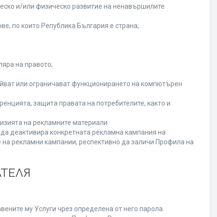
ческо и/или физическо развитие на ненавършилите
ве, по които Република България е страна;
ляра на правото;
ойват или ограничават функционирането на компютърен
енцията, защита правата на потребителите, както и
изията на рекламните материали.
а да деактивира конкретната рекламна кампания на
 на рекламни кампании, респективно да заличи Профила на
АТЕЛЯ
вените му Услуги чрез определена от него парола.