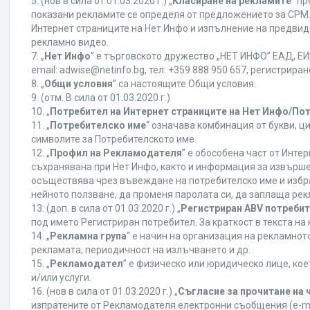
5. (нов в сила от 01.03.2020 г.) „
Класиране на рекламите
“ п
показани рекламите се определя от предложението за CPM. 
Интернет страниците на Нет Инфо и изпълнение на предвид
рекламно видео.
7. „
Нет Инфо
” е търговското дружество „НЕТ ИНФО” ЕАД, ЕИК
еmail: adwise@netinfo.bg, тел: +359 888 950 657, регистрир
8. „
Общи условия
” са настоящите Общи условия.
9. (отм. В сила от 01.03.2020 г.)
10. „
Потребител на Интернет страниците на Нет Инфо/По
11. „
Потребителско име
“ означава комбинация от букви, ц
символите за Потребителското име.
12. „
Профил на Рекламодателя
” е обособена част от Инт
съхранявана при Нет Инфо, както и информация за извърш
осъществява чрез въвеждане на потребителско име и избр
нейното ползване, да променя паролата си, да заплаща рек
13. (доп. в сила от 01.03.2020 г.) „
Регистриран ABV потреби
под името Регистриран потребител. За краткост в текста н
14. „
Рекламна група
“ е начин на организация на рекламно
рекламата, периодичност на излъчването и др.
15. „
Рекламодател
” е физическо или юридическо лице, ко
и/или услуги.
16. (нов в сила от 01.03.2020 г.) „
Съгласие за прочитане на 
изпратените от Рекламодателя електронни съобщения (e-ma