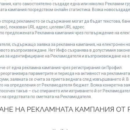
ания, като самостоятелно създаде една или няколко Рекламни гру
мната кампания посредством онлайн статистика. Всяка новосъздад
 според рекламното си съдържание могат да бъдат текстова, бане
ово), показван URL адрес, целеви URL адрес.
 по предложената Рекламна кампания чрез потвърждение на елект
теля, съдържащо заявка за рекламна кампания, на електронен но
вото възпроизвеждане. Нет Инфо съхранява в допустимия законен 
има за идентифициране на Рекламодателя и възпроизвеждане на е
че от една рекламна кампания чрез регистрирания си Профил.
реорганизира параметрите и периода на активност на рекламната
уми, заявката се счита за приета веднага след извършването й. 
ето на определения от Рекламодателя бюджет. Всяка конкретна зая
посочен такъв – със спирането или изтриването й от Рекламодател
 на средствата по сметката на Рекламодателя.
ЩАНЕ НА РЕКЛАМНАТА КАМПАНИЯ ОТ