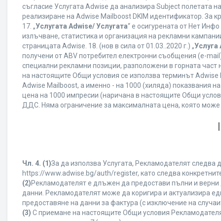
съгласие Услугата Adwise да анализира Subject полетата н
реализиране на Adwise Mailboost DKIM идентификатор. За к
17. „
Услугата Adwise/ Услугата
“ е осигурената от Нет Инф
излъчване, статистика и организация на рекламни кампании
страницата Adwise. 18. (нов в сила от 01.03..2020 г.) „
Услуга 
получени от ABV потребител електронни съобщения (e-mail
специални рекламни позиции, разположени в горната част на
на настоящите Общи условия се използва терминът Adwise Mail
Adwise Mailboost, а именно - на 1000 (хиляда) показвания
цена на 1000 импресии (наричана в настоящите Общи услови
ДДС. Няма ограничение за максималната цена, която може
Чл. 4.
(1)
За да използва Услугата, Рекламодателят следва д
https://www.adwise.bg/auth/register, като следва конкрет
(2)
Рекламодателят е длъжен да предостави пълни и верни д
данни. Рекламодателят може да коригира и актуализира е
предоставяне на данни за фактура (с изключение на случаит
(3)
С приемане на настоящите Общи условия Рекламодателят г