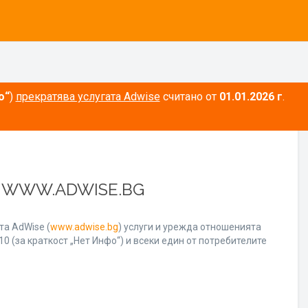
о“
)
прекратява услугата Adwise
считано от
01.01.2026 г
.
А WWW.ADWISE.BG
а AdWise (
www.adwise.bg
) услуги и урежда отношенията
0 (за краткост „Нет Инфо“) и всеки един от потребителите