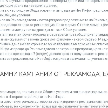
мяна. В случай на предоставяне на неверни данни или ненавременн
до коригиране на неверните данни.
сява с настоящите Общи условия и изпраща до Нет Инфо предложен
но Общите условия.
ла на Рекламодателя и потвърждава предложението на Рекламода
 следваща стъпка от регистрационната форма. От този момент ра
ошенията между тях се уреждат от тези Общи условия.
теля на електронен носител в сървъра си чрез общоприет стандар
изискуемия от закона срок в лог-файлове на своя сървър, IP адр
извеждане на електронното му изявление във връзка със сключв
т Инфо изпраща до Рекламодателя електронна препратка, чрез коя
тронна препратка в 7 (седем) дневен срок от получаването, респе
чита за прекратен, като Нет Инфо изтрива и заличава получената 
КЛАМНИ КАМПАНИИ ОТ РЕКЛАМОДАТЕЛ
Рекламодател, приемане на Общите условия и сключване на рамков 
se в Интернет страниците на Нет Инфо.
 сключения рамков договор за реализиране на рекламни кампании
 образец на конкретните параметри на рекламната кампания в Инт