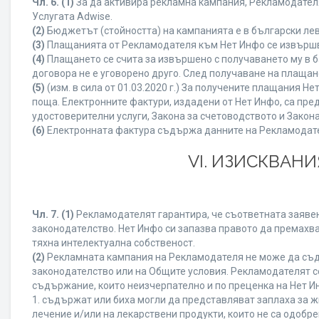
Чл. 6.
(1)
За да активира рекламна кампания, Рекламодателя
Услугата Adwise.
(2)
Бюджетът (стойността) на кампанията е в български ле
(3)
Плащанията от Рекламодателя към Нет Инфо се извършват
(4)
Плащането се счита за извършено с получаването му в б
договора не е уговорено друго. След получаване на плащан
(5)
(изм. в сила от 01.03.2020 г.) За получените плащания
поща. Електронните фактури, издадени от Нет Инфо, са пре
удостоверителни услуги, Закона за счетоводството и Закон
(6)
Електронната фактура съдържа данните на Рекламодателя
VI. ИЗИСКВАН
Чл. 7.
(1)
Рекламодателят гарантира, че съответната заявен
законодателство. Нет Инфо си запазва правото да премахва
тяхна интелектуална собственост.
(2)
Рекламната кампания на Рекламодателя не може да съд
законодателство или на Общите условия. Рекламодателят се
съдържание, които неизчерпателно и по преценка на Нет И
1. съдържат или биха могли да представляват заплаха за 
лечение и/или на лекарствени продукти, които не са одобр