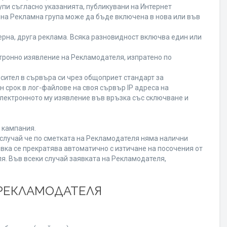
пи съгласно указанията, публикувани на Интернет
ена Рекламна група може да бъде включена в нова или във
рна, друга реклама. Всяка разновидност включва един или
ронно изявление на Рекламодателя, изпратено по
сител в сървъра си чрез общоприет стандарт за
срок в лог-файлове на своя сървър IP адреса на
лектронното му изявление във връзка със сключване и
 кампания.
В случай че по сметката на Рекламодателя няма налични
вка се прекратява автоматично с изтичане на посочения от
я. Във всеки случай заявката на Рекламодателя,
 РЕКЛАМОДАТЕЛЯ