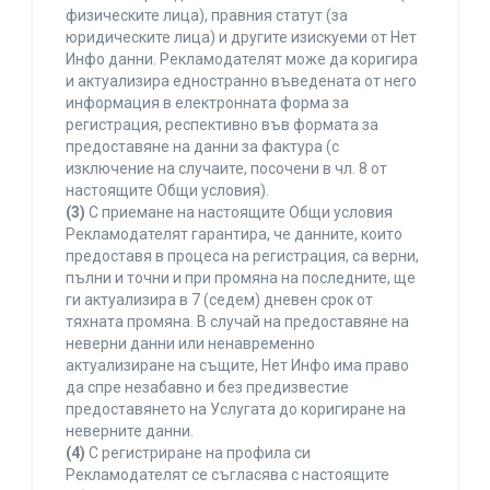
физическите лица), правния статут (за
юридическите лица) и другите изискуеми от Нет
Инфо данни. Рекламодателят може да коригира
и актуализира едностранно въведената от него
информация в електронната форма за
регистрация, респективно във формата за
предоставяне на данни за фактура (с
изключение на случаите, посочени в чл. 8 от
настоящите Общи условия).
(3)
С приемане на настоящите Общи условия
Рекламодателят гарантира, че данните, които
предоставя в процеса на регистрация, са верни,
пълни и точни и при промяна на последните, ще
ги актуализира в 7 (седем) дневен срок от
тяхната промяна. В случай на предоставяне на
неверни данни или ненавременно
актуализиране на същите, Нет Инфо има право
да спре незабавно и без предизвестие
предоставянето на Услугата до коригиране на
неверните данни.
(4)
С регистриране на профила си
Рекламодателят се съгласява с настоящите