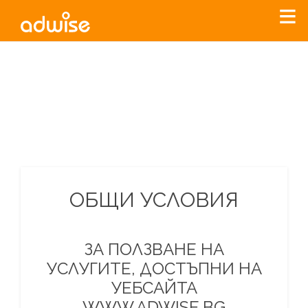
Уважаеми рекламодатели, с настоящото съобщение
бихме искали да Ви уведомим, че „Нет Инфо“ ЕАД (
„Нет
Инфо“
)
прекратява услугата Adwise
считано от
01.01.2026
г
.
За повече информация, натиснете
тук.
ОБЩИ УСЛОВИЯ
ЗА ПОЛЗВАНЕ НА
УСЛУГИТЕ, ДОСТЪПНИ НА
УЕБСАЙТА
WWW.ADWISE.BG