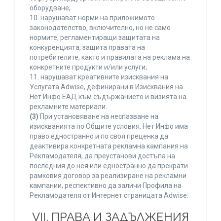
оборудване;
10. нарушават норми на приложимото
законодателство, включително, но не само
нормите, регламентиращи защитата на
конкуренцията, защита правата на
потребителите, както и правилата на реклама на
конкретните продукти и/или услуги;
11. нарушават креативните изисквания на
Услугата Adwise, дефинирани в Изисквания на
Нет Инфо ЕАД към съдържанието и визията на
рекламните материали.
(3)
При установяване на неспазване на
изискванията по Общите условия, Нет Инфо има
право едностранно и по своя преценка да
деактивира конкретната рекламна кампания на
Рекламодателя, да преустанови достъпа на
последния до нея или едностранно да прекрати
рамковия договор за реализиране на рекламни
кампании, респективно да заличи Профила на
Рекламодателя от Интернет страницата Adwise.
VII. ПРАВА И ЗАДЪЛЖЕНИЯ