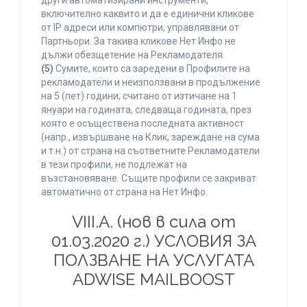
други автоматизирани инструменти,
включително каквито и да е единични кликове
от IP адреси или компютри, управлявани от
Партньори. За такива кликове Нет Инфо не
дължи обезщетение на Рекламодателя.
(5)
Сумите, които са заредени в Профилите на
рекламодатели и неизползвани в продължение
на 5 (пет) години, считано от изтичане на 1
януари на годината, следваща годината, през
която е осъществена последната активност
(напр., извършване на Клик, зареждане на сума
и т.н.) от страна на съответните Рекламодатели
в тези профили, не подлежат на
възстановяване. Същите профили се закриват
автоматично от страна на Нет Инфо.
VIII.A. (нов в сила от
01.03.2020 г.) УСЛОВИЯ ЗА
ПОЛЗВАНЕ НА УСЛУГАТА
ADWISE MAILBOOST