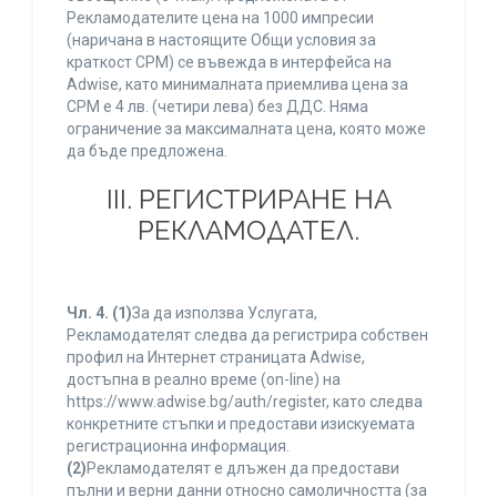
Рекламодателите цена на 1000 импресии
(наричана в настоящите Общи условия за
краткост CPM) се въвежда в интерфейса на
Adwise, като минималната приемлива цена за
CPM е 4 лв. (четири лева) без ДДС. Няма
ограничение за максималната цена, която може
да бъде предложена.
ІІІ. РЕГИСТРИРАНЕ НА
РЕКЛАМОДАТЕЛ.
Чл. 4.
(1)
За да използва Услугата,
Рекламодателят следва да регистрира собствен
профил на Интернет страницата Adwise,
достъпна в реално време (on-line) на
https://www.adwise.bg/auth/register, като следва
конкретните стъпки и предостави изискуемата
регистрационна информация.
(2)
Рекламодателят е длъжен да предостави
пълни и верни данни относно самоличността (за