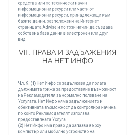
средства или по технически начин
информационни ресурси или части от
информационни ресурси, принадлежащи към
базите данни, разположени на Интернет
страницата Adwise и по този начин да създава
собствена база данни в електронен или друг
вид.
VIII. ПРАВА И ЗАДЪЛЖЕНИЯ
НА НЕТ ИНФО
Чл. 9.
(1)
Нет Инфо се задължава да полага
дължимата грижа за предоставяне възможност
на Рекламодателя за нормално ползване на
Услугата. Нет Инфо няма задължението и
обективната възможност да контролира начина,
по който Рекламодателят използва
предоставяната Услуга.
(2)
Нет Инфо има право да запазва върху
компютър или мобилно устройство на