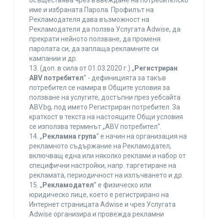
осъществява чрез въвеждане на потребителско
име и избраната Парола. Профилът на
Рекламодателя дава възможност на
Рекламодателя да ползва Услугата Adwise, да
прекрати нейното ползване, да променя
паролата си, да заплаща рекламните си
кампании и др.
13. (доп. в сила от 01.03.2020 г.) „
Регистриран
ABV потребител
“ - дефиницията за такъв
потребител се намира в Общите условия за
ползване на услугите, достъпни през уебсайта
ABV.bg, под името Регистриран потребител. За
краткост в текста на настоящите Общи условия
се използва терминът „ABV потребител“.
14. „
Рекламна група
“ е начин на организация на
рекламното съдържание на Рекламодател,
включващ една или няколко реклами и набор от
специфични настройки, напр. таргетиране на
рекламата, периодичност на излъчването и др.
15. „
Рекламодател
” е физическо или
юридическо лице, което е регистрирано на
Интернет страницата Adwise и чрез Услугата
Adwise организира и провежда рекламни