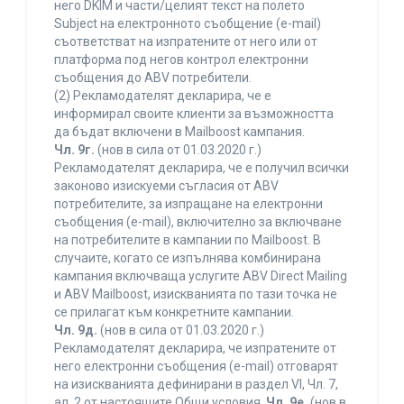
него DKIM и части/целият текст на полето
Subject на електронното съобщение (e-mail)
съответстват на изпратените от него или от
платформа под негов контрол електронни
съобщения до ABV потребители.
(2) Рекламодателят декларира, че е
информирал своите клиенти за възможността
да бъдат включени в Mailboost кампания.
Чл. 9г.
(нов в сила от 01.03.2020 г.)
Рекламодателят декларира, че е получил всички
законово изискуеми съгласия от ABV
потребителите, за изпращане на електронни
съобщения (e-mail), включително за включване
на потребителите в кампании по Mailboost. В
случаите, когато се изпълнява комбинирана
кампания включваща услугите ABV Direct Mailing
и ABV Mailboost, изискванията по тази точка не
се прилагат към конкретните кампании.
Чл. 9д.
(нов в сила от 01.03.2020 г.)
Рекламодателят декларира, че изпратените от
него електронни съобщения (e-mail) отговарят
на изискванията дефинирани в раздел VI, Чл. 7,
ал. 2 от настоящите Общи условия.
Чл. 9е.
(нов в