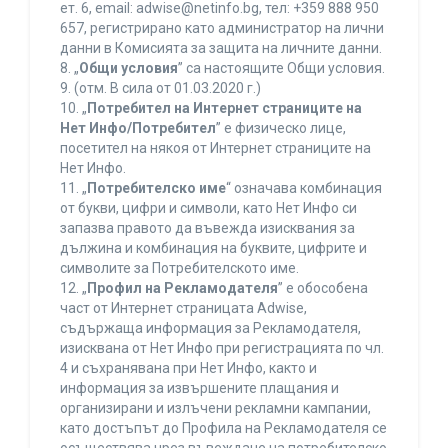
ет. 6, еmail: adwise@netinfo.bg, тел: +359 888 950
657, регистрирано като администратор на лични
данни в Комисията за защита на личните данни.
8. „
Общи условия
” са настоящите Общи условия.
9. (отм. В сила от 01.03.2020 г.)
10. „
Потребител на Интернет страниците на
Нет Инфо/Потребител
” е физическо лице,
посетител на някоя от Интернет страниците на
Нет Инфо.
11. „
Потребителско име
“ означава комбинация
от букви, цифри и символи, като Нет Инфо си
запазва правото да въвежда изисквания за
дължина и комбинация на буквите, цифрите и
символите за Потребителското име.
12. „
Профил на Рекламодателя
” е обособена
част от Интернет страницата Adwise,
съдържаща информация за Рекламодателя,
изисквана от Нет Инфо при регистрацията по чл.
4 и съхранявана при Нет Инфо, както и
информация за извършените плащания и
организирани и излъчени рекламни кампании,
като достъпът до Профила на Рекламодателя се