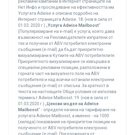
рекламни кампании в Интернет страниците на
Нет Инфо и проследяване на ефективността им.
Услугата Adwise е описана подробно на
Интернет страницата Adwise. 18. (нов в сила от
01.03..2020 г.) „
Услуга Adwise Mailboost
“
(Популяризиране на e-mail) е услуга, която дава
възможност на Рекламодателите изпратени от
тях и получени от ABV потребител електронни
съобщения (e-mail) да бъдат приоритетно
визуализирани в Кутиите на ABV потребителите.
Приоритетното визуализиране се извършва в
специални рекламни позиции, разположени в
горната част на визуалното поле на ABV
потребителя и над всички останали електронни
съобщения (e-mail) от списъка. За краткост в
текста на настоящите Общи условия се използва
терминът Adwise Mailboost. 19. (нов в сила от
01.03.2020 г.) „
Ценови модел на Adwise
Mailboost
“ - определя начина на тарифиране на
услугата Adwise Mailboost, а именно - на 1000
(хиляда) показвания на приоритетни позиции на
полученото от ABV потребителя електронно
съобщение (e-mail). Предложената от