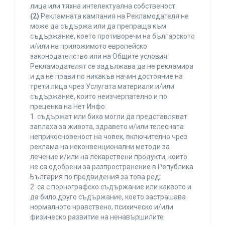
лица или тяхна интелектуална собственост.
(2)
Рекламната кампания на Рекламодателя не
може да съдържа или да препраща към
съдържание, което противоречи на българското
и/или на приложимото европейско
законодателство или на Общите условия.
Рекламодателят се задължава да не рекламира
и да не прави по никакъв начин достояние на
трети лица чрез Услугата материали и/или
съдържание, които неизчерпателно и по
преценка на Нет Инфо:
1. съдържат или биха могли да представляват
заплаха за живота, здравето и/или телесната
неприкосновеност на човек, включително чрез
реклама на неконвенционални методи за
лечение и/или на лекарствени продукти, които
не са одобрени за разпространение в Република
България по предвидения за това ред;
2. са с порнографско съдържание или каквото и
да било друго съдържание, което застрашава
нормалното нравствено, психическо и/или
физическо развитие на ненавършилите