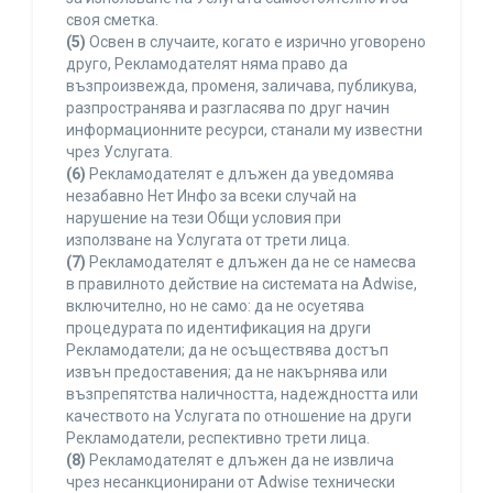
своя сметка.
(5)
Освен в случаите, когато е изрично уговорено
друго, Рекламодателят няма право да
възпроизвежда, променя, заличава, публикува,
разпространява и разгласява по друг начин
информационните ресурси, станали му известни
чрез Услугата.
(6)
Рекламодателят е длъжен да уведомява
незабавно Нет Инфо за всеки случай на
нарушение на тези Общи условия при
използване на Услугата от трети лица.
(7)
Рекламодателят е длъжен да не се намесва
в правилното действие на системата на Adwise,
включително, но не само: да не осуетява
процедурата по идентификация на други
Рекламодатели; да не осъществява достъп
извън предоставения; да не накърнява или
възпрепятства наличността, надеждността или
качеството на Услугата по отношение на други
Рекламодатели, респективно трети лица.
(8)
Рекламодателят е длъжен да не извлича
чрез несанкционирани от Adwise технически