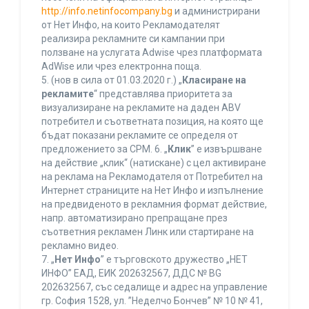
http://info.netinfocompany.bg
и администрирани
от Нет Инфо, на които Рекламодателят
реализира рекламните си кампании при
ползване на услугата Adwise чрез платформата
AdWise или чрез електронна поща.
5. (нов в сила от 01.03.2020 г.) „
Класиране на
рекламите
“ представлява приоритета за
визуализиране на рекламите на даден ABV
потребител и съответната позиция, на която ще
бъдат показани рекламите се определя от
предложението за CPM. 6. „
Клик
” е извършване
на действие „клик“ (натискане) с цел активиране
на реклама на Рекламодателя от Потребител на
Интернет страниците на Нет Инфо и изпълнение
на предвиденото в рекламния формат действие,
напр. автоматизирано препращане през
съответния рекламен Линк или стартиране на
рекламно видео.
7. „
Нет Инфо
” е търговското дружество „НЕТ
ИНФО” ЕАД, ЕИК 202632567, ДДС № BG
202632567, със седалище и адрес на управление
гр. София 1528, ул. ”Неделчо Бончев” № 10 № 41,