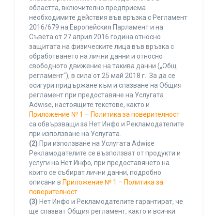
областта, включително предприема
необходимите действия във връзка с Регламент
2016/679 на Европейския Парламент и на
Съвета от 27 април 2016 година относно
защитата на физическите лица във връзка с
обработването на лични данни и относно
свободното движение на такива данни („Общ
регламент“), в сила от 25 май 2018 г.. За да се
осигури придържане към и спазване на Общия
регламент при предоставяне на Услугата
Adwise, настоящите текстове, както и
Приложение № 1 – Политика за поверителност
са обвързващи за Нет Инфо и Рекламодателите
при използване на Услугата.
(2)
При използване на Услугата Adwise
Рекламодателите се възползват от продукти и
услуги на Нет Инфо, при предоставянето на
които се събират лични данни, подробно
описани в
Приложение № 1 – Политика за
поверителност
.
(3)
Нет Инфо и Рекламодателите гарантират, че
ще спазват Общия регламент, както и всички