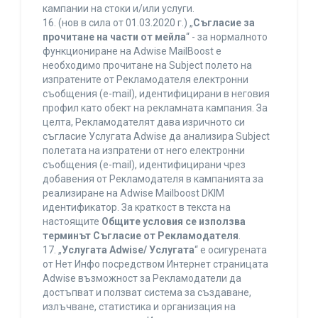
кампании на стоки и/или услуги.
16. (нов в сила от 01.03.2020 г.) „
Съгласие за
прочитане на части от мейла
“ - за нормалното
функциониране на Adwise MailBoost е
необходимо прочитане на Subject полето на
изпратените от Рекламодателя електронни
съобщения (e-mail), идентифицирани в неговия
профил като обект на рекламната кампания. За
целта, Рекламодателят дава изричното си
съгласие Услугата Adwise да анализира Subject
полетата на изпратени от него електронни
съобщения (e-mail), идентифицирани чрез
добавения от Рекламодателя в кампанията за
реализиране на Adwise Mailboost DKIM
идентификатор. За краткост в текста на
настоящите
Общите условия се използва
терминът Съгласие от Рекламодателя
.
17. „
Услугата Adwise/ Услугата
“ е осигурената
от Нет Инфо посредством Интернет страницата
Adwise възможност за Рекламодатели да
достъпват и ползват система за създаване,
излъчване, статистика и организация на