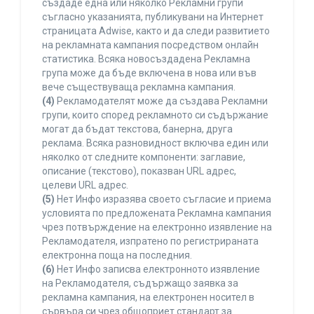
създаде една или няколко Рекламни групи
съгласно указанията, публикувани на Интернет
страницата Adwise, както и да следи развитието
на рекламната кампания посредством онлайн
статистика. Всяка новосъздадена Рекламна
група може да бъде включена в нова или във
вече съществуваща рекламна кампания.
(4)
Рекламодателят може да създава Рекламни
групи, които според рекламното си съдържание
могат да бъдат текстова, банерна, друга
реклама. Всяка разновидност включва един или
няколко от следните компоненти: заглавие,
описание (текстово), показван URL адрес,
целеви URL адрес.
(5)
Нет Инфо изразява своето съгласие и приема
условията по предложената Рекламна кампания
чрез потвърждение на електронно изявление на
Рекламодателя, изпратено по регистрираната
електронна поща на последния.
(6)
Нет Инфо записва електронното изявление
на Рекламодателя, съдържащо заявка за
рекламна кампания, на електронен носител в
сървъра си чрез общоприет стандарт за