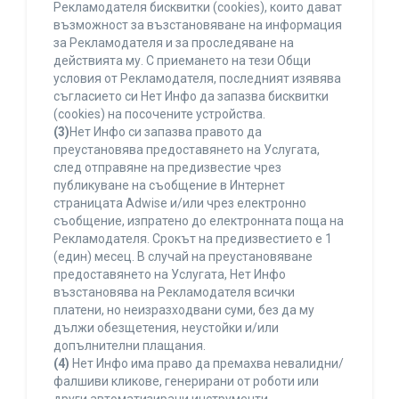
Рекламодателя бисквитки (cookies), които дават
възможност за възстановяване на информация
за Рекламодателя и за проследяване на
действията му. С приемането на тези Общи
условия от Рекламодателя, последният изявява
съгласието си Нет Инфо да запазва бисквитки
(cookies) на посочените устройства.
(3)
Нет Инфо си запазва правото да
преустановява предоставянето на Услугата,
след отправяне на предизвестие чрез
публикуване на съобщение в Интернет
страницата Adwise и/или чрез електронно
съобщение, изпратено до електронната поща на
Рекламодателя. Срокът на предизвестието е 1
(един) месец. В случай на преустановяване
предоставянето на Услугата, Нет Инфо
възстановява на Рекламодателя всички
платени, но неизразходвани суми, без да му
дължи обезщетения, неустойки и/или
допълнителни плащания.
(4)
Нет Инфо има право да премахва невалидни/
фалшиви кликове, генерирани от роботи или