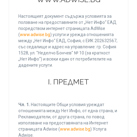
Настоящият документ съдържа условията за
ползване на предоставяните от „Нет Инфо“ ЕАД
посредством интернет страницата AdWise
(
www.adwise.bg
) услуги и урежда отношенията
между „Нет Инфо“ ЕАД, София, с ЕИК 202632567,
със седалище и адрес на управление: гр. София
1528, ул. "Неделчо Бончев" № 10 (за краткост
„Нет Инфо“) и всеки един от потребителите на
дадените услуги.
І. ПРЕДМЕТ
Чл. 1.
Настоящите Общи условия уреждат
отношенията между Нет Инфо, от една страна, и
Рекламодатели, от друга страна, по повод
използване на предоставяната на Интернет
страницата Adwise (
www.adwise.bg
) Услуга
Adwise.