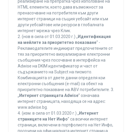
реализиране на препратка чрез използване на
HTML елементи, което дава възможност за
пренасочване на потребителя към други
интернет страници на същия уебсайт или към
други уебсайтове или ресурси в глобалната
интернет мрежа чрез Клик.
2. (нов в сила от 01.03.2020 г.) „
Идентификация
на мейлите за приоритетно показване
“ -
Рекламодателите индикират предпочетените от
тях за приоритетно визуализиране електронни
съобщения чрез посочване в интерфейса на
Adwise на DKIM идентификатор и част от
съдържанието на Subject на писмото.
Комбинацията от двете данни определя кои
електронни съобщения (e-mail) са обект на
приоритетно показване на ABV потребителите. 3.
„
Интернет страницата Adwise
” означава
интернет страницата, находяща се на адрес:
www.adwise.bg.
4. (изм. в сила от 01.03.2020 г.) „
Интернет
страниците на Нет Инфо
” са всички интернет
страници, включени в портфолиото на Нет Инфо,
посочени на официалната интернет страница