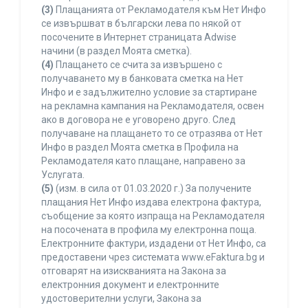
(3)
Плащанията от Рекламодателя към Нет Инфо
се извършват в български лева по някой от
посочените в Интернет страницата Adwise
начини (в раздел Моята сметка).
(4)
Плащането се счита за извършено с
получаването му в банковата сметка на Нет
Инфо и е задължително условие за стартиране
на рекламна кампания на Рекламодателя, освен
ако в договора не е уговорено друго. След
получаване на плащането то се отразява от Нет
Инфо в раздел Моята сметка в Профила на
Рекламодателя като плащане, направено за
Услугата.
(5)
(изм. в сила от 01.03.2020 г.) За получените
плащания Нет Инфо издава електрона фактура,
съобщение за която изпраща на Рекламодателя
на посочената в профила му електронна поща.
Електронните фактури, издадени от Нет Инфо, са
предоставени чрез системата www.eFaktura.bg и
отговарят на изискванията на Закона за
електронния документ и електронните
удостоверителни услуги, Закона за