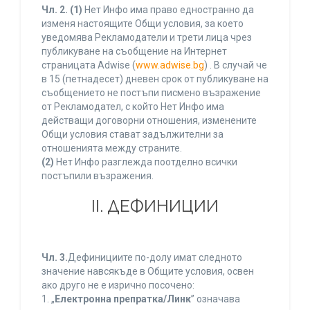
Чл. 2.
(1)
Нет Инфо има право едностранно да
изменя настоящите Общи условия, за което
уведомява Рекламодатели и трети лица чрез
публикуване на съобщение на Интернет
страницата Adwise (
www.adwise.bg
) . В случай че
в 15 (петнадесет) дневен срок от публикуване на
съобщението не постъпи писмено възражение
от Рекламодател, с който Нет Инфо има
действащи договорни отношения, изменените
Общи условия стават задължителни за
отношенията между страните.
(2)
Нет Инфо разглежда поотделно всички
постъпили възражения.
ІІ. ДЕФИНИЦИИ
Чл. 3.
Дефинициите по-долу имат следното
значение навсякъде в Общите условия, освен
ако друго не е изрично посочено:
1. „
Електронна препратка/Линк
” означава