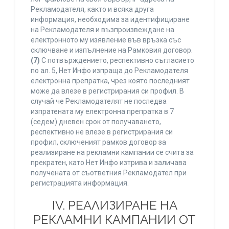
Рекламодателя, както и всяка друга
информация, необходима за идентифициране
на Рекламодателя и възпроизвеждане на
електронното му изявление във връзка със
сключване и изпълнение на Рамковия договор.
(7)
С потвърждението, респективно съгласието
по ал. 5, Нет Инфо изпраща до Рекламодателя
електронна препратка, чрез която последният
може да влезе в регистрирания си профил. В
случай че Рекламодателят не последва
изпратената му електронна препратка в 7
(седем) дневен срок от получаването,
респективно не влезе в регистрирания си
профил, сключеният рамков договор за
реализиране на рекламни кампании се счита за
прекратен, като Нет Инфо изтрива и заличава
получената от съответния Рекламодател при
регистрацията информация.
IV. РЕАЛИЗИРАНЕ НА
РЕКЛАМНИ КАМПАНИИ ОТ