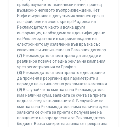
преобразуване по технически начин, правещ
възможно неговото възпроизвеждане. Нет
Инфо съхранява в допустимия законен срок в
лог-файлове на своя сървър IP адреса на
Рекламодателя, както и всяка друга
информация, необходима за идентифициране
на Рекламодателя и възпроизвеждане на
електронното му изявление във връзка със
сключване и изпълнение на Рамковия договор.
(7)
Рекламодателят има право да създаде и
реализира повече от една рекламна кампания
чрез регистрирания си Профил.
(8)
Рекламодателят има правото едностранно
да променя и реорганизира параметрите и
периода на активност на рекламната кампания.
(9)
В случай че по сметката на Рекламодателя
има налични суми, заявката се счита за приета
веднага след извършването й. В случай че по
сметката на Рекламодателя няма налични суми,
заявката се счита за приета с получаване на
плащането на определения от Рекламодателя
бюджет. Всяка конкретна заявка се прекратява