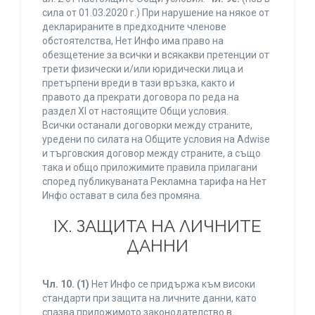
сила от 01.03.2020 г.) При нарушение на някое от
декларираните в предходните членове
обстоятелства, Нет Инфо има право на
обезщетение за всички и всякакви претенции от
трети физически и/или юридически лица и
претърпени вреди в тази връзка, както и
правото да прекрати договора по реда на
раздел XI от настоящите Общи условия.
Всички останали договорки между страните,
уредени по силата на Общите условия на Adwise
и търговския договор между страните, а също
така и общо приложимите правила прилагани
според публикуваната Рекламна тарифа на Нет
Инфо остават в сила без промяна.
IХ. ЗАЩИТА НА ЛИЧНИТЕ
ДАННИ
Чл. 10.
(1)
Нет Инфо се придържа към високи
стандарти при защита на личните данни, като
спазва приложимото законодателство в