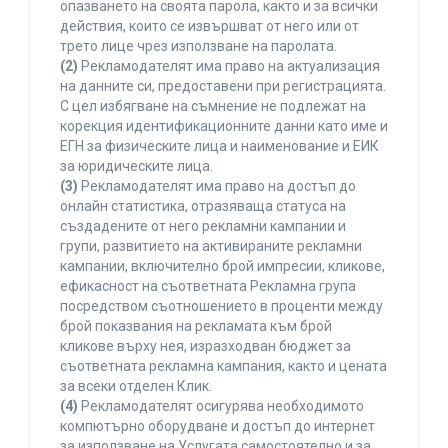
опазването на своята парола, както и за всички
действия, които се извършват от него или от
трето лице чрез използване на паролата.
(2)
Рекламодателят има право на актуализация
на данните си, предоставени при регистрацията.
С цел избягване на съмнение не подлежат на
корекция идентификационните данни като име и
ЕГН за физическите лица и наименование и ЕИК
за юридическите лица.
(3)
Рекламодателят има право на достъп до
онлайн статистика, отразяваща статуса на
създадените от него рекламни кампании и
групи, развитието на активираните рекламни
кампании, включително брой импресии, кликове,
ефикасност на съответната Рекламна група
посредством съотношението в проценти между
брой показвания на рекламата към брой
кликове върху нея, изразходван бюджет за
съответната рекламна кампания, както и цената
за всеки отделен Клик.
(4)
Рекламодателят осигурява необходимото
компютърно оборудване и достъп до интернет
за използване на Услугата самостоятелно и за