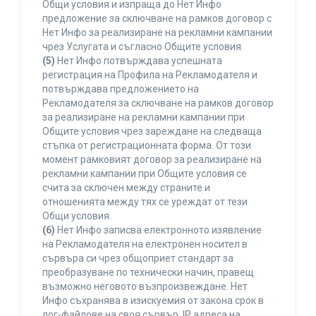
Общи условия и изпраща до Нет Инфо
предложение за сключване на рамков договор с
Нет Инфо за реализиране на рекламни кампании
чрез Услугата и съгласно Общите условия.
(5)
Нет Инфо потвърждава успешната
регистрация на Профила на Рекламодателя и
потвърждава предложението на
Рекламодателя за сключване на рамков договор
за реализиране на рекламни кампании при
Общите условия чрез зареждане на следваща
стъпка от регистрационната форма. От този
момент рамковият договор за реализиране на
рекламни кампании при Общите условия се
счита за сключен между страните и
отношенията между тях се уреждат от тези
Общи условия.
(6)
Нет Инфо записва електронното изявление
на Рекламодателя на електронен носител в
сървъра си чрез общоприет стандарт за
преобразуване по технически начин, правещ
възможно неговото възпроизвеждане. Нет
Инфо съхранява в изискуемия от закона срок в
лог-файлове на своя сървър, IP адреса на