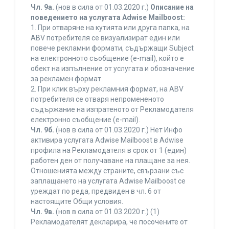
Чл. 9а.
(нов в сила от 01.03.2020 г.)
Описание на
поведението на услугата Adwise Mailboost:
1. При отваряне на кутията или друга папка, на
ABV потребителя се визуализират един или
повече рекламни формати, съдържащи Subject
на електронното съобщение (e-mail), който е
обект на изпълнение от услугата и обозначение
за рекламен формат.
2. При клик върху рекламния формат, на ABV
потребителя се отваря непромененото
съдържание на изпратеното от Рекламодателя
електронно съобщение (e-mail).
Чл. 9б.
(нов в сила от 01.03.2020 г.) Нет Инфо
активира услугата Adwise Mailboost в Adwise
профила на Рекламодателя в срок от 1 (един)
работен ден от получаване на плащане за нея.
Отношенията между страните, свързани със
заплащането на услугата Adwise Mailboost се
уреждат по реда, предвиден в чл. 6 от
настоящите Общи условия.
Чл. 9в.
(нов в сила от 01.03.2020 г.) (1)
Рекламодателят декларира, че посочените от