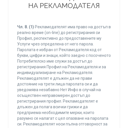
НА РЕКЛАМОДАТЕЛЯ
Чл. 8.
(1)
Рекламодателят има право на достъп в
реално време (on-line) до регистрирания си
Профил, респективно до предоставените му
Услуги чрез определена от него парола.
Паролата е избран от Рекламодателя код от
букви, цифри и знаци, който заедно с посоченото
Потребителско име служи за достъп до
регистрирания Профил на Рекламодателя и за
индивидуализиране на Рекламодателя.
Рекламодателят е длъжен да не прави
достояние на трети лица паролата си и да
уведомява незабавно Нет Инфо в случай на
осъществен неправомерен достъп до
регистрирания профил. Рекламодателят е
длъжен да полага всички грижи и да
предприема необходимите мерки, които
разумно се налагат с цел опазване на паролата
си. Рекламодателят носи пълна отговорност за