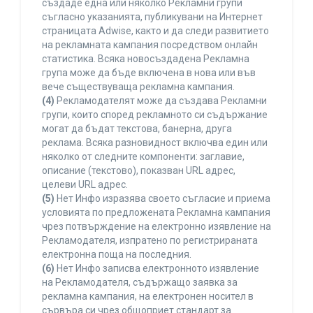
създаде една или няколко Рекламни групи
съгласно указанията, публикувани на Интернет
страницата Adwise, както и да следи развитието
на рекламната кампания посредством онлайн
статистика. Всяка новосъздадена Рекламна
група може да бъде включена в нова или във
вече съществуваща рекламна кампания.
(4)
Рекламодателят може да създава Рекламни
групи, които според рекламното си съдържание
могат да бъдат текстова, банерна, друга
реклама. Всяка разновидност включва един или
няколко от следните компоненти: заглавие,
описание (текстово), показван URL адрес,
целеви URL адрес.
(5)
Нет Инфо изразява своето съгласие и приема
условията по предложената Рекламна кампания
чрез потвърждение на електронно изявление на
Рекламодателя, изпратено по регистрираната
електронна поща на последния.
(6)
Нет Инфо записва електронното изявление
на Рекламодателя, съдържащо заявка за
рекламна кампания, на електронен носител в
сървъра си чрез общоприет стандарт за