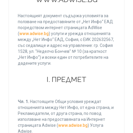
Настоящият документ съдържа условията за
ползване на предоставяните от „Нет Инфо“ ЕАД
посредством интернет страницата AdWise
(
www.adwise.bg
) услуги и урежда отношенията
между „Нет Инфо“ ЕАД, София, с ЕИК 202632567,
със седалище и адрес на управление: гр. София
1528, ул. "Неделчо Бончев" № 10 (за краткост
„Нет Инфо“) и всеки един от потребителите на
дадените услуги.
І. ПРЕДМЕТ
Чл. 1.
Настоящите Общи условия уреждат
отношенията между Нет Инфо, от една страна, и
Рекламодатели, от друга страна, по повод
използване на предоставяната на Интернет
страницата Adwise (
www.adwise.bg
) Услуга
Adwise.