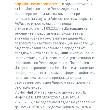
http://info.netinfocompany.bg
и администрирани
от Нет Инфо, на които Рекламодателят
реализира рекламните си кампании при
ползване на услугата Adwise чрез платформата
AdWise или чрез електронна поща.
5. (нов в сила от 01.03.2020 г.) „
Класиране на
рекламите
“ представлява приоритета за
визуализиране на рекламите на даден ABV
потребител и съответната позиция, на която ще
бъдат показани рекламите се определя от
предложението за CPM. 6. „
Клик
” е извършване
на действие „клик“ (натискане) с цел активиране
на реклама на Рекламодателя от Потребител на
Интернет страниците на Нет Инфо и изпълнение
на предвиденото в рекламния формат действие,
напр. автоматизирано препращане през
съответния рекламен Линк или стартиране на
рекламно видео.
7. „
Нет Инфо
” е търговското дружество „НЕТ
ИНФО” ЕАД, ЕИК 202632567, ДДС № BG
202632567, със седалище и адрес на управление
гр. София 1528, ул. ”Неделчо Бончев” № 10 № 41,