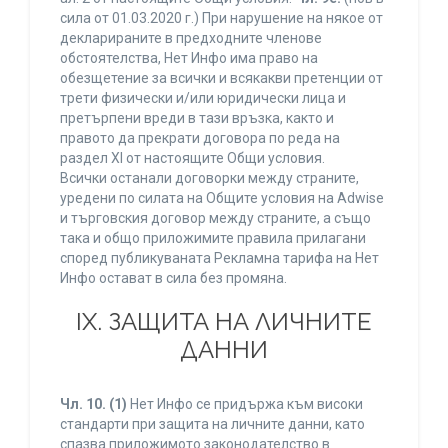
сила от 01.03.2020 г.) При нарушение на някое от
декларираните в предходните членове
обстоятелства, Нет Инфо има право на
обезщетение за всички и всякакви претенции от
трети физически и/или юридически лица и
претърпени вреди в тази връзка, както и
правото да прекрати договора по реда на
раздел XI от настоящите Общи условия.
Всички останали договорки между страните,
уредени по силата на Общите условия на Adwise
и търговския договор между страните, а също
така и общо приложимите правила прилагани
според публикуваната Рекламна тарифа на Нет
Инфо остават в сила без промяна.
IХ. ЗАЩИТА НА ЛИЧНИТЕ
ДАННИ
Чл. 10.
(1)
Нет Инфо се придържа към високи
стандарти при защита на личните данни, като
спазва приложимото законодателство в