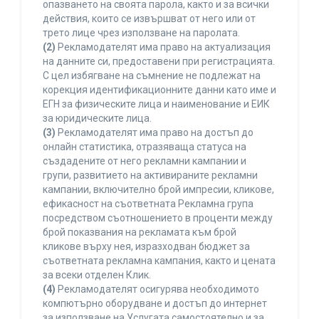
опазването на своята парола, както и за всички
действия, които се извършват от него или от
трето лице чрез използване на паролата.
(2)
Рекламодателят има право на актуализация
на данните си, предоставени при регистрацията.
С цел избягване на съмнение не подлежат на
корекция идентификационните данни като име и
ЕГН за физическите лица и наименование и ЕИК
за юридическите лица.
(3)
Рекламодателят има право на достъп до
онлайн статистика, отразяваща статуса на
създадените от него рекламни кампании и
групи, развитието на активираните рекламни
кампании, включително брой импресии, кликове,
ефикасност на съответната Рекламна група
посредством съотношението в проценти между
брой показвания на рекламата към брой
кликове върху нея, изразходван бюджет за
съответната рекламна кампания, както и цената
за всеки отделен Клик.
(4)
Рекламодателят осигурява необходимото
компютърно оборудване и достъп до интернет
за използване на Услугата самостоятелно и за