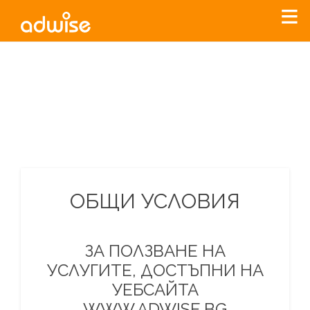
Уважаеми рекламодатели, с настоящото съобщение
бихме искали да Ви уведомим, че „Нет Инфо“ ЕАД (
„Нет
Инфо“
)
прекратява услугата Adwise
считано от
01.01.2026
г
.
За повече информация, натиснете
тук.
ОБЩИ УСЛОВИЯ
ЗА ПОЛЗВАНЕ НА
УСЛУГИТЕ, ДОСТЪПНИ НА
УЕБСАЙТА
WWW.ADWISE.BG