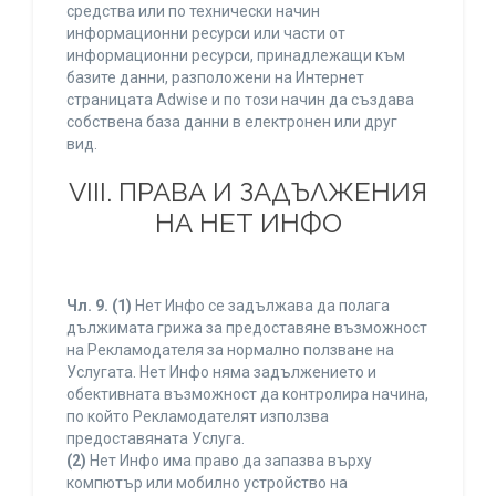
средства или по технически начин
информационни ресурси или части от
информационни ресурси, принадлежащи към
базите данни, разположени на Интернет
страницата Adwise и по този начин да създава
собствена база данни в електронен или друг
вид.
VIII. ПРАВА И ЗАДЪЛЖЕНИЯ
НА НЕТ ИНФО
Чл. 9.
(1)
Нет Инфо се задължава да полага
дължимата грижа за предоставяне възможност
на Рекламодателя за нормално ползване на
Услугата. Нет Инфо няма задължението и
обективната възможност да контролира начина,
по който Рекламодателят използва
предоставяната Услуга.
(2)
Нет Инфо има право да запазва върху
компютър или мобилно устройство на