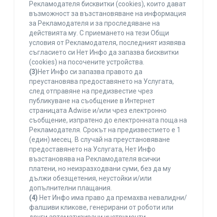
Рекламодателя бисквитки (cookies), които дават
възможност за възстановяване на информация
за Рекламодателя и за проследяване на
действията му. С приемането на тези Общи
условия от Рекламодателя, последният изявява
съгласието си Нет Инфо да запазва бисквитки
(cookies) на посочените устройства.
(3)
Нет Инфо си запазва правото да
преустановява предоставянето на Услугата,
след отправяне на предизвестие чрез
публикуване на съобщение в Интернет
страницата Adwise и/или чрез електронно
съобщение, изпратено до електронната поща на
Рекламодателя. Срокът на предизвестието е 1
(един) месец. В случай на преустановяване
предоставянето на Услугата, Нет Инфо
възстановява на Рекламодателя всички
платени, но неизразходвани суми, без да му
дължи обезщетения, неустойки и/или
допълнителни плащания.
(4)
Нет Инфо има право да премахва невалидни/
фалшиви кликове, генерирани от роботи или