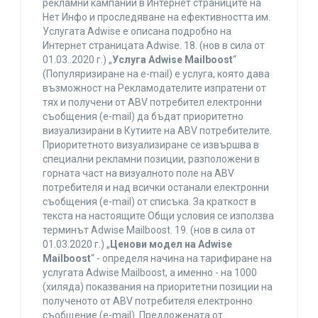
рекламни кампании в Интернет страниците на
Нет Инфо и проследяване на ефективността им.
Услугата Adwise е описана подробно на
Интернет страницата Adwise. 18. (нов в сила от
01.03..2020 г.) „
Услуга Adwise Mailboost
“
(Популяризиране на e-mail) е услуга, която дава
възможност на Рекламодателите изпратени от
тях и получени от ABV потребител електронни
съобщения (e-mail) да бъдат приоритетно
визуализирани в Кутиите на ABV потребителите.
Приоритетното визуализиране се извършва в
специални рекламни позиции, разположени в
горната част на визуалното поле на ABV
потребителя и над всички останали електронни
съобщения (e-mail) от списъка. За краткост в
текста на настоящите Общи условия се използва
терминът Adwise Mailboost. 19. (нов в сила от
01.03.2020 г.) „
Ценови модел на Adwise
Mailboost
“ - определя начина на тарифиране на
услугата Adwise Mailboost, а именно - на 1000
(хиляда) показвания на приоритетни позиции на
полученото от ABV потребителя електронно
съобщение (e-mail). Предложената от