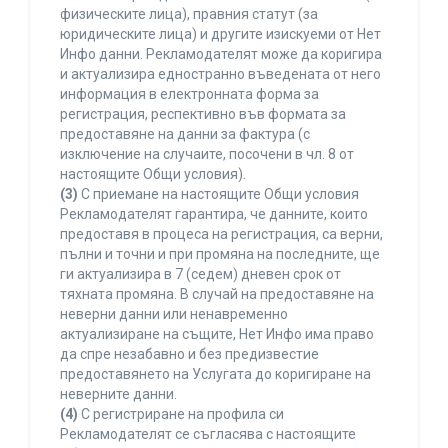
физическите лица), правния статут (за
юридическите лица) и другите изискуеми от Нет
Инфо данни. Рекламодателят може да коригира
и актуализира едностранно въведената от него
информация в електронната форма за
регистрация, респективно във формата за
предоставяне на данни за фактура (с
изключение на случаите, посочени в чл. 8 от
настоящите Общи условия).
(3)
С приемане на настоящите Общи условия
Рекламодателят гарантира, че данните, които
предоставя в процеса на регистрация, са верни,
пълни и точни и при промяна на последните, ще
ги актуализира в 7 (седем) дневен срок от
тяхната промяна. В случай на предоставяне на
неверни данни или ненавременно
актуализиране на същите, Нет Инфо има право
да спре незабавно и без предизвестие
предоставянето на Услугата до коригиране на
неверните данни.
(4)
С регистриране на профила си
Рекламодателят се съгласява с настоящите