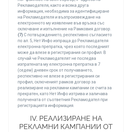
Рекламодателя, както и всяка друга
информация, необходима за идентифициране
на Рекламодателя и възпроизвеждане на
електронното му изявление във връзка със
сключване и изпълнение на Рамковия договор.
(7)
С потвърждението, респективно съгласието
по ал. 5, Нет Инфо изпраща до Рекламодателя
електронна препратка, чрез която последният
може да влезе в регистрирания си профил. В
случай че Рекламодателят не последва
изпратената му електронна препратка в 7
(седем) дневен срок от получаването,
респективно не влезе в регистрирания си
профил, сключеният рамков договор за
реализиране на рекламни кампании се счита за
прекратен, като Нет Инфо изтрива и заличава
получената от съответния Рекламодател при
регистрацията информация.
IV. РЕАЛИЗИРАНЕ НА
РЕКЛАМНИ КАМПАНИИ ОТ