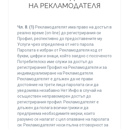
НА РЕКЛАМОДАТЕЛЯ
Чл. 8.
(1)
Рекламодателят има право на достъп в
реално време (on-line) до регистрирания си
Профил, респективно до предоставените му
Услуги чрез определена от него парола.
Паролата е избран от Рекламодателя код от
букви, цифри и знаци, който заедно с посоченото
Потребителско име служи за достъп до
регистрирания Профил на Рекламодателя и за
индивидуализиране на Рекламодателя.
Рекламодателят е длъжен да не прави
достояние на трети лица паролата си и да
уведомява незабавно Нет Инфо в случай на
осъществен неправомерен достъп до
регистрирания профил. Рекламодателят е
длъжен да полага всички грижи и да
предприема необходимите мерки, които
разумно се налагат с цел опазване на паролата
си. Рекламодателят носи пълна отговорност за