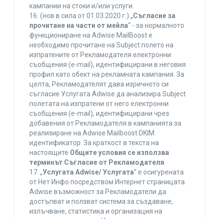
кампании на стоки и/или услуги.
16. (нов в сила от 01.03.2020 г.) „
Съгласие за
прочитане на части от мейла
“ - за нормалното
функциониране на Adwise MailBoost е
необходимо прочитане на Subject полето на
изпратените от Рекламодателя електронни
съобщения (e-mail), идентифицирани в неговия
профил като обект на рекламната кампания. За
целта, Рекламодателят дава изричното си
съгласие Услугата Adwise да анализира Subject
полетата на изпратени от него електронни
съобщения (e-mail), идентифицирани чрез
добавения от Рекламодателя в кампанията за
реализиране на Adwise Mailboost DKIM
идентификатор. За краткост в текста на
настоящите
Общите условия се използва
терминът Съгласие от Рекламодателя
.
17. „
Услугата Adwise/ Услугата
“ е осигурената
от Нет Инфо посредством Интернет страницата
Adwise възможност за Рекламодатели да
достъпват и ползват система за създаване,
излъчване, статистика и организация на