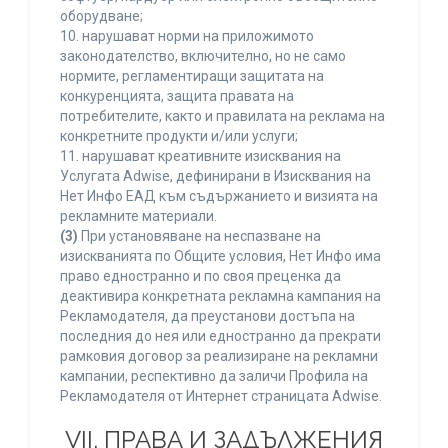
оборудване;
10. нарушават норми на приложимото
законодателство, включително, но не само
нормите, регламентиращи защитата на
конкуренцията, защита правата на
потребителите, както и правилата на реклама на
конкретните продукти и/или услуги;
11. нарушават креативните изисквания на
Услугата Adwise, дефинирани в Изисквания на
Нет Инфо ЕАД към съдържанието и визията на
рекламните материали.
(3)
При установяване на неспазване на
изискванията по Общите условия, Нет Инфо има
право едностранно и по своя преценка да
деактивира конкретната рекламна кампания на
Рекламодателя, да преустанови достъпа на
последния до нея или едностранно да прекрати
рамковия договор за реализиране на рекламни
кампании, респективно да заличи Профила на
Рекламодателя от Интернет страницата Adwise.
VII. ПРАВА И ЗАДЪЛЖЕНИЯ