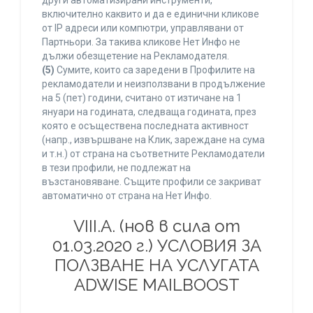
други автоматизирани инструменти,
включително каквито и да е единични кликове
от IP адреси или компютри, управлявани от
Партньори. За такива кликове Нет Инфо не
дължи обезщетение на Рекламодателя.
(5)
Сумите, които са заредени в Профилите на
рекламодатели и неизползвани в продължение
на 5 (пет) години, считано от изтичане на 1
януари на годината, следваща годината, през
която е осъществена последната активност
(напр., извършване на Клик, зареждане на сума
и т.н.) от страна на съответните Рекламодатели
в тези профили, не подлежат на
възстановяване. Същите профили се закриват
автоматично от страна на Нет Инфо.
VIII.A. (нов в сила от
01.03.2020 г.) УСЛОВИЯ ЗА
ПОЛЗВАНЕ НА УСЛУГАТА
ADWISE MAILBOOST