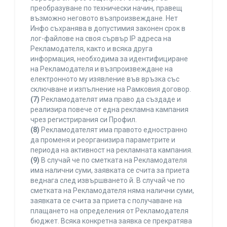
преобразуване по технически начин, правещ
възможно неговото възпроизвеждане. Нет
Инфо съхранява в допустимия законен срок в
лог-файлове на своя сървър IP адреса на
Рекламодателя, както и всяка друга
информация, необходима за идентифициране
на Рекламодателя и възпроизвеждане на
електронното му изявление във връзка със
сключване и изпълнение на Рамковия договор.
(7)
Рекламодателят има право да създаде и
реализира повече от една рекламна кампания
чрез регистрирания си Профил.
(8)
Рекламодателят има правото едностранно
да променя и реорганизира параметрите и
периода на активност на рекламната кампания.
(9)
В случай че по сметката на Рекламодателя
има налични суми, заявката се счита за приета
веднага след извършването й. В случай че по
сметката на Рекламодателя няма налични суми,
заявката се счита за приета с получаване на
плащането на определения от Рекламодателя
бюджет. Всяка конкретна заявка се прекратява