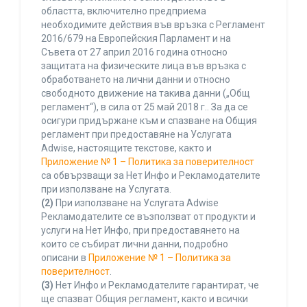
областта, включително предприема
необходимите действия във връзка с Регламент
2016/679 на Европейския Парламент и на
Съвета от 27 април 2016 година относно
защитата на физическите лица във връзка с
обработването на лични данни и относно
свободното движение на такива данни („Общ
регламент“), в сила от 25 май 2018 г.. За да се
осигури придържане към и спазване на Общия
регламент при предоставяне на Услугата
Adwise, настоящите текстове, както и
Приложение № 1 – Политика за поверителност
са обвързващи за Нет Инфо и Рекламодателите
при използване на Услугата.
(2)
При използване на Услугата Adwise
Рекламодателите се възползват от продукти и
услуги на Нет Инфо, при предоставянето на
които се събират лични данни, подробно
описани в
Приложение № 1 – Политика за
поверителност
.
(3)
Нет Инфо и Рекламодателите гарантират, че
ще спазват Общия регламент, както и всички