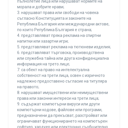
пълнолетие лица или нарушават нормите на
морала и добрите нрави;
3. нарушават права или свободи на човека
съгласно Конституцията и законите на
Република България или международни актове,
по които Република България е страна;
4. представляват пряка реклама на спиртни
напитки или хазартни игри;
5. представляват реклама на тютюневи изделия;
6. представляват търговска, производствена
или служебна тайна или друга конфиденциална
информация на трето лице;
7. са обект на право на интелектуална
собственост на трети лица, освен с изричното
надлежно предоставено съгласие на титуляра
на правото;
8. нарушават имуществени или неимуществени
права или законни интереси на трети лица;
9. съдържат компютърни вируси или други
компютърни кодове, файлове или програми,
предназначени да прекъсват, разстройват или
ограничават функционирането на компютърен
софтуер, хардуер или електронно съобщително