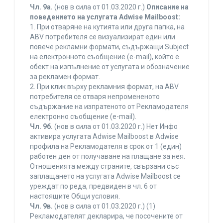
Чл. 9а.
(нов в сила от 01.03.2020 г.)
Описание на
поведението на услугата Adwise Mailboost:
1. При отваряне на кутията или друга папка, на
ABV потребителя се визуализират един или
повече рекламни формати, съдържащи Subject
на електронното съобщение (e-mail), който е
обект на изпълнение от услугата и обозначение
за рекламен формат.
2. При клик върху рекламния формат, на ABV
потребителя се отваря непромененото
съдържание на изпратеното от Рекламодателя
електронно съобщение (e-mail).
Чл. 9б.
(нов в сила от 01.03.2020 г.) Нет Инфо
активира услугата Adwise Mailboost в Adwise
профила на Рекламодателя в срок от 1 (един)
работен ден от получаване на плащане за нея.
Отношенията между страните, свързани със
заплащането на услугата Adwise Mailboost се
уреждат по реда, предвиден в чл. 6 от
настоящите Общи условия.
Чл. 9в.
(нов в сила от 01.03.2020 г.) (1)
Рекламодателят декларира, че посочените от