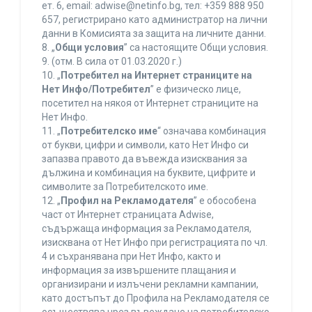
ет. 6, еmail: adwise@netinfo.bg, тел: +359 888 950
657, регистрирано като администратор на лични
данни в Комисията за защита на личните данни.
8. „
Общи условия
” са настоящите Общи условия.
9. (отм. В сила от 01.03.2020 г.)
10. „
Потребител на Интернет страниците на
Нет Инфо/Потребител
” е физическо лице,
посетител на някоя от Интернет страниците на
Нет Инфо.
11. „
Потребителско име
“ означава комбинация
от букви, цифри и символи, като Нет Инфо си
запазва правото да въвежда изисквания за
дължина и комбинация на буквите, цифрите и
символите за Потребителското име.
12. „
Профил на Рекламодателя
” е обособена
част от Интернет страницата Adwise,
съдържаща информация за Рекламодателя,
изисквана от Нет Инфо при регистрацията по чл.
4 и съхранявана при Нет Инфо, както и
информация за извършените плащания и
организирани и излъчени рекламни кампании,
като достъпът до Профила на Рекламодателя се