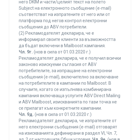
него DKIM и части/целият текст на полето
Subject на електронното съобщение (e-mail)
съответстват на изпратените от него или от
платформа под негов контрол електронни
съобщения до ABV потребители.
(2) Рекламодателят декларира, че е
информирал своите клиенти за възможността
да бъдат включени в Mailboost кампания.
Чл. 9г.
(нов в сила от 01.03.2020 г.)
Рекламодателят декларира, че е получил всички
законово изискуеми съгласия от ABV
потребителите, за изпращане на електронни
съобщения (e-mail), включително за включване
на потребителите в кампании по Mailboost. В
случаите, когато се изпълнява комбинирана
кампания включваща услугите ABV Direct Mailing
и ABV Mailboost, изискванията по тази точка не
се прилагат към конкретните кампании.
Чл. 9д.
(нов в сила от 01.03.2020 г.)
Рекламодателят декларира, че изпратените от
него електронни съобщения (e-mail) отговарят
на изискванията дефинирани в раздел VI, Чл. 7,
ал. 2 от настоящите Общи условия.
Чл. 9е.
(нов в