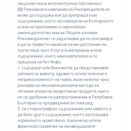
лица или тяхна интелектуална собственост.
(2)
Рекламната кампания на Рекламодателя не
може да съдържа или да препраща към
съдържание, което противоречи на българското
и/или на приложимото европейско
законодателство или на Общите условия.
Рекламодателят се задължава да не рекламира
и да не прави по никакъв начин достояние на
трети лица чрез Услугата материали и/или
съдържание, които неизчерпателно и по
преценка на Нет Инфо:
1. съдържат или биха могли да представляват
заплаха за живота, здравето и/или телесната
неприкосновеност на човек, включително чрез
реклама на неконвенционални методи за
лечение и/или на лекарствени продукти, които
не са одобрени за разпространение в Република
България по предвидения за това ред;
2. са с порнографско съдържание или каквото и
да било друго съдържание, което застрашава
нормалното нравствено, психическо и/или
физическо развитие на ненавършилите