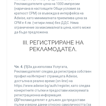
Рекламодателите цена на 1000 импресии
(наричана в настоящите Общи условия за
краткост CPM) се въвежда в интерфейса на
Adwise, като минималната приемлива цена за
CPM е 4 лв. (четири лева) без ДДС. Няма
ограничение за максималната цена, която може
да бъде предложена.
ІІІ. РЕГИСТРИРАНЕ НА
РЕКЛАМОДАТЕЛ.
Чл. 4.
(1)
За да използва Услугата,
Рекламодателят следва да регистрира собствен
профил на Интернет страницата Adwise,
достъпна в реално време (on-line) на
https://www.adwise.bg/auth/register, като следва
конкретните стъпки и предостави изискуемата
регистрационна информация.
(2)
Рекламодателят е длъжен да предостави
пълни и верни данни относно самоличността (за