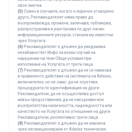
своя сметка.
(5)
Освен в случаите, когато е изрично уговорено
друго, Рекламодателят няма право да
възпроизвежда, променя, заличава, публикува,
разпространява и разгласява по друг начин
информационните ресурси, станали му известни
чрез Услугата.
(6)
Рекламодателят е длъжен да уведомява
незабавно Нет Инфо за всеки случай на
нарушение на тези Общи условия при
използване на Услугата от трети лица.
(7)
Рекламодателят е длъжен да не се намесва
в правилното действие на системата на Adwise,
включително, но не само: да не осуетява
процедурата по идентификация на други
Рекламодатели; да не осъществява достъп
извън предоставения; да не накърнява или
възпрепятства наличността, надеждността или
качеството на Услугата по отношение на други
Рекламодатели, респективно трети лица.
(8)
Рекламодателят е длъжен да не извлича
чрез несанкционирани от Adwise технически