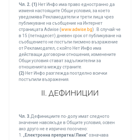
Чл. 2.
(1)
Нет Инфо има право едностранно да
изменя настоящите Общи условия, за което
уведомява Рекламодатели и трети лица чрез
публикуване на съобщение на Интернет
страницата Adwise (
www.adwise.bg
) . В случай че
в 15 (петнадесет) дневен срок от публикуване на
съобщението не постъпи писмено възражение
от Рекламодател, с който Нет Инфо има
действащи договорни отношения, изменените
Общи условия стават задължителни за
отношенията между страните.
(2)
Нет Инфо разглежда поотделно всички
постъпили възражения.
ІІ. ДЕФИНИЦИИ
Чл. 3.
Дефинициите по-долу имат следното
значение навсякъде в Общите условия, освен
ако друго не е изрично посочено:
1. „
Електронна препратка/Линк
” означава