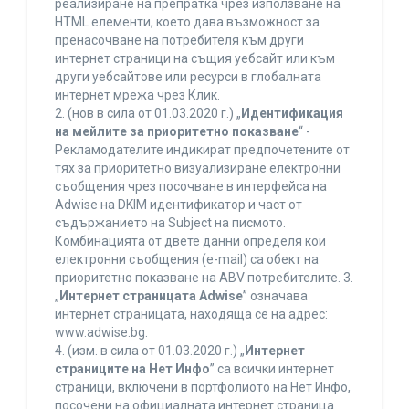
реализиране на препратка чрез използване на
HTML елементи, което дава възможност за
пренасочване на потребителя към други
интернет страници на същия уебсайт или към
други уебсайтове или ресурси в глобалната
интернет мрежа чрез Клик.
2. (нов в сила от 01.03.2020 г.) „
Идентификация
на мейлите за приоритетно показване
“ -
Рекламодателите индикират предпочетените от
тях за приоритетно визуализиране електронни
съобщения чрез посочване в интерфейса на
Adwise на DKIM идентификатор и част от
съдържанието на Subject на писмото.
Комбинацията от двете данни определя кои
електронни съобщения (e-mail) са обект на
приоритетно показване на ABV потребителите. 3.
„
Интернет страницата Adwise
” означава
интернет страницата, находяща се на адрес:
www.adwise.bg.
4. (изм. в сила от 01.03.2020 г.) „
Интернет
страниците на Нет Инфо
” са всички интернет
страници, включени в портфолиото на Нет Инфо,
посочени на официалната интернет страница