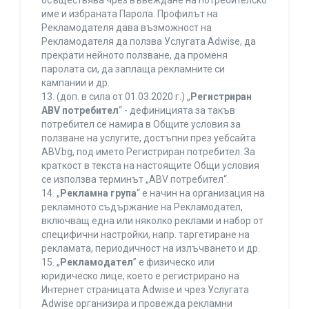
осъществява чрез въвеждане на потребителско
име и избраната Парола. Профилът на
Рекламодателя дава възможност на
Рекламодателя да ползва Услугата Adwise, да
прекрати нейното ползване, да променя
паролата си, да заплаща рекламните си
кампании и др.
13. (доп. в сила от 01.03.2020 г.) „
Регистриран
ABV потребител
“ - дефиницията за такъв
потребител се намира в Общите условия за
ползване на услугите, достъпни през уебсайта
ABV.bg, под името Регистриран потребител. За
краткост в текста на настоящите Общи условия
се използва терминът „ABV потребител“.
14. „
Рекламна група
“ е начин на организация на
рекламното съдържание на Рекламодател,
включващ една или няколко реклами и набор от
специфични настройки, напр. таргетиране на
рекламата, периодичност на излъчването и др.
15. „
Рекламодател
” е физическо или
юридическо лице, което е регистрирано на
Интернет страницата Adwise и чрез Услугата
Adwise организира и провежда рекламни