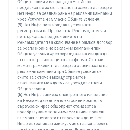
Общи условия и изпраща до Нет Инфо
предложение за сключване на рамков договор с
Нет Инфо за реализиране на рекламни кампании
чрез Услугата и съгласно Общите условия.
(5)
Нет Инфо потвърждава успешната
регистрация на Профила на Рекламодателя и
потвърждава предложението на
Рекламодателя за сключване на рамков договор
за реализиране на рекламни кампании при
Общите условия чрез зареждане на следваща
стъпка от регистрационната форма. От този
момент рамковият договор за реализиране на
рекламни кампании при Общите условия се
счита за сключен между страните и
отношенията между тях се уреждат от тези
Общи условия.
(6)
Нет Инфо записва електронното изявление
на Рекламодателя на електронен носител в
сървъра си чрез общоприет стандарт за
преобразуване по технически начин, правещ
възможно неговото възпроизвеждане. Нет
Инфо съхранява в изискуемия от закона срок в
лог-файлове на своя сървър, IP адреса на