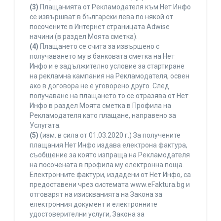
(3)
Плащанията от Рекламодателя към Нет Инфо
се извършват в български лева по някой от
посочените в Интернет страницата Adwise
начини (в раздел Моята сметка).
(4)
Плащането се счита за извършено с
получаването му в банковата сметка на Нет
Инфо и е задължително условие за стартиране
на рекламна кампания на Рекламодателя, освен
ако в договора не е уговорено друго. След
получаване на плащането то се отразява от Нет
Инфо в раздел Моята сметка в Профила на
Рекламодателя като плащане, направено за
Услугата.
(5)
(изм. в сила от 01.03.2020 г.) За получените
плащания Нет Инфо издава електрона фактура,
съобщение за която изпраща на Рекламодателя
на посочената в профила му електронна поща.
Електронните фактури, издадени от Нет Инфо, са
предоставени чрез системата www.eFaktura.bg и
отговарят на изискванията на Закона за
електронния документ и електронните
удостоверителни услуги, Закона за