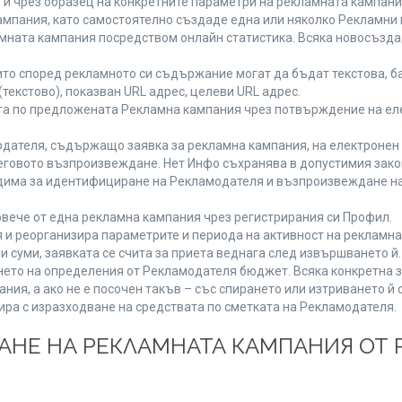
 и чрез образец на конкретните параметри на рекламната кампани
мпания, като самостоятелно създаде една или няколко Рекламни г
ламната кампания посредством онлайн статистика. Всяка новосъзд
то според рекламното си съдържание могат да бъдат текстова, ба
(текстово), показван URL адрес, целеви URL адрес.
та по предложената Рекламна кампания чрез потвърждение на ел
дателя, съдържащо заявка за рекламна кампания, на електронен 
говото възпроизвеждане. Нет Инфо съхранява в допустимия законе
одима за идентифициране на Рекламодателя и възпроизвеждане на
вече от една рекламна кампания чрез регистрирания си Профил.
и реорганизира параметрите и периода на активност на рекламна
и суми, заявката се счита за приета веднага след извършването й
ането на определения от Рекламодателя бюджет. Всяка конкретна 
ия, а ако не е посочен такъв – със спирането или изтриването й 
ира с изразходване на средствата по сметката на Рекламодателя.
ЩАНЕ НА РЕКЛАМНАТА КАМПАНИЯ ОТ