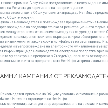
от тяхната промяна. В случай на предоставяне на неверни данни и
ето на Услугата до коригиране на неверните данни.
ласява с настоящите Общи условия и изпраща до Нет Инфо предлож
асно Общите условия.
фила на Рекламодателя и потвърждава предложението на Реклам
чрез зареждане на следваща стъпка от регистрационната форма. 
чен между страните и отношенията между тях се уреждат от тези 
дателя на електронен носител в сървъра си чрез общоприет станд
в изискуемия от закона срок в лог-файлове на своя сървър, IP ад
ателя и възпроизвеждане на електронното му изявление във връ
Нет Инфо изпраща до Рекламодателя електронна препратка, чрез к
ната му електронна препратка в 7 (седем) дневен срок от получав
кампании се счита за прекратен, като Нет Инфо изтрива и залича
КЛАМНИ КАМПАНИИ ОТ РЕКЛАМОДАТЕЛ
а Рекламодател, приемане на Общите условия и сключване на рамко
dwise в Интернет страниците на Нет Инфо.
ъм сключения рамков договор за реализиране на рекламни кампа