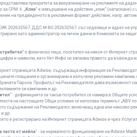
 представлява приоритета за визуализиране на рекламите на даден
за CPM. 6. „
Клик
” е извършване на действие „клик“ (натискане) 
лнение на предвиденото в рекламния формат действие, напр. авт
ЕИК 202632567, ДДС № BG 202632567, със седалище и адрес на упра
регистрирано като администратор на лични данни в Комисията за защи
Потребител
” е физическо лице, посетител на някоя от Интернет стр
, цифри и символи, като Нет Инфо си запазва правото да въвежда 
нтернет страницата Adwise, съдържаща информация за Рекламодател
ршените плащания и организирани и излъчени рекламни кампании,
браната Парола. Профилът на Рекламодателя дава възможност на 
екламните си кампании и др.
бител
“ - дефиницията за такъв потребител се намира в Общите усло
в текста на настоящите Общи условия се използва терминът „ABV по
ното съдържание на Рекламодател, включващ една или няколко рек
и др.
което е регистрирано на Интернет страницата Adwise и чрез Услуг
а части от мейла
“ - за нормалното функциониране на Adwise MailB