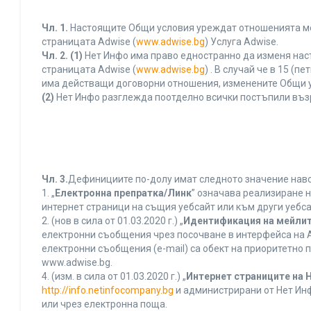
Чл. 1.
Настоящите Общи условия уреждат отношенията межд
страницата Adwise (
www.adwise.bg
) Услуга Adwise.
Чл. 2.
(1)
Нет Инфо има право едностранно да изменя нас
страницата Adwise (
www.adwise.bg
) . В случай че в 15 
има действащи договорни отношения, изменените Общи у
(2)
Нет Инфо разглежда поотделно всички постъпили въз
Чл. 3.
Дефинициите по-долу имат следното значение нався
1. „
Електронна препратка/Линк
” означава реализиране 
интернет страници на същия уебсайт или към други уебса
2. (нов в сила от 01.03.2020 г.) „
Идентификация на мейлит
електронни съобщения чрез посочване в интерфейса на A
електронни съобщения (e-mail) са обект на приоритетно п
www.adwise.bg.
4. (изм. в сила от 01.03.2020 г.) „
Интернет страниците на 
http://info.netinfocompany.bg
и администрирани от Нет Инф
или чрез електронна поща.