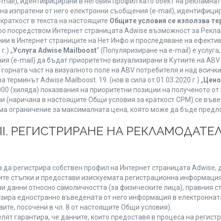
mail), идентифицирани в неговия профил като обект на рекламнат
 на изпратени от него електронни съобщения (e-mail), идентифиц
 краткост в текста на настоящите
Общите условия се използва т
нфо посредством Интернет страницата Adwise възможност за Рекла
ии в Интернет страниците на Нет Инфо и проследяване на ефектив
г.) „
Услуга Adwise Mailboost
“ (Популяризиране на e-mail) е услу
ия (e-mail) да бъдат приоритетно визуализирани в Кутиите на AB
орната част на визуалното поле на ABV потребителя и над всички 
терминът Adwise Mailboost. 19. (нов в сила от 01.03.2020 г.) „
Цено
1000 (хиляда) показвания на приоритетни позиции на полученото о
 (наричана в настоящите Общи условия за краткост CPM) се въве
Няма ограничение за максималната цена, която може да бъде предл
ІІІ. РЕГИСТРИРАНЕ НА РЕКЛАМОДАТЕЛ
 да регистрира собствен профил на Интернет страницата Adwise, д
етните стъпки и предостави изискуемата регистрационна информация
 данни относно самоличността (за физическите лица), правния ста
изира едностранно въведената от него информация в електроннат
ите, посочени в чл. 8 от настоящите Общи условия).
т гарантира, че данните, които предоставя в процеса на регистра