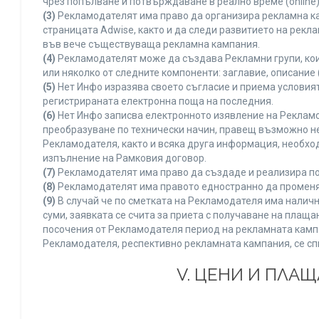
чрез попълване и потвърждаване в реално време (online)
(3)
Рекламодателят има право да организира рекламна ка
страницата Adwise, както и да следи развитието на рек
във вече съществуваща рекламна кампания.
(4)
Рекламодателят може да създава Рекламни групи, кои
или няколко от следните компоненти: заглавие, описание 
(5)
Нет Инфо изразява своето съгласие и приема условия
регистрираната електронна поща на последния.
(6)
Нет Инфо записва електронното изявление на Рекламо
преобразуване по технически начин, правещ възможно не
Рекламодателя, както и всяка друга информация, необх
изпълнение на Рамковия договор.
(7)
Рекламодателят има право да създаде и реализира по
(8)
Рекламодателят има правото едностранно да променя 
(9)
В случай че по сметката на Рекламодателя има наличн
суми, заявката се счита за приета с получаване на плащ
посочения от Рекламодателя период на рекламната кампан
Рекламодателя, респективно рекламната кампания, се сп
V. ЦЕНИ И ПЛА