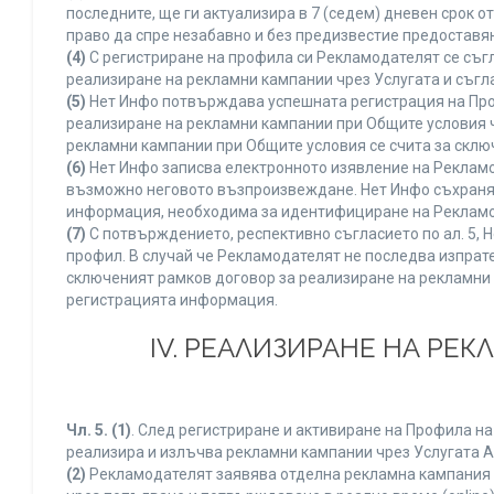
последните, ще ги актуализира в 7 (седем) дневен срок 
право да спре незабавно и без предизвестие предоставян
(4)
С регистриране на профила си Рекламодателят се съг
реализиране на рекламни кампании чрез Услугата и съгл
(5)
Нет Инфо потвърждава успешната регистрация на Про
реализиране на рекламни кампании при Общите условия 
рекламни кампании при Общите условия се счита за склю
(6)
Нет Инфо записва електронното изявление на Рекламо
възможно неговото възпроизвеждане. Нет Инфо съхранява 
информация, необходима за идентифициране на Рекламод
(7)
С потвърждението, респективно съгласието по ал. 5, 
профил. В случай че Рекламодателят не последва изпрате
сключеният рамков договор за реализиране на рекламни 
регистрацията информация.
IV. РЕАЛИЗИРАНЕ НА РЕ
Чл. 5.
(1)
. След регистриране и активиране на Профила н
реализира и излъчва рекламни кампании чрез Услугата A
(2)
Рекламодателят заявява отделна рекламна кампания к