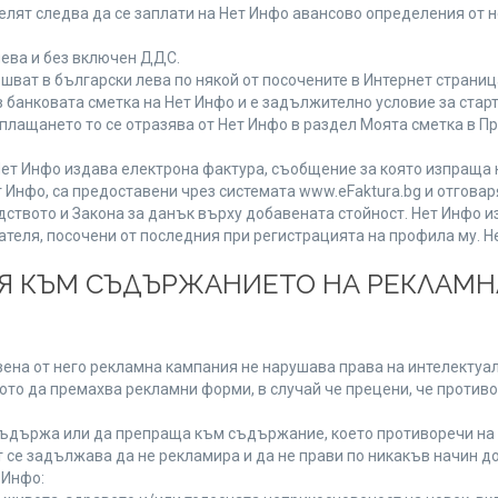
лят следва да се заплати на Нет Инфо авансово определения от 
лева и без включен ДДС.
ат в български лева по някой от посочените в Интернет страница
 банковата сметка на Нет Инфо и е задължително условие за стар
а плащането то се отразява от Нет Инфо в раздел Моята сметка в 
ия Нет Инфо издава електрона фактура, съобщение за която изпращ
 Инфо, са предоставени чрез системата www.eFaktura.bg и отговар
дството и Закона за данък върху добавената стойност. Нет Инфо 
ля, посочени от последния при регистрацията на профила му. Нет
ИЯ КЪМ СЪДЪРЖАНИЕТО НА РЕКЛАМ
ена от него рекламна кампания не нарушава права на интелектуалн
то да премахва рекламни форми, в случай че прецени, че противо
ъдържа или да препраща към съдържание, което противоречи на 
 се задължава да не рекламира и да не прави по никакъв начин до
 Инфо: