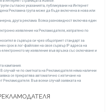
я в Интернет страницата Adwise.
рупи съгласно указанията, публикувани на Интернет
адена Рекламна група може да бъде включена в нова или
нерна, друга реклама. Всяка разновидност включва един
ектронно изявление на Рекламодателя, изпратено по
носител в сървъра си чрез общоприет стандарт за
н срок в лог-файлове на своя сървър IP адреса на
 електронното му изявление във връзка със сключване и
та кампания.
. В случай че по сметката на Рекламодателя няма налични
заявка се прекратява автоматично с изтичане на
от Рекламодателя. Във всеки случай заявката на
 РЕКЛАМОДАТЕЛЯ