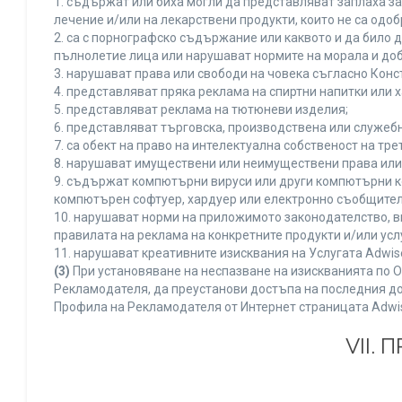
1. съдържат или биха могли да представляват заплаха з
лечение и/или на лекарствени продукти, които не са одо
2. са с порнографско съдържание или каквото и да било
пълнолетие лица или нарушават нормите на морала и доб
3. нарушават права или свободи на човека съгласно Конс
4. представляват пряка реклама на спиртни напитки или х
5. представляват реклама на тютюневи изделия;
6. представляват търговска, производствена или служеб
7. са обект на право на интелектуална собственост на тр
8. нарушават имуществени или неимуществени права или 
9. съдържат компютърни вируси или други компютърни к
компютърен софтуер, хардуер или електронно съобщител
10. нарушават норми на приложимото законодателство, в
правилата на реклама на конкретните продукти и/или усл
11. нарушават креативните изисквания на Услугата Adwi
(3)
При установяване на неспазване на изискванията по О
Рекламодателя, да преустанови достъпа на последния до
Профила на Рекламодателя от Интернет страницата Adwi
VII.