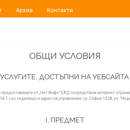
г
Архив
Контакти
ме искали да Ви уведомим, че „Нет Инфо“ ЕАД (
„Нет Инф
За повече информация, натиснете
тук.
ОБЩИ УСЛОВИЯ
 УСЛУГИТЕ, ДОСТЪПНИ НА УЕБСАЙТ
 предоставяните от „Нет Инфо“ ЕАД посредством интернет страниц
7, със седалище и адрес на управление: гр. София 1528, ул. "Неде
І. ПРЕДМЕТ