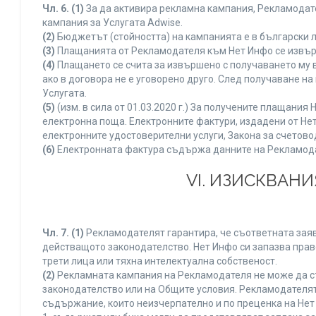
Чл. 6.
(1)
За да активира рекламна кампания, Рекламодате
кампания за Услугата Adwise.
(2)
Бюджетът (стойността) на кампанията е в български 
(3)
Плащанията от Рекламодателя към Нет Инфо се извършв
(4)
Плащането се счита за извършено с получаването му в
ако в договора не е уговорено друго. След получаване н
Услугата.
(5)
(изм. в сила от 01.03.2020 г.) За получените плащан
електронна поща. Електронните фактури, издадени от Нет
електронните удостоверителни услуги, Закона за счетово
(6)
Електронната фактура съдържа данните на Рекламодате
VI. ИЗИСКВАН
Чл. 7.
(1)
Рекламодателят гарантира, че съответната заяв
действащото законодателство. Нет Инфо си запазва право
трети лица или тяхна интелектуална собственост.
(2)
Рекламната кампания на Рекламодателя не може да с
законодателство или на Общите условия. Рекламодателят
съдържание, които неизчерпателно и по преценка на Нет