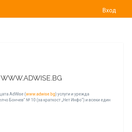
Вход
о“
)
прекратява услугата Adwise
считано от
01.01.2026 г
.
А WWW.ADWISE.BG
ата AdWise (
www.adwise.bg
) услуги и урежда
лчо Бончев" № 10 (за краткост „Нет Инфо“) и всеки един