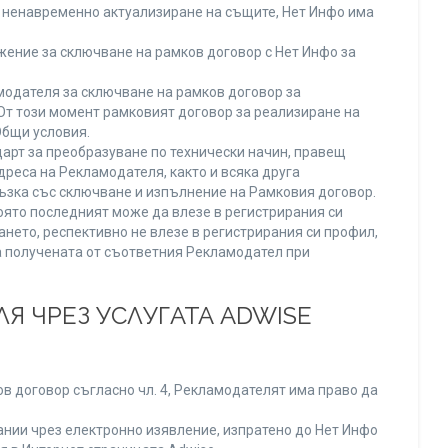
ли ненавременно актуализиране на същите, Нет Инфо има
ение за сключване на рамков договор с Нет Инфо за
одателя за сключване на рамков договор за
От този момент рамковият договор за реализиране на
Общи условия.
арт за преобразуване по технически начин, правещ
реса на Рекламодателя, както и всяка друга
зка със сключване и изпълнение на Рамковия договор.
оято последният може да влезе в регистрирания си
ането, респективно не влезе в регистрирания си профил,
ва получената от съответния Рекламодател при
Я ЧРЕЗ УСЛУГАТА ADWISE
в договор съгласно чл. 4, Рекламодателят има право да
нии чрез електронно изявление, изпратено до Нет Инфо