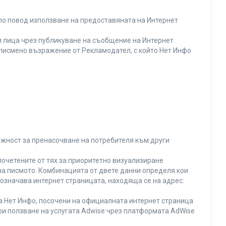
по повод използване на предоставяната на Интернет
 лица чрез публикуване на съобщение на Интернет
и писмено възражение от Рекламодател, с който Нет Инфо
ожност за пренасочване на потребителя към други
почетените от тях за приоритетно визуализиране
на писмото. Комбинацията от двете данни определя кои
 означава интернет страницата, находяща се на адрес:
на Нет Инфо, посочени на официалната интернет страница
ри ползване на услугата Adwise чрез платформата AdWise