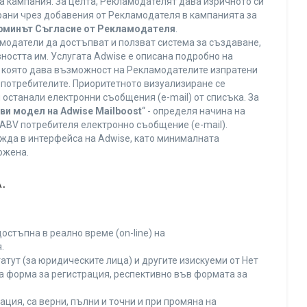
а кампания. За целта, Рекламодателят дава изричното си
ирани чрез добавения от Рекламодателя в кампанията за
ерминът Съгласие от Рекламодателя
.
модатели да достъпват и ползват система за създаване,
ността им. Услугата Adwise е описана подробно на
га, която дава възможност на Рекламодателите изпратени
V потребителите. Приоритетното визуализиране се
останали електронни съобщения (e-mail) от списъка. За
ви модел на Adwise Mailboost
“ - определя начина на
т ABV потребителя електронно съобщение (e-mail).
жда в интерфейса на Adwise, като минималната
ожена.
.
остъпна в реално време (on-line) на
.
тут (за юридическите лица) и другите изискуеми от Нет
а форма за регистрация, респективно във формата за
ция, са верни, пълни и точни и при промяна на