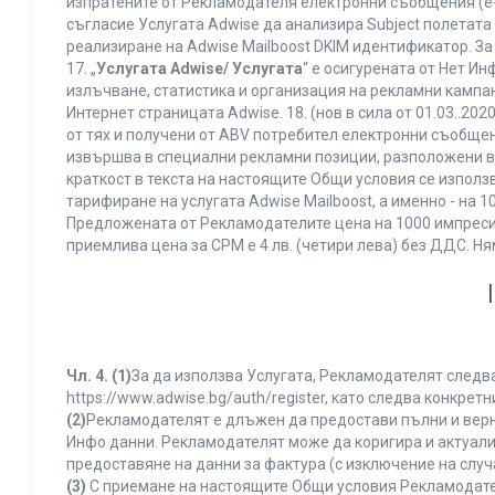
изпратените от Рекламодателя електронни съобщения (e-
съгласие Услугата Adwise да анализира Subject полетата
реализиране на Adwise Mailboost DKIM идентификатор. За
17. „
Услугата Adwise/ Услугата
“ е осигурената от Нет И
излъчване, статистика и организация на рекламни кампан
Интернет страницата Adwise. 18. (нов в сила от 01.03..2020 
от тях и получени от ABV потребител електронни съобщен
извършва в специални рекламни позиции, разположени в г
краткост в текста на настоящите Общи условия се използва 
тарифиране на услугата Adwise Mailboost, а именно - на 
Предложената от Рекламодателите цена на 1000 импресии
приемлива цена за CPM е 4 лв. (четири лева) без ДДС. 
Чл. 4.
(1)
За да използва Услугата, Рекламодателят следва
https://www.adwise.bg/auth/register, като следва конкр
(2)
Рекламодателят е длъжен да предостави пълни и верни
Инфо данни. Рекламодателят може да коригира и актуал
предоставяне на данни за фактура (с изключение на случа
(3)
С приемане на настоящите Общи условия Рекламодателя