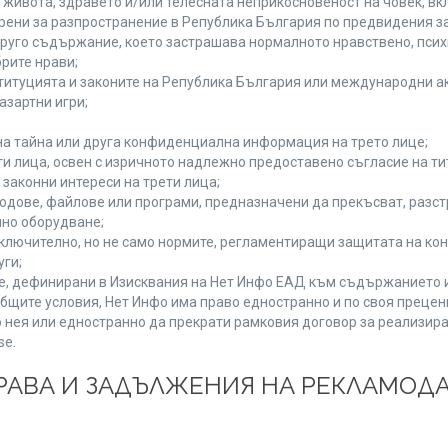
а живота, здравето и/или телесната неприкосновеност на човек, 
брени за разпространение в Република България по предвидения за
 друго съдържание, което застрашава нормалното нравствено, пси
рите нрави;
титуцията и законите на Република България или международни ак
азартни игри;
на тайна или друга конфиденциална информация на трето лице;
ети лица, освен с изричното надлежно предоставено съгласие на ти
законни интереси на трети лица;
одове, файлове или програми, предназначени да прекъсват, разс
но оборудване;
ключително, но не само нормите, регламентиращи защитата на конк
уги;
se, дефинирани в Изисквания на Нет Инфо ЕАД към съдържанието 
бщите условия, Нет Инфо има право едностранно и по своя преце
 нея или едностранно да прекрати рамковия договор за реализира
se.
 ПРАВА И ЗАДЪЛЖЕНИЯ НА РЕКЛАМОД