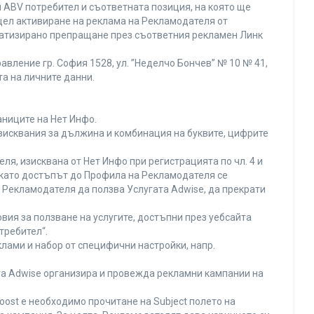
 ABV потребител и съответната позиция, на която ще
с цел активиране на реклама на Рекламодателя от
оматизирано препращане през съответния рекламен Линк
вление гр. София 1528, ул. ”Неделчо Бончев” № 10 № 41,
та на личните данни.
аниците на Нет Инфо.
изисквания за дължина и комбинация на буквите, цифрите
я, изисквана от Нет Инфо при регистрацията по чл. 4 и
 като достъпът до Профила на Рекламодателя се
Рекламодателя да ползва Услугата Adwise, да прекрати
вия за ползване на услугите, достъпни през уебсайта
требител“.
лами и набор от специфични настройки, напр.
ата Adwise организира и провежда рекламни кампании на
oost е необходимо прочитане на Subject полето на