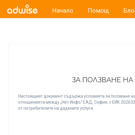
Начало
Помощ
Бло
Уважаеми рекламодатели, с настоящото съобщение бих
ЗА ПОЛЗВАНЕ НА
Настоящият документ съдържа условията за ползване на
отношенията между „Нет Инфо“ ЕАД, София, с ЕИК 20263256
от потребителите на дадените услуги.