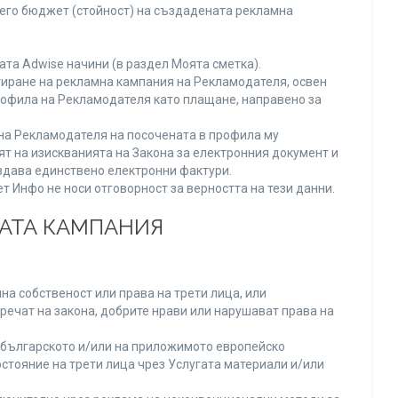
него бюджет (стойност) на създадената рекламна
та Adwise начини (в раздел Моята сметка).
тиране на рекламна кампания на Рекламодателя, освен
Профила на Рекламодателя като плащане, направено за
а на Рекламодателя на посочената в профила му
ят на изискванията на Закона за електронния документ и
издава единствено електронни фактури.
 Инфо не носи отговорност за верността на тези данни.
НАТА КАМПАНИЯ
а собственост или права на трети лица, или
речат на закона, добрите нрави или нарушават права на
българското и/или на приложимото европейско
стояние на трети лица чрез Услугата материали и/или