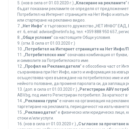
5. (нов в сила от 01.03.2020 г.) „
Класиране на рекламите
“
бъдат показани рекламите се определя от предложението 
Потребител на Интернет страниците на Нет Инфо и изпъ
или стартиране на рекламно видео.
7. „
Нет Инфо
” е търговското дружество „НЕТ ИНФО” ЕАД, 
ет. 6, еmail: adwise@netinfo.bg, тел: +359 888 950 657, 
8. „
Общи условия
” са настоящите Общи условия.
9. (отм. В сила от 01.03.2020 г.)
10. „
Потребител на Интернет страниците на Нет Инфо/
11. „
Потребителско име
“ означава комбинация от букви
и символите за Потребителското име.
12. „
Профил на Рекламодателя
” е обособена част от И
съхранявана при Нет Инфо, както и информация за извъ
осъществява чрез въвеждане на потребителско име и из
нейното ползване, да променя паролата си, да заплаща р
13. (доп. в сила от 01.03.2020 г.) „
Регистриран ABV потре
ABV.bg, под името Регистриран потребител. За краткост 
14. „
Рекламна група
“ е начин на организация на реклам
таргетиране на рекламата, периодичност на излъчването 
15. „
Рекламодател
” е физическо или юридическо лице, 
стоки и/или услуги.
16. (нов в сила от 01.03.2020 г.) „
Съгласие за прочитане н