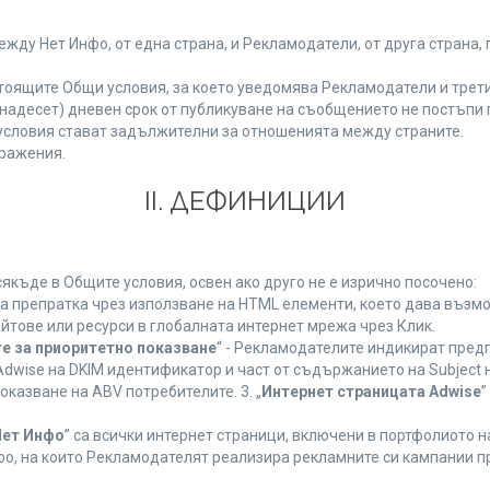
у Нет Инфо, от една страна, и Рекламодатели, от друга страна, 
тоящите Общи условия, за което уведомява Рекламодатели и трети
(петнадесет) дневен срок от публикуване на съобщението не постъп
словия стават задължителни за отношенията между страните.
ражения.
ІІ. ДЕФИНИЦИИ
къде в Общите условия, освен ако друго не е изрично посочено:
на препратка чрез използване на HTML елементи, което дава възм
йтове или ресурси в глобалната интернет мрежа чрез Клик.
е за приоритетно показване
“ - Рекламодателите индикират пред
dwise на DKIM идентификатор и част от съдържанието на Subject 
оказване на ABV потребителите. 3. „
Интернет страницата Adwise
”
Нет Инфо
” са всички интернет страници, включени в портфолиото 
о, на които Рекламодателят реализира рекламните си кампании п