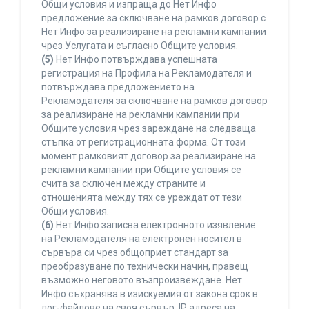
Общи условия и изпраща до Нет Инфо
предложение за сключване на рамков договор с
Нет Инфо за реализиране на рекламни кампании
чрез Услугата и съгласно Общите условия.
(5)
Нет Инфо потвърждава успешната
регистрация на Профила на Рекламодателя и
потвърждава предложението на
Рекламодателя за сключване на рамков договор
за реализиране на рекламни кампании при
Общите условия чрез зареждане на следваща
стъпка от регистрационната форма. От този
момент рамковият договор за реализиране на
рекламни кампании при Общите условия се
счита за сключен между страните и
отношенията между тях се уреждат от тези
Общи условия.
(6)
Нет Инфо записва електронното изявление
на Рекламодателя на електронен носител в
сървъра си чрез общоприет стандарт за
преобразуване по технически начин, правещ
възможно неговото възпроизвеждане. Нет
Инфо съхранява в изискуемия от закона срок в
лог-файлове на своя сървър, IP адреса на