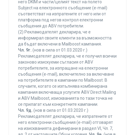
него DKIM и части/целият текст на полето
Subject на електронното съобщение (e-mail)
съответстват на изпратените от него или от
платформа под негов контрол електронни
съобщения до ABV потребители.
(2) Рекламодателят декларира, че е
информирал своите клиенти за възможността
да бъдат включени в Mailboost кампания.
Чл. 9г.
(нов в сила от 01.03.2020 г.)
Рекламодателят декларира, че е получил всички
законово изискуеми съгласия от ABV
потребителите, за изпращане на електронни
съобщения (e-mail), включително за включване
на потребителите в кампании по Mailboost. В
случаите, когато се изпълнява комбинирана
кампания включваща услугите ABV Direct Mailing
и ABV Mailboost, изискванията по тази точка не
се прилагат към конкретните кампании.
Чл. 9д.
(нов в сила от 01.03.2020 г.)
Рекламодателят декларира, че изпратените от
него електронни съобщения (e-mail) отговарят
на изискванията дефинирани в раздел VI, Чл. 7,
ал. 2 от настоящите Общи условия.
Чл. 9е.
(нов в