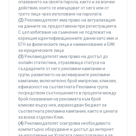
опазването на своята парола, както и за всички
действия, които се извършват от него или от
трето лице чрез използване на паролата.
(2)
Рекламодателят има право на актуализация
на данните си, предоставени при регистрацията.
С цел избягване на съмнение не подлежат на
корекция идентификационните данни като име и
ЕГН за физическите лица и наименование и ЕИК
за юридическите лица.
(3)
Рекламодателят има право на достъп до
онлайн статистика, отразяваща статуса на
създадените от него рекламни кампании и
групи, развитието на активираните рекламни
кампании, включително брой импресии, кликове,
ефикасност на съответната Рекламна група
посредством съотношението в проценти между
брой показвания на рекламата към брой
кликове върху нея, изразходван бюджет за
съответната рекламна кампания, както и цената
за всеки отделен Клик.
(4)
Рекламодателят осигурява необходимото
компютърно оборудване и достъп до интернет
за използване на Услугата самостоятелно и за