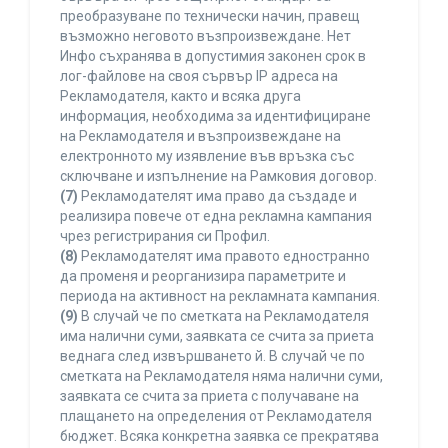
преобразуване по технически начин, правещ
възможно неговото възпроизвеждане. Нет
Инфо съхранява в допустимия законен срок в
лог-файлове на своя сървър IP адреса на
Рекламодателя, както и всяка друга
информация, необходима за идентифициране
на Рекламодателя и възпроизвеждане на
електронното му изявление във връзка със
сключване и изпълнение на Рамковия договор.
(7)
Рекламодателят има право да създаде и
реализира повече от една рекламна кампания
чрез регистрирания си Профил.
(8)
Рекламодателят има правото едностранно
да променя и реорганизира параметрите и
периода на активност на рекламната кампания.
(9)
В случай че по сметката на Рекламодателя
има налични суми, заявката се счита за приета
веднага след извършването й. В случай че по
сметката на Рекламодателя няма налични суми,
заявката се счита за приета с получаване на
плащането на определения от Рекламодателя
бюджет. Всяка конкретна заявка се прекратява