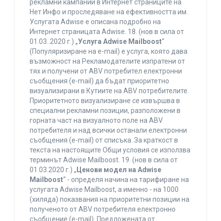
рекламни кампании в Интернет страниците на
Нет Инфо и проследяване на ефективността им.
Услугата Adwise е описана подробно на
Интернет страницата Adwise. 18. (нов в сила от
01.03..2020 г.) „
Услуга Adwise Mailboost
“
(Популяризиране на e-mail) е услуга, която дава
възможност на Рекламодателите изпратени от
тях и получени от ABV потребител електронни
съобщения (e-mail) да бъдат приоритетно
визуализирани в Кутиите на ABV потребителите.
Приоритетното визуализиране се извършва в
специални рекламни позиции, разположени в
горната част на визуалното поле на ABV
потребителя и над всички останали електронни
съобщения (e-mail) от списъка. За краткост в
текста на настоящите Общи условия се използва
терминът Adwise Mailboost. 19. (нов в сила от
01.03.2020 г.) „
Ценови модел на Adwise
Mailboost
“ - определя начина на тарифиране на
услугата Adwise Mailboost, а именно - на 1000
(хиляда) показвания на приоритетни позиции на
полученото от ABV потребителя електронно
съобщение (e-mail). Предложената от