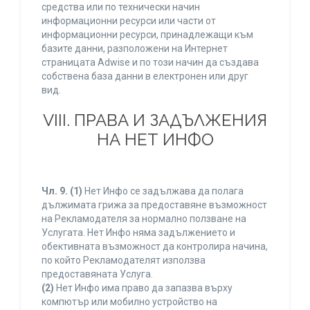
средства или по технически начин
информационни ресурси или части от
информационни ресурси, принадлежащи към
базите данни, разположени на Интернет
страницата Adwise и по този начин да създава
собствена база данни в електронен или друг
вид.
VIII. ПРАВА И ЗАДЪЛЖЕНИЯ
НА НЕТ ИНФО
Чл. 9.
(1)
Нет Инфо се задължава да полага
дължимата грижа за предоставяне възможност
на Рекламодателя за нормално ползване на
Услугата. Нет Инфо няма задължението и
обективната възможност да контролира начина,
по който Рекламодателят използва
предоставяната Услуга.
(2)
Нет Инфо има право да запазва върху
компютър или мобилно устройство на