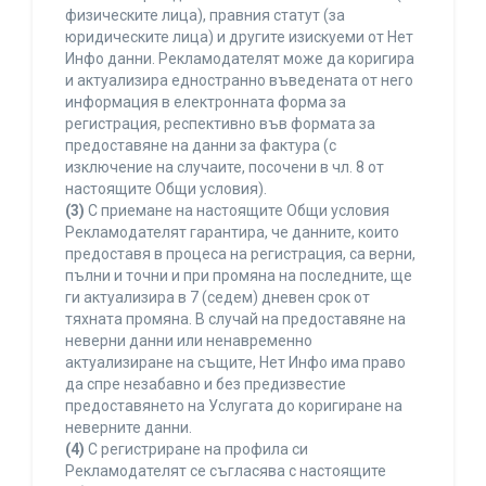
физическите лица), правния статут (за
юридическите лица) и другите изискуеми от Нет
Инфо данни. Рекламодателят може да коригира
и актуализира едностранно въведената от него
информация в електронната форма за
регистрация, респективно във формата за
предоставяне на данни за фактура (с
изключение на случаите, посочени в чл. 8 от
настоящите Общи условия).
(3)
С приемане на настоящите Общи условия
Рекламодателят гарантира, че данните, които
предоставя в процеса на регистрация, са верни,
пълни и точни и при промяна на последните, ще
ги актуализира в 7 (седем) дневен срок от
тяхната промяна. В случай на предоставяне на
неверни данни или ненавременно
актуализиране на същите, Нет Инфо има право
да спре незабавно и без предизвестие
предоставянето на Услугата до коригиране на
неверните данни.
(4)
С регистриране на профила си
Рекламодателят се съгласява с настоящите