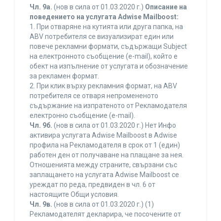
Чл. 9а.
(нов в сила от 01.03.2020 г.)
Описание на
поведението на услугата Adwise Mailboost:
1. При отваряне на кутията или друга папка, на
ABV потребителя се визуализират един или
повече рекламни формати, съдържащи Subject
на електронното съобщение (e-mail), който е
обект на изпълнение от услугата и обозначение
за рекламен формат.
2. При клик върху рекламния формат, на ABV
потребителя се отваря непромененото
съдържание на изпратеното от Рекламодателя
електронно съобщение (e-mail).
Чл. 9б.
(нов в сила от 01.03.2020 г.) Нет Инфо
активира услугата Adwise Mailboost в Adwise
профила на Рекламодателя в срок от 1 (един)
работен ден от получаване на плащане за нея.
Отношенията между страните, свързани със
заплащането на услугата Adwise Mailboost се
уреждат по реда, предвиден в чл. 6 от
настоящите Общи условия.
Чл. 9в.
(нов в сила от 01.03.2020 г.) (1)
Рекламодателят декларира, че посочените от