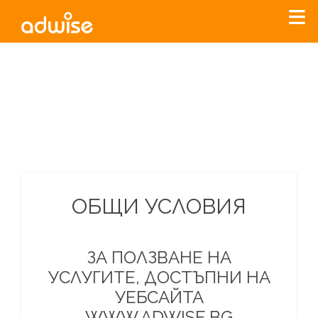
Уважаеми рекламодатели, с настоящото съобщение
бихме искали да Ви уведомим, че „Нет Инфо“ ЕАД (
„Нет
Инфо“
)
прекратява услугата Adwise
считано от
01.01.2026
г
.
За повече информация, натиснете
тук.
ОБЩИ УСЛОВИЯ
ЗА ПОЛЗВАНЕ НА
УСЛУГИТЕ, ДОСТЪПНИ НА
УЕБСАЙТА
WWW.ADWISE.BG