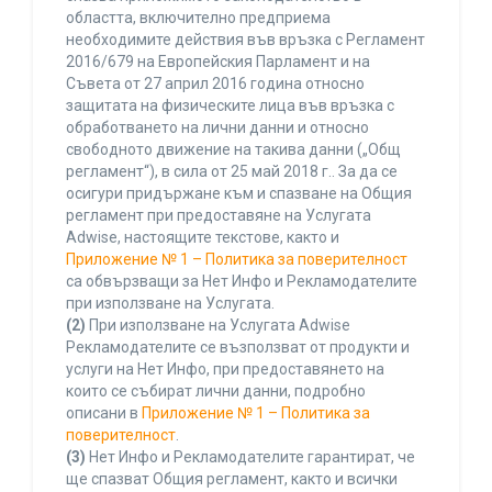
областта, включително предприема
необходимите действия във връзка с Регламент
2016/679 на Европейския Парламент и на
Съвета от 27 април 2016 година относно
защитата на физическите лица във връзка с
обработването на лични данни и относно
свободното движение на такива данни („Общ
регламент“), в сила от 25 май 2018 г.. За да се
осигури придържане към и спазване на Общия
регламент при предоставяне на Услугата
Adwise, настоящите текстове, както и
Приложение № 1 – Политика за поверителност
са обвързващи за Нет Инфо и Рекламодателите
при използване на Услугата.
(2)
При използване на Услугата Adwise
Рекламодателите се възползват от продукти и
услуги на Нет Инфо, при предоставянето на
които се събират лични данни, подробно
описани в
Приложение № 1 – Политика за
поверителност
.
(3)
Нет Инфо и Рекламодателите гарантират, че
ще спазват Общия регламент, както и всички