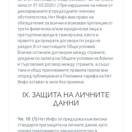
сила от 01.03.2020 г.) При нарушение на някое от
декларираните в предходните членове
обстоятелства, Нет Инфо има право на
обезщетение за всички и всякакви претенции от
трети физически и/или юридически лица и
претърпени вреди в тази връзка, както и
правото да прекрати договора по реда на
раздел XI от настоящите Общи условия.
Всички останали договорки между страните,
уредени по силата на Общите условия на Adwise
и търговския договор между страните, а също
така и общо приложимите правила прилагани
според публикуваната Рекламна тарифа на Нет
Инфо остават в сила без промяна.
IХ. ЗАЩИТА НА ЛИЧНИТЕ
ДАННИ
Чл. 10.
(1)
Нет Инфо се придържа към високи
стандарти при защита на личните данни, като
спазва приложимото законодателство в