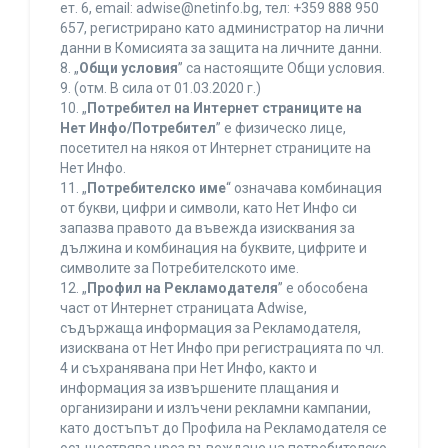
ет. 6, еmail: adwise@netinfo.bg, тел: +359 888 950
657, регистрирано като администратор на лични
данни в Комисията за защита на личните данни.
8. „
Общи условия
” са настоящите Общи условия.
9. (отм. В сила от 01.03.2020 г.)
10. „
Потребител на Интернет страниците на
Нет Инфо/Потребител
” е физическо лице,
посетител на някоя от Интернет страниците на
Нет Инфо.
11. „
Потребителско име
“ означава комбинация
от букви, цифри и символи, като Нет Инфо си
запазва правото да въвежда изисквания за
дължина и комбинация на буквите, цифрите и
символите за Потребителското име.
12. „
Профил на Рекламодателя
” е обособена
част от Интернет страницата Adwise,
съдържаща информация за Рекламодателя,
изисквана от Нет Инфо при регистрацията по чл.
4 и съхранявана при Нет Инфо, както и
информация за извършените плащания и
организирани и излъчени рекламни кампании,
като достъпът до Профила на Рекламодателя се