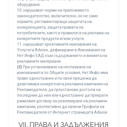
оборудване;
10. нарушават норми на приложимото
законодателство, включително, но не само
нормите, регламентиращи защитата на
конкуренцията, защита правата на
потребителите, както и правилата на реклама на
конкретните продукти и/или услуги;
11. нарушават креативните изисквания на
Услугата Adwise, дефинирани в Изисквания на
Нет Инфо ЕАД към съдържанието и визията на
рекламните материали.
(3)
При установяване на неспазване на
изискванията по Общите условия, Нет Инфо има
право едностранно и по своя преценка да
деактивира конкретната рекламна кампания на
Рекламодателя, да преустанови достъпа на
последния до нея или едностранно да прекрати
рамковия договор за реализиране на рекламни
кампании, респективно да заличи Профила на
Рекламодателя от Интернет страницата Adwise.
VII. ПРАВА И ЗАДЪЛЖЕНИЯ