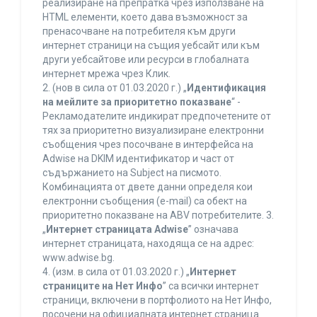
реализиране на препратка чрез използване на
HTML елементи, което дава възможност за
пренасочване на потребителя към други
интернет страници на същия уебсайт или към
други уебсайтове или ресурси в глобалната
интернет мрежа чрез Клик.
2. (нов в сила от 01.03.2020 г.) „
Идентификация
на мейлите за приоритетно показване
“ -
Рекламодателите индикират предпочетените от
тях за приоритетно визуализиране електронни
съобщения чрез посочване в интерфейса на
Adwise на DKIM идентификатор и част от
съдържанието на Subject на писмото.
Комбинацията от двете данни определя кои
електронни съобщения (e-mail) са обект на
приоритетно показване на ABV потребителите. 3.
„
Интернет страницата Adwise
” означава
интернет страницата, находяща се на адрес:
www.adwise.bg.
4. (изм. в сила от 01.03.2020 г.) „
Интернет
страниците на Нет Инфо
” са всички интернет
страници, включени в портфолиото на Нет Инфо,
посочени на официалната интернет страница