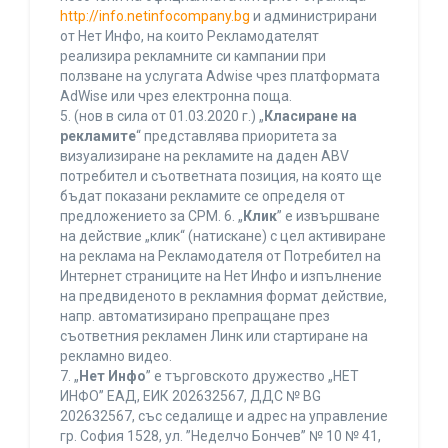
http://info.netinfocompany.bg
и администрирани
от Нет Инфо, на които Рекламодателят
реализира рекламните си кампании при
ползване на услугата Adwise чрез платформата
AdWise или чрез електронна поща.
5. (нов в сила от 01.03.2020 г.) „
Класиране на
рекламите
“ представлява приоритета за
визуализиране на рекламите на даден ABV
потребител и съответната позиция, на която ще
бъдат показани рекламите се определя от
предложението за CPM. 6. „
Клик
” е извършване
на действие „клик“ (натискане) с цел активиране
на реклама на Рекламодателя от Потребител на
Интернет страниците на Нет Инфо и изпълнение
на предвиденото в рекламния формат действие,
напр. автоматизирано препращане през
съответния рекламен Линк или стартиране на
рекламно видео.
7. „
Нет Инфо
” е търговското дружество „НЕТ
ИНФО” ЕАД, ЕИК 202632567, ДДС № BG
202632567, със седалище и адрес на управление
гр. София 1528, ул. ”Неделчо Бончев” № 10 № 41,