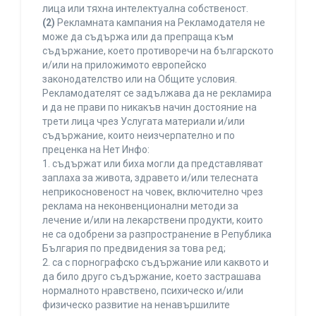
лица или тяхна интелектуална собственост.
(2)
Рекламната кампания на Рекламодателя не
може да съдържа или да препраща към
съдържание, което противоречи на българското
и/или на приложимото европейско
законодателство или на Общите условия.
Рекламодателят се задължава да не рекламира
и да не прави по никакъв начин достояние на
трети лица чрез Услугата материали и/или
съдържание, които неизчерпателно и по
преценка на Нет Инфо:
1. съдържат или биха могли да представляват
заплаха за живота, здравето и/или телесната
неприкосновеност на човек, включително чрез
реклама на неконвенционални методи за
лечение и/или на лекарствени продукти, които
не са одобрени за разпространение в Република
България по предвидения за това ред;
2. са с порнографско съдържание или каквото и
да било друго съдържание, което застрашава
нормалното нравствено, психическо и/или
физическо развитие на ненавършилите