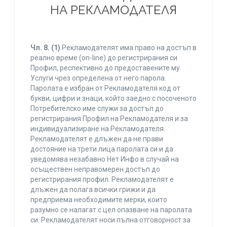
НА РЕКЛАМОДАТЕЛЯ
Чл. 8.
(1)
Рекламодателят има право на достъп в
реално време (on-line) до регистрирания си
Профил, респективно до предоставените му
Услуги чрез определена от него парола.
Паролата е избран от Рекламодателя код от
букви, цифри и знаци, който заедно с посоченото
Потребителско име служи за достъп до
регистрирания Профил на Рекламодателя и за
индивидуализиране на Рекламодателя.
Рекламодателят е длъжен да не прави
достояние на трети лица паролата си и да
уведомява незабавно Нет Инфо в случай на
осъществен неправомерен достъп до
регистрирания профил. Рекламодателят е
длъжен да полага всички грижи и да
предприема необходимите мерки, които
разумно се налагат с цел опазване на паролата
си. Рекламодателят носи пълна отговорност за