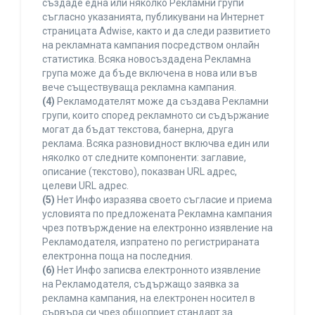
създаде една или няколко Рекламни групи
съгласно указанията, публикувани на Интернет
страницата Adwise, както и да следи развитието
на рекламната кампания посредством онлайн
статистика. Всяка новосъздадена Рекламна
група може да бъде включена в нова или във
вече съществуваща рекламна кампания.
(4)
Рекламодателят може да създава Рекламни
групи, които според рекламното си съдържание
могат да бъдат текстова, банерна, друга
реклама. Всяка разновидност включва един или
няколко от следните компоненти: заглавие,
описание (текстово), показван URL адрес,
целеви URL адрес.
(5)
Нет Инфо изразява своето съгласие и приема
условията по предложената Рекламна кампания
чрез потвърждение на електронно изявление на
Рекламодателя, изпратено по регистрираната
електронна поща на последния.
(6)
Нет Инфо записва електронното изявление
на Рекламодателя, съдържащо заявка за
рекламна кампания, на електронен носител в
сървъра си чрез общоприет стандарт за