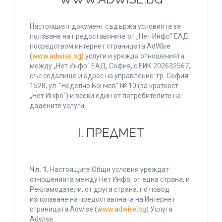
Настоящият документ съдържа условията за
ползване на предоставяните от „Нет Инфо“ ЕАД
посредством интернет страницата AdWise
(
www.adwise.bg
) услуги и урежда отношенията
между „Нет Инфо“ ЕАД, София, с ЕИК 202632567,
със седалище и адрес на управление: гр. София
1528, ул. "Неделчо Бончев" № 10 (за краткост
„Нет Инфо“) и всеки един от потребителите на
дадените услуги.
І. ПРЕДМЕТ
Чл. 1.
Настоящите Общи условия уреждат
отношенията между Нет Инфо, от една страна, и
Рекламодатели, от друга страна, по повод
използване на предоставяната на Интернет
страницата Adwise (
www.adwise.bg
) Услуга
Adwise.