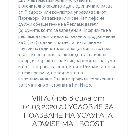
други автоматизирани инструменти,
включително каквито и да е единични кликове
от IP адреси или компютри, управлявани от
Партньори. За такива кликове Нет Инфо не
дължи обезщетение на Рекламодателя.
(5)
Сумите, които са заредени в Профилите на
рекламодатели и неизползвани в продължение
на 5 (пет) години, считано от изтичане на 1
януари на годината, следваща годината, през
която е осъществена последната активност
(напр., извършване на Клик, зареждане на сума
и т.н.) от страна на съответните Рекламодатели
в тези профили, не подлежат на
възстановяване. Същите профили се закриват
автоматично от страна на Нет Инфо.
VIII.A. (нов в сила от
01.03.2020 г.) УСЛОВИЯ ЗА
ПОЛЗВАНЕ НА УСЛУГАТА
ADWISE MAILBOOST