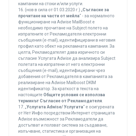
кампании на стоки и/или услуги.
16. (нов в сила от 01.03.2020 г.) „
Съгласие за
прочитане на части от мейла
“ - за нормалното
функциониране на Adwise MailBoost е
необходимо прочитане на Subject полето на
изпратените от Рекламодателя електронни
съобщения (e-mail), идентифицирани в неговия
профил като обект на рекламната кампания. За
целта, Рекламодателят дава изричното си
съгласие Услугата Adwise да анализира Subject
полетата на изпратени от него електронни
съобщения (e-mail), идентифицирани чрез
добавения от Рекламодателя в кампанията за
реализиране на Adwise Mailboost DKIM
идентификатор. За краткост в текста на
настоящите
Общите условия се използва
терминът Съгласие от Рекламодателя
.
17. „
Услугата Adwise/ Услугата
“ е осигурената
от Нет Инфо посредством Интернет страницата
Adwise възможност за Рекламодатели да
достъпват и ползват система за създаване,
излъчване, статистика и организация на