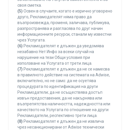
своя сметка.
(5)
Освен в случаите, когато е изрично уговорено
друго, Рекламодателят няма право да
възпроизвежда, променя, заличава, публикува,
разпространява и разгласява по друг начин
информационните ресурси, станали му известни
чрез Услугата.
(6)
Рекламодателят е длъжен да уведомява
незабавно Нет Инфо за всеки случай на
нарушение на тези Общи условия при
използване на Услугата от трети лица.
(7)
Рекламодателят е длъжен да не се намесва
в правилното действие на системата на Adwise,
включително, но не само: да не осуетява
процедурата по идентификация на други
Рекламодатели; да не осъществява достъп
извън предоставения; да не накърнява или
възпрепятства наличността, надеждността или
качеството на Услугата по отношение на други
Рекламодатели, респективно трети лица.
(8)
Рекламодателят е длъжен да не извлича
чрез несанкционирани от Adwise технически