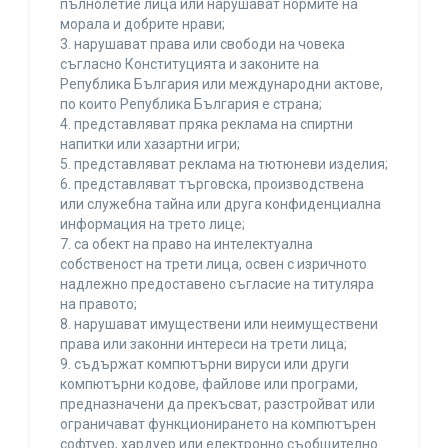
пълнолетие лица или нарушават нормите на
морала и добрите нрави;
3. нарушават права или свободи на човека
съгласно Конституцията и законите на
Република България или международни актове,
по които Република България е страна;
4. представляват пряка реклама на спиртни
напитки или хазартни игри;
5. представляват реклама на тютюневи изделия;
6. представляват търговска, производствена
или служебна тайна или друга конфиденциална
информация на трето лице;
7. са обект на право на интелектуална
собственост на трети лица, освен с изричното
надлежно предоставено съгласие на титуляра
на правото;
8. нарушават имуществени или неимуществени
права или законни интереси на трети лица;
9. съдържат компютърни вируси или други
компютърни кодове, файлове или програми,
предназначени да прекъсват, разстройват или
ограничават функционирането на компютърен
софтуер, хардуер или електронно съобщително