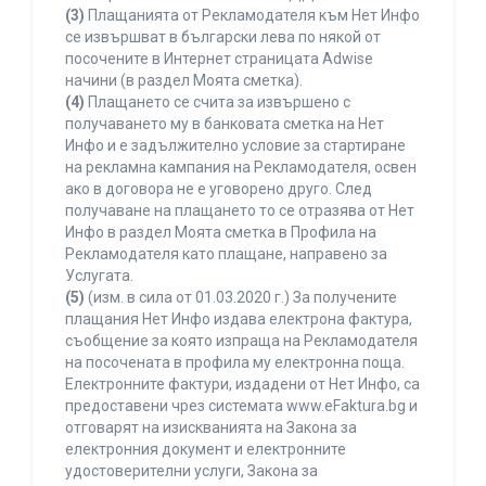
(3)
Плащанията от Рекламодателя към Нет Инфо
се извършват в български лева по някой от
посочените в Интернет страницата Adwise
начини (в раздел Моята сметка).
(4)
Плащането се счита за извършено с
получаването му в банковата сметка на Нет
Инфо и е задължително условие за стартиране
на рекламна кампания на Рекламодателя, освен
ако в договора не е уговорено друго. След
получаване на плащането то се отразява от Нет
Инфо в раздел Моята сметка в Профила на
Рекламодателя като плащане, направено за
Услугата.
(5)
(изм. в сила от 01.03.2020 г.) За получените
плащания Нет Инфо издава електрона фактура,
съобщение за която изпраща на Рекламодателя
на посочената в профила му електронна поща.
Електронните фактури, издадени от Нет Инфо, са
предоставени чрез системата www.eFaktura.bg и
отговарят на изискванията на Закона за
електронния документ и електронните
удостоверителни услуги, Закона за