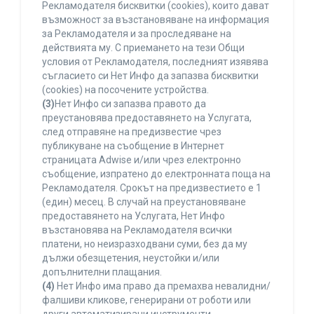
Рекламодателя бисквитки (cookies), които дават
възможност за възстановяване на информация
за Рекламодателя и за проследяване на
действията му. С приемането на тези Общи
условия от Рекламодателя, последният изявява
съгласието си Нет Инфо да запазва бисквитки
(cookies) на посочените устройства.
(3)
Нет Инфо си запазва правото да
преустановява предоставянето на Услугата,
след отправяне на предизвестие чрез
публикуване на съобщение в Интернет
страницата Adwise и/или чрез електронно
съобщение, изпратено до електронната поща на
Рекламодателя. Срокът на предизвестието е 1
(един) месец. В случай на преустановяване
предоставянето на Услугата, Нет Инфо
възстановява на Рекламодателя всички
платени, но неизразходвани суми, без да му
дължи обезщетения, неустойки и/или
допълнителни плащания.
(4)
Нет Инфо има право да премахва невалидни/
фалшиви кликове, генерирани от роботи или