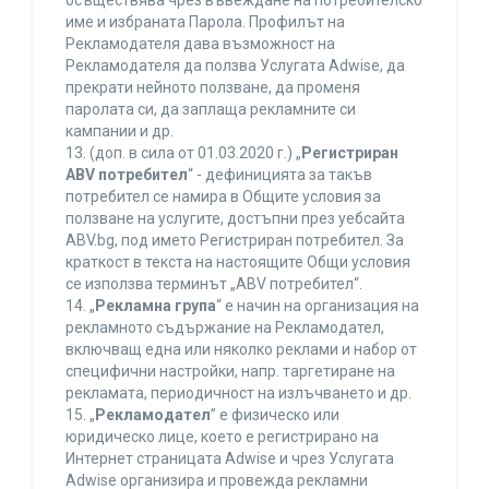
осъществява чрез въвеждане на потребителско
име и избраната Парола. Профилът на
Рекламодателя дава възможност на
Рекламодателя да ползва Услугата Adwise, да
прекрати нейното ползване, да променя
паролата си, да заплаща рекламните си
кампании и др.
13. (доп. в сила от 01.03.2020 г.) „
Регистриран
ABV потребител
“ - дефиницията за такъв
потребител се намира в Общите условия за
ползване на услугите, достъпни през уебсайта
ABV.bg, под името Регистриран потребител. За
краткост в текста на настоящите Общи условия
се използва терминът „ABV потребител“.
14. „
Рекламна група
“ е начин на организация на
рекламното съдържание на Рекламодател,
включващ една или няколко реклами и набор от
специфични настройки, напр. таргетиране на
рекламата, периодичност на излъчването и др.
15. „
Рекламодател
” е физическо или
юридическо лице, което е регистрирано на
Интернет страницата Adwise и чрез Услугата
Adwise организира и провежда рекламни