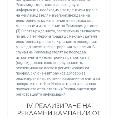
Рекламодателя, както и всяка друга
информация, необходима за идентифициране
на Рекламодателя и възпроизвеждане на
електронното му изявление във връзка със
сключване и изпълнение на Рамковия договор.
(7)
С потвърждението, респективно съгласието
по ал. 5, Нет Инфо изпраща до Рекламодателя
електронна препратка, чрез която последният
може да влезе в регистрирания си профил. В
случай че Рекламодателят не последва
изпратената му електронна препратка в 7
(седем) дневен срок от получаването,
респективно не влезе в регистрирания си
профил, сключеният рамков договор за
реализиране на рекламни кампании се счита за
прекратен, като Нет Инфо изтрива и заличава
получената от съответния Рекламодател при
регистрацията информация.
IV. РЕАЛИЗИРАНЕ НА
РЕКЛАМНИ КАМПАНИИ ОТ