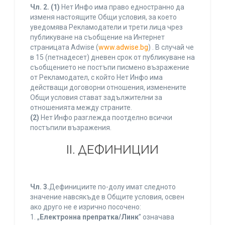
Чл. 2.
(1)
Нет Инфо има право едностранно да
изменя настоящите Общи условия, за което
уведомява Рекламодатели и трети лица чрез
публикуване на съобщение на Интернет
страницата Adwise (
www.adwise.bg
) . В случай че
в 15 (петнадесет) дневен срок от публикуване на
съобщението не постъпи писмено възражение
от Рекламодател, с който Нет Инфо има
действащи договорни отношения, изменените
Общи условия стават задължителни за
отношенията между страните.
(2)
Нет Инфо разглежда поотделно всички
постъпили възражения.
ІІ. ДЕФИНИЦИИ
Чл. 3.
Дефинициите по-долу имат следното
значение навсякъде в Общите условия, освен
ако друго не е изрично посочено:
1. „
Електронна препратка/Линк
” означава