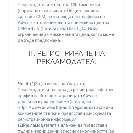
Рекламодателите цена на 1000 импресии
(наричана в настоящите Общи условия за
краткост CPM) се въвежда в интерфейса на
Adwise, като минималната приемлива цена за
CPM е 4 лв. (четири лева) без ДДС. Няма
ограничение за максималната цена, която може
да бъде предложена.
ІІІ. РЕГИСТРИРАНЕ НА
РЕКЛАМОДАТЕЛ.
Чл. 4.
(1)
За да използва Услугата,
Рекламодателят следва да регистрира собствен
профил на Интернет страницата Adwise,
достъпна в реално време (on-line) на
https://www.adwise.bg/auth/register, като следва
конкретните стъпки и предостави изискуемата
регистрационна информация.
(2)
Рекламодателят е длъжен да предостави
пълни и верни данни относно самоличността (за