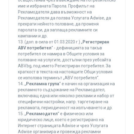
осъществява чрез въвеждане на потребителско
име и избраната Парола. Профилът на
Рекламодателя дава възможност на
Рекламодателя да ползва Услугата Adwise, да
прекрати нейното ползване, да променя
паролата си, да заплаща рекламните си
кампании и др.
13. (доп. в сила от 01.03.2020 г.) „
Регистриран
ABV потребител
“ - дефиницията за такъв
потребител се намира в Общите условия за
ползване на услугите, достъпни през уебсайта
ABV.bg, под името Регистриран потребител. За
краткост в текста на настоящите Общи условия
се използва терминът „ABV потребител“.
14. „
Рекламна група
“ е начин на организация на
рекламното съдържание на Рекламодател,
включващ една или няколко реклами и набор от
специфични настройки, напр. таргетиране на
рекламата, периодичност на излъчването и др.
15. „
Рекламодател
” е физическо или
юридическо лице, което е регистрирано на
Интернет страницата Adwise и чрез Услугата
Adwise организира и провежда рекламни