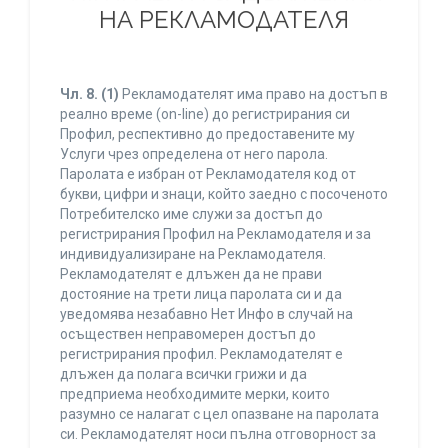
НА РЕКЛАМОДАТЕЛЯ
Чл. 8.
(1)
Рекламодателят има право на достъп в
реално време (on-line) до регистрирания си
Профил, респективно до предоставените му
Услуги чрез определена от него парола.
Паролата е избран от Рекламодателя код от
букви, цифри и знаци, който заедно с посоченото
Потребителско име служи за достъп до
регистрирания Профил на Рекламодателя и за
индивидуализиране на Рекламодателя.
Рекламодателят е длъжен да не прави
достояние на трети лица паролата си и да
уведомява незабавно Нет Инфо в случай на
осъществен неправомерен достъп до
регистрирания профил. Рекламодателят е
длъжен да полага всички грижи и да
предприема необходимите мерки, които
разумно се налагат с цел опазване на паролата
си. Рекламодателят носи пълна отговорност за