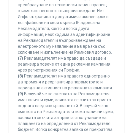
преобразуване по технически начин, правещ
възможно неговото възпроизвеждане. Нет
Инфо съхранява в допустимия законен срок в
лог-файлове на своя сървър IP адреса на
Рекламодателя, както и всяка друга
информация, необходима за идентифициране
на Рекламодателя и възпроизвеждане на
електронното му изявление във връзка със
сключване и изпълнение на Рамковия договор.
(7)
Рекламодателят има право да създаде и
реализира повече от една рекламна кампания
чрез регистрирания си Профил.
(8)
Рекламодателят има правото едностранно
да променя и реорганизира параметрите и
периода на активност на рекламната кампания.
(9)
В случай че по сметката на Рекламодателя
има налични суми, заявката се счита за приета
веднага след извършването й. В случай че по
сметката на Рекламодателя няма налични суми,
заявката се счита за приета с получаване на
плащането на определения от Рекламодателя
бюджет. Всяка конкретна заявка се прекратява