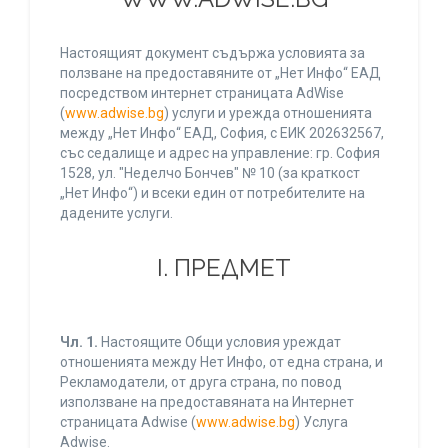
Настоящият документ съдържа условията за
ползване на предоставяните от „Нет Инфо“ ЕАД
посредством интернет страницата AdWise
(
www.adwise.bg
) услуги и урежда отношенията
между „Нет Инфо“ ЕАД, София, с ЕИК 202632567,
със седалище и адрес на управление: гр. София
1528, ул. "Неделчо Бончев" № 10 (за краткост
„Нет Инфо“) и всеки един от потребителите на
дадените услуги.
І. ПРЕДМЕТ
Чл. 1.
Настоящите Общи условия уреждат
отношенията между Нет Инфо, от една страна, и
Рекламодатели, от друга страна, по повод
използване на предоставяната на Интернет
страницата Adwise (
www.adwise.bg
) Услуга
Adwise.