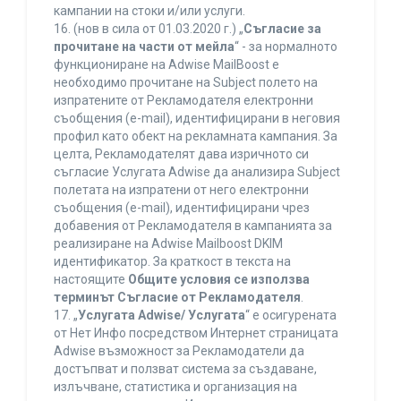
кампании на стоки и/или услуги.
16. (нов в сила от 01.03.2020 г.) „
Съгласие за
прочитане на части от мейла
“ - за нормалното
функциониране на Adwise MailBoost е
необходимо прочитане на Subject полето на
изпратените от Рекламодателя електронни
съобщения (e-mail), идентифицирани в неговия
профил като обект на рекламната кампания. За
целта, Рекламодателят дава изричното си
съгласие Услугата Adwise да анализира Subject
полетата на изпратени от него електронни
съобщения (e-mail), идентифицирани чрез
добавения от Рекламодателя в кампанията за
реализиране на Adwise Mailboost DKIM
идентификатор. За краткост в текста на
настоящите
Общите условия се използва
терминът Съгласие от Рекламодателя
.
17. „
Услугата Adwise/ Услугата
“ е осигурената
от Нет Инфо посредством Интернет страницата
Adwise възможност за Рекламодатели да
достъпват и ползват система за създаване,
излъчване, статистика и организация на