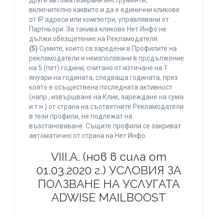
други автоматизирани инструменти,
включително каквито и да е единични кликове
от IP адреси или компютри, управлявани от
Партньори. За такива кликове Нет Инфо не
дължи обезщетение на Рекламодателя.
(5)
Сумите, които са заредени в Профилите на
рекламодатели и неизползвани в продължение
на 5 (пет) години, считано от изтичане на 1
януари на годината, следваща годината, през
която е осъществена последната активност
(напр., извършване на Клик, зареждане на сума
и т.н.) от страна на съответните Рекламодатели
в тези профили, не подлежат на
възстановяване. Същите профили се закриват
автоматично от страна на Нет Инфо.
VIII.A. (нов в сила от
01.03.2020 г.) УСЛОВИЯ ЗА
ПОЛЗВАНЕ НА УСЛУГАТА
ADWISE MAILBOOST