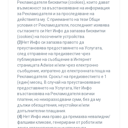
Рекламодателя бисквитки (cookies), които дават
възможност за възстановяване на информация
за Рекламодателя и за проследяване на
действията му. С приемането на тези Общи
условия от Рекламодателя, последният изявява
съгласието си Нет Инфо да запазва бисквитки
(cookies) на посочените устройства.
(3)
Нет Инфо си запазва правото да
преустановява предоставянето на Услугата,
след отправяне на предизвестие чрез
публикуване на съобщение в Интернет
страницата Adwise и/или чрез електронно
съобщение, изпратено до електронната поща на
Рекламодателя. Срокът на предизвестието е 1
(един) месец. В случай на преустановяване
предоставянето на Услугата, Нет Инфо
възстановява на Рекламодателя всички
платени, но неизразходвани суми, без да му
дължи обезщетения, неустойки и/или
допълнителни плащания.
(4)
Нет Инфо има право да премахва невалидни/
фалшиви кликове, генерирани от роботи или