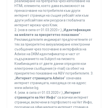
реализиране на препратка чрез използване на
HTML елементи, което дава възможност за
пренасочване на потребителя към други
интернет страници на същия уебсайт или към
други уебсайтове или ресурси в глобалната
интернет мрежа чрез Клик.
2. (нов в сила от 01.03.2020 г.) „
Идентификация
на мейлите за приоритетно показване
“ -
Рекламодателите индикират предпочетените от
тях за приоритетно визуализиране електронни
съобщения чрез посочване в интерфейса на
Adwise на DKIM идентификатор и част от
съдържанието на Subject на писмото.
Комбинацията от двете данни определя кои
електронни съобщения (e-mail) са обект на
приоритетно показване на ABV потребителите. 3.
„
Интернет страницата Adwise
” означава
интернет страницата, находяща се на адрес:
www.adwise.bg.
4. (изм. в сила от 01.03.2020 г.) „
Интернет
страниците на Нет Инфо
” са всички интернет
страници, включени в портфолиото на Нет Инфо,
посочени на официалната интернет страница