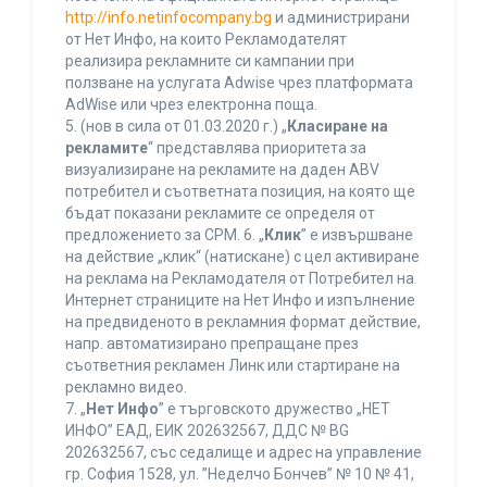
http://info.netinfocompany.bg
и администрирани
от Нет Инфо, на които Рекламодателят
реализира рекламните си кампании при
ползване на услугата Adwise чрез платформата
AdWise или чрез електронна поща.
5. (нов в сила от 01.03.2020 г.) „
Класиране на
рекламите
“ представлява приоритета за
визуализиране на рекламите на даден ABV
потребител и съответната позиция, на която ще
бъдат показани рекламите се определя от
предложението за CPM. 6. „
Клик
” е извършване
на действие „клик“ (натискане) с цел активиране
на реклама на Рекламодателя от Потребител на
Интернет страниците на Нет Инфо и изпълнение
на предвиденото в рекламния формат действие,
напр. автоматизирано препращане през
съответния рекламен Линк или стартиране на
рекламно видео.
7. „
Нет Инфо
” е търговското дружество „НЕТ
ИНФО” ЕАД, ЕИК 202632567, ДДС № BG
202632567, със седалище и адрес на управление
гр. София 1528, ул. ”Неделчо Бончев” № 10 № 41,