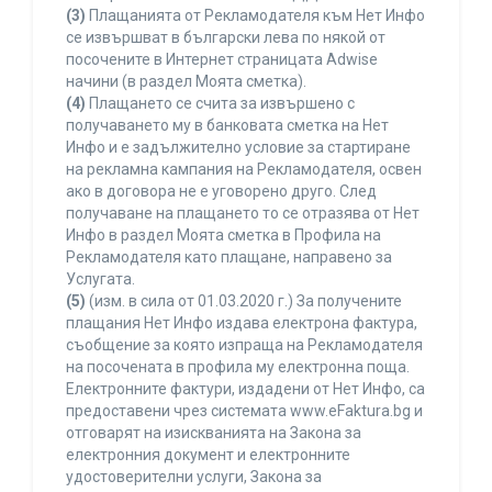
(3)
Плащанията от Рекламодателя към Нет Инфо
се извършват в български лева по някой от
посочените в Интернет страницата Adwise
начини (в раздел Моята сметка).
(4)
Плащането се счита за извършено с
получаването му в банковата сметка на Нет
Инфо и е задължително условие за стартиране
на рекламна кампания на Рекламодателя, освен
ако в договора не е уговорено друго. След
получаване на плащането то се отразява от Нет
Инфо в раздел Моята сметка в Профила на
Рекламодателя като плащане, направено за
Услугата.
(5)
(изм. в сила от 01.03.2020 г.) За получените
плащания Нет Инфо издава електрона фактура,
съобщение за която изпраща на Рекламодателя
на посочената в профила му електронна поща.
Електронните фактури, издадени от Нет Инфо, са
предоставени чрез системата www.eFaktura.bg и
отговарят на изискванията на Закона за
електронния документ и електронните
удостоверителни услуги, Закона за