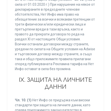
сила от 01.03.2020 г.) При нарушение на някое от
декларираните в предходните членове
обстоятелства, Нет Инфо има право на
обезщетение за всички и всякакви претенции от
трети физически и/или юридически лица и
претърпени вреди в тази връзка, както и
правото да прекрати договора по реда на
раздел XI от настоящите Общи условия.
Всички останали договорки между страните,
уредени по силата на Общите условия на Adwise
и търговския договор между страните, а също
така и общо приложимите правила прилагани
според публикуваната Рекламна тарифа на Нет
Инфо остават в сила без промяна.
IХ. ЗАЩИТА НА ЛИЧНИТЕ
ДАННИ
Чл. 10.
(1)
Нет Инфо се придържа към високи
стандарти при защита на личните данни, като
спазва приложимото законодателство в