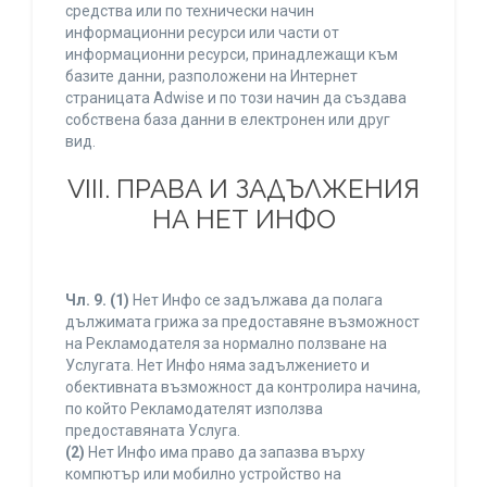
средства или по технически начин
информационни ресурси или части от
информационни ресурси, принадлежащи към
базите данни, разположени на Интернет
страницата Adwise и по този начин да създава
собствена база данни в електронен или друг
вид.
VIII. ПРАВА И ЗАДЪЛЖЕНИЯ
НА НЕТ ИНФО
Чл. 9.
(1)
Нет Инфо се задължава да полага
дължимата грижа за предоставяне възможност
на Рекламодателя за нормално ползване на
Услугата. Нет Инфо няма задължението и
обективната възможност да контролира начина,
по който Рекламодателят използва
предоставяната Услуга.
(2)
Нет Инфо има право да запазва върху
компютър или мобилно устройство на