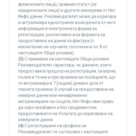
физическите лица), правния статут (за
юридическите лица) и другите изискуеми от Нет
Инфо данни. Рекламодателят може да коригира
и актуализира едностранно въведената от него
информация в електронната форма за
регистрация, респективно във формата за
предоставяне на данни за фактура (с
изключение на случаите, посочени в чл. 8 от
настоящите Общи условия).
(3)
С приемане на настоящите Общи условия
Рекламодателят гарантира, че данните, които
предоставя в процеса на регистрация, са верни,
пълни и точни и при промяна на последните, ще
ги актуализира в 7 (седем) дневен срок от
тяхната промяна. В случай на предоставяне на
неверни данни или ненавременно
актуализиране на същите, Нет Инфо има право
да спре незабавно и без предизвестие
предоставянето на Услугата до коригиране на
неверните данни.
(4)
С регистриране на профила си
Рекламодателят се съгласява с настоящите