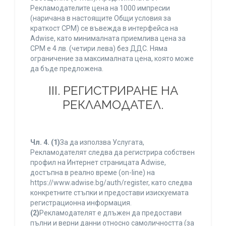
Рекламодателите цена на 1000 импресии
(наричана в настоящите Общи условия за
краткост CPM) се въвежда в интерфейса на
Adwise, като минималната приемлива цена за
CPM е 4 лв. (четири лева) без ДДС. Няма
ограничение за максималната цена, която може
да бъде предложена.
ІІІ. РЕГИСТРИРАНЕ НА
РЕКЛАМОДАТЕЛ.
Чл. 4.
(1)
За да използва Услугата,
Рекламодателят следва да регистрира собствен
профил на Интернет страницата Adwise,
достъпна в реално време (on-line) на
https://www.adwise.bg/auth/register, като следва
конкретните стъпки и предостави изискуемата
регистрационна информация.
(2)
Рекламодателят е длъжен да предостави
пълни и верни данни относно самоличността (за