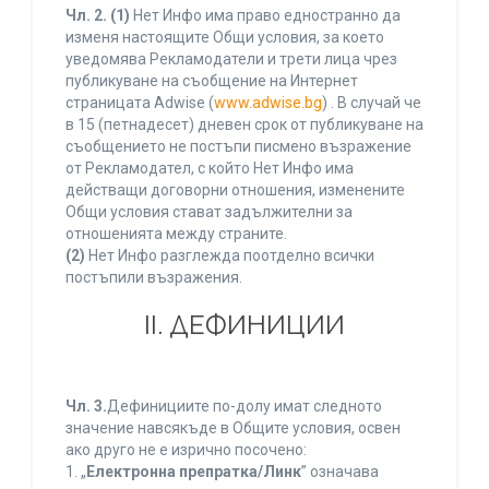
Чл. 2.
(1)
Нет Инфо има право едностранно да
изменя настоящите Общи условия, за което
уведомява Рекламодатели и трети лица чрез
публикуване на съобщение на Интернет
страницата Adwise (
www.adwise.bg
) . В случай че
в 15 (петнадесет) дневен срок от публикуване на
съобщението не постъпи писмено възражение
от Рекламодател, с който Нет Инфо има
действащи договорни отношения, изменените
Общи условия стават задължителни за
отношенията между страните.
(2)
Нет Инфо разглежда поотделно всички
постъпили възражения.
ІІ. ДЕФИНИЦИИ
Чл. 3.
Дефинициите по-долу имат следното
значение навсякъде в Общите условия, освен
ако друго не е изрично посочено:
1. „
Електронна препратка/Линк
” означава