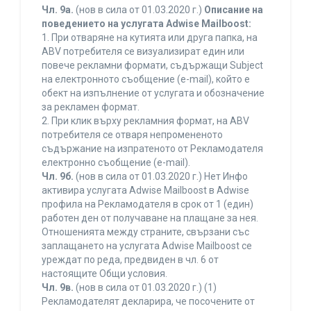
Чл. 9а.
(нов в сила от 01.03.2020 г.)
Описание на
поведението на услугата Adwise Mailboost:
1. При отваряне на кутията или друга папка, на
ABV потребителя се визуализират един или
повече рекламни формати, съдържащи Subject
на електронното съобщение (e-mail), който е
обект на изпълнение от услугата и обозначение
за рекламен формат.
2. При клик върху рекламния формат, на ABV
потребителя се отваря непромененото
съдържание на изпратеното от Рекламодателя
електронно съобщение (e-mail).
Чл. 9б.
(нов в сила от 01.03.2020 г.) Нет Инфо
активира услугата Adwise Mailboost в Adwise
профила на Рекламодателя в срок от 1 (един)
работен ден от получаване на плащане за нея.
Отношенията между страните, свързани със
заплащането на услугата Adwise Mailboost се
уреждат по реда, предвиден в чл. 6 от
настоящите Общи условия.
Чл. 9в.
(нов в сила от 01.03.2020 г.) (1)
Рекламодателят декларира, че посочените от