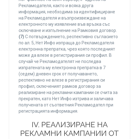
Рекламодателя, както и всяка друга
информация, необходима за идентифициране
на Рекламодателя и възпроизвеждане на
електронното му изявление във връзка със
сключване и изпълнение на Рамковия договор.
(7)
С потвърждението, респективно съгласието
по ал. 5, Нет Инфо изпраща до Рекламодателя
електронна препратка, чрез която последният
може да влезе в регистрирания си профил. В
случай че Рекламодателят не последва
изпратената му електронна препратка в 7
(седем) дневен срок от получаването,
респективно не влезе в регистрирания си
профил, сключеният рамков договор за
реализиране на рекламни кампании се счита за
прекратен, като Нет Инфо изтрива и заличава
получената от съответния Рекламодател при
регистрацията информация.
IV. РЕАЛИЗИРАНЕ НА
РЕКЛАМНИ КАМПАНИИ ОТ