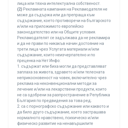
лица или тяхна интелектуална собственост.
(2)
Рекламната кампания на Рекламодателя не
може да съдържа или да препраща към
съдържание, което противоречи на българското
и/или на приложимото европейско
законодателство или на Общите условия.
Рекламодателят се задължава да не рекламира
и да не прави по никакъв начин достояние на
трети лица чрез Услугата материали и/или
съдържание, които неизчерпателно и по
преценка на Нет Инфо:
1. съдържат или биха могли да представляват
заплаха за живота, здравето и/или телесната
неприкосновеност на човек, включително чрез
реклама на неконвенционални методи за
лечение и/или на лекарствени продукти, които
не са одобрени за разпространение в Република
България по предвидения за това ред;
2. са с порнографско съдържание или каквото и
да било друго съдържание, което застрашава
нормалното нравствено, психическо и/или
физическо развитие на ненавършилите