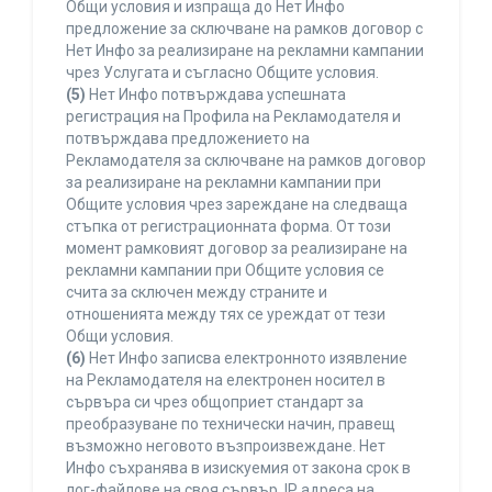
Общи условия и изпраща до Нет Инфо
предложение за сключване на рамков договор с
Нет Инфо за реализиране на рекламни кампании
чрез Услугата и съгласно Общите условия.
(5)
Нет Инфо потвърждава успешната
регистрация на Профила на Рекламодателя и
потвърждава предложението на
Рекламодателя за сключване на рамков договор
за реализиране на рекламни кампании при
Общите условия чрез зареждане на следваща
стъпка от регистрационната форма. От този
момент рамковият договор за реализиране на
рекламни кампании при Общите условия се
счита за сключен между страните и
отношенията между тях се уреждат от тези
Общи условия.
(6)
Нет Инфо записва електронното изявление
на Рекламодателя на електронен носител в
сървъра си чрез общоприет стандарт за
преобразуване по технически начин, правещ
възможно неговото възпроизвеждане. Нет
Инфо съхранява в изискуемия от закона срок в
лог-файлове на своя сървър, IP адреса на