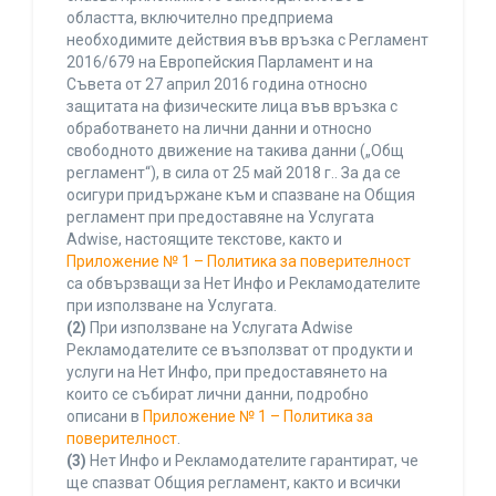
областта, включително предприема
необходимите действия във връзка с Регламент
2016/679 на Европейския Парламент и на
Съвета от 27 април 2016 година относно
защитата на физическите лица във връзка с
обработването на лични данни и относно
свободното движение на такива данни („Общ
регламент“), в сила от 25 май 2018 г.. За да се
осигури придържане към и спазване на Общия
регламент при предоставяне на Услугата
Adwise, настоящите текстове, както и
Приложение № 1 – Политика за поверителност
са обвързващи за Нет Инфо и Рекламодателите
при използване на Услугата.
(2)
При използване на Услугата Adwise
Рекламодателите се възползват от продукти и
услуги на Нет Инфо, при предоставянето на
които се събират лични данни, подробно
описани в
Приложение № 1 – Политика за
поверителност
.
(3)
Нет Инфо и Рекламодателите гарантират, че
ще спазват Общия регламент, както и всички