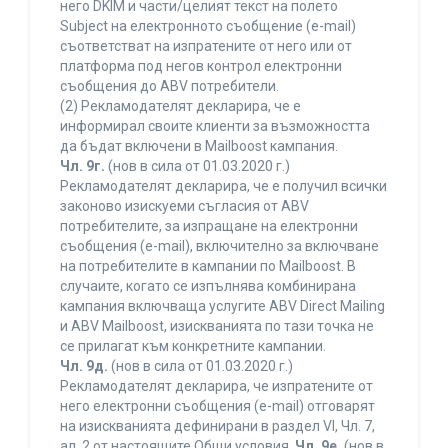
него DKIM и части/целият текст на полето
Subject на електронното съобщение (e-mail)
съответстват на изпратените от него или от
платформа под негов контрол електронни
съобщения до ABV потребители.
(2) Рекламодателят декларира, че е
информирал своите клиенти за възможността
да бъдат включени в Mailboost кампания.
Чл. 9г.
(нов в сила от 01.03.2020 г.)
Рекламодателят декларира, че е получил всички
законово изискуеми съгласия от ABV
потребителите, за изпращане на електронни
съобщения (e-mail), включително за включване
на потребителите в кампании по Mailboost. В
случаите, когато се изпълнява комбинирана
кампания включваща услугите ABV Direct Mailing
и ABV Mailboost, изискванията по тази точка не
се прилагат към конкретните кампании.
Чл. 9д.
(нов в сила от 01.03.2020 г.)
Рекламодателят декларира, че изпратените от
него електронни съобщения (e-mail) отговарят
на изискванията дефинирани в раздел VI, Чл. 7,
ал. 2 от настоящите Общи условия.
Чл. 9е.
(нов в