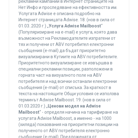
рекламни кампании в Интернет страниците на
Нет Инфо и проследяване на ефективността им.
Услугата Adwise е описана подробно на
Интернет страницата Adwise. 18. (нов в сила от
01.03..2020 г.) „
Услуга Adwise Mailboost
“
(Популяризиране на e-mail) е услуга, която дава
възможност на Рекламодателите изпратени от
тях и получени от ABV потребител електронни
съобщения (e-mail) да бъдат приоритетно
визуализирани в Кутиите на ABV потребителите.
Приоритетното визуализиране се извършва в
специални рекламни позиции, разположени в
горната част на визуалното поле на ABV
потребителя и над всички останали електронни
съобщения (e-mail) от списъка. За краткост в
текста на настоящите Общи условия се използва
терминът Adwise Mailboost. 19. (нов в сила от
01.03.2020 г.) „
Ценови модел на Adwise
Mailboost
“ - определя начина на тарифиране на
услугата Adwise Mailboost, а именно - на 1000
(хиляда) показвания на приоритетни позиции на
полученото от ABV потребителя електронно
съобщение (e-mail). Предложената от