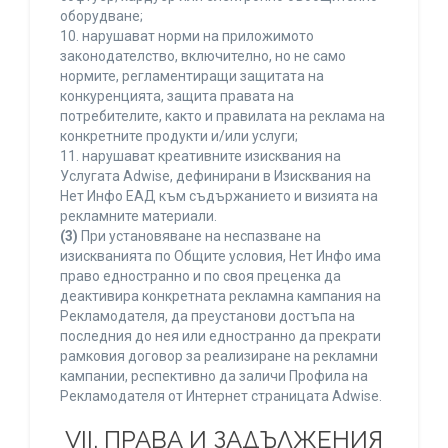
оборудване;
10. нарушават норми на приложимото
законодателство, включително, но не само
нормите, регламентиращи защитата на
конкуренцията, защита правата на
потребителите, както и правилата на реклама на
конкретните продукти и/или услуги;
11. нарушават креативните изисквания на
Услугата Adwise, дефинирани в Изисквания на
Нет Инфо ЕАД към съдържанието и визията на
рекламните материали.
(3)
При установяване на неспазване на
изискванията по Общите условия, Нет Инфо има
право едностранно и по своя преценка да
деактивира конкретната рекламна кампания на
Рекламодателя, да преустанови достъпа на
последния до нея или едностранно да прекрати
рамковия договор за реализиране на рекламни
кампании, респективно да заличи Профила на
Рекламодателя от Интернет страницата Adwise.
VII. ПРАВА И ЗАДЪЛЖЕНИЯ