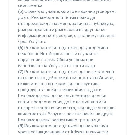
своя сметка.
(5)
Освен в случаите, когато е изрично уговорено
друго, Рекламодателят няма право да
възпроизвежда, променя, заличава, публикува,
разпространява и разгласява по друг начин
информационните ресурси, станали му известни
чрез Услугата.
(6)
Рекламодателят е длъжен да уведомява
незабавно Нет Инфо за всеки случай на
нарушение на тези Общи условия при
използване на Услугата от трети лица.
(7)
Рекламодателят е длъжен да не се намесва
в правилното действие на системата на Adwise,
включително, но не само: да не осуетява
процедурата по идентификация на други
Рекламодатели; да не осъществява достъп
извън предоставения; да не накърнява или
възпрепятства наличността, надеждността или
качеството на Услугата по отношение на други
Рекламодатели, респективно трети лица.
(8)
Рекламодателят е длъжен да не извлича
чрез несанкционирани от Adwise технически