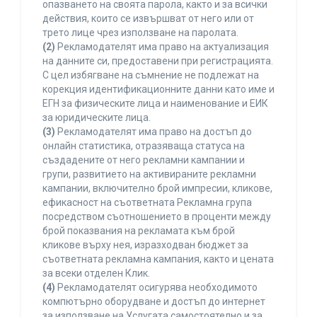
опазването на своята парола, както и за всички
действия, които се извършват от него или от
трето лице чрез използване на паролата.
(2)
Рекламодателят има право на актуализация
на данните си, предоставени при регистрацията.
С цел избягване на съмнение не подлежат на
корекция идентификационните данни като име и
ЕГН за физическите лица и наименование и ЕИК
за юридическите лица.
(3)
Рекламодателят има право на достъп до
онлайн статистика, отразяваща статуса на
създадените от него рекламни кампании и
групи, развитието на активираните рекламни
кампании, включително брой импресии, кликове,
ефикасност на съответната Рекламна група
посредством съотношението в проценти между
брой показвания на рекламата към брой
кликове върху нея, изразходван бюджет за
съответната рекламна кампания, както и цената
за всеки отделен Клик.
(4)
Рекламодателят осигурява необходимото
компютърно оборудване и достъп до интернет
за използване на Услугата самостоятелно и за