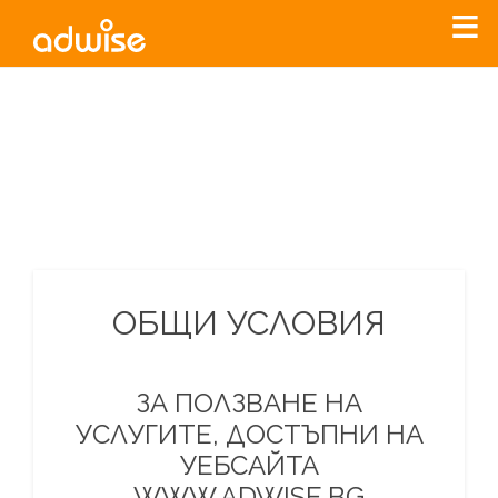
Уважаеми рекламодатели, с настоящото съобщение
бихме искали да Ви уведомим, че „Нет Инфо“ ЕАД (
„Нет
Инфо“
)
прекратява услугата Adwise
считано от
01.01.2026
г
.
За повече информация, натиснете
тук.
ОБЩИ УСЛОВИЯ
ЗА ПОЛЗВАНЕ НА
УСЛУГИТЕ, ДОСТЪПНИ НА
УЕБСАЙТА
WWW.ADWISE.BG