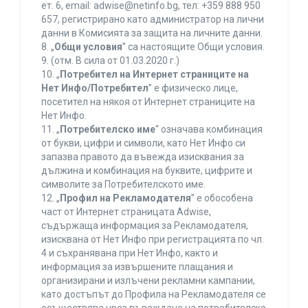
ет. 6, еmail: adwise@netinfo.bg, тел: +359 888 950
657, регистрирано като администратор на лични
данни в Комисията за защита на личните данни.
8. „
Общи условия
” са настоящите Общи условия.
9. (отм. В сила от 01.03.2020 г.)
10. „
Потребител на Интернет страниците на
Нет Инфо/Потребител
” е физическо лице,
посетител на някоя от Интернет страниците на
Нет Инфо.
11. „
Потребителско име
“ означава комбинация
от букви, цифри и символи, като Нет Инфо си
запазва правото да въвежда изисквания за
дължина и комбинация на буквите, цифрите и
символите за Потребителското име.
12. „
Профил на Рекламодателя
” е обособена
част от Интернет страницата Adwise,
съдържаща информация за Рекламодателя,
изисквана от Нет Инфо при регистрацията по чл.
4 и съхранявана при Нет Инфо, както и
информация за извършените плащания и
организирани и излъчени рекламни кампании,
като достъпът до Профила на Рекламодателя се