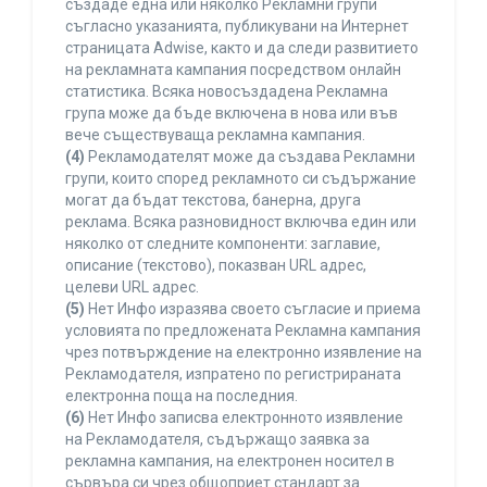
създаде една или няколко Рекламни групи
съгласно указанията, публикувани на Интернет
страницата Adwise, както и да следи развитието
на рекламната кампания посредством онлайн
статистика. Всяка новосъздадена Рекламна
група може да бъде включена в нова или във
вече съществуваща рекламна кампания.
(4)
Рекламодателят може да създава Рекламни
групи, които според рекламното си съдържание
могат да бъдат текстова, банерна, друга
реклама. Всяка разновидност включва един или
няколко от следните компоненти: заглавие,
описание (текстово), показван URL адрес,
целеви URL адрес.
(5)
Нет Инфо изразява своето съгласие и приема
условията по предложената Рекламна кампания
чрез потвърждение на електронно изявление на
Рекламодателя, изпратено по регистрираната
електронна поща на последния.
(6)
Нет Инфо записва електронното изявление
на Рекламодателя, съдържащо заявка за
рекламна кампания, на електронен носител в
сървъра си чрез общоприет стандарт за