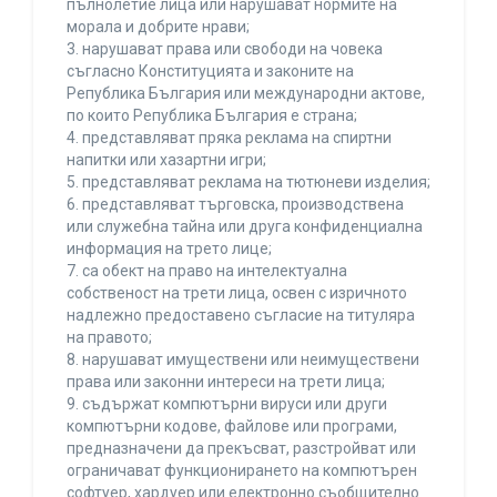
пълнолетие лица или нарушават нормите на
морала и добрите нрави;
3. нарушават права или свободи на човека
съгласно Конституцията и законите на
Република България или международни актове,
по които Република България е страна;
4. представляват пряка реклама на спиртни
напитки или хазартни игри;
5. представляват реклама на тютюневи изделия;
6. представляват търговска, производствена
или служебна тайна или друга конфиденциална
информация на трето лице;
7. са обект на право на интелектуална
собственост на трети лица, освен с изричното
надлежно предоставено съгласие на титуляра
на правото;
8. нарушават имуществени или неимуществени
права или законни интереси на трети лица;
9. съдържат компютърни вируси или други
компютърни кодове, файлове или програми,
предназначени да прекъсват, разстройват или
ограничават функционирането на компютърен
софтуер, хардуер или електронно съобщително