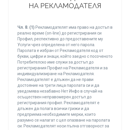
НА РЕКЛАМОДАТЕЛЯ
Чл. 8.
(1)
Рекламодателят има право на достъп в
реално време (on-line) до регистрирания си
Профил, респективно до предоставените му
Услуги чрез определена от него парола.
Паролата е избран от Рекламодателя код от
букви, цифри и знаци, който заедно с посоченото
Потребителско име служи за достъп до
регистрирания Профил на Рекламодателя и за
индивидуализиране на Рекламодателя.
Рекламодателят е длъжен да не прави
достояние на трети лица паролата си и да
уведомява незабавно Нет Инфо в случай на
осъществен неправомерен достъп до
регистрирания профил. Рекламодателят е
длъжен да полага всички грижи и да
предприема необходимите мерки, които
разумно се налагат с цел опазване на паролата
си. Рекламодателят носи пълна отговорност за