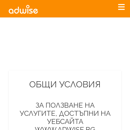
Уважаеми рекламодатели, с настоящото съобщение
бихме искали да Ви уведомим, че „Нет Инфо“ ЕАД (
„Нет
Инфо“
)
прекратява услугата Adwise
считано от
01.01.2026
г
.
За повече информация, натиснете
тук.
ОБЩИ УСЛОВИЯ
ЗА ПОЛЗВАНЕ НА
УСЛУГИТЕ, ДОСТЪПНИ НА
УЕБСАЙТА
WWW.ADWISE.BG