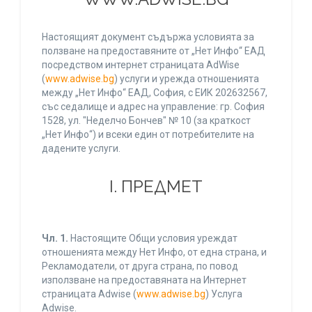
Настоящият документ съдържа условията за
ползване на предоставяните от „Нет Инфо“ ЕАД
посредством интернет страницата AdWise
(
www.adwise.bg
) услуги и урежда отношенията
между „Нет Инфо“ ЕАД, София, с ЕИК 202632567,
със седалище и адрес на управление: гр. София
1528, ул. "Неделчо Бончев" № 10 (за краткост
„Нет Инфо“) и всеки един от потребителите на
дадените услуги.
І. ПРЕДМЕТ
Чл. 1.
Настоящите Общи условия уреждат
отношенията между Нет Инфо, от една страна, и
Рекламодатели, от друга страна, по повод
използване на предоставяната на Интернет
страницата Adwise (
www.adwise.bg
) Услуга
Adwise.