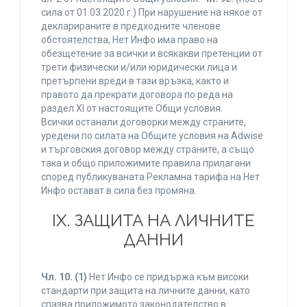
сила от 01.03.2020 г.) При нарушение на някое от
декларираните в предходните членове
обстоятелства, Нет Инфо има право на
обезщетение за всички и всякакви претенции от
трети физически и/или юридически лица и
претърпени вреди в тази връзка, както и
правото да прекрати договора по реда на
раздел XI от настоящите Общи условия.
Всички останали договорки между страните,
уредени по силата на Общите условия на Adwise
и търговския договор между страните, а също
така и общо приложимите правила прилагани
според публикуваната Рекламна тарифа на Нет
Инфо остават в сила без промяна.
IХ. ЗАЩИТА НА ЛИЧНИТЕ
ДАННИ
Чл. 10.
(1)
Нет Инфо се придържа към високи
стандарти при защита на личните данни, като
спазва приложимото законодателство в