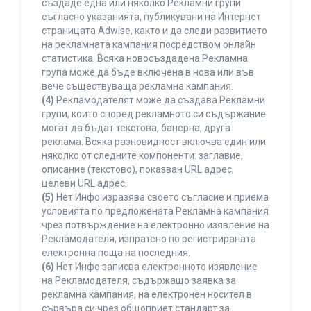
създаде една или няколко Рекламни групи
съгласно указанията, публикувани на Интернет
страницата Adwise, както и да следи развитието
на рекламната кампания посредством онлайн
статистика. Всяка новосъздадена Рекламна
група може да бъде включена в нова или във
вече съществуваща рекламна кампания.
(4)
Рекламодателят може да създава Рекламни
групи, които според рекламното си съдържание
могат да бъдат текстова, банерна, друга
реклама. Всяка разновидност включва един или
няколко от следните компоненти: заглавие,
описание (текстово), показван URL адрес,
целеви URL адрес.
(5)
Нет Инфо изразява своето съгласие и приема
условията по предложената Рекламна кампания
чрез потвърждение на електронно изявление на
Рекламодателя, изпратено по регистрираната
електронна поща на последния.
(6)
Нет Инфо записва електронното изявление
на Рекламодателя, съдържащо заявка за
рекламна кампания, на електронен носител в
сървъра си чрез общоприет стандарт за