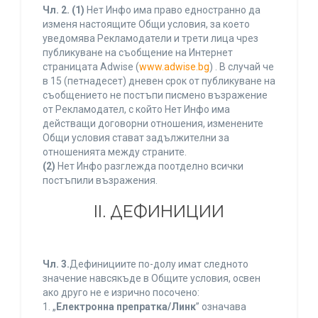
Чл. 2.
(1)
Нет Инфо има право едностранно да
изменя настоящите Общи условия, за което
уведомява Рекламодатели и трети лица чрез
публикуване на съобщение на Интернет
страницата Adwise (
www.adwise.bg
) . В случай че
в 15 (петнадесет) дневен срок от публикуване на
съобщението не постъпи писмено възражение
от Рекламодател, с който Нет Инфо има
действащи договорни отношения, изменените
Общи условия стават задължителни за
отношенията между страните.
(2)
Нет Инфо разглежда поотделно всички
постъпили възражения.
ІІ. ДЕФИНИЦИИ
Чл. 3.
Дефинициите по-долу имат следното
значение навсякъде в Общите условия, освен
ако друго не е изрично посочено:
1. „
Електронна препратка/Линк
” означава