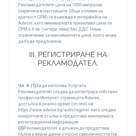
Рекламодателите цена на 1000 импресии
(наричана в настоящите Общи условия за
краткост CPM) се въвежда в интерфейса на
Adwise, като минималната приемлива цена за
CPM е 4 лв. (четири лева) без ДДС. Няма
ограничение за максималната цена, която може
да бъде предложена.
ІІІ. РЕГИСТРИРАНЕ НА
РЕКЛАМОДАТЕЛ.
Чл. 4.
(1)
За да използва Услугата,
Рекламодателят следва да регистрира собствен
профил на Интернет страницата Adwise,
достъпна в реално време (on-line) на
https://www.adwise.bg/auth/register, като следва
конкретните стъпки и предостави изискуемата
регистрационна информация.
(2)
Рекламодателят е длъжен да предостави
пълни и верни данни относно самоличността (за