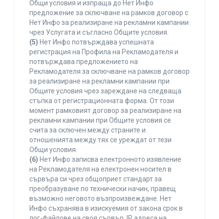
Общи условия и изпраща до Нет Инфо
предложение за сключване на рамков договор с
Нет Инфо за реализиране на рекламни кампании
чрез Услугата и съгласно Общите условия.
(5)
Нет Инфо потвърждава успешната
регистрация на Профила на Рекламодателя и
потвърждава предложението на
Рекламодателя за сключване на рамков договор
за реализиране на рекламни кампании при
Общите условия чрез зареждане на следваща
стъпка от регистрационната форма. От този
момент рамковият договор за реализиране на
рекламни кампании при Общите условия се
счита за сключен между страните и
отношенията между тях се уреждат от тези
Общи условия.
(6)
Нет Инфо записва електронното изявление
на Рекламодателя на електронен носител в
сървъра си чрез общоприет стандарт за
преобразуване по технически начин, правещ
възможно неговото възпроизвеждане. Нет
Инфо съхранява в изискуемия от закона срок в
лог-файлове на своя сървър, IP адреса на