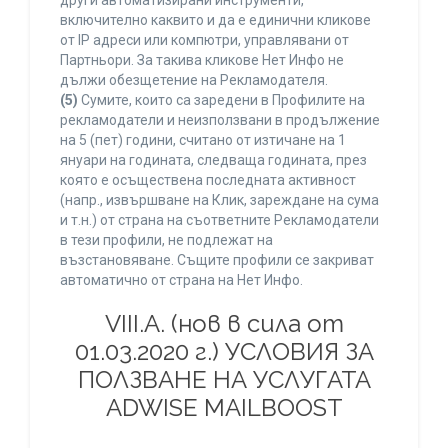
други автоматизирани инструменти,
включително каквито и да е единични кликове
от IP адреси или компютри, управлявани от
Партньори. За такива кликове Нет Инфо не
дължи обезщетение на Рекламодателя.
(5)
Сумите, които са заредени в Профилите на
рекламодатели и неизползвани в продължение
на 5 (пет) години, считано от изтичане на 1
януари на годината, следваща годината, през
която е осъществена последната активност
(напр., извършване на Клик, зареждане на сума
и т.н.) от страна на съответните Рекламодатели
в тези профили, не подлежат на
възстановяване. Същите профили се закриват
автоматично от страна на Нет Инфо.
VIII.A. (нов в сила от
01.03.2020 г.) УСЛОВИЯ ЗА
ПОЛЗВАНЕ НА УСЛУГАТА
ADWISE MAILBOOST