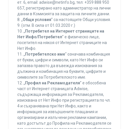
ет. 6, еmail: adwise@netinfo.bg, тел: +359 888 950
657, регистрирано като администратор на лични
данни в Комисията за защита на личните данни.
8. „
Общи условия
” са настоящите Общи условия.
9. (отм. В сила от 01.03.2020 г.)
10. „
Потребител на Интернет страниците на
Нет Инфо/Потребител
” е физическо лице,
посетител на някоя от Интернет страниците на
Нет Инфо.
11. „
Потребителско име
“ означава комбинация
от букви, цифри и символи, като Нет Инфо си
запазва правото да въвежда изисквания за
дължина и комбинация на буквите, цифрите и
символите за Потребителското име.
12. „
Профил на Рекламодателя
” е обособена
част от Интернет страницата Adwise,
съдържаща информация за Рекламодателя,
изисквана от Нет Инфо при регистрацията по чл.
4 и съхранявана при Нет Инфо, както и
информация за извършените плащания и
организирани и излъчени рекламни кампании,
като достъпът до Профила на Рекламодателя се