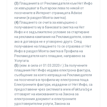
(3)
Плащанията от Рекламодателя към Нет Инфо
се извършват в български лева по някой от
посочените в Интернет страницата Adwise
начини (в раздел Моята сметка).
(4)
Плащането се счита за извършено с
получаването му в банковата сметка на Нет
Инфо и е задължително условие за стартиране
на рекламна кампания на Рекламодателя, освен
ако в договора не е уговорено друго. След
получаване на плащането то се отразява от Нет
Инфо в раздел Моята сметка в Профила на
Рекламодателя като плащане, направено за
Услугата.
(5)
(изм. в сила от 01.03.2020 г.) За получените
плащания Нет Инфо издава електрона фактура,
съобщение за която изпраща на Рекламодателя
на посочената в профила му електронна поща.
Електронните фактури, издадени от Нет Инфо, са
предоставени чрез системата www.eFaktura.bg и
отговарят на изискванията на Закона за
електронния документ и електронните
удостоверителни услуги, Закона за