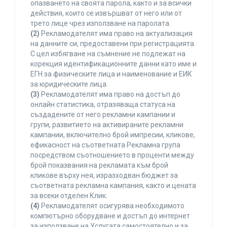
опазването на своята парола, както и за всички
действия, които се извършват от него или от
трето лице чрез използване на паролата.
(2)
Рекламодателят има право на актуализация
на данните си, предоставени при регистрацията.
С цел избягване на съмнение не подлежат на
корекция идентификационните данни като име и
ЕГН за физическите лица и наименование и ЕИК
за юридическите лица.
(3)
Рекламодателят има право на достъп до
онлайн статистика, отразяваща статуса на
създадените от него рекламни кампании и
групи, развитието на активираните рекламни
кампании, включително брой импресии, кликове,
ефикасност на съответната Рекламна група
посредством съотношението в проценти между
брой показвания на рекламата към брой
кликове върху нея, изразходван бюджет за
съответната рекламна кампания, както и цената
за всеки отделен Клик.
(4)
Рекламодателят осигурява необходимото
компютърно оборудване и достъп до интернет
за използване на Услугата самостоятелно и за