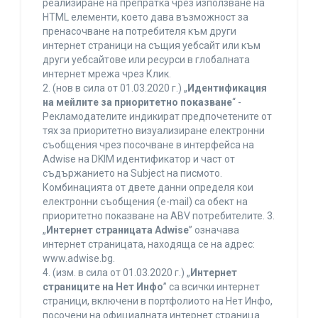
реализиране на препратка чрез използване на
HTML елементи, което дава възможност за
пренасочване на потребителя към други
интернет страници на същия уебсайт или към
други уебсайтове или ресурси в глобалната
интернет мрежа чрез Клик.
2. (нов в сила от 01.03.2020 г.) „
Идентификация
на мейлите за приоритетно показване
“ -
Рекламодателите индикират предпочетените от
тях за приоритетно визуализиране електронни
съобщения чрез посочване в интерфейса на
Adwise на DKIM идентификатор и част от
съдържанието на Subject на писмото.
Комбинацията от двете данни определя кои
електронни съобщения (e-mail) са обект на
приоритетно показване на ABV потребителите. 3.
„
Интернет страницата Adwise
” означава
интернет страницата, находяща се на адрес:
www.adwise.bg.
4. (изм. в сила от 01.03.2020 г.) „
Интернет
страниците на Нет Инфо
” са всички интернет
страници, включени в портфолиото на Нет Инфо,
посочени на официалната интернет страница