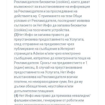
Рекламодателя бисквитки (cookies), които дават
възможност за възстановяване на информация
за Рекламодателя и за проследяване на
действията му. С приемането на тези Общи
условия от Рекламодателя, последният изявява
съгласието си Нет Инфо да запазва бисквитки
(cookies) на посочените устройства.
(3)
Нет Инфо си запазва правото да
преустановява предоставянето на Услугата,
след отправяне на предизвестие чрез
публикуване на съобщение в Интернет
страницата Adwise и/или чрез електронно
съобщение, изпратено до електронната поща на
Рекламодателя. Срокът на предизвестието е 1
(един) месец. В случай на преустановяване
предоставянето на Услугата, Нет Инфо
възстановява на Рекламодателя всички
платени, но неизразходвани суми, без да му
дължи обезщетения, неустойки и/или
допълнителни плащания.
(4)
Нет Инфо има право да премахва невалидни/
фалшиви кликове, генерирани от роботи или