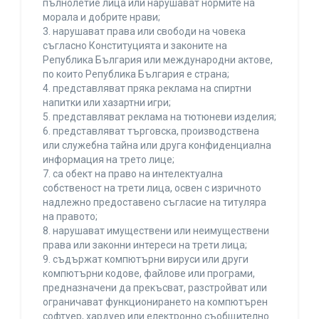
пълнолетие лица или нарушават нормите на
морала и добрите нрави;
3. нарушават права или свободи на човека
съгласно Конституцията и законите на
Република България или международни актове,
по които Република България е страна;
4. представляват пряка реклама на спиртни
напитки или хазартни игри;
5. представляват реклама на тютюневи изделия;
6. представляват търговска, производствена
или служебна тайна или друга конфиденциална
информация на трето лице;
7. са обект на право на интелектуална
собственост на трети лица, освен с изричното
надлежно предоставено съгласие на титуляра
на правото;
8. нарушават имуществени или неимуществени
права или законни интереси на трети лица;
9. съдържат компютърни вируси или други
компютърни кодове, файлове или програми,
предназначени да прекъсват, разстройват или
ограничават функционирането на компютърен
софтуер, хардуер или електронно съобщително