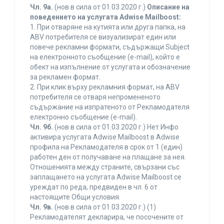
Чл. 9а.
(нов в сила от 01.03.2020 г.)
Описание на
поведението на услугата Adwise Mailboost:
1. При отваряне на кутията или друга папка, на
ABV потребителя се визуализират един или
повече рекламни формати, съдържащи Subject
на електронното съобщение (e-mail), който е
обект на изпълнение от услугата и обозначение
за рекламен формат.
2. При клик върху рекламния формат, на ABV
потребителя се отваря непромененото
съдържание на изпратеното от Рекламодателя
електронно съобщение (e-mail).
Чл. 9б.
(нов в сила от 01.03.2020 г.) Нет Инфо
активира услугата Adwise Mailboost в Adwise
профила на Рекламодателя в срок от 1 (един)
работен ден от получаване на плащане за нея.
Отношенията между страните, свързани със
заплащането на услугата Adwise Mailboost се
уреждат по реда, предвиден в чл. 6 от
настоящите Общи условия.
Чл. 9в.
(нов в сила от 01.03.2020 г.) (1)
Рекламодателят декларира, че посочените от