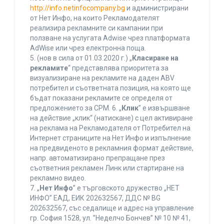
http://info.netinfocompany.bg
и администрирани
от Нет Инфо, на които Рекламодателят
реализира рекламните си кампании при
ползване на услугата Adwise чрез платформата
AdWise или чрез електронна поща.
5. (нов в сила от 01.03.2020 г.) „
Класиране на
рекламите
“ представлява приоритета за
визуализиране на рекламите на даден ABV
потребител и съответната позиция, на която ще
бъдат показани рекламите се определя от
предложението за CPM. 6. „
Клик
” е извършване
на действие „клик“ (натискане) с цел активиране
на реклама на Рекламодателя от Потребител на
Интернет страниците на Нет Инфо и изпълнение
на предвиденото в рекламния формат действие,
напр. автоматизирано препращане през
съответния рекламен Линк или стартиране на
рекламно видео.
7. „
Нет Инфо
” е търговското дружество „НЕТ
ИНФО” ЕАД, ЕИК 202632567, ДДС № BG
202632567, със седалище и адрес на управление
гр. София 1528, ул. ”Неделчо Бончев” № 10 № 41,