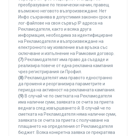
преобразуване по технически начин, правещ
възможно неговото възпроизвеждане. Нет
Инфо съхранява в допустимия законен срок в
лог-файлове на своя сървър IP адреса на
Рекламодателя, както и всяка друга
информация, необходима за идентифициране
на Рекламодателя и възпроизвеждане на
електронното му изявление във връзка със
сключване и изпълнение на Рамковия договор.
(7)
Рекламодателят има право да създаде и
реализира повече от една рекламна кампания
чрез регистрирания си Профил.
(8)
Рекламодателят има правото едностранно
да променя и реорганизира параметрите и
периода на активност на рекламната кампания.
(9)
В случай че по сметката на Рекламодателя
има налични суми, заявката се счита за приета
веднага след извършването й. В случай че по
сметката на Рекламодателя няма налични суми,
заявката се счита за приета с получаване на
плащането на определения от Рекламодателя
бюджет. Всяка конкретна заявка се прекратява