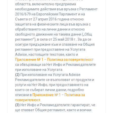
областта, включително предприема
необходимите действия във връзка с Регламент
2016/679 на Европейския Парламент и на
Съвета от 27 април 2016 година относно
защитата на физическите лица във връзка с
обработването на лични данни и относно
свободното движение на такива данни („Общ
регламент“), в сила от 25 май 2018 г.. За да се
осигури придържане към и спазване на Общия
регламент при предоставяне на Услугата
Adwise, настоящите текстове, както и
Приложение № 1 – Политика за поверителност
са обвързващи за Нет Инфо и Рекламодателите
при използване на Услугата.
(2)
При използване на Услугата Adwise
Рекламодателите се възползват от продукти и
услуги на Нет Инфо, при предоставянето на
които се събират лични данни, подробно
описани в
Приложение № 1 – Политика за
поверителност
.
(3)
Нет Инфо и Рекламодателите гарантират, че
ще спазват Общия регламент, както и всички