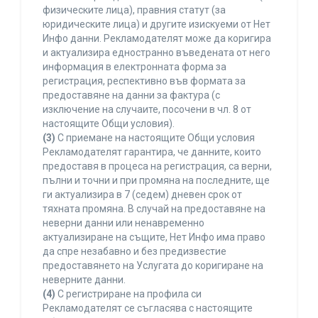
физическите лица), правния статут (за
юридическите лица) и другите изискуеми от Нет
Инфо данни. Рекламодателят може да коригира
и актуализира едностранно въведената от него
информация в електронната форма за
регистрация, респективно във формата за
предоставяне на данни за фактура (с
изключение на случаите, посочени в чл. 8 от
настоящите Общи условия).
(3)
С приемане на настоящите Общи условия
Рекламодателят гарантира, че данните, които
предоставя в процеса на регистрация, са верни,
пълни и точни и при промяна на последните, ще
ги актуализира в 7 (седем) дневен срок от
тяхната промяна. В случай на предоставяне на
неверни данни или ненавременно
актуализиране на същите, Нет Инфо има право
да спре незабавно и без предизвестие
предоставянето на Услугата до коригиране на
неверните данни.
(4)
С регистриране на профила си
Рекламодателят се съгласява с настоящите