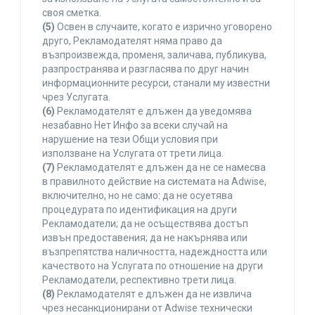
своя сметка.
(5)
Освен в случаите, когато е изрично уговорено
друго, Рекламодателят няма право да
възпроизвежда, променя, заличава, публикува,
разпространява и разгласява по друг начин
информационните ресурси, станали му известни
чрез Услугата.
(6)
Рекламодателят е длъжен да уведомява
незабавно Нет Инфо за всеки случай на
нарушение на тези Общи условия при
използване на Услугата от трети лица.
(7)
Рекламодателят е длъжен да не се намесва
в правилното действие на системата на Adwise,
включително, но не само: да не осуетява
процедурата по идентификация на други
Рекламодатели; да не осъществява достъп
извън предоставения; да не накърнява или
възпрепятства наличността, надеждността или
качеството на Услугата по отношение на други
Рекламодатели, респективно трети лица.
(8)
Рекламодателят е длъжен да не извлича
чрез несанкционирани от Adwise технически