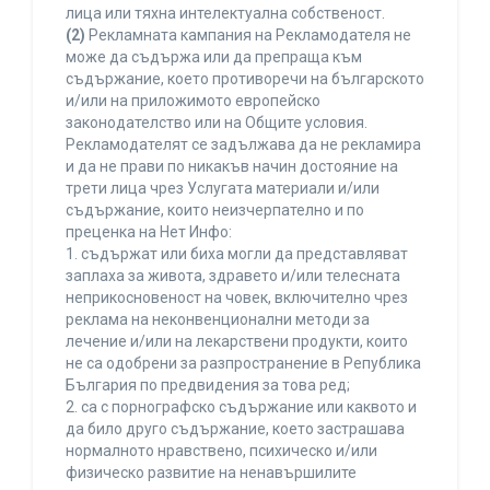
лица или тяхна интелектуална собственост.
(2)
Рекламната кампания на Рекламодателя не
може да съдържа или да препраща към
съдържание, което противоречи на българското
и/или на приложимото европейско
законодателство или на Общите условия.
Рекламодателят се задължава да не рекламира
и да не прави по никакъв начин достояние на
трети лица чрез Услугата материали и/или
съдържание, които неизчерпателно и по
преценка на Нет Инфо:
1. съдържат или биха могли да представляват
заплаха за живота, здравето и/или телесната
неприкосновеност на човек, включително чрез
реклама на неконвенционални методи за
лечение и/или на лекарствени продукти, които
не са одобрени за разпространение в Република
България по предвидения за това ред;
2. са с порнографско съдържание или каквото и
да било друго съдържание, което застрашава
нормалното нравствено, психическо и/или
физическо развитие на ненавършилите