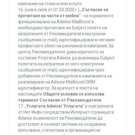
кампании на стоки и/или услуги.
16. (нов в сила от 01.03.2020 г.) „
Съгласие за
прочитане на части от мейла
“ - за нормалното
функциониране на Adwise MailBoost е
необходимо прочитане на Subject полето на
изпратените от Рекламодателя електронни
съобщения (e-mail), идентифицирани в неговия
профил като обект на рекламната кампания. За
целта, Рекламодателят дава изричното си
съгласие Услугата Adwise да анализира Subject
полетата на изпратени от него електронни
съобщения (e-mail), идентифицирани чрез
добавения от Рекламодателя в кампанията за
реализиране на Adwise Mailboost DKIM
идентификатор. За краткост в текста на
настоящите
Общите условия се използва
терминът Съгласие от Рекламодателя
.
17. „
Услугата Adwise/ Услугата
“ е осигурената
от Нет Инфо посредством Интернет страницата
Adwise възможност за Рекламодатели да
достъпват и ползват система за създаване,
излъчване, статистика и организация на