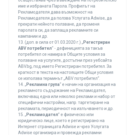
осъществява чрез въвеждане на потребителско
име и избраната Парола. Профилът на
Рекламодателя дава възможност на
Рекламодателя да ползва Услугата Adwise, да
прекрати нейното ползване, да променя
паролата си, да заплаща рекламните си
кампании и др.
13. (доп. в сила от 01.03.2020 г.) „
Регистриран
ABV потребител
“ - дефиницията за такъв
потребител се намира в Общите условия за
ползване на услугите, достъпни през уебсайта
ABV.bg, под името Регистриран потребител. За
краткост в текста на настоящите Общи условия
се използва терминът „ABV потребител“.
14. „
Рекламна група
“ е начин на организация на
рекламното съдържание на Рекламодател,
включващ една или няколко реклами и набор от
специфични настройки, напр. таргетиране на
рекламата, периодичност на излъчването и др.
15. „
Рекламодател
” е физическо или
юридическо лице, което е регистрирано на
Интернет страницата Adwise и чрез Услугата
Adwise организира и провежда рекламни