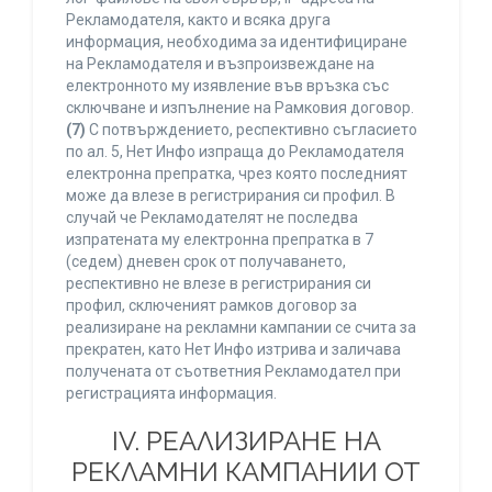
Рекламодателя, както и всяка друга
информация, необходима за идентифициране
на Рекламодателя и възпроизвеждане на
електронното му изявление във връзка със
сключване и изпълнение на Рамковия договор.
(7)
С потвърждението, респективно съгласието
по ал. 5, Нет Инфо изпраща до Рекламодателя
електронна препратка, чрез която последният
може да влезе в регистрирания си профил. В
случай че Рекламодателят не последва
изпратената му електронна препратка в 7
(седем) дневен срок от получаването,
респективно не влезе в регистрирания си
профил, сключеният рамков договор за
реализиране на рекламни кампании се счита за
прекратен, като Нет Инфо изтрива и заличава
получената от съответния Рекламодател при
регистрацията информация.
IV. РЕАЛИЗИРАНЕ НА
РЕКЛАМНИ КАМПАНИИ ОТ