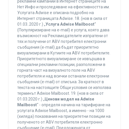
рекламни кампании в Интернет страниците на
Нет Инфо и проследяване на ефективността им.
Услугата Adwise е описана подробно на
Интернет страницата Adwise. 18. (нов в сила от
01.03..2020 г.) „
Услуга Adwise Mailboost
“
(Популяризиране на e-mail) е услуга, която дава
възможност на Рекламодателите изпратени от
тях и получени от ABV потребител електронни
съобщения (e-mail) да бъдат приоритетно
визуализирани в Кутиите на ABV потребителите.
Приоритетното визуализиране се извършва в
специални рекламни позиции, разположени в
горната част на визуалното поле на ABV
потребителя и над всички останали електронни
съобщения (e-mail) от списъка. За краткост в
текста на настоящите Общи условия се използва
терминът Adwise Mailboost. 19. (нов в сила от
01.03.2020 г.) „
Ценови модел на Adwise
Mailboost
“ - определя начина на тарифиране на
услугата Adwise Mailboost, а именно - на 1000
(хиляда) показвания на приоритетни позиции на
полученото от ABV потребителя електронно
съобщение (e-mail). Предложената от