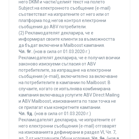
него DKIM и части/целият текст на полето
Subject на електронното съобщение (e-mail)
съответстват на изпратените от него или от
платформа под негов контрол електронни
съобщения до ABV потребители.
(2) Рекламодателят декларира, че е
информирал своите клиенти за възможността
да бъдат включени в Mailboost кампания.
Чл. 9г.
(нов в сила от 01.03.2020 г.)
Рекламодателят декларира, че е получил всички
законово изискуеми съгласия от ABV
потребителите, за изпращане на електронни
съобщения (e-mail), включително за включване
на потребителите в кампании по Mailboost. В
случаите, когато се изпълнява комбинирана
кампания включваща услугите ABV Direct Mailing
и ABV Mailboost, изискванията по тази точка не
се прилагат към конкретните кампании.
Чл. 9д.
(нов в сила от 01.03.2020 г.)
Рекламодателят декларира, че изпратените от
него електронни съобщения (e-mail) отговарят
на изискванията дефинирани в раздел VI, Чл. 7,
ал. 2 от настоящите Общи условия.
Чл. 9е.
(нов в