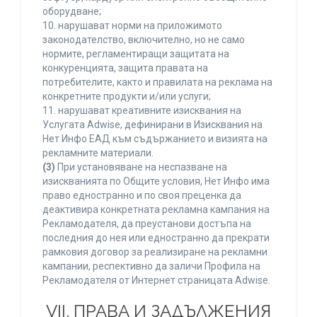
оборудване;
10. нарушават норми на приложимото
законодателство, включително, но не само
нормите, регламентиращи защитата на
конкуренцията, защита правата на
потребителите, както и правилата на реклама на
конкретните продукти и/или услуги;
11. нарушават креативните изисквания на
Услугата Adwise, дефинирани в Изисквания на
Нет Инфо ЕАД към съдържанието и визията на
рекламните материали.
(3)
При установяване на неспазване на
изискванията по Общите условия, Нет Инфо има
право едностранно и по своя преценка да
деактивира конкретната рекламна кампания на
Рекламодателя, да преустанови достъпа на
последния до нея или едностранно да прекрати
рамковия договор за реализиране на рекламни
кампании, респективно да заличи Профила на
Рекламодателя от Интернет страницата Adwise.
VII. ПРАВА И ЗАДЪЛЖЕНИЯ