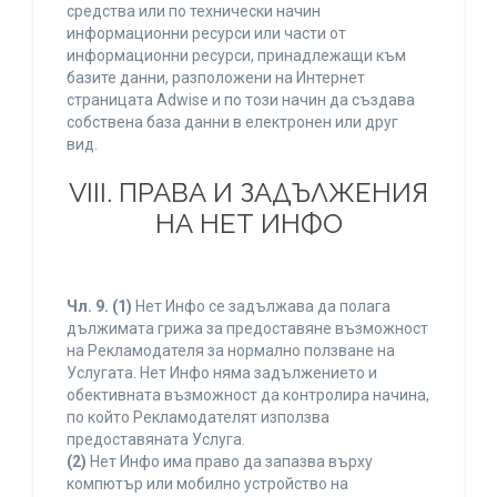
средства или по технически начин
информационни ресурси или части от
информационни ресурси, принадлежащи към
базите данни, разположени на Интернет
страницата Adwise и по този начин да създава
собствена база данни в електронен или друг
вид.
VIII. ПРАВА И ЗАДЪЛЖЕНИЯ
НА НЕТ ИНФО
Чл. 9.
(1)
Нет Инфо се задължава да полага
дължимата грижа за предоставяне възможност
на Рекламодателя за нормално ползване на
Услугата. Нет Инфо няма задължението и
обективната възможност да контролира начина,
по който Рекламодателят използва
предоставяната Услуга.
(2)
Нет Инфо има право да запазва върху
компютър или мобилно устройство на