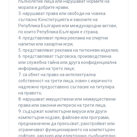
пълнолетие лица или нарушават нормите на
морала и добрите нрави;
3. нарушават права или свободи на човека
съгласно Конституцията и законите на
Република България или международни актове,
по които Република България е страна;
4. представляват пряка реклама на спиртни
напитки или хазартни игри;
5. представляват реклама на тютюневи изделия;
6. представляват търговска, производствена
или служебна тайна или друга конфиденциална
информация на трето лице;
7. са обект на право на интелектуална
собственост на трети лица, освен с изричното
надлежно предоставено съгласие на титуляра
на правото;
8. нарушават имуществени или неимуществени
права или законни интереси на трети лица;
9. съдържат компютърни вируси или други
компютърни кодове, файлове или програми,
предназначени да прекъсват, разстройват или
ограничават функционирането на компютърен
софтуер, хардуер или електронно съобщително