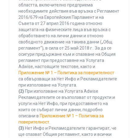
областта, включително предприема
необходимите действия във връзка с Регламент
2016/679 на Европейския Парламент и на
Съвета от 27 април 2016 година относно
защитата на физическите лица във връзка с
обработването на лични данни и относно
свободното движение на такива данни („Общ
регламент“), в сила от 25 май 2018 г.. За да се
осигури придържане към и спазване на Общия
регламент при предоставяне на Услугата
Adwise, настоящите текстове, както и
Приложение № 1 – Политика за поверителност
са обвързващи за Нет Инфо и Рекламодателите
при използване на Услугата.
(2)
При използване на Услугата Adwise
Рекламодателите се възползват от продукти и
услуги на Нет Инфо, при предоставянето на
които се събират лични данни, подробно
описани в
Приложение № 1 – Политика за
поверителност
.
(3)
Нет Инфо и Рекламодателите гарантират, че
ще спазват Общия регламент, както и всички