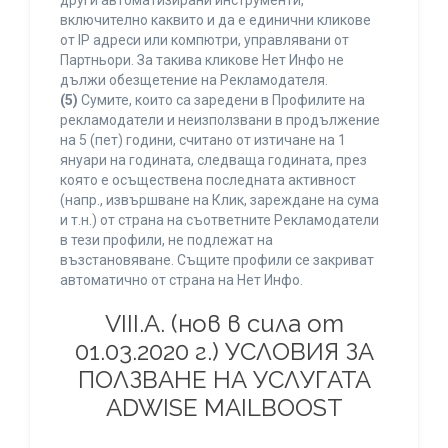
други автоматизирани инструменти,
включително каквито и да е единични кликове
от IP адреси или компютри, управлявани от
Партньори. За такива кликове Нет Инфо не
дължи обезщетение на Рекламодателя.
(5)
Сумите, които са заредени в Профилите на
рекламодатели и неизползвани в продължение
на 5 (пет) години, считано от изтичане на 1
януари на годината, следваща годината, през
която е осъществена последната активност
(напр., извършване на Клик, зареждане на сума
и т.н.) от страна на съответните Рекламодатели
в тези профили, не подлежат на
възстановяване. Същите профили се закриват
автоматично от страна на Нет Инфо.
VIII.A. (нов в сила от
01.03.2020 г.) УСЛОВИЯ ЗА
ПОЛЗВАНЕ НА УСЛУГАТА
ADWISE MAILBOOST