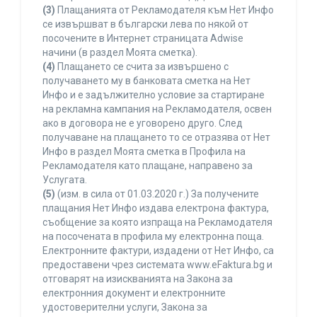
(3)
Плащанията от Рекламодателя към Нет Инфо
се извършват в български лева по някой от
посочените в Интернет страницата Adwise
начини (в раздел Моята сметка).
(4)
Плащането се счита за извършено с
получаването му в банковата сметка на Нет
Инфо и е задължително условие за стартиране
на рекламна кампания на Рекламодателя, освен
ако в договора не е уговорено друго. След
получаване на плащането то се отразява от Нет
Инфо в раздел Моята сметка в Профила на
Рекламодателя като плащане, направено за
Услугата.
(5)
(изм. в сила от 01.03.2020 г.) За получените
плащания Нет Инфо издава електрона фактура,
съобщение за която изпраща на Рекламодателя
на посочената в профила му електронна поща.
Електронните фактури, издадени от Нет Инфо, са
предоставени чрез системата www.eFaktura.bg и
отговарят на изискванията на Закона за
електронния документ и електронните
удостоверителни услуги, Закона за