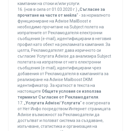
кампании на стоки и/или услуги.
16. (нов в сила от 01.03.2020 г.) „
Съгласие за
прочитане на части от мейла
“ - за нормалното
функциониране на Adwise MailBoost е
необходимо прочитане на Subject полето на
изпратените от Рекламодателя електронни
съобщения (e-mail), идентифицирани в неговия
профил като обект на рекламната кампания. За
целта, Рекламодателят дава изричното си
съгласие Услугата Adwise да анализира Subject
полетата на изпратени от него електронни
съобщения (e-mail), идентифицирани чрез
добавения от Рекламодателя в кампанията за
реализиране на Adwise Mailboost DKIM
идентификатор. За краткост в текста на
настоящите
Общите условия се използва
терминът Съгласие от Рекламодателя
.
17. „
Услугата Adwise/ Услугата
“ е осигурената
от Нет Инфо посредством Интернет страницата
Adwise възможност за Рекламодатели да
достъпват и ползват система за създаване,
излъчване, статистика и организация на