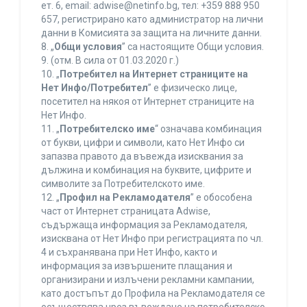
ет. 6, еmail: adwise@netinfo.bg, тел: +359 888 950
657, регистрирано като администратор на лични
данни в Комисията за защита на личните данни.
8. „
Общи условия
” са настоящите Общи условия.
9. (отм. В сила от 01.03.2020 г.)
10. „
Потребител на Интернет страниците на
Нет Инфо/Потребител
” е физическо лице,
посетител на някоя от Интернет страниците на
Нет Инфо.
11. „
Потребителско име
“ означава комбинация
от букви, цифри и символи, като Нет Инфо си
запазва правото да въвежда изисквания за
дължина и комбинация на буквите, цифрите и
символите за Потребителското име.
12. „
Профил на Рекламодателя
” е обособена
част от Интернет страницата Adwise,
съдържаща информация за Рекламодателя,
изисквана от Нет Инфо при регистрацията по чл.
4 и съхранявана при Нет Инфо, както и
информация за извършените плащания и
организирани и излъчени рекламни кампании,
като достъпът до Профила на Рекламодателя се