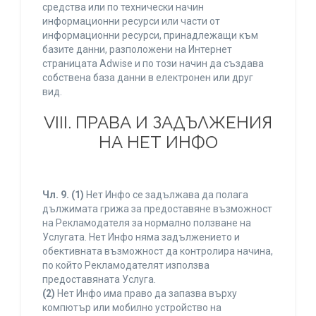
средства или по технически начин
информационни ресурси или части от
информационни ресурси, принадлежащи към
базите данни, разположени на Интернет
страницата Adwise и по този начин да създава
собствена база данни в електронен или друг
вид.
VIII. ПРАВА И ЗАДЪЛЖЕНИЯ
НА НЕТ ИНФО
Чл. 9.
(1)
Нет Инфо се задължава да полага
дължимата грижа за предоставяне възможност
на Рекламодателя за нормално ползване на
Услугата. Нет Инфо няма задължението и
обективната възможност да контролира начина,
по който Рекламодателят използва
предоставяната Услуга.
(2)
Нет Инфо има право да запазва върху
компютър или мобилно устройство на