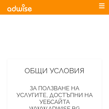
Уважаеми рекламодатели, с настоящото съобщение
бихме искали да Ви уведомим, че „Нет Инфо“ ЕАД (
„Нет
Инфо“
)
прекратява услугата Adwise
считано от
01.01.2026
г
.
За повече информация, натиснете
тук.
ОБЩИ УСЛОВИЯ
ЗА ПОЛЗВАНЕ НА
УСЛУГИТЕ, ДОСТЪПНИ НА
УЕБСАЙТА
WWW.ADWISE.BG