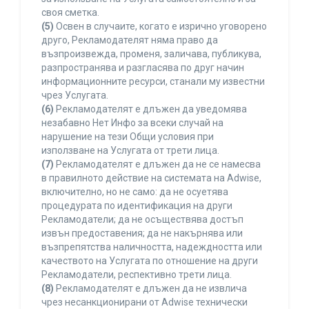
своя сметка.
(5)
Освен в случаите, когато е изрично уговорено
друго, Рекламодателят няма право да
възпроизвежда, променя, заличава, публикува,
разпространява и разгласява по друг начин
информационните ресурси, станали му известни
чрез Услугата.
(6)
Рекламодателят е длъжен да уведомява
незабавно Нет Инфо за всеки случай на
нарушение на тези Общи условия при
използване на Услугата от трети лица.
(7)
Рекламодателят е длъжен да не се намесва
в правилното действие на системата на Adwise,
включително, но не само: да не осуетява
процедурата по идентификация на други
Рекламодатели; да не осъществява достъп
извън предоставения; да не накърнява или
възпрепятства наличността, надеждността или
качеството на Услугата по отношение на други
Рекламодатели, респективно трети лица.
(8)
Рекламодателят е длъжен да не извлича
чрез несанкционирани от Adwise технически