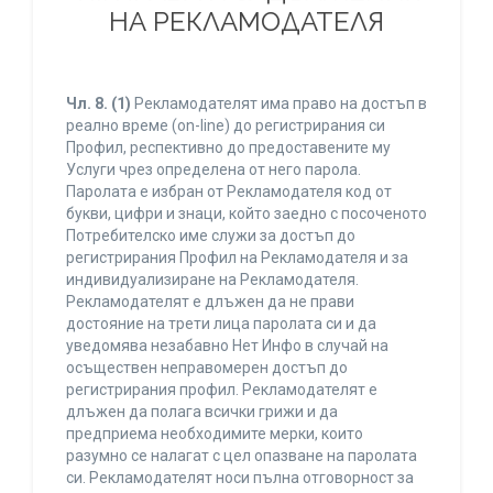
НА РЕКЛАМОДАТЕЛЯ
Чл. 8.
(1)
Рекламодателят има право на достъп в
реално време (on-line) до регистрирания си
Профил, респективно до предоставените му
Услуги чрез определена от него парола.
Паролата е избран от Рекламодателя код от
букви, цифри и знаци, който заедно с посоченото
Потребителско име служи за достъп до
регистрирания Профил на Рекламодателя и за
индивидуализиране на Рекламодателя.
Рекламодателят е длъжен да не прави
достояние на трети лица паролата си и да
уведомява незабавно Нет Инфо в случай на
осъществен неправомерен достъп до
регистрирания профил. Рекламодателят е
длъжен да полага всички грижи и да
предприема необходимите мерки, които
разумно се налагат с цел опазване на паролата
си. Рекламодателят носи пълна отговорност за