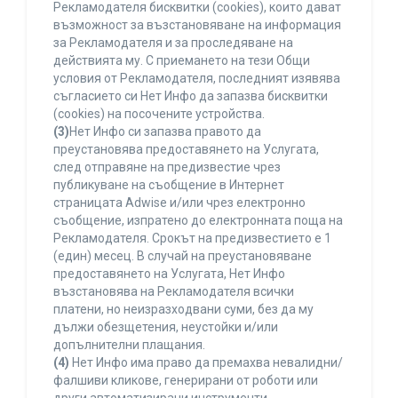
Рекламодателя бисквитки (cookies), които дават
възможност за възстановяване на информация
за Рекламодателя и за проследяване на
действията му. С приемането на тези Общи
условия от Рекламодателя, последният изявява
съгласието си Нет Инфо да запазва бисквитки
(cookies) на посочените устройства.
(3)
Нет Инфо си запазва правото да
преустановява предоставянето на Услугата,
след отправяне на предизвестие чрез
публикуване на съобщение в Интернет
страницата Adwise и/или чрез електронно
съобщение, изпратено до електронната поща на
Рекламодателя. Срокът на предизвестието е 1
(един) месец. В случай на преустановяване
предоставянето на Услугата, Нет Инфо
възстановява на Рекламодателя всички
платени, но неизразходвани суми, без да му
дължи обезщетения, неустойки и/или
допълнителни плащания.
(4)
Нет Инфо има право да премахва невалидни/
фалшиви кликове, генерирани от роботи или