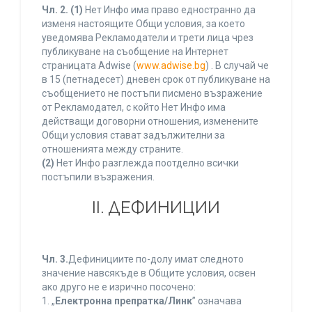
Чл. 2.
(1)
Нет Инфо има право едностранно да
изменя настоящите Общи условия, за което
уведомява Рекламодатели и трети лица чрез
публикуване на съобщение на Интернет
страницата Adwise (
www.adwise.bg
) . В случай че
в 15 (петнадесет) дневен срок от публикуване на
съобщението не постъпи писмено възражение
от Рекламодател, с който Нет Инфо има
действащи договорни отношения, изменените
Общи условия стават задължителни за
отношенията между страните.
(2)
Нет Инфо разглежда поотделно всички
постъпили възражения.
ІІ. ДЕФИНИЦИИ
Чл. 3.
Дефинициите по-долу имат следното
значение навсякъде в Общите условия, освен
ако друго не е изрично посочено:
1. „
Електронна препратка/Линк
” означава