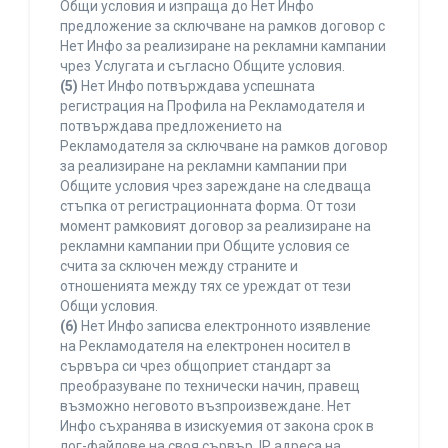
Общи условия и изпраща до Нет Инфо
предложение за сключване на рамков договор с
Нет Инфо за реализиране на рекламни кампании
чрез Услугата и съгласно Общите условия.
(5)
Нет Инфо потвърждава успешната
регистрация на Профила на Рекламодателя и
потвърждава предложението на
Рекламодателя за сключване на рамков договор
за реализиране на рекламни кампании при
Общите условия чрез зареждане на следваща
стъпка от регистрационната форма. От този
момент рамковият договор за реализиране на
рекламни кампании при Общите условия се
счита за сключен между страните и
отношенията между тях се уреждат от тези
Общи условия.
(6)
Нет Инфо записва електронното изявление
на Рекламодателя на електронен носител в
сървъра си чрез общоприет стандарт за
преобразуване по технически начин, правещ
възможно неговото възпроизвеждане. Нет
Инфо съхранява в изискуемия от закона срок в
лог-файлове на своя сървър, IP адреса на