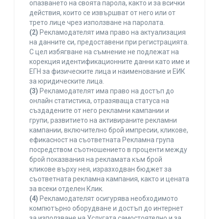
опазването на своята парола, както и за всички
действия, които се извършват от него или от
трето лице чрез използване на паролата.
(2)
Рекламодателят има право на актуализация
на данните си, предоставени при регистрацията.
С цел избягване на съмнение не подлежат на
корекция идентификационните данни като име и
ЕГН за физическите лица и наименование и ЕИК
за юридическите лица.
(3)
Рекламодателят има право на достъп до
онлайн статистика, отразяваща статуса на
създадените от него рекламни кампании и
групи, развитието на активираните рекламни
кампании, включително брой импресии, кликове,
ефикасност на съответната Рекламна група
посредством съотношението в проценти между
брой показвания на рекламата към брой
кликове върху нея, изразходван бюджет за
съответната рекламна кампания, както и цената
за всеки отделен Клик.
(4)
Рекламодателят осигурява необходимото
компютърно оборудване и достъп до интернет
за използване на Услугата самостоятелно и за