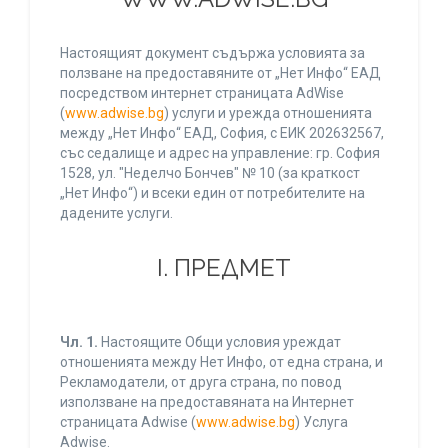
Настоящият документ съдържа условията за
ползване на предоставяните от „Нет Инфо“ ЕАД
посредством интернет страницата AdWise
(
www.adwise.bg
) услуги и урежда отношенията
между „Нет Инфо“ ЕАД, София, с ЕИК 202632567,
със седалище и адрес на управление: гр. София
1528, ул. "Неделчо Бончев" № 10 (за краткост
„Нет Инфо“) и всеки един от потребителите на
дадените услуги.
І. ПРЕДМЕТ
Чл. 1.
Настоящите Общи условия уреждат
отношенията между Нет Инфо, от една страна, и
Рекламодатели, от друга страна, по повод
използване на предоставяната на Интернет
страницата Adwise (
www.adwise.bg
) Услуга
Adwise.