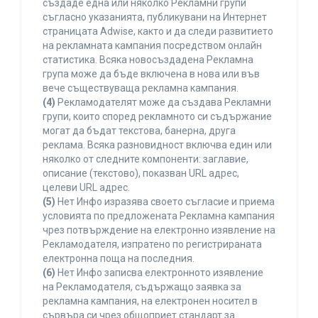
създаде една или няколко Рекламни групи
съгласно указанията, публикувани на Интернет
страницата Adwise, както и да следи развитието
на рекламната кампания посредством онлайн
статистика. Всяка новосъздадена Рекламна
група може да бъде включена в нова или във
вече съществуваща рекламна кампания.
(4)
Рекламодателят може да създава Рекламни
групи, които според рекламното си съдържание
могат да бъдат текстова, банерна, друга
реклама. Всяка разновидност включва един или
няколко от следните компоненти: заглавие,
описание (текстово), показван URL адрес,
целеви URL адрес.
(5)
Нет Инфо изразява своето съгласие и приема
условията по предложената Рекламна кампания
чрез потвърждение на електронно изявление на
Рекламодателя, изпратено по регистрираната
електронна поща на последния.
(6)
Нет Инфо записва електронното изявление
на Рекламодателя, съдържащо заявка за
рекламна кампания, на електронен носител в
сървъра си чрез общоприет стандарт за