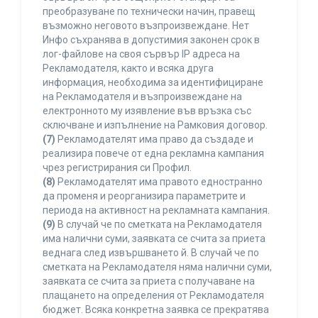
преобразуване по технически начин, правещ
възможно неговото възпроизвеждане. Нет
Инфо съхранява в допустимия законен срок в
лог-файлове на своя сървър IP адреса на
Рекламодателя, както и всяка друга
информация, необходима за идентифициране
на Рекламодателя и възпроизвеждане на
електронното му изявление във връзка със
сключване и изпълнение на Рамковия договор.
(7)
Рекламодателят има право да създаде и
реализира повече от една рекламна кампания
чрез регистрирания си Профил.
(8)
Рекламодателят има правото едностранно
да променя и реорганизира параметрите и
периода на активност на рекламната кампания.
(9)
В случай че по сметката на Рекламодателя
има налични суми, заявката се счита за приета
веднага след извършването й. В случай че по
сметката на Рекламодателя няма налични суми,
заявката се счита за приета с получаване на
плащането на определения от Рекламодателя
бюджет. Всяка конкретна заявка се прекратява