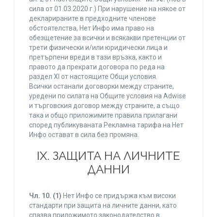
сила от 01.03.2020 г.) При нарушение на някое от
декларираните в предходните членове
обстоятелства, Нет Инфо има право на
обезщетение за всички и всякакви претенции от
трети физически и/или юридически лица и
претърпени вреди в тази връзка, както и
правото да прекрати договора по реда на
раздел XI от настоящите Общи условия.
Всички останали договорки между страните,
уредени по силата на Общите условия на Adwise
и търговския договор между страните, а също
така и общо приложимите правила прилагани
според публикуваната Рекламна тарифа на Нет
Инфо остават в сила без промяна.
IХ. ЗАЩИТА НА ЛИЧНИТЕ
ДАННИ
Чл. 10.
(1)
Нет Инфо се придържа към високи
стандарти при защита на личните данни, като
спазва приложимото законодателство в