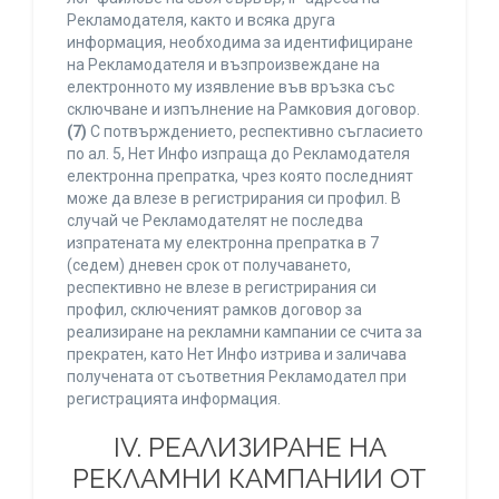
Рекламодателя, както и всяка друга
информация, необходима за идентифициране
на Рекламодателя и възпроизвеждане на
електронното му изявление във връзка със
сключване и изпълнение на Рамковия договор.
(7)
С потвърждението, респективно съгласието
по ал. 5, Нет Инфо изпраща до Рекламодателя
електронна препратка, чрез която последният
може да влезе в регистрирания си профил. В
случай че Рекламодателят не последва
изпратената му електронна препратка в 7
(седем) дневен срок от получаването,
респективно не влезе в регистрирания си
профил, сключеният рамков договор за
реализиране на рекламни кампании се счита за
прекратен, като Нет Инфо изтрива и заличава
получената от съответния Рекламодател при
регистрацията информация.
IV. РЕАЛИЗИРАНЕ НА
РЕКЛАМНИ КАМПАНИИ ОТ