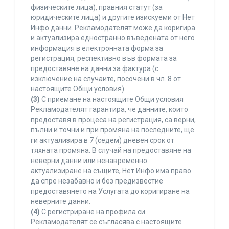
физическите лица), правния статут (за
юридическите лица) и другите изискуеми от Нет
Инфо данни. Рекламодателят може да коригира
и актуализира едностранно въведената от него
информация в електронната форма за
регистрация, респективно във формата за
предоставяне на данни за фактура (с
изключение на случаите, посочени в чл. 8 от
настоящите Общи условия).
(3)
С приемане на настоящите Общи условия
Рекламодателят гарантира, че данните, които
предоставя в процеса на регистрация, са верни,
пълни и точни и при промяна на последните, ще
ги актуализира в 7 (седем) дневен срок от
тяхната промяна. В случай на предоставяне на
неверни данни или ненавременно
актуализиране на същите, Нет Инфо има право
да спре незабавно и без предизвестие
предоставянето на Услугата до коригиране на
неверните данни.
(4)
С регистриране на профила си
Рекламодателят се съгласява с настоящите