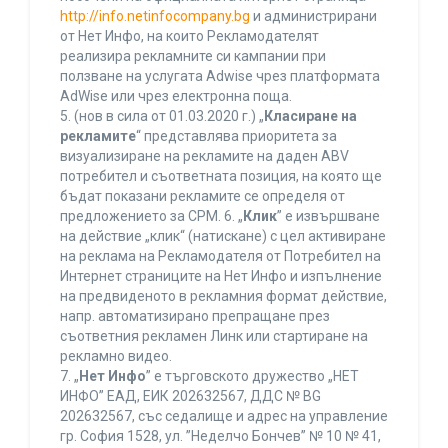
http://info.netinfocompany.bg
и администрирани
от Нет Инфо, на които Рекламодателят
реализира рекламните си кампании при
ползване на услугата Adwise чрез платформата
AdWise или чрез електронна поща.
5. (нов в сила от 01.03.2020 г.) „
Класиране на
рекламите
“ представлява приоритета за
визуализиране на рекламите на даден ABV
потребител и съответната позиция, на която ще
бъдат показани рекламите се определя от
предложението за CPM. 6. „
Клик
” е извършване
на действие „клик“ (натискане) с цел активиране
на реклама на Рекламодателя от Потребител на
Интернет страниците на Нет Инфо и изпълнение
на предвиденото в рекламния формат действие,
напр. автоматизирано препращане през
съответния рекламен Линк или стартиране на
рекламно видео.
7. „
Нет Инфо
” е търговското дружество „НЕТ
ИНФО” ЕАД, ЕИК 202632567, ДДС № BG
202632567, със седалище и адрес на управление
гр. София 1528, ул. ”Неделчо Бончев” № 10 № 41,