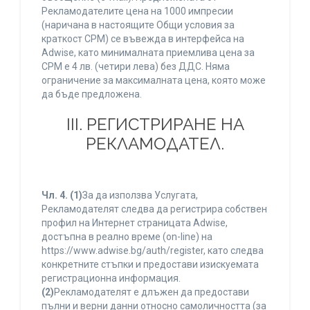
Рекламодателите цена на 1000 импресии
(наричана в настоящите Общи условия за
краткост CPM) се въвежда в интерфейса на
Adwise, като минималната приемлива цена за
CPM е 4 лв. (четири лева) без ДДС. Няма
ограничение за максималната цена, която може
да бъде предложена.
ІІІ. РЕГИСТРИРАНЕ НА
РЕКЛАМОДАТЕЛ.
Чл. 4.
(1)
За да използва Услугата,
Рекламодателят следва да регистрира собствен
профил на Интернет страницата Adwise,
достъпна в реално време (on-line) на
https://www.adwise.bg/auth/register, като следва
конкретните стъпки и предостави изискуемата
регистрационна информация.
(2)
Рекламодателят е длъжен да предостави
пълни и верни данни относно самоличността (за