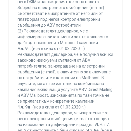
него DKIM и части/целият текст на полето
Subject на електронното съобщение (e-mail)
съответстват на изпратените от него или от
платформа под негов контрол електронни
съобщения до ABV потребители.
(2) Рекламодателят декларира, че е
информирал своите клиенти за възможността
да бъдат включени в Mailboost кампания.
Чл. 9г.
(нов в сила от 01.03.2020 г.)
Рекламодателят декларира, че е получил всички
законово изискуеми съгласия от ABV
потребителите, за изпращане на електронни
съобщения (e-mail), включително за включване
на потребителите в кампании по Mailboost. В
случаите, когато се изпълнява комбинирана
кампания включваща услугите ABV Direct Mailing
и ABV Mailboost, изискванията по тази точка не
се прилагат към конкретните кампании.
Чл. 9д.
(нов в сила от 01.03.2020 г.)
Рекламодателят декларира, че изпратените от
него електронни съобщения (e-mail) отговарят
на изискванията дефинирани в раздел VI, Чл. 7,
ал. 2 от настоящите Общи условия.
Чл. 9е.
(нов в