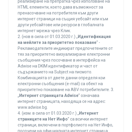
реализиране на препратка чрез използване на
HTML елементи, което дава възможност за
пренасочване на потребителя към други
интернет страници на същия уебсайт или към
други уебсайтове или ресурси в глобалната
интернет мрежа чрез Клик.
2. (нов в сила от 01.03.2020 г.) „
Идентификация
на мейлите за приоритетно показване
“ -
Рекламодателите индикират предпочетените от
тях за приоритетно визуализиране електронни
съобщения чрез посочване в интерфейса на
Adwise на DKIM идентификатор и част от
съдържанието на Subject на писмото.
Комбинацията от двете данни определя кои
електронни съобщения (e-mail) са обект на
приоритетно показване на ABV потребителите. 3.
„
Интернет страницата Adwise
” означава
интернет страницата, находяща се на адрес:
www.adwise.bg.
4. (изм. в сила от 01.03.2020 г.) „
Интернет
страниците на Нет Инфо
” са всички интернет
страници, включени в портфолиото на Нет Инфо,
посочени на официалната интернет страница