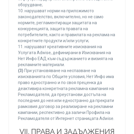
оборудване;
10. нарушават норми на приложимото
законодателство, включително, но не само
нормите, регламентиращи защитата на
конкуренцията, защита правата на
потребителите, както и правилата на реклама на
конкретните продукти и/или услуги;
11. нарушават креативните изисквания на
Услугата Adwise, дефинирани в Изисквания на
Нет Инфо ЕАД към съдържанието и визията на
рекламните материали.
(3)
При установяване на неспазване на
изискванията по Общите условия, Нет Инфо има
право едностранно и по своя преценка да
деактивира конкретната рекламна кампания на
Рекламодателя, да преустанови достъпа на
последния до нея или едностранно да прекрати
рамковия договор за реализиране на рекламни
кампании, респективно да заличи Профила на
Рекламодателя от Интернет страницата Adwise.
VII. ПРАВА И ЗАДЪЛЖЕНИЯ