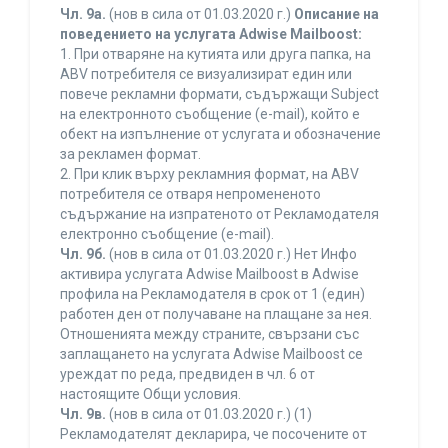
Чл. 9а.
(нов в сила от 01.03.2020 г.)
Описание на
поведението на услугата Adwise Mailboost:
1. При отваряне на кутията или друга папка, на
ABV потребителя се визуализират един или
повече рекламни формати, съдържащи Subject
на електронното съобщение (e-mail), който е
обект на изпълнение от услугата и обозначение
за рекламен формат.
2. При клик върху рекламния формат, на ABV
потребителя се отваря непромененото
съдържание на изпратеното от Рекламодателя
електронно съобщение (e-mail).
Чл. 9б.
(нов в сила от 01.03.2020 г.) Нет Инфо
активира услугата Adwise Mailboost в Adwise
профила на Рекламодателя в срок от 1 (един)
работен ден от получаване на плащане за нея.
Отношенията между страните, свързани със
заплащането на услугата Adwise Mailboost се
уреждат по реда, предвиден в чл. 6 от
настоящите Общи условия.
Чл. 9в.
(нов в сила от 01.03.2020 г.) (1)
Рекламодателят декларира, че посочените от