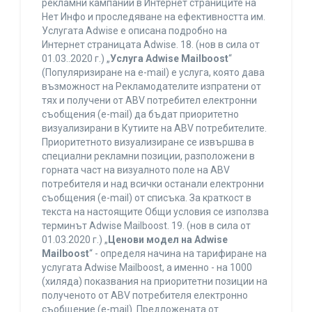
рекламни кампании в Интернет страниците на
Нет Инфо и проследяване на ефективността им.
Услугата Adwise е описана подробно на
Интернет страницата Adwise. 18. (нов в сила от
01.03..2020 г.) „
Услуга Adwise Mailboost
“
(Популяризиране на e-mail) е услуга, която дава
възможност на Рекламодателите изпратени от
тях и получени от ABV потребител електронни
съобщения (e-mail) да бъдат приоритетно
визуализирани в Кутиите на ABV потребителите.
Приоритетното визуализиране се извършва в
специални рекламни позиции, разположени в
горната част на визуалното поле на ABV
потребителя и над всички останали електронни
съобщения (e-mail) от списъка. За краткост в
текста на настоящите Общи условия се използва
терминът Adwise Mailboost. 19. (нов в сила от
01.03.2020 г.) „
Ценови модел на Adwise
Mailboost
“ - определя начина на тарифиране на
услугата Adwise Mailboost, а именно - на 1000
(хиляда) показвания на приоритетни позиции на
полученото от ABV потребителя електронно
съобщение (e-mail). Предложената от