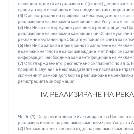
последните, ще ги актуализира в 7 (седем) дневен срок 
право да спре незабавно и без предизвестие предоставян
(4)
С регистриране на профила си Рекламодателят се съг
реализиране на рекламни кампании чрез Услугата и съгл
(5)
Нет Инфо потвърждава успешната регистрация на Про
реализиране на рекламни кампании при Общите условия 
рекламни кампании при Общите условия се счита за склю
(6)
Нет Инфо записва електронното изявление на Рекламо
възможно неговото възпроизвеждане. Нет Инфо съхранява 
информация, необходима за идентифициране на Рекламод
(7)
С потвърждението, респективно съгласието по ал. 5, 
профил. В случай че Рекламодателят не последва изпрате
сключеният рамков договор за реализиране на рекламни 
регистрацията информация.
IV. РЕАЛИЗИРАНЕ НА РЕ
Чл. 5.
(1)
. След регистриране и активиране на Профила н
реализира и излъчва рекламни кампании чрез Услугата A
(2)
Рекламодателят заявява отделна рекламна кампания к