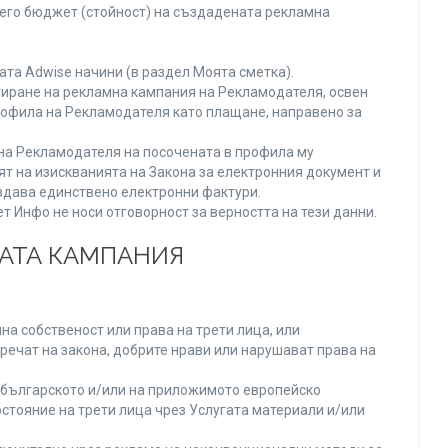
него бюджет (стойност) на създадената рекламна
та Adwise начини (в раздел Моята сметка).
тиране на рекламна кампания на Рекламодателя, освен
Профила на Рекламодателя като плащане, направено за
а на Рекламодателя на посочената в профила му
ят на изискванията на Закона за електронния документ и
издава единствено електронни фактури.
 Инфо не носи отговорност за верността на тези данни.
НАТА КАМПАНИЯ
а собственост или права на трети лица, или
речат на закона, добрите нрави или нарушават права на
българското и/или на приложимото европейско
стояние на трети лица чрез Услугата материали и/или