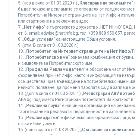
5. (нов в сила от 01.03.2020 г.) „
Класиране на рекламите
“
бъдат показани рекламите се определя от предложението 
Потребител на Интернет страниците на Нет Инфо и изпъ
или стартиране на рекламно видео.
7. „
Нет Инфо
” е търговското дружество „НЕТ ИНФО” ЕАД, 
ет. 6, еmail: adwise@netinfo.bg, тел: +359 888 950 657, 
8. „
Общи условия
” са настоящите Общи условия.
9. (отм. В сила от 01.03.2020 г.)
10. „
Потребител на Интернет страниците на Нет Инфо/
11. „
Потребителско име
“ означава комбинация от букви
и символите за Потребителското име.
12. „
Профил на Рекламодателя
” е обособена част от И
съхранявана при Нет Инфо, както и информация за извъ
осъществява чрез въвеждане на потребителско име и из
нейното ползване, да променя паролата си, да заплаща р
13. (доп. в сила от 01.03.2020 г.) „
Регистриран ABV потре
ABV.bg, под името Регистриран потребител. За краткост 
14. „
Рекламна група
“ е начин на организация на реклам
таргетиране на рекламата, периодичност на излъчването 
15. „
Рекламодател
” е физическо или юридическо лице, 
стоки и/или услуги.
16. (нов в сила от 01.03.2020 г.) „
Съгласие за прочитане н