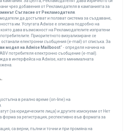
а кампания. За целта, Рекламодателят дава изричното си
ирани чрез добавения от Рекламодателя в кампанията за
ерминът Съгласие от Рекламодателя
.
модатели да достъпват и ползват система за създаване,
ността им. Услугата Adwise е описана подробно на
га, която дава възможност на Рекламодателите изпратени
V потребителите. Приоритетното визуализиране се
останали електронни съобщения (e-mail) от списъка. За
ви модел на Adwise Mailboost
“ - определя начина на
т ABV потребителя електронно съобщение (e-mail).
жда в интерфейса на Adwise, като минималната
ожена.
.
остъпна в реално време (on-line) на
.
тут (за юридическите лица) и другите изискуеми от Нет
а форма за регистрация, респективно във формата за
ция, са верни, пълни и точни и при промяна на