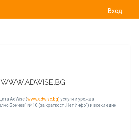
Вход
о“
)
прекратява услугата Adwise
считано от
01.01.2026 г
.
А WWW.ADWISE.BG
ата AdWise (
www.adwise.bg
) услуги и урежда
лчо Бончев" № 10 (за краткост „Нет Инфо“) и всеки един