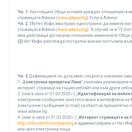
Чл. 1.
Настоящите Общи условия уреждат отношенията межд
страницата Adwise (
www.adwise.bg
) Услуга Adwise.
Чл. 2.
(1)
Нет Инфо има право едностранно да изменя нас
страницата Adwise (
www.adwise.bg
) . В случай че в 15 
има действащи договорни отношения, изменените Общи у
(2)
Нет Инфо разглежда поотделно всички постъпили въз
Чл. 3.
Дефинициите по-долу имат следното значение нався
1. „
Електронна препратка/Линк
” означава реализиране 
интернет страници на същия уебсайт или към други уебса
2. (нов в сила от 01.03.2020 г.) „
Идентификация на мейлит
електронни съобщения чрез посочване в интерфейса на A
електронни съобщения (e-mail) са обект на приоритетно п
www.adwise.bg.
4. (изм. в сила от 01.03.2020 г.) „
Интернет страниците на 
http://info.netinfocompany.bg
и администрирани от Нет Инф
или чрез електронна поща.