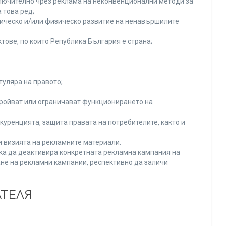
включително чрез реклама на неконвенционални методи за
 това ред;
хическо и/или физическо развитие на ненавършилите
тове, по които Република България е страна;
туляра на правото;
тройват или ограничават функционирането на
уренцията, защита правата на потребителите, както и
и визията на рекламните материали.
нка да деактивира конкретната рекламна кампания на
не на рекламни кампании, респективно да заличи
АТЕЛЯ