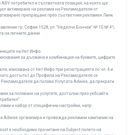
 ABV потребител и съответната позиция, на която ще
с цел активиране на реклама на Рекламодателя от
оматизирано препращане през съответния рекламен Линк
вление гр. София 1528, ул. ”Неделчо Бончев” № 10 № 41,
та на личните данни.
аниците на Нет Инфо.
изисквания за дължина и комбинация на буквите, цифрите
я, изисквана от Нет Инфо при регистрацията по чл. 4 и
 като достъпът до Профила на Рекламодателя се
Рекламодателя да ползва Услугата Adwise, да прекрати
вия за ползване на услугите, достъпни през уебсайта
требител“.
лами и набор от специфични настройки, напр.
ата Adwise организира и провежда рекламни кампании на
oost е необходимо прочитане на Subject полето на