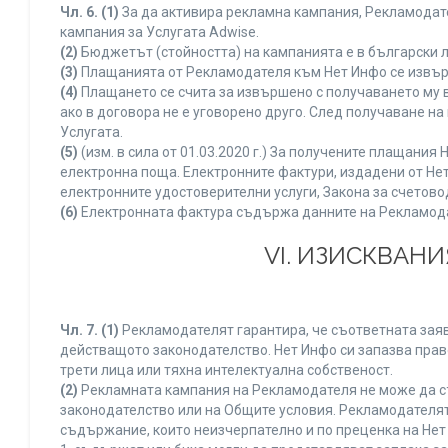
Чл. 6.
(1)
За да активира рекламна кампания, Рекламодате
кампания за Услугата Adwise.
(2)
Бюджетът (стойността) на кампанията е в български 
(3)
Плащанията от Рекламодателя към Нет Инфо се извършв
(4)
Плащането се счита за извършено с получаването му в
ако в договора не е уговорено друго. След получаване н
Услугата.
(5)
(изм. в сила от 01.03.2020 г.) За получените плащан
електронна поща. Електронните фактури, издадени от Нет
електронните удостоверителни услуги, Закона за счетово
(6)
Електронната фактура съдържа данните на Рекламодате
VI. ИЗИСКВАН
Чл. 7.
(1)
Рекламодателят гарантира, че съответната заяв
действащото законодателство. Нет Инфо си запазва право
трети лица или тяхна интелектуална собственост.
(2)
Рекламната кампания на Рекламодателя не може да с
законодателство или на Общите условия. Рекламодателят
съдържание, които неизчерпателно и по преценка на Нет