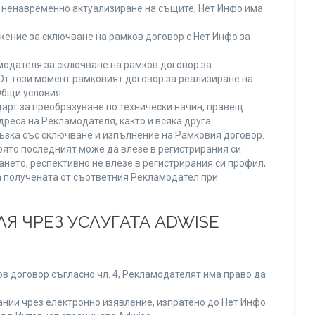
ли ненавременно актуализиране на същите, Нет Инфо има
ение за сключване на рамков договор с Нет Инфо за
одателя за сключване на рамков договор за
От този момент рамковият договор за реализиране на
Общи условия.
арт за преобразуване по технически начин, правещ
реса на Рекламодателя, както и всяка друга
зка със сключване и изпълнение на Рамковия договор.
оято последният може да влезе в регистрирания си
ането, респективно не влезе в регистрирания си профил,
ва получената от съответния Рекламодател при
Я ЧРЕЗ УСЛУГАТА ADWISE
в договор съгласно чл. 4, Рекламодателят има право да
нии чрез електронно изявление, изпратено до Нет Инфо