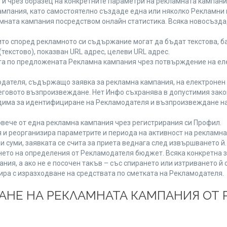
 и чрез образец на конкретните параметри на рекламната кампани
мпания, като самостоятелно създаде една или няколко Рекламни г
ламната кампания посредством онлайн статистика. Всяка новосъзд
то според рекламното си съдържание могат да бъдат текстова, ба
(текстово), показван URL адрес, целеви URL адрес.
та по предложената Рекламна кампания чрез потвърждение на ел
дателя, съдържащо заявка за рекламна кампания, на електронен 
говото възпроизвеждане. Нет Инфо съхранява в допустимия законе
одима за идентифициране на Рекламодателя и възпроизвеждане на
вече от една рекламна кампания чрез регистрирания си Профил.
и реорганизира параметрите и периода на активност на рекламна
и суми, заявката се счита за приета веднага след извършването й
ането на определения от Рекламодателя бюджет. Всяка конкретна 
ия, а ако не е посочен такъв – със спирането или изтриването й 
ира с изразходване на средствата по сметката на Рекламодателя.
ЩАНЕ НА РЕКЛАМНАТА КАМПАНИЯ ОТ