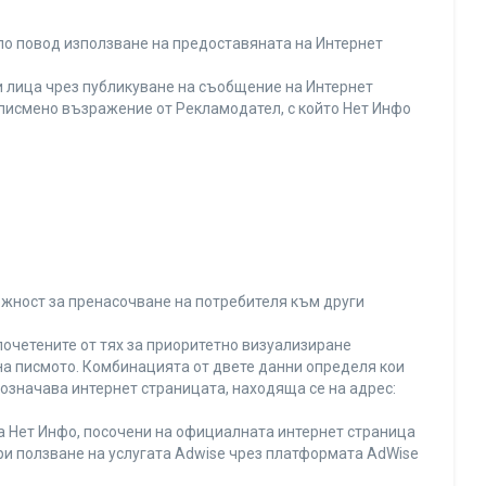
по повод използване на предоставяната на Интернет
 лица чрез публикуване на съобщение на Интернет
и писмено възражение от Рекламодател, с който Нет Инфо
ожност за пренасочване на потребителя към други
почетените от тях за приоритетно визуализиране
на писмото. Комбинацията от двете данни определя кои
 означава интернет страницата, находяща се на адрес:
на Нет Инфо, посочени на официалната интернет страница
ри ползване на услугата Adwise чрез платформата AdWise