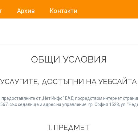
г
Архив
Контакти
ме искали да Ви уведомим, че „Нет Инфо“ ЕАД (
„Нет Инф
За повече информация, натиснете
тук.
ОБЩИ УСЛОВИЯ
 УСЛУГИТЕ, ДОСТЪПНИ НА УЕБСАЙТ
 предоставяните от „Нет Инфо“ ЕАД посредством интернет страниц
7, със седалище и адрес на управление: гр. София 1528, ул. "Неде
І. ПРЕДМЕТ