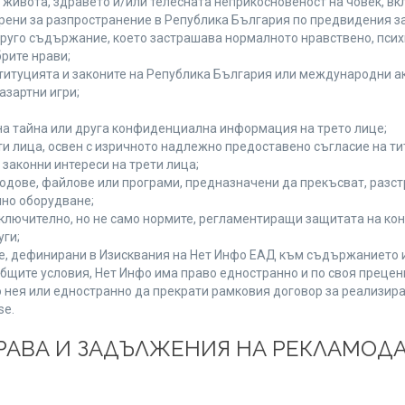
а живота, здравето и/или телесната неприкосновеност на човек, 
брени за разпространение в Република България по предвидения за
 друго съдържание, което застрашава нормалното нравствено, пси
рите нрави;
титуцията и законите на Република България или международни ак
азартни игри;
на тайна или друга конфиденциална информация на трето лице;
ети лица, освен с изричното надлежно предоставено съгласие на ти
законни интереси на трети лица;
одове, файлове или програми, предназначени да прекъсват, разс
но оборудване;
ключително, но не само нормите, регламентиращи защитата на конк
уги;
se, дефинирани в Изисквания на Нет Инфо ЕАД към съдържанието 
бщите условия, Нет Инфо има право едностранно и по своя преце
 нея или едностранно да прекрати рамковия договор за реализира
se.
 ПРАВА И ЗАДЪЛЖЕНИЯ НА РЕКЛАМОД