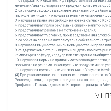
1. съдържат или биха могли да представляват заплаха з
лечение и/или на лекарствени продукти, които не са одо
2. са с порнографско съдържание или каквото и да било
пълнолетие лица или нарушават нормите на морала и доб
3. нарушават права или свободи на човека съгласно Конс
4. представляват пряка реклама на спиртни напитки или х
5. представляват реклама на тютюневи изделия;
6. представляват търговска, производствена или служеб
7. са обект на право на интелектуална собственост на тр
8. нарушават имуществени или неимуществени права или 
9. съдържат компютърни вируси или други компютърни к
компютърен софтуер, хардуер или електронно съобщител
10. нарушават норми на приложимото законодателство, в
правилата на реклама на конкретните продукти и/или усл
11. нарушават креативните изисквания на Услугата Adwi
(3)
При установяване на неспазване на изискванията по О
Рекламодателя, да преустанови достъпа на последния до
Профила на Рекламодателя от Интернет страницата Adwi
VII.