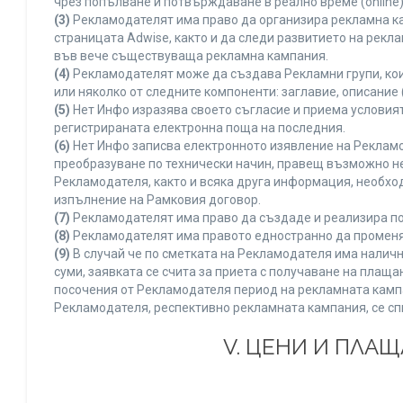
чрез попълване и потвърждаване в реално време (online)
(3)
Рекламодателят има право да организира рекламна ка
страницата Adwise, както и да следи развитието на рек
във вече съществуваща рекламна кампания.
(4)
Рекламодателят може да създава Рекламни групи, кои
или няколко от следните компоненти: заглавие, описание 
(5)
Нет Инфо изразява своето съгласие и приема условия
регистрираната електронна поща на последния.
(6)
Нет Инфо записва електронното изявление на Рекламо
преобразуване по технически начин, правещ възможно не
Рекламодателя, както и всяка друга информация, необх
изпълнение на Рамковия договор.
(7)
Рекламодателят има право да създаде и реализира по
(8)
Рекламодателят има правото едностранно да променя 
(9)
В случай че по сметката на Рекламодателя има наличн
суми, заявката се счита за приета с получаване на плащ
посочения от Рекламодателя период на рекламната кампан
Рекламодателя, респективно рекламната кампания, се сп
V. ЦЕНИ И ПЛА