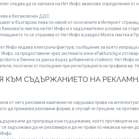
лят следва да се заплати на Нет Инфо авансово определения от 
лева и без включен ДДС.
ат в български лева по някой от посочените в Интернет страница
 банковата сметка на Нет Инфо и е задължително условие за стар
а плащането то се отразява от Нет Инфо в раздел Моята сметка в 
ия Нет Инфо издава електрона фактура, съобщение за която изпращ
 Инфо, са предоставени чрез системата www.eFaktura.bg и отговар
дството и Закона за данък върху добавената стойност. Нет Инфо 
ля, посочени от последния при регистрацията на профила му. Нет
ИЯ КЪМ СЪДЪРЖАНИЕТО НА РЕКЛАМ
ена от него рекламна кампания не нарушава права на интелектуалн
то да премахва рекламни форми, в случай че прецени, че противо
ъдържа или да препраща към съдържание, което противоречи на 
 се задължава да не рекламира и да не прави по никакъв начин до
 Инфо: