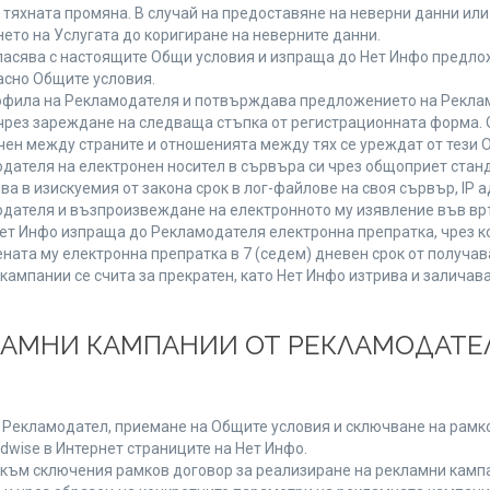
от тяхната промяна. В случай на предоставяне на неверни данни и
ето на Услугата до коригиране на неверните данни.
ласява с настоящите Общи условия и изпраща до Нет Инфо предлож
асно Общите условия.
фила на Рекламодателя и потвърждава предложението на Реклам
чрез зареждане на следваща стъпка от регистрационната форма. 
чен между страните и отношенията между тях се уреждат от тези 
дателя на електронен носител в сървъра си чрез общоприет станд
в изискуемия от закона срок в лог-файлове на своя сървър, IP ад
ателя и възпроизвеждане на електронното му изявление във връ
Нет Инфо изпраща до Рекламодателя електронна препратка, чрез к
ната му електронна препратка в 7 (седем) дневен срок от получав
кампании се счита за прекратен, като Нет Инфо изтрива и залича
КЛАМНИ КАМПАНИИ ОТ РЕКЛАМОДАТЕЛ
а Рекламодател, приемане на Общите условия и сключване на рамко
dwise в Интернет страниците на Нет Инфо.
ъм сключения рамков договор за реализиране на рекламни кампа