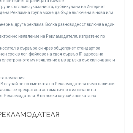
я в Интернет страницата Adwise.
рупи съгласно указанията, публикувани на Интернет
адена Рекламна група може да бъде включена в нова или
нерна, друга реклама. Всяка разновидност включва един
ектронно изявление на Рекламодателя, изпратено по
носител в сървъра си чрез общоприет стандарт за
н срок в лог-файлове на своя сървър IP адреса на
 електронното му изявление във връзка със сключване и
та кампания.
. В случай че по сметката на Рекламодателя няма налични
заявка се прекратява автоматично с изтичане на
от Рекламодателя. Във всеки случай заявката на
 РЕКЛАМОДАТЕЛЯ