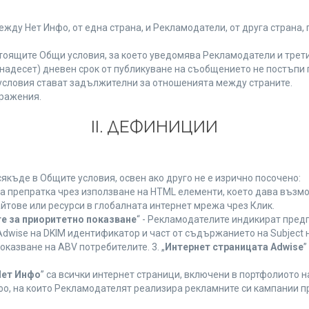
у Нет Инфо, от една страна, и Рекламодатели, от друга страна, 
тоящите Общи условия, за което уведомява Рекламодатели и трети
(петнадесет) дневен срок от публикуване на съобщението не постъп
словия стават задължителни за отношенията между страните.
ражения.
ІІ. ДЕФИНИЦИИ
къде в Общите условия, освен ако друго не е изрично посочено:
на препратка чрез използване на HTML елементи, което дава възм
йтове или ресурси в глобалната интернет мрежа чрез Клик.
е за приоритетно показване
“ - Рекламодателите индикират пред
dwise на DKIM идентификатор и част от съдържанието на Subject 
оказване на ABV потребителите. 3. „
Интернет страницата Adwise
”
Нет Инфо
” са всички интернет страници, включени в портфолиото 
о, на които Рекламодателят реализира рекламните си кампании п