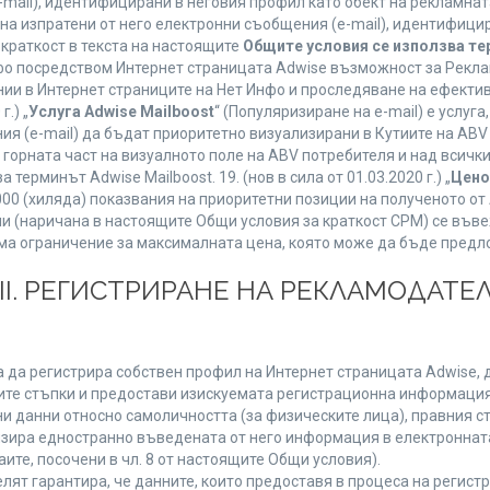
mail), идентифицирани в неговия профил като обект на рекламнат
 на изпратени от него електронни съобщения (e-mail), идентифиц
 краткост в текста на настоящите
Общите условия се използва т
нфо посредством Интернет страницата Adwise възможност за Рекла
ии в Интернет страниците на Нет Инфо и проследяване на ефектив
г.) „
Услуга Adwise Mailboost
“ (Популяризиране на e-mail) е услу
ия (e-mail) да бъдат приоритетно визуализирани в Кутиите на AB
орната част на визуалното поле на ABV потребителя и над всички 
терминът Adwise Mailboost. 19. (нов в сила от 01.03.2020 г.) „
Цено
1000 (хиляда) показвания на приоритетни позиции на полученото о
 (наричана в настоящите Общи условия за краткост CPM) се въве
Няма ограничение за максималната цена, която може да бъде предл
ІІІ. РЕГИСТРИРАНЕ НА РЕКЛАМОДАТЕЛ
 да регистрира собствен профил на Интернет страницата Adwise, д
етните стъпки и предостави изискуемата регистрационна информация
 данни относно самоличността (за физическите лица), правния ста
изира едностранно въведената от него информация в електроннат
ите, посочени в чл. 8 от настоящите Общи условия).
т гарантира, че данните, които предоставя в процеса на регистра