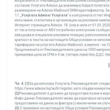
изпратените от Рекламодателя електронни съобщения (e-
съгласие Услугата Adwise да анализира Subject полетата
реализиране на Adwise Mailboost DKIM идентификатор. За
17. „
Услугата Adwise/ Услугата
“ е осигурената от Нет И
излъчване, статистика и организация на рекламни кампан
Интернет страницата Adwise. 18. (нов в сила от 01.03..2020 
от тях и получени от ABV потребител електронни съобщен
извършва в специални рекламни позиции, разположени в г
краткост в текста на настоящите Общи условия се използва 
тарифиране на услугата Adwise Mailboost, а именно - на 
Предложената от Рекламодателите цена на 1000 импресии
приемлива цена за CPM е 4 лв. (четири лева) без ДДС. 
Чл. 4.
(1)
За да използва Услугата, Рекламодателят следва
https://www.adwise.bg/auth/register, като следва конкр
(2)
Рекламодателят е длъжен да предостави пълни и верни
Инфо данни. Рекламодателят може да коригира и актуал
предоставяне на данни за фактура (с изключение на случа
(3)
С приемане на настоящите Общи условия Рекламодателя