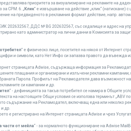
 представлява приоритета за визуализиране на рекламите на даден
за CPM. 6. „
Клик
” е извършване на действие „клик“ (натискане) 
лнение на предвиденото в рекламния формат действие, напр. авт
ЕИК 202632567, ДДС № BG 202632567, със седалище и адрес на упра
регистрирано като администратор на лични данни в Комисията за защи
Потребител
” е физическо лице, посетител на някоя от Интернет стр
, цифри и символи, като Нет Инфо си запазва правото да въвежда 
нтернет страницата Adwise, съдържаща информация за Рекламодател
ршените плащания и организирани и излъчени рекламни кампании,
браната Парола. Профилът на Рекламодателя дава възможност на 
екламните си кампании и др.
бител
“ - дефиницията за такъв потребител се намира в Общите усло
в текста на настоящите Общи условия се използва терминът „ABV по
ното съдържание на Рекламодател, включващ една или няколко рек
и др.
което е регистрирано на Интернет страницата Adwise и чрез Услуг
а части от мейла
“ - за нормалното функциониране на Adwise MailB