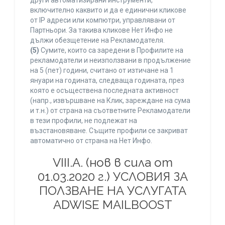
други автоматизирани инструменти,
включително каквито и да е единични кликове
от IP адреси или компютри, управлявани от
Партньори. За такива кликове Нет Инфо не
дължи обезщетение на Рекламодателя.
(5)
Сумите, които са заредени в Профилите на
рекламодатели и неизползвани в продължение
на 5 (пет) години, считано от изтичане на 1
януари на годината, следваща годината, през
която е осъществена последната активност
(напр., извършване на Клик, зареждане на сума
и т.н.) от страна на съответните Рекламодатели
в тези профили, не подлежат на
възстановяване. Същите профили се закриват
автоматично от страна на Нет Инфо.
VIII.A. (нов в сила от
01.03.2020 г.) УСЛОВИЯ ЗА
ПОЛЗВАНЕ НА УСЛУГАТА
ADWISE MAILBOOST