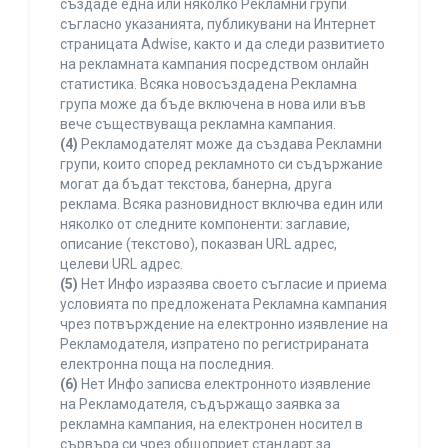
създаде една или няколко Рекламни групи
съгласно указанията, публикувани на Интернет
страницата Adwise, както и да следи развитието
на рекламната кампания посредством онлайн
статистика. Всяка новосъздадена Рекламна
група може да бъде включена в нова или във
вече съществуваща рекламна кампания.
(4)
Рекламодателят може да създава Рекламни
групи, които според рекламното си съдържание
могат да бъдат текстова, банерна, друга
реклама. Всяка разновидност включва един или
няколко от следните компоненти: заглавие,
описание (текстово), показван URL адрес,
целеви URL адрес.
(5)
Нет Инфо изразява своето съгласие и приема
условията по предложената Рекламна кампания
чрез потвърждение на електронно изявление на
Рекламодателя, изпратено по регистрираната
електронна поща на последния.
(6)
Нет Инфо записва електронното изявление
на Рекламодателя, съдържащо заявка за
рекламна кампания, на електронен носител в
сървъра си чрез общоприет стандарт за