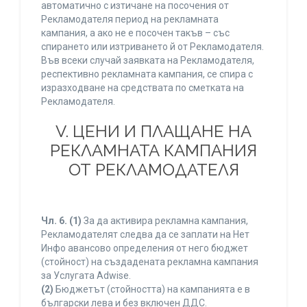
автоматично с изтичане на посочения от
Рекламодателя период на рекламната
кампания, а ако не е посочен такъв – със
спирането или изтриването й от Рекламодателя.
Във всеки случай заявката на Рекламодателя,
респективно рекламната кампания, се спира с
изразходване на средствата по сметката на
Рекламодателя.
V. ЦЕНИ И ПЛАЩАНЕ НА
РЕКЛАМНАТА КАМПАНИЯ
ОТ РЕКЛАМОДАТЕЛЯ
Чл. 6.
(1)
За да активира рекламна кампания,
Рекламодателят следва да се заплати на Нет
Инфо авансово определения от него бюджет
(стойност) на създадената рекламна кампания
за Услугата Adwise.
(2)
Бюджетът (стойността) на кампанията е в
български лева и без включен ДДС.