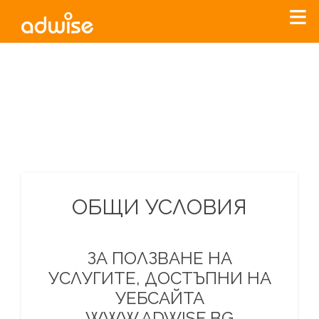
Уважаеми рекламодатели, с настоящото съобщение
бихме искали да Ви уведомим, че „Нет Инфо“ ЕАД (
„Нет
Инфо“
)
прекратява услугата Adwise
считано от
01.01.2026
г
.
За повече информация, натиснете
тук.
ОБЩИ УСЛОВИЯ
ЗА ПОЛЗВАНЕ НА
УСЛУГИТЕ, ДОСТЪПНИ НА
УЕБСАЙТА
WWW.ADWISE.BG