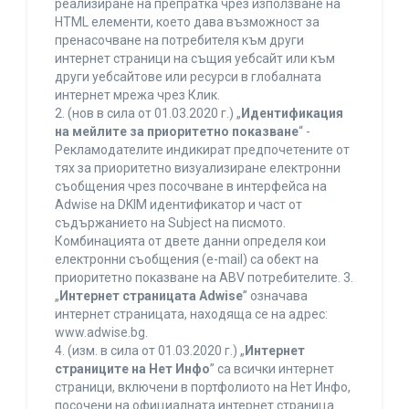
реализиране на препратка чрез използване на
HTML елементи, което дава възможност за
пренасочване на потребителя към други
интернет страници на същия уебсайт или към
други уебсайтове или ресурси в глобалната
интернет мрежа чрез Клик.
2. (нов в сила от 01.03.2020 г.) „
Идентификация
на мейлите за приоритетно показване
“ -
Рекламодателите индикират предпочетените от
тях за приоритетно визуализиране електронни
съобщения чрез посочване в интерфейса на
Adwise на DKIM идентификатор и част от
съдържанието на Subject на писмото.
Комбинацията от двете данни определя кои
електронни съобщения (e-mail) са обект на
приоритетно показване на ABV потребителите. 3.
„
Интернет страницата Adwise
” означава
интернет страницата, находяща се на адрес:
www.adwise.bg.
4. (изм. в сила от 01.03.2020 г.) „
Интернет
страниците на Нет Инфо
” са всички интернет
страници, включени в портфолиото на Нет Инфо,
посочени на официалната интернет страница