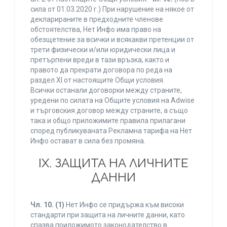
сила от 01.03.2020 г.) При нарушение на някое от
декларираните в предходните членове
обстоятелства, Нет Инфо има право на
обезщетение за всички и всякакви претенции от
трети физически и/или юридически лица и
претърпени вреди в тази връзка, както и
правото да прекрати договора по реда на
раздел XI от настоящите Общи условия.
Всички останали договорки между страните,
уредени по силата на Общите условия на Adwise
и търговския договор между страните, а също
така и общо приложимите правила прилагани
според публикуваната Рекламна тарифа на Нет
Инфо остават в сила без промяна.
IХ. ЗАЩИТА НА ЛИЧНИТЕ
ДАННИ
Чл. 10.
(1)
Нет Инфо се придържа към високи
стандарти при защита на личните данни, като
спазва приложимото законодателство в