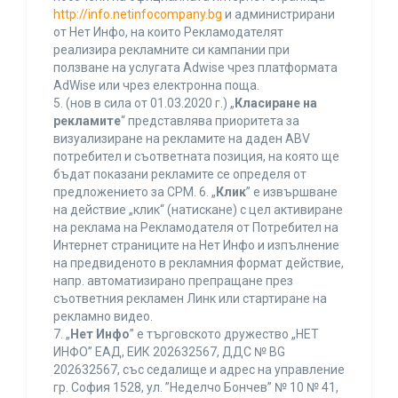
http://info.netinfocompany.bg
и администрирани
от Нет Инфо, на които Рекламодателят
реализира рекламните си кампании при
ползване на услугата Adwise чрез платформата
AdWise или чрез електронна поща.
5. (нов в сила от 01.03.2020 г.) „
Класиране на
рекламите
“ представлява приоритета за
визуализиране на рекламите на даден ABV
потребител и съответната позиция, на която ще
бъдат показани рекламите се определя от
предложението за CPM. 6. „
Клик
” е извършване
на действие „клик“ (натискане) с цел активиране
на реклама на Рекламодателя от Потребител на
Интернет страниците на Нет Инфо и изпълнение
на предвиденото в рекламния формат действие,
напр. автоматизирано препращане през
съответния рекламен Линк или стартиране на
рекламно видео.
7. „
Нет Инфо
” е търговското дружество „НЕТ
ИНФО” ЕАД, ЕИК 202632567, ДДС № BG
202632567, със седалище и адрес на управление
гр. София 1528, ул. ”Неделчо Бончев” № 10 № 41,