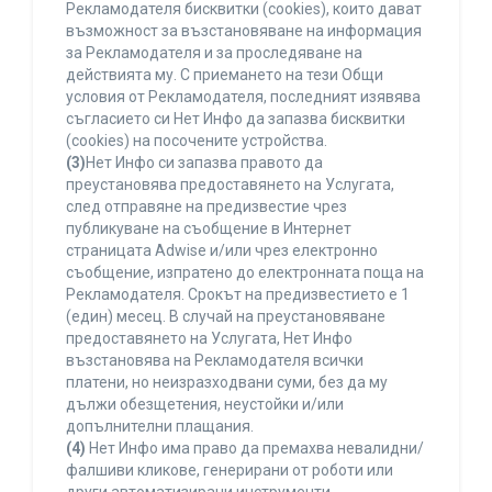
Рекламодателя бисквитки (cookies), които дават
възможност за възстановяване на информация
за Рекламодателя и за проследяване на
действията му. С приемането на тези Общи
условия от Рекламодателя, последният изявява
съгласието си Нет Инфо да запазва бисквитки
(cookies) на посочените устройства.
(3)
Нет Инфо си запазва правото да
преустановява предоставянето на Услугата,
след отправяне на предизвестие чрез
публикуване на съобщение в Интернет
страницата Adwise и/или чрез електронно
съобщение, изпратено до електронната поща на
Рекламодателя. Срокът на предизвестието е 1
(един) месец. В случай на преустановяване
предоставянето на Услугата, Нет Инфо
възстановява на Рекламодателя всички
платени, но неизразходвани суми, без да му
дължи обезщетения, неустойки и/или
допълнителни плащания.
(4)
Нет Инфо има право да премахва невалидни/
фалшиви кликове, генерирани от роботи или