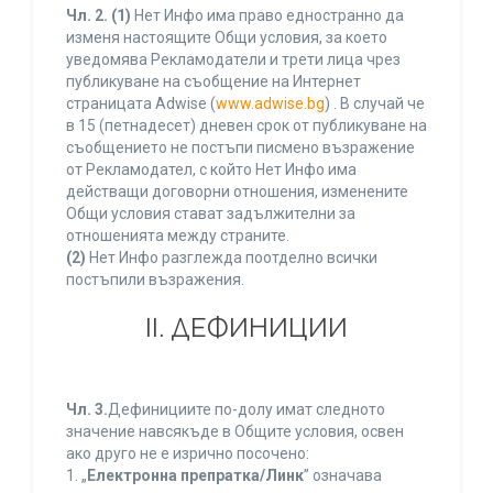
Чл. 2.
(1)
Нет Инфо има право едностранно да
изменя настоящите Общи условия, за което
уведомява Рекламодатели и трети лица чрез
публикуване на съобщение на Интернет
страницата Adwise (
www.adwise.bg
) . В случай че
в 15 (петнадесет) дневен срок от публикуване на
съобщението не постъпи писмено възражение
от Рекламодател, с който Нет Инфо има
действащи договорни отношения, изменените
Общи условия стават задължителни за
отношенията между страните.
(2)
Нет Инфо разглежда поотделно всички
постъпили възражения.
ІІ. ДЕФИНИЦИИ
Чл. 3.
Дефинициите по-долу имат следното
значение навсякъде в Общите условия, освен
ако друго не е изрично посочено:
1. „
Електронна препратка/Линк
” означава