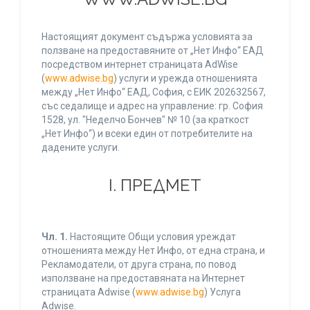
Настоящият документ съдържа условията за
ползване на предоставяните от „Нет Инфо“ ЕАД
посредством интернет страницата AdWise
(
www.adwise.bg
) услуги и урежда отношенията
между „Нет Инфо“ ЕАД, София, с ЕИК 202632567,
със седалище и адрес на управление: гр. София
1528, ул. "Неделчо Бончев" № 10 (за краткост
„Нет Инфо“) и всеки един от потребителите на
дадените услуги.
І. ПРЕДМЕТ
Чл. 1.
Настоящите Общи условия уреждат
отношенията между Нет Инфо, от една страна, и
Рекламодатели, от друга страна, по повод
използване на предоставяната на Интернет
страницата Adwise (
www.adwise.bg
) Услуга
Adwise.