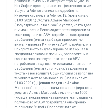
рекламни кампании в Интернет страниците на
Нет Инфо и проследяване на ефективността им.
Услугата Adwise е описана подробно на
Интернет страницата Adwise. 18. (нов в сила от
01.03..2020 г.) „
Услуга Adwise Mailboost
“
(Популяризиране на e-mail) е услуга, която дава
възможност на Рекламодателите изпратени от
тях и получени от ABV потребител електронни
съобщения (e-mail) да бъдат приоритетно
визуализирани в Кутиите на ABV потребителите.
Приоритетното визуализиране се извършва в
специални рекламни позиции, разположени в
горната част на визуалното поле на ABV
потребителя и над всички останали електронни
съобщения (e-mail) от списъка. За краткост в
текста на настоящите Общи условия се използва
терминът Adwise Mailboost. 19. (нов в сила от
01.03.2020 г.) „
Ценови модел на Adwise
Mailboost
“ - определя начина на тарифиране на
услугата Adwise Mailboost, а именно - на 1000
(хиляда) показвания на приоритетни позиции на
полученото от ABV потребителя електронно
съобщение (e-mail). Предложената от