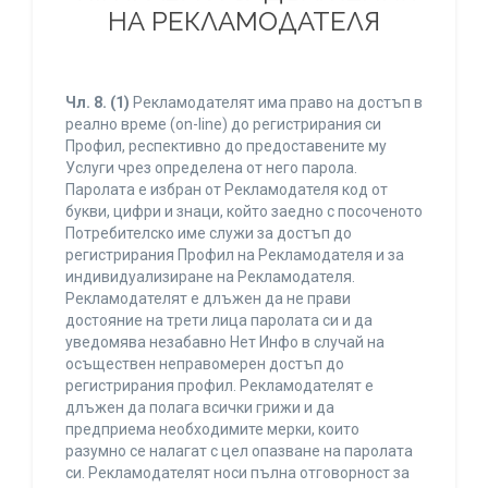
НА РЕКЛАМОДАТЕЛЯ
Чл. 8.
(1)
Рекламодателят има право на достъп в
реално време (on-line) до регистрирания си
Профил, респективно до предоставените му
Услуги чрез определена от него парола.
Паролата е избран от Рекламодателя код от
букви, цифри и знаци, който заедно с посоченото
Потребителско име служи за достъп до
регистрирания Профил на Рекламодателя и за
индивидуализиране на Рекламодателя.
Рекламодателят е длъжен да не прави
достояние на трети лица паролата си и да
уведомява незабавно Нет Инфо в случай на
осъществен неправомерен достъп до
регистрирания профил. Рекламодателят е
длъжен да полага всички грижи и да
предприема необходимите мерки, които
разумно се налагат с цел опазване на паролата
си. Рекламодателят носи пълна отговорност за