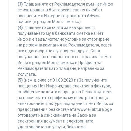
(3)
Плащанията от Рекламодателя към Нет Инфо
се извършват в български лева по някой от
посочените в Интернет страницата Adwise
начини (в раздел Моята сметка).
(4)
Плащането се счита за извършено с
получаването му в банковата сметка на Нет
Инфо и е задължително условие за стартиране
на рекламна кампания на Рекламодателя, освен
ако в договора не е уговорено друго. След
получаване на плащането то се отразява от Нет
Инфо в раздел Моята сметка в Профила на
Рекламодателя като плащане, направено за
Услугата.
(5)
(изм. в сила от 01.03.2020 г.) За получените
плащания Нет Инфо издава електрона фактура,
съобщение за която изпраща на Рекламодателя
на посочената в профила му електронна поща.
Електронните фактури, издадени от Нет Инфо, са
предоставени чрез системата www.eFaktura.bg и
отговарят на изискванията на Закона за
електронния документ и електронните
удостоверителни услуги, Закона за