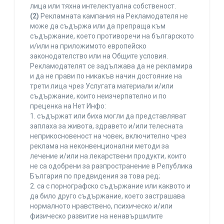
лица или тяхна интелектуална собственост.
(2)
Рекламната кампания на Рекламодателя не
може да съдържа или да препраща към
съдържание, което противоречи на българското
и/или на приложимото европейско
законодателство или на Общите условия.
Рекламодателят се задължава да не рекламира
и да не прави по никакъв начин достояние на
трети лица чрез Услугата материали и/или
съдържание, които неизчерпателно и по
преценка на Нет Инфо:
1. съдържат или биха могли да представляват
заплаха за живота, здравето и/или телесната
неприкосновеност на човек, включително чрез
реклама на неконвенционални методи за
лечение и/или на лекарствени продукти, които
не са одобрени за разпространение в Република
България по предвидения за това ред;
2. са с порнографско съдържание или каквото и
да било друго съдържание, което застрашава
нормалното нравствено, психическо и/или
физическо развитие на ненавършилите