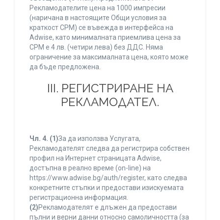
Рекламодателите цена на 1000 импресии
(наричана в настоящите Общи условия за
краткост CPM) се въвежда в интерфейса на
Adwise, като минималната приемлива цена за
CPM е 4 лв. (четири лева) без ДДС. Няма
ограничение за максималната цена, която може
да бъде предложена.
ІІІ. РЕГИСТРИРАНЕ НА
РЕКЛАМОДАТЕЛ.
Чл. 4.
(1)
За да използва Услугата,
Рекламодателят следва да регистрира собствен
профил на Интернет страницата Adwise,
достъпна в реално време (on-line) на
https://www.adwise.bg/auth/register, като следва
конкретните стъпки и предостави изискуемата
регистрационна информация.
(2)
Рекламодателят е длъжен да предостави
пълни и верни данни относно самоличността (за