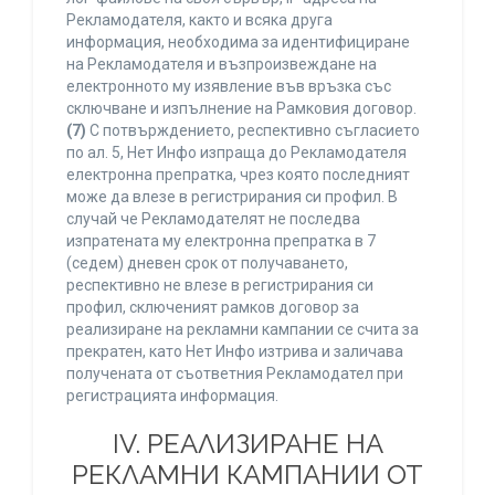
Рекламодателя, както и всяка друга
информация, необходима за идентифициране
на Рекламодателя и възпроизвеждане на
електронното му изявление във връзка със
сключване и изпълнение на Рамковия договор.
(7)
С потвърждението, респективно съгласието
по ал. 5, Нет Инфо изпраща до Рекламодателя
електронна препратка, чрез която последният
може да влезе в регистрирания си профил. В
случай че Рекламодателят не последва
изпратената му електронна препратка в 7
(седем) дневен срок от получаването,
респективно не влезе в регистрирания си
профил, сключеният рамков договор за
реализиране на рекламни кампании се счита за
прекратен, като Нет Инфо изтрива и заличава
получената от съответния Рекламодател при
регистрацията информация.
IV. РЕАЛИЗИРАНЕ НА
РЕКЛАМНИ КАМПАНИИ ОТ