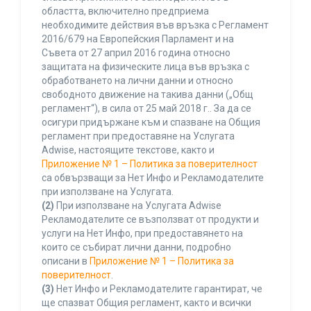
областта, включително предприема
необходимите действия във връзка с Регламент
2016/679 на Европейския Парламент и на
Съвета от 27 април 2016 година относно
защитата на физическите лица във връзка с
обработването на лични данни и относно
свободното движение на такива данни („Общ
регламент“), в сила от 25 май 2018 г.. За да се
осигури придържане към и спазване на Общия
регламент при предоставяне на Услугата
Adwise, настоящите текстове, както и
Приложение № 1 – Политика за поверителност
са обвързващи за Нет Инфо и Рекламодателите
при използване на Услугата.
(2)
При използване на Услугата Adwise
Рекламодателите се възползват от продукти и
услуги на Нет Инфо, при предоставянето на
които се събират лични данни, подробно
описани в
Приложение № 1 – Политика за
поверителност
.
(3)
Нет Инфо и Рекламодателите гарантират, че
ще спазват Общия регламент, както и всички