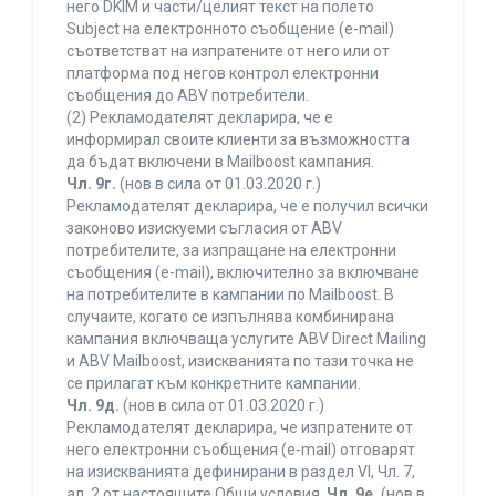
него DKIM и части/целият текст на полето
Subject на електронното съобщение (e-mail)
съответстват на изпратените от него или от
платформа под негов контрол електронни
съобщения до ABV потребители.
(2) Рекламодателят декларира, че е
информирал своите клиенти за възможността
да бъдат включени в Mailboost кампания.
Чл. 9г.
(нов в сила от 01.03.2020 г.)
Рекламодателят декларира, че е получил всички
законово изискуеми съгласия от ABV
потребителите, за изпращане на електронни
съобщения (e-mail), включително за включване
на потребителите в кампании по Mailboost. В
случаите, когато се изпълнява комбинирана
кампания включваща услугите ABV Direct Mailing
и ABV Mailboost, изискванията по тази точка не
се прилагат към конкретните кампании.
Чл. 9д.
(нов в сила от 01.03.2020 г.)
Рекламодателят декларира, че изпратените от
него електронни съобщения (e-mail) отговарят
на изискванията дефинирани в раздел VI, Чл. 7,
ал. 2 от настоящите Общи условия.
Чл. 9е.
(нов в