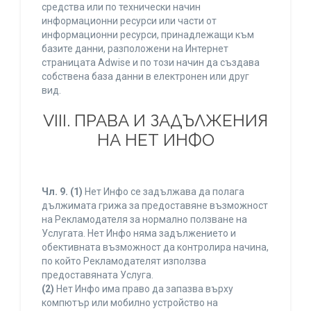
средства или по технически начин
информационни ресурси или части от
информационни ресурси, принадлежащи към
базите данни, разположени на Интернет
страницата Adwise и по този начин да създава
собствена база данни в електронен или друг
вид.
VIII. ПРАВА И ЗАДЪЛЖЕНИЯ
НА НЕТ ИНФО
Чл. 9.
(1)
Нет Инфо се задължава да полага
дължимата грижа за предоставяне възможност
на Рекламодателя за нормално ползване на
Услугата. Нет Инфо няма задължението и
обективната възможност да контролира начина,
по който Рекламодателят използва
предоставяната Услуга.
(2)
Нет Инфо има право да запазва върху
компютър или мобилно устройство на