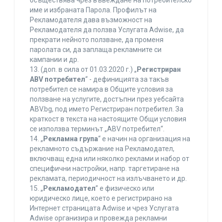
осъществява чрез въвеждане на потребителско
име и избраната Парола. Профилът на
Рекламодателя дава възможност на
Рекламодателя да ползва Услугата Adwise, да
прекрати нейното ползване, да променя
паролата си, да заплаща рекламните си
кампании и др.
13. (доп. в сила от 01.03.2020 г.) „
Регистриран
ABV потребител
“ - дефиницията за такъв
потребител се намира в Общите условия за
ползване на услугите, достъпни през уебсайта
ABV.bg, под името Регистриран потребител. За
краткост в текста на настоящите Общи условия
се използва терминът „ABV потребител“.
14. „
Рекламна група
“ е начин на организация на
рекламното съдържание на Рекламодател,
включващ една или няколко реклами и набор от
специфични настройки, напр. таргетиране на
рекламата, периодичност на излъчването и др.
15. „
Рекламодател
” е физическо или
юридическо лице, което е регистрирано на
Интернет страницата Adwise и чрез Услугата
Adwise организира и провежда рекламни