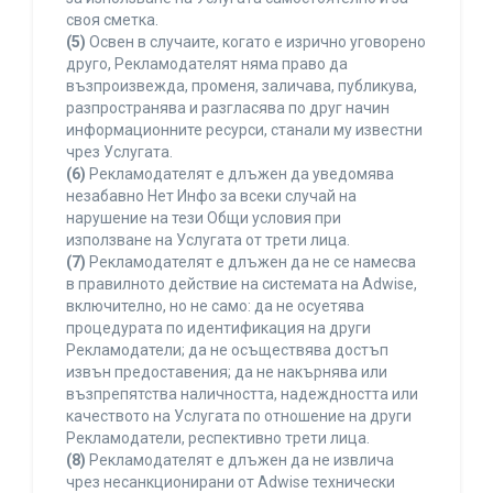
своя сметка.
(5)
Освен в случаите, когато е изрично уговорено
друго, Рекламодателят няма право да
възпроизвежда, променя, заличава, публикува,
разпространява и разгласява по друг начин
информационните ресурси, станали му известни
чрез Услугата.
(6)
Рекламодателят е длъжен да уведомява
незабавно Нет Инфо за всеки случай на
нарушение на тези Общи условия при
използване на Услугата от трети лица.
(7)
Рекламодателят е длъжен да не се намесва
в правилното действие на системата на Adwise,
включително, но не само: да не осуетява
процедурата по идентификация на други
Рекламодатели; да не осъществява достъп
извън предоставения; да не накърнява или
възпрепятства наличността, надеждността или
качеството на Услугата по отношение на други
Рекламодатели, респективно трети лица.
(8)
Рекламодателят е длъжен да не извлича
чрез несанкционирани от Adwise технически