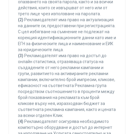
опазването на своята парола, както и за всички
действия, които се извършват от него или от
трето лице чрез използване на паролата.
(2)
Рекламодателят има право на актуализация
на данните си, предоставени при регистрацията.
С цел избягване на съмнение не подлежат на
корекция идентификационните данни като име и
ЕГН за физическите лица и наименование и ЕИК
за юридическите лица.
(3)
Рекламодателят има право на достъп до
онлайн статистика, отразяваща статуса на
създадените от него рекламни кампании и
групи, развитието на активираните рекламни
кампании, включително брой импресии, кликове,
ефикасност на съответната Рекламна група
посредством съотношението в проценти между
брой показвания на рекламата към брой
кликове върху нея, изразходван бюджет за
съответната рекламна кампания, както и цената
за всеки отделен Клик.
(4)
Рекламодателят осигурява необходимото
компютърно оборудване и достъп до интернет
за използване на Услугата самостоятелно и за