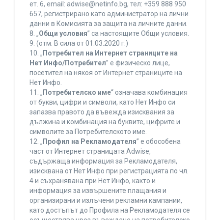
ет. 6, еmail: adwise@netinfo.bg, тел: +359 888 950
657, регистрирано като администратор на лични
данни в Комисията за защита на личните данни.
8. „
Общи условия
” са настоящите Общи условия.
9. (отм. В сила от 01.03.2020 г.)
10. „
Потребител на Интернет страниците на
Нет Инфо/Потребител
” е физическо лице,
посетител на някоя от Интернет страниците на
Нет Инфо.
11. „
Потребителско име
“ означава комбинация
от букви, цифри и символи, като Нет Инфо си
запазва правото да въвежда изисквания за
дължина и комбинация на буквите, цифрите и
символите за Потребителското име.
12. „
Профил на Рекламодателя
” е обособена
част от Интернет страницата Adwise,
съдържаща информация за Рекламодателя,
изисквана от Нет Инфо при регистрацията по чл.
4 и съхранявана при Нет Инфо, както и
информация за извършените плащания и
организирани и излъчени рекламни кампании,
като достъпът до Профила на Рекламодателя се