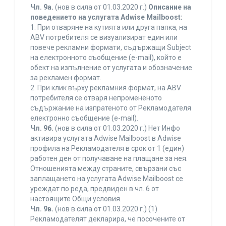
Чл. 9а.
(нов в сила от 01.03.2020 г.)
Описание на
поведението на услугата Adwise Mailboost:
1. При отваряне на кутията или друга папка, на
ABV потребителя се визуализират един или
повече рекламни формати, съдържащи Subject
на електронното съобщение (e-mail), който е
обект на изпълнение от услугата и обозначение
за рекламен формат.
2. При клик върху рекламния формат, на ABV
потребителя се отваря непромененото
съдържание на изпратеното от Рекламодателя
електронно съобщение (e-mail).
Чл. 9б.
(нов в сила от 01.03.2020 г.) Нет Инфо
активира услугата Adwise Mailboost в Adwise
профила на Рекламодателя в срок от 1 (един)
работен ден от получаване на плащане за нея.
Отношенията между страните, свързани със
заплащането на услугата Adwise Mailboost се
уреждат по реда, предвиден в чл. 6 от
настоящите Общи условия.
Чл. 9в.
(нов в сила от 01.03.2020 г.) (1)
Рекламодателят декларира, че посочените от