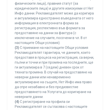
физическите лица), правния статут (за
юридическите лица) и другите изискуеми от Нет
Инфо данни. Рекламодателят може да коригира
и актуализира едностранно въведената от него
информация в електронната форма за
регистрация, респективно във формата за
предоставяне на данни за фактура (с
изключение на случаите, посочени в чл. 8 от
настоящите Общи условия).
(3)
С приемане на настоящите Общи условия
Рекламодателят гарантира, че данните, които
предоставя в процеса на регистрация, са верни,
пълни и точни и при промяна на последните, ще
ги актуализира в 7 (седем) дневен срок от
тяхната промяна. В случай на предоставяне на
неверни данни или ненавременно
актуализиране на същите, Нет Инфо има право
да спре незабавно и без предизвестие
предоставянето на Услугата до коригиране на
неверните данни.
(4)
С регистриране на профила си
Рекламодателят се съгласява с настоящите