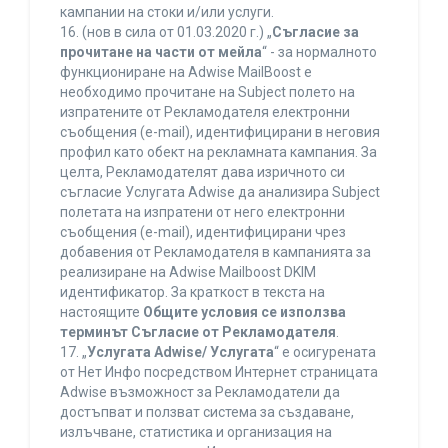
кампании на стоки и/или услуги.
16. (нов в сила от 01.03.2020 г.) „
Съгласие за
прочитане на части от мейла
“ - за нормалното
функциониране на Adwise MailBoost е
необходимо прочитане на Subject полето на
изпратените от Рекламодателя електронни
съобщения (e-mail), идентифицирани в неговия
профил като обект на рекламната кампания. За
целта, Рекламодателят дава изричното си
съгласие Услугата Adwise да анализира Subject
полетата на изпратени от него електронни
съобщения (e-mail), идентифицирани чрез
добавения от Рекламодателя в кампанията за
реализиране на Adwise Mailboost DKIM
идентификатор. За краткост в текста на
настоящите
Общите условия се използва
терминът Съгласие от Рекламодателя
.
17. „
Услугата Adwise/ Услугата
“ е осигурената
от Нет Инфо посредством Интернет страницата
Adwise възможност за Рекламодатели да
достъпват и ползват система за създаване,
излъчване, статистика и организация на