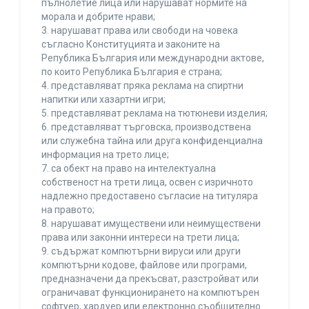
пълнолетие лица или нарушават нормите на
морала и добрите нрави;
3. нарушават права или свободи на човека
съгласно Конституцията и законите на
Република България или международни актове,
по които Република България е страна;
4. представляват пряка реклама на спиртни
напитки или хазартни игри;
5. представляват реклама на тютюневи изделия;
6. представляват търговска, производствена
или служебна тайна или друга конфиденциална
информация на трето лице;
7. са обект на право на интелектуална
собственост на трети лица, освен с изричното
надлежно предоставено съгласие на титуляра
на правото;
8. нарушават имуществени или неимуществени
права или законни интереси на трети лица;
9. съдържат компютърни вируси или други
компютърни кодове, файлове или програми,
предназначени да прекъсват, разстройват или
ограничават функционирането на компютърен
софтуер, хардуер или електронно съобщително