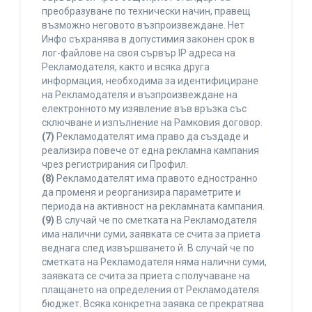
преобразуване по технически начин, правещ
възможно неговото възпроизвеждане. Нет
Инфо съхранява в допустимия законен срок в
лог-файлове на своя сървър IP адреса на
Рекламодателя, както и всяка друга
информация, необходима за идентифициране
на Рекламодателя и възпроизвеждане на
електронното му изявление във връзка със
сключване и изпълнение на Рамковия договор.
(7)
Рекламодателят има право да създаде и
реализира повече от една рекламна кампания
чрез регистрирания си Профил.
(8)
Рекламодателят има правото едностранно
да променя и реорганизира параметрите и
периода на активност на рекламната кампания.
(9)
В случай че по сметката на Рекламодателя
има налични суми, заявката се счита за приета
веднага след извършването й. В случай че по
сметката на Рекламодателя няма налични суми,
заявката се счита за приета с получаване на
плащането на определения от Рекламодателя
бюджет. Всяка конкретна заявка се прекратява