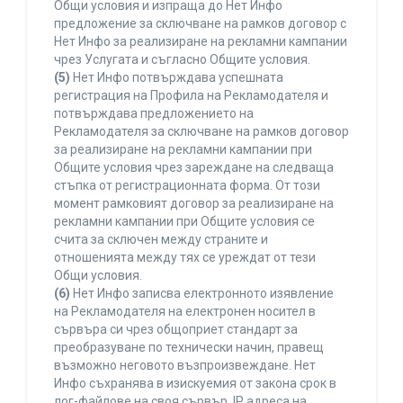
Общи условия и изпраща до Нет Инфо
предложение за сключване на рамков договор с
Нет Инфо за реализиране на рекламни кампании
чрез Услугата и съгласно Общите условия.
(5)
Нет Инфо потвърждава успешната
регистрация на Профила на Рекламодателя и
потвърждава предложението на
Рекламодателя за сключване на рамков договор
за реализиране на рекламни кампании при
Общите условия чрез зареждане на следваща
стъпка от регистрационната форма. От този
момент рамковият договор за реализиране на
рекламни кампании при Общите условия се
счита за сключен между страните и
отношенията между тях се уреждат от тези
Общи условия.
(6)
Нет Инфо записва електронното изявление
на Рекламодателя на електронен носител в
сървъра си чрез общоприет стандарт за
преобразуване по технически начин, правещ
възможно неговото възпроизвеждане. Нет
Инфо съхранява в изискуемия от закона срок в
лог-файлове на своя сървър, IP адреса на