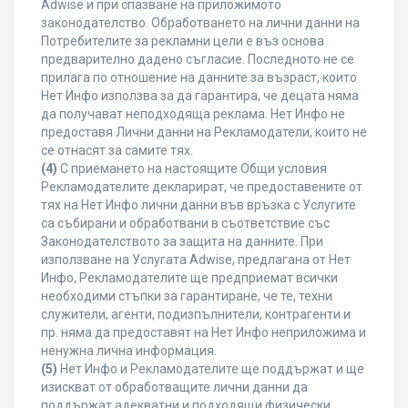
Adwise и при спазване на приложимото
законодателство. Обработването на лични данни на
Потребителите за рекламни цели е въз основа
предварително дадено съгласие. Последното не се
прилага по отношение на данните за възраст, които
Нет Инфо използва за да гарантира, че децата няма
да получават неподходяща реклама. Нет Инфо не
предоставя Лични данни на Рекламодатели, които не
се отнасят за самите тях.
(4)
С приемането на настоящите Общи условия
Рекламодателите декларират, че предоставените от
тях на Нет Инфо лични данни във връзка с Услугите
са събирани и обработвани в съответствие със
Законодателството за защита на данните. При
използване на Услугата Adwise, предлагана от Нет
Инфо, Рекламодателите ще предприемат всички
необходими стъпки за гарантиране, че те, техни
служители, агенти, подизпълнители, контрагенти и
пр. няма да предоставят на Нет Инфо неприложима и
ненужна лична информация.
(5)
Нет Инфо и Рекламодателите ще поддържат и ще
изискват от обработващите лични данни да
поддържат адекватни и подходящи физически,