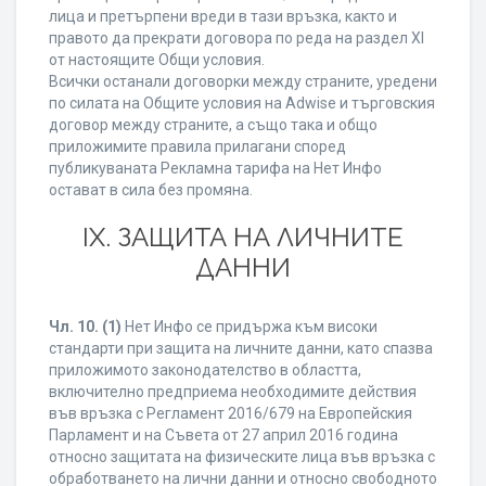
лица и претърпени вреди в тази връзка, както и
правото да прекрати договора по реда на раздел XI
от настоящите Общи условия.
Всички останали договорки между страните, уредени
по силата на Общите условия на Adwise и търговския
договор между страните, а също така и общо
приложимите правила прилагани според
публикуваната Рекламна тарифа на Нет Инфо
остават в сила без промяна.
IХ. ЗАЩИТА НА ЛИЧНИТЕ
ДАННИ
Чл. 10.
(1)
Нет Инфо се придържа към високи
стандарти при защита на личните данни, като спазва
приложимото законодателство в областта,
включително предприема необходимите действия
във връзка с Регламент 2016/679 на Европейския
Парламент и на Съвета от 27 април 2016 година
относно защитата на физическите лица във връзка с
обработването на лични данни и относно свободното