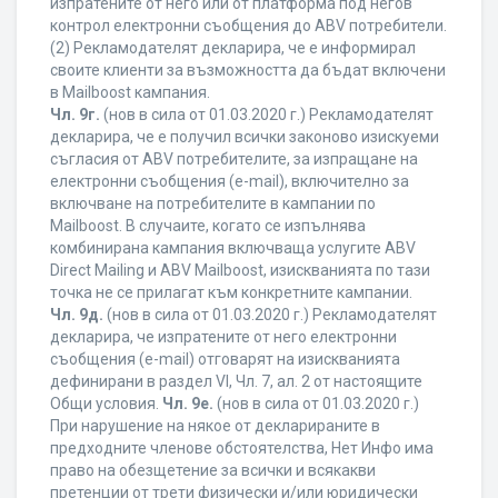
изпратените от него или от платформа под негов
контрол електронни съобщения до ABV потребители.
(2) Рекламодателят декларира, че е информирал
своите клиенти за възможността да бъдат включени
в Mailboost кампания.
Чл. 9г.
(нов в сила от 01.03.2020 г.) Рекламодателят
декларира, че е получил всички законово изискуеми
съгласия от ABV потребителите, за изпращане на
електронни съобщения (e-mail), включително за
включване на потребителите в кампании по
Mailboost. В случаите, когато се изпълнява
комбинирана кампания включваща услугите ABV
Direct Mailing и ABV Mailboost, изискванията по тази
точка не се прилагат към конкретните кампании.
Чл. 9д.
(нов в сила от 01.03.2020 г.) Рекламодателят
декларира, че изпратените от него електронни
съобщения (e-mail) отговарят на изискванията
дефинирани в раздел VI, Чл. 7, ал. 2 от настоящите
Общи условия.
Чл. 9е.
(нов в сила от 01.03.2020 г.)
При нарушение на някое от декларираните в
предходните членове обстоятелства, Нет Инфо има
право на обезщетение за всички и всякакви
претенции от трети физически и/или юридически