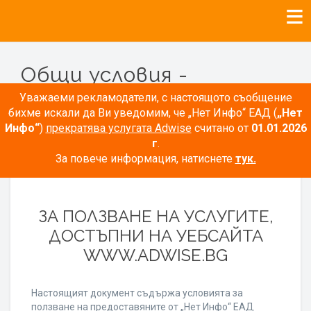
Общи условия -
Рекламодатели
Уважаеми рекламодатели, с настоящото съобщение
бихме искали да Ви уведомим, че „Нет Инфо“ ЕАД (
„Нет
Инфо“
)
прекратява услугата Adwise
считано от
01.01.2026
г
.
За повече информация, натиснете
тук.
ОБЩИ УСЛОВИЯ
ЗА ПОЛЗВАНЕ НА УСЛУГИТЕ,
ДОСТЪПНИ НА УЕБСАЙТА
WWW.ADWISE.BG
Настоящият документ съдържа условията за
ползване на предоставяните от „Нет Инфо“ ЕАД