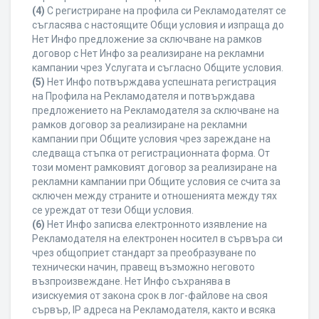
(4)
С регистриране на профила си Рекламодателят се
съгласява с настоящите Общи условия и изпраща до
Нет Инфо предложение за сключване на рамков
договор с Нет Инфо за реализиране на рекламни
кампании чрез Услугата и съгласно Общите условия.
(5)
Нет Инфо потвърждава успешната регистрация
на Профила на Рекламодателя и потвърждава
предложението на Рекламодателя за сключване на
рамков договор за реализиране на рекламни
кампании при Общите условия чрез зареждане на
следваща стъпка от регистрационната форма. От
този момент рамковият договор за реализиране на
рекламни кампании при Общите условия се счита за
сключен между страните и отношенията между тях
се уреждат от тези Общи условия.
(6)
Нет Инфо записва електронното изявление на
Рекламодателя на електронен носител в сървъра си
чрез общоприет стандарт за преобразуване по
технически начин, правещ възможно неговото
възпроизвеждане. Нет Инфо съхранява в
изискуемия от закона срок в лог-файлове на своя
сървър, IP адреса на Рекламодателя, както и всяка