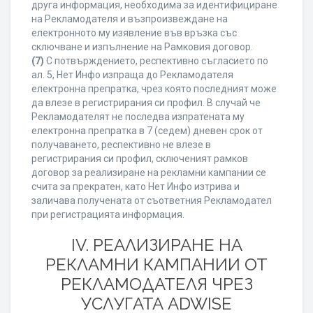
друга информация, необходима за идентифициране
на Рекламодателя и възпроизвеждане на
електронното му изявление във връзка със
сключване и изпълнение на Рамковия договор.
(7)
С потвърждението, респективно съгласието по
ал. 5, Нет Инфо изпраща до Рекламодателя
електронна препратка, чрез която последният може
да влезе в регистрирания си профил. В случай че
Рекламодателят не последва изпратената му
електронна препратка в 7 (седем) дневен срок от
получаването, респективно не влезе в
регистрирания си профил, сключеният рамков
договор за реализиране на рекламни кампании се
счита за прекратен, като Нет Инфо изтрива и
заличава получената от съответния Рекламодател
при регистрацията информация.
IV. РЕАЛИЗИРАНЕ НА
РЕКЛАМНИ КАМПАНИИ ОТ
РЕКЛАМОДАТЕЛЯ ЧРЕЗ
УСЛУГАТА ADWISE