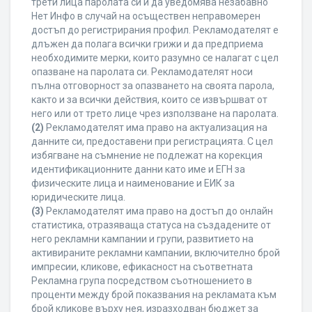
трети лица паролата си и да уведомява незабавно
Нет Инфо в случай на осъществен неправомерен
достъп до регистрирания профил. Рекламодателят е
длъжен да полага всички грижи и да предприема
необходимите мерки, които разумно се налагат с цел
опазване на паролата си. Рекламодателят носи
пълна отговорност за опазването на своята парола,
както и за всички действия, които се извършват от
него или от трето лице чрез използване на паролата.
(2)
Рекламодателят има право на актуализация на
данните си, предоставени при регистрацията. С цел
избягване на съмнение не подлежат на корекция
идентификационните данни като име и ЕГН за
физическите лица и наименование и ЕИК за
юридическите лица.
(3)
Рекламодателят има право на достъп до онлайн
статистика, отразяваща статуса на създадените от
него рекламни кампании и групи, развитието на
активираните рекламни кампании, включително брой
импресии, кликове, ефикасност на съответната
Рекламна група посредством съотношението в
проценти между брой показвания на рекламата към
брой кликове върху нея, изразходван бюджет за