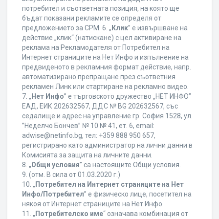
потребител и съответната позиция, на която ще
бъдат показани рекламите се определя от
предложението за CPM. 6. „
Клик
” е извършване на
действие „клик“ (натискане) с цел активиране на
реклама на Рекламодателя от Потребител на
Интернет страниците на Нет Инфо и изпълнение на
предвиденото в рекламния формат действие, напр.
автоматизирано препращане през съответния
рекламен Линк или стартиране на рекламно видео.
7. „
Нет Инфо
” е търговското дружество „НЕТ ИНФО”
ЕАД, ЕИК 202632567, ДДС № BG 202632567, със
седалище и адрес на управление гр. София 1528, ул.
”Неделчо Бончев” № 10 № 41, ет. 6, еmail:
adwise@netinfo.bg, тел: +359 888 950 657,
регистрирано като администратор на лични данни в
Комисията за защита на личните данни.
8. „
Общи условия
” са настоящите Общи условия.
9. (отм. В сила от 01.03.2020 г.)
10. „
Потребител на Интернет страниците на Нет
Инфо/Потребител
” е физическо лице, посетител на
някоя от Интернет страниците на Нет Инфо.
11. „
Потребителско име
“ означава комбинация от