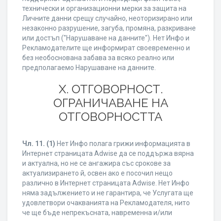
технически и организационни мерки за защита на
Личните данни срещу случайно, неоторизирано или
незаконно разрушение, загуба, промяна, разкриване
или достъп ("Нарушаване на данните"). Нет Инфо и
Рекламодателите ще информират своевременно и
без необоснована забава за всяко реално или
предполагаемо Нарушаване на данните.
X. ОТГОВОРНОСТ.
ОГРАНИЧАВАНЕ НА
ОТГОВОРНОСТТА
Чл. 11.
(1)
Нет Инфо полага грижи информацията в
Интернет страницата Adwise да се поддържа вярна
и актуална, но не се ангажира със срокове за
актуализирането й, освен ако е посочил нещо
различно в Интернет страницата Adwise. Нет Инфо
няма задължението и не гарантира, че Услугата ще
удовлетвори очакванията на Рекламодателя, нито
че ще бъде непрекъсната, навременна и/или