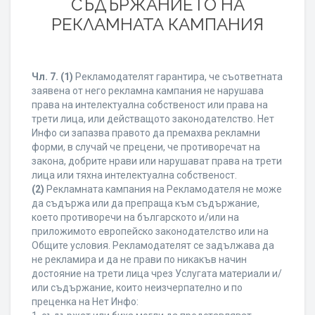
СЪДЪРЖАНИЕТО НА
РЕКЛАМНАТА КАМПАНИЯ
Чл. 7.
(1)
Рекламодателят гарантира, че съответната
заявена от него рекламна кампания не нарушава
права на интелектуална собственост или права на
трети лица, или действащото законодателство. Нет
Инфо си запазва правото да премахва рекламни
форми, в случай че прецени, че противоречат на
закона, добрите нрави или нарушават права на трети
лица или тяхна интелектуална собственост.
(2)
Рекламната кампания на Рекламодателя не може
да съдържа или да препраща към съдържание,
което противоречи на българското и/или на
приложимото европейско законодателство или на
Общите условия. Рекламодателят се задължава да
не рекламира и да не прави по никакъв начин
достояние на трети лица чрез Услугата материали и/
или съдържание, които неизчерпателно и по
преценка на Нет Инфо: