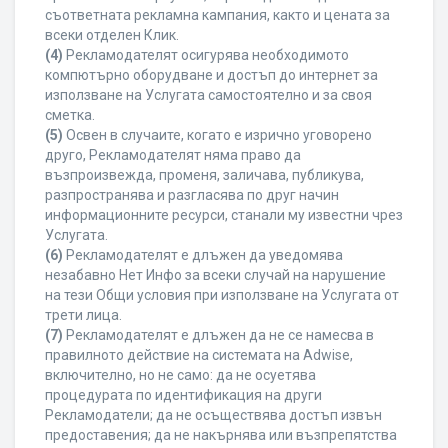
съответната рекламна кампания, както и цената за
всеки отделен Клик.
(4)
Рекламодателят осигурява необходимото
компютърно оборудване и достъп до интернет за
използване на Услугата самостоятелно и за своя
сметка.
(5)
Освен в случаите, когато е изрично уговорено
друго, Рекламодателят няма право да
възпроизвежда, променя, заличава, публикува,
разпространява и разгласява по друг начин
информационните ресурси, станали му известни чрез
Услугата.
(6)
Рекламодателят е длъжен да уведомява
незабавно Нет Инфо за всеки случай на нарушение
на тези Общи условия при използване на Услугата от
трети лица.
(7)
Рекламодателят е длъжен да не се намесва в
правилното действие на системата на Adwise,
включително, но не само: да не осуетява
процедурата по идентификация на други
Рекламодатели; да не осъществява достъп извън
предоставения; да не накърнява или възпрепятства