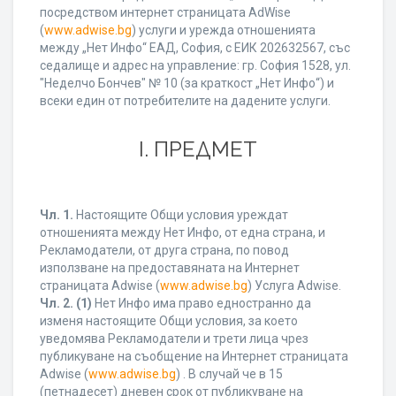
посредством интернет страницата AdWise
(
www.adwise.bg
) услуги и урежда отношенията
между „Нет Инфо“ ЕАД, София, с ЕИК 202632567, със
седалище и адрес на управление: гр. София 1528, ул.
"Неделчо Бончев" № 10 (за краткост „Нет Инфо“) и
всеки един от потребителите на дадените услуги.
І. ПРЕДМЕТ
Чл. 1.
Настоящите Общи условия уреждат
отношенията между Нет Инфо, от една страна, и
Рекламодатели, от друга страна, по повод
използване на предоставяната на Интернет
страницата Adwise (
www.adwise.bg
) Услуга Adwise.
Чл. 2.
(1)
Нет Инфо има право едностранно да
изменя настоящите Общи условия, за което
уведомява Рекламодатели и трети лица чрез
публикуване на съобщение на Интернет страницата
Adwise (
www.adwise.bg
) . В случай че в 15
(петнадесет) дневен срок от публикуване на