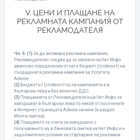
V. ЦЕНИ И ПЛАЩАНЕ НА
РЕКЛАМНАТА КАМПАНИЯ ОТ
РЕКЛАМОДАТЕЛЯ
Чл. 6.
(1)
За да активира рекламна кампания,
Рекламодателят следва да се заплати на Нет Инфо
авансово определения от него бюджет (стойност) на
създадената рекламна кампания за Услугата
Adwise.
(2)
Бюджетът (стойността) на кампанията е в
български лева и без включен ДДС.
(3)
Плащанията от Рекламодателя към Нет Инфо се
извършват в български лева по някой от посочените
в Интернет страницата Adwise начини (в раздел
Моята сметка).
(4)
Плащането се счита за извършено с
получаването му в банковата сметка на Нет Инфо и е
задължително условие за стартиране на рекламна