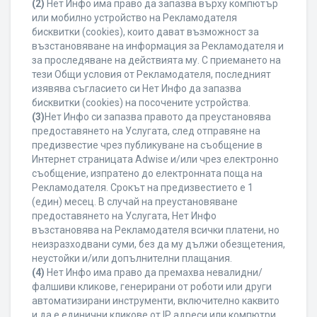
(2)
Нет Инфо има право да запазва върху компютър
или мобилно устройство на Рекламодателя
бисквитки (cookies), които дават възможност за
възстановяване на информация за Рекламодателя и
за проследяване на действията му. С приемането на
тези Общи условия от Рекламодателя, последният
изявява съгласието си Нет Инфо да запазва
бисквитки (cookies) на посочените устройства.
(3)
Нет Инфо си запазва правото да преустановява
предоставянето на Услугата, след отправяне на
предизвестие чрез публикуване на съобщение в
Интернет страницата Adwise и/или чрез електронно
съобщение, изпратено до електронната поща на
Рекламодателя. Срокът на предизвестието е 1
(един) месец. В случай на преустановяване
предоставянето на Услугата, Нет Инфо
възстановява на Рекламодателя всички платени, но
неизразходвани суми, без да му дължи обезщетения,
неустойки и/или допълнителни плащания.
(4)
Нет Инфо има право да премахва невалидни/
фалшиви кликове, генерирани от роботи или други
автоматизирани инструменти, включително каквито
и да е единични кликове от IP адреси или компютри,