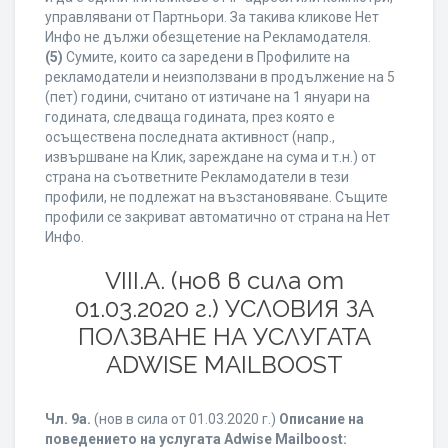
управлявани от Партньори. За такива кликове Нет
Инфо не дължи обезщетение на Рекламодателя.
(5)
Сумите, които са заредени в Профилите на
рекламодатели и неизползвани в продължение на 5
(пет) години, считано от изтичане на 1 януари на
годината, следваща годината, през която е
осъществена последната активност (напр.,
извършване на Клик, зареждане на сума и т.н.) от
страна на съответните Рекламодатели в тези
профили, не подлежат на възстановяване. Същите
профили се закриват автоматично от страна на Нет
Инфо.
VIII.A. (нов в сила от
01.03.2020 г.) УСЛОВИЯ ЗА
ПОЛЗВАНЕ НА УСЛУГАТА
ADWISE MAILBOOST
Чл. 9а.
(нов в сила от 01.03.2020 г.)
Описание на
поведението на услугата Adwise Mailboost: