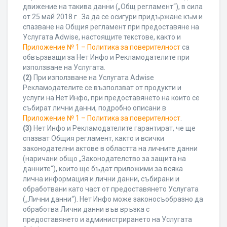
движение на такива данни („Общ регламент“), в сила
от 25 май 2018 г.. За да се осигури придържане към и
спазване на Общия регламент при предоставяне на
Услугата Adwise, настоящите текстове, както и
Приложение № 1 – Политика за поверителност
са
обвързващи за Нет Инфо и Рекламодателите при
използване на Услугата.
(2)
При използване на Услугата Adwise
Рекламодателите се възползват от продукти и
услуги на Нет Инфо, при предоставянето на които се
събират лични данни, подробно описани в
Приложение № 1 – Политика за поверителност
.
(3)
Нет Инфо и Рекламодателите гарантират, че ще
спазват Общия регламент, както и всички
законодателни актове в областта на личните данни
(наричани общо „Законодателство за защита на
данните“), които ще бъдат приложими за всяка
лична информация и лични данни, събирани и
обработвани като част от предоставянето Услугата
(„Лични данни“). Нет Инфо може законосъобразно да
обработва Лични данни във връзка с
предоставянето и администрирането на Услугата