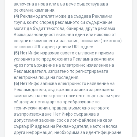
включена в нова или във вече съществуваща
рекламна кампания.
(4)
Рекламодателят може да създава Рекламни
групи, които според рекламното си съдържание
могат да бъдат текстова, банерна, друга реклама.
Всяка разновидност включва един или няколко от
следните компоненти: заглавие, описание (текстово),
показван URL адрес, целеви URL адрес.
(5)
Нет Инфо изразява своето съгласие и приема
условията по предложената Рекламна кампания
чрез потвърждение на електронно изявление на
Рекламодателя, изпратено по регистрираната
електронна поща на последния.
(6)
Нет Инфо записва електронното изявление на
Рекламодателя, съдържащо заявка за рекламна
кампания, на електронен носител в сървъра си чрез
общоприет стандарт за преобразуване по
технически начин, правещ възможно неговото
възпроизвеждане. Нет Инфо съхранява в
допустимия законен срок в лог-файлове на своя
сървър IP адреса на Рекламодателя, както и всяка
друга информация, необходима за идентифициране