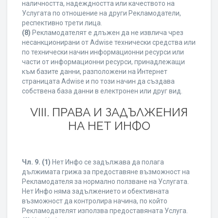
наличността, надеждността или качеството на
Услугата по отношение на други Рекламодатели,
респективно трети лица.
(8)
Рекламодателят е длъжен да не извлича чрез
несанкционирани от Adwise технически средства или
по технически начин информационни ресурси или
части от информационни ресурси, принадлежащи
към базите данни, разположени на Интернет
страницата Adwise и по този начин да създава
собствена база данни в електронен или друг вид.
VIII. ПРАВА И ЗАДЪЛЖЕНИЯ
НА НЕТ ИНФО
Чл. 9.
(1)
Нет Инфо се задължава да полага
дължимата грижа за предоставяне възможност на
Рекламодателя за нормално ползване на Услугата.
Нет Инфо няма задължението и обективната
възможност да контролира начина, по който
Рекламодателят използва предоставяната Услуга.