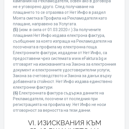
кампания на Рекламодателя, освен ако в договора
не е уговорено друго. След получаване на
плащането то се отразява от Нет Инфо в раздел
Моята сметка в Профила на Рекламодателя като
плащане, направено за Услугата.
(5)
(изм. в сила от 01.03.2020 г.) За получените
плащания Нет Инфо издава електрона фактура,
съобщение за която изпраща на Рекламодателя на
посочената в профила му електронна поща.
Електронните фактури, издадени от Нет Инфо, са
предоставени чрез системата www.eFaktura.bg и
отговарят на изискванията на Закона за електронния
документ и електронните удостоверителни услуги,
Закона за счетоводството и Закона за данък върху
добавената стойност. Нет Инфо издава единствено
електронни фактури.
(6)
Електронната фактура съдържа данните на
Рекламодателя, посочени от последния при
регистрацията на профила му. Нет Инфо не носи
отговорност за верността на тези данни.
VI. ИЗИСКВАНИЯ КЪМ