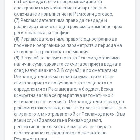
на Рекламодателя и възпроизвеждане на
електронното му изявление във връзка със
сключване и изпълнение на Рамковия договор.
(7)
Рекламодателят има право да създаде и
реализира повече от една рекламна кампания чрез
регистрирания си Профил.
(8)
Рекламодателят има правото едностранно да
променя и реорганизира параметрите и периода на
активност на рекламната кампания.
(9)
В случай че по сметката на Рекламодателя има
налични суми, заявката се счита за приета веднага
след извършването й. В случай че по сметката на
Рекламодателя няма налични суми, заявката се
счита за приета с получаване на плащането на
определения от Рекламодателя бюджет. Всяка
конкретна заявка се прекратява автоматично с
изтичане на посочения от Рекламодателя период на
рекламната кампания, а ако не е посочен такъв – със
спирането или изтриването й от Рекламодателя. Във
всеки случай заявката на Рекламодателя,
респективно рекламната кампания, се спира с
изразходване на средствата по сметката на
Рекламодателя.