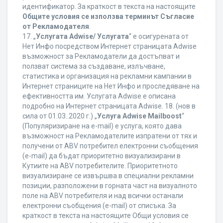
идентификатор. За краткост в текста на настоящите
Общите условия се използва терминът Съгласие
от Рекламодателя
.
17. „
Услугата Adwise/ Услугата
“ е осигурената от
Нет Инфо посредством Интернет страницата Adwise
възможност за Рекламодатели да достъпват и
ползват система за създаване, излъчване,
статистика и организация на рекламни кампании в
Интернет страниците на Нет Инфо и проследяване на
ефективността им. Услугата Adwise е описана
подробно на Интернет страницата Adwise. 18. (нов в
сила от 01.03..2020 г.) „
Услуга Adwise Mailboost
“
(Популяризиране на e-mail) е услуга, която дава
възможност на Рекламодателите изпратени от тях и
получени от ABV потребител електронни съобщения
(e-mail) да бъдат приоритетно визуализирани в
Кутиите на ABV потребителите. Приоритетното
визуализиране се извършва в специални рекламни
позиции, разположени в горната част на визуалното
поле на ABV потребителя и над всички останали
електронни съобщения (e-mail) от списъка. За
краткост в текста на настоящите Общи условия се