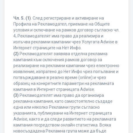
Чл. 5.
(1)
. След регистриране и активиране на
Профила на Рекламодател, приемане на Общите
условия и сключване на рамков договор съгласно чл.
4, Рекламодателят има право да реализира и
излъчва рекламни кампании чрез Услугата Adwise в
Интернет страниците на Нет Инфо.
(2)
Рекламодателят заявява отделна рекламна
кампания към сключения рамков договор за
реализиране на рекламни кампании чрез електронно
изявление, изпратено до Нет Инфо чрез попълване и
потвърждаване в реално време (online) и чрез
образец на конкретните параметри на рекламната
кампания в Интернет страницата Adwise.
(3)
Рекламодателят има право да организира
рекламна кампания, като самостоятелно създаде
една или няколко Рекламни групи съгласно
указанията, публикувани на Интернет страницата
Adwise, както и да следи развитието на рекламната
кампания посредством онлайн статистика. Всяка
новосъздадена Рекламна група може да бъде