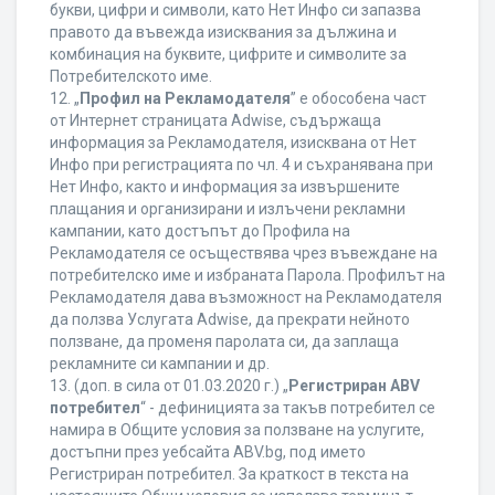
букви, цифри и символи, като Нет Инфо си запазва
правото да въвежда изисквания за дължина и
комбинация на буквите, цифрите и символите за
Потребителското име.
12. „
Профил на Рекламодателя
” е обособена част
от Интернет страницата Adwise, съдържаща
информация за Рекламодателя, изисквана от Нет
Инфо при регистрацията по чл. 4 и съхранявана при
Нет Инфо, както и информация за извършените
плащания и организирани и излъчени рекламни
кампании, като достъпът до Профила на
Рекламодателя се осъществява чрез въвеждане на
потребителско име и избраната Парола. Профилът на
Рекламодателя дава възможност на Рекламодателя
да ползва Услугата Adwise, да прекрати нейното
ползване, да променя паролата си, да заплаща
рекламните си кампании и др.
13. (доп. в сила от 01.03.2020 г.) „
Регистриран ABV
потребител
“ - дефиницията за такъв потребител се
намира в Общите условия за ползване на услугите,
достъпни през уебсайта ABV.bg, под името
Регистриран потребител. За краткост в текста на