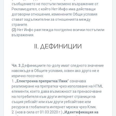
съобщението не постъпи писмено възражение от
Рекламодател, с който Нет Инфо има действащи
договорни отношения, изменените Общи условия
стават задължителни за отношенията между
страните.
(2)
Нет Инфо разглежда поотделно всички постъпили
възражения.
ІІ. ДЕФИНИЦИИ
Чл. 3.
Дефинициите по-долу имат следното значение
навсякъде в Общите условия, освен ако друго не е
изрично посочено:
1. „
Електронна препратка/Линк
” означава
реализиране на препратка чрез използване на HTML
елементи, което дава възможност за пренасочване
на потребителя към други интернет страници на
същия уебсайт или към други уебсайтове или
ресурси в глобалната интернет мрежа чрез Клик.
2. (нов в сила от 01.03.2020 г.) „
Идентификация на