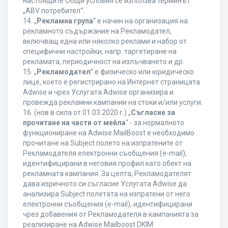
настоящите Общи условия се използва терминът
„ABV потребител“.
14. „
Рекламна група
“ е начин на организация на
рекламното съдържание на Рекламодател,
включващ една или няколко реклами и набор от
специфични настройки, напр. таргетиране на
рекламата, периодичност на излъчването и др.
15. „
Рекламодател
” е физическо или юридическо
лице, което е регистрирано на Интернет страницата
Adwise и чрез Услугата Adwise организира и
провежда рекламни кампании на стоки и/или услуги.
16. (нов в сила от 01.03.2020 г.) „
Съгласие за
прочитане на части от мейла
“ - за нормалното
функциониране на Adwise MailBoost е необходимо
прочитане на Subject полето на изпратените от
Рекламодателя електронни съобщения (e-mail),
идентифицирани в неговия профил като обект на
рекламната кампания. За целта, Рекламодателят
дава изричното си съгласие Услугата Adwise да
анализира Subject полетата на изпратени от него
електронни съобщения (e-mail), идентифицирани
чрез добавения от Рекламодателя в кампанията за
реализиране на Adwise Mailboost DKIM