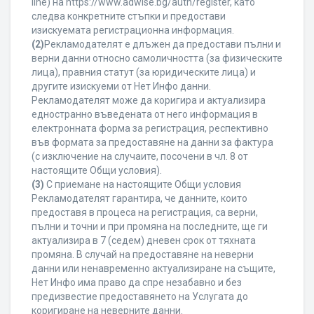
line) на https://www.adwise.bg/auth/register, като
следва конкретните стъпки и предостави
изискуемата регистрационна информация.
(2)
Рекламодателят е длъжен да предостави пълни и
верни данни относно самоличността (за физическите
лица), правния статут (за юридическите лица) и
другите изискуеми от Нет Инфо данни.
Рекламодателят може да коригира и актуализира
едностранно въведената от него информация в
електронната форма за регистрация, респективно
във формата за предоставяне на данни за фактура
(с изключение на случаите, посочени в чл. 8 от
настоящите Общи условия).
(3)
С приемане на настоящите Общи условия
Рекламодателят гарантира, че данните, които
предоставя в процеса на регистрация, са верни,
пълни и точни и при промяна на последните, ще ги
актуализира в 7 (седем) дневен срок от тяхната
промяна. В случай на предоставяне на неверни
данни или ненавременно актуализиране на същите,
Нет Инфо има право да спре незабавно и без
предизвестие предоставянето на Услугата до
коригиране на неверните данни.