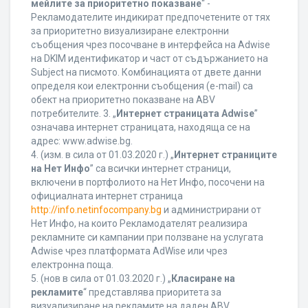
мейлите за приоритетно показване
“ -
Рекламодателите индикират предпочетените от тях
за приоритетно визуализиране електронни
съобщения чрез посочване в интерфейса на Adwise
на DKIM идентификатор и част от съдържанието на
Subject на писмото. Комбинацията от двете данни
определя кои електронни съобщения (e-mail) са
обект на приоритетно показване на ABV
потребителите. 3. „
Интернет страницата Adwise
”
означава интернет страницата, находяща се на
адрес: www.adwise.bg.
4. (изм. в сила от 01.03.2020 г.) „
Интернет страниците
на Нет Инфо
” са всички интернет страници,
включени в портфолиото на Нет Инфо, посочени на
официалната интернет страница
http://info.netinfocompany.bg
и администрирани от
Нет Инфо, на които Рекламодателят реализира
рекламните си кампании при ползване на услугата
Adwise чрез платформата AdWise или чрез
електронна поща.
5. (нов в сила от 01.03.2020 г.) „
Класиране на
рекламите
“ представлява приоритета за
визуализиране на рекламите на даден ABV