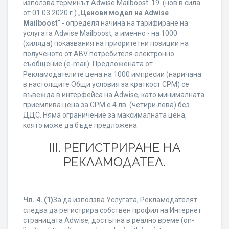
използва терминът Adwise Mailboost. 19. (нов в сила
от 01.03.2020 г.) „
Ценови модел на Adwise
Mailboost
“ - определя начина на тарифиране на
услугата Adwise Mailboost, а именно - на 1000
(хиляда) показвания на приоритетни позиции на
полученото от ABV потребителя електронно
съобщение (e-mail). Предложената от
Рекламодателите цена на 1000 импресии (наричана
в настоящите Общи условия за краткост CPM) се
въвежда в интерфейса на Adwise, като минималната
приемлива цена за CPM е 4 лв. (четири лева) без
ДДС. Няма ограничение за максималната цена,
която може да бъде предложена.
ІІІ. РЕГИСТРИРАНЕ НА
РЕКЛАМОДАТЕЛ.
Чл. 4.
(1)
За да използва Услугата, Рекламодателят
следва да регистрира собствен профил на Интернет
страницата Adwise, достъпна в реално време (on-