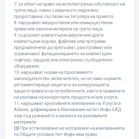
7. са обект на право на интелектуална собственост на
трети лица, освен с изричното надлежно
предоставено съгласие на титуляра на правото;
8. нарушават имуществени или неимуществени
права или законни интереси на трети лица;
9. съдържат компютърни вируси или други
компютърни кодове, файлове или програми,
предназначени да прекъсват, разстройват или
ограничават функционирането на компютърен
софтуер, хардуер или електронно съобщително
оборудване;
10. нарушават норми на приложимото
законодателство, включително, но не само нормите,
регламентиращи защитата на конкуренцията,
защита правата на потребителите, както и правилата
на реклама на конкретните продукти и/или услуги;
11. нарушават креативните изисквания на Услугата
Adwise, дефинирани в Изисквания на Нет Инфо ЕАД
към съдържанието и визията на рекламните
материали.
(3)
При установяване на неспазване на изискванията
по Общите условия, Нет Инфо има право