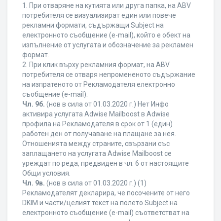
1. При отваряне на кутията или друга папка, на ABV
потребителя се визуализират един или повече
рекламни формати, съдържащи Subject на
електронното съобщение (e-mail), който е обект на
изпълнение от услугата и обозначение за рекламен
формат.
2. При клик върху рекламния формат, на ABV
потребителя се отваря непромененото съдържание
на изпратеното от Рекламодателя електронно
съобщение (e-mail).
Чл. 9б.
(нов в сила от 01.03.2020 г.) Нет Инфо
активира услугата Adwise Mailboost в Adwise
профила на Рекламодателя в срок от 1 (един)
работен ден от получаване на плащане за нея.
Отношенията между страните, свързани със
заплащането на услугата Adwise Mailboost се
уреждат по реда, предвиден в чл. 6 от настоящите
Общи условия.
Чл. 9в.
(нов в сила от 01.03.2020 г.) (1)
Рекламодателят декларира, че посочените от него
DKIM и части/целият текст на полето Subject на
електронното съобщение (e-mail) съответстват на