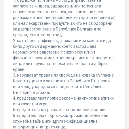
1. съдържат или биха могли да представляват
заплаха за живота, здравето и/или телесната
неприкосновеност на човек, включително чрез
реклама на неконвенционални методи за лечение и/
или на лекарствени продукти, които не са одобрени
за разпространение в Република България по
предвидения за това ред;
2. са с порнографско съдържание или каквото и да
било друго съдържание, което застрашава
нормалното нравствено, психическо и/или
физическо развитие на ненавършилите пълнолетие
лица или нарушават нормите на морала и добрите
нрави;
3. нарушават права или свободи на човека съгласно
Конституцията и законите на Република България
или международни актове, по които Република
България е страна;
4. представляват пряка реклама на спиртни напитки
или хазартни игри;
5. представляват реклама на тютюневи изделия;
6. представляват търговска, производствена или
служебна тайна или друга конфиденциална
информация на трето лице;