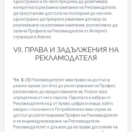
едностранно и по своя преценка да деактивира
конкретната рекламна кампания на Рекламодателя,
да преустанови достъпа на последния до нея или
едностранно да прекрати рамковия договор за
реализиране на рекламни кампании, респективно да
заличи Профила на Рекламодателя от Интернет
страницата Adwise.
VII. ПРАВА И ЗАДЪЛЖЕНИЯ НА
РЕКЛАМОДАТЕЛЯ
Чл. 8.
(1)
Рекламодателят има право на достъп в
реално време (on-line) до регистрирания си Профил,
респективно до предоставените му Услуги чрез
определена от него парола. Паролата е избран от
Рекламодателя код от букви, цифри и знаци, който
заедно с посоченото Потребителско име служи за
достъп до регистрирания Профил на Рекламодателя
и за индивидуализиране на Рекламодателя.
Рекламодателят е длъжен да не прави достояние на