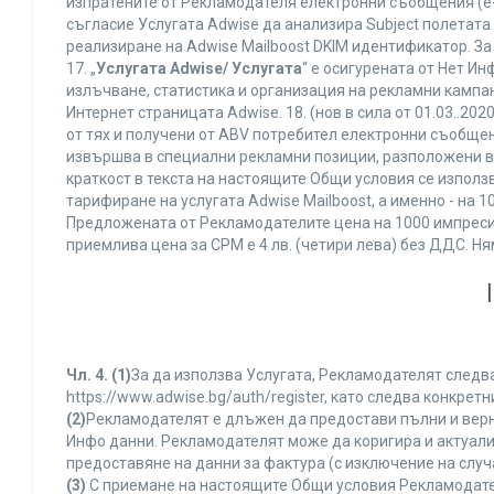
изпратените от Рекламодателя електронни съобщения (e-
съгласие Услугата Adwise да анализира Subject полетата
реализиране на Adwise Mailboost DKIM идентификатор. За
17. „
Услугата Adwise/ Услугата
“ е осигурената от Нет И
излъчване, статистика и организация на рекламни кампан
Интернет страницата Adwise. 18. (нов в сила от 01.03..2020 
от тях и получени от ABV потребител електронни съобщен
извършва в специални рекламни позиции, разположени в г
краткост в текста на настоящите Общи условия се използва 
тарифиране на услугата Adwise Mailboost, а именно - на 
Предложената от Рекламодателите цена на 1000 импресии
приемлива цена за CPM е 4 лв. (четири лева) без ДДС. 
Чл. 4.
(1)
За да използва Услугата, Рекламодателят следва
https://www.adwise.bg/auth/register, като следва конкр
(2)
Рекламодателят е длъжен да предостави пълни и верни
Инфо данни. Рекламодателят може да коригира и актуал
предоставяне на данни за фактура (с изключение на случа
(3)
С приемане на настоящите Общи условия Рекламодателя