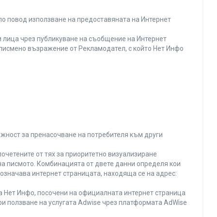
по повод използване на предоставяната на Интернет
 лица чрез публикуване на съобщение на Интернет
и писмено възражение от Рекламодател, с който Нет Инфо
ожност за пренасочване на потребителя към други
почетените от тях за приоритетно визуализиране
на писмото. Комбинацията от двете данни определя кои
 означава интернет страницата, находяща се на адрес:
на Нет Инфо, посочени на официалната интернет страница
ри ползване на услугата Adwise чрез платформата AdWise