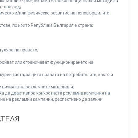
включително чрез реклама на неконвенционални методи за
 това ред;
хическо и/или физическо развитие на ненавършилите
тове, по които Република България е страна;
туляра на правото;
тройват или ограничават функционирането на
уренцията, защита правата на потребителите, както и
и визията на рекламните материали.
нка да деактивира конкретната рекламна кампания на
не на рекламни кампании, респективно да заличи
АТЕЛЯ