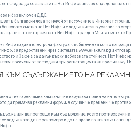
лят следва да се заплати на Нет Инфо авансово определения от 
лева и без включен ДДС.
ат в български лева по някой от посочените в Интернет страница
 банковата сметка на Нет Инфо и е задължително условие за стар
а плащането то се отразява от Нет Инфо в раздел Моята сметка в 
ия Нет Инфо издава електрона фактура, съобщение за която изпращ
 Инфо, са предоставени чрез системата www.eFaktura.bg и отговар
дството и Закона за данък върху добавената стойност. Нет Инфо 
ля, посочени от последния при регистрацията на профила му. Нет
ИЯ КЪМ СЪДЪРЖАНИЕТО НА РЕКЛАМ
ена от него рекламна кампания не нарушава права на интелектуалн
то да премахва рекламни форми, в случай че прецени, че противо
ъдържа или да препраща към съдържание, което противоречи на 
 се задължава да не рекламира и да не прави по никакъв начин до
 Инфо: