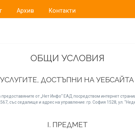
г
Архив
Контакти
ме искали да Ви уведомим, че „Нет Инфо“ ЕАД (
„Нет Инф
За повече информация, натиснете
тук.
ОБЩИ УСЛОВИЯ
 УСЛУГИТЕ, ДОСТЪПНИ НА УЕБСАЙТ
 предоставяните от „Нет Инфо“ ЕАД посредством интернет страниц
7, със седалище и адрес на управление: гр. София 1528, ул. "Неде
І. ПРЕДМЕТ