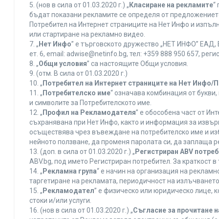
5. (нов в сила от 01.03.2020 г.) „
Класиране на рекламите
“
бъдат показани рекламите се определя от предложението 
Потребител на Интернет страниците на Нет Инфо и изпъ
или стартиране на рекламно видео.
7. „
Нет Инфо
” е търговското дружество „НЕТ ИНФО” ЕАД, 
ет. 6, еmail: adwise@netinfo.bg, тел: +359 888 950 657, 
8. „
Общи условия
” са настоящите Общи условия.
9. (отм. В сила от 01.03.2020 г.)
10. „
Потребител на Интернет страниците на Нет Инфо/
11. „
Потребителско име
“ означава комбинация от букви
и символите за Потребителското име.
12. „
Профил на Рекламодателя
” е обособена част от И
съхранявана при Нет Инфо, както и информация за извъ
осъществява чрез въвеждане на потребителско име и из
нейното ползване, да променя паролата си, да заплаща р
13. (доп. в сила от 01.03.2020 г.) „
Регистриран ABV потре
ABV.bg, под името Регистриран потребител. За краткост 
14. „
Рекламна група
“ е начин на организация на реклам
таргетиране на рекламата, периодичност на излъчването 
15. „
Рекламодател
” е физическо или юридическо лице, 
стоки и/или услуги.
16. (нов в сила от 01.03.2020 г.) „
Съгласие за прочитане н