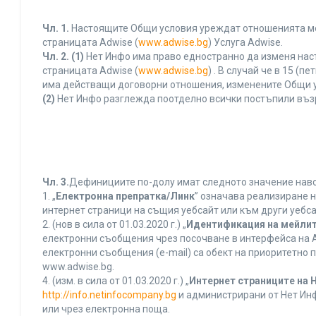
Чл. 1.
Настоящите Общи условия уреждат отношенията межд
страницата Adwise (
www.adwise.bg
) Услуга Adwise.
Чл. 2.
(1)
Нет Инфо има право едностранно да изменя нас
страницата Adwise (
www.adwise.bg
) . В случай че в 15 
има действащи договорни отношения, изменените Общи у
(2)
Нет Инфо разглежда поотделно всички постъпили въз
Чл. 3.
Дефинициите по-долу имат следното значение нався
1. „
Електронна препратка/Линк
” означава реализиране 
интернет страници на същия уебсайт или към други уебса
2. (нов в сила от 01.03.2020 г.) „
Идентификация на мейлит
електронни съобщения чрез посочване в интерфейса на A
електронни съобщения (e-mail) са обект на приоритетно п
www.adwise.bg.
4. (изм. в сила от 01.03.2020 г.) „
Интернет страниците на 
http://info.netinfocompany.bg
и администрирани от Нет Инф
или чрез електронна поща.