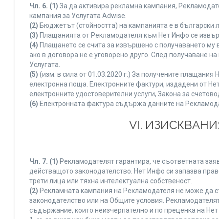
Чл. 6.
(1)
За да активира рекламна кампания, Рекламодате
кампания за Услугата Adwise.
(2)
Бюджетът (стойността) на кампанията е в български 
(3)
Плащанията от Рекламодателя към Нет Инфо се извършв
(4)
Плащането се счита за извършено с получаването му в
ако в договора не е уговорено друго. След получаване н
Услугата.
(5)
(изм. в сила от 01.03.2020 г.) За получените плащан
електронна поща. Електронните фактури, издадени от Нет
електронните удостоверителни услуги, Закона за счетово
(6)
Електронната фактура съдържа данните на Рекламодате
VI. ИЗИСКВАН
Чл. 7.
(1)
Рекламодателят гарантира, че съответната заяв
действащото законодателство. Нет Инфо си запазва право
трети лица или тяхна интелектуална собственост.
(2)
Рекламната кампания на Рекламодателя не може да с
законодателство или на Общите условия. Рекламодателят
съдържание, които неизчерпателно и по преценка на Нет