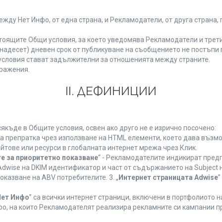
у Нет Инфо, от една страна, и Рекламодатели, от друга страна, 
тоящите Общи условия, за което уведомява Рекламодатели и трети
(петнадесет) дневен срок от публикуване на съобщението не постъп
словия стават задължителни за отношенията между страните.
ражения.
ІІ. ДЕФИНИЦИИ
къде в Общите условия, освен ако друго не е изрично посочено:
на препратка чрез използване на HTML елементи, което дава възм
йтове или ресурси в глобалната интернет мрежа чрез Клик.
е за приоритетно показване
“ - Рекламодателите индикират пред
dwise на DKIM идентификатор и част от съдържанието на Subject 
оказване на ABV потребителите. 3. „
Интернет страницата Adwise
”
Нет Инфо
” са всички интернет страници, включени в портфолиото 
о, на които Рекламодателят реализира рекламните си кампании п