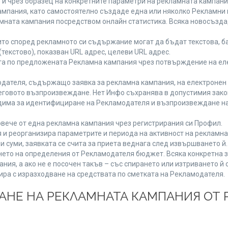
 и чрез образец на конкретните параметри на рекламната кампани
мпания, като самостоятелно създаде една или няколко Рекламни г
ламната кампания посредством онлайн статистика. Всяка новосъзд
то според рекламното си съдържание могат да бъдат текстова, ба
(текстово), показван URL адрес, целеви URL адрес.
та по предложената Рекламна кампания чрез потвърждение на ел
дателя, съдържащо заявка за рекламна кампания, на електронен 
говото възпроизвеждане. Нет Инфо съхранява в допустимия законе
одима за идентифициране на Рекламодателя и възпроизвеждане на
вече от една рекламна кампания чрез регистрирания си Профил.
и реорганизира параметрите и периода на активност на рекламна
и суми, заявката се счита за приета веднага след извършването й
ането на определения от Рекламодателя бюджет. Всяка конкретна 
ия, а ако не е посочен такъв – със спирането или изтриването й 
ира с изразходване на средствата по сметката на Рекламодателя.
ЩАНЕ НА РЕКЛАМНАТА КАМПАНИЯ ОТ