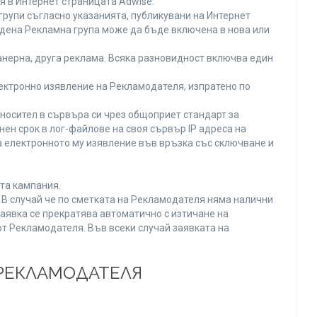
я в Интернет страницата Adwise.
рупи съгласно указанията, публикувани на Интернет
адена Рекламна група може да бъде включена в нова или
нерна, друга реклама. Всяка разновидност включва един
ектронно изявление на Рекламодателя, изпратено по
носител в сървъра си чрез общоприет стандарт за
н срок в лог-файлове на своя сървър IP адреса на
 електронното му изявление във връзка със сключване и
та кампания.
. В случай че по сметката на Рекламодателя няма налични
заявка се прекратява автоматично с изтичане на
от Рекламодателя. Във всеки случай заявката на
 РЕКЛАМОДАТЕЛЯ