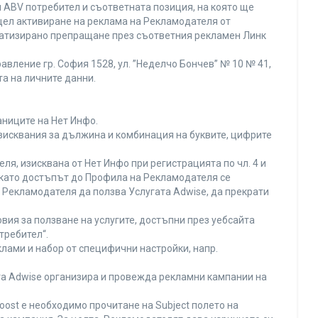
 ABV потребител и съответната позиция, на която ще
с цел активиране на реклама на Рекламодателя от
оматизирано препращане през съответния рекламен Линк
вление гр. София 1528, ул. ”Неделчо Бончев” № 10 № 41,
та на личните данни.
аниците на Нет Инфо.
изисквания за дължина и комбинация на буквите, цифрите
я, изисквана от Нет Инфо при регистрацията по чл. 4 и
 като достъпът до Профила на Рекламодателя се
Рекламодателя да ползва Услугата Adwise, да прекрати
вия за ползване на услугите, достъпни през уебсайта
требител“.
лами и набор от специфични настройки, напр.
ата Adwise организира и провежда рекламни кампании на
oost е необходимо прочитане на Subject полето на