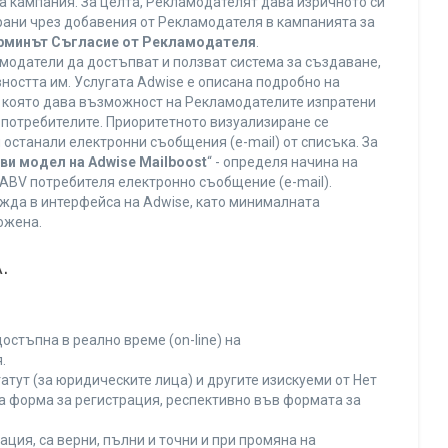
а кампания. За целта, Рекламодателят дава изричното си
ирани чрез добавения от Рекламодателя в кампанията за
ерминът Съгласие от Рекламодателя
.
модатели да достъпват и ползват система за създаване,
ността им. Услугата Adwise е описана подробно на
га, която дава възможност на Рекламодателите изпратени
V потребителите. Приоритетното визуализиране се
останали електронни съобщения (e-mail) от списъка. За
ви модел на Adwise Mailboost
“ - определя начина на
т ABV потребителя електронно съобщение (e-mail).
жда в интерфейса на Adwise, като минималната
ожена.
.
остъпна в реално време (on-line) на
.
тут (за юридическите лица) и другите изискуеми от Нет
а форма за регистрация, респективно във формата за
ция, са верни, пълни и точни и при промяна на