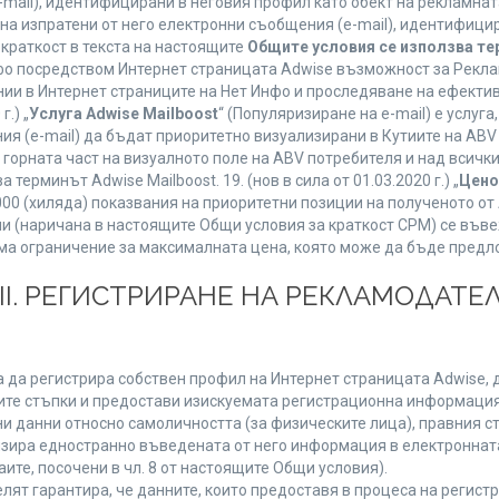
mail), идентифицирани в неговия профил като обект на рекламнат
 на изпратени от него електронни съобщения (e-mail), идентифиц
 краткост в текста на настоящите
Общите условия се използва т
нфо посредством Интернет страницата Adwise възможност за Рекла
ии в Интернет страниците на Нет Инфо и проследяване на ефектив
г.) „
Услуга Adwise Mailboost
“ (Популяризиране на e-mail) е услу
ия (e-mail) да бъдат приоритетно визуализирани в Кутиите на AB
орната част на визуалното поле на ABV потребителя и над всички 
терминът Adwise Mailboost. 19. (нов в сила от 01.03.2020 г.) „
Цено
1000 (хиляда) показвания на приоритетни позиции на полученото о
 (наричана в настоящите Общи условия за краткост CPM) се въве
Няма ограничение за максималната цена, която може да бъде предл
ІІІ. РЕГИСТРИРАНЕ НА РЕКЛАМОДАТЕЛ
 да регистрира собствен профил на Интернет страницата Adwise, д
етните стъпки и предостави изискуемата регистрационна информация
 данни относно самоличността (за физическите лица), правния ста
изира едностранно въведената от него информация в електроннат
ите, посочени в чл. 8 от настоящите Общи условия).
т гарантира, че данните, които предоставя в процеса на регистра