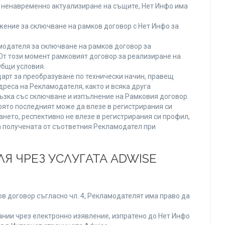
ли ненавременно актуализиране на същите, Нет Инфо има
ение за сключване на рамков договор с Нет Инфо за
одателя за сключване на рамков договор за
От този момент рамковият договор за реализиране на
Общи условия.
арт за преобразуване по технически начин, правещ
реса на Рекламодателя, както и всяка друга
зка със сключване и изпълнение на Рамковия договор.
оято последният може да влезе в регистрирания си
ането, респективно не влезе в регистрирания си профил,
ва получената от съответния Рекламодател при
Я ЧРЕЗ УСЛУГАТА ADWISE
в договор съгласно чл. 4, Рекламодателят има право да
нии чрез електронно изявление, изпратено до Нет Инфо