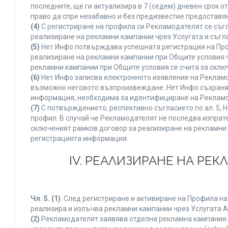
последните, ще ги актуализира в 7 (седем) дневен срок 
право да спре незабавно и без предизвестие предоставян
(4)
С регистриране на профила си Рекламодателят се съг
реализиране на рекламни кампании чрез Услугата и съгл
(5)
Нет Инфо потвърждава успешната регистрация на Про
реализиране на рекламни кампании при Общите условия 
рекламни кампании при Общите условия се счита за склю
(6)
Нет Инфо записва електронното изявление на Рекламо
възможно неговото възпроизвеждане. Нет Инфо съхранява 
информация, необходима за идентифициране на Рекламод
(7)
С потвърждението, респективно съгласието по ал. 5, 
профил. В случай че Рекламодателят не последва изпрате
сключеният рамков договор за реализиране на рекламни 
регистрацията информация.
IV. РЕАЛИЗИРАНЕ НА РЕ
Чл. 5.
(1)
. След регистриране и активиране на Профила н
реализира и излъчва рекламни кампании чрез Услугата A
(2)
Рекламодателят заявява отделна рекламна кампания к