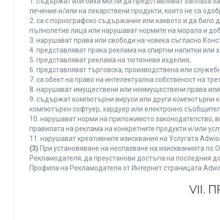
1. съдържат или биха могли да представляват заплаха з
лечение и/или на лекарствени продукти, които не са одо
2. са с порнографско съдържание или каквото и да било
пълнолетие лица или нарушават нормите на морала и доб
3. нарушават права или свободи на човека съгласно Конс
4. представляват пряка реклама на спиртни напитки или х
5. представляват реклама на тютюневи изделия;
6. представляват търговска, производствена или служеб
7. са обект на право на интелектуална собственост на тр
8. нарушават имуществени или неимуществени права или 
9. съдържат компютърни вируси или други компютърни к
компютърен софтуер, хардуер или електронно съобщител
10. нарушават норми на приложимото законодателство, в
правилата на реклама на конкретните продукти и/или усл
11. нарушават креативните изисквания на Услугата Adwi
(3)
При установяване на неспазване на изискванията по О
Рекламодателя, да преустанови достъпа на последния до
Профила на Рекламодателя от Интернет страницата Adwi
VII.