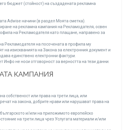
него бюджет (стойност) на създадената рекламна
та Adwise начини (в раздел Моята сметка).
тиране на рекламна кампания на Рекламодателя, освен
Профила на Рекламодателя като плащане, направено за
а на Рекламодателя на посочената в профила му
ят на изискванията на Закона за електронния документ и
издава единствено електронни фактури.
 Инфо не носи отговорност за верността на тези данни.
НАТА КАМПАНИЯ
а собственост или права на трети лица, или
речат на закона, добрите нрави или нарушават права на
българското и/или на приложимото европейско
стояние на трети лица чрез Услугата материали и/или