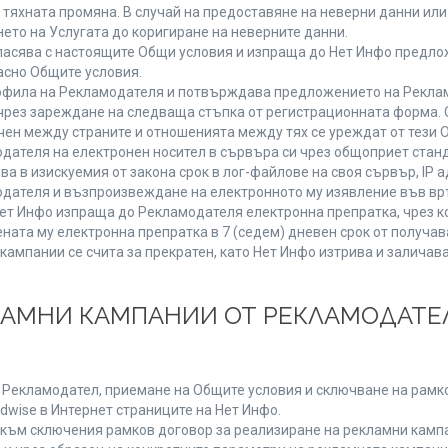
от тяхната промяна. В случай на предоставяне на неверни данни и
ето на Услугата до коригиране на неверните данни.
ласява с настоящите Общи условия и изпраща до Нет Инфо предлож
асно Общите условия.
фила на Рекламодателя и потвърждава предложението на Реклам
чрез зареждане на следваща стъпка от регистрационната форма. 
чен между страните и отношенията между тях се уреждат от тези 
дателя на електронен носител в сървъра си чрез общоприет станд
в изискуемия от закона срок в лог-файлове на своя сървър, IP ад
ателя и възпроизвеждане на електронното му изявление във връ
Нет Инфо изпраща до Рекламодателя електронна препратка, чрез к
ната му електронна препратка в 7 (седем) дневен срок от получав
кампании се счита за прекратен, като Нет Инфо изтрива и залича
КЛАМНИ КАМПАНИИ ОТ РЕКЛАМОДАТЕЛ
а Рекламодател, приемане на Общите условия и сключване на рамко
dwise в Интернет страниците на Нет Инфо.
ъм сключения рамков договор за реализиране на рекламни кампа