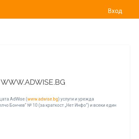
Вход
о“
)
прекратява услугата Adwise
считано от
01.01.2026 г
.
А WWW.ADWISE.BG
ата AdWise (
www.adwise.bg
) услуги и урежда
лчо Бончев" № 10 (за краткост „Нет Инфо“) и всеки един