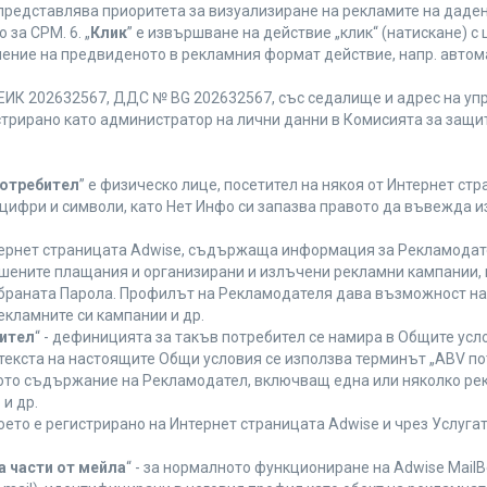
 представлява приоритета за визуализиране на рекламите на даден
за CPM. 6. „
Клик
” е извършване на действие „клик“ (натискане) 
лнение на предвиденото в рекламния формат действие, напр. авт
ЕИК 202632567, ДДС № BG 202632567, със седалище и адрес на упра
регистрирано като администратор на лични данни в Комисията за защи
Потребител
” е физическо лице, посетител на някоя от Интернет стр
, цифри и символи, като Нет Инфо си запазва правото да въвежда 
нтернет страницата Adwise, съдържаща информация за Рекламодател
ршените плащания и организирани и излъчени рекламни кампании,
браната Парола. Профилът на Рекламодателя дава възможност на 
екламните си кампании и др.
бител
“ - дефиницията за такъв потребител се намира в Общите усло
в текста на настоящите Общи условия се използва терминът „ABV по
ното съдържание на Рекламодател, включващ една или няколко рек
и др.
което е регистрирано на Интернет страницата Adwise и чрез Услуг
а части от мейла
“ - за нормалното функциониране на Adwise MailB