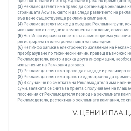
чрез попълване и потвърждаване в реално време (online)
(3)
Рекламодателят има право да организира рекламна ка
страницата Adwise, както и да следи развитието на рек
във вече съществуваща рекламна кампания.
(4)
Рекламодателят може да създава Рекламни групи, кои
или няколко от следните компоненти: заглавие, описание 
(5)
Нет Инфо изразява своето съгласие и приема условия
регистрираната електронна поща на последния.
(6)
Нет Инфо записва електронното изявление на Рекламо
преобразуване по технически начин, правещ възможно не
Рекламодателя, както и всяка друга информация, необх
изпълнение на Рамковия договор.
(7)
Рекламодателят има право да създаде и реализира по
(8)
Рекламодателят има правото едностранно да променя 
(9)
В случай че по сметката на Рекламодателя има наличн
суми, заявката се счита за приета с получаване на плащ
посочения от Рекламодателя период на рекламната кампан
Рекламодателя, респективно рекламната кампания, се сп
V. ЦЕНИ И ПЛА