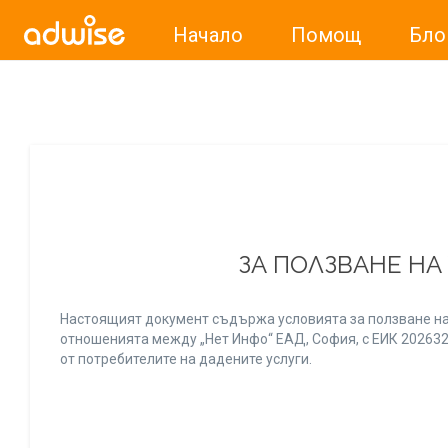
Начало
Помощ
Бло
Уважаеми рекламодатели, с настоящото съобщение бих
ЗА ПОЛЗВАНЕ НА
Настоящият документ съдържа условията за ползване на
отношенията между „Нет Инфо“ ЕАД, София, с ЕИК 20263256
от потребителите на дадените услуги.