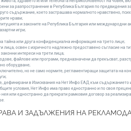
а живота, здравето и/или телесната неприкосновеност на човек, 
брени за разпространение в Република България по предвидения за
 друго съдържание, което застрашава нормалното нравствено, пси
рите нрави;
титуцията и законите на Република България или международни ак
азартни игри;
на тайна или друга конфиденциална информация на трето лице;
ети лица, освен с изричното надлежно предоставено съгласие на ти
законни интереси на трети лица;
одове, файлове или програми, предназначени да прекъсват, разс
но оборудване;
ключително, но не само нормите, регламентиращи защитата на конк
уги;
se, дефинирани в Изисквания на Нет Инфо ЕАД към съдържанието 
бщите условия, Нет Инфо има право едностранно и по своя преце
 нея или едностранно да прекрати рамковия договор за реализира
se.
 ПРАВА И ЗАДЪЛЖЕНИЯ НА РЕКЛАМОД