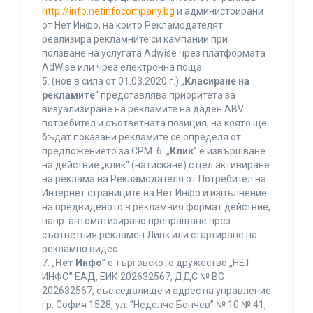
http://info.netinfocompany.bg
и администрирани
от Нет Инфо, на които Рекламодателят
реализира рекламните си кампании при
ползване на услугата Adwise чрез платформата
AdWise или чрез електронна поща.
5. (нов в сила от 01.03.2020 г.) „
Класиране на
рекламите
“ представлява приоритета за
визуализиране на рекламите на даден ABV
потребител и съответната позиция, на която ще
бъдат показани рекламите се определя от
предложението за CPM. 6. „
Клик
” е извършване
на действие „клик“ (натискане) с цел активиране
на реклама на Рекламодателя от Потребител на
Интернет страниците на Нет Инфо и изпълнение
на предвиденото в рекламния формат действие,
напр. автоматизирано препращане през
съответния рекламен Линк или стартиране на
рекламно видео.
7. „
Нет Инфо
” е търговското дружество „НЕТ
ИНФО” ЕАД, ЕИК 202632567, ДДС № BG
202632567, със седалище и адрес на управление
гр. София 1528, ул. ”Неделчо Бончев” № 10 № 41,