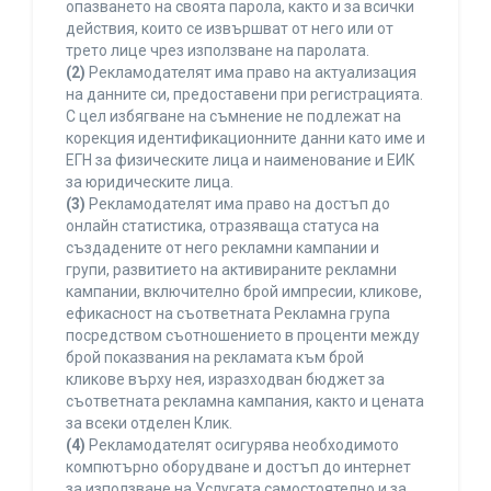
опазването на своята парола, както и за всички
действия, които се извършват от него или от
трето лице чрез използване на паролата.
(2)
Рекламодателят има право на актуализация
на данните си, предоставени при регистрацията.
С цел избягване на съмнение не подлежат на
корекция идентификационните данни като име и
ЕГН за физическите лица и наименование и ЕИК
за юридическите лица.
(3)
Рекламодателят има право на достъп до
онлайн статистика, отразяваща статуса на
създадените от него рекламни кампании и
групи, развитието на активираните рекламни
кампании, включително брой импресии, кликове,
ефикасност на съответната Рекламна група
посредством съотношението в проценти между
брой показвания на рекламата към брой
кликове върху нея, изразходван бюджет за
съответната рекламна кампания, както и цената
за всеки отделен Клик.
(4)
Рекламодателят осигурява необходимото
компютърно оборудване и достъп до интернет
за използване на Услугата самостоятелно и за