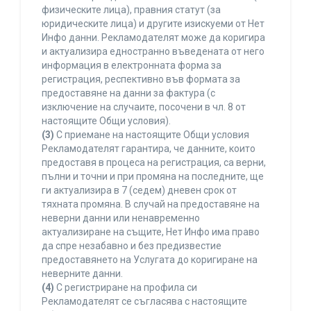
физическите лица), правния статут (за
юридическите лица) и другите изискуеми от Нет
Инфо данни. Рекламодателят може да коригира
и актуализира едностранно въведената от него
информация в електронната форма за
регистрация, респективно във формата за
предоставяне на данни за фактура (с
изключение на случаите, посочени в чл. 8 от
настоящите Общи условия).
(3)
С приемане на настоящите Общи условия
Рекламодателят гарантира, че данните, които
предоставя в процеса на регистрация, са верни,
пълни и точни и при промяна на последните, ще
ги актуализира в 7 (седем) дневен срок от
тяхната промяна. В случай на предоставяне на
неверни данни или ненавременно
актуализиране на същите, Нет Инфо има право
да спре незабавно и без предизвестие
предоставянето на Услугата до коригиране на
неверните данни.
(4)
С регистриране на профила си
Рекламодателят се съгласява с настоящите