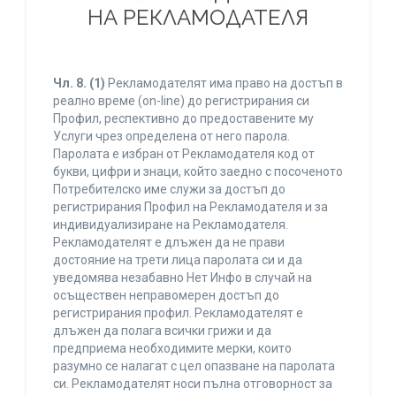
НА РЕКЛАМОДАТЕЛЯ
Чл. 8.
(1)
Рекламодателят има право на достъп в
реално време (on-line) до регистрирания си
Профил, респективно до предоставените му
Услуги чрез определена от него парола.
Паролата е избран от Рекламодателя код от
букви, цифри и знаци, който заедно с посоченото
Потребителско име служи за достъп до
регистрирания Профил на Рекламодателя и за
индивидуализиране на Рекламодателя.
Рекламодателят е длъжен да не прави
достояние на трети лица паролата си и да
уведомява незабавно Нет Инфо в случай на
осъществен неправомерен достъп до
регистрирания профил. Рекламодателят е
длъжен да полага всички грижи и да
предприема необходимите мерки, които
разумно се налагат с цел опазване на паролата
си. Рекламодателят носи пълна отговорност за