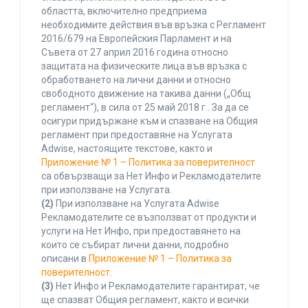
областта, включително предприема
необходимите действия във връзка с Регламент
2016/679 на Европейския Парламент и на
Съвета от 27 април 2016 година относно
защитата на физическите лица във връзка с
обработването на лични данни и относно
свободното движение на такива данни („Общ
регламент“), в сила от 25 май 2018 г.. За да се
осигури придържане към и спазване на Общия
регламент при предоставяне на Услугата
Adwise, настоящите текстове, както и
Приложение № 1 – Политика за поверителност
са обвързващи за Нет Инфо и Рекламодателите
при използване на Услугата.
(2)
При използване на Услугата Adwise
Рекламодателите се възползват от продукти и
услуги на Нет Инфо, при предоставянето на
които се събират лични данни, подробно
описани в
Приложение № 1 – Политика за
поверителност
.
(3)
Нет Инфо и Рекламодателите гарантират, че
ще спазват Общия регламент, както и всички