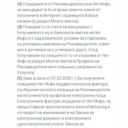
(3)
Плащанията от Рекламодателя към Нет Инфо
се извършват в български лева по някой от
посочените в Интернет страницата Adwise
начини (в раздел Моята сметка).
(4)
Плащането се счита за извършено с
получаването му в банковата сметка на Нет
Инфо и е задължително условие за стартиране
на рекламна кампания на Рекламодателя, освен
ако в договора не е уговорено друго. След
получаване на плащането то се отразява от Нет
Инфо в раздел Моята сметка в Профила на
Рекламодателя като плащане, направено за
Услугата.
(5)
(изм. в сила от 01.03.2020 г.) За получените
плащания Нет Инфо издава електрона фактура,
съобщение за която изпраща на Рекламодателя
на посочената в профила му електронна поща.
Електронните фактури, издадени от Нет Инфо, са
предоставени чрез системата www.eFaktura.bg и
отговарят на изискванията на Закона за
електронния документ и електронните
удостоверителни услуги, Закона за