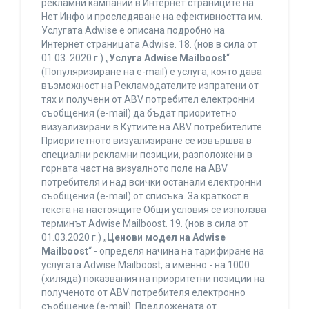
рекламни кампании в Интернет страниците на
Нет Инфо и проследяване на ефективността им.
Услугата Adwise е описана подробно на
Интернет страницата Adwise. 18. (нов в сила от
01.03..2020 г.) „
Услуга Adwise Mailboost
“
(Популяризиране на e-mail) е услуга, която дава
възможност на Рекламодателите изпратени от
тях и получени от ABV потребител електронни
съобщения (e-mail) да бъдат приоритетно
визуализирани в Кутиите на ABV потребителите.
Приоритетното визуализиране се извършва в
специални рекламни позиции, разположени в
горната част на визуалното поле на ABV
потребителя и над всички останали електронни
съобщения (e-mail) от списъка. За краткост в
текста на настоящите Общи условия се използва
терминът Adwise Mailboost. 19. (нов в сила от
01.03.2020 г.) „
Ценови модел на Adwise
Mailboost
“ - определя начина на тарифиране на
услугата Adwise Mailboost, а именно - на 1000
(хиляда) показвания на приоритетни позиции на
полученото от ABV потребителя електронно
съобщение (e-mail). Предложената от