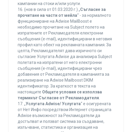
кампании на стоки и/или услуги.
16. (нов в сила от 01.03.2020 г.) „
Съгласие за
прочитане на части от мейла
“ - за нормалното
функциониране на Adwise MailBoost е
необходимо прочитане на Subject полето на
изпратените от Рекламодателя електронни
съобщения (e-mail), идентифицирани в неговия
профил като обект на рекламната кампания. За
целта, Рекламодателят дава изричното си
съгласие Услугата Adwise да анализира Subject
полетата на изпратени от него електронни
съобщения (e-mail), идентифицирани чрез
добавения от Рекламодателя в кампанията за
реализиране на Adwise Mailboost DKIM
идентификатор. За краткост в текста на
настоящите
Общите условия се използва
терминът Съгласие от Рекламодателя
.
17. „
Услугата Adwise/ Услугата
“ е осигурената
от Нет Инфо посредством Интернет страницата
Adwise възможност за Рекламодатели да
достъпват и ползват система за създаване,
излъчване, статистика и организация на