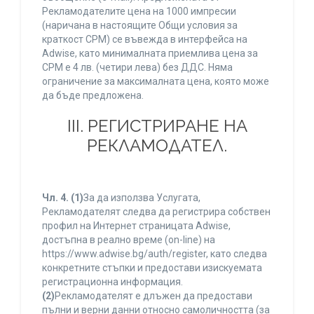
Рекламодателите цена на 1000 импресии
(наричана в настоящите Общи условия за
краткост CPM) се въвежда в интерфейса на
Adwise, като минималната приемлива цена за
CPM е 4 лв. (четири лева) без ДДС. Няма
ограничение за максималната цена, която може
да бъде предложена.
ІІІ. РЕГИСТРИРАНЕ НА
РЕКЛАМОДАТЕЛ.
Чл. 4.
(1)
За да използва Услугата,
Рекламодателят следва да регистрира собствен
профил на Интернет страницата Adwise,
достъпна в реално време (on-line) на
https://www.adwise.bg/auth/register, като следва
конкретните стъпки и предостави изискуемата
регистрационна информация.
(2)
Рекламодателят е длъжен да предостави
пълни и верни данни относно самоличността (за