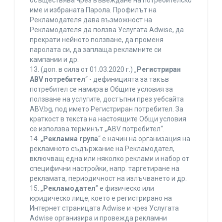
осъществява чрез въвеждане на потребителско
име и избраната Парола. Профилът на
Рекламодателя дава възможност на
Рекламодателя да ползва Услугата Adwise, да
прекрати нейното ползване, да променя
паролата си, да заплаща рекламните си
кампании и др.
13. (доп. в сила от 01.03.2020 г.) „
Регистриран
ABV потребител
“ - дефиницията за такъв
потребител се намира в Общите условия за
ползване на услугите, достъпни през уебсайта
ABV.bg, под името Регистриран потребител. За
краткост в текста на настоящите Общи условия
се използва терминът „ABV потребител“.
14. „
Рекламна група
“ е начин на организация на
рекламното съдържание на Рекламодател,
включващ една или няколко реклами и набор от
специфични настройки, напр. таргетиране на
рекламата, периодичност на излъчването и др.
15. „
Рекламодател
” е физическо или
юридическо лице, което е регистрирано на
Интернет страницата Adwise и чрез Услугата
Adwise организира и провежда рекламни