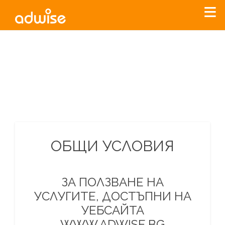
Уважаеми рекламодатели, с настоящото съобщение
бихме искали да Ви уведомим, че „Нет Инфо“ ЕАД (
„Нет
Инфо“
)
прекратява услугата Adwise
считано от
01.01.2026
г
.
За повече информация, натиснете
тук.
ОБЩИ УСЛОВИЯ
ЗА ПОЛЗВАНЕ НА
УСЛУГИТЕ, ДОСТЪПНИ НА
УЕБСАЙТА
WWW.ADWISE.BG