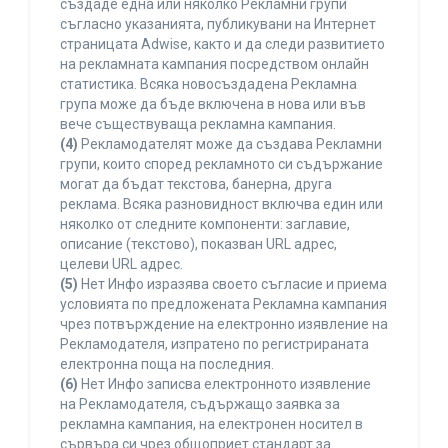
създаде една или няколко Рекламни групи
съгласно указанията, публикувани на Интернет
страницата Adwise, както и да следи развитието
на рекламната кампания посредством онлайн
статистика. Всяка новосъздадена Рекламна
група може да бъде включена в нова или във
вече съществуваща рекламна кампания.
(4)
Рекламодателят може да създава Рекламни
групи, които според рекламното си съдържание
могат да бъдат текстова, банерна, друга
реклама. Всяка разновидност включва един или
няколко от следните компоненти: заглавие,
описание (текстово), показван URL адрес,
целеви URL адрес.
(5)
Нет Инфо изразява своето съгласие и приема
условията по предложената Рекламна кампания
чрез потвърждение на електронно изявление на
Рекламодателя, изпратено по регистрираната
електронна поща на последния.
(6)
Нет Инфо записва електронното изявление
на Рекламодателя, съдържащо заявка за
рекламна кампания, на електронен носител в
сървъра си чрез общоприет стандарт за