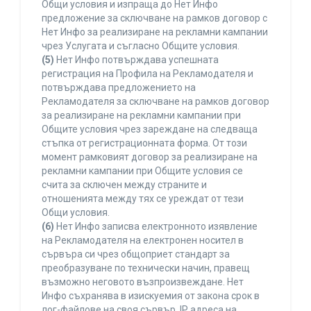
Общи условия и изпраща до Нет Инфо
предложение за сключване на рамков договор с
Нет Инфо за реализиране на рекламни кампании
чрез Услугата и съгласно Общите условия.
(5)
Нет Инфо потвърждава успешната
регистрация на Профила на Рекламодателя и
потвърждава предложението на
Рекламодателя за сключване на рамков договор
за реализиране на рекламни кампании при
Общите условия чрез зареждане на следваща
стъпка от регистрационната форма. От този
момент рамковият договор за реализиране на
рекламни кампании при Общите условия се
счита за сключен между страните и
отношенията между тях се уреждат от тези
Общи условия.
(6)
Нет Инфо записва електронното изявление
на Рекламодателя на електронен носител в
сървъра си чрез общоприет стандарт за
преобразуване по технически начин, правещ
възможно неговото възпроизвеждане. Нет
Инфо съхранява в изискуемия от закона срок в
лог-файлове на своя сървър, IP адреса на