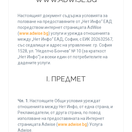
Настоящият документ съдържа условията за
ползване на предоставяните от „Нет Инфо“ ЕАД
посредством интернет страницата AdWise
(
www.adwise.bg
) услуги и урежда отношенията
между „Нет Инфо“ ЕАД, София, с ЕИК 202632567,
със седалище и адрес на управление: гр. София
1528, ул. "Неделчо Бончев" № 10 (за краткост
„Нет Инфо“) и всеки един от потребителите на
дадените услуги.
І. ПРЕДМЕТ
Чл. 1.
Настоящите Общи условия уреждат
отношенията между Нет Инфо, от една страна, и
Рекламодатели, от друга страна, по повод
използване на предоставяната на Интернет
страницата Adwise (
www.adwise.bg
) Услуга
Adwise.