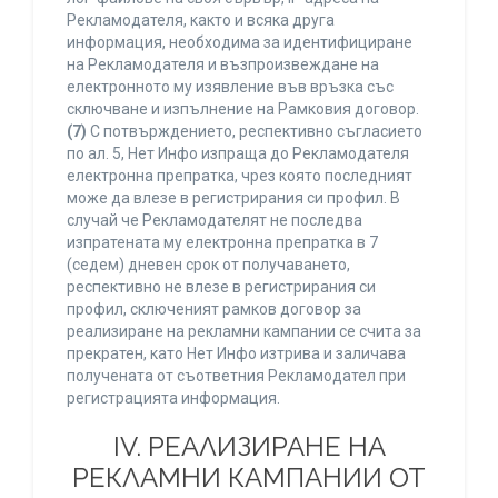
Рекламодателя, както и всяка друга
информация, необходима за идентифициране
на Рекламодателя и възпроизвеждане на
електронното му изявление във връзка със
сключване и изпълнение на Рамковия договор.
(7)
С потвърждението, респективно съгласието
по ал. 5, Нет Инфо изпраща до Рекламодателя
електронна препратка, чрез която последният
може да влезе в регистрирания си профил. В
случай че Рекламодателят не последва
изпратената му електронна препратка в 7
(седем) дневен срок от получаването,
респективно не влезе в регистрирания си
профил, сключеният рамков договор за
реализиране на рекламни кампании се счита за
прекратен, като Нет Инфо изтрива и заличава
получената от съответния Рекламодател при
регистрацията информация.
IV. РЕАЛИЗИРАНЕ НА
РЕКЛАМНИ КАМПАНИИ ОТ