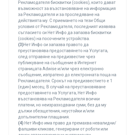
Рекламодателя бисквитки (cookies), които дават
възможност за възстановяване на информация
за Рекламодателя и за проследяване на
действията му. С приемането на тези Общи
условия от Рекламодателя, последният изявява
съгласието си Нет Инфо да запазва бисквитки
(cookies) на посочените устройства.
(3)
Нет Инфо си запазва правото да
преустановява предоставянето на Услугата,
след отправяне на предизвестие чрез
публикуване на съобщение в Интернет
страницата Adwise и/или чрез електронно
съобщение, изпратено до електронната поща на
Рекламодателя. Срокът на предизвестието е 1
(един) месец. В случай на преустановяване
предоставянето на Услугата, Нет Инфо
възстановява на Рекламодателя всички
платени, но неизразходвани суми, без да му
дължи обезщетения, неустойки и/или
допълнителни плащания.
(4)
Нет Инфо има право да премахва невалидни/
фалшиви кликове, генерирани от роботи или