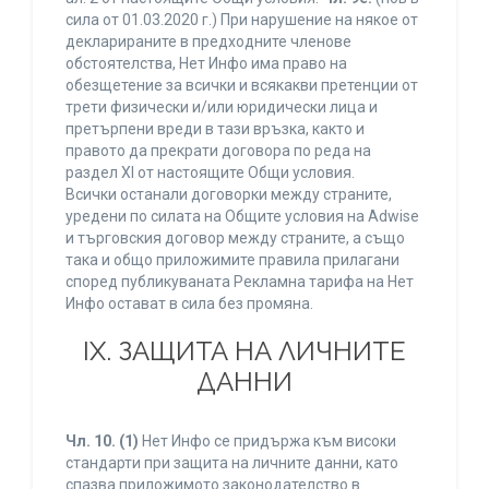
сила от 01.03.2020 г.) При нарушение на някое от
декларираните в предходните членове
обстоятелства, Нет Инфо има право на
обезщетение за всички и всякакви претенции от
трети физически и/или юридически лица и
претърпени вреди в тази връзка, както и
правото да прекрати договора по реда на
раздел XI от настоящите Общи условия.
Всички останали договорки между страните,
уредени по силата на Общите условия на Adwise
и търговския договор между страните, а също
така и общо приложимите правила прилагани
според публикуваната Рекламна тарифа на Нет
Инфо остават в сила без промяна.
IХ. ЗАЩИТА НА ЛИЧНИТЕ
ДАННИ
Чл. 10.
(1)
Нет Инфо се придържа към високи
стандарти при защита на личните данни, като
спазва приложимото законодателство в