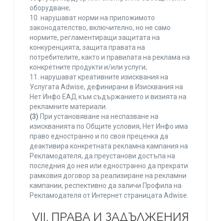
оборудване;
10. нарушават норми на приложимото
законодателство, включително, но не само
нормите, регламентиращи защитата на
конкуренцията, защита правата на
потребителите, както и правилата на реклама на
конкретните продукти и/или услуги;
11. нарушават креативните изисквания на
Услугата Adwise, дефинирани в Изисквания на
Нет Инфо ЕАД към съдържанието и визията на
рекламните материали.
(3)
При установяване на неспазване на
изискванията по Общите условия, Нет Инфо има
право едностранно и по своя преценка да
деактивира конкретната рекламна кампания на
Рекламодателя, да преустанови достъпа на
последния до нея или едностранно да прекрати
рамковия договор за реализиране на рекламни
кампании, респективно да заличи Профила на
Рекламодателя от Интернет страницата Adwise.
VII. ПРАВА И ЗАДЪЛЖЕНИЯ