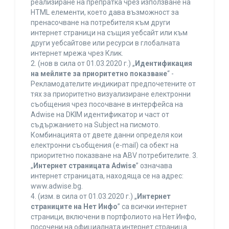
реализиране на препратка чрез използване на
HTML елементи, което дава възможност за
пренасочване на потребителя към други
интернет страници на същия уебсайт или към
други уебсайтове или ресурси в глобалната
интернет мрежа чрез Клик.
2. (нов в сила от 01.03.2020 г.) „
Идентификация
на мейлите за приоритетно показване
“ -
Рекламодателите индикират предпочетените от
тях за приоритетно визуализиране електронни
съобщения чрез посочване в интерфейса на
Adwise на DKIM идентификатор и част от
съдържанието на Subject на писмото.
Комбинацията от двете данни определя кои
електронни съобщения (e-mail) са обект на
приоритетно показване на ABV потребителите. 3.
„
Интернет страницата Adwise
” означава
интернет страницата, находяща се на адрес:
www.adwise.bg.
4. (изм. в сила от 01.03.2020 г.) „
Интернет
страниците на Нет Инфо
” са всички интернет
страници, включени в портфолиото на Нет Инфо,
посочени на официалната интернет страница