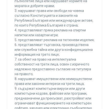
пълнолетие лица или нарушават нормите на
морала и добрите нрави;
3. нарушават права или свободи на човека
съгласно Конституцията и законите на
Република България или международни актове,
по които Република България е страна;
4. представляват пряка реклама на спиртни
напитки или хазартни игри;
5. представляват реклама на тютюневи изделия;
6. представляват търговска, производствена
или служебна тайна или друга конфиденциална
информация на трето лице;
7. са обект на право на интелектуална
собственост на трети лица, освен с изричното
надлежно предоставено съгласие на титуляра
на правото;
8. нарушават имуществени или неимуществени
права или законни интереси на трети лица;
9. съдържат компютърни вируси или други
компютърни кодове, файлове или програми,
предназначени да прекъсват, разстройват или
ограничават функционирането на компютърен
софтуер, хардуер или електронно съобщително