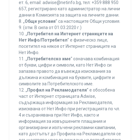
ет. 6, еmail: adwise@netinfo.bg, тел: +359 888 950
657, регистрирано като администратор на лични
данни в Комисията за защита на личните данни.
8. „
Общи условия
” са настоящите Общи условия.
9. (отм. В сила от 01.03.2020 г.)
10. „
Потребител на Интернет страниците на
Нет Инфо/Потребител
” е физическо лице,
посетител на някоя от Интернет страниците на
Нет Инфо.
11. „
Потребителско име
“ означава комбинация
от букви, цифри и символи, като Нет Инфо си
запазва правото да въвежда изисквания за
дължина и комбинация на буквите, цифрите и
символите за Потребителското име.
12. „
Профил на Рекламодателя
” е обособена
част от Интернет страницата Adwise,
съдържаща информация за Рекламодателя,
изисквана от Нет Инфо при регистрацията по чл.
4 и съхранявана при Нет Инфо, както и
информация за извършените плащания и
организирани и излъчени рекламни кампании,
като достъпът до Профила на Рекламодателя се