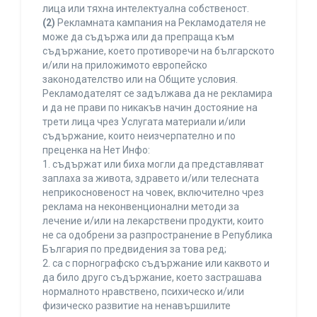
лица или тяхна интелектуална собственост.
(2)
Рекламната кампания на Рекламодателя не
може да съдържа или да препраща към
съдържание, което противоречи на българското
и/или на приложимото европейско
законодателство или на Общите условия.
Рекламодателят се задължава да не рекламира
и да не прави по никакъв начин достояние на
трети лица чрез Услугата материали и/или
съдържание, които неизчерпателно и по
преценка на Нет Инфо:
1. съдържат или биха могли да представляват
заплаха за живота, здравето и/или телесната
неприкосновеност на човек, включително чрез
реклама на неконвенционални методи за
лечение и/или на лекарствени продукти, които
не са одобрени за разпространение в Република
България по предвидения за това ред;
2. са с порнографско съдържание или каквото и
да било друго съдържание, което застрашава
нормалното нравствено, психическо и/или
физическо развитие на ненавършилите