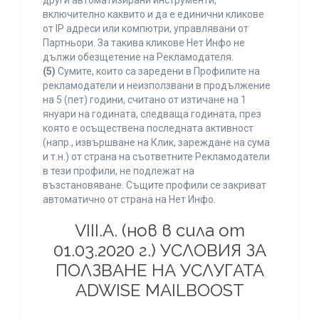
други автоматизирани инструменти,
включително каквито и да е единични кликове
от IP адреси или компютри, управлявани от
Партньори. За такива кликове Нет Инфо не
дължи обезщетение на Рекламодателя.
(5)
Сумите, които са заредени в Профилите на
рекламодатели и неизползвани в продължение
на 5 (пет) години, считано от изтичане на 1
януари на годината, следваща годината, през
която е осъществена последната активност
(напр., извършване на Клик, зареждане на сума
и т.н.) от страна на съответните Рекламодатели
в тези профили, не подлежат на
възстановяване. Същите профили се закриват
автоматично от страна на Нет Инфо.
VIII.A. (нов в сила от
01.03.2020 г.) УСЛОВИЯ ЗА
ПОЛЗВАНЕ НА УСЛУГАТА
ADWISE MAILBOOST