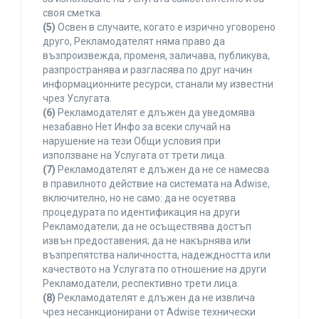
своя сметка.
(5)
Освен в случаите, когато е изрично уговорено
друго, Рекламодателят няма право да
възпроизвежда, променя, заличава, публикува,
разпространява и разгласява по друг начин
информационните ресурси, станали му известни
чрез Услугата.
(6)
Рекламодателят е длъжен да уведомява
незабавно Нет Инфо за всеки случай на
нарушение на тези Общи условия при
използване на Услугата от трети лица.
(7)
Рекламодателят е длъжен да не се намесва
в правилното действие на системата на Adwise,
включително, но не само: да не осуетява
процедурата по идентификация на други
Рекламодатели; да не осъществява достъп
извън предоставения; да не накърнява или
възпрепятства наличността, надеждността или
качеството на Услугата по отношение на други
Рекламодатели, респективно трети лица.
(8)
Рекламодателят е длъжен да не извлича
чрез несанкционирани от Adwise технически