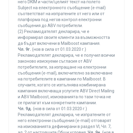
него DKIM и части/целият текст на полето
Subject на електронното съобщение (e-mail)
съответстват на изпратените от него или от
платформа под негов контрол електронни
съобщения до ABV потребители.
(2) Рекламодателят декларира, че е
информирал своите клиенти за възможността
да бъдат включени в Mailboost кампания.
Чл. 9г.
(нов в сила от 01.03.2020 г.)
Рекламодателят декларира, че е получил всички
законово изискуеми съгласия от ABV
потребителите, за изпращане на електронни
съобщения (e-mail), включително за включване
на потребителите в кампании по Mailboost. В
случаите, когато се изпълнява комбинирана
кампания включваща услугите ABV Direct Mailing
и ABV Mailboost, изискванията по тази точка не
се прилагат към конкретните кампании.
Чл. 9д.
(нов в сила от 01.03.2020 г.)
Рекламодателят декларира, че изпратените от
него електронни съобщения (e-mail) отговарят
на изискванията дефинирани в раздел VI, Чл. 7,
ал. 2 от настоящите Общи условия.
Чл. 9е.
(нов в