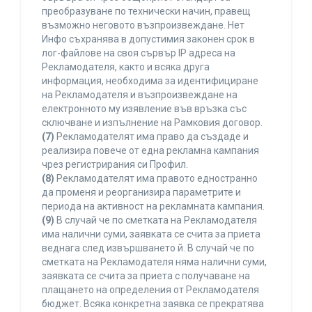
преобразуване по технически начин, правещ
възможно неговото възпроизвеждане. Нет
Инфо съхранява в допустимия законен срок в
лог-файлове на своя сървър IP адреса на
Рекламодателя, както и всяка друга
информация, необходима за идентифициране
на Рекламодателя и възпроизвеждане на
електронното му изявление във връзка със
сключване и изпълнение на Рамковия договор.
(7)
Рекламодателят има право да създаде и
реализира повече от една рекламна кампания
чрез регистрирания си Профил.
(8)
Рекламодателят има правото едностранно
да променя и реорганизира параметрите и
периода на активност на рекламната кампания.
(9)
В случай че по сметката на Рекламодателя
има налични суми, заявката се счита за приета
веднага след извършването й. В случай че по
сметката на Рекламодателя няма налични суми,
заявката се счита за приета с получаване на
плащането на определения от Рекламодателя
бюджет. Всяка конкретна заявка се прекратява