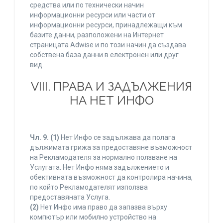
средства или по технически начин
информационни ресурси или части от
информационни ресурси, принадлежащи към
базите данни, разположени на Интернет
страницата Adwise и по този начин да създава
собствена база данни в електронен или друг
вид.
VIII. ПРАВА И ЗАДЪЛЖЕНИЯ
НА НЕТ ИНФО
Чл. 9.
(1)
Нет Инфо се задължава да полага
дължимата грижа за предоставяне възможност
на Рекламодателя за нормално ползване на
Услугата. Нет Инфо няма задължението и
обективната възможност да контролира начина,
по който Рекламодателят използва
предоставяната Услуга.
(2)
Нет Инфо има право да запазва върху
компютър или мобилно устройство на