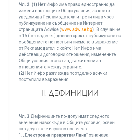
Чл. 2.
(1)
Нет Инфо има право едностранно да
изменя настоящите Общи условия, за което
уведомява Рекламодатели и трети лица чрез
публикуване на съобщение на Интернет
страницата Adwise (
www.adwise.bg
) . В случай че
в 15 (петнадесет) дневен срок от публикуване на
съобщението не постъпи писмено възражение
от Рекламодател, с който Нет Инфо има
действащи договорни отношения, изменените
Общи условия стават задължителни за
отношенията между страните.
(2)
Нет Инфо разглежда поотделно всички
постъпили възражения.
ІІ. ДЕФИНИЦИИ
Чл. 3.
Дефинициите по-долу имат следното
значение навсякъде в Общите условия, освен
ако друго не е изрично посочено:
1. „
Електронна препратка/Линк
” означава