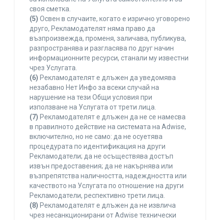
своя сметка.
(5)
Освен в случаите, когато е изрично уговорено
друго, Рекламодателят няма право да
възпроизвежда, променя, заличава, публикува,
разпространява и разгласява по друг начин
информационните ресурси, станали му известни
чрез Услугата.
(6)
Рекламодателят е длъжен да уведомява
незабавно Нет Инфо за всеки случай на
нарушение на тези Общи условия при
използване на Услугата от трети лица.
(7)
Рекламодателят е длъжен да не се намесва
в правилното действие на системата на Adwise,
включително, но не само: да не осуетява
процедурата по идентификация на други
Рекламодатели; да не осъществява достъп
извън предоставения; да не накърнява или
възпрепятства наличността, надеждността или
качеството на Услугата по отношение на други
Рекламодатели, респективно трети лица.
(8)
Рекламодателят е длъжен да не извлича
чрез несанкционирани от Adwise технически