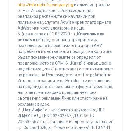
http://info.netinfocompany.bg
и администрирани
от Нет Инфо, на които Рекламодателят
реализира рекламните си кампании при
ползване на услугата Adwise чрез платформата
AdWise или чрез електронна поща.
5. (нов в сила от 01.03.2020 г.) „
Класиране на
рекламите
“ представлява приоритета за
визуализиране на рекламите на даден ABV
потребител и съответната позиция, на която ще
бъдат показани рекламите се определя от
предложението за CPM. 6. „
Клик
” е извършване
на действие „клик“ (натискане) с цел активиране
на реклама на Рекламодателя от Потребител на
Интернет страниците на Нет Инфо и изпълнение
на предвиденото в рекламния формат действие,
напр. автоматизирано препращане през
съответния рекламен Линк или стартиране на
рекламно видео.
7. „
Нет Инфо
” е търговското дружество „НЕТ
ИНФО” ЕАД, ЕИК 202632567, ДДС № BG
202632567, със седалище и адрес на управление
гр. София 1528, ул. ”Неделчо Бончев” № 10 № 41,