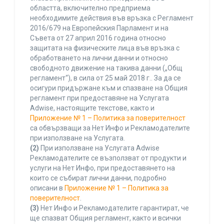
областта, включително предприема
необходимите действия във връзка с Регламент
2016/679 на Европейския Парламент и на
Съвета от 27 април 2016 година относно
защитата на физическите лица във връзка с
обработването на лични данни и относно
свободното движение на такива данни („Общ
регламент“), в сила от 25 май 2018 г.. За да се
осигури придържане към и спазване на Общия
регламент при предоставяне на Услугата
Adwise, настоящите текстове, както и
Приложение № 1 – Политика за поверителност
са обвързващи за Нет Инфо и Рекламодателите
при използване на Услугата.
(2)
При използване на Услугата Adwise
Рекламодателите се възползват от продукти и
услуги на Нет Инфо, при предоставянето на
които се събират лични данни, подробно
описани в
Приложение № 1 – Политика за
поверителност
.
(3)
Нет Инфо и Рекламодателите гарантират, че
ще спазват Общия регламент, както и всички