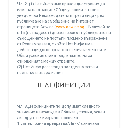
Чл. 2.
(1)
Нет Инфо има право едностранно да
изменя настоящите Общи условия, за което
уведомява Рекламодатели и трети лица чрез
публикуване на съобщение на Интернет
страницата Adwise (
www.adwise.bg
) . В случай че
в 15 (петнадесет) дневен срок от публикуване на
съобщението не постъпи писмено възражение
от Рекламодател, с който Нет Инфо има
действащи договорни отношения, изменените
Общи условия стават задължителни за
отношенията между страните.
(2)
Нет Инфо разглежда поотделно всички
постъпили възражения.
ІІ. ДЕФИНИЦИИ
Чл. 3.
Дефинициите по-долу имат следното
значение навсякъде в Общите условия, освен
ако друго не е изрично посочено:
1. „
Електронна препратка/Линк
” означава