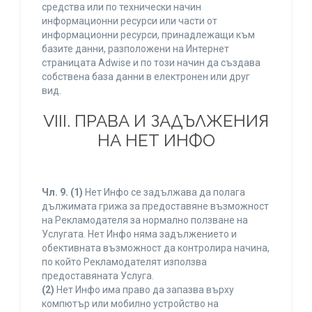
средства или по технически начин
информационни ресурси или части от
информационни ресурси, принадлежащи към
базите данни, разположени на Интернет
страницата Adwise и по този начин да създава
собствена база данни в електронен или друг
вид.
VIII. ПРАВА И ЗАДЪЛЖЕНИЯ
НА НЕТ ИНФО
Чл. 9.
(1)
Нет Инфо се задължава да полага
дължимата грижа за предоставяне възможност
на Рекламодателя за нормално ползване на
Услугата. Нет Инфо няма задължението и
обективната възможност да контролира начина,
по който Рекламодателят използва
предоставяната Услуга.
(2)
Нет Инфо има право да запазва върху
компютър или мобилно устройство на