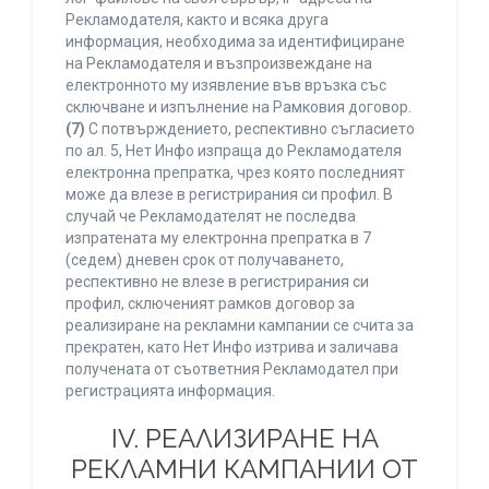
Рекламодателя, както и всяка друга
информация, необходима за идентифициране
на Рекламодателя и възпроизвеждане на
електронното му изявление във връзка със
сключване и изпълнение на Рамковия договор.
(7)
С потвърждението, респективно съгласието
по ал. 5, Нет Инфо изпраща до Рекламодателя
електронна препратка, чрез която последният
може да влезе в регистрирания си профил. В
случай че Рекламодателят не последва
изпратената му електронна препратка в 7
(седем) дневен срок от получаването,
респективно не влезе в регистрирания си
профил, сключеният рамков договор за
реализиране на рекламни кампании се счита за
прекратен, като Нет Инфо изтрива и заличава
получената от съответния Рекламодател при
регистрацията информация.
IV. РЕАЛИЗИРАНЕ НА
РЕКЛАМНИ КАМПАНИИ ОТ