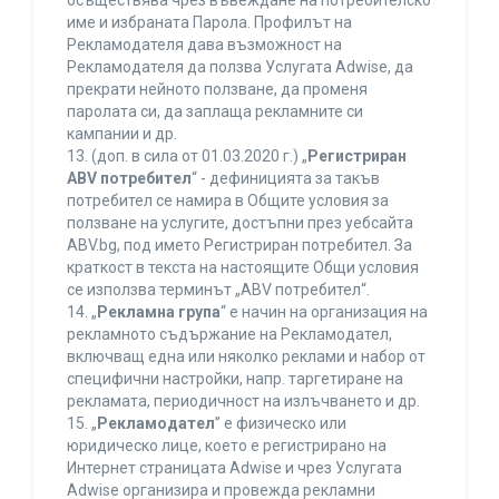
осъществява чрез въвеждане на потребителско
име и избраната Парола. Профилът на
Рекламодателя дава възможност на
Рекламодателя да ползва Услугата Adwise, да
прекрати нейното ползване, да променя
паролата си, да заплаща рекламните си
кампании и др.
13. (доп. в сила от 01.03.2020 г.) „
Регистриран
ABV потребител
“ - дефиницията за такъв
потребител се намира в Общите условия за
ползване на услугите, достъпни през уебсайта
ABV.bg, под името Регистриран потребител. За
краткост в текста на настоящите Общи условия
се използва терминът „ABV потребител“.
14. „
Рекламна група
“ е начин на организация на
рекламното съдържание на Рекламодател,
включващ една или няколко реклами и набор от
специфични настройки, напр. таргетиране на
рекламата, периодичност на излъчването и др.
15. „
Рекламодател
” е физическо или
юридическо лице, което е регистрирано на
Интернет страницата Adwise и чрез Услугата
Adwise организира и провежда рекламни