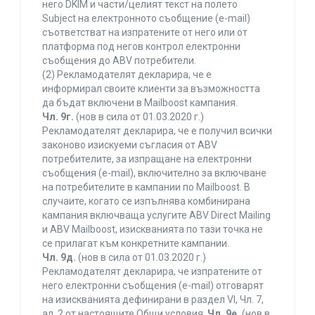
него DKIM и части/целият текст на полето
Subject на електронното съобщение (e-mail)
съответстват на изпратените от него или от
платформа под негов контрол електронни
съобщения до ABV потребители.
(2) Рекламодателят декларира, че е
информирал своите клиенти за възможността
да бъдат включени в Mailboost кампания.
Чл. 9г.
(нов в сила от 01.03.2020 г.)
Рекламодателят декларира, че е получил всички
законово изискуеми съгласия от ABV
потребителите, за изпращане на електронни
съобщения (e-mail), включително за включване
на потребителите в кампании по Mailboost. В
случаите, когато се изпълнява комбинирана
кампания включваща услугите ABV Direct Mailing
и ABV Mailboost, изискванията по тази точка не
се прилагат към конкретните кампании.
Чл. 9д.
(нов в сила от 01.03.2020 г.)
Рекламодателят декларира, че изпратените от
него електронни съобщения (e-mail) отговарят
на изискванията дефинирани в раздел VI, Чл. 7,
ал. 2 от настоящите Общи условия.
Чл. 9е.
(нов в