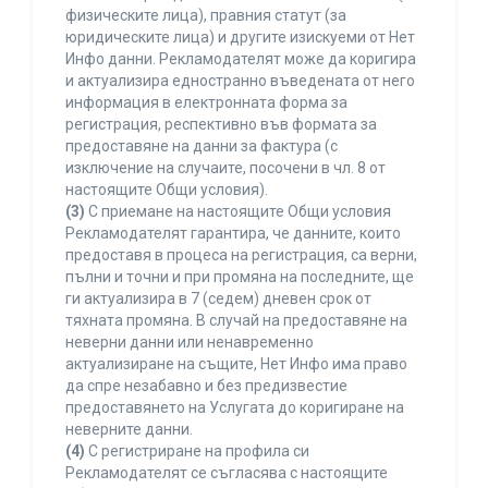
физическите лица), правния статут (за
юридическите лица) и другите изискуеми от Нет
Инфо данни. Рекламодателят може да коригира
и актуализира едностранно въведената от него
информация в електронната форма за
регистрация, респективно във формата за
предоставяне на данни за фактура (с
изключение на случаите, посочени в чл. 8 от
настоящите Общи условия).
(3)
С приемане на настоящите Общи условия
Рекламодателят гарантира, че данните, които
предоставя в процеса на регистрация, са верни,
пълни и точни и при промяна на последните, ще
ги актуализира в 7 (седем) дневен срок от
тяхната промяна. В случай на предоставяне на
неверни данни или ненавременно
актуализиране на същите, Нет Инфо има право
да спре незабавно и без предизвестие
предоставянето на Услугата до коригиране на
неверните данни.
(4)
С регистриране на профила си
Рекламодателят се съгласява с настоящите