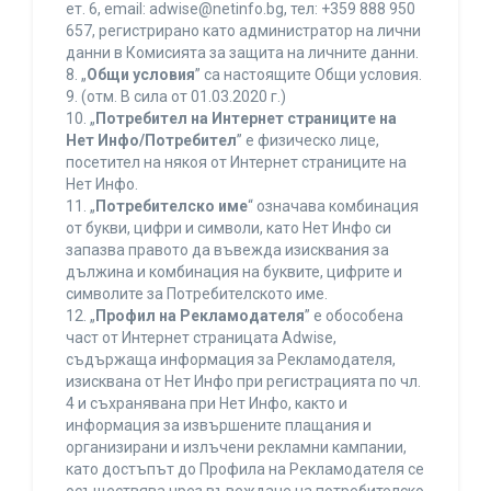
ет. 6, еmail: adwise@netinfo.bg, тел: +359 888 950
657, регистрирано като администратор на лични
данни в Комисията за защита на личните данни.
8. „
Общи условия
” са настоящите Общи условия.
9. (отм. В сила от 01.03.2020 г.)
10. „
Потребител на Интернет страниците на
Нет Инфо/Потребител
” е физическо лице,
посетител на някоя от Интернет страниците на
Нет Инфо.
11. „
Потребителско име
“ означава комбинация
от букви, цифри и символи, като Нет Инфо си
запазва правото да въвежда изисквания за
дължина и комбинация на буквите, цифрите и
символите за Потребителското име.
12. „
Профил на Рекламодателя
” е обособена
част от Интернет страницата Adwise,
съдържаща информация за Рекламодателя,
изисквана от Нет Инфо при регистрацията по чл.
4 и съхранявана при Нет Инфо, както и
информация за извършените плащания и
организирани и излъчени рекламни кампании,
като достъпът до Профила на Рекламодателя се