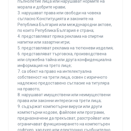
пълнолетие лица или нарушават нормите на
морала и добрите нрави;
3. нарушават права или свободи на човека
съгласно Конституцията и законите на
Република България или международни актове,
по които Република България е страна;
4. представляват пряка реклама на спиртни
напитки или хазартни игри;
5. представляват реклама на тютюневи изделия;
6. представляват търговска, производствена
или служебна тайна или друга конфиденциална
информация на трето лице;
7. са обект на право на интелектуална
собственост на трети лица, освен с изричното
надлежно предоставено съгласие на титуляра
на правото;
8. нарушават имуществени или неимуществени
права или законни интереси на трети лица;
9. съдържат компютърни вируси или други
компютърни кодове, файлове или програми,
предназначени да прекъсват, разстройват или
ограничават функционирането на компютърен
софтуер, хардуер или електронно съобщително