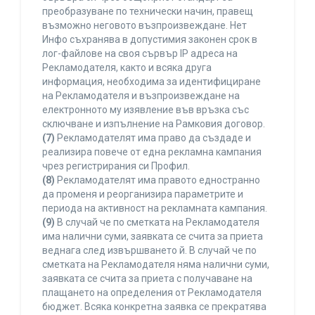
преобразуване по технически начин, правещ
възможно неговото възпроизвеждане. Нет
Инфо съхранява в допустимия законен срок в
лог-файлове на своя сървър IP адреса на
Рекламодателя, както и всяка друга
информация, необходима за идентифициране
на Рекламодателя и възпроизвеждане на
електронното му изявление във връзка със
сключване и изпълнение на Рамковия договор.
(7)
Рекламодателят има право да създаде и
реализира повече от една рекламна кампания
чрез регистрирания си Профил.
(8)
Рекламодателят има правото едностранно
да променя и реорганизира параметрите и
периода на активност на рекламната кампания.
(9)
В случай че по сметката на Рекламодателя
има налични суми, заявката се счита за приета
веднага след извършването й. В случай че по
сметката на Рекламодателя няма налични суми,
заявката се счита за приета с получаване на
плащането на определения от Рекламодателя
бюджет. Всяка конкретна заявка се прекратява