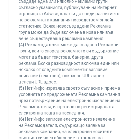
създаде една или няколко Рекламни групи
съгласно указанията, публикувани на Интернет
страницата Adwise, както и да следи развитието
на рекламната кампания посредством онлайн
статистика. Всяка новосъздадена Рекламна
група може да бъде включена в нова или във
вече съществуваща рекламна кампания.
(4)
Рекламодателят може да създава Рекламни
групи, които според рекламното си съдържание
могат да бъдат текстова, банерна, друга
реклама. Всяка разновидност включва един или
няколко от следните компоненти: заглавие,
описание (текстово), показван URL адрес,
целеви URL адрес.
(5)
Нет Инфо изразява своето съгласие и приема
условията по предложената Рекламна кампания
чрез потвърждение на електронно изявление на
Рекламодателя, изпратено по регистрираната
електронна поща на последния.
(6)
Нет Инфо записва електронното изявление
на Рекламодателя, съдържащо заявка за
рекламна кампания, на електронен носител в
сървъра си чрез общоприет стандарт за