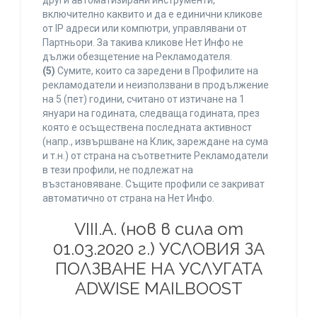
други автоматизирани инструменти,
включително каквито и да е единични кликове
от IP адреси или компютри, управлявани от
Партньори. За такива кликове Нет Инфо не
дължи обезщетение на Рекламодателя.
(5)
Сумите, които са заредени в Профилите на
рекламодатели и неизползвани в продължение
на 5 (пет) години, считано от изтичане на 1
януари на годината, следваща годината, през
която е осъществена последната активност
(напр., извършване на Клик, зареждане на сума
и т.н.) от страна на съответните Рекламодатели
в тези профили, не подлежат на
възстановяване. Същите профили се закриват
автоматично от страна на Нет Инфо.
VIII.A. (нов в сила от
01.03.2020 г.) УСЛОВИЯ ЗА
ПОЛЗВАНЕ НА УСЛУГАТА
ADWISE MAILBOOST