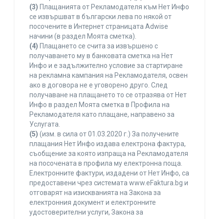
(3)
Плащанията от Рекламодателя към Нет Инфо
се извършват в български лева по някой от
посочените в Интернет страницата Adwise
начини (в раздел Моята сметка).
(4)
Плащането се счита за извършено с
получаването му в банковата сметка на Нет
Инфо и е задължително условие за стартиране
на рекламна кампания на Рекламодателя, освен
ако в договора не е уговорено друго. След
получаване на плащането то се отразява от Нет
Инфо в раздел Моята сметка в Профила на
Рекламодателя като плащане, направено за
Услугата.
(5)
(изм. в сила от 01.03.2020 г.) За получените
плащания Нет Инфо издава електрона фактура,
съобщение за която изпраща на Рекламодателя
на посочената в профила му електронна поща.
Електронните фактури, издадени от Нет Инфо, са
предоставени чрез системата www.eFaktura.bg и
отговарят на изискванията на Закона за
електронния документ и електронните
удостоверителни услуги, Закона за