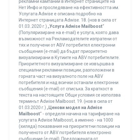
рекламни кампании в Интернет страниците на
Нет Инфо и проследяване на ефективността им.
Услугата Adwise е описана подробно на
Интернет страницата Adwise. 18. (нов в сила от
01.03..2020 г.) „
Услуга Adwise Mailboost
“
(Популяризиране на e-mail) е услуга, която дава
възможност на Рекламодателите изпратени от
тях и получени от ABV потребител електронни
съобщения (e-mail) да бъдат приоритетно
визуализирани в Кутиите на ABV потребителите.
Приоритетното визуализиране се извършва в
специални рекламни позиции, разположени в
горната част на визуалното поле на ABV
потребителя и над всички останали електронни
съобщения (e-mail) от списъка. За краткост в
текста на настоящите Общи условия се използва
терминът Adwise Mailboost. 19. (нов в сила от
01.03.2020 г.) „
Ценови модел на Adwise
Mailboost
“ - определя начина на тарифиране на
услугата Adwise Mailboost, а именно - на 1000
(хиляда) показвания на приоритетни позиции на
полученото от ABV потребителя електронно
съобщение (e-mail). Предложената от