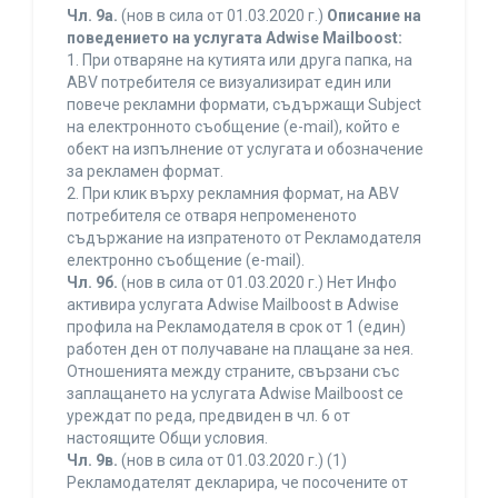
Чл. 9а.
(нов в сила от 01.03.2020 г.)
Описание на
поведението на услугата Adwise Mailboost:
1. При отваряне на кутията или друга папка, на
ABV потребителя се визуализират един или
повече рекламни формати, съдържащи Subject
на електронното съобщение (e-mail), който е
обект на изпълнение от услугата и обозначение
за рекламен формат.
2. При клик върху рекламния формат, на ABV
потребителя се отваря непромененото
съдържание на изпратеното от Рекламодателя
електронно съобщение (e-mail).
Чл. 9б.
(нов в сила от 01.03.2020 г.) Нет Инфо
активира услугата Adwise Mailboost в Adwise
профила на Рекламодателя в срок от 1 (един)
работен ден от получаване на плащане за нея.
Отношенията между страните, свързани със
заплащането на услугата Adwise Mailboost се
уреждат по реда, предвиден в чл. 6 от
настоящите Общи условия.
Чл. 9в.
(нов в сила от 01.03.2020 г.) (1)
Рекламодателят декларира, че посочените от