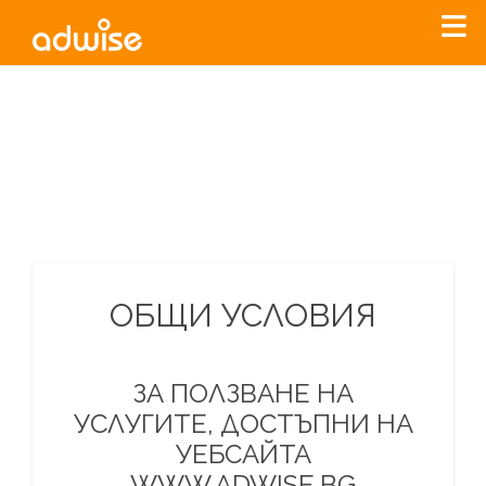
Уважаеми рекламодатели, с настоящото съобщение
бихме искали да Ви уведомим, че „Нет Инфо“ ЕАД (
„Нет
Инфо“
)
прекратява услугата Adwise
считано от
01.01.2026
г
.
За повече информация, натиснете
тук.
ОБЩИ УСЛОВИЯ
ЗА ПОЛЗВАНЕ НА
УСЛУГИТЕ, ДОСТЪПНИ НА
УЕБСАЙТА
WWW.ADWISE.BG