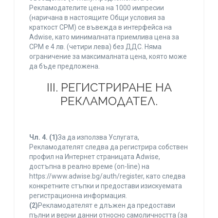
Рекламодателите цена на 1000 импресии
(наричана в настоящите Общи условия за
краткост CPM) се въвежда в интерфейса на
Adwise, като минималната приемлива цена за
CPM е 4 лв. (четири лева) без ДДС. Няма
ограничение за максималната цена, която може
да бъде предложена.
ІІІ. РЕГИСТРИРАНЕ НА
РЕКЛАМОДАТЕЛ.
Чл. 4.
(1)
За да използва Услугата,
Рекламодателят следва да регистрира собствен
профил на Интернет страницата Adwise,
достъпна в реално време (on-line) на
https://www.adwise.bg/auth/register, като следва
конкретните стъпки и предостави изискуемата
регистрационна информация.
(2)
Рекламодателят е длъжен да предостави
пълни и верни данни относно самоличността (за