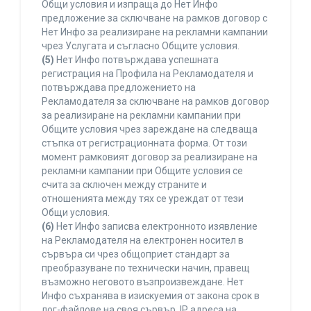
Общи условия и изпраща до Нет Инфо
предложение за сключване на рамков договор с
Нет Инфо за реализиране на рекламни кампании
чрез Услугата и съгласно Общите условия.
(5)
Нет Инфо потвърждава успешната
регистрация на Профила на Рекламодателя и
потвърждава предложението на
Рекламодателя за сключване на рамков договор
за реализиране на рекламни кампании при
Общите условия чрез зареждане на следваща
стъпка от регистрационната форма. От този
момент рамковият договор за реализиране на
рекламни кампании при Общите условия се
счита за сключен между страните и
отношенията между тях се уреждат от тези
Общи условия.
(6)
Нет Инфо записва електронното изявление
на Рекламодателя на електронен носител в
сървъра си чрез общоприет стандарт за
преобразуване по технически начин, правещ
възможно неговото възпроизвеждане. Нет
Инфо съхранява в изискуемия от закона срок в
лог-файлове на своя сървър, IP адреса на