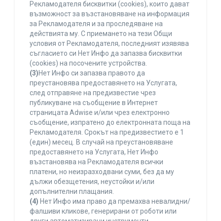
Рекламодателя бисквитки (cookies), които дават
възможност за възстановяване на информация
за Рекламодателя и за проследяване на
действията му. С приемането на тези Общи
условия от Рекламодателя, последният изявява
съгласието си Нет Инфо да запазва бисквитки
(cookies) на посочените устройства.
(3)
Нет Инфо си запазва правото да
преустановява предоставянето на Услугата,
след отправяне на предизвестие чрез
публикуване на съобщение в Интернет
страницата Adwise и/или чрез електронно
съобщение, изпратено до електронната поща на
Рекламодателя. Срокът на предизвестието е 1
(един) месец. В случай на преустановяване
предоставянето на Услугата, Нет Инфо
възстановява на Рекламодателя всички
платени, но неизразходвани суми, без да му
дължи обезщетения, неустойки и/или
допълнителни плащания.
(4)
Нет Инфо има право да премахва невалидни/
фалшиви кликове, генерирани от роботи или