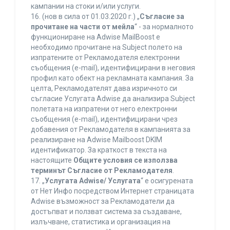
кампании на стоки и/или услуги.
16. (нов в сила от 01.03.2020 г.) „
Съгласие за
прочитане на части от мейла
“ - за нормалното
функциониране на Adwise MailBoost е
необходимо прочитане на Subject полето на
изпратените от Рекламодателя електронни
съобщения (e-mail), идентифицирани в неговия
профил като обект на рекламната кампания. За
целта, Рекламодателят дава изричното си
съгласие Услугата Adwise да анализира Subject
полетата на изпратени от него електронни
съобщения (e-mail), идентифицирани чрез
добавения от Рекламодателя в кампанията за
реализиране на Adwise Mailboost DKIM
идентификатор. За краткост в текста на
настоящите
Общите условия се използва
терминът Съгласие от Рекламодателя
.
17. „
Услугата Adwise/ Услугата
“ е осигурената
от Нет Инфо посредством Интернет страницата
Adwise възможност за Рекламодатели да
достъпват и ползват система за създаване,
излъчване, статистика и организация на