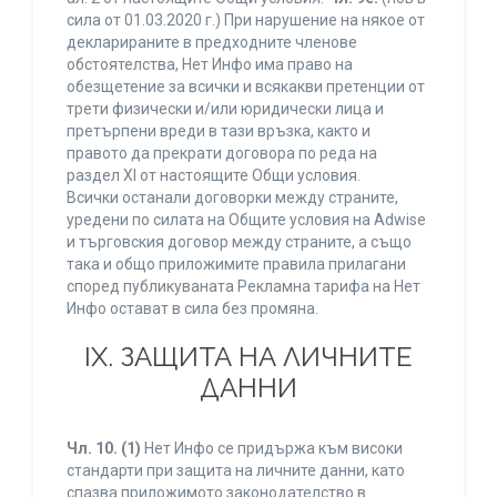
сила от 01.03.2020 г.) При нарушение на някое от
декларираните в предходните членове
обстоятелства, Нет Инфо има право на
обезщетение за всички и всякакви претенции от
трети физически и/или юридически лица и
претърпени вреди в тази връзка, както и
правото да прекрати договора по реда на
раздел XI от настоящите Общи условия.
Всички останали договорки между страните,
уредени по силата на Общите условия на Adwise
и търговския договор между страните, а също
така и общо приложимите правила прилагани
според публикуваната Рекламна тарифа на Нет
Инфо остават в сила без промяна.
IХ. ЗАЩИТА НА ЛИЧНИТЕ
ДАННИ
Чл. 10.
(1)
Нет Инфо се придържа към високи
стандарти при защита на личните данни, като
спазва приложимото законодателство в