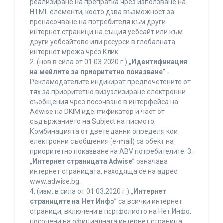
реализиране на препратка чрез използване на
HTML елементи, което дава възможност за
пренасочване на потребителя към други
интернет страници на същия уебсайт или към
други уебсайтове или ресурси в глобалната
интернет мрежа чрез Клик.
2. (нов в сила от 01.03.2020 г.) „
Идентификация
на мейлите за приоритетно показване
“ -
Рекламодателите индикират предпочетените от
тях за приоритетно визуализиране електронни
съобщения чрез посочване в интерфейса на
Adwise на DKIM идентификатор и част от
съдържанието на Subject на писмото.
Комбинацията от двете данни определя кои
електронни съобщения (e-mail) са обект на
приоритетно показване на ABV потребителите. 3.
„
Интернет страницата Adwise
” означава
интернет страницата, находяща се на адрес:
www.adwise.bg.
4. (изм. в сила от 01.03.2020 г.) „
Интернет
страниците на Нет Инфо
” са всички интернет
страници, включени в портфолиото на Нет Инфо,
посочени на официалната интернет страница