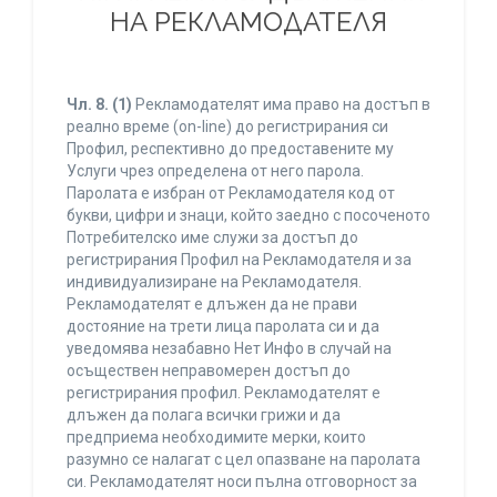
НА РЕКЛАМОДАТЕЛЯ
Чл. 8.
(1)
Рекламодателят има право на достъп в
реално време (on-line) до регистрирания си
Профил, респективно до предоставените му
Услуги чрез определена от него парола.
Паролата е избран от Рекламодателя код от
букви, цифри и знаци, който заедно с посоченото
Потребителско име служи за достъп до
регистрирания Профил на Рекламодателя и за
индивидуализиране на Рекламодателя.
Рекламодателят е длъжен да не прави
достояние на трети лица паролата си и да
уведомява незабавно Нет Инфо в случай на
осъществен неправомерен достъп до
регистрирания профил. Рекламодателят е
длъжен да полага всички грижи и да
предприема необходимите мерки, които
разумно се налагат с цел опазване на паролата
си. Рекламодателят носи пълна отговорност за