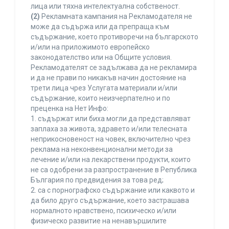
лица или тяхна интелектуална собственост.
(2)
Рекламната кампания на Рекламодателя не
може да съдържа или да препраща към
съдържание, което противоречи на българското
и/или на приложимото европейско
законодателство или на Общите условия.
Рекламодателят се задължава да не рекламира
и да не прави по никакъв начин достояние на
трети лица чрез Услугата материали и/или
съдържание, които неизчерпателно и по
преценка на Нет Инфо:
1. съдържат или биха могли да представляват
заплаха за живота, здравето и/или телесната
неприкосновеност на човек, включително чрез
реклама на неконвенционални методи за
лечение и/или на лекарствени продукти, които
не са одобрени за разпространение в Република
България по предвидения за това ред;
2. са с порнографско съдържание или каквото и
да било друго съдържание, което застрашава
нормалното нравствено, психическо и/или
физическо развитие на ненавършилите