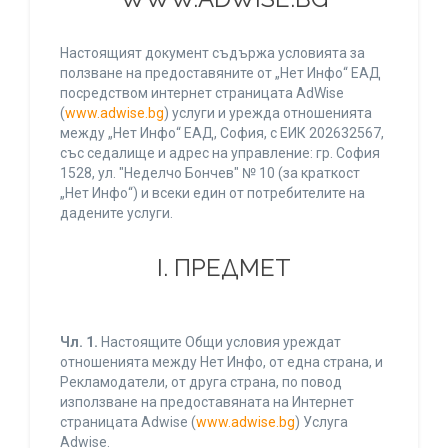
Настоящият документ съдържа условията за
ползване на предоставяните от „Нет Инфо“ ЕАД
посредством интернет страницата AdWise
(
www.adwise.bg
) услуги и урежда отношенията
между „Нет Инфо“ ЕАД, София, с ЕИК 202632567,
със седалище и адрес на управление: гр. София
1528, ул. "Неделчо Бончев" № 10 (за краткост
„Нет Инфо“) и всеки един от потребителите на
дадените услуги.
І. ПРЕДМЕТ
Чл. 1.
Настоящите Общи условия уреждат
отношенията между Нет Инфо, от една страна, и
Рекламодатели, от друга страна, по повод
използване на предоставяната на Интернет
страницата Adwise (
www.adwise.bg
) Услуга
Adwise.