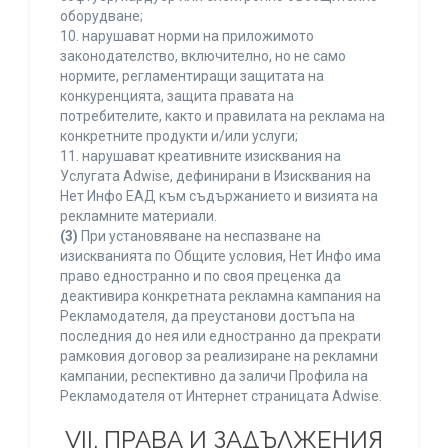
оборудване;
10. нарушават норми на приложимото
законодателство, включително, но не само
нормите, регламентиращи защитата на
конкуренцията, защита правата на
потребителите, както и правилата на реклама на
конкретните продукти и/или услуги;
11. нарушават креативните изисквания на
Услугата Adwise, дефинирани в Изисквания на
Нет Инфо ЕАД към съдържанието и визията на
рекламните материали.
(3)
При установяване на неспазване на
изискванията по Общите условия, Нет Инфо има
право едностранно и по своя преценка да
деактивира конкретната рекламна кампания на
Рекламодателя, да преустанови достъпа на
последния до нея или едностранно да прекрати
рамковия договор за реализиране на рекламни
кампании, респективно да заличи Профила на
Рекламодателя от Интернет страницата Adwise.
VII. ПРАВА И ЗАДЪЛЖЕНИЯ