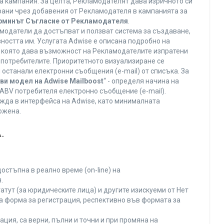
а кампания. За целта, Рекламодателят дава изричното си
ирани чрез добавения от Рекламодателя в кампанията за
ерминът Съгласие от Рекламодателя
.
модатели да достъпват и ползват система за създаване,
ността им. Услугата Adwise е описана подробно на
га, която дава възможност на Рекламодателите изпратени
V потребителите. Приоритетното визуализиране се
останали електронни съобщения (e-mail) от списъка. За
ви модел на Adwise Mailboost
“ - определя начина на
т ABV потребителя електронно съобщение (e-mail).
жда в интерфейса на Adwise, като минималната
ожена.
.
остъпна в реално време (on-line) на
.
тут (за юридическите лица) и другите изискуеми от Нет
а форма за регистрация, респективно във формата за
ция, са верни, пълни и точни и при промяна на