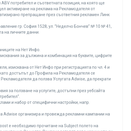
 ABV потребител и съответната позиция, на която ще
с цел активиране на реклама на Рекламодателя от
оматизирано препращане през съответния рекламен Линк
вление гр. София 1528, ул. ”Неделчо Бончев” № 10 № 41,
та на личните данни.
аниците на Нет Инфо.
изисквания за дължина и комбинация на буквите, цифрите
я, изисквана от Нет Инфо при регистрацията по чл. 4 и
 като достъпът до Профила на Рекламодателя се
Рекламодателя да ползва Услугата Adwise, да прекрати
вия за ползване на услугите, достъпни през уебсайта
требител“.
лами и набор от специфични настройки, напр.
ата Adwise организира и провежда рекламни кампании на
oost е необходимо прочитане на Subject полето на