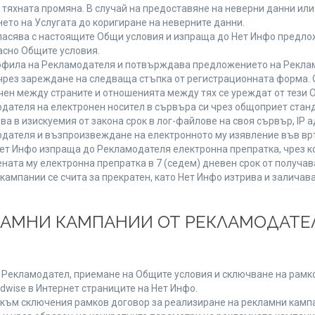
от тяхната промяна. В случай на предоставяне на неверни данни и
ето на Услугата до коригиране на неверните данни.
ласява с настоящите Общи условия и изпраща до Нет Инфо предлож
асно Общите условия.
фила на Рекламодателя и потвърждава предложението на Реклам
чрез зареждане на следваща стъпка от регистрационната форма. 
чен между страните и отношенията между тях се уреждат от тези 
дателя на електронен носител в сървъра си чрез общоприет станд
в изискуемия от закона срок в лог-файлове на своя сървър, IP ад
ателя и възпроизвеждане на електронното му изявление във връ
Нет Инфо изпраща до Рекламодателя електронна препратка, чрез к
ната му електронна препратка в 7 (седем) дневен срок от получав
кампании се счита за прекратен, като Нет Инфо изтрива и залича
КЛАМНИ КАМПАНИИ ОТ РЕКЛАМОДАТЕЛ
а Рекламодател, приемане на Общите условия и сключване на рамко
dwise в Интернет страниците на Нет Инфо.
ъм сключения рамков договор за реализиране на рекламни кампа