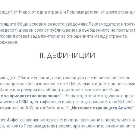
у Нет Инфо, от една страна, и Рекламодатели, от друга страна, 
тоящите Общи условия, за което уведомява Рекламодатели и трети
(петнадесет) дневен срок от публикуване на съобщението не постъп
словия стават задължителни за отношенията между страните.
ражения.
ІІ. ДЕФИНИЦИИ
къде в Общите условия, освен ако друго не е изрично посочено:
на препратка чрез използване на HTML елементи, което дава възм
йтове или ресурси в глобалната интернет мрежа чрез Клик.
е за приоритетно показване
“ - Рекламодателите индикират пред
dwise на DKIM идентификатор и част от съдържанието на Subject 
оказване на ABV потребителите. 3. „
Интернет страницата Adwise
”
Нет Инфо
” са всички интернет страници, включени в портфолиото 
о, на които Рекламодателят реализира рекламните си кампании п