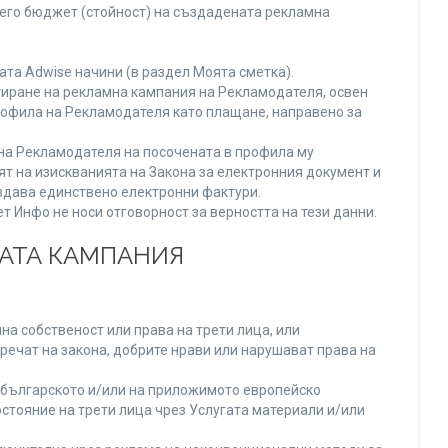
него бюджет (стойност) на създадената рекламна
та Adwise начини (в раздел Моята сметка).
тиране на рекламна кампания на Рекламодателя, освен
Профила на Рекламодателя като плащане, направено за
а на Рекламодателя на посочената в профила му
ят на изискванията на Закона за електронния документ и
издава единствено електронни фактури.
 Инфо не носи отговорност за верността на тези данни.
НАТА КАМПАНИЯ
а собственост или права на трети лица, или
речат на закона, добрите нрави или нарушават права на
българското и/или на приложимото европейско
стояние на трети лица чрез Услугата материали и/или