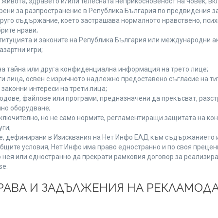
а живота, здравето и/или телесната неприкосновеност на човек, 
брени за разпространение в Република България по предвидения за
 друго съдържание, което застрашава нормалното нравствено, пси
рите нрави;
титуцията и законите на Република България или международни ак
азартни игри;
на тайна или друга конфиденциална информация на трето лице;
ети лица, освен с изричното надлежно предоставено съгласие на ти
законни интереси на трети лица;
одове, файлове или програми, предназначени да прекъсват, разс
но оборудване;
ключително, но не само нормите, регламентиращи защитата на конк
уги;
se, дефинирани в Изисквания на Нет Инфо ЕАД към съдържанието 
бщите условия, Нет Инфо има право едностранно и по своя преце
 нея или едностранно да прекрати рамковия договор за реализира
se.
 ПРАВА И ЗАДЪЛЖЕНИЯ НА РЕКЛАМОД