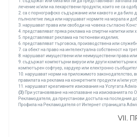
1. съдържат или биха могли да представляват заплаха з
лечение и/или на лекарствени продукти, които не са одо
2. са с порнографско съдържание или каквото и да било
пълнолетие лица или нарушават нормите на морала и доб
3. нарушават права или свободи на човека съгласно Конс
4. представляват пряка реклама на спиртни напитки или х
5. представляват реклама на тютюневи изделия;
6. представляват търговска, производствена или служеб
7. са обект на право на интелектуална собственост на тр
8. нарушават имуществени или неимуществени права или 
9. съдържат компютърни вируси или други компютърни к
компютърен софтуер, хардуер или електронно съобщител
10. нарушават норми на приложимото законодателство, в
правилата на реклама на конкретните продукти и/или усл
11. нарушават креативните изисквания на Услугата Adwi
(3)
При установяване на неспазване на изискванията по О
Рекламодателя, да преустанови достъпа на последния до
Профила на Рекламодателя от Интернет страницата Adwi
VII.