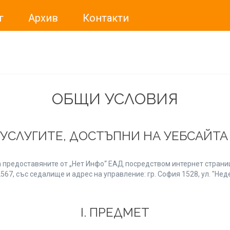
г
Архив
Контакти
ме искали да Ви уведомим, че „Нет Инфо“ ЕАД (
„Нет Инф
За повече информация, натиснете
тук.
ОБЩИ УСЛОВИЯ
 УСЛУГИТЕ, ДОСТЪПНИ НА УЕБСАЙТ
 предоставяните от „Нет Инфо“ ЕАД посредством интернет страниц
7, със седалище и адрес на управление: гр. София 1528, ул. "Неде
І. ПРЕДМЕТ