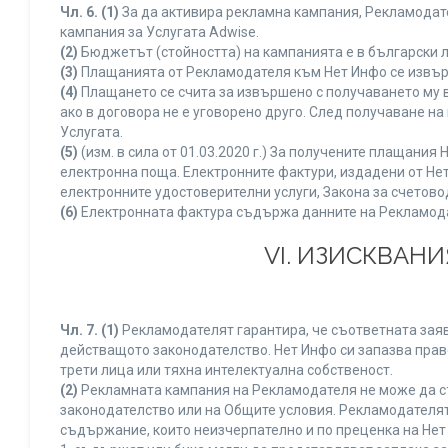
Чл. 6.
(1)
За да активира рекламна кампания, Рекламодате
кампания за Услугата Adwise.
(2)
Бюджетът (стойността) на кампанията е в български 
(3)
Плащанията от Рекламодателя към Нет Инфо се извършв
(4)
Плащането се счита за извършено с получаването му в
ако в договора не е уговорено друго. След получаване н
Услугата.
(5)
(изм. в сила от 01.03.2020 г.) За получените плащан
електронна поща. Електронните фактури, издадени от Нет
електронните удостоверителни услуги, Закона за счетово
(6)
Електронната фактура съдържа данните на Рекламодате
VI. ИЗИСКВАН
Чл. 7.
(1)
Рекламодателят гарантира, че съответната заяв
действащото законодателство. Нет Инфо си запазва право
трети лица или тяхна интелектуална собственост.
(2)
Рекламната кампания на Рекламодателя не може да с
законодателство или на Общите условия. Рекламодателят
съдържание, които неизчерпателно и по преценка на Нет