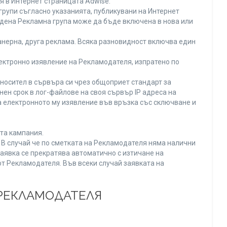
я в Интернет страницата Adwise.
рупи съгласно указанията, публикувани на Интернет
адена Рекламна група може да бъде включена в нова или
нерна, друга реклама. Всяка разновидност включва един
ектронно изявление на Рекламодателя, изпратено по
носител в сървъра си чрез общоприет стандарт за
н срок в лог-файлове на своя сървър IP адреса на
 електронното му изявление във връзка със сключване и
та кампания.
. В случай че по сметката на Рекламодателя няма налични
заявка се прекратява автоматично с изтичане на
от Рекламодателя. Във всеки случай заявката на
 РЕКЛАМОДАТЕЛЯ