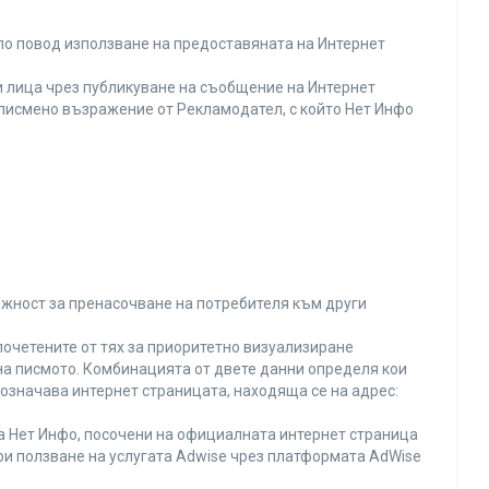
по повод използване на предоставяната на Интернет
 лица чрез публикуване на съобщение на Интернет
и писмено възражение от Рекламодател, с който Нет Инфо
ожност за пренасочване на потребителя към други
почетените от тях за приоритетно визуализиране
на писмото. Комбинацията от двете данни определя кои
 означава интернет страницата, находяща се на адрес:
на Нет Инфо, посочени на официалната интернет страница
ри ползване на услугата Adwise чрез платформата AdWise