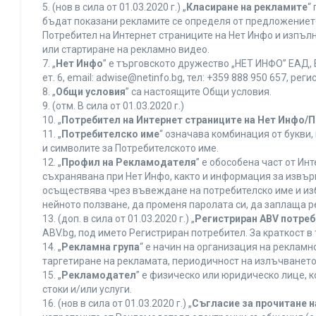
5. (нов в сила от 01.03.2020 г.) „
Класиране на рекламите
“
бъдат показани рекламите се определя от предложението 
Потребител на Интернет страниците на Нет Инфо и изпъ
или стартиране на рекламно видео.
7. „
Нет Инфо
” е търговското дружество „НЕТ ИНФО” ЕАД, 
ет. 6, еmail: adwise@netinfo.bg, тел: +359 888 950 657, 
8. „
Общи условия
” са настоящите Общи условия.
9. (отм. В сила от 01.03.2020 г.)
10. „
Потребител на Интернет страниците на Нет Инфо/
11. „
Потребителско име
“ означава комбинация от букви
и символите за Потребителското име.
12. „
Профил на Рекламодателя
” е обособена част от И
съхранявана при Нет Инфо, както и информация за извъ
осъществява чрез въвеждане на потребителско име и из
нейното ползване, да променя паролата си, да заплаща р
13. (доп. в сила от 01.03.2020 г.) „
Регистриран ABV потре
ABV.bg, под името Регистриран потребител. За краткост 
14. „
Рекламна група
“ е начин на организация на реклам
таргетиране на рекламата, периодичност на излъчването 
15. „
Рекламодател
” е физическо или юридическо лице, 
стоки и/или услуги.
16. (нов в сила от 01.03.2020 г.) „
Съгласие за прочитане н