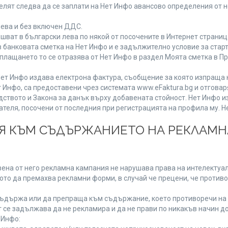
лят следва да се заплати на Нет Инфо авансово определения от 
лева и без включен ДДС.
ат в български лева по някой от посочените в Интернет страница
 банковата сметка на Нет Инфо и е задължително условие за стар
а плащането то се отразява от Нет Инфо в раздел Моята сметка в 
ия Нет Инфо издава електрона фактура, съобщение за която изпращ
 Инфо, са предоставени чрез системата www.eFaktura.bg и отговар
дството и Закона за данък върху добавената стойност. Нет Инфо 
ля, посочени от последния при регистрацията на профила му. Нет
ИЯ КЪМ СЪДЪРЖАНИЕТО НА РЕКЛАМ
ена от него рекламна кампания не нарушава права на интелектуалн
то да премахва рекламни форми, в случай че прецени, че противо
ъдържа или да препраща към съдържание, което противоречи на 
 се задължава да не рекламира и да не прави по никакъв начин до
 Инфо: