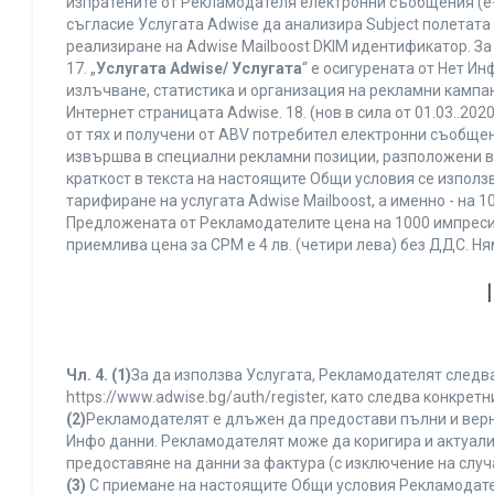
изпратените от Рекламодателя електронни съобщения (e-
съгласие Услугата Adwise да анализира Subject полетата
реализиране на Adwise Mailboost DKIM идентификатор. За
17. „
Услугата Adwise/ Услугата
“ е осигурената от Нет И
излъчване, статистика и организация на рекламни кампан
Интернет страницата Adwise. 18. (нов в сила от 01.03..2020 
от тях и получени от ABV потребител електронни съобщен
извършва в специални рекламни позиции, разположени в г
краткост в текста на настоящите Общи условия се използва 
тарифиране на услугата Adwise Mailboost, а именно - на 
Предложената от Рекламодателите цена на 1000 импресии
приемлива цена за CPM е 4 лв. (четири лева) без ДДС. 
Чл. 4.
(1)
За да използва Услугата, Рекламодателят следва
https://www.adwise.bg/auth/register, като следва конкр
(2)
Рекламодателят е длъжен да предостави пълни и верни
Инфо данни. Рекламодателят може да коригира и актуал
предоставяне на данни за фактура (с изключение на случа
(3)
С приемане на настоящите Общи условия Рекламодателя