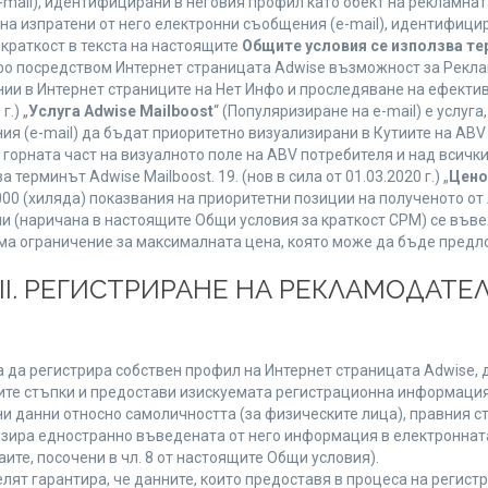
mail), идентифицирани в неговия профил като обект на рекламнат
 на изпратени от него електронни съобщения (e-mail), идентифиц
 краткост в текста на настоящите
Общите условия се използва т
нфо посредством Интернет страницата Adwise възможност за Рекла
ии в Интернет страниците на Нет Инфо и проследяване на ефектив
г.) „
Услуга Adwise Mailboost
“ (Популяризиране на e-mail) е услу
ия (e-mail) да бъдат приоритетно визуализирани в Кутиите на AB
орната част на визуалното поле на ABV потребителя и над всички 
терминът Adwise Mailboost. 19. (нов в сила от 01.03.2020 г.) „
Цено
1000 (хиляда) показвания на приоритетни позиции на полученото о
 (наричана в настоящите Общи условия за краткост CPM) се въве
Няма ограничение за максималната цена, която може да бъде предл
ІІІ. РЕГИСТРИРАНЕ НА РЕКЛАМОДАТЕЛ
 да регистрира собствен профил на Интернет страницата Adwise, д
етните стъпки и предостави изискуемата регистрационна информация
 данни относно самоличността (за физическите лица), правния ста
изира едностранно въведената от него информация в електроннат
ите, посочени в чл. 8 от настоящите Общи условия).
т гарантира, че данните, които предоставя в процеса на регистра