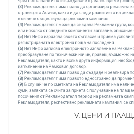
чрез попълване и потвърждаване в реално време (online)
(3)
Рекламодателят има право да организира рекламна ка
страницата Adwise, както и да следи развитието на рек
във вече съществуваща рекламна кампания.
(4)
Рекламодателят може да създава Рекламни групи, кои
или няколко от следните компоненти: заглавие, описание 
(5)
Нет Инфо изразява своето съгласие и приема условия
регистрираната електронна поща на последния.
(6)
Нет Инфо записва електронното изявление на Рекламо
преобразуване по технически начин, правещ възможно не
Рекламодателя, както и всяка друга информация, необх
изпълнение на Рамковия договор.
(7)
Рекламодателят има право да създаде и реализира по
(8)
Рекламодателят има правото едностранно да променя 
(9)
В случай че по сметката на Рекламодателя има наличн
суми, заявката се счита за приета с получаване на плащ
посочения от Рекламодателя период на рекламната кампан
Рекламодателя, респективно рекламната кампания, се сп
V. ЦЕНИ И ПЛА