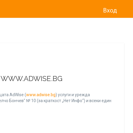
Вход
о“
)
прекратява услугата Adwise
считано от
01.01.2026 г
.
А WWW.ADWISE.BG
ата AdWise (
www.adwise.bg
) услуги и урежда
лчо Бончев" № 10 (за краткост „Нет Инфо“) и всеки един