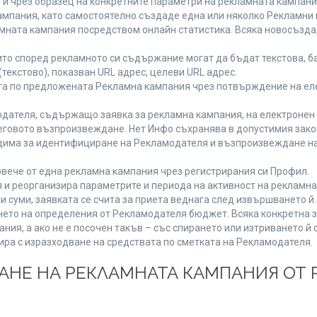
 и чрез образец на конкретните параметри на рекламната кампани
мпания, като самостоятелно създаде една или няколко Рекламни г
ламната кампания посредством онлайн статистика. Всяка новосъзд
то според рекламното си съдържание могат да бъдат текстова, ба
(текстово), показван URL адрес, целеви URL адрес.
та по предложената Рекламна кампания чрез потвърждение на ел
дателя, съдържащо заявка за рекламна кампания, на електронен 
говото възпроизвеждане. Нет Инфо съхранява в допустимия законе
одима за идентифициране на Рекламодателя и възпроизвеждане на
вече от една рекламна кампания чрез регистрирания си Профил.
и реорганизира параметрите и периода на активност на рекламна
и суми, заявката се счита за приета веднага след извършването й
ането на определения от Рекламодателя бюджет. Всяка конкретна 
ия, а ако не е посочен такъв – със спирането или изтриването й 
ира с изразходване на средствата по сметката на Рекламодателя.
ЩАНЕ НА РЕКЛАМНАТА КАМПАНИЯ ОТ