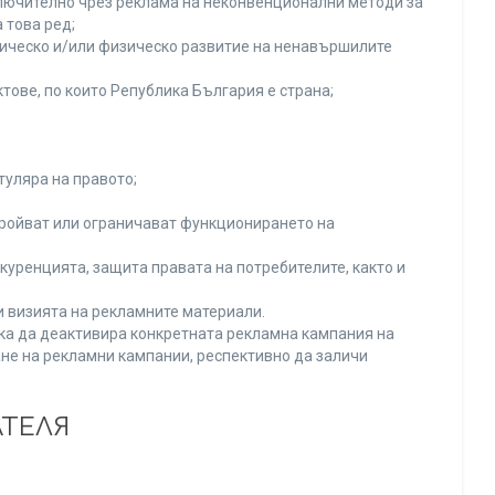
включително чрез реклама на неконвенционални методи за
 това ред;
хическо и/или физическо развитие на ненавършилите
тове, по които Република България е страна;
туляра на правото;
тройват или ограничават функционирането на
уренцията, защита правата на потребителите, както и
и визията на рекламните материали.
нка да деактивира конкретната рекламна кампания на
не на рекламни кампании, респективно да заличи
АТЕЛЯ