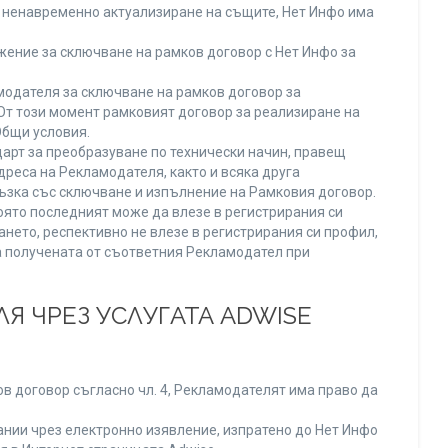
ли ненавременно актуализиране на същите, Нет Инфо има
ение за сключване на рамков договор с Нет Инфо за
одателя за сключване на рамков договор за
От този момент рамковият договор за реализиране на
Общи условия.
арт за преобразуване по технически начин, правещ
реса на Рекламодателя, както и всяка друга
зка със сключване и изпълнение на Рамковия договор.
оято последният може да влезе в регистрирания си
ането, респективно не влезе в регистрирания си профил,
ва получената от съответния Рекламодател при
Я ЧРЕЗ УСЛУГАТА ADWISE
в договор съгласно чл. 4, Рекламодателят има право да
нии чрез електронно изявление, изпратено до Нет Инфо