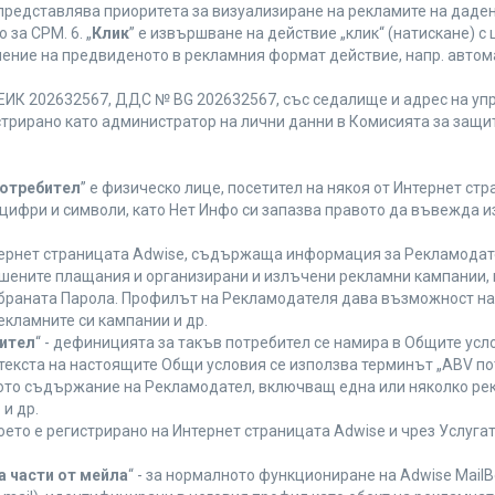
 представлява приоритета за визуализиране на рекламите на даден
за CPM. 6. „
Клик
” е извършване на действие „клик“ (натискане) 
лнение на предвиденото в рекламния формат действие, напр. авт
ЕИК 202632567, ДДС № BG 202632567, със седалище и адрес на упра
регистрирано като администратор на лични данни в Комисията за защи
Потребител
” е физическо лице, посетител на някоя от Интернет стр
, цифри и символи, като Нет Инфо си запазва правото да въвежда 
нтернет страницата Adwise, съдържаща информация за Рекламодател
ршените плащания и организирани и излъчени рекламни кампании,
браната Парола. Профилът на Рекламодателя дава възможност на 
екламните си кампании и др.
бител
“ - дефиницията за такъв потребител се намира в Общите усло
в текста на настоящите Общи условия се използва терминът „ABV по
ното съдържание на Рекламодател, включващ една или няколко рек
и др.
което е регистрирано на Интернет страницата Adwise и чрез Услуг
а части от мейла
“ - за нормалното функциониране на Adwise MailB