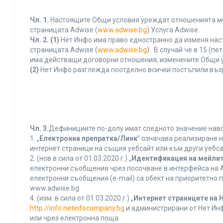
Чл. 1.
Настоящите Общи условия уреждат отношенията межд
страницата Adwise (
www.adwise.bg
) Услуга Adwise.
Чл. 2.
(1)
Нет Инфо има право едностранно да изменя нас
страницата Adwise (
www.adwise.bg
) . В случай че в 15 
има действащи договорни отношения, изменените Общи у
(2)
Нет Инфо разглежда поотделно всички постъпили въз
Чл. 3.
Дефинициите по-долу имат следното значение нався
1. „
Електронна препратка/Линк
” означава реализиране 
интернет страници на същия уебсайт или към други уебса
2. (нов в сила от 01.03.2020 г.) „
Идентификация на мейлит
електронни съобщения чрез посочване в интерфейса на A
електронни съобщения (e-mail) са обект на приоритетно п
www.adwise.bg.
4. (изм. в сила от 01.03.2020 г.) „
Интернет страниците на 
http://info.netinfocompany.bg
и администрирани от Нет Инф
или чрез електронна поща.