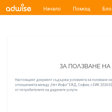
Начало
Помощ
Бло
Уважаеми рекламодатели, с настоящото съобщение бих
ЗА ПОЛЗВАНЕ НА
Настоящият документ съдържа условията за ползване на
отношенията между „Нет Инфо“ ЕАД, София, с ЕИК 20263256
от потребителите на дадените услуги.