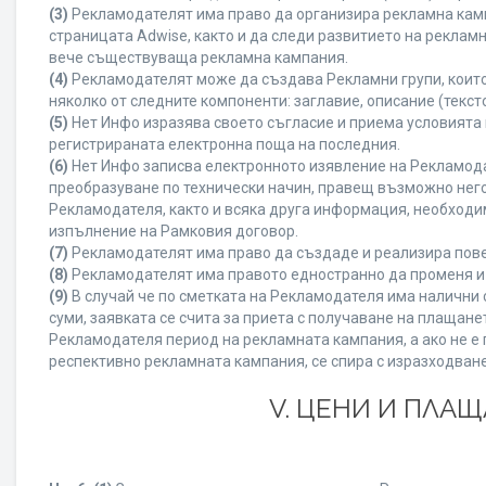
(3)
Рекламодателят има право да организира рекламна камп
страницата Adwise, както и да следи развитието на рекла
вече съществуваща рекламна кампания.
(4)
Рекламодателят може да създава Рекламни групи, които
няколко от следните компоненти: заглавие, описание (текст
(5)
Нет Инфо изразява своето съгласие и приема условията
регистрираната електронна поща на последния.
(6)
Нет Инфо записва електронното изявление на Рекламода
преобразуване по технически начин, правещ възможно него
Рекламодателя, както и всяка друга информация, необход
изпълнение на Рамковия договор.
(7)
Рекламодателят има право да създаде и реализира пове
(8)
Рекламодателят има правото едностранно да променя и 
(9)
В случай че по сметката на Рекламодателя има налични с
суми, заявката се счита за приета с получаване на плащан
Рекламодателя период на рекламната кампания, а ако не е 
респективно рекламната кампания, се спира с изразходване
V. ЦЕНИ И ПЛА