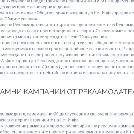
мяна. В случай на предоставяне на неверни данни или ненавременн
до коригиране на неверните данни.
сява с настоящите Общи условия и изпраща до Нет Инфо предложен
но Общите условия.
ла на Рекламодателя и потвърждава предложението на Рекламода
 следваща стъпка от регистрационната форма. От този момент ра
ошенията между тях се уреждат от тези Общи условия.
теля на електронен носител в сървъра си чрез общоприет стандар
изискуемия от закона срок в лог-файлове на своя сървър, IP адр
извеждане на електронното му изявление във връзка със сключв
т Инфо изпраща до Рекламодателя електронна препратка, чрез коя
тронна препратка в 7 (седем) дневен срок от получаването, респе
чита за прекратен, като Нет Инфо изтрива и заличава получената 
КЛАМНИ КАМПАНИИ ОТ РЕКЛАМОДАТЕЛ
Рекламодател, приемане на Общите условия и сключване на рамков 
se в Интернет страниците на Нет Инфо.
 сключения рамков договор за реализиране на рекламни кампании
 образец на конкретните параметри на рекламната кампания в Инт