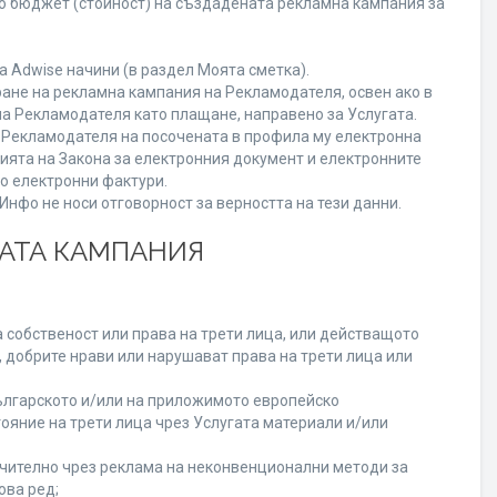
го бюджет (стойност) на създадената рекламна кампания за
 Adwise начини (в раздел Моята сметка).
ране на рекламна кампания на Рекламодателя, освен ако в
на Рекламодателя като плащане, направено за Услугата.
на Рекламодателя на посочената в профила му електронна
нията на Закона за електронния документ и електронните
но електронни фактури.
нфо не носи отговорност за верността на тези данни.
НАТА КАМПАНИЯ
 собственост или права на трети лица, или действащото
, добрите нрави или нарушават права на трети лица или
лгарското и/или на приложимото европейско
ояние на трети лица чрез Услугата материали и/или
лючително чрез реклама на неконвенционални методи за
ова ред;