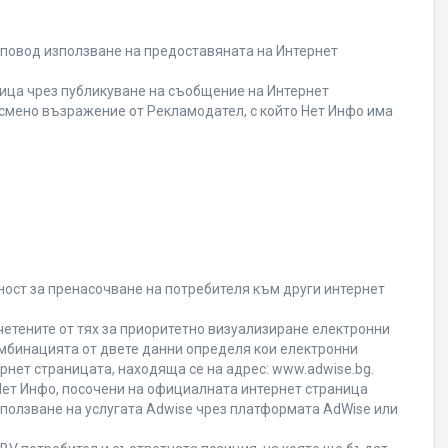
 повод използване на предоставяната на Интернет
ица чрез публикуване на съобщение на Интернет
писмено възражение от Рекламодател, с който Нет Инфо има
ност за пренасочване на потребителя към други интернет
четените от тях за приоритетно визуализиране електронни
омбинацията от двете данни определя кои електронни
ернет страницата, находяща се на адрес: www.adwise.bg.
 Нет Инфо, посочени на официалната интернет страница
ползване на услугата Adwise чрез платформата AdWise или