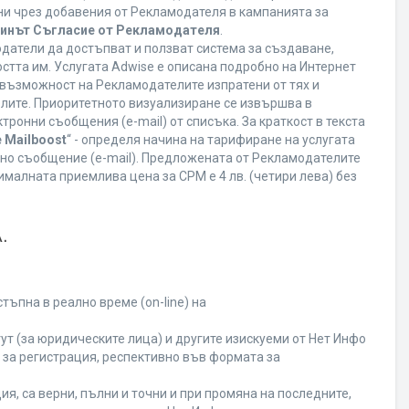
ани чрез добавения от Рекламодателя в кампанията за
минът Съгласие от Рекламодателя
.
датели да достъпват и ползват система за създаване,
стта им. Услугата Adwise е описана подробно на Интернет
ва възможност на Рекламодателите изпратени от тях и
елите. Приоритетното визуализиране се извършва в
ронни съобщения (e-mail) от списъка. За краткост в текста
 Mailboost
“ - определя начина на тарифиране на услугата
онно съобщение (e-mail). Предложената от Рекламодателите
малната приемлива цена за CPM е 4 лв. (четири лева) без
.
ъпна в реално време (on-line) на
т (за юридическите лица) и другите изискуеми от Нет Инфо
за регистрация, респективно във формата за
я, са верни, пълни и точни и при промяна на последните,