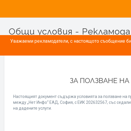
Общи условия - Рекламод
Уважаеми рекламодатели, с настоящото съобщение бих
ЗА ПОЛЗВАНЕ НА
Настоящият документ съдържа условията за ползване на п
между „Нет Инфо“ ЕАД, София, с ЕИК 202632567, със седалищ
на дадените услуги.