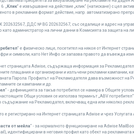
редставлява приоритета за визуализиране на рекламите на даден A
6. „
Клик
” е извършване на действие „клик“ (натискане) с цел акт
еното в рекламния формат действие, напр. автоматизирано препр
 202632567, ДДС № BG 202632567, със седалище и адрес на управле
ано като администратор на лични данни в Комисията за защита на л
требител
” е физическо лице, посетител на някоя от Интернет стран
ифри и символи, като Нет Инфо си запазва правото да въвежда из
ернет страницата Adwise, съдържаща информация за Рекламодателя,
ените плащания и организирани и излъчени рекламни кампании, к
аната Парола. Профилът на Рекламодателя дава възможност на Ре
ламните си кампании и др.
тел
“ - дефиницията за такъв потребител се намира в Общите услови
а настоящите Общи условия се използва терминът „ABV потребител“
то съдържание на Рекламодател, включващ една или няколко рекла
ето е регистрирано на Интернет страницата Adwise и чрез Услугат
части от мейла
“ - за нормалното функциониране на Adwise MailBoo
il), идентифицирани в неговия профил като обект на рекламната 