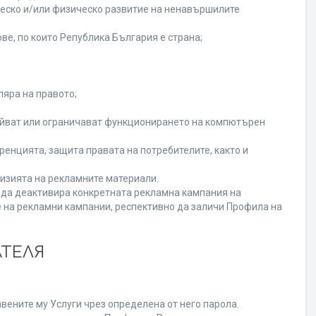
ческо и/или физическо развитие на ненавършилите
ве, по които Република България е страна;
ляра на правото;
ойват или ограничават функционирането на компютърен
енцията, защита правата на потребителите, както и
изията на рекламните материали.
а да деактивира конкретната рекламна кампания на
 на рекламни кампании, респективно да заличи Профила на
АТЕЛЯ
вените му Услуги чрез определена от него парола.