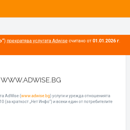
о“
)
прекратява услугата Adwise
считано от
01.01.2026 г
.
А WWW.ADWISE.BG
а AdWise (
www.adwise.bg
) услуги и урежда отношенията
0 (за краткост „Нет Инфо“) и всеки един от потребителите