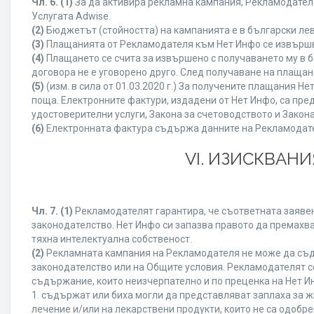
Чл. 6.
(1)
За да активира рекламна кампания, Рекламодателя
Услугата Adwise.
(2)
Бюджетът (стойността) на кампанията е в български ле
(3)
Плащанията от Рекламодателя към Нет Инфо се извършват
(4)
Плащането се счита за извършено с получаването му в б
договора не е уговорено друго. След получаване на плащан
(5)
(изм. в сила от 01.03.2020 г.) За получените плащания
поща. Електронните фактури, издадени от Нет Инфо, са пре
удостоверителни услуги, Закона за счетоводството и Закон
(6)
Електронната фактура съдържа данните на Рекламодателя
VI. ИЗИСКВАН
Чл. 7.
(1)
Рекламодателят гарантира, че съответната заявен
законодателство. Нет Инфо си запазва правото да премахва
тяхна интелектуална собственост.
(2)
Рекламната кампания на Рекламодателя не може да съд
законодателство или на Общите условия. Рекламодателят се
съдържание, които неизчерпателно и по преценка на Нет И
1. съдържат или биха могли да представляват заплаха за 
лечение и/или на лекарствени продукти, които не са одобр