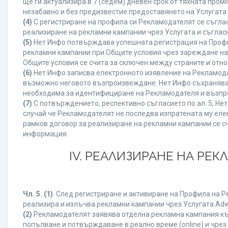
ще ги актуализира в 7 (седем) дневен срок от тяхната про
незабавно и без предизвестие предоставянето на Услугата 
(4)
С регистриране на профила си Рекламодателят се съгла
реализиране на рекламни кампании чрез Услугата и съглас
(5)
Нет Инфо потвърждава успешната регистрация на Профи
рекламни кампании при Общите условия чрез зареждане на
Общите условия се счита за сключен между страните и отн
(6)
Нет Инфо записва електронното изявление на Рекламода
възможно неговото възпроизвеждане. Нет Инфо съхранява в 
необходима за идентифициране на Рекламодателя и възпро
(7)
С потвърждението, респективно съгласието по ал. 5, Не
случай че Рекламодателят не последва изпратената му елек
рамков договор за реализиране на рекламни кампании се с
информация.
IV. РЕАЛИЗИРАНЕ НА РЕ
Чл. 5.
(1)
. След регистриране и активиране на Профила на 
реализира и излъчва рекламни кампании чрез Услугата Adwi
(2)
Рекламодателят заявява отделна рекламна кампания към
попълване и потвърждаване в реално време (online) и чрез