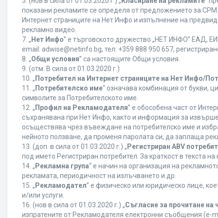
5. (нов в сила от 01.03.2020 г.) „
Класиране на рекламите
“ п
показани рекламите се определя от предложението за CPM. 
Интернет страниците на Нет Инфо и изпълнение на предвид
рекламно видео.
7. „
Нет Инфо
” е търговското дружество „НЕТ ИНФО” ЕАД, ЕИК
еmail: adwise@netinfo.bg, тел: +359 888 950 657, регистрир
8. „
Общи условия
” са настоящите Общи условия.
9. (отм. В сила от 01.03.2020 г.)
10. „
Потребител на Интернет страниците на Нет Инфо/По
11. „
Потребителско име
“ означава комбинация от букви, ц
символите за Потребителското име.
12. „
Профил на Рекламодателя
” е обособена част от Инт
съхранявана при Нет Инфо, както и информация за извърш
осъществява чрез въвеждане на потребителско име и избр
нейното ползване, да променя паролата си, да заплаща рек
13. (доп. в сила от 01.03.2020 г.) „
Регистриран ABV потреби
под името Регистриран потребител. За краткост в текста н
14. „
Рекламна група
“ е начин на организация на рекламно
рекламата, периодичност на излъчването и др.
15. „
Рекламодател
” е физическо или юридическо лице, ко
и/или услуги.
16. (нов в сила от 01.03.2020 г.) „
Съгласие за прочитане на 
изпратените от Рекламодателя електронни съобщения (e-ma