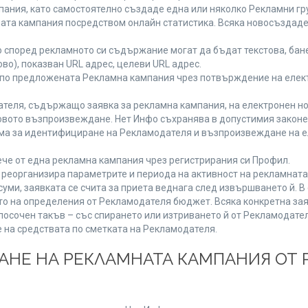
ания, като самостоятелно създаде една или няколко Рекламни гру
мната кампания посредством онлайн статистика. Всяка новосъздад
 според рекламното си съдържание могат да бъдат текстова, бане
ово), показван URL адрес, целеви URL адрес.
 по предложената Рекламна кампания чрез потвърждение на елект
теля, съдържащо заявка за рекламна кампания, на електронен но
вото възпроизвеждане. Нет Инфо съхранява в допустимия законен 
има за идентифициране на Рекламодателя и възпроизвеждане на е
че от една рекламна кампания чрез регистрирания си Профил.
реорганизира параметрите и периода на активност на рекламната
уми, заявката се счита за приета веднага след извършването й. 
ето на определения от Рекламодателя бюджет. Всяка конкретна зая
посочен такъв – със спирането или изтриването й от Рекламодател
 на средствата по сметката на Рекламодателя.
ЩАНЕ НА РЕКЛАМНАТА КАМПАНИЯ ОТ