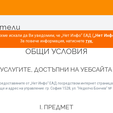
атели
ме искали да Ви уведомим, че „Нет Инфо“ ЕАД (
„Нет Инф
За повече информация, натиснете
тук.
ОБЩИ УСЛОВИЯ
 УСЛУГИТЕ, ДОСТЪПНИ НА УЕБСАЙТ
редоставяните от „Нет Инфо“ ЕАД посредством интернет страницат
е и адрес на управление: гр. София 1528, ул. "Неделчо Бончев" № 1
І. ПРЕДМЕТ