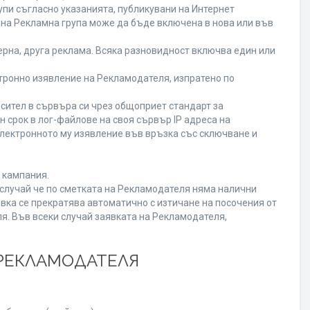
пи съгласно указанията, публикувани на Интернет
ена Рекламна група може да бъде включена в нова или във
рна, друга реклама. Всяка разновидност включва един или
ронно изявление на Рекламодателя, изпратено по
сител в сървъра си чрез общоприет стандарт за
срок в лог-файлове на своя сървър IP адреса на
лектронното му изявление във връзка със сключване и
 кампания.
В случай че по сметката на Рекламодателя няма налични
вка се прекратява автоматично с изтичане на посочения от
я. Във всеки случай заявката на Рекламодателя,
 РЕКЛАМОДАТЕЛЯ