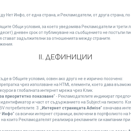
Нет Инфо, от една страна, и Рекламодатели, от друга страна, по
ящите Общи условия, за което уведомява Рекламодатели и трети л
етнадесет) дневен срок от публикуване на съобщението не постъпи 
 стават задължителни за отношенията между страните.
жения.
ІІ. ДЕФИНИЦИИ
де в Общите условия, освен ако друго не е изрично посочено:
 препратка чрез използване на HTML елементи, което дава възмож
есурси в глобалната интернет мрежа чрез Клик.
за приоритетно показване
“ - Рекламодателите индикират предпо
 идентификатор и част от съдържанието на Subject на писмото. К
V потребителите. 3. „
Интернет страницата Adwise
” означава инт
т Инфо
” са всички интернет страници, включени в портфолиото на
 на които Рекламодателят реализира рекламните си кампании при 