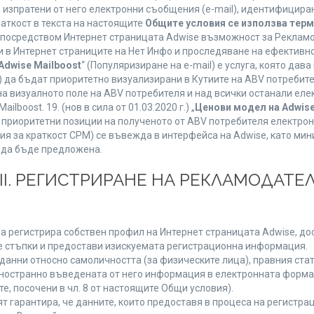
а изпратени от него електронни съобщения (e-mail), идентифицир
раткост в текста на настоящите
Общите условия се използва тер
о посредством Интернет страницата Adwise възможност за Рекламо
 в Интернет страниците на Нет Инфо и проследяване на ефективно
Adwise Mailboost
“ (Популяризиране на e-mail) е услуга, която да
) да бъдат приоритетно визуализирани в Кутиите на ABV потребит
 визуалното поле на ABV потребителя и над всички останали елект
boost. 19. (нов в сила от 01.03.2020 г.) „
Ценови модел на Adwise
 на приоритетни позиции на полученото от ABV потребителя електр
я за краткост CPM) се въвежда в интерфейса на Adwise, като мини
 да бъде предложена.
ІІІ. РЕГИСТРИРАНЕ НА РЕКЛАМОДАТЕЛ
а регистрира собствен профил на Интернет страницата Adwise, дост
ните стъпки и предостави изискуемата регистрационна информация.
анни относно самоличността (за физическите лица), правния стату
дностранно въведената от него информация в електронната форма 
е, посочени в чл. 8 от настоящите Общи условия).
арантира, че данните, които предоставя в процеса на регистраци