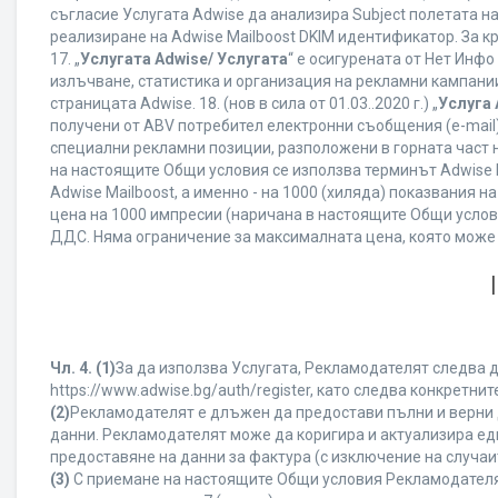
съгласие Услугата Adwise да анализира Subject полетата н
реализиране на Adwise Mailboost DKIM идентификатор. За к
17. „
Услугата Adwise/ Услугата
“ е осигурената от Нет Инф
излъчване, статистика и организация на рекламни кампании
страницата Adwise. 18. (нов в сила от 01.03..2020 г.) „
Услуга 
получени от ABV потребител електронни съобщения (e-mail
специални рекламни позиции, разположени в горната част на
на настоящите Общи условия се използва терминът Adwise Mail
Adwise Mailboost, а именно - на 1000 (хиляда) показвания
цена на 1000 импресии (наричана в настоящите Общи услови
ДДС. Няма ограничение за максималната цена, която може
Чл. 4.
(1)
За да използва Услугата, Рекламодателят следва д
https://www.adwise.bg/auth/register, като следва конкрет
(2)
Рекламодателят е длъжен да предостави пълни и верни д
данни. Рекламодателят може да коригира и актуализира е
предоставяне на данни за фактура (с изключение на случаит
(3)
С приемане на настоящите Общи условия Рекламодателят г