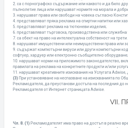
2. са с порнографско съдържание или каквото и да било д
пълнолетие лица или нарушават нормите на морала и добри
3. нарушават права или свободи на човека съгласно Консти
4. представляват пряка реклама на спиртни напитки или хаз
5. представляват реклама на тютюневи изделия;
6. представляват търговска, производствена или служебна
7. са обект на право на интелектуална собственост на трет
8. нарушават имуществени или неимуществени права или за
9. съдържат компютърни вируси или други компютърни код
софтуер, хардуер или електронно съобщително оборудване
10. нарушават норми на приложимото законодателство, вкл
правилата на реклама на конкретните продукти и/или услуги
11. нарушават креативните изисквания на Услугата Adwise
(3)
При установяване на неспазване на изискванията по Общ
Рекламодателя, да преустанови достъпа на последния до н
Рекламодателя от Интернет страницата Adwise.
VII.
Чл. 8.
(1)
Рекламодателят има право на достъп в реално врем