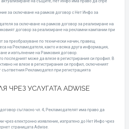
о актуализиране на същите, Нет Инфо има право да спре
ие за сключване на рамков договор с Нет Инфо за
теля за сключване на рамков договор за реализиране на
мковият договор за реализиране на рекламни кампании при
т за преобразуване по технически начин, правещ
еса на Рекламодателя, както и всяка друга информация,
ане и изпълнение на Рамковия договор.
то последният може да влезе в регистрирания си профил. В
ктивно не влезе в регистрирания си профил, сключеният
от съответния Рекламодател при регистрацията
Я ЧРЕЗ УСЛУГАТА ADWISE
договор съгласно чл. 4, Рекламодателят има право да
 чрез електронно изявление, изпратено до Нет Инфо чрез
ернет страницата Adwise.