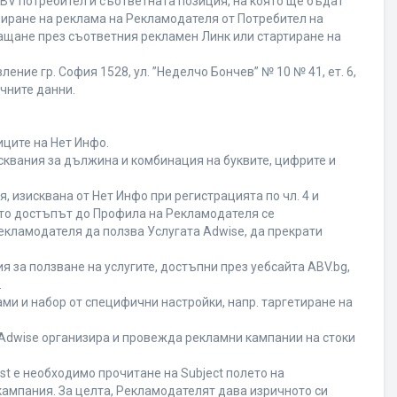
BV потребител и съответната позиция, на която ще бъдат
ивиране на реклама на Рекламодателя от Потребител на
ащане през съответния рекламен Линк или стартиране на
ние гр. София 1528, ул. ”Неделчо Бончев” № 10 № 41, ет. 6,
ичните данни.
иците на Нет Инфо.
исквания за дължина и комбинация на буквите, цифрите и
 изисквана от Нет Инфо при регистрацията по чл. 4 и
ато достъпът до Профила на Рекламодателя се
кламодателя да ползва Услугата Adwise, да прекрати
я за ползване на услугите, достъпни през уебсайта ABV.bg,
.
ми и набор от специфични настройки, напр. таргетиране на
а Adwise организира и провежда рекламни кампании на стоки
st е необходимо прочитане на Subject полето на
кампания. За целта, Рекламодателят дава изричното си