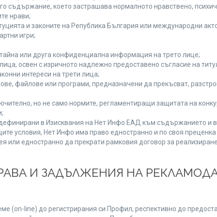
руго съдържание, което застрашава нормалното нравствено, психи
те нрави;
туцията и законите на Република България или международни акто
артни игри;
 тайна или друга конфиденциална информация на трето лице;
и лица, освен с изричното надлежно предоставено съгласие на титу
конни интереси на трети лица;
ове, файлове или програми, предназначени да прекъсват, разстр
;
ючително, но не само нормите, регламентиращи защитата на конкур
;
, дефинирани в Изисквания на Нет Инфо ЕАД към съдържанието и в
ите условия, Нет Инфо има право едностранно и по своя преценк
ея или едностранно да прекрати рамковия договор за реализиране
 ПРАВА И ЗАДЪЛЖЕНИЯ НА РЕКЛАМОД
е (on-line) до регистрирания си Профил, респективно до предоста