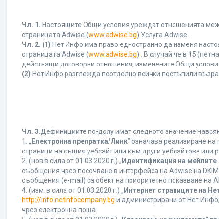
Чл. 1.
Настоящите Общи условия уреждат отношенията между 
страницата Adwise (
www.adwise.bg
) Услуга Adwise.
Чл. 2.
(1)
Нет Инфо има право едностранно да изменя насто
страницата Adwise (
www.adwise.bg
) . В случай че в 15 (п
действащи договорни отношения, изменените Общи условия
(2)
Нет Инфо разглежда поотделно всички постъпили възра
Чл. 3.
Дефинициите по-долу имат следното значение навсякъ
1. „
Електронна препратка/Линк
” означава реализиране на
страници на същия уебсайт или към други уебсайтове или р
2. (нов в сила от 01.03.2020 г.) „
Идентификация на мейлите 
съобщения чрез посочване в интерфейса на Adwise на DKIM
съобщения (e-mail) са обект на приоритетно показване на AB
4. (изм. в сила от 01.03.2020 г.) „
Интернет страниците на Не
http://info.netinfocompany.bg
и администрирани от Нет Инфо,
чрез електронна поща.