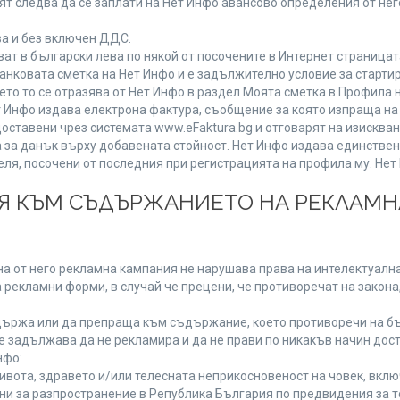
т следва да се заплати на Нет Инфо авансово определения от не
ва и без включен ДДС.
 в български лева по някой от посочените в Интернет страницата
анковата сметка на Нет Инфо и е задължително условие за старти
ето то се отразява от Нет Инфо в раздел Моята сметка в Профила 
 Нет Инфо издава електрона фактура, съобщение за която изпраща 
доставени чрез системата www.eFaktura.bg и отговарят на изисква
а за данък върху добавената стойност. Нет Инфо издава единстве
, посочени от последния при регистрацията на профила му. Нет И
ИЯ КЪМ СЪДЪРЖАНИЕТО НА РЕКЛАМ
а от него рекламна кампания не нарушава права на интелектуална
 рекламни форми, в случай че прецени, че противоречат на закона
ържа или да препраща към съдържание, което противоречи на бъ
 задължава да не рекламира и да не прави по никакъв начин дост
нфо:
живота, здравето и/или телесната неприкосновеност на човек, вк
ени за разпространение в Република България по предвидения за т