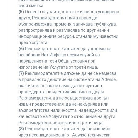
своя сметка.
(5)
Освен в случаите, когато е изрично уговорено
друго, Рекламодателят няма право да
възпроизвежда, променя, заличава, публикува,
разпространява и разгласява по друг начин
информационните ресурси, станали му известни
чрез Услугата.
(6)
Рекламодателят е длъжен да уведомява
незабавно Нет Инфо за всеки случай на
нарушение на тези Общи условия при
използване на Услугата от трети лица.
(7)
Рекламодателят е длъжен да не се намесва
в правилното действие на системата на Adwise,
включително, но не само: да не осуетява
процедурата по идентификация на други
Рекламодатели; да не осъществява достъп
извън предоставения; да не накърнява или
възпрепятства наличността, надеждността или
качеството на Услугата по отношение на други
Рекламодатели, респективно трети лица.
(8)
Рекламодателят е длъжен да не извлича
чрез несанкционирани от Adwise технически