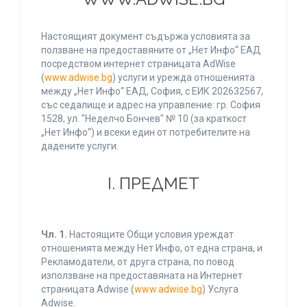
Настоящият документ съдържа условията за
ползване на предоставяните от „Нет Инфо“ ЕАД
посредством интернет страницата AdWise
(
www.adwise.bg
) услуги и урежда отношенията
между „Нет Инфо“ ЕАД, София, с ЕИК 202632567,
със седалище и адрес на управление: гр. София
1528, ул. "Неделчо Бончев" № 10 (за краткост
„Нет Инфо“) и всеки един от потребителите на
дадените услуги.
І. ПРЕДМЕТ
Чл. 1.
Настоящите Общи условия уреждат
отношенията между Нет Инфо, от една страна, и
Рекламодатели, от друга страна, по повод
използване на предоставяната на Интернет
страницата Adwise (
www.adwise.bg
) Услуга
Adwise.