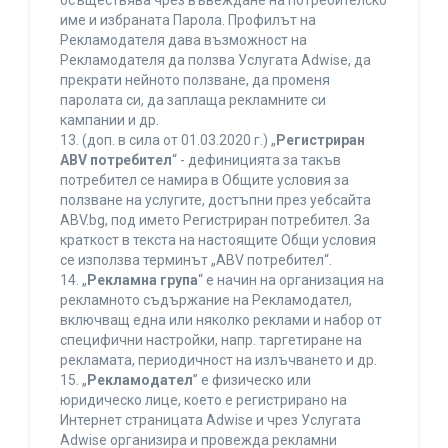
осъществява чрез въвеждане на потребителско
име и избраната Парола. Профилът на
Рекламодателя дава възможност на
Рекламодателя да ползва Услугата Adwise, да
прекрати нейното ползване, да променя
паролата си, да заплаща рекламните си
кампании и др.
13. (доп. в сила от 01.03.2020 г.) „
Регистриран
ABV потребител
“ - дефиницията за такъв
потребител се намира в Общите условия за
ползване на услугите, достъпни през уебсайта
ABV.bg, под името Регистриран потребител. За
краткост в текста на настоящите Общи условия
се използва терминът „ABV потребител“.
14. „
Рекламна група
“ е начин на организация на
рекламното съдържание на Рекламодател,
включващ една или няколко реклами и набор от
специфични настройки, напр. таргетиране на
рекламата, периодичност на излъчването и др.
15. „
Рекламодател
” е физическо или
юридическо лице, което е регистрирано на
Интернет страницата Adwise и чрез Услугата
Adwise организира и провежда рекламни