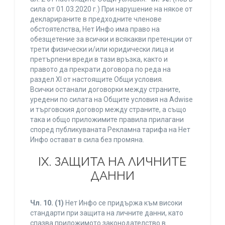
сила от 01.03.2020 г.) При нарушение на някое от
декларираните в предходните членове
обстоятелства, Нет Инфо има право на
обезщетение за всички и всякакви претенции от
трети физически и/или юридически лица и
претърпени вреди в тази връзка, както и
правото да прекрати договора по реда на
раздел XI от настоящите Общи условия.
Всички останали договорки между страните,
уредени по силата на Общите условия на Adwise
и търговския договор между страните, а също
така и общо приложимите правила прилагани
според публикуваната Рекламна тарифа на Нет
Инфо остават в сила без промяна.
IХ. ЗАЩИТА НА ЛИЧНИТЕ
ДАННИ
Чл. 10.
(1)
Нет Инфо се придържа към високи
стандарти при защита на личните данни, като
спазва приложимото законодателство в