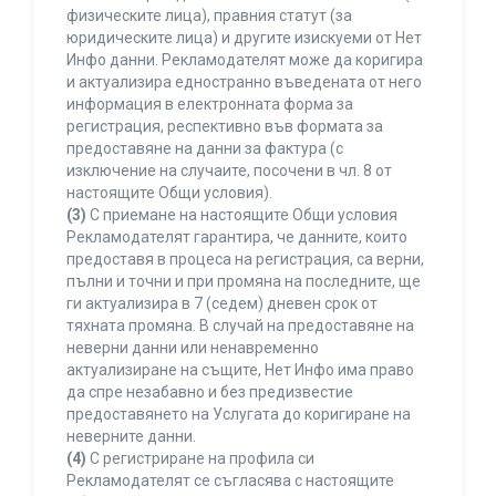
физическите лица), правния статут (за
юридическите лица) и другите изискуеми от Нет
Инфо данни. Рекламодателят може да коригира
и актуализира едностранно въведената от него
информация в електронната форма за
регистрация, респективно във формата за
предоставяне на данни за фактура (с
изключение на случаите, посочени в чл. 8 от
настоящите Общи условия).
(3)
С приемане на настоящите Общи условия
Рекламодателят гарантира, че данните, които
предоставя в процеса на регистрация, са верни,
пълни и точни и при промяна на последните, ще
ги актуализира в 7 (седем) дневен срок от
тяхната промяна. В случай на предоставяне на
неверни данни или ненавременно
актуализиране на същите, Нет Инфо има право
да спре незабавно и без предизвестие
предоставянето на Услугата до коригиране на
неверните данни.
(4)
С регистриране на профила си
Рекламодателят се съгласява с настоящите