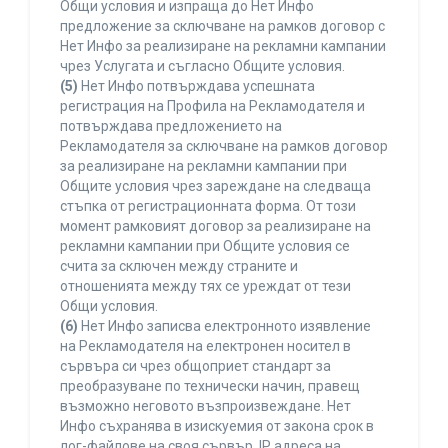
Общи условия и изпраща до Нет Инфо
предложение за сключване на рамков договор с
Нет Инфо за реализиране на рекламни кампании
чрез Услугата и съгласно Общите условия.
(5)
Нет Инфо потвърждава успешната
регистрация на Профила на Рекламодателя и
потвърждава предложението на
Рекламодателя за сключване на рамков договор
за реализиране на рекламни кампании при
Общите условия чрез зареждане на следваща
стъпка от регистрационната форма. От този
момент рамковият договор за реализиране на
рекламни кампании при Общите условия се
счита за сключен между страните и
отношенията между тях се уреждат от тези
Общи условия.
(6)
Нет Инфо записва електронното изявление
на Рекламодателя на електронен носител в
сървъра си чрез общоприет стандарт за
преобразуване по технически начин, правещ
възможно неговото възпроизвеждане. Нет
Инфо съхранява в изискуемия от закона срок в
лог-файлове на своя сървър, IP адреса на