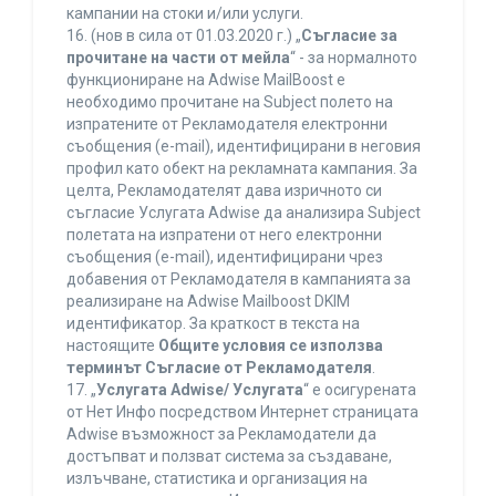
кампании на стоки и/или услуги.
16. (нов в сила от 01.03.2020 г.) „
Съгласие за
прочитане на части от мейла
“ - за нормалното
функциониране на Adwise MailBoost е
необходимо прочитане на Subject полето на
изпратените от Рекламодателя електронни
съобщения (e-mail), идентифицирани в неговия
профил като обект на рекламната кампания. За
целта, Рекламодателят дава изричното си
съгласие Услугата Adwise да анализира Subject
полетата на изпратени от него електронни
съобщения (e-mail), идентифицирани чрез
добавения от Рекламодателя в кампанията за
реализиране на Adwise Mailboost DKIM
идентификатор. За краткост в текста на
настоящите
Общите условия се използва
терминът Съгласие от Рекламодателя
.
17. „
Услугата Adwise/ Услугата
“ е осигурената
от Нет Инфо посредством Интернет страницата
Adwise възможност за Рекламодатели да
достъпват и ползват система за създаване,
излъчване, статистика и организация на