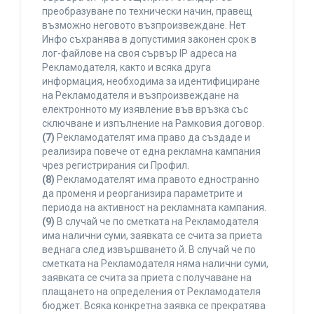
преобразуване по технически начин, правещ
възможно неговото възпроизвеждане. Нет
Инфо съхранява в допустимия законен срок в
лог-файлове на своя сървър IP адреса на
Рекламодателя, както и всяка друга
информация, необходима за идентифициране
на Рекламодателя и възпроизвеждане на
електронното му изявление във връзка със
сключване и изпълнение на Рамковия договор.
(7)
Рекламодателят има право да създаде и
реализира повече от една рекламна кампания
чрез регистрирания си Профил.
(8)
Рекламодателят има правото едностранно
да променя и реорганизира параметрите и
периода на активност на рекламната кампания.
(9)
В случай че по сметката на Рекламодателя
има налични суми, заявката се счита за приета
веднага след извършването й. В случай че по
сметката на Рекламодателя няма налични суми,
заявката се счита за приета с получаване на
плащането на определения от Рекламодателя
бюджет. Всяка конкретна заявка се прекратява