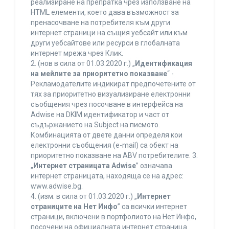
реализиране на препратка чрез използване на
HTML елементи, което дава възможност за
пренасочване на потребителя към други
интернет страници на същия уебсайт или към
други уебсайтове или ресурси в глобалната
интернет мрежа чрез Клик.
2. (нов в сила от 01.03.2020 г.) „
Идентификация
на мейлите за приоритетно показване
“ -
Рекламодателите индикират предпочетените от
тях за приоритетно визуализиране електронни
съобщения чрез посочване в интерфейса на
Adwise на DKIM идентификатор и част от
съдържанието на Subject на писмото.
Комбинацията от двете данни определя кои
електронни съобщения (e-mail) са обект на
приоритетно показване на ABV потребителите. 3.
„
Интернет страницата Adwise
” означава
интернет страницата, находяща се на адрес:
www.adwise.bg.
4. (изм. в сила от 01.03.2020 г.) „
Интернет
страниците на Нет Инфо
” са всички интернет
страници, включени в портфолиото на Нет Инфо,
посочени на официалната интернет страница