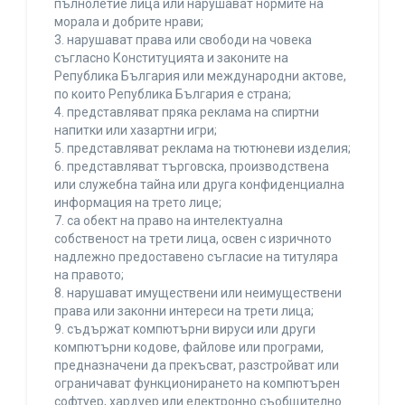
пълнолетие лица или нарушават нормите на
морала и добрите нрави;
3. нарушават права или свободи на човека
съгласно Конституцията и законите на
Република България или международни актове,
по които Република България е страна;
4. представляват пряка реклама на спиртни
напитки или хазартни игри;
5. представляват реклама на тютюневи изделия;
6. представляват търговска, производствена
или служебна тайна или друга конфиденциална
информация на трето лице;
7. са обект на право на интелектуална
собственост на трети лица, освен с изричното
надлежно предоставено съгласие на титуляра
на правото;
8. нарушават имуществени или неимуществени
права или законни интереси на трети лица;
9. съдържат компютърни вируси или други
компютърни кодове, файлове или програми,
предназначени да прекъсват, разстройват или
ограничават функционирането на компютърен
софтуер, хардуер или електронно съобщително