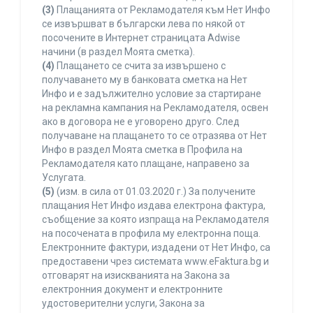
(3)
Плащанията от Рекламодателя към Нет Инфо
се извършват в български лева по някой от
посочените в Интернет страницата Adwise
начини (в раздел Моята сметка).
(4)
Плащането се счита за извършено с
получаването му в банковата сметка на Нет
Инфо и е задължително условие за стартиране
на рекламна кампания на Рекламодателя, освен
ако в договора не е уговорено друго. След
получаване на плащането то се отразява от Нет
Инфо в раздел Моята сметка в Профила на
Рекламодателя като плащане, направено за
Услугата.
(5)
(изм. в сила от 01.03.2020 г.) За получените
плащания Нет Инфо издава електрона фактура,
съобщение за която изпраща на Рекламодателя
на посочената в профила му електронна поща.
Електронните фактури, издадени от Нет Инфо, са
предоставени чрез системата www.eFaktura.bg и
отговарят на изискванията на Закона за
електронния документ и електронните
удостоверителни услуги, Закона за