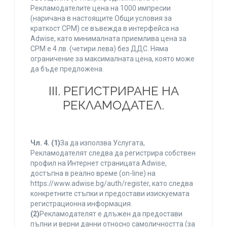
Рекламодателите цена на 1000 импресии
(наричана в настоящите Общи условия за
краткост CPM) се въвежда в интерфейса на
Adwise, като минималната приемлива цена за
CPM е 4 лв. (четири лева) без ДДС. Няма
ограничение за максималната цена, която може
да бъде предложена.
ІІІ. РЕГИСТРИРАНЕ НА
РЕКЛАМОДАТЕЛ.
Чл. 4.
(1)
За да използва Услугата,
Рекламодателят следва да регистрира собствен
профил на Интернет страницата Adwise,
достъпна в реално време (on-line) на
https://www.adwise.bg/auth/register, като следва
конкретните стъпки и предостави изискуемата
регистрационна информация.
(2)
Рекламодателят е длъжен да предостави
пълни и верни данни относно самоличността (за