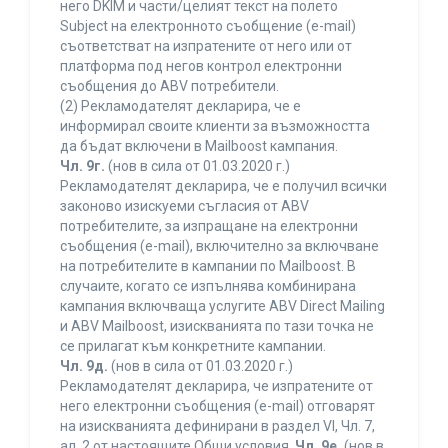
него DKIM и части/целият текст на полето
Subject на електронното съобщение (e-mail)
съответстват на изпратените от него или от
платформа под негов контрол електронни
съобщения до ABV потребители.
(2) Рекламодателят декларира, че е
информирал своите клиенти за възможността
да бъдат включени в Mailboost кампания.
Чл. 9г.
(нов в сила от 01.03.2020 г.)
Рекламодателят декларира, че е получил всички
законово изискуеми съгласия от ABV
потребителите, за изпращане на електронни
съобщения (e-mail), включително за включване
на потребителите в кампании по Mailboost. В
случаите, когато се изпълнява комбинирана
кампания включваща услугите ABV Direct Mailing
и ABV Mailboost, изискванията по тази точка не
се прилагат към конкретните кампании.
Чл. 9д.
(нов в сила от 01.03.2020 г.)
Рекламодателят декларира, че изпратените от
него електронни съобщения (e-mail) отговарят
на изискванията дефинирани в раздел VI, Чл. 7,
ал. 2 от настоящите Общи условия.
Чл. 9е.
(нов в