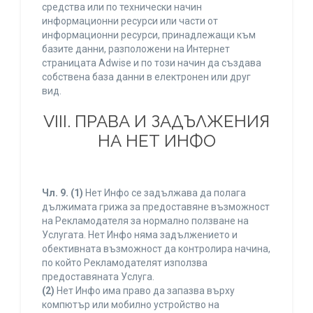
средства или по технически начин
информационни ресурси или части от
информационни ресурси, принадлежащи към
базите данни, разположени на Интернет
страницата Adwise и по този начин да създава
собствена база данни в електронен или друг
вид.
VIII. ПРАВА И ЗАДЪЛЖЕНИЯ
НА НЕТ ИНФО
Чл. 9.
(1)
Нет Инфо се задължава да полага
дължимата грижа за предоставяне възможност
на Рекламодателя за нормално ползване на
Услугата. Нет Инфо няма задължението и
обективната възможност да контролира начина,
по който Рекламодателят използва
предоставяната Услуга.
(2)
Нет Инфо има право да запазва върху
компютър или мобилно устройство на