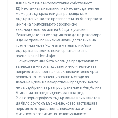
лица или тяхна интелектуална собственост.
(2)
Рекламната кампания на Рекламодателя не
може да съдържа или да препраща към
съдържание, което противоречи на българското
и/или на приложимото европейско
законодателство или на Общите условия.
Рекламодателят се задължава да не рекламира
и да не прави по никакъв начин достояние на
трети лица чрез Услугата материали и/или
съдържание, които неизчерпателно и по
преценка на Нет Инфо:
1. съдържат или биха могли да представляват
заплаха за живота, здравето и/или телесната
неприкосновеност на човек, включително чрез
реклама на неконвенционални методи за
лечение и/или на лекарствени продукти, които
не са одобрени за разпространение в Република
България по предвидения за това ред;
2. са с порнографско съдържание или каквото и
да било друго съдържание, което застрашава
нормалното нравствено, психическо и/или
физическо развитие на ненавършилите