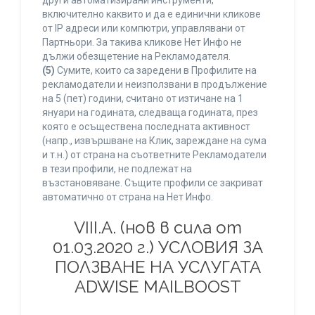
други автоматизирани инструменти,
включително каквито и да е единични кликове
от IP адреси или компютри, управлявани от
Партньори. За такива кликове Нет Инфо не
дължи обезщетение на Рекламодателя.
(5)
Сумите, които са заредени в Профилите на
рекламодатели и неизползвани в продължение
на 5 (пет) години, считано от изтичане на 1
януари на годината, следваща годината, през
която е осъществена последната активност
(напр., извършване на Клик, зареждане на сума
и т.н.) от страна на съответните Рекламодатели
в тези профили, не подлежат на
възстановяване. Същите профили се закриват
автоматично от страна на Нет Инфо.
VIII.A. (нов в сила от
01.03.2020 г.) УСЛОВИЯ ЗА
ПОЛЗВАНЕ НА УСЛУГАТА
ADWISE MAILBOOST