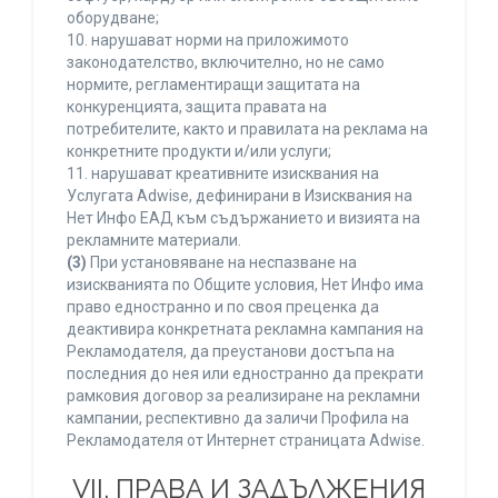
оборудване;
10. нарушават норми на приложимото
законодателство, включително, но не само
нормите, регламентиращи защитата на
конкуренцията, защита правата на
потребителите, както и правилата на реклама на
конкретните продукти и/или услуги;
11. нарушават креативните изисквания на
Услугата Adwise, дефинирани в Изисквания на
Нет Инфо ЕАД към съдържанието и визията на
рекламните материали.
(3)
При установяване на неспазване на
изискванията по Общите условия, Нет Инфо има
право едностранно и по своя преценка да
деактивира конкретната рекламна кампания на
Рекламодателя, да преустанови достъпа на
последния до нея или едностранно да прекрати
рамковия договор за реализиране на рекламни
кампании, респективно да заличи Профила на
Рекламодателя от Интернет страницата Adwise.
VII. ПРАВА И ЗАДЪЛЖЕНИЯ