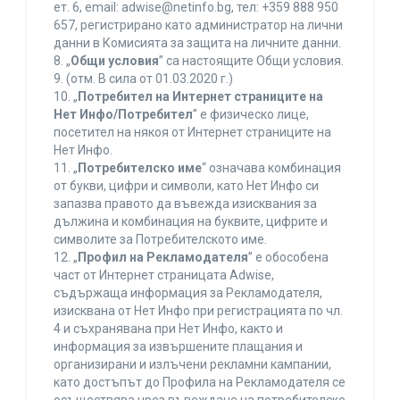
ет. 6, еmail: adwise@netinfo.bg, тел: +359 888 950
657, регистрирано като администратор на лични
данни в Комисията за защита на личните данни.
8. „
Общи условия
” са настоящите Общи условия.
9. (отм. В сила от 01.03.2020 г.)
10. „
Потребител на Интернет страниците на
Нет Инфо/Потребител
” е физическо лице,
посетител на някоя от Интернет страниците на
Нет Инфо.
11. „
Потребителско име
“ означава комбинация
от букви, цифри и символи, като Нет Инфо си
запазва правото да въвежда изисквания за
дължина и комбинация на буквите, цифрите и
символите за Потребителското име.
12. „
Профил на Рекламодателя
” е обособена
част от Интернет страницата Adwise,
съдържаща информация за Рекламодателя,
изисквана от Нет Инфо при регистрацията по чл.
4 и съхранявана при Нет Инфо, както и
информация за извършените плащания и
организирани и излъчени рекламни кампании,
като достъпът до Профила на Рекламодателя се