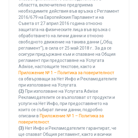
областта, включително предприема
необходимите действия във връзка с Регламент
2016/679 на Европейския Парламент и на
Съвета от 27 април 2016 година относно
защитата на физическите лица във връзка с
обработването на лични данни и относно
свободното движение на такива данни („Общ
регламент“), в сила от 25 май 2018 г.. За да се
осигури придържане към и спазване на Общия
регламент при предоставяне на Услугата
Adwise, настоящите текстове, както и
Приложение № 1 – Политика за поверителност
са обвързващи за Нет Инфо и Рекламодателите
при използване на Услугата.
(2)
При използване на Услугата Adwise
Рекламодателите се възползват от продукти и
услуги на Нет Инфо, при предоставянето на
които се събират лични данни, подробно
описани в
Приложение № 1 – Политика за
поверителност
.
(3)
Нет Инфо и Рекламодателите гарантират, че
ще спазват Общия регламент, както и всички