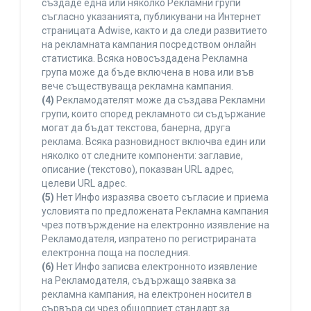
създаде една или няколко Рекламни групи
съгласно указанията, публикувани на Интернет
страницата Adwise, както и да следи развитието
на рекламната кампания посредством онлайн
статистика. Всяка новосъздадена Рекламна
група може да бъде включена в нова или във
вече съществуваща рекламна кампания.
(4)
Рекламодателят може да създава Рекламни
групи, които според рекламното си съдържание
могат да бъдат текстова, банерна, друга
реклама. Всяка разновидност включва един или
няколко от следните компоненти: заглавие,
описание (текстово), показван URL адрес,
целеви URL адрес.
(5)
Нет Инфо изразява своето съгласие и приема
условията по предложената Рекламна кампания
чрез потвърждение на електронно изявление на
Рекламодателя, изпратено по регистрираната
електронна поща на последния.
(6)
Нет Инфо записва електронното изявление
на Рекламодателя, съдържащо заявка за
рекламна кампания, на електронен носител в
сървъра си чрез общоприет стандарт за