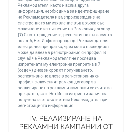
Рекламодателя, както и всяка друга
информация, необходима за идентифициране
на Рекламодателя и възпроизвеждане на
електронното му изявление във връзка със
сключване и изпълнение на Рамковия договор.
(7)
С потвърждението, респективно съгласието
по ал. 5, Нет Инфо изпраща до Рекламодателя
електронна препратка, чрез която последният
може да влезе в регистрирания си профил. В
случай че Рекламодателят не последва
изпратената му електронна препратка в 7
(седем) дневен срок от получаването,
респективно не влезе в регистрирания си
профил, сключеният рамков договор за
реализиране на рекламни кампании се счита за
прекратен, като Нет Инфо изтрива и заличава
получената от съответния Рекламодател при
регистрацията информация.
IV. РЕАЛИЗИРАНЕ НА
РЕКЛАМНИ КАМПАНИИ ОТ