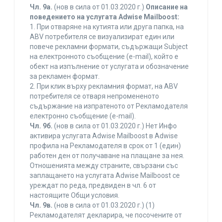
Чл. 9а.
(нов в сила от 01.03.2020 г.)
Описание на
поведението на услугата Adwise Mailboost:
1. При отваряне на кутията или друга папка, на
ABV потребителя се визуализират един или
повече рекламни формати, съдържащи Subject
на електронното съобщение (e-mail), който е
обект на изпълнение от услугата и обозначение
за рекламен формат.
2. При клик върху рекламния формат, на ABV
потребителя се отваря непромененото
съдържание на изпратеното от Рекламодателя
електронно съобщение (e-mail).
Чл. 9б.
(нов в сила от 01.03.2020 г.) Нет Инфо
активира услугата Adwise Mailboost в Adwise
профила на Рекламодателя в срок от 1 (един)
работен ден от получаване на плащане за нея.
Отношенията между страните, свързани със
заплащането на услугата Adwise Mailboost се
уреждат по реда, предвиден в чл. 6 от
настоящите Общи условия.
Чл. 9в.
(нов в сила от 01.03.2020 г.) (1)
Рекламодателят декларира, че посочените от