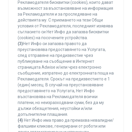
Рекламодателя бисквитки (cookies), които дават
възможност за възстановяване на информация
за Рекламодателя и за проследяване на
действията му. С приемането на тези Общи
условия от Рекламодателя, последният изявява
съгласието си Нет Инфо да запазва бисквитки
(cookies) на посочените устройства.
(3)
Нет Инфо си запазва правото да
преустановява предоставянето на Услугата,
след отправяне на предизвестие чрез
публикуване на съобщение в Интернет
страницата Adwise и/или чрез електронно
съобщение, изпратено до електронната поща на
Рекламодателя. Срокът на предизвестието е 1
(един) месец. В случай на преустановяване
предоставянето на Услугата, Нет Инфо
възстановява на Рекламодателя всички
платени, но неизразходвани суми, без да му
дължи обезщетения, неустойки и/или
допълнителни плащания.
(4)
Нет Инфо има право да премахва невалидни/
фалшиви кликове, генерирани от роботи или