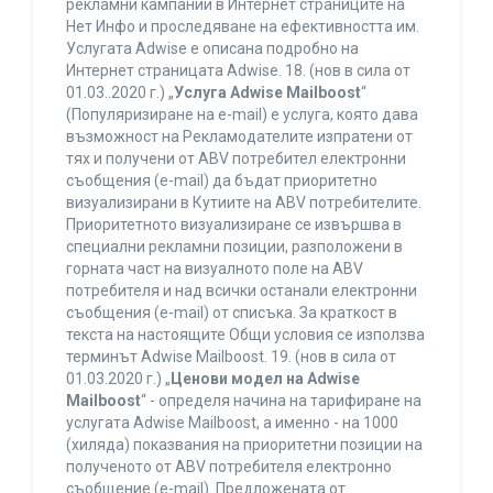
рекламни кампании в Интернет страниците на
Нет Инфо и проследяване на ефективността им.
Услугата Adwise е описана подробно на
Интернет страницата Adwise. 18. (нов в сила от
01.03..2020 г.) „
Услуга Adwise Mailboost
“
(Популяризиране на e-mail) е услуга, която дава
възможност на Рекламодателите изпратени от
тях и получени от ABV потребител електронни
съобщения (e-mail) да бъдат приоритетно
визуализирани в Кутиите на ABV потребителите.
Приоритетното визуализиране се извършва в
специални рекламни позиции, разположени в
горната част на визуалното поле на ABV
потребителя и над всички останали електронни
съобщения (e-mail) от списъка. За краткост в
текста на настоящите Общи условия се използва
терминът Adwise Mailboost. 19. (нов в сила от
01.03.2020 г.) „
Ценови модел на Adwise
Mailboost
“ - определя начина на тарифиране на
услугата Adwise Mailboost, а именно - на 1000
(хиляда) показвания на приоритетни позиции на
полученото от ABV потребителя електронно
съобщение (e-mail). Предложената от