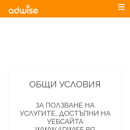
Уважаеми рекламодатели, с настоящото съобщение
бихме искали да Ви уведомим, че „Нет Инфо“ ЕАД (
„Нет
Инфо“
)
прекратява услугата Adwise
считано от
01.01.2026
г
.
За повече информация, натиснете
тук.
ОБЩИ УСЛОВИЯ
ЗА ПОЛЗВАНЕ НА
УСЛУГИТЕ, ДОСТЪПНИ НА
УЕБСАЙТА
WWW.ADWISE.BG