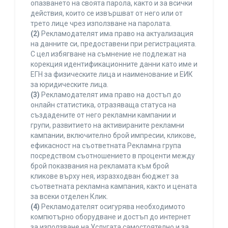
опазването на своята парола, както и за всички
действия, които се извършват от него или от
трето лице чрез използване на паролата.
(2)
Рекламодателят има право на актуализация
на данните си, предоставени при регистрацията.
С цел избягване на съмнение не подлежат на
корекция идентификационните данни като име и
ЕГН за физическите лица и наименование и ЕИК
за юридическите лица.
(3)
Рекламодателят има право на достъп до
онлайн статистика, отразяваща статуса на
създадените от него рекламни кампании и
групи, развитието на активираните рекламни
кампании, включително брой импресии, кликове,
ефикасност на съответната Рекламна група
посредством съотношението в проценти между
брой показвания на рекламата към брой
кликове върху нея, изразходван бюджет за
съответната рекламна кампания, както и цената
за всеки отделен Клик.
(4)
Рекламодателят осигурява необходимото
компютърно оборудване и достъп до интернет
за използване на Услугата самостоятелно и за