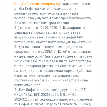
http://info.netinfocompany.bg
и администрирани
от Нет Инфо, на които Рекламодателят
реализира рекламните си кампании при
ползване на услугата Adwise чрез платформата
AdWise или чрез електронна поща.
5. (нов в сила от 01.03.2020 г.) „
Класиране на
рекламите
“ представлява приоритета за
визуализиране на рекламите на даден ABV
потребител и съответната позиция, на която ще
бъдат показани рекламите се определя от
предложението за CPM. 6. „
Клик
” е извършване
на действие „клик“ (натискане) с цел активиране
на реклама на Рекламодателя от Потребител на
Интернет страниците на Нет Инфо и изпълнение
на предвиденото в рекламния формат действие,
напр. автоматизирано препращане през
съответния рекламен Линк или стартиране на
рекламно видео.
7. „
Нет Инфо
” е търговското дружество „НЕТ
ИНФО” ЕАД, ЕИК 202632567, ДДС № BG
202632567, със седалище и адрес на управление
гр. София 1528, ул. ”Неделчо Бончев” № 10 № 41,