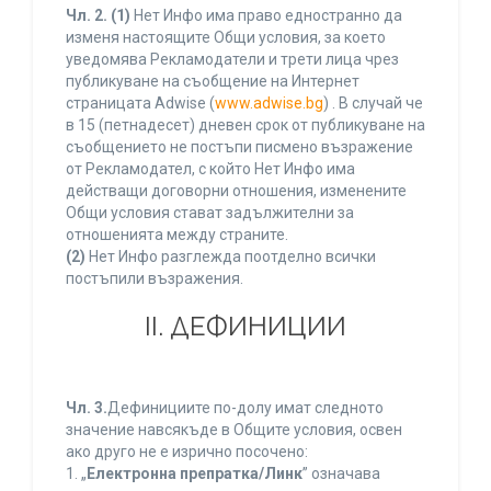
Чл. 2.
(1)
Нет Инфо има право едностранно да
изменя настоящите Общи условия, за което
уведомява Рекламодатели и трети лица чрез
публикуване на съобщение на Интернет
страницата Adwise (
www.adwise.bg
) . В случай че
в 15 (петнадесет) дневен срок от публикуване на
съобщението не постъпи писмено възражение
от Рекламодател, с който Нет Инфо има
действащи договорни отношения, изменените
Общи условия стават задължителни за
отношенията между страните.
(2)
Нет Инфо разглежда поотделно всички
постъпили възражения.
ІІ. ДЕФИНИЦИИ
Чл. 3.
Дефинициите по-долу имат следното
значение навсякъде в Общите условия, освен
ако друго не е изрично посочено:
1. „
Електронна препратка/Линк
” означава