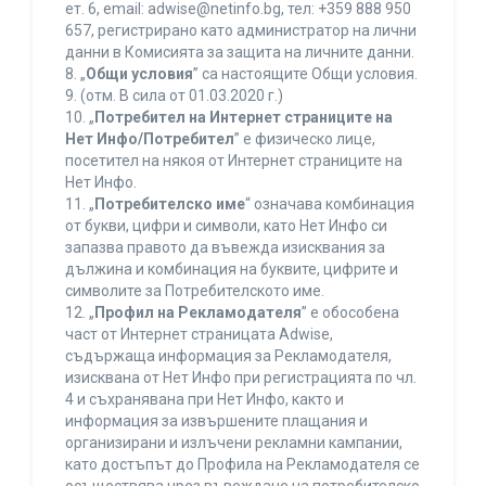
ет. 6, еmail: adwise@netinfo.bg, тел: +359 888 950
657, регистрирано като администратор на лични
данни в Комисията за защита на личните данни.
8. „
Общи условия
” са настоящите Общи условия.
9. (отм. В сила от 01.03.2020 г.)
10. „
Потребител на Интернет страниците на
Нет Инфо/Потребител
” е физическо лице,
посетител на някоя от Интернет страниците на
Нет Инфо.
11. „
Потребителско име
“ означава комбинация
от букви, цифри и символи, като Нет Инфо си
запазва правото да въвежда изисквания за
дължина и комбинация на буквите, цифрите и
символите за Потребителското име.
12. „
Профил на Рекламодателя
” е обособена
част от Интернет страницата Adwise,
съдържаща информация за Рекламодателя,
изисквана от Нет Инфо при регистрацията по чл.
4 и съхранявана при Нет Инфо, както и
информация за извършените плащания и
организирани и излъчени рекламни кампании,
като достъпът до Профила на Рекламодателя се