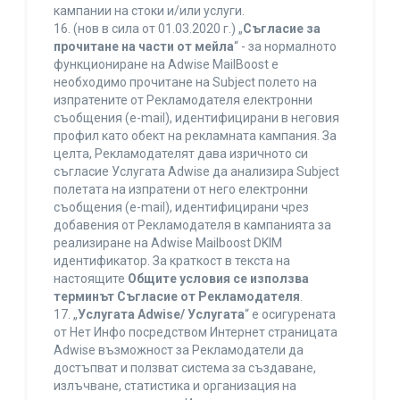
кампании на стоки и/или услуги.
16. (нов в сила от 01.03.2020 г.) „
Съгласие за
прочитане на части от мейла
“ - за нормалното
функциониране на Adwise MailBoost е
необходимо прочитане на Subject полето на
изпратените от Рекламодателя електронни
съобщения (e-mail), идентифицирани в неговия
профил като обект на рекламната кампания. За
целта, Рекламодателят дава изричното си
съгласие Услугата Adwise да анализира Subject
полетата на изпратени от него електронни
съобщения (e-mail), идентифицирани чрез
добавения от Рекламодателя в кампанията за
реализиране на Adwise Mailboost DKIM
идентификатор. За краткост в текста на
настоящите
Общите условия се използва
терминът Съгласие от Рекламодателя
.
17. „
Услугата Adwise/ Услугата
“ е осигурената
от Нет Инфо посредством Интернет страницата
Adwise възможност за Рекламодатели да
достъпват и ползват система за създаване,
излъчване, статистика и организация на