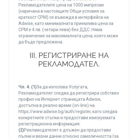
Рекламодателите цена на 1000 импресии
(наричана в настоящите Общи условия за
краткост CPM) се въвежда в интерфейса на
Adwise, като минималната приемлива цена за
CPM е 4 лв. (четири лева) без ДДС. Няма
ограничение за максималната цена, която може
да бъде предложена.
ІІІ. РЕГИСТРИРАНЕ НА
РЕКЛАМОДАТЕЛ.
Чл. 4.
(1)
За да използва Услугата,
Рекламодателят следва да регистрира собствен
профил на Интернет страницата Adwise,
достъпна в реално време (on-line) на
https://www.adwise.bg/auth/register, като следва
конкретните стъпки и предостави изискуемата
регистрационна информация.
(2)
Рекламодателят е длъжен да предостави
пълни и верни данни относно самоличността (за