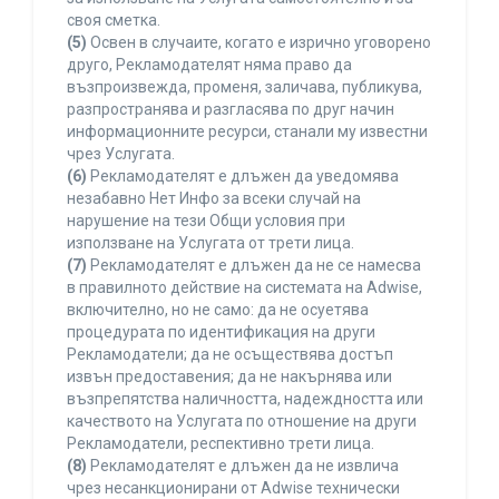
своя сметка.
(5)
Освен в случаите, когато е изрично уговорено
друго, Рекламодателят няма право да
възпроизвежда, променя, заличава, публикува,
разпространява и разгласява по друг начин
информационните ресурси, станали му известни
чрез Услугата.
(6)
Рекламодателят е длъжен да уведомява
незабавно Нет Инфо за всеки случай на
нарушение на тези Общи условия при
използване на Услугата от трети лица.
(7)
Рекламодателят е длъжен да не се намесва
в правилното действие на системата на Adwise,
включително, но не само: да не осуетява
процедурата по идентификация на други
Рекламодатели; да не осъществява достъп
извън предоставения; да не накърнява или
възпрепятства наличността, надеждността или
качеството на Услугата по отношение на други
Рекламодатели, респективно трети лица.
(8)
Рекламодателят е длъжен да не извлича
чрез несанкционирани от Adwise технически