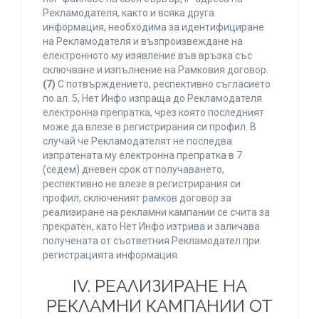
Рекламодателя, както и всяка друга
информация, необходима за идентифициране
на Рекламодателя и възпроизвеждане на
електронното му изявление във връзка със
сключване и изпълнение на Рамковия договор.
(7)
С потвърждението, респективно съгласието
по ал. 5, Нет Инфо изпраща до Рекламодателя
електронна препратка, чрез която последният
може да влезе в регистрирания си профил. В
случай че Рекламодателят не последва
изпратената му електронна препратка в 7
(седем) дневен срок от получаването,
респективно не влезе в регистрирания си
профил, сключеният рамков договор за
реализиране на рекламни кампании се счита за
прекратен, като Нет Инфо изтрива и заличава
получената от съответния Рекламодател при
регистрацията информация.
IV. РЕАЛИЗИРАНЕ НА
РЕКЛАМНИ КАМПАНИИ ОТ