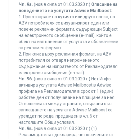
Чл. 9а.
(нов в сила от 01.03.2020 г.)
Описание на
поведението на услугата Adwise Mailboost:
1. При отваряне на кутията или друга папка, на
ABV потребителя се визуализират един или
повече рекламни формати, съдържащи Subject
на електронното съобщение (e-mail), който е
обект на изпълнение от услугата и обозначение
за рекламен формат.
2. При клик върху рекламния формат, на ABV
потребителя се отваря непромененото
съдържание на изпратеното от Рекламодателя
електронно съобщение (e-mail).
Чл. 9б.
(нов в сила от 01.03.2020 г.) Нет Инфо
активира услугата Adwise Mailboost в Adwise
профила на Рекламодателя в срок от 1 (един)
работен ден от получаване на плащане за нея.
Отношенията между страните, свързани със
заплащането на услугата Adwise Mailboost се
уреждат по реда, предвиден в чл. 6 от
настоящите Общи условия.
Чл. 9в.
(нов в сила от 01.03.2020 г.) (1)
Рекламодателят декларира, че посочените от