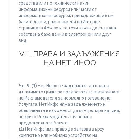
средства или по технически начин
информационни ресурси или части от
информационни ресурси, принадлежащи към
базите данни, разположени на Интернет
страницата Adwise и по този начин да създава
собствена база данни в електронен или друг
вид.
VIII. ПРАВА И ЗАДЪЛЖЕНИЯ
НА НЕТ ИНФО
Чл. 9.
(1)
Нет Инфо се задължава да полага
дължимата грижа за предоставяне възможност
на Рекламодателя за нормално ползване на
Услугата. Нет Инфо няма задължението и
обективната възможност да контролира начина,
по който Рекламодателят използва
предоставяната Услуга.
(2)
Нет Инфо има право да запазва върху
компютър или мобилно устройство на