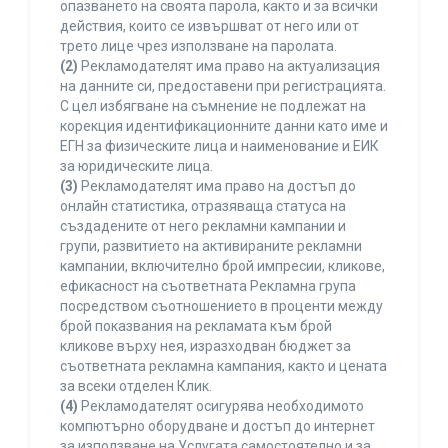
опазването на своята парола, както и за всички
действия, които се извършват от него или от
трето лице чрез използване на паролата.
(2)
Рекламодателят има право на актуализация
на данните си, предоставени при регистрацията.
С цел избягване на съмнение не подлежат на
корекция идентификационните данни като име и
ЕГН за физическите лица и наименование и ЕИК
за юридическите лица.
(3)
Рекламодателят има право на достъп до
онлайн статистика, отразяваща статуса на
създадените от него рекламни кампании и
групи, развитието на активираните рекламни
кампании, включително брой импресии, кликове,
ефикасност на съответната Рекламна група
посредством съотношението в проценти между
брой показвания на рекламата към брой
кликове върху нея, изразходван бюджет за
съответната рекламна кампания, както и цената
за всеки отделен Клик.
(4)
Рекламодателят осигурява необходимото
компютърно оборудване и достъп до интернет
за използване на Услугата самостоятелно и за