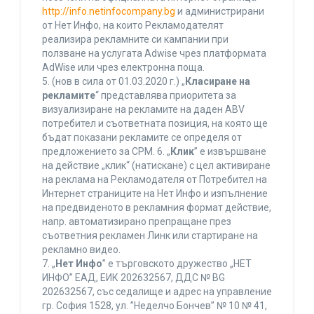
http://info.netinfocompany.bg
и администрирани
от Нет Инфо, на които Рекламодателят
реализира рекламните си кампании при
ползване на услугата Adwise чрез платформата
AdWise или чрез електронна поща.
5. (нов в сила от 01.03.2020 г.) „
Класиране на
рекламите
“ представлява приоритета за
визуализиране на рекламите на даден ABV
потребител и съответната позиция, на която ще
бъдат показани рекламите се определя от
предложението за CPM. 6. „
Клик
” е извършване
на действие „клик“ (натискане) с цел активиране
на реклама на Рекламодателя от Потребител на
Интернет страниците на Нет Инфо и изпълнение
на предвиденото в рекламния формат действие,
напр. автоматизирано препращане през
съответния рекламен Линк или стартиране на
рекламно видео.
7. „
Нет Инфо
” е търговското дружество „НЕТ
ИНФО” ЕАД, ЕИК 202632567, ДДС № BG
202632567, със седалище и адрес на управление
гр. София 1528, ул. ”Неделчо Бончев” № 10 № 41,