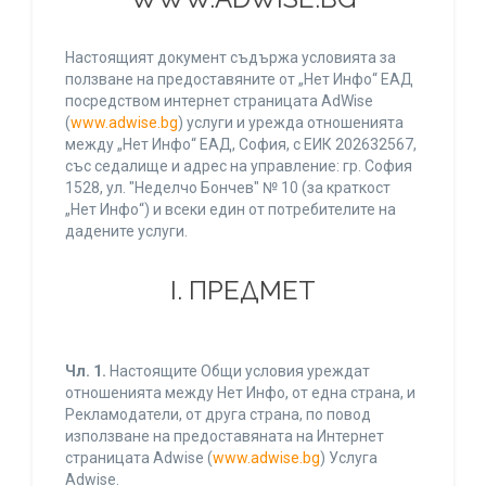
Настоящият документ съдържа условията за
ползване на предоставяните от „Нет Инфо“ ЕАД
посредством интернет страницата AdWise
(
www.adwise.bg
) услуги и урежда отношенията
между „Нет Инфо“ ЕАД, София, с ЕИК 202632567,
със седалище и адрес на управление: гр. София
1528, ул. "Неделчо Бончев" № 10 (за краткост
„Нет Инфо“) и всеки един от потребителите на
дадените услуги.
І. ПРЕДМЕТ
Чл. 1.
Настоящите Общи условия уреждат
отношенията между Нет Инфо, от една страна, и
Рекламодатели, от друга страна, по повод
използване на предоставяната на Интернет
страницата Adwise (
www.adwise.bg
) Услуга
Adwise.