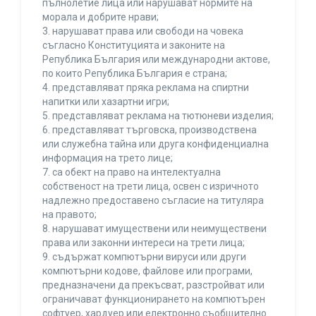
пълнолетие лица или нарушават нормите на
морала и добрите нрави;
3. нарушават права или свободи на човека
съгласно Конституцията и законите на
Република България или международни актове,
по които Република България е страна;
4. представляват пряка реклама на спиртни
напитки или хазартни игри;
5. представляват реклама на тютюневи изделия;
6. представляват търговска, производствена
или служебна тайна или друга конфиденциална
информация на трето лице;
7. са обект на право на интелектуална
собственост на трети лица, освен с изричното
надлежно предоставено съгласие на титуляра
на правото;
8. нарушават имуществени или неимуществени
права или законни интереси на трети лица;
9. съдържат компютърни вируси или други
компютърни кодове, файлове или програми,
предназначени да прекъсват, разстройват или
ограничават функционирането на компютърен
софтуер, хардуер или електронно съобщително