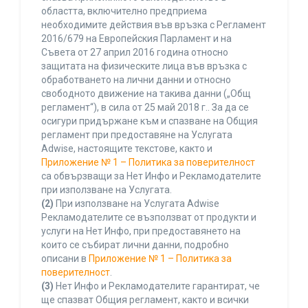
областта, включително предприема
необходимите действия във връзка с Регламент
2016/679 на Европейския Парламент и на
Съвета от 27 април 2016 година относно
защитата на физическите лица във връзка с
обработването на лични данни и относно
свободното движение на такива данни („Общ
регламент“), в сила от 25 май 2018 г.. За да се
осигури придържане към и спазване на Общия
регламент при предоставяне на Услугата
Adwise, настоящите текстове, както и
Приложение № 1 – Политика за поверителност
са обвързващи за Нет Инфо и Рекламодателите
при използване на Услугата.
(2)
При използване на Услугата Adwise
Рекламодателите се възползват от продукти и
услуги на Нет Инфо, при предоставянето на
които се събират лични данни, подробно
описани в
Приложение № 1 – Политика за
поверителност
.
(3)
Нет Инфо и Рекламодателите гарантират, че
ще спазват Общия регламент, както и всички