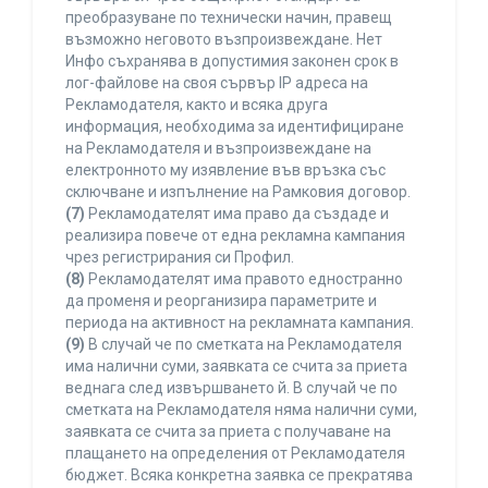
преобразуване по технически начин, правещ
възможно неговото възпроизвеждане. Нет
Инфо съхранява в допустимия законен срок в
лог-файлове на своя сървър IP адреса на
Рекламодателя, както и всяка друга
информация, необходима за идентифициране
на Рекламодателя и възпроизвеждане на
електронното му изявление във връзка със
сключване и изпълнение на Рамковия договор.
(7)
Рекламодателят има право да създаде и
реализира повече от една рекламна кампания
чрез регистрирания си Профил.
(8)
Рекламодателят има правото едностранно
да променя и реорганизира параметрите и
периода на активност на рекламната кампания.
(9)
В случай че по сметката на Рекламодателя
има налични суми, заявката се счита за приета
веднага след извършването й. В случай че по
сметката на Рекламодателя няма налични суми,
заявката се счита за приета с получаване на
плащането на определения от Рекламодателя
бюджет. Всяка конкретна заявка се прекратява