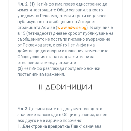
Чл. 2.
(1)
Нет Инфо има право едностранно да
изменя настоящите Общи условия, за което
уведомява Рекламодатели и трети лица чрез
публикуване на съобщение на Интернет
страницата Adwise (
www.adwise.bg
) . В случай че
в 15 (петнадесет) дневен срок от публикуване на
съобщението не постъпи писмено възражение
от Рекламодател, с който Нет Инфо има
действащи договорни отношения, изменените
Общи условия стават задължителни за
отношенията между страните.
(2)
Нет Инфо разглежда поотделно всички
постъпили възражения.
ІІ. ДЕФИНИЦИИ
Чл. 3.
Дефинициите по-долу имат следното
значение навсякъде в Общите условия, освен
ако друго не е изрично посочено:
1. „
Електронна препратка/Линк
” означава