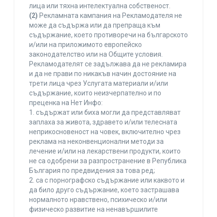
лица или тяхна интелектуална собственост.
(2)
Рекламната кампания на Рекламодателя не
може да съдържа или да препраща към
съдържание, което противоречи на българското
и/или на приложимото европейско
законодателство или на Общите условия.
Рекламодателят се задължава да не рекламира
и да не прави по никакъв начин достояние на
трети лица чрез Услугата материали и/или
съдържание, които неизчерпателно и по
преценка на Нет Инфо:
1. съдържат или биха могли да представляват
заплаха за живота, здравето и/или телесната
неприкосновеност на човек, включително чрез
реклама на неконвенционални методи за
лечение и/или на лекарствени продукти, които
не са одобрени за разпространение в Република
България по предвидения за това ред;
2. са с порнографско съдържание или каквото и
да било друго съдържание, което застрашава
нормалното нравствено, психическо и/или
физическо развитие на ненавършилите