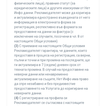
физическите лица), правния статут (за
юридическите лица) и другите изискуеми от Нет
Инфо данни. Рекламодателят може да коригира
и актуализира едностранно въведената от него
информация в електронната форма за
регистрация, респективно във формата за
предоставяне на данни за фактура (с
изключение на случаите, посочени в чл. 8 от
настоящите Общи условия).
(3)
С приемане на настоящите Общи условия
Рекламодателят гарантира, че данните, които
предоставя в процеса на регистрация, са верни,
пълни и точни и при промяна на последните, ще
ги актуализира в 7 (седем) дневен срок от
тяхната промяна. В случай на предоставяне на
неверни данни или ненавременно
актуализиране на същите, Нет Инфо има право
да спре незабавно и без предизвестие
предоставянето на Услугата до коригиране на
неверните данни.
(4)
С регистриране на профила си
Рекламодателят се съгласява с настоящите