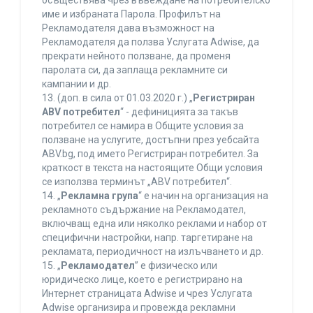
осъществява чрез въвеждане на потребителско
име и избраната Парола. Профилът на
Рекламодателя дава възможност на
Рекламодателя да ползва Услугата Adwise, да
прекрати нейното ползване, да променя
паролата си, да заплаща рекламните си
кампании и др.
13. (доп. в сила от 01.03.2020 г.) „
Регистриран
ABV потребител
“ - дефиницията за такъв
потребител се намира в Общите условия за
ползване на услугите, достъпни през уебсайта
ABV.bg, под името Регистриран потребител. За
краткост в текста на настоящите Общи условия
се използва терминът „ABV потребител“.
14. „
Рекламна група
“ е начин на организация на
рекламното съдържание на Рекламодател,
включващ една или няколко реклами и набор от
специфични настройки, напр. таргетиране на
рекламата, периодичност на излъчването и др.
15. „
Рекламодател
” е физическо или
юридическо лице, което е регистрирано на
Интернет страницата Adwise и чрез Услугата
Adwise организира и провежда рекламни