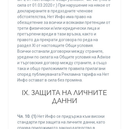
сила от 01.03.2020 г.) При нарушение на някое от
декларираните в предходните членове
обстоятелства, Нет Инфо има право на
обезщетение за всички и всякакви претенции от
трети физически и/или юридически лица и
претърпени вреди в тази връзка, както и
правото да прекрати договора по реда на
раздел XI от настоящите Общи условия.
Всички останали договорки между страните,
уредени по силата на Общите условия на Adwise
и търговския договор между страните, а също
така и общо приложимите правила прилагани
според публикуваната Рекламна тарифа на Нет
Инфо остават в сила без промяна.
IХ. ЗАЩИТА НА ЛИЧНИТЕ
ДАННИ
Чл. 10.
(1)
Нет Инфо се придържа към високи
стандарти при защита на личните данни, като
спазва приложимото законодателство в