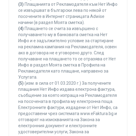
(3)
Плащанията от Рекламодателя към Нет Инфо
се извършват в български лева по някой от
посочените в Интернет страницата Adwise
начини (в раздел Моята сметка).
(4)
Плащането се счита за извършено с
получаването му в банковата сметка на Нет
Инфо и е задължително условие за стартиране
на рекламна кампания на Рекламодателя, освен
ако в договора не е уговорено друго. След
получаване на плащането то се отразява от Нет
Инфо в раздел Моята сметка в Профила на
Рекламодателя като плащане, направено за
Услугата.
(5)
(изм. в сила от 01.03.2020 г.) За получените
плащания Нет Инфо издава електрона фактура,
съобщение за която изпраща на Рекламодателя
на посочената в профила му електронна поща.
Електронните фактури, издадени от Нет Инфо, са
предоставени чрез системата www.eFaktura.bg и
отговарят на изискванията на Закона за
електронния документ и електронните
удостоверителни услуги, Закона за