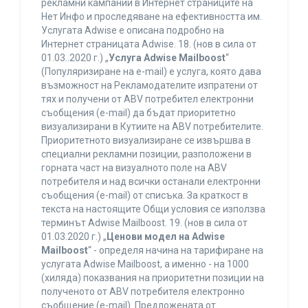
рекламни кампании в Интернет страниците на
Нет Инфо и проследяване на ефективността им.
Услугата Adwise е описана подробно на
Интернет страницата Adwise. 18. (нов в сила от
01.03..2020 г.) „
Услуга Adwise Mailboost
“
(Популяризиране на e-mail) е услуга, която дава
възможност на Рекламодателите изпратени от
тях и получени от ABV потребител електронни
съобщения (e-mail) да бъдат приоритетно
визуализирани в Кутиите на ABV потребителите.
Приоритетното визуализиране се извършва в
специални рекламни позиции, разположени в
горната част на визуалното поле на ABV
потребителя и над всички останали електронни
съобщения (e-mail) от списъка. За краткост в
текста на настоящите Общи условия се използва
терминът Adwise Mailboost. 19. (нов в сила от
01.03.2020 г.) „
Ценови модел на Adwise
Mailboost
“ - определя начина на тарифиране на
услугата Adwise Mailboost, а именно - на 1000
(хиляда) показвания на приоритетни позиции на
полученото от ABV потребителя електронно
съобщение (e-mail). Предложената от