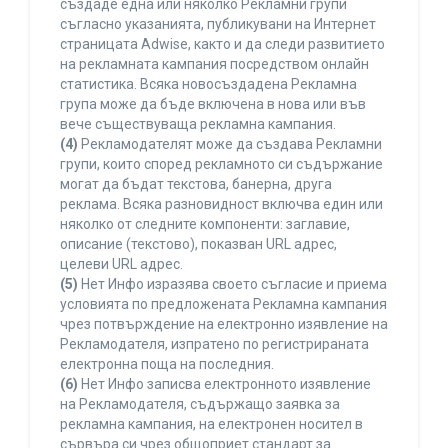
създаде една или няколко Рекламни групи
съгласно указанията, публикувани на Интернет
страницата Adwise, както и да следи развитието
на рекламната кампания посредством онлайн
статистика. Всяка новосъздадена Рекламна
група може да бъде включена в нова или във
вече съществуваща рекламна кампания.
(4)
Рекламодателят може да създава Рекламни
групи, които според рекламното си съдържание
могат да бъдат текстова, банерна, друга
реклама. Всяка разновидност включва един или
няколко от следните компоненти: заглавие,
описание (текстово), показван URL адрес,
целеви URL адрес.
(5)
Нет Инфо изразява своето съгласие и приема
условията по предложената Рекламна кампания
чрез потвърждение на електронно изявление на
Рекламодателя, изпратено по регистрираната
електронна поща на последния.
(6)
Нет Инфо записва електронното изявление
на Рекламодателя, съдържащо заявка за
рекламна кампания, на електронен носител в
сървъра си чрез общоприет стандарт за