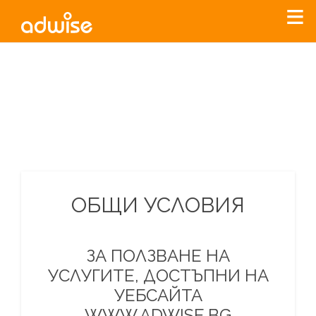
Уважаеми рекламодатели, с настоящото съобщение
бихме искали да Ви уведомим, че „Нет Инфо“ ЕАД (
„Нет
Инфо“
)
прекратява услугата Adwise
считано от
01.01.2026
г
.
За повече информация, натиснете
тук.
ОБЩИ УСЛОВИЯ
ЗА ПОЛЗВАНЕ НА
УСЛУГИТЕ, ДОСТЪПНИ НА
УЕБСАЙТА
WWW.ADWISE.BG