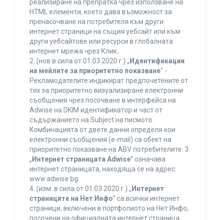
реализиране на препратка чрез използване на
HTML елементи, което дава възможност за
пренасочване на потребителя към други
интернет страници на същия уебсайт или към
други уебсайтове или ресурси в глобалната
интернет мрежа чрез Клик.
2. (нов в сила от 01.03.2020 г.) „
Идентификация
на мейлите за приоритетно показване
“ -
Рекламодателите индикират предпочетените от
тях за приоритетно визуализиране електронни
съобщения чрез посочване в интерфейса на
Adwise на DKIM идентификатор и част от
съдържанието на Subject на писмото.
Комбинацията от двете данни определя кои
електронни съобщения (e-mail) са обект на
приоритетно показване на ABV потребителите. 3.
„
Интернет страницата Adwise
” означава
интернет страницата, находяща се на адрес:
www.adwise.bg.
4. (изм. в сила от 01.03.2020 г.) „
Интернет
страниците на Нет Инфо
” са всички интернет
страници, включени в портфолиото на Нет Инфо,
посочени на официалната интернет страница