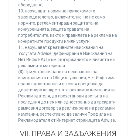
оборудване;
10. нарушават норми на приложимото
законодателство, включително, но не само
нормите, регламентиращи защитата на
конкуренцията, защита правата на
потребителите, както и правилата на реклама на
конкретните продукти и/или услуги;
11. нарушават креативните изисквания на
Услугата Adwise, дефинирани в Изисквания на
Нет Инфо ЕАД към съдържанието и визията на
рекламните материали.
(3)
При установяване на неспазване на
изискванията по Общите условия, Нет Инфо има
право едностранно и по своя преценка да
деактивира конкретната рекламна кампания на
Рекламодателя, да преустанови достъпа на
последния до нея или едностранно да прекрати
рамковия договор за реализиране на рекламни
кампании, респективно да заличи Профила на
Рекламодателя от Интернет страницата Adwise.
VII. ПРАВА И ЗАДЪЛЖЕНИЯ