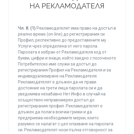
НА РЕКЛАМОДАТЕЛЯ
Чл. 8.
(1)
Рекламодателят има право на достъп в
реално време (on-line) до регистрирания си
Профил, респективно до предоставените му
Услуги чрез определена от него парола.
Паролата е избран от Рекламодателя код от
букви, цифри и знаци, който заедно с посоченото
Потребителско име служи за достъп до
регистрирания Профил на Рекламодателя и за
индивидуализиране на Рекламодателя.
Рекламодателят е длъжен да не прави
достояние на трети лица паролата си и да
уведомява незабавно Нет Инфо в случай на
осъществен неправомерен достъп до
регистрирания профил. Рекламодателят е
длъжен да полага всички грижи и да
предприема необходимите мерки, които
разумно се налагат с цел опазване на паролата
си. Рекламодателят носи пълна отговорност за