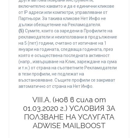
други автоматизирани инструменти,
включително каквито и да е единични кликове
от IP адреси или компютри, управлявани от
Партньори. За такива кликове Нет Инфо не
дължи обезщетение на Рекламодателя.
(5)
Сумите, които са заредени в Профилите на
рекламодатели и неизползвани в продължение
на 5 (пет) години, считано от изтичане на 1
януари на годината, следваща годината, през
която е осъществена последната активност
(напр., извършване на Клик, зареждане на сума
и т.н.) от страна на съответните Рекламодатели
в тези профили, не подлежат на
възстановяване. Същите профили се закриват
автоматично от страна на Нет Инфо.
VIII.A. (нов в сила от
01.03.2020 г.) УСЛОВИЯ ЗА
ПОЛЗВАНЕ НА УСЛУГАТА
ADWISE MAILBOOST