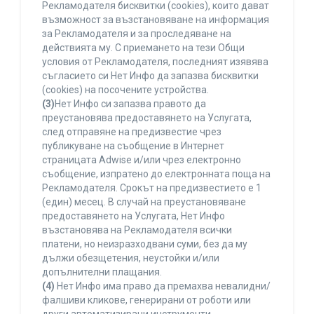
Рекламодателя бисквитки (cookies), които дават
възможност за възстановяване на информация
за Рекламодателя и за проследяване на
действията му. С приемането на тези Общи
условия от Рекламодателя, последният изявява
съгласието си Нет Инфо да запазва бисквитки
(cookies) на посочените устройства.
(3)
Нет Инфо си запазва правото да
преустановява предоставянето на Услугата,
след отправяне на предизвестие чрез
публикуване на съобщение в Интернет
страницата Adwise и/или чрез електронно
съобщение, изпратено до електронната поща на
Рекламодателя. Срокът на предизвестието е 1
(един) месец. В случай на преустановяване
предоставянето на Услугата, Нет Инфо
възстановява на Рекламодателя всички
платени, но неизразходвани суми, без да му
дължи обезщетения, неустойки и/или
допълнителни плащания.
(4)
Нет Инфо има право да премахва невалидни/
фалшиви кликове, генерирани от роботи или