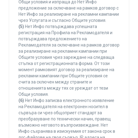
Общи условия и изпраща до Нет Инфо
предложение за сключване на рамков договор с
Нет Инфо за реализиране на рекламни кампании
чрез Услугата и съгласно Общите условия.
(5)
Нет Инфо потвърждава успешната
регистрация на Профила на Рекламодателя и
потвърждава предложението на
Рекламодателя за сключване на рамков договор
за реализиране на рекламни кампании при
Общите условия чрез зареждане на следваща
стъпка от регистрационната форма. От този
момент рамковият договор за реализиране на
рекламни кампании при Общите условия се
счита за сключен между страните и
отношенията между тях се уреждат от тези
Общи условия.
(6)
Нет Инфо записва електронното изявление
на Рекламодателя на електронен носител в
сървъра си чрез общоприет стандарт за
преобразуване по технически начин, правещ
възможно неговото възпроизвеждане. Нет
Инфо съхранява в изискуемия от закона срок в
лог-файлове на своя сървър, IP адреса на