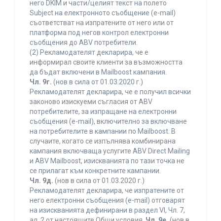
него DKIM и части/целият текст на полето
Subject на електронното съобщение (e-mail)
съответстват на изпратените от него или от
платформа под негов контрол електронни
съобщения до ABV потребители.
(2) Рекламодателят декларира, че е
информирал своите клиенти за възможността
да бъдат включени в Mailboost кампания.
Чл. 9г.
(нов в сила от 01.03.2020 г.)
Рекламодателят декларира, че е получил всички
законово изискуеми съгласия от ABV
потребителите, за изпращане на електронни
съобщения (e-mail), включително за включване
на потребителите в кампании по Mailboost. В
случаите, когато се изпълнява комбинирана
кампания включваща услугите ABV Direct Mailing
и ABV Mailboost, изискванията по тази точка не
се прилагат към конкретните кампании.
Чл. 9д.
(нов в сила от 01.03.2020 г.)
Рекламодателят декларира, че изпратените от
него електронни съобщения (e-mail) отговарят
на изискванията дефинирани в раздел VI, Чл. 7,
ал. 2 от настоящите Общи условия.
Чл. 9е.
(нов в