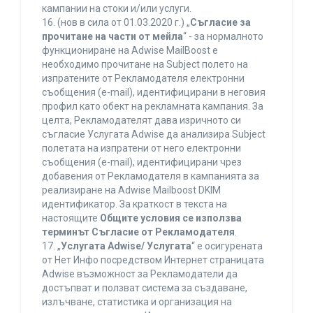
кампании на стоки и/или услуги.
16. (нов в сила от 01.03.2020 г.) „
Съгласие за
прочитане на части от мейла
“ - за нормалното
функциониране на Adwise MailBoost е
необходимо прочитане на Subject полето на
изпратените от Рекламодателя електронни
съобщения (e-mail), идентифицирани в неговия
профил като обект на рекламната кампания. За
целта, Рекламодателят дава изричното си
съгласие Услугата Adwise да анализира Subject
полетата на изпратени от него електронни
съобщения (e-mail), идентифицирани чрез
добавения от Рекламодателя в кампанията за
реализиране на Adwise Mailboost DKIM
идентификатор. За краткост в текста на
настоящите
Общите условия се използва
терминът Съгласие от Рекламодателя
.
17. „
Услугата Adwise/ Услугата
“ е осигурената
от Нет Инфо посредством Интернет страницата
Adwise възможност за Рекламодатели да
достъпват и ползват система за създаване,
излъчване, статистика и организация на