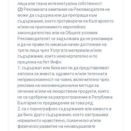
лица или тяхна интелектуална собственост.
(2)
Рекламната кампания на Рекламодателя не
може да съдържа или да препраща към
съдържание, което противоречи на българското
и/или на приложимото европейско
законодателство или на Общите условия.
Рекламодателят се задължава да не рекламира
и да не прави по никакъв начин достояние на
трети лица чрез Услугата материали и/или
съдържание, които неизчерпателно и по
преценка на Нет Инфо:
1. съдържат или биха могли да представляват
заплаха за живота, здравето и/или телесната
неприкосновеност на човек, включително чрез
реклама на неконвенционални методи за
лечение и/или на лекарствени продукти, които
не са одобрени за разпространение в Република
България по предвидения за това ред;
2. са с порнографско съдържание или каквото и
да било друго съдържание, което застрашава
нормалното нравствено, психическо и/или
физическо развитие на ненавършилите