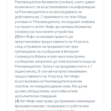
Рекламодателя бисквитки (cookies), които дават
възможност за възстановяване на информация
за Рекламодателя и за проследяване на
действията му. С приемането на тези Общи
условия от Рекламодателя, последният изявява
съгласието си Нет Инфо да запазва бисквитки
(cookies) на посочените устройства.
(3)
Нет Инфо си запазва правото да
преустановява предоставянето на Услугата,
след отправяне на предизвестие чрез
публикуване на съобщение в Интернет
страницата Adwise и/или чрез електронно
съобщение, изпратено до електронната поща на
Рекламодателя. Срокът на предизвестието е 1
(един) месец. В случай на преустановяване
предоставянето на Услугата, Нет Инфо
възстановява на Рекламодателя всички
платени, но неизразходвани суми, без да му
дължи обезщетения, неустойки и/или
допълнителни плащания.
(4)
Нет Инфо има право да премахва невалидни/
фалшиви кликове, генерирани от роботи или