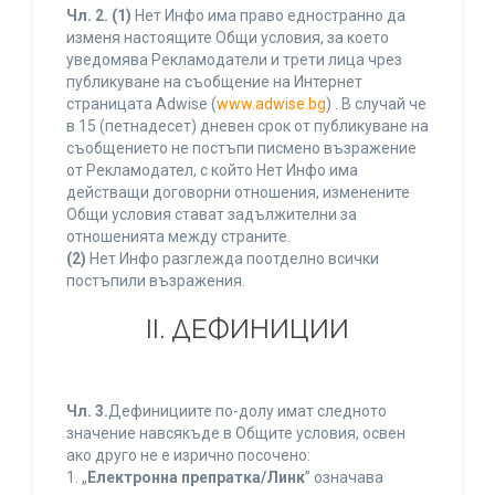
Чл. 2.
(1)
Нет Инфо има право едностранно да
изменя настоящите Общи условия, за което
уведомява Рекламодатели и трети лица чрез
публикуване на съобщение на Интернет
страницата Adwise (
www.adwise.bg
) . В случай че
в 15 (петнадесет) дневен срок от публикуване на
съобщението не постъпи писмено възражение
от Рекламодател, с който Нет Инфо има
действащи договорни отношения, изменените
Общи условия стават задължителни за
отношенията между страните.
(2)
Нет Инфо разглежда поотделно всички
постъпили възражения.
ІІ. ДЕФИНИЦИИ
Чл. 3.
Дефинициите по-долу имат следното
значение навсякъде в Общите условия, освен
ако друго не е изрично посочено:
1. „
Електронна препратка/Линк
” означава