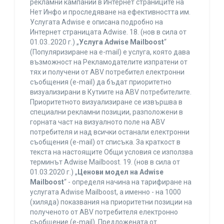
рекламни кампании в Интернет страниците на
Нет Инфо и проследяване на ефективността им.
Услугата Adwise е описана подробно на
Интернет страницата Adwise. 18. (нов в сила от
01.03..2020 г.) „
Услуга Adwise Mailboost
“
(Популяризиране на e-mail) е услуга, която дава
възможност на Рекламодателите изпратени от
тях и получени от ABV потребител електронни
съобщения (e-mail) да бъдат приоритетно
визуализирани в Кутиите на ABV потребителите.
Приоритетното визуализиране се извършва в
специални рекламни позиции, разположени в
горната част на визуалното поле на ABV
потребителя и над всички останали електронни
съобщения (e-mail) от списъка. За краткост в
текста на настоящите Общи условия се използва
терминът Adwise Mailboost. 19. (нов в сила от
01.03.2020 г.) „
Ценови модел на Adwise
Mailboost
“ - определя начина на тарифиране на
услугата Adwise Mailboost, а именно - на 1000
(хиляда) показвания на приоритетни позиции на
полученото от ABV потребителя електронно
съобщение (e-mail). Предложената от