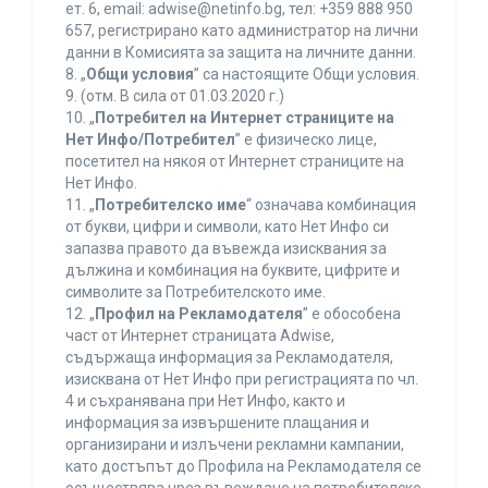
ет. 6, еmail: adwise@netinfo.bg, тел: +359 888 950
657, регистрирано като администратор на лични
данни в Комисията за защита на личните данни.
8. „
Общи условия
” са настоящите Общи условия.
9. (отм. В сила от 01.03.2020 г.)
10. „
Потребител на Интернет страниците на
Нет Инфо/Потребител
” е физическо лице,
посетител на някоя от Интернет страниците на
Нет Инфо.
11. „
Потребителско име
“ означава комбинация
от букви, цифри и символи, като Нет Инфо си
запазва правото да въвежда изисквания за
дължина и комбинация на буквите, цифрите и
символите за Потребителското име.
12. „
Профил на Рекламодателя
” е обособена
част от Интернет страницата Adwise,
съдържаща информация за Рекламодателя,
изисквана от Нет Инфо при регистрацията по чл.
4 и съхранявана при Нет Инфо, както и
информация за извършените плащания и
организирани и излъчени рекламни кампании,
като достъпът до Профила на Рекламодателя се