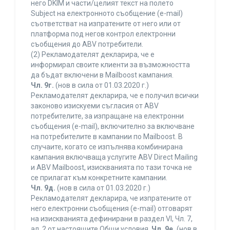
него DKIM и части/целият текст на полето
Subject на електронното съобщение (e-mail)
съответстват на изпратените от него или от
платформа под негов контрол електронни
съобщения до ABV потребители.
(2) Рекламодателят декларира, че е
информирал своите клиенти за възможността
да бъдат включени в Mailboost кампания.
Чл. 9г.
(нов в сила от 01.03.2020 г.)
Рекламодателят декларира, че е получил всички
законово изискуеми съгласия от ABV
потребителите, за изпращане на електронни
съобщения (e-mail), включително за включване
на потребителите в кампании по Mailboost. В
случаите, когато се изпълнява комбинирана
кампания включваща услугите ABV Direct Mailing
и ABV Mailboost, изискванията по тази точка не
се прилагат към конкретните кампании.
Чл. 9д.
(нов в сила от 01.03.2020 г.)
Рекламодателят декларира, че изпратените от
него електронни съобщения (e-mail) отговарят
на изискванията дефинирани в раздел VI, Чл. 7,
ал. 2 от настоящите Общи условия.
Чл. 9е.
(нов в