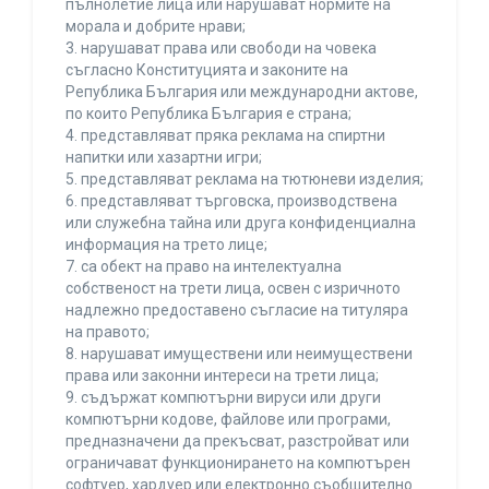
пълнолетие лица или нарушават нормите на
морала и добрите нрави;
3. нарушават права или свободи на човека
съгласно Конституцията и законите на
Република България или международни актове,
по които Република България е страна;
4. представляват пряка реклама на спиртни
напитки или хазартни игри;
5. представляват реклама на тютюневи изделия;
6. представляват търговска, производствена
или служебна тайна или друга конфиденциална
информация на трето лице;
7. са обект на право на интелектуална
собственост на трети лица, освен с изричното
надлежно предоставено съгласие на титуляра
на правото;
8. нарушават имуществени или неимуществени
права или законни интереси на трети лица;
9. съдържат компютърни вируси или други
компютърни кодове, файлове или програми,
предназначени да прекъсват, разстройват или
ограничават функционирането на компютърен
софтуер, хардуер или електронно съобщително