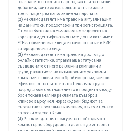
опазването на своята парола, както и за всички
действия, които се извършват от него или от
трето лице чрез използване на паролата.
(2)
Рекламодателят има право на актуализация
на данните си, предоставени при регистрацията.
С цел избягване на съмнение не подлежат на
корекция идентификационните данни като име и
ЕГН за физическите лица и наименование и ЕИК
за юридическите лица.
(3)
Рекламодателят има право на достъп до
онлайн статистика, отразяваща статуса на
създадените от него рекламни кампании и
групи, развитието на активираните рекламни
кампании, включително брой импресии, кликове,
ефикасност на съответната Рекламна група
посредством съотношението в проценти между
брой показвания на рекламата към брой
кликове върху нея, изразходван бюджет за
съответната рекламна кампания, както и цената
за всеки отделен Клик.
(4)
Рекламодателят осигурява необходимото
компютърно оборудване и достъп до интернет
за използване на Услугата самостоятелно и за