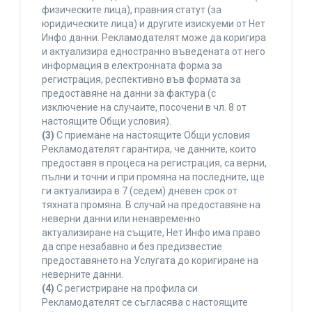
физическите лица), правния статут (за
юридическите лица) и другите изискуеми от Нет
Инфо данни. Рекламодателят може да коригира
и актуализира едностранно въведената от него
информация в електронната форма за
регистрация, респективно във формата за
предоставяне на данни за фактура (с
изключение на случаите, посочени в чл. 8 от
настоящите Общи условия).
(3)
С приемане на настоящите Общи условия
Рекламодателят гарантира, че данните, които
предоставя в процеса на регистрация, са верни,
пълни и точни и при промяна на последните, ще
ги актуализира в 7 (седем) дневен срок от
тяхната промяна. В случай на предоставяне на
неверни данни или ненавременно
актуализиране на същите, Нет Инфо има право
да спре незабавно и без предизвестие
предоставянето на Услугата до коригиране на
неверните данни.
(4)
С регистриране на профила си
Рекламодателят се съгласява с настоящите