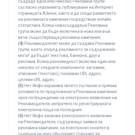
създаде една или няколко Рекламни групи
съгласно указанията, публикувани на Интернет
страницата Adwise, както и да следи развитието
на рекламната кампания посредством онлайн
статистика. Всяка новосъздадена Рекламна
група може да бъде включена в нова или във
вече съществуваща рекламна кампания.
(4)
Рекламодателят може да създава Рекламни
групи, които според рекламното си съдържание
могат да бъдат текстова, банерна, друга
реклама. Всяка разновидност включва един или
няколко от следните компоненти: заглавие,
описание (текстово), показван URL адрес,
целеви URL адрес.
(5)
Нет Инфо изразява своето съгласие и приема
условията по предложената Рекламна кампания
чрез потвърждение на електронно изявление на
Рекламодателя, изпратено по регистрираната
електронна поща на последния.
(6)
Нет Инфо записва електронното изявление
на Рекламодателя, съдържащо заявка за
рекламна кампания, на електронен носител в
сървъра си чрез общоприет стандарт за