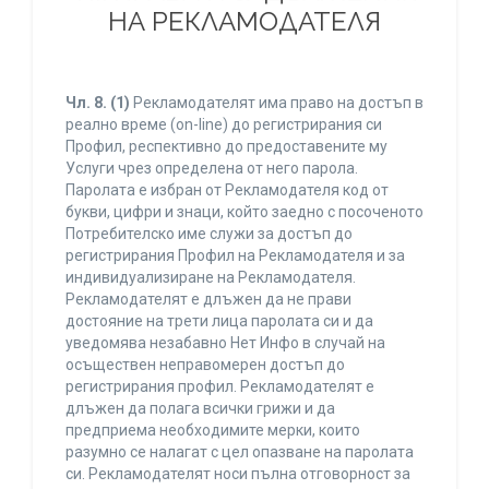
НА РЕКЛАМОДАТЕЛЯ
Чл. 8.
(1)
Рекламодателят има право на достъп в
реално време (on-line) до регистрирания си
Профил, респективно до предоставените му
Услуги чрез определена от него парола.
Паролата е избран от Рекламодателя код от
букви, цифри и знаци, който заедно с посоченото
Потребителско име служи за достъп до
регистрирания Профил на Рекламодателя и за
индивидуализиране на Рекламодателя.
Рекламодателят е длъжен да не прави
достояние на трети лица паролата си и да
уведомява незабавно Нет Инфо в случай на
осъществен неправомерен достъп до
регистрирания профил. Рекламодателят е
длъжен да полага всички грижи и да
предприема необходимите мерки, които
разумно се налагат с цел опазване на паролата
си. Рекламодателят носи пълна отговорност за