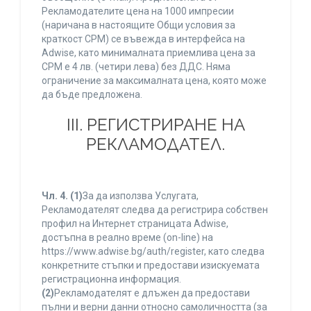
Рекламодателите цена на 1000 импресии
(наричана в настоящите Общи условия за
краткост CPM) се въвежда в интерфейса на
Adwise, като минималната приемлива цена за
CPM е 4 лв. (четири лева) без ДДС. Няма
ограничение за максималната цена, която може
да бъде предложена.
ІІІ. РЕГИСТРИРАНЕ НА
РЕКЛАМОДАТЕЛ.
Чл. 4.
(1)
За да използва Услугата,
Рекламодателят следва да регистрира собствен
профил на Интернет страницата Adwise,
достъпна в реално време (on-line) на
https://www.adwise.bg/auth/register, като следва
конкретните стъпки и предостави изискуемата
регистрационна информация.
(2)
Рекламодателят е длъжен да предостави
пълни и верни данни относно самоличността (за