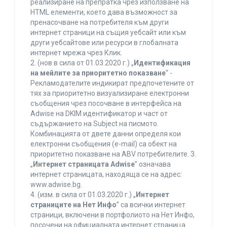
реализиране на препратка чрез използване на
HTML елементи, което дава възможност за
пренасочване на потребителя към други
интернет страници на същия уебсайт или към
други уебсайтове или ресурси в глобалната
интернет мрежа чрез Клик.
2. (нов в сила от 01.03.2020 г.) „
Идентификация
на мейлите за приоритетно показване
“ -
Рекламодателите индикират предпочетените от
тях за приоритетно визуализиране електронни
съобщения чрез посочване в интерфейса на
Adwise на DKIM идентификатор и част от
съдържанието на Subject на писмото.
Комбинацията от двете данни определя кои
електронни съобщения (e-mail) са обект на
приоритетно показване на ABV потребителите. 3.
„
Интернет страницата Adwise
” означава
интернет страницата, находяща се на адрес:
www.adwise.bg.
4. (изм. в сила от 01.03.2020 г.) „
Интернет
страниците на Нет Инфо
” са всички интернет
страници, включени в портфолиото на Нет Инфо,
посочени на официалната интернет страница