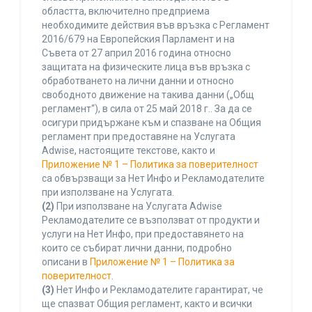
областта, включително предприема
необходимите действия във връзка с Регламент
2016/679 на Европейския Парламент и на
Съвета от 27 април 2016 година относно
защитата на физическите лица във връзка с
обработването на лични данни и относно
свободното движение на такива данни („Общ
регламент“), в сила от 25 май 2018 г.. За да се
осигури придържане към и спазване на Общия
регламент при предоставяне на Услугата
Adwise, настоящите текстове, както и
Приложение № 1 – Политика за поверителност
са обвързващи за Нет Инфо и Рекламодателите
при използване на Услугата.
(2)
При използване на Услугата Adwise
Рекламодателите се възползват от продукти и
услуги на Нет Инфо, при предоставянето на
които се събират лични данни, подробно
описани в
Приложение № 1 – Политика за
поверителност
.
(3)
Нет Инфо и Рекламодателите гарантират, че
ще спазват Общия регламент, както и всички