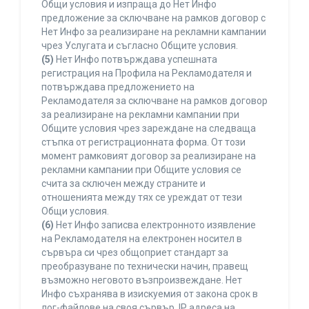
Общи условия и изпраща до Нет Инфо
предложение за сключване на рамков договор с
Нет Инфо за реализиране на рекламни кампании
чрез Услугата и съгласно Общите условия.
(5)
Нет Инфо потвърждава успешната
регистрация на Профила на Рекламодателя и
потвърждава предложението на
Рекламодателя за сключване на рамков договор
за реализиране на рекламни кампании при
Общите условия чрез зареждане на следваща
стъпка от регистрационната форма. От този
момент рамковият договор за реализиране на
рекламни кампании при Общите условия се
счита за сключен между страните и
отношенията между тях се уреждат от тези
Общи условия.
(6)
Нет Инфо записва електронното изявление
на Рекламодателя на електронен носител в
сървъра си чрез общоприет стандарт за
преобразуване по технически начин, правещ
възможно неговото възпроизвеждане. Нет
Инфо съхранява в изискуемия от закона срок в
лог-файлове на своя сървър, IP адреса на