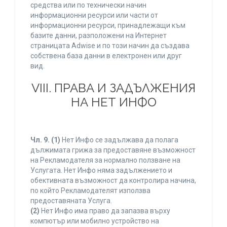
средства или по технически начин
информационни ресурси или части от
информационни ресурси, принадлежащи към
базите данни, разположени на Интернет
страницата Adwise и по този начин да създава
собствена база данни в електронен или друг
вид.
VIII. ПРАВА И ЗАДЪЛЖЕНИЯ
НА НЕТ ИНФО
Чл. 9.
(1)
Нет Инфо се задължава да полага
дължимата грижа за предоставяне възможност
на Рекламодателя за нормално ползване на
Услугата. Нет Инфо няма задължението и
обективната възможност да контролира начина,
по който Рекламодателят използва
предоставяната Услуга.
(2)
Нет Инфо има право да запазва върху
компютър или мобилно устройство на