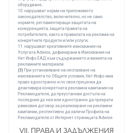
оборудване;
10. нарушават норми на приложимото
законодателство, включително, но не само
нормите, регламентиращи защитата на
конкуренцията, защита правата на
потребителите, както и правилата на реклама на
конкретните продукти и/или услуги;
11. нарушават креативните изисквания на
Услугата Adwise, дефинирани в Изисквания на
Нет Инфо ЕАД към съдържанието и визията на
рекламните материали.
(3)
При установяване на неспазване на
изискванията по Общите условия, Нет Инфо има
право едностранно и по своя преценка да
деактивира конкретната рекламна кампания на
Рекламодателя, да преустанови достъпа на
последния до нея или едностранно да прекрати
рамковия договор за реализиране на рекламни
кампании, респективно да заличи Профила на
Рекламодателя от Интернет страницата Adwise.
VII. ПРАВА И ЗАДЪЛЖЕНИЯ