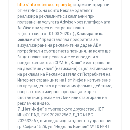
http://info.netinfocompany.bg
и администрирани
от Нет Инфо, на които Рекламодателят
реализира рекламните си кампании при
ползване на услугата Adwise чрез платформата
AdWise или чрез електронна поща.
5. (нов в сила от 01.03.2020 г.) „
Класиране на
рекламите
“ представлява приоритета за
визуализиране на рекламите на даден ABV
потребител и съответната позиция, на която ще
бъдат показани рекламите се определя от
предложението за CPM. 6. „
Клик
” е извършване
на действие „клик“ (натискане) с цел активиране
на реклама на Рекламодателя от Потребител на
Интернет страниците на Нет Инфо и изпълнение
на предвиденото в рекламния формат действие,
напр. автоматизирано препращане през
съответния рекламен Линк или стартиране на
рекламно видео.
7. „
Нет Инфо
” е търговското дружество „НЕТ
ИНФО” ЕАД, ЕИК 202632567, ДДС № BG
202632567, със седалище и адрес на управление
гр. София 1528, ул. ”Неделчо Бончев” № 10 № 41,