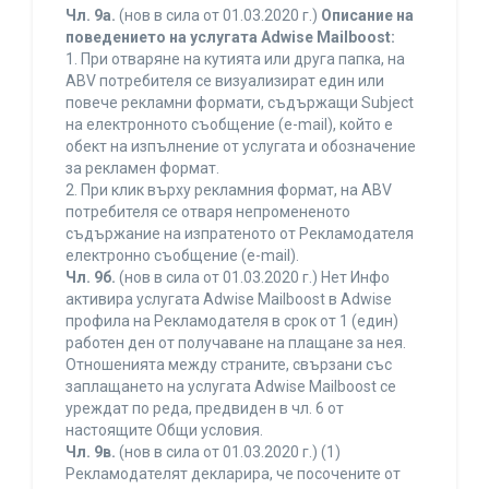
Чл. 9а.
(нов в сила от 01.03.2020 г.)
Описание на
поведението на услугата Adwise Mailboost:
1. При отваряне на кутията или друга папка, на
ABV потребителя се визуализират един или
повече рекламни формати, съдържащи Subject
на електронното съобщение (e-mail), който е
обект на изпълнение от услугата и обозначение
за рекламен формат.
2. При клик върху рекламния формат, на ABV
потребителя се отваря непромененото
съдържание на изпратеното от Рекламодателя
електронно съобщение (e-mail).
Чл. 9б.
(нов в сила от 01.03.2020 г.) Нет Инфо
активира услугата Adwise Mailboost в Adwise
профила на Рекламодателя в срок от 1 (един)
работен ден от получаване на плащане за нея.
Отношенията между страните, свързани със
заплащането на услугата Adwise Mailboost се
уреждат по реда, предвиден в чл. 6 от
настоящите Общи условия.
Чл. 9в.
(нов в сила от 01.03.2020 г.) (1)
Рекламодателят декларира, че посочените от