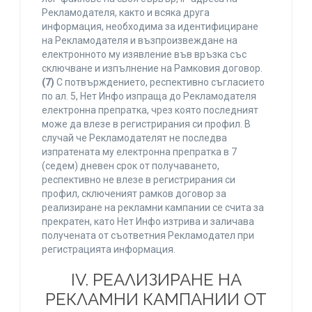
Рекламодателя, както и всяка друга
информация, необходима за идентифициране
на Рекламодателя и възпроизвеждане на
електронното му изявление във връзка със
сключване и изпълнение на Рамковия договор.
(7)
С потвърждението, респективно съгласието
по ал. 5, Нет Инфо изпраща до Рекламодателя
електронна препратка, чрез която последният
може да влезе в регистрирания си профил. В
случай че Рекламодателят не последва
изпратената му електронна препратка в 7
(седем) дневен срок от получаването,
респективно не влезе в регистрирания си
профил, сключеният рамков договор за
реализиране на рекламни кампании се счита за
прекратен, като Нет Инфо изтрива и заличава
получената от съответния Рекламодател при
регистрацията информация.
IV. РЕАЛИЗИРАНЕ НА
РЕКЛАМНИ КАМПАНИИ ОТ