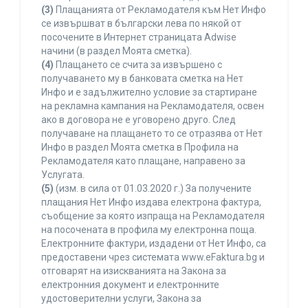
(3)
Плащанията от Рекламодателя към Нет Инфо
се извършват в български лева по някой от
посочените в Интернет страницата Adwise
начини (в раздел Моята сметка).
(4)
Плащането се счита за извършено с
получаването му в банковата сметка на Нет
Инфо и е задължително условие за стартиране
на рекламна кампания на Рекламодателя, освен
ако в договора не е уговорено друго. След
получаване на плащането то се отразява от Нет
Инфо в раздел Моята сметка в Профила на
Рекламодателя като плащане, направено за
Услугата.
(5)
(изм. в сила от 01.03.2020 г.) За получените
плащания Нет Инфо издава електрона фактура,
съобщение за която изпраща на Рекламодателя
на посочената в профила му електронна поща.
Електронните фактури, издадени от Нет Инфо, са
предоставени чрез системата www.eFaktura.bg и
отговарят на изискванията на Закона за
електронния документ и електронните
удостоверителни услуги, Закона за