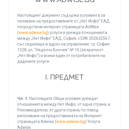
Настоящият документ съдържа условията за
ползване на предоставяните от „Нет Инфо“ ЕАД
посредством интернет страницата AdWise
(
www.adwise.bg
) услуги и урежда отношенията
между „Нет Инфо“ ЕАД, София, с ЕИК 202632567,
със седалище и адрес на управление: гр. София
1528, ул. "Неделчо Бончев" № 10 (за краткост
„Нет Инфо“) и всеки един от потребителите на
дадените услуги.
І. ПРЕДМЕТ
Чл. 1.
Настоящите Общи условия уреждат
отношенията между Нет Инфо, от една страна, и
Рекламодатели, от друга страна, по повод
използване на предоставяната на Интернет
страницата Adwise (
www.adwise.bg
) Услуга
Adwise.