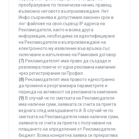
преобразуване по технически начин, правещ
възможно неговото възпроизвеждане. Нет
Инфо съхранява в допустимия законен срок в
лог-файлове на своя сървър IP адреса на
Рекламодателя, както и всяка друга
информация, необходима за идентифициране
на Рекламодателя и възпроизвеждане на
електронното му изявление във връзка със
сключване и изпълнение на Рамковия договор.
(7)
Рекламодателят има право да създаде и
реализира повече от една рекламна кампания
чрез регистрирания си Профил.
(8)
Рекламодателят има правото едностранно
да променя и реорганизира параметрите и
периода на активност на рекламната кампания.
(9)
В случай че по сметката на Рекламодателя
има налични суми, заявката се счита за приета
веднага след извършването й. В случай че по
сметката на Рекламодателя няма налични суми,
заявката се счита за приета с получаване на
плащането на определения от Рекламодателя
бюджет. Всяка конкретна заявка се прекратява