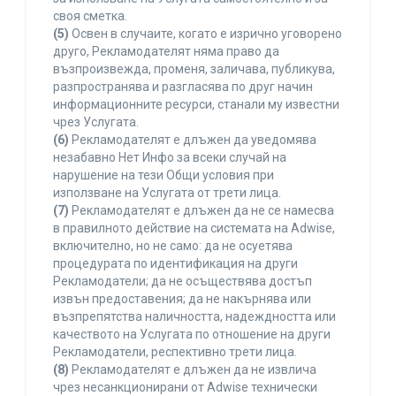
своя сметка.
(5)
Освен в случаите, когато е изрично уговорено
друго, Рекламодателят няма право да
възпроизвежда, променя, заличава, публикува,
разпространява и разгласява по друг начин
информационните ресурси, станали му известни
чрез Услугата.
(6)
Рекламодателят е длъжен да уведомява
незабавно Нет Инфо за всеки случай на
нарушение на тези Общи условия при
използване на Услугата от трети лица.
(7)
Рекламодателят е длъжен да не се намесва
в правилното действие на системата на Adwise,
включително, но не само: да не осуетява
процедурата по идентификация на други
Рекламодатели; да не осъществява достъп
извън предоставения; да не накърнява или
възпрепятства наличността, надеждността или
качеството на Услугата по отношение на други
Рекламодатели, респективно трети лица.
(8)
Рекламодателят е длъжен да не извлича
чрез несанкционирани от Adwise технически