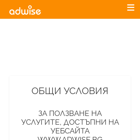
Уважаеми рекламодатели, с настоящото съобщение
бихме искали да Ви уведомим, че „Нет Инфо“ ЕАД (
„Нет
Инфо“
)
прекратява услугата Adwise
считано от
01.01.2026
г
.
За повече информация, натиснете
тук.
ОБЩИ УСЛОВИЯ
ЗА ПОЛЗВАНЕ НА
УСЛУГИТЕ, ДОСТЪПНИ НА
УЕБСАЙТА
WWW.ADWISE.BG