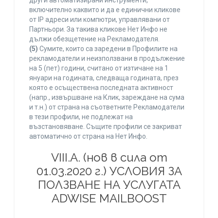
други автоматизирани инструменти,
включително каквито и да е единични кликове
от IP адреси или компютри, управлявани от
Партньори. За такива кликове Нет Инфо не
дължи обезщетение на Рекламодателя.
(5)
Сумите, които са заредени в Профилите на
рекламодатели и неизползвани в продължение
на 5 (пет) години, считано от изтичане на 1
януари на годината, следваща годината, през
която е осъществена последната активност
(напр., извършване на Клик, зареждане на сума
и т.н.) от страна на съответните Рекламодатели
в тези профили, не подлежат на
възстановяване. Същите профили се закриват
автоматично от страна на Нет Инфо.
VIII.A. (нов в сила от
01.03.2020 г.) УСЛОВИЯ ЗА
ПОЛЗВАНЕ НА УСЛУГАТА
ADWISE MAILBOOST