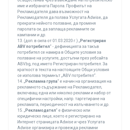
осъществява чрез въвеждане на потребителско
име и избраната Парола. Профилът на
Рекламодателя дава възможност на
Рекламодателя да ползва Услугата Adwise, да
прекрати нейното ползване, да променя
паролата си, да заплаща рекламните си
кампании и др.
13. (доп. в сила от 01.03.2020 г.) „
Регистриран
ABV потребител
“ - дефиницията за такъв
потребител се намира в Общите условия за
ползване на услугите, достъпни през уебсайта
ABV.bg, под името Регистриран потребител. За
краткост в текста на настоящите Общи условия
се използва терминът „ABV потребител“.
14. „
Рекламна група
“ е начин на организация на
рекламното съдържание на Рекламодател,
включващ една или няколко реклами и набор от
специфични настройки, напр. таргетиране на
рекламата, периодичност на излъчването и др.
15. „
Рекламодател
” е физическо или
юридическо лице, което е регистрирано на
Интернет страницата Adwise и чрез Услугата
Adwise организира и провежда рекламни