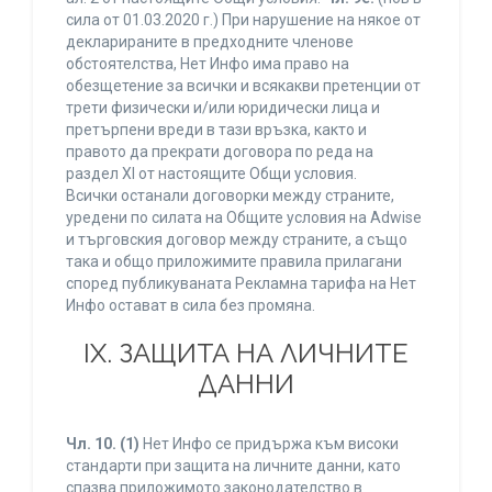
сила от 01.03.2020 г.) При нарушение на някое от
декларираните в предходните членове
обстоятелства, Нет Инфо има право на
обезщетение за всички и всякакви претенции от
трети физически и/или юридически лица и
претърпени вреди в тази връзка, както и
правото да прекрати договора по реда на
раздел XI от настоящите Общи условия.
Всички останали договорки между страните,
уредени по силата на Общите условия на Adwise
и търговския договор между страните, а също
така и общо приложимите правила прилагани
според публикуваната Рекламна тарифа на Нет
Инфо остават в сила без промяна.
IХ. ЗАЩИТА НА ЛИЧНИТЕ
ДАННИ
Чл. 10.
(1)
Нет Инфо се придържа към високи
стандарти при защита на личните данни, като
спазва приложимото законодателство в