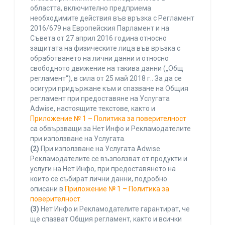
областта, включително предприема
необходимите действия във връзка с Регламент
2016/679 на Европейския Парламент и на
Съвета от 27 април 2016 година относно
защитата на физическите лица във връзка с
обработването на лични данни и относно
свободното движение на такива данни („Общ
регламент“), в сила от 25 май 2018 г.. За да се
осигури придържане към и спазване на Общия
регламент при предоставяне на Услугата
Adwise, настоящите текстове, както и
Приложение № 1 – Политика за поверителност
са обвързващи за Нет Инфо и Рекламодателите
при използване на Услугата.
(2)
При използване на Услугата Adwise
Рекламодателите се възползват от продукти и
услуги на Нет Инфо, при предоставянето на
които се събират лични данни, подробно
описани в
Приложение № 1 – Политика за
поверителност
.
(3)
Нет Инфо и Рекламодателите гарантират, че
ще спазват Общия регламент, както и всички