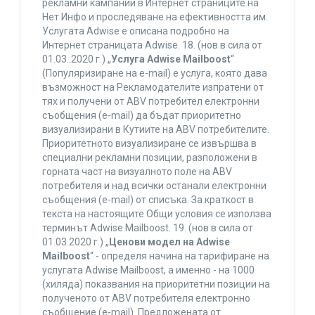
рекламни кампании в Интернет страниците на
Нет Инфо и проследяване на ефективността им.
Услугата Adwise е описана подробно на
Интернет страницата Adwise. 18. (нов в сила от
01.03..2020 г.) „
Услуга Adwise Mailboost
“
(Популяризиране на e-mail) е услуга, която дава
възможност на Рекламодателите изпратени от
тях и получени от ABV потребител електронни
съобщения (e-mail) да бъдат приоритетно
визуализирани в Кутиите на ABV потребителите.
Приоритетното визуализиране се извършва в
специални рекламни позиции, разположени в
горната част на визуалното поле на ABV
потребителя и над всички останали електронни
съобщения (e-mail) от списъка. За краткост в
текста на настоящите Общи условия се използва
терминът Adwise Mailboost. 19. (нов в сила от
01.03.2020 г.) „
Ценови модел на Adwise
Mailboost
“ - определя начина на тарифиране на
услугата Adwise Mailboost, а именно - на 1000
(хиляда) показвания на приоритетни позиции на
полученото от ABV потребителя електронно
съобщение (e-mail). Предложената от