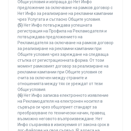
Общи условия и изпраща до Нет Инфо
предложение за сключване на рамков договор с
Нет Инфо за реализиране на рекламни кампании
чрез Услугата и съгласно Общите условия.
(5)
Нет Инфо потвърждава успешната
регистрация на Профила на Рекламодателя и
потвърждава предложението на
Рекламодателя за сключване на рамков договор
за реализиране на рекламни кампании при
Общите условия чрез зареждане на следваща
стъпка от регистрационната форма. От този
момент рамковият договор за реализиране на
рекламни кампании при Общите условия се
счита за сключен между страните и
отношенията между тях се уреждат от тези
Общи условия.
(6)
Нет Инфо записва електронното изявление
на Рекламодателя на електронен носител в
сървъра си чрез общоприет стандарт за
преобразуване по технически начин, правещ
възможно неговото възпроизвеждане. Нет
Инфо съхранява в изискуемия от закона срок в
лог-файлове на своя сървър, IP адреса на