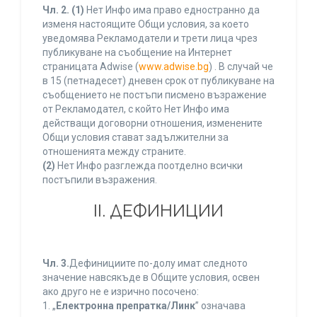
Чл. 2.
(1)
Нет Инфо има право едностранно да
изменя настоящите Общи условия, за което
уведомява Рекламодатели и трети лица чрез
публикуване на съобщение на Интернет
страницата Adwise (
www.adwise.bg
) . В случай че
в 15 (петнадесет) дневен срок от публикуване на
съобщението не постъпи писмено възражение
от Рекламодател, с който Нет Инфо има
действащи договорни отношения, изменените
Общи условия стават задължителни за
отношенията между страните.
(2)
Нет Инфо разглежда поотделно всички
постъпили възражения.
ІІ. ДЕФИНИЦИИ
Чл. 3.
Дефинициите по-долу имат следното
значение навсякъде в Общите условия, освен
ако друго не е изрично посочено:
1. „
Електронна препратка/Линк
” означава