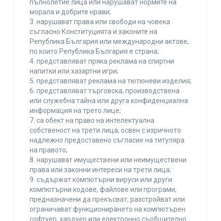
пълнолетие лица или нарушават нормите на
морала и добрите нрави;
3. нарушават права или свободи на човека
съгласно Конституцията и законите на
Република България или международни актове,
по които Република България е страна;
4. представляват пряка реклама на спиртни
напитки или хазартни игри;
5. представляват реклама на тютюневи изделия;
6. представляват търговска, производствена
или служебна тайна или друга конфиденциална
информация на трето лице;
7. са обект на право на интелектуална
собственост на трети лица, освен с изричното
надлежно предоставено съгласие на титуляра
на правото;
8. нарушават имуществени или неимуществени
права или законни интереси на трети лица;
9. съдържат компютърни вируси или други
компютърни кодове, файлове или програми,
предназначени да прекъсват, разстройват или
ограничават функционирането на компютърен
софтуер, хардуер или електронно съобщително