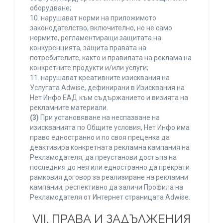
оборудване;
10. нарушават норми на приложимото
законодателство, включително, но не само
нормите, регламентиращи защитата на
конкуренцията, защита правата на
потребителите, както и правилата на реклама на
конкретните продукти и/или услуги;
11. нарушават креативните изисквания на
Услугата Adwise, дефинирани в Изисквания на
Нет Инфо ЕАД към съдържанието и визията на
рекламните материали.
(3)
При установяване на неспазване на
изискванията по Общите условия, Нет Инфо има
право едностранно и по своя преценка да
деактивира конкретната рекламна кампания на
Рекламодателя, да преустанови достъпа на
последния до нея или едностранно да прекрати
рамковия договор за реализиране на рекламни
кампании, респективно да заличи Профила на
Рекламодателя от Интернет страницата Adwise.
VII. ПРАВА И ЗАДЪЛЖЕНИЯ