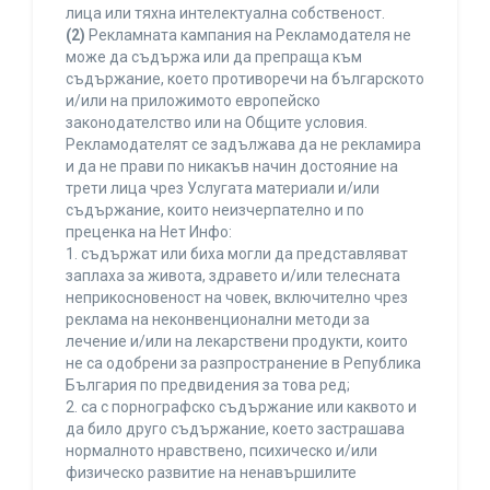
лица или тяхна интелектуална собственост.
(2)
Рекламната кампания на Рекламодателя не
може да съдържа или да препраща към
съдържание, което противоречи на българското
и/или на приложимото европейско
законодателство или на Общите условия.
Рекламодателят се задължава да не рекламира
и да не прави по никакъв начин достояние на
трети лица чрез Услугата материали и/или
съдържание, които неизчерпателно и по
преценка на Нет Инфо:
1. съдържат или биха могли да представляват
заплаха за живота, здравето и/или телесната
неприкосновеност на човек, включително чрез
реклама на неконвенционални методи за
лечение и/или на лекарствени продукти, които
не са одобрени за разпространение в Република
България по предвидения за това ред;
2. са с порнографско съдържание или каквото и
да било друго съдържание, което застрашава
нормалното нравствено, психическо и/или
физическо развитие на ненавършилите