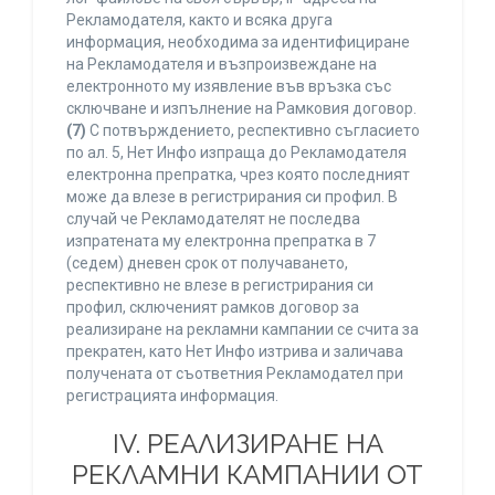
Рекламодателя, както и всяка друга
информация, необходима за идентифициране
на Рекламодателя и възпроизвеждане на
електронното му изявление във връзка със
сключване и изпълнение на Рамковия договор.
(7)
С потвърждението, респективно съгласието
по ал. 5, Нет Инфо изпраща до Рекламодателя
електронна препратка, чрез която последният
може да влезе в регистрирания си профил. В
случай че Рекламодателят не последва
изпратената му електронна препратка в 7
(седем) дневен срок от получаването,
респективно не влезе в регистрирания си
профил, сключеният рамков договор за
реализиране на рекламни кампании се счита за
прекратен, като Нет Инфо изтрива и заличава
получената от съответния Рекламодател при
регистрацията информация.
IV. РЕАЛИЗИРАНЕ НА
РЕКЛАМНИ КАМПАНИИ ОТ