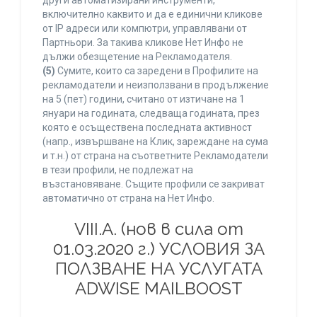
други автоматизирани инструменти,
включително каквито и да е единични кликове
от IP адреси или компютри, управлявани от
Партньори. За такива кликове Нет Инфо не
дължи обезщетение на Рекламодателя.
(5)
Сумите, които са заредени в Профилите на
рекламодатели и неизползвани в продължение
на 5 (пет) години, считано от изтичане на 1
януари на годината, следваща годината, през
която е осъществена последната активност
(напр., извършване на Клик, зареждане на сума
и т.н.) от страна на съответните Рекламодатели
в тези профили, не подлежат на
възстановяване. Същите профили се закриват
автоматично от страна на Нет Инфо.
VIII.A. (нов в сила от
01.03.2020 г.) УСЛОВИЯ ЗА
ПОЛЗВАНЕ НА УСЛУГАТА
ADWISE MAILBOOST