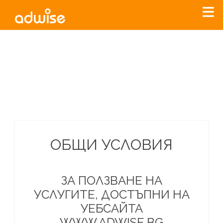
Уважаеми рекламодатели, с настоящото съобщение
бихме искали да Ви уведомим, че „Нет Инфо“ ЕАД (
„Нет
Инфо“
)
прекратява услугата Adwise
считано от
01.01.2026
г
.
За повече информация, натиснете
тук.
ОБЩИ УСЛОВИЯ
ЗА ПОЛЗВАНЕ НА
УСЛУГИТЕ, ДОСТЪПНИ НА
УЕБСАЙТА
WWW.ADWISE.BG