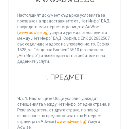
Настоящият документ съдържа условията за
ползване на предоставяните от „Нет Инфо“ ЕАД
посредством интернет страницата AdWise
(
www.adwise.bg
) услуги и урежда отношенията
между „Нет Инфо“ ЕАД, София, с ЕИК 202632567,
със седалище и адрес на управление: гр. София
1528, ул. "Неделчо Бончев" № 10 (за краткост
„Нет Инфо“) и всеки един от потребителите на
дадените услуги.
І. ПРЕДМЕТ
Чл. 1.
Настоящите Общи условия уреждат
отношенията между Нет Инфо, от една страна, и
Рекламодатели, от друга страна, по повод
използване на предоставяната на Интернет
страницата Adwise (
www.adwise.bg
) Услуга
Adwise.