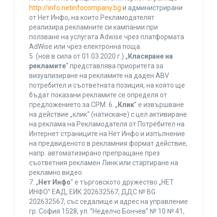
http://info.netinfocompany.bg
и администрирани
от Нет Инфо, на които Рекламодателят
реализира рекламните си кампании при
ползване на услугата Adwise чрез платформата
AdWise или чрез електронна поща.
5. (нов в сила от 01.03.2020 г.) „
Класиране на
рекламите
“ представлява приоритета за
визуализиране на рекламите на даден ABV
потребител и съответната позиция, на която ще
бъдат показани рекламите се определя от
предложението за CPM. 6. „
Клик
” е извършване
на действие „клик“ (натискане) с цел активиране
на реклама на Рекламодателя от Потребител на
Интернет страниците на Нет Инфо и изпълнение
на предвиденото в рекламния формат действие,
напр. автоматизирано препращане през
съответния рекламен Линк или стартиране на
рекламно видео.
7. „
Нет Инфо
” е търговското дружество „НЕТ
ИНФО” ЕАД, ЕИК 202632567, ДДС № BG
202632567, със седалище и адрес на управление
гр. София 1528, ул. ”Неделчо Бончев” № 10 № 41,