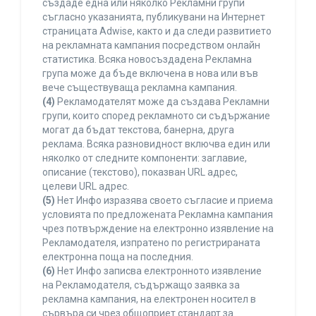
създаде една или няколко Рекламни групи
съгласно указанията, публикувани на Интернет
страницата Adwise, както и да следи развитието
на рекламната кампания посредством онлайн
статистика. Всяка новосъздадена Рекламна
група може да бъде включена в нова или във
вече съществуваща рекламна кампания.
(4)
Рекламодателят може да създава Рекламни
групи, които според рекламното си съдържание
могат да бъдат текстова, банерна, друга
реклама. Всяка разновидност включва един или
няколко от следните компоненти: заглавие,
описание (текстово), показван URL адрес,
целеви URL адрес.
(5)
Нет Инфо изразява своето съгласие и приема
условията по предложената Рекламна кампания
чрез потвърждение на електронно изявление на
Рекламодателя, изпратено по регистрираната
електронна поща на последния.
(6)
Нет Инфо записва електронното изявление
на Рекламодателя, съдържащо заявка за
рекламна кампания, на електронен носител в
сървъра си чрез общоприет стандарт за