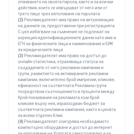
опазването на своята парола, както и за всички
действия, които се извършват от него или от
трето лице чрез използване на паролата.
(2)
Рекламодателят има право на актуализация
на данните си, предоставени при регистрацията.
С цел избягване на съмнение не подлежат на
корекция идентификационните данни като име и
ЕГН за физическите лица и наименование и ЕИК
за юридическите лица.
(3)
Рекламодателят има право на достъп до
онлайн статистика, отразяваща статуса на
създадените от него рекламни кампании и
групи, развитието на активираните рекламни
кампании, включително брой импресии, кликове,
ефикасност на съответната Рекламна група
посредством съотношението в проценти между
брой показвания на рекламата към брой
кликове върху нея, изразходван бюджет за
съответната рекламна кампания, както и цената
за всеки отделен Клик.
(4)
Рекламодателят осигурява необходимото
компютърно оборудване и достъп до интернет
за използване на Услугата самостоятелно и за