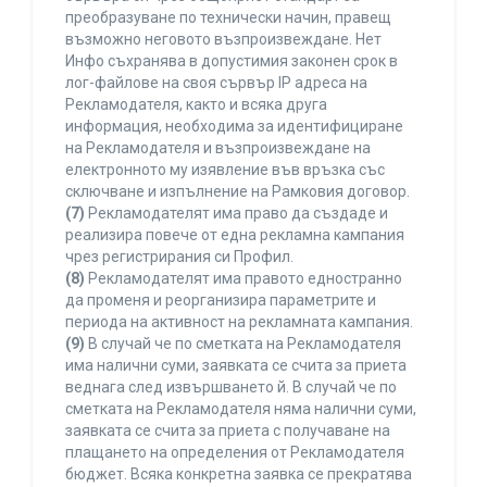
преобразуване по технически начин, правещ
възможно неговото възпроизвеждане. Нет
Инфо съхранява в допустимия законен срок в
лог-файлове на своя сървър IP адреса на
Рекламодателя, както и всяка друга
информация, необходима за идентифициране
на Рекламодателя и възпроизвеждане на
електронното му изявление във връзка със
сключване и изпълнение на Рамковия договор.
(7)
Рекламодателят има право да създаде и
реализира повече от една рекламна кампания
чрез регистрирания си Профил.
(8)
Рекламодателят има правото едностранно
да променя и реорганизира параметрите и
периода на активност на рекламната кампания.
(9)
В случай че по сметката на Рекламодателя
има налични суми, заявката се счита за приета
веднага след извършването й. В случай че по
сметката на Рекламодателя няма налични суми,
заявката се счита за приета с получаване на
плащането на определения от Рекламодателя
бюджет. Всяка конкретна заявка се прекратява