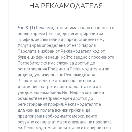
НА РЕКЛАМОДАТЕЛЯ
Чл. 8.
(1)
Рекламодателят има право на достъп в
реално време (on-line) до регистрирания си
Профил, респективно до предоставените му
Услуги чрез определена от него парола.
Паролата е избран от Рекламодателя код от
букви, цифри и знаци, който заедно с посоченото
Потребителско име служи за достъп до
регистрирания Профил на Рекламодателя и за
индивидуализиране на Рекламодателя.
Рекламодателят е длъжен да не прави
достояние на трети лица паролата си и да
уведомява незабавно Нет Инфо в случай на
осъществен неправомерен достъп до
регистрирания профил. Рекламодателят е
длъжен да полага всички грижи и да
предприема необходимите мерки, които
разумно се налагат с цел опазване на паролата
си. Рекламодателят носи пълна отговорност за