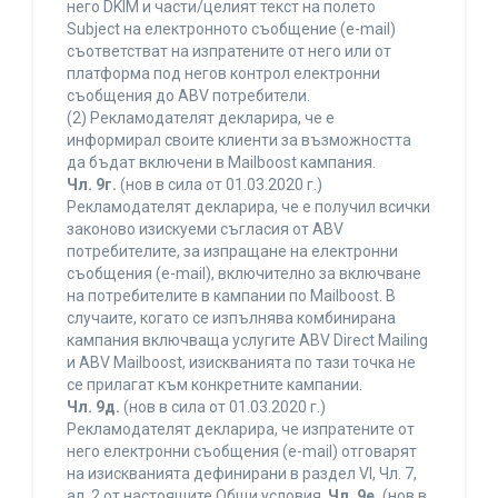
него DKIM и части/целият текст на полето
Subject на електронното съобщение (e-mail)
съответстват на изпратените от него или от
платформа под негов контрол електронни
съобщения до ABV потребители.
(2) Рекламодателят декларира, че е
информирал своите клиенти за възможността
да бъдат включени в Mailboost кампания.
Чл. 9г.
(нов в сила от 01.03.2020 г.)
Рекламодателят декларира, че е получил всички
законово изискуеми съгласия от ABV
потребителите, за изпращане на електронни
съобщения (e-mail), включително за включване
на потребителите в кампании по Mailboost. В
случаите, когато се изпълнява комбинирана
кампания включваща услугите ABV Direct Mailing
и ABV Mailboost, изискванията по тази точка не
се прилагат към конкретните кампании.
Чл. 9д.
(нов в сила от 01.03.2020 г.)
Рекламодателят декларира, че изпратените от
него електронни съобщения (e-mail) отговарят
на изискванията дефинирани в раздел VI, Чл. 7,
ал. 2 от настоящите Общи условия.
Чл. 9е.
(нов в