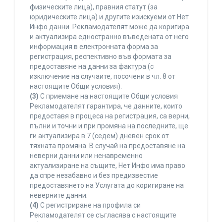
физическите лица), правния статут (за
юридическите лица) и другите изискуеми от Нет
Инфо данни. Рекламодателят може да коригира
и актуализира едностранно въведената от него
информация в електронната форма за
регистрация, респективно във формата за
предоставяне на данни за фактура (с
изключение на случаите, посочени в чл. 8 от
настоящите Общи условия).
(3)
С приемане на настоящите Общи условия
Рекламодателят гарантира, че данните, които
предоставя в процеса на регистрация, са верни,
пълни и точни и при промяна на последните, ще
ги актуализира в 7 (седем) дневен срок от
тяхната промяна. В случай на предоставяне на
неверни данни или ненавременно
актуализиране на същите, Нет Инфо има право
да спре незабавно и без предизвестие
предоставянето на Услугата до коригиране на
неверните данни.
(4)
С регистриране на профила си
Рекламодателят се съгласява с настоящите