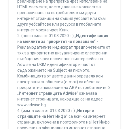
реализиране на препратка чрез използване на
HTML елементи, което дава възможност за
пренасочване на потребителя към други
интернет страници на същия уебсайт или към
други уебсайтове или ресурси в глобалната
интернет мрежа чрез Клик.
2. (нов в сила от 01.03.2020 г.) „
Идентификация
на мейлите за приоритетно показване
“ -
Рекламодателите индикират предпочетените от
тях за приоритетно визуализиране електронни
съобщения чрез посочване в интерфейса на
Adwise на DKIM идентификатор и част от
съдържанието на Subject на писмото.
Комбинацията от двете данни определя кои
електронни съобщения (e-mail) са обект на
приоритетно показване на ABV потребителите. 3.
„
Интернет страницата Adwise
” означава
интернет страницата, находяща се на адрес:
www.adwise.bg.
4. (изм. в сила от 01.03.2020 г.) „
Интернет
страниците на Нет Инфо
” са всички интернет
страници, включени в портфолиото на Нет Инфо,
посочени на официалната интернет страница