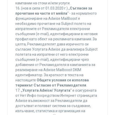
кампании на стоки и/или услуги.
16. (нов в сила от 01.03.2020 г.) „
Съгласие за
прочитане на части от мейла
“ - за нормалното
функциониране на Adwise MailBoost е
необходимо прочитане на Subject полето на
изпратените от Рекламодателя електронни
съобщения (e-mail), идентифицирани в неговия
профил като обект на рекламната кампания. За
целта, Рекламодателят дава изричното си
съгласие Услугата Adwise да анализира Subject
полетата на изпратени от него електронни
съобщения (e-mail), идентифицирани чрез
добавения от Рекламодателя в кампанията за
реализиране на Adwise Mailboost DKIM
идентификатор. За краткост в текста на
настоящите
Общите условия се използва
терминът Съгласие от Рекламодателя
.
17. „
Услугата Adwise/ Услугата
“ е осигурената
от Нет Инфо посредством Интернет страницата
Adwise възможност за Рекламодатели да
достъпват и ползват система за създаване,
излъчване, статистика и организация на