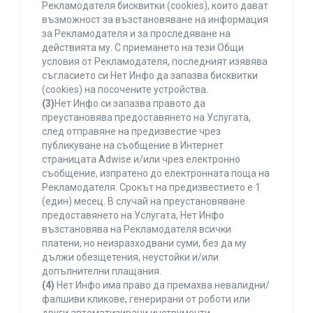
Рекламодателя бисквитки (cookies), които дават
възможност за възстановяване на информация
за Рекламодателя и за проследяване на
действията му. С приемането на тези Общи
условия от Рекламодателя, последният изявява
съгласието си Нет Инфо да запазва бисквитки
(cookies) на посочените устройства.
(3)
Нет Инфо си запазва правото да
преустановява предоставянето на Услугата,
след отправяне на предизвестие чрез
публикуване на съобщение в Интернет
страницата Adwise и/или чрез електронно
съобщение, изпратено до електронната поща на
Рекламодателя. Срокът на предизвестието е 1
(един) месец. В случай на преустановяване
предоставянето на Услугата, Нет Инфо
възстановява на Рекламодателя всички
платени, но неизразходвани суми, без да му
дължи обезщетения, неустойки и/или
допълнителни плащания.
(4)
Нет Инфо има право да премахва невалидни/
фалшиви кликове, генерирани от роботи или