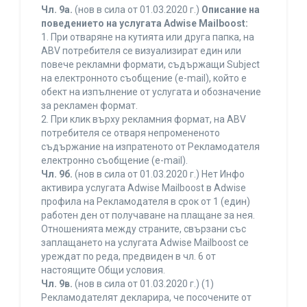
Чл. 9а.
(нов в сила от 01.03.2020 г.)
Описание на
поведението на услугата Adwise Mailboost:
1. При отваряне на кутията или друга папка, на
ABV потребителя се визуализират един или
повече рекламни формати, съдържащи Subject
на електронното съобщение (e-mail), който е
обект на изпълнение от услугата и обозначение
за рекламен формат.
2. При клик върху рекламния формат, на ABV
потребителя се отваря непромененото
съдържание на изпратеното от Рекламодателя
електронно съобщение (e-mail).
Чл. 9б.
(нов в сила от 01.03.2020 г.) Нет Инфо
активира услугата Adwise Mailboost в Adwise
профила на Рекламодателя в срок от 1 (един)
работен ден от получаване на плащане за нея.
Отношенията между страните, свързани със
заплащането на услугата Adwise Mailboost се
уреждат по реда, предвиден в чл. 6 от
настоящите Общи условия.
Чл. 9в.
(нов в сила от 01.03.2020 г.) (1)
Рекламодателят декларира, че посочените от