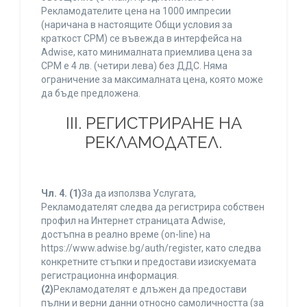
Рекламодателите цена на 1000 импресии
(наричана в настоящите Общи условия за
краткост CPM) се въвежда в интерфейса на
Adwise, като минималната приемлива цена за
CPM е 4 лв. (четири лева) без ДДС. Няма
ограничение за максималната цена, която може
да бъде предложена.
ІІІ. РЕГИСТРИРАНЕ НА
РЕКЛАМОДАТЕЛ.
Чл. 4.
(1)
За да използва Услугата,
Рекламодателят следва да регистрира собствен
профил на Интернет страницата Adwise,
достъпна в реално време (on-line) на
https://www.adwise.bg/auth/register, като следва
конкретните стъпки и предостави изискуемата
регистрационна информация.
(2)
Рекламодателят е длъжен да предостави
пълни и верни данни относно самоличността (за