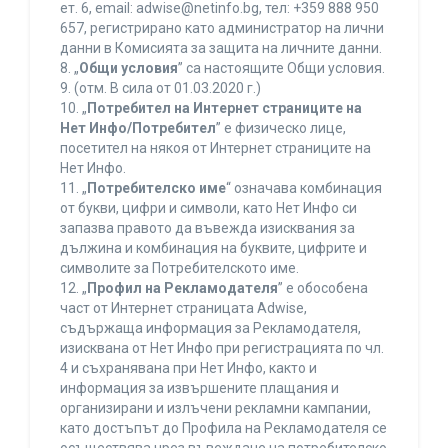
ет. 6, еmail: adwise@netinfo.bg, тел: +359 888 950
657, регистрирано като администратор на лични
данни в Комисията за защита на личните данни.
8. „
Общи условия
” са настоящите Общи условия.
9. (отм. В сила от 01.03.2020 г.)
10. „
Потребител на Интернет страниците на
Нет Инфо/Потребител
” е физическо лице,
посетител на някоя от Интернет страниците на
Нет Инфо.
11. „
Потребителско име
“ означава комбинация
от букви, цифри и символи, като Нет Инфо си
запазва правото да въвежда изисквания за
дължина и комбинация на буквите, цифрите и
символите за Потребителското име.
12. „
Профил на Рекламодателя
” е обособена
част от Интернет страницата Adwise,
съдържаща информация за Рекламодателя,
изисквана от Нет Инфо при регистрацията по чл.
4 и съхранявана при Нет Инфо, както и
информация за извършените плащания и
организирани и излъчени рекламни кампании,
като достъпът до Профила на Рекламодателя се