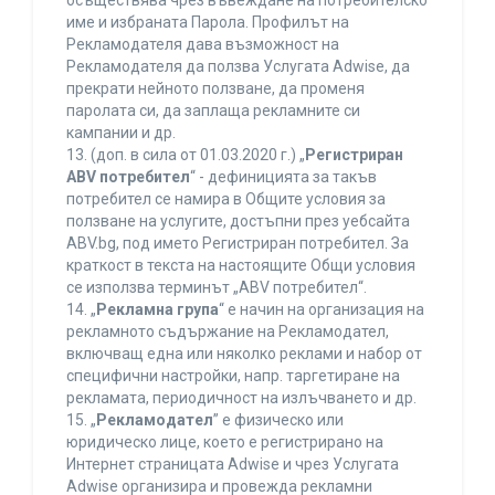
осъществява чрез въвеждане на потребителско
име и избраната Парола. Профилът на
Рекламодателя дава възможност на
Рекламодателя да ползва Услугата Adwise, да
прекрати нейното ползване, да променя
паролата си, да заплаща рекламните си
кампании и др.
13. (доп. в сила от 01.03.2020 г.) „
Регистриран
ABV потребител
“ - дефиницията за такъв
потребител се намира в Общите условия за
ползване на услугите, достъпни през уебсайта
ABV.bg, под името Регистриран потребител. За
краткост в текста на настоящите Общи условия
се използва терминът „ABV потребител“.
14. „
Рекламна група
“ е начин на организация на
рекламното съдържание на Рекламодател,
включващ една или няколко реклами и набор от
специфични настройки, напр. таргетиране на
рекламата, периодичност на излъчването и др.
15. „
Рекламодател
” е физическо или
юридическо лице, което е регистрирано на
Интернет страницата Adwise и чрез Услугата
Adwise организира и провежда рекламни