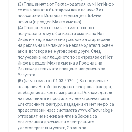
(3)
Плащанията от Рекламодателя към Нет Инфо
се извършват в български лева по някой от
посочените в Интернет страницата Adwise
начини (в раздел Моята сметка).
(4)
Плащането се счита за извършено с
получаването му в банковата сметка на Нет
Инфо и е задължително условие за стартиране
на рекламна кампания на Рекламодателя, освен
ако в договора не е уговорено друго. След
получаване на плащането то се отразява от Нет
Инфо в раздел Моята сметка в Профила на
Рекламодателя като плащане, направено за
Услугата.
(5)
(изм. в сила от 01.03.2020 г.) За получените
плащания Нет Инфо издава електрона фактура,
съобщение за която изпраща на Рекламодателя
на посочената в профила му електронна поща.
Електронните фактури, издадени от Нет Инфо, са
предоставени чрез системата www.eFaktura.bg и
отговарят на изискванията на Закона за
електронния документ и електронните
удостоверителни услуги, Закона за