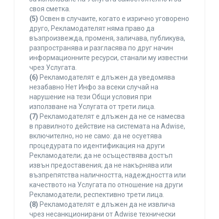
своя сметка.
(5)
Освен в случаите, когато е изрично уговорено
друго, Рекламодателят няма право да
възпроизвежда, променя, заличава, публикува,
разпространява и разгласява по друг начин
информационните ресурси, станали му известни
чрез Услугата.
(6)
Рекламодателят е длъжен да уведомява
незабавно Нет Инфо за всеки случай на
нарушение на тези Общи условия при
използване на Услугата от трети лица.
(7)
Рекламодателят е длъжен да не се намесва
в правилното действие на системата на Adwise,
включително, но не само: да не осуетява
процедурата по идентификация на други
Рекламодатели; да не осъществява достъп
извън предоставения; да не накърнява или
възпрепятства наличността, надеждността или
качеството на Услугата по отношение на други
Рекламодатели, респективно трети лица.
(8)
Рекламодателят е длъжен да не извлича
чрез несанкционирани от Adwise технически