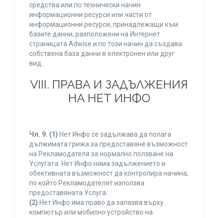
средства или по технически начин
информационни ресурси или части от
информационни ресурси, принадлежащи към
базите данни, разположени на Интернет
страницата Adwise и по този начин да създава
собствена база данни в електронен или друг
вид.
VIII. ПРАВА И ЗАДЪЛЖЕНИЯ
НА НЕТ ИНФО
Чл. 9.
(1)
Нет Инфо се задължава да полага
дължимата грижа за предоставяне възможност
на Рекламодателя за нормално ползване на
Услугата. Нет Инфо няма задължението и
обективната възможност да контролира начина,
по който Рекламодателят използва
предоставяната Услуга.
(2)
Нет Инфо има право да запазва върху
компютър или мобилно устройство на