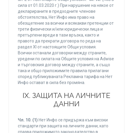
сила от 01.03.2020 г.) При нарушение на някое от
декларираните в предходните членове
обстоятелства, Нет Инфо има право на
обезщетение за всички и всякакви претенции от
трети физически и/или юридически лица и
претърпени вреди в тази връзка, както и
правото да прекрати договора по реда на
раздел XI от настоящите Общи условия.
Всички останали договорки между страните,
уредени по силата на Общите условия на Adwise
и търговския договор между страните, а също
така и общо приложимите правила прилагани
според публикуваната Рекламна тарифа на Нет
Инфо остават в сила без промяна.
IХ. ЗАЩИТА НА ЛИЧНИТЕ
ДАННИ
Чл. 10.
(1)
Нет Инфо се придържа към високи
стандарти при защита на личните данни, като
спазва приложимото законодателство в