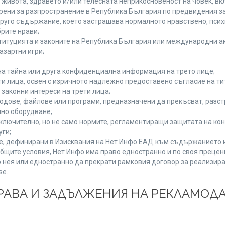
а живота, здравето и/или телесната неприкосновеност на човек, 
брени за разпространение в Република България по предвидения за
 друго съдържание, което застрашава нормалното нравствено, пси
рите нрави;
титуцията и законите на Република България или международни ак
азартни игри;
на тайна или друга конфиденциална информация на трето лице;
ети лица, освен с изричното надлежно предоставено съгласие на ти
законни интереси на трети лица;
одове, файлове или програми, предназначени да прекъсват, разс
но оборудване;
ключително, но не само нормите, регламентиращи защитата на конк
уги;
se, дефинирани в Изисквания на Нет Инфо ЕАД към съдържанието 
бщите условия, Нет Инфо има право едностранно и по своя преце
 нея или едностранно да прекрати рамковия договор за реализира
se.
 ПРАВА И ЗАДЪЛЖЕНИЯ НА РЕКЛАМОД