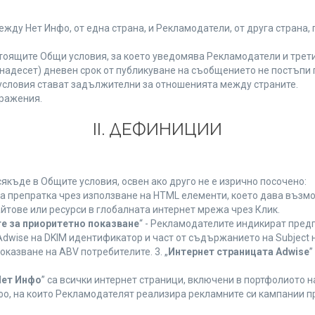
у Нет Инфо, от една страна, и Рекламодатели, от друга страна, 
тоящите Общи условия, за което уведомява Рекламодатели и трети
(петнадесет) дневен срок от публикуване на съобщението не постъп
словия стават задължителни за отношенията между страните.
ражения.
ІІ. ДЕФИНИЦИИ
къде в Общите условия, освен ако друго не е изрично посочено:
на препратка чрез използване на HTML елементи, което дава възм
йтове или ресурси в глобалната интернет мрежа чрез Клик.
е за приоритетно показване
“ - Рекламодателите индикират пред
dwise на DKIM идентификатор и част от съдържанието на Subject 
оказване на ABV потребителите. 3. „
Интернет страницата Adwise
”
Нет Инфо
” са всички интернет страници, включени в портфолиото 
о, на които Рекламодателят реализира рекламните си кампании п