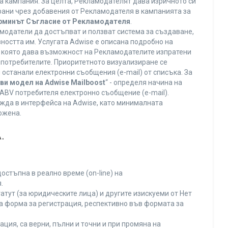
а кампания. За целта, Рекламодателят дава изричното си
ирани чрез добавения от Рекламодателя в кампанията за
ерминът Съгласие от Рекламодателя
.
модатели да достъпват и ползват система за създаване,
ността им. Услугата Adwise е описана подробно на
га, която дава възможност на Рекламодателите изпратени
V потребителите. Приоритетното визуализиране се
останали електронни съобщения (e-mail) от списъка. За
ви модел на Adwise Mailboost
“ - определя начина на
т ABV потребителя електронно съобщение (e-mail).
жда в интерфейса на Adwise, като минималната
ожена.
.
остъпна в реално време (on-line) на
.
тут (за юридическите лица) и другите изискуеми от Нет
а форма за регистрация, респективно във формата за
ция, са верни, пълни и точни и при промяна на