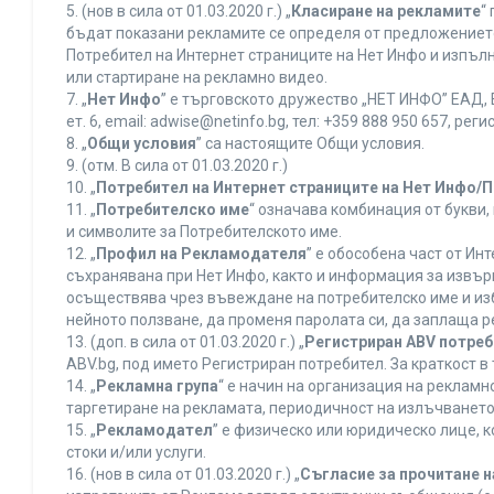
5. (нов в сила от 01.03.2020 г.) „
Класиране на рекламите
“
бъдат показани рекламите се определя от предложението 
Потребител на Интернет страниците на Нет Инфо и изпъ
или стартиране на рекламно видео.
7. „
Нет Инфо
” е търговското дружество „НЕТ ИНФО” ЕАД, 
ет. 6, еmail: adwise@netinfo.bg, тел: +359 888 950 657, 
8. „
Общи условия
” са настоящите Общи условия.
9. (отм. В сила от 01.03.2020 г.)
10. „
Потребител на Интернет страниците на Нет Инфо/
11. „
Потребителско име
“ означава комбинация от букви
и символите за Потребителското име.
12. „
Профил на Рекламодателя
” е обособена част от И
съхранявана при Нет Инфо, както и информация за извъ
осъществява чрез въвеждане на потребителско име и из
нейното ползване, да променя паролата си, да заплаща р
13. (доп. в сила от 01.03.2020 г.) „
Регистриран ABV потре
ABV.bg, под името Регистриран потребител. За краткост 
14. „
Рекламна група
“ е начин на организация на реклам
таргетиране на рекламата, периодичност на излъчването 
15. „
Рекламодател
” е физическо или юридическо лице, 
стоки и/или услуги.
16. (нов в сила от 01.03.2020 г.) „
Съгласие за прочитане н