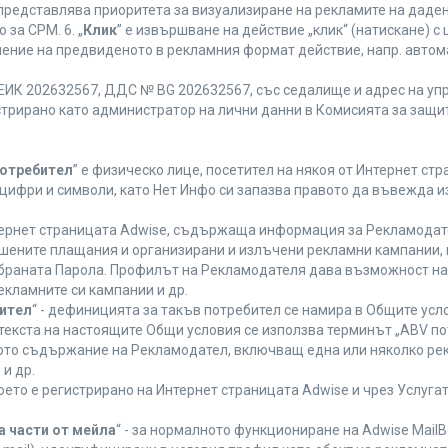
 представлява приоритета за визуализиране на рекламите на даден
за CPM. 6. „
Клик
” е извършване на действие „клик“ (натискане) 
лнение на предвиденото в рекламния формат действие, напр. авт
ЕИК 202632567, ДДС № BG 202632567, със седалище и адрес на упра
регистрирано като администратор на лични данни в Комисията за защи
Потребител
” е физическо лице, посетител на някоя от Интернет стр
, цифри и символи, като Нет Инфо си запазва правото да въвежда 
нтернет страницата Adwise, съдържаща информация за Рекламодател
ршените плащания и организирани и излъчени рекламни кампании,
браната Парола. Профилът на Рекламодателя дава възможност на 
екламните си кампании и др.
бител
“ - дефиницията за такъв потребител се намира в Общите усло
в текста на настоящите Общи условия се използва терминът „ABV по
ното съдържание на Рекламодател, включващ една или няколко рек
и др.
което е регистрирано на Интернет страницата Adwise и чрез Услуг
а части от мейла
“ - за нормалното функциониране на Adwise MailB