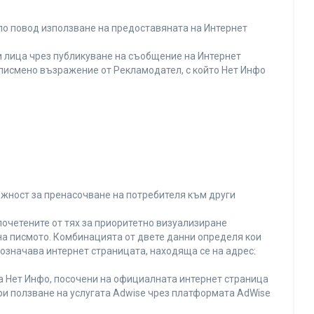
по повод използване на предоставяната на Интернет
 лица чрез публикуване на съобщение на Интернет
и писмено възражение от Рекламодател, с който Нет Инфо
ожност за пренасочване на потребителя към други
почетените от тях за приоритетно визуализиране
на писмото. Комбинацията от двете данни определя кои
 означава интернет страницата, находяща се на адрес:
на Нет Инфо, посочени на официалната интернет страница
ри ползване на услугата Adwise чрез платформата AdWise