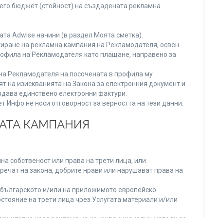
него бюджет (стойност) на създадената рекламна
та Adwise начини (в раздел Моята сметка).
тиране на рекламна кампания на Рекламодателя, освен
Профила на Рекламодателя като плащане, направено за
а на Рекламодателя на посочената в профила му
ят на изискванията на Закона за електронния документ и
издава единствено електронни фактури.
 Инфо не носи отговорност за верността на тези данни.
НАТА КАМПАНИЯ
а собственост или права на трети лица, или
речат на закона, добрите нрави или нарушават права на
българското и/или на приложимото европейско
стояние на трети лица чрез Услугата материали и/или