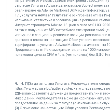
изпратените от Рекламодателя електронни съобщения (e-
съгласие Услугата Adwise да анализира Subject полетата
реализиране на Adwise Mailboost DKIM идентификатор. За
17. „
Услугата Adwise/ Услугата
“ е осигурената от Нет И
излъчване, статистика и организация на рекламни кампан
Интернет страницата Adwise. 18. (нов в сила от 01.03..2020 
от тях и получени от ABV потребител електронни съобщен
извършва в специални рекламни позиции, разположени в г
краткост в текста на настоящите Общи условия се използва 
тарифиране на услугата Adwise Mailboost, а именно - на 
Предложената от Рекламодателите цена на 1000 импресии
приемлива цена за CPM е 4 лв. (четири лева) без ДДС. 
Чл. 4.
(1)
За да използва Услугата, Рекламодателят следва
https://www.adwise.bg/auth/register, като следва конкр
(2)
Рекламодателят е длъжен да предостави пълни и верни
Инфо данни. Рекламодателят може да коригира и актуал
предоставяне на данни за фактура (с изключение на случа
(3)
С приемане на настоящите Общи условия Рекламодателя