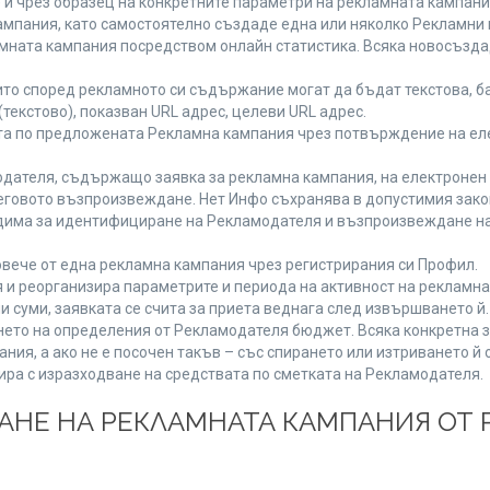
 и чрез образец на конкретните параметри на рекламната кампани
мпания, като самостоятелно създаде една или няколко Рекламни г
ламната кампания посредством онлайн статистика. Всяка новосъзд
то според рекламното си съдържание могат да бъдат текстова, ба
(текстово), показван URL адрес, целеви URL адрес.
та по предложената Рекламна кампания чрез потвърждение на ел
дателя, съдържащо заявка за рекламна кампания, на електронен 
говото възпроизвеждане. Нет Инфо съхранява в допустимия законе
одима за идентифициране на Рекламодателя и възпроизвеждане на
вече от една рекламна кампания чрез регистрирания си Профил.
и реорганизира параметрите и периода на активност на рекламна
и суми, заявката се счита за приета веднага след извършването й
ането на определения от Рекламодателя бюджет. Всяка конкретна 
ия, а ако не е посочен такъв – със спирането или изтриването й 
ира с изразходване на средствата по сметката на Рекламодателя.
ЩАНЕ НА РЕКЛАМНАТА КАМПАНИЯ ОТ