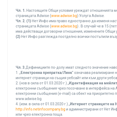
Чл. 1.
Настоящите Общи условия уреждат отношенията межд
страницата Adwise (
www.adwise.bg
) Услуга Adwise.
Чл. 2.
(1)
Нет Инфо има право едностранно да изменя нас
страницата Adwise (
www.adwise.bg
) . В случай че в 15 
има действащи договорни отношения, изменените Общи у
(2)
Нет Инфо разглежда поотделно всички постъпили въз
Чл. 3.
Дефинициите по-долу имат следното значение нався
1. „
Електронна препратка/Линк
” означава реализиране 
интернет страници на същия уебсайт или към други уебса
2. (нов в сила от 01.03.2020 г.) „
Идентификация на мейлит
електронни съобщения чрез посочване в интерфейса на A
електронни съобщения (e-mail) са обект на приоритетно п
www.adwise.bg.
4. (изм. в сила от 01.03.2020 г.) „
Интернет страниците на 
http://info.netinfocompany.bg
и администрирани от Нет Инф
или чрез електронна поща.