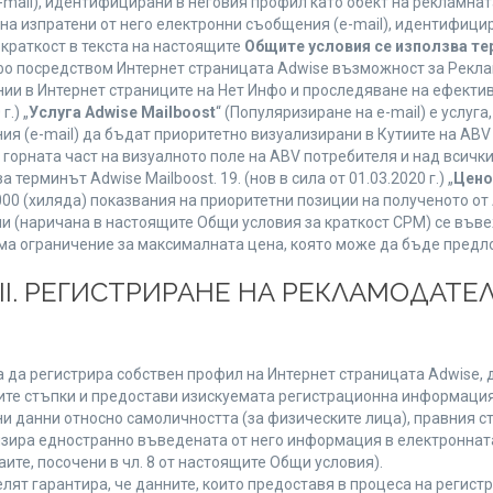
mail), идентифицирани в неговия профил като обект на рекламнат
 на изпратени от него електронни съобщения (e-mail), идентифиц
 краткост в текста на настоящите
Общите условия се използва т
нфо посредством Интернет страницата Adwise възможност за Рекла
ии в Интернет страниците на Нет Инфо и проследяване на ефектив
г.) „
Услуга Adwise Mailboost
“ (Популяризиране на e-mail) е услу
ия (e-mail) да бъдат приоритетно визуализирани в Кутиите на AB
орната част на визуалното поле на ABV потребителя и над всички 
терминът Adwise Mailboost. 19. (нов в сила от 01.03.2020 г.) „
Цено
1000 (хиляда) показвания на приоритетни позиции на полученото о
 (наричана в настоящите Общи условия за краткост CPM) се въве
Няма ограничение за максималната цена, която може да бъде предл
ІІІ. РЕГИСТРИРАНЕ НА РЕКЛАМОДАТЕЛ
 да регистрира собствен профил на Интернет страницата Adwise, д
етните стъпки и предостави изискуемата регистрационна информация
 данни относно самоличността (за физическите лица), правния ста
изира едностранно въведената от него информация в електроннат
ите, посочени в чл. 8 от настоящите Общи условия).
т гарантира, че данните, които предоставя в процеса на регистра