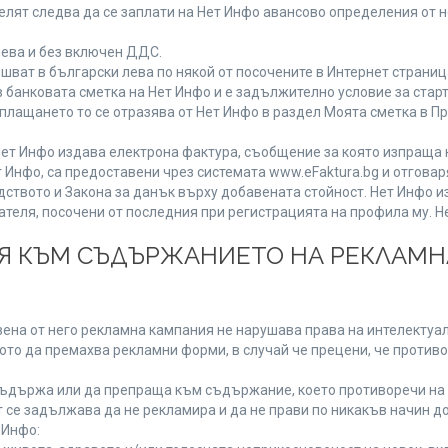
лят следва да се заплати на Нет Инфо авансово определения от 
лева и без включен ДДС.
ат в български лева по някой от посочените в Интернет страница
 банковата сметка на Нет Инфо и е задължително условие за стар
а плащането то се отразява от Нет Инфо в раздел Моята сметка в 
ия Нет Инфо издава електрона фактура, съобщение за която изпращ
 Инфо, са предоставени чрез системата www.eFaktura.bg и отговар
дството и Закона за данък върху добавената стойност. Нет Инфо 
ля, посочени от последния при регистрацията на профила му. Нет
ИЯ КЪМ СЪДЪРЖАНИЕТО НА РЕКЛАМ
ена от него рекламна кампания не нарушава права на интелектуалн
то да премахва рекламни форми, в случай че прецени, че противо
ъдържа или да препраща към съдържание, което противоречи на 
 се задължава да не рекламира и да не прави по никакъв начин до
 Инфо: