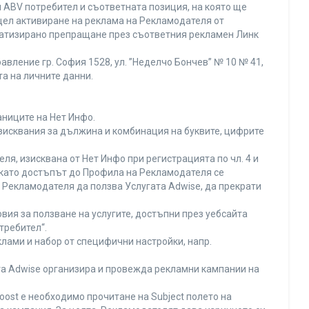
 ABV потребител и съответната позиция, на която ще
с цел активиране на реклама на Рекламодателя от
оматизирано препращане през съответния рекламен Линк
вление гр. София 1528, ул. ”Неделчо Бончев” № 10 № 41,
та на личните данни.
аниците на Нет Инфо.
изисквания за дължина и комбинация на буквите, цифрите
я, изисквана от Нет Инфо при регистрацията по чл. 4 и
 като достъпът до Профила на Рекламодателя се
Рекламодателя да ползва Услугата Adwise, да прекрати
вия за ползване на услугите, достъпни през уебсайта
требител“.
лами и набор от специфични настройки, напр.
ата Adwise организира и провежда рекламни кампании на
oost е необходимо прочитане на Subject полето на