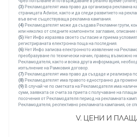
чрез попълване и потвърждаване в реално време (online)
(3)
Рекламодателят има право да организира рекламна ка
страницата Adwise, както и да следи развитието на рек
във вече съществуваща рекламна кампания.
(4)
Рекламодателят може да създава Рекламни групи, кои
или няколко от следните компоненти: заглавие, описание 
(5)
Нет Инфо изразява своето съгласие и приема условия
регистрираната електронна поща на последния.
(6)
Нет Инфо записва електронното изявление на Рекламо
преобразуване по технически начин, правещ възможно не
Рекламодателя, както и всяка друга информация, необх
изпълнение на Рамковия договор.
(7)
Рекламодателят има право да създаде и реализира по
(8)
Рекламодателят има правото едностранно да променя 
(9)
В случай че по сметката на Рекламодателя има наличн
суми, заявката се счита за приета с получаване на плащ
посочения от Рекламодателя период на рекламната кампан
Рекламодателя, респективно рекламната кампания, се сп
V. ЦЕНИ И ПЛА