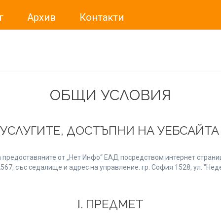
г
Архив
Контакти
ме искали да Ви уведомим, че „Нет Инфо“ ЕАД (
„Нет Инф
За повече информация, натиснете
тук.
ОБЩИ УСЛОВИЯ
 УСЛУГИТЕ, ДОСТЪПНИ НА УЕБСАЙТ
 предоставяните от „Нет Инфо“ ЕАД посредством интернет страниц
7, със седалище и адрес на управление: гр. София 1528, ул. "Неде
І. ПРЕДМЕТ