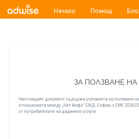
Начало
Помощ
Бло
Уважаеми рекламодатели, с настоящото съобщение бих
ЗА ПОЛЗВАНЕ НА
Настоящият документ съдържа условията за ползване на
отношенията между „Нет Инфо“ ЕАД, София, с ЕИК 20263256
от потребителите на дадените услуги.