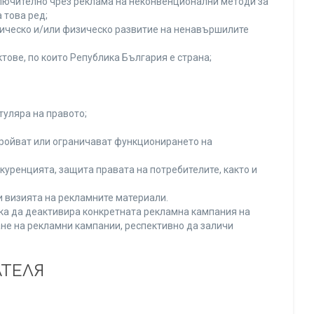
включително чрез реклама на неконвенционални методи за
 това ред;
хическо и/или физическо развитие на ненавършилите
тове, по които Република България е страна;
туляра на правото;
тройват или ограничават функционирането на
уренцията, защита правата на потребителите, както и
и визията на рекламните материали.
нка да деактивира конкретната рекламна кампания на
не на рекламни кампании, респективно да заличи
АТЕЛЯ