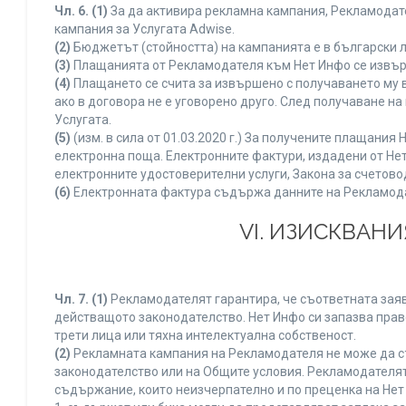
Чл. 6.
(1)
За да активира рекламна кампания, Рекламодате
кампания за Услугата Adwise.
(2)
Бюджетът (стойността) на кампанията е в български 
(3)
Плащанията от Рекламодателя към Нет Инфо се извършв
(4)
Плащането се счита за извършено с получаването му в
ако в договора не е уговорено друго. След получаване н
Услугата.
(5)
(изм. в сила от 01.03.2020 г.) За получените плащан
електронна поща. Електронните фактури, издадени от Нет
електронните удостоверителни услуги, Закона за счетово
(6)
Електронната фактура съдържа данните на Рекламодате
VI. ИЗИСКВАН
Чл. 7.
(1)
Рекламодателят гарантира, че съответната заяв
действащото законодателство. Нет Инфо си запазва право
трети лица или тяхна интелектуална собственост.
(2)
Рекламната кампания на Рекламодателя не може да с
законодателство или на Общите условия. Рекламодателят
съдържание, които неизчерпателно и по преценка на Нет