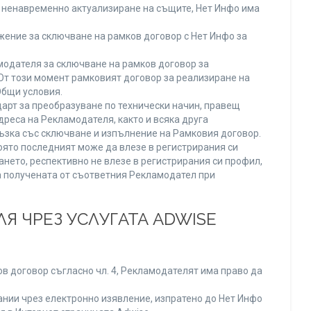
ли ненавременно актуализиране на същите, Нет Инфо има
ение за сключване на рамков договор с Нет Инфо за
одателя за сключване на рамков договор за
От този момент рамковият договор за реализиране на
Общи условия.
арт за преобразуване по технически начин, правещ
реса на Рекламодателя, както и всяка друга
зка със сключване и изпълнение на Рамковия договор.
оято последният може да влезе в регистрирания си
ането, респективно не влезе в регистрирания си профил,
ва получената от съответния Рекламодател при
Я ЧРЕЗ УСЛУГАТА ADWISE
в договор съгласно чл. 4, Рекламодателят има право да
нии чрез електронно изявление, изпратено до Нет Инфо