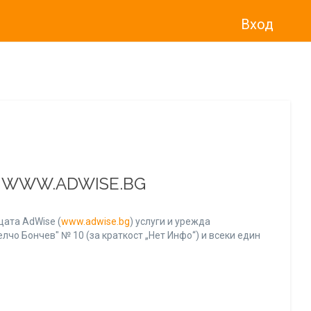
Вход
о“
)
прекратява услугата Adwise
считано от
01.01.2026 г
.
А WWW.ADWISE.BG
ата AdWise (
www.adwise.bg
) услуги и урежда
лчо Бончев" № 10 (за краткост „Нет Инфо“) и всеки един