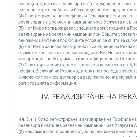
последните, ще ги актуализира в 7 (седем) дневен срок 
право да спре незабавно и без предизвестие предоставян
(4)
С регистриране на профила си Рекламодателят се съг
реализиране на рекламни кампании чрез Услугата и съгл
(5)
Нет Инфо потвърждава успешната регистрация на Про
реализиране на рекламни кампании при Общите условия 
рекламни кампании при Общите условия се счита за склю
(6)
Нет Инфо записва електронното изявление на Рекламо
възможно неговото възпроизвеждане. Нет Инфо съхранява 
информация, необходима за идентифициране на Рекламод
(7)
С потвърждението, респективно съгласието по ал. 5, 
профил. В случай че Рекламодателят не последва изпрате
сключеният рамков договор за реализиране на рекламни 
регистрацията информация.
IV. РЕАЛИЗИРАНЕ НА РЕ
Чл. 5.
(1)
. След регистриране и активиране на Профила н
реализира и излъчва рекламни кампании чрез Услугата A
(2)
Рекламодателят заявява отделна рекламна кампания к