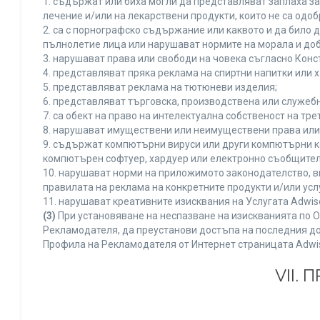
1. съдържат или биха могли да представляват заплаха з
лечение и/или на лекарствени продукти, които не са одо
2. са с порнографско съдържание или каквото и да било
пълнолетие лица или нарушават нормите на морала и доб
3. нарушават права или свободи на човека съгласно Конс
4. представляват пряка реклама на спиртни напитки или х
5. представляват реклама на тютюневи изделия;
6. представляват търговска, производствена или служеб
7. са обект на право на интелектуална собственост на тр
8. нарушават имуществени или неимуществени права или 
9. съдържат компютърни вируси или други компютърни к
компютърен софтуер, хардуер или електронно съобщител
10. нарушават норми на приложимото законодателство, в
правилата на реклама на конкретните продукти и/или усл
11. нарушават креативните изисквания на Услугата Adwi
(3)
При установяване на неспазване на изискванията по О
Рекламодателя, да преустанови достъпа на последния до
Профила на Рекламодателя от Интернет страницата Adwi
VII.