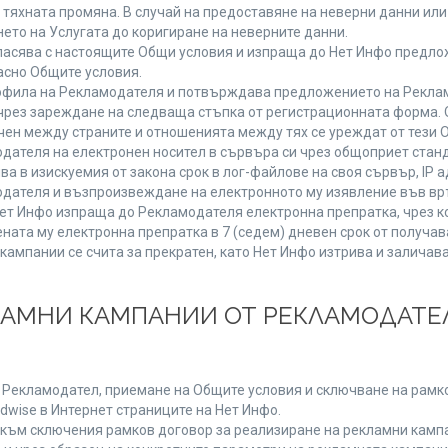
от тяхната промяна. В случай на предоставяне на неверни данни и
ето на Услугата до коригиране на неверните данни.
ласява с настоящите Общи условия и изпраща до Нет Инфо предлож
асно Общите условия.
фила на Рекламодателя и потвърждава предложението на Реклам
чрез зареждане на следваща стъпка от регистрационната форма. 
чен между страните и отношенията между тях се уреждат от тези 
дателя на електронен носител в сървъра си чрез общоприет станд
в изискуемия от закона срок в лог-файлове на своя сървър, IP ад
ателя и възпроизвеждане на електронното му изявление във връ
Нет Инфо изпраща до Рекламодателя електронна препратка, чрез к
ната му електронна препратка в 7 (седем) дневен срок от получав
кампании се счита за прекратен, като Нет Инфо изтрива и залича
КЛАМНИ КАМПАНИИ ОТ РЕКЛАМОДАТЕЛ
а Рекламодател, приемане на Общите условия и сключване на рамко
dwise в Интернет страниците на Нет Инфо.
ъм сключения рамков договор за реализиране на рекламни кампа