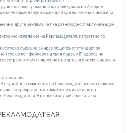
я в Интернет страницата Adwise.
рупи съгласно указанията, публикувани на Интернет
адена Рекламна група може да бъде включена в нова или
нерна, друга реклама. Всяка разновидност включва един
ектронно изявление на Рекламодателя, изпратено по
носител в сървъра си чрез общоприет стандарт за
н срок в лог-файлове на своя сървър IP адреса на
 електронното му изявление във връзка със сключване и
та кампания.
. В случай че по сметката на Рекламодателя няма налични
заявка се прекратява автоматично с изтичане на
от Рекламодателя. Във всеки случай заявката на
 РЕКЛАМОДАТЕЛЯ