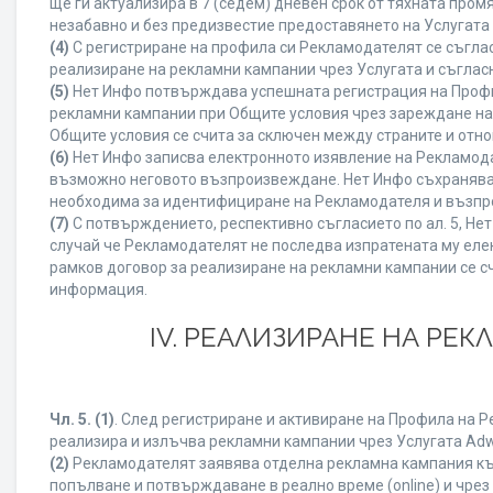
ще ги актуализира в 7 (седем) дневен срок от тяхната про
незабавно и без предизвестие предоставянето на Услугата 
(4)
С регистриране на профила си Рекламодателят се съгла
реализиране на рекламни кампании чрез Услугата и съглас
(5)
Нет Инфо потвърждава успешната регистрация на Профи
рекламни кампании при Общите условия чрез зареждане на
Общите условия се счита за сключен между страните и отн
(6)
Нет Инфо записва електронното изявление на Рекламода
възможно неговото възпроизвеждане. Нет Инфо съхранява в 
необходима за идентифициране на Рекламодателя и възпро
(7)
С потвърждението, респективно съгласието по ал. 5, Не
случай че Рекламодателят не последва изпратената му елек
рамков договор за реализиране на рекламни кампании се с
информация.
IV. РЕАЛИЗИРАНЕ НА РЕ
Чл. 5.
(1)
. След регистриране и активиране на Профила на 
реализира и излъчва рекламни кампании чрез Услугата Adwi
(2)
Рекламодателят заявява отделна рекламна кампания към
попълване и потвърждаване в реално време (online) и чрез