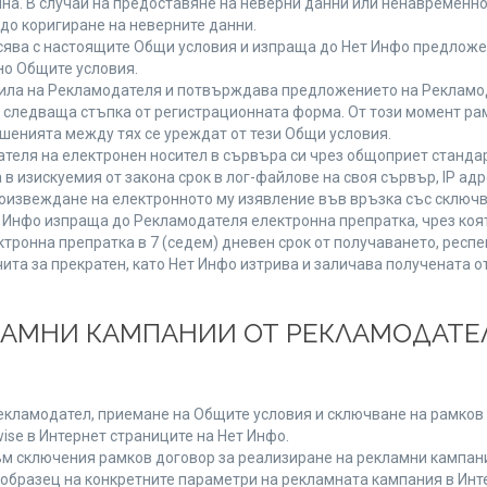
мяна. В случай на предоставяне на неверни данни или ненавременн
до коригиране на неверните данни.
сява с настоящите Общи условия и изпраща до Нет Инфо предложен
но Общите условия.
ла на Рекламодателя и потвърждава предложението на Рекламода
 следваща стъпка от регистрационната форма. От този момент ра
ошенията между тях се уреждат от тези Общи условия.
теля на електронен носител в сървъра си чрез общоприет стандар
изискуемия от закона срок в лог-файлове на своя сървър, IP адр
извеждане на електронното му изявление във връзка със сключв
т Инфо изпраща до Рекламодателя електронна препратка, чрез коя
тронна препратка в 7 (седем) дневен срок от получаването, респе
чита за прекратен, като Нет Инфо изтрива и заличава получената 
КЛАМНИ КАМПАНИИ ОТ РЕКЛАМОДАТЕЛ
Рекламодател, приемане на Общите условия и сключване на рамков 
se в Интернет страниците на Нет Инфо.
 сключения рамков договор за реализиране на рекламни кампании
 образец на конкретните параметри на рекламната кампания в Инт