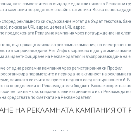
ания, като самостоятелно създаде една или няколко Рекламни гру
мната кампания посредством онлайн статистика. Всяка новосъздад
 според рекламното си съдържание могат да бъдат текстова, бане
ово), показван URL адрес, целеви URL адрес.
 по предложената Рекламна кампания чрез потвърждение на елект
теля, съдържащо заявка за рекламна кампания, на електронен но
вото възпроизвеждане. Нет Инфо съхранява в допустимия законен 
има за идентифициране на Рекламодателя и възпроизвеждане на е
че от една рекламна кампания чрез регистрирания си Профил.
реорганизира параметрите и периода на активност на рекламната
уми, заявката се счита за приета веднага след извършването й. 
ето на определения от Рекламодателя бюджет. Всяка конкретна зая
посочен такъв – със спирането или изтриването й от Рекламодател
 на средствата по сметката на Рекламодателя.
ЩАНЕ НА РЕКЛАМНАТА КАМПАНИЯ ОТ