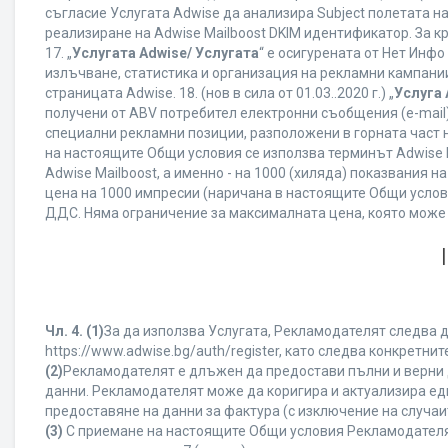
съгласие Услугата Adwise да анализира Subject полетата н
реализиране на Adwise Mailboost DKIM идентификатор. За к
17. „
Услугата Adwise/ Услугата
“ е осигурената от Нет Инф
излъчване, статистика и организация на рекламни кампании
страницата Adwise. 18. (нов в сила от 01.03..2020 г.) „
Услуга 
получени от ABV потребител електронни съобщения (e-mail
специални рекламни позиции, разположени в горната част на
на настоящите Общи условия се използва терминът Adwise Mail
Adwise Mailboost, а именно - на 1000 (хиляда) показвания
цена на 1000 импресии (наричана в настоящите Общи услови
ДДС. Няма ограничение за максималната цена, която може
Чл. 4.
(1)
За да използва Услугата, Рекламодателят следва д
https://www.adwise.bg/auth/register, като следва конкрет
(2)
Рекламодателят е длъжен да предостави пълни и верни д
данни. Рекламодателят може да коригира и актуализира е
предоставяне на данни за фактура (с изключение на случаит
(3)
С приемане на настоящите Общи условия Рекламодателят г