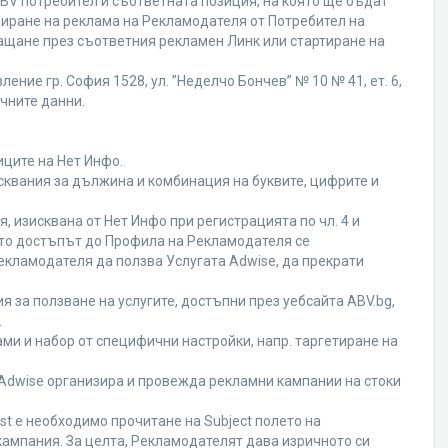
BV потребител и съответната позиция, на която ще бъдат
ивиране на реклама на Рекламодателя от Потребител на
ащане през съответния рекламен Линк или стартиране на
ние гр. София 1528, ул. ”Неделчо Бончев” № 10 № 41, ет. 6,
ичните данни.
иците на Нет Инфо.
исквания за дължина и комбинация на буквите, цифрите и
 изисквана от Нет Инфо при регистрацията по чл. 4 и
ато достъпът до Профила на Рекламодателя се
кламодателя да ползва Услугата Adwise, да прекрати
я за ползване на услугите, достъпни през уебсайта ABV.bg,
.
ми и набор от специфични настройки, напр. таргетиране на
а Adwise организира и провежда рекламни кампании на стоки
st е необходимо прочитане на Subject полето на
кампания. За целта, Рекламодателят дава изричното си