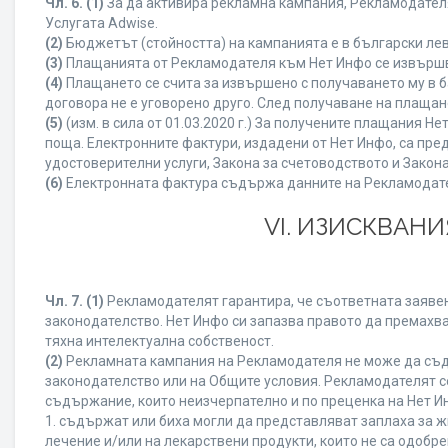
Чл. 6.
(1)
За да активира рекламна кампания, Рекламодателя
Услугата Adwise.
(2)
Бюджетът (стойността) на кампанията е в български ле
(3)
Плащанията от Рекламодателя към Нет Инфо се извършват
(4)
Плащането се счита за извършено с получаването му в б
договора не е уговорено друго. След получаване на плащан
(5)
(изм. в сила от 01.03.2020 г.) За получените плащания
поща. Електронните фактури, издадени от Нет Инфо, са пре
удостоверителни услуги, Закона за счетоводството и Закон
(6)
Електронната фактура съдържа данните на Рекламодателя
VI. ИЗИСКВАН
Чл. 7.
(1)
Рекламодателят гарантира, че съответната заявен
законодателство. Нет Инфо си запазва правото да премахва
тяхна интелектуална собственост.
(2)
Рекламната кампания на Рекламодателя не може да съд
законодателство или на Общите условия. Рекламодателят се
съдържание, които неизчерпателно и по преценка на Нет И
1. съдържат или биха могли да представляват заплаха за 
лечение и/или на лекарствени продукти, които не са одобр