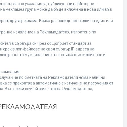
пи съгласно указанията, публикувани на Интернет
ена Рекламна група може да бъде включена в нова или във
рна, друга реклама. Всяка разновидност включва един или
ронно изявление на Рекламодателя, изпратено по
сител в сървъра си чрез общоприет стандарт за
срок в лог-файлове на своя сървър IP адреса на
лектронното му изявление във връзка със сключване и
 кампания.
В случай че по сметката на Рекламодателя няма налични
вка се прекратява автоматично с изтичане на посочения от
я. Във всеки случай заявката на Рекламодателя,
 РЕКЛАМОДАТЕЛЯ