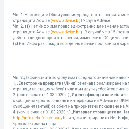
Чл. 1.
Настоящите Общи условия уреждат отношенията между 
страницата Adwise (
www.adwise.bg
) Услуга Adwise.
Чл. 2.
(1)
Нет Инфо има право едностранно да изменя насто
страницата Adwise (
www.adwise.bg
) . В случай че в 15 (п
действащи договорни отношения, изменените Общи условия
(2)
Нет Инфо разглежда поотделно всички постъпили възра
Чл. 3.
Дефинициите по-долу имат следното значение навсякъ
1. „
Електронна препратка/Линк
” означава реализиране на
страници на същия уебсайт или към други уебсайтове или р
2. (нов в сила от 01.03.2020 г.) „
Идентификация на мейлите 
съобщения чрез посочване в интерфейса на Adwise на DKIM
съобщения (e-mail) са обект на приоритетно показване на AB
4. (изм. в сила от 01.03.2020 г.) „
Интернет страниците на Не
http://info.netinfocompany.bg
и администрирани от Нет Инфо,
чрез електронна поща.