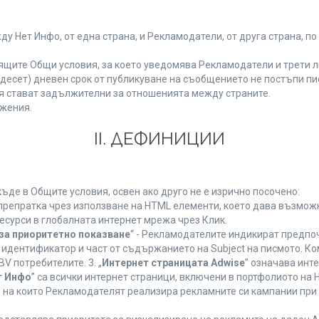
Нет Инфо, от една страна, и Рекламодатели, от друга страна, по
ящите Общи условия, за което уведомява Рекламодатели и трети л
етнадесет) дневен срок от публикуване на съобщението не постъпи 
 стават задължителни за отношенията между страните.
жения.
ІІ. ДЕФИНИЦИИ
де в Общите условия, освен ако друго не е изрично посочено:
 препратка чрез използване на HTML елементи, което дава възмож
есурси в глобалната интернет мрежа чрез Клик.
за приоритетно показване
“ - Рекламодателите индикират предпо
 идентификатор и част от съдържанието на Subject на писмото. К
V потребителите. 3. „
Интернет страницата Adwise
” означава инт
т Инфо
” са всички интернет страници, включени в портфолиото на
 на които Рекламодателят реализира рекламните си кампании при 