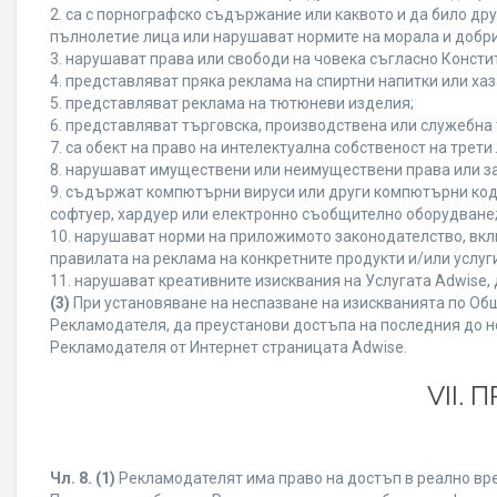
2. са с порнографско съдържание или каквото и да било д
пълнолетие лица или нарушават нормите на морала и добри
3. нарушават права или свободи на човека съгласно Консти
4. представляват пряка реклама на спиртни напитки или хаз
5. представляват реклама на тютюневи изделия;
6. представляват търговска, производствена или служебна
7. са обект на право на интелектуална собственост на трет
8. нарушават имуществени или неимуществени права или за
9. съдържат компютърни вируси или други компютърни код
софтуер, хардуер или електронно съобщително оборудване
10. нарушават норми на приложимото законодателство, вкл
правилата на реклама на конкретните продукти и/или услуги
11. нарушават креативните изисквания на Услугата Adwise
(3)
При установяване на неспазване на изискванията по Общ
Рекламодателя, да преустанови достъпа на последния до н
Рекламодателя от Интернет страницата Adwise.
VII.
Чл. 8.
(1)
Рекламодателят има право на достъп в реално врем