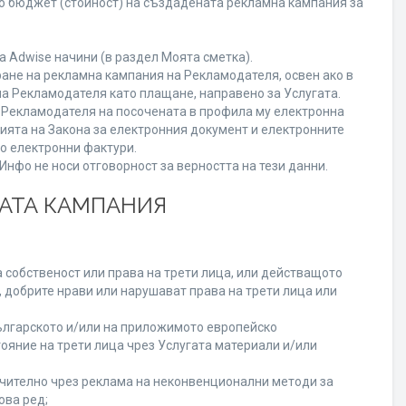
го бюджет (стойност) на създадената рекламна кампания за
 Adwise начини (в раздел Моята сметка).
ране на рекламна кампания на Рекламодателя, освен ако в
на Рекламодателя като плащане, направено за Услугата.
на Рекламодателя на посочената в профила му електронна
нията на Закона за електронния документ и електронните
но електронни фактури.
нфо не носи отговорност за верността на тези данни.
НАТА КАМПАНИЯ
 собственост или права на трети лица, или действащото
, добрите нрави или нарушават права на трети лица или
лгарското и/или на приложимото европейско
ояние на трети лица чрез Услугата материали и/или
лючително чрез реклама на неконвенционални методи за
ова ред;