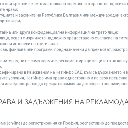
руго съдържание, което застрашава нормалното нравствено, психи
те нрави;
туцията и законите на Република България или международни акто
артни игри;
 тайна или друга конфиденциална информация на трето лице;
и лица, освен с изричното надлежно предоставено съгласие на титу
конни интереси на трети лица;
ове, файлове или програми, предназначени да прекъсват, разстр
;
ючително, но не само нормите, регламентиращи защитата на конкур
;
, дефинирани в Изисквания на Нет Инфо ЕАД към съдържанието и в
ите условия, Нет Инфо има право едностранно и по своя преценк
ея или едностранно да прекрати рамковия договор за реализиране
 ПРАВА И ЗАДЪЛЖЕНИЯ НА РЕКЛАМОД
е (on-line) до регистрирания си Профил, респективно до предоста