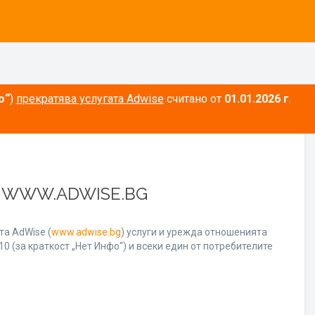
о“
)
прекратява услугата Adwise
считано от
01.01.2026 г
.
А WWW.ADWISE.BG
а AdWise (
www.adwise.bg
) услуги и урежда отношенията
0 (за краткост „Нет Инфо“) и всеки един от потребителите