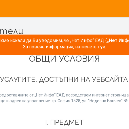
атели
ме искали да Ви уведомим, че „Нет Инфо“ ЕАД (
„Нет Инф
За повече информация, натиснете
тук.
ОБЩИ УСЛОВИЯ
 УСЛУГИТЕ, ДОСТЪПНИ НА УЕБСАЙТ
редоставяните от „Нет Инфо“ ЕАД посредством интернет страницат
е и адрес на управление: гр. София 1528, ул. "Неделчо Бончев" № 1
І. ПРЕДМЕТ