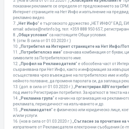
5. (нов в сила от 01.03.2020 г.) „
Класиране на рекламите
“ п
показани рекламите се определя от предложението за CPM. 
Интернет страниците на Нет Инфо и изпълнение на предвид
рекламно видео.
7. „
Нет Инфо
” е търговското дружество „НЕТ ИНФО” ЕАД, ЕИК
еmail: adwise@netinfo.bg, тел: +359 888 950 657, регистрир
8. „
Общи условия
” са настоящите Общи условия.
9. (отм. В сила от 01.03.2020 г.)
10. „
Потребител на Интернет страниците на Нет Инфо/По
11. „
Потребителско име
“ означава комбинация от букви, ц
символите за Потребителското име.
12. „
Профил на Рекламодателя
” е обособена част от Инт
съхранявана при Нет Инфо, както и информация за извърш
осъществява чрез въвеждане на потребителско име и избр
нейното ползване, да променя паролата си, да заплаща рек
13. (доп. в сила от 01.03.2020 г.) „
Регистриран ABV потреби
под името Регистриран потребител. За краткост в текста н
14. „
Рекламна група
“ е начин на организация на рекламно
рекламата, периодичност на излъчването и др.
15. „
Рекламодател
” е физическо или юридическо лице, ко
и/или услуги.
16. (нов в сила от 01.03.2020 г.) „
Съгласие за прочитане на 
изпратените от Рекламодателя електронни съобщения (e-ma