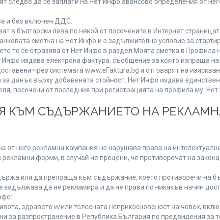
т следва да се заплати на Нет Инфо авансово определения от не
ва и без включен ДДС.
 в български лева по някой от посочените в Интернет страницата
анковата сметка на Нет Инфо и е задължително условие за старти
ето то се отразява от Нет Инфо в раздел Моята сметка в Профила 
 Нет Инфо издава електрона фактура, съобщение за която изпраща 
доставени чрез системата www.eFaktura.bg и отговарят на изисква
а за данък върху добавената стойност. Нет Инфо издава единстве
, посочени от последния при регистрацията на профила му. Нет И
ИЯ КЪМ СЪДЪРЖАНИЕТО НА РЕКЛАМ
а от него рекламна кампания не нарушава права на интелектуална
 рекламни форми, в случай че прецени, че противоречат на закона
ържа или да препраща към съдържание, което противоречи на бъ
 задължава да не рекламира и да не прави по никакъв начин дост
нфо:
живота, здравето и/или телесната неприкосновеност на човек, вк
ени за разпространение в Република България по предвидения за т