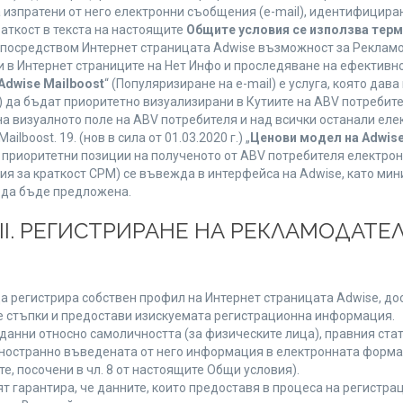
а изпратени от него електронни съобщения (e-mail), идентифицир
раткост в текста на настоящите
Общите условия се използва тер
о посредством Интернет страницата Adwise възможност за Рекламо
 в Интернет страниците на Нет Инфо и проследяване на ефективно
Adwise Mailboost
“ (Популяризиране на e-mail) е услуга, която да
) да бъдат приоритетно визуализирани в Кутиите на ABV потребит
 визуалното поле на ABV потребителя и над всички останали елект
boost. 19. (нов в сила от 01.03.2020 г.) „
Ценови модел на Adwise
 на приоритетни позиции на полученото от ABV потребителя електр
я за краткост CPM) се въвежда в интерфейса на Adwise, като мини
 да бъде предложена.
ІІІ. РЕГИСТРИРАНЕ НА РЕКЛАМОДАТЕЛ
а регистрира собствен профил на Интернет страницата Adwise, дост
ните стъпки и предостави изискуемата регистрационна информация.
анни относно самоличността (за физическите лица), правния стату
дностранно въведената от него информация в електронната форма 
е, посочени в чл. 8 от настоящите Общи условия).
арантира, че данните, които предоставя в процеса на регистраци