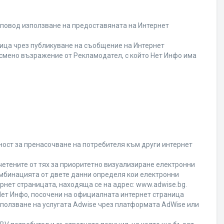
 повод използване на предоставяната на Интернет
ица чрез публикуване на съобщение на Интернет
писмено възражение от Рекламодател, с който Нет Инфо има
ност за пренасочване на потребителя към други интернет
четените от тях за приоритетно визуализиране електронни
омбинацията от двете данни определя кои електронни
ернет страницата, находяща се на адрес: www.adwise.bg.
 Нет Инфо, посочени на официалната интернет страница
ползване на услугата Adwise чрез платформата AdWise или