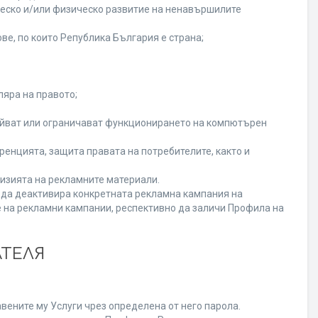
ческо и/или физическо развитие на ненавършилите
ве, по които Република България е страна;
ляра на правото;
ойват или ограничават функционирането на компютърен
енцията, защита правата на потребителите, както и
изията на рекламните материали.
а да деактивира конкретната рекламна кампания на
 на рекламни кампании, респективно да заличи Профила на
АТЕЛЯ
вените му Услуги чрез определена от него парола.