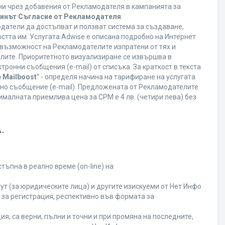
ани чрез добавения от Рекламодателя в кампанията за
минът Съгласие от Рекламодателя
.
датели да достъпват и ползват система за създаване,
стта им. Услугата Adwise е описана подробно на Интернет
ва възможност на Рекламодателите изпратени от тях и
елите. Приоритетното визуализиране се извършва в
ронни съобщения (e-mail) от списъка. За краткост в текста
 Mailboost
“ - определя начина на тарифиране на услугата
онно съобщение (e-mail). Предложената от Рекламодателите
малната приемлива цена за CPM е 4 лв. (четири лева) без
.
ъпна в реално време (on-line) на
т (за юридическите лица) и другите изискуеми от Нет Инфо
за регистрация, респективно във формата за
я, са верни, пълни и точни и при промяна на последните,