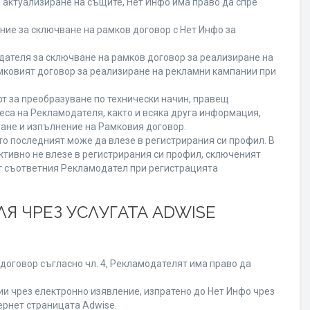
о актуализиране на същите, Нет Инфо има право да спре
ие за сключване на рамков договор с Нет Инфо за
теля за сключване на рамков договор за реализиране на
мковият договор за реализиране на рекламни кампании при
т за преобразуване по технически начин, правещ
еса на Рекламодателя, както и всяка друга информация,
ане и изпълнение на Рамковия договор.
то последният може да влезе в регистрирания си профил. В
ктивно не влезе в регистрирания си профил, сключеният
от съответния Рекламодател при регистрацията
Я ЧРЕЗ УСЛУГАТА ADWISE
договор съгласно чл. 4, Рекламодателят има право да
 чрез електронно изявление, изпратено до Нет Инфо чрез
ернет страницата Adwise.