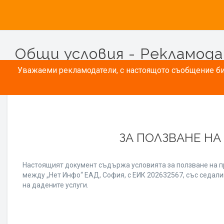
Общи условия - Рекламод
Уважаеми рекламодатели, с настоящото съобщение бих
ЗА ПОЛЗВАНЕ НА
Настоящият документ съдържа условията за ползване на п
между „Нет Инфо“ ЕАД, София, с ЕИК 202632567, със седалищ
на дадените услуги.