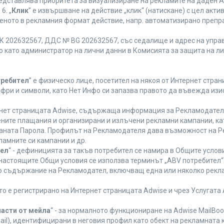
редставлява приоритета за визуализиране на рекламите на даден A
6. „
Клик
” е извършване на действие „клик“ (натискане) с цел акт
еното в рекламния формат действие, напр. автоматизирано препр
 202632567, ДДС № BG 202632567, със седалище и адрес на управле
ано като администратор на лични данни в Комисията за защита на л
требител
” е физическо лице, посетител на някоя от Интернет стран
ифри и символи, като Нет Инфо си запазва правото да въвежда из
ернет страницата Adwise, съдържаща информация за Рекламодателя,
ените плащания и организирани и излъчени рекламни кампании, к
аната Парола. Профилът на Рекламодателя дава възможност на Ре
ламните си кампании и др.
тел
“ - дефиницията за такъв потребител се намира в Общите услови
а настоящите Общи условия се използва терминът „ABV потребител“
то съдържание на Рекламодател, включващ една или няколко рекла
ето е регистрирано на Интернет страницата Adwise и чрез Услугат
части от мейла
“ - за нормалното функциониране на Adwise MailBoo
il), идентифицирани в неговия профил като обект на рекламната 