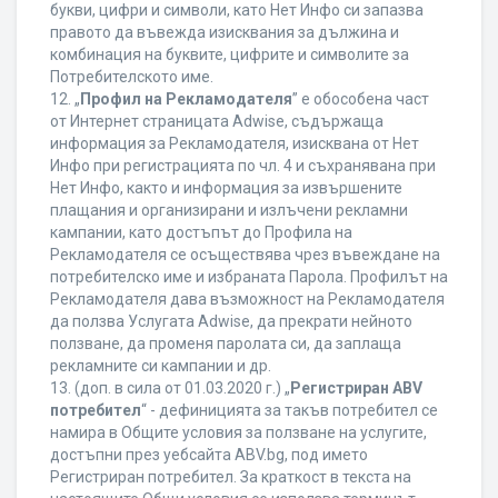
букви, цифри и символи, като Нет Инфо си запазва
правото да въвежда изисквания за дължина и
комбинация на буквите, цифрите и символите за
Потребителското име.
12. „
Профил на Рекламодателя
” е обособена част
от Интернет страницата Adwise, съдържаща
информация за Рекламодателя, изисквана от Нет
Инфо при регистрацията по чл. 4 и съхранявана при
Нет Инфо, както и информация за извършените
плащания и организирани и излъчени рекламни
кампании, като достъпът до Профила на
Рекламодателя се осъществява чрез въвеждане на
потребителско име и избраната Парола. Профилът на
Рекламодателя дава възможност на Рекламодателя
да ползва Услугата Adwise, да прекрати нейното
ползване, да променя паролата си, да заплаща
рекламните си кампании и др.
13. (доп. в сила от 01.03.2020 г.) „
Регистриран ABV
потребител
“ - дефиницията за такъв потребител се
намира в Общите условия за ползване на услугите,
достъпни през уебсайта ABV.bg, под името
Регистриран потребител. За краткост в текста на