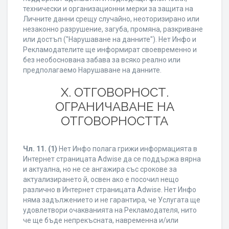
технически и организационни мерки за защита на
Личните данни срещу случайно, неоторизирано или
незаконно разрушение, загуба, промяна, разкриване
или достъп ("Нарушаване на данните"). Нет Инфо и
Рекламодателите ще информират своевременно и
без необоснована забава за всяко реално или
предполагаемо Нарушаване на данните.
X. ОТГОВОРНОСТ.
ОГРАНИЧАВАНЕ НА
ОТГОВОРНОСТТА
Чл. 11.
(1)
Нет Инфо полага грижи информацията в
Интернет страницата Adwise да се поддържа вярна
и актуална, но не се ангажира със срокове за
актуализирането й, освен ако е посочил нещо
различно в Интернет страницата Adwise. Нет Инфо
няма задължението и не гарантира, че Услугата ще
удовлетвори очакванията на Рекламодателя, нито
че ще бъде непрекъсната, навременна и/или