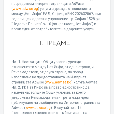
посредством интернет страницата AdWise
(
www.adwise.bg
) услуги и урежда отношенията
между „Нет Инфо“ ЕАД, София, с ЕИК 202632567, със
седалище и адрес на управление: гр. София 1528, ул.
"Неделчо Бончев" № 10 (за краткост „Нет Инфо“) и
всеки един от потребителите на дадените услуги.
І. ПРЕДМЕТ
Чл. 1.
Настоящите Общи условия уреждат
отношенията между Нет Инфо, от една страна, и
Рекламодатели, от друга страна, по повод
използване на предоставяната на Интернет
страницата Adwise (
www.adwise.bg
) Услуга Adwise.
Чл. 2.
(1)
Нет Инфо има право едностранно да
изменя настоящите Общи условия, за което
уведомява Рекламодатели и трети лица чрез
публикуване на съобщение на Интернет страницата
Adwise (
www.adwise.bg
) . В случай че в 15
(петнадесет) дневен срок от публикуване на