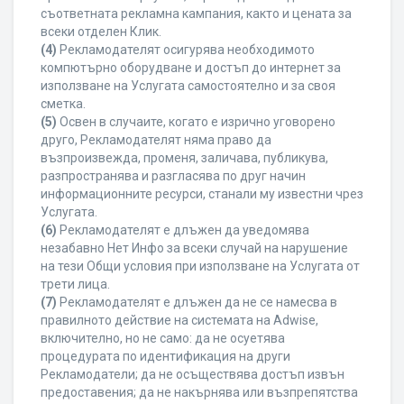
съответната рекламна кампания, както и цената за
всеки отделен Клик.
(4)
Рекламодателят осигурява необходимото
компютърно оборудване и достъп до интернет за
използване на Услугата самостоятелно и за своя
сметка.
(5)
Освен в случаите, когато е изрично уговорено
друго, Рекламодателят няма право да
възпроизвежда, променя, заличава, публикува,
разпространява и разгласява по друг начин
информационните ресурси, станали му известни чрез
Услугата.
(6)
Рекламодателят е длъжен да уведомява
незабавно Нет Инфо за всеки случай на нарушение
на тези Общи условия при използване на Услугата от
трети лица.
(7)
Рекламодателят е длъжен да не се намесва в
правилното действие на системата на Adwise,
включително, но не само: да не осуетява
процедурата по идентификация на други
Рекламодатели; да не осъществява достъп извън
предоставения; да не накърнява или възпрепятства