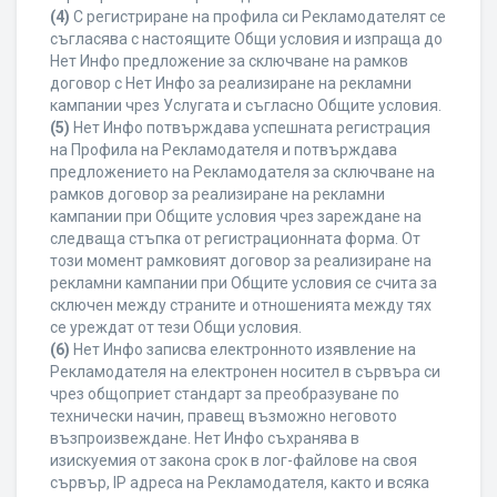
(4)
С регистриране на профила си Рекламодателят се
съгласява с настоящите Общи условия и изпраща до
Нет Инфо предложение за сключване на рамков
договор с Нет Инфо за реализиране на рекламни
кампании чрез Услугата и съгласно Общите условия.
(5)
Нет Инфо потвърждава успешната регистрация
на Профила на Рекламодателя и потвърждава
предложението на Рекламодателя за сключване на
рамков договор за реализиране на рекламни
кампании при Общите условия чрез зареждане на
следваща стъпка от регистрационната форма. От
този момент рамковият договор за реализиране на
рекламни кампании при Общите условия се счита за
сключен между страните и отношенията между тях
се уреждат от тези Общи условия.
(6)
Нет Инфо записва електронното изявление на
Рекламодателя на електронен носител в сървъра си
чрез общоприет стандарт за преобразуване по
технически начин, правещ възможно неговото
възпроизвеждане. Нет Инфо съхранява в
изискуемия от закона срок в лог-файлове на своя
сървър, IP адреса на Рекламодателя, както и всяка