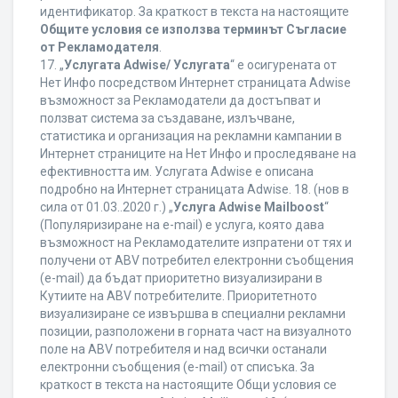
идентификатор. За краткост в текста на настоящите
Общите условия се използва терминът Съгласие
от Рекламодателя
.
17. „
Услугата Adwise/ Услугата
“ е осигурената от
Нет Инфо посредством Интернет страницата Adwise
възможност за Рекламодатели да достъпват и
ползват система за създаване, излъчване,
статистика и организация на рекламни кампании в
Интернет страниците на Нет Инфо и проследяване на
ефективността им. Услугата Adwise е описана
подробно на Интернет страницата Adwise. 18. (нов в
сила от 01.03..2020 г.) „
Услуга Adwise Mailboost
“
(Популяризиране на e-mail) е услуга, която дава
възможност на Рекламодателите изпратени от тях и
получени от ABV потребител електронни съобщения
(e-mail) да бъдат приоритетно визуализирани в
Кутиите на ABV потребителите. Приоритетното
визуализиране се извършва в специални рекламни
позиции, разположени в горната част на визуалното
поле на ABV потребителя и над всички останали
електронни съобщения (e-mail) от списъка. За
краткост в текста на настоящите Общи условия се