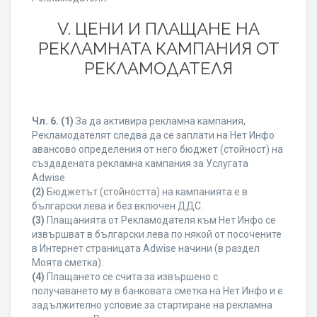
V. ЦЕНИ И ПЛАЩАНЕ НА
РЕКЛАМНАТА КАМПАНИЯ ОТ
РЕКЛАМОДАТЕЛЯ
Чл. 6.
(1)
За да активира рекламна кампания,
Рекламодателят следва да се заплати на Нет Инфо
авансово определения от него бюджет (стойност) на
създадената рекламна кампания за Услугата
Adwise.
(2)
Бюджетът (стойността) на кампанията е в
български лева и без включен ДДС.
(3)
Плащанията от Рекламодателя към Нет Инфо се
извършват в български лева по някой от посочените
в Интернет страницата Adwise начини (в раздел
Моята сметка).
(4)
Плащането се счита за извършено с
получаването му в банковата сметка на Нет Инфо и е
задължително условие за стартиране на рекламна