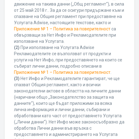
движение на такива данни („Общ регламент“), в сила
от 25 май 2018 г.. За да се осигури придържане към и
спазване на Общия регламент при предоставяне на
Услугата Adwise, настоящите текстове, както и
Приложение № 1 – Политика за поверителност
са
обвързващи за Нет Инфо и Рекламодателите при
използване на Услугата.
(2)
При използване на Услугата Adwise
Рекламодателите се възползват от продукти и
услуги на Нет Инфо, при предоставянето на които се
събират лични данни, подробно описани в
Приложение № 1 – Политика за поверителност
.
(3)
Нет Инфо и Рекламодателите гарантират, че ще
спазват Общия регламент, както и всички
законодателни актове в областта на личните данни
(наричани общо „Законодателство за защита на
данните“), които ще бъдат приложими за всяка
лична информация и лични данни, събирани и
обработвани като част от предоставянето Услугата
(„Лични данни“). Нет Инфо може законосъобразно да
обработва Лични данни във връзка с
предоставянето и администрирането на Услугата