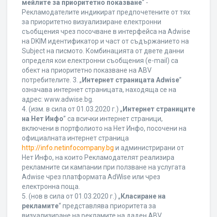
мейлите за приоритетно показване
“ -
Рекламодателите индикират предпочетените от тях
за приоритетно визуализиране електронни
съобщения чрез посочване в интерфейса на Adwise
на DKIM идентификатор и част от съдържанието на
Subject на писмото. Комбинацията от двете данни
определя кои електронни съобщения (e-mail) са
обект на приоритетно показване на ABV
потребителите. 3. „
Интернет страницата Adwise
”
означава интернет страницата, находяща се на
адрес: www.adwise.bg.
4. (изм. в сила от 01.03.2020 г.) „
Интернет страниците
на Нет Инфо
” са всички интернет страници,
включени в портфолиото на Нет Инфо, посочени на
официалната интернет страница
http://info.netinfocompany.bg
и администрирани от
Нет Инфо, на които Рекламодателят реализира
рекламните си кампании при ползване на услугата
Adwise чрез платформата AdWise или чрез
електронна поща.
5. (нов в сила от 01.03.2020 г.) „
Класиране на
рекламите
“ представлява приоритета за
визуализиране на рекламите на даден ABV