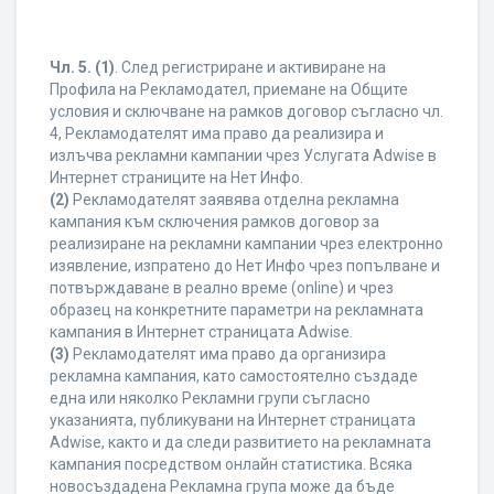
Чл. 5.
(1)
. След регистриране и активиране на
Профила на Рекламодател, приемане на Общите
условия и сключване на рамков договор съгласно чл.
4, Рекламодателят има право да реализира и
излъчва рекламни кампании чрез Услугата Adwise в
Интернет страниците на Нет Инфо.
(2)
Рекламодателят заявява отделна рекламна
кампания към сключения рамков договор за
реализиране на рекламни кампании чрез електронно
изявление, изпратено до Нет Инфо чрез попълване и
потвърждаване в реално време (online) и чрез
образец на конкретните параметри на рекламната
кампания в Интернет страницата Adwise.
(3)
Рекламодателят има право да организира
рекламна кампания, като самостоятелно създаде
една или няколко Рекламни групи съгласно
указанията, публикувани на Интернет страницата
Adwise, както и да следи развитието на рекламната
кампания посредством онлайн статистика. Всяка
новосъздадена Рекламна група може да бъде