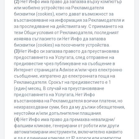
(2)
Нет Инфо има право да запазва върху компютър
или мобилно устройство на Рекламодателя
бисквитки (cookies), които дават възможност за
възстановяване на информация за Рекламодателя и
за проследяване на действията му. С приемането на
тези Общи условия от Рекламодателя, последният
изявява съгласието си Нет Инфо да запазва
бисквитки (cookies) на посочените устройства.
(3)
Нет Инфо си запазва правото да преустановява
предоставянето на Услугата, след отправяне на
предизвестие чрез публикуване на съобщение в
Интернет страницата Adwise и/или чрез електронно
съобщение, изпратено до електронната поща на
Рекламодателя. Срокът на предизвестието е 1
(един) месец. В случай на преустановяване
предоставянето на Услугата, Нет Инфо
възстановява на Рекламодателя всички платени, но
неизразходвани суми, без да му дължи обезщетения,
неустойки и/или допълнителни плащания.
(4)
Нет Инфо има право да премахва невалидни/
фалшиви кликове, генерирани от роботи или други
автоматизирани инструменти, включително каквито
и да е единични кликове от IP адреси или компютри,