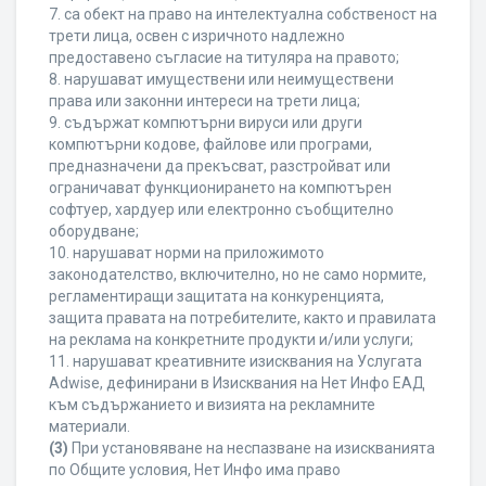
7. са обект на право на интелектуална собственост на
трети лица, освен с изричното надлежно
предоставено съгласие на титуляра на правото;
8. нарушават имуществени или неимуществени
права или законни интереси на трети лица;
9. съдържат компютърни вируси или други
компютърни кодове, файлове или програми,
предназначени да прекъсват, разстройват или
ограничават функционирането на компютърен
софтуер, хардуер или електронно съобщително
оборудване;
10. нарушават норми на приложимото
законодателство, включително, но не само нормите,
регламентиращи защитата на конкуренцията,
защита правата на потребителите, както и правилата
на реклама на конкретните продукти и/или услуги;
11. нарушават креативните изисквания на Услугата
Adwise, дефинирани в Изисквания на Нет Инфо ЕАД
към съдържанието и визията на рекламните
материали.
(3)
При установяване на неспазване на изискванията
по Общите условия, Нет Инфо има право