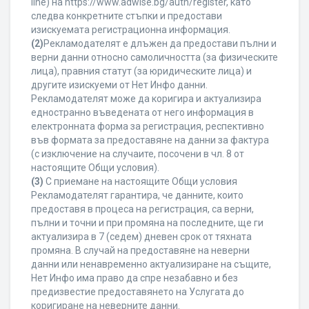
line) на https://www.adwise.bg/auth/register, като
следва конкретните стъпки и предостави
изискуемата регистрационна информация.
(2)
Рекламодателят е длъжен да предостави пълни и
верни данни относно самоличността (за физическите
лица), правния статут (за юридическите лица) и
другите изискуеми от Нет Инфо данни.
Рекламодателят може да коригира и актуализира
едностранно въведената от него информация в
електронната форма за регистрация, респективно
във формата за предоставяне на данни за фактура
(с изключение на случаите, посочени в чл. 8 от
настоящите Общи условия).
(3)
С приемане на настоящите Общи условия
Рекламодателят гарантира, че данните, които
предоставя в процеса на регистрация, са верни,
пълни и точни и при промяна на последните, ще ги
актуализира в 7 (седем) дневен срок от тяхната
промяна. В случай на предоставяне на неверни
данни или ненавременно актуализиране на същите,
Нет Инфо има право да спре незабавно и без
предизвестие предоставянето на Услугата до
коригиране на неверните данни.