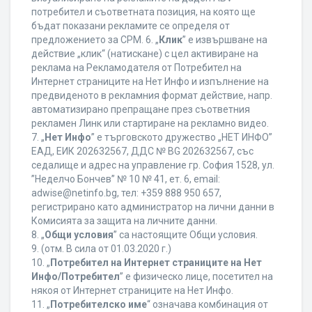
потребител и съответната позиция, на която ще
бъдат показани рекламите се определя от
предложението за CPM. 6. „
Клик
” е извършване на
действие „клик“ (натискане) с цел активиране на
реклама на Рекламодателя от Потребител на
Интернет страниците на Нет Инфо и изпълнение на
предвиденото в рекламния формат действие, напр.
автоматизирано препращане през съответния
рекламен Линк или стартиране на рекламно видео.
7. „
Нет Инфо
” е търговското дружество „НЕТ ИНФО”
ЕАД, ЕИК 202632567, ДДС № BG 202632567, със
седалище и адрес на управление гр. София 1528, ул.
”Неделчо Бончев” № 10 № 41, ет. 6, еmail:
adwise@netinfo.bg, тел: +359 888 950 657,
регистрирано като администратор на лични данни в
Комисията за защита на личните данни.
8. „
Общи условия
” са настоящите Общи условия.
9. (отм. В сила от 01.03.2020 г.)
10. „
Потребител на Интернет страниците на Нет
Инфо/Потребител
” е физическо лице, посетител на
някоя от Интернет страниците на Нет Инфо.
11. „
Потребителско име
“ означава комбинация от