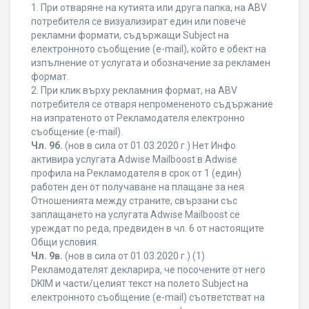
1. При отваряне на кутията или друга папка, на ABV
потребителя се визуализират един или повече
рекламни формати, съдържащи Subject на
електронното съобщение (e-mail), който е обект на
изпълнение от услугата и обозначение за рекламен
формат.
2. При клик върху рекламния формат, на ABV
потребителя се отваря непромененото съдържание
на изпратеното от Рекламодателя електронно
съобщение (e-mail).
Чл. 9б.
(нов в сила от 01.03.2020 г.) Нет Инфо
активира услугата Adwise Mailboost в Adwise
профила на Рекламодателя в срок от 1 (един)
работен ден от получаване на плащане за нея.
Отношенията между страните, свързани със
заплащането на услугата Adwise Mailboost се
уреждат по реда, предвиден в чл. 6 от настоящите
Общи условия.
Чл. 9в.
(нов в сила от 01.03.2020 г.) (1)
Рекламодателят декларира, че посочените от него
DKIM и части/целият текст на полето Subject на
електронното съобщение (e-mail) съответстват на