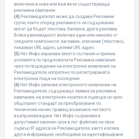
включена в нова или във вече съществуваща
рекламна кампания.
(4)
Рекламодателят може да създава Рекламни
групи, които според рекламното си съдържание
могат да бъдат текстова, банерна, друга реклама.
Всяка разновидност включва един или няколко от
следните компоненти: заглавие, описание (текстово),
показван URL адрес, целеви URL адрес.
(5)
Нет Инфо изразява своето съгласие и приема
условията по предложената Рекламна кампания
чрез потвърждение на електронно изявление на
Рекламодателя, изпратено по регистрираната
електронна поща на последния.
(6)
Нет Инфо записва електронното изявление на
Рекламодателя, съдържащо заявка за рекламна
кампания, на електронен носител в сървъра си чрез
общоприет стандарт за преобразуване по
технически начин, правещ възможно неговото
възпроизвеждане. Нет Инфо съхранява в
допустимия законен срок в лог-файлове на своя
сървър IP адреса на Рекламодателя, както и всяка
друга информация, необходима за идентифициране