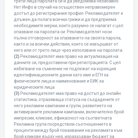
трети лица паролата си и да уведомява незабавно
Нет Инфо в случай на осъществен неправомерен
достъп до регистрирания профил. Рекламодателят е
длъжен да полага всички грижи и да предприема
необходимите мерки, които разумно се налагат с цел
опазване на паролата си. Рекламодателят носи
пълна отговорност за опазването на своята парола,
както и за всички действия, които се извършват от
него или от трето лице чрез използване на паролата.
(2)
Рекламодателят има право на актуализация на
данните си, предоставени при регистрацията. С цел
избягване на съмнение не подлежат на корекция
идентификационните данни като име и ЕГН за
физическите лица и наименование и ЕИК за
юридическите лица.
(3)
Рекламодателят има право на достъп до онлайн
статистика, отразяваща статуса на създадените от
него рекламни кампании и групи, развитието на
активираните рекламни кампании, включително брой
импресии, кликове, ефикасност на съответната
Рекламна група посредством съотношението в
проценти между брой показвания на рекламата към
брой кликове върху нея, изразходван бюджет за