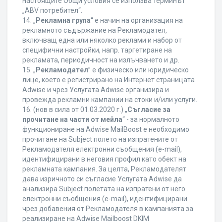
настоящите Общи условия се използва терминът
„ABV потребител“.
14. „
Рекламна група
“ е начин на организация на
рекламното съдържание на Рекламодател,
включващ една или няколко реклами и набор от
специфични настройки, напр. таргетиране на
рекламата, периодичност на излъчването и др.
15. „
Рекламодател
” е физическо или юридическо
лице, което е регистрирано на Интернет страницата
Adwise и чрез Услугата Adwise организира и
провежда рекламни кампании на стоки и/или услуги.
16. (нов в сила от 01.03.2020 г.) „
Съгласие за
прочитане на части от мейла
“ - за нормалното
функциониране на Adwise MailBoost е необходимо
прочитане на Subject полето на изпратените от
Рекламодателя електронни съобщения (e-mail),
идентифицирани в неговия профил като обект на
рекламната кампания. За целта, Рекламодателят
дава изричното си съгласие Услугата Adwise да
анализира Subject полетата на изпратени от него
електронни съобщения (e-mail), идентифицирани
чрез добавения от Рекламодателя в кампанията за
реализиране на Adwise Mailboost DKIM