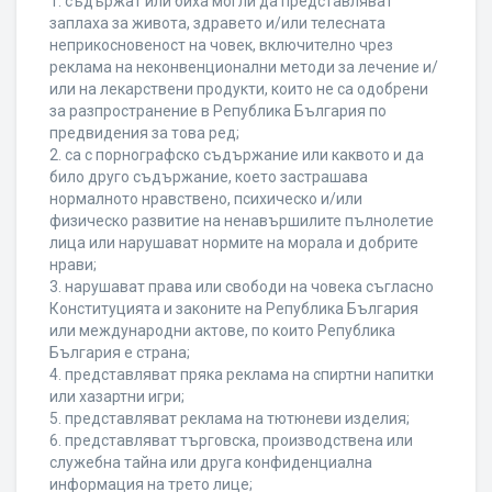
1. съдържат или биха могли да представляват
заплаха за живота, здравето и/или телесната
неприкосновеност на човек, включително чрез
реклама на неконвенционални методи за лечение и/
или на лекарствени продукти, които не са одобрени
за разпространение в Република България по
предвидения за това ред;
2. са с порнографско съдържание или каквото и да
било друго съдържание, което застрашава
нормалното нравствено, психическо и/или
физическо развитие на ненавършилите пълнолетие
лица или нарушават нормите на морала и добрите
нрави;
3. нарушават права или свободи на човека съгласно
Конституцията и законите на Република България
или международни актове, по които Република
България е страна;
4. представляват пряка реклама на спиртни напитки
или хазартни игри;
5. представляват реклама на тютюневи изделия;
6. представляват търговска, производствена или
служебна тайна или друга конфиденциална
информация на трето лице;