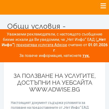
Общи условия -
Рекламодатели
Уважаеми рекламодатели, с настоящото съобщение
бихме искали да Ви уведомим, че „Нет Инфо“ ЕАД (
„Нет
Инфо“
)
прекратява услугата Adwise
считано от
01.01.2026
г
.
За повече информация, натиснете
тук.
ОБЩИ УСЛОВИЯ
ЗА ПОЛЗВАНЕ НА УСЛУГИТЕ,
ДОСТЪПНИ НА УЕБСАЙТА
WWW.ADWISE.BG
Настоящият документ съдържа условията за
ползване на предоставяните от „Нет Инфо“ ЕАД