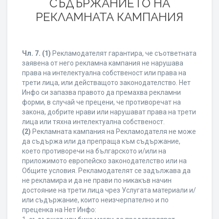
СЪДЪРЖАНИЕТО НА
РЕКЛАМНАТА КАМПАНИЯ
Чл. 7.
(1)
Рекламодателят гарантира, че съответната
заявена от него рекламна кампания не нарушава
права на интелектуална собственост или права на
трети лица, или действащото законодателство. Нет
Инфо си запазва правото да премахва рекламни
форми, в случай че прецени, че противоречат на
закона, добрите нрави или нарушават права на трети
лица или тяхна интелектуална собственост.
(2)
Рекламната кампания на Рекламодателя не може
да съдържа или да препраща към съдържание,
което противоречи на българското и/или на
приложимото европейско законодателство или на
Общите условия. Рекламодателят се задължава да
не рекламира и да не прави по никакъв начин
достояние на трети лица чрез Услугата материали и/
или съдържание, които неизчерпателно и по
преценка на Нет Инфо: