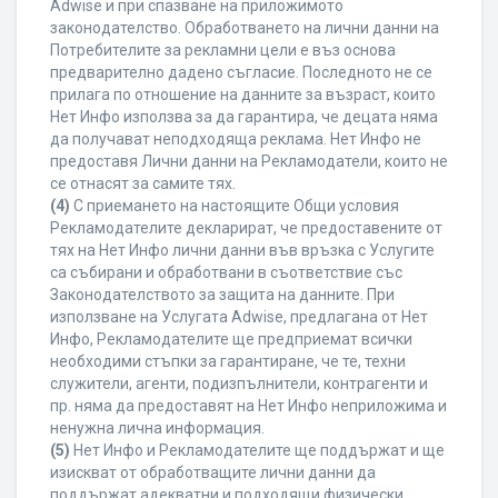
Adwise и при спазване на приложимото
законодателство. Обработването на лични данни на
Потребителите за рекламни цели е въз основа
предварително дадено съгласие. Последното не се
прилага по отношение на данните за възраст, които
Нет Инфо използва за да гарантира, че децата няма
да получават неподходяща реклама. Нет Инфо не
предоставя Лични данни на Рекламодатели, които не
се отнасят за самите тях.
(4)
С приемането на настоящите Общи условия
Рекламодателите декларират, че предоставените от
тях на Нет Инфо лични данни във връзка с Услугите
са събирани и обработвани в съответствие със
Законодателството за защита на данните. При
използване на Услугата Adwise, предлагана от Нет
Инфо, Рекламодателите ще предприемат всички
необходими стъпки за гарантиране, че те, техни
служители, агенти, подизпълнители, контрагенти и
пр. няма да предоставят на Нет Инфо неприложима и
ненужна лична информация.
(5)
Нет Инфо и Рекламодателите ще поддържат и ще
изискват от обработващите лични данни да
поддържат адекватни и подходящи физически,