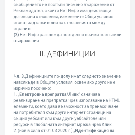
съобщението не постъпи писмено възражение от
Рекламодател, с който Нет Инфо има действащи
договорни отношения, изменените Общи условия
стават задължителни за отношенията между
страните.
(2)
Нет Инфо разглежда поотделно всички постъпили
възражения.
ІІ. ДЕФИНИЦИИ
Чл. 3.
Дефинициите по-долу имат следното значение
навсякъде в Общите условия, освен ако друго не е
изрично посочено:
1. „
Електронна препратка/Линк
” означава
реализиране на препратка чрез използване на HTML
елементи, което дава възможност за пренасочване
на потребителя към други интернет страници на
същия уебсайт или към други уебсайтове или
ресурси в глобалната интернет мрежа чрез Клик.
2. (нов в сила от 01.03.2020 г.) „
Идентификация на