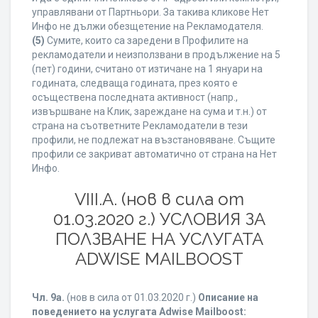
управлявани от Партньори. За такива кликове Нет
Инфо не дължи обезщетение на Рекламодателя.
(5)
Сумите, които са заредени в Профилите на
рекламодатели и неизползвани в продължение на 5
(пет) години, считано от изтичане на 1 януари на
годината, следваща годината, през която е
осъществена последната активност (напр.,
извършване на Клик, зареждане на сума и т.н.) от
страна на съответните Рекламодатели в тези
профили, не подлежат на възстановяване. Същите
профили се закриват автоматично от страна на Нет
Инфо.
VIII.A. (нов в сила от
01.03.2020 г.) УСЛОВИЯ ЗА
ПОЛЗВАНЕ НА УСЛУГАТА
ADWISE MAILBOOST
Чл. 9а.
(нов в сила от 01.03.2020 г.)
Описание на
поведението на услугата Adwise Mailboost: