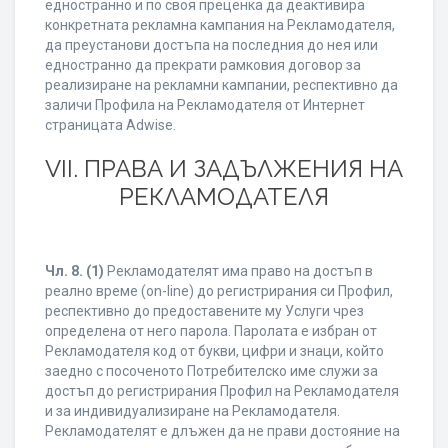
едностранно и по своя преценка да деактивира
конкретната рекламна кампания на Рекламодателя,
да преустанови достъпа на последния до нея или
едностранно да прекрати рамковия договор за
реализиране на рекламни кампании, респективно да
заличи Профила на Рекламодателя от Интернет
страницата Adwise.
VII. ПРАВА И ЗАДЪЛЖЕНИЯ НА
РЕКЛАМОДАТЕЛЯ
Чл. 8.
(1)
Рекламодателят има право на достъп в
реално време (on-line) до регистрирания си Профил,
респективно до предоставените му Услуги чрез
определена от него парола. Паролата е избран от
Рекламодателя код от букви, цифри и знаци, който
заедно с посоченото Потребителско име служи за
достъп до регистрирания Профил на Рекламодателя
и за индивидуализиране на Рекламодателя.
Рекламодателят е длъжен да не прави достояние на