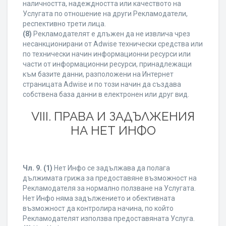
наличността, надеждността или качеството на
Услугата по отношение на други Рекламодатели,
респективно трети лица.
(8)
Рекламодателят е длъжен да не извлича чрез
несанкционирани от Adwise технически средства или
по технически начин информационни ресурси или
части от информационни ресурси, принадлежащи
към базите данни, разположени на Интернет
страницата Adwise и по този начин да създава
собствена база данни в електронен или друг вид.
VIII. ПРАВА И ЗАДЪЛЖЕНИЯ
НА НЕТ ИНФО
Чл. 9.
(1)
Нет Инфо се задължава да полага
дължимата грижа за предоставяне възможност на
Рекламодателя за нормално ползване на Услугата.
Нет Инфо няма задължението и обективната
възможност да контролира начина, по който
Рекламодателят използва предоставяната Услуга.