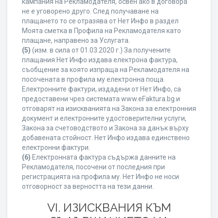
кампания на Рекламодателя, освен ако в договора
не е уговорено друго. След получаване на
плащането то се отразява от Нет Инфо в раздел
Моята сметка в Профила на Рекламодателя като
плащане, направено за Услугата.
(5)
(изм. в сила от 01.03.2020 г.) За получените
плащания Нет Инфо издава електрона фактура,
съобщение за която изпраща на Рекламодателя на
посочената в профила му електронна поща.
Електронните фактури, издадени от Нет Инфо, са
предоставени чрез системата www.eFaktura.bg и
отговарят на изискванията на Закона за електронния
документ и електронните удостоверителни услуги,
Закона за счетоводството и Закона за данък върху
добавената стойност. Нет Инфо издава единствено
електронни фактури.
(6)
Електронната фактура съдържа данните на
Рекламодателя, посочени от последния при
регистрацията на профила му. Нет Инфо не носи
отговорност за верността на тези данни.
VI. ИЗИСКВАНИЯ КЪМ