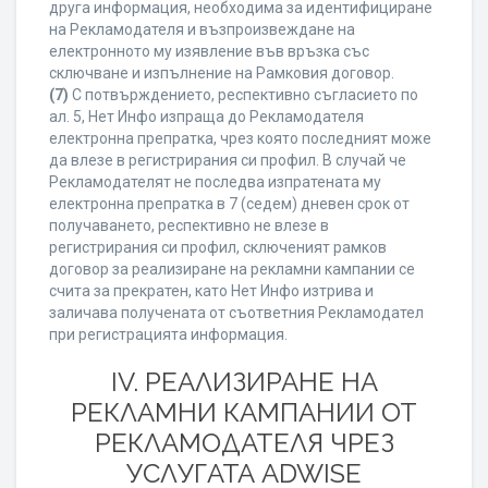
друга информация, необходима за идентифициране
на Рекламодателя и възпроизвеждане на
електронното му изявление във връзка със
сключване и изпълнение на Рамковия договор.
(7)
С потвърждението, респективно съгласието по
ал. 5, Нет Инфо изпраща до Рекламодателя
електронна препратка, чрез която последният може
да влезе в регистрирания си профил. В случай че
Рекламодателят не последва изпратената му
електронна препратка в 7 (седем) дневен срок от
получаването, респективно не влезе в
регистрирания си профил, сключеният рамков
договор за реализиране на рекламни кампании се
счита за прекратен, като Нет Инфо изтрива и
заличава получената от съответния Рекламодател
при регистрацията информация.
IV. РЕАЛИЗИРАНЕ НА
РЕКЛАМНИ КАМПАНИИ ОТ
РЕКЛАМОДАТЕЛЯ ЧРЕЗ
УСЛУГАТА ADWISE