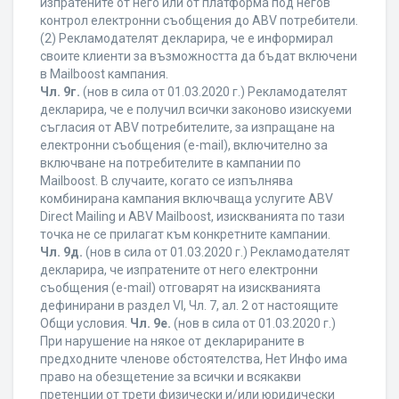
изпратените от него или от платформа под негов
контрол електронни съобщения до ABV потребители.
(2) Рекламодателят декларира, че е информирал
своите клиенти за възможността да бъдат включени
в Mailboost кампания.
Чл. 9г.
(нов в сила от 01.03.2020 г.) Рекламодателят
декларира, че е получил всички законово изискуеми
съгласия от ABV потребителите, за изпращане на
електронни съобщения (e-mail), включително за
включване на потребителите в кампании по
Mailboost. В случаите, когато се изпълнява
комбинирана кампания включваща услугите ABV
Direct Mailing и ABV Mailboost, изискванията по тази
точка не се прилагат към конкретните кампании.
Чл. 9д.
(нов в сила от 01.03.2020 г.) Рекламодателят
декларира, че изпратените от него електронни
съобщения (e-mail) отговарят на изискванията
дефинирани в раздел VI, Чл. 7, ал. 2 от настоящите
Общи условия.
Чл. 9е.
(нов в сила от 01.03.2020 г.)
При нарушение на някое от декларираните в
предходните членове обстоятелства, Нет Инфо има
право на обезщетение за всички и всякакви
претенции от трети физически и/или юридически