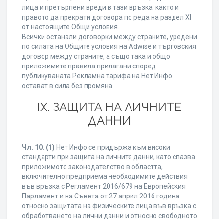
лица и претърпени вреди в тази връзка, както и
правото да прекрати договора по реда на раздел XI
от настоящите Общи условия.
Всички останали договорки между страните, уредени
по силата на Общите условия на Adwise и търговския
договор между страните, а също така и общо
приложимите правила прилагани според
публикуваната Рекламна тарифа на Нет Инфо
остават в сила без промяна.
IХ. ЗАЩИТА НА ЛИЧНИТЕ
ДАННИ
Чл. 10.
(1)
Нет Инфо се придържа към високи
стандарти при защита на личните данни, като спазва
приложимото законодателство в областта,
включително предприема необходимите действия
във връзка с Регламент 2016/679 на Европейския
Парламент и на Съвета от 27 април 2016 година
относно защитата на физическите лица във връзка с
обработването на лични данни и относно свободното