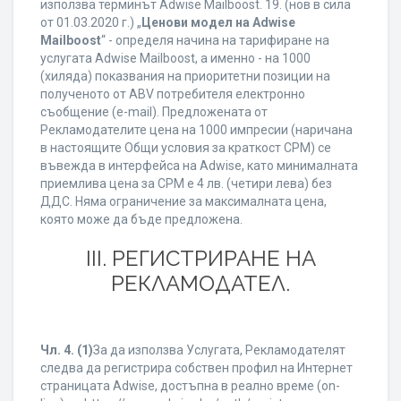
използва терминът Adwise Mailboost. 19. (нов в сила
от 01.03.2020 г.) „
Ценови модел на Adwise
Mailboost
“ - определя начина на тарифиране на
услугата Adwise Mailboost, а именно - на 1000
(хиляда) показвания на приоритетни позиции на
полученото от ABV потребителя електронно
съобщение (e-mail). Предложената от
Рекламодателите цена на 1000 импресии (наричана
в настоящите Общи условия за краткост CPM) се
въвежда в интерфейса на Adwise, като минималната
приемлива цена за CPM е 4 лв. (четири лева) без
ДДС. Няма ограничение за максималната цена,
която може да бъде предложена.
ІІІ. РЕГИСТРИРАНЕ НА
РЕКЛАМОДАТЕЛ.
Чл. 4.
(1)
За да използва Услугата, Рекламодателят
следва да регистрира собствен профил на Интернет
страницата Adwise, достъпна в реално време (on-