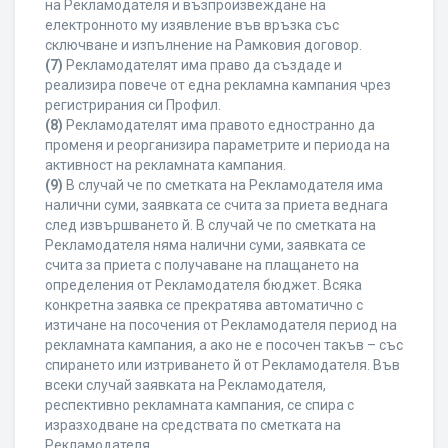
на Рекламодателя и възпроизвеждане на
електронното му изявление във връзка със
сключване и изпълнение на Рамковия договор.
(7)
Рекламодателят има право да създаде и
реализира повече от една рекламна кампания чрез
регистрирания си Профил.
(8)
Рекламодателят има правото едностранно да
променя и реорганизира параметрите и периода на
активност на рекламната кампания.
(9)
В случай че по сметката на Рекламодателя има
налични суми, заявката се счита за приета веднага
след извършването й. В случай че по сметката на
Рекламодателя няма налични суми, заявката се
счита за приета с получаване на плащането на
определения от Рекламодателя бюджет. Всяка
конкретна заявка се прекратява автоматично с
изтичане на посочения от Рекламодателя период на
рекламната кампания, а ако не е посочен такъв – със
спирането или изтриването й от Рекламодателя. Във
всеки случай заявката на Рекламодателя,
респективно рекламната кампания, се спира с
изразходване на средствата по сметката на
Рекламодателя.