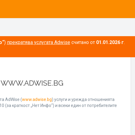
о“
)
прекратява услугата Adwise
считано от
01.01.2026 г
.
А WWW.ADWISE.BG
а AdWise (
www.adwise.bg
) услуги и урежда отношенията
0 (за краткост „Нет Инфо“) и всеки един от потребителите