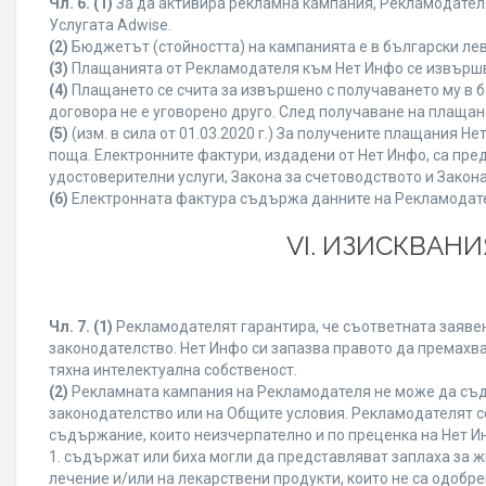
Чл. 6.
(1)
За да активира рекламна кампания, Рекламодателя
Услугата Adwise.
(2)
Бюджетът (стойността) на кампанията е в български ле
(3)
Плащанията от Рекламодателя към Нет Инфо се извършват
(4)
Плащането се счита за извършено с получаването му в б
договора не е уговорено друго. След получаване на плащан
(5)
(изм. в сила от 01.03.2020 г.) За получените плащания
поща. Електронните фактури, издадени от Нет Инфо, са пре
удостоверителни услуги, Закона за счетоводството и Закон
(6)
Електронната фактура съдържа данните на Рекламодателя
VI. ИЗИСКВАН
Чл. 7.
(1)
Рекламодателят гарантира, че съответната заявен
законодателство. Нет Инфо си запазва правото да премахва
тяхна интелектуална собственост.
(2)
Рекламната кампания на Рекламодателя не може да съд
законодателство или на Общите условия. Рекламодателят се
съдържание, които неизчерпателно и по преценка на Нет И
1. съдържат или биха могли да представляват заплаха за 
лечение и/или на лекарствени продукти, които не са одобр