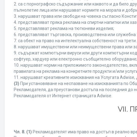
2. са с порнографско съдържание или каквото и да било д
пълнолетие лица или нарушават нормите на морала и добри
3. нарушават права или свободи на човека съгласно Консти
4. представляват пряка реклама на спиртни напитки или хаз
5. представляват реклама на тютюневи изделия;
6. представляват търговска, производствена или служебна
7. са обект на право на интелектуална собственост на трет
8. нарушават имуществени или неимуществени права или за
9. съдържат компютърни вируси или други компютърни код
софтуер, хардуер или електронно съобщително оборудване
10. нарушават норми на приложимото законодателство, вкл
правилата на реклама на конкретните продукти и/или услуги
11. нарушават креативните изисквания на Услугата Adwise
(3)
При установяване на неспазване на изискванията по Общ
Рекламодателя, да преустанови достъпа на последния до н
Рекламодателя от Интернет страницата Adwise.
VII.
Чл. 8.
(1)
Рекламодателят има право на достъп в реално врем