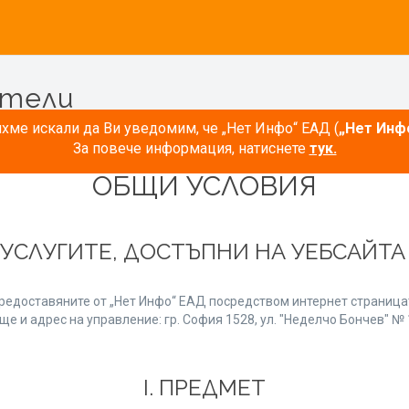
атели
ме искали да Ви уведомим, че „Нет Инфо“ ЕАД (
„Нет Инф
За повече информация, натиснете
тук.
ОБЩИ УСЛОВИЯ
 УСЛУГИТЕ, ДОСТЪПНИ НА УЕБСАЙТ
редоставяните от „Нет Инфо“ ЕАД посредством интернет страницат
е и адрес на управление: гр. София 1528, ул. "Неделчо Бончев" № 1
І. ПРЕДМЕТ