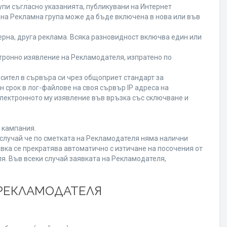
пи съгласно указанията, публикувани на Интернет
ена Рекламна група може да бъде включена в нова или във
рна, друга реклама. Всяка разновидност включва един или
ронно изявление на Рекламодателя, изпратено по
сител в сървъра си чрез общоприет стандарт за
срок в лог-файлове на своя сървър IP адреса на
лектронното му изявление във връзка със сключване и
 кампания.
В случай че по сметката на Рекламодателя няма налични
вка се прекратява автоматично с изтичане на посочения от
я. Във всеки случай заявката на Рекламодателя,
 РЕКЛАМОДАТЕЛЯ