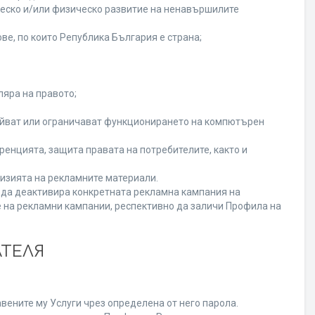
ческо и/или физическо развитие на ненавършилите
ве, по които Република България е страна;
ляра на правото;
ойват или ограничават функционирането на компютърен
енцията, защита правата на потребителите, както и
изията на рекламните материали.
а да деактивира конкретната рекламна кампания на
 на рекламни кампании, респективно да заличи Профила на
АТЕЛЯ
вените му Услуги чрез определена от него парола.