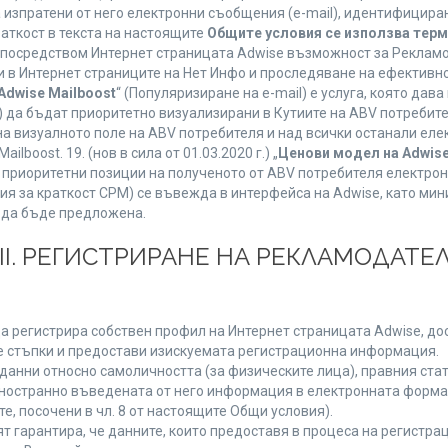
а изпратени от него електронни съобщения (e-mail), идентифицир
раткост в текста на настоящите
Общите условия се използва тер
о посредством Интернет страницата Adwise възможност за Рекламо
 в Интернет страниците на Нет Инфо и проследяване на ефективно
Adwise Mailboost
“ (Популяризиране на e-mail) е услуга, която да
) да бъдат приоритетно визуализирани в Кутиите на ABV потребит
 визуалното поле на ABV потребителя и над всички останали елект
boost. 19. (нов в сила от 01.03.2020 г.) „
Ценови модел на Adwise
 на приоритетни позиции на полученото от ABV потребителя електр
я за краткост CPM) се въвежда в интерфейса на Adwise, като мини
 да бъде предложена.
ІІІ. РЕГИСТРИРАНЕ НА РЕКЛАМОДАТЕЛ
а регистрира собствен профил на Интернет страницата Adwise, дост
ните стъпки и предостави изискуемата регистрационна информация.
анни относно самоличността (за физическите лица), правния стату
дностранно въведената от него информация в електронната форма 
е, посочени в чл. 8 от настоящите Общи условия).
арантира, че данните, които предоставя в процеса на регистраци