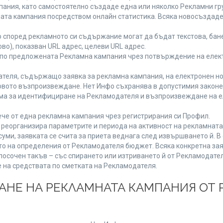
ания, като самостоятелно създаде една или няколко Рекламни гру
мната кампания посредством онлайн статистика. Всяка новосъздад
 според рекламното си съдържание могат да бъдат текстова, бане
ово), показван URL адрес, целеви URL адрес.
 по предложената Рекламна кампания чрез потвърждение на елект
теля, съдържащо заявка за рекламна кампания, на електронен но
вото възпроизвеждане. Нет Инфо съхранява в допустимия законен 
има за идентифициране на Рекламодателя и възпроизвеждане на е
че от една рекламна кампания чрез регистрирания си Профил.
реорганизира параметрите и периода на активност на рекламната
уми, заявката се счита за приета веднага след извършването й. 
ето на определения от Рекламодателя бюджет. Всяка конкретна зая
посочен такъв – със спирането или изтриването й от Рекламодател
 на средствата по сметката на Рекламодателя.
ЩАНЕ НА РЕКЛАМНАТА КАМПАНИЯ ОТ