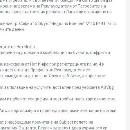
BV потребител и съответната позиция, на която ще бъдат
ивиране на реклама на Рекламодателя от Потребител на
ащане през съответния рекламен Линк или стартиране на
ние гр. София 1528, ул. ”Неделчо Бончев” № 10 № 41, ет. 6,
ичните данни.
иците на Нет Инфо.
исквания за дължина и комбинация на буквите, цифрите и
 изисквана от Нет Инфо при регистрацията по чл. 4 и
ато достъпът до Профила на Рекламодателя се
кламодателя да ползва Услугата Adwise, да прекрати
я за ползване на услугите, достъпни през уебсайта ABV.bg,
.
ми и набор от специфични настройки, напр. таргетиране на
а Adwise организира и провежда рекламни кампании на стоки
st е необходимо прочитане на Subject полето на
кампания. За целта, Рекламодателят дава изричното си