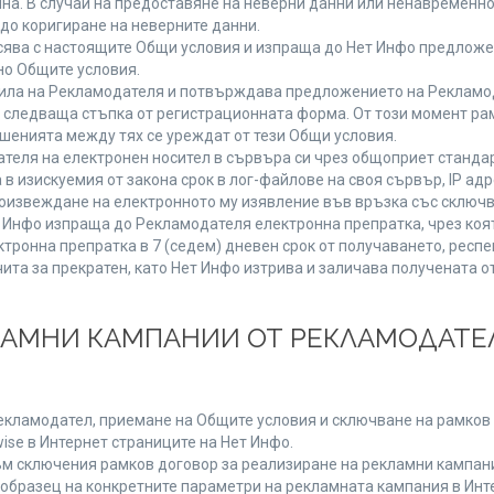
мяна. В случай на предоставяне на неверни данни или ненавременн
до коригиране на неверните данни.
сява с настоящите Общи условия и изпраща до Нет Инфо предложен
но Общите условия.
ла на Рекламодателя и потвърждава предложението на Рекламода
 следваща стъпка от регистрационната форма. От този момент ра
ошенията между тях се уреждат от тези Общи условия.
теля на електронен носител в сървъра си чрез общоприет стандар
изискуемия от закона срок в лог-файлове на своя сървър, IP адр
извеждане на електронното му изявление във връзка със сключв
т Инфо изпраща до Рекламодателя електронна препратка, чрез коя
тронна препратка в 7 (седем) дневен срок от получаването, респе
чита за прекратен, като Нет Инфо изтрива и заличава получената 
КЛАМНИ КАМПАНИИ ОТ РЕКЛАМОДАТЕЛ
Рекламодател, приемане на Общите условия и сключване на рамков 
se в Интернет страниците на Нет Инфо.
 сключения рамков договор за реализиране на рекламни кампании
 образец на конкретните параметри на рекламната кампания в Инт