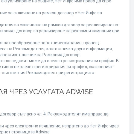
о актуализиране на същите, Нет Инфо има право да спре
ие за сключване на рамков договор с Нет Инфо за
теля за сключване на рамков договор за реализиране на
мковият договор за реализиране на рекламни кампании при
т за преобразуване по технически начин, правещ
еса на Рекламодателя, както и всяка друга информация,
ане и изпълнение на Рамковия договор.
то последният може да влезе в регистрирания си профил. В
ктивно не влезе в регистрирания си профил, сключеният
от съответния Рекламодател при регистрацията
Я ЧРЕЗ УСЛУГАТА ADWISE
договор съгласно чл. 4, Рекламодателят има право да
 чрез електронно изявление, изпратено до Нет Инфо чрез
ернет страницата Adwise.