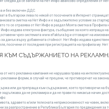
т следва да се заплати на Нет Инфо авансово определения от не
ва и без включен ДДС.
 в български лева по някой от посочените в Интернет страницата
анковата сметка на Нет Инфо и е задължително условие за старти
ето то се отразява от Нет Инфо в раздел Моята сметка в Профила 
 Нет Инфо издава електрона фактура, съобщение за която изпраща 
доставени чрез системата www.eFaktura.bg и отговарят на изисква
а за данък върху добавената стойност. Нет Инфо издава единстве
, посочени от последния при регистрацията на профила му. Нет И
ИЯ КЪМ СЪДЪРЖАНИЕТО НА РЕКЛАМ
а от него рекламна кампания не нарушава права на интелектуална
 рекламни форми, в случай че прецени, че противоречат на закона
ържа или да препраща към съдържание, което противоречи на бъ
 задължава да не рекламира и да не прави по никакъв начин дост
нфо:
живота, здравето и/или телесната неприкосновеност на човек, вк
ени за разпространение в Република България по предвидения за т