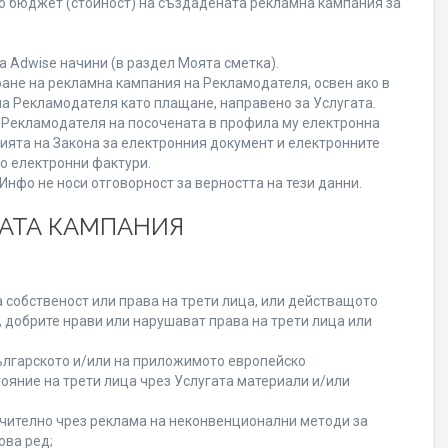
го бюджет (стойност) на създадената рекламна кампания за
 Adwise начини (в раздел Моята сметка).
ране на рекламна кампания на Рекламодателя, освен ако в
на Рекламодателя като плащане, направено за Услугата.
на Рекламодателя на посочената в профила му електронна
нията на Закона за електронния документ и електронните
но електронни фактури.
нфо не носи отговорност за верността на тези данни.
НАТА КАМПАНИЯ
 собственост или права на трети лица, или действащото
, добрите нрави или нарушават права на трети лица или
лгарското и/или на приложимото европейско
ояние на трети лица чрез Услугата материали и/или
лючително чрез реклама на неконвенционални методи за
ова ред;