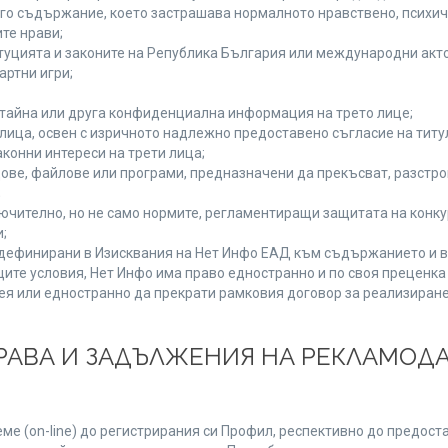
руго съдържание, което застрашава нормалното нравствено, психи
те нрави;
туцията и законите на Република България или международни акто
артни игри;
 тайна или друга конфиденциална информация на трето лице;
и лица, освен с изричното надлежно предоставено съгласие на титу
конни интереси на трети лица;
ове, файлове или програми, предназначени да прекъсват, разстр
;
ючително, но не само нормите, регламентиращи защитата на конкур
;
, дефинирани в Изисквания на Нет Инфо ЕАД към съдържанието и в
ите условия, Нет Инфо има право едностранно и по своя преценк
ея или едностранно да прекрати рамковия договор за реализиране
 ПРАВА И ЗАДЪЛЖЕНИЯ НА РЕКЛАМОД
е (on-line) до регистрирания си Профил, респективно до предоста