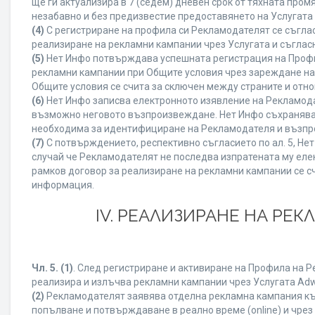
ще ги актуализира в 7 (седем) дневен срок от тяхната про
незабавно и без предизвестие предоставянето на Услугата 
(4)
С регистриране на профила си Рекламодателят се съгла
реализиране на рекламни кампании чрез Услугата и съглас
(5)
Нет Инфо потвърждава успешната регистрация на Профи
рекламни кампании при Общите условия чрез зареждане на
Общите условия се счита за сключен между страните и отн
(6)
Нет Инфо записва електронното изявление на Рекламода
възможно неговото възпроизвеждане. Нет Инфо съхранява в 
необходима за идентифициране на Рекламодателя и възпро
(7)
С потвърждението, респективно съгласието по ал. 5, Не
случай че Рекламодателят не последва изпратената му елек
рамков договор за реализиране на рекламни кампании се с
информация.
IV. РЕАЛИЗИРАНЕ НА РЕ
Чл. 5.
(1)
. След регистриране и активиране на Профила на 
реализира и излъчва рекламни кампании чрез Услугата Adwi
(2)
Рекламодателят заявява отделна рекламна кампания към
попълване и потвърждаване в реално време (online) и чрез