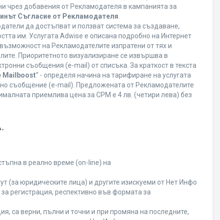
ани чрез добавения от Рекламодателя в кампанията за
минът Съгласие от Рекламодателя
.
датели да достъпват и ползват система за създаване,
стта им. Услугата Adwise е описана подробно на Интернет
ва възможност на Рекламодателите изпратени от тях и
елите. Приоритетното визуализиране се извършва в
ронни съобщения (e-mail) от списъка. За краткост в текста
 Mailboost
“ - определя начина на тарифиране на услугата
онно съобщение (e-mail). Предложената от Рекламодателите
малната приемлива цена за CPM е 4 лв. (четири лева) без
.
ъпна в реално време (on-line) на
т (за юридическите лица) и другите изискуеми от Нет Инфо
за регистрация, респективно във формата за
я, са верни, пълни и точни и при промяна на последните,