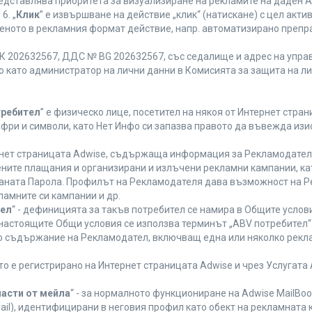
редставлява приоритета за визуализиране на рекламите на даден A
6. „
Клик
” е извършване на действие „клик“ (натискане) с цел акт
еното в рекламния формат действие, напр. автоматизирано препр
 202632567, ДДС № BG 202632567, със седалище и адрес на управле
ано като администратор на лични данни в Комисията за защита на л
требител
” е физическо лице, посетител на някоя от Интернет стран
ифри и символи, като Нет Инфо си запазва правото да въвежда из
ернет страницата Adwise, съдържаща информация за Рекламодателя,
ените плащания и организирани и излъчени рекламни кампании, к
аната Парола. Профилът на Рекламодателя дава възможност на Ре
ламните си кампании и др.
тел
“ - дефиницията за такъв потребител се намира в Общите услови
а настоящите Общи условия се използва терминът „ABV потребител“
то съдържание на Рекламодател, включващ една или няколко рекла
ето е регистрирано на Интернет страницата Adwise и чрез Услугат
части от мейла
“ - за нормалното функциониране на Adwise MailBoo
il), идентифицирани в неговия профил като обект на рекламната 