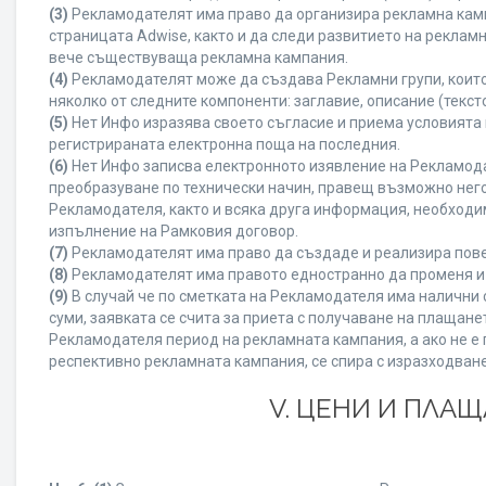
(3)
Рекламодателят има право да организира рекламна камп
страницата Adwise, както и да следи развитието на рекла
вече съществуваща рекламна кампания.
(4)
Рекламодателят може да създава Рекламни групи, които
няколко от следните компоненти: заглавие, описание (текст
(5)
Нет Инфо изразява своето съгласие и приема условията
регистрираната електронна поща на последния.
(6)
Нет Инфо записва електронното изявление на Рекламода
преобразуване по технически начин, правещ възможно него
Рекламодателя, както и всяка друга информация, необход
изпълнение на Рамковия договор.
(7)
Рекламодателят има право да създаде и реализира пове
(8)
Рекламодателят има правото едностранно да променя и 
(9)
В случай че по сметката на Рекламодателя има налични с
суми, заявката се счита за приета с получаване на плащан
Рекламодателя период на рекламната кампания, а ако не е 
респективно рекламната кампания, се спира с изразходване
V. ЦЕНИ И ПЛА