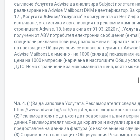
съгласие Услугата Adwise да анализира Subject полетата н
реализиране на Adwise Mailboost DKIM идентификатор. За к
17. „
Услугата Adwise/ Услугата
“ е осигурената от Нет Инф
излъчване, статистика и организация на рекламни кампании
страницата Adwise. 18. (нов в сила от 01.03..2020 г.) „
Услуга 
получени от ABV потребител електронни съобщения (e-mail
специални рекламни позиции, разположени в горната част на
на настоящите Общи условия се използва терминът Adwise Mail
Adwise Mailboost, а именно - на 1000 (хиляда) показвания
цена на 1000 импресии (наричана в настоящите Общи услови
ДДС. Няма ограничение за максималната цена, която може
Чл. 4.
(1)
За да използва Услугата, Рекламодателят следва д
https://www.adwise.bg/auth/register, като следва конкрет
(2)
Рекламодателят е длъжен да предостави пълни и верни д
данни. Рекламодателят може да коригира и актуализира е
предоставяне на данни за фактура (с изключение на случаит
(3)
С приемане на настоящите Общи условия Рекламодателят г