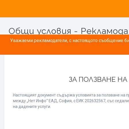
Общи условия - Рекламод
Уважаеми рекламодатели, с настоящото съобщение бих
ЗА ПОЛЗВАНЕ НА
Настоящият документ съдържа условията за ползване на п
между „Нет Инфо“ ЕАД, София, с ЕИК 202632567, със седалищ
на дадените услуги.