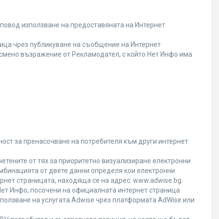
 повод използване на предоставяната на Интернет
ица чрез публикуване на съобщение на Интернет
писмено възражение от Рекламодател, с който Нет Инфо има
ност за пренасочване на потребителя към други интернет
четените от тях за приоритетно визуализиране електронни
омбинацията от двете данни определя кои електронни
ернет страницата, находяща се на адрес: www.adwise.bg.
 Нет Инфо, посочени на официалната интернет страница
ползване на услугата Adwise чрез платформата AdWise или