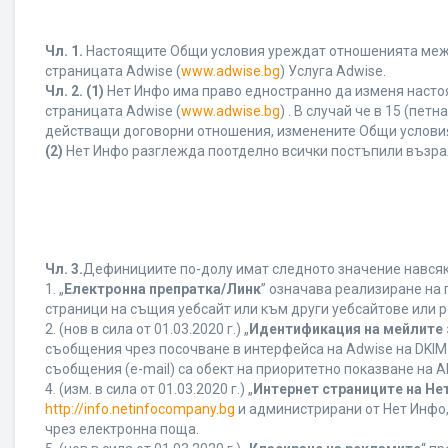
Чл. 1.
Настоящите Общи условия уреждат отношенията между 
страницата Adwise (
www.adwise.bg
) Услуга Adwise.
Чл. 2.
(1)
Нет Инфо има право едностранно да изменя насто
страницата Adwise (
www.adwise.bg
) . В случай че в 15 (п
действащи договорни отношения, изменените Общи условия
(2)
Нет Инфо разглежда поотделно всички постъпили възра
Чл. 3.
Дефинициите по-долу имат следното значение навсякъ
1. „
Електронна препратка/Линк
” означава реализиране на
страници на същия уебсайт или към други уебсайтове или р
2. (нов в сила от 01.03.2020 г.) „
Идентификация на мейлите 
съобщения чрез посочване в интерфейса на Adwise на DKIM
съобщения (e-mail) са обект на приоритетно показване на AB
4. (изм. в сила от 01.03.2020 г.) „
Интернет страниците на Не
http://info.netinfocompany.bg
и администрирани от Нет Инфо,
чрез електронна поща.