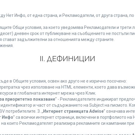
Нет Инфо, от една страна, и Рекламодатели, от друга страна, по
ящите Общи условия, за което уведомява Рекламодатели и трети л
етнадесет) дневен срок от публикуване на съобщението не постъпи 
 стават задължителни за отношенията между страните.
жения.
ІІ. ДЕФИНИЦИИ
де в Общите условия, освен ако друго не е изрично посочено:
 препратка чрез използване на HTML елементи, което дава възмож
есурси в глобалната интернет мрежа чрез Клик.
за приоритетно показване
“ - Рекламодателите индикират предпо
 идентификатор и част от съдържанието на Subject на писмото. К
V потребителите. 3. „
Интернет страницата Adwise
” означава инт
т Инфо
” са всички интернет страници, включени в портфолиото на
 на които Рекламодателят реализира рекламните си кампании при 