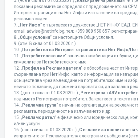
5. (нов в сила от 01.03.2020 г.) „
Класиране на рекламите
“ п
показани рекламите се определя от предложението за CPM. 
Интернет страниците на Нет Инфо и изпълнение на предвид
рекламно видео.
7. „
Нет Инфо
” е търговското дружество „НЕТ ИНФО” ЕАД, ЕИК
еmail: adwise@netinfo.bg, тел: +359 888 950 657, регистрир
8. „
Общи условия
” са настоящите Общи условия.
9. (отм. В сила от 01.03.2020 г.)
10. „
Потребител на Интернет страниците на Нет Инфо/По
11. „
Потребителско име
“ означава комбинация от букви, ц
символите за Потребителското име.
12. „
Профил на Рекламодателя
” е обособена част от Инт
съхранявана при Нет Инфо, както и информация за извърш
осъществява чрез въвеждане на потребителско име и избр
нейното ползване, да променя паролата си, да заплаща рек
13. (доп. в сила от 01.03.2020 г.) „
Регистриран ABV потреби
под името Регистриран потребител. За краткост в текста н
14. „
Рекламна група
“ е начин на организация на рекламно
рекламата, периодичност на излъчването и др.
15. „
Рекламодател
” е физическо или юридическо лице, ко
и/или услуги.
16. (нов в сила от 01.03.2020 г.) „
Съгласие за прочитане на 
изпратените от Рекламодателя електронни съобщения (e-ma