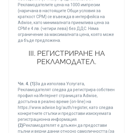
Рекламодателите цена на 1000 импресии
(наричана в настоящите Общи условия за
краткост CPM) се въвежда в интерфейса на
Adwise, като минималната приемлива цена за
CPM е 4 лв. (четири лева) без ДДС. Няма
ограничение за максималната цена, която може
да бъде предложена.
ІІІ. РЕГИСТРИРАНЕ НА
РЕКЛАМОДАТЕЛ.
Чл. 4.
(1)
За да използва Услугата,
Рекламодателят следва да регистрира собствен
профил на Интернет страницата Adwise,
достъпна в реално време (on-line) на
https://www.adwise.bg/auth/register, като следва
конкретните стъпки и предостави изискуемата
регистрационна информация.
(2)
Рекламодателят е длъжен да предостави
пълни и верни данни относно самоличността (за