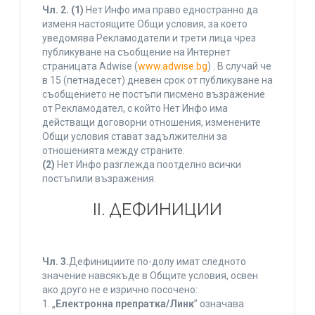
Чл. 2.
(1)
Нет Инфо има право едностранно да
изменя настоящите Общи условия, за което
уведомява Рекламодатели и трети лица чрез
публикуване на съобщение на Интернет
страницата Adwise (
www.adwise.bg
) . В случай че
в 15 (петнадесет) дневен срок от публикуване на
съобщението не постъпи писмено възражение
от Рекламодател, с който Нет Инфо има
действащи договорни отношения, изменените
Общи условия стават задължителни за
отношенията между страните.
(2)
Нет Инфо разглежда поотделно всички
постъпили възражения.
ІІ. ДЕФИНИЦИИ
Чл. 3.
Дефинициите по-долу имат следното
значение навсякъде в Общите условия, освен
ако друго не е изрично посочено:
1. „
Електронна препратка/Линк
” означава