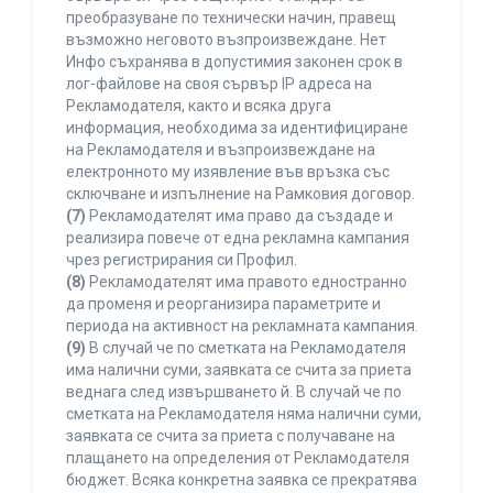
преобразуване по технически начин, правещ
възможно неговото възпроизвеждане. Нет
Инфо съхранява в допустимия законен срок в
лог-файлове на своя сървър IP адреса на
Рекламодателя, както и всяка друга
информация, необходима за идентифициране
на Рекламодателя и възпроизвеждане на
електронното му изявление във връзка със
сключване и изпълнение на Рамковия договор.
(7)
Рекламодателят има право да създаде и
реализира повече от една рекламна кампания
чрез регистрирания си Профил.
(8)
Рекламодателят има правото едностранно
да променя и реорганизира параметрите и
периода на активност на рекламната кампания.
(9)
В случай че по сметката на Рекламодателя
има налични суми, заявката се счита за приета
веднага след извършването й. В случай че по
сметката на Рекламодателя няма налични суми,
заявката се счита за приета с получаване на
плащането на определения от Рекламодателя
бюджет. Всяка конкретна заявка се прекратява