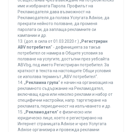
осъществява чрез въвеждане на потребителско
име и избраната Парола. Профилът на
Рекламодателя дава възможност на
Рекламодателя да ползва Услугата Adwise, да
прекрати нейното ползване, да променя
паролата си, да заплаща рекламните си
кампании и др.
13. (доп. в сила от 01.03.2020 г.) „
Регистриран
ABV потребител
“ - дефиницията за такъв
потребител се намира в Общите условия за
ползване на услугите, достъпни през уебсайта
ABV.bg, под името Регистриран потребител. За
краткост в текста на настоящите Общи условия
се използва терминът „ABV потребител“.
14. „
Рекламна група
“ е начин на организация на
рекламното съдържание на Рекламодател,
включващ една или няколко реклами и набор от
специфични настройки, напр. таргетиране на
рекламата, периодичност на излъчването и др.
15. „
Рекламодател
” е физическо или
юридическо лице, което е регистрирано на
Интернет страницата Adwise и чрез Услугата
Adwise организира и провежда рекламни