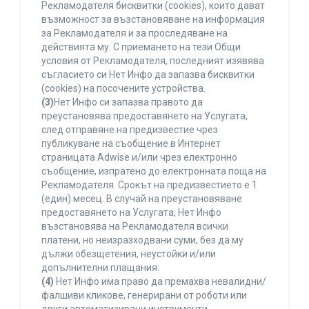
Рекламодателя бисквитки (cookies), които дават
възможност за възстановяване на информация
за Рекламодателя и за проследяване на
действията му. С приемането на тези Общи
условия от Рекламодателя, последният изявява
съгласието си Нет Инфо да запазва бисквитки
(cookies) на посочените устройства.
(3)
Нет Инфо си запазва правото да
преустановява предоставянето на Услугата,
след отправяне на предизвестие чрез
публикуване на съобщение в Интернет
страницата Adwise и/или чрез електронно
съобщение, изпратено до електронната поща на
Рекламодателя. Срокът на предизвестието е 1
(един) месец. В случай на преустановяване
предоставянето на Услугата, Нет Инфо
възстановява на Рекламодателя всички
платени, но неизразходвани суми, без да му
дължи обезщетения, неустойки и/или
допълнителни плащания.
(4)
Нет Инфо има право да премахва невалидни/
фалшиви кликове, генерирани от роботи или