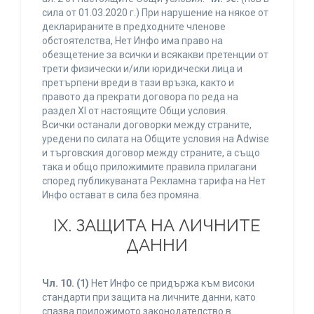
сила от 01.03.2020 г.) При нарушение на някое от
декларираните в предходните членове
обстоятелства, Нет Инфо има право на
обезщетение за всички и всякакви претенции от
трети физически и/или юридически лица и
претърпени вреди в тази връзка, както и
правото да прекрати договора по реда на
раздел XI от настоящите Общи условия.
Всички останали договорки между страните,
уредени по силата на Общите условия на Adwise
и търговския договор между страните, а също
така и общо приложимите правила прилагани
според публикуваната Рекламна тарифа на Нет
Инфо остават в сила без промяна.
IХ. ЗАЩИТА НА ЛИЧНИТЕ
ДАННИ
Чл. 10.
(1)
Нет Инфо се придържа към високи
стандарти при защита на личните данни, като
спазва приложимото законодателство в