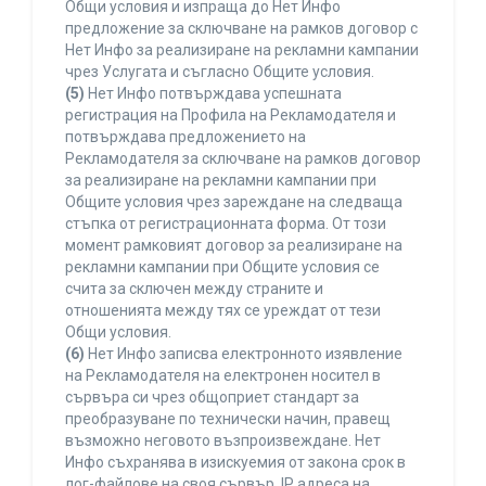
Общи условия и изпраща до Нет Инфо
предложение за сключване на рамков договор с
Нет Инфо за реализиране на рекламни кампании
чрез Услугата и съгласно Общите условия.
(5)
Нет Инфо потвърждава успешната
регистрация на Профила на Рекламодателя и
потвърждава предложението на
Рекламодателя за сключване на рамков договор
за реализиране на рекламни кампании при
Общите условия чрез зареждане на следваща
стъпка от регистрационната форма. От този
момент рамковият договор за реализиране на
рекламни кампании при Общите условия се
счита за сключен между страните и
отношенията между тях се уреждат от тези
Общи условия.
(6)
Нет Инфо записва електронното изявление
на Рекламодателя на електронен носител в
сървъра си чрез общоприет стандарт за
преобразуване по технически начин, правещ
възможно неговото възпроизвеждане. Нет
Инфо съхранява в изискуемия от закона срок в
лог-файлове на своя сървър, IP адреса на