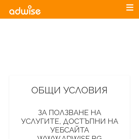
Уважаеми рекламодатели, с настоящото съобщение
бихме искали да Ви уведомим, че „Нет Инфо“ ЕАД (
„Нет
Инфо“
)
прекратява услугата Adwise
считано от
01.01.2026
г
.
За повече информация, натиснете
тук.
ОБЩИ УСЛОВИЯ
ЗА ПОЛЗВАНЕ НА
УСЛУГИТЕ, ДОСТЪПНИ НА
УЕБСАЙТА
WWW.ADWISE.BG