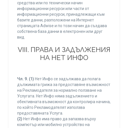
средства или по технически начин
информационни ресурси или части от
информационни ресурси, принадлежащи към
базите данни, разположени на Интернет
страницата Adwise и по този начин да създава
собствена база данни в електронен или друг
вид.
VIII. ПРАВА И ЗАДЪЛЖЕНИЯ
НА НЕТ ИНФО
Чл. 9.
(1)
Нет Инфо се задължава да полага
дължимата грижа за предоставяне възможност
на Рекламодателя за нормално ползване на
Услугата. Нет Инфо няма задължението и
обективната възможност да контролира начина,
по който Рекламодателят използва
предоставяната Услуга.
(2)
Нет Инфо има право да запазва върху
компютър или мобилно устройство на