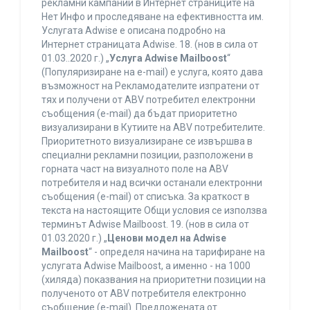
рекламни кампании в Интернет страниците на
Нет Инфо и проследяване на ефективността им.
Услугата Adwise е описана подробно на
Интернет страницата Adwise. 18. (нов в сила от
01.03..2020 г.) „
Услуга Adwise Mailboost
“
(Популяризиране на e-mail) е услуга, която дава
възможност на Рекламодателите изпратени от
тях и получени от ABV потребител електронни
съобщения (e-mail) да бъдат приоритетно
визуализирани в Кутиите на ABV потребителите.
Приоритетното визуализиране се извършва в
специални рекламни позиции, разположени в
горната част на визуалното поле на ABV
потребителя и над всички останали електронни
съобщения (e-mail) от списъка. За краткост в
текста на настоящите Общи условия се използва
терминът Adwise Mailboost. 19. (нов в сила от
01.03.2020 г.) „
Ценови модел на Adwise
Mailboost
“ - определя начина на тарифиране на
услугата Adwise Mailboost, а именно - на 1000
(хиляда) показвания на приоритетни позиции на
полученото от ABV потребителя електронно
съобщение (e-mail). Предложената от