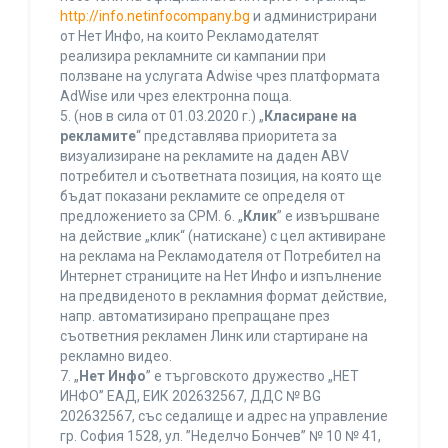
http://info.netinfocompany.bg
и администрирани
от Нет Инфо, на които Рекламодателят
реализира рекламните си кампании при
ползване на услугата Adwise чрез платформата
AdWise или чрез електронна поща.
5. (нов в сила от 01.03.2020 г.) „
Класиране на
рекламите
“ представлява приоритета за
визуализиране на рекламите на даден ABV
потребител и съответната позиция, на която ще
бъдат показани рекламите се определя от
предложението за CPM. 6. „
Клик
” е извършване
на действие „клик“ (натискане) с цел активиране
на реклама на Рекламодателя от Потребител на
Интернет страниците на Нет Инфо и изпълнение
на предвиденото в рекламния формат действие,
напр. автоматизирано препращане през
съответния рекламен Линк или стартиране на
рекламно видео.
7. „
Нет Инфо
” е търговското дружество „НЕТ
ИНФО” ЕАД, ЕИК 202632567, ДДС № BG
202632567, със седалище и адрес на управление
гр. София 1528, ул. ”Неделчо Бончев” № 10 № 41,