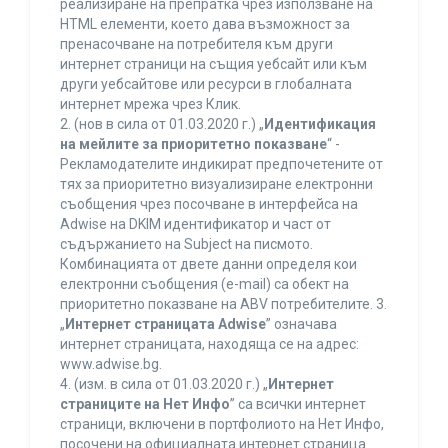
реализиране на препратка чрез използване на
HTML елементи, което дава възможност за
пренасочване на потребителя към други
интернет страници на същия уебсайт или към
други уебсайтове или ресурси в глобалната
интернет мрежа чрез Клик.
2. (нов в сила от 01.03.2020 г.) „
Идентификация
на мейлите за приоритетно показване
“ -
Рекламодателите индикират предпочетените от
тях за приоритетно визуализиране електронни
съобщения чрез посочване в интерфейса на
Adwise на DKIM идентификатор и част от
съдържанието на Subject на писмото.
Комбинацията от двете данни определя кои
електронни съобщения (e-mail) са обект на
приоритетно показване на ABV потребителите. 3.
„
Интернет страницата Adwise
” означава
интернет страницата, находяща се на адрес:
www.adwise.bg.
4. (изм. в сила от 01.03.2020 г.) „
Интернет
страниците на Нет Инфо
” са всички интернет
страници, включени в портфолиото на Нет Инфо,
посочени на официалната интернет страница