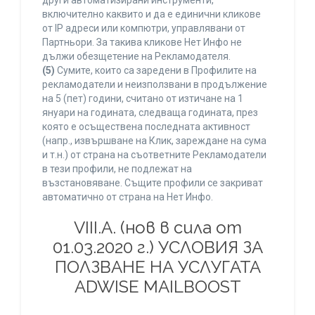
други автоматизирани инструменти,
включително каквито и да е единични кликове
от IP адреси или компютри, управлявани от
Партньори. За такива кликове Нет Инфо не
дължи обезщетение на Рекламодателя.
(5)
Сумите, които са заредени в Профилите на
рекламодатели и неизползвани в продължение
на 5 (пет) години, считано от изтичане на 1
януари на годината, следваща годината, през
която е осъществена последната активност
(напр., извършване на Клик, зареждане на сума
и т.н.) от страна на съответните Рекламодатели
в тези профили, не подлежат на
възстановяване. Същите профили се закриват
автоматично от страна на Нет Инфо.
VIII.A. (нов в сила от
01.03.2020 г.) УСЛОВИЯ ЗА
ПОЛЗВАНЕ НА УСЛУГАТА
ADWISE MAILBOOST