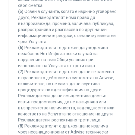
своя сметка.
(5)
Освен в случаите, когато е изрично уговорено
друго, Рекламодателят няма право да
възпроизвежда, променя, заличава, публикува,
разпространява и разгласява по друг начин
информационните ресурси, станали му известни
чрез Услугата.
(6)
Рекламодателят е длъжен да уведомява
незабавно Нет Инфо за всеки случай на
нарушение на тези Общи условия при
използване на Услугата от трети лица.
(7)
Рекламодателят е длъжен да не се намесва
в правилното действие на системата на Adwise,
включително, но не само: да не осуетява
процедурата по идентификация на други
Рекламодатели; да не осъществява достъп
извън предоставения; да не накърнява или
възпрепятства наличността, надеждността или
качеството на Услугата по отношение на други
Рекламодатели, респективно трети лица.
(8)
Рекламодателят е длъжен да не извлича
чрез несанкционирани от Adwise технически