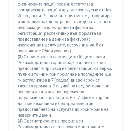
физическите лица), правния статут (за
юридическите лица) и другите изискуеми от Нет
Инфо данни. Рекламодателят може да коригира
и актуализира едностранно въведената от него
информация в електронната форма за
регистрация, респективно във формата за
предоставяне на данни за фактура (с
изключение на случаите, посочени в чл. 8 от
настоящите Общи условия).
(3)
С приемане на настоящите Общи условия
Рекламодателят гарантира, че данните, които
предоставя в процеса на регистрация, са верни,
пълни и точни и при промяна на последните, ще
ги актуализира в 7 (седем) дневен срок от
тяхната промяна. В случай на предоставяне на
неверни данни или ненавременно
актуализиране на същите, Нет Инфо има право
да спре незабавно и без предизвестие
предоставянето на Услугата до коригиране на
неверните данни.
(4)
С регистриране на профила си
Рекламодателят се съгласява с настоящите