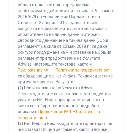
областта, включително предприема
необходимите действия във връзка с Регламент
2016/679 на Европейския Парламент и на
Съвета от 27 април 2016 година относно
защитата на физическите лица във връзка с
обработването на лични данни и относно
свободното движение на такива данни („Общ
регламент“), в сила от 25 май 2018 г.. За да се
осигури придържане към и спазване на Общия
регламент при предоставяне на Услугата
Adwise, настоящите текстове, както и
Приложение № 1 – Политика за поверителност
са обвързващи за Нет Инфо и Рекламодателите
при използване на Услугата.
(2)
При използване на Услугата Adwise
Рекламодателите се възползват от продукти и
услуги на Нет Инфо, при предоставянето на
които се събират лични данни, подробно
описани в
Приложение № 1 – Политика за
поверителност
.
(3)
Нет Инфо и Рекламодателите гарантират, че
ще спазват Общия регламент, както и всички