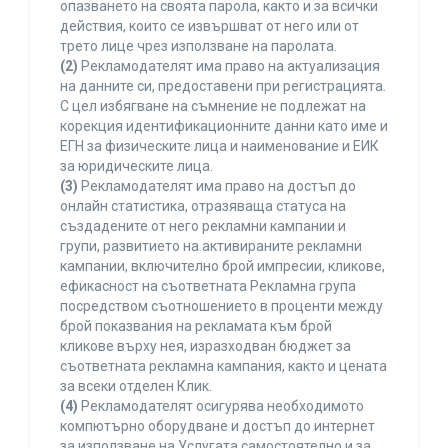
опазването на своята парола, както и за всички
действия, които се извършват от него или от
трето лице чрез използване на паролата.
(2)
Рекламодателят има право на актуализация
на данните си, предоставени при регистрацията.
С цел избягване на съмнение не подлежат на
корекция идентификационните данни като име и
ЕГН за физическите лица и наименование и ЕИК
за юридическите лица.
(3)
Рекламодателят има право на достъп до
онлайн статистика, отразяваща статуса на
създадените от него рекламни кампании и
групи, развитието на активираните рекламни
кампании, включително брой импресии, кликове,
ефикасност на съответната Рекламна група
посредством съотношението в проценти между
брой показвания на рекламата към брой
кликове върху нея, изразходван бюджет за
съответната рекламна кампания, както и цената
за всеки отделен Клик.
(4)
Рекламодателят осигурява необходимото
компютърно оборудване и достъп до интернет
за използване на Услугата самостоятелно и за