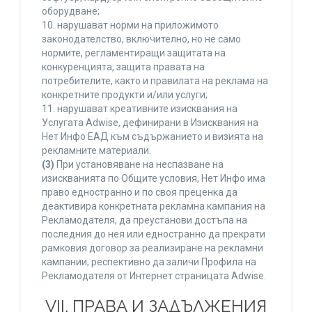
оборудване;
10. нарушават норми на приложимото
законодателство, включително, но не само
нормите, регламентиращи защитата на
конкуренцията, защита правата на
потребителите, както и правилата на реклама на
конкретните продукти и/или услуги;
11. нарушават креативните изисквания на
Услугата Adwise, дефинирани в Изисквания на
Нет Инфо ЕАД към съдържанието и визията на
рекламните материали.
(3)
При установяване на неспазване на
изискванията по Общите условия, Нет Инфо има
право едностранно и по своя преценка да
деактивира конкретната рекламна кампания на
Рекламодателя, да преустанови достъпа на
последния до нея или едностранно да прекрати
рамковия договор за реализиране на рекламни
кампании, респективно да заличи Профила на
Рекламодателя от Интернет страницата Adwise.
VII. ПРАВА И ЗАДЪЛЖЕНИЯ