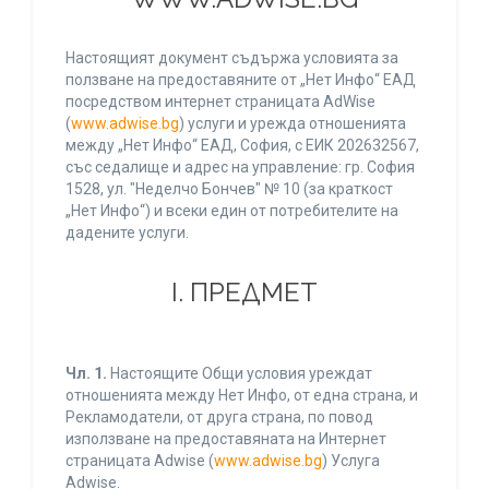
Настоящият документ съдържа условията за
ползване на предоставяните от „Нет Инфо“ ЕАД
посредством интернет страницата AdWise
(
www.adwise.bg
) услуги и урежда отношенията
между „Нет Инфо“ ЕАД, София, с ЕИК 202632567,
със седалище и адрес на управление: гр. София
1528, ул. "Неделчо Бончев" № 10 (за краткост
„Нет Инфо“) и всеки един от потребителите на
дадените услуги.
І. ПРЕДМЕТ
Чл. 1.
Настоящите Общи условия уреждат
отношенията между Нет Инфо, от една страна, и
Рекламодатели, от друга страна, по повод
използване на предоставяната на Интернет
страницата Adwise (
www.adwise.bg
) Услуга
Adwise.