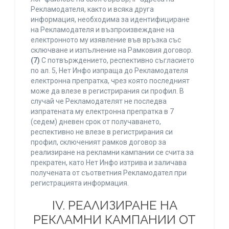
Рекламодателя, както и всяка друга
информация, необходима за идентифициране
на Рекламодателя и възпроизвеждане на
електронното му изявление във връзка със
сключване и изпълнение на Рамковия договор.
(7)
С потвърждението, респективно съгласието
по ал. 5, Нет Инфо изпраща до Рекламодателя
електронна препратка, чрез която последният
може да влезе в регистрирания си профил. В
случай че Рекламодателят не последва
изпратената му електронна препратка в 7
(седем) дневен срок от получаването,
респективно не влезе в регистрирания си
профил, сключеният рамков договор за
реализиране на рекламни кампании се счита за
прекратен, като Нет Инфо изтрива и заличава
получената от съответния Рекламодател при
регистрацията информация.
IV. РЕАЛИЗИРАНЕ НА
РЕКЛАМНИ КАМПАНИИ ОТ