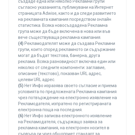
създаде една или няколко Рекламни групи
съгласно указанията, публикувани на Интернет
страницата Adwise, както и да следи развитието
на рекламната кампания посредством онлайн
статистика. Всяка новосъздадена Рекламна
група може да бъде включена в нова или във
вече съществуваща рекламна кампания.
(4)
Рекламодателят може да създава Рекламни
групи, които според рекламното си съдържание
могат да бъдат текстова, банерна, друга
реклама. Всяка разновидност включва един или
няколко от следните компоненти: заглавие,
описание (текстово), показван URL адрес,
целеви URL адрес.
(5)
Нет Инфо изразява своето съгласие и приема
условията по предложената Рекламна кампания
чрез потвърждение на електронно изявление на
Рекламодателя, изпратено по регистрираната
електронна поща на последния.
(6)
Нет Инфо записва електронното изявление
на Рекламодателя, съдържащо заявка за
рекламна кампания, на електронен носител в
сървъра си чрез общоприет стандарт за