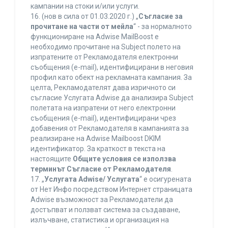
кампании на стоки и/или услуги.
16. (нов в сила от 01.03.2020 г.) „
Съгласие за
прочитане на части от мейла
“ - за нормалното
функциониране на Adwise MailBoost е
необходимо прочитане на Subject полето на
изпратените от Рекламодателя електронни
съобщения (e-mail), идентифицирани в неговия
профил като обект на рекламната кампания. За
целта, Рекламодателят дава изричното си
съгласие Услугата Adwise да анализира Subject
полетата на изпратени от него електронни
съобщения (e-mail), идентифицирани чрез
добавения от Рекламодателя в кампанията за
реализиране на Adwise Mailboost DKIM
идентификатор. За краткост в текста на
настоящите
Общите условия се използва
терминът Съгласие от Рекламодателя
.
17. „
Услугата Adwise/ Услугата
“ е осигурената
от Нет Инфо посредством Интернет страницата
Adwise възможност за Рекламодатели да
достъпват и ползват система за създаване,
излъчване, статистика и организация на