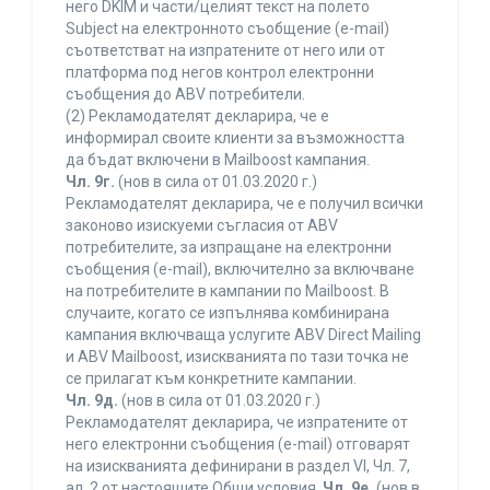
него DKIM и части/целият текст на полето
Subject на електронното съобщение (e-mail)
съответстват на изпратените от него или от
платформа под негов контрол електронни
съобщения до ABV потребители.
(2) Рекламодателят декларира, че е
информирал своите клиенти за възможността
да бъдат включени в Mailboost кампания.
Чл. 9г.
(нов в сила от 01.03.2020 г.)
Рекламодателят декларира, че е получил всички
законово изискуеми съгласия от ABV
потребителите, за изпращане на електронни
съобщения (e-mail), включително за включване
на потребителите в кампании по Mailboost. В
случаите, когато се изпълнява комбинирана
кампания включваща услугите ABV Direct Mailing
и ABV Mailboost, изискванията по тази точка не
се прилагат към конкретните кампании.
Чл. 9д.
(нов в сила от 01.03.2020 г.)
Рекламодателят декларира, че изпратените от
него електронни съобщения (e-mail) отговарят
на изискванията дефинирани в раздел VI, Чл. 7,
ал. 2 от настоящите Общи условия.
Чл. 9е.
(нов в