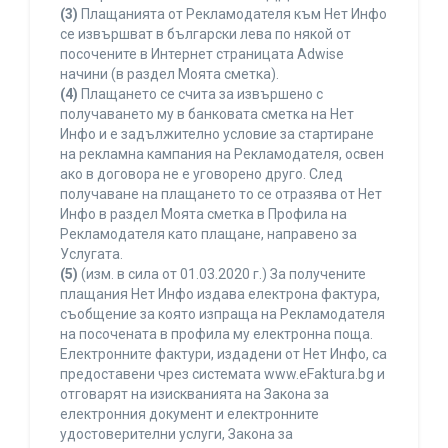
(3)
Плащанията от Рекламодателя към Нет Инфо
се извършват в български лева по някой от
посочените в Интернет страницата Adwise
начини (в раздел Моята сметка).
(4)
Плащането се счита за извършено с
получаването му в банковата сметка на Нет
Инфо и е задължително условие за стартиране
на рекламна кампания на Рекламодателя, освен
ако в договора не е уговорено друго. След
получаване на плащането то се отразява от Нет
Инфо в раздел Моята сметка в Профила на
Рекламодателя като плащане, направено за
Услугата.
(5)
(изм. в сила от 01.03.2020 г.) За получените
плащания Нет Инфо издава електрона фактура,
съобщение за която изпраща на Рекламодателя
на посочената в профила му електронна поща.
Електронните фактури, издадени от Нет Инфо, са
предоставени чрез системата www.eFaktura.bg и
отговарят на изискванията на Закона за
електронния документ и електронните
удостоверителни услуги, Закона за