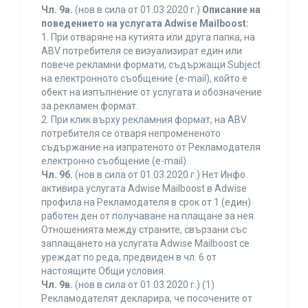
Чл. 9а.
(нов в сила от 01.03.2020 г.)
Описание на
поведението на услугата Adwise Mailboost:
1. При отваряне на кутията или друга папка, на
ABV потребителя се визуализират един или
повече рекламни формати, съдържащи Subject
на електронното съобщение (e-mail), който е
обект на изпълнение от услугата и обозначение
за рекламен формат.
2. При клик върху рекламния формат, на ABV
потребителя се отваря непромененото
съдържание на изпратеното от Рекламодателя
електронно съобщение (e-mail).
Чл. 9б.
(нов в сила от 01.03.2020 г.) Нет Инфо
активира услугата Adwise Mailboost в Adwise
профила на Рекламодателя в срок от 1 (един)
работен ден от получаване на плащане за нея.
Отношенията между страните, свързани със
заплащането на услугата Adwise Mailboost се
уреждат по реда, предвиден в чл. 6 от
настоящите Общи условия.
Чл. 9в.
(нов в сила от 01.03.2020 г.) (1)
Рекламодателят декларира, че посочените от