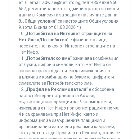
ет. 6, еmail: adwise@netinfo.bg, тел: +359 888 950
657, регистрирано като администратор на лични
данни в Комисията за защита на личните данни.
8. „
Общи условия
” са настоящите Общи условия.
9. (отм. В сила от 01.03.2020 г.)
10. „
Потребител на Интернет страниците на
Нет Инфо/Потребител
” е физическо лице,
посетител на някоя от Интернет страниците на
Нет Инфо.
11. „
Потребителско име
“ означава комбинация
от букви, цифри и символи, като Нет Инфо си
запазва правото да въвежда изисквания за
дължина и комбинация на буквите, цифрите и
символите за Потребителското име.
12. „
Профил на Рекламодателя
” е обособена
част от Интернет страницата Adwise,
съдържаща информация за Рекламодателя,
изисквана от Нет Инфо при регистрацията по чл.
4 и съхранявана при Нет Инфо, както и
информация за извършените плащания и
организирани и излъчени рекламни кампании,
като достъпът до Профила на Рекламодателя се