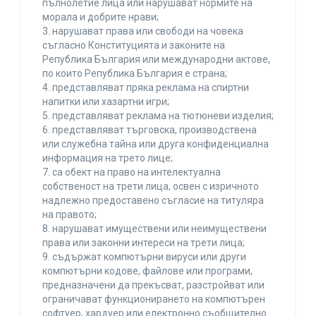
пълнолетие лица или нарушават нормите на
морала и добрите нрави;
3. нарушават права или свободи на човека
съгласно Конституцията и законите на
Република България или международни актове,
по които Република България е страна;
4. представляват пряка реклама на спиртни
напитки или хазартни игри;
5. представляват реклама на тютюневи изделия;
6. представляват търговска, производствена
или служебна тайна или друга конфиденциална
информация на трето лице;
7. са обект на право на интелектуална
собственост на трети лица, освен с изричното
надлежно предоставено съгласие на титуляра
на правото;
8. нарушават имуществени или неимуществени
права или законни интереси на трети лица;
9. съдържат компютърни вируси или други
компютърни кодове, файлове или програми,
предназначени да прекъсват, разстройват или
ограничават функционирането на компютърен
софтуер, хардуер или електронно съобщително