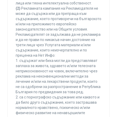
лица или тяхна интелектуална собственост.
(2)
Рекламната кампания на Рекламодателя не
може да съдържа или да препраща към
съдържание, което противоречи на българското
и/или на приложимото европейско
законодателство или на Общите условия.
Рекламодателят се задължава да не рекламира
и да не прави по никакъв начин достояние на
трети лица чрез Услугата материали и/или
съдържание, които неизчерпателно и по
преценка на Нет Инфо:
1. съдържат или биха могли да представляват
заплаха за живота, здравето и/или телесната
неприкосновеност на човек, включително чрез
реклама на неконвенционални методи за
лечение и/или на лекарствени продукти, които
не са одобрени за разпространение в Република
България по предвидения за това ред;
2. са с порнографско съдържание или каквото и
да било друго съдържание, което застрашава
нормалното нравствено, психическо и/или
физическо развитие на ненавършилите