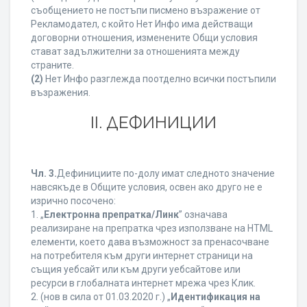
съобщението не постъпи писмено възражение от
Рекламодател, с който Нет Инфо има действащи
договорни отношения, изменените Общи условия
стават задължителни за отношенията между
страните.
(2)
Нет Инфо разглежда поотделно всички постъпили
възражения.
ІІ. ДЕФИНИЦИИ
Чл. 3.
Дефинициите по-долу имат следното значение
навсякъде в Общите условия, освен ако друго не е
изрично посочено:
1. „
Електронна препратка/Линк
” означава
реализиране на препратка чрез използване на HTML
елементи, което дава възможност за пренасочване
на потребителя към други интернет страници на
същия уебсайт или към други уебсайтове или
ресурси в глобалната интернет мрежа чрез Клик.
2. (нов в сила от 01.03.2020 г.) „
Идентификация на