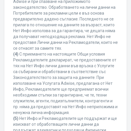
Adwise и при спазване на приложимото
законодателство. Обработването на лични данни на
Потребителите за рекламни цели е въз основа
предварително дадено съгласие. Последното не се
прилага по отношение на данните за възраст, които
Нет Инфо използва за да гарантира, че децата няма
да получават неподходяща реклама. Нет Инфо не
предоставя Лични данни на Рекламодатели, които не
се отнасят за самите тях.
(4)
С приемането на настоящите Общи условия
Рекламодателите декларират, че предоставените от
тях на Нет Инфо лични данни във връзка с Услугите
са събирани и обработвани в съответствие със
Законодателството за защита на данните. При
използване на Услугата Adwise, предлагана от Нет
Инфо, Рекламодателите ще предприемат всички
необходими стъпки за гарантиране, че те, техни
служители, агенти, подизпълнители, контрагенти и
пр. няма да предоставят на Нет Инфо неприложима и
ненужна лична информация.
(5)
Нет Инфо и Рекламодателите ще поддържат и ще
изискват от обработващите лични данни да
поддържат адекватни и подходящи физически,