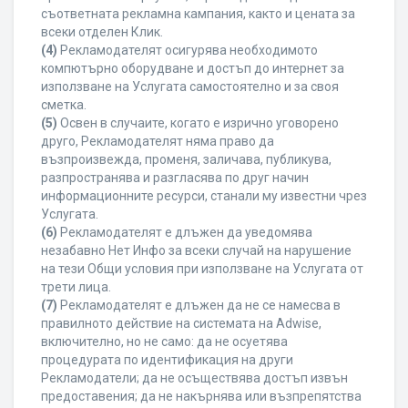
съответната рекламна кампания, както и цената за
всеки отделен Клик.
(4)
Рекламодателят осигурява необходимото
компютърно оборудване и достъп до интернет за
използване на Услугата самостоятелно и за своя
сметка.
(5)
Освен в случаите, когато е изрично уговорено
друго, Рекламодателят няма право да
възпроизвежда, променя, заличава, публикува,
разпространява и разгласява по друг начин
информационните ресурси, станали му известни чрез
Услугата.
(6)
Рекламодателят е длъжен да уведомява
незабавно Нет Инфо за всеки случай на нарушение
на тези Общи условия при използване на Услугата от
трети лица.
(7)
Рекламодателят е длъжен да не се намесва в
правилното действие на системата на Adwise,
включително, но не само: да не осуетява
процедурата по идентификация на други
Рекламодатели; да не осъществява достъп извън
предоставения; да не накърнява или възпрепятства