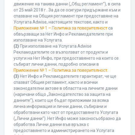
движение на такива данни („Общ регламент“), в сила
от 25 май 2018 г.. За да се осигури придържане към и
спазване на Общия регламент при предоставяне на
Услугата Adwise, настоящите текстове, както и
Приложение № 1 – Политика за поверителност
са
обвързващи за Нет Инфо и Рекламодателите при
използване на Услугата.
(2)
При използване на Услугата Adwise
Рекламодателите се възползват от продукти и
услуги на Нет Инфо, при предоставянето на които се
събират лични данни, подробно описани в
Приложение № 1 – Политика за поверителност
.
(3)
Нет Инфо и Рекламодателите гарантират, че ще
спазват Общия регламент, както и всички
законодателни актове в областта на личните данни
(наричани общо „Законодателство за защита на
данните“), които ще бъдат приложими за всяка
лична информация и лични данни, събирани и
обработвани като част от предоставянето Услугата
(„Лични данни“). Нет Инфо може законосъобразно да
обработва Лични данни във връзка с
предоставянето и администрирането на Услугата