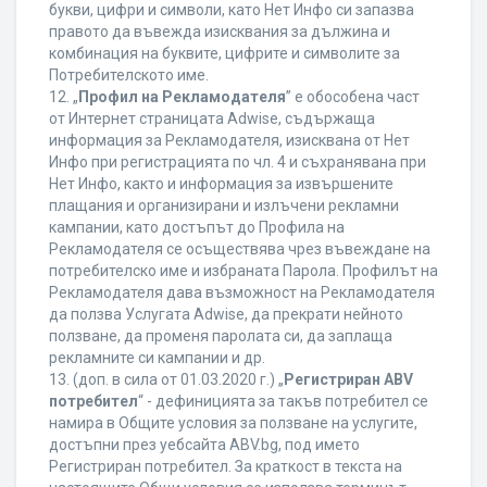
букви, цифри и символи, като Нет Инфо си запазва
правото да въвежда изисквания за дължина и
комбинация на буквите, цифрите и символите за
Потребителското име.
12. „
Профил на Рекламодателя
” е обособена част
от Интернет страницата Adwise, съдържаща
информация за Рекламодателя, изисквана от Нет
Инфо при регистрацията по чл. 4 и съхранявана при
Нет Инфо, както и информация за извършените
плащания и организирани и излъчени рекламни
кампании, като достъпът до Профила на
Рекламодателя се осъществява чрез въвеждане на
потребителско име и избраната Парола. Профилът на
Рекламодателя дава възможност на Рекламодателя
да ползва Услугата Adwise, да прекрати нейното
ползване, да променя паролата си, да заплаща
рекламните си кампании и др.
13. (доп. в сила от 01.03.2020 г.) „
Регистриран ABV
потребител
“ - дефиницията за такъв потребител се
намира в Общите условия за ползване на услугите,
достъпни през уебсайта ABV.bg, под името
Регистриран потребител. За краткост в текста на