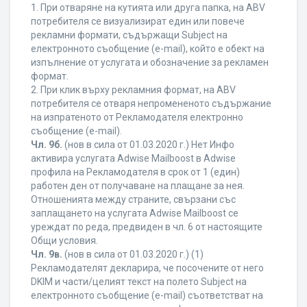
1. При отваряне на кутията или друга папка, на ABV
потребителя се визуализират един или повече
рекламни формати, съдържащи Subject на
електронното съобщение (e-mail), който е обект на
изпълнение от услугата и обозначение за рекламен
формат.
2. При клик върху рекламния формат, на ABV
потребителя се отваря непромененото съдържание
на изпратеното от Рекламодателя електронно
съобщение (e-mail).
Чл. 9б.
(нов в сила от 01.03.2020 г.) Нет Инфо
активира услугата Adwise Mailboost в Adwise
профила на Рекламодателя в срок от 1 (един)
работен ден от получаване на плащане за нея.
Отношенията между страните, свързани със
заплащането на услугата Adwise Mailboost се
уреждат по реда, предвиден в чл. 6 от настоящите
Общи условия.
Чл. 9в.
(нов в сила от 01.03.2020 г.) (1)
Рекламодателят декларира, че посочените от него
DKIM и части/целият текст на полето Subject на
електронното съобщение (e-mail) съответстват на