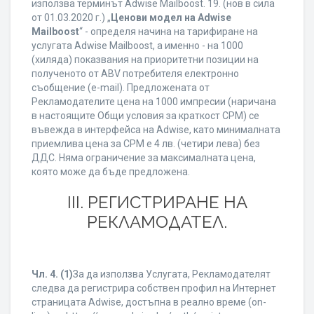
използва терминът Adwise Mailboost. 19. (нов в сила
от 01.03.2020 г.) „
Ценови модел на Adwise
Mailboost
“ - определя начина на тарифиране на
услугата Adwise Mailboost, а именно - на 1000
(хиляда) показвания на приоритетни позиции на
полученото от ABV потребителя електронно
съобщение (e-mail). Предложената от
Рекламодателите цена на 1000 импресии (наричана
в настоящите Общи условия за краткост CPM) се
въвежда в интерфейса на Adwise, като минималната
приемлива цена за CPM е 4 лв. (четири лева) без
ДДС. Няма ограничение за максималната цена,
която може да бъде предложена.
ІІІ. РЕГИСТРИРАНЕ НА
РЕКЛАМОДАТЕЛ.
Чл. 4.
(1)
За да използва Услугата, Рекламодателят
следва да регистрира собствен профил на Интернет
страницата Adwise, достъпна в реално време (on-