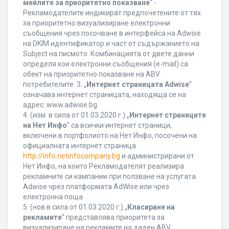
мейлите за приоритетно показване
“ -
Рекламодателите индикират предпочетените от тях
за приоритетно визуализиране електронни
съобщения чрез посочване в интерфейса на Adwise
на DKIM идентификатор и част от съдържанието на
Subject на писмото. Комбинацията от двете данни
определя кои електронни съобщения (e-mail) са
обект на приоритетно показване на ABV
потребителите. 3. „
Интернет страницата Adwise
”
означава интернет страницата, находяща се на
адрес: www.adwise.bg.
4. (изм. в сила от 01.03.2020 г.) „
Интернет страниците
на Нет Инфо
” са всички интернет страници,
включени в портфолиото на Нет Инфо, посочени на
официалната интернет страница
http://info.netinfocompany.bg
и администрирани от
Нет Инфо, на които Рекламодателят реализира
рекламните си кампании при ползване на услугата
Adwise чрез платформата AdWise или чрез
електронна поща.
5. (нов в сила от 01.03.2020 г.) „
Класиране на
рекламите
“ представлява приоритета за
визуализиране на рекламите на даден ABV