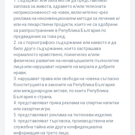
1. съдържат или биха могли да представляват
заплаха за живота, здравето и/или телесната
неприкосновеност на човек, включително чрез
реклама на неконвенционални методи за лечение и/
или на лекарствени продукти, които не са одобрени
за разпространение в Република България по
предвидения за това ред;
2. са с порнографско съдържание или каквото и да
било друго съдържание, което застрашава
нормалното нравствено, психическо и/или
физическо развитие на ненавършилите пълнолетие
лица или нарушават нормите на морала и добрите
нрави;
3. нарушават права или свободи на човека съгласно
Конституцията и законите на Република България
или международни актове, по които Република
България е страна;
4. представляват пряка реклама на спиртни напитки
или хазартни игри;
5. представляват реклама на тютюневи изделия;
6. представляват търговска, производствена или
служебна тайна или друга конфиденциална
информация на трето лице;