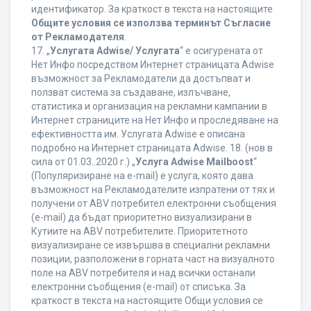
идентификатор. За краткост в текста на настоящите
Общите условия се използва терминът Съгласие
от Рекламодателя
.
17. „
Услугата Adwise/ Услугата
“ е осигурената от
Нет Инфо посредством Интернет страницата Adwise
възможност за Рекламодатели да достъпват и
ползват система за създаване, излъчване,
статистика и организация на рекламни кампании в
Интернет страниците на Нет Инфо и проследяване на
ефективността им. Услугата Adwise е описана
подробно на Интернет страницата Adwise. 18. (нов в
сила от 01.03..2020 г.) „
Услуга Adwise Mailboost
“
(Популяризиране на e-mail) е услуга, която дава
възможност на Рекламодателите изпратени от тях и
получени от ABV потребител електронни съобщения
(e-mail) да бъдат приоритетно визуализирани в
Кутиите на ABV потребителите. Приоритетното
визуализиране се извършва в специални рекламни
позиции, разположени в горната част на визуалното
поле на ABV потребителя и над всички останали
електронни съобщения (e-mail) от списъка. За
краткост в текста на настоящите Общи условия се