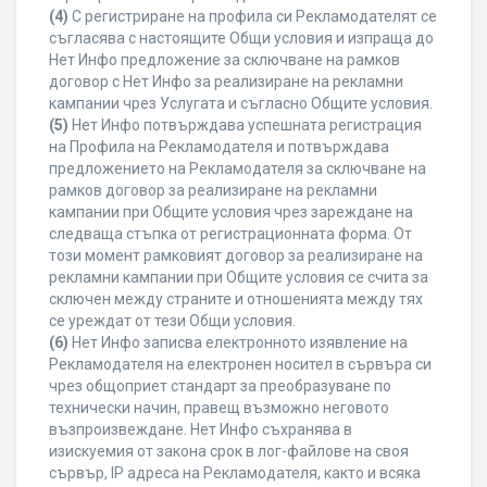
(4)
С регистриране на профила си Рекламодателят се
съгласява с настоящите Общи условия и изпраща до
Нет Инфо предложение за сключване на рамков
договор с Нет Инфо за реализиране на рекламни
кампании чрез Услугата и съгласно Общите условия.
(5)
Нет Инфо потвърждава успешната регистрация
на Профила на Рекламодателя и потвърждава
предложението на Рекламодателя за сключване на
рамков договор за реализиране на рекламни
кампании при Общите условия чрез зареждане на
следваща стъпка от регистрационната форма. От
този момент рамковият договор за реализиране на
рекламни кампании при Общите условия се счита за
сключен между страните и отношенията между тях
се уреждат от тези Общи условия.
(6)
Нет Инфо записва електронното изявление на
Рекламодателя на електронен носител в сървъра си
чрез общоприет стандарт за преобразуване по
технически начин, правещ възможно неговото
възпроизвеждане. Нет Инфо съхранява в
изискуемия от закона срок в лог-файлове на своя
сървър, IP адреса на Рекламодателя, както и всяка