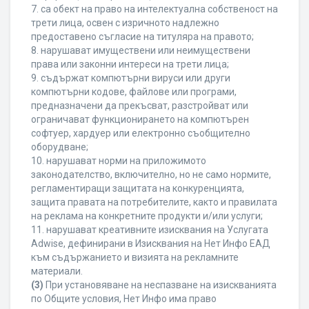
7. са обект на право на интелектуална собственост на
трети лица, освен с изричното надлежно
предоставено съгласие на титуляра на правото;
8. нарушават имуществени или неимуществени
права или законни интереси на трети лица;
9. съдържат компютърни вируси или други
компютърни кодове, файлове или програми,
предназначени да прекъсват, разстройват или
ограничават функционирането на компютърен
софтуер, хардуер или електронно съобщително
оборудване;
10. нарушават норми на приложимото
законодателство, включително, но не само нормите,
регламентиращи защитата на конкуренцията,
защита правата на потребителите, както и правилата
на реклама на конкретните продукти и/или услуги;
11. нарушават креативните изисквания на Услугата
Adwise, дефинирани в Изисквания на Нет Инфо ЕАД
към съдържанието и визията на рекламните
материали.
(3)
При установяване на неспазване на изискванията
по Общите условия, Нет Инфо има право