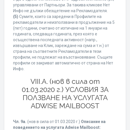
управлявани от Партньори. За такива кликове Нет
Инфо не дължи обезщетение на Рекламодателя.
(5)
Сумите, които са заредени в Профилите на
рекламодатели и неизползвани в продължение на 5
(пет) години, считано от изтичане на 1 януари на
годината, следваща годината, през която е
осъществена последната активност (напр.,
извършване на Клик, зареждане на сума и т.н.) от
страна на съответните Рекламодатели в тези
профили, не подлежат на възстановяване. Същите
профили се закриват автоматично от страна на Нет
Инфо.
VIII.A. (нов в сила от
01.03.2020 г.) УСЛОВИЯ ЗА
ПОЛЗВАНЕ НА УСЛУГАТА
ADWISE MAILBOOST
Чл. 9а.
(нов в сила от 01.03.2020 г.)
Описание на
поведението на услугата Adwise Mailboost: