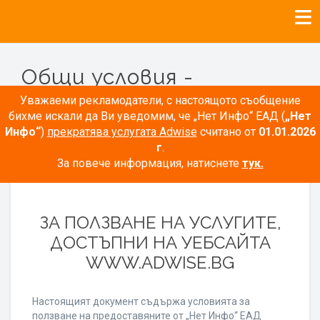
Общи условия -
Рекламодатели
Уважаеми рекламодатели, с настоящото съобщение
бихме искали да Ви уведомим, че „Нет Инфо“ ЕАД (
„Нет
Инфо“
)
прекратява услугата Adwise
считано от
01.01.2026
г
.
За повече информация, натиснете
тук.
ОБЩИ УСЛОВИЯ
ЗА ПОЛЗВАНЕ НА УСЛУГИТЕ,
ДОСТЪПНИ НА УЕБСАЙТА
WWW.ADWISE.BG
Настоящият документ съдържа условията за
ползване на предоставяните от „Нет Инфо“ ЕАД