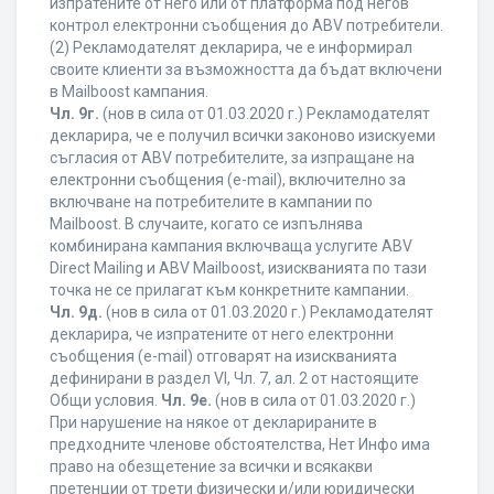
изпратените от него или от платформа под негов
контрол електронни съобщения до ABV потребители.
(2) Рекламодателят декларира, че е информирал
своите клиенти за възможността да бъдат включени
в Mailboost кампания.
Чл. 9г.
(нов в сила от 01.03.2020 г.) Рекламодателят
декларира, че е получил всички законово изискуеми
съгласия от ABV потребителите, за изпращане на
електронни съобщения (e-mail), включително за
включване на потребителите в кампании по
Mailboost. В случаите, когато се изпълнява
комбинирана кампания включваща услугите ABV
Direct Mailing и ABV Mailboost, изискванията по тази
точка не се прилагат към конкретните кампании.
Чл. 9д.
(нов в сила от 01.03.2020 г.) Рекламодателят
декларира, че изпратените от него електронни
съобщения (e-mail) отговарят на изискванията
дефинирани в раздел VI, Чл. 7, ал. 2 от настоящите
Общи условия.
Чл. 9е.
(нов в сила от 01.03.2020 г.)
При нарушение на някое от декларираните в
предходните членове обстоятелства, Нет Инфо има
право на обезщетение за всички и всякакви
претенции от трети физически и/или юридически