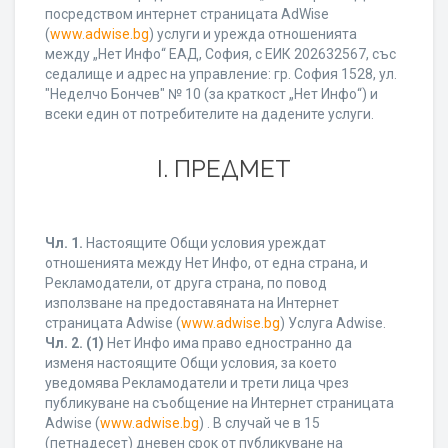
посредством интернет страницата AdWise
(
www.adwise.bg
) услуги и урежда отношенията
между „Нет Инфо“ ЕАД, София, с ЕИК 202632567, със
седалище и адрес на управление: гр. София 1528, ул.
"Неделчо Бончев" № 10 (за краткост „Нет Инфо“) и
всеки един от потребителите на дадените услуги.
І. ПРЕДМЕТ
Чл. 1.
Настоящите Общи условия уреждат
отношенията между Нет Инфо, от една страна, и
Рекламодатели, от друга страна, по повод
използване на предоставяната на Интернет
страницата Adwise (
www.adwise.bg
) Услуга Adwise.
Чл. 2.
(1)
Нет Инфо има право едностранно да
изменя настоящите Общи условия, за което
уведомява Рекламодатели и трети лица чрез
публикуване на съобщение на Интернет страницата
Adwise (
www.adwise.bg
) . В случай че в 15
(петнадесет) дневен срок от публикуване на