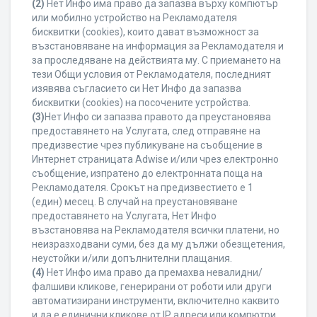
(2)
Нет Инфо има право да запазва върху компютър
или мобилно устройство на Рекламодателя
бисквитки (cookies), които дават възможност за
възстановяване на информация за Рекламодателя и
за проследяване на действията му. С приемането на
тези Общи условия от Рекламодателя, последният
изявява съгласието си Нет Инфо да запазва
бисквитки (cookies) на посочените устройства.
(3)
Нет Инфо си запазва правото да преустановява
предоставянето на Услугата, след отправяне на
предизвестие чрез публикуване на съобщение в
Интернет страницата Adwise и/или чрез електронно
съобщение, изпратено до електронната поща на
Рекламодателя. Срокът на предизвестието е 1
(един) месец. В случай на преустановяване
предоставянето на Услугата, Нет Инфо
възстановява на Рекламодателя всички платени, но
неизразходвани суми, без да му дължи обезщетения,
неустойки и/или допълнителни плащания.
(4)
Нет Инфо има право да премахва невалидни/
фалшиви кликове, генерирани от роботи или други
автоматизирани инструменти, включително каквито
и да е единични кликове от IP адреси или компютри,