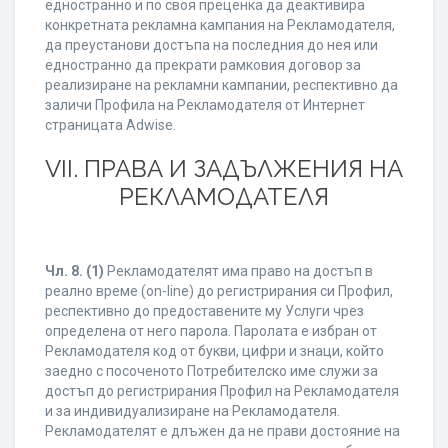
едностранно и по своя преценка да деактивира
конкретната рекламна кампания на Рекламодателя,
да преустанови достъпа на последния до нея или
едностранно да прекрати рамковия договор за
реализиране на рекламни кампании, респективно да
заличи Профила на Рекламодателя от Интернет
страницата Adwise.
VII. ПРАВА И ЗАДЪЛЖЕНИЯ НА
РЕКЛАМОДАТЕЛЯ
Чл. 8.
(1)
Рекламодателят има право на достъп в
реално време (on-line) до регистрирания си Профил,
респективно до предоставените му Услуги чрез
определена от него парола. Паролата е избран от
Рекламодателя код от букви, цифри и знаци, който
заедно с посоченото Потребителско име служи за
достъп до регистрирания Профил на Рекламодателя
и за индивидуализиране на Рекламодателя.
Рекламодателят е длъжен да не прави достояние на