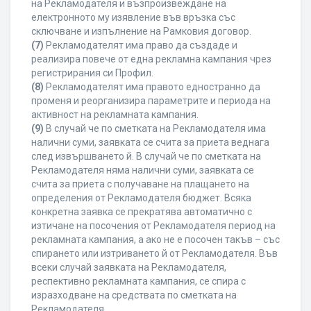
на Рекламодателя и възпроизвеждане на
електронното му изявление във връзка със
сключване и изпълнение на Рамковия договор.
(7)
Рекламодателят има право да създаде и
реализира повече от една рекламна кампания чрез
регистрирания си Профил.
(8)
Рекламодателят има правото едностранно да
променя и реорганизира параметрите и периода на
активност на рекламната кампания.
(9)
В случай че по сметката на Рекламодателя има
налични суми, заявката се счита за приета веднага
след извършването й. В случай че по сметката на
Рекламодателя няма налични суми, заявката се
счита за приета с получаване на плащането на
определения от Рекламодателя бюджет. Всяка
конкретна заявка се прекратява автоматично с
изтичане на посочения от Рекламодателя период на
рекламната кампания, а ако не е посочен такъв – със
спирането или изтриването й от Рекламодателя. Във
всеки случай заявката на Рекламодателя,
респективно рекламната кампания, се спира с
изразходване на средствата по сметката на
Рекламодателя.