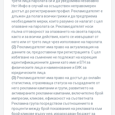
трети лица паролата си и да уведомява незабавно
Нет Инфо в случай на осъществен неправомерен
достъп до регистрирания профил. Рекламодателят е
длъжен да полага всички грижи и да предприема
необходимите мерки, които разумно се налагат с цел
опазване на паролата си. Рекламодателят носи
пълна отговорност за опазването на своята парола,
както и за всички действия, които се извършват от
него или от трето лице чрез използване на паролата.
(2)
Рекламодателят има право на актуализация на
данните си, предоставени при регистрацията. С цел
избягване на съмнение не подлежат на корекция
идентификационните данни като име и ЕГН за
физическите лица и наименование и ЕИК за
юридическите лица.
(3)
Рекламодателят има право на достъп до онлайн
статистика, отразяваща статуса на създадените от
него рекламни кампании и групи, развитието на
активираните рекламни кампании, включително брой
импресии, кликове, ефикасност на съответната
Рекламна група посредством съотношението в
проценти между брой показвания на рекламата към
брой кликове върху нея, изразходван бюджет за