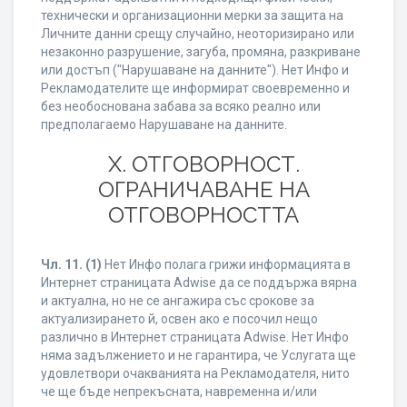
технически и организационни мерки за защита на
Личните данни срещу случайно, неоторизирано или
незаконно разрушение, загуба, промяна, разкриване
или достъп ("Нарушаване на данните"). Нет Инфо и
Рекламодателите ще информират своевременно и
без необоснована забава за всяко реално или
предполагаемо Нарушаване на данните.
X. ОТГОВОРНОСТ.
ОГРАНИЧАВАНЕ НА
ОТГОВОРНОСТТА
Чл. 11.
(1)
Нет Инфо полага грижи информацията в
Интернет страницата Adwise да се поддържа вярна
и актуална, но не се ангажира със срокове за
актуализирането й, освен ако е посочил нещо
различно в Интернет страницата Adwise. Нет Инфо
няма задължението и не гарантира, че Услугата ще
удовлетвори очакванията на Рекламодателя, нито
че ще бъде непрекъсната, навременна и/или