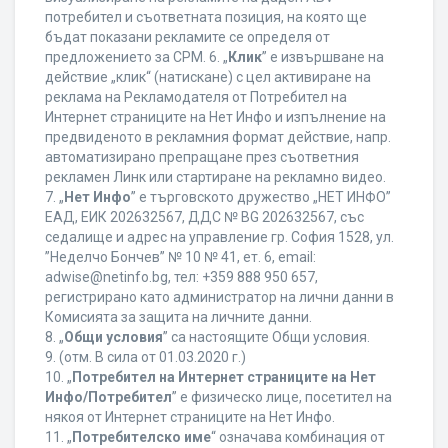
потребител и съответната позиция, на която ще
бъдат показани рекламите се определя от
предложението за CPM. 6. „
Клик
” е извършване на
действие „клик“ (натискане) с цел активиране на
реклама на Рекламодателя от Потребител на
Интернет страниците на Нет Инфо и изпълнение на
предвиденото в рекламния формат действие, напр.
автоматизирано препращане през съответния
рекламен Линк или стартиране на рекламно видео.
7. „
Нет Инфо
” е търговското дружество „НЕТ ИНФО”
ЕАД, ЕИК 202632567, ДДС № BG 202632567, със
седалище и адрес на управление гр. София 1528, ул.
”Неделчо Бончев” № 10 № 41, ет. 6, еmail:
adwise@netinfo.bg, тел: +359 888 950 657,
регистрирано като администратор на лични данни в
Комисията за защита на личните данни.
8. „
Общи условия
” са настоящите Общи условия.
9. (отм. В сила от 01.03.2020 г.)
10. „
Потребител на Интернет страниците на Нет
Инфо/Потребител
” е физическо лице, посетител на
някоя от Интернет страниците на Нет Инфо.
11. „
Потребителско име
“ означава комбинация от