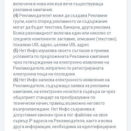
включена в нова или във вече съществуваща
рекламна кампания.
(4)
Рекламодателят може да създава Рекламни
групи, които според рекламното си съдържание
могат да бъдат текстова, банерна, друга реклама.
Всяка разновидност включва един или няколко от
следните компоненти: заглавие, описание (текстово),
показван URL адрес, целеви URL адрес.
(5)
Нет Инфо изразява своето съгласие и приема
условията по предложената Рекламна кампания
чрез потвърждение на електронно изявление на
Рекламодателя, изпратено по регистрираната
електронна поща на последния.
(6)
Нет Инфо записва електронното изявление на
Рекламодателя, съдържащо заявка за рекламна
кампания, на електронен носител в сървъра си чрез
общоприет стандарт за преобразуване по
технически начин, правещ възможно неговото
възпроизвеждане. Нет Инфо съхранява в
допустимия законен срок в лог-файлове на своя
сървър IP адреса на Рекламодателя, както и всяка
друга информация, необходима за идентифициране