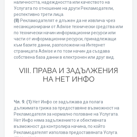
наличността, надеждността или качеството на
Услугата по отношение на други Рекламодатели,
респективно трети лица.
(8)
Рекламодателят е длъжен да не извлича чрез
несанкционирани от Adwise технически средства или
по технически начин информационни ресурси или
части от информационни ресурси, принадлежащи
към базите данни, разположени на Интернет
страницата Adwise и по този начин да създава
собствена база данни в електронен или друг вид.
VIII. ПРАВА И ЗАДЪЛЖЕНИЯ
НА НЕТ ИНФО
Чл. 9.
(1)
Нет Инфо се задължава да полага
дължимата грижа за предоставяне възможност на
Рекламодателя за нормално ползване на Услугата.
Нет Инфо няма задължението и обективната
възможност да контролира начина, по който
Рекламодателят използва предоставяната Услуга.