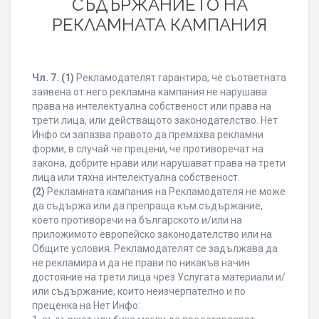
СЪДЪРЖАНИЕТО НА
РЕКЛАМНАТА КАМПАНИЯ
Чл. 7.
(1)
Рекламодателят гарантира, че съответната
заявена от него рекламна кампания не нарушава
права на интелектуална собственост или права на
трети лица, или действащото законодателство. Нет
Инфо си запазва правото да премахва рекламни
форми, в случай че прецени, че противоречат на
закона, добрите нрави или нарушават права на трети
лица или тяхна интелектуална собственост.
(2)
Рекламната кампания на Рекламодателя не може
да съдържа или да препраща към съдържание,
което противоречи на българското и/или на
приложимото европейско законодателство или на
Общите условия. Рекламодателят се задължава да
не рекламира и да не прави по никакъв начин
достояние на трети лица чрез Услугата материали и/
или съдържание, които неизчерпателно и по
преценка на Нет Инфо: