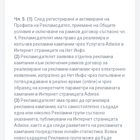
Чл. 5.
(1)
. След регистриране и активиране на
Профила на Рекламодател, приемане на Общите
условия и сключване на рамков договор съгласно чл.
4, Рекламодателят има право да реализира и
излъчва рекламни кампании чрез Услугата Adwise в
Интернет страниците на Нет Инфо.
(2)
Рекламодателят заявява отделна рекламна
кампания към сключения рамков договор за
реализиране на рекламни кампании чрез електронно
изявление, изпратено до Нет Инфо чрез попълване и
потвърждаване в реално време (online) и чрез
образец на конкретните параметри на рекламната
кампания в Интернет страницата Adwise.
(3)
Рекламодателят има право да организира
рекламна кампания, като самостоятелно създаде
една или няколко Рекламни групи съгласно
указанията, публикувани на Интернет страницата
Adwise, както и да следи развитието на рекламната
кампания посредством онлайн статистика. Всяка
новосъздадена Рекламна група може да бъде