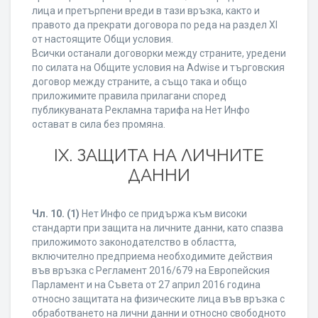
лица и претърпени вреди в тази връзка, както и
правото да прекрати договора по реда на раздел XI
от настоящите Общи условия.
Всички останали договорки между страните, уредени
по силата на Общите условия на Adwise и търговския
договор между страните, а също така и общо
приложимите правила прилагани според
публикуваната Рекламна тарифа на Нет Инфо
остават в сила без промяна.
IХ. ЗАЩИТА НА ЛИЧНИТЕ
ДАННИ
Чл. 10.
(1)
Нет Инфо се придържа към високи
стандарти при защита на личните данни, като спазва
приложимото законодателство в областта,
включително предприема необходимите действия
във връзка с Регламент 2016/679 на Европейския
Парламент и на Съвета от 27 април 2016 година
относно защитата на физическите лица във връзка с
обработването на лични данни и относно свободното