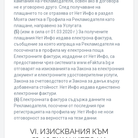
кампания на Рекламодателя, освен ако в договора
не е уговорено друго. След получаване на
плащането то се отразява от Нет Инфо в раздел
Моята сметка в Профила на Рекламодателя като
плащане, направено за Услугата.
(5)
(изм. в сила от 01.03.2020 г.) За получените
плащания Нет Инфо издава електрона фактура,
съобщение за която изпраща на Рекламодателя на
посочената в профила му електронна поща.
Електронните фактури, издадени от Нет Инфо, са
предоставени чрез системата www.eFaktura.bg и
отговарят на изискванията на Закона за електронния
документ и електронните удостоверителни услуги,
Закона за счетоводството и Закона за данък върху
добавената стойност. Нет Инфо издава единствено
електронни фактури.
(6)
Електронната фактура съдържа данните на
Рекламодателя, посочени от последния при
регистрацията на профила му. Нет Инфо не носи
отговорност за верността на тези данни.
VI. ИЗИСКВАНИЯ КЪМ