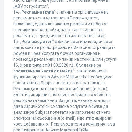
настоящите Общи условия се използва терминът
„ABV потребител“.
14. „
Рекламна група
“ е начин на организация на
рекламното съдържание на Рекламодател,
включващ една или няколко реклами и набор от
специфични настройки, напр. таргетиране на
рекламата, периодичност на излъчването и др.
15. „
Рекламодател
” е физическо или юридическо
лице, което е регистрирано на Интернет страницата
Adwise и чрез Услугата Adwise организира и
провежда рекламни кампании на стоки и/или услуги.
16. (нов в сила от 01.03.2020 г.) „
Съгласие за
прочитане на части от мейла
“ - за нормалното
функциониране на Adwise MailBoost е необходимо
прочитане на Subject полето на изпратените от
Рекламодателя електронни съобщения (e-mail),
идентифицирани в неговия профил като обект на
рекламната кампания. За целта, Рекламодателят
дава изричното си съгласие Услугата Adwise да
анализира Subject полетата на изпратени от него
електронни съобщения (e-mail), идентифицирани
чрез добавения от Рекламодателя в кампанията за
реализиране на Adwise Mailboost DKIM