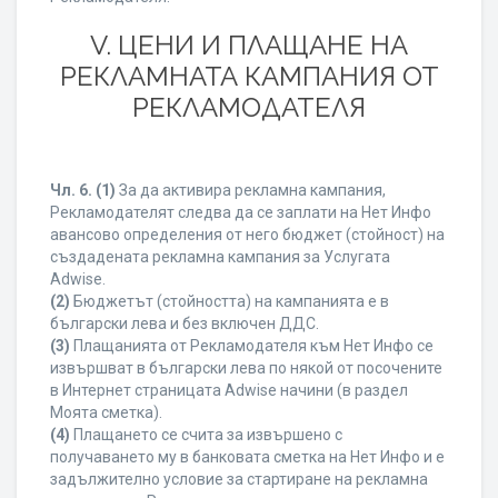
V. ЦЕНИ И ПЛАЩАНЕ НА
РЕКЛАМНАТА КАМПАНИЯ ОТ
РЕКЛАМОДАТЕЛЯ
Чл. 6.
(1)
За да активира рекламна кампания,
Рекламодателят следва да се заплати на Нет Инфо
авансово определения от него бюджет (стойност) на
създадената рекламна кампания за Услугата
Adwise.
(2)
Бюджетът (стойността) на кампанията е в
български лева и без включен ДДС.
(3)
Плащанията от Рекламодателя към Нет Инфо се
извършват в български лева по някой от посочените
в Интернет страницата Adwise начини (в раздел
Моята сметка).
(4)
Плащането се счита за извършено с
получаването му в банковата сметка на Нет Инфо и е
задължително условие за стартиране на рекламна