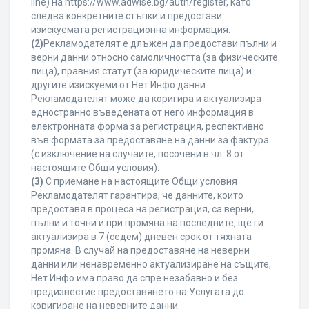
line) на https://www.adwise.bg/auth/register, като
следва конкретните стъпки и предостави
изискуемата регистрационна информация.
(2)
Рекламодателят е длъжен да предостави пълни и
верни данни относно самоличността (за физическите
лица), правния статут (за юридическите лица) и
другите изискуеми от Нет Инфо данни.
Рекламодателят може да коригира и актуализира
едностранно въведената от него информация в
електронната форма за регистрация, респективно
във формата за предоставяне на данни за фактура
(с изключение на случаите, посочени в чл. 8 от
настоящите Общи условия).
(3)
С приемане на настоящите Общи условия
Рекламодателят гарантира, че данните, които
предоставя в процеса на регистрация, са верни,
пълни и точни и при промяна на последните, ще ги
актуализира в 7 (седем) дневен срок от тяхната
промяна. В случай на предоставяне на неверни
данни или ненавременно актуализиране на същите,
Нет Инфо има право да спре незабавно и без
предизвестие предоставянето на Услугата до
коригиране на неверните данни.