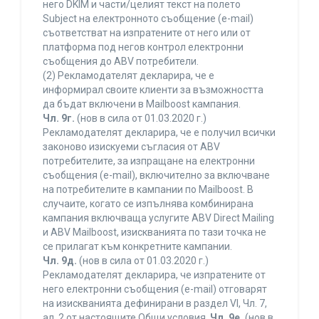
него DKIM и части/целият текст на полето
Subject на електронното съобщение (e-mail)
съответстват на изпратените от него или от
платформа под негов контрол електронни
съобщения до ABV потребители.
(2) Рекламодателят декларира, че е
информирал своите клиенти за възможността
да бъдат включени в Mailboost кампания.
Чл. 9г.
(нов в сила от 01.03.2020 г.)
Рекламодателят декларира, че е получил всички
законово изискуеми съгласия от ABV
потребителите, за изпращане на електронни
съобщения (e-mail), включително за включване
на потребителите в кампании по Mailboost. В
случаите, когато се изпълнява комбинирана
кампания включваща услугите ABV Direct Mailing
и ABV Mailboost, изискванията по тази точка не
се прилагат към конкретните кампании.
Чл. 9д.
(нов в сила от 01.03.2020 г.)
Рекламодателят декларира, че изпратените от
него електронни съобщения (e-mail) отговарят
на изискванията дефинирани в раздел VI, Чл. 7,
ал. 2 от настоящите Общи условия.
Чл. 9е.
(нов в