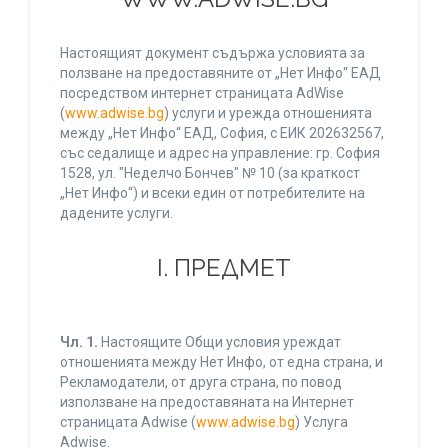
Настоящият документ съдържа условията за
ползване на предоставяните от „Нет Инфо“ ЕАД
посредством интернет страницата AdWise
(
www.adwise.bg
) услуги и урежда отношенията
между „Нет Инфо“ ЕАД, София, с ЕИК 202632567,
със седалище и адрес на управление: гр. София
1528, ул. "Неделчо Бончев" № 10 (за краткост
„Нет Инфо“) и всеки един от потребителите на
дадените услуги.
І. ПРЕДМЕТ
Чл. 1.
Настоящите Общи условия уреждат
отношенията между Нет Инфо, от една страна, и
Рекламодатели, от друга страна, по повод
използване на предоставяната на Интернет
страницата Adwise (
www.adwise.bg
) Услуга
Adwise.