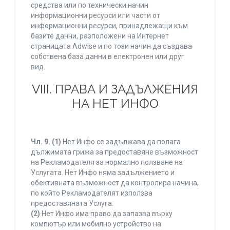
средства или по технически начин
информационни ресурси или части от
информационни ресурси, принадлежащи към
базите данни, разположени на Интернет
страницата Adwise и по този начин да създава
собствена база данни в електронен или друг
вид.
VIII. ПРАВА И ЗАДЪЛЖЕНИЯ
НА НЕТ ИНФО
Чл. 9.
(1)
Нет Инфо се задължава да полага
дължимата грижа за предоставяне възможност
на Рекламодателя за нормално ползване на
Услугата. Нет Инфо няма задължението и
обективната възможност да контролира начина,
по който Рекламодателят използва
предоставяната Услуга.
(2)
Нет Инфо има право да запазва върху
компютър или мобилно устройство на