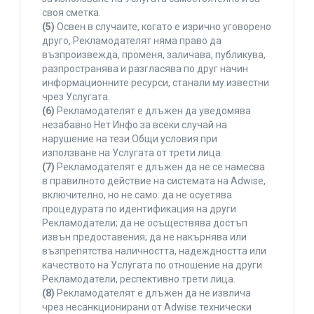
своя сметка.
(5)
Освен в случаите, когато е изрично уговорено
друго, Рекламодателят няма право да
възпроизвежда, променя, заличава, публикува,
разпространява и разгласява по друг начин
информационните ресурси, станали му известни
чрез Услугата.
(6)
Рекламодателят е длъжен да уведомява
незабавно Нет Инфо за всеки случай на
нарушение на тези Общи условия при
използване на Услугата от трети лица.
(7)
Рекламодателят е длъжен да не се намесва
в правилното действие на системата на Adwise,
включително, но не само: да не осуетява
процедурата по идентификация на други
Рекламодатели; да не осъществява достъп
извън предоставения; да не накърнява или
възпрепятства наличността, надеждността или
качеството на Услугата по отношение на други
Рекламодатели, респективно трети лица.
(8)
Рекламодателят е длъжен да не извлича
чрез несанкционирани от Adwise технически