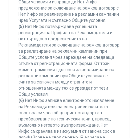
Общи условия и изпраща до Нет Инфо
предложение за сключване на рамков договор с
Нет Инфо за реализиране на рекламни кампании
чрез Услугата и съгласно Общите условия.
(5)
Нет Инфо потвърждава успешната
регистрация на Профила на Рекламодателя и
потвърждава предложението на
Рекламодателя за сключване на рамков договор
за реализиране на рекламни кампании при
Общите условия чрез зареждане на следваща
стъпка от регистрационната форма. От този
момент рамковият договор за реализиране на
рекламни кампании при Общите условия се
счита за сключен между страните и
отношенията между тях се уреждат от тези
Общи условия.
(6)
Нет Инфо записва електронното изявление
на Рекламодателя на електронен носител в
сървъра си чрез общоприет стандарт за
преобразуване по технически начин, правещ
възможно неговото възпроизвеждане. Нет
Инфо съхранява в изискуемия от закона срок в
лог-файлове на своя сървър, IP адреса на