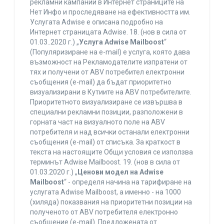
рекламни кампании в Интернет страниците на
Нет Инфо и проследяване на ефективността им.
Услугата Adwise е описана подробно на
Интернет страницата Adwise. 18. (нов в сила от
01.03..2020 г.) „
Услуга Adwise Mailboost
“
(Популяризиране на e-mail) е услуга, която дава
възможност на Рекламодателите изпратени от
тях и получени от ABV потребител електронни
съобщения (e-mail) да бъдат приоритетно
визуализирани в Кутиите на ABV потребителите.
Приоритетното визуализиране се извършва в
специални рекламни позиции, разположени в
горната част на визуалното поле на ABV
потребителя и над всички останали електронни
съобщения (e-mail) от списъка. За краткост в
текста на настоящите Общи условия се използва
терминът Adwise Mailboost. 19. (нов в сила от
01.03.2020 г.) „
Ценови модел на Adwise
Mailboost
“ - определя начина на тарифиране на
услугата Adwise Mailboost, а именно - на 1000
(хиляда) показвания на приоритетни позиции на
полученото от ABV потребителя електронно
съобщение (e-mail). Предложената от