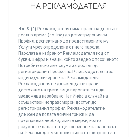
НА РЕКЛАМОДАТЕЛЯ
Чл. 8.
(1)
Рекламодателят има право на достъп в
реално време (on-line) до регистрирания си
Профил, респективно до предоставените му
Услуги чрез определена от него парола.
Паролата е избран от Рекламодателя код от
букви, цифри и знаци, който заедно с посоченото
Потребителско име служи за достъп до
регистрирания Профил на Рекламодателя и за
индивидуализиране на Рекламодателя.
Рекламодателят е длъжен да не прави
достояние на трети лица паролата си и да
уведомява незабавно Нет Инфо в случай на
осъществен неправомерен достъп до
регистрирания профил. Рекламодателят е
длъжен да полага всички грижи и да
предприема необходимите мерки, които
разумно се налагат с цел опазване на паролата
си. Рекламодателят носи пълна отговорност за