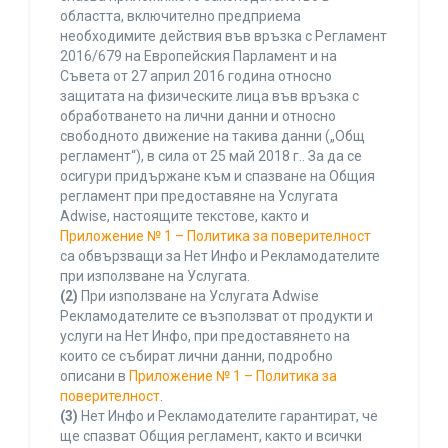
областта, включително предприема
необходимите действия във връзка с Регламент
2016/679 на Европейския Парламент и на
Съвета от 27 април 2016 година относно
защитата на физическите лица във връзка с
обработването на лични данни и относно
свободното движение на такива данни („Общ
регламент“), в сила от 25 май 2018 г.. За да се
осигури придържане към и спазване на Общия
регламент при предоставяне на Услугата
Adwise, настоящите текстове, както и
Приложение № 1 – Политика за поверителност
са обвързващи за Нет Инфо и Рекламодателите
при използване на Услугата.
(2)
При използване на Услугата Adwise
Рекламодателите се възползват от продукти и
услуги на Нет Инфо, при предоставянето на
които се събират лични данни, подробно
описани в
Приложение № 1 – Политика за
поверителност
.
(3)
Нет Инфо и Рекламодателите гарантират, че
ще спазват Общия регламент, както и всички