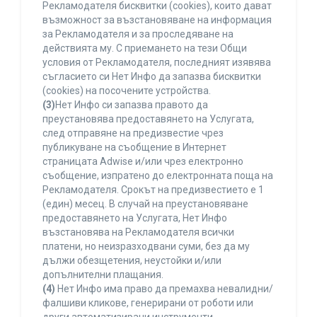
Рекламодателя бисквитки (cookies), които дават
възможност за възстановяване на информация
за Рекламодателя и за проследяване на
действията му. С приемането на тези Общи
условия от Рекламодателя, последният изявява
съгласието си Нет Инфо да запазва бисквитки
(cookies) на посочените устройства.
(3)
Нет Инфо си запазва правото да
преустановява предоставянето на Услугата,
след отправяне на предизвестие чрез
публикуване на съобщение в Интернет
страницата Adwise и/или чрез електронно
съобщение, изпратено до електронната поща на
Рекламодателя. Срокът на предизвестието е 1
(един) месец. В случай на преустановяване
предоставянето на Услугата, Нет Инфо
възстановява на Рекламодателя всички
платени, но неизразходвани суми, без да му
дължи обезщетения, неустойки и/или
допълнителни плащания.
(4)
Нет Инфо има право да премахва невалидни/
фалшиви кликове, генерирани от роботи или