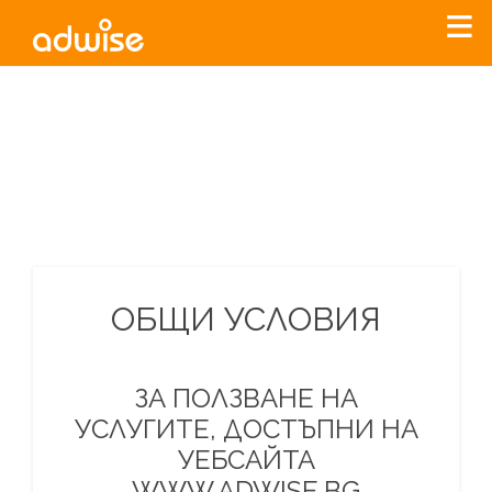
Уважаеми рекламодатели, с настоящото съобщение
бихме искали да Ви уведомим, че „Нет Инфо“ ЕАД (
„Нет
Инфо“
)
прекратява услугата Adwise
считано от
01.01.2026
г
.
За повече информация, натиснете
тук.
ОБЩИ УСЛОВИЯ
ЗА ПОЛЗВАНЕ НА
УСЛУГИТЕ, ДОСТЪПНИ НА
УЕБСАЙТА
WWW.ADWISE.BG