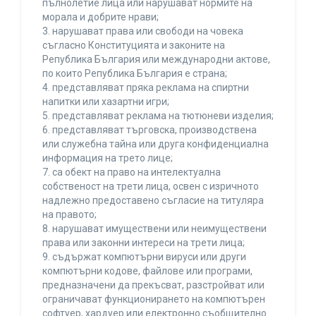
пълнолетие лица или нарушават нормите на
морала и добрите нрави;
3. нарушават права или свободи на човека
съгласно Конституцията и законите на
Република България или международни актове,
по които Република България е страна;
4. представляват пряка реклама на спиртни
напитки или хазартни игри;
5. представляват реклама на тютюневи изделия;
6. представляват търговска, производствена
или служебна тайна или друга конфиденциална
информация на трето лице;
7. са обект на право на интелектуална
собственост на трети лица, освен с изричното
надлежно предоставено съгласие на титуляра
на правото;
8. нарушават имуществени или неимуществени
права или законни интереси на трети лица;
9. съдържат компютърни вируси или други
компютърни кодове, файлове или програми,
предназначени да прекъсват, разстройват или
ограничават функционирането на компютърен
софтуер, хардуер или електронно съобщително