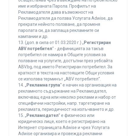
осъществява чрез въвеждане на потребителско
име и избраната Парола. Профилът на
Рекламодателя дава възможност на
Рекламодателя да ползва Услугата Adwise, да
прекрати нейното ползване, да променя
паролата си, да заплаща рекламните си
кампании и др.
13. (доп. в сила от 01.03.2020 г.) „
Регистриран
ABV потребител
“ - дефиницията за такъв
потребител се намира в Общите условия за
ползване на услугите, достъпни през уебсайта
ABV.bg, под името Регистриран потребител. За
краткост в текста на настоящите Общи условия
се използва терминът „ABV потребител“.
14. „
Рекламна група
“ е начин на организация на
рекламното съдържание на Рекламодател,
включващ една или няколко реклами и набор от
специфични настройки, напр. таргетиране на
рекламата, периодичност на излъчването и др.
15. „
Рекламодател
” е физическо или
юридическо лице, което е регистрирано на
Интернет страницата Adwise и чрез Услугата
Adwise организира и провежда рекламни