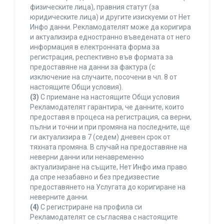
физическите лица), правния статут (за
юридическите лица) и другите изискуеми от Нет
Инфо данни. Рекламодателят може да коригира
и актуализира едностранно въведената от него
информация в електронната форма за
регистрация, респективно във формата за
предоставяне на данни за фактура (с
изключение на случаите, посочени в чл. 8 от
настоящите Общи условия).
(3)
С приемане на настоящите Общи условия
Рекламодателят гарантира, че данните, които
предоставя в процеса на регистрация, са верни,
пълни и точни и при промяна на последните, ще
ги актуализира в 7 (седем) дневен срок от
тяхната промяна. В случай на предоставяне на
неверни данни или ненавременно
актуализиране на същите, Нет Инфо има право
да спре незабавно и без предизвестие
предоставянето на Услугата до коригиране на
неверните данни.
(4)
С регистриране на профила си
Рекламодателят се съгласява с настоящите