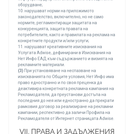
оборудване;
10. нарушават норми на приложимото
законодателство, включително, но не само
нормите, регламентиращи защитата на
конкуренцията, защита правата на
потребителите, както и правилата на реклама на
конкретните продукти и/или услуги;
11. нарушават креативните изисквания на
Услугата Adwise, дефинирани в Изисквания на
Нет Инфо ЕАД към съдържанието и визията на
рекламните материали.
(3)
При установяване на неспазване на
изискванията по Общите условия, Нет Инфо има
право едностранно и по своя преценка да
деактивира конкретната рекламна кампания на
Рекламодателя, да преустанови достъпа на
последния до нея или едностранно да прекрати
рамковия договор за реализиране на рекламни
кампании, респективно да заличи Профила на
Рекламодателя от Интернет страницата Adwise.
VII. ПРАВА И ЗАДЪЛЖЕНИЯ