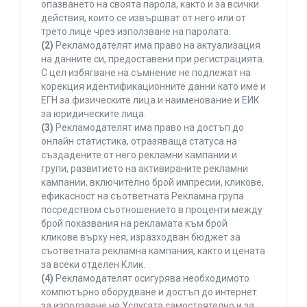
опазването на своята парола, както и за всички
действия, които се извършват от него или от
трето лице чрез използване на паролата.
(2)
Рекламодателят има право на актуализация
на данните си, предоставени при регистрацията.
С цел избягване на съмнение не подлежат на
корекция идентификационните данни като име и
ЕГН за физическите лица и наименование и ЕИК
за юридическите лица.
(3)
Рекламодателят има право на достъп до
онлайн статистика, отразяваща статуса на
създадените от него рекламни кампании и
групи, развитието на активираните рекламни
кампании, включително брой импресии, кликове,
ефикасност на съответната Рекламна група
посредством съотношението в проценти между
брой показвания на рекламата към брой
кликове върху нея, изразходван бюджет за
съответната рекламна кампания, както и цената
за всеки отделен Клик.
(4)
Рекламодателят осигурява необходимото
компютърно оборудване и достъп до интернет
за използване на Услугата самостоятелно и за