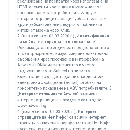
реализиране на препратка чрез използване на
HTML елементи, което дава възможност за
пренасочване на потребителя към други
интернет страници на същия уебсайт или към
други уебсайтове или ресурси в глобалната
интернет мрежа чрез Клик.
2. (нов в сила от 01.03.2020 г.) „
Идентификация
на мейлите за приоритетно показване
“ -
Рекламодателите индикират предпочетените от
тях за приоритетно визуализиране електронни
съобщения чрез посочване в интерфейса на
Adwise на DKIM идентификатор и част от
съдържанието на Subject на писмото.
Комбинацията от двете данни определя кои
електронни съобщения (e-mail) са обект на
приоритетно показване на ABV потребителите. 3.
„
Интернет страницата Adwise
” означава
интернет страницата, находяща се на адрес:
www.adwise.bg.
4. (изм. в сила от 01.03.2020 г.) „
Интернет
страниците на Нет Инфо
” са всички интернет
страници, включени в портфолиото на Нет Инфо,
посочени на официалната интернет страница