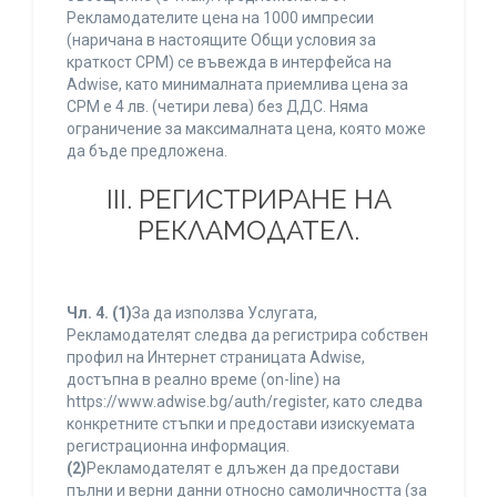
Рекламодателите цена на 1000 импресии
(наричана в настоящите Общи условия за
краткост CPM) се въвежда в интерфейса на
Adwise, като минималната приемлива цена за
CPM е 4 лв. (четири лева) без ДДС. Няма
ограничение за максималната цена, която може
да бъде предложена.
ІІІ. РЕГИСТРИРАНЕ НА
РЕКЛАМОДАТЕЛ.
Чл. 4.
(1)
За да използва Услугата,
Рекламодателят следва да регистрира собствен
профил на Интернет страницата Adwise,
достъпна в реално време (on-line) на
https://www.adwise.bg/auth/register, като следва
конкретните стъпки и предостави изискуемата
регистрационна информация.
(2)
Рекламодателят е длъжен да предостави
пълни и верни данни относно самоличността (за