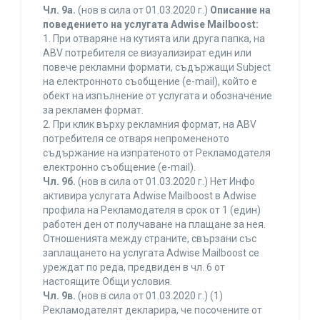
Чл. 9а.
(нов в сила от 01.03.2020 г.)
Описание на
поведението на услугата Adwise Mailboost:
1. При отваряне на кутията или друга папка, на
ABV потребителя се визуализират един или
повече рекламни формати, съдържащи Subject
на електронното съобщение (e-mail), който е
обект на изпълнение от услугата и обозначение
за рекламен формат.
2. При клик върху рекламния формат, на ABV
потребителя се отваря непромененото
съдържание на изпратеното от Рекламодателя
електронно съобщение (e-mail).
Чл. 9б.
(нов в сила от 01.03.2020 г.) Нет Инфо
активира услугата Adwise Mailboost в Adwise
профила на Рекламодателя в срок от 1 (един)
работен ден от получаване на плащане за нея.
Отношенията между страните, свързани със
заплащането на услугата Adwise Mailboost се
уреждат по реда, предвиден в чл. 6 от
настоящите Общи условия.
Чл. 9в.
(нов в сила от 01.03.2020 г.) (1)
Рекламодателят декларира, че посочените от