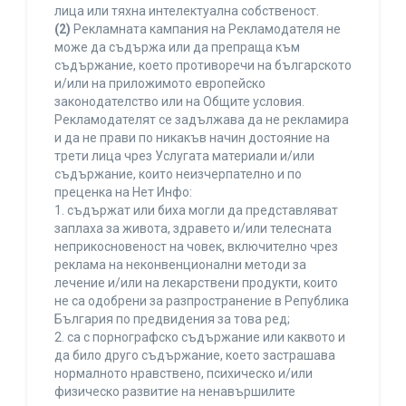
лица или тяхна интелектуална собственост.
(2)
Рекламната кампания на Рекламодателя не
може да съдържа или да препраща към
съдържание, което противоречи на българското
и/или на приложимото европейско
законодателство или на Общите условия.
Рекламодателят се задължава да не рекламира
и да не прави по никакъв начин достояние на
трети лица чрез Услугата материали и/или
съдържание, които неизчерпателно и по
преценка на Нет Инфо:
1. съдържат или биха могли да представляват
заплаха за живота, здравето и/или телесната
неприкосновеност на човек, включително чрез
реклама на неконвенционални методи за
лечение и/или на лекарствени продукти, които
не са одобрени за разпространение в Република
България по предвидения за това ред;
2. са с порнографско съдържание или каквото и
да било друго съдържание, което застрашава
нормалното нравствено, психическо и/или
физическо развитие на ненавършилите