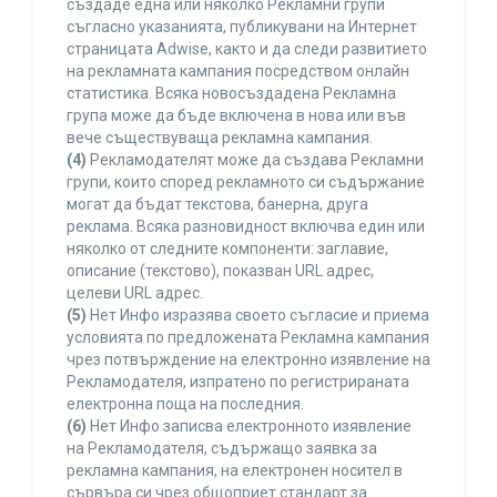
създаде една или няколко Рекламни групи
съгласно указанията, публикувани на Интернет
страницата Adwise, както и да следи развитието
на рекламната кампания посредством онлайн
статистика. Всяка новосъздадена Рекламна
група може да бъде включена в нова или във
вече съществуваща рекламна кампания.
(4)
Рекламодателят може да създава Рекламни
групи, които според рекламното си съдържание
могат да бъдат текстова, банерна, друга
реклама. Всяка разновидност включва един или
няколко от следните компоненти: заглавие,
описание (текстово), показван URL адрес,
целеви URL адрес.
(5)
Нет Инфо изразява своето съгласие и приема
условията по предложената Рекламна кампания
чрез потвърждение на електронно изявление на
Рекламодателя, изпратено по регистрираната
електронна поща на последния.
(6)
Нет Инфо записва електронното изявление
на Рекламодателя, съдържащо заявка за
рекламна кампания, на електронен носител в
сървъра си чрез общоприет стандарт за