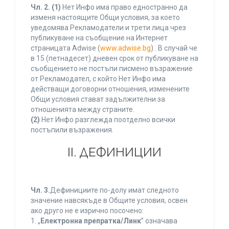
Чл. 2.
(1)
Нет Инфо има право едностранно да
изменя настоящите Общи условия, за което
уведомява Рекламодатели и трети лица чрез
публикуване на съобщение на Интернет
страницата Adwise (
www.adwise.bg
) . В случай че
в 15 (петнадесет) дневен срок от публикуване на
съобщението не постъпи писмено възражение
от Рекламодател, с който Нет Инфо има
действащи договорни отношения, изменените
Общи условия стават задължителни за
отношенията между страните.
(2)
Нет Инфо разглежда поотделно всички
постъпили възражения.
ІІ. ДЕФИНИЦИИ
Чл. 3.
Дефинициите по-долу имат следното
значение навсякъде в Общите условия, освен
ако друго не е изрично посочено:
1. „
Електронна препратка/Линк
” означава