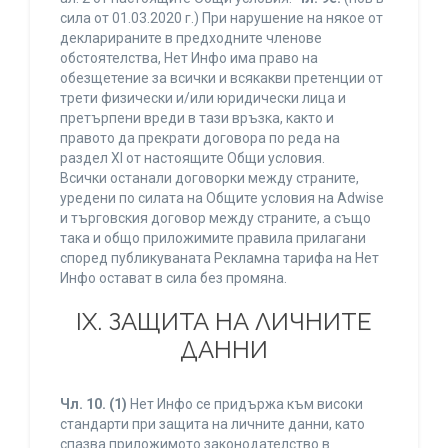
сила от 01.03.2020 г.) При нарушение на някое от
декларираните в предходните членове
обстоятелства, Нет Инфо има право на
обезщетение за всички и всякакви претенции от
трети физически и/или юридически лица и
претърпени вреди в тази връзка, както и
правото да прекрати договора по реда на
раздел XI от настоящите Общи условия.
Всички останали договорки между страните,
уредени по силата на Общите условия на Adwise
и търговския договор между страните, а също
така и общо приложимите правила прилагани
според публикуваната Рекламна тарифа на Нет
Инфо остават в сила без промяна.
IХ. ЗАЩИТА НА ЛИЧНИТЕ
ДАННИ
Чл. 10.
(1)
Нет Инфо се придържа към високи
стандарти при защита на личните данни, като
спазва приложимото законодателство в