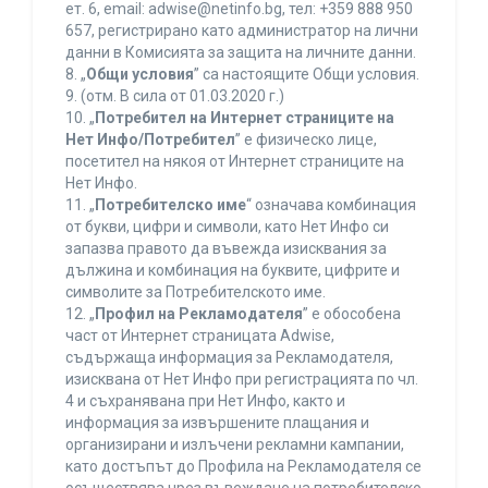
ет. 6, еmail: adwise@netinfo.bg, тел: +359 888 950
657, регистрирано като администратор на лични
данни в Комисията за защита на личните данни.
8. „
Общи условия
” са настоящите Общи условия.
9. (отм. В сила от 01.03.2020 г.)
10. „
Потребител на Интернет страниците на
Нет Инфо/Потребител
” е физическо лице,
посетител на някоя от Интернет страниците на
Нет Инфо.
11. „
Потребителско име
“ означава комбинация
от букви, цифри и символи, като Нет Инфо си
запазва правото да въвежда изисквания за
дължина и комбинация на буквите, цифрите и
символите за Потребителското име.
12. „
Профил на Рекламодателя
” е обособена
част от Интернет страницата Adwise,
съдържаща информация за Рекламодателя,
изисквана от Нет Инфо при регистрацията по чл.
4 и съхранявана при Нет Инфо, както и
информация за извършените плащания и
организирани и излъчени рекламни кампании,
като достъпът до Профила на Рекламодателя се