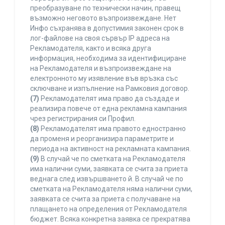
преобразуване по технически начин, правещ
възможно неговото възпроизвеждане. Нет
Инфо съхранява в допустимия законен срок в
лог-файлове на своя сървър IP адреса на
Рекламодателя, както и всяка друга
информация, необходима за идентифициране
на Рекламодателя и възпроизвеждане на
електронното му изявление във връзка със
сключване и изпълнение на Рамковия договор.
(7)
Рекламодателят има право да създаде и
реализира повече от една рекламна кампания
чрез регистрирания си Профил.
(8)
Рекламодателят има правото едностранно
да променя и реорганизира параметрите и
периода на активност на рекламната кампания.
(9)
В случай че по сметката на Рекламодателя
има налични суми, заявката се счита за приета
веднага след извършването й. В случай че по
сметката на Рекламодателя няма налични суми,
заявката се счита за приета с получаване на
плащането на определения от Рекламодателя
бюджет. Всяка конкретна заявка се прекратява