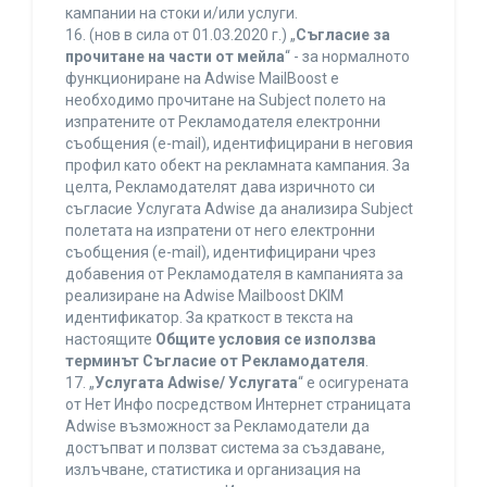
кампании на стоки и/или услуги.
16. (нов в сила от 01.03.2020 г.) „
Съгласие за
прочитане на части от мейла
“ - за нормалното
функциониране на Adwise MailBoost е
необходимо прочитане на Subject полето на
изпратените от Рекламодателя електронни
съобщения (e-mail), идентифицирани в неговия
профил като обект на рекламната кампания. За
целта, Рекламодателят дава изричното си
съгласие Услугата Adwise да анализира Subject
полетата на изпратени от него електронни
съобщения (e-mail), идентифицирани чрез
добавения от Рекламодателя в кампанията за
реализиране на Adwise Mailboost DKIM
идентификатор. За краткост в текста на
настоящите
Общите условия се използва
терминът Съгласие от Рекламодателя
.
17. „
Услугата Adwise/ Услугата
“ е осигурената
от Нет Инфо посредством Интернет страницата
Adwise възможност за Рекламодатели да
достъпват и ползват система за създаване,
излъчване, статистика и организация на