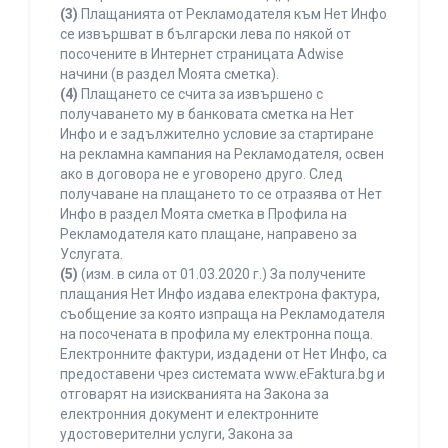
(3)
Плащанията от Рекламодателя към Нет Инфо
се извършват в български лева по някой от
посочените в Интернет страницата Adwise
начини (в раздел Моята сметка).
(4)
Плащането се счита за извършено с
получаването му в банковата сметка на Нет
Инфо и е задължително условие за стартиране
на рекламна кампания на Рекламодателя, освен
ако в договора не е уговорено друго. След
получаване на плащането то се отразява от Нет
Инфо в раздел Моята сметка в Профила на
Рекламодателя като плащане, направено за
Услугата.
(5)
(изм. в сила от 01.03.2020 г.) За получените
плащания Нет Инфо издава електрона фактура,
съобщение за която изпраща на Рекламодателя
на посочената в профила му електронна поща.
Електронните фактури, издадени от Нет Инфо, са
предоставени чрез системата www.eFaktura.bg и
отговарят на изискванията на Закона за
електронния документ и електронните
удостоверителни услуги, Закона за