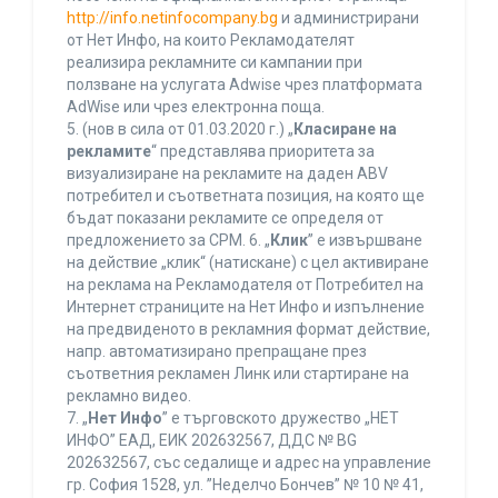
http://info.netinfocompany.bg
и администрирани
от Нет Инфо, на които Рекламодателят
реализира рекламните си кампании при
ползване на услугата Adwise чрез платформата
AdWise или чрез електронна поща.
5. (нов в сила от 01.03.2020 г.) „
Класиране на
рекламите
“ представлява приоритета за
визуализиране на рекламите на даден ABV
потребител и съответната позиция, на която ще
бъдат показани рекламите се определя от
предложението за CPM. 6. „
Клик
” е извършване
на действие „клик“ (натискане) с цел активиране
на реклама на Рекламодателя от Потребител на
Интернет страниците на Нет Инфо и изпълнение
на предвиденото в рекламния формат действие,
напр. автоматизирано препращане през
съответния рекламен Линк или стартиране на
рекламно видео.
7. „
Нет Инфо
” е търговското дружество „НЕТ
ИНФО” ЕАД, ЕИК 202632567, ДДС № BG
202632567, със седалище и адрес на управление
гр. София 1528, ул. ”Неделчо Бончев” № 10 № 41,