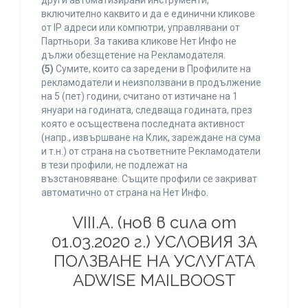
други автоматизирани инструменти,
включително каквито и да е единични кликове
от IP адреси или компютри, управлявани от
Партньори. За такива кликове Нет Инфо не
дължи обезщетение на Рекламодателя.
(5)
Сумите, които са заредени в Профилите на
рекламодатели и неизползвани в продължение
на 5 (пет) години, считано от изтичане на 1
януари на годината, следваща годината, през
която е осъществена последната активност
(напр., извършване на Клик, зареждане на сума
и т.н.) от страна на съответните Рекламодатели
в тези профили, не подлежат на
възстановяване. Същите профили се закриват
автоматично от страна на Нет Инфо.
VIII.A. (нов в сила от
01.03.2020 г.) УСЛОВИЯ ЗА
ПОЛЗВАНЕ НА УСЛУГАТА
ADWISE MAILBOOST