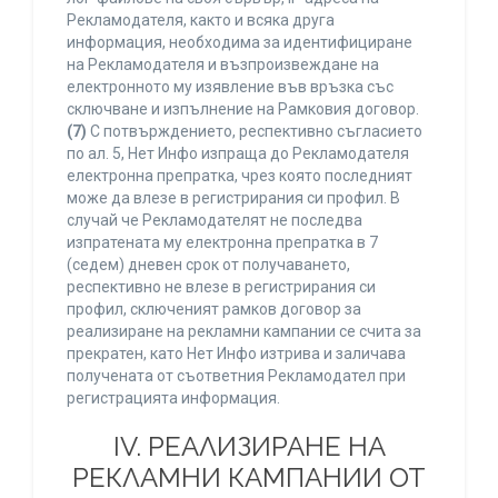
Рекламодателя, както и всяка друга
информация, необходима за идентифициране
на Рекламодателя и възпроизвеждане на
електронното му изявление във връзка със
сключване и изпълнение на Рамковия договор.
(7)
С потвърждението, респективно съгласието
по ал. 5, Нет Инфо изпраща до Рекламодателя
електронна препратка, чрез която последният
може да влезе в регистрирания си профил. В
случай че Рекламодателят не последва
изпратената му електронна препратка в 7
(седем) дневен срок от получаването,
респективно не влезе в регистрирания си
профил, сключеният рамков договор за
реализиране на рекламни кампании се счита за
прекратен, като Нет Инфо изтрива и заличава
получената от съответния Рекламодател при
регистрацията информация.
IV. РЕАЛИЗИРАНЕ НА
РЕКЛАМНИ КАМПАНИИ ОТ