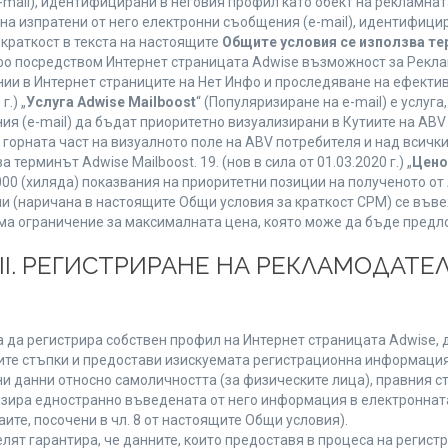
mail), идентифицирани в неговия профил като обект на рекламнат
 на изпратени от него електронни съобщения (e-mail), идентифиц
 краткост в текста на настоящите
Общите условия се използва т
нфо посредством Интернет страницата Adwise възможност за Рекла
ии в Интернет страниците на Нет Инфо и проследяване на ефектив
г.) „
Услуга Adwise Mailboost
“ (Популяризиране на e-mail) е услу
ия (e-mail) да бъдат приоритетно визуализирани в Кутиите на AB
орната част на визуалното поле на ABV потребителя и над всички 
терминът Adwise Mailboost. 19. (нов в сила от 01.03.2020 г.) „
Цено
1000 (хиляда) показвания на приоритетни позиции на полученото о
 (наричана в настоящите Общи условия за краткост CPM) се въве
Няма ограничение за максималната цена, която може да бъде предл
ІІІ. РЕГИСТРИРАНЕ НА РЕКЛАМОДАТЕЛ
 да регистрира собствен профил на Интернет страницата Adwise, д
етните стъпки и предостави изискуемата регистрационна информация
 данни относно самоличността (за физическите лица), правния ста
изира едностранно въведената от него информация в електроннат
ите, посочени в чл. 8 от настоящите Общи условия).
т гарантира, че данните, които предоставя в процеса на регистра