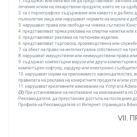
1. съдържат или биха могли да представляват заплаха з
лечение и/или на лекарствени продукти, които не са одо
2. са с порнографско съдържание или каквото и да било
пълнолетие лица или нарушават нормите на морала и доб
3. нарушават права или свободи на човека съгласно Конс
4. представляват пряка реклама на спиртни напитки или х
5. представляват реклама на тютюневи изделия;
6. представляват търговска, производствена или служеб
7. са обект на право на интелектуална собственост на тр
8. нарушават имуществени или неимуществени права или 
9. съдържат компютърни вируси или други компютърни к
компютърен софтуер, хардуер или електронно съобщител
10. нарушават норми на приложимото законодателство, в
правилата на реклама на конкретните продукти и/или усл
11. нарушават креативните изисквания на Услугата Adwi
(3)
При установяване на неспазване на изискванията по О
Рекламодателя, да преустанови достъпа на последния до
Профила на Рекламодателя от Интернет страницата Adwi
VII.