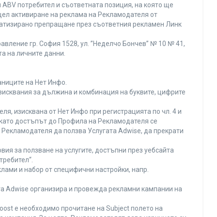
 ABV потребител и съответната позиция, на която ще
с цел активиране на реклама на Рекламодателя от
оматизирано препращане през съответния рекламен Линк
вление гр. София 1528, ул. ”Неделчо Бончев” № 10 № 41,
та на личните данни.
аниците на Нет Инфо.
изисквания за дължина и комбинация на буквите, цифрите
я, изисквана от Нет Инфо при регистрацията по чл. 4 и
 като достъпът до Профила на Рекламодателя се
Рекламодателя да ползва Услугата Adwise, да прекрати
вия за ползване на услугите, достъпни през уебсайта
требител“.
лами и набор от специфични настройки, напр.
ата Adwise организира и провежда рекламни кампании на
oost е необходимо прочитане на Subject полето на