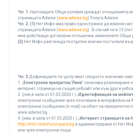
Чл. 1.
Настоящите Общи условия уреждат отношенията межд
страницата Adwise (
www.adwise.bg
) Услуга Adwise.
Чл. 2.
(1)
Нет Инфо има право едностранно да изменя нас
страницата Adwise (
www.adwise.bg
) . В случай че в 15 
има действащи договорни отношения, изменените Общи у
(2)
Нет Инфо разглежда поотделно всички постъпили въз
Чл. 3.
Дефинициите по-долу имат следното значение нався
1. „
Електронна препратка/Линк
” означава реализиране 
интернет страници на същия уебсайт или към други уебса
2. (нов в сила от 01.03.2020 г.) „
Идентификация на мейлит
електронни съобщения чрез посочване в интерфейса на A
електронни съобщения (e-mail) са обект на приоритетно п
www.adwise.bg.
4. (изм. в сила от 01.03.2020 г.) „
Интернет страниците на 
http://info.netinfocompany.bg
и администрирани от Нет Инф
или чрез електронна поща.