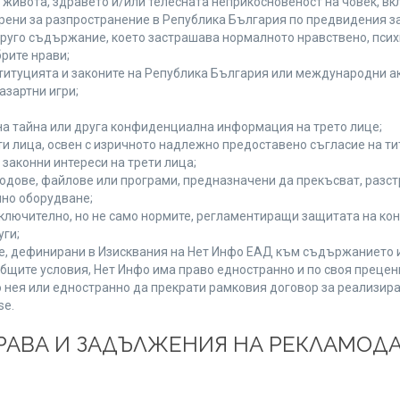
а живота, здравето и/или телесната неприкосновеност на човек, 
брени за разпространение в Република България по предвидения за
 друго съдържание, което застрашава нормалното нравствено, пси
рите нрави;
титуцията и законите на Република България или международни ак
азартни игри;
на тайна или друга конфиденциална информация на трето лице;
ети лица, освен с изричното надлежно предоставено съгласие на ти
законни интереси на трети лица;
одове, файлове или програми, предназначени да прекъсват, разс
но оборудване;
ключително, но не само нормите, регламентиращи защитата на конк
уги;
se, дефинирани в Изисквания на Нет Инфо ЕАД към съдържанието 
бщите условия, Нет Инфо има право едностранно и по своя преце
 нея или едностранно да прекрати рамковия договор за реализира
se.
 ПРАВА И ЗАДЪЛЖЕНИЯ НА РЕКЛАМОД