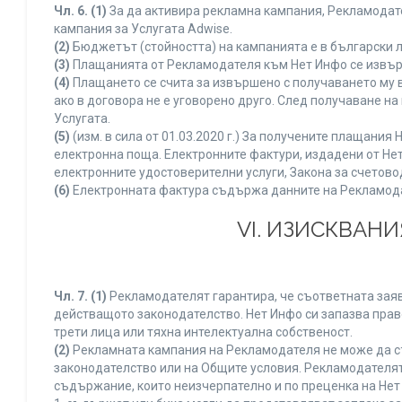
Чл. 6.
(1)
За да активира рекламна кампания, Рекламодате
кампания за Услугата Adwise.
(2)
Бюджетът (стойността) на кампанията е в български 
(3)
Плащанията от Рекламодателя към Нет Инфо се извършв
(4)
Плащането се счита за извършено с получаването му в
ако в договора не е уговорено друго. След получаване н
Услугата.
(5)
(изм. в сила от 01.03.2020 г.) За получените плащан
електронна поща. Електронните фактури, издадени от Нет
електронните удостоверителни услуги, Закона за счетово
(6)
Електронната фактура съдържа данните на Рекламодате
VI. ИЗИСКВАН
Чл. 7.
(1)
Рекламодателят гарантира, че съответната заяв
действащото законодателство. Нет Инфо си запазва право
трети лица или тяхна интелектуална собственост.
(2)
Рекламната кампания на Рекламодателя не може да с
законодателство или на Общите условия. Рекламодателят
съдържание, които неизчерпателно и по преценка на Нет