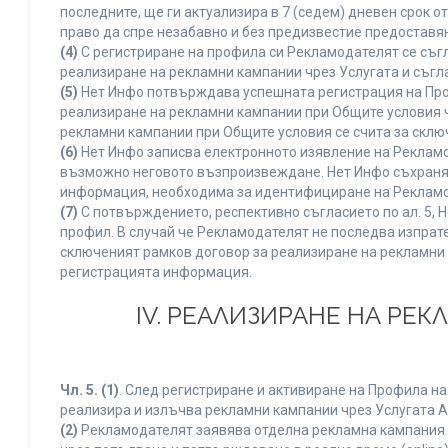
последните, ще ги актуализира в 7 (седем) дневен срок 
право да спре незабавно и без предизвестие предоставян
(4)
С регистриране на профила си Рекламодателят се съг
реализиране на рекламни кампании чрез Услугата и съгл
(5)
Нет Инфо потвърждава успешната регистрация на Про
реализиране на рекламни кампании при Общите условия 
рекламни кампании при Общите условия се счита за склю
(6)
Нет Инфо записва електронното изявление на Рекламо
възможно неговото възпроизвеждане. Нет Инфо съхранява 
информация, необходима за идентифициране на Рекламод
(7)
С потвърждението, респективно съгласието по ал. 5, 
профил. В случай че Рекламодателят не последва изпрате
сключеният рамков договор за реализиране на рекламни 
регистрацията информация.
IV. РЕАЛИЗИРАНЕ НА РЕ
Чл. 5.
(1)
. След регистриране и активиране на Профила н
реализира и излъчва рекламни кампании чрез Услугата A
(2)
Рекламодателят заявява отделна рекламна кампания к