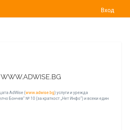
Вход
о“
)
прекратява услугата Adwise
считано от
01.01.2026 г
.
А WWW.ADWISE.BG
ата AdWise (
www.adwise.bg
) услуги и урежда
лчо Бончев" № 10 (за краткост „Нет Инфо“) и всеки един