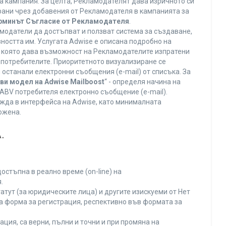
а кампания. За целта, Рекламодателят дава изричното си
ирани чрез добавения от Рекламодателя в кампанията за
ерминът Съгласие от Рекламодателя
.
модатели да достъпват и ползват система за създаване,
ността им. Услугата Adwise е описана подробно на
га, която дава възможност на Рекламодателите изпратени
V потребителите. Приоритетното визуализиране се
останали електронни съобщения (e-mail) от списъка. За
ви модел на Adwise Mailboost
“ - определя начина на
т ABV потребителя електронно съобщение (e-mail).
жда в интерфейса на Adwise, като минималната
ожена.
.
остъпна в реално време (on-line) на
.
тут (за юридическите лица) и другите изискуеми от Нет
а форма за регистрация, респективно във формата за
ция, са верни, пълни и точни и при промяна на