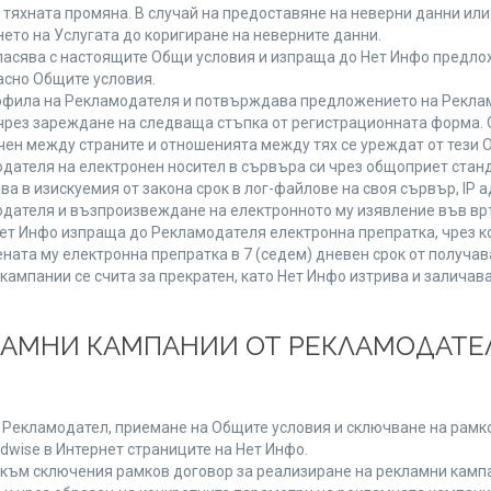
от тяхната промяна. В случай на предоставяне на неверни данни и
ето на Услугата до коригиране на неверните данни.
ласява с настоящите Общи условия и изпраща до Нет Инфо предлож
асно Общите условия.
фила на Рекламодателя и потвърждава предложението на Реклам
чрез зареждане на следваща стъпка от регистрационната форма. 
чен между страните и отношенията между тях се уреждат от тези 
дателя на електронен носител в сървъра си чрез общоприет станд
в изискуемия от закона срок в лог-файлове на своя сървър, IP ад
ателя и възпроизвеждане на електронното му изявление във връ
Нет Инфо изпраща до Рекламодателя електронна препратка, чрез к
ната му електронна препратка в 7 (седем) дневен срок от получав
кампании се счита за прекратен, като Нет Инфо изтрива и залича
КЛАМНИ КАМПАНИИ ОТ РЕКЛАМОДАТЕЛ
а Рекламодател, приемане на Общите условия и сключване на рамко
dwise в Интернет страниците на Нет Инфо.
ъм сключения рамков договор за реализиране на рекламни кампа