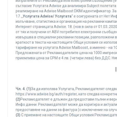
изпратените от Рекламодателя електронни съобщения (e-
съгласие Услугата Adwise да анализира Subject полетата
реализиране на Adwise Mailboost DKIM идентификатор. За
17. „
Услугата Adwise/ Услугата
“ е осигурената от Нет И
излъчване, статистика и организация на рекламни кампан
Интернет страницата Adwise. 18. (нов в сила от 01.03..2020 
от тях и получени от ABV потребител електронни съобщен
извършва в специални рекламни позиции, разположени в г
краткост в текста на настоящите Общи условия се използва 
тарифиране на услугата Adwise Mailboost, а именно - на 
Предложената от Рекламодателите цена на 1000 импресии
приемлива цена за CPM е 4 лв. (четири лева) без ДДС. 
Чл. 4.
(1)
За да използва Услугата, Рекламодателят следва
https://www.adwise.bg/auth/register, като следва конкр
(2)
Рекламодателят е длъжен да предостави пълни и верни
Инфо данни. Рекламодателят може да коригира и актуал
предоставяне на данни за фактура (с изключение на случа
(3)
С приемане на настоящите Общи условия Рекламодателя