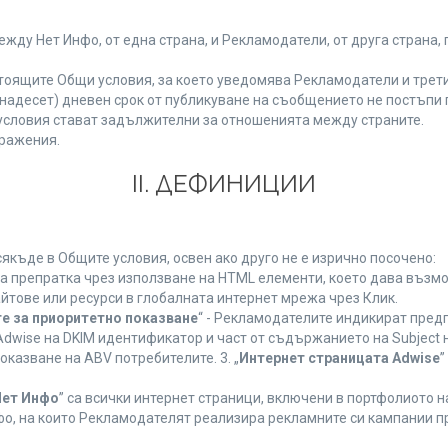
у Нет Инфо, от една страна, и Рекламодатели, от друга страна, 
тоящите Общи условия, за което уведомява Рекламодатели и трети
(петнадесет) дневен срок от публикуване на съобщението не постъп
словия стават задължителни за отношенията между страните.
ражения.
ІІ. ДЕФИНИЦИИ
къде в Общите условия, освен ако друго не е изрично посочено:
на препратка чрез използване на HTML елементи, което дава възм
йтове или ресурси в глобалната интернет мрежа чрез Клик.
е за приоритетно показване
“ - Рекламодателите индикират пред
dwise на DKIM идентификатор и част от съдържанието на Subject 
оказване на ABV потребителите. 3. „
Интернет страницата Adwise
”
Нет Инфо
” са всички интернет страници, включени в портфолиото 
о, на които Рекламодателят реализира рекламните си кампании п