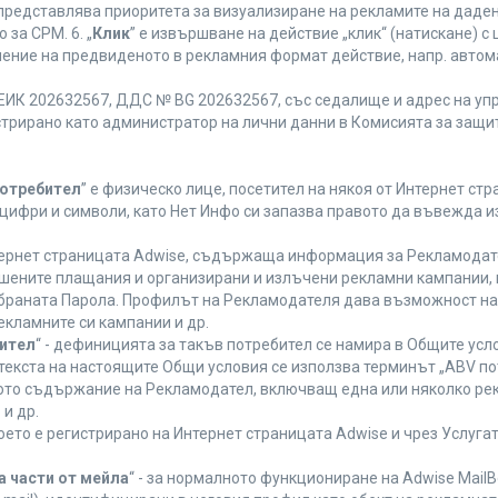
 представлява приоритета за визуализиране на рекламите на даден
за CPM. 6. „
Клик
” е извършване на действие „клик“ (натискане) 
лнение на предвиденото в рекламния формат действие, напр. авт
ЕИК 202632567, ДДС № BG 202632567, със седалище и адрес на упра
регистрирано като администратор на лични данни в Комисията за защи
Потребител
” е физическо лице, посетител на някоя от Интернет стр
, цифри и символи, като Нет Инфо си запазва правото да въвежда 
нтернет страницата Adwise, съдържаща информация за Рекламодател
ршените плащания и организирани и излъчени рекламни кампании,
браната Парола. Профилът на Рекламодателя дава възможност на 
екламните си кампании и др.
бител
“ - дефиницията за такъв потребител се намира в Общите усло
в текста на настоящите Общи условия се използва терминът „ABV по
ното съдържание на Рекламодател, включващ една или няколко рек
и др.
което е регистрирано на Интернет страницата Adwise и чрез Услуг
а части от мейла
“ - за нормалното функциониране на Adwise MailB