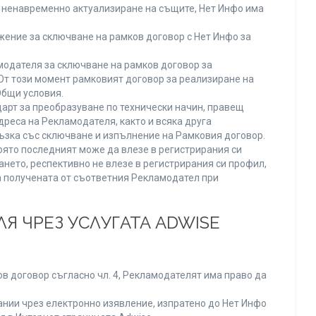
ли ненавременно актуализиране на същите, Нет Инфо има
ение за сключване на рамков договор с Нет Инфо за
одателя за сключване на рамков договор за
От този момент рамковият договор за реализиране на
Общи условия.
арт за преобразуване по технически начин, правещ
реса на Рекламодателя, както и всяка друга
зка със сключване и изпълнение на Рамковия договор.
оято последният може да влезе в регистрирания си
ането, респективно не влезе в регистрирания си профил,
ва получената от съответния Рекламодател при
Я ЧРЕЗ УСЛУГАТА ADWISE
в договор съгласно чл. 4, Рекламодателят има право да
нии чрез електронно изявление, изпратено до Нет Инфо