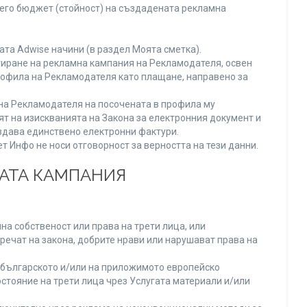
него бюджет (стойност) на създадената рекламна
та Adwise начини (в раздел Моята сметка).
тиране на рекламна кампания на Рекламодателя, освен
Профила на Рекламодателя като плащане, направено за
а на Рекламодателя на посочената в профила му
ят на изискванията на Закона за електронния документ и
издава единствено електронни фактури.
 Инфо не носи отговорност за верността на тези данни.
НАТА КАМПАНИЯ
а собственост или права на трети лица, или
речат на закона, добрите нрави или нарушават права на
българското и/или на приложимото европейско
стояние на трети лица чрез Услугата материали и/или