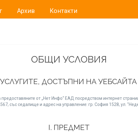
г
Архив
Контакти
ме искали да Ви уведомим, че „Нет Инфо“ ЕАД (
„Нет Инф
За повече информация, натиснете
тук.
ОБЩИ УСЛОВИЯ
 УСЛУГИТЕ, ДОСТЪПНИ НА УЕБСАЙТ
 предоставяните от „Нет Инфо“ ЕАД посредством интернет страниц
7, със седалище и адрес на управление: гр. София 1528, ул. "Неде
І. ПРЕДМЕТ