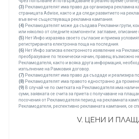
чрез попълване и потвърждаване в реално време (online)
(3)
Рекламодателят има право да организира рекламна ка
страницата Adwise, както и да следи развитието на рек
във вече съществуваща рекламна кампания.
(4)
Рекламодателят може да създава Рекламни групи, кои
или няколко от следните компоненти: заглавие, описание 
(5)
Нет Инфо изразява своето съгласие и приема условия
регистрираната електронна поща на последния.
(6)
Нет Инфо записва електронното изявление на Рекламо
преобразуване по технически начин, правещ възможно не
Рекламодателя, както и всяка друга информация, необх
изпълнение на Рамковия договор.
(7)
Рекламодателят има право да създаде и реализира по
(8)
Рекламодателят има правото едностранно да променя 
(9)
В случай че по сметката на Рекламодателя има наличн
суми, заявката се счита за приета с получаване на плащ
посочения от Рекламодателя период на рекламната кампан
Рекламодателя, респективно рекламната кампания, се сп
V. ЦЕНИ И ПЛА