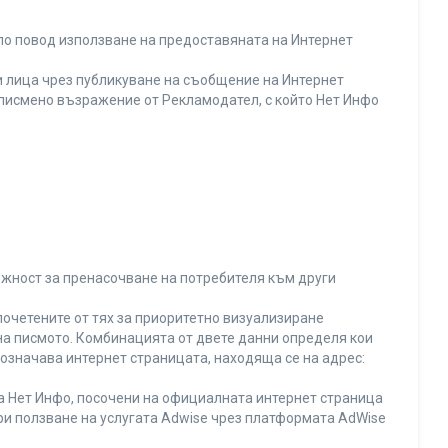
по повод използване на предоставяната на Интернет
 лица чрез публикуване на съобщение на Интернет
и писмено възражение от Рекламодател, с който Нет Инфо
ожност за пренасочване на потребителя към други
почетените от тях за приоритетно визуализиране
на писмото. Комбинацията от двете данни определя кои
 означава интернет страницата, находяща се на адрес:
на Нет Инфо, посочени на официалната интернет страница
ри ползване на услугата Adwise чрез платформата AdWise