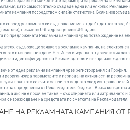
 и чрез образец на конкретните параметри на рекламната кампани
мпания, като самостоятелно създаде една или няколко Рекламни г
ламната кампания посредством онлайн статистика. Всяка новосъзд
то според рекламното си съдържание могат да бъдат текстова, ба
(текстово), показван URL адрес, целеви URL адрес.
та по предложената Рекламна кампания чрез потвърждение на ел
дателя, съдържащо заявка за рекламна кампания, на електронен 
говото възпроизвеждане. Нет Инфо съхранява в допустимия законе
одима за идентифициране на Рекламодателя и възпроизвеждане на
вече от една рекламна кампания чрез регистрирания си Профил.
и реорганизира параметрите и периода на активност на рекламна
и суми, заявката се счита за приета веднага след извършването й
ането на определения от Рекламодателя бюджет. Всяка конкретна 
ия, а ако не е посочен такъв – със спирането или изтриването й 
ира с изразходване на средствата по сметката на Рекламодателя.
ЩАНЕ НА РЕКЛАМНАТА КАМПАНИЯ ОТ