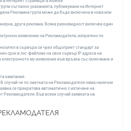
я в Интернет страницата Adwise.
рупи съгласно указанията, публикувани на Интернет
адена Рекламна група може да бъде включена в нова или
нерна, друга реклама. Всяка разновидност включва един
ектронно изявление на Рекламодателя, изпратено по
носител в сървъра си чрез общоприет стандарт за
н срок в лог-файлове на своя сървър IP адреса на
 електронното му изявление във връзка със сключване и
та кампания.
. В случай че по сметката на Рекламодателя няма налични
заявка се прекратява автоматично с изтичане на
от Рекламодателя. Във всеки случай заявката на
 РЕКЛАМОДАТЕЛЯ