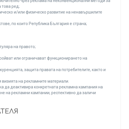
включително чрез реклама на неконвенционални методи за
 това ред;
хическо и/или физическо развитие на ненавършилите
тове, по които Република България е страна;
туляра на правото;
тройват или ограничават функционирането на
уренцията, защита правата на потребителите, както и
и визията на рекламните материали.
нка да деактивира конкретната рекламна кампания на
не на рекламни кампании, респективно да заличи
АТЕЛЯ