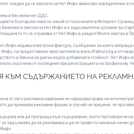
лят следва да се заплати на Нет Инфо авансово определения от 
лева и без включен ДДС.
ат в български лева по някой от посочените в Интернет страница
 банковата сметка на Нет Инфо и е задължително условие за стар
а плащането то се отразява от Нет Инфо в раздел Моята сметка в 
ия Нет Инфо издава електрона фактура, съобщение за която изпращ
 Инфо, са предоставени чрез системата www.eFaktura.bg и отговар
дството и Закона за данък върху добавената стойност. Нет Инфо 
ля, посочени от последния при регистрацията на профила му. Нет
ИЯ КЪМ СЪДЪРЖАНИЕТО НА РЕКЛАМ
ена от него рекламна кампания не нарушава права на интелектуалн
то да премахва рекламни форми, в случай че прецени, че противо
ъдържа или да препраща към съдържание, което противоречи на 
 се задължава да не рекламира и да не прави по никакъв начин до
 Инфо: