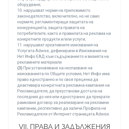
оборудване;
10. нарушават норми на приложимото
законодателство, включително, но не само
нормите, регламентиращи защитата на
конкуренцията, защита правата на
потребителите, както и правилата на реклама на
конкретните продукти и/или услуги;
11. нарушават креативните изисквания на
Услугата Adwise, дефинирани в Изисквания на
Нет Инфо ЕАД към съдържанието и визията на
рекламните материали.
(3)
При установяване на неспазване на
изискванията по Общите условия, Нет Инфо има
право едностранно и по своя преценка да
деактивира конкретната рекламна кампания на
Рекламодателя, да преустанови достъпа на
последния до нея или едностранно да прекрати
рамковия договор за реализиране на рекламни
кампании, респективно да заличи Профила на
Рекламодателя от Интернет страницата Adwise.
VII. ПРАВА И ЗАДЪЛЖЕНИЯ