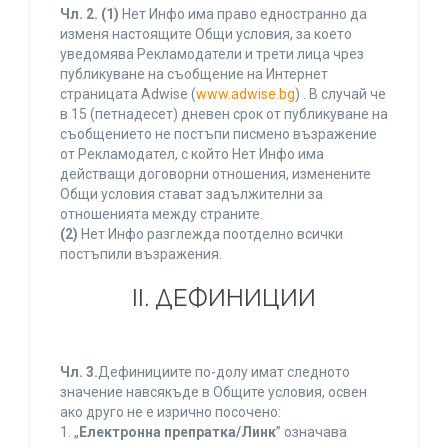
Чл. 2.
(1)
Нет Инфо има право едностранно да
изменя настоящите Общи условия, за което
уведомява Рекламодатели и трети лица чрез
публикуване на съобщение на Интернет
страницата Adwise (
www.adwise.bg
) . В случай че
в 15 (петнадесет) дневен срок от публикуване на
съобщението не постъпи писмено възражение
от Рекламодател, с който Нет Инфо има
действащи договорни отношения, изменените
Общи условия стават задължителни за
отношенията между страните.
(2)
Нет Инфо разглежда поотделно всички
постъпили възражения.
ІІ. ДЕФИНИЦИИ
Чл. 3.
Дефинициите по-долу имат следното
значение навсякъде в Общите условия, освен
ако друго не е изрично посочено:
1. „
Електронна препратка/Линк
” означава