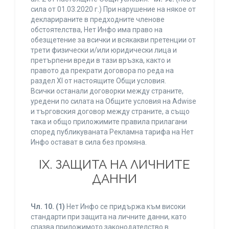
сила от 01.03.2020 г.) При нарушение на някое от
декларираните в предходните членове
обстоятелства, Нет Инфо има право на
обезщетение за всички и всякакви претенции от
трети физически и/или юридически лица и
претърпени вреди в тази връзка, както и
правото да прекрати договора по реда на
раздел XI от настоящите Общи условия.
Всички останали договорки между страните,
уредени по силата на Общите условия на Adwise
и търговския договор между страните, а също
така и общо приложимите правила прилагани
според публикуваната Рекламна тарифа на Нет
Инфо остават в сила без промяна.
IХ. ЗАЩИТА НА ЛИЧНИТЕ
ДАННИ
Чл. 10.
(1)
Нет Инфо се придържа към високи
стандарти при защита на личните данни, като
спазва приложимото законодателство в