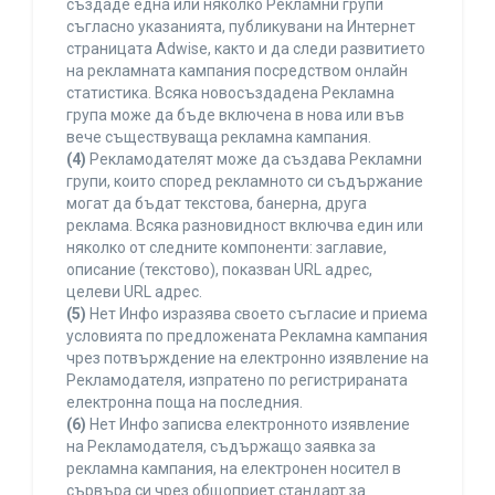
създаде една или няколко Рекламни групи
съгласно указанията, публикувани на Интернет
страницата Adwise, както и да следи развитието
на рекламната кампания посредством онлайн
статистика. Всяка новосъздадена Рекламна
група може да бъде включена в нова или във
вече съществуваща рекламна кампания.
(4)
Рекламодателят може да създава Рекламни
групи, които според рекламното си съдържание
могат да бъдат текстова, банерна, друга
реклама. Всяка разновидност включва един или
няколко от следните компоненти: заглавие,
описание (текстово), показван URL адрес,
целеви URL адрес.
(5)
Нет Инфо изразява своето съгласие и приема
условията по предложената Рекламна кампания
чрез потвърждение на електронно изявление на
Рекламодателя, изпратено по регистрираната
електронна поща на последния.
(6)
Нет Инфо записва електронното изявление
на Рекламодателя, съдържащо заявка за
рекламна кампания, на електронен носител в
сървъра си чрез общоприет стандарт за