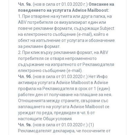
Чл. 9а.
(нов в сила от 01.03.2020 г.)
Описание на
поведението на услугата Adwise Mailboost:
1. При отваряне на кутията или друга папка, на
ABV потребителя се визуализират един или
повече рекламни формати, съдържащи Subject
на електронното съобщение (e-mail), който е
обект на изпълнение от услугата и обозначение
за рекламен формат.
2. При клик върху рекламния формат, на ABV
потребителя се отваря непромененото
съдържание на изпратеното от Рекламодателя
електронно съобщение (e-mail).
Чл. 9б.
(нов в сила от 01.03.2020 г.) Нет Инфо
активира услугата Adwise Mailboost в Adwise
профила на Рекламодателя в срок от 1 (един)
работен ден от получаване на плащане за нея.
Отношенията между страните, свързани със
заплащането на услугата Adwise Mailboost се
уреждат по реда, предвиден в чл. 6 от
настоящите Общи условия.
Чл. 9в.
(нов в сила от 01.03.2020 г.) (1)
Рекламодателят декларира, че посочените от