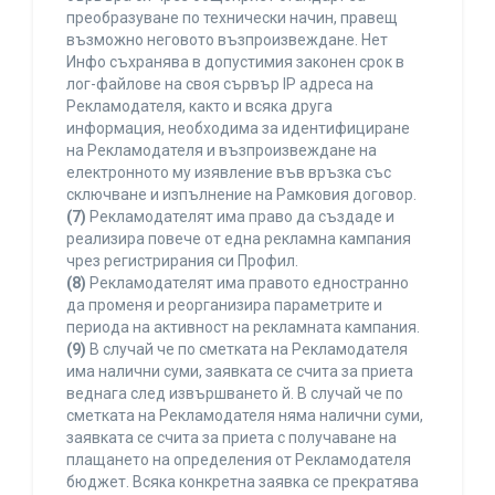
преобразуване по технически начин, правещ
възможно неговото възпроизвеждане. Нет
Инфо съхранява в допустимия законен срок в
лог-файлове на своя сървър IP адреса на
Рекламодателя, както и всяка друга
информация, необходима за идентифициране
на Рекламодателя и възпроизвеждане на
електронното му изявление във връзка със
сключване и изпълнение на Рамковия договор.
(7)
Рекламодателят има право да създаде и
реализира повече от една рекламна кампания
чрез регистрирания си Профил.
(8)
Рекламодателят има правото едностранно
да променя и реорганизира параметрите и
периода на активност на рекламната кампания.
(9)
В случай че по сметката на Рекламодателя
има налични суми, заявката се счита за приета
веднага след извършването й. В случай че по
сметката на Рекламодателя няма налични суми,
заявката се счита за приета с получаване на
плащането на определения от Рекламодателя
бюджет. Всяка конкретна заявка се прекратява