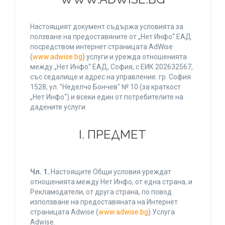
Настоящият документ съдържа условията за
ползване на предоставяните от „Нет Инфо“ ЕАД
посредством интернет страницата AdWise
(
www.adwise.bg
) услуги и урежда отношенията
между „Нет Инфо“ ЕАД, София, с ЕИК 202632567,
със седалище и адрес на управление: гр. София
1528, ул. "Неделчо Бончев" № 10 (за краткост
„Нет Инфо“) и всеки един от потребителите на
дадените услуги.
І. ПРЕДМЕТ
Чл. 1.
Настоящите Общи условия уреждат
отношенията между Нет Инфо, от една страна, и
Рекламодатели, от друга страна, по повод
използване на предоставяната на Интернет
страницата Adwise (
www.adwise.bg
) Услуга
Adwise.