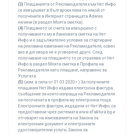
(3)
Плащанията от Рекламодателя към Нет Инфо
се извършват в български лева по някой от
посочените в Интернет страницата Adwise
начини (в раздел Моята сметка).
(4)
Плащането се счита за извършено с
получаването му в банковата сметка на Нет
Инфо и е задължително условие за стартиране
на рекламна кампания на Рекламодателя, освен
ако в договора не е уговорено друго. След
получаване на плащането то се отразява от Нет
Инфо в раздел Моята сметка в Профила на
Рекламодателя като плащане, направено за
Услугата.
(5)
(изм. в сила от 01.03.2020 г.) За получените
плащания Нет Инфо издава електрона фактура,
съобщение за която изпраща на Рекламодателя
на посочената в профила му електронна поща.
Електронните фактури, издадени от Нет Инфо, са
предоставени чрез системата www.eFaktura.bg и
отговарят на изискванията на Закона за
електронния документ и електронните
удостоверителни услуги, Закона за