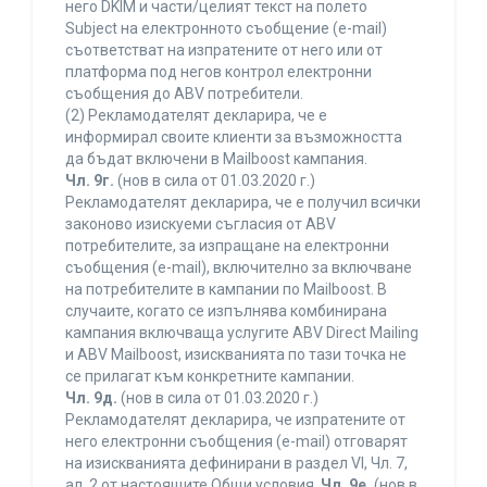
него DKIM и части/целият текст на полето
Subject на електронното съобщение (e-mail)
съответстват на изпратените от него или от
платформа под негов контрол електронни
съобщения до ABV потребители.
(2) Рекламодателят декларира, че е
информирал своите клиенти за възможността
да бъдат включени в Mailboost кампания.
Чл. 9г.
(нов в сила от 01.03.2020 г.)
Рекламодателят декларира, че е получил всички
законово изискуеми съгласия от ABV
потребителите, за изпращане на електронни
съобщения (e-mail), включително за включване
на потребителите в кампании по Mailboost. В
случаите, когато се изпълнява комбинирана
кампания включваща услугите ABV Direct Mailing
и ABV Mailboost, изискванията по тази точка не
се прилагат към конкретните кампании.
Чл. 9д.
(нов в сила от 01.03.2020 г.)
Рекламодателят декларира, че изпратените от
него електронни съобщения (e-mail) отговарят
на изискванията дефинирани в раздел VI, Чл. 7,
ал. 2 от настоящите Общи условия.
Чл. 9е.
(нов в