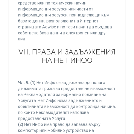
средства или по технически начин
информационни ресурси или части от
информационни ресурси, принадлежащи към
базите данни, разположени на Интернет
страницата Adwise и по този начин да създава
собствена база данни в електронен или друг
вид.
VIII. ПРАВА И ЗАДЪЛЖЕНИЯ
НА НЕТ ИНФО
Чл. 9.
(1)
Нет Инфо се задължава да полага
дължимата грижа за предоставяне възможност
на Рекламодателя за нормално ползване на
Услугата. Нет Инфо няма задължението и
обективната възможност да контролира начина,
по който Рекламодателят използва
предоставяната Услуга.
(2)
Нет Инфо има право да запазва върху
компютър или мобилно устройство на