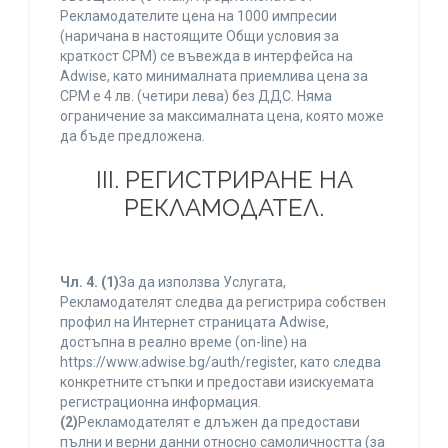
Рекламодателите цена на 1000 импресии
(наричана в настоящите Общи условия за
краткост CPM) се въвежда в интерфейса на
Adwise, като минималната приемлива цена за
CPM е 4 лв. (четири лева) без ДДС. Няма
ограничение за максималната цена, която може
да бъде предложена.
ІІІ. РЕГИСТРИРАНЕ НА
РЕКЛАМОДАТЕЛ.
Чл. 4.
(1)
За да използва Услугата,
Рекламодателят следва да регистрира собствен
профил на Интернет страницата Adwise,
достъпна в реално време (on-line) на
https://www.adwise.bg/auth/register, като следва
конкретните стъпки и предостави изискуемата
регистрационна информация.
(2)
Рекламодателят е длъжен да предостави
пълни и верни данни относно самоличността (за