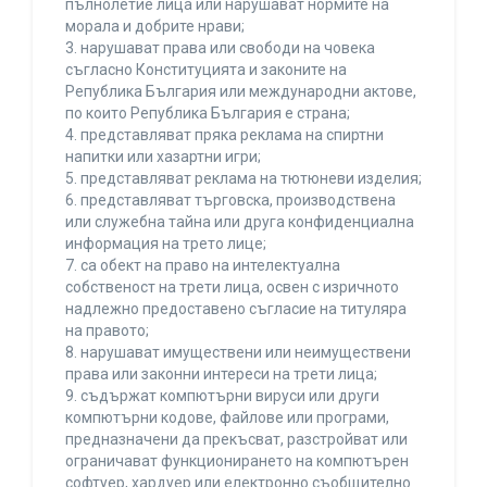
пълнолетие лица или нарушават нормите на
морала и добрите нрави;
3. нарушават права или свободи на човека
съгласно Конституцията и законите на
Република България или международни актове,
по които Република България е страна;
4. представляват пряка реклама на спиртни
напитки или хазартни игри;
5. представляват реклама на тютюневи изделия;
6. представляват търговска, производствена
или служебна тайна или друга конфиденциална
информация на трето лице;
7. са обект на право на интелектуална
собственост на трети лица, освен с изричното
надлежно предоставено съгласие на титуляра
на правото;
8. нарушават имуществени или неимуществени
права или законни интереси на трети лица;
9. съдържат компютърни вируси или други
компютърни кодове, файлове или програми,
предназначени да прекъсват, разстройват или
ограничават функционирането на компютърен
софтуер, хардуер или електронно съобщително