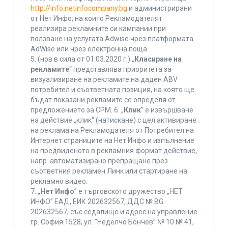
http://info.netinfocompany.bg
и администрирани
от Нет Инфо, на които Рекламодателят
реализира рекламните си кампании при
ползване на услугата Adwise чрез платформата
AdWise или чрез електронна поща.
5. (нов в сила от 01.03.2020 г.) „
Класиране на
рекламите
“ представлява приоритета за
визуализиране на рекламите на даден ABV
потребител и съответната позиция, на която ще
бъдат показани рекламите се определя от
предложението за CPM. 6. „
Клик
” е извършване
на действие „клик“ (натискане) с цел активиране
на реклама на Рекламодателя от Потребител на
Интернет страниците на Нет Инфо и изпълнение
на предвиденото в рекламния формат действие,
напр. автоматизирано препращане през
съответния рекламен Линк или стартиране на
рекламно видео.
7. „
Нет Инфо
” е търговското дружество „НЕТ
ИНФО” ЕАД, ЕИК 202632567, ДДС № BG
202632567, със седалище и адрес на управление
гр. София 1528, ул. ”Неделчо Бончев” № 10 № 41,