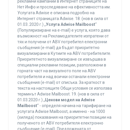
рекламни кампании в Интернет страниците на
Нет Инфо и проследяване на ефективността им.
Услугата Adwise е описана подробно на
Интернет страницата Adwise. 18. (нов в сила от
01.03..2020 г.) „
Услуга Adwise Mailboost
“
(Популяризиране на e-mail) е услуга, която дава
възможност на Рекламодателите изпратени от
тях и получени от ABV потребител електронни
съобщения (e-mail) да бъдат приоритетно
визуализирани в Кутиите на ABV потребителите.
Приоритетното визуализиране се извършва в
специални рекламни позиции, разположени в
горната част на визуалното поле на ABV
потребителя и над всички останали електронни
съобщения (e-mail) от списъка. За краткост в
текста на настоящите Общи условия се използва
терминът Adwise Mailboost. 19. (нов в сила от
01.03.2020 г.) „
Ценови модел на Adwise
Mailboost
“ - определя начина на тарифиране на
услугата Adwise Mailboost, а именно - на 1000
(хиляда) показвания на приоритетни позиции на
полученото от ABV потребителя електронно
съобщение (e-mail). Предложената от