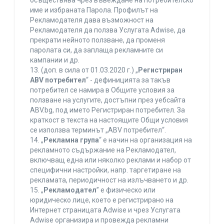
осъществява чрез въвеждане на потребителско
име и избраната Парола. Профилът на
Рекламодателя дава възможност на
Рекламодателя да ползва Услугата Adwise, да
прекрати нейното ползване, да променя
паролата си, да заплаща рекламните си
кампании и др.
13. (доп. в сила от 01.03.2020 г.) „
Регистриран
ABV потребител
“ - дефиницията за такъв
потребител се намира в Общите условия за
ползване на услугите, достъпни през уебсайта
ABV.bg, под името Регистриран потребител. За
краткост в текста на настоящите Общи условия
се използва терминът „ABV потребител“.
14. „
Рекламна група
“ е начин на организация на
рекламното съдържание на Рекламодател,
включващ една или няколко реклами и набор от
специфични настройки, напр. таргетиране на
рекламата, периодичност на излъчването и др.
15. „
Рекламодател
” е физическо или
юридическо лице, което е регистрирано на
Интернет страницата Adwise и чрез Услугата
Adwise организира и провежда рекламни