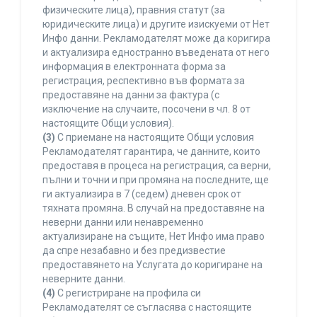
физическите лица), правния статут (за
юридическите лица) и другите изискуеми от Нет
Инфо данни. Рекламодателят може да коригира
и актуализира едностранно въведената от него
информация в електронната форма за
регистрация, респективно във формата за
предоставяне на данни за фактура (с
изключение на случаите, посочени в чл. 8 от
настоящите Общи условия).
(3)
С приемане на настоящите Общи условия
Рекламодателят гарантира, че данните, които
предоставя в процеса на регистрация, са верни,
пълни и точни и при промяна на последните, ще
ги актуализира в 7 (седем) дневен срок от
тяхната промяна. В случай на предоставяне на
неверни данни или ненавременно
актуализиране на същите, Нет Инфо има право
да спре незабавно и без предизвестие
предоставянето на Услугата до коригиране на
неверните данни.
(4)
С регистриране на профила си
Рекламодателят се съгласява с настоящите