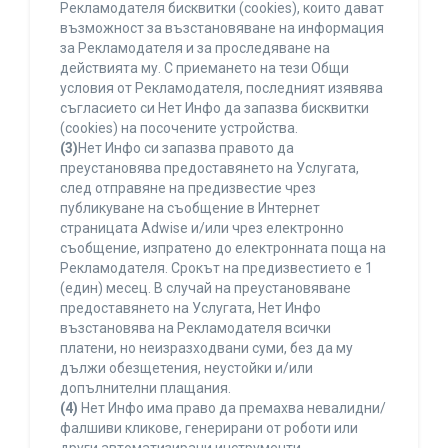
Рекламодателя бисквитки (cookies), които дават
възможност за възстановяване на информация
за Рекламодателя и за проследяване на
действията му. С приемането на тези Общи
условия от Рекламодателя, последният изявява
съгласието си Нет Инфо да запазва бисквитки
(cookies) на посочените устройства.
(3)
Нет Инфо си запазва правото да
преустановява предоставянето на Услугата,
след отправяне на предизвестие чрез
публикуване на съобщение в Интернет
страницата Adwise и/или чрез електронно
съобщение, изпратено до електронната поща на
Рекламодателя. Срокът на предизвестието е 1
(един) месец. В случай на преустановяване
предоставянето на Услугата, Нет Инфо
възстановява на Рекламодателя всички
платени, но неизразходвани суми, без да му
дължи обезщетения, неустойки и/или
допълнителни плащания.
(4)
Нет Инфо има право да премахва невалидни/
фалшиви кликове, генерирани от роботи или