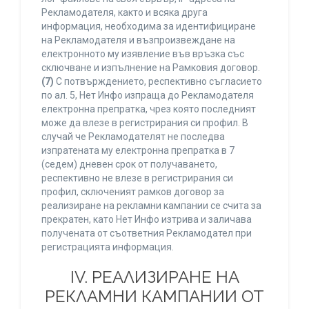
Рекламодателя, както и всяка друга
информация, необходима за идентифициране
на Рекламодателя и възпроизвеждане на
електронното му изявление във връзка със
сключване и изпълнение на Рамковия договор.
(7)
С потвърждението, респективно съгласието
по ал. 5, Нет Инфо изпраща до Рекламодателя
електронна препратка, чрез която последният
може да влезе в регистрирания си профил. В
случай че Рекламодателят не последва
изпратената му електронна препратка в 7
(седем) дневен срок от получаването,
респективно не влезе в регистрирания си
профил, сключеният рамков договор за
реализиране на рекламни кампании се счита за
прекратен, като Нет Инфо изтрива и заличава
получената от съответния Рекламодател при
регистрацията информация.
IV. РЕАЛИЗИРАНЕ НА
РЕКЛАМНИ КАМПАНИИ ОТ