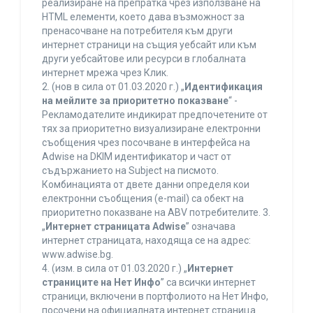
реализиране на препратка чрез използване на
HTML елементи, което дава възможност за
пренасочване на потребителя към други
интернет страници на същия уебсайт или към
други уебсайтове или ресурси в глобалната
интернет мрежа чрез Клик.
2. (нов в сила от 01.03.2020 г.) „
Идентификация
на мейлите за приоритетно показване
“ -
Рекламодателите индикират предпочетените от
тях за приоритетно визуализиране електронни
съобщения чрез посочване в интерфейса на
Adwise на DKIM идентификатор и част от
съдържанието на Subject на писмото.
Комбинацията от двете данни определя кои
електронни съобщения (e-mail) са обект на
приоритетно показване на ABV потребителите. 3.
„
Интернет страницата Adwise
” означава
интернет страницата, находяща се на адрес:
www.adwise.bg.
4. (изм. в сила от 01.03.2020 г.) „
Интернет
страниците на Нет Инфо
” са всички интернет
страници, включени в портфолиото на Нет Инфо,
посочени на официалната интернет страница