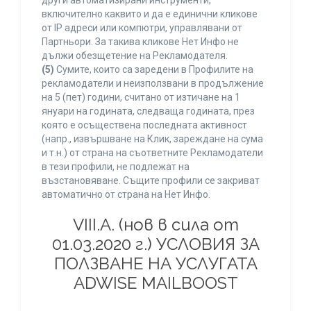
други автоматизирани инструменти,
включително каквито и да е единични кликове
от IP адреси или компютри, управлявани от
Партньори. За такива кликове Нет Инфо не
дължи обезщетение на Рекламодателя.
(5)
Сумите, които са заредени в Профилите на
рекламодатели и неизползвани в продължение
на 5 (пет) години, считано от изтичане на 1
януари на годината, следваща годината, през
която е осъществена последната активност
(напр., извършване на Клик, зареждане на сума
и т.н.) от страна на съответните Рекламодатели
в тези профили, не подлежат на
възстановяване. Същите профили се закриват
автоматично от страна на Нет Инфо.
VIII.A. (нов в сила от
01.03.2020 г.) УСЛОВИЯ ЗА
ПОЛЗВАНЕ НА УСЛУГАТА
ADWISE MAILBOOST