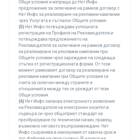
Общи условия и изпраща до Нет Инфо
предложение за сключване на рамков договор с
Нет Инфо за реализиране на рекламни кампании
чрез Услугата и съгласно Общите условия.
(5)
Нет Инфо потвърждава успешната
регистрация на Профила на Рекламодателя и
потвърждава предложението на
Рекламодателя за сключване на рамков договор
за реализиране на рекламни кампании при
Общите условия чрез зареждане на следваща
стъпка от регистрационната форма. От този
момент рамковият договор за реализиране на
рекламни кампании при Общите условия се
счита за сключен между страните и
отношенията между тях се уреждат от тези
Общи условия.
(6)
Нет Инфо записва електронното изявление
на Рекламодателя на електронен носител в
сървъра си чрез общоприет стандарт за
преобразуване по технически начин, правещ
възможно неговото възпроизвеждане. Нет
Инфо съхранява в изискуемия от закона срок в
лог-файлове на своя сървър, IP адреса на