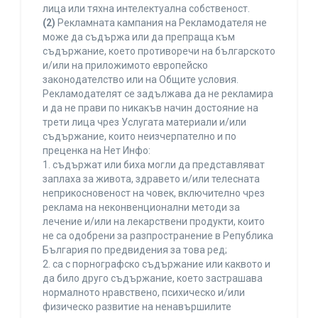
лица или тяхна интелектуална собственост.
(2)
Рекламната кампания на Рекламодателя не
може да съдържа или да препраща към
съдържание, което противоречи на българското
и/или на приложимото европейско
законодателство или на Общите условия.
Рекламодателят се задължава да не рекламира
и да не прави по никакъв начин достояние на
трети лица чрез Услугата материали и/или
съдържание, които неизчерпателно и по
преценка на Нет Инфо:
1. съдържат или биха могли да представляват
заплаха за живота, здравето и/или телесната
неприкосновеност на човек, включително чрез
реклама на неконвенционални методи за
лечение и/или на лекарствени продукти, които
не са одобрени за разпространение в Република
България по предвидения за това ред;
2. са с порнографско съдържание или каквото и
да било друго съдържание, което застрашава
нормалното нравствено, психическо и/или
физическо развитие на ненавършилите