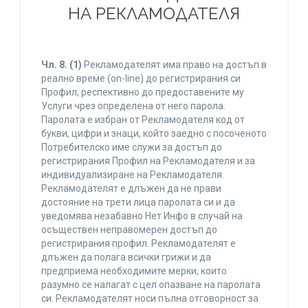
НА РЕКЛАМОДАТЕЛЯ
Чл. 8.
(1)
Рекламодателят има право на достъп в
реално време (on-line) до регистрирания си
Профил, респективно до предоставените му
Услуги чрез определена от него парола.
Паролата е избран от Рекламодателя код от
букви, цифри и знаци, който заедно с посоченото
Потребителско име служи за достъп до
регистрирания Профил на Рекламодателя и за
индивидуализиране на Рекламодателя.
Рекламодателят е длъжен да не прави
достояние на трети лица паролата си и да
уведомява незабавно Нет Инфо в случай на
осъществен неправомерен достъп до
регистрирания профил. Рекламодателят е
длъжен да полага всички грижи и да
предприема необходимите мерки, които
разумно се налагат с цел опазване на паролата
си. Рекламодателят носи пълна отговорност за