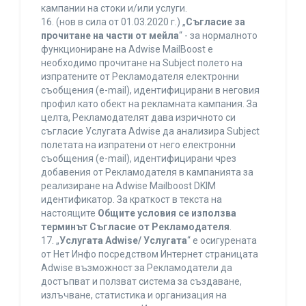
кампании на стоки и/или услуги.
16. (нов в сила от 01.03.2020 г.) „
Съгласие за
прочитане на части от мейла
“ - за нормалното
функциониране на Adwise MailBoost е
необходимо прочитане на Subject полето на
изпратените от Рекламодателя електронни
съобщения (e-mail), идентифицирани в неговия
профил като обект на рекламната кампания. За
целта, Рекламодателят дава изричното си
съгласие Услугата Adwise да анализира Subject
полетата на изпратени от него електронни
съобщения (e-mail), идентифицирани чрез
добавения от Рекламодателя в кампанията за
реализиране на Adwise Mailboost DKIM
идентификатор. За краткост в текста на
настоящите
Общите условия се използва
терминът Съгласие от Рекламодателя
.
17. „
Услугата Adwise/ Услугата
“ е осигурената
от Нет Инфо посредством Интернет страницата
Adwise възможност за Рекламодатели да
достъпват и ползват система за създаване,
излъчване, статистика и организация на