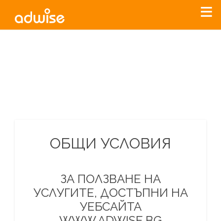
Уважаеми рекламодатели, с настоящото съобщение
бихме искали да Ви уведомим, че „Нет Инфо“ ЕАД (
„Нет
Инфо“
)
прекратява услугата Adwise
считано от
01.01.2026
г
.
За повече информация, натиснете
тук.
ОБЩИ УСЛОВИЯ
ЗА ПОЛЗВАНЕ НА
УСЛУГИТЕ, ДОСТЪПНИ НА
УЕБСАЙТА
WWW.ADWISE.BG