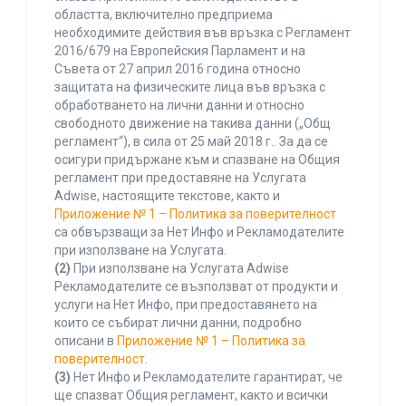
областта, включително предприема
необходимите действия във връзка с Регламент
2016/679 на Европейския Парламент и на
Съвета от 27 април 2016 година относно
защитата на физическите лица във връзка с
обработването на лични данни и относно
свободното движение на такива данни („Общ
регламент“), в сила от 25 май 2018 г.. За да се
осигури придържане към и спазване на Общия
регламент при предоставяне на Услугата
Adwise, настоящите текстове, както и
Приложение № 1 – Политика за поверителност
са обвързващи за Нет Инфо и Рекламодателите
при използване на Услугата.
(2)
При използване на Услугата Adwise
Рекламодателите се възползват от продукти и
услуги на Нет Инфо, при предоставянето на
които се събират лични данни, подробно
описани в
Приложение № 1 – Политика за
поверителност
.
(3)
Нет Инфо и Рекламодателите гарантират, че
ще спазват Общия регламент, както и всички