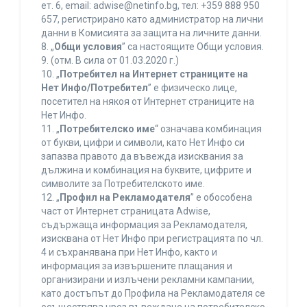
ет. 6, еmail: adwise@netinfo.bg, тел: +359 888 950
657, регистрирано като администратор на лични
данни в Комисията за защита на личните данни.
8. „
Общи условия
” са настоящите Общи условия.
9. (отм. В сила от 01.03.2020 г.)
10. „
Потребител на Интернет страниците на
Нет Инфо/Потребител
” е физическо лице,
посетител на някоя от Интернет страниците на
Нет Инфо.
11. „
Потребителско име
“ означава комбинация
от букви, цифри и символи, като Нет Инфо си
запазва правото да въвежда изисквания за
дължина и комбинация на буквите, цифрите и
символите за Потребителското име.
12. „
Профил на Рекламодателя
” е обособена
част от Интернет страницата Adwise,
съдържаща информация за Рекламодателя,
изисквана от Нет Инфо при регистрацията по чл.
4 и съхранявана при Нет Инфо, както и
информация за извършените плащания и
организирани и излъчени рекламни кампании,
като достъпът до Профила на Рекламодателя се