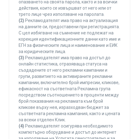
опазването на своята парола, както и за всички
действия, които се извършват от него или от
трето лице чрез използване на паролата.
(2)
Рекламодателят има право на актуализация
на данните си, предоставени при регистрацията.
С цел избягване на съмнение не подлежат на
корекция идентификационните данни като име и
ЕГН за физическите лица и наименование и ЕИК
за юридическите лица.
(3)
Рекламодателят има право на достъп до
онлайн статистика, отразяваща статуса на
създадените от него рекламни кампании и
групи, развитието на активираните рекламни
кампании, включително брой импресии, кликове,
ефикасност на съответната Рекламна група
посредством съотношението в проценти между
брой показвания на рекламата към брой
кликове върху нея, изразходван бюджет за
съответната рекламна кампания, както и цената
за всеки отделен Клик.
(4)
Рекламодателят осигурява необходимото
компютърно оборудване и достъп до интернет
за използване на Услугата самостоятелно и за