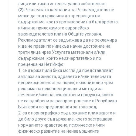
лица или тяхна интелектуална собственост.
(2)
Рекламната кампания на Рекламодателя не
може да съдържа или да препраща към
съдържание, което противоречи на българското
и/или на приложимото европейско
законодателство или на Общите условия.
Рекламодателят се задължава да не рекламира
и да не прави по никакъв начин достояние на
трети лица чрез Услугата материали и/или
съдържание, които неизчерпателно и по
преценка на Нет Инфо:
1. съдържат или биха могли да представляват
заплаха за живота, здравето и/или телесната
неприкосновеност на човек, включително чрез
реклама на неконвенционални методи за
лечение и/или на лекарствени продукти, които
не са одобрени за разпространение в Република
България по предвидения за това ред;
2. са с порнографско съдържание или каквото и
да било друго съдържание, което застрашава
нормалното нравствено, психическо и/или
физическо развитие на ненавършилите