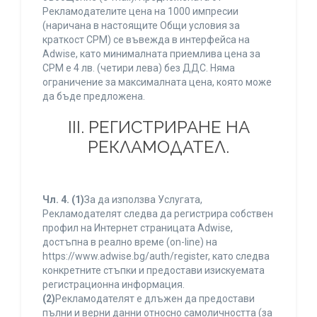
Рекламодателите цена на 1000 импресии
(наричана в настоящите Общи условия за
краткост CPM) се въвежда в интерфейса на
Adwise, като минималната приемлива цена за
CPM е 4 лв. (четири лева) без ДДС. Няма
ограничение за максималната цена, която може
да бъде предложена.
ІІІ. РЕГИСТРИРАНЕ НА
РЕКЛАМОДАТЕЛ.
Чл. 4.
(1)
За да използва Услугата,
Рекламодателят следва да регистрира собствен
профил на Интернет страницата Adwise,
достъпна в реално време (on-line) на
https://www.adwise.bg/auth/register, като следва
конкретните стъпки и предостави изискуемата
регистрационна информация.
(2)
Рекламодателят е длъжен да предостави
пълни и верни данни относно самоличността (за