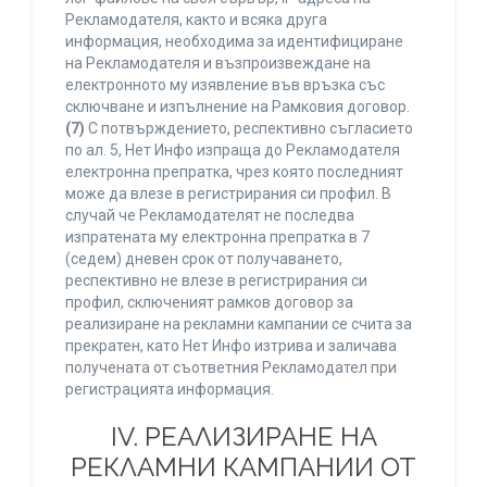
Рекламодателя, както и всяка друга
информация, необходима за идентифициране
на Рекламодателя и възпроизвеждане на
електронното му изявление във връзка със
сключване и изпълнение на Рамковия договор.
(7)
С потвърждението, респективно съгласието
по ал. 5, Нет Инфо изпраща до Рекламодателя
електронна препратка, чрез която последният
може да влезе в регистрирания си профил. В
случай че Рекламодателят не последва
изпратената му електронна препратка в 7
(седем) дневен срок от получаването,
респективно не влезе в регистрирания си
профил, сключеният рамков договор за
реализиране на рекламни кампании се счита за
прекратен, като Нет Инфо изтрива и заличава
получената от съответния Рекламодател при
регистрацията информация.
IV. РЕАЛИЗИРАНЕ НА
РЕКЛАМНИ КАМПАНИИ ОТ