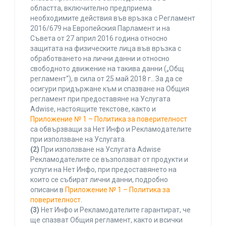
областта, включително предприема
необходимите действия във връзка с Регламент
2016/679 на Европейския Парламент и на
Съвета от 27 април 2016 година относно
защитата на физическите лица във връзка с
обработването на лични данни и относно
свободното движение на такива данни („Общ
регламент“), в сила от 25 май 2018 г.. За да се
осигури придържане към и спазване на Общия
регламент при предоставяне на Услугата
Adwise, настоящите текстове, както и
Приложение № 1 – Политика за поверителност
са обвързващи за Нет Инфо и Рекламодателите
при използване на Услугата.
(2)
При използване на Услугата Adwise
Рекламодателите се възползват от продукти и
услуги на Нет Инфо, при предоставянето на
които се събират лични данни, подробно
описани в
Приложение № 1 – Политика за
поверителност
.
(3)
Нет Инфо и Рекламодателите гарантират, че
ще спазват Общия регламент, както и всички