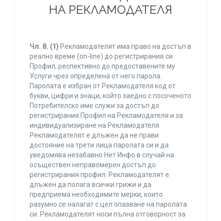
НА РЕКЛАМОДАТЕЛЯ
Чл. 8.
(1)
Рекламодателят има право на достъп в
реално време (on-line) до регистрирания си
Профил, респективно до предоставените му
Услуги чрез определена от него парола.
Паролата е избран от Рекламодателя код от
букви, цифри и знаци, който заедно с посоченото
Потребителско име служи за достъп до
регистрирания Профил на Рекламодателя и за
индивидуализиране на Рекламодателя.
Рекламодателят е длъжен да не прави
достояние на трети лица паролата си и да
уведомява незабавно Нет Инфо в случай на
осъществен неправомерен достъп до
регистрирания профил. Рекламодателят е
длъжен да полага всички грижи и да
предприема необходимите мерки, които
разумно се налагат с цел опазване на паролата
си. Рекламодателят носи пълна отговорност за