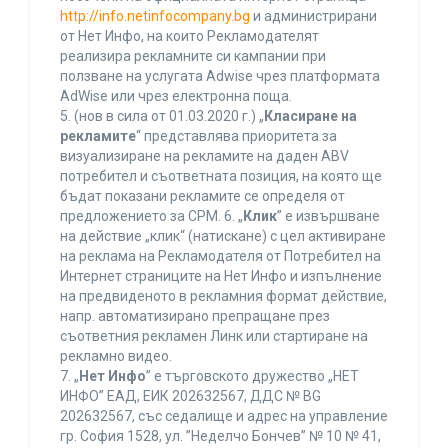
http://info.netinfocompany.bg
и администрирани
от Нет Инфо, на които Рекламодателят
реализира рекламните си кампании при
ползване на услугата Adwise чрез платформата
AdWise или чрез електронна поща.
5. (нов в сила от 01.03.2020 г.) „
Класиране на
рекламите
“ представлява приоритета за
визуализиране на рекламите на даден ABV
потребител и съответната позиция, на която ще
бъдат показани рекламите се определя от
предложението за CPM. 6. „
Клик
” е извършване
на действие „клик“ (натискане) с цел активиране
на реклама на Рекламодателя от Потребител на
Интернет страниците на Нет Инфо и изпълнение
на предвиденото в рекламния формат действие,
напр. автоматизирано препращане през
съответния рекламен Линк или стартиране на
рекламно видео.
7. „
Нет Инфо
” е търговското дружество „НЕТ
ИНФО” ЕАД, ЕИК 202632567, ДДС № BG
202632567, със седалище и адрес на управление
гр. София 1528, ул. ”Неделчо Бончев” № 10 № 41,