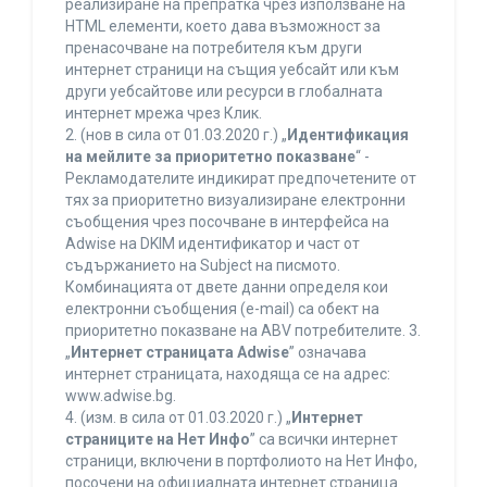
реализиране на препратка чрез използване на
HTML елементи, което дава възможност за
пренасочване на потребителя към други
интернет страници на същия уебсайт или към
други уебсайтове или ресурси в глобалната
интернет мрежа чрез Клик.
2. (нов в сила от 01.03.2020 г.) „
Идентификация
на мейлите за приоритетно показване
“ -
Рекламодателите индикират предпочетените от
тях за приоритетно визуализиране електронни
съобщения чрез посочване в интерфейса на
Adwise на DKIM идентификатор и част от
съдържанието на Subject на писмото.
Комбинацията от двете данни определя кои
електронни съобщения (e-mail) са обект на
приоритетно показване на ABV потребителите. 3.
„
Интернет страницата Adwise
” означава
интернет страницата, находяща се на адрес:
www.adwise.bg.
4. (изм. в сила от 01.03.2020 г.) „
Интернет
страниците на Нет Инфо
” са всички интернет
страници, включени в портфолиото на Нет Инфо,
посочени на официалната интернет страница