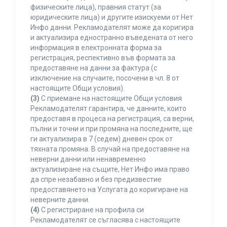
физическите лица), правния статут (за
юридическите лица) и другите изискуеми от Нет
Инфо данни. Рекламодателят може да коригира
и актуализира едностранно въведената от него
информация в електронната форма за
регистрация, респективно във формата за
предоставяне на данни за фактура (с
изключение на случаите, посочени в чл. 8 от
настоящите Общи условия).
(3)
С приемане на настоящите Общи условия
Рекламодателят гарантира, че данните, които
предоставя в процеса на регистрация, са верни,
пълни и точни и при промяна на последните, ще
ги актуализира в 7 (седем) дневен срок от
тяхната промяна. В случай на предоставяне на
неверни данни или ненавременно
актуализиране на същите, Нет Инфо има право
да спре незабавно и без предизвестие
предоставянето на Услугата до коригиране на
неверните данни.
(4)
С регистриране на профила си
Рекламодателят се съгласява с настоящите