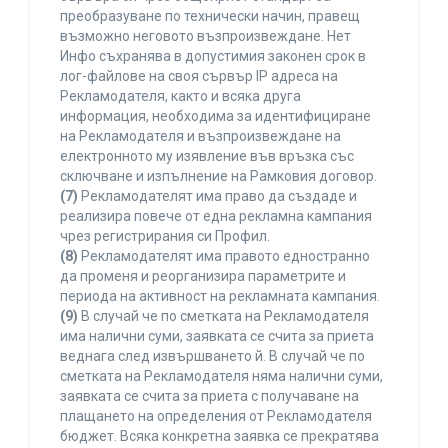
преобразуване по технически начин, правещ
възможно неговото възпроизвеждане. Нет
Инфо съхранява в допустимия законен срок в
лог-файлове на своя сървър IP адреса на
Рекламодателя, както и всяка друга
информация, необходима за идентифициране
на Рекламодателя и възпроизвеждане на
електронното му изявление във връзка със
сключване и изпълнение на Рамковия договор.
(7)
Рекламодателят има право да създаде и
реализира повече от една рекламна кампания
чрез регистрирания си Профил.
(8)
Рекламодателят има правото едностранно
да променя и реорганизира параметрите и
периода на активност на рекламната кампания.
(9)
В случай че по сметката на Рекламодателя
има налични суми, заявката се счита за приета
веднага след извършването й. В случай че по
сметката на Рекламодателя няма налични суми,
заявката се счита за приета с получаване на
плащането на определения от Рекламодателя
бюджет. Всяка конкретна заявка се прекратява