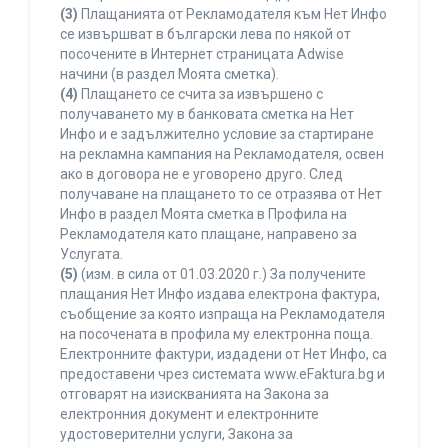
(3)
Плащанията от Рекламодателя към Нет Инфо
се извършват в български лева по някой от
посочените в Интернет страницата Adwise
начини (в раздел Моята сметка).
(4)
Плащането се счита за извършено с
получаването му в банковата сметка на Нет
Инфо и е задължително условие за стартиране
на рекламна кампания на Рекламодателя, освен
ако в договора не е уговорено друго. След
получаване на плащането то се отразява от Нет
Инфо в раздел Моята сметка в Профила на
Рекламодателя като плащане, направено за
Услугата.
(5)
(изм. в сила от 01.03.2020 г.) За получените
плащания Нет Инфо издава електрона фактура,
съобщение за която изпраща на Рекламодателя
на посочената в профила му електронна поща.
Електронните фактури, издадени от Нет Инфо, са
предоставени чрез системата www.eFaktura.bg и
отговарят на изискванията на Закона за
електронния документ и електронните
удостоверителни услуги, Закона за