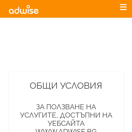
Уважаеми рекламодатели, с настоящото съобщение
бихме искали да Ви уведомим, че „Нет Инфо“ ЕАД (
„Нет
Инфо“
)
прекратява услугата Adwise
считано от
01.01.2026
г
.
За повече информация, натиснете
тук.
ОБЩИ УСЛОВИЯ
ЗА ПОЛЗВАНЕ НА
УСЛУГИТЕ, ДОСТЪПНИ НА
УЕБСАЙТА
WWW.ADWISE.BG