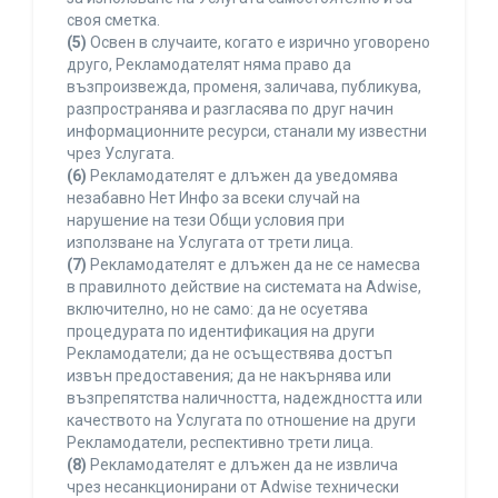
своя сметка.
(5)
Освен в случаите, когато е изрично уговорено
друго, Рекламодателят няма право да
възпроизвежда, променя, заличава, публикува,
разпространява и разгласява по друг начин
информационните ресурси, станали му известни
чрез Услугата.
(6)
Рекламодателят е длъжен да уведомява
незабавно Нет Инфо за всеки случай на
нарушение на тези Общи условия при
използване на Услугата от трети лица.
(7)
Рекламодателят е длъжен да не се намесва
в правилното действие на системата на Adwise,
включително, но не само: да не осуетява
процедурата по идентификация на други
Рекламодатели; да не осъществява достъп
извън предоставения; да не накърнява или
възпрепятства наличността, надеждността или
качеството на Услугата по отношение на други
Рекламодатели, респективно трети лица.
(8)
Рекламодателят е длъжен да не извлича
чрез несанкционирани от Adwise технически