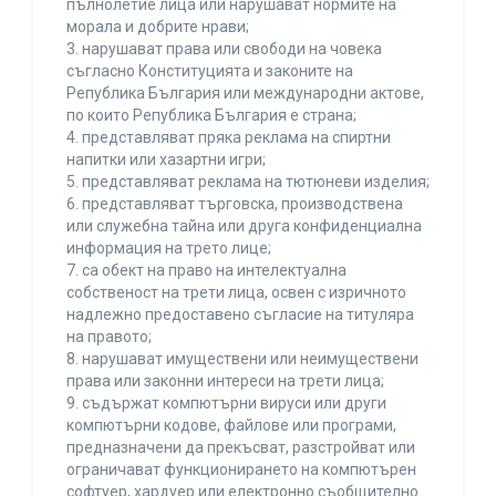
пълнолетие лица или нарушават нормите на
морала и добрите нрави;
3. нарушават права или свободи на човека
съгласно Конституцията и законите на
Република България или международни актове,
по които Република България е страна;
4. представляват пряка реклама на спиртни
напитки или хазартни игри;
5. представляват реклама на тютюневи изделия;
6. представляват търговска, производствена
или служебна тайна или друга конфиденциална
информация на трето лице;
7. са обект на право на интелектуална
собственост на трети лица, освен с изричното
надлежно предоставено съгласие на титуляра
на правото;
8. нарушават имуществени или неимуществени
права или законни интереси на трети лица;
9. съдържат компютърни вируси или други
компютърни кодове, файлове или програми,
предназначени да прекъсват, разстройват или
ограничават функционирането на компютърен
софтуер, хардуер или електронно съобщително