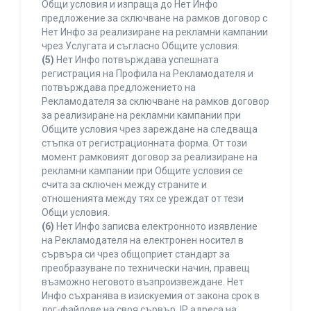
Общи условия и изпраща до Нет Инфо
предложение за сключване на рамков договор с
Нет Инфо за реализиране на рекламни кампании
чрез Услугата и съгласно Общите условия.
(5)
Нет Инфо потвърждава успешната
регистрация на Профила на Рекламодателя и
потвърждава предложението на
Рекламодателя за сключване на рамков договор
за реализиране на рекламни кампании при
Общите условия чрез зареждане на следваща
стъпка от регистрационната форма. От този
момент рамковият договор за реализиране на
рекламни кампании при Общите условия се
счита за сключен между страните и
отношенията между тях се уреждат от тези
Общи условия.
(6)
Нет Инфо записва електронното изявление
на Рекламодателя на електронен носител в
сървъра си чрез общоприет стандарт за
преобразуване по технически начин, правещ
възможно неговото възпроизвеждане. Нет
Инфо съхранява в изискуемия от закона срок в
лог-файлове на своя сървър, IP адреса на