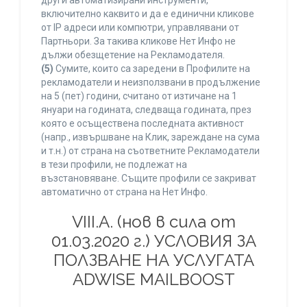
други автоматизирани инструменти,
включително каквито и да е единични кликове
от IP адреси или компютри, управлявани от
Партньори. За такива кликове Нет Инфо не
дължи обезщетение на Рекламодателя.
(5)
Сумите, които са заредени в Профилите на
рекламодатели и неизползвани в продължение
на 5 (пет) години, считано от изтичане на 1
януари на годината, следваща годината, през
която е осъществена последната активност
(напр., извършване на Клик, зареждане на сума
и т.н.) от страна на съответните Рекламодатели
в тези профили, не подлежат на
възстановяване. Същите профили се закриват
автоматично от страна на Нет Инфо.
VIII.A. (нов в сила от
01.03.2020 г.) УСЛОВИЯ ЗА
ПОЛЗВАНЕ НА УСЛУГАТА
ADWISE MAILBOOST