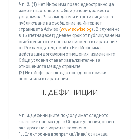
Чл. 2.
(1)
Нет Инфо има право едностранно да
изменя настоящите Общи условия, за което
уведомява Рекламодатели и трети лица чрез
публикуване на съобщение на Интернет
страницата Adwise (
www.adwise.bg
) . В случай че
в 15 (петнадесет) дневен срок от публикуване на
съобщението не постъпи писмено възражение
от Рекламодател, с който Нет Инфо има
действащи договорни отношения, изменените
Общи условия стават задължителни за
отношенията между страните.
(2)
Нет Инфо разглежда поотделно всички
постъпили възражения.
ІІ. ДЕФИНИЦИИ
Чл. 3.
Дефинициите по-долу имат следното
значение навсякъде в Общите условия, освен
ако друго не е изрично посочено:
1. „
Електронна препратка/Линк
” означава