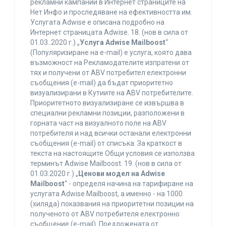
рекламни кампании в Интернет страниците на
Нет Инфо и проследяване на ефективността им.
Услугата Adwise е описана подробно на
Интернет страницата Adwise. 18. (нов в сила от
01.03..2020 г.) „
Услуга Adwise Mailboost
“
(Популяризиране на e-mail) е услуга, която дава
възможност на Рекламодателите изпратени от
тях и получени от ABV потребител електронни
съобщения (e-mail) да бъдат приоритетно
визуализирани в Кутиите на ABV потребителите.
Приоритетното визуализиране се извършва в
специални рекламни позиции, разположени в
горната част на визуалното поле на ABV
потребителя и над всички останали електронни
съобщения (e-mail) от списъка. За краткост в
текста на настоящите Общи условия се използва
терминът Adwise Mailboost. 19. (нов в сила от
01.03.2020 г.) „
Ценови модел на Adwise
Mailboost
“ - определя начина на тарифиране на
услугата Adwise Mailboost, а именно - на 1000
(хиляда) показвания на приоритетни позиции на
полученото от ABV потребителя електронно
съобщение (e-mail). Предложената от