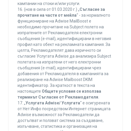
кампании на стоки и/или услуги.
16. (нов в сила от 01.03.2020 г.) „
Съгласие за
прочитане на части от мейла
“ - за нормалното
функциониране на Adwise MailBoost е
необходимо прочитане на Subject полето на
изпратените от Рекламодателя електронни
съобщения (e-mail), идентифицирани в неговия
профил като обект на рекламната кампания. За
целта, Рекламодателят дава изричното си
съгласие Услугата Adwise да анализира Subject
полетата на изпратени от него електронни
съобщения (e-mail), идентифицирани чрез
добавения от Рекламодателя в кампанията за
реализиране на Adwise Mailboost DKIM
идентификатор. За краткост в текста на
настоящите
Общите условия се използва
терминът Съгласие от Рекламодателя
.
17. „
Услугата Adwise/ Услугата
“ е осигурената
от Нет Инфо посредством Интернет страницата
Adwise възможност за Рекламодатели да
достъпват и ползват система за създаване,
излъчване, статистика и организация на