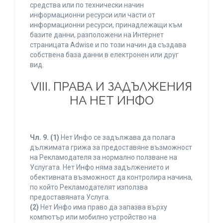
средства или по технически начин
информационни ресурси или части от
информационни ресурси, принадлежащи към
базите данни, разположени на Интернет
страницата Adwise и по този начин да създава
собствена база данни в електронен или друг
вид.
VIII. ПРАВА И ЗАДЪЛЖЕНИЯ
НА НЕТ ИНФО
Чл. 9.
(1)
Нет Инфо се задължава да полага
дължимата грижа за предоставяне възможност
на Рекламодателя за нормално ползване на
Услугата. Нет Инфо няма задължението и
обективната възможност да контролира начина,
по който Рекламодателят използва
предоставяната Услуга.
(2)
Нет Инфо има право да запазва върху
компютър или мобилно устройство на