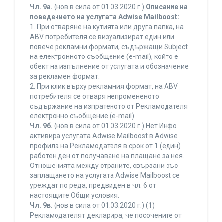
Чл. 9а.
(нов в сила от 01.03.2020 г.)
Описание на
поведението на услугата Adwise Mailboost:
1. При отваряне на кутията или друга папка, на
ABV потребителя се визуализират един или
повече рекламни формати, съдържащи Subject
на електронното съобщение (e-mail), който е
обект на изпълнение от услугата и обозначение
за рекламен формат.
2. При клик върху рекламния формат, на ABV
потребителя се отваря непромененото
съдържание на изпратеното от Рекламодателя
електронно съобщение (e-mail).
Чл. 9б.
(нов в сила от 01.03.2020 г.) Нет Инфо
активира услугата Adwise Mailboost в Adwise
профила на Рекламодателя в срок от 1 (един)
работен ден от получаване на плащане за нея.
Отношенията между страните, свързани със
заплащането на услугата Adwise Mailboost се
уреждат по реда, предвиден в чл. 6 от
настоящите Общи условия.
Чл. 9в.
(нов в сила от 01.03.2020 г.) (1)
Рекламодателят декларира, че посочените от