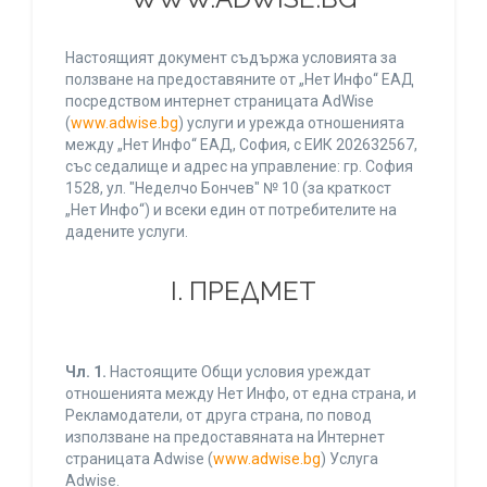
Настоящият документ съдържа условията за
ползване на предоставяните от „Нет Инфо“ ЕАД
посредством интернет страницата AdWise
(
www.adwise.bg
) услуги и урежда отношенията
между „Нет Инфо“ ЕАД, София, с ЕИК 202632567,
със седалище и адрес на управление: гр. София
1528, ул. "Неделчо Бончев" № 10 (за краткост
„Нет Инфо“) и всеки един от потребителите на
дадените услуги.
І. ПРЕДМЕТ
Чл. 1.
Настоящите Общи условия уреждат
отношенията между Нет Инфо, от една страна, и
Рекламодатели, от друга страна, по повод
използване на предоставяната на Интернет
страницата Adwise (
www.adwise.bg
) Услуга
Adwise.