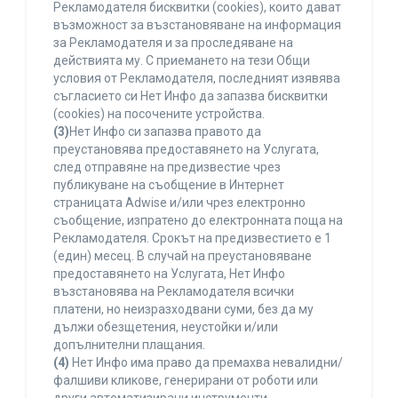
Рекламодателя бисквитки (cookies), които дават
възможност за възстановяване на информация
за Рекламодателя и за проследяване на
действията му. С приемането на тези Общи
условия от Рекламодателя, последният изявява
съгласието си Нет Инфо да запазва бисквитки
(cookies) на посочените устройства.
(3)
Нет Инфо си запазва правото да
преустановява предоставянето на Услугата,
след отправяне на предизвестие чрез
публикуване на съобщение в Интернет
страницата Adwise и/или чрез електронно
съобщение, изпратено до електронната поща на
Рекламодателя. Срокът на предизвестието е 1
(един) месец. В случай на преустановяване
предоставянето на Услугата, Нет Инфо
възстановява на Рекламодателя всички
платени, но неизразходвани суми, без да му
дължи обезщетения, неустойки и/или
допълнителни плащания.
(4)
Нет Инфо има право да премахва невалидни/
фалшиви кликове, генерирани от роботи или