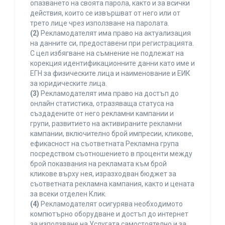
опазването на своята парола, както и за всички
действия, които се извършват от него или от
трето лице чрез използване на паролата.
(2)
Рекламодателят има право на актуализация
на данните си, предоставени при регистрацията.
С цел избягване на съмнение не подлежат на
корекция идентификационните данни като име и
ЕГН за физическите лица и наименование и ЕИК
за юридическите лица.
(3)
Рекламодателят има право на достъп до
онлайн статистика, отразяваща статуса на
създадените от него рекламни кампании и
групи, развитието на активираните рекламни
кампании, включително брой импресии, кликове,
ефикасност на съответната Рекламна група
посредством съотношението в проценти между
брой показвания на рекламата към брой
кликове върху нея, изразходван бюджет за
съответната рекламна кампания, както и цената
за всеки отделен Клик.
(4)
Рекламодателят осигурява необходимото
компютърно оборудване и достъп до интернет
за използване на Услугата самостоятелно и за