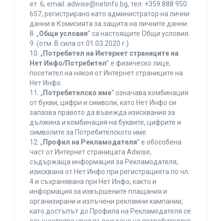
ет. 6, еmail: adwise@netinfo.bg, тел: +359 888 950
657, регистрирано като администратор на лични
данни в Комисията за защита на личните данни.
8. „
Общи условия
” са настоящите Общи условия.
9. (отм. В сила от 01.03.2020 г.)
10. „
Потребител на Интернет страниците на
Нет Инфо/Потребител
” е физическо лице,
посетител на някоя от Интернет страниците на
Нет Инфо.
11. „
Потребителско име
“ означава комбинация
от букви, цифри и символи, като Нет Инфо си
запазва правото да въвежда изисквания за
дължина и комбинация на буквите, цифрите и
символите за Потребителското име.
12. „
Профил на Рекламодателя
” е обособена
част от Интернет страницата Adwise,
съдържаща информация за Рекламодателя,
изисквана от Нет Инфо при регистрацията по чл.
4 и съхранявана при Нет Инфо, както и
информация за извършените плащания и
организирани и излъчени рекламни кампании,
като достъпът до Профила на Рекламодателя се