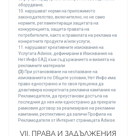
оборудване;
10. нарушават норми на приложимото
законодателство, включително, но не само
нормите, регламентиращи защитата на
конкуренцията, защита правата на
потребителите, както и правилата на реклама на
конкретните продукти и/или услуги;
11. нарушават креативните изисквания на
Услугата Adwise, дефинирани в Изисквания на
Нет Инфо ЕАД към съдържанието и визията на
рекламните материали.
(3)
При установяване на неспазване на
изискванията по Общите условия, Нет Инфо има
право едностранно и по своя преценка да
деактивира конкретната рекламна кампания на
Рекламодателя, да преустанови достъпа на
последния до нея или едностранно да прекрати
рамковия договор за реализиране на рекламни
кампании, респективно да заличи Профила на
Рекламодателя от Интернет страницата Adwise.
VII. ПРАВА И ЗАДЪЛЖЕНИЯ