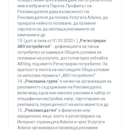
осъществява чрез въвеждане на потребителско
име и избраната Парола. Профилът на
Рекламодателя дава възможност на
Рекламодателя да ползва Услугата Adwise, да
прекрати нейното ползване, да променя
паролата си, да заплаща рекламните си
кампании и др.
13. (доп. в сила от 01.03.2020 г.) „
Регистриран
ABV потребител
“ - дефиницията за такъв
потребител се намира в Общите условия за
ползване на услугите, достъпни през уебсайта
ABV.bg, под името Регистриран потребител. За
краткост в текста на настоящите Общи условия
се използва терминът „ABV потребител“.
14. „
Рекламна група
“ е начин на организация на
рекламното съдържание на Рекламодател,
включващ една или няколко реклами и набор от
специфични настройки, напр. таргетиране на
рекламата, периодичност на излъчването и др.
15. „
Рекламодател
” е физическо или
юридическо лице, което е регистрирано на
Интернет страницата Adwise и чрез Услугата
Adwise организира и провежда рекламни