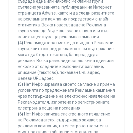
създаде една или няколко Рекламни групи
съгласно указанията, публикувани на Интернет
страницата Adwise, както и да следи развитието
на рекламната кампания посредством онлайн
статистика. Всяка новосъздадена Рекламна
група може да бъде включена в нова или във
вече съществуваща рекламна кампания.
(4)
Рекламодателят може да създава Рекламни
групи, които според рекламното си съдържание
могат да бъдат текстова, банерна, друга
реклама. Всяка разновидност включва един или
няколко от следните компоненти: заглавие,
описание (текстово), показван URL адрес,
целеви URL адрес.
(5)
Нет Инфо изразява своето съгласие и приема
условията по предложената Рекламна кампания
чрез потвърждение на електронно изявление на
Рекламодателя, изпратено по регистрираната
електронна поща на последния.
(6)
Нет Инфо записва електронното изявление
на Рекламодателя, съдържащо заявка за
рекламна кампания, на електронен носител в
сървъра си чрез общоприет стандарт за