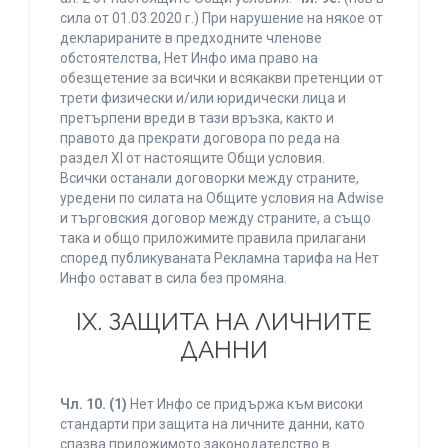
сила от 01.03.2020 г.) При нарушение на някое от
декларираните в предходните членове
обстоятелства, Нет Инфо има право на
обезщетение за всички и всякакви претенции от
трети физически и/или юридически лица и
претърпени вреди в тази връзка, както и
правото да прекрати договора по реда на
раздел XI от настоящите Общи условия.
Всички останали договорки между страните,
уредени по силата на Общите условия на Adwise
и търговския договор между страните, а също
така и общо приложимите правила прилагани
според публикуваната Рекламна тарифа на Нет
Инфо остават в сила без промяна.
IХ. ЗАЩИТА НА ЛИЧНИТЕ
ДАННИ
Чл. 10.
(1)
Нет Инфо се придържа към високи
стандарти при защита на личните данни, като
спазва приложимото законодателство в