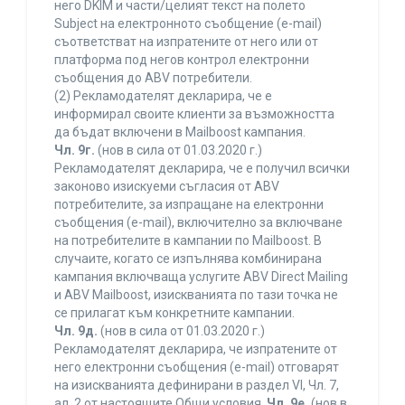
него DKIM и части/целият текст на полето
Subject на електронното съобщение (e-mail)
съответстват на изпратените от него или от
платформа под негов контрол електронни
съобщения до ABV потребители.
(2) Рекламодателят декларира, че е
информирал своите клиенти за възможността
да бъдат включени в Mailboost кампания.
Чл. 9г.
(нов в сила от 01.03.2020 г.)
Рекламодателят декларира, че е получил всички
законово изискуеми съгласия от ABV
потребителите, за изпращане на електронни
съобщения (e-mail), включително за включване
на потребителите в кампании по Mailboost. В
случаите, когато се изпълнява комбинирана
кампания включваща услугите ABV Direct Mailing
и ABV Mailboost, изискванията по тази точка не
се прилагат към конкретните кампании.
Чл. 9д.
(нов в сила от 01.03.2020 г.)
Рекламодателят декларира, че изпратените от
него електронни съобщения (e-mail) отговарят
на изискванията дефинирани в раздел VI, Чл. 7,
ал. 2 от настоящите Общи условия.
Чл. 9е.
(нов в