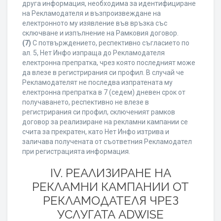
друга информация, необходима за идентифициране
на Рекламодателя и възпроизвеждане на
електронното му изявление във връзка със
сключване и изпълнение на Рамковия договор.
(7)
С потвърждението, респективно съгласието по
ал. 5, Нет Инфо изпраща до Рекламодателя
електронна препратка, чрез която последният може
да влезе в регистрирания си профил. В случай че
Рекламодателят не последва изпратената му
електронна препратка в 7 (седем) дневен срок от
получаването, респективно не влезе в
регистрирания си профил, сключеният рамков
договор за реализиране на рекламни кампании се
счита за прекратен, като Нет Инфо изтрива и
заличава получената от съответния Рекламодател
при регистрацията информация.
IV. РЕАЛИЗИРАНЕ НА
РЕКЛАМНИ КАМПАНИИ ОТ
РЕКЛАМОДАТЕЛЯ ЧРЕЗ
УСЛУГАТА ADWISE