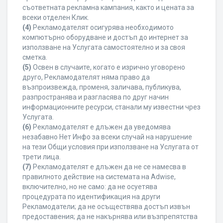
съответната рекламна кампания, както и цената за
всеки отделен Клик.
(4)
Рекламодателят осигурява необходимото
компютърно оборудване и достъп до интернет за
използване на Услугата самостоятелно и за своя
сметка.
(5)
Освен в случаите, когато е изрично уговорено
друго, Рекламодателят няма право да
възпроизвежда, променя, заличава, публикува,
разпространява и разгласява по друг начин
информационните ресурси, станали му известни чрез
Услугата.
(6)
Рекламодателят е длъжен да уведомява
незабавно Нет Инфо за всеки случай на нарушение
на тези Общи условия при използване на Услугата от
трети лица.
(7)
Рекламодателят е длъжен да не се намесва в
правилното действие на системата на Adwise,
включително, но не само: да не осуетява
процедурата по идентификация на други
Рекламодатели; да не осъществява достъп извън
предоставения; да не накърнява или възпрепятства