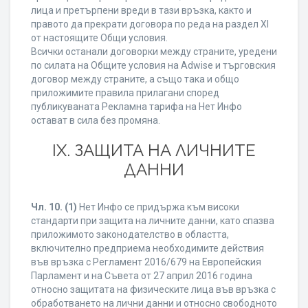
лица и претърпени вреди в тази връзка, както и
правото да прекрати договора по реда на раздел XI
от настоящите Общи условия.
Всички останали договорки между страните, уредени
по силата на Общите условия на Adwise и търговския
договор между страните, а също така и общо
приложимите правила прилагани според
публикуваната Рекламна тарифа на Нет Инфо
остават в сила без промяна.
IХ. ЗАЩИТА НА ЛИЧНИТЕ
ДАННИ
Чл. 10.
(1)
Нет Инфо се придържа към високи
стандарти при защита на личните данни, като спазва
приложимото законодателство в областта,
включително предприема необходимите действия
във връзка с Регламент 2016/679 на Европейския
Парламент и на Съвета от 27 април 2016 година
относно защитата на физическите лица във връзка с
обработването на лични данни и относно свободното