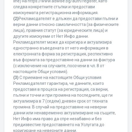
line) на https://www.adwise.bg/auth/register, като
следва конкретните стъпки и предостави
изискуемата регистрационна информация.
(2)
Рекламодателят е длъжен да предостави пълни и
верни данни относно самоличността (за физическите
лица), правния статут (за юридическите лица) и
другите изискуеми от Нет Инфо данни.
Рекламодателят може да коригира и актуализира
едностранно въведената от него информация в
електронната форма за регистрация, респективно
във формата за предоставяне на данни за фактура
(с изключение на случаите, посочени в чл. 8 от
настоящите Общи условия).
(3)
С приемане на настоящите Общи условия
Рекламодателят гарантира, че данните, които
предоставя в процеса на регистрация, са верни,
пълни и точни и при промяна на последните, ще ги
актуализира в 7 (седем) дневен срок от тяхната
промяна. В случай на предоставяне на неверни
данни или ненавременно актуализиране на същите,
Нет Инфо има право да спре незабавно и без
предизвестие предоставянето на Услугата до
коригиране на неверните данни.