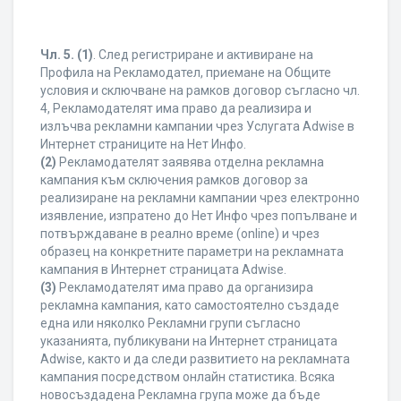
Чл. 5.
(1)
. След регистриране и активиране на
Профила на Рекламодател, приемане на Общите
условия и сключване на рамков договор съгласно чл.
4, Рекламодателят има право да реализира и
излъчва рекламни кампании чрез Услугата Adwise в
Интернет страниците на Нет Инфо.
(2)
Рекламодателят заявява отделна рекламна
кампания към сключения рамков договор за
реализиране на рекламни кампании чрез електронно
изявление, изпратено до Нет Инфо чрез попълване и
потвърждаване в реално време (online) и чрез
образец на конкретните параметри на рекламната
кампания в Интернет страницата Adwise.
(3)
Рекламодателят има право да организира
рекламна кампания, като самостоятелно създаде
една или няколко Рекламни групи съгласно
указанията, публикувани на Интернет страницата
Adwise, както и да следи развитието на рекламната
кампания посредством онлайн статистика. Всяка
новосъздадена Рекламна група може да бъде