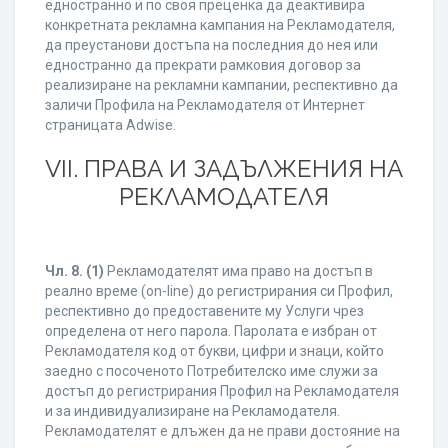
едностранно и по своя преценка да деактивира
конкретната рекламна кампания на Рекламодателя,
да преустанови достъпа на последния до нея или
едностранно да прекрати рамковия договор за
реализиране на рекламни кампании, респективно да
заличи Профила на Рекламодателя от Интернет
страницата Adwise.
VII. ПРАВА И ЗАДЪЛЖЕНИЯ НА
РЕКЛАМОДАТЕЛЯ
Чл. 8.
(1)
Рекламодателят има право на достъп в
реално време (on-line) до регистрирания си Профил,
респективно до предоставените му Услуги чрез
определена от него парола. Паролата е избран от
Рекламодателя код от букви, цифри и знаци, който
заедно с посоченото Потребителско име служи за
достъп до регистрирания Профил на Рекламодателя
и за индивидуализиране на Рекламодателя.
Рекламодателят е длъжен да не прави достояние на