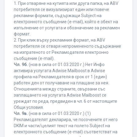
1. При отваряне на кутията или друга папка, на ABV
потребителя се визуализират един или повече
рекламни формати, съдържащи Subject на
електронното съобщение (e-mail), който е обект на
изпълнение от услугата и обозначение за рекламен
формат.
2. При клик върху рекламния формат, на ABV
потребителя се отваря непромененото съдържание
на изпратеното от Рекламодателя електронно
съобщение (e-mail).
Чл. 9б.
(нов в сила от 01.03.2020 г.) Нет Инфо
активира услугата Adwise Mailboost в Adwise
профила на Рекламодателя в срок от 1 (един)
работен ден от получаване на плащане за нея.
Отношенията между страните, свързани със
заплащането на услугата Adwise Mailboost се
уреждат по реда, предвиден в чл. 6 от настоящите
Общи условия.
Чл. 9в.
(нов в сила от 01.03.2020 г.) (1)
Рекламодателят декларира, че посочените от него
DKIM и части/целият текст на полето Subject на
електронното съобщение (e-mail) съответстват на