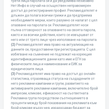
трети лица паролата си и да уведомява незабавно
Нет Инфо в случай на осъществен неправомерен
достъп до регистрирания профил. Рекламодателят е
длъжен да полага всички грижи и да предприема
необходимите мерки, които разумно се налагат с цел
опазване на паролата си. Рекламодателят носи
пълна отговорност за опазването на своята парола,
както и за всички действия, които се извършват от
него или от трето лице чрез използване на паролата.
(2)
Рекламодателят има право на актуализация на
данните си, предоставени при регистрацията. С цел
избягване на съмнение не подлежат на корекция
идентификационните данни като име и ЕГН за
физическите лица и наименование и ЕИК за
юридическите лица.
(3)
Рекламодателят има право на достъп до онлайн
статистика, отразяваща статуса на създадените от
него рекламни кампании и групи, развитието на
активираните рекламни кампании, включително брой
импресии, кликове, ефикасност на съответната
Рекламна група посредством съотношението в
проценти между брой показвания на рекламата към
брой кликове върху нея, изразходван бюджет за