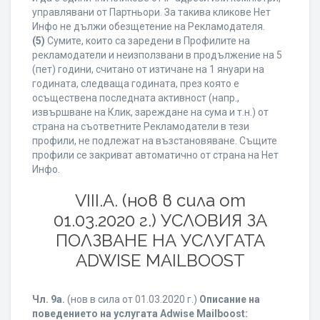
управлявани от Партньори. За такива кликове Нет
Инфо не дължи обезщетение на Рекламодателя.
(5)
Сумите, които са заредени в Профилите на
рекламодатели и неизползвани в продължение на 5
(пет) години, считано от изтичане на 1 януари на
годината, следваща годината, през която е
осъществена последната активност (напр.,
извършване на Клик, зареждане на сума и т.н.) от
страна на съответните Рекламодатели в тези
профили, не подлежат на възстановяване. Същите
профили се закриват автоматично от страна на Нет
Инфо.
VIII.A. (нов в сила от
01.03.2020 г.) УСЛОВИЯ ЗА
ПОЛЗВАНЕ НА УСЛУГАТА
ADWISE MAILBOOST
Чл. 9а.
(нов в сила от 01.03.2020 г.)
Описание на
поведението на услугата Adwise Mailboost: