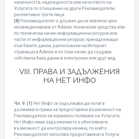
наличността, надеждността или качеството на
Услугата по отношение на други Рекламодатели,
респективно трети лица.
(8)
Рекламодателят е длъжен да не извлича чрез
несанкционирани от Adwise технически средства или
по технически начин информационни ресурси или
части от информационни ресурси, принадлежащи
към базите данни, разположени на Интернет
страницата Adwise и по този начин да създава
собствена база данни в електронен или друг вид.
VIII. ПРАВА И ЗАДЪЛЖЕНИЯ
НА НЕТ ИНФО
Чл. 9.
(1)
Нет Инфо се задължава да полага
дължимата грижа за предоставяне възможност на
Рекламодателя за нормално ползване на Услугата.
Нет Инфо няма задължението и обективната
възможност да контролира начина, по който
Рекламодателят използва предоставяната Услуга.