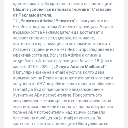
идентификатор. За краткост в текста на настоящите
Общите условия се използва терминът Съгласие
от Рекламодателя
.
17. „
Услугата Adwise/ Услугата
“ е осигурената от
Нет Инфо посредством Интернет страницата Adwise
възможност за Рекламодатели да достъпват и
ползват система за създаване, излъчване,
статистика и организация на рекламни кампании в
Интернет страниците на Нет Инфо и проследяване на
ефективността им. Услугата Adwise е описана
подробно на Интернет страницата Adwise. 18. (нов в
сила от 01.03..2020 г.) „
Услуга Adwise Mailboost
“
(Популяризиране на e-mail) е услуга, която дава
възможност на Рекламодателите изпратени от тях и
получени от ABV потребител електронни съобщения
(e-mail) да бъдат приоритетно визуализирани в
Кутиите на ABV потребителите. Приоритетното
визуализиране се извършва в специални рекламни
позиции, разположени в горната част на визуалното
поле на ABV потребителя и над всички останали
електронни съобщения (e-mail) от списъка. За
краткост в текста на настоящите Общи условия се