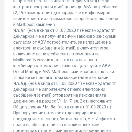
изпратените от него или от платформа под негов
контрол електронни съобщения до ABV потребители.
(2) Рекламодателят декларира, че е информирал
своите клиенти за възможността да бъдат включени
в Mailboost кампания.
Чл. 9г.
(нов в сила от 01.03.2020 г.) Рекламодателят
декларира, че е получил всички законово изискуеми
съгласия от ABV потребителите, за изпращане на
електронни съобщения (e-mail), включително за
включване на потребителите в кампании по
Mailboost. В случаите, когато се изпълнява
комбинирана кампания включваща услугите ABV
Direct Mailing и ABV Mailboost, изискванията по тази
точка не се прилагат към конкретните кампании.
Чл. 9д.
(нов в сила от 01.03.2020 г.) Рекламодателят
декларира, че изпратените от него електронни
съобщения (e-mail) отговарят на изискванията
дефинирани в раздел VI, Чл. 7, ал. 2 от настоящите
Общи условия.
Чл. 9е.
(нов в сила от 01.03.2020 г.)
При нарушение на някое от декларираните в
предходните членове обстоятелства, Нет Инфо има
право на обезщетение за всички и всякакви
претенции от трети физически и/или юридически