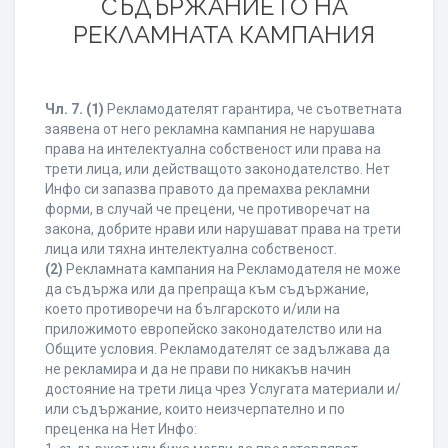
СЪДЪРЖАНИЕТО НА
РЕКЛАМНАТА КАМПАНИЯ
Чл. 7.
(1)
Рекламодателят гарантира, че съответната
заявена от него рекламна кампания не нарушава
права на интелектуална собственост или права на
трети лица, или действащото законодателство. Нет
Инфо си запазва правото да премахва рекламни
форми, в случай че прецени, че противоречат на
закона, добрите нрави или нарушават права на трети
лица или тяхна интелектуална собственост.
(2)
Рекламната кампания на Рекламодателя не може
да съдържа или да препраща към съдържание,
което противоречи на българското и/или на
приложимото европейско законодателство или на
Общите условия. Рекламодателят се задължава да
не рекламира и да не прави по никакъв начин
достояние на трети лица чрез Услугата материали и/
или съдържание, които неизчерпателно и по
преценка на Нет Инфо: