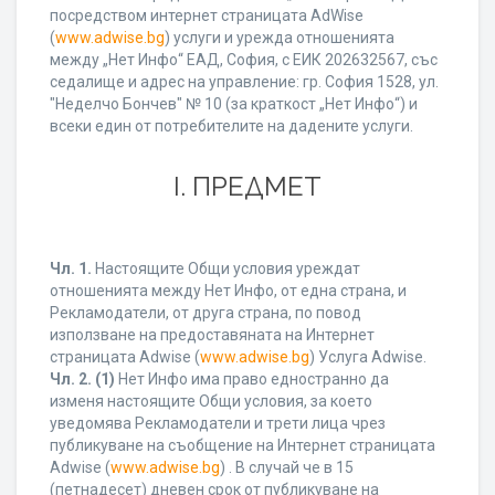
посредством интернет страницата AdWise
(
www.adwise.bg
) услуги и урежда отношенията
между „Нет Инфо“ ЕАД, София, с ЕИК 202632567, със
седалище и адрес на управление: гр. София 1528, ул.
"Неделчо Бончев" № 10 (за краткост „Нет Инфо“) и
всеки един от потребителите на дадените услуги.
І. ПРЕДМЕТ
Чл. 1.
Настоящите Общи условия уреждат
отношенията между Нет Инфо, от една страна, и
Рекламодатели, от друга страна, по повод
използване на предоставяната на Интернет
страницата Adwise (
www.adwise.bg
) Услуга Adwise.
Чл. 2.
(1)
Нет Инфо има право едностранно да
изменя настоящите Общи условия, за което
уведомява Рекламодатели и трети лица чрез
публикуване на съобщение на Интернет страницата
Adwise (
www.adwise.bg
) . В случай че в 15
(петнадесет) дневен срок от публикуване на