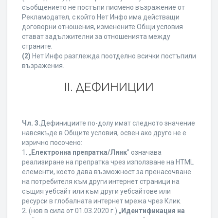
съобщението не постъпи писмено възражение от
Рекламодател, с който Нет Инфо има действащи
договорни отношения, изменените Общи условия
стават задължителни за отношенията между
страните.
(2)
Нет Инфо разглежда поотделно всички постъпили
възражения.
ІІ. ДЕФИНИЦИИ
Чл. 3.
Дефинициите по-долу имат следното значение
навсякъде в Общите условия, освен ако друго не е
изрично посочено:
1. „
Електронна препратка/Линк
” означава
реализиране на препратка чрез използване на HTML
елементи, което дава възможност за пренасочване
на потребителя към други интернет страници на
същия уебсайт или към други уебсайтове или
ресурси в глобалната интернет мрежа чрез Клик.
2. (нов в сила от 01.03.2020 г.) „
Идентификация на