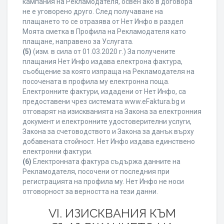
кампания на Рекламодателя, освен ако в договора
не е уговорено друго. След получаване на
плащането то се отразява от Нет Инфо в раздел
Моята сметка в Профила на Рекламодателя като
плащане, направено за Услугата.
(5)
(изм. в сила от 01.03.2020 г.) За получените
плащания Нет Инфо издава електрона фактура,
съобщение за която изпраща на Рекламодателя на
посочената в профила му електронна поща.
Електронните фактури, издадени от Нет Инфо, са
предоставени чрез системата www.eFaktura.bg и
отговарят на изискванията на Закона за електронния
документ и електронните удостоверителни услуги,
Закона за счетоводството и Закона за данък върху
добавената стойност. Нет Инфо издава единствено
електронни фактури.
(6)
Електронната фактура съдържа данните на
Рекламодателя, посочени от последния при
регистрацията на профила му. Нет Инфо не носи
отговорност за верността на тези данни.
VI. ИЗИСКВАНИЯ КЪМ