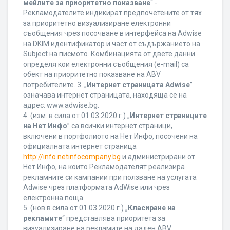
мейлите за приоритетно показване
“ -
Рекламодателите индикират предпочетените от тях
за приоритетно визуализиране електронни
съобщения чрез посочване в интерфейса на Adwise
на DKIM идентификатор и част от съдържанието на
Subject на писмото. Комбинацията от двете данни
определя кои електронни съобщения (e-mail) са
обект на приоритетно показване на ABV
потребителите. 3. „
Интернет страницата Adwise
”
означава интернет страницата, находяща се на
адрес: www.adwise.bg.
4. (изм. в сила от 01.03.2020 г.) „
Интернет страниците
на Нет Инфо
” са всички интернет страници,
включени в портфолиото на Нет Инфо, посочени на
официалната интернет страница
http://info.netinfocompany.bg
и администрирани от
Нет Инфо, на които Рекламодателят реализира
рекламните си кампании при ползване на услугата
Adwise чрез платформата AdWise или чрез
електронна поща.
5. (нов в сила от 01.03.2020 г.) „
Класиране на
рекламите
“ представлява приоритета за
визуализиране на рекламите на даден ABV