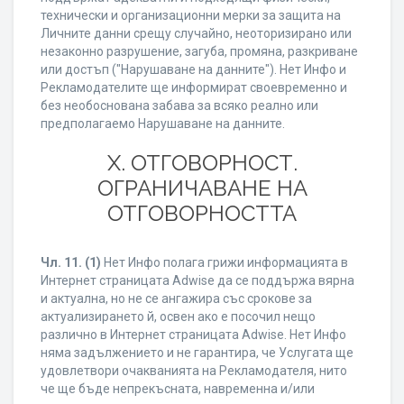
технически и организационни мерки за защита на
Личните данни срещу случайно, неоторизирано или
незаконно разрушение, загуба, промяна, разкриване
или достъп ("Нарушаване на данните"). Нет Инфо и
Рекламодателите ще информират своевременно и
без необоснована забава за всяко реално или
предполагаемо Нарушаване на данните.
X. ОТГОВОРНОСТ.
ОГРАНИЧАВАНЕ НА
ОТГОВОРНОСТТА
Чл. 11.
(1)
Нет Инфо полага грижи информацията в
Интернет страницата Adwise да се поддържа вярна
и актуална, но не се ангажира със срокове за
актуализирането й, освен ако е посочил нещо
различно в Интернет страницата Adwise. Нет Инфо
няма задължението и не гарантира, че Услугата ще
удовлетвори очакванията на Рекламодателя, нито
че ще бъде непрекъсната, навременна и/или