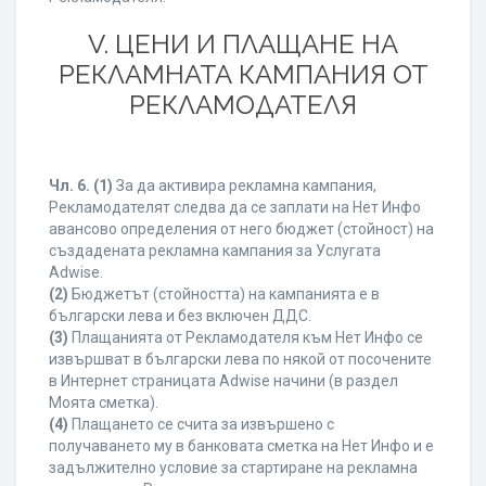
V. ЦЕНИ И ПЛАЩАНЕ НА
РЕКЛАМНАТА КАМПАНИЯ ОТ
РЕКЛАМОДАТЕЛЯ
Чл. 6.
(1)
За да активира рекламна кампания,
Рекламодателят следва да се заплати на Нет Инфо
авансово определения от него бюджет (стойност) на
създадената рекламна кампания за Услугата
Adwise.
(2)
Бюджетът (стойността) на кампанията е в
български лева и без включен ДДС.
(3)
Плащанията от Рекламодателя към Нет Инфо се
извършват в български лева по някой от посочените
в Интернет страницата Adwise начини (в раздел
Моята сметка).
(4)
Плащането се счита за извършено с
получаването му в банковата сметка на Нет Инфо и е
задължително условие за стартиране на рекламна