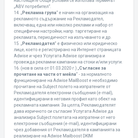
настоящите Общи условия се използва терминът
„ABV потребител“.
14. „
Рекламна група
“ е начин на организация на
рекламното съдържание на Рекламодател,
включващ една или няколко реклами и набор от
специфични настройки, напр. таргетиране на
рекламата, периодичност на излъчването и др.
15. „
Рекламодател
” е физическо или юридическо
лице, което е регистрирано на Интернет страницата
Adwise и чрез Услугата Adwise организира и
провежда рекламни кампании на стоки и/или услуги.
16. (нов в сила от 01.03.2020 г.) „
Съгласие за
прочитане на части от мейла
“ - за нормалното
функциониране на Adwise MailBoost е необходимо
прочитане на Subject полето на изпратените от
Рекламодателя електронни съобщения (e-mail),
идентифицирани в неговия профил като обект на
рекламната кампания. За целта, Рекламодателят
дава изричното си съгласие Услугата Adwise да
анализира Subject полетата на изпратени от него
електронни съобщения (e-mail), идентифицирани
чрез добавения от Рекламодателя в кампанията за
реализиране на Adwise Mailboost DKIM