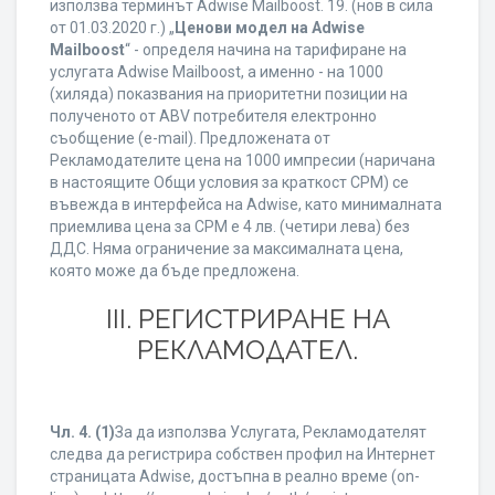
използва терминът Adwise Mailboost. 19. (нов в сила
от 01.03.2020 г.) „
Ценови модел на Adwise
Mailboost
“ - определя начина на тарифиране на
услугата Adwise Mailboost, а именно - на 1000
(хиляда) показвания на приоритетни позиции на
полученото от ABV потребителя електронно
съобщение (e-mail). Предложената от
Рекламодателите цена на 1000 импресии (наричана
в настоящите Общи условия за краткост CPM) се
въвежда в интерфейса на Adwise, като минималната
приемлива цена за CPM е 4 лв. (четири лева) без
ДДС. Няма ограничение за максималната цена,
която може да бъде предложена.
ІІІ. РЕГИСТРИРАНЕ НА
РЕКЛАМОДАТЕЛ.
Чл. 4.
(1)
За да използва Услугата, Рекламодателят
следва да регистрира собствен профил на Интернет
страницата Adwise, достъпна в реално време (on-