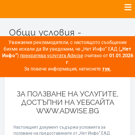
Общи условия -
Рекламодатели
Уважаеми рекламодатели, с настоящото съобщение
бихме искали да Ви уведомим, че „Нет Инфо“ ЕАД (
„Нет
Инфо“
)
прекратява услугата Adwise
считано от
01.01.2026
г
.
За повече информация, натиснете
тук.
ОБЩИ УСЛОВИЯ
ЗА ПОЛЗВАНЕ НА УСЛУГИТЕ,
ДОСТЪПНИ НА УЕБСАЙТА
WWW.ADWISE.BG
Настоящият документ съдържа условията за
ползване на предоставяните от „Нет Инфо“ ЕАД