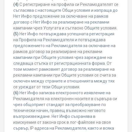
(4)
С регистриране на профила си Рекламодателят се
съгласява с настоящите Общи условия и изпраща до
Нет Инфо предложение за сключване на рамков
договор с Нет Инфо за реализиране на рекламни
кампании чрез Услугата и съгласно Общите условия.
(5)
Нет Инфо потвърждава успешната регистрация
на Профила на Рекламодателя и потвърждава
предложението на Рекламодателя за сключване на
рамков договор за реализиране на рекламни
кампании при Общите условия чрез зареждане на
следваща стъпка от регистрационната форма. От
този момент рамковият договор за реализиране на
рекламни кампании при Общите условия се счита за
сключен между страните и отношенията между тях
се уреждат от тези Общи условия.
(6)
Нет Инфо записва електронното изявление на
Рекламодателя на електронен носител в сървъра си
чрез общоприет стандарт за преобразуване по
технически начин, правещ възможно неговото
възпроизвеждане. Нет Инфо съхранява в
изискуемия от закона срок в лог-файлове на своя
сървър, IP адреса на Рекламодателя, както и всяка