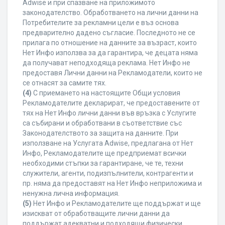
Adwise и при спазване на приложимото
законодателство. Обработването на лични данни на
Потребителите за рекламни цели е въз основа
предварително дадено съгласие. Последното не се
прилага по отношение на данните за възраст, които
Нет Инфо използва за да гарантира, че децата няма
да получават неподходяща реклама. Нет Инфо не
предоставя Лични данни на Рекламодатели, които не
се отнасят за самите тях.
(4)
С приемането на настоящите Общи условия
Рекламодателите декларират, че предоставените от
тях на Нет Инфо лични данни във връзка с Услугите
са събирани и обработвани в съответствие със
Законодателството за защита на данните. При
използване на Услугата Adwise, предлагана от Нет
Инфо, Рекламодателите ще предприемат всички
необходими стъпки за гарантиране, че те, техни
служители, агенти, подизпълнители, контрагенти и
пр. няма да предоставят на Нет Инфо неприложима и
ненужна лична информация.
(5)
Нет Инфо и Рекламодателите ще поддържат и ще
изискват от обработващите лични данни да
поддържат адекватни и подходящи физически,