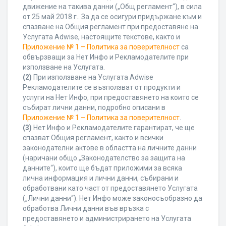
движение на такива данни („Общ регламент“), в сила
от 25 май 2018 г.. За да се осигури придържане към и
спазване на Общия регламент при предоставяне на
Услугата Adwise, настоящите текстове, както и
Приложение № 1 – Политика за поверителност
са
обвързващи за Нет Инфо и Рекламодателите при
използване на Услугата.
(2)
При използване на Услугата Adwise
Рекламодателите се възползват от продукти и
услуги на Нет Инфо, при предоставянето на които се
събират лични данни, подробно описани в
Приложение № 1 – Политика за поверителност
.
(3)
Нет Инфо и Рекламодателите гарантират, че ще
спазват Общия регламент, както и всички
законодателни актове в областта на личните данни
(наричани общо „Законодателство за защита на
данните“), които ще бъдат приложими за всяка
лична информация и лични данни, събирани и
обработвани като част от предоставянето Услугата
(„Лични данни“). Нет Инфо може законосъобразно да
обработва Лични данни във връзка с
предоставянето и администрирането на Услугата