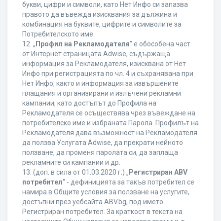
букви, цифри и символи, като Нет Инфо си запазва
правото да въвежда изисквания за дължина и
комбинация на буквите, цифрите и символите за
Потребителското име.
12. „
Профил на Рекламодателя
” е обособена част
от Интернет страницата Adwise, съдържаща
информация за Рекламодателя, изисквана от Нет
Инфо при регистрацията по чл. 4 и съхранявана при
Нет Инфо, както и информация за извършените
плащания и организирани и излъчени рекламни
кампании, като достъпът до Профила на
Рекламодателя се осъществява чрез въвеждане на
потребителско име и избраната Парола. Профилът на
Рекламодателя дава възможност на Рекламодателя
да ползва Услугата Adwise, да прекрати нейното
ползване, да променя паролата си, да заплаща
рекламните си кампании и др.
13. (доп. в сила от 01.03.2020 г.) „
Регистриран ABV
потребител
“ - дефиницията за такъв потребител се
намира в Общите условия за ползване на услугите,
достъпни през уебсайта ABV.bg, под името
Регистриран потребител. За краткост в текста на