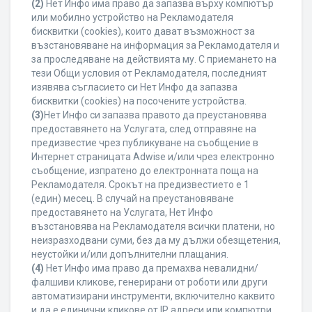
(2)
Нет Инфо има право да запазва върху компютър
или мобилно устройство на Рекламодателя
бисквитки (cookies), които дават възможност за
възстановяване на информация за Рекламодателя и
за проследяване на действията му. С приемането на
тези Общи условия от Рекламодателя, последният
изявява съгласието си Нет Инфо да запазва
бисквитки (cookies) на посочените устройства.
(3)
Нет Инфо си запазва правото да преустановява
предоставянето на Услугата, след отправяне на
предизвестие чрез публикуване на съобщение в
Интернет страницата Adwise и/или чрез електронно
съобщение, изпратено до електронната поща на
Рекламодателя. Срокът на предизвестието е 1
(един) месец. В случай на преустановяване
предоставянето на Услугата, Нет Инфо
възстановява на Рекламодателя всички платени, но
неизразходвани суми, без да му дължи обезщетения,
неустойки и/или допълнителни плащания.
(4)
Нет Инфо има право да премахва невалидни/
фалшиви кликове, генерирани от роботи или други
автоматизирани инструменти, включително каквито
и да е единични кликове от IP адреси или компютри,