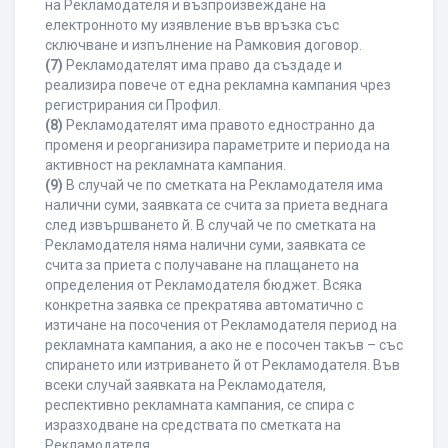
на Рекламодателя и възпроизвеждане на
електронното му изявление във връзка със
сключване и изпълнение на Рамковия договор.
(7)
Рекламодателят има право да създаде и
реализира повече от една рекламна кампания чрез
регистрирания си Профил.
(8)
Рекламодателят има правото едностранно да
променя и реорганизира параметрите и периода на
активност на рекламната кампания.
(9)
В случай че по сметката на Рекламодателя има
налични суми, заявката се счита за приета веднага
след извършването й. В случай че по сметката на
Рекламодателя няма налични суми, заявката се
счита за приета с получаване на плащането на
определения от Рекламодателя бюджет. Всяка
конкретна заявка се прекратява автоматично с
изтичане на посочения от Рекламодателя период на
рекламната кампания, а ако не е посочен такъв – със
спирането или изтриването й от Рекламодателя. Във
всеки случай заявката на Рекламодателя,
респективно рекламната кампания, се спира с
изразходване на средствата по сметката на
Рекламодателя.