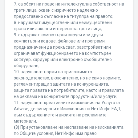
7. са обект на право на интелектуална собственост на
трети лица, освен с изричното надлежно
предоставено съгласие на титуляра на правото;
8. нарушават имуществени или неимуществени
права или законни интереси на трети лица;
9. съдържат компютърни вируси или други
компютърни кодове, файлове или програми,
предназначени да прекъсват, разстройват или
ограничават функционирането на компютърен
софтуер, хардуер или електронно съобщително
оборудване;
10. нарушават норми на приложимото
законодателство, включително, но не само нормите,
регламентиращи защитата на конкуренцията,
защита правата на потребителите, както и правилата
на реклама на конкретните продукти и/или услуги;
11. нарушават креативните изисквания на Услугата
Adwise, дефинирани в Изисквания на Нет Инфо ЕАД
към съдържанието и визията на рекламните
материали.
(3)
При установяване на неспазване на изискванията
по Общите условия, Нет Инфо има право