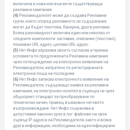
включена в нова или във вече съществуваща
рекламна кампания.
(4)
Рекламодателят може да създава Рекламни
групи, които според рекламното си съдържание
могат да бъдат текстова, банерна, друга реклама.
Всяка разновидност включва един или няколко от
следните компоненти: заглавие, описание (текстово),
показван URL адрес, целеви URL адрес.
(5)
Нет Инфо изразява своето съгласие и приема
условията по предложената Рекламна кампания
чрез потвърждение на електронно изявление на
Рекламодателя, изпратено по регистрираната
електронна поща на последния.
(6)
Нет Инфо записва електронното изявление на
Рекламодателя, съдържащо заявка за рекламна
кампания, на електронен носител в сървъра си чрез
общоприет стандарт за преобразуване по
технически начин, правещ възможно неговото
възпроизвеждане. Нет Инфо съхранява в
допустимия законен срок в лог-файлове на своя
сървър IP адреса на Рекламодателя, както и всяка
друга информация, необходима за идентифициране