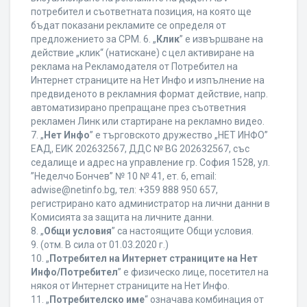
потребител и съответната позиция, на която ще
бъдат показани рекламите се определя от
предложението за CPM. 6. „
Клик
” е извършване на
действие „клик“ (натискане) с цел активиране на
реклама на Рекламодателя от Потребител на
Интернет страниците на Нет Инфо и изпълнение на
предвиденото в рекламния формат действие, напр.
автоматизирано препращане през съответния
рекламен Линк или стартиране на рекламно видео.
7. „
Нет Инфо
” е търговското дружество „НЕТ ИНФО”
ЕАД, ЕИК 202632567, ДДС № BG 202632567, със
седалище и адрес на управление гр. София 1528, ул.
”Неделчо Бончев” № 10 № 41, ет. 6, еmail:
adwise@netinfo.bg, тел: +359 888 950 657,
регистрирано като администратор на лични данни в
Комисията за защита на личните данни.
8. „
Общи условия
” са настоящите Общи условия.
9. (отм. В сила от 01.03.2020 г.)
10. „
Потребител на Интернет страниците на Нет
Инфо/Потребител
” е физическо лице, посетител на
някоя от Интернет страниците на Нет Инфо.
11. „
Потребителско име
“ означава комбинация от