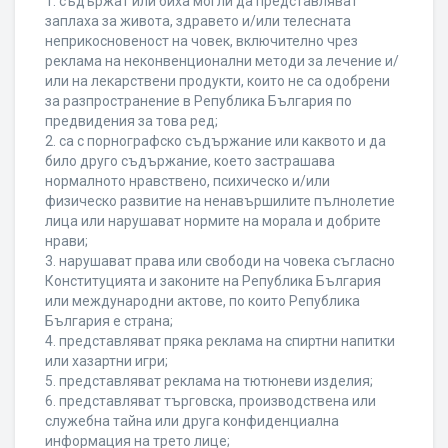
1. съдържат или биха могли да представляват
заплаха за живота, здравето и/или телесната
неприкосновеност на човек, включително чрез
реклама на неконвенционални методи за лечение и/
или на лекарствени продукти, които не са одобрени
за разпространение в Република България по
предвидения за това ред;
2. са с порнографско съдържание или каквото и да
било друго съдържание, което застрашава
нормалното нравствено, психическо и/или
физическо развитие на ненавършилите пълнолетие
лица или нарушават нормите на морала и добрите
нрави;
3. нарушават права или свободи на човека съгласно
Конституцията и законите на Република България
или международни актове, по които Република
България е страна;
4. представляват пряка реклама на спиртни напитки
или хазартни игри;
5. представляват реклама на тютюневи изделия;
6. представляват търговска, производствена или
служебна тайна или друга конфиденциална
информация на трето лице;