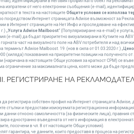
mail), идентифицирани в неговия профил като обект на рекламнат
 на изпратени от него електронни съобщения (e-mail), идентифиц
 краткост в текста на настоящите
Общите условия се използва т
нфо посредством Интернет страницата Adwise възможност за Рекла
ии в Интернет страниците на Нет Инфо и проследяване на ефектив
г.) „
Услуга Adwise Mailboost
“ (Популяризиране на e-mail) е услу
ия (e-mail) да бъдат приоритетно визуализирани в Кутиите на AB
орната част на визуалното поле на ABV потребителя и над всички 
терминът Adwise Mailboost. 19. (нов в сила от 01.03.2020 г.) „
Цено
1000 (хиляда) показвания на приоритетни позиции на полученото о
 (наричана в настоящите Общи условия за краткост CPM) се въве
Няма ограничение за максималната цена, която може да бъде предл
ІІІ. РЕГИСТРИРАНЕ НА РЕКЛАМОДАТЕЛ
 да регистрира собствен профил на Интернет страницата Adwise, д
етните стъпки и предостави изискуемата регистрационна информация
 данни относно самоличността (за физическите лица), правния ста
изира едностранно въведената от него информация в електроннат
ите, посочени в чл. 8 от настоящите Общи условия).
т гарантира, че данните, които предоставя в процеса на регистра