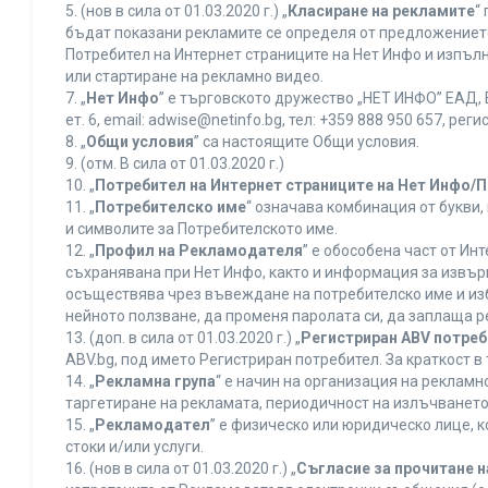
5. (нов в сила от 01.03.2020 г.) „
Класиране на рекламите
“
бъдат показани рекламите се определя от предложението 
Потребител на Интернет страниците на Нет Инфо и изпъ
или стартиране на рекламно видео.
7. „
Нет Инфо
” е търговското дружество „НЕТ ИНФО” ЕАД, 
ет. 6, еmail: adwise@netinfo.bg, тел: +359 888 950 657, 
8. „
Общи условия
” са настоящите Общи условия.
9. (отм. В сила от 01.03.2020 г.)
10. „
Потребител на Интернет страниците на Нет Инфо/
11. „
Потребителско име
“ означава комбинация от букви
и символите за Потребителското име.
12. „
Профил на Рекламодателя
” е обособена част от И
съхранявана при Нет Инфо, както и информация за извъ
осъществява чрез въвеждане на потребителско име и из
нейното ползване, да променя паролата си, да заплаща р
13. (доп. в сила от 01.03.2020 г.) „
Регистриран ABV потре
ABV.bg, под името Регистриран потребител. За краткост 
14. „
Рекламна група
“ е начин на организация на реклам
таргетиране на рекламата, периодичност на излъчването 
15. „
Рекламодател
” е физическо или юридическо лице, 
стоки и/или услуги.
16. (нов в сила от 01.03.2020 г.) „
Съгласие за прочитане н