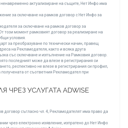
ли ненавременно актуализиране на същите, Нет Инфо има
ение за сключване на рамков договор с Нет Инфо за
одателя за сключване на рамков договор за
От този момент рамковият договор за реализиране на
Общи условия.
арт за преобразуване по технически начин, правещ
реса на Рекламодателя, както и всяка друга
зка със сключване и изпълнение на Рамковия договор.
оято последният може да влезе в регистрирания си
ането, респективно не влезе в регистрирания си профил,
ва получената от съответния Рекламодател при
Я ЧРЕЗ УСЛУГАТА ADWISE
в договор съгласно чл. 4, Рекламодателят има право да
нии чрез електронно изявление, изпратено до Нет Инфо