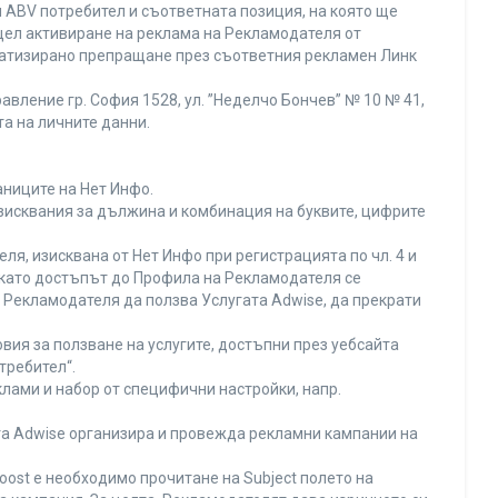
 ABV потребител и съответната позиция, на която ще
с цел активиране на реклама на Рекламодателя от
оматизирано препращане през съответния рекламен Линк
вление гр. София 1528, ул. ”Неделчо Бончев” № 10 № 41,
та на личните данни.
аниците на Нет Инфо.
изисквания за дължина и комбинация на буквите, цифрите
я, изисквана от Нет Инфо при регистрацията по чл. 4 и
 като достъпът до Профила на Рекламодателя се
Рекламодателя да ползва Услугата Adwise, да прекрати
вия за ползване на услугите, достъпни през уебсайта
требител“.
лами и набор от специфични настройки, напр.
ата Adwise организира и провежда рекламни кампании на
oost е необходимо прочитане на Subject полето на