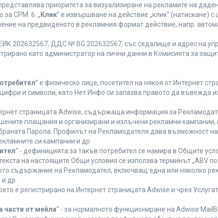
 представлява приоритета за визуализиране на рекламите на даден
за CPM. 6. „
Клик
” е извършване на действие „клик“ (натискане) 
лнение на предвиденото в рекламния формат действие, напр. авт
ЕИК 202632567, ДДС № BG 202632567, със седалище и адрес на упра
регистрирано като администратор на лични данни в Комисията за защи
Потребител
” е физическо лице, посетител на някоя от Интернет стр
, цифри и символи, като Нет Инфо си запазва правото да въвежда 
нтернет страницата Adwise, съдържаща информация за Рекламодател
ршените плащания и организирани и излъчени рекламни кампании,
браната Парола. Профилът на Рекламодателя дава възможност на 
екламните си кампании и др.
бител
“ - дефиницията за такъв потребител се намира в Общите усло
в текста на настоящите Общи условия се използва терминът „ABV по
ното съдържание на Рекламодател, включващ една или няколко рек
и др.
което е регистрирано на Интернет страницата Adwise и чрез Услуг
а части от мейла
“ - за нормалното функциониране на Adwise MailB