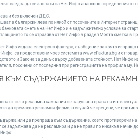
лят следва да се заплати на Нет Инфо авансово определения от 
лева и без включен ДДС.
ат в български лева по някой от посочените в Интернет страница
 банковата сметка на Нет Инфо и е задължително условие за стар
а плащането то се отразява от Нет Инфо в раздел Моята сметка в 
ия Нет Инфо издава електрона фактура, съобщение за която изпращ
 Инфо, са предоставени чрез системата www.eFaktura.bg и отговар
дството и Закона за данък върху добавената стойност. Нет Инфо 
ля, посочени от последния при регистрацията на профила му. Нет
ИЯ КЪМ СЪДЪРЖАНИЕТО НА РЕКЛАМ
ена от него рекламна кампания не нарушава права на интелектуалн
то да премахва рекламни форми, в случай че прецени, че противо
ъдържа или да препраща към съдържание, което противоречи на 
 се задължава да не рекламира и да не прави по никакъв начин до
 Инфо: