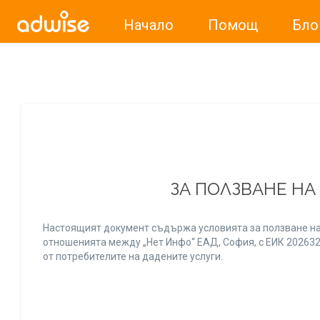
Начало
Помощ
Бло
Уважаеми рекламодатели, с настоящото съобщение бих
ЗА ПОЛЗВАНЕ НА
Настоящият документ съдържа условията за ползване на
отношенията между „Нет Инфо“ ЕАД, София, с ЕИК 20263256
от потребителите на дадените услуги.