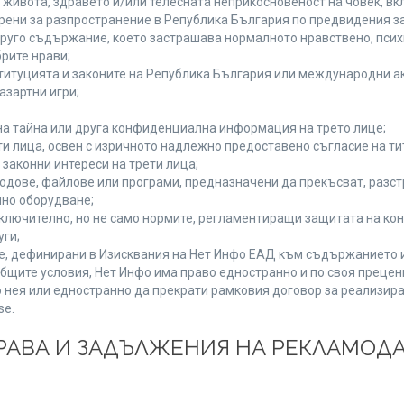
а живота, здравето и/или телесната неприкосновеност на човек, 
брени за разпространение в Република България по предвидения за
 друго съдържание, което застрашава нормалното нравствено, пси
рите нрави;
титуцията и законите на Република България или международни ак
азартни игри;
на тайна или друга конфиденциална информация на трето лице;
ети лица, освен с изричното надлежно предоставено съгласие на ти
законни интереси на трети лица;
одове, файлове или програми, предназначени да прекъсват, разс
но оборудване;
ключително, но не само нормите, регламентиращи защитата на конк
уги;
se, дефинирани в Изисквания на Нет Инфо ЕАД към съдържанието 
бщите условия, Нет Инфо има право едностранно и по своя преце
 нея или едностранно да прекрати рамковия договор за реализира
se.
 ПРАВА И ЗАДЪЛЖЕНИЯ НА РЕКЛАМОД