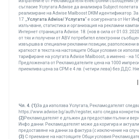
изпратените от Рекламодателя електронни съобщения (e-
съгласие Услугата Adwise да анализира Subject полетата
реализиране на Adwise Mailboost DKIM идентификатор. За
17. „
Услугата Adwise/ Услугата
“ е осигурената от Нет И
излъчване, статистика и организация на рекламни кампан
Интернет страницата Adwise. 18. (нов в сила от 01.03..2020 
от тях и получени от ABV потребител електронни съобщен
извършва в специални рекламни позиции, разположени в г
краткост в текста на настоящите Общи условия се използва 
тарифиране на услугата Adwise Mailboost, а именно - на 
Предложената от Рекламодателите цена на 1000 импресии
приемлива цена за CPM е 4 лв. (четири лева) без ДДС. 
Чл. 4.
(1)
За да използва Услугата, Рекламодателят следва
https://www.adwise.bg/auth/register, като следва конкр
(2)
Рекламодателят е длъжен да предостави пълни и верни
Инфо данни. Рекламодателят може да коригира и актуал
предоставяне на данни за фактура (с изключение на случа
(3)
С приемане на настоящите Общи условия Рекламодателя