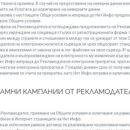
от тяхната промяна. В случай на предоставяне на неверни данни и
ето на Услугата до коригиране на неверните данни.
ласява с настоящите Общи условия и изпраща до Нет Инфо предлож
асно Общите условия.
фила на Рекламодателя и потвърждава предложението на Реклам
чрез зареждане на следваща стъпка от регистрационната форма. 
чен между страните и отношенията между тях се уреждат от тези 
дателя на електронен носител в сървъра си чрез общоприет станд
в изискуемия от закона срок в лог-файлове на своя сървър, IP ад
ателя и възпроизвеждане на електронното му изявление във връ
Нет Инфо изпраща до Рекламодателя електронна препратка, чрез к
ната му електронна препратка в 7 (седем) дневен срок от получав
кампании се счита за прекратен, като Нет Инфо изтрива и залича
КЛАМНИ КАМПАНИИ ОТ РЕКЛАМОДАТЕЛ
а Рекламодател, приемане на Общите условия и сключване на рамко
dwise в Интернет страниците на Нет Инфо.
ъм сключения рамков договор за реализиране на рекламни кампа