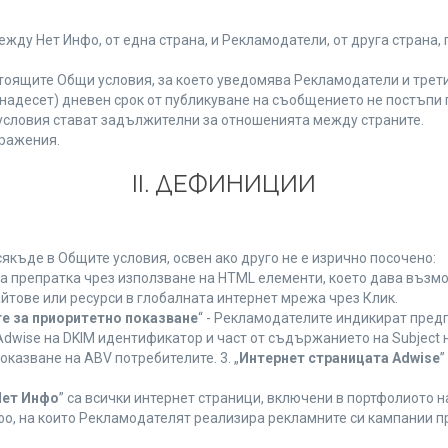
у Нет Инфо, от една страна, и Рекламодатели, от друга страна, 
тоящите Общи условия, за което уведомява Рекламодатели и трети
(петнадесет) дневен срок от публикуване на съобщението не постъп
словия стават задължителни за отношенията между страните.
ражения.
ІІ. ДЕФИНИЦИИ
къде в Общите условия, освен ако друго не е изрично посочено:
на препратка чрез използване на HTML елементи, което дава възм
йтове или ресурси в глобалната интернет мрежа чрез Клик.
е за приоритетно показване
“ - Рекламодателите индикират пред
dwise на DKIM идентификатор и част от съдържанието на Subject 
оказване на ABV потребителите. 3. „
Интернет страницата Adwise
”
Нет Инфо
” са всички интернет страници, включени в портфолиото 
о, на които Рекламодателят реализира рекламните си кампании п