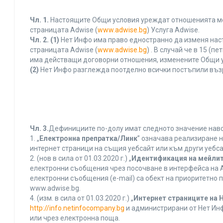
Чл. 1.
Настоящите Общи условия уреждат отношенията межд
страницата Adwise (
www.adwise.bg
) Услуга Adwise.
Чл. 2.
(1)
Нет Инфо има право едностранно да изменя нас
страницата Adwise (
www.adwise.bg
) . В случай че в 15 
има действащи договорни отношения, изменените Общи у
(2)
Нет Инфо разглежда поотделно всички постъпили въз
Чл. 3.
Дефинициите по-долу имат следното значение нався
1. „
Електронна препратка/Линк
” означава реализиране 
интернет страници на същия уебсайт или към други уебса
2. (нов в сила от 01.03.2020 г.) „
Идентификация на мейлит
електронни съобщения чрез посочване в интерфейса на A
електронни съобщения (e-mail) са обект на приоритетно п
www.adwise.bg.
4. (изм. в сила от 01.03.2020 г.) „
Интернет страниците на 
http://info.netinfocompany.bg
и администрирани от Нет Инф
или чрез електронна поща.