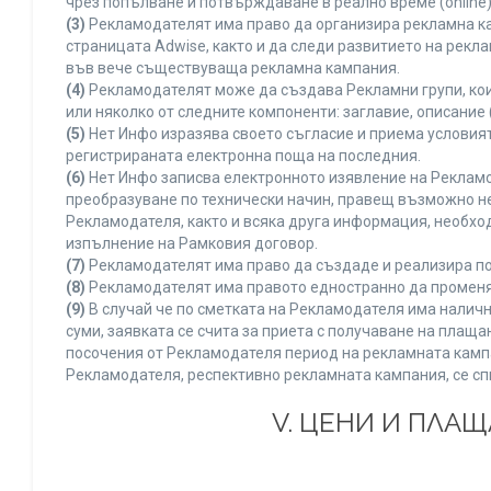
чрез попълване и потвърждаване в реално време (online)
(3)
Рекламодателят има право да организира рекламна ка
страницата Adwise, както и да следи развитието на рек
във вече съществуваща рекламна кампания.
(4)
Рекламодателят може да създава Рекламни групи, кои
или няколко от следните компоненти: заглавие, описание 
(5)
Нет Инфо изразява своето съгласие и приема условия
регистрираната електронна поща на последния.
(6)
Нет Инфо записва електронното изявление на Рекламо
преобразуване по технически начин, правещ възможно не
Рекламодателя, както и всяка друга информация, необх
изпълнение на Рамковия договор.
(7)
Рекламодателят има право да създаде и реализира по
(8)
Рекламодателят има правото едностранно да променя 
(9)
В случай че по сметката на Рекламодателя има наличн
суми, заявката се счита за приета с получаване на плащ
посочения от Рекламодателя период на рекламната кампан
Рекламодателя, респективно рекламната кампания, се сп
V. ЦЕНИ И ПЛА