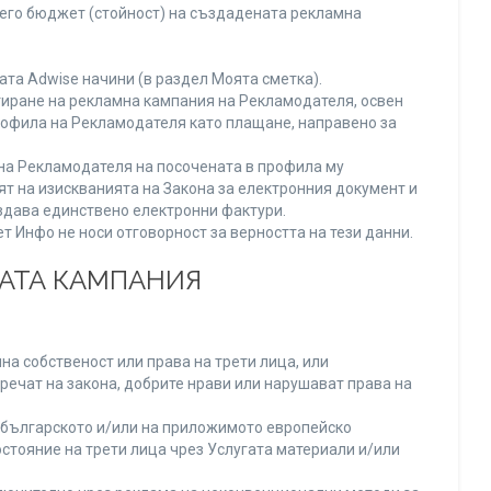
него бюджет (стойност) на създадената рекламна
та Adwise начини (в раздел Моята сметка).
тиране на рекламна кампания на Рекламодателя, освен
Профила на Рекламодателя като плащане, направено за
а на Рекламодателя на посочената в профила му
ят на изискванията на Закона за електронния документ и
издава единствено електронни фактури.
 Инфо не носи отговорност за верността на тези данни.
НАТА КАМПАНИЯ
а собственост или права на трети лица, или
речат на закона, добрите нрави или нарушават права на
българското и/или на приложимото европейско
стояние на трети лица чрез Услугата материали и/или