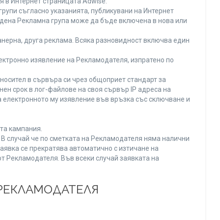
я в Интернет страницата Adwise.
рупи съгласно указанията, публикувани на Интернет
адена Рекламна група може да бъде включена в нова или
нерна, друга реклама. Всяка разновидност включва един
ектронно изявление на Рекламодателя, изпратено по
носител в сървъра си чрез общоприет стандарт за
н срок в лог-файлове на своя сървър IP адреса на
 електронното му изявление във връзка със сключване и
та кампания.
. В случай че по сметката на Рекламодателя няма налични
заявка се прекратява автоматично с изтичане на
от Рекламодателя. Във всеки случай заявката на
 РЕКЛАМОДАТЕЛЯ