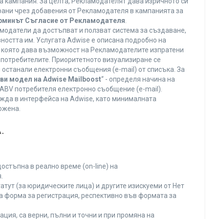
а кампания. За целта, Рекламодателят дава изричното си
ирани чрез добавения от Рекламодателя в кампанията за
ерминът Съгласие от Рекламодателя
.
модатели да достъпват и ползват система за създаване,
ността им. Услугата Adwise е описана подробно на
га, която дава възможност на Рекламодателите изпратени
V потребителите. Приоритетното визуализиране се
останали електронни съобщения (e-mail) от списъка. За
ви модел на Adwise Mailboost
“ - определя начина на
т ABV потребителя електронно съобщение (e-mail).
жда в интерфейса на Adwise, като минималната
ожена.
.
остъпна в реално време (on-line) на
.
тут (за юридическите лица) и другите изискуеми от Нет
а форма за регистрация, респективно във формата за
ция, са верни, пълни и точни и при промяна на