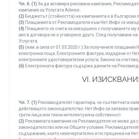
Чл. 6.
(1)
За да активира рекламна кампания, Рекламодате
кампания за Услугата Adwise.
(2)
Бюджетът (стойността) на кампанията е в български 
(3)
Плащанията от Рекламодателя към Нет Инфо се извършв
(4)
Плащането се счита за извършено с получаването му в
ако в договора не е уговорено друго. След получаване н
Услугата.
(5)
(изм. в сила от 01.03.2020 г.) За получените плащан
електронна поща. Електронните фактури, издадени от Нет
електронните удостоверителни услуги, Закона за счетово
(6)
Електронната фактура съдържа данните на Рекламодате
VI. ИЗИСКВАН
Чл. 7.
(1)
Рекламодателят гарантира, че съответната заяв
действащото законодателство. Нет Инфо си запазва право
трети лица или тяхна интелектуална собственост.
(2)
Рекламната кампания на Рекламодателя не може да с
законодателство или на Общите условия. Рекламодателят
съдържание, които неизчерпателно и по преценка на Нет