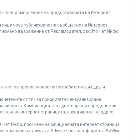
по повод използване на предоставяната на Интернет
 лица чрез публикуване на съобщение на Интернет
и писмено възражение от Рекламодател, с който Нет Инфо
ожност за пренасочване на потребителя към други
почетените от тях за приоритетно визуализиране
на писмото. Комбинацията от двете данни определя кои
 означава интернет страницата, находяща се на адрес:
на Нет Инфо, посочени на официалната интернет страница
ри ползване на услугата Adwise чрез платформата AdWise