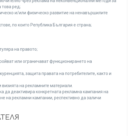
включително чрез реклама на неконвенционални методи за
 това ред;
хическо и/или физическо развитие на ненавършилите
тове, по които Република България е страна;
туляра на правото;
тройват или ограничават функционирането на
уренцията, защита правата на потребителите, както и
и визията на рекламните материали.
нка да деактивира конкретната рекламна кампания на
не на рекламни кампании, респективно да заличи
АТЕЛЯ