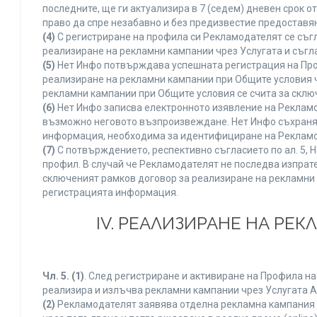
последните, ще ги актуализира в 7 (седем) дневен срок 
право да спре незабавно и без предизвестие предоставян
(4)
С регистриране на профила си Рекламодателят се съг
реализиране на рекламни кампании чрез Услугата и съгл
(5)
Нет Инфо потвърждава успешната регистрация на Про
реализиране на рекламни кампании при Общите условия 
рекламни кампании при Общите условия се счита за склю
(6)
Нет Инфо записва електронното изявление на Рекламо
възможно неговото възпроизвеждане. Нет Инфо съхранява 
информация, необходима за идентифициране на Рекламод
(7)
С потвърждението, респективно съгласието по ал. 5, 
профил. В случай че Рекламодателят не последва изпрате
сключеният рамков договор за реализиране на рекламни 
регистрацията информация.
IV. РЕАЛИЗИРАНЕ НА РЕ
Чл. 5.
(1)
. След регистриране и активиране на Профила н
реализира и излъчва рекламни кампании чрез Услугата A
(2)
Рекламодателят заявява отделна рекламна кампания к