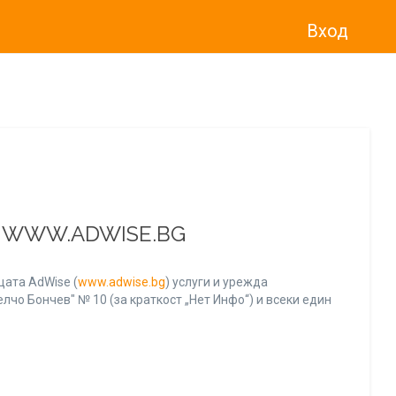
Вход
о“
)
прекратява услугата Adwise
считано от
01.01.2026 г
.
А WWW.ADWISE.BG
ата AdWise (
www.adwise.bg
) услуги и урежда
лчо Бончев" № 10 (за краткост „Нет Инфо“) и всеки един