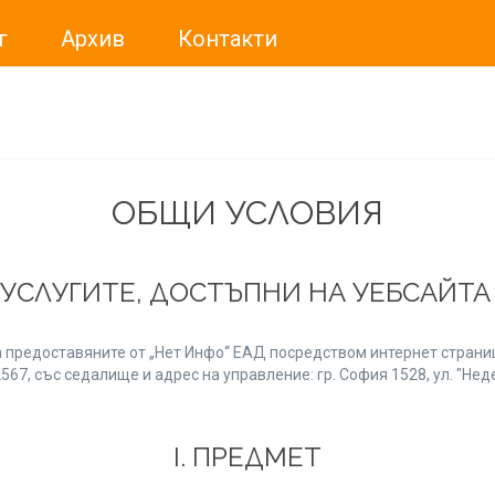
г
Архив
Контакти
ме искали да Ви уведомим, че „Нет Инфо“ ЕАД (
„Нет Инф
За повече информация, натиснете
тук.
ОБЩИ УСЛОВИЯ
 УСЛУГИТЕ, ДОСТЪПНИ НА УЕБСАЙТ
 предоставяните от „Нет Инфо“ ЕАД посредством интернет страниц
7, със седалище и адрес на управление: гр. София 1528, ул. "Неде
І. ПРЕДМЕТ