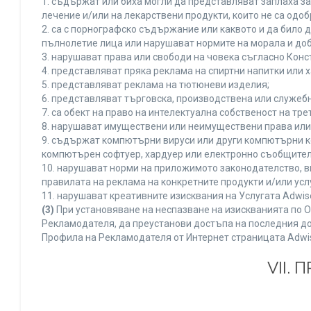
1. съдържат или биха могли да представляват заплаха з
лечение и/или на лекарствени продукти, които не са одо
2. са с порнографско съдържание или каквото и да било
пълнолетие лица или нарушават нормите на морала и доб
3. нарушават права или свободи на човека съгласно Конс
4. представляват пряка реклама на спиртни напитки или х
5. представляват реклама на тютюневи изделия;
6. представляват търговска, производствена или служеб
7. са обект на право на интелектуална собственост на тр
8. нарушават имуществени или неимуществени права или 
9. съдържат компютърни вируси или други компютърни к
компютърен софтуер, хардуер или електронно съобщител
10. нарушават норми на приложимото законодателство, в
правилата на реклама на конкретните продукти и/или усл
11. нарушават креативните изисквания на Услугата Adwi
(3)
При установяване на неспазване на изискванията по О
Рекламодателя, да преустанови достъпа на последния до
Профила на Рекламодателя от Интернет страницата Adwi
VII.