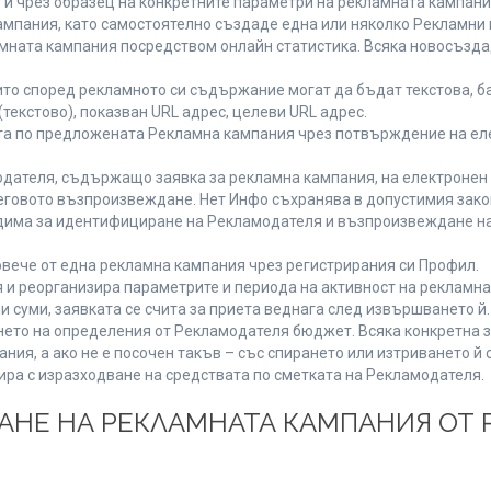
 и чрез образец на конкретните параметри на рекламната кампани
мпания, като самостоятелно създаде една или няколко Рекламни г
ламната кампания посредством онлайн статистика. Всяка новосъзд
то според рекламното си съдържание могат да бъдат текстова, ба
(текстово), показван URL адрес, целеви URL адрес.
та по предложената Рекламна кампания чрез потвърждение на ел
дателя, съдържащо заявка за рекламна кампания, на електронен 
говото възпроизвеждане. Нет Инфо съхранява в допустимия законе
одима за идентифициране на Рекламодателя и възпроизвеждане на
вече от една рекламна кампания чрез регистрирания си Профил.
и реорганизира параметрите и периода на активност на рекламна
и суми, заявката се счита за приета веднага след извършването й
ането на определения от Рекламодателя бюджет. Всяка конкретна 
ия, а ако не е посочен такъв – със спирането или изтриването й 
ира с изразходване на средствата по сметката на Рекламодателя.
ЩАНЕ НА РЕКЛАМНАТА КАМПАНИЯ ОТ