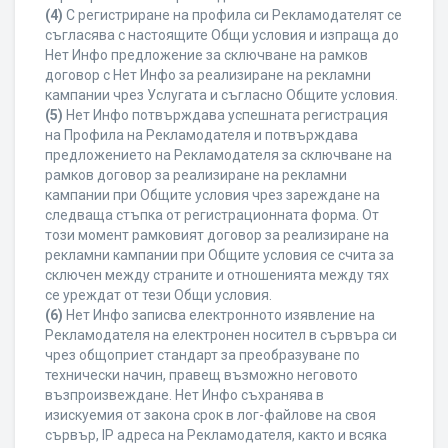
(4)
С регистриране на профила си Рекламодателят се
съгласява с настоящите Общи условия и изпраща до
Нет Инфо предложение за сключване на рамков
договор с Нет Инфо за реализиране на рекламни
кампании чрез Услугата и съгласно Общите условия.
(5)
Нет Инфо потвърждава успешната регистрация
на Профила на Рекламодателя и потвърждава
предложението на Рекламодателя за сключване на
рамков договор за реализиране на рекламни
кампании при Общите условия чрез зареждане на
следваща стъпка от регистрационната форма. От
този момент рамковият договор за реализиране на
рекламни кампании при Общите условия се счита за
сключен между страните и отношенията между тях
се уреждат от тези Общи условия.
(6)
Нет Инфо записва електронното изявление на
Рекламодателя на електронен носител в сървъра си
чрез общоприет стандарт за преобразуване по
технически начин, правещ възможно неговото
възпроизвеждане. Нет Инфо съхранява в
изискуемия от закона срок в лог-файлове на своя
сървър, IP адреса на Рекламодателя, както и всяка