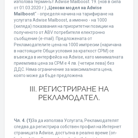
използва терминът Adwise Mailboost. 19. (нов в сила
от 01.03.2020 г.) „
Ценови модел на Adwise
Mailboost
“ - определя начина на тарифиране на
услугата Adwise Mailboost, а именно - на 1000
(хиляда) показвания на приоритетни позиции на
полученото от ABV потребителя електронно
съобщение (e-mail). Предложената от
Рекламодателите цена на 1000 импресии (наричана
в настоящите Общи условия за краткост CPM) се
въвежда в интерфейса на Adwise, като минималната
приемлива цена за CPM е 4 лв. (четири лева) без
ДДС. Няма ограничение за максималната цена,
която може да бъде предложена.
ІІІ. РЕГИСТРИРАНЕ НА
РЕКЛАМОДАТЕЛ.
Чл. 4.
(1)
За да използва Услугата, Рекламодателят
следва да регистрира собствен профил на Интернет
страницата Adwise, достъпна в реално време (on-