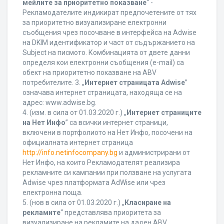
мейлите за приоритетно показване
“ -
Рекламодателите индикират предпочетените от тях
за приоритетно визуализиране електронни
съобщения чрез посочване в интерфейса на Adwise
на DKIM идентификатор и част от съдържанието на
Subject на писмото. Комбинацията от двете данни
определя кои електронни съобщения (e-mail) са
обект на приоритетно показване на ABV
потребителите. 3. „
Интернет страницата Adwise
”
означава интернет страницата, находяща се на
адрес: www.adwise.bg.
4. (изм. в сила от 01.03.2020 г.) „
Интернет страниците
на Нет Инфо
” са всички интернет страници,
включени в портфолиото на Нет Инфо, посочени на
официалната интернет страница
http://info.netinfocompany.bg
и администрирани от
Нет Инфо, на които Рекламодателят реализира
рекламните си кампании при ползване на услугата
Adwise чрез платформата AdWise или чрез
електронна поща.
5. (нов в сила от 01.03.2020 г.) „
Класиране на
рекламите
“ представлява приоритета за
визуализиране на рекламите на даден ABV