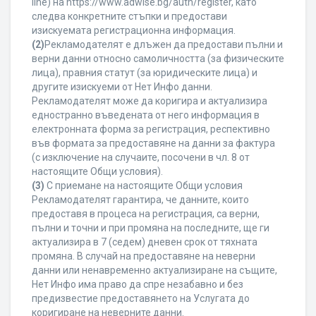
line) на https://www.adwise.bg/auth/register, като
следва конкретните стъпки и предостави
изискуемата регистрационна информация.
(2)
Рекламодателят е длъжен да предостави пълни и
верни данни относно самоличността (за физическите
лица), правния статут (за юридическите лица) и
другите изискуеми от Нет Инфо данни.
Рекламодателят може да коригира и актуализира
едностранно въведената от него информация в
електронната форма за регистрация, респективно
във формата за предоставяне на данни за фактура
(с изключение на случаите, посочени в чл. 8 от
настоящите Общи условия).
(3)
С приемане на настоящите Общи условия
Рекламодателят гарантира, че данните, които
предоставя в процеса на регистрация, са верни,
пълни и точни и при промяна на последните, ще ги
актуализира в 7 (седем) дневен срок от тяхната
промяна. В случай на предоставяне на неверни
данни или ненавременно актуализиране на същите,
Нет Инфо има право да спре незабавно и без
предизвестие предоставянето на Услугата до
коригиране на неверните данни.