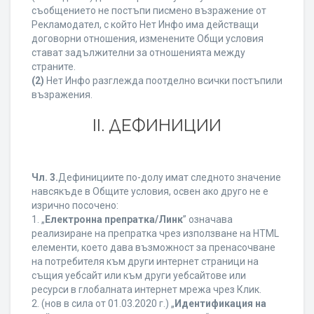
съобщението не постъпи писмено възражение от
Рекламодател, с който Нет Инфо има действащи
договорни отношения, изменените Общи условия
стават задължителни за отношенията между
страните.
(2)
Нет Инфо разглежда поотделно всички постъпили
възражения.
ІІ. ДЕФИНИЦИИ
Чл. 3.
Дефинициите по-долу имат следното значение
навсякъде в Общите условия, освен ако друго не е
изрично посочено:
1. „
Електронна препратка/Линк
” означава
реализиране на препратка чрез използване на HTML
елементи, което дава възможност за пренасочване
на потребителя към други интернет страници на
същия уебсайт или към други уебсайтове или
ресурси в глобалната интернет мрежа чрез Клик.
2. (нов в сила от 01.03.2020 г.) „
Идентификация на