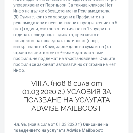
управлявани от Партньори. За такива кликове Нет
Инфо не дължи обезщетение на Рекламодателя.
(5)
Сумите, които са заредени в Профилите на
рекламодатели и неизползвани в продължение на 5
(пет) години, считано от изтичане на 1 януари на
годината, следваща годината, през която е
осъществена последната активност (напр.,
извършване на Клик, зареждане на сума и т.н.) от
страна на съответните Рекламодатели в тези
профили, не подлежат на възстановяване. Същите
профили се закриват автоматично от страна на Нет
Инфо.
VIII.A. (нов в сила от
01.03.2020 г.) УСЛОВИЯ ЗА
ПОЛЗВАНЕ НА УСЛУГАТА
ADWISE MAILBOOST
Чл. 9а.
(нов в сила от 01.03.2020 г.)
Описание на
поведението на услугата Adwise Mailboost: