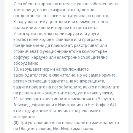
7. са обект на право на интелектуална собственост на
трети лица, освен с изричното надлежно
предоставено съгласие на титуляра на правото;
8. нарушават имуществени или неимуществени
права или законни интереси на трети лица;
9. съдържат компютърни вируси или други
компютърни кодове, файлове или програми,
предназначени да прекъсват, разстройват или
ограничават функционирането на компютърен
софтуер, хардуер или електронно съобщително
оборудване;
10. нарушават норми на приложимото
законодателство, включително, но не само нормите,
регламентиращи защитата на конкуренцията,
защита правата на потребителите, както и правилата
на реклама на конкретните продукти и/или услуги;
11. нарушават креативните изисквания на Услугата
Adwise, дефинирани в Изисквания на Нет Инфо ЕАД
към съдържанието и визията на рекламните
материали.
(3)
При установяване на неспазване на изискванията
по Общите условия, Нет Инфо има право