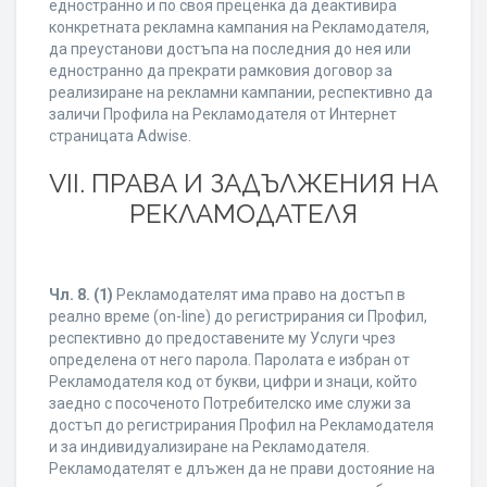
едностранно и по своя преценка да деактивира
конкретната рекламна кампания на Рекламодателя,
да преустанови достъпа на последния до нея или
едностранно да прекрати рамковия договор за
реализиране на рекламни кампании, респективно да
заличи Профила на Рекламодателя от Интернет
страницата Adwise.
VII. ПРАВА И ЗАДЪЛЖЕНИЯ НА
РЕКЛАМОДАТЕЛЯ
Чл. 8.
(1)
Рекламодателят има право на достъп в
реално време (on-line) до регистрирания си Профил,
респективно до предоставените му Услуги чрез
определена от него парола. Паролата е избран от
Рекламодателя код от букви, цифри и знаци, който
заедно с посоченото Потребителско име служи за
достъп до регистрирания Профил на Рекламодателя
и за индивидуализиране на Рекламодателя.
Рекламодателят е длъжен да не прави достояние на