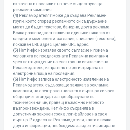
включена в нова или във вече съществуваща
рекламна кампания.
(4)
Рекламодателят може да създава Рекламни
групи, които според рекламното си съдържание
могат да бъдат текстова, банерна, друга реклама.
Всяка разновидност включва един или няколко от
следните компоненти: заглавие, описание (текстово),
показван URL адрес, целеви URL адрес.
(5)
Нет Инфо изразява своето съгласие и приема
условията по предложената Рекламна кампания
чрез потвърждение на електронно изявление на
Рекламодателя, изпратено по регистрираната
електронна поща на последния.
(6)
Нет Инфо записва електронното изявление на
Рекламодателя, съдържащо заявка за рекламна
кампания, на електронен носител в сървъра си чрез
общоприет стандарт за преобразуване по
технически начин, правещ възможно неговото
възпроизвеждане. Нет Инфо съхранява в
допустимия законен срок в лог-файлове на своя
сървър IP адреса на Рекламодателя, както и всяка
друга информация, необходима за идентифициране