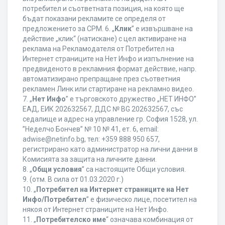
потребител и съответната позиция, на която ще
бъдат показани рекламите се определя от
предложението за CPM. 6. „
Клик
” е извършване на
действие „клик“ (натискане) с цел активиране на
реклама на Рекламодателя от Потребител на
Интернет страниците на Нет Инфо и изпълнение на
предвиденото в рекламния формат действие, напр.
автоматизирано препращане през съответния
рекламен Линк или стартиране на рекламно видео.
7. „
Нет Инфо
” е търговското дружество „НЕТ ИНФО”
ЕАД, ЕИК 202632567, ДДС № BG 202632567, със
седалище и адрес на управление гр. София 1528, ул.
”Неделчо Бончев” № 10 № 41, ет. 6, еmail:
adwise@netinfo.bg, тел: +359 888 950 657,
регистрирано като администратор на лични данни в
Комисията за защита на личните данни.
8. „
Общи условия
” са настоящите Общи условия.
9. (отм. В сила от 01.03.2020 г.)
10. „
Потребител на Интернет страниците на Нет
Инфо/Потребител
” е физическо лице, посетител на
някоя от Интернет страниците на Нет Инфо.
11. „
Потребителско име
“ означава комбинация от