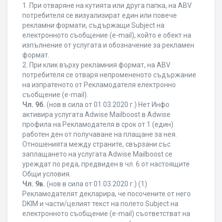
1. При отваряне на кутията или друга папка, на ABV
потребителя се визуализират един или повече
рекламни формати, съдържащи Subject на
електронното съобщение (e-mail), който е обект на
изпълнение от услугата и обозначение за рекламен
формат.
2. При клик върху рекламния формат, на ABV
потребителя се отваря непромененото съдържание
на изпратеното от Рекламодателя електронно
съобщение (e-mail).
Чл. 9б.
(нов в сила от 01.03.2020 г.) Нет Инфо
активира услугата Adwise Mailboost в Adwise
профила на Рекламодателя в срок от 1 (един)
работен ден от получаване на плащане за нея.
Отношенията между страните, свързани със
заплащането на услугата Adwise Mailboost се
уреждат по реда, предвиден в чл. 6 от настоящите
Общи условия.
Чл. 9в.
(нов в сила от 01.03.2020 г.) (1)
Рекламодателят декларира, че посочените от него
DKIM и части/целият текст на полето Subject на
електронното съобщение (e-mail) съответстват на