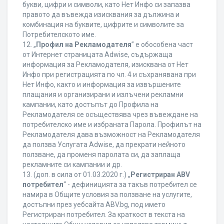
букви, цифри и символи, като Нет Инфо си запазва
правото да въвежда изисквания за дължина и
комбинация на буквите, цифрите и символите за
Потребителското име.
12. „
Профил на Рекламодателя
” е обособена част
от Интернет страницата Adwise, съдържаща
информация за Рекламодателя, изисквана от Нет
Инфо при регистрацията по чл. 4 и съхранявана при
Нет Инфо, както и информация за извършените
плащания и организирани и излъчени рекламни
кампании, като достъпът до Профила на
Рекламодателя се осъществява чрез въвеждане на
потребителско име и избраната Парола. Профилът на
Рекламодателя дава възможност на Рекламодателя
да ползва Услугата Adwise, да прекрати нейното
ползване, да променя паролата си, да заплаща
рекламните си кампании и др.
13. (доп. в сила от 01.03.2020 г.) „
Регистриран ABV
потребител
“ - дефиницията за такъв потребител се
намира в Общите условия за ползване на услугите,
достъпни през уебсайта ABV.bg, под името
Регистриран потребител. За краткост в текста на