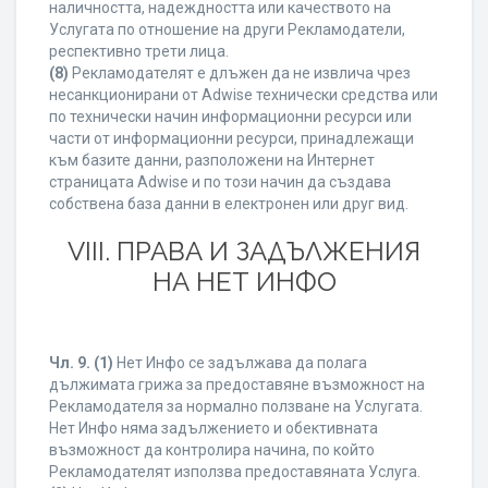
наличността, надеждността или качеството на
Услугата по отношение на други Рекламодатели,
респективно трети лица.
(8)
Рекламодателят е длъжен да не извлича чрез
несанкционирани от Adwise технически средства или
по технически начин информационни ресурси или
части от информационни ресурси, принадлежащи
към базите данни, разположени на Интернет
страницата Adwise и по този начин да създава
собствена база данни в електронен или друг вид.
VIII. ПРАВА И ЗАДЪЛЖЕНИЯ
НА НЕТ ИНФО
Чл. 9.
(1)
Нет Инфо се задължава да полага
дължимата грижа за предоставяне възможност на
Рекламодателя за нормално ползване на Услугата.
Нет Инфо няма задължението и обективната
възможност да контролира начина, по който
Рекламодателят използва предоставяната Услуга.