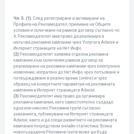
Чл. 5.
(1)
. След регистриране и активиране на
Профила на Рекламодател, приемане на Общите
условия и сключване на рамков договор съгласно чл.
4, Рекламодателят има право да реализира и
излъчва рекламни кампании чрез Услугата Adwise в
Интернет страниците на Нет Инфо.
(2)
Рекламодателят заявява отделна рекламна
кампания към сключения рамков договор за
реализиране на рекламни кампании чрез електронно
изявление, изпратено до Нет Инфо чрез попълване и
потвърждаване в реално време (online) и чрез
образец на конкретните параметри на рекламната
кампания в Интернет страницата Adwise.
(3)
Рекламодателят има право да организира
рекламна кампания, като самостоятелно създаде
една или няколко Рекламни групи съгласно
указанията, публикувани на Интернет страницата
Adwise, както и да следи развитието на рекламната
кампания посредством онлайн статистика. Всяка
новосъздадена Рекламна група може да бъде