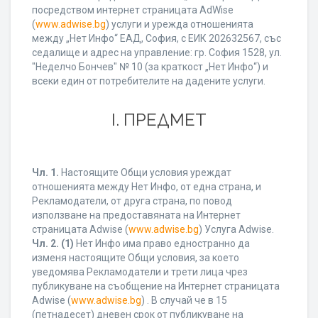
посредством интернет страницата AdWise
(
www.adwise.bg
) услуги и урежда отношенията
между „Нет Инфо“ ЕАД, София, с ЕИК 202632567, със
седалище и адрес на управление: гр. София 1528, ул.
"Неделчо Бончев" № 10 (за краткост „Нет Инфо“) и
всеки един от потребителите на дадените услуги.
І. ПРЕДМЕТ
Чл. 1.
Настоящите Общи условия уреждат
отношенията между Нет Инфо, от една страна, и
Рекламодатели, от друга страна, по повод
използване на предоставяната на Интернет
страницата Adwise (
www.adwise.bg
) Услуга Adwise.
Чл. 2.
(1)
Нет Инфо има право едностранно да
изменя настоящите Общи условия, за което
уведомява Рекламодатели и трети лица чрез
публикуване на съобщение на Интернет страницата
Adwise (
www.adwise.bg
) . В случай че в 15
(петнадесет) дневен срок от публикуване на