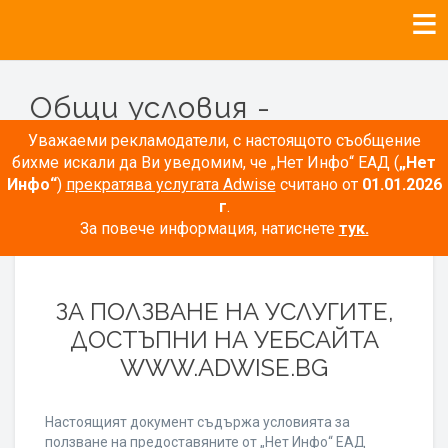
Общи условия -
Рекламодатели
Уважаеми рекламодатели, с настоящото съобщение
бихме искали да Ви уведомим, че „Нет Инфо“ ЕАД (
„Нет
Инфо“
)
прекратява услугата Adwise
считано от
01.01.2026
г
.
За повече информация, натиснете
тук.
ОБЩИ УСЛОВИЯ
ЗА ПОЛЗВАНЕ НА УСЛУГИТЕ,
ДОСТЪПНИ НА УЕБСАЙТА
WWW.ADWISE.BG
Настоящият документ съдържа условията за
ползване на предоставяните от „Нет Инфо“ ЕАД