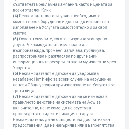
съответната рекламна кампания, както и цената за
всеки отделен Клик.
(4)
Рекламодателят осигурява необходимото
компютърно оборудване и достъп до интернет за
използване на Услугата самостоятелно и за своя
сметка.
(5)
Освен в случаите, когато е изрично уговорено
друго, Рекламодателят няма право да
възпроизвежда, променя, заличава, публикува,
разпространява и разгласява по друг начин
информационните ресурси, станали му известни чрез
Услугата.
(6)
Рекламодателят е длъжен да уведомява
незабавно Нет Инфо за всеки случай на нарушение
на тези Общи условия при използване на Услугата от
трети лица.
(7)
Рекламодателят е длъжен да не се намесва в
правилното действие на системата на Adwise,
включително, но не само: да не осуетява
процедурата по идентификация на други
Рекламодатели; да не осъществява достъп извън
предоставения; да не накърнява или възпрепятства