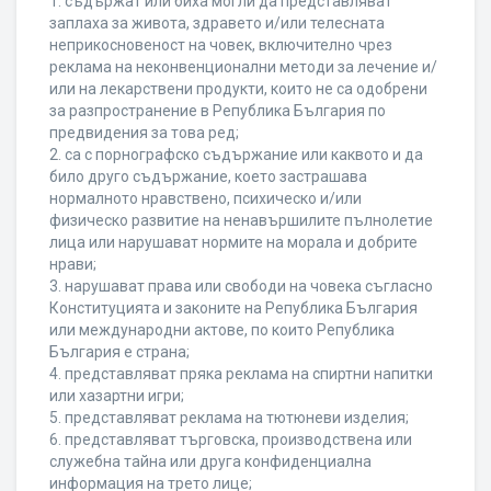
1. съдържат или биха могли да представляват
заплаха за живота, здравето и/или телесната
неприкосновеност на човек, включително чрез
реклама на неконвенционални методи за лечение и/
или на лекарствени продукти, които не са одобрени
за разпространение в Република България по
предвидения за това ред;
2. са с порнографско съдържание или каквото и да
било друго съдържание, което застрашава
нормалното нравствено, психическо и/или
физическо развитие на ненавършилите пълнолетие
лица или нарушават нормите на морала и добрите
нрави;
3. нарушават права или свободи на човека съгласно
Конституцията и законите на Република България
или международни актове, по които Република
България е страна;
4. представляват пряка реклама на спиртни напитки
или хазартни игри;
5. представляват реклама на тютюневи изделия;
6. представляват търговска, производствена или
служебна тайна или друга конфиденциална
информация на трето лице;