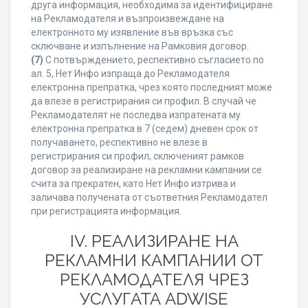
друга информация, необходима за идентифициране
на Рекламодателя и възпроизвеждане на
електронното му изявление във връзка със
сключване и изпълнение на Рамковия договор.
(7)
С потвърждението, респективно съгласието по
ал. 5, Нет Инфо изпраща до Рекламодателя
електронна препратка, чрез която последният може
да влезе в регистрирания си профил. В случай че
Рекламодателят не последва изпратената му
електронна препратка в 7 (седем) дневен срок от
получаването, респективно не влезе в
регистрирания си профил, сключеният рамков
договор за реализиране на рекламни кампании се
счита за прекратен, като Нет Инфо изтрива и
заличава получената от съответния Рекламодател
при регистрацията информация.
IV. РЕАЛИЗИРАНЕ НА
РЕКЛАМНИ КАМПАНИИ ОТ
РЕКЛАМОДАТЕЛЯ ЧРЕЗ
УСЛУГАТА ADWISE