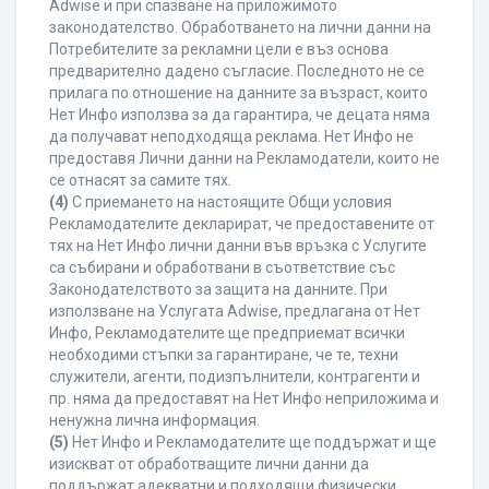
Adwise и при спазване на приложимото
законодателство. Обработването на лични данни на
Потребителите за рекламни цели е въз основа
предварително дадено съгласие. Последното не се
прилага по отношение на данните за възраст, които
Нет Инфо използва за да гарантира, че децата няма
да получават неподходяща реклама. Нет Инфо не
предоставя Лични данни на Рекламодатели, които не
се отнасят за самите тях.
(4)
С приемането на настоящите Общи условия
Рекламодателите декларират, че предоставените от
тях на Нет Инфо лични данни във връзка с Услугите
са събирани и обработвани в съответствие със
Законодателството за защита на данните. При
използване на Услугата Adwise, предлагана от Нет
Инфо, Рекламодателите ще предприемат всички
необходими стъпки за гарантиране, че те, техни
служители, агенти, подизпълнители, контрагенти и
пр. няма да предоставят на Нет Инфо неприложима и
ненужна лична информация.
(5)
Нет Инфо и Рекламодателите ще поддържат и ще
изискват от обработващите лични данни да
поддържат адекватни и подходящи физически,