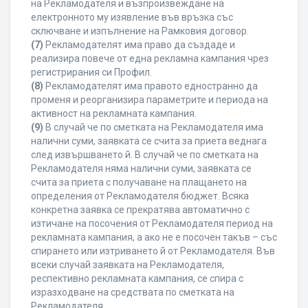
на Рекламодателя и възпроизвеждане на
електронното му изявление във връзка със
сключване и изпълнение на Рамковия договор.
(7)
Рекламодателят има право да създаде и
реализира повече от една рекламна кампания чрез
регистрирания си Профил.
(8)
Рекламодателят има правото едностранно да
променя и реорганизира параметрите и периода на
активност на рекламната кампания.
(9)
В случай че по сметката на Рекламодателя има
налични суми, заявката се счита за приета веднага
след извършването й. В случай че по сметката на
Рекламодателя няма налични суми, заявката се
счита за приета с получаване на плащането на
определения от Рекламодателя бюджет. Всяка
конкретна заявка се прекратява автоматично с
изтичане на посочения от Рекламодателя период на
рекламната кампания, а ако не е посочен такъв – със
спирането или изтриването й от Рекламодателя. Във
всеки случай заявката на Рекламодателя,
респективно рекламната кампания, се спира с
изразходване на средствата по сметката на
Рекламодателя.