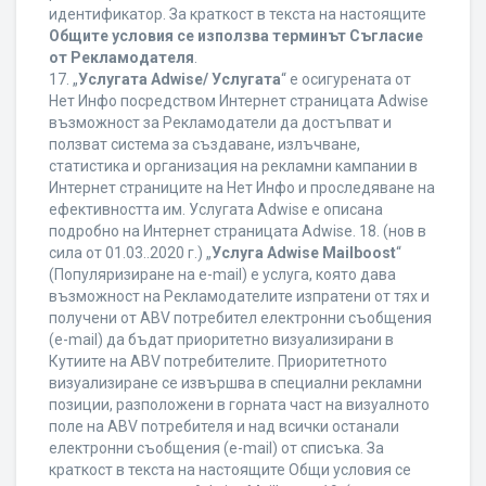
идентификатор. За краткост в текста на настоящите
Общите условия се използва терминът Съгласие
от Рекламодателя
.
17. „
Услугата Adwise/ Услугата
“ е осигурената от
Нет Инфо посредством Интернет страницата Adwise
възможност за Рекламодатели да достъпват и
ползват система за създаване, излъчване,
статистика и организация на рекламни кампании в
Интернет страниците на Нет Инфо и проследяване на
ефективността им. Услугата Adwise е описана
подробно на Интернет страницата Adwise. 18. (нов в
сила от 01.03..2020 г.) „
Услуга Adwise Mailboost
“
(Популяризиране на e-mail) е услуга, която дава
възможност на Рекламодателите изпратени от тях и
получени от ABV потребител електронни съобщения
(e-mail) да бъдат приоритетно визуализирани в
Кутиите на ABV потребителите. Приоритетното
визуализиране се извършва в специални рекламни
позиции, разположени в горната част на визуалното
поле на ABV потребителя и над всички останали
електронни съобщения (e-mail) от списъка. За
краткост в текста на настоящите Общи условия се