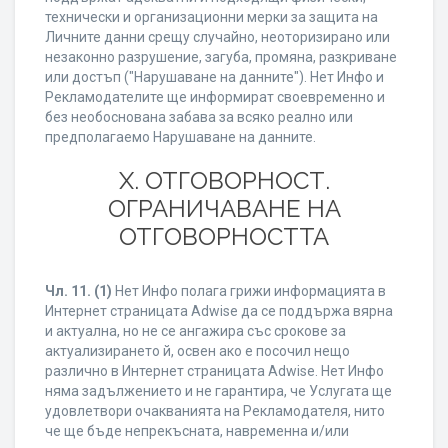
технически и организационни мерки за защита на
Личните данни срещу случайно, неоторизирано или
незаконно разрушение, загуба, промяна, разкриване
или достъп ("Нарушаване на данните"). Нет Инфо и
Рекламодателите ще информират своевременно и
без необоснована забава за всяко реално или
предполагаемо Нарушаване на данните.
X. ОТГОВОРНОСТ.
ОГРАНИЧАВАНЕ НА
ОТГОВОРНОСТТА
Чл. 11.
(1)
Нет Инфо полага грижи информацията в
Интернет страницата Adwise да се поддържа вярна
и актуална, но не се ангажира със срокове за
актуализирането й, освен ако е посочил нещо
различно в Интернет страницата Adwise. Нет Инфо
няма задължението и не гарантира, че Услугата ще
удовлетвори очакванията на Рекламодателя, нито
че ще бъде непрекъсната, навременна и/или