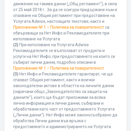
движение на такива данни („Общ регламент“), в сила
от 25 май 2018 г.. За да се осигури придържане към и
спазване на Общия регламент при предоставяне на
Услугата Adwise, настоящите текстове, както и
Приложение № 1 – Политика за поверителност
са
обвързващи за Нет Инфо и Рекламодателите при
използване на Услугата.
(2)
При използване на Услугата Adwise
Рекламодателите се възползват от продукти и
услуги на Нет Инфо, при предоставянето на които се
събират лични данни, подробно описани в
Приложение № 1 – Политика за поверителност
.
(3)
Нет Инфо и Рекламодателите гарантират, че ще
спазват Общия регламент, както и всички
законодателни актове в областта на личните данни
(наричани общо „Законодателство за защита на
данните“), които ще бъдат приложими за всяка
лична информация и лични данни, събирани и
обработвани като част от предоставянето Услугата
(„Лични данни“). Нет Инфо може законосъобразно да
обработва Лични данни във връзка с
предоставянето и администрирането на Услугата