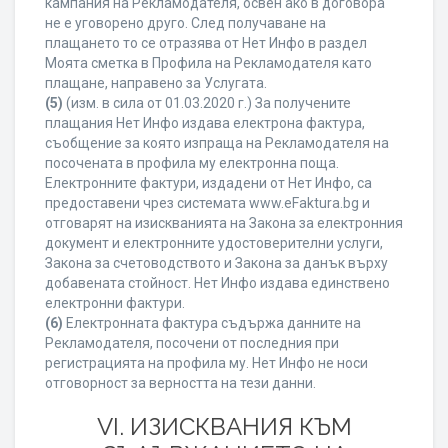
кампания на Рекламодателя, освен ако в договора
не е уговорено друго. След получаване на
плащането то се отразява от Нет Инфо в раздел
Моята сметка в Профила на Рекламодателя като
плащане, направено за Услугата.
(5)
(изм. в сила от 01.03.2020 г.) За получените
плащания Нет Инфо издава електрона фактура,
съобщение за която изпраща на Рекламодателя на
посочената в профила му електронна поща.
Електронните фактури, издадени от Нет Инфо, са
предоставени чрез системата www.eFaktura.bg и
отговарят на изискванията на Закона за електронния
документ и електронните удостоверителни услуги,
Закона за счетоводството и Закона за данък върху
добавената стойност. Нет Инфо издава единствено
електронни фактури.
(6)
Електронната фактура съдържа данните на
Рекламодателя, посочени от последния при
регистрацията на профила му. Нет Инфо не носи
отговорност за верността на тези данни.
VI. ИЗИСКВАНИЯ КЪМ