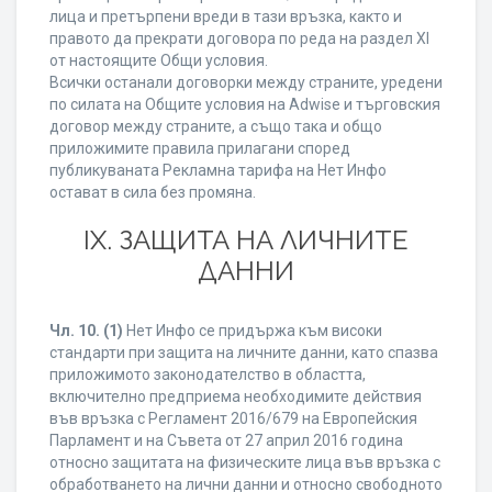
лица и претърпени вреди в тази връзка, както и
правото да прекрати договора по реда на раздел XI
от настоящите Общи условия.
Всички останали договорки между страните, уредени
по силата на Общите условия на Adwise и търговския
договор между страните, а също така и общо
приложимите правила прилагани според
публикуваната Рекламна тарифа на Нет Инфо
остават в сила без промяна.
IХ. ЗАЩИТА НА ЛИЧНИТЕ
ДАННИ
Чл. 10.
(1)
Нет Инфо се придържа към високи
стандарти при защита на личните данни, като спазва
приложимото законодателство в областта,
включително предприема необходимите действия
във връзка с Регламент 2016/679 на Европейския
Парламент и на Съвета от 27 април 2016 година
относно защитата на физическите лица във връзка с
обработването на лични данни и относно свободното