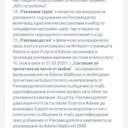
настоящите Общи условия се използва терминът
„ABV потребител“.
14. „
Рекламна група
“ е начин на организация на
рекламното съдържание на Рекламодател,
включващ една или няколко реклами и набор от
специфични настройки, напр. таргетиране на
рекламата, периодичност на излъчването и др.
15. „
Рекламодател
” е физическо или юридическо
лице, което е регистрирано на Интернет страницата
Adwise и чрез Услугата Adwise организира и
провежда рекламни кампании на стоки и/или услуги.
16. (нов в сила от 01.03.2020 г.) „
Съгласие за
прочитане на части от мейла
“ - за нормалното
функциониране на Adwise MailBoost е необходимо
прочитане на Subject полето на изпратените от
Рекламодателя електронни съобщения (e-mail),
идентифицирани в неговия профил като обект на
рекламната кампания. За целта, Рекламодателят
дава изричното си съгласие Услугата Adwise да
анализира Subject полетата на изпратени от него
електронни съобщения (e-mail), идентифицирани
чрез добавения от Рекламодателя в кампанията за
реализиране на Adwise Mailboost DKIM