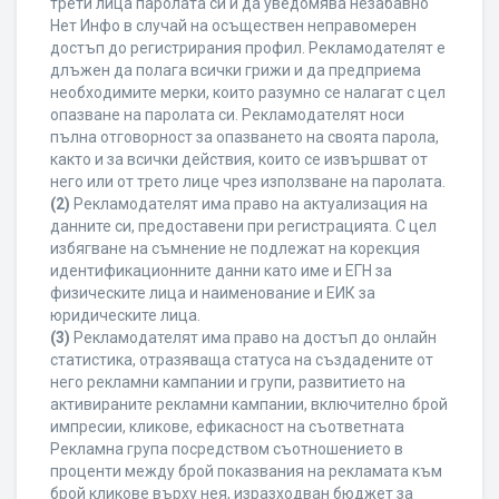
трети лица паролата си и да уведомява незабавно
Нет Инфо в случай на осъществен неправомерен
достъп до регистрирания профил. Рекламодателят е
длъжен да полага всички грижи и да предприема
необходимите мерки, които разумно се налагат с цел
опазване на паролата си. Рекламодателят носи
пълна отговорност за опазването на своята парола,
както и за всички действия, които се извършват от
него или от трето лице чрез използване на паролата.
(2)
Рекламодателят има право на актуализация на
данните си, предоставени при регистрацията. С цел
избягване на съмнение не подлежат на корекция
идентификационните данни като име и ЕГН за
физическите лица и наименование и ЕИК за
юридическите лица.
(3)
Рекламодателят има право на достъп до онлайн
статистика, отразяваща статуса на създадените от
него рекламни кампании и групи, развитието на
активираните рекламни кампании, включително брой
импресии, кликове, ефикасност на съответната
Рекламна група посредством съотношението в
проценти между брой показвания на рекламата към
брой кликове върху нея, изразходван бюджет за