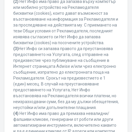
(2)
Нет Инфо има право да запазва върху компютър
или мобилно устройство на Рекламодателя
бисквитки (cookies), които дават възможност за
възстановяване на информация за Рекламодателя и
за проследяване на действията му. С приемането на
тези Общи условия от Рекламодателя, последният
изявява съгласието си Нет Инфо да запазва
бисквитки (cookies) на посочените устройства.
(3)
Нет Инфо си запазва правото да преустановява
предоставянето на Услугата, след отправяне на
предизвестие чрез публикуване на съобщение в
Интернет страницата Adwise и/или чрез електронно
съобщение, изпратено до електронната поща на
Рекламодателя. Срокът на предизвестието е 1
(един) месец. В случай на преустановяване
предоставянето на Услугата, Нет Инфо
възстановява на Рекламодателя всички платени, но
неизразходвани суми, без да му дължи обезщетения,
неустойки и/или допълнителни плащания.
(4)
Нет Инфо има право да премахва невалидни/
фалшиви кликове, генерирани от роботи или други
автоматизирани инструменти, включително каквито
и да е единични кликове от IP адреси или компютри,