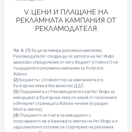
V. ЦЕНИ И ПЛАЩАНЕ НА
РЕКЛАМНАТА КАМПАНИЯ ОТ
РЕКЛАМОДАТЕЛЯ
Чл. 6.
(1)
За да активира рекламна кампания,
Рекламодателят следва да се заплати на Нет Инфо
авансово определения от него бюджет (стойност) на
създадената рекламна кампания за Услугата
Adwise.
(2)
Бюджетът (стойността) на кампанията е в
български лева и без включен ДДС.
(3)
Плащанията от Рекламодателя към Нет Инфо се
извършват в български лева по някой от посочените
в Интернет страницата Adwise начини (в раздел
Моята сметка).
(4)
Плащането се счита за извършено с
получаването му в банковата сметка на Нет Инфо и е
задължително условие за стартиране на рекламна