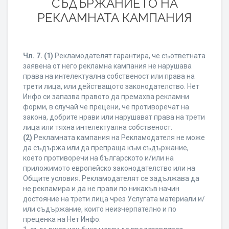
СЪДЪРЖАНИЕТО НА
РЕКЛАМНАТА КАМПАНИЯ
Чл. 7.
(1)
Рекламодателят гарантира, че съответната
заявена от него рекламна кампания не нарушава
права на интелектуална собственост или права на
трети лица, или действащото законодателство. Нет
Инфо си запазва правото да премахва рекламни
форми, в случай че прецени, че противоречат на
закона, добрите нрави или нарушават права на трети
лица или тяхна интелектуална собственост.
(2)
Рекламната кампания на Рекламодателя не може
да съдържа или да препраща към съдържание,
което противоречи на българското и/или на
приложимото европейско законодателство или на
Общите условия. Рекламодателят се задължава да
не рекламира и да не прави по никакъв начин
достояние на трети лица чрез Услугата материали и/
или съдържание, които неизчерпателно и по
преценка на Нет Инфо: