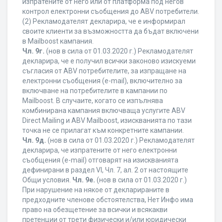
изпратените от него или от платформа под негов
контрол електронни съобщения до ABV потребители.
(2) Рекламодателят декларира, че е информирал
своите клиенти за възможността да бъдат включени
в Mailboost кампания.
Чл. 9г.
(нов в сила от 01.03.2020 г.) Рекламодателят
декларира, че е получил всички законово изискуеми
съгласия от ABV потребителите, за изпращане на
електронни съобщения (e-mail), включително за
включване на потребителите в кампании по
Mailboost. В случаите, когато се изпълнява
комбинирана кампания включваща услугите ABV
Direct Mailing и ABV Mailboost, изискванията по тази
точка не се прилагат към конкретните кампании.
Чл. 9д.
(нов в сила от 01.03.2020 г.) Рекламодателят
декларира, че изпратените от него електронни
съобщения (e-mail) отговарят на изискванията
дефинирани в раздел VI, Чл. 7, ал. 2 от настоящите
Общи условия.
Чл. 9е.
(нов в сила от 01.03.2020 г.)
При нарушение на някое от декларираните в
предходните членове обстоятелства, Нет Инфо има
право на обезщетение за всички и всякакви
претенции от трети физически и/или юридически